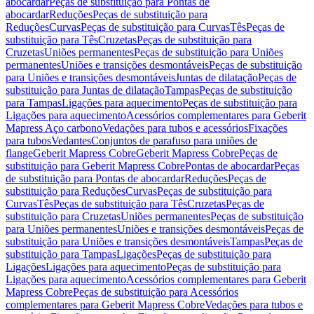
abocardar
Peças de substituição para Pontas de
abocardar
Reduções
Peças de substituição para
Reduções
Curvas
Peças de substituição para Curvas
Tês
Peças de
substituição para Tês
Cruzetas
Peças de substituição para
Cruzetas
Uniões permanentes
Peças de substituição para Uniões
permanentes
Uniões e transições desmontáveis
Peças de substituição
para Uniões e transições desmontáveis
Juntas de dilatação
Peças de
substituição para Juntas de dilatação
Tampas
Peças de substituição
para Tampas
Ligações para aquecimento
Peças de substituição para
Ligações para aquecimento
Acessórios complementares para Geberit
Mapress Aço carbono
Vedações para tubos e acessórios
Fixações
para tubos
Vedantes
Conjuntos de parafuso para uniões de
flange
Geberit Mapress Cobre
Geberit Mapress Cobre
Peças de
substituição para Geberit Mapress Cobre
Pontas de abocardar
Peças
de substituição para Pontas de abocardar
Reduções
Peças de
substituição para Reduções
Curvas
Peças de substituição para
Curvas
Tês
Peças de substituição para Tês
Cruzetas
Peças de
substituição para Cruzetas
Uniões permanentes
Peças de substituição
para Uniões permanentes
Uniões e transições desmontáveis
Peças de
substituição para Uniões e transições desmontáveis
Tampas
Peças de
substituição para Tampas
Ligações
Peças de substituição para
Ligações
Ligações para aquecimento
Peças de substituição para
Ligações para aquecimento
Acessórios complementares para Geberit
Mapress Cobre
Peças de substituição para Acessórios
complementares para Geberit Mapress Cobre
Vedações para tubos e