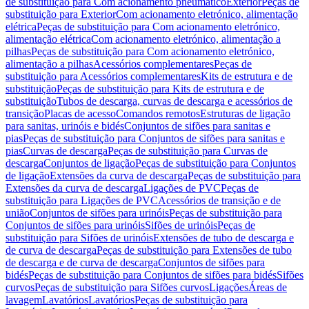
de substituição para Com acionamento pneumático
Exterior
Peças de
substituição para Exterior
Com acionamento eletrónico, alimentação
elétrica
Peças de substituição para Com acionamento eletrónico,
alimentação elétrica
Com acionamento eletrónico, alimentação a
pilhas
Peças de substituição para Com acionamento eletrónico,
alimentação a pilhas
Acessórios complementares
Peças de
substituição para Acessórios complementares
Kits de estrutura e de
substituição
Peças de substituição para Kits de estrutura e de
substituição
Tubos de descarga, curvas de descarga e acessórios de
transição
Placas de acesso
Comandos remotos
Estruturas de ligação
para sanitas, urinóis e bidés
Conjuntos de sifões para sanitas e
pias
Peças de substituição para Conjuntos de sifões para sanitas e
pias
Curvas de descarga
Peças de substituição para Curvas de
descarga
Conjuntos de ligação
Peças de substituição para Conjuntos
de ligação
Extensões da curva de descarga
Peças de substituição para
Extensões da curva de descarga
Ligações de PVC
Peças de
substituição para Ligações de PVC
Acessórios de transição e de
união
Conjuntos de sifões para urinóis
Peças de substituição para
Conjuntos de sifões para urinóis
Sifões de urinóis
Peças de
substituição para Sifões de urinóis
Extensões de tubo de descarga e
de curva de descarga
Peças de substituição para Extensões de tubo
de descarga e de curva de descarga
Conjuntos de sifões para
bidés
Peças de substituição para Conjuntos de sifões para bidés
Sifões
curvos
Peças de substituição para Sifões curvos
Ligações
Áreas de
lavagem
Lavatórios
Lavatórios
Peças de substituição para