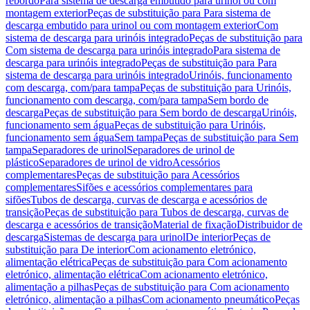
rebordo
Para sistema de descarga embutido para urinol ou com
montagem exterior
Peças de substituição para Para sistema de
descarga embutido para urinol ou com montagem exterior
Com
sistema de descarga para urinóis integrado
Peças de substituição para
Com sistema de descarga para urinóis integrado
Para sistema de
descarga para urinóis integrado
Peças de substituição para Para
sistema de descarga para urinóis integrado
Urinóis, funcionamento
com descarga, com/para tampa
Peças de substituição para Urinóis,
funcionamento com descarga, com/para tampa
Sem bordo de
descarga
Peças de substituição para Sem bordo de descarga
Urinóis,
funcionamento sem água
Peças de substituição para Urinóis,
funcionamento sem água
Sem tampa
Peças de substituição para Sem
tampa
Separadores de urinol
Separadores de urinol de
plástico
Separadores de urinol de vidro
Acessórios
complementares
Peças de substituição para Acessórios
complementares
Sifões e acessórios complementares para
sifões
Tubos de descarga, curvas de descarga e acessórios de
transição
Peças de substituição para Tubos de descarga, curvas de
descarga e acessórios de transição
Material de fixação
Distribuidor de
descarga
Sistemas de descarga para urinol
De interior
Peças de
substituição para De interior
Com acionamento eletrónico,
alimentação elétrica
Peças de substituição para Com acionamento
eletrónico, alimentação elétrica
Com acionamento eletrónico,
alimentação a pilhas
Peças de substituição para Com acionamento
eletrónico, alimentação a pilhas
Com acionamento pneumático
Peças