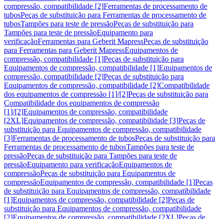
compressão, compatibilidade [2]
Ferramentas de processamento de
tubos
Peças de substituição para Ferramentas de processamento de
tubos
Tampões para teste de pressão
Peças de substituição para
Tampões para teste de pressão
Equipamento para
verificação
Ferramentas para Geberit Mapress
Peças de substituição
para Ferramentas para Geberit Mapress
Equipamentos de
compressão, compatibilidade [1]
Peças de substituição para
Equipamentos de compressão, compatibilidade [1]
Equipamentos de
compressão, compatibilidade [2]
Peças de substituição para
Equipamentos de compressão, compatibilidade [2]
Compatibilidade
dos equipamentos de compressão [1]/[2]
Peças de substituição para
Compatibilidade dos equipamentos de compressão
[1]/[2]
Equipamentos de compressão, compatibilidade
[2XL]
Equipamentos de compressão, compatibilidade [3]
Peças de
substituição para Equipamentos de compressão, compatibilidade
[3]
Ferramentas de processamento de tubos
Peças de substituição para
Ferramentas de processamento de tubos
Tampões para teste de
pressão
Peças de substituição para Tampões para teste de
pressão
Equipamento para verificação
Equipamentos de
compressão
Peças de substituição para Equipamentos de
compressão
Equipamentos de compressão, compatibilidade [1]
Peças
de substituição para Equipamentos de compressão, compatibilidade
[1]
Equipamentos de compressão, compatibilidade [2]
Peças de
substituição para Equipamentos de compressão, compatibilidade
[2]
Equipamentos de compressão, compatibilidade [2XL]
Peças de