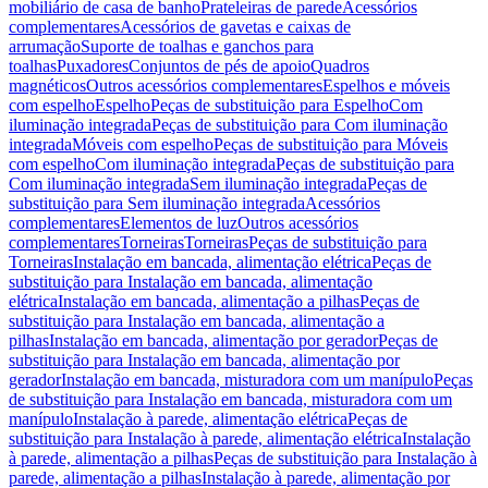
mobiliário de casa de banho
Prateleiras de parede
Acessórios
complementares
Acessórios de gavetas e caixas de
arrumação
Suporte de toalhas e ganchos para
toalhas
Puxadores
Conjuntos de pés de apoio
Quadros
magnéticos
Outros acessórios complementares
Espelhos e móveis
com espelho
Espelho
Peças de substituição para Espelho
Com
iluminação integrada
Peças de substituição para Com iluminação
integrada
Móveis com espelho
Peças de substituição para Móveis
com espelho
Com iluminação integrada
Peças de substituição para
Com iluminação integrada
Sem iluminação integrada
Peças de
substituição para Sem iluminação integrada
Acessórios
complementares
Elementos de luz
Outros acessórios
complementares
Torneiras
Torneiras
Peças de substituição para
Torneiras
Instalação em bancada, alimentação elétrica
Peças de
substituição para Instalação em bancada, alimentação
elétrica
Instalação em bancada, alimentação a pilhas
Peças de
substituição para Instalação em bancada, alimentação a
pilhas
Instalação em bancada, alimentação por gerador
Peças de
substituição para Instalação em bancada, alimentação por
gerador
Instalação em bancada, misturadora com um manípulo
Peças
de substituição para Instalação em bancada, misturadora com um
manípulo
Instalação à parede, alimentação elétrica
Peças de
substituição para Instalação à parede, alimentação elétrica
Instalação
à parede, alimentação a pilhas
Peças de substituição para Instalação à
parede, alimentação a pilhas
Instalação à parede, alimentação por