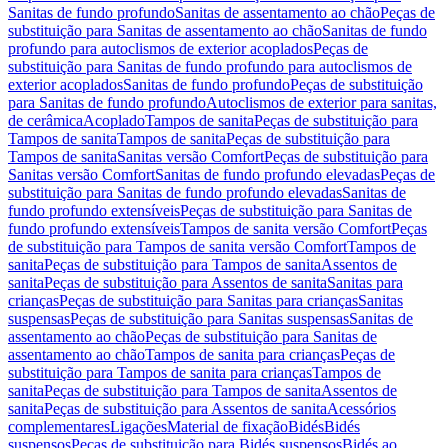
Sanitas de fundo profundo
Sanitas de assentamento ao chão
Peças de
substituição para Sanitas de assentamento ao chão
Sanitas de fundo
profundo para autoclismos de exterior acoplados
Peças de
substituição para Sanitas de fundo profundo para autoclismos de
exterior acoplados
Sanitas de fundo profundo
Peças de substituição
para Sanitas de fundo profundo
Autoclismos de exterior para sanitas,
de cerâmica
Acoplado
Tampos de sanita
Peças de substituição para
Tampos de sanita
Tampos de sanita
Peças de substituição para
Tampos de sanita
Sanitas versão Comfort
Peças de substituição para
Sanitas versão Comfort
Sanitas de fundo profundo elevadas
Peças de
substituição para Sanitas de fundo profundo elevadas
Sanitas de
fundo profundo extensíveis
Peças de substituição para Sanitas de
fundo profundo extensíveis
Tampos de sanita versão Comfort
Peças
de substituição para Tampos de sanita versão Comfort
Tampos de
sanita
Peças de substituição para Tampos de sanita
Assentos de
sanita
Peças de substituição para Assentos de sanita
Sanitas para
crianças
Peças de substituição para Sanitas para crianças
Sanitas
suspensas
Peças de substituição para Sanitas suspensas
Sanitas de
assentamento ao chão
Peças de substituição para Sanitas de
assentamento ao chão
Tampos de sanita para crianças
Peças de
substituição para Tampos de sanita para crianças
Tampos de
sanita
Peças de substituição para Tampos de sanita
Assentos de
sanita
Peças de substituição para Assentos de sanita
Acessórios
complementares
Ligações
Material de fixação
Bidés
Bidés
suspensos
Peças de substituição para Bidés suspensos
Bidés ao