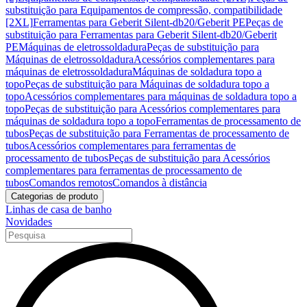
substituição para Equipamentos de compressão, compatibilidade
[2XL]
Ferramentas para Geberit Silent-db20/Geberit PE
Peças de
substituição para Ferramentas para Geberit Silent-db20/Geberit
PE
Máquinas de eletrossoldadura
Peças de substituição para
Máquinas de eletrossoldadura
Acessórios complementares para
máquinas de eletrossoldadura
Máquinas de soldadura topo a
topo
Peças de substituição para Máquinas de soldadura topo a
topo
Acessórios complementares para máquinas de soldadura topo a
topo
Peças de substituição para Acessórios complementares para
máquinas de soldadura topo a topo
Ferramentas de processamento de
tubos
Peças de substituição para Ferramentas de processamento de
tubos
Acessórios complementares para ferramentas de
processamento de tubos
Peças de substituição para Acessórios
complementares para ferramentas de processamento de
tubos
Comandos remotos
Comandos à distância
Categorias de produto
Linhas de casa de banho
Novidades