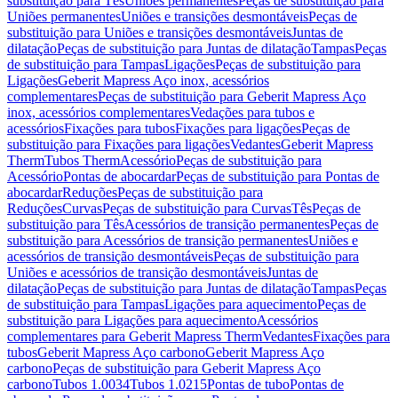
substituição para Tês
Uniões permanentes
Peças de substituição para
Uniões permanentes
Uniões e transições desmontáveis
Peças de
substituição para Uniões e transições desmontáveis
Juntas de
dilatação
Peças de substituição para Juntas de dilatação
Tampas
Peças
de substituição para Tampas
Ligações
Peças de substituição para
Ligações
Geberit Mapress Aço inox, acessórios
complementares
Peças de substituição para Geberit Mapress Aço
inox, acessórios complementares
Vedações para tubos e
acessórios
Fixações para tubos
Fixações para ligações
Peças de
substituição para Fixações para ligações
Vedantes
Geberit Mapress
Therm
Tubos Therm
Acessório
Peças de substituição para
Acessório
Pontas de abocardar
Peças de substituição para Pontas de
abocardar
Reduções
Peças de substituição para
Reduções
Curvas
Peças de substituição para Curvas
Tês
Peças de
substituição para Tês
Acessórios de transição permanentes
Peças de
substituição para Acessórios de transição permanentes
Uniões e
acessórios de transição desmontáveis
Peças de substituição para
Uniões e acessórios de transição desmontáveis
Juntas de
dilatação
Peças de substituição para Juntas de dilatação
Tampas
Peças
de substituição para Tampas
Ligações para aquecimento
Peças de
substituição para Ligações para aquecimento
Acessórios
complementares para Geberit Mapress Therm
Vedantes
Fixações para
tubos
Geberit Mapress Aço carbono
Geberit Mapress Aço
carbono
Peças de substituição para Geberit Mapress Aço
carbono
Tubos 1.0034
Tubos 1.0215
Pontas de tubo
Pontas de