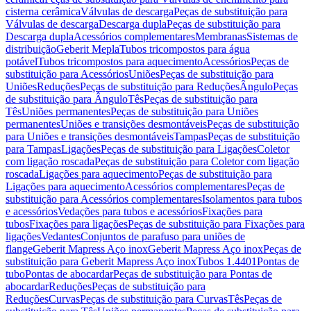
cisterna cerâmica
Válvulas de descarga
Peças de substituição para
Válvulas de descarga
Descarga dupla
Peças de substituição para
Descarga dupla
Acessórios complementares
Membranas
Sistemas de
distribuição
Geberit Mepla
Tubos tricompostos para água
potável
Tubos tricompostos para aquecimento
Acessórios
Peças de
substituição para Acessórios
Uniões
Peças de substituição para
Uniões
Reduções
Peças de substituição para Reduções
Ângulo
Peças
de substituição para Ângulo
Tês
Peças de substituição para
Tês
Uniões permanentes
Peças de substituição para Uniões
permanentes
Uniões e transições desmontáveis
Peças de substituição
para Uniões e transições desmontáveis
Tampas
Peças de substituição
para Tampas
Ligações
Peças de substituição para Ligações
Coletor
com ligação roscada
Peças de substituição para Coletor com ligação
roscada
Ligações para aquecimento
Peças de substituição para
Ligações para aquecimento
Acessórios complementares
Peças de
substituição para Acessórios complementares
Isolamentos para tubos
e acessórios
Vedações para tubos e acessórios
Fixações para
tubos
Fixações para ligações
Peças de substituição para Fixações para
ligações
Vedantes
Conjuntos de parafuso para uniões de
flange
Geberit Mapress Aço inox
Geberit Mapress Aço inox
Peças de
substituição para Geberit Mapress Aço inox
Tubos 1.4401
Pontas de
tubo
Pontas de abocardar
Peças de substituição para Pontas de
abocardar
Reduções
Peças de substituição para
Reduções
Curvas
Peças de substituição para Curvas
Tês
Peças de