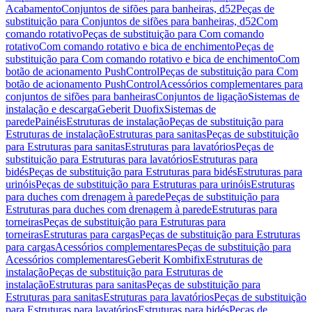
Acabamento
Conjuntos de sifões para banheiras, d52
Peças de
substituição para Conjuntos de sifões para banheiras, d52
Com
comando rotativo
Peças de substituição para Com comando
rotativo
Com comando rotativo e bica de enchimento
Peças de
substituição para Com comando rotativo e bica de enchimento
Com
botão de acionamento PushControl
Peças de substituição para Com
botão de acionamento PushControl
Acessórios complementares para
conjuntos de sifões para banheiras
Conjuntos de ligação
Sistemas de
instalação e descarga
Geberit Duofix
Sistemas de
parede
Painéis
Estruturas de instalação
Peças de substituição para
Estruturas de instalação
Estruturas para sanitas
Peças de substituição
para Estruturas para sanitas
Estruturas para lavatórios
Peças de
substituição para Estruturas para lavatórios
Estruturas para
bidés
Peças de substituição para Estruturas para bidés
Estruturas para
urinóis
Peças de substituição para Estruturas para urinóis
Estruturas
para duches com drenagem à parede
Peças de substituição para
Estruturas para duches com drenagem à parede
Estruturas para
torneiras
Peças de substituição para Estruturas para
torneiras
Estruturas para cargas
Peças de substituição para Estruturas
para cargas
Acessórios complementares
Peças de substituição para
Acessórios complementares
Geberit Kombifix
Estruturas de
instalação
Peças de substituição para Estruturas de
instalação
Estruturas para sanitas
Peças de substituição para
Estruturas para sanitas
Estruturas para lavatórios
Peças de substituição
para Estruturas para lavatórios
Estruturas para bidés
Peças de