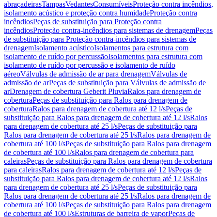
abraçadeiras
Tampas
Vedantes
Consumíveis
Proteção contra incêndios,
isolamento acústico e proteção contra humidade
Proteção contra
incêndios
Peças de substituição para Proteção contra
incêndios
Proteção contra-incêndios para sistemas de drenagem
Peças
de substituição para Proteção contra-incêndios para sistemas de
drenagem
Isolamento acústico
Isolamentos para estrutura com
isolamento de ruído por percussão
Isolamentos para estrutura com
isolamento de ruído por percussão e isolamento de ruído
aéreo
Válvulas de admissão de ar para drenagem
Válvulas de
admissão de ar
Peças de substituição para Válvulas de admissão de
ar
Drenagem de cobertura Geberit Pluvia
Ralos para drenagem de
cobertura
Peças de substituição para Ralos para drenagem de
cobertura
Ralos para drenagem de cobertura até 12 l/s
Peças de
substituição para Ralos para drenagem de cobertura até 12 l/s
Ralos
para drenagem de cobertura até 25 l/s
Peças de substituição para
Ralos para drenagem de cobertura até 25 l/s
Ralos para drenagem de
cobertura até 100 l/s
Peças de substituição para Ralos para drenagem
de cobertura até 100 l/s
Ralos para drenagem de cobertura para
caleiras
Peças de substituição para Ralos para drenagem de cobertura
para caleiras
Ralos para drenagem de cobertura até 12 l/s
Peças de
substituição para Ralos para drenagem de cobertura até 12 l/s
Ralos
para drenagem de cobertura até 25 l/s
Peças de substituição para
Ralos para drenagem de cobertura até 25 l/s
Ralos para drenagem de
cobertura até 100 l/s
Peças de substituição para Ralos para drenagem
de cobertura até 100 l/s
Estruturas de barreira de vapor
Peças de