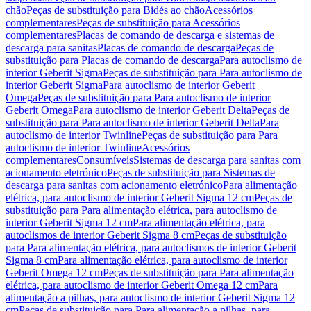
chão
Peças de substituição para Bidés ao chão
Acessórios
complementares
Peças de substituição para Acessórios
complementares
Placas de comando de descarga e sistemas de
descarga para sanitas
Placas de comando de descarga
Peças de
substituição para Placas de comando de descarga
Para autoclismo de
interior Geberit Sigma
Peças de substituição para Para autoclismo de
interior Geberit Sigma
Para autoclismo de interior Geberit
Omega
Peças de substituição para Para autoclismo de interior
Geberit Omega
Para autoclismo de interior Geberit Delta
Peças de
substituição para Para autoclismo de interior Geberit Delta
Para
autoclismo de interior Twinline
Peças de substituição para Para
autoclismo de interior Twinline
Acessórios
complementares
Consumíveis
Sistemas de descarga para sanitas com
acionamento eletrónico
Peças de substituição para Sistemas de
descarga para sanitas com acionamento eletrónico
Para alimentação
elétrica, para autoclismo de interior Geberit Sigma 12 cm
Peças de
substituição para Para alimentação elétrica, para autoclismo de
interior Geberit Sigma 12 cm
Para alimentação elétrica, para
autoclismos de interior Geberit Sigma 8 cm
Peças de substituição
para Para alimentação elétrica, para autoclismos de interior Geberit
Sigma 8 cm
Para alimentação elétrica, para autoclismo de interior
Geberit Omega 12 cm
Peças de substituição para Para alimentação
elétrica, para autoclismo de interior Geberit Omega 12 cm
Para
alimentação a pilhas, para autoclismo de interior Geberit Sigma 12
cm
Peças de substituição para Para alimentação a pilhas, para