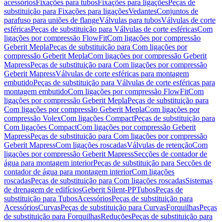
acessórios
Fixações para tubos
Fixações para ligações
Peças de
substituição para Fixações para ligações
Vedantes
Conjuntos de
parafuso para uniões de flange
Válvulas para tubos
Válvulas de corte
esféricas
Peças de substituição para Válvulas de corte esféricas
Com
ligações por compressão FlowFit
Com ligações por compressão
Geberit Mepla
Peças de substituição para Com ligações por
compressão Geberit Mepla
Com ligações por compressão Geberit
Mapress
Peças de substituição para Com ligações por compressão
Geberit Mapress
Válvulas de corte esféricas para montagem
embutido
Peças de substituição para Válvulas de corte esféricas para
montagem embutido
Com ligações por compressão FlowFit
Com
ligações por compressão Geberit Mepla
Peças de substituição para
Com ligações por compressão Geberit Mepla
Com ligações por
compressão Volex
Com ligações Compact
Peças de substituição para
Com ligações Compact
Com ligações por compressão Geberit
Mapress
Peças de substituição para Com ligações por compressão
Geberit Mapress
Com ligações roscadas
Válvulas de retenção
Com
ligações por compressão Geberit Mapress
Secções de contador de
água para montagem interior
Peças de substituição para Secções de
contador de água para montagem interior
Com ligações
roscadas
Peças de substituição para Com ligações roscadas
Sistemas
de drenagem de edifícios
Geberit Silent-PP
Tubos
Peças de
substituição para Tubos
Acessórios
Peças de substituição para
Acessórios
Curvas
Peças de substituição para Curvas
Forquilhas
Peças
de substituição para Forquilhas
Reduções
Peças de substituição para