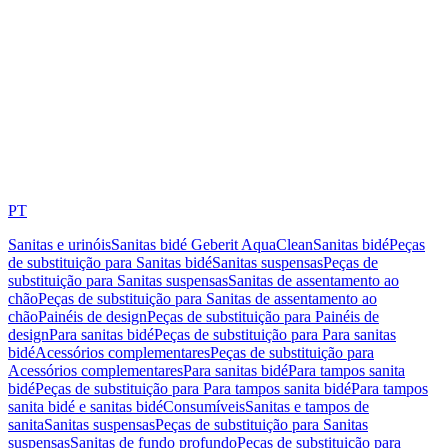
PT
Sanitas e urinóis
Sanitas bidé Geberit AquaClean
Sanitas bidé
Peças
de substituição para Sanitas bidé
Sanitas suspensas
Peças de
substituição para Sanitas suspensas
Sanitas de assentamento ao
chão
Peças de substituição para Sanitas de assentamento ao
chão
Painéis de design
Peças de substituição para Painéis de
design
Para sanitas bidé
Peças de substituição para Para sanitas
bidé
Acessórios complementares
Peças de substituição para
Acessórios complementares
Para sanitas bidé
Para tampos sanita
bidé
Peças de substituição para Para tampos sanita bidé
Para tampos
sanita bidé e sanitas bidé
Consumíveis
Sanitas e tampos de
sanita
Sanitas suspensas
Peças de substituição para Sanitas
suspensas
Sanitas de fundo profundo
Peças de substituição para