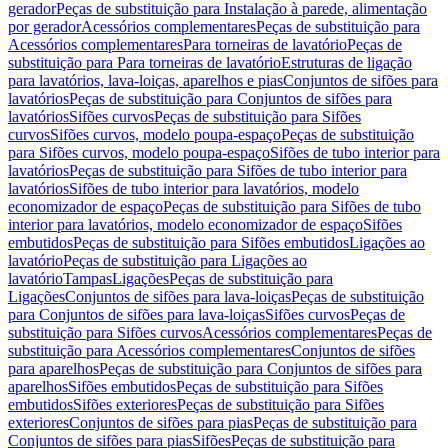
gerador
Peças de substituição para Instalação à parede, alimentação
por gerador
Acessórios complementares
Peças de substituição para
Acessórios complementares
Para torneiras de lavatório
Peças de
substituição para Para torneiras de lavatório
Estruturas de ligação
para lavatórios, lava-loiças, aparelhos e pias
Conjuntos de sifões para
lavatórios
Peças de substituição para Conjuntos de sifões para
lavatórios
Sifões curvos
Peças de substituição para Sifões
curvos
Sifões curvos, modelo poupa-espaço
Peças de substituição
para Sifões curvos, modelo poupa-espaço
Sifões de tubo interior para
lavatórios
Peças de substituição para Sifões de tubo interior para
lavatórios
Sifões de tubo interior para lavatórios, modelo
economizador de espaço
Peças de substituição para Sifões de tubo
interior para lavatórios, modelo economizador de espaço
Sifões
embutidos
Peças de substituição para Sifões embutidos
Ligações ao
lavatório
Peças de substituição para Ligações ao
lavatório
Tampas
Ligações
Peças de substituição para
Ligações
Conjuntos de sifões para lava-loiças
Peças de substituição
para Conjuntos de sifões para lava-loiças
Sifões curvos
Peças de
substituição para Sifões curvos
Acessórios complementares
Peças de
substituição para Acessórios complementares
Conjuntos de sifões
para aparelhos
Peças de substituição para Conjuntos de sifões para
aparelhos
Sifões embutidos
Peças de substituição para Sifões
embutidos
Sifões exteriores
Peças de substituição para Sifões
exteriores
Conjuntos de sifões para pias
Peças de substituição para
Conjuntos de sifões para pias
Sifões
Peças de substituição para