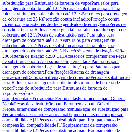
substituição para Estruturas de barreira de vapor
Para ralos para
drenagem de cobertura até 12 l/s
Peças de substituição para Para
ralos para drenagem de cobertura até 12 l/s
Para ralos para drenagem
de cobertura até 25 l/s
Proteção contra incêndios
Proteção contra
incêndios para sistemas de drenagem
Ralos de emergência
Peças de
substituição para Ralos de emergência
Para ralos para drenagem de
cobertura até 12 l/s
Peças de substituição para Para ralos para
drenagem de cobertura até 12 l/s
Para ralos para drenagem de
cobertura até 25 l/s
Peças de substituição para Para ralos para
drenagem de cobertura até 25 l/s
Fixações
Sistema de fixação d40–
200
Sistema de fixação d250–315
Acessórios complementares
Peças
de substituição para Acessórios complementares
Para ralos para
drenagem de cobertura
Peças de substituição para Para ralos para
drenagem de cobertura
Para fixações
Sistema de drenagem
convencional
Ralos para drenagem de cobertura
Peças de substituição
para Ralos para drenagem de cobertura
Estruturas de barreira de
vapor
Peças de substituição para Estruturas de barreira de
vapor
Acessórios
complementares
Ferramentas
Ferramentas
Ferramentas para Geberit
Mepla
Peças de substituição para Ferramentas para Geberit
Mepla
Ferramentas de compressão manual
Peças de substituição para
Ferramentas de compressão manual
Equipamentos de compressão,
compatibilidade [1]
Peças de substituição para Equipamentos de
compressão, compatibilidade [1]
Equipamentos de compressão,
compatibilidade [2]
Peças de substituição para Equipamentos de