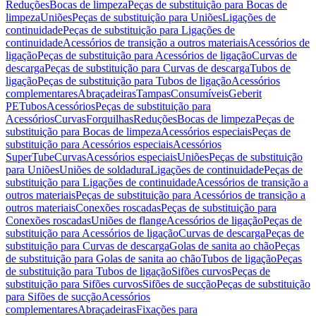
Reduções
Bocas de limpeza
Peças de substituição para Bocas de
limpeza
Uniões
Peças de substituição para Uniões
Ligações de
continuidade
Peças de substituição para Ligações de
continuidade
Acessórios de transição a outros materiais
Acessórios de
ligação
Peças de substituição para Acessórios de ligação
Curvas de
descarga
Peças de substituição para Curvas de descarga
Tubos de
ligação
Peças de substituição para Tubos de ligação
Acessórios
complementares
Abraçadeiras
Tampas
Consumíveis
Geberit
PE
Tubos
Acessórios
Peças de substituição para
Acessórios
Curvas
Forquilhas
Reduções
Bocas de limpeza
Peças de
substituição para Bocas de limpeza
Acessórios especiais
Peças de
substituição para Acessórios especiais
Acessórios
SuperTube
Curvas
Acessórios especiais
Uniões
Peças de substituição
para Uniões
Uniões de soldadura
Ligações de continuidade
Peças de
substituição para Ligações de continuidade
Acessórios de transição a
outros materiais
Peças de substituição para Acessórios de transição a
outros materiais
Conexões roscadas
Peças de substituição para
Conexões roscadas
Uniões de flange
Acessórios de ligação
Peças de
substituição para Acessórios de ligação
Curvas de descarga
Peças de
substituição para Curvas de descarga
Golas de sanita ao chão
Peças
de substituição para Golas de sanita ao chão
Tubos de ligação
Peças
de substituição para Tubos de ligação
Sifões curvos
Peças de
substituição para Sifões curvos
Sifões de sucção
Peças de substituição
para Sifões de sucção
Acessórios
complementares
Abraçadeiras
Fixações para