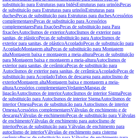
substituição para Estruturas para bidés
Estruturas para urinóis
Peças
de substituição para Estruturas para urinóis
Estruturas para
duches
Peças de substituição para Estruturas para duches
Acessórios
complementares
Peças de substituição para Acessórios
complementares
Para fixações
Peças de substituição para Para
fixações
Autoclismos de exterior
Autoclismos de exterior para
sanitas, de plástico
Peças de substituição para Autoclismos de
exterior para sanitas, de plástico
Acoplado
Peças de substituição para
Acoplado
Montagem alta
Peças de substituição para Montagem
alta
Montagem baixa e montagem a meia-altura
Peças de substituição
para Montagem baixa e montagem a meia-altura
Autoclismos de
exterior para sanitas, de cerâmica
Peças de substituição para
Autoclismos de exterior para sanitas, de cerâmica
Acoplado
Peças de
substituição para Acoplado
Tubos de descarga para autoclismo de
exterior
Montagem alta
Montagem baixa e montagem a meia-
altura
Acessórios complementares
Vedantes
Mangas de
ligação
Autoclismos de interior
Autoclismos de interior Sigma
Peças
de substituição para Autoclismos de interior Sigma
Autoclismos de
interior Omega
Peças de substituição para Autoclismos de interior
Omega
Acessórios complementares
Válvulas de enchimento e de
descarga
Válvulas de enchimento
Peças de substituição para Válvulas
de enchimento
Válvulas de enchimento para autoclismo de
interior
Peças de substituição para Válvulas de enchimento para
autoclismo de interior
Válvulas de enchimento para cisterna
cerâmica
Peças de substituição para Válvulas de enchimento para