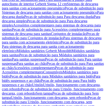
autoclismo de interior Geberit Sigma 12 cm
Sistemas de descarga
para sanitas com acionamento pneumático
Peças de substituição para
Sistemas de descarga para sanitas com acionamento pneumático
Para
descarga dupla
Peças de substituição para Para descarga dupla
Para
descarga simples
Peças de substituição para Para descarga
simples
Acessórios complementares para sistemas de descarga para
sanitas
Peças de substituição para Acessórios complementares para
sistemas de descarga para sanitas
Conjuntos de instalação
Peças de
substituição para Conjuntos de instalação
Para sistemas de descarga
para sanita com acionamento eletrónico
Peças de substituição para
Para sistemas de descarga para sanita com acionamento
eletrónico
Módulos sanitários Geberit Monolith
Módulos sanitários
para sanitas
Peças de substituição para Módulos sanitários para
sanitas
Para sanitas suspensas
Peças de substituição para Para sanitas
suspensas
Para sanitas ao chão
Peças de substituição para Para sanitas
ao chão
Acessórios complementares
Peças de substituição para
Acessórios complementares
Consumíveis
Módulos sanitários para
bidés
Peças de substituição para Módulos sanitários para bidés
Para
bidés suspensos e ao chão
Peças de substituição para Para bidés
suspensos e ao chão
Urinóis
Urinóis, funcionamento com descarga,
com rebordo
Peças de substituição para Urinóis, funcionamento com
descarga, com rebordo
Sem tampa
Peças de substituição para Sem
tampa
Urinóis, funcionamento com descarga, sem rebordo
Peças de
substituição para Urinóis, funcionamento com descarga, sem