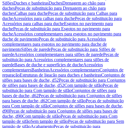
Sifões
Duches e banheiras
Duches
Drenagem ao chão para
duches
Peças de substituição para Drenagem ao chão para
duches
Calhas para duche
Peças de substituição para Calhas para
duche
Acessórios para calhas para duche
Peças de substituição para
Acessórios para calhas para duche
Esgotos no pavimento para
duche
Peças de substituição para Esgotos no pavimento para
duche
Acessórios complementares para esgotos no pavimento para
duche de pavimento
Peças de substituição para Acessórios
complementares para esgotos no pavimento para duche de
pavimento
Sifões de parede
Peças de substituição para Sifões de
parede
Acessórios complementares para sifões de parede
Peças de
substituição para Acessórios complementares para sifões de
parede
Bases de duche e superfícies de duche
Acessórios
complementares
Banheiras
Acessórios complementares
Conjuntos de
reparação
Estruturas de ligação para duches e banheiras
Conjuntos de
sifões para bases de duche, d52
Peças de substituição para Conjuntos
de sifões para bases de duche, d52
Com tampão de sifão
Peças de
substituição para Com tampão de sifão
Conjuntos de sifões para
bases de duche, d62
Peças de substituição para Conjuntos de sifões
para bases de duche, d62
Com tampão de sifão
Peças de substituição
para Com tampão de sifão
Conjuntos de sifões para bases de duche,
d90
Peças de substituição para Conjuntos de sifões para bases de
duche, d90
Com tampão de sifão
Peças de substituição para Com
tampão de sifão
Sem tampão de sifão
Peças de substituição para Sem
tampão de sifão
Acabamento
Peças de substituição para