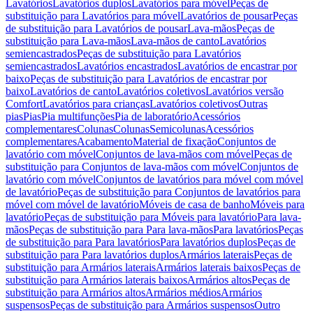
Lavatórios
Lavatórios duplos
Lavatórios para móvel
Peças de
substituição para Lavatórios para móvel
Lavatórios de pousar
Peças
de substituição para Lavatórios de pousar
Lava-mãos
Peças de
substituição para Lava-mãos
Lava-mãos de canto
Lavatórios
semiencastrados
Peças de substituição para Lavatórios
semiencastrados
Lavatórios encastrados
Lavatórios de encastrar por
baixo
Peças de substituição para Lavatórios de encastrar por
baixo
Lavatórios de canto
Lavatórios coletivos
Lavatórios versão
Comfort
Lavatórios para crianças
Lavatórios coletivos
Outras
pias
Pias
Pia multifunções
Pia de laboratório
Acessórios
complementares
Colunas
Colunas
Semicolunas
Acessórios
complementares
Acabamento
Material de fixação
Conjuntos de
lavatório com móvel
Conjuntos de lava-mãos com móvel
Peças de
substituição para Conjuntos de lava-mãos com móvel
Conjuntos de
lavatório com móvel
Conjuntos de lavatórios para móvel com móvel
de lavatório
Peças de substituição para Conjuntos de lavatórios para
móvel com móvel de lavatório
Móveis de casa de banho
Móveis para
lavatório
Peças de substituição para Móveis para lavatório
Para lava-
mãos
Peças de substituição para Para lava-mãos
Para lavatórios
Peças
de substituição para Para lavatórios
Para lavatórios duplos
Peças de
substituição para Para lavatórios duplos
Armários laterais
Peças de
substituição para Armários laterais
Armários laterais baixos
Peças de
substituição para Armários laterais baixos
Armários altos
Peças de
substituição para Armários altos
Armários médios
Armários
suspensos
Peças de substituição para Armários suspensos
Outro