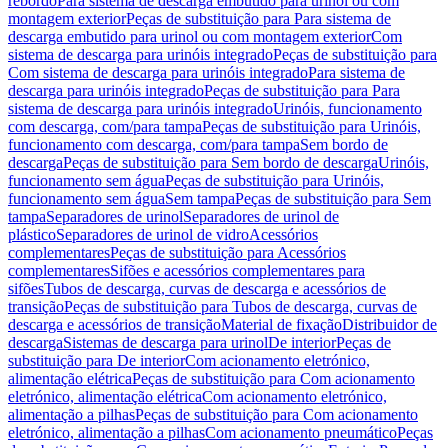
rebordo
Para sistema de descarga embutido para urinol ou com
montagem exterior
Peças de substituição para Para sistema de
descarga embutido para urinol ou com montagem exterior
Com
sistema de descarga para urinóis integrado
Peças de substituição para
Com sistema de descarga para urinóis integrado
Para sistema de
descarga para urinóis integrado
Peças de substituição para Para
sistema de descarga para urinóis integrado
Urinóis, funcionamento
com descarga, com/para tampa
Peças de substituição para Urinóis,
funcionamento com descarga, com/para tampa
Sem bordo de
descarga
Peças de substituição para Sem bordo de descarga
Urinóis,
funcionamento sem água
Peças de substituição para Urinóis,
funcionamento sem água
Sem tampa
Peças de substituição para Sem
tampa
Separadores de urinol
Separadores de urinol de
plástico
Separadores de urinol de vidro
Acessórios
complementares
Peças de substituição para Acessórios
complementares
Sifões e acessórios complementares para
sifões
Tubos de descarga, curvas de descarga e acessórios de
transição
Peças de substituição para Tubos de descarga, curvas de
descarga e acessórios de transição
Material de fixação
Distribuidor de
descarga
Sistemas de descarga para urinol
De interior
Peças de
substituição para De interior
Com acionamento eletrónico,
alimentação elétrica
Peças de substituição para Com acionamento
eletrónico, alimentação elétrica
Com acionamento eletrónico,
alimentação a pilhas
Peças de substituição para Com acionamento
eletrónico, alimentação a pilhas
Com acionamento pneumático
Peças