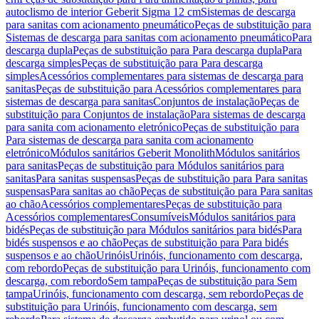
autoclismo de interior Geberit Sigma 12 cm
Sistemas de descarga
para sanitas com acionamento pneumático
Peças de substituição para
Sistemas de descarga para sanitas com acionamento pneumático
Para
descarga dupla
Peças de substituição para Para descarga dupla
Para
descarga simples
Peças de substituição para Para descarga
simples
Acessórios complementares para sistemas de descarga para
sanitas
Peças de substituição para Acessórios complementares para
sistemas de descarga para sanitas
Conjuntos de instalação
Peças de
substituição para Conjuntos de instalação
Para sistemas de descarga
para sanita com acionamento eletrónico
Peças de substituição para
Para sistemas de descarga para sanita com acionamento
eletrónico
Módulos sanitários Geberit Monolith
Módulos sanitários
para sanitas
Peças de substituição para Módulos sanitários para
sanitas
Para sanitas suspensas
Peças de substituição para Para sanitas
suspensas
Para sanitas ao chão
Peças de substituição para Para sanitas
ao chão
Acessórios complementares
Peças de substituição para
Acessórios complementares
Consumíveis
Módulos sanitários para
bidés
Peças de substituição para Módulos sanitários para bidés
Para
bidés suspensos e ao chão
Peças de substituição para Para bidés
suspensos e ao chão
Urinóis
Urinóis, funcionamento com descarga,
com rebordo
Peças de substituição para Urinóis, funcionamento com
descarga, com rebordo
Sem tampa
Peças de substituição para Sem
tampa
Urinóis, funcionamento com descarga, sem rebordo
Peças de
substituição para Urinóis, funcionamento com descarga, sem