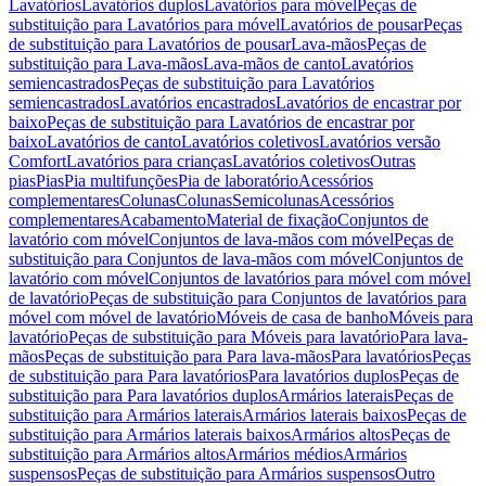
Lavatórios
Lavatórios duplos
Lavatórios para móvel
Peças de
substituição para Lavatórios para móvel
Lavatórios de pousar
Peças
de substituição para Lavatórios de pousar
Lava-mãos
Peças de
substituição para Lava-mãos
Lava-mãos de canto
Lavatórios
semiencastrados
Peças de substituição para Lavatórios
semiencastrados
Lavatórios encastrados
Lavatórios de encastrar por
baixo
Peças de substituição para Lavatórios de encastrar por
baixo
Lavatórios de canto
Lavatórios coletivos
Lavatórios versão
Comfort
Lavatórios para crianças
Lavatórios coletivos
Outras
pias
Pias
Pia multifunções
Pia de laboratório
Acessórios
complementares
Colunas
Colunas
Semicolunas
Acessórios
complementares
Acabamento
Material de fixação
Conjuntos de
lavatório com móvel
Conjuntos de lava-mãos com móvel
Peças de
substituição para Conjuntos de lava-mãos com móvel
Conjuntos de
lavatório com móvel
Conjuntos de lavatórios para móvel com móvel
de lavatório
Peças de substituição para Conjuntos de lavatórios para
móvel com móvel de lavatório
Móveis de casa de banho
Móveis para
lavatório
Peças de substituição para Móveis para lavatório
Para lava-
mãos
Peças de substituição para Para lava-mãos
Para lavatórios
Peças
de substituição para Para lavatórios
Para lavatórios duplos
Peças de
substituição para Para lavatórios duplos
Armários laterais
Peças de
substituição para Armários laterais
Armários laterais baixos
Peças de
substituição para Armários laterais baixos
Armários altos
Peças de
substituição para Armários altos
Armários médios
Armários
suspensos
Peças de substituição para Armários suspensos
Outro