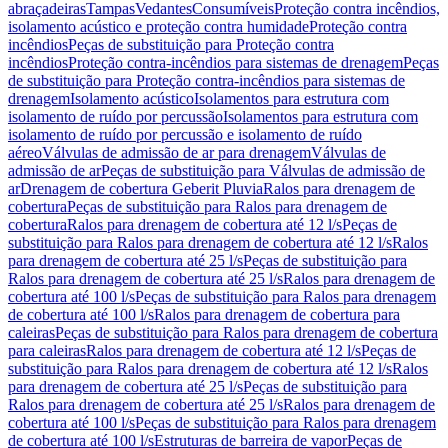
abraçadeiras
Tampas
Vedantes
Consumíveis
Proteção contra incêndios,
isolamento acústico e proteção contra humidade
Proteção contra
incêndios
Peças de substituição para Proteção contra
incêndios
Proteção contra-incêndios para sistemas de drenagem
Peças
de substituição para Proteção contra-incêndios para sistemas de
drenagem
Isolamento acústico
Isolamentos para estrutura com
isolamento de ruído por percussão
Isolamentos para estrutura com
isolamento de ruído por percussão e isolamento de ruído
aéreo
Válvulas de admissão de ar para drenagem
Válvulas de
admissão de ar
Peças de substituição para Válvulas de admissão de
ar
Drenagem de cobertura Geberit Pluvia
Ralos para drenagem de
cobertura
Peças de substituição para Ralos para drenagem de
cobertura
Ralos para drenagem de cobertura até 12 l/s
Peças de
substituição para Ralos para drenagem de cobertura até 12 l/s
Ralos
para drenagem de cobertura até 25 l/s
Peças de substituição para
Ralos para drenagem de cobertura até 25 l/s
Ralos para drenagem de
cobertura até 100 l/s
Peças de substituição para Ralos para drenagem
de cobertura até 100 l/s
Ralos para drenagem de cobertura para
caleiras
Peças de substituição para Ralos para drenagem de cobertura
para caleiras
Ralos para drenagem de cobertura até 12 l/s
Peças de
substituição para Ralos para drenagem de cobertura até 12 l/s
Ralos
para drenagem de cobertura até 25 l/s
Peças de substituição para
Ralos para drenagem de cobertura até 25 l/s
Ralos para drenagem de
cobertura até 100 l/s
Peças de substituição para Ralos para drenagem
de cobertura até 100 l/s
Estruturas de barreira de vapor
Peças de