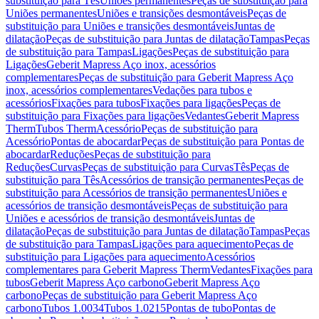
substituição para Tês
Uniões permanentes
Peças de substituição para
Uniões permanentes
Uniões e transições desmontáveis
Peças de
substituição para Uniões e transições desmontáveis
Juntas de
dilatação
Peças de substituição para Juntas de dilatação
Tampas
Peças
de substituição para Tampas
Ligações
Peças de substituição para
Ligações
Geberit Mapress Aço inox, acessórios
complementares
Peças de substituição para Geberit Mapress Aço
inox, acessórios complementares
Vedações para tubos e
acessórios
Fixações para tubos
Fixações para ligações
Peças de
substituição para Fixações para ligações
Vedantes
Geberit Mapress
Therm
Tubos Therm
Acessório
Peças de substituição para
Acessório
Pontas de abocardar
Peças de substituição para Pontas de
abocardar
Reduções
Peças de substituição para
Reduções
Curvas
Peças de substituição para Curvas
Tês
Peças de
substituição para Tês
Acessórios de transição permanentes
Peças de
substituição para Acessórios de transição permanentes
Uniões e
acessórios de transição desmontáveis
Peças de substituição para
Uniões e acessórios de transição desmontáveis
Juntas de
dilatação
Peças de substituição para Juntas de dilatação
Tampas
Peças
de substituição para Tampas
Ligações para aquecimento
Peças de
substituição para Ligações para aquecimento
Acessórios
complementares para Geberit Mapress Therm
Vedantes
Fixações para
tubos
Geberit Mapress Aço carbono
Geberit Mapress Aço
carbono
Peças de substituição para Geberit Mapress Aço
carbono
Tubos 1.0034
Tubos 1.0215
Pontas de tubo
Pontas de