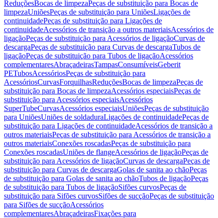
Reduções
Bocas de limpeza
Peças de substituição para Bocas de
limpeza
Uniões
Peças de substituição para Uniões
Ligações de
continuidade
Peças de substituição para Ligações de
continuidade
Acessórios de transição a outros materiais
Acessórios de
ligação
Peças de substituição para Acessórios de ligação
Curvas de
descarga
Peças de substituição para Curvas de descarga
Tubos de
ligação
Peças de substituição para Tubos de ligação
Acessórios
complementares
Abraçadeiras
Tampas
Consumíveis
Geberit
PE
Tubos
Acessórios
Peças de substituição para
Acessórios
Curvas
Forquilhas
Reduções
Bocas de limpeza
Peças de
substituição para Bocas de limpeza
Acessórios especiais
Peças de
substituição para Acessórios especiais
Acessórios
SuperTube
Curvas
Acessórios especiais
Uniões
Peças de substituição
para Uniões
Uniões de soldadura
Ligações de continuidade
Peças de
substituição para Ligações de continuidade
Acessórios de transição a
outros materiais
Peças de substituição para Acessórios de transição a
outros materiais
Conexões roscadas
Peças de substituição para
Conexões roscadas
Uniões de flange
Acessórios de ligação
Peças de
substituição para Acessórios de ligação
Curvas de descarga
Peças de
substituição para Curvas de descarga
Golas de sanita ao chão
Peças
de substituição para Golas de sanita ao chão
Tubos de ligação
Peças
de substituição para Tubos de ligação
Sifões curvos
Peças de
substituição para Sifões curvos
Sifões de sucção
Peças de substituição
para Sifões de sucção
Acessórios
complementares
Abraçadeiras
Fixações para