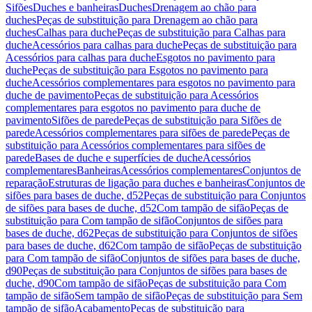
Sifões
Duches e banheiras
Duches
Drenagem ao chão para
duches
Peças de substituição para Drenagem ao chão para
duches
Calhas para duche
Peças de substituição para Calhas para
duche
Acessórios para calhas para duche
Peças de substituição para
Acessórios para calhas para duche
Esgotos no pavimento para
duche
Peças de substituição para Esgotos no pavimento para
duche
Acessórios complementares para esgotos no pavimento para
duche de pavimento
Peças de substituição para Acessórios
complementares para esgotos no pavimento para duche de
pavimento
Sifões de parede
Peças de substituição para Sifões de
parede
Acessórios complementares para sifões de parede
Peças de
substituição para Acessórios complementares para sifões de
parede
Bases de duche e superfícies de duche
Acessórios
complementares
Banheiras
Acessórios complementares
Conjuntos de
reparação
Estruturas de ligação para duches e banheiras
Conjuntos de
sifões para bases de duche, d52
Peças de substituição para Conjuntos
de sifões para bases de duche, d52
Com tampão de sifão
Peças de
substituição para Com tampão de sifão
Conjuntos de sifões para
bases de duche, d62
Peças de substituição para Conjuntos de sifões
para bases de duche, d62
Com tampão de sifão
Peças de substituição
para Com tampão de sifão
Conjuntos de sifões para bases de duche,
d90
Peças de substituição para Conjuntos de sifões para bases de
duche, d90
Com tampão de sifão
Peças de substituição para Com
tampão de sifão
Sem tampão de sifão
Peças de substituição para Sem
tampão de sifão
Acabamento
Peças de substituição para