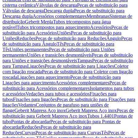
cisterna cerâmica
Válvulas de descarga
Peças de substituição para
Válvulas de descarga
Descarga dupla
Peças de substituição para
Descarga dupla
Acessórios complementares
Membranas
Sistemas de
distribuição
Geberit Mepla
Tubos tricompostos para água
potável
Tubos tricompostos para aquecimento
Acessórios
Peças de
substituição para Acessórios
Uniões
Peças de substituição para
Uniões
Reduções
Peças de substituição para Reduções
Ângulo
Peças
de substituição para Ângulo
Tês
Peças de substituição para
Tês
Uniões permanentes
Peças de substituição para Uniões
permanentes
Uniões e transições desmontáveis
Peças de substituição
para Uniões e transições desmontáveis
Tampas
Peças de substituição
para Tampas
Ligações
Peças de substituição para Ligações
Coletor
com ligação roscada
Peças de substituição para Coletor com ligação
roscada
Ligações para aquecimento
Peças de substituição para
Ligações para aquecimento
Acessórios complementares
Peças de
substituição para Acessórios complementares
Isolamentos para tubos
e acessórios
Vedações para tubos e acessórios
Fixações para
tubos
Fixações para ligações
Peças de substituição para Fixações para
ligações
Vedantes
Conjuntos de parafuso para uniões de
flange
Geberit Mapress Aço inox
Geberit Mapress Aço inox
Peças de
substituição para Geberit Mapress Aço inox
Tubos 1.4401
Pontas de
tubo
Pontas de abocardar
Peças de substituição para Pontas de
abocardar
Reduções
Peças de substituição para
Reduções
Curvas
Peças de substituição para Curvas
Tês
Peças de