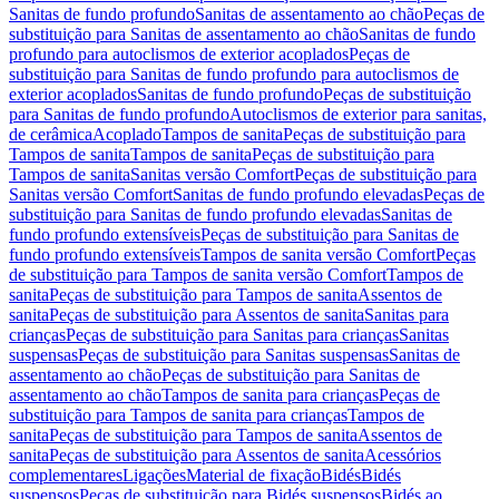
Sanitas de fundo profundo
Sanitas de assentamento ao chão
Peças de
substituição para Sanitas de assentamento ao chão
Sanitas de fundo
profundo para autoclismos de exterior acoplados
Peças de
substituição para Sanitas de fundo profundo para autoclismos de
exterior acoplados
Sanitas de fundo profundo
Peças de substituição
para Sanitas de fundo profundo
Autoclismos de exterior para sanitas,
de cerâmica
Acoplado
Tampos de sanita
Peças de substituição para
Tampos de sanita
Tampos de sanita
Peças de substituição para
Tampos de sanita
Sanitas versão Comfort
Peças de substituição para
Sanitas versão Comfort
Sanitas de fundo profundo elevadas
Peças de
substituição para Sanitas de fundo profundo elevadas
Sanitas de
fundo profundo extensíveis
Peças de substituição para Sanitas de
fundo profundo extensíveis
Tampos de sanita versão Comfort
Peças
de substituição para Tampos de sanita versão Comfort
Tampos de
sanita
Peças de substituição para Tampos de sanita
Assentos de
sanita
Peças de substituição para Assentos de sanita
Sanitas para
crianças
Peças de substituição para Sanitas para crianças
Sanitas
suspensas
Peças de substituição para Sanitas suspensas
Sanitas de
assentamento ao chão
Peças de substituição para Sanitas de
assentamento ao chão
Tampos de sanita para crianças
Peças de
substituição para Tampos de sanita para crianças
Tampos de
sanita
Peças de substituição para Tampos de sanita
Assentos de
sanita
Peças de substituição para Assentos de sanita
Acessórios
complementares
Ligações
Material de fixação
Bidés
Bidés
suspensos
Peças de substituição para Bidés suspensos
Bidés ao