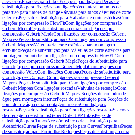
acessórios
Fixações para tubos
Fixações para ligações
Peças de
substituição para Fixações para ligações
Vedantes
Conjuntos de
parafuso para uniões de flange
Válvulas para tubos
Válvulas de corte
esféricas
Peças de substituição para Válvulas de corte esféricas
Com
ligações por compressão FlowFit
Com ligações por compressão
Geberit Mepla
Peças de substituição para Com ligações por
compressão Geberit Mepla
Com ligações por compressão Geberit
Mapress
Peças de substituição para Com ligações por compressão
Geberit Mapress
Válvulas de corte esféricas para montagem
embutido
Peças de substituição para Válvulas de corte esféricas para
montagem embutido
Com ligações por compressão FlowFit
Com
ligações por compressão Geberit Mepla
Peças de substituição para
Com ligações por compressão Geberit Mepla
Com ligações por
compressão Volex
Com ligações Compact
Peças de substituição para
Com ligações Compact
Com ligações por compressão Geberit
Mapress
Peças de substituição para Com ligações por compressão
Geberit Mapress
Com ligações roscadas
Válvulas de retenção
Com
ligações por compressão Geberit Mapress
Secções de contador de
água para montagem interior
Peças de substituição para Secções de
contador de água para montagem interior
Com ligações
roscadas
Peças de substituição para Com ligações roscadas
Sistemas
de drenagem de edifícios
Geberit Silent-PP
Tubos
Peças de
substituição para Tubos
Acessórios
Peças de substituição para
Acessórios
Curvas
Peças de substituição para Curvas
Forquilhas
Peças
de substituição para Forquilhas
Reduções
Peças de substituição para