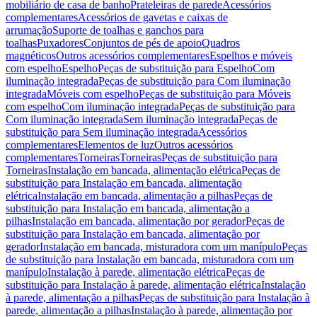
mobiliário de casa de banho
Prateleiras de parede
Acessórios
complementares
Acessórios de gavetas e caixas de
arrumação
Suporte de toalhas e ganchos para
toalhas
Puxadores
Conjuntos de pés de apoio
Quadros
magnéticos
Outros acessórios complementares
Espelhos e móveis
com espelho
Espelho
Peças de substituição para Espelho
Com
iluminação integrada
Peças de substituição para Com iluminação
integrada
Móveis com espelho
Peças de substituição para Móveis
com espelho
Com iluminação integrada
Peças de substituição para
Com iluminação integrada
Sem iluminação integrada
Peças de
substituição para Sem iluminação integrada
Acessórios
complementares
Elementos de luz
Outros acessórios
complementares
Torneiras
Torneiras
Peças de substituição para
Torneiras
Instalação em bancada, alimentação elétrica
Peças de
substituição para Instalação em bancada, alimentação
elétrica
Instalação em bancada, alimentação a pilhas
Peças de
substituição para Instalação em bancada, alimentação a
pilhas
Instalação em bancada, alimentação por gerador
Peças de
substituição para Instalação em bancada, alimentação por
gerador
Instalação em bancada, misturadora com um manípulo
Peças
de substituição para Instalação em bancada, misturadora com um
manípulo
Instalação à parede, alimentação elétrica
Peças de
substituição para Instalação à parede, alimentação elétrica
Instalação
à parede, alimentação a pilhas
Peças de substituição para Instalação à
parede, alimentação a pilhas
Instalação à parede, alimentação por