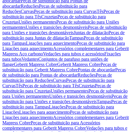
abocardar
Peças de substituição para Pontas de
abocardar
Reduções
Peças de substituição para
Reduções
Curvas
Peças de substituição para Curvas
Tês
Peças de
substituição para Tês
Cruzetas
Peças de substituição para
Cruzetas
Uniões permanentes
Peças de substituição para Uniões
permanentes
Uniões e transições desmontáveis
Peças de substituição
para Uniões e transições desmontáveis
Juntas de dilatação
Peças de
substituição para Juntas de dilatação
Tampas
Peças de substituição
para Tampas
Ligações para aquecimento
Peças de substituição para
Ligações para aquecimento
Acessórios complementares para Geberit
Mapress Aço carbono
Vedações para tubos e acessórios
Fixações
para tubos
Vedantes
Conjuntos de parafuso para uniões de
flange
Geberit Mapress Cobre
Geberit Mapress Cobre
Peças de
substituição para Geberit Mapress Cobre
Pontas de abocardar
Peças
de substituição para Pontas de abocardar
Reduções
Peças de
substituição para Reduções
Curvas
Peças de substituição para
Curvas
Tês
Peças de substituição para Tês
Cruzetas
Peças de
substituição para Cruzetas
Uniões permanentes
Peças de substituição
para Uniões permanentes
Uniões e transições desmontáveis
Peças de
substituição para Uniões e transições desmontáveis
Tampas
Peças de
substituição para Tampas
Ligações
Peças de substituição para
Ligações
Ligações para aquecimento
Peças de substituição para
Ligações para aquecimento
Acessórios complementares para Geberit
Mapress Cobre
Peças de substituição para Acessórios
complementares para Geberit Mapress Cobre
Vedações para tubos e