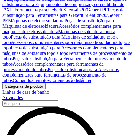
substituição para Equipamentos de compressão, compatibilidade
[2XL]
Ferramentas para Geberit Silent-db20/Geberit PE
Peças de
substituição para Ferramentas para Geberit Silent-db20/Geberit
PE
Máquinas de eletrossoldadura
Peças de substituição para
Máquinas de eletrossoldadura
Acessórios complementares para
máquinas de eletrossoldadura
Máquinas de soldadura topo a
topo
Peças de substituição para Máquinas de soldadura topo a
topo
Acessórios complementares para máquinas de soldadura topo a
topo
Peças de substituição para Acessórios complementares para
máquinas de soldadura topo a topo
Ferramentas de processamento de
tubos
Peças de substituição para Ferramentas de processamento de
tubos
Acessórios complementares para ferramentas de
processamento de tubos
Peças de substituição para Acessórios
complementares para ferramentas de processamento de
tubos
Comandos remotos
Comandos à distância
Categorias de produto
Linhas de casa de banho
Novidades