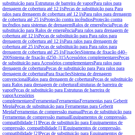
substituição para Estruturas de barreira de vapor
Para ralos para
drenagem de cobertura até 12 l/s
Peças de substituição para Para
ralos para drenagem de cobertura até 12 l/s
Para ralos para drenagem
de cobertura até 25 l/s
Proteção contra incêndios
Proteção contra
incêndios para sistemas de drenagem
Ralos de emergência
Peças de
substituição para Ralos de emergência
Para ralos para drenagem de
cobertura até 12 l/s
Peças de substituição para Para ralos para
drenagem de cobertura até 12 l/s
Para ralos para drenagem de
cobertura até 25 l/s
Peças de substituição para Para ralos para
drenagem de cobertura até 25 l/s
Fixações
Sistema de fixação d40–
200
Sistema de fixação d250–315
Acessórios complementares
Peças
de substituição para Acessórios complementares
Para ralos para
drenagem de cobertura
Peças de substituição para Para ralos para
drenagem de cobertura
Para fixações
Sistema de drenagem
convencional
Ralos para drenagem de cobertura
Peças de substituição
para Ralos para drenagem de cobertura
Estruturas de barreira de
vapor
Peças de substituição para Estruturas de barreira de
vapor
Acessórios
complementares
Ferramentas
Ferramentas
Ferramentas para Geberit
Mepla
Peças de substituição para Ferramentas para Geberit
Mepla
Ferramentas de compressão manual
Peças de substituição para
Ferramentas de compressão manual
Equipamentos de compressão,
compatibilidade [1]
Peças de substituição para Equipamentos de
compressão, compatibilidade [1]
Equipamentos de compressão,
compatibilidade [2]
Peças de substituição para Equipamentos de