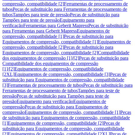
compressão, compatibilidade [2]
Ferramentas de processamento de
tubos
Peças de substituição para Ferramentas de processamento de
tubos
Tampões para teste de pressão
Peças de substituição para
Tampões para teste de pressão
Equipamento para
verificação
Ferramentas para Geberit Mapress
Peças de substituição
para Ferramentas para Geberit Mapress
Equipamentos de
compressão, compatibilidade [1]
Peças de substituição para
Equipamentos de compressão, compatibilidade [1]
Equipamentos de
compressão, compatibilidade [2]
Peças de substituição para
Equipamentos de compressão, compatibilidade [2]
Compatibilidade
dos equipamentos de compressão [1]/[2]
Peças de substituição para
Compatibilidade dos equipamentos de compressão
[1]/[2]
Equipamentos de compressão, compatibilidade
[2XL]
Equipamentos de compressão, compatibilidade [3]
Peças de
substituição para Equipamentos de compressão, compatibilidade
[3]
Ferramentas de processamento de tubos
Peças de substituição para
Ferramentas de processamento de tubos
Tampões para teste de
pressão
Peças de substituição para Tampões para teste de
pressão
Equipamento para verificação
Equipamentos de
compressão
Peças de substituição para Equipamentos de
compressão
Equipamentos de compressão, compatibilidade [1]
Peças
de substituição para Equipamentos de compressão, compatibilidade
[1]
Equipamentos de compressão, compatibilidade [2]
Peças de
substituição para Equipamentos de compressão, compatibilidade
[2]
Equipamentos de compressão, compatibilidade [2XL]
Peças de