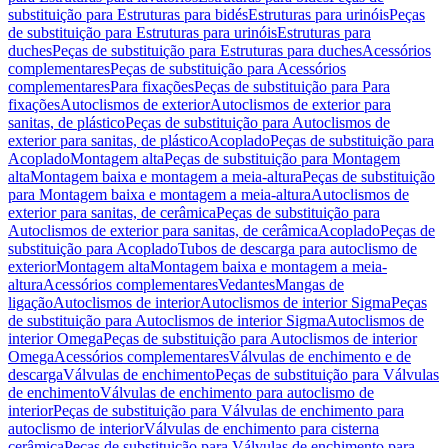
substituição para Estruturas para bidés
Estruturas para urinóis
Peças
de substituição para Estruturas para urinóis
Estruturas para
duches
Peças de substituição para Estruturas para duches
Acessórios
complementares
Peças de substituição para Acessórios
complementares
Para fixações
Peças de substituição para Para
fixações
Autoclismos de exterior
Autoclismos de exterior para
sanitas, de plástico
Peças de substituição para Autoclismos de
exterior para sanitas, de plástico
Acoplado
Peças de substituição para
Acoplado
Montagem alta
Peças de substituição para Montagem
alta
Montagem baixa e montagem a meia-altura
Peças de substituição
para Montagem baixa e montagem a meia-altura
Autoclismos de
exterior para sanitas, de cerâmica
Peças de substituição para
Autoclismos de exterior para sanitas, de cerâmica
Acoplado
Peças de
substituição para Acoplado
Tubos de descarga para autoclismo de
exterior
Montagem alta
Montagem baixa e montagem a meia-
altura
Acessórios complementares
Vedantes
Mangas de
ligação
Autoclismos de interior
Autoclismos de interior Sigma
Peças
de substituição para Autoclismos de interior Sigma
Autoclismos de
interior Omega
Peças de substituição para Autoclismos de interior
Omega
Acessórios complementares
Válvulas de enchimento e de
descarga
Válvulas de enchimento
Peças de substituição para Válvulas
de enchimento
Válvulas de enchimento para autoclismo de
interior
Peças de substituição para Válvulas de enchimento para
autoclismo de interior
Válvulas de enchimento para cisterna
cerâmica
Peças de substituição para Válvulas de enchimento para