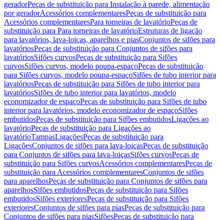
gerador
Peças de substituição para Instalação à parede, alimentação
por gerador
Acessórios complementares
Peças de substituição para
Acessórios complementares
Para torneiras de lavatório
Peças de
substituição para Para torneiras de lavatório
Estruturas de ligação
para lavatórios, lava-loiças, aparelhos e pias
Conjuntos de sifões para
lavatórios
Peças de substituição para Conjuntos de sifões para
lavatórios
Sifões curvos
Peças de substituição para Sifões
curvos
Sifões curvos, modelo poupa-espaço
Peças de substituição
para Sifões curvos, modelo poupa-espaço
Sifões de tubo interior para
lavatórios
Peças de substituição para Sifões de tubo interior para
lavatórios
Sifões de tubo interior para lavatórios, modelo
economizador de espaço
Peças de substituição para Sifões de tubo
interior para lavatórios, modelo economizador de espaço
Sifões
embutidos
Peças de substituição para Sifões embutidos
Ligações ao
lavatório
Peças de substituição para Ligações ao
lavatório
Tampas
Ligações
Peças de substituição para
Ligações
Conjuntos de sifões para lava-loiças
Peças de substituição
para Conjuntos de sifões para lava-loiças
Sifões curvos
Peças de
substituição para Sifões curvos
Acessórios complementares
Peças de
substituição para Acessórios complementares
Conjuntos de sifões
para aparelhos
Peças de substituição para Conjuntos de sifões para
aparelhos
Sifões embutidos
Peças de substituição para Sifões
embutidos
Sifões exteriores
Peças de substituição para Sifões
exteriores
Conjuntos de sifões para pias
Peças de substituição para
Conjuntos de sifões para pias
Sifões
Peças de substituição para