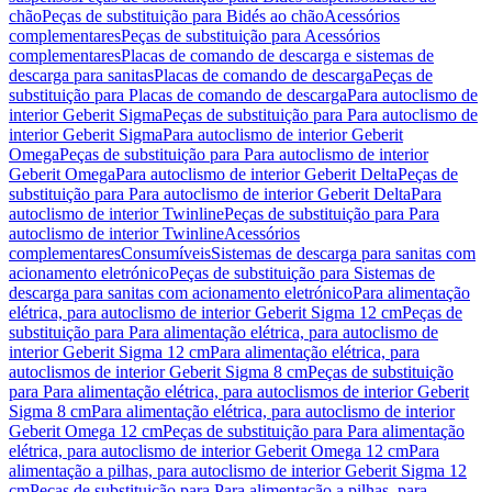
chão
Peças de substituição para Bidés ao chão
Acessórios
complementares
Peças de substituição para Acessórios
complementares
Placas de comando de descarga e sistemas de
descarga para sanitas
Placas de comando de descarga
Peças de
substituição para Placas de comando de descarga
Para autoclismo de
interior Geberit Sigma
Peças de substituição para Para autoclismo de
interior Geberit Sigma
Para autoclismo de interior Geberit
Omega
Peças de substituição para Para autoclismo de interior
Geberit Omega
Para autoclismo de interior Geberit Delta
Peças de
substituição para Para autoclismo de interior Geberit Delta
Para
autoclismo de interior Twinline
Peças de substituição para Para
autoclismo de interior Twinline
Acessórios
complementares
Consumíveis
Sistemas de descarga para sanitas com
acionamento eletrónico
Peças de substituição para Sistemas de
descarga para sanitas com acionamento eletrónico
Para alimentação
elétrica, para autoclismo de interior Geberit Sigma 12 cm
Peças de
substituição para Para alimentação elétrica, para autoclismo de
interior Geberit Sigma 12 cm
Para alimentação elétrica, para
autoclismos de interior Geberit Sigma 8 cm
Peças de substituição
para Para alimentação elétrica, para autoclismos de interior Geberit
Sigma 8 cm
Para alimentação elétrica, para autoclismo de interior
Geberit Omega 12 cm
Peças de substituição para Para alimentação
elétrica, para autoclismo de interior Geberit Omega 12 cm
Para
alimentação a pilhas, para autoclismo de interior Geberit Sigma 12
cm
Peças de substituição para Para alimentação a pilhas, para