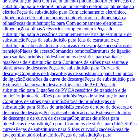
de substituição para Com acionamento pneumático
Exterior
Peças de
substituição para Exterior
Com acionamento eletrónico, alimentação
elétrica
Peças de substituição para Com acionamento eletrónico,
alimentação elétrica
Com acionamento eletrónico, alimentação a
pilhas
Peças de substituição para Com acionamento eletrónico,
alimentação a pilhas
Acessórios complementares
Peças de
substituição para Acessórios complementares
Kits de estrutura e de
substituição
Peças de substituição para Kits de estrutura e de
substituição
Tubos de descarga, curvas de descarga e acessórios de
transição
Placas de acesso
Comandos remotos
Estruturas de ligação
para sanitas, urinóis e bidés
Conjuntos de sifões para sanitas e
pias
Peças de substituição para Conjuntos de sifões para sanitas e
pias
Curvas de descarga
Peças de substituição para Curvas de
descarga
Conjuntos de ligação
Peças de substituição para Conjuntos
de ligação
Extensões da curva de descarga
Peças de substituição para
Extensões da curva de descarga
Ligações de PVC
Peças de
substituição para Ligações de PVC
Acessórios de transição e de
união
Conjuntos de sifões para urinóis
Peças de substituição para
Conjuntos de sifões para urinóis
Sifões de urinóis
Peças de
substituição para Sifões de urinóis
Extensões de tubo de descarga e
de curva de descarga
Peças de substituição para Extensões de tubo
de descarga e de curva de descarga
Conjuntos de sifões para
bidés
Peças de substituição para Conjuntos de sifões para bidés
Sifões
curvos
Peças de substituição para Sifões curvos
Ligações
Áreas de
lavagem
Lavatórios
Lavatórios
Peças de substituição para