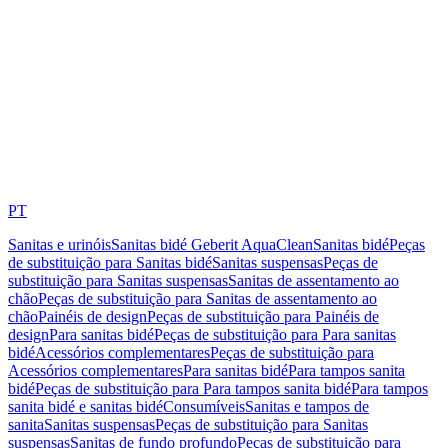
PT
Sanitas e urinóis
Sanitas bidé Geberit AquaClean
Sanitas bidé
Peças
de substituição para Sanitas bidé
Sanitas suspensas
Peças de
substituição para Sanitas suspensas
Sanitas de assentamento ao
chão
Peças de substituição para Sanitas de assentamento ao
chão
Painéis de design
Peças de substituição para Painéis de
design
Para sanitas bidé
Peças de substituição para Para sanitas
bidé
Acessórios complementares
Peças de substituição para
Acessórios complementares
Para sanitas bidé
Para tampos sanita
bidé
Peças de substituição para Para tampos sanita bidé
Para tampos
sanita bidé e sanitas bidé
Consumíveis
Sanitas e tampos de
sanita
Sanitas suspensas
Peças de substituição para Sanitas
suspensas
Sanitas de fundo profundo
Peças de substituição para