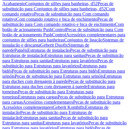
Acabamento
Conjuntos de sifões para banheiras, d52
Peças de
substituição para Conjuntos de sifões para banheiras, d52
Com
comando rotativo
Peças de substituição para Com comando
rotativo
Com comando rotativo e bica de enchimento
Peças de
substituição para Com comando rotativo e bica de enchimento
Com
botão de acionamento PushControl
Peças de substituição para Com
botão de acionamento PushControl
Acessórios complementares para
conjuntos de sifões para banheiras
Conjuntos de ligação
Sistemas de
instalação e descarga
Geberit Duofix
Sistemas de
parede
Painéis
Estruturas de instalação
Peças de substituição para
Estruturas de instalação
Estruturas para sanitas
Peças de substituição
para Estruturas para sanitas
Estruturas para lavatórios
Peças de
substituição para Estruturas para lavatórios
Estruturas para
bidés
Peças de substituição para Estruturas para bidés
Estruturas para
urinóis
Peças de substituição para Estruturas para urinóis
Estruturas
para duches com drenagem à parede
Peças de substituição para
Estruturas para duches com drenagem à parede
Estruturas para
torneiras
Peças de substituição para Estruturas para
torneiras
Estruturas para cargas
Peças de substituição para Estruturas
para cargas
Acessórios complementares
Peças de substituição para
Acessórios complementares
Geberit Kombifix
Estruturas de
instalação
Peças de substituição para Estruturas de
instalação
Estruturas para sanitas
Peças de substituição para
Estruturas para sanitas
Estruturas para lavatórios
Peças de substituição
para Estruturas para lavatórios
Estruturas para bidés
Peças de