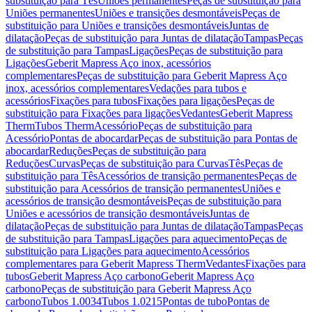
substituição para Tês
Uniões permanentes
Peças de substituição para
Uniões permanentes
Uniões e transições desmontáveis
Peças de
substituição para Uniões e transições desmontáveis
Juntas de
dilatação
Peças de substituição para Juntas de dilatação
Tampas
Peças
de substituição para Tampas
Ligações
Peças de substituição para
Ligações
Geberit Mapress Aço inox, acessórios
complementares
Peças de substituição para Geberit Mapress Aço
inox, acessórios complementares
Vedações para tubos e
acessórios
Fixações para tubos
Fixações para ligações
Peças de
substituição para Fixações para ligações
Vedantes
Geberit Mapress
Therm
Tubos Therm
Acessório
Peças de substituição para
Acessório
Pontas de abocardar
Peças de substituição para Pontas de
abocardar
Reduções
Peças de substituição para
Reduções
Curvas
Peças de substituição para Curvas
Tês
Peças de
substituição para Tês
Acessórios de transição permanentes
Peças de
substituição para Acessórios de transição permanentes
Uniões e
acessórios de transição desmontáveis
Peças de substituição para
Uniões e acessórios de transição desmontáveis
Juntas de
dilatação
Peças de substituição para Juntas de dilatação
Tampas
Peças
de substituição para Tampas
Ligações para aquecimento
Peças de
substituição para Ligações para aquecimento
Acessórios
complementares para Geberit Mapress Therm
Vedantes
Fixações para
tubos
Geberit Mapress Aço carbono
Geberit Mapress Aço
carbono
Peças de substituição para Geberit Mapress Aço
carbono
Tubos 1.0034
Tubos 1.0215
Pontas de tubo
Pontas de