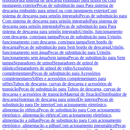
rebordo
Para sistema de descarga embutido para urinol ou com
montagem exterior
Peças de substituição para Para sistema de
descarga embutido para urinol ou com montagem exterior
Com
sistema de descarga para urinóis integrado
Peças de substituição para
Com sistema de descarga para urinóis integrado
Para sistema de
descarga para urinóis integrado
Peças de substituição para Para
sistema de descarga para urinóis integrado
Urinóis, funcionamento
com descarga, com/para tampa
Peças de substituição para Urinóis,
funcionamento com descarga, com/para tampa
Sem bordo de
descarga
Peças de substituição para Sem bordo de descarga
Urinóis,
funcionamento sem água
Peças de substituição para Urinóis,
funcionamento sem água
Sem tampa
Peças de substituição para Sem
tampa
Separadores de urinol
Separadores de urinol de
plástico
Separadores de urinol de vidro
Acessórios
complementares
Peças de substituição para Acessórios
complementares
Sifões e acessórios complementares para
sifões
Tubos de descarga, curvas de descarga e acessórios de
transição
Peças de substituição para Tubos de descarga, curvas de
descarga e acessórios de transição
Material de fixação
Distribuidor de
descarga
Sistemas de descarga para urinol
De interior
Peças de
substituição para De interior
Com acionamento eletrónico,
alimentação elétrica
Peças de substituição para Com acionamento
eletrónico, alimentação elétrica
Com acionamento eletrónico,
alimentação a pilhas
Peças de substituição para Com acionamento
eletrónico, alimentação a pilhas
Com acionamento pneumático
Peças