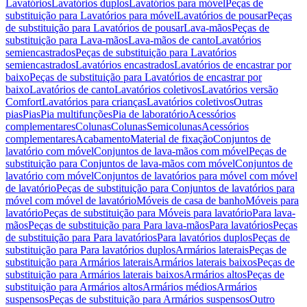
Lavatórios
Lavatórios duplos
Lavatórios para móvel
Peças de
substituição para Lavatórios para móvel
Lavatórios de pousar
Peças
de substituição para Lavatórios de pousar
Lava-mãos
Peças de
substituição para Lava-mãos
Lava-mãos de canto
Lavatórios
semiencastrados
Peças de substituição para Lavatórios
semiencastrados
Lavatórios encastrados
Lavatórios de encastrar por
baixo
Peças de substituição para Lavatórios de encastrar por
baixo
Lavatórios de canto
Lavatórios coletivos
Lavatórios versão
Comfort
Lavatórios para crianças
Lavatórios coletivos
Outras
pias
Pias
Pia multifunções
Pia de laboratório
Acessórios
complementares
Colunas
Colunas
Semicolunas
Acessórios
complementares
Acabamento
Material de fixação
Conjuntos de
lavatório com móvel
Conjuntos de lava-mãos com móvel
Peças de
substituição para Conjuntos de lava-mãos com móvel
Conjuntos de
lavatório com móvel
Conjuntos de lavatórios para móvel com móvel
de lavatório
Peças de substituição para Conjuntos de lavatórios para
móvel com móvel de lavatório
Móveis de casa de banho
Móveis para
lavatório
Peças de substituição para Móveis para lavatório
Para lava-
mãos
Peças de substituição para Para lava-mãos
Para lavatórios
Peças
de substituição para Para lavatórios
Para lavatórios duplos
Peças de
substituição para Para lavatórios duplos
Armários laterais
Peças de
substituição para Armários laterais
Armários laterais baixos
Peças de
substituição para Armários laterais baixos
Armários altos
Peças de
substituição para Armários altos
Armários médios
Armários
suspensos
Peças de substituição para Armários suspensos
Outro