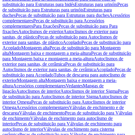
substituição para Estruturas para bidés
Estruturas para urinóis
Peças
de substituição para Estruturas para urinóis
Estruturas para
duches
Peças de substituição para Estruturas para duches
Acessórios
complementares
Peças de substituição para Acessórios
complementares
Para fixações
Peças de substituição para Para
fixações
Autoclismos de exterior
Autoclismos de exterior para
sanitas, de plástico
Peças de substituição para Autoclismos de
exterior para sanitas, de plástico
Acoplado
Peças de substituição para
Acoplado
Montagem alta
Peças de substituição para Montagem
alta
Montagem baixa e montagem a meia-altura
Peças de substituição
para Montagem baixa e montagem a meia-altura
Autoclismos de
exterior para sanitas, de cerâmica
Peças de substituição para
Autoclismos de exterior para sanitas, de cerâmica
Acoplado
Peças de
substituição para Acoplado
Tubos de descarga para autoclismo de
exterior
Montagem alta
Montagem baixa e montagem a meia-
altura
Acessórios complementares
Vedantes
Mangas de
ligação
Autoclismos de interior
Autoclismos de interior Sigma
Peças
de substituição para Autoclismos de interior Sigma
Autoclismos de
interior Omega
Peças de substituição para Autoclismos de interior
Omega
Acessórios complementares
Válvulas de enchimento e de
descarga
Válvulas de enchimento
Peças de substituição para Válvulas
de enchimento
Válvulas de enchimento para autoclismo de
interior
Peças de substituição para Válvulas de enchimento para
autoclismo de interior
Válvulas de enchimento para cisterna
cerâmica
Peças de substituição para Válvulas de enchimento para