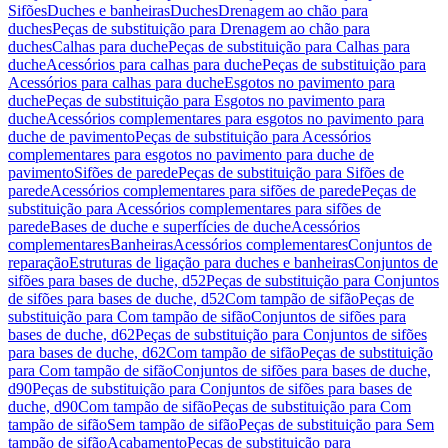
Sifões
Duches e banheiras
Duches
Drenagem ao chão para
duches
Peças de substituição para Drenagem ao chão para
duches
Calhas para duche
Peças de substituição para Calhas para
duche
Acessórios para calhas para duche
Peças de substituição para
Acessórios para calhas para duche
Esgotos no pavimento para
duche
Peças de substituição para Esgotos no pavimento para
duche
Acessórios complementares para esgotos no pavimento para
duche de pavimento
Peças de substituição para Acessórios
complementares para esgotos no pavimento para duche de
pavimento
Sifões de parede
Peças de substituição para Sifões de
parede
Acessórios complementares para sifões de parede
Peças de
substituição para Acessórios complementares para sifões de
parede
Bases de duche e superfícies de duche
Acessórios
complementares
Banheiras
Acessórios complementares
Conjuntos de
reparação
Estruturas de ligação para duches e banheiras
Conjuntos de
sifões para bases de duche, d52
Peças de substituição para Conjuntos
de sifões para bases de duche, d52
Com tampão de sifão
Peças de
substituição para Com tampão de sifão
Conjuntos de sifões para
bases de duche, d62
Peças de substituição para Conjuntos de sifões
para bases de duche, d62
Com tampão de sifão
Peças de substituição
para Com tampão de sifão
Conjuntos de sifões para bases de duche,
d90
Peças de substituição para Conjuntos de sifões para bases de
duche, d90
Com tampão de sifão
Peças de substituição para Com
tampão de sifão
Sem tampão de sifão
Peças de substituição para Sem
tampão de sifão
Acabamento
Peças de substituição para