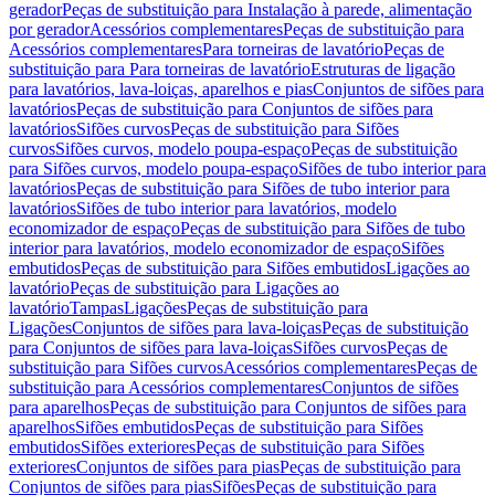
gerador
Peças de substituição para Instalação à parede, alimentação
por gerador
Acessórios complementares
Peças de substituição para
Acessórios complementares
Para torneiras de lavatório
Peças de
substituição para Para torneiras de lavatório
Estruturas de ligação
para lavatórios, lava-loiças, aparelhos e pias
Conjuntos de sifões para
lavatórios
Peças de substituição para Conjuntos de sifões para
lavatórios
Sifões curvos
Peças de substituição para Sifões
curvos
Sifões curvos, modelo poupa-espaço
Peças de substituição
para Sifões curvos, modelo poupa-espaço
Sifões de tubo interior para
lavatórios
Peças de substituição para Sifões de tubo interior para
lavatórios
Sifões de tubo interior para lavatórios, modelo
economizador de espaço
Peças de substituição para Sifões de tubo
interior para lavatórios, modelo economizador de espaço
Sifões
embutidos
Peças de substituição para Sifões embutidos
Ligações ao
lavatório
Peças de substituição para Ligações ao
lavatório
Tampas
Ligações
Peças de substituição para
Ligações
Conjuntos de sifões para lava-loiças
Peças de substituição
para Conjuntos de sifões para lava-loiças
Sifões curvos
Peças de
substituição para Sifões curvos
Acessórios complementares
Peças de
substituição para Acessórios complementares
Conjuntos de sifões
para aparelhos
Peças de substituição para Conjuntos de sifões para
aparelhos
Sifões embutidos
Peças de substituição para Sifões
embutidos
Sifões exteriores
Peças de substituição para Sifões
exteriores
Conjuntos de sifões para pias
Peças de substituição para
Conjuntos de sifões para pias
Sifões
Peças de substituição para