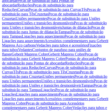
abocardar
Peças de substituição para Pontas de
abocardar
Reduções
Peças de substituição para
Reduções
Curvas
Peças de substituição para Curvas
Tês
Peças de
substituição para Tês
Cruzetas
Peças de substituição para
Cruzetas
Uniões permanentes
Peças de substituição para Uniões
permanentes
Uniões e transições desmontáveis
Peças de substituição
para Uniões e transições desmontáveis
Juntas de dilatação
Peças de
substituição para Juntas de dilatação
Tampas
Peças de substituição
para Tampas
Ligações para aquecimento
Peças de substituição para
Ligações para aquecimento
Acessórios complementares para Geberit
Mapress Aço carbono
Vedações para tubos e acessórios
Fixações
para tubos
Vedantes
Conjuntos de parafuso para uniões de
flange
Geberit Mapress Cobre
Geberit Mapress Cobre
Peças de
substituição para Geberit Mapress Cobre
Pontas de abocardar
Peças
de substituição para Pontas de abocardar
Reduções
Peças de
substituição para Reduções
Curvas
Peças de substituição para
Curvas
Tês
Peças de substituição para Tês
Cruzetas
Peças de
substituição para Cruzetas
Uniões permanentes
Peças de substituição
para Uniões permanentes
Uniões e transições desmontáveis
Peças de
substituição para Uniões e transições desmontáveis
Tampas
Peças de
substituição para Tampas
Ligações
Peças de substituição para
Ligações
Ligações para aquecimento
Peças de substituição para
Ligações para aquecimento
Acessórios complementares para Geberit
Mapress Cobre
Peças de substituição para Acessórios
complementares para Geberit Mapress Cobre
Vedações para tubos e