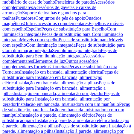
mobiliário de casa de banho
Prateleiras de parede
Acessórios
complementares
Acessórios de gavetas e caixas de
arrumação
Suporte de toalhas e ganchos para
toalhas
Puxadores
Conjuntos de pés de apoio
Quadros
magnéticos
Outros acessórios complementares
Espelhos e móveis
com espelho
Espelho
Peças de substituição para Espelho
Com
iluminação integrada
Peças de substituição para Com iluminação
integrada
Móveis com espelho
Peças de substituição para Móveis
com espelho
Com iluminação integrada
Peças de substituição para
Com iluminação integrada
Sem iluminação integrada
Peças de
substituição para Sem iluminação integrada
Acessórios
complementares
Elementos de luz
Outros acessórios
complementares
Torneiras
Torneiras
Peças de substituição para
Torneiras
Instalação em bancada, alimentação elétrica
Peças de
substituição para Instalação em bancada, alimentação
elétrica
Instalação em bancada, alimentação a pilhas
Peças de
substituição para Instalação em bancada, alimentação a
pilhas
Instalação em bancada, alimentação por gerador
Peças de
substituição para Instalação em bancada, alimentação por
gerador
Instalação em bancada, misturadora com um manípulo
Peças
de substituição para Instalação em bancada, misturadora com um
manípulo
Instalação à parede, alimentação elétrica
Peças de
substituição para Instalação à parede, alimentação elétrica
Instalação
à parede, alimentação a pilhas
Peças de substituição para Instalação à
parede, alimentação a pilhas
Instalação à parede, alimentação por