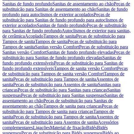
Sanitas de fundo profundo
Sanitas de assentamento ao chão
Peças de
substituição para Sanitas de assentamento ao chão
Sanitas de fundo
profundo para autoclismos de exterior acoplados
Peças de
substituição para Sanitas de fundo profundo para autoclismos de
exterior acoplados
Sanitas de fundo profundo
Peças de substituição
para Sanitas de fundo profundo
Autoclismos de exterior para sanitas,
de cerâmica
Acoplado
Tampos de sanita
Peças de substituição para
Tampos de sanita
Tampos de sanita
Peças de substituição para
Tampos de sanita
Sanitas versão Comfort
Peças de substituição para
Sanitas versão Comfort
Sanitas de fundo profundo elevadas
Peças de
substituição para Sanitas de fundo profundo elevadas
Sanitas de
fundo profundo extensíveis
Peças de substituição para Sanitas de
fundo profundo extensíveis
Tampos de sanita versão Comfort
Peças
de substituição para Tampos de sanita versão Comfort
Tampos de
sanita
Peças de substituição para Tampos de sanita
Assentos de
sanita
Peças de substituição para Assentos de sanita
Sanitas para
crianças
Peças de substituição para Sanitas para crianças
Sanitas
suspensas
Peças de substituição para Sanitas suspensas
Sanitas de
assentamento ao chão
Peças de substituição para Sanitas de
assentamento ao chão
Tampos de sanita para crianças
Peças de
substituição para Tampos de sanita para crianças
Tampos de
sanita
Peças de substituição para Tampos de sanita
Assentos de
sanita
Peças de substituição para Assentos de sanita
Acessórios
complementares
Ligações
Material de fixação
Bidés
Bidés
suspensos
Peças de substituição para Bidés suspensos
Bidés ao