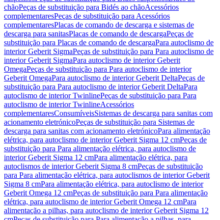
chão
Peças de substituição para Bidés ao chão
Acessórios
complementares
Peças de substituição para Acessórios
complementares
Placas de comando de descarga e sistemas de
descarga para sanitas
Placas de comando de descarga
Peças de
substituição para Placas de comando de descarga
Para autoclismo de
interior Geberit Sigma
Peças de substituição para Para autoclismo de
interior Geberit Sigma
Para autoclismo de interior Geberit
Omega
Peças de substituição para Para autoclismo de interior
Geberit Omega
Para autoclismo de interior Geberit Delta
Peças de
substituição para Para autoclismo de interior Geberit Delta
Para
autoclismo de interior Twinline
Peças de substituição para Para
autoclismo de interior Twinline
Acessórios
complementares
Consumíveis
Sistemas de descarga para sanitas com
acionamento eletrónico
Peças de substituição para Sistemas de
descarga para sanitas com acionamento eletrónico
Para alimentação
elétrica, para autoclismo de interior Geberit Sigma 12 cm
Peças de
substituição para Para alimentação elétrica, para autoclismo de
interior Geberit Sigma 12 cm
Para alimentação elétrica, para
autoclismos de interior Geberit Sigma 8 cm
Peças de substituição
para Para alimentação elétrica, para autoclismos de interior Geberit
Sigma 8 cm
Para alimentação elétrica, para autoclismo de interior
Geberit Omega 12 cm
Peças de substituição para Para alimentação
elétrica, para autoclismo de interior Geberit Omega 12 cm
Para
alimentação a pilhas, para autoclismo de interior Geberit Sigma 12
cm
Peças de substituição para Para alimentação a pilhas, para