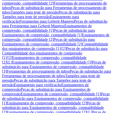
compressão, compatibilidade [2]
Ferramentas de processamento de
tubos
Peças de substituição para Ferramentas de processamento de
tubos
Tampões para teste de pressão
Peças de substituição para
Tampões para teste de pressão
Equipamento para
verificação
Ferramentas para Geberit Mapress
Peças de substituição
para Ferramentas para Geberit Mapress
Equipamentos de
compressão, compatibilidade [1]
Peças de substituição para
Equipamentos de compressão, compatibilidade [1]
Equipamentos de
compressão, compatibilidade [2]
Peças de substituição para
Equipamentos de compressão, compatibilidade [2]
Compatibilidade
dos equipamentos de compressão [1]/[2]
Peças de substituição para
Compatibilidade dos equipamentos de compressão
[1]/[2]
Equipamentos de compressão, compatibilidade
[2XL]
Equipamentos de compressão, compatibilidade [3]
Peças de
substituição para Equipamentos de compressão, compatibilidade
[3]
Ferramentas de processamento de tubos
Peças de substituição para
Ferramentas de processamento de tubos
Tampões para teste de
pressão
Peças de substituição para Tampões para teste de
pressão
Equipamento para verificação
Equipamentos de
compressão
Peças de substituição para Equipamentos de
compressão
Equipamentos de compressão, compatibilidade [1]
Peças
de substituição para Equipamentos de compressão, compatibilidade
[1]
Equipamentos de compressão, compatibilidade [2]
Peças de
substituição para Equipamentos de compressão, compatibilidade
[2]
Equipamentos de compressão, compatibilidade [2XL]
Peças de