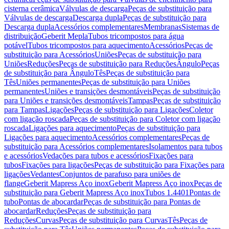
cisterna cerâmica
Válvulas de descarga
Peças de substituição para
Válvulas de descarga
Descarga dupla
Peças de substituição para
Descarga dupla
Acessórios complementares
Membranas
Sistemas de
distribuição
Geberit Mepla
Tubos tricompostos para água
potável
Tubos tricompostos para aquecimento
Acessórios
Peças de
substituição para Acessórios
Uniões
Peças de substituição para
Uniões
Reduções
Peças de substituição para Reduções
Ângulo
Peças
de substituição para Ângulo
Tês
Peças de substituição para
Tês
Uniões permanentes
Peças de substituição para Uniões
permanentes
Uniões e transições desmontáveis
Peças de substituição
para Uniões e transições desmontáveis
Tampas
Peças de substituição
para Tampas
Ligações
Peças de substituição para Ligações
Coletor
com ligação roscada
Peças de substituição para Coletor com ligação
roscada
Ligações para aquecimento
Peças de substituição para
Ligações para aquecimento
Acessórios complementares
Peças de
substituição para Acessórios complementares
Isolamentos para tubos
e acessórios
Vedações para tubos e acessórios
Fixações para
tubos
Fixações para ligações
Peças de substituição para Fixações para
ligações
Vedantes
Conjuntos de parafuso para uniões de
flange
Geberit Mapress Aço inox
Geberit Mapress Aço inox
Peças de
substituição para Geberit Mapress Aço inox
Tubos 1.4401
Pontas de
tubo
Pontas de abocardar
Peças de substituição para Pontas de
abocardar
Reduções
Peças de substituição para
Reduções
Curvas
Peças de substituição para Curvas
Tês
Peças de