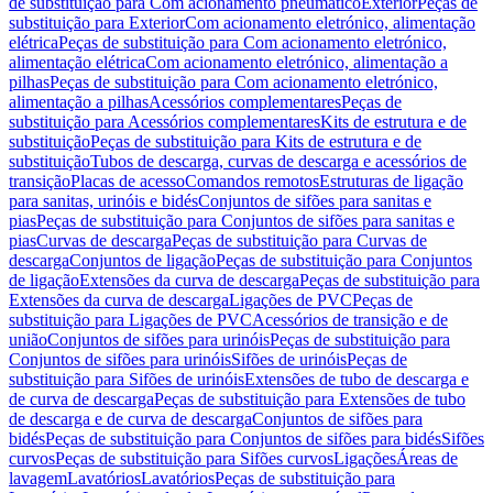
de substituição para Com acionamento pneumático
Exterior
Peças de
substituição para Exterior
Com acionamento eletrónico, alimentação
elétrica
Peças de substituição para Com acionamento eletrónico,
alimentação elétrica
Com acionamento eletrónico, alimentação a
pilhas
Peças de substituição para Com acionamento eletrónico,
alimentação a pilhas
Acessórios complementares
Peças de
substituição para Acessórios complementares
Kits de estrutura e de
substituição
Peças de substituição para Kits de estrutura e de
substituição
Tubos de descarga, curvas de descarga e acessórios de
transição
Placas de acesso
Comandos remotos
Estruturas de ligação
para sanitas, urinóis e bidés
Conjuntos de sifões para sanitas e
pias
Peças de substituição para Conjuntos de sifões para sanitas e
pias
Curvas de descarga
Peças de substituição para Curvas de
descarga
Conjuntos de ligação
Peças de substituição para Conjuntos
de ligação
Extensões da curva de descarga
Peças de substituição para
Extensões da curva de descarga
Ligações de PVC
Peças de
substituição para Ligações de PVC
Acessórios de transição e de
união
Conjuntos de sifões para urinóis
Peças de substituição para
Conjuntos de sifões para urinóis
Sifões de urinóis
Peças de
substituição para Sifões de urinóis
Extensões de tubo de descarga e
de curva de descarga
Peças de substituição para Extensões de tubo
de descarga e de curva de descarga
Conjuntos de sifões para
bidés
Peças de substituição para Conjuntos de sifões para bidés
Sifões
curvos
Peças de substituição para Sifões curvos
Ligações
Áreas de
lavagem
Lavatórios
Lavatórios
Peças de substituição para