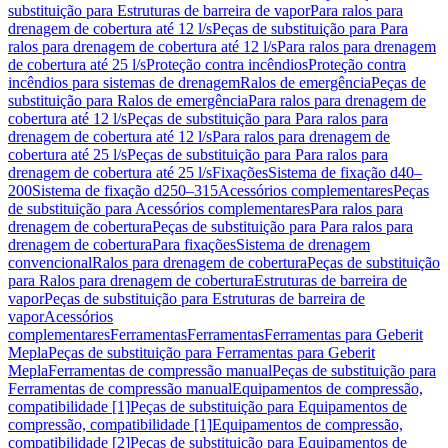
substituição para Estruturas de barreira de vapor
Para ralos para
drenagem de cobertura até 12 l/s
Peças de substituição para Para
ralos para drenagem de cobertura até 12 l/s
Para ralos para drenagem
de cobertura até 25 l/s
Proteção contra incêndios
Proteção contra
incêndios para sistemas de drenagem
Ralos de emergência
Peças de
substituição para Ralos de emergência
Para ralos para drenagem de
cobertura até 12 l/s
Peças de substituição para Para ralos para
drenagem de cobertura até 12 l/s
Para ralos para drenagem de
cobertura até 25 l/s
Peças de substituição para Para ralos para
drenagem de cobertura até 25 l/s
Fixações
Sistema de fixação d40–
200
Sistema de fixação d250–315
Acessórios complementares
Peças
de substituição para Acessórios complementares
Para ralos para
drenagem de cobertura
Peças de substituição para Para ralos para
drenagem de cobertura
Para fixações
Sistema de drenagem
convencional
Ralos para drenagem de cobertura
Peças de substituição
para Ralos para drenagem de cobertura
Estruturas de barreira de
vapor
Peças de substituição para Estruturas de barreira de
vapor
Acessórios
complementares
Ferramentas
Ferramentas
Ferramentas para Geberit
Mepla
Peças de substituição para Ferramentas para Geberit
Mepla
Ferramentas de compressão manual
Peças de substituição para
Ferramentas de compressão manual
Equipamentos de compressão,
compatibilidade [1]
Peças de substituição para Equipamentos de
compressão, compatibilidade [1]
Equipamentos de compressão,
compatibilidade [2]
Peças de substituição para Equipamentos de