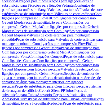
acessórios
Fixações para tubos
Fixações para ligações
Peças de
substituição para Fixações para ligações
Vedantes
Conjuntos de
parafuso para uniões de flange
Válvulas para tubos
Válvulas de corte
esféricas
Peças de substituição para Válvulas de corte esféricas
Com
ligações por compressão FlowFit
Com ligações por compressão
Geberit Mepla
Peças de substituição para Com ligações por
compressão Geberit Mepla
Com ligações por compressão Geberit
Mapress
Peças de substituição para Com ligações por compressão
Geberit Mapress
Válvulas de corte esféricas para montagem
embutido
Peças de substituição para Válvulas de corte esféricas para
montagem embutido
Com ligações por compressão FlowFit
Com
ligações por compressão Geberit Mepla
Peças de substituição para
Com ligações por compressão Geberit Mepla
Com ligações por
compressão Volex
Com ligações Compact
Peças de substituição para
Com ligações Compact
Com ligações por compressão Geberit
Mapress
Peças de substituição para Com ligações por compressão
Geberit Mapress
Com ligações roscadas
Válvulas de retenção
Com
ligações por compressão Geberit Mapress
Secções de contador de
água para montagem interior
Peças de substituição para Secções de
contador de água para montagem interior
Com ligações
roscadas
Peças de substituição para Com ligações roscadas
Sistemas
de drenagem de edifícios
Geberit Silent-PP
Tubos
Peças de
substituição para Tubos
Acessórios
Peças de substituição para
Acessórios
Curvas
Peças de substituição para Curvas
Forquilhas
Peças
de substituição para Forquilhas
Reduções
Peças de substituição para