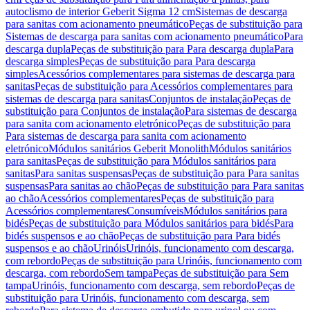
autoclismo de interior Geberit Sigma 12 cm
Sistemas de descarga
para sanitas com acionamento pneumático
Peças de substituição para
Sistemas de descarga para sanitas com acionamento pneumático
Para
descarga dupla
Peças de substituição para Para descarga dupla
Para
descarga simples
Peças de substituição para Para descarga
simples
Acessórios complementares para sistemas de descarga para
sanitas
Peças de substituição para Acessórios complementares para
sistemas de descarga para sanitas
Conjuntos de instalação
Peças de
substituição para Conjuntos de instalação
Para sistemas de descarga
para sanita com acionamento eletrónico
Peças de substituição para
Para sistemas de descarga para sanita com acionamento
eletrónico
Módulos sanitários Geberit Monolith
Módulos sanitários
para sanitas
Peças de substituição para Módulos sanitários para
sanitas
Para sanitas suspensas
Peças de substituição para Para sanitas
suspensas
Para sanitas ao chão
Peças de substituição para Para sanitas
ao chão
Acessórios complementares
Peças de substituição para
Acessórios complementares
Consumíveis
Módulos sanitários para
bidés
Peças de substituição para Módulos sanitários para bidés
Para
bidés suspensos e ao chão
Peças de substituição para Para bidés
suspensos e ao chão
Urinóis
Urinóis, funcionamento com descarga,
com rebordo
Peças de substituição para Urinóis, funcionamento com
descarga, com rebordo
Sem tampa
Peças de substituição para Sem
tampa
Urinóis, funcionamento com descarga, sem rebordo
Peças de
substituição para Urinóis, funcionamento com descarga, sem