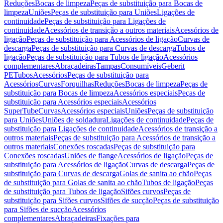
Reduções
Bocas de limpeza
Peças de substituição para Bocas de
limpeza
Uniões
Peças de substituição para Uniões
Ligações de
continuidade
Peças de substituição para Ligações de
continuidade
Acessórios de transição a outros materiais
Acessórios de
ligação
Peças de substituição para Acessórios de ligação
Curvas de
descarga
Peças de substituição para Curvas de descarga
Tubos de
ligação
Peças de substituição para Tubos de ligação
Acessórios
complementares
Abraçadeiras
Tampas
Consumíveis
Geberit
PE
Tubos
Acessórios
Peças de substituição para
Acessórios
Curvas
Forquilhas
Reduções
Bocas de limpeza
Peças de
substituição para Bocas de limpeza
Acessórios especiais
Peças de
substituição para Acessórios especiais
Acessórios
SuperTube
Curvas
Acessórios especiais
Uniões
Peças de substituição
para Uniões
Uniões de soldadura
Ligações de continuidade
Peças de
substituição para Ligações de continuidade
Acessórios de transição a
outros materiais
Peças de substituição para Acessórios de transição a
outros materiais
Conexões roscadas
Peças de substituição para
Conexões roscadas
Uniões de flange
Acessórios de ligação
Peças de
substituição para Acessórios de ligação
Curvas de descarga
Peças de
substituição para Curvas de descarga
Golas de sanita ao chão
Peças
de substituição para Golas de sanita ao chão
Tubos de ligação
Peças
de substituição para Tubos de ligação
Sifões curvos
Peças de
substituição para Sifões curvos
Sifões de sucção
Peças de substituição
para Sifões de sucção
Acessórios
complementares
Abraçadeiras
Fixações para