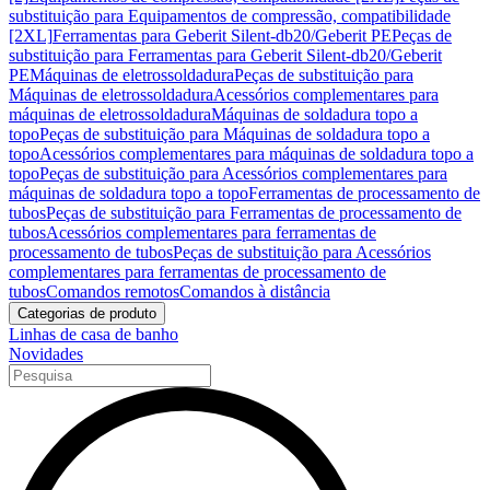
substituição para Equipamentos de compressão, compatibilidade
[2XL]
Ferramentas para Geberit Silent-db20/Geberit PE
Peças de
substituição para Ferramentas para Geberit Silent-db20/Geberit
PE
Máquinas de eletrossoldadura
Peças de substituição para
Máquinas de eletrossoldadura
Acessórios complementares para
máquinas de eletrossoldadura
Máquinas de soldadura topo a
topo
Peças de substituição para Máquinas de soldadura topo a
topo
Acessórios complementares para máquinas de soldadura topo a
topo
Peças de substituição para Acessórios complementares para
máquinas de soldadura topo a topo
Ferramentas de processamento de
tubos
Peças de substituição para Ferramentas de processamento de
tubos
Acessórios complementares para ferramentas de
processamento de tubos
Peças de substituição para Acessórios
complementares para ferramentas de processamento de
tubos
Comandos remotos
Comandos à distância
Categorias de produto
Linhas de casa de banho
Novidades