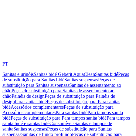
PT
Sanitas e urinóis
Sanitas bidé Geberit AquaClean
Sanitas bidé
Peças
de substituição para Sanitas bidé
Sanitas suspensas
Peças de
substituição para Sanitas suspensas
Sanitas de assentamento ao
chão
Peças de substituição para Sanitas de assentamento ao
chão
Painéis de design
Peças de substituição para Painéis de
design
Para sanitas bidé
Peças de substituição para Para sanitas
bidé
Acessórios complementares
Peças de substituição para
Acessórios complementares
Para sanitas bidé
Para tampos sanita
bidé
Peças de substituição para Para tampos sanita bidé
Para tampos
sanita bidé e sanitas bidé
Consumíveis
Sanitas e tampos de
sanita
Sanitas suspensas
Peças de substituição para Sanitas
suspensas
Sanitas de fundo profundo
Peças de substituição para