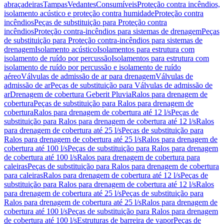
abraçadeiras
Tampas
Vedantes
Consumíveis
Proteção contra incêndios,
isolamento acústico e proteção contra humidade
Proteção contra
incêndios
Peças de substituição para Proteção contra
incêndios
Proteção contra-incêndios para sistemas de drenagem
Peças
de substituição para Proteção contra-incêndios para sistemas de
drenagem
Isolamento acústico
Isolamentos para estrutura com
isolamento de ruído por percussão
Isolamentos para estrutura com
isolamento de ruído por percussão e isolamento de ruído
aéreo
Válvulas de admissão de ar para drenagem
Válvulas de
admissão de ar
Peças de substituição para Válvulas de admissão de
ar
Drenagem de cobertura Geberit Pluvia
Ralos para drenagem de
cobertura
Peças de substituição para Ralos para drenagem de
cobertura
Ralos para drenagem de cobertura até 12 l/s
Peças de
substituição para Ralos para drenagem de cobertura até 12 l/s
Ralos
para drenagem de cobertura até 25 l/s
Peças de substituição para
Ralos para drenagem de cobertura até 25 l/s
Ralos para drenagem de
cobertura até 100 l/s
Peças de substituição para Ralos para drenagem
de cobertura até 100 l/s
Ralos para drenagem de cobertura para
caleiras
Peças de substituição para Ralos para drenagem de cobertura
para caleiras
Ralos para drenagem de cobertura até 12 l/s
Peças de
substituição para Ralos para drenagem de cobertura até 12 l/s
Ralos
para drenagem de cobertura até 25 l/s
Peças de substituição para
Ralos para drenagem de cobertura até 25 l/s
Ralos para drenagem de
cobertura até 100 l/s
Peças de substituição para Ralos para drenagem
de cobertura até 100 l/s
Estruturas de barreira de vapor
Peças de