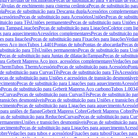
arga
Válvulas de enchimento
Peças de substituição para Válvulas de en
álvulas de enchimento para cisterna cerâmica
Peças de substituição par
pla
Peças de substituição para Descarga dupla
Acessórios complementar
cessórios
Peças de substituição para Acessórios
Uniões
Peças de substit
ituição para Tês
Uniões permanentes
Peças de substituição para Uniões
para Tampas
Ligações
Peças de substituição para Ligações
Coletor com li
es para aquecimento
Acessórios complementares
Peças de substituição p
es para ligações
Peças de substituição para Fixações para ligações
Vedan
press Aço inox
Tubos 1.4401
Pontas de tubo
Pontas de abocardar
Peças de
ubstituição para Tês
Uniões permanentes
Peças de substituição para Un
Peças de substituição para Juntas de dilatação
Tampas
Peças de substitu
para Geberit Mapress Aço inox, acessórios complementares
Vedações par
 Therm
Tubos Therm
Acessório
Peças de substituição para Acessório
Pont
de substituição para Curvas
Tês
Peças de substituição para Tês
Acessório
eças de substituição para Uniões e acessórios de transição desmontávei
ecimento
Peças de substituição para Ligações para aquecimento
Acessór
o
Peças de substituição para Geberit Mapress Aço carbono
Tubos 1.0034
es
Curvas
Peças de substituição para Curvas
Tês
Peças de substituição pa
transições desmontáveis
Peças de substituição para Uniões e transições 
ecimento
Peças de substituição para Ligações para aquecimento
Acessór
para uniões de flange
Geberit Mapress Cobre
Geberit Mapress Cobre
Pe
as de substituição para Reduções
Curvas
Peças de substituição para Cur
permanentes
Uniões e transições desmontáveis
Peças de substituição par
quecimento
Peças de substituição para Ligações para aquecimento
Acessó
obre
Vedações para tubos e acessórios
Fixações para tubos
Fixações para