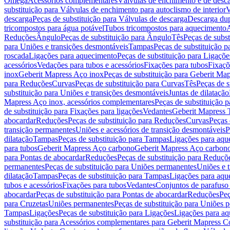
Omega
Acessórios complementares
Válvulas de enchimento e de desc
substituição para Válvulas de enchimento para autoclismo de interior
V
descarga
Peças de substituição para Válvulas de descarga
Descarga du
tricompostos para água potável
Tubos tricompostos para aquecimento
A
Reduções
Ângulo
Peças de substituição para Ângulo
Tês
Peças de subst
para Uniões e transições desmontáveis
Tampas
Peças de substituição 
roscada
Ligações para aquecimento
Peças de substituição para Ligaçõ
acessórios
Vedações para tubos e acessórios
Fixações para tubos
Fixaçõ
inox
Geberit Mapress Aço inox
Peças de substituição para Geberit Ma
para Reduções
Curvas
Peças de substituição para Curvas
Tês
Peças de s
substituição para Uniões e transições desmontáveis
Juntas de dilatação
Mapress Aço inox, acessórios complementares
Peças de substituição 
de substituição para Fixações para ligações
Vedantes
Geberit Mapress
abocardar
Reduções
Peças de substituição para Reduções
Curvas
Peças 
transição permanentes
Uniões e acessórios de transição desmontáveis
P
dilatação
Tampas
Peças de substituição para Tampas
Ligações para aqu
para tubos
Geberit Mapress Aço carbono
Geberit Mapress Aço carbon
para Pontas de abocardar
Reduções
Peças de substituição para Reduçõ
permanentes
Peças de substituição para Uniões permanentes
Uniões e 
dilatação
Tampas
Peças de substituição para Tampas
Ligações para aqu
tubos e acessórios
Fixações para tubos
Vedantes
Conjuntos de parafuso 
abocardar
Peças de substituição para Pontas de abocardar
Reduções
Peç
para Cruzetas
Uniões permanentes
Peças de substituição para Uniões 
Tampas
Ligações
Peças de substituição para Ligações
Ligações para a
substituição para Acessórios complementares para Geberit Mapress C