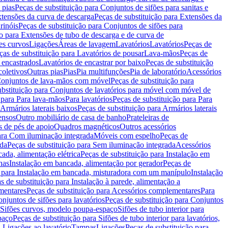
 pias
Peças de substituição para Conjuntos de sifões para sanitas e
tensões da curva de descarga
Peças de substituição para Extensões da
rinóis
Peças de substituição para Conjuntos de sifões para
ão para Extensões de tubo de descarga e de curva de
ões curvos
Ligações
Áreas de lavagem
Lavatórios
Lavatórios
Peças de
ças de substituição para Lavatórios de pousar
Lava-mãos
Peças de
 encastrados
Lavatórios de encastrar por baixo
Peças de substituição
coletivos
Outras pias
Pias
Pia multifunções
Pia de laboratório
Acessórios
onjuntos de lava-mãos com móvel
Peças de substituição para
ubstituição para Conjuntos de lavatórios para móvel com móvel de
 para Para lava-mãos
Para lavatórios
Peças de substituição para Para
Armários laterais baixos
Peças de substituição para Armários laterais
ensos
Outro mobiliário de casa de banho
Prateleiras de
 de pés de apoio
Quadros magnéticos
Outros acessórios
para Com iluminação integrada
Móveis com espelho
Peças de
ada
Peças de substituição para Sem iluminação integrada
Acessórios
ada, alimentação elétrica
Peças de substituição para Instalação em
has
Instalação em bancada, alimentação por gerador
Peças de
o para Instalação em bancada, misturadora com um manípulo
Instalação
s de substituição para Instalação à parede, alimentação a
mentares
Peças de substituição para Acessórios complementares
Para
njuntos de sifões para lavatórios
Peças de substituição para Conjuntos
a Sifões curvos, modelo poupa-espaço
Sifões de tubo interior para
paço
Peças de substituição para Sifões de tubo interior para lavatórios,
a Ligações ao lavatório
Tampas
Ligações
Peças de substituição para