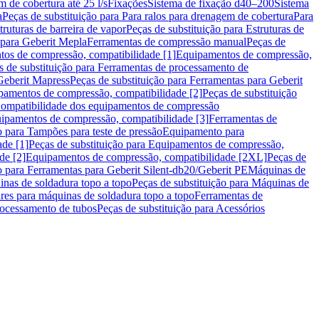
m de cobertura até 25 l/s
Fixações
Sistema de fixação d40–200
Sistema
a
Peças de substituição para Para ralos para drenagem de cobertura
Para
truturas de barreira de vapor
Peças de substituição para Estruturas de
 para Geberit Mepla
Ferramentas de compressão manual
Peças de
tos de compressão, compatibilidade [1]
Equipamentos de compressão,
s de substituição para Ferramentas de processamento de
Geberit Mapress
Peças de substituição para Ferramentas para Geberit
pamentos de compressão, compatibilidade [2]
Peças de substituição
 Compatibilidade dos equipamentos de compressão
uipamentos de compressão, compatibilidade [3]
Ferramentas de
o para Tampões para teste de pressão
Equipamento para
de [1]
Peças de substituição para Equipamentos de compressão,
de [2]
Equipamentos de compressão, compatibilidade [2XL]
Peças de
o para Ferramentas para Geberit Silent-db20/Geberit PE
Máquinas de
nas de soldadura topo a topo
Peças de substituição para Máquinas de
res para máquinas de soldadura topo a topo
Ferramentas de
rocessamento de tubos
Peças de substituição para Acessórios