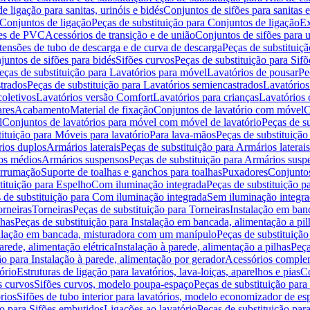
de ligação para sanitas, urinóis e bidés
Conjuntos de sifões para sanitas e
Conjuntos de ligação
Peças de substituição para Conjuntos de ligação
Ex
ões de PVC
Acessórios de transição e de união
Conjuntos de sifões para u
tensões de tubo de descarga e de curva de descarga
Peças de substituiç
juntos de sifões para bidés
Sifões curvos
Peças de substituição para Sif
eças de substituição para Lavatórios para móvel
Lavatórios de pousar
Pe
trados
Peças de substituição para Lavatórios semiencastrados
Lavatórios
coletivos
Lavatórios versão Comfort
Lavatórios para crianças
Lavatórios 
res
Acabamento
Material de fixação
Conjuntos de lavatório com móvel
C
l
Conjuntos de lavatórios para móvel com móvel de lavatório
Peças de s
ituição para Móveis para lavatório
Para lava-mãos
Peças de substituição
rios duplos
Armários laterais
Peças de substituição para Armários laterais
os médios
Armários suspensos
Peças de substituição para Armários susp
arrumação
Suporte de toalhas e ganchos para toalhas
Puxadores
Conjuntos
tituição para Espelho
Com iluminação integrada
Peças de substituição 
 de substituição para Com iluminação integrada
Sem iluminação integr
orneiras
Torneiras
Peças de substituição para Torneiras
Instalação em banc
lhas
Peças de substituição para Instalação em bancada, alimentação a pil
alação em bancada, misturadora com um manípulo
Peças de substituiçã
arede, alimentação elétrica
Instalação à parede, alimentação a pilhas
Peça
ão para Instalação à parede, alimentação por gerador
Acessórios comple
ório
Estruturas de ligação para lavatórios, lava-loiças, aparelhos e pias
Co
s curvos
Sifões curvos, modelo poupa-espaço
Peças de substituição par
rios
Sifões de tubo interior para lavatórios, modelo economizador de es
ão para Sifões embutidos
Ligações ao lavatório
Peças de substituição par