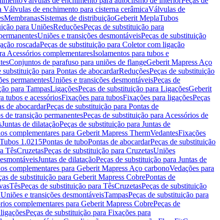
chimento
Válvulas de enchimento para autoclismo de interior
Peças de
a Válvulas de enchimento para cisterna cerâmica
Válvulas de
es
Membranas
Sistemas de distribuição
Geberit Mepla
Tubos
uição para Uniões
Reduções
Peças de substituição para
 permanentes
Uniões e transições desmontáveis
Peças de substituição
gação roscada
Peças de substituição para Coletor com ligação
ara Acessórios complementares
Isolamentos para tubos e
tes
Conjuntos de parafuso para uniões de flange
Geberit Mapress Aço
 substituição para Pontas de abocardar
Reduções
Peças de substituição
iões permanentes
Uniões e transições desmontáveis
Peças de
ição para Tampas
Ligações
Peças de substituição para Ligações
Geberit
a tubos e acessórios
Fixações para tubos
Fixações para ligações
Peças
as de abocardar
Peças de substituição para Pontas de
s de transição permanentes
Peças de substituição para Acessórios de
s
Juntas de dilatação
Peças de substituição para Juntas de
ios complementares para Geberit Mapress Therm
Vedantes
Fixações
Tubos 1.0215
Pontas de tubo
Pontas de abocardar
Peças de substituição
ra Tês
Cruzetas
Peças de substituição para Cruzetas
Uniões
desmontáveis
Juntas de dilatação
Peças de substituição para Juntas de
ios complementares para Geberit Mapress Aço carbono
Vedações para
ças de substituição para Geberit Mapress Cobre
Pontas de
vas
Tês
Peças de substituição para Tês
Cruzetas
Peças de substituição
a Uniões e transições desmontáveis
Tampas
Peças de substituição para
rios complementares para Geberit Mapress Cobre
Peças de
 ligações
Peças de substituição para Fixações para