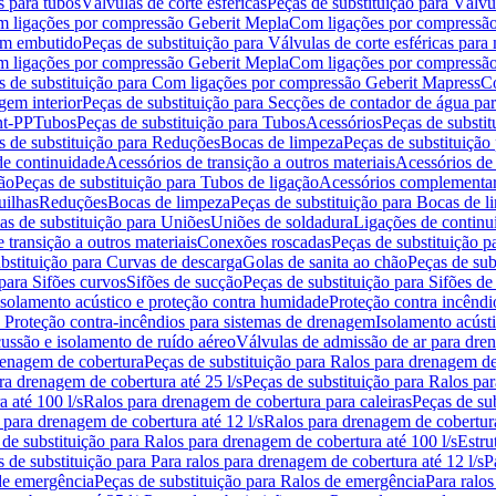
s para tubos
Válvulas de corte esféricas
Peças de substituição para Válvul
om ligações por compressão Geberit Mepla
Com ligações por compressão
gem embutido
Peças de substituição para Válvulas de corte esféricas pa
om ligações por compressão Geberit Mepla
Com ligações por compressã
s de substituição para Com ligações por compressão Geberit Mapress
Co
gem interior
Peças de substituição para Secções de contador de água pa
nt-PP
Tubos
Peças de substituição para Tubos
Acessórios
Peças de substit
s de substituição para Reduções
Bocas de limpeza
Peças de substituição
de continuidade
Acessórios de transição a outros materiais
Acessórios de
ão
Peças de substituição para Tubos de ligação
Acessórios complementa
uilhas
Reduções
Bocas de limpeza
Peças de substituição para Bocas de 
as de substituição para Uniões
Uniões de soldadura
Ligações de continu
 transição a outros materiais
Conexões roscadas
Peças de substituição 
bstituição para Curvas de descarga
Golas de sanita ao chão
Peças de sub
 para Sifões curvos
Sifões de sucção
Peças de substituição para Sifões de
 isolamento acústico e proteção contra humidade
Proteção contra incêndi
a Proteção contra-incêndios para sistemas de drenagem
Isolamento acúst
cussão e isolamento de ruído aéreo
Válvulas de admissão de ar para dr
renagem de cobertura
Peças de substituição para Ralos para drenagem d
ra drenagem de cobertura até 25 l/s
Peças de substituição para Ralos par
 até 100 l/s
Ralos para drenagem de cobertura para caleiras
Peças de su
 para drenagem de cobertura até 12 l/s
Ralos para drenagem de cobertura
 de substituição para Ralos para drenagem de cobertura até 100 l/s
Estru
 de substituição para Para ralos para drenagem de cobertura até 12 l/s
P
de emergência
Peças de substituição para Ralos de emergência
Para ralos