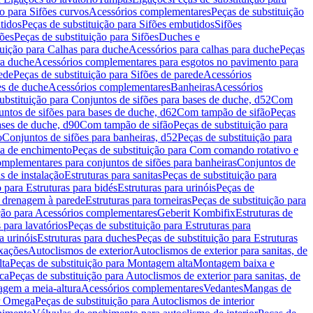
ão para Sifões curvos
Acessórios complementares
Peças de substituição
tidos
Peças de substituição para Sifões embutidos
Sifões
fões
Peças de substituição para Sifões
Duches e
tuição para Calhas para duche
Acessórios para calhas para duche
Peças
ra duche
Acessórios complementares para esgotos no pavimento para
ede
Peças de substituição para Sifões de parede
Acessórios
es de duche
Acessórios complementares
Banheiras
Acessórios
ubstituição para Conjuntos de sifões para bases de duche, d52
Com
untos de sifões para bases de duche, d62
Com tampão de sifão
Peças
ases de duche, d90
Com tampão de sifão
Peças de substituição para
o
Conjuntos de sifões para banheiras, d52
Peças de substituição para
a de enchimento
Peças de substituição para Com comando rotativo e
mplementares para conjuntos de sifões para banheiras
Conjuntos de
s de instalação
Estruturas para sanitas
Peças de substituição para
 para Estruturas para bidés
Estruturas para urinóis
Peças de
m drenagem à parede
Estruturas para torneiras
Peças de substituição para
ição para Acessórios complementares
Geberit Kombifix
Estruturas de
 para lavatórios
Peças de substituição para Estruturas para
a urinóis
Estruturas para duches
Peças de substituição para Estruturas
ixações
Autoclismos de exterior
Autoclismos de exterior para sanitas, de
ta
Peças de substituição para Montagem alta
Montagem baixa e
ica
Peças de substituição para Autoclismos de exterior para sanitas, de
gem a meia-altura
Acessórios complementares
Vedantes
Mangas de
or Omega
Peças de substituição para Autoclismos de interior