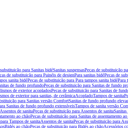
substituição para Sanitas bidé
Sanitas suspensas
Peças de substituição p
ças de substituição para Painéis de design
Para sanitas bidé
Peças de subs
pos sanita bidé
Peças de substituição para Para tampos sanita bidé
Para 
nitas de fundo profundo
Peças de substituição para Sanitas de fundo p
lismos de exterior acoplados
Peças de substituição para Sanitas de fund
smos de exterior para sanitas, de cerâmica
Acoplado
Tampos de sanita
Pe
bstituição para Sanitas versão Comfort
Sanitas de fundo profundo eleva
para Sanitas de fundo profundo extensíveis
Tampos de sanita versão Com
Assentos de sanita
Peças de substituição para Assentos de sanita
Sanitas 
entamento ao chão
Peças de substituição para Sanitas de assentamento ao
 para Tampos de sanita
Assentos de sanita
Peças de substituição para Ass
sos
Bidés ao chão
Peças de substituição para Bidés ao chão
Acessórios c