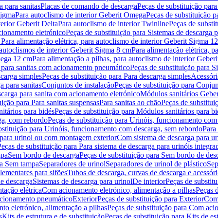
 para sanitas
Placas de comando de descarga
Peças de substituição par
Sigma
Para autoclismo de interior Geberit Omega
Peças de substituição p
terior Geberit Delta
Para autoclismo de interior Twinline
Peças de substit
cionamento eletrónico
Peças de substituição para Sistemas de descarga 
 Para alimentação elétrica, para autoclismo de interior Geberit Sigma 1
 autoclismos de interior Geberit Sigma 8 cm
Para alimentação elétrica, 
Omega 12 cm
Para alimentação a pilhas, para autoclismo de interior Gebe
 para sanitas com acionamento pneumático
Peças de substituição para 
scarga simples
Peças de substituição para Para descarga simples
Acessóri
a para sanitas
Conjuntos de instalação
Peças de substituição para Conjun
escarga para sanita com acionamento eletrónico
Módulos sanitários Geber
uição para Para sanitas suspensas
Para sanitas ao chão
Peças de substitui
itários para bidés
Peças de substituição para Módulos sanitários para bi
ga, com rebordo
Peças de substituição para Urinóis, funcionamento com
bstituição para Urinóis, funcionamento com descarga, sem rebordo
Para
 para urinol ou com montagem exterior
Com sistema de descarga para ur
Peças de substituição para Para sistema de descarga para urinóis integra
mpa
Sem bordo de descarga
Peças de substituição para Sem bordo de des
ara Sem tampa
Separadores de urinol
Separadores de urinol de plástico
Sep
lementares para sifões
Tubos de descarga, curvas de descarga e acessóri
de descarga
Sistemas de descarga para urinol
De interior
Peças de substitu
tação elétrica
Com acionamento eletrónico, alimentação a pilhas
Peças d
acionamento pneumático
Exterior
Peças de substituição para Exterior
Com 
o eletrónico, alimentação a pilhas
Peças de substituição para Com acio
s
Kits de estrutura e de substituição
Peças de substituição para Kits de est