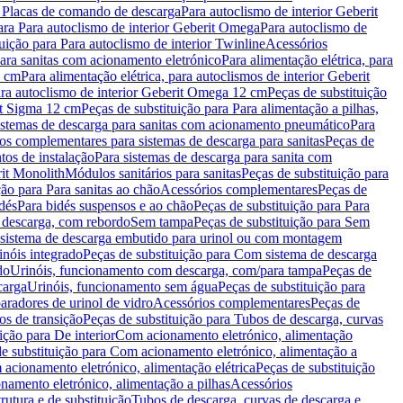
a Placas de comando de descarga
Para autoclismo de interior Geberit
ara Para autoclismo de interior Geberit Omega
Para autoclismo de
uição para Para autoclismo de interior Twinline
Acessórios
para sanitas com acionamento eletrónico
Para alimentação elétrica, para
2 cm
Para alimentação elétrica, para autoclismos de interior Geberit
para autoclismo de interior Geberit Omega 12 cm
Peças de substituição
rit Sigma 12 cm
Peças de substituição para Para alimentação a pilhas,
Sistemas de descarga para sanitas com acionamento pneumático
Para
os complementares para sistemas de descarga para sanitas
Peças de
tos de instalação
Para sistemas de descarga para sanita com
it Monolith
Módulos sanitários para sanitas
Peças de substituição para
ção para Para sanitas ao chão
Acessórios complementares
Peças de
dés
Para bidés suspensos e ao chão
Peças de substituição para Para
 descarga, com rebordo
Sem tampa
Peças de substituição para Sem
 sistema de descarga embutido para urinol ou com montagem
inóis integrado
Peças de substituição para Com sistema de descarga
do
Urinóis, funcionamento com descarga, com/para tampa
Peças de
carga
Urinóis, funcionamento sem água
Peças de substituição para
aradores de urinol de vidro
Acessórios complementares
Peças de
os de transição
Peças de substituição para Tubos de descarga, curvas
ição para De interior
Com acionamento eletrónico, alimentação
e substituição para Com acionamento eletrónico, alimentação a
acionamento eletrónico, alimentação elétrica
Peças de substituição
namento eletrónico, alimentação a pilhas
Acessórios
rutura e de substituição
Tubos de descarga, curvas de descarga e