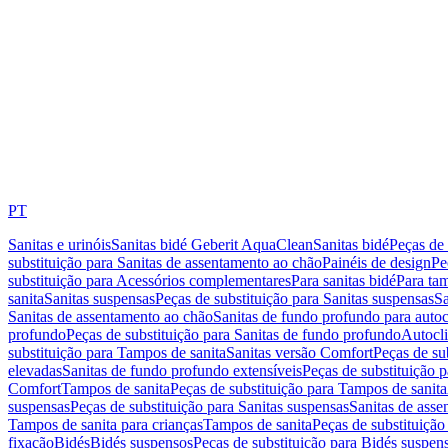
PT
Sanitas e urinóis
Sanitas bidé Geberit AquaClean
Sanitas bidé
Peças de 
substituição para Sanitas de assentamento ao chão
Painéis de design
Pe
substituição para Acessórios complementares
Para sanitas bidé
Para tam
sanita
Sanitas suspensas
Peças de substituição para Sanitas suspensas
Sa
Sanitas de assentamento ao chão
Sanitas de fundo profundo para autoc
profundo
Peças de substituição para Sanitas de fundo profundo
Autocli
substituição para Tampos de sanita
Sanitas versão Comfort
Peças de su
elevadas
Sanitas de fundo profundo extensíveis
Peças de substituição 
Comfort
Tampos de sanita
Peças de substituição para Tampos de sanita
suspensas
Peças de substituição para Sanitas suspensas
Sanitas de ass
Tampos de sanita para crianças
Tampos de sanita
Peças de substituição
fixação
Bidés
Bidés suspensos
Peças de substituição para Bidés suspen