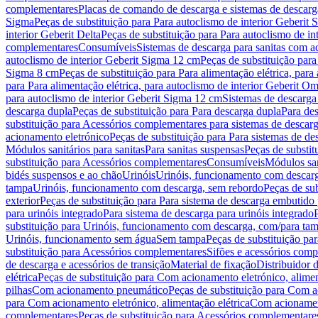
complementares
Placas de comando de descarga e sistemas de descarga
Sigma
Peças de substituição para Para autoclismo de interior Geberit 
interior Geberit Delta
Peças de substituição para Para autoclismo de in
complementares
Consumíveis
Sistemas de descarga para sanitas com a
autoclismo de interior Geberit Sigma 12 cm
Peças de substituição para
Sigma 8 cm
Peças de substituição para Para alimentação elétrica, para
para Para alimentação elétrica, para autoclismo de interior Geberit 
para autoclismo de interior Geberit Sigma 12 cm
Sistemas de descarga
descarga dupla
Peças de substituição para Para descarga dupla
Para de
substituição para Acessórios complementares para sistemas de descarg
acionamento eletrónico
Peças de substituição para Para sistemas de d
Módulos sanitários para sanitas
Para sanitas suspensas
Peças de substit
substituição para Acessórios complementares
Consumíveis
Módulos san
bidés suspensos e ao chão
Urinóis
Urinóis, funcionamento com descar
tampa
Urinóis, funcionamento com descarga, sem rebordo
Peças de su
exterior
Peças de substituição para Para sistema de descarga embutido
para urinóis integrado
Para sistema de descarga para urinóis integrado
substituição para Urinóis, funcionamento com descarga, com/para ta
Urinóis, funcionamento sem água
Sem tampa
Peças de substituição p
substituição para Acessórios complementares
Sifões e acessórios comp
de descarga e acessórios de transição
Material de fixação
Distribuidor 
elétrica
Peças de substituição para Com acionamento eletrónico, alimen
pilhas
Com acionamento pneumático
Peças de substituição para Com 
para Com acionamento eletrónico, alimentação elétrica
Com acionament
complementares
Peças de substituição para Acessórios complementare