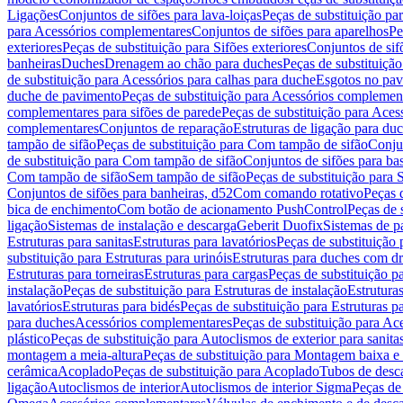
Ligações
Conjuntos de sifões para lava-loiças
Peças de substituição par
para Acessórios complementares
Conjuntos de sifões para aparelhos
Pe
exteriores
Peças de substituição para Sifões exteriores
Conjuntos de sif
banheiras
Duches
Drenagem ao chão para duches
Peças de substituiçã
de substituição para Acessórios para calhas para duche
Esgotos no pav
duche de pavimento
Peças de substituição para Acessórios complemen
complementares para sifões de parede
Peças de substituição para Aces
complementares
Conjuntos de reparação
Estruturas de ligação para du
tampão de sifão
Peças de substituição para Com tampão de sifão
Conjun
de substituição para Com tampão de sifão
Conjuntos de sifões para ba
Com tampão de sifão
Sem tampão de sifão
Peças de substituição para
Conjuntos de sifões para banheiras, d52
Com comando rotativo
Peças 
bica de enchimento
Com botão de acionamento PushControl
Peças de 
ligação
Sistemas de instalação e descarga
Geberit Duofix
Sistemas de p
Estruturas para sanitas
Estruturas para lavatórios
Peças de substituição 
substituição para Estruturas para urinóis
Estruturas para duches com d
Estruturas para torneiras
Estruturas para cargas
Peças de substituição pa
instalação
Peças de substituição para Estruturas de instalação
Estruturas
lavatórios
Estruturas para bidés
Peças de substituição para Estruturas p
para duches
Acessórios complementares
Peças de substituição para A
plástico
Peças de substituição para Autoclismos de exterior para sanitas
montagem a meia-altura
Peças de substituição para Montagem baixa e
cerâmica
Acoplado
Peças de substituição para Acoplado
Tubos de desca
ligação
Autoclismos de interior
Autoclismos de interior Sigma
Peças de