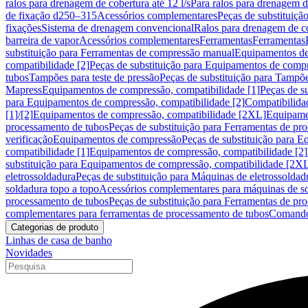
ralos para drenagem de cobertura até 12 l/s
Para ralos para drenagem de
de fixação d250–315
Acessórios complementares
Peças de substituiçã
fixações
Sistema de drenagem convencional
Ralos para drenagem de c
barreira de vapor
Acessórios complementares
Ferramentas
Ferramentas
substituição para Ferramentas de compressão manual
Equipamentos de
compatibilidade [2]
Peças de substituição para Equipamentos de compr
tubos
Tampões para teste de pressão
Peças de substituição para Tampõe
Mapress
Equipamentos de compressão, compatibilidade [1]
Peças de s
para Equipamentos de compressão, compatibilidade [2]
Compatibilida
[1]/[2]
Equipamentos de compressão, compatibilidade [2XL]
Equipamen
processamento de tubos
Peças de substituição para Ferramentas de pr
verificação
Equipamentos de compressão
Peças de substituição para 
compatibilidade [1]
Equipamentos de compressão, compatibilidade [2]
substituição para Equipamentos de compressão, compatibilidade [2X
eletrossoldadura
Peças de substituição para Máquinas de eletrossoldad
soldadura topo a topo
Acessórios complementares para máquinas de so
processamento de tubos
Peças de substituição para Ferramentas de pr
complementares para ferramentas de processamento de tubos
Comando
Categorias de produto
Linhas de casa de banho
Novidades