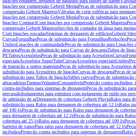
ligações
Vedantes
Conjuntos de parafuso para uniões de flange
Válvula
ligações por compressão Geberit Mepla
Peças de substituição para C
compressão Geberit Mapress
Válvulas de corte esféricas para monta
ligações por compressão Geberit Mepla
Peças de substituição para C
ligações Compact
Com ligações por compressão Geberit Mapress
Peça
compressão Geberit Mapress
Secções de contador de água para monta
Com ligações roscadas
Sistemas de drenagem de edifícios
Geberit Sile
Curvas
Forquilhas
Peças de substituição para Forquilhas
Reduções
Peça
Uniões
Ligações de continuidade
Peças de substituição para Ligações 
descarga
Peças de substituição para Curvas de descarga
Tubos de ligaç
PE
Tubos
Acessórios
Peças de substituição para Acessórios
Curvas
Forq
especiais
Acessórios SuperTube
Curvas
Acessórios especiais
Uniões
Peç
de transição a outros materiais
Peças de substituição para Acessórios de
substituição para Acessórios de ligação
Curvas de descarga
Peças de su
substituição para Tubos de ligação
Sifões curvos
Peças de substituição
abraçadeiras
Tampas
Vedantes
Consumíveis
Proteção contra incêndios,
contra-incêndios para sistemas de drenagem
Peças de substituição par
percussão
Isolamentos para estrutura com isolamento de ruído por per
de admissão de ar
Drenagem de cobertura Geberit Pluvia
Ralos para d
substituição para Ralos para drenagem de cobertura até 12 l/s
Ralos pa
até 100 l/s
Peças de substituição para Ralos para drenagem de cobertura
para drenagem de cobertura até 12 l/s
Peças de substituição para Ralos
cobertura até 25 l/s
Ralos para drenagem de cobertura até 100 l/s
Peças
barreira de vapor
Para ralos para drenagem de cobertura até 12 l/s
Peças
incêndios
Proteção contra incêndios para sistemas de drenagem
Ralos 