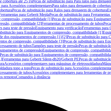
 cobertura até 25 l/s
Peças de substituição para Para ralos para drenage
o para Acessórios complementares
Para ralos para drenagem de cobertur
obertura
Peças de substituição para Ralos para drenagem de cobertura
Es
Ferramentas para Geberit Mepla
Peças de substituição para Ferramentas
 compressão, compatibilidade [1]
Peças de substituição para Equipamen
essão, compatibilidade [2]
Ferramentas de processamento de tubos
Peça
s para teste de pressão
Equipamento para verificação
Ferramentas para 
ubstituição para Equipamentos de compressão, compatibilidade [1]
Equi
de dos equipamentos de compressão [1]/[2]
Peças de substituição para
tos de compressão, compatibilidade [3]
Peças de substituição para Eq
ocessamento de tubos
Tampões para teste de pressão
Peças de substituiçã
Equipamentos de compressão
Equipamentos de compressão, compatibilida
Peças de substituição para Equipamentos de compressão, compatibilida
L]
Ferramentas para Geberit Silent-db20/Geberit PE
Peças de substituiçã
ura
Acessórios complementares para máquinas de eletrossoldadura
Máqui
ldadura topo a topo
Peças de substituição para Acessórios complementa
ocessamento de tubos
Acessórios complementares para ferramentas de p
s remotos
Comandos à distância