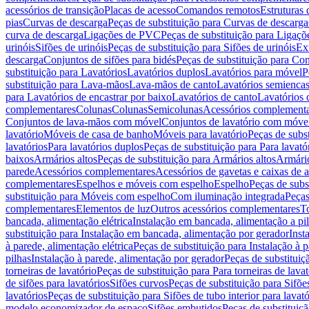
acessórios de transição
Placas de acesso
Comandos remotos
Estruturas 
pias
Curvas de descarga
Peças de substituição para Curvas de descarga
curva de descarga
Ligações de PVC
Peças de substituição para Ligaç
urinóis
Sifões de urinóis
Peças de substituição para Sifões de urinóis
Ex
descarga
Conjuntos de sifões para bidés
Peças de substituição para Con
substituição para Lavatórios
Lavatórios duplos
Lavatórios para móvel
P
substituição para Lava-mãos
Lava-mãos de canto
Lavatórios semiencas
para Lavatórios de encastrar por baixo
Lavatórios de canto
Lavatórios 
complementares
Colunas
Colunas
Semicolunas
Acessórios complementa
Conjuntos de lava-mãos com móvel
Conjuntos de lavatório com móve
lavatório
Móveis de casa de banho
Móveis para lavatório
Peças de subst
lavatórios
Para lavatórios duplos
Peças de substituição para Para lavató
baixos
Armários altos
Peças de substituição para Armários altos
Armári
parede
Acessórios complementares
Acessórios de gavetas e caixas de 
complementares
Espelhos e móveis com espelho
Espelho
Peças de subs
substituição para Móveis com espelho
Com iluminação integrada
Peças
complementares
Elementos de luz
Outros acessórios complementares
T
bancada, alimentação elétrica
Instalação em bancada, alimentação a pi
substituição para Instalação em bancada, alimentação por gerador
Inst
à parede, alimentação elétrica
Peças de substituição para Instalação à p
pilhas
Instalação à parede, alimentação por gerador
Peças de substituiç
torneiras de lavatório
Peças de substituição para Para torneiras de lavat
de sifões para lavatórios
Sifões curvos
Peças de substituição para Sifõe
lavatórios
Peças de substituição para Sifões de tubo interior para lavató
modelo economizador de espaço
Sifões embutidos
Peças de substituiç