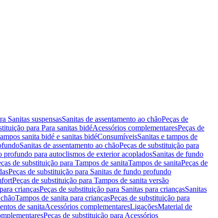
ara Sanitas suspensas
Sanitas de assentamento ao chão
Peças de
tituição para Para sanitas bidé
Acessórios complementares
Peças de
tampos sanita bidé e sanitas bidé
Consumíveis
Sanitas e tampos de
rofundo
Sanitas de assentamento ao chão
Peças de substituição para
o profundo para autoclismos de exterior acoplados
Sanitas de fundo
ças de substituição para Tampos de sanita
Tampos de sanita
Peças de
das
Peças de substituição para Sanitas de fundo profundo
fort
Peças de substituição para Tampos de sanita versão
para crianças
Peças de substituição para Sanitas para crianças
Sanitas
 chão
Tampos de sanita para crianças
Peças de substituição para
entos de sanita
Acessórios complementares
Ligações
Material de
omplementares
Peças de substituição para Acessórios