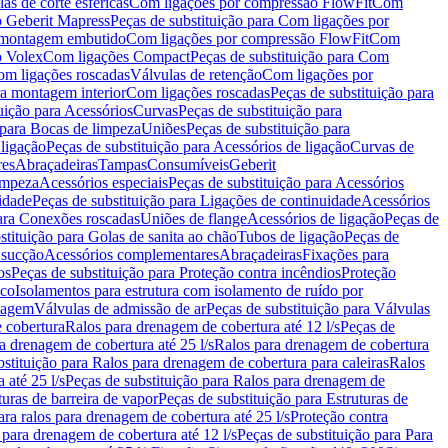
as de corte esféricas
Com ligações por compressão FlowFit
Com
 Geberit Mapress
Peças de substituição para Com ligações por
ra montagem embutido
Com ligações por compressão FlowFit
Com
o Volex
Com ligações Compact
Peças de substituição para Com
m ligações roscadas
Válvulas de retenção
Com ligações por
ra montagem interior
Com ligações roscadas
Peças de substituição para
uição para Acessórios
Curvas
Peças de substituição para
 para Bocas de limpeza
Uniões
Peças de substituição para
 ligação
Peças de substituição para Acessórios de ligação
Curvas de
res
Abraçadeiras
Tampas
Consumíveis
Geberit
limpeza
Acessórios especiais
Peças de substituição para Acessórios
idade
Peças de substituição para Ligações de continuidade
Acessórios
para Conexões roscadas
Uniões de flange
Acessórios de ligação
Peças de
stituição para Golas de sanita ao chão
Tubos de ligação
Peças de
 sucção
Acessórios complementares
Abraçadeiras
Fixações para
os
Peças de substituição para Proteção contra incêndios
Proteção
ico
Isolamentos para estrutura com isolamento de ruído por
enagem
Válvulas de admissão de ar
Peças de substituição para Válvulas
e cobertura
Ralos para drenagem de cobertura até 12 l/s
Peças de
a drenagem de cobertura até 25 l/s
Ralos para drenagem de cobertura
bstituição para Ralos para drenagem de cobertura para caleiras
Ralos
 até 25 l/s
Peças de substituição para Ralos para drenagem de
turas de barreira de vapor
Peças de substituição para Estruturas de
ara ralos para drenagem de cobertura até 25 l/s
Proteção contra
 para drenagem de cobertura até 12 l/s
Peças de substituição para Para