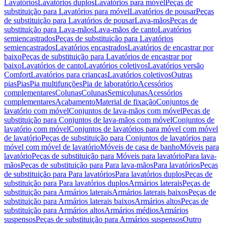
Lavatórios
Lavatórios duplos
Lavatórios para móvel
Peças de
substituição para Lavatórios para móvel
Lavatórios de pousar
Peças
de substituição para Lavatórios de pousar
Lava-mãos
Peças de
substituição para Lava-mãos
Lava-mãos de canto
Lavatórios
semiencastrados
Peças de substituição para Lavatórios
semiencastrados
Lavatórios encastrados
Lavatórios de encastrar por
baixo
Peças de substituição para Lavatórios de encastrar por
baixo
Lavatórios de canto
Lavatórios coletivos
Lavatórios versão
Comfort
Lavatórios para crianças
Lavatórios coletivos
Outras
pias
Pias
Pia multifunções
Pia de laboratório
Acessórios
complementares
Colunas
Colunas
Semicolunas
Acessórios
complementares
Acabamento
Material de fixação
Conjuntos de
lavatório com móvel
Conjuntos de lava-mãos com móvel
Peças de
substituição para Conjuntos de lava-mãos com móvel
Conjuntos de
lavatório com móvel
Conjuntos de lavatórios para móvel com móvel
de lavatório
Peças de substituição para Conjuntos de lavatórios para
móvel com móvel de lavatório
Móveis de casa de banho
Móveis para
lavatório
Peças de substituição para Móveis para lavatório
Para lava-
mãos
Peças de substituição para Para lava-mãos
Para lavatórios
Peças
de substituição para Para lavatórios
Para lavatórios duplos
Peças de
substituição para Para lavatórios duplos
Armários laterais
Peças de
substituição para Armários laterais
Armários laterais baixos
Peças de
substituição para Armários laterais baixos
Armários altos
Peças de
substituição para Armários altos
Armários médios
Armários
suspensos
Peças de substituição para Armários suspensos
Outro