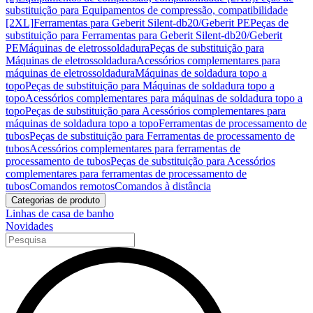
substituição para Equipamentos de compressão, compatibilidade
[2XL]
Ferramentas para Geberit Silent-db20/Geberit PE
Peças de
substituição para Ferramentas para Geberit Silent-db20/Geberit
PE
Máquinas de eletrossoldadura
Peças de substituição para
Máquinas de eletrossoldadura
Acessórios complementares para
máquinas de eletrossoldadura
Máquinas de soldadura topo a
topo
Peças de substituição para Máquinas de soldadura topo a
topo
Acessórios complementares para máquinas de soldadura topo a
topo
Peças de substituição para Acessórios complementares para
máquinas de soldadura topo a topo
Ferramentas de processamento de
tubos
Peças de substituição para Ferramentas de processamento de
tubos
Acessórios complementares para ferramentas de
processamento de tubos
Peças de substituição para Acessórios
complementares para ferramentas de processamento de
tubos
Comandos remotos
Comandos à distância
Categorias de produto
Linhas de casa de banho
Novidades