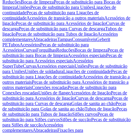
Reduções
Bocas de limpeza
Peças de substituição para Bocas de
limpeza
Uniões
Peças de substituição para Uniões
Ligações de
continuidade
Peças de substituição para Ligações de
continuidade
Acessórios de transição a outros materiais
Acessórios de
ligação
Peças de substituição para Acessórios de ligação
Curvas de
descarga
Peças de substituição para Curvas de descarga
Tubos de
ligação
Peças de substituição para Tubos de ligação
Acessórios
complementares
Abraçadeiras
Tampas
Consumíveis
Geberit
PE
Tubos
Acessórios
Peças de substituição para
Acessórios
Curvas
Forquilhas
Reduções
Bocas de limpeza
Peças de
substituição para Bocas de limpeza
Acessórios especiais
Peças de
substituição para Acessórios especiais
Acessórios
SuperTube
Curvas
Acessórios especiais
Uniões
Peças de substituição
para Uniões
Uniões de soldadura
Ligações de continuidade
Peças de
substituição para Ligações de continuidade
Acessórios de transição a
outros materiais
Peças de substituição para Acessórios de transição a
outros materiais
Conexões roscadas
Peças de substituição para
Conexões roscadas
Uniões de flange
Acessórios de ligação
Peças de
substituição para Acessórios de ligação
Curvas de descarga
Peças de
substituição para Curvas de descarga
Golas de sanita ao chão
Peças
de substituição para Golas de sanita ao chão
Tubos de ligação
Peças
de substituição para Tubos de ligação
Sifões curvos
Peças de
substituição para Sifões curvos
Sifões de sucção
Peças de substituição
para Sifões de sucção
Acessórios
complementares
Abraçadeiras
Fixações para