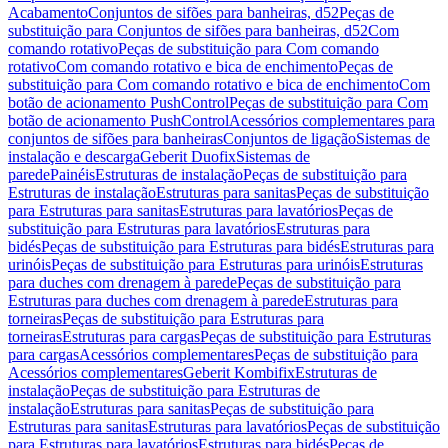
Acabamento
Conjuntos de sifões para banheiras, d52
Peças de
substituição para Conjuntos de sifões para banheiras, d52
Com
comando rotativo
Peças de substituição para Com comando
rotativo
Com comando rotativo e bica de enchimento
Peças de
substituição para Com comando rotativo e bica de enchimento
Com
botão de acionamento PushControl
Peças de substituição para Com
botão de acionamento PushControl
Acessórios complementares para
conjuntos de sifões para banheiras
Conjuntos de ligação
Sistemas de
instalação e descarga
Geberit Duofix
Sistemas de
parede
Painéis
Estruturas de instalação
Peças de substituição para
Estruturas de instalação
Estruturas para sanitas
Peças de substituição
para Estruturas para sanitas
Estruturas para lavatórios
Peças de
substituição para Estruturas para lavatórios
Estruturas para
bidés
Peças de substituição para Estruturas para bidés
Estruturas para
urinóis
Peças de substituição para Estruturas para urinóis
Estruturas
para duches com drenagem à parede
Peças de substituição para
Estruturas para duches com drenagem à parede
Estruturas para
torneiras
Peças de substituição para Estruturas para
torneiras
Estruturas para cargas
Peças de substituição para Estruturas
para cargas
Acessórios complementares
Peças de substituição para
Acessórios complementares
Geberit Kombifix
Estruturas de
instalação
Peças de substituição para Estruturas de
instalação
Estruturas para sanitas
Peças de substituição para
Estruturas para sanitas
Estruturas para lavatórios
Peças de substituição
para Estruturas para lavatórios
Estruturas para bidés
Peças de