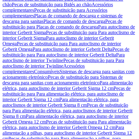
chão
Peças de substituição para Bidés ao chão
Acessórios
complementares
Peças de substituição para Acessórios
complementares
Placas de comando de descarga e sistemas de
descarga para sanitas
Placas de comando de descarga
Peças de
substituição para Placas de comando de descarga
Para autoclismo de
interior Geberit Sigma
Peças de substituição para Para autoclismo de
interior Geberit Sigma
Para autoclismo de interior Geberit
Omega
Peças de substituição para Para autoclismo de interior
Geberit Omega
Para autoclismo de interior Geberit Delta
Peças de
substituição para Para autoclismo de interior Geberit Delta
Para
autoclismo de interior Twinline
Peças de substituição para Para
autoclismo de interior Twinline
Acessórios
complementares
Consumíveis
Sistemas de descarga para sanitas com
acionamento eletrónico
Peças de substituição para Sistemas de
descarga para sanitas com acionamento eletrónico
Para alimentação
elétrica, para autoclismo de interior Geberit Sigma 12 cm
Peças de
substituição para Para alimentação elétrica, para autoclismo de
interior Geberit Sigma 12 cm
Para alimentação elétrica, para
autoclismos de interior Geberit Sigma 8 cm
Peças de substituição
para Para alimentação elétrica, para autoclismos de interior Geberit
Sigma 8 cm
Para alimentação elétrica, para autoclismo de interior
Geberit Omega 12 cm
Peças de substituição para Para alimentação
elétrica, para autoclismo de interior Geberit Omega 12 cm
Para
alimentação a pilhas, para autoclismo de interior Geberit Sigma 12
cm
Peças de substituição para Para alimentação a pilhas, para