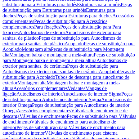
substituição para Estruturas para bidés
Estruturas para urinóis
Peças
de substituição para Estruturas para urinóis
Estruturas para
duches
Peças de substituição para Estruturas para duches
Acessórios
complementares
Peças de substituição para Acessórios
complementares
Para fixações
Peças de substituição para Para
fixações
Autoclismos de exterior
Autoclismos de exterior para
sanitas, de plástico
Peças de substituição para Autoclismos de
exterior para sanitas, de plástico
Acoplado
Peças de substituição para
Acoplado
Montagem alta
Peças de substituição para Montagem
alta
Montagem baixa e montagem a meia-altura
Peças de substituição
para Montagem baixa e montagem a meia-altura
Autoclismos de
exterior para sanitas, de cerâmica
Peças de substituição para
Autoclismos de exterior para sanitas, de cerâmica
Acoplado
Peças de
substituição para Acoplado
Tubos de descarga para autoclismo de
exterior
Montagem alta
Montagem baixa e montagem a meia-
altura
Acessórios complementares
Vedantes
Mangas de
ligação
Autoclismos de interior
Autoclismos de interior Sigma
Peças
de substituição para Autoclismos de interior Sigma
Autoclismos de
interior Omega
Peças de substituição para Autoclismos de interior
Omega
Acessórios complementares
Válvulas de enchimento e de
descarga
Válvulas de enchimento
Peças de substituição para Válvulas
de enchimento
Válvulas de enchimento para autoclismo de
interior
Peças de substituição para Válvulas de enchimento para
autoclismo de interior
Válvulas de enchimento para cisterna
cerâmica
Peças de substituição para Válvulas de enchimento para