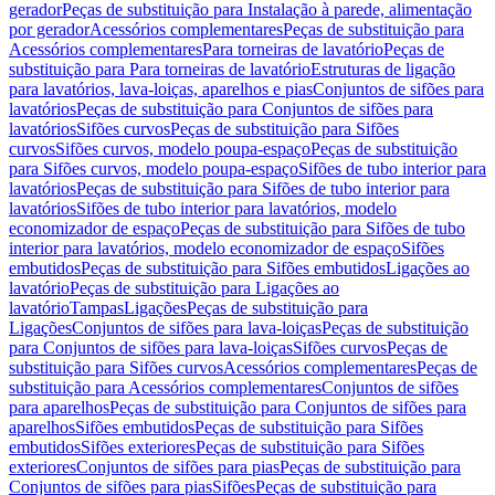
gerador
Peças de substituição para Instalação à parede, alimentação
por gerador
Acessórios complementares
Peças de substituição para
Acessórios complementares
Para torneiras de lavatório
Peças de
substituição para Para torneiras de lavatório
Estruturas de ligação
para lavatórios, lava-loiças, aparelhos e pias
Conjuntos de sifões para
lavatórios
Peças de substituição para Conjuntos de sifões para
lavatórios
Sifões curvos
Peças de substituição para Sifões
curvos
Sifões curvos, modelo poupa-espaço
Peças de substituição
para Sifões curvos, modelo poupa-espaço
Sifões de tubo interior para
lavatórios
Peças de substituição para Sifões de tubo interior para
lavatórios
Sifões de tubo interior para lavatórios, modelo
economizador de espaço
Peças de substituição para Sifões de tubo
interior para lavatórios, modelo economizador de espaço
Sifões
embutidos
Peças de substituição para Sifões embutidos
Ligações ao
lavatório
Peças de substituição para Ligações ao
lavatório
Tampas
Ligações
Peças de substituição para
Ligações
Conjuntos de sifões para lava-loiças
Peças de substituição
para Conjuntos de sifões para lava-loiças
Sifões curvos
Peças de
substituição para Sifões curvos
Acessórios complementares
Peças de
substituição para Acessórios complementares
Conjuntos de sifões
para aparelhos
Peças de substituição para Conjuntos de sifões para
aparelhos
Sifões embutidos
Peças de substituição para Sifões
embutidos
Sifões exteriores
Peças de substituição para Sifões
exteriores
Conjuntos de sifões para pias
Peças de substituição para
Conjuntos de sifões para pias
Sifões
Peças de substituição para