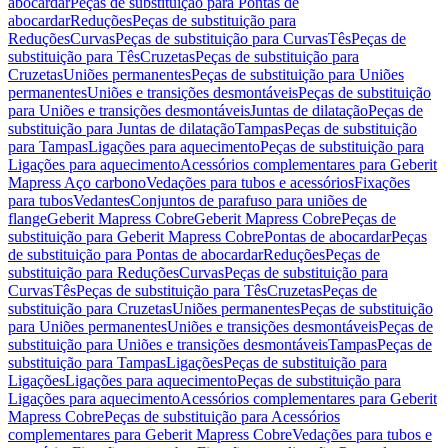
abocardar
Peças de substituição para Pontas de
abocardar
Reduções
Peças de substituição para
Reduções
Curvas
Peças de substituição para Curvas
Tês
Peças de
substituição para Tês
Cruzetas
Peças de substituição para
Cruzetas
Uniões permanentes
Peças de substituição para Uniões
permanentes
Uniões e transições desmontáveis
Peças de substituição
para Uniões e transições desmontáveis
Juntas de dilatação
Peças de
substituição para Juntas de dilatação
Tampas
Peças de substituição
para Tampas
Ligações para aquecimento
Peças de substituição para
Ligações para aquecimento
Acessórios complementares para Geberit
Mapress Aço carbono
Vedações para tubos e acessórios
Fixações
para tubos
Vedantes
Conjuntos de parafuso para uniões de
flange
Geberit Mapress Cobre
Geberit Mapress Cobre
Peças de
substituição para Geberit Mapress Cobre
Pontas de abocardar
Peças
de substituição para Pontas de abocardar
Reduções
Peças de
substituição para Reduções
Curvas
Peças de substituição para
Curvas
Tês
Peças de substituição para Tês
Cruzetas
Peças de
substituição para Cruzetas
Uniões permanentes
Peças de substituição
para Uniões permanentes
Uniões e transições desmontáveis
Peças de
substituição para Uniões e transições desmontáveis
Tampas
Peças de
substituição para Tampas
Ligações
Peças de substituição para
Ligações
Ligações para aquecimento
Peças de substituição para
Ligações para aquecimento
Acessórios complementares para Geberit
Mapress Cobre
Peças de substituição para Acessórios
complementares para Geberit Mapress Cobre
Vedações para tubos e