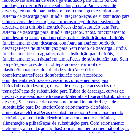
rebordo
Para sistema de descarga embutido para urinol ou com
montagem exterior
Peças de substituição para Para sistema de
descarga embutido para urinol ou com montagem exterior
Com
sistema de descarga para urinóis integrado
Peças de substituição para
Com sistema de descarga para urinóis integrado
Para sistema de
descarga para urinóis integrado
Peças de substituição para Para
sistema de descarga para urinóis integrado
Urinóis, funcionamento
com descarga, com/para tampa
Peças de substituição para Urinóis,
funcionamento com descarga, com/para tampa
Sem bordo de
descarga
Peças de substituição para Sem bordo de descarga
Urinóis,
funcionamento sem água
Peças de substituição para Urinóis,
funcionamento sem água
Sem tampa
Peças de substituição para Sem
tampa
Separadores de urinol
Separadores de urinol de
plástico
Separadores de urinol de vidro
Acessórios
complementares
Peças de substituição para Acessórios
complementares
Sifões e acessórios complementares para
sifões
Tubos de descarga, curvas de descarga e acessórios de
transição
Peças de substituição para Tubos de descarga, curvas de
descarga e acessórios de transição
Material de fixação
Distribuidor de
descarga
Sistemas de descarga para urinol
De interior
Peças de
substituição para De interior
Com acionamento eletrónico,
alimentação elétrica
Peças de substituição para Com acionamento
eletrónico, alimentação elétrica
Com acionamento eletrónico,
alimentação a pilhas
Peças de substituição para Com acionamento
eletrónico, alimentação a pilhas
Com acionamento pneumático
Peças