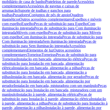
mobiliário de casa de banho
Prateleiras de parede
Acessórios
complementares
Acessórios de gavetas e caixas de
arrumação
Suporte de toalhas e ganchos para
toalhas
Puxadores
Conjuntos de pés de apoio
Quadros
magnéticos
Outros acessórios complementares
Espelhos e móveis
com espelho
Espelho
Peças de substituição para Espelho
Com
iluminação integrada
Peças de substituição para Com iluminação
integrada
Móveis com espelho
Peças de substituição para Móveis
com espelho
Com iluminação integrada
Peças de substituição para
Com iluminação integrada
Sem iluminação integrada
Peças de
substituição para Sem iluminação integrada
Acessórios
complementares
Elementos de luz
Outros acessórios
complementares
Torneiras
Torneiras
Peças de substituição para
Torneiras
Instalação em bancada, alimentação elétrica
Peças de
substituição para Instalação em bancada, alimentação
elétrica
Instalação em bancada, alimentação a pilhas
Peças de
substituição para Instalação em bancada, alimentação a
pilhas
Instalação em bancada, alimentação por gerador
Peças de
substituição para Instalação em bancada, alimentação por
gerador
Instalação em bancada, misturadora com um manípulo
Peças
de substituição para Instalação em bancada, misturadora com um
manípulo
Instalação à parede, alimentação elétrica
Peças de
substituição para Instalação à parede, alimentação elétrica
Instalação
à parede, alimentação a pilhas
Peças de substituição para Instalação à
parede, alimentação a pilhas
Instalação à parede, alimentação por