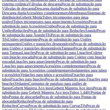
cisterna cerâmica
Válvulas de descarga
Peças de substituição para
Válvulas de descarga
Descarga dupla
Peças de substituição para
Descarga dupla
Acessórios complementares
Membranas
Sistemas de
distribuição
Geberit Mepla
Tubos tricompostos para água
potável
Tubos tricompostos para aquecimento
Acessórios
Peças de
substituição para Acessórios
Uniões
Peças de substituição para
Uniões
Reduções
Peças de substituição para Reduções
Ângulo
Peças
de substituição para Ângulo
Tês
Peças de substituição para
Tês
Uniões permanentes
Peças de substituição para Uniões
permanentes
Uniões e transições desmontáveis
Peças de substituição
para Uniões e transições desmontáveis
Tampas
Peças de substituição
para Tampas
Ligações
Peças de substituição para Ligações
Coletor
com ligação roscada
Peças de substituição para Coletor com ligação
roscada
Ligações para aquecimento
Peças de substituição para
Ligações para aquecimento
Acessórios complementares
Peças de
substituição para Acessórios complementares
Isolamentos para tubos
e acessórios
Vedações para tubos e acessórios
Fixações para
tubos
Fixações para ligações
Peças de substituição para Fixações para
ligações
Vedantes
Conjuntos de parafuso para uniões de
flange
Geberit Mapress Aço inox
Geberit Mapress Aço inox
Peças de
substituição para Geberit Mapress Aço inox
Tubos 1.4401
Pontas de
tubo
Pontas de abocardar
Peças de substituição para Pontas de
abocardar
Reduções
Peças de substituição para
Reduções
Curvas
Peças de substituição para Curvas
Tês
Peças de