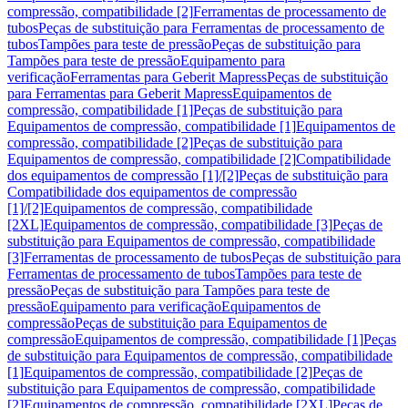
compressão, compatibilidade [2]
Ferramentas de processamento de
tubos
Peças de substituição para Ferramentas de processamento de
tubos
Tampões para teste de pressão
Peças de substituição para
Tampões para teste de pressão
Equipamento para
verificação
Ferramentas para Geberit Mapress
Peças de substituição
para Ferramentas para Geberit Mapress
Equipamentos de
compressão, compatibilidade [1]
Peças de substituição para
Equipamentos de compressão, compatibilidade [1]
Equipamentos de
compressão, compatibilidade [2]
Peças de substituição para
Equipamentos de compressão, compatibilidade [2]
Compatibilidade
dos equipamentos de compressão [1]/[2]
Peças de substituição para
Compatibilidade dos equipamentos de compressão
[1]/[2]
Equipamentos de compressão, compatibilidade
[2XL]
Equipamentos de compressão, compatibilidade [3]
Peças de
substituição para Equipamentos de compressão, compatibilidade
[3]
Ferramentas de processamento de tubos
Peças de substituição para
Ferramentas de processamento de tubos
Tampões para teste de
pressão
Peças de substituição para Tampões para teste de
pressão
Equipamento para verificação
Equipamentos de
compressão
Peças de substituição para Equipamentos de
compressão
Equipamentos de compressão, compatibilidade [1]
Peças
de substituição para Equipamentos de compressão, compatibilidade
[1]
Equipamentos de compressão, compatibilidade [2]
Peças de
substituição para Equipamentos de compressão, compatibilidade
[2]
Equipamentos de compressão, compatibilidade [2XL]
Peças de