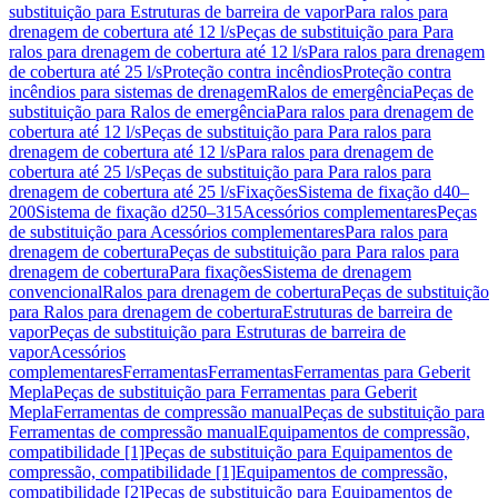
substituição para Estruturas de barreira de vapor
Para ralos para
drenagem de cobertura até 12 l/s
Peças de substituição para Para
ralos para drenagem de cobertura até 12 l/s
Para ralos para drenagem
de cobertura até 25 l/s
Proteção contra incêndios
Proteção contra
incêndios para sistemas de drenagem
Ralos de emergência
Peças de
substituição para Ralos de emergência
Para ralos para drenagem de
cobertura até 12 l/s
Peças de substituição para Para ralos para
drenagem de cobertura até 12 l/s
Para ralos para drenagem de
cobertura até 25 l/s
Peças de substituição para Para ralos para
drenagem de cobertura até 25 l/s
Fixações
Sistema de fixação d40–
200
Sistema de fixação d250–315
Acessórios complementares
Peças
de substituição para Acessórios complementares
Para ralos para
drenagem de cobertura
Peças de substituição para Para ralos para
drenagem de cobertura
Para fixações
Sistema de drenagem
convencional
Ralos para drenagem de cobertura
Peças de substituição
para Ralos para drenagem de cobertura
Estruturas de barreira de
vapor
Peças de substituição para Estruturas de barreira de
vapor
Acessórios
complementares
Ferramentas
Ferramentas
Ferramentas para Geberit
Mepla
Peças de substituição para Ferramentas para Geberit
Mepla
Ferramentas de compressão manual
Peças de substituição para
Ferramentas de compressão manual
Equipamentos de compressão,
compatibilidade [1]
Peças de substituição para Equipamentos de
compressão, compatibilidade [1]
Equipamentos de compressão,
compatibilidade [2]
Peças de substituição para Equipamentos de