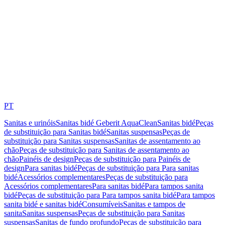
PT
Sanitas e urinóis
Sanitas bidé Geberit AquaClean
Sanitas bidé
Peças
de substituição para Sanitas bidé
Sanitas suspensas
Peças de
substituição para Sanitas suspensas
Sanitas de assentamento ao
chão
Peças de substituição para Sanitas de assentamento ao
chão
Painéis de design
Peças de substituição para Painéis de
design
Para sanitas bidé
Peças de substituição para Para sanitas
bidé
Acessórios complementares
Peças de substituição para
Acessórios complementares
Para sanitas bidé
Para tampos sanita
bidé
Peças de substituição para Para tampos sanita bidé
Para tampos
sanita bidé e sanitas bidé
Consumíveis
Sanitas e tampos de
sanita
Sanitas suspensas
Peças de substituição para Sanitas
suspensas
Sanitas de fundo profundo
Peças de substituição para