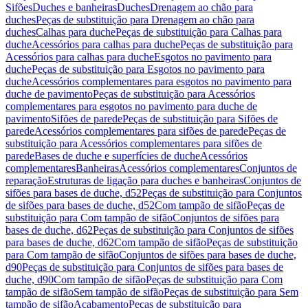
Sifões
Duches e banheiras
Duches
Drenagem ao chão para
duches
Peças de substituição para Drenagem ao chão para
duches
Calhas para duche
Peças de substituição para Calhas para
duche
Acessórios para calhas para duche
Peças de substituição para
Acessórios para calhas para duche
Esgotos no pavimento para
duche
Peças de substituição para Esgotos no pavimento para
duche
Acessórios complementares para esgotos no pavimento para
duche de pavimento
Peças de substituição para Acessórios
complementares para esgotos no pavimento para duche de
pavimento
Sifões de parede
Peças de substituição para Sifões de
parede
Acessórios complementares para sifões de parede
Peças de
substituição para Acessórios complementares para sifões de
parede
Bases de duche e superfícies de duche
Acessórios
complementares
Banheiras
Acessórios complementares
Conjuntos de
reparação
Estruturas de ligação para duches e banheiras
Conjuntos de
sifões para bases de duche, d52
Peças de substituição para Conjuntos
de sifões para bases de duche, d52
Com tampão de sifão
Peças de
substituição para Com tampão de sifão
Conjuntos de sifões para
bases de duche, d62
Peças de substituição para Conjuntos de sifões
para bases de duche, d62
Com tampão de sifão
Peças de substituição
para Com tampão de sifão
Conjuntos de sifões para bases de duche,
d90
Peças de substituição para Conjuntos de sifões para bases de
duche, d90
Com tampão de sifão
Peças de substituição para Com
tampão de sifão
Sem tampão de sifão
Peças de substituição para Sem
tampão de sifão
Acabamento
Peças de substituição para