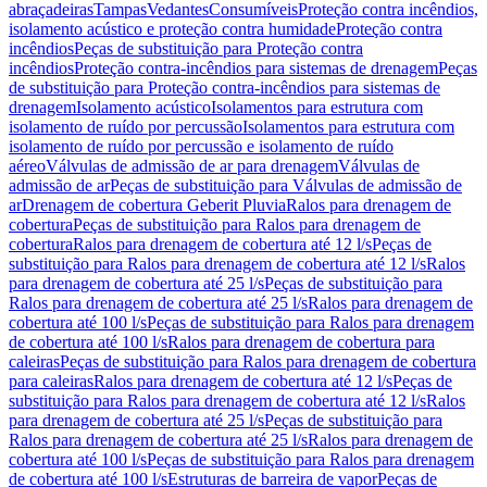
abraçadeiras
Tampas
Vedantes
Consumíveis
Proteção contra incêndios,
isolamento acústico e proteção contra humidade
Proteção contra
incêndios
Peças de substituição para Proteção contra
incêndios
Proteção contra-incêndios para sistemas de drenagem
Peças
de substituição para Proteção contra-incêndios para sistemas de
drenagem
Isolamento acústico
Isolamentos para estrutura com
isolamento de ruído por percussão
Isolamentos para estrutura com
isolamento de ruído por percussão e isolamento de ruído
aéreo
Válvulas de admissão de ar para drenagem
Válvulas de
admissão de ar
Peças de substituição para Válvulas de admissão de
ar
Drenagem de cobertura Geberit Pluvia
Ralos para drenagem de
cobertura
Peças de substituição para Ralos para drenagem de
cobertura
Ralos para drenagem de cobertura até 12 l/s
Peças de
substituição para Ralos para drenagem de cobertura até 12 l/s
Ralos
para drenagem de cobertura até 25 l/s
Peças de substituição para
Ralos para drenagem de cobertura até 25 l/s
Ralos para drenagem de
cobertura até 100 l/s
Peças de substituição para Ralos para drenagem
de cobertura até 100 l/s
Ralos para drenagem de cobertura para
caleiras
Peças de substituição para Ralos para drenagem de cobertura
para caleiras
Ralos para drenagem de cobertura até 12 l/s
Peças de
substituição para Ralos para drenagem de cobertura até 12 l/s
Ralos
para drenagem de cobertura até 25 l/s
Peças de substituição para
Ralos para drenagem de cobertura até 25 l/s
Ralos para drenagem de
cobertura até 100 l/s
Peças de substituição para Ralos para drenagem
de cobertura até 100 l/s
Estruturas de barreira de vapor
Peças de