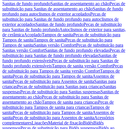
Sanitas de fundo profundo
Sanitas de assentamento ao chão
Peças de
substituição para Sanitas de assentamento ao chão
Sanitas de fundo
profundo para autoclismos de exterior acoplados
Peças de
substituição para Sanitas de fundo profundo para autoclismos de
exterior acoplados
Sanitas de fundo profundo
Peças de substituição
para Sanitas de fundo profundo
Autoclismos de exterior para sanitas,
de cerâmica
Acoplado
Tampos de sanita
Peças de substituição para
Tampos de sanita
Tampos de sanita
Peças de substituição para
Tampos de sanita
Sanitas versão Comfort
Peças de substituição para
Sanitas versão Comfort
Sanitas de fundo profundo elevadas
Peças de
substituição para Sanitas de fundo profundo elevadas
Sanitas de
fundo profundo extensíveis
Peças de substituição para Sanitas de
fundo profundo extensíveis
Tampos de sanita versão Comfort
Peças
de substituição para Tampos de sanita versão Comfort
Tampos de
sanita
Peças de substituição para Tampos de sanita
Assentos de
sanita
Peças de substituição para Assentos de sanita
Sanitas para
crianças
Peças de substituição para Sanitas para crianças
Sanitas
suspensas
Peças de substituição para Sanitas suspensas
Sanitas de
assentamento ao chão
Peças de substituição para Sanitas de
assentamento ao chão
Tampos de sanita para crianças
Peças de
substituição para Tampos de sanita para crianças
Tampos de
sanita
Peças de substituição para Tampos de sanita
Assentos de
sanita
Peças de substituição para Assentos de sanita
Acessórios
complementares
Ligações
Material de fixação
Bidés
Bidés
suspensos
Peças de substituição para Bidés suspensos
Bidés ao