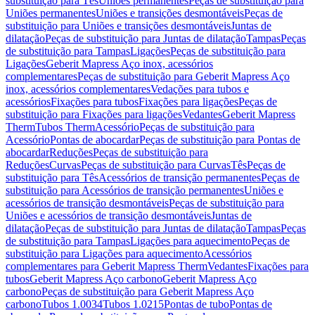
substituição para Tês
Uniões permanentes
Peças de substituição para
Uniões permanentes
Uniões e transições desmontáveis
Peças de
substituição para Uniões e transições desmontáveis
Juntas de
dilatação
Peças de substituição para Juntas de dilatação
Tampas
Peças
de substituição para Tampas
Ligações
Peças de substituição para
Ligações
Geberit Mapress Aço inox, acessórios
complementares
Peças de substituição para Geberit Mapress Aço
inox, acessórios complementares
Vedações para tubos e
acessórios
Fixações para tubos
Fixações para ligações
Peças de
substituição para Fixações para ligações
Vedantes
Geberit Mapress
Therm
Tubos Therm
Acessório
Peças de substituição para
Acessório
Pontas de abocardar
Peças de substituição para Pontas de
abocardar
Reduções
Peças de substituição para
Reduções
Curvas
Peças de substituição para Curvas
Tês
Peças de
substituição para Tês
Acessórios de transição permanentes
Peças de
substituição para Acessórios de transição permanentes
Uniões e
acessórios de transição desmontáveis
Peças de substituição para
Uniões e acessórios de transição desmontáveis
Juntas de
dilatação
Peças de substituição para Juntas de dilatação
Tampas
Peças
de substituição para Tampas
Ligações para aquecimento
Peças de
substituição para Ligações para aquecimento
Acessórios
complementares para Geberit Mapress Therm
Vedantes
Fixações para
tubos
Geberit Mapress Aço carbono
Geberit Mapress Aço
carbono
Peças de substituição para Geberit Mapress Aço
carbono
Tubos 1.0034
Tubos 1.0215
Pontas de tubo
Pontas de