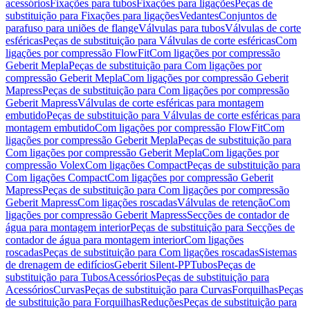
acessórios
Fixações para tubos
Fixações para ligações
Peças de
substituição para Fixações para ligações
Vedantes
Conjuntos de
parafuso para uniões de flange
Válvulas para tubos
Válvulas de corte
esféricas
Peças de substituição para Válvulas de corte esféricas
Com
ligações por compressão FlowFit
Com ligações por compressão
Geberit Mepla
Peças de substituição para Com ligações por
compressão Geberit Mepla
Com ligações por compressão Geberit
Mapress
Peças de substituição para Com ligações por compressão
Geberit Mapress
Válvulas de corte esféricas para montagem
embutido
Peças de substituição para Válvulas de corte esféricas para
montagem embutido
Com ligações por compressão FlowFit
Com
ligações por compressão Geberit Mepla
Peças de substituição para
Com ligações por compressão Geberit Mepla
Com ligações por
compressão Volex
Com ligações Compact
Peças de substituição para
Com ligações Compact
Com ligações por compressão Geberit
Mapress
Peças de substituição para Com ligações por compressão
Geberit Mapress
Com ligações roscadas
Válvulas de retenção
Com
ligações por compressão Geberit Mapress
Secções de contador de
água para montagem interior
Peças de substituição para Secções de
contador de água para montagem interior
Com ligações
roscadas
Peças de substituição para Com ligações roscadas
Sistemas
de drenagem de edifícios
Geberit Silent-PP
Tubos
Peças de
substituição para Tubos
Acessórios
Peças de substituição para
Acessórios
Curvas
Peças de substituição para Curvas
Forquilhas
Peças
de substituição para Forquilhas
Reduções
Peças de substituição para