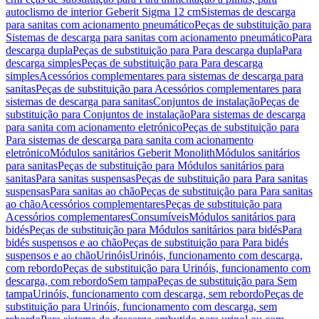
autoclismo de interior Geberit Sigma 12 cm
Sistemas de descarga
para sanitas com acionamento pneumático
Peças de substituição para
Sistemas de descarga para sanitas com acionamento pneumático
Para
descarga dupla
Peças de substituição para Para descarga dupla
Para
descarga simples
Peças de substituição para Para descarga
simples
Acessórios complementares para sistemas de descarga para
sanitas
Peças de substituição para Acessórios complementares para
sistemas de descarga para sanitas
Conjuntos de instalação
Peças de
substituição para Conjuntos de instalação
Para sistemas de descarga
para sanita com acionamento eletrónico
Peças de substituição para
Para sistemas de descarga para sanita com acionamento
eletrónico
Módulos sanitários Geberit Monolith
Módulos sanitários
para sanitas
Peças de substituição para Módulos sanitários para
sanitas
Para sanitas suspensas
Peças de substituição para Para sanitas
suspensas
Para sanitas ao chão
Peças de substituição para Para sanitas
ao chão
Acessórios complementares
Peças de substituição para
Acessórios complementares
Consumíveis
Módulos sanitários para
bidés
Peças de substituição para Módulos sanitários para bidés
Para
bidés suspensos e ao chão
Peças de substituição para Para bidés
suspensos e ao chão
Urinóis
Urinóis, funcionamento com descarga,
com rebordo
Peças de substituição para Urinóis, funcionamento com
descarga, com rebordo
Sem tampa
Peças de substituição para Sem
tampa
Urinóis, funcionamento com descarga, sem rebordo
Peças de
substituição para Urinóis, funcionamento com descarga, sem