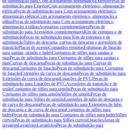
de substituição para Com acionamento pneumático
Exterior
Peças de
substituição para Exterior
Com acionamento eletrónico, alimentação
elétrica
Peças de substituição para Com acionamento eletrónico,
alimentação elétrica
Com acionamento eletrónico, alimentação a
pilhas
Peças de substituição para Com acionamento eletrónico,
alimentação a pilhas
Acessórios complementares
Peças de
substituição para Acessórios complementares
Kits de estrutura e de
substituição
Peças de substituição para Kits de estrutura e de
substituição
Tubos de descarga, curvas de descarga e acessórios de
transição
Placas de acesso
Comandos remotos
Estruturas de ligação
para sanitas, urinóis e bidés
Conjuntos de sifões para sanitas e
pias
Peças de substituição para Conjuntos de sifões para sanitas e
pias
Curvas de descarga
Peças de substituição para Curvas de
descarga
Conjuntos de ligação
Peças de substituição para Conjuntos
de ligação
Extensões da curva de descarga
Peças de substituição para
Extensões da curva de descarga
Ligações de PVC
Peças de
substituição para Ligações de PVC
Acessórios de transição e de
união
Conjuntos de sifões para urinóis
Peças de substituição para
Conjuntos de sifões para urinóis
Sifões de urinóis
Peças de
substituição para Sifões de urinóis
Extensões de tubo de descarga e
de curva de descarga
Peças de substituição para Extensões de tubo
de descarga e de curva de descarga
Conjuntos de sifões para
bidés
Peças de substituição para Conjuntos de sifões para bidés
Sifões
curvos
Peças de substituição para Sifões curvos
Ligações
Áreas de
lavagem
Lavatórios
Lavatórios
Peças de substituição para