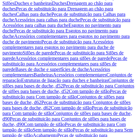
Sifões
Duches e banheiras
Duches
Drenagem ao chão para
duches
Peças de substituição para Drenagem ao chão para
duches
Calhas para duche
Peças de substituição para Calhas para
duche
Acessórios para calhas para duche
Peças de substituição para
Acessórios para calhas para duche
Esgotos no pavimento para
duche
Peças de substituição para Esgotos no pavimento para
duche
Acessórios complementares para esgotos no pavimento para
duche de pavimento
Peças de substituição para Acessórios
complementares para esgotos no pavimento para duche de
pavimento
Sifões de parede
Peças de substituição para Sifões de
parede
Acessórios complementares para sifões de parede
Peças de
substituição para Acessórios complementares para sifões de
parede
Bases de duche e superfícies de duche
Acessórios
complementares
Banheiras
Acessórios complementares
Conjuntos de
reparação
Estruturas de ligação para duches e banheiras
Conjuntos de
sifões para bases de duche, d52
Peças de substituição para Conjuntos
de sifões para bases de duche, d52
Com tampão de sifão
Peças de
substituição para Com tampão de sifão
Conjuntos de sifões para
bases de duche, d62
Peças de substituição para Conjuntos de sifões
para bases de duche, d62
Com tampão de sifão
Peças de substituição
para Com tampão de sifão
Conjuntos de sifões para bases de duche,
d90
Peças de substituição para Conjuntos de sifões para bases de
duche, d90
Com tampão de sifão
Peças de substituição para Com
tampão de sifão
Sem tampão de sifão
Peças de substituição para Sem
tampão de sifão
Acabamento
Peças de substituição para