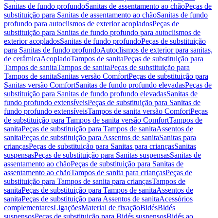
Sanitas de fundo profundo
Sanitas de assentamento ao chão
Peças de
substituição para Sanitas de assentamento ao chão
Sanitas de fundo
profundo para autoclismos de exterior acoplados
Peças de
substituição para Sanitas de fundo profundo para autoclismos de
exterior acoplados
Sanitas de fundo profundo
Peças de substituição
para Sanitas de fundo profundo
Autoclismos de exterior para sanitas,
de cerâmica
Acoplado
Tampos de sanita
Peças de substituição para
Tampos de sanita
Tampos de sanita
Peças de substituição para
Tampos de sanita
Sanitas versão Comfort
Peças de substituição para
Sanitas versão Comfort
Sanitas de fundo profundo elevadas
Peças de
substituição para Sanitas de fundo profundo elevadas
Sanitas de
fundo profundo extensíveis
Peças de substituição para Sanitas de
fundo profundo extensíveis
Tampos de sanita versão Comfort
Peças
de substituição para Tampos de sanita versão Comfort
Tampos de
sanita
Peças de substituição para Tampos de sanita
Assentos de
sanita
Peças de substituição para Assentos de sanita
Sanitas para
crianças
Peças de substituição para Sanitas para crianças
Sanitas
suspensas
Peças de substituição para Sanitas suspensas
Sanitas de
assentamento ao chão
Peças de substituição para Sanitas de
assentamento ao chão
Tampos de sanita para crianças
Peças de
substituição para Tampos de sanita para crianças
Tampos de
sanita
Peças de substituição para Tampos de sanita
Assentos de
sanita
Peças de substituição para Assentos de sanita
Acessórios
complementares
Ligações
Material de fixação
Bidés
Bidés
suspensos
Peças de substituição para Bidés suspensos
Bidés ao