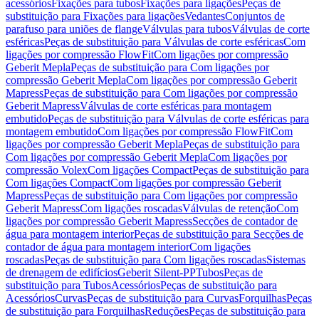
acessórios
Fixações para tubos
Fixações para ligações
Peças de
substituição para Fixações para ligações
Vedantes
Conjuntos de
parafuso para uniões de flange
Válvulas para tubos
Válvulas de corte
esféricas
Peças de substituição para Válvulas de corte esféricas
Com
ligações por compressão FlowFit
Com ligações por compressão
Geberit Mepla
Peças de substituição para Com ligações por
compressão Geberit Mepla
Com ligações por compressão Geberit
Mapress
Peças de substituição para Com ligações por compressão
Geberit Mapress
Válvulas de corte esféricas para montagem
embutido
Peças de substituição para Válvulas de corte esféricas para
montagem embutido
Com ligações por compressão FlowFit
Com
ligações por compressão Geberit Mepla
Peças de substituição para
Com ligações por compressão Geberit Mepla
Com ligações por
compressão Volex
Com ligações Compact
Peças de substituição para
Com ligações Compact
Com ligações por compressão Geberit
Mapress
Peças de substituição para Com ligações por compressão
Geberit Mapress
Com ligações roscadas
Válvulas de retenção
Com
ligações por compressão Geberit Mapress
Secções de contador de
água para montagem interior
Peças de substituição para Secções de
contador de água para montagem interior
Com ligações
roscadas
Peças de substituição para Com ligações roscadas
Sistemas
de drenagem de edifícios
Geberit Silent-PP
Tubos
Peças de
substituição para Tubos
Acessórios
Peças de substituição para
Acessórios
Curvas
Peças de substituição para Curvas
Forquilhas
Peças
de substituição para Forquilhas
Reduções
Peças de substituição para