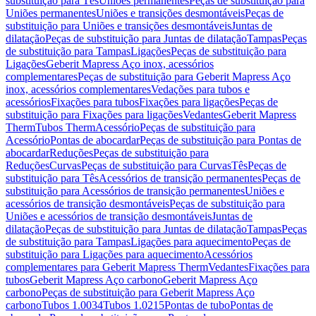
substituição para Tês
Uniões permanentes
Peças de substituição para
Uniões permanentes
Uniões e transições desmontáveis
Peças de
substituição para Uniões e transições desmontáveis
Juntas de
dilatação
Peças de substituição para Juntas de dilatação
Tampas
Peças
de substituição para Tampas
Ligações
Peças de substituição para
Ligações
Geberit Mapress Aço inox, acessórios
complementares
Peças de substituição para Geberit Mapress Aço
inox, acessórios complementares
Vedações para tubos e
acessórios
Fixações para tubos
Fixações para ligações
Peças de
substituição para Fixações para ligações
Vedantes
Geberit Mapress
Therm
Tubos Therm
Acessório
Peças de substituição para
Acessório
Pontas de abocardar
Peças de substituição para Pontas de
abocardar
Reduções
Peças de substituição para
Reduções
Curvas
Peças de substituição para Curvas
Tês
Peças de
substituição para Tês
Acessórios de transição permanentes
Peças de
substituição para Acessórios de transição permanentes
Uniões e
acessórios de transição desmontáveis
Peças de substituição para
Uniões e acessórios de transição desmontáveis
Juntas de
dilatação
Peças de substituição para Juntas de dilatação
Tampas
Peças
de substituição para Tampas
Ligações para aquecimento
Peças de
substituição para Ligações para aquecimento
Acessórios
complementares para Geberit Mapress Therm
Vedantes
Fixações para
tubos
Geberit Mapress Aço carbono
Geberit Mapress Aço
carbono
Peças de substituição para Geberit Mapress Aço
carbono
Tubos 1.0034
Tubos 1.0215
Pontas de tubo
Pontas de