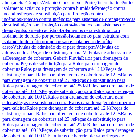
abraçadeiras
Tampas
Vedantes
Consumíveis
Proteção contra incêndios,
isolamento acústico e proteção contra humidade
Proteção contra
incêndios
Peças de substituição para Proteção contra
incêndios
Proteção contra-incêndios para sistemas de drenagem
Peças
de substituição para Proteção contra-incêndios para sistemas de
drenagem
Isolamento acústico
Isolamentos para estrutura com
isolamento de ruído por percussão
Isolamentos para estrutura com
isolamento de ruído por percussão e isolamento de ruído
aéreo
Válvulas de admissão de ar para drenagem
Válvulas de
admissão de ar
Peças de substituição para Válvulas de admissão de
ar
Drenagem de cobertura Geberit Pluvia
Ralos para drenagem de
cobertura
Peças de substituição para Ralos para drenagem de
cobertura
Ralos para drenagem de cobertura até 12 l/s
Peças de
substituição para Ralos para drenagem de cobertura até 12 l/s
Ralos
para drenagem de cobertura até 25 l/s
Peças de substituição para
Ralos para drenagem de cobertura até 25 l/s
Ralos para drenagem de
cobertura até 100 l/s
Peças de substituição para Ralos para drenagem
de cobertura até 100 l/s
Ralos para drenagem de cobertura para
caleiras
Peças de substituição para Ralos para drenagem de cobertura
para caleiras
Ralos para drenagem de cobertura até 12 l/s
Peças de
substituição para Ralos para drenagem de cobertura até 12 l/s
Ralos
para drenagem de cobertura até 25 l/s
Peças de substituição para
Ralos para drenagem de cobertura até 25 l/s
Ralos para drenagem de
cobertura até 100 l/s
Peças de substituição para Ralos para drenagem
de cobertura até 100 l/s
Estruturas de barreira de vapor
Peças de