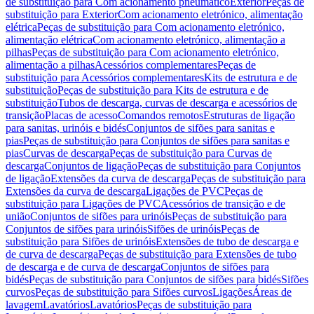
de substituição para Com acionamento pneumático
Exterior
Peças de
substituição para Exterior
Com acionamento eletrónico, alimentação
elétrica
Peças de substituição para Com acionamento eletrónico,
alimentação elétrica
Com acionamento eletrónico, alimentação a
pilhas
Peças de substituição para Com acionamento eletrónico,
alimentação a pilhas
Acessórios complementares
Peças de
substituição para Acessórios complementares
Kits de estrutura e de
substituição
Peças de substituição para Kits de estrutura e de
substituição
Tubos de descarga, curvas de descarga e acessórios de
transição
Placas de acesso
Comandos remotos
Estruturas de ligação
para sanitas, urinóis e bidés
Conjuntos de sifões para sanitas e
pias
Peças de substituição para Conjuntos de sifões para sanitas e
pias
Curvas de descarga
Peças de substituição para Curvas de
descarga
Conjuntos de ligação
Peças de substituição para Conjuntos
de ligação
Extensões da curva de descarga
Peças de substituição para
Extensões da curva de descarga
Ligações de PVC
Peças de
substituição para Ligações de PVC
Acessórios de transição e de
união
Conjuntos de sifões para urinóis
Peças de substituição para
Conjuntos de sifões para urinóis
Sifões de urinóis
Peças de
substituição para Sifões de urinóis
Extensões de tubo de descarga e
de curva de descarga
Peças de substituição para Extensões de tubo
de descarga e de curva de descarga
Conjuntos de sifões para
bidés
Peças de substituição para Conjuntos de sifões para bidés
Sifões
curvos
Peças de substituição para Sifões curvos
Ligações
Áreas de
lavagem
Lavatórios
Lavatórios
Peças de substituição para