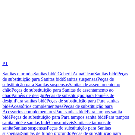
PT
Sanitas e urinóis
Sanitas bidé Geberit AquaClean
Sanitas bidé
Peças
de substituição para Sanitas bidé
Sanitas suspensas
Peças de
substituição para Sanitas suspensas
Sanitas de assentamento ao
chão
Peças de substituição para Sanitas de assentamento ao
chão
Painéis de design
Peças de substituição para Painéis de
design
Para sanitas bidé
Peças de substituição para Para sanitas
bidé
Acessórios complementares
Peças de substituição para
Acessórios complementares
Para sanitas bidé
Para tampos sanita
bidé
Peças de substituição para Para tampos sanita bidé
Para tampos
sanita bidé e sanitas bidé
Consumíveis
Sanitas e tampos de
sanita
Sanitas suspensas
Peças de substituição para Sanitas
suspensas
Sanitas de fundo profundo
Peças de substituição para