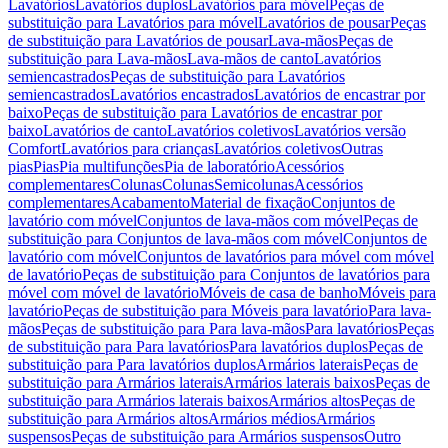
Lavatórios
Lavatórios duplos
Lavatórios para móvel
Peças de
substituição para Lavatórios para móvel
Lavatórios de pousar
Peças
de substituição para Lavatórios de pousar
Lava-mãos
Peças de
substituição para Lava-mãos
Lava-mãos de canto
Lavatórios
semiencastrados
Peças de substituição para Lavatórios
semiencastrados
Lavatórios encastrados
Lavatórios de encastrar por
baixo
Peças de substituição para Lavatórios de encastrar por
baixo
Lavatórios de canto
Lavatórios coletivos
Lavatórios versão
Comfort
Lavatórios para crianças
Lavatórios coletivos
Outras
pias
Pias
Pia multifunções
Pia de laboratório
Acessórios
complementares
Colunas
Colunas
Semicolunas
Acessórios
complementares
Acabamento
Material de fixação
Conjuntos de
lavatório com móvel
Conjuntos de lava-mãos com móvel
Peças de
substituição para Conjuntos de lava-mãos com móvel
Conjuntos de
lavatório com móvel
Conjuntos de lavatórios para móvel com móvel
de lavatório
Peças de substituição para Conjuntos de lavatórios para
móvel com móvel de lavatório
Móveis de casa de banho
Móveis para
lavatório
Peças de substituição para Móveis para lavatório
Para lava-
mãos
Peças de substituição para Para lava-mãos
Para lavatórios
Peças
de substituição para Para lavatórios
Para lavatórios duplos
Peças de
substituição para Para lavatórios duplos
Armários laterais
Peças de
substituição para Armários laterais
Armários laterais baixos
Peças de
substituição para Armários laterais baixos
Armários altos
Peças de
substituição para Armários altos
Armários médios
Armários
suspensos
Peças de substituição para Armários suspensos
Outro