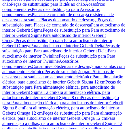
chão
Peças de substituição para Bidés ao chão
Acessórios
complementares
Peças de substituição para Acessórios
complementares
Placas de comando de descarga e sistemas de
descarga para sanitas
Placas de comando de descarga
Peças de
substituição para Placas de comando de descarga
Para autoclismo de
interior Geberit Sigma
Peças de substituição para Para autoclismo de
interior Geberit Sigma
Para autoclismo de interior Geberit
Omega
Peças de substituição para Para autoclismo de interior
Geberit Omega
Para autoclismo de interior Geberit Delta
Peças de
substituição para Para autoclismo de interior Geberit Delta
Para
autoclismo de interior Twinline
Peças de substituição para Para
autoclismo de interior Twinline
Acessórios
complementares
Consumíveis
Sistemas de descarga para sanitas com
acionamento eletrónico
Peças de substituição para Sistemas de
descarga para sanitas com acionamento eletrónico
Para alimentação
elétrica, para autoclismo de interior Geberit Sigma 12 cm
Peças de
substituição para Para alimentação elétrica, para autoclismo de
interior Geberit Sigma 12 cm
Para alimentação elétrica, para
autoclismos de interior Geberit Sigma 8 cm
Peças de substituição
para Para alimentação elétrica, para autoclismos de interior Geberit
Sigma 8 cm
Para alimentação elétrica, para autoclismo de interior
Geberit Omega 12 cm
Peças de substituição para Para alimentação
elétrica, para autoclismo de interior Geberit Omega 12 cm
Para
alimentação a pilhas, para autoclismo de interior Geberit Sigma 12
cm
Peças de substituição para Para alimentação a pilhas, para