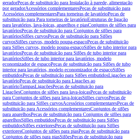
gerador
Peças de substituição para Instalação à parede, alimentação
por gerador
Acessórios complementares
Peças de substituição para
Acessórios complementares
Para torneiras de lavatório
Peças de
substituição para Para torneiras de lavatório
Estruturas de ligação
para lavatórios, lava-loiças, aparelhos e pias
Conjuntos de sifões para
lavatórios
Peças de substituição para Conjuntos de sifões para
lavatórios
Sifões curvos
Peças de substituição para Sifões
curvos
Sifões curvos, modelo poupa-espaço
Peças de substituição
para Sifões curvos, modelo poupa-espaço
Sifões de tubo interior para
lavatórios
Peças de substituição para Sifões de tubo interior para
lavatórios
Sifões de tubo interior para lavatórios, modelo
economizador de espaço
Peças de substituição para Sifões de tubo
interior para lavatórios, modelo economizador de espaço
Sifões
embutidos
Peças de substituição para Sifões embutidos
Ligações ao
lavatório
Peças de substituição para Ligações ao
lavatório
Tampas
Ligações
Peças de substituição para
Ligações
Conjuntos de sifões para lava-loiças
Peças de substituição
para Conjuntos de sifões para lava-loiças
Sifões curvos
Peças de
substituição para Sifões curvos
Acessórios complementares
Peças de
substituição para Acessórios complementares
Conjuntos de sifões
para aparelhos
Peças de substituição para Conjuntos de sifões para
aparelhos
Sifões embutidos
Peças de substituição para Sifões
embutidos
Sifões exteriores
Peças de substituição para Sifões
exteriores
Conjuntos de sifões para pias
Peças de substituição para
Conjuntos de sifões para pias
Sifões
Peças de substituição para