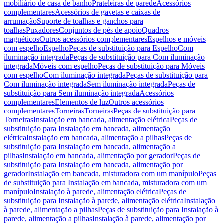
mobiliário de casa de banho
Prateleiras de parede
Acessórios
complementares
Acessórios de gavetas e caixas de
arrumação
Suporte de toalhas e ganchos para
toalhas
Puxadores
Conjuntos de pés de apoio
Quadros
magnéticos
Outros acessórios complementares
Espelhos e móveis
com espelho
Espelho
Peças de substituição para Espelho
Com
iluminação integrada
Peças de substituição para Com iluminação
integrada
Móveis com espelho
Peças de substituição para Móveis
com espelho
Com iluminação integrada
Peças de substituição para
Com iluminação integrada
Sem iluminação integrada
Peças de
substituição para Sem iluminação integrada
Acessórios
complementares
Elementos de luz
Outros acessórios
complementares
Torneiras
Torneiras
Peças de substituição para
Torneiras
Instalação em bancada, alimentação elétrica
Peças de
substituição para Instalação em bancada, alimentação
elétrica
Instalação em bancada, alimentação a pilhas
Peças de
substituição para Instalação em bancada, alimentação a
pilhas
Instalação em bancada, alimentação por gerador
Peças de
substituição para Instalação em bancada, alimentação por
gerador
Instalação em bancada, misturadora com um manípulo
Peças
de substituição para Instalação em bancada, misturadora com um
manípulo
Instalação à parede, alimentação elétrica
Peças de
substituição para Instalação à parede, alimentação elétrica
Instalação
à parede, alimentação a pilhas
Peças de substituição para Instalação à
parede, alimentação a pilhas
Instalação à parede, alimentação por