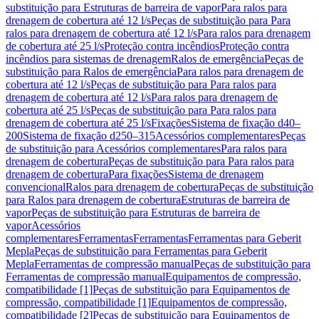
substituição para Estruturas de barreira de vapor
Para ralos para
drenagem de cobertura até 12 l/s
Peças de substituição para Para
ralos para drenagem de cobertura até 12 l/s
Para ralos para drenagem
de cobertura até 25 l/s
Proteção contra incêndios
Proteção contra
incêndios para sistemas de drenagem
Ralos de emergência
Peças de
substituição para Ralos de emergência
Para ralos para drenagem de
cobertura até 12 l/s
Peças de substituição para Para ralos para
drenagem de cobertura até 12 l/s
Para ralos para drenagem de
cobertura até 25 l/s
Peças de substituição para Para ralos para
drenagem de cobertura até 25 l/s
Fixações
Sistema de fixação d40–
200
Sistema de fixação d250–315
Acessórios complementares
Peças
de substituição para Acessórios complementares
Para ralos para
drenagem de cobertura
Peças de substituição para Para ralos para
drenagem de cobertura
Para fixações
Sistema de drenagem
convencional
Ralos para drenagem de cobertura
Peças de substituição
para Ralos para drenagem de cobertura
Estruturas de barreira de
vapor
Peças de substituição para Estruturas de barreira de
vapor
Acessórios
complementares
Ferramentas
Ferramentas
Ferramentas para Geberit
Mepla
Peças de substituição para Ferramentas para Geberit
Mepla
Ferramentas de compressão manual
Peças de substituição para
Ferramentas de compressão manual
Equipamentos de compressão,
compatibilidade [1]
Peças de substituição para Equipamentos de
compressão, compatibilidade [1]
Equipamentos de compressão,
compatibilidade [2]
Peças de substituição para Equipamentos de