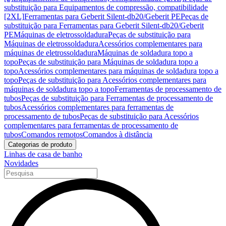
substituição para Equipamentos de compressão, compatibilidade
[2XL]
Ferramentas para Geberit Silent-db20/Geberit PE
Peças de
substituição para Ferramentas para Geberit Silent-db20/Geberit
PE
Máquinas de eletrossoldadura
Peças de substituição para
Máquinas de eletrossoldadura
Acessórios complementares para
máquinas de eletrossoldadura
Máquinas de soldadura topo a
topo
Peças de substituição para Máquinas de soldadura topo a
topo
Acessórios complementares para máquinas de soldadura topo a
topo
Peças de substituição para Acessórios complementares para
máquinas de soldadura topo a topo
Ferramentas de processamento de
tubos
Peças de substituição para Ferramentas de processamento de
tubos
Acessórios complementares para ferramentas de
processamento de tubos
Peças de substituição para Acessórios
complementares para ferramentas de processamento de
tubos
Comandos remotos
Comandos à distância
Categorias de produto
Linhas de casa de banho
Novidades