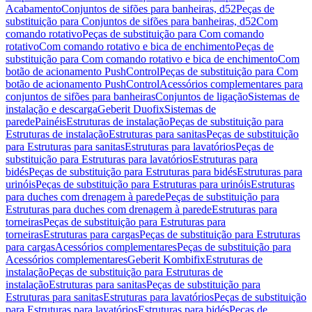
Acabamento
Conjuntos de sifões para banheiras, d52
Peças de
substituição para Conjuntos de sifões para banheiras, d52
Com
comando rotativo
Peças de substituição para Com comando
rotativo
Com comando rotativo e bica de enchimento
Peças de
substituição para Com comando rotativo e bica de enchimento
Com
botão de acionamento PushControl
Peças de substituição para Com
botão de acionamento PushControl
Acessórios complementares para
conjuntos de sifões para banheiras
Conjuntos de ligação
Sistemas de
instalação e descarga
Geberit Duofix
Sistemas de
parede
Painéis
Estruturas de instalação
Peças de substituição para
Estruturas de instalação
Estruturas para sanitas
Peças de substituição
para Estruturas para sanitas
Estruturas para lavatórios
Peças de
substituição para Estruturas para lavatórios
Estruturas para
bidés
Peças de substituição para Estruturas para bidés
Estruturas para
urinóis
Peças de substituição para Estruturas para urinóis
Estruturas
para duches com drenagem à parede
Peças de substituição para
Estruturas para duches com drenagem à parede
Estruturas para
torneiras
Peças de substituição para Estruturas para
torneiras
Estruturas para cargas
Peças de substituição para Estruturas
para cargas
Acessórios complementares
Peças de substituição para
Acessórios complementares
Geberit Kombifix
Estruturas de
instalação
Peças de substituição para Estruturas de
instalação
Estruturas para sanitas
Peças de substituição para
Estruturas para sanitas
Estruturas para lavatórios
Peças de substituição
para Estruturas para lavatórios
Estruturas para bidés
Peças de