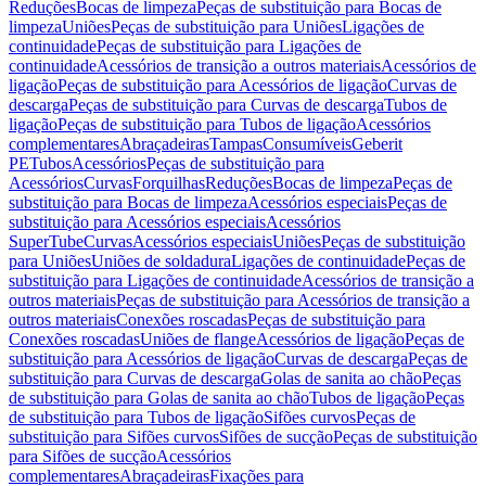
Reduções
Bocas de limpeza
Peças de substituição para Bocas de
limpeza
Uniões
Peças de substituição para Uniões
Ligações de
continuidade
Peças de substituição para Ligações de
continuidade
Acessórios de transição a outros materiais
Acessórios de
ligação
Peças de substituição para Acessórios de ligação
Curvas de
descarga
Peças de substituição para Curvas de descarga
Tubos de
ligação
Peças de substituição para Tubos de ligação
Acessórios
complementares
Abraçadeiras
Tampas
Consumíveis
Geberit
PE
Tubos
Acessórios
Peças de substituição para
Acessórios
Curvas
Forquilhas
Reduções
Bocas de limpeza
Peças de
substituição para Bocas de limpeza
Acessórios especiais
Peças de
substituição para Acessórios especiais
Acessórios
SuperTube
Curvas
Acessórios especiais
Uniões
Peças de substituição
para Uniões
Uniões de soldadura
Ligações de continuidade
Peças de
substituição para Ligações de continuidade
Acessórios de transição a
outros materiais
Peças de substituição para Acessórios de transição a
outros materiais
Conexões roscadas
Peças de substituição para
Conexões roscadas
Uniões de flange
Acessórios de ligação
Peças de
substituição para Acessórios de ligação
Curvas de descarga
Peças de
substituição para Curvas de descarga
Golas de sanita ao chão
Peças
de substituição para Golas de sanita ao chão
Tubos de ligação
Peças
de substituição para Tubos de ligação
Sifões curvos
Peças de
substituição para Sifões curvos
Sifões de sucção
Peças de substituição
para Sifões de sucção
Acessórios
complementares
Abraçadeiras
Fixações para