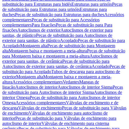
substituição para Estruturas para bidés
Estruturas para urinóis
Peças
de substituição para Estruturas para urinóis
Estruturas para
duches
Peças de substituição para Estruturas para duches
Acessórios
complementares
Peças de substituição para Acessórios
complementares
Para fixações
Peças de substituição para Para
fixações
Autoclismos de exterior
Autoclismos de exterior para
sanitas, de plástico
Peças de substituição para Autoclismos de
exterior para sanitas, de plástico
Acoplado
Peças de substituição para
Acoplado
Montagem alta
Peças de substituição para Montagem
alta
Montagem baixa e montagem a meia-altura
Peças de substituição
para Montagem baixa e montagem a meia-altura
Autoclismos de
exterior para sanitas, de cerâmica
Peças de substituição para
Autoclismos de exterior para sanitas, de cerâmica
Acoplado
Peças de
substituição para Acoplado
Tubos de descarga para autoclismo de
exterior
Montagem alta
Montagem baixa e montagem a meia-
altura
Acessórios complementares
Vedantes
Mangas de
ligação
Autoclismos de interior
Autoclismos de interior Sigma
Peças
de substituição para Autoclismos de interior Sigma
Autoclismos de
interior Omega
Peças de substituição para Autoclismos de interior
Omega
Acessórios complementares
Válvulas de enchimento e de
descarga
Válvulas de enchimento
Peças de substituição para Válvulas
de enchimento
Válvulas de enchimento para autoclismo de
interior
Peças de substituição para Válvulas de enchimento para
autoclismo de interior
Válvulas de enchimento para cisterna
cerâmica
Peças de substituição para Válvulas de enchimento para