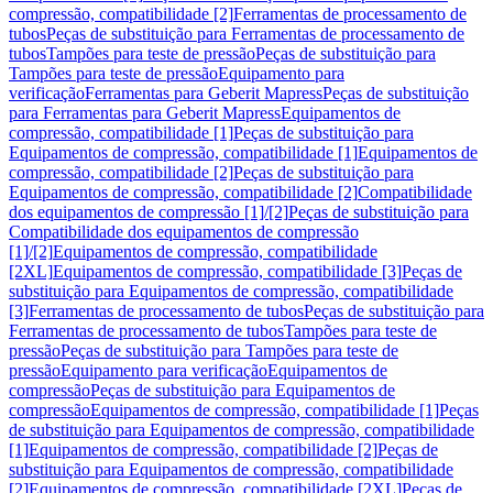
compressão, compatibilidade [2]
Ferramentas de processamento de
tubos
Peças de substituição para Ferramentas de processamento de
tubos
Tampões para teste de pressão
Peças de substituição para
Tampões para teste de pressão
Equipamento para
verificação
Ferramentas para Geberit Mapress
Peças de substituição
para Ferramentas para Geberit Mapress
Equipamentos de
compressão, compatibilidade [1]
Peças de substituição para
Equipamentos de compressão, compatibilidade [1]
Equipamentos de
compressão, compatibilidade [2]
Peças de substituição para
Equipamentos de compressão, compatibilidade [2]
Compatibilidade
dos equipamentos de compressão [1]/[2]
Peças de substituição para
Compatibilidade dos equipamentos de compressão
[1]/[2]
Equipamentos de compressão, compatibilidade
[2XL]
Equipamentos de compressão, compatibilidade [3]
Peças de
substituição para Equipamentos de compressão, compatibilidade
[3]
Ferramentas de processamento de tubos
Peças de substituição para
Ferramentas de processamento de tubos
Tampões para teste de
pressão
Peças de substituição para Tampões para teste de
pressão
Equipamento para verificação
Equipamentos de
compressão
Peças de substituição para Equipamentos de
compressão
Equipamentos de compressão, compatibilidade [1]
Peças
de substituição para Equipamentos de compressão, compatibilidade
[1]
Equipamentos de compressão, compatibilidade [2]
Peças de
substituição para Equipamentos de compressão, compatibilidade
[2]
Equipamentos de compressão, compatibilidade [2XL]
Peças de