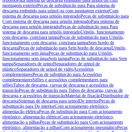
rebordo
Para sistema de descarga embutido para urinol ou com
montagem exterior
Peças de substituição para Para sistema de
descarga embutido para urinol ou com montagem exterior
Com
sistema de descarga para urinóis integrado
Peças de substituição para
Com sistema de descarga para urinóis integrado
Para sistema de
descarga para urinóis integrado
Peças de substituição para Para
sistema de descarga para urinóis integrado
Urinóis, funcionamento
com descarga, com/para tampa
Peças de substituição para Urinóis,
funcionamento com descarga, com/para tampa
Sem bordo de
descarga
Peças de substituição para Sem bordo de descarga
Urinóis,
funcionamento sem água
Peças de substituição para Urinóis,
funcionamento sem água
Sem tampa
Peças de substituição para Sem
tampa
Separadores de urinol
Separadores de urinol de
plástico
Separadores de urinol de vidro
Acessórios
complementares
Peças de substituição para Acessórios
complementares
Sifões e acessórios complementares para
sifões
Tubos de descarga, curvas de descarga e acessórios de
transição
Peças de substituição para Tubos de descarga, curvas de
descarga e acessórios de transição
Material de fixação
Distribuidor de
descarga
Sistemas de descarga para urinol
De interior
Peças de
substituição para De interior
Com acionamento eletrónico,
alimentação elétrica
Peças de substituição para Com acionamento
eletrónico, alimentação elétrica
Com acionamento eletrónico,
alimentação a pilhas
Peças de substituição para Com acionamento
eletrónico, alimentação a pilhas
Com acionamento pneumático
Peças