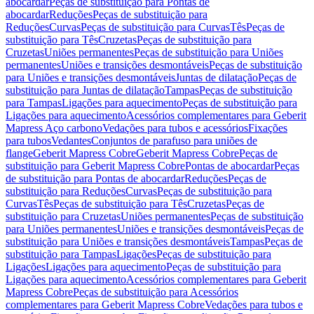
abocardar
Peças de substituição para Pontas de
abocardar
Reduções
Peças de substituição para
Reduções
Curvas
Peças de substituição para Curvas
Tês
Peças de
substituição para Tês
Cruzetas
Peças de substituição para
Cruzetas
Uniões permanentes
Peças de substituição para Uniões
permanentes
Uniões e transições desmontáveis
Peças de substituição
para Uniões e transições desmontáveis
Juntas de dilatação
Peças de
substituição para Juntas de dilatação
Tampas
Peças de substituição
para Tampas
Ligações para aquecimento
Peças de substituição para
Ligações para aquecimento
Acessórios complementares para Geberit
Mapress Aço carbono
Vedações para tubos e acessórios
Fixações
para tubos
Vedantes
Conjuntos de parafuso para uniões de
flange
Geberit Mapress Cobre
Geberit Mapress Cobre
Peças de
substituição para Geberit Mapress Cobre
Pontas de abocardar
Peças
de substituição para Pontas de abocardar
Reduções
Peças de
substituição para Reduções
Curvas
Peças de substituição para
Curvas
Tês
Peças de substituição para Tês
Cruzetas
Peças de
substituição para Cruzetas
Uniões permanentes
Peças de substituição
para Uniões permanentes
Uniões e transições desmontáveis
Peças de
substituição para Uniões e transições desmontáveis
Tampas
Peças de
substituição para Tampas
Ligações
Peças de substituição para
Ligações
Ligações para aquecimento
Peças de substituição para
Ligações para aquecimento
Acessórios complementares para Geberit
Mapress Cobre
Peças de substituição para Acessórios
complementares para Geberit Mapress Cobre
Vedações para tubos e