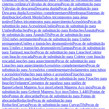
cisterna cerâmica
Válvulas de descarga
Peças de substituição para
Válvulas de descarga
Descarga dupla
Peças de substituição para
Descarga dupla
Acessórios complementares
Membranas
Sistemas de
distribuição
Geberit Mepla
Tubos tricompostos para água
potável
Tubos tricompostos para aquecimento
Acessórios
Peças de
substituição para Acessórios
Uniões
Peças de substituição para
Uniões
Reduções
Peças de substituição para Reduções
Ângulo
Peças
de substituição para Ângulo
Tês
Peças de substituição para
Tês
Uniões permanentes
Peças de substituição para Uniões
permanentes
Uniões e transições desmontáveis
Peças de substituição
para Uniões e transições desmontáveis
Tampas
Peças de substituição
para Tampas
Ligações
Peças de substituição para Ligações
Coletor
com ligação roscada
Peças de substituição para Coletor com ligação
roscada
Ligações para aquecimento
Peças de substituição para
Ligações para aquecimento
Acessórios complementares
Peças de
substituição para Acessórios complementares
Isolamentos para tubos
e acessórios
Vedações para tubos e acessórios
Fixações para
tubos
Fixações para ligações
Peças de substituição para Fixações para
ligações
Vedantes
Conjuntos de parafuso para uniões de
flange
Geberit Mapress Aço inox
Geberit Mapress Aço inox
Peças de
substituição para Geberit Mapress Aço inox
Tubos 1.4401
Pontas de
tubo
Pontas de abocardar
Peças de substituição para Pontas de
abocardar
Reduções
Peças de substituição para
Reduções
Curvas
Peças de substituição para Curvas
Tês
Peças de