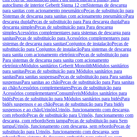
autoclismo de interior Geberit Sigma 12 cm
Sistemas de descarga
para sanitas com acionamento pneumático
Peças de substituição para
Sistemas de descarga para sanitas com acionamento pneumático
Para
descarga dupla
Peças de substituição para Para descarga dupla
Para
descarga simples
Peças de substituição para Para descarga
simples
Acessórios complementares para sistemas de descarga para
sanitas
Peças de substituição para Acessórios complementares para
sistemas de descarga para sanitas
Conjuntos de instalação
Peças de
substituição para Conjuntos de instalação
Para sistemas de descarga
para sanita com acionamento eletrónico
Peças de substituição para
Para sistemas de descarga para sanita com acionamento
eletrónico
Módulos sanitários Geberit Monolith
Módulos sanitários
para sanitas
Peças de substituição para Módulos sanitários para
sanitas
Para sanitas suspensas
Peças de substituição para Para sanitas
suspensas
Para sanitas ao chão
Peças de substituição para Para sanitas
ao chão
Acessórios complementares
Peças de substituição para
Acessórios complementares
Consumíveis
Módulos sanitários para
bidés
Peças de substituição para Módulos sanitários para bidés
Para
bidés suspensos e ao chão
Peças de substituição para Para bidés
suspensos e ao chão
Urinóis
Urinóis, funcionamento com descarga,
com rebordo
Peças de substituição para Urinóis, funcionamento com
descarga, com rebordo
Sem tampa
Peças de substituição para Sem
tampa
Urinóis, funcionamento com descarga, sem rebordo
Peças de
substituição para Urinóis, funcionamento com descarga, sem