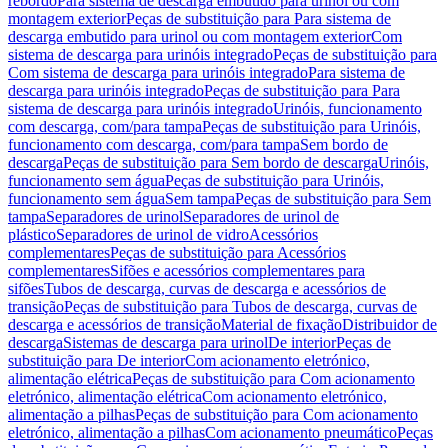
rebordo
Para sistema de descarga embutido para urinol ou com
montagem exterior
Peças de substituição para Para sistema de
descarga embutido para urinol ou com montagem exterior
Com
sistema de descarga para urinóis integrado
Peças de substituição para
Com sistema de descarga para urinóis integrado
Para sistema de
descarga para urinóis integrado
Peças de substituição para Para
sistema de descarga para urinóis integrado
Urinóis, funcionamento
com descarga, com/para tampa
Peças de substituição para Urinóis,
funcionamento com descarga, com/para tampa
Sem bordo de
descarga
Peças de substituição para Sem bordo de descarga
Urinóis,
funcionamento sem água
Peças de substituição para Urinóis,
funcionamento sem água
Sem tampa
Peças de substituição para Sem
tampa
Separadores de urinol
Separadores de urinol de
plástico
Separadores de urinol de vidro
Acessórios
complementares
Peças de substituição para Acessórios
complementares
Sifões e acessórios complementares para
sifões
Tubos de descarga, curvas de descarga e acessórios de
transição
Peças de substituição para Tubos de descarga, curvas de
descarga e acessórios de transição
Material de fixação
Distribuidor de
descarga
Sistemas de descarga para urinol
De interior
Peças de
substituição para De interior
Com acionamento eletrónico,
alimentação elétrica
Peças de substituição para Com acionamento
eletrónico, alimentação elétrica
Com acionamento eletrónico,
alimentação a pilhas
Peças de substituição para Com acionamento
eletrónico, alimentação a pilhas
Com acionamento pneumático
Peças