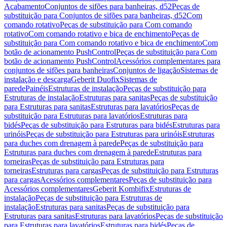
Acabamento
Conjuntos de sifões para banheiras, d52
Peças de
substituição para Conjuntos de sifões para banheiras, d52
Com
comando rotativo
Peças de substituição para Com comando
rotativo
Com comando rotativo e bica de enchimento
Peças de
substituição para Com comando rotativo e bica de enchimento
Com
botão de acionamento PushControl
Peças de substituição para Com
botão de acionamento PushControl
Acessórios complementares para
conjuntos de sifões para banheiras
Conjuntos de ligação
Sistemas de
instalação e descarga
Geberit Duofix
Sistemas de
parede
Painéis
Estruturas de instalação
Peças de substituição para
Estruturas de instalação
Estruturas para sanitas
Peças de substituição
para Estruturas para sanitas
Estruturas para lavatórios
Peças de
substituição para Estruturas para lavatórios
Estruturas para
bidés
Peças de substituição para Estruturas para bidés
Estruturas para
urinóis
Peças de substituição para Estruturas para urinóis
Estruturas
para duches com drenagem à parede
Peças de substituição para
Estruturas para duches com drenagem à parede
Estruturas para
torneiras
Peças de substituição para Estruturas para
torneiras
Estruturas para cargas
Peças de substituição para Estruturas
para cargas
Acessórios complementares
Peças de substituição para
Acessórios complementares
Geberit Kombifix
Estruturas de
instalação
Peças de substituição para Estruturas de
instalação
Estruturas para sanitas
Peças de substituição para
Estruturas para sanitas
Estruturas para lavatórios
Peças de substituição
para Estruturas para lavatórios
Estruturas para bidés
Peças de