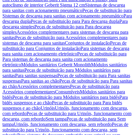
autoclismo de interior Geberit Sigma 12 cm
Sistemas de descarga
para sanitas com acionamento pneumático
Peças de substituição para
Sistemas de descarga para sanitas com acionamento pneumático
Para
descarga dupla
Peças de substituição para Para descarga dupla
Para
descarga simples
Peças de substituição para Para descarga
simples
Acessórios complementares para sistemas de descarga para
sanitas
Peças de substituição para Acessórios complementares para
sistemas de descarga para sanitas
Conjuntos de instalação
Peças de
substituição para Conjuntos de instalação
Para sistemas de descarga
para sanita com acionamento eletrónico
Peças de substituição para
Para sistemas de descarga para sanita com acionamento
eletrónico
Módulos sanitários Geberit Monolith
Módulos sanitários
para sanitas
Peças de substituição para Módulos sanitários para
sanitas
Para sanitas suspensas
Peças de substituição para Para sanitas
suspensas
Para sanitas ao chão
Peças de substituição para Para sanitas
ao chão
Acessórios complementares
Peças de substituição para
Acessórios complementares
Consumíveis
Módulos sanitários para
bidés
Peças de substituição para Módulos sanitários para bidés
Para
bidés suspensos e ao chão
Peças de substituição para Para bidés
suspensos e ao chão
Urinóis
Urinóis, funcionamento com descarga,
com rebordo
Peças de substituição para Urinóis, funcionamento com
descarga, com rebordo
Sem tampa
Peças de substituição para Sem
tampa
Urinóis, funcionamento com descarga, sem rebordo
Peças de
substituição para Urinóis, funcionamento com descarga, sem