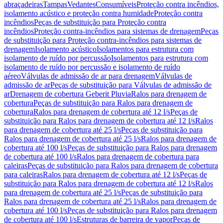
abraçadeiras
Tampas
Vedantes
Consumíveis
Proteção contra incêndios,
isolamento acústico e proteção contra humidade
Proteção contra
incêndios
Peças de substituição para Proteção contra
incêndios
Proteção contra-incêndios para sistemas de drenagem
Peças
de substituição para Proteção contra-incêndios para sistemas de
drenagem
Isolamento acústico
Isolamentos para estrutura com
isolamento de ruído por percussão
Isolamentos para estrutura com
isolamento de ruído por percussão e isolamento de ruído
aéreo
Válvulas de admissão de ar para drenagem
Válvulas de
admissão de ar
Peças de substituição para Válvulas de admissão de
ar
Drenagem de cobertura Geberit Pluvia
Ralos para drenagem de
cobertura
Peças de substituição para Ralos para drenagem de
cobertura
Ralos para drenagem de cobertura até 12 l/s
Peças de
substituição para Ralos para drenagem de cobertura até 12 l/s
Ralos
para drenagem de cobertura até 25 l/s
Peças de substituição para
Ralos para drenagem de cobertura até 25 l/s
Ralos para drenagem de
cobertura até 100 l/s
Peças de substituição para Ralos para drenagem
de cobertura até 100 l/s
Ralos para drenagem de cobertura para
caleiras
Peças de substituição para Ralos para drenagem de cobertura
para caleiras
Ralos para drenagem de cobertura até 12 l/s
Peças de
substituição para Ralos para drenagem de cobertura até 12 l/s
Ralos
para drenagem de cobertura até 25 l/s
Peças de substituição para
Ralos para drenagem de cobertura até 25 l/s
Ralos para drenagem de
cobertura até 100 l/s
Peças de substituição para Ralos para drenagem
de cobertura até 100 l/s
Estruturas de barreira de vapor
Peças de