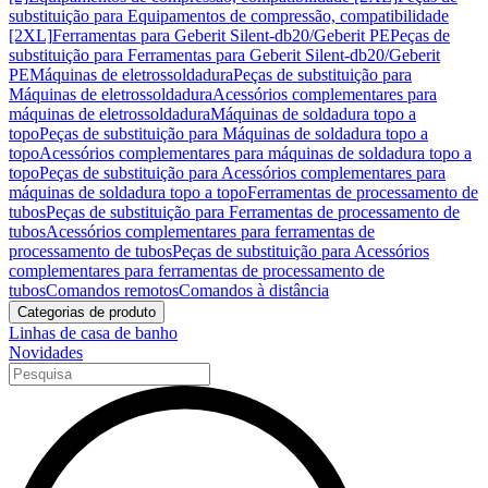
substituição para Equipamentos de compressão, compatibilidade
[2XL]
Ferramentas para Geberit Silent-db20/Geberit PE
Peças de
substituição para Ferramentas para Geberit Silent-db20/Geberit
PE
Máquinas de eletrossoldadura
Peças de substituição para
Máquinas de eletrossoldadura
Acessórios complementares para
máquinas de eletrossoldadura
Máquinas de soldadura topo a
topo
Peças de substituição para Máquinas de soldadura topo a
topo
Acessórios complementares para máquinas de soldadura topo a
topo
Peças de substituição para Acessórios complementares para
máquinas de soldadura topo a topo
Ferramentas de processamento de
tubos
Peças de substituição para Ferramentas de processamento de
tubos
Acessórios complementares para ferramentas de
processamento de tubos
Peças de substituição para Acessórios
complementares para ferramentas de processamento de
tubos
Comandos remotos
Comandos à distância
Categorias de produto
Linhas de casa de banho
Novidades