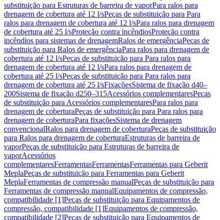
substituição para Estruturas de barreira de vapor
Para ralos para
drenagem de cobertura até 12 l/s
Peças de substituição para Para
ralos para drenagem de cobertura até 12 l/s
Para ralos para drenagem
de cobertura até 25 l/s
Proteção contra incêndios
Proteção contra
incêndios para sistemas de drenagem
Ralos de emergência
Peças de
substituição para Ralos de emergência
Para ralos para drenagem de
cobertura até 12 l/s
Peças de substituição para Para ralos para
drenagem de cobertura até 12 l/s
Para ralos para drenagem de
cobertura até 25 l/s
Peças de substituição para Para ralos para
drenagem de cobertura até 25 l/s
Fixações
Sistema de fixação d40–
200
Sistema de fixação d250–315
Acessórios complementares
Peças
de substituição para Acessórios complementares
Para ralos para
drenagem de cobertura
Peças de substituição para Para ralos para
drenagem de cobertura
Para fixações
Sistema de drenagem
convencional
Ralos para drenagem de cobertura
Peças de substituição
para Ralos para drenagem de cobertura
Estruturas de barreira de
vapor
Peças de substituição para Estruturas de barreira de
vapor
Acessórios
complementares
Ferramentas
Ferramentas
Ferramentas para Geberit
Mepla
Peças de substituição para Ferramentas para Geberit
Mepla
Ferramentas de compressão manual
Peças de substituição para
Ferramentas de compressão manual
Equipamentos de compressão,
compatibilidade [1]
Peças de substituição para Equipamentos de
compressão, compatibilidade [1]
Equipamentos de compressão,
compatibilidade [2]
Peças de substituição para Equipamentos de