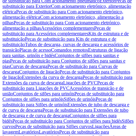
de substituição para Com acionamento pneumático
Exterior
Peças de
substituição para Exterior
Com acionamento eletrónico, alimentação
elétrica
Peças de substituição para Com acionamento eletrónico,
alimentação elétrica
Com acionamento eletrónico, alimentação a
pilhas
Peças de substituição para Com acionamento eletrónico,
alimentação a pilhas
Acessórios complementares
Peças de
substituição para Acessórios complementares
Kits de estrutura e de
substituição
Peças de substituição para Kits de estrutura e de
substituição
Tubos de descarga, curvas de descarga e acessórios de
transição
Placas de acesso
Comandos remotos
Estruturas de ligação
para sanitas, urinóis e bidés
Conjuntos de sifões para sanitas e
pias
Peças de substituição para Conjuntos de sifões para sanitas e
pias
Curvas de descarga
Peças de substituição para Curvas de
descarga
Conjuntos de ligação
Peças de substituição para Conjuntos
de ligação
Extensões da curva de descarga
Peças de substituição para
Extensões da curva de descarga
Ligações de PVC
Peças de
substituição para Ligações de PVC
Acessórios de transição e de
união
Conjuntos de sifões para urinóis
Peças de substituição para
Conjuntos de sifões para urinóis
Sifões de urinóis
Peças de
substituição para Sifões de urinóis
Extensões de tubo de descarga e
de curva de descarga
Peças de substituição para Extensões de tubo
de descarga e de curva de descarga
Conjuntos de sifões para
bidés
Peças de substituição para Conjuntos de sifões para bidés
Sifões
curvos
Peças de substituição para Sifões curvos
Ligações
Áreas de
lavagem
Lavatórios
Lavatórios
Peças de substituição para