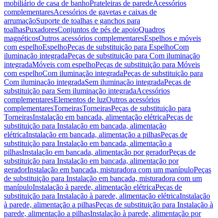
mobiliário de casa de banho
Prateleiras de parede
Acessórios
complementares
Acessórios de gavetas e caixas de
arrumação
Suporte de toalhas e ganchos para
toalhas
Puxadores
Conjuntos de pés de apoio
Quadros
magnéticos
Outros acessórios complementares
Espelhos e móveis
com espelho
Espelho
Peças de substituição para Espelho
Com
iluminação integrada
Peças de substituição para Com iluminação
integrada
Móveis com espelho
Peças de substituição para Móveis
com espelho
Com iluminação integrada
Peças de substituição para
Com iluminação integrada
Sem iluminação integrada
Peças de
substituição para Sem iluminação integrada
Acessórios
complementares
Elementos de luz
Outros acessórios
complementares
Torneiras
Torneiras
Peças de substituição para
Torneiras
Instalação em bancada, alimentação elétrica
Peças de
substituição para Instalação em bancada, alimentação
elétrica
Instalação em bancada, alimentação a pilhas
Peças de
substituição para Instalação em bancada, alimentação a
pilhas
Instalação em bancada, alimentação por gerador
Peças de
substituição para Instalação em bancada, alimentação por
gerador
Instalação em bancada, misturadora com um manípulo
Peças
de substituição para Instalação em bancada, misturadora com um
manípulo
Instalação à parede, alimentação elétrica
Peças de
substituição para Instalação à parede, alimentação elétrica
Instalação
à parede, alimentação a pilhas
Peças de substituição para Instalação à
parede, alimentação a pilhas
Instalação à parede, alimentação por