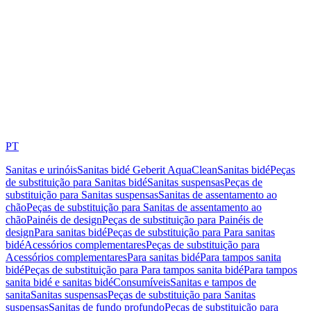
PT
Sanitas e urinóis
Sanitas bidé Geberit AquaClean
Sanitas bidé
Peças
de substituição para Sanitas bidé
Sanitas suspensas
Peças de
substituição para Sanitas suspensas
Sanitas de assentamento ao
chão
Peças de substituição para Sanitas de assentamento ao
chão
Painéis de design
Peças de substituição para Painéis de
design
Para sanitas bidé
Peças de substituição para Para sanitas
bidé
Acessórios complementares
Peças de substituição para
Acessórios complementares
Para sanitas bidé
Para tampos sanita
bidé
Peças de substituição para Para tampos sanita bidé
Para tampos
sanita bidé e sanitas bidé
Consumíveis
Sanitas e tampos de
sanita
Sanitas suspensas
Peças de substituição para Sanitas
suspensas
Sanitas de fundo profundo
Peças de substituição para