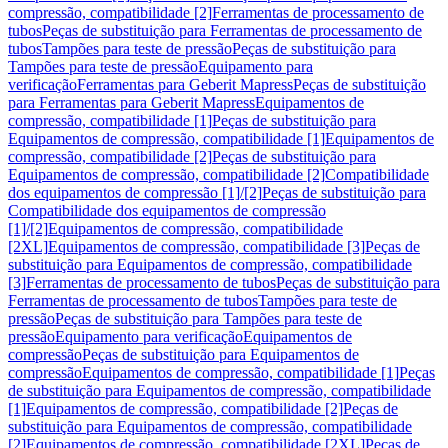
compressão, compatibilidade [2]
Ferramentas de processamento de
tubos
Peças de substituição para Ferramentas de processamento de
tubos
Tampões para teste de pressão
Peças de substituição para
Tampões para teste de pressão
Equipamento para
verificação
Ferramentas para Geberit Mapress
Peças de substituição
para Ferramentas para Geberit Mapress
Equipamentos de
compressão, compatibilidade [1]
Peças de substituição para
Equipamentos de compressão, compatibilidade [1]
Equipamentos de
compressão, compatibilidade [2]
Peças de substituição para
Equipamentos de compressão, compatibilidade [2]
Compatibilidade
dos equipamentos de compressão [1]/[2]
Peças de substituição para
Compatibilidade dos equipamentos de compressão
[1]/[2]
Equipamentos de compressão, compatibilidade
[2XL]
Equipamentos de compressão, compatibilidade [3]
Peças de
substituição para Equipamentos de compressão, compatibilidade
[3]
Ferramentas de processamento de tubos
Peças de substituição para
Ferramentas de processamento de tubos
Tampões para teste de
pressão
Peças de substituição para Tampões para teste de
pressão
Equipamento para verificação
Equipamentos de
compressão
Peças de substituição para Equipamentos de
compressão
Equipamentos de compressão, compatibilidade [1]
Peças
de substituição para Equipamentos de compressão, compatibilidade
[1]
Equipamentos de compressão, compatibilidade [2]
Peças de
substituição para Equipamentos de compressão, compatibilidade
[2]
Equipamentos de compressão, compatibilidade [2XL]
Peças de