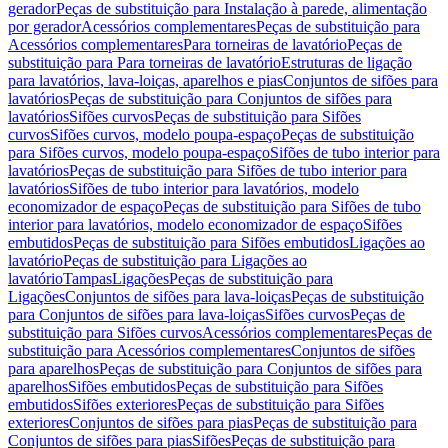
gerador
Peças de substituição para Instalação à parede, alimentação
por gerador
Acessórios complementares
Peças de substituição para
Acessórios complementares
Para torneiras de lavatório
Peças de
substituição para Para torneiras de lavatório
Estruturas de ligação
para lavatórios, lava-loiças, aparelhos e pias
Conjuntos de sifões para
lavatórios
Peças de substituição para Conjuntos de sifões para
lavatórios
Sifões curvos
Peças de substituição para Sifões
curvos
Sifões curvos, modelo poupa-espaço
Peças de substituição
para Sifões curvos, modelo poupa-espaço
Sifões de tubo interior para
lavatórios
Peças de substituição para Sifões de tubo interior para
lavatórios
Sifões de tubo interior para lavatórios, modelo
economizador de espaço
Peças de substituição para Sifões de tubo
interior para lavatórios, modelo economizador de espaço
Sifões
embutidos
Peças de substituição para Sifões embutidos
Ligações ao
lavatório
Peças de substituição para Ligações ao
lavatório
Tampas
Ligações
Peças de substituição para
Ligações
Conjuntos de sifões para lava-loiças
Peças de substituição
para Conjuntos de sifões para lava-loiças
Sifões curvos
Peças de
substituição para Sifões curvos
Acessórios complementares
Peças de
substituição para Acessórios complementares
Conjuntos de sifões
para aparelhos
Peças de substituição para Conjuntos de sifões para
aparelhos
Sifões embutidos
Peças de substituição para Sifões
embutidos
Sifões exteriores
Peças de substituição para Sifões
exteriores
Conjuntos de sifões para pias
Peças de substituição para
Conjuntos de sifões para pias
Sifões
Peças de substituição para