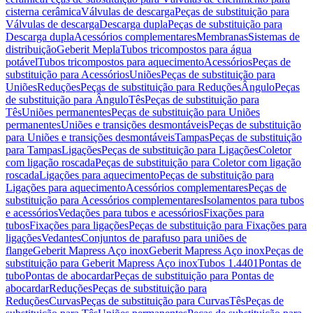
cisterna cerâmica
Válvulas de descarga
Peças de substituição para
Válvulas de descarga
Descarga dupla
Peças de substituição para
Descarga dupla
Acessórios complementares
Membranas
Sistemas de
distribuição
Geberit Mepla
Tubos tricompostos para água
potável
Tubos tricompostos para aquecimento
Acessórios
Peças de
substituição para Acessórios
Uniões
Peças de substituição para
Uniões
Reduções
Peças de substituição para Reduções
Ângulo
Peças
de substituição para Ângulo
Tês
Peças de substituição para
Tês
Uniões permanentes
Peças de substituição para Uniões
permanentes
Uniões e transições desmontáveis
Peças de substituição
para Uniões e transições desmontáveis
Tampas
Peças de substituição
para Tampas
Ligações
Peças de substituição para Ligações
Coletor
com ligação roscada
Peças de substituição para Coletor com ligação
roscada
Ligações para aquecimento
Peças de substituição para
Ligações para aquecimento
Acessórios complementares
Peças de
substituição para Acessórios complementares
Isolamentos para tubos
e acessórios
Vedações para tubos e acessórios
Fixações para
tubos
Fixações para ligações
Peças de substituição para Fixações para
ligações
Vedantes
Conjuntos de parafuso para uniões de
flange
Geberit Mapress Aço inox
Geberit Mapress Aço inox
Peças de
substituição para Geberit Mapress Aço inox
Tubos 1.4401
Pontas de
tubo
Pontas de abocardar
Peças de substituição para Pontas de
abocardar
Reduções
Peças de substituição para
Reduções
Curvas
Peças de substituição para Curvas
Tês
Peças de