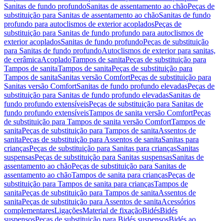
Sanitas de fundo profundo
Sanitas de assentamento ao chão
Peças de
substituição para Sanitas de assentamento ao chão
Sanitas de fundo
profundo para autoclismos de exterior acoplados
Peças de
substituição para Sanitas de fundo profundo para autoclismos de
exterior acoplados
Sanitas de fundo profundo
Peças de substituição
para Sanitas de fundo profundo
Autoclismos de exterior para sanitas,
de cerâmica
Acoplado
Tampos de sanita
Peças de substituição para
Tampos de sanita
Tampos de sanita
Peças de substituição para
Tampos de sanita
Sanitas versão Comfort
Peças de substituição para
Sanitas versão Comfort
Sanitas de fundo profundo elevadas
Peças de
substituição para Sanitas de fundo profundo elevadas
Sanitas de
fundo profundo extensíveis
Peças de substituição para Sanitas de
fundo profundo extensíveis
Tampos de sanita versão Comfort
Peças
de substituição para Tampos de sanita versão Comfort
Tampos de
sanita
Peças de substituição para Tampos de sanita
Assentos de
sanita
Peças de substituição para Assentos de sanita
Sanitas para
crianças
Peças de substituição para Sanitas para crianças
Sanitas
suspensas
Peças de substituição para Sanitas suspensas
Sanitas de
assentamento ao chão
Peças de substituição para Sanitas de
assentamento ao chão
Tampos de sanita para crianças
Peças de
substituição para Tampos de sanita para crianças
Tampos de
sanita
Peças de substituição para Tampos de sanita
Assentos de
sanita
Peças de substituição para Assentos de sanita
Acessórios
complementares
Ligações
Material de fixação
Bidés
Bidés
suspensos
Peças de substituição para Bidés suspensos
Bidés ao