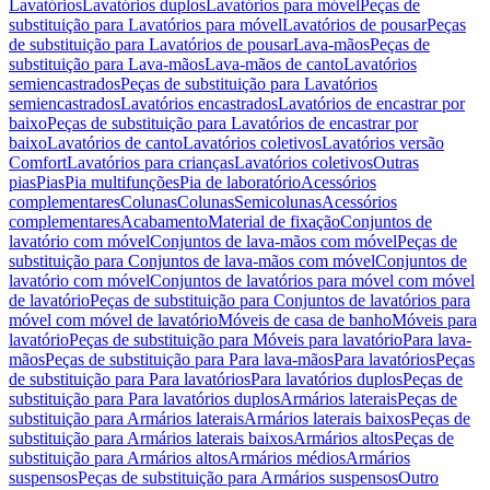
Lavatórios
Lavatórios duplos
Lavatórios para móvel
Peças de
substituição para Lavatórios para móvel
Lavatórios de pousar
Peças
de substituição para Lavatórios de pousar
Lava-mãos
Peças de
substituição para Lava-mãos
Lava-mãos de canto
Lavatórios
semiencastrados
Peças de substituição para Lavatórios
semiencastrados
Lavatórios encastrados
Lavatórios de encastrar por
baixo
Peças de substituição para Lavatórios de encastrar por
baixo
Lavatórios de canto
Lavatórios coletivos
Lavatórios versão
Comfort
Lavatórios para crianças
Lavatórios coletivos
Outras
pias
Pias
Pia multifunções
Pia de laboratório
Acessórios
complementares
Colunas
Colunas
Semicolunas
Acessórios
complementares
Acabamento
Material de fixação
Conjuntos de
lavatório com móvel
Conjuntos de lava-mãos com móvel
Peças de
substituição para Conjuntos de lava-mãos com móvel
Conjuntos de
lavatório com móvel
Conjuntos de lavatórios para móvel com móvel
de lavatório
Peças de substituição para Conjuntos de lavatórios para
móvel com móvel de lavatório
Móveis de casa de banho
Móveis para
lavatório
Peças de substituição para Móveis para lavatório
Para lava-
mãos
Peças de substituição para Para lava-mãos
Para lavatórios
Peças
de substituição para Para lavatórios
Para lavatórios duplos
Peças de
substituição para Para lavatórios duplos
Armários laterais
Peças de
substituição para Armários laterais
Armários laterais baixos
Peças de
substituição para Armários laterais baixos
Armários altos
Peças de
substituição para Armários altos
Armários médios
Armários
suspensos
Peças de substituição para Armários suspensos
Outro