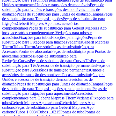
substituição para Tês
Uniões permanentes
Peças de substituição para
Uniões permanentes
Uniões e transições desmontáveis
Peças de
substituição para Uniões e transições desmontáveis
Juntas de
dilatação
Peças de substituição para Juntas de dilatação
Tampas
Peças
de substituição para Tampas
Ligações
Peças de substituição para
Ligações
Geberit Mapress Aço inox, acessórios
complementares
Peças de substituição para Geberit Mapress Aço
inox, acessórios complementares
Vedações para tubos e
acessórios
Fixações para tubos
Fixações para ligações
Peças de
substituição para Fixações para ligações
Vedantes
Geberit Mapress
Therm
Tubos Therm
Acessório
Peças de substituição para
Acessório
Pontas de abocardar
Peças de substituição para Pontas de
abocardar
Reduções
Peças de substituição para
Reduções
Curvas
Peças de substituição para Curvas
Tês
Peças de
substituição para Tês
Acessórios de transição permanentes
Peças de
substituição para Acessórios de transição permanentes
Uniões e
acessórios de transição desmontáveis
Peças de substituição para
Uniões e acessórios de transição desmontáveis
Juntas de
dilatação
Peças de substituição para Juntas de dilatação
Tampas
Peças
de substituição para Tampas
Ligações para aquecimento
Peças de
substituição para Ligações para aquecimento
Acessórios
complementares para Geberit Mapress Therm
Vedantes
Fixações para
tubos
Geberit Mapress Aço carbono
Geberit Mapress Aço
carbono
Peças de substituição para Geberit Mapress Aço
carbono
Tubos 1.0034
Tubos 1.0215
Pontas de tubo
Pontas de