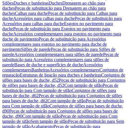
Sifões
Duches e banheiras
Duches
Drenagem ao chão para
duches
Peças de substituição para Drenagem ao chão para
duches
Calhas para duche
Peças de substituição para Calhas para
duche
Acessórios para calhas para duche
Peças de substituição para
Acessórios para calhas para duche
Esgotos no pavimento para
duche
Peças de substituição para Esgotos no pavimento para
duche
Acessórios complementares para esgotos no pavimento para
duche de pavimento
Peças de substituição para Acessórios
complementares para esgotos no pavimento para duche de
pavimento
Sifões de parede
Peças de substituição para Sifões de
parede
Acessórios complementares para sifões de parede
Peças de
substituição para Acessórios complementares para sifões de
parede
Bases de duche e superfícies de duche
Acessórios
complementares
Banheiras
Acessórios complementares
Conjuntos de
reparação
Estruturas de ligação para duches e banheiras
Conjuntos de
sifões para bases de duche, d52
Peças de substituição para Conjuntos
de sifões para bases de duche, d52
Com tampão de sifão
Peças de
substituição para Com tampão de sifão
Conjuntos de sifões para
bases de duche, d62
Peças de substituição para Conjuntos de sifões
para bases de duche, d62
Com tampão de sifão
Peças de substituição
para Com tampão de sifão
Conjuntos de sifões para bases de duche,
d90
Peças de substituição para Conjuntos de sifões para bases de
duche, d90
Com tampão de sifão
Peças de substituição para Com
tampão de sifão
Sem tampão de sifão
Peças de substituição para Sem
tampão de sifão
Acabamento
Peças de substituição para