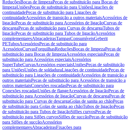
Reduções
Bocas de limpeza
Peças de substituição para Bocas de
limpeza
Uniões
Peças de substituição para Uniões
Ligações de
continuidade
Peças de substituição para Ligações de
continuidade
Acessórios de transição a outros materiais
Acessórios de
ligação
Peças de substituição para Acessórios de ligação
Curvas de
descarga
Peças de substituição para Curvas de descarga
Tubos de
ligação
Peças de substituição para Tubos de ligação
Acessórios
complementares
Abraçadeiras
Tampas
Consumíveis
Geberit
PE
Tubos
Acessórios
Peças de substituição para
Acessórios
Curvas
Forquilhas
Reduções
Bocas de limpeza
Peças de
substituição para Bocas de limpeza
Acessórios especiais
Peças de
substituição para Acessórios especiais
Acessórios
SuperTube
Curvas
Acessórios especiais
Uniões
Peças de substituição
para Uniões
Uniões de soldadura
Ligações de continuidade
Peças de
substituição para Ligações de continuidade
Acessórios de transição a
outros materiais
Peças de substituição para Acessórios de transição a
outros materiais
Conexões roscadas
Peças de substituição para
Conexões roscadas
Uniões de flange
Acessórios de ligação
Peças de
substituição para Acessórios de ligação
Curvas de descarga
Peças de
substituição para Curvas de descarga
Golas de sanita ao chão
Peças
de substituição para Golas de sanita ao chão
Tubos de ligação
Peças
de substituição para Tubos de ligação
Sifões curvos
Peças de
substituição para Sifões curvos
Sifões de sucção
Peças de substituição
para Sifões de sucção
Acessórios
complementares
Abraçadeiras
Fixações para