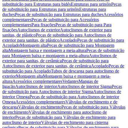
substituição para Estruturas para bidés
Estruturas para urinóis
Peças
de substituição para Estruturas para urinóis
Estruturas para
duches
Peças de substituição para Estruturas para duches
Acessórios
complementares
Peças de substituição para Acessórios
complementares
Para fixações
Peças de substituição para Para
fixações
Autoclismos de exterior
Autoclismos de exterior para
sanitas, de plástico
Peças de substituição para Autoclismos de
exterior para sanitas, de plástico
Acoplado
Peças de substituição para
Acoplado
Montagem alta
Peças de substituição para Montagem
alta
Montagem baixa e montagem a meia-altura
Peças de substituição
para Montagem baixa e montagem a meia-altura
Autoclismos de
exterior para sanitas, de cerâmica
Peças de substituição para
Autoclismos de exterior para sanitas, de cerâmica
Acoplado
Peças de
substituição para Acoplado
Tubos de descarga para autoclismo de
exterior
Montagem alta
Montagem baixa e montagem a meia-
altura
Acessórios complementares
Vedantes
Mangas de
ligação
Autoclismos de interior
Autoclismos de interior Sigma
Peças
de substituição para Autoclismos de interior Sigma
Autoclismos de
interior Omega
Peças de substituição para Autoclismos de interior
Omega
Acessórios complementares
Válvulas de enchimento e de
descarga
Válvulas de enchimento
Peças de substituição para Válvulas
de enchimento
Válvulas de enchimento para autoclismo de
interior
Peças de substituição para Válvulas de enchimento para
autoclismo de interior
Válvulas de enchimento para cisterna
cerâmica
Peças de substituição para Válvulas de enchimento para