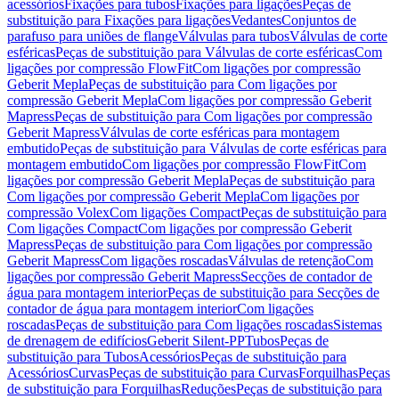
acessórios
Fixações para tubos
Fixações para ligações
Peças de
substituição para Fixações para ligações
Vedantes
Conjuntos de
parafuso para uniões de flange
Válvulas para tubos
Válvulas de corte
esféricas
Peças de substituição para Válvulas de corte esféricas
Com
ligações por compressão FlowFit
Com ligações por compressão
Geberit Mepla
Peças de substituição para Com ligações por
compressão Geberit Mepla
Com ligações por compressão Geberit
Mapress
Peças de substituição para Com ligações por compressão
Geberit Mapress
Válvulas de corte esféricas para montagem
embutido
Peças de substituição para Válvulas de corte esféricas para
montagem embutido
Com ligações por compressão FlowFit
Com
ligações por compressão Geberit Mepla
Peças de substituição para
Com ligações por compressão Geberit Mepla
Com ligações por
compressão Volex
Com ligações Compact
Peças de substituição para
Com ligações Compact
Com ligações por compressão Geberit
Mapress
Peças de substituição para Com ligações por compressão
Geberit Mapress
Com ligações roscadas
Válvulas de retenção
Com
ligações por compressão Geberit Mapress
Secções de contador de
água para montagem interior
Peças de substituição para Secções de
contador de água para montagem interior
Com ligações
roscadas
Peças de substituição para Com ligações roscadas
Sistemas
de drenagem de edifícios
Geberit Silent-PP
Tubos
Peças de
substituição para Tubos
Acessórios
Peças de substituição para
Acessórios
Curvas
Peças de substituição para Curvas
Forquilhas
Peças
de substituição para Forquilhas
Reduções
Peças de substituição para