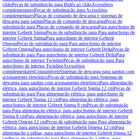
chão
Peças de substituição para Bidés ao chão
Acessórios
complementares
Peças de substituição para Acessórios
complementares
Placas de comando de descarga e sistemas de
descarga para sanitas
Placas de comando de descarga
Peças de
substituição para Placas de comando de descarga
Para autoclismo de
interior Geberit Sigma
Peças de substituição para Para autoclismo de
interior Geberit Sigma
Para autoclismo de interior Geberit
Omega
Peças de substituição para Para autoclismo de interior
Geberit Omega
Para autoclismo de interior Geberit Delta
Peças de
substituição para Para autoclismo de interior Geberit Delta
Para
autoclismo de interior Twinline
Peças de substituição para Para
autoclismo de interior Twinline
Acessórios
complementares
Consumíveis
Sistemas de descarga para sanitas com
acionamento eletrónico
Peças de substituição para Sistemas de
descarga para sanitas com acionamento eletrónico
Para alimentação
elétrica, para autoclismo de interior Geberit Sigma 12 cm
Peças de
substituição para Para alimentação elétrica, para autoclismo de
interior Geberit Sigma 12 cm
Para alimentação elétrica, para
autoclismos de interior Geberit Sigma 8 cm
Peças de substituição
para Para alimentação elétrica, para autoclismos de interior Geberit
Sigma 8 cm
Para alimentação elétrica, para autoclismo de interior
Geberit Omega 12 cm
Peças de substituição para Para alimentação
elétrica, para autoclismo de interior Geberit Omega 12 cm
Para
alimentação a pilhas, para autoclismo de interior Geberit Sigma 12
cm
Peças de substituição para Para alimentação a pilhas, para