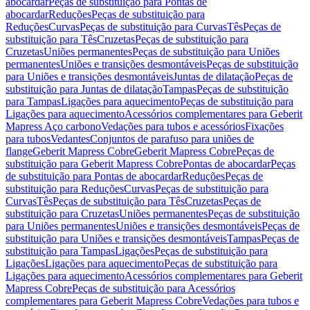
abocardar
Peças de substituição para Pontas de
abocardar
Reduções
Peças de substituição para
Reduções
Curvas
Peças de substituição para Curvas
Tês
Peças de
substituição para Tês
Cruzetas
Peças de substituição para
Cruzetas
Uniões permanentes
Peças de substituição para Uniões
permanentes
Uniões e transições desmontáveis
Peças de substituição
para Uniões e transições desmontáveis
Juntas de dilatação
Peças de
substituição para Juntas de dilatação
Tampas
Peças de substituição
para Tampas
Ligações para aquecimento
Peças de substituição para
Ligações para aquecimento
Acessórios complementares para Geberit
Mapress Aço carbono
Vedações para tubos e acessórios
Fixações
para tubos
Vedantes
Conjuntos de parafuso para uniões de
flange
Geberit Mapress Cobre
Geberit Mapress Cobre
Peças de
substituição para Geberit Mapress Cobre
Pontas de abocardar
Peças
de substituição para Pontas de abocardar
Reduções
Peças de
substituição para Reduções
Curvas
Peças de substituição para
Curvas
Tês
Peças de substituição para Tês
Cruzetas
Peças de
substituição para Cruzetas
Uniões permanentes
Peças de substituição
para Uniões permanentes
Uniões e transições desmontáveis
Peças de
substituição para Uniões e transições desmontáveis
Tampas
Peças de
substituição para Tampas
Ligações
Peças de substituição para
Ligações
Ligações para aquecimento
Peças de substituição para
Ligações para aquecimento
Acessórios complementares para Geberit
Mapress Cobre
Peças de substituição para Acessórios
complementares para Geberit Mapress Cobre
Vedações para tubos e