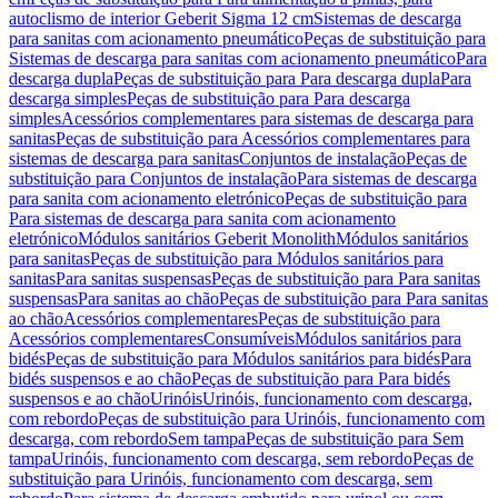
autoclismo de interior Geberit Sigma 12 cm
Sistemas de descarga
para sanitas com acionamento pneumático
Peças de substituição para
Sistemas de descarga para sanitas com acionamento pneumático
Para
descarga dupla
Peças de substituição para Para descarga dupla
Para
descarga simples
Peças de substituição para Para descarga
simples
Acessórios complementares para sistemas de descarga para
sanitas
Peças de substituição para Acessórios complementares para
sistemas de descarga para sanitas
Conjuntos de instalação
Peças de
substituição para Conjuntos de instalação
Para sistemas de descarga
para sanita com acionamento eletrónico
Peças de substituição para
Para sistemas de descarga para sanita com acionamento
eletrónico
Módulos sanitários Geberit Monolith
Módulos sanitários
para sanitas
Peças de substituição para Módulos sanitários para
sanitas
Para sanitas suspensas
Peças de substituição para Para sanitas
suspensas
Para sanitas ao chão
Peças de substituição para Para sanitas
ao chão
Acessórios complementares
Peças de substituição para
Acessórios complementares
Consumíveis
Módulos sanitários para
bidés
Peças de substituição para Módulos sanitários para bidés
Para
bidés suspensos e ao chão
Peças de substituição para Para bidés
suspensos e ao chão
Urinóis
Urinóis, funcionamento com descarga,
com rebordo
Peças de substituição para Urinóis, funcionamento com
descarga, com rebordo
Sem tampa
Peças de substituição para Sem
tampa
Urinóis, funcionamento com descarga, sem rebordo
Peças de
substituição para Urinóis, funcionamento com descarga, sem