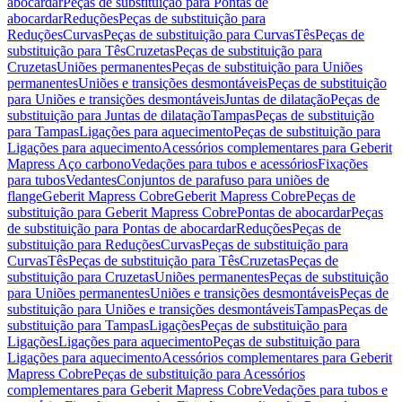
abocardar
Peças de substituição para Pontas de
abocardar
Reduções
Peças de substituição para
Reduções
Curvas
Peças de substituição para Curvas
Tês
Peças de
substituição para Tês
Cruzetas
Peças de substituição para
Cruzetas
Uniões permanentes
Peças de substituição para Uniões
permanentes
Uniões e transições desmontáveis
Peças de substituição
para Uniões e transições desmontáveis
Juntas de dilatação
Peças de
substituição para Juntas de dilatação
Tampas
Peças de substituição
para Tampas
Ligações para aquecimento
Peças de substituição para
Ligações para aquecimento
Acessórios complementares para Geberit
Mapress Aço carbono
Vedações para tubos e acessórios
Fixações
para tubos
Vedantes
Conjuntos de parafuso para uniões de
flange
Geberit Mapress Cobre
Geberit Mapress Cobre
Peças de
substituição para Geberit Mapress Cobre
Pontas de abocardar
Peças
de substituição para Pontas de abocardar
Reduções
Peças de
substituição para Reduções
Curvas
Peças de substituição para
Curvas
Tês
Peças de substituição para Tês
Cruzetas
Peças de
substituição para Cruzetas
Uniões permanentes
Peças de substituição
para Uniões permanentes
Uniões e transições desmontáveis
Peças de
substituição para Uniões e transições desmontáveis
Tampas
Peças de
substituição para Tampas
Ligações
Peças de substituição para
Ligações
Ligações para aquecimento
Peças de substituição para
Ligações para aquecimento
Acessórios complementares para Geberit
Mapress Cobre
Peças de substituição para Acessórios
complementares para Geberit Mapress Cobre
Vedações para tubos e