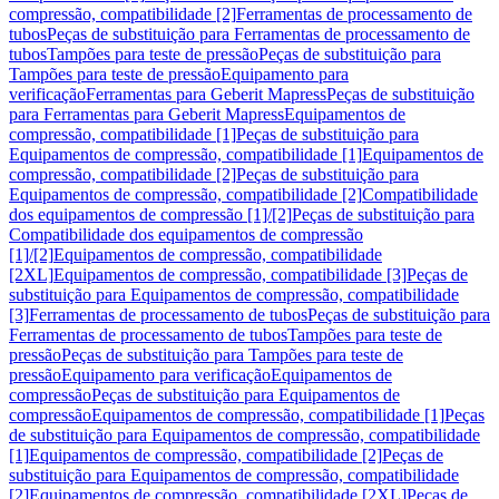
compressão, compatibilidade [2]
Ferramentas de processamento de
tubos
Peças de substituição para Ferramentas de processamento de
tubos
Tampões para teste de pressão
Peças de substituição para
Tampões para teste de pressão
Equipamento para
verificação
Ferramentas para Geberit Mapress
Peças de substituição
para Ferramentas para Geberit Mapress
Equipamentos de
compressão, compatibilidade [1]
Peças de substituição para
Equipamentos de compressão, compatibilidade [1]
Equipamentos de
compressão, compatibilidade [2]
Peças de substituição para
Equipamentos de compressão, compatibilidade [2]
Compatibilidade
dos equipamentos de compressão [1]/[2]
Peças de substituição para
Compatibilidade dos equipamentos de compressão
[1]/[2]
Equipamentos de compressão, compatibilidade
[2XL]
Equipamentos de compressão, compatibilidade [3]
Peças de
substituição para Equipamentos de compressão, compatibilidade
[3]
Ferramentas de processamento de tubos
Peças de substituição para
Ferramentas de processamento de tubos
Tampões para teste de
pressão
Peças de substituição para Tampões para teste de
pressão
Equipamento para verificação
Equipamentos de
compressão
Peças de substituição para Equipamentos de
compressão
Equipamentos de compressão, compatibilidade [1]
Peças
de substituição para Equipamentos de compressão, compatibilidade
[1]
Equipamentos de compressão, compatibilidade [2]
Peças de
substituição para Equipamentos de compressão, compatibilidade
[2]
Equipamentos de compressão, compatibilidade [2XL]
Peças de