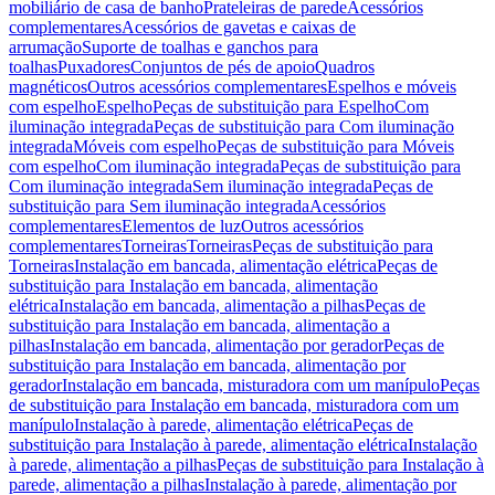
mobiliário de casa de banho
Prateleiras de parede
Acessórios
complementares
Acessórios de gavetas e caixas de
arrumação
Suporte de toalhas e ganchos para
toalhas
Puxadores
Conjuntos de pés de apoio
Quadros
magnéticos
Outros acessórios complementares
Espelhos e móveis
com espelho
Espelho
Peças de substituição para Espelho
Com
iluminação integrada
Peças de substituição para Com iluminação
integrada
Móveis com espelho
Peças de substituição para Móveis
com espelho
Com iluminação integrada
Peças de substituição para
Com iluminação integrada
Sem iluminação integrada
Peças de
substituição para Sem iluminação integrada
Acessórios
complementares
Elementos de luz
Outros acessórios
complementares
Torneiras
Torneiras
Peças de substituição para
Torneiras
Instalação em bancada, alimentação elétrica
Peças de
substituição para Instalação em bancada, alimentação
elétrica
Instalação em bancada, alimentação a pilhas
Peças de
substituição para Instalação em bancada, alimentação a
pilhas
Instalação em bancada, alimentação por gerador
Peças de
substituição para Instalação em bancada, alimentação por
gerador
Instalação em bancada, misturadora com um manípulo
Peças
de substituição para Instalação em bancada, misturadora com um
manípulo
Instalação à parede, alimentação elétrica
Peças de
substituição para Instalação à parede, alimentação elétrica
Instalação
à parede, alimentação a pilhas
Peças de substituição para Instalação à
parede, alimentação a pilhas
Instalação à parede, alimentação por