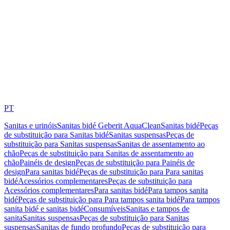
PT
Sanitas e urinóis
Sanitas bidé Geberit AquaClean
Sanitas bidé
Peças
de substituição para Sanitas bidé
Sanitas suspensas
Peças de
substituição para Sanitas suspensas
Sanitas de assentamento ao
chão
Peças de substituição para Sanitas de assentamento ao
chão
Painéis de design
Peças de substituição para Painéis de
design
Para sanitas bidé
Peças de substituição para Para sanitas
bidé
Acessórios complementares
Peças de substituição para
Acessórios complementares
Para sanitas bidé
Para tampos sanita
bidé
Peças de substituição para Para tampos sanita bidé
Para tampos
sanita bidé e sanitas bidé
Consumíveis
Sanitas e tampos de
sanita
Sanitas suspensas
Peças de substituição para Sanitas
suspensas
Sanitas de fundo profundo
Peças de substituição para