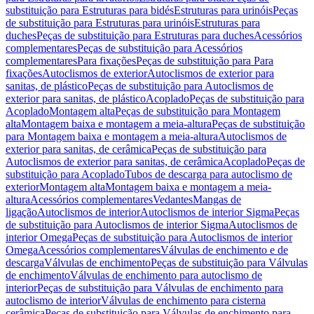
substituição para Estruturas para bidés
Estruturas para urinóis
Peças
de substituição para Estruturas para urinóis
Estruturas para
duches
Peças de substituição para Estruturas para duches
Acessórios
complementares
Peças de substituição para Acessórios
complementares
Para fixações
Peças de substituição para Para
fixações
Autoclismos de exterior
Autoclismos de exterior para
sanitas, de plástico
Peças de substituição para Autoclismos de
exterior para sanitas, de plástico
Acoplado
Peças de substituição para
Acoplado
Montagem alta
Peças de substituição para Montagem
alta
Montagem baixa e montagem a meia-altura
Peças de substituição
para Montagem baixa e montagem a meia-altura
Autoclismos de
exterior para sanitas, de cerâmica
Peças de substituição para
Autoclismos de exterior para sanitas, de cerâmica
Acoplado
Peças de
substituição para Acoplado
Tubos de descarga para autoclismo de
exterior
Montagem alta
Montagem baixa e montagem a meia-
altura
Acessórios complementares
Vedantes
Mangas de
ligação
Autoclismos de interior
Autoclismos de interior Sigma
Peças
de substituição para Autoclismos de interior Sigma
Autoclismos de
interior Omega
Peças de substituição para Autoclismos de interior
Omega
Acessórios complementares
Válvulas de enchimento e de
descarga
Válvulas de enchimento
Peças de substituição para Válvulas
de enchimento
Válvulas de enchimento para autoclismo de
interior
Peças de substituição para Válvulas de enchimento para
autoclismo de interior
Válvulas de enchimento para cisterna
cerâmica
Peças de substituição para Válvulas de enchimento para