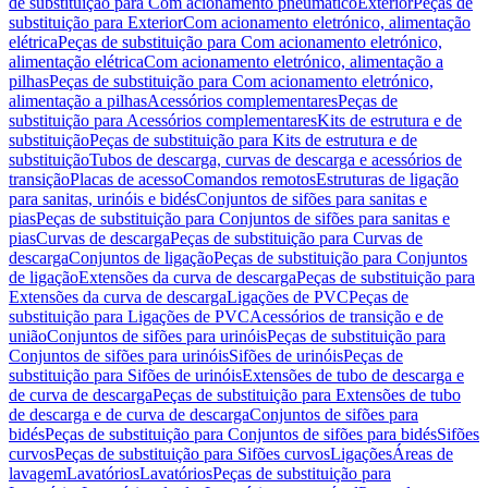
de substituição para Com acionamento pneumático
Exterior
Peças de
substituição para Exterior
Com acionamento eletrónico, alimentação
elétrica
Peças de substituição para Com acionamento eletrónico,
alimentação elétrica
Com acionamento eletrónico, alimentação a
pilhas
Peças de substituição para Com acionamento eletrónico,
alimentação a pilhas
Acessórios complementares
Peças de
substituição para Acessórios complementares
Kits de estrutura e de
substituição
Peças de substituição para Kits de estrutura e de
substituição
Tubos de descarga, curvas de descarga e acessórios de
transição
Placas de acesso
Comandos remotos
Estruturas de ligação
para sanitas, urinóis e bidés
Conjuntos de sifões para sanitas e
pias
Peças de substituição para Conjuntos de sifões para sanitas e
pias
Curvas de descarga
Peças de substituição para Curvas de
descarga
Conjuntos de ligação
Peças de substituição para Conjuntos
de ligação
Extensões da curva de descarga
Peças de substituição para
Extensões da curva de descarga
Ligações de PVC
Peças de
substituição para Ligações de PVC
Acessórios de transição e de
união
Conjuntos de sifões para urinóis
Peças de substituição para
Conjuntos de sifões para urinóis
Sifões de urinóis
Peças de
substituição para Sifões de urinóis
Extensões de tubo de descarga e
de curva de descarga
Peças de substituição para Extensões de tubo
de descarga e de curva de descarga
Conjuntos de sifões para
bidés
Peças de substituição para Conjuntos de sifões para bidés
Sifões
curvos
Peças de substituição para Sifões curvos
Ligações
Áreas de
lavagem
Lavatórios
Lavatórios
Peças de substituição para