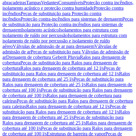
abraçadeiras
Tampas
Vedantes
Consumíveis
Proteção contra incêndios,
isolamento acústico e proteção contra humidade
Proteção contra
incêndios
Peças de substituição para Proteção contra
incêndios
Proteção contra-incêndios para sistemas de drenagem
Peças
de substituição para Proteção contra-incêndios para sistemas de
drenagem
Isolamento acústico
Isolamentos para estrutura com
isolamento de ruído por percussão
Isolamentos para estrutura com
isolamento de ruído por percussão e isolamento de ruído
aéreo
Válvulas de admissão de ar para drenagem
Válvulas de
admissão de ar
Peças de substituição para Válvulas de admissão de
ar
Drenagem de cobertura Geberit Pluvia
Ralos para drenagem de
cobertura
Peças de substituição para Ralos para drenagem de
cobertura
Ralos para drenagem de cobertura até 12 l/s
Peças de
substituição para Ralos para drenagem de cobertura até 12 l/s
Ralos
para drenagem de cobertura até 25 l/s
Peças de substituição para
Ralos para drenagem de cobertura até 25 l/s
Ralos para drenagem de
cobertura até 100 l/s
Peças de substituição para Ralos para drenagem
de cobertura até 100 l/s
Ralos para drenagem de cobertura para
caleiras
Peças de substituição para Ralos para drenagem de cobertura
para caleiras
Ralos para drenagem de cobertura até 12 l/s
Peças de
substituição para Ralos para drenagem de cobertura até 12 l/s
Ralos
para drenagem de cobertura até 25 l/s
Peças de substituição para
Ralos para drenagem de cobertura até 25 l/s
Ralos para drenagem de
cobertura até 100 l/s
Peças de substituição para Ralos para drenagem
de cobertura até 100 l/s
Estruturas de barreira de vapor
Peças de