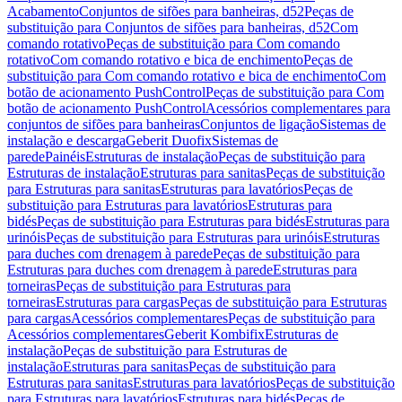
Acabamento
Conjuntos de sifões para banheiras, d52
Peças de
substituição para Conjuntos de sifões para banheiras, d52
Com
comando rotativo
Peças de substituição para Com comando
rotativo
Com comando rotativo e bica de enchimento
Peças de
substituição para Com comando rotativo e bica de enchimento
Com
botão de acionamento PushControl
Peças de substituição para Com
botão de acionamento PushControl
Acessórios complementares para
conjuntos de sifões para banheiras
Conjuntos de ligação
Sistemas de
instalação e descarga
Geberit Duofix
Sistemas de
parede
Painéis
Estruturas de instalação
Peças de substituição para
Estruturas de instalação
Estruturas para sanitas
Peças de substituição
para Estruturas para sanitas
Estruturas para lavatórios
Peças de
substituição para Estruturas para lavatórios
Estruturas para
bidés
Peças de substituição para Estruturas para bidés
Estruturas para
urinóis
Peças de substituição para Estruturas para urinóis
Estruturas
para duches com drenagem à parede
Peças de substituição para
Estruturas para duches com drenagem à parede
Estruturas para
torneiras
Peças de substituição para Estruturas para
torneiras
Estruturas para cargas
Peças de substituição para Estruturas
para cargas
Acessórios complementares
Peças de substituição para
Acessórios complementares
Geberit Kombifix
Estruturas de
instalação
Peças de substituição para Estruturas de
instalação
Estruturas para sanitas
Peças de substituição para
Estruturas para sanitas
Estruturas para lavatórios
Peças de substituição
para Estruturas para lavatórios
Estruturas para bidés
Peças de