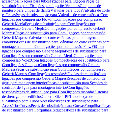
acessórios
Fixações para tubos
Fixações para ligações
Peças de
substituição para Fixações para ligações
Vedantes
Conjuntos de
parafuso para uniões de flange
Válvulas para tubos
Válvulas de corte
esféricas
Peças de substituição para Válvulas de corte esféricas
Com
ligações por compressão FlowFit
Com ligações por compressão
Geberit Mepla
Peças de substituição para Com ligações por
compressão Geberit Mepla
Com ligações por compressão Geberit
Mapress
Peças de substituição para Com ligações por compressão
Geberit Mapress
Válvulas de corte esféricas para montagem
embutido
Peças de substituição para Válvulas de corte esféricas para
montagem embutido
Com ligações por compressão FlowFit
Com
ligações por compressão Geberit Mepla
Peças de substituição para
Com ligações por compressão Geberit Mepla
Com ligações por
compressão Volex
Com ligações Compact
Peças de substituição para
Com ligações Compact
Com ligações por compressão Geberit
Mapress
Peças de substituição para Com ligações por compressão
Geberit Mapress
Com ligações roscadas
Válvulas de retenção
Com
ligações por compressão Geberit Mapress
Secções de contador de
água para montagem interior
Peças de substituição para Secções de
contador de água para montagem interior
Com ligações
roscadas
Peças de substituição para Com ligações roscadas
Sistemas
de drenagem de edifícios
Geberit Silent-PP
Tubos
Peças de
substituição para Tubos
Acessórios
Peças de substituição para
Acessórios
Curvas
Peças de substituição para Curvas
Forquilhas
Peças
de substituição para Forquilhas
Reduções
Peças de substituição para