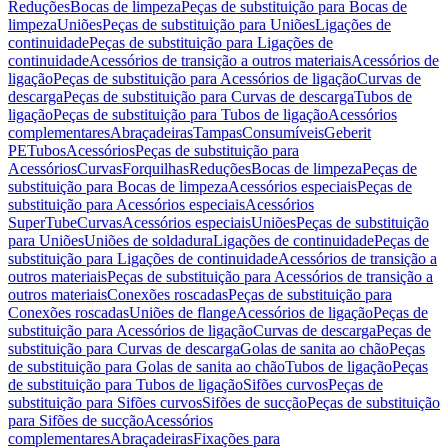
Reduções
Bocas de limpeza
Peças de substituição para Bocas de
limpeza
Uniões
Peças de substituição para Uniões
Ligações de
continuidade
Peças de substituição para Ligações de
continuidade
Acessórios de transição a outros materiais
Acessórios de
ligação
Peças de substituição para Acessórios de ligação
Curvas de
descarga
Peças de substituição para Curvas de descarga
Tubos de
ligação
Peças de substituição para Tubos de ligação
Acessórios
complementares
Abraçadeiras
Tampas
Consumíveis
Geberit
PE
Tubos
Acessórios
Peças de substituição para
Acessórios
Curvas
Forquilhas
Reduções
Bocas de limpeza
Peças de
substituição para Bocas de limpeza
Acessórios especiais
Peças de
substituição para Acessórios especiais
Acessórios
SuperTube
Curvas
Acessórios especiais
Uniões
Peças de substituição
para Uniões
Uniões de soldadura
Ligações de continuidade
Peças de
substituição para Ligações de continuidade
Acessórios de transição a
outros materiais
Peças de substituição para Acessórios de transição a
outros materiais
Conexões roscadas
Peças de substituição para
Conexões roscadas
Uniões de flange
Acessórios de ligação
Peças de
substituição para Acessórios de ligação
Curvas de descarga
Peças de
substituição para Curvas de descarga
Golas de sanita ao chão
Peças
de substituição para Golas de sanita ao chão
Tubos de ligação
Peças
de substituição para Tubos de ligação
Sifões curvos
Peças de
substituição para Sifões curvos
Sifões de sucção
Peças de substituição
para Sifões de sucção
Acessórios
complementares
Abraçadeiras
Fixações para