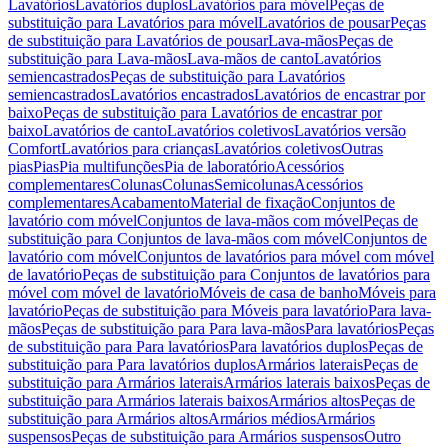
Lavatórios
Lavatórios duplos
Lavatórios para móvel
Peças de
substituição para Lavatórios para móvel
Lavatórios de pousar
Peças
de substituição para Lavatórios de pousar
Lava-mãos
Peças de
substituição para Lava-mãos
Lava-mãos de canto
Lavatórios
semiencastrados
Peças de substituição para Lavatórios
semiencastrados
Lavatórios encastrados
Lavatórios de encastrar por
baixo
Peças de substituição para Lavatórios de encastrar por
baixo
Lavatórios de canto
Lavatórios coletivos
Lavatórios versão
Comfort
Lavatórios para crianças
Lavatórios coletivos
Outras
pias
Pias
Pia multifunções
Pia de laboratório
Acessórios
complementares
Colunas
Colunas
Semicolunas
Acessórios
complementares
Acabamento
Material de fixação
Conjuntos de
lavatório com móvel
Conjuntos de lava-mãos com móvel
Peças de
substituição para Conjuntos de lava-mãos com móvel
Conjuntos de
lavatório com móvel
Conjuntos de lavatórios para móvel com móvel
de lavatório
Peças de substituição para Conjuntos de lavatórios para
móvel com móvel de lavatório
Móveis de casa de banho
Móveis para
lavatório
Peças de substituição para Móveis para lavatório
Para lava-
mãos
Peças de substituição para Para lava-mãos
Para lavatórios
Peças
de substituição para Para lavatórios
Para lavatórios duplos
Peças de
substituição para Para lavatórios duplos
Armários laterais
Peças de
substituição para Armários laterais
Armários laterais baixos
Peças de
substituição para Armários laterais baixos
Armários altos
Peças de
substituição para Armários altos
Armários médios
Armários
suspensos
Peças de substituição para Armários suspensos
Outro