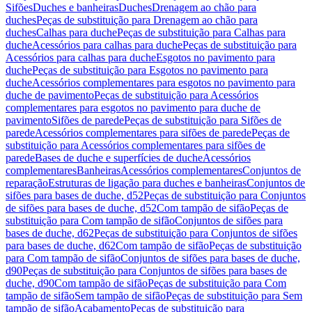
Sifões
Duches e banheiras
Duches
Drenagem ao chão para
duches
Peças de substituição para Drenagem ao chão para
duches
Calhas para duche
Peças de substituição para Calhas para
duche
Acessórios para calhas para duche
Peças de substituição para
Acessórios para calhas para duche
Esgotos no pavimento para
duche
Peças de substituição para Esgotos no pavimento para
duche
Acessórios complementares para esgotos no pavimento para
duche de pavimento
Peças de substituição para Acessórios
complementares para esgotos no pavimento para duche de
pavimento
Sifões de parede
Peças de substituição para Sifões de
parede
Acessórios complementares para sifões de parede
Peças de
substituição para Acessórios complementares para sifões de
parede
Bases de duche e superfícies de duche
Acessórios
complementares
Banheiras
Acessórios complementares
Conjuntos de
reparação
Estruturas de ligação para duches e banheiras
Conjuntos de
sifões para bases de duche, d52
Peças de substituição para Conjuntos
de sifões para bases de duche, d52
Com tampão de sifão
Peças de
substituição para Com tampão de sifão
Conjuntos de sifões para
bases de duche, d62
Peças de substituição para Conjuntos de sifões
para bases de duche, d62
Com tampão de sifão
Peças de substituição
para Com tampão de sifão
Conjuntos de sifões para bases de duche,
d90
Peças de substituição para Conjuntos de sifões para bases de
duche, d90
Com tampão de sifão
Peças de substituição para Com
tampão de sifão
Sem tampão de sifão
Peças de substituição para Sem
tampão de sifão
Acabamento
Peças de substituição para