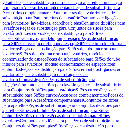
gerador
Peças de substituição para Instalação à parede, alimentação
por gerador
Acessórios complementares
Peças de substituição para
Acessórios complementares
Para torneiras de lavatório
Peças de
substituição para Para torneiras de lavatório
Estruturas de ligação
para lavatórios, lava-loiças, aparelhos e pias
Conjuntos de sifões para
lavatórios
Peças de substituição para Conjuntos de sifões para
lavatórios
Sifões curvos
Peças de substituição para Sifões
curvos
Sifões curvos, modelo poupa-espaço
Peças de substituição
para Sifões curvos, modelo poupa-espaço
Sifões de tubo interior para
lavatórios
Peças de substituição para Sifões de tubo interior para
lavatórios
Sifões de tubo interior para lavatórios, modelo
economizador de espaço
Peças de substituição para Sifões de tubo
interior para lavatórios, modelo economizador de espaço
Sifões
embutidos
Peças de substituição para Sifões embutidos
Ligações ao
lavatório
Peças de substituição para Ligações ao
lavatório
Tampas
Ligações
Peças de substituição para
Ligações
Conjuntos de sifões para lava-loiças
Peças de substituição
para Conjuntos de sifões para lava-loiças
Sifões curvos
Peças de
substituição para Sifões curvos
Acessórios complementares
Peças de
substituição para Acessórios complementares
Conjuntos de sifões
para aparelhos
Peças de substituição para Conjuntos de sifões para
aparelhos
Sifões embutidos
Peças de substituição para Sifões
embutidos
Sifões exteriores
Peças de substituição para Sifões
exteriores
Conjuntos de sifões para pias
Peças de substituição para
Conjuntos de sifões para pias
Sifões
Peças de substituição para