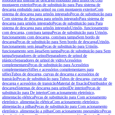
rebordo
Para sistema de descarga embutido para urinol ou com
montagem exterior
Peças de substituição para Para sistema de
descarga embutido para urinol ou com montagem exterior
Com
sistema de descarga para urinóis integrado
Peças de substituição para
Com sistema de descarga para urinóis integrado
Para sistema de
descarga para urinóis integrado
Peças de substituição para Para
sistema de descarga para urinóis integrado
Urinóis, funcionamento
com descarga, com/para tampa
Peças de substituição para Urinóis,
funcionamento com descarga, com/para tampa
Sem bordo de
descarga
Peças de substituição para Sem bordo de descarga
Urinóis,
funcionamento sem água
Peças de substituição para Urinóis,
funcionamento sem água
Sem tampa
Peças de substituição para Sem
tampa
Separadores de urinol
Separadores de urinol de
plástico
Separadores de urinol de vidro
Acessórios
complementares
Peças de substituição para Acessórios
complementares
Sifões e acessórios complementares para
sifões
Tubos de descarga, curvas de descarga e acessórios de
transição
Peças de substituição para Tubos de descarga, curvas de
descarga e acessórios de transição
Material de fixação
Distribuidor de
descarga
Sistemas de descarga para urinol
De interior
Peças de
substituição para De interior
Com acionamento eletrónico,
alimentação elétrica
Peças de substituição para Com acionamento
eletrónico, alimentação elétrica
Com acionamento eletrónico,
alimentação a pilhas
Peças de substituição para Com acionamento
eletrónico, alimentação a pilhas
Com acionamento pneumático
Peças