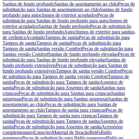
Sanitas de fundo profundo
Sanitas de assentamento ao chão
Peças de
substituição para Sanitas de assentamento ao chão
Sanitas de fundo
profundo para autoclismos de exterior acoplados
Peças de
substituição para Sanitas de fundo profundo para autoclismos de
exterior acoplados
Sanitas de fundo profundo
Peças de substituição
para Sanitas de fundo profundo
Autoclismos de exterior para sanitas,
de cerâmica
Acoplado
Tampos de sanita
Peças de substituição para
Tampos de sanita
Tampos de sanita
Peças de substituição para
Tampos de sanita
Sanitas versão Comfort
Peças de substituição para
Sanitas versão Comfort
Sanitas de fundo profundo elevadas
Peças de
substituição para Sanitas de fundo profundo elevadas
Sanitas de
fundo profundo extensíveis
Peças de substituição para Sanitas de
fundo profundo extensíveis
Tampos de sanita versão Comfort
Peças
de substituição para Tampos de sanita versão Comfort
Tampos de
sanita
Peças de substituição para Tampos de sanita
Assentos de
sanita
Peças de substituição para Assentos de sanita
Sanitas para
crianças
Peças de substituição para Sanitas para crianças
Sanitas
suspensas
Peças de substituição para Sanitas suspensas
Sanitas de
assentamento ao chão
Peças de substituição para Sanitas de
assentamento ao chão
Tampos de sanita para crianças
Peças de
substituição para Tampos de sanita para crianças
Tampos de
sanita
Peças de substituição para Tampos de sanita
Assentos de
sanita
Peças de substituição para Assentos de sanita
Acessórios
complementares
Ligações
Material de fixação
Bidés
Bidés
suspensos
Peças de substituição para Bidés suspensos
Bidés ao