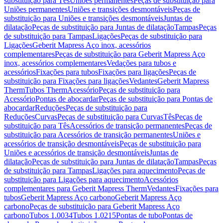
substituição para Tês
Uniões permanentes
Peças de substituição para
Uniões permanentes
Uniões e transições desmontáveis
Peças de
substituição para Uniões e transições desmontáveis
Juntas de
dilatação
Peças de substituição para Juntas de dilatação
Tampas
Peças
de substituição para Tampas
Ligações
Peças de substituição para
Ligações
Geberit Mapress Aço inox, acessórios
complementares
Peças de substituição para Geberit Mapress Aço
inox, acessórios complementares
Vedações para tubos e
acessórios
Fixações para tubos
Fixações para ligações
Peças de
substituição para Fixações para ligações
Vedantes
Geberit Mapress
Therm
Tubos Therm
Acessório
Peças de substituição para
Acessório
Pontas de abocardar
Peças de substituição para Pontas de
abocardar
Reduções
Peças de substituição para
Reduções
Curvas
Peças de substituição para Curvas
Tês
Peças de
substituição para Tês
Acessórios de transição permanentes
Peças de
substituição para Acessórios de transição permanentes
Uniões e
acessórios de transição desmontáveis
Peças de substituição para
Uniões e acessórios de transição desmontáveis
Juntas de
dilatação
Peças de substituição para Juntas de dilatação
Tampas
Peças
de substituição para Tampas
Ligações para aquecimento
Peças de
substituição para Ligações para aquecimento
Acessórios
complementares para Geberit Mapress Therm
Vedantes
Fixações para
tubos
Geberit Mapress Aço carbono
Geberit Mapress Aço
carbono
Peças de substituição para Geberit Mapress Aço
carbono
Tubos 1.0034
Tubos 1.0215
Pontas de tubo
Pontas de