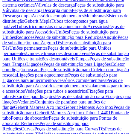
cisterna cerâmica
Válvulas de descarga
Peças de substituição para
Válvulas de descarga
Descarga dupla
Peças de substituição para
Descarga dupla
Acessórios complementares
Membranas
Sistemas de
distribuição
Geberit Mepla
Tubos tricompostos para água
potável
Tubos tricompostos para aquecimento
Acessórios
Peças de
substituição para Acessórios
Uniões
Peças de substituição para
Uniões
Reduções
Peças de substituição para Reduções
Ângulo
Peças
de substituição para Ângulo
Tês
Peças de substituição para
Tês
Uniões permanentes
Peças de substituição para Uniões
permanentes
Uniões e transições desmontáveis
Peças de substituição
para Uniões e transições desmontáveis
Tampas
Peças de substituição
para Tampas
Ligações
Peças de substituição para Ligações
Coletor
com ligação roscada
Peças de substituição para Coletor com ligação
roscada
Ligações para aquecimento
Peças de substituição para
Ligações para aquecimento
Acessórios complementares
Peças de
substituição para Acessórios complementares
Isolamentos para tubos
e acessórios
Vedações para tubos e acessórios
Fixações para
tubos
Fixações para ligações
Peças de substituição para Fixações para
ligações
Vedantes
Conjuntos de parafuso para uniões de
flange
Geberit Mapress Aço inox
Geberit Mapress Aço inox
Peças de
substituição para Geberit Mapress Aço inox
Tubos 1.4401
Pontas de
tubo
Pontas de abocardar
Peças de substituição para Pontas de
abocardar
Reduções
Peças de substituição para
Reduções
Curvas
Peças de substituição para Curvas
Tês
Peças de