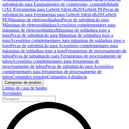
substituição para Equipamentos de compressão, compatibilidade
[2XL]
Ferramentas para Geberit Silent-db20/Geberit PE
Peças de
substituição para Ferramentas para Geberit Silent-db20/Geberit
PE
Máquinas de eletrossoldadura
Peças de substituição para
Máquinas de eletrossoldadura
Acessórios complementares para
máquinas de eletrossoldadura
Máquinas de soldadura topo a
topo
Peças de substituição para Máquinas de soldadura topo a
topo
Acessórios complementares para máquinas de soldadura topo a
topo
Peças de substituição para Acessórios complementares para
máquinas de soldadura topo a topo
Ferramentas de processamento de
tubos
Peças de substituição para Ferramentas de processamento de
tubos
Acessórios complementares para ferramentas de
processamento de tubos
Peças de substituição para Acessórios
complementares para ferramentas de processamento de
tubos
Comandos remotos
Comandos à distância
Categorias de produto
Linhas de casa de banho
Novidades