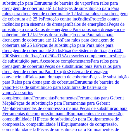
substituição para Estruturas de barreira de vapor
Para ralos para
drenagem de cobertura até 12 l/s
Peças de substituição para Para
ralos para drenagem de cobertura até 12 l/s
Para ralos para drenagem
de cobertura até 25 l/s
Proteção contra incêndios
Proteção contra
incêndios para sistemas de drenagem
Ralos de emergência
Peças de
substituição para Ralos de emergência
Para ralos para drenagem de
cobertura até 12 l/s
Peças de substituição para Para ralos para
drenagem de cobertura até 12 l/s
Para ralos para drenagem de
cobertura até 25 l/s
Peças de substituição para Para ralos para
drenagem de cobertura até 25 l/s
Fixações
Sistema de fixação d40–
200
Sistema de fixação d250–315
Acessórios complementares
Peças
de substituição para Acessórios complementares
Para ralos para
drenagem de cobertura
Peças de substituição para Para ralos para
drenagem de cobertura
Para fixações
Sistema de drenagem
convencional
Ralos para drenagem de cobertura
Peças de substituição
para Ralos para drenagem de cobertura
Estruturas de barreira de
vapor
Peças de substituição para Estruturas de barreira de
vapor
Acessórios
complementares
Ferramentas
Ferramentas
Ferramentas para Geberit
Mepla
Peças de substituição para Ferramentas para Geberit
Mepla
Ferramentas de compressão manual
Peças de substituição para
Ferramentas de compressão manual
Equipamentos de compressão,
compatibilidade [1]
Peças de substituição para Equipamentos de
compressão, compatibilidade [1]
Equipamentos de compressão,
compatibilidade [2]
Peças de substituição para Equipamentos de