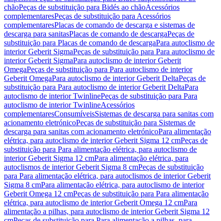
chão
Peças de substituição para Bidés ao chão
Acessórios
complementares
Peças de substituição para Acessórios
complementares
Placas de comando de descarga e sistemas de
descarga para sanitas
Placas de comando de descarga
Peças de
substituição para Placas de comando de descarga
Para autoclismo de
interior Geberit Sigma
Peças de substituição para Para autoclismo de
interior Geberit Sigma
Para autoclismo de interior Geberit
Omega
Peças de substituição para Para autoclismo de interior
Geberit Omega
Para autoclismo de interior Geberit Delta
Peças de
substituição para Para autoclismo de interior Geberit Delta
Para
autoclismo de interior Twinline
Peças de substituição para Para
autoclismo de interior Twinline
Acessórios
complementares
Consumíveis
Sistemas de descarga para sanitas com
acionamento eletrónico
Peças de substituição para Sistemas de
descarga para sanitas com acionamento eletrónico
Para alimentação
elétrica, para autoclismo de interior Geberit Sigma 12 cm
Peças de
substituição para Para alimentação elétrica, para autoclismo de
interior Geberit Sigma 12 cm
Para alimentação elétrica, para
autoclismos de interior Geberit Sigma 8 cm
Peças de substituição
para Para alimentação elétrica, para autoclismos de interior Geberit
Sigma 8 cm
Para alimentação elétrica, para autoclismo de interior
Geberit Omega 12 cm
Peças de substituição para Para alimentação
elétrica, para autoclismo de interior Geberit Omega 12 cm
Para
alimentação a pilhas, para autoclismo de interior Geberit Sigma 12
cm
Peças de substituição para Para alimentação a pilhas, para