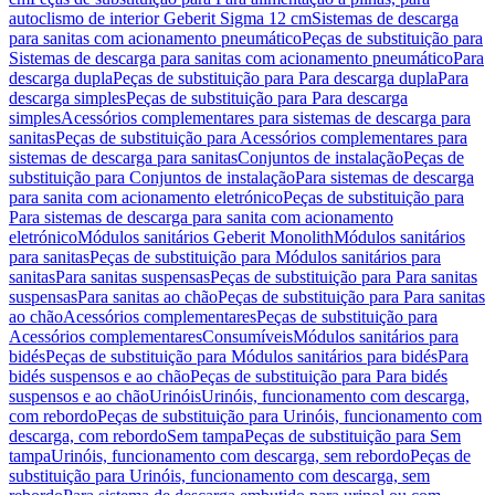
autoclismo de interior Geberit Sigma 12 cm
Sistemas de descarga
para sanitas com acionamento pneumático
Peças de substituição para
Sistemas de descarga para sanitas com acionamento pneumático
Para
descarga dupla
Peças de substituição para Para descarga dupla
Para
descarga simples
Peças de substituição para Para descarga
simples
Acessórios complementares para sistemas de descarga para
sanitas
Peças de substituição para Acessórios complementares para
sistemas de descarga para sanitas
Conjuntos de instalação
Peças de
substituição para Conjuntos de instalação
Para sistemas de descarga
para sanita com acionamento eletrónico
Peças de substituição para
Para sistemas de descarga para sanita com acionamento
eletrónico
Módulos sanitários Geberit Monolith
Módulos sanitários
para sanitas
Peças de substituição para Módulos sanitários para
sanitas
Para sanitas suspensas
Peças de substituição para Para sanitas
suspensas
Para sanitas ao chão
Peças de substituição para Para sanitas
ao chão
Acessórios complementares
Peças de substituição para
Acessórios complementares
Consumíveis
Módulos sanitários para
bidés
Peças de substituição para Módulos sanitários para bidés
Para
bidés suspensos e ao chão
Peças de substituição para Para bidés
suspensos e ao chão
Urinóis
Urinóis, funcionamento com descarga,
com rebordo
Peças de substituição para Urinóis, funcionamento com
descarga, com rebordo
Sem tampa
Peças de substituição para Sem
tampa
Urinóis, funcionamento com descarga, sem rebordo
Peças de
substituição para Urinóis, funcionamento com descarga, sem