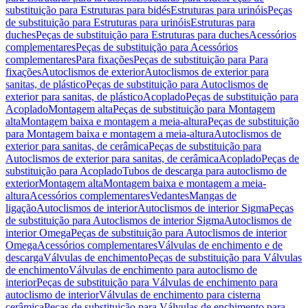
substituição para Estruturas para bidés
Estruturas para urinóis
Peças
de substituição para Estruturas para urinóis
Estruturas para
duches
Peças de substituição para Estruturas para duches
Acessórios
complementares
Peças de substituição para Acessórios
complementares
Para fixações
Peças de substituição para Para
fixações
Autoclismos de exterior
Autoclismos de exterior para
sanitas, de plástico
Peças de substituição para Autoclismos de
exterior para sanitas, de plástico
Acoplado
Peças de substituição para
Acoplado
Montagem alta
Peças de substituição para Montagem
alta
Montagem baixa e montagem a meia-altura
Peças de substituição
para Montagem baixa e montagem a meia-altura
Autoclismos de
exterior para sanitas, de cerâmica
Peças de substituição para
Autoclismos de exterior para sanitas, de cerâmica
Acoplado
Peças de
substituição para Acoplado
Tubos de descarga para autoclismo de
exterior
Montagem alta
Montagem baixa e montagem a meia-
altura
Acessórios complementares
Vedantes
Mangas de
ligação
Autoclismos de interior
Autoclismos de interior Sigma
Peças
de substituição para Autoclismos de interior Sigma
Autoclismos de
interior Omega
Peças de substituição para Autoclismos de interior
Omega
Acessórios complementares
Válvulas de enchimento e de
descarga
Válvulas de enchimento
Peças de substituição para Válvulas
de enchimento
Válvulas de enchimento para autoclismo de
interior
Peças de substituição para Válvulas de enchimento para
autoclismo de interior
Válvulas de enchimento para cisterna
cerâmica
Peças de substituição para Válvulas de enchimento para