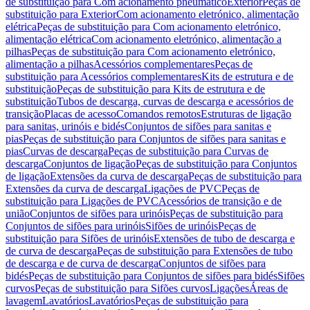
de substituição para Com acionamento pneumático
Exterior
Peças de
substituição para Exterior
Com acionamento eletrónico, alimentação
elétrica
Peças de substituição para Com acionamento eletrónico,
alimentação elétrica
Com acionamento eletrónico, alimentação a
pilhas
Peças de substituição para Com acionamento eletrónico,
alimentação a pilhas
Acessórios complementares
Peças de
substituição para Acessórios complementares
Kits de estrutura e de
substituição
Peças de substituição para Kits de estrutura e de
substituição
Tubos de descarga, curvas de descarga e acessórios de
transição
Placas de acesso
Comandos remotos
Estruturas de ligação
para sanitas, urinóis e bidés
Conjuntos de sifões para sanitas e
pias
Peças de substituição para Conjuntos de sifões para sanitas e
pias
Curvas de descarga
Peças de substituição para Curvas de
descarga
Conjuntos de ligação
Peças de substituição para Conjuntos
de ligação
Extensões da curva de descarga
Peças de substituição para
Extensões da curva de descarga
Ligações de PVC
Peças de
substituição para Ligações de PVC
Acessórios de transição e de
união
Conjuntos de sifões para urinóis
Peças de substituição para
Conjuntos de sifões para urinóis
Sifões de urinóis
Peças de
substituição para Sifões de urinóis
Extensões de tubo de descarga e
de curva de descarga
Peças de substituição para Extensões de tubo
de descarga e de curva de descarga
Conjuntos de sifões para
bidés
Peças de substituição para Conjuntos de sifões para bidés
Sifões
curvos
Peças de substituição para Sifões curvos
Ligações
Áreas de
lavagem
Lavatórios
Lavatórios
Peças de substituição para