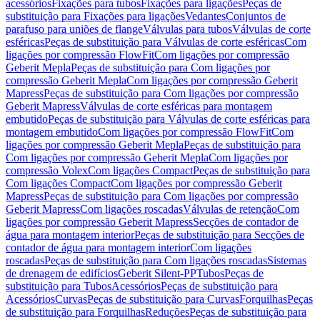
acessórios
Fixações para tubos
Fixações para ligações
Peças de
substituição para Fixações para ligações
Vedantes
Conjuntos de
parafuso para uniões de flange
Válvulas para tubos
Válvulas de corte
esféricas
Peças de substituição para Válvulas de corte esféricas
Com
ligações por compressão FlowFit
Com ligações por compressão
Geberit Mepla
Peças de substituição para Com ligações por
compressão Geberit Mepla
Com ligações por compressão Geberit
Mapress
Peças de substituição para Com ligações por compressão
Geberit Mapress
Válvulas de corte esféricas para montagem
embutido
Peças de substituição para Válvulas de corte esféricas para
montagem embutido
Com ligações por compressão FlowFit
Com
ligações por compressão Geberit Mepla
Peças de substituição para
Com ligações por compressão Geberit Mepla
Com ligações por
compressão Volex
Com ligações Compact
Peças de substituição para
Com ligações Compact
Com ligações por compressão Geberit
Mapress
Peças de substituição para Com ligações por compressão
Geberit Mapress
Com ligações roscadas
Válvulas de retenção
Com
ligações por compressão Geberit Mapress
Secções de contador de
água para montagem interior
Peças de substituição para Secções de
contador de água para montagem interior
Com ligações
roscadas
Peças de substituição para Com ligações roscadas
Sistemas
de drenagem de edifícios
Geberit Silent-PP
Tubos
Peças de
substituição para Tubos
Acessórios
Peças de substituição para
Acessórios
Curvas
Peças de substituição para Curvas
Forquilhas
Peças
de substituição para Forquilhas
Reduções
Peças de substituição para