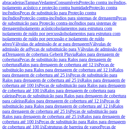
abraçadeiras
Tampas
Vedantes
Consumíveis
Proteção contra incêndios,
isolamento acústico e proteção contra humidade
Proteção contra
incêndios
Peças de substituição para Proteção contra
incêndios
Proteção contra-incêndios para sistemas de drenagem
Peças
de substituição para Proteção contra-incêndios para sistemas de
drenagem
Isolamento acústico
Isolamentos para estrutura com
isolamento de ruído por percussão
Isolamentos para estrutura com
isolamento de ruído por percussão e isolamento de ruído
aéreo
Válvulas de admissão de ar para drenagem
Válvulas de
admissão de ar
Peças de substituição para Válvulas de admissão de
ar
Drenagem de cobertura Geberit Pluvia
Ralos para drenagem de
cobertura
Peças de substituição para Ralos para drenagem de
cobertura
Ralos para drenagem de cobertura até 12 l/s
Peças de
substituição para Ralos para drenagem de cobertura até 12 l/s
Ralos
para drenagem de cobertura até 25 l/s
Peças de substituição para
Ralos para drenagem de cobertura até 25 l/s
Ralos para drenagem de
cobertura até 100 l/s
Peças de substituição para Ralos para drenagem
de cobertura até 100 l/s
Ralos para drenagem de cobertura para
caleiras
Peças de substituição para Ralos para drenagem de cobertura
para caleiras
Ralos para drenagem de cobertura até 12 l/s
Peças de
substituição para Ralos para drenagem de cobertura até 12 l/s
Ralos
para drenagem de cobertura até 25 l/s
Peças de substituição para
Ralos para drenagem de cobertura até 25 l/s
Ralos para drenagem de
cobertura até 100 l/s
Peças de substituição para Ralos para drenagem
de cobertura até 100 l/s
Estruturas de barreira de vapor
Peças de