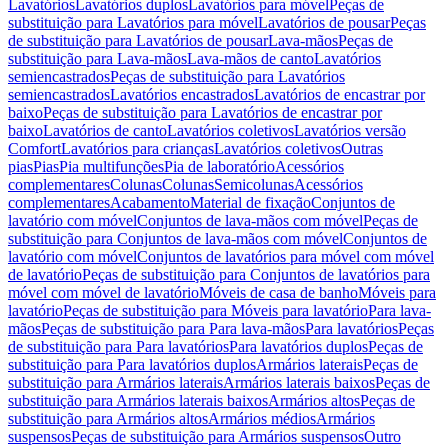
Lavatórios
Lavatórios duplos
Lavatórios para móvel
Peças de
substituição para Lavatórios para móvel
Lavatórios de pousar
Peças
de substituição para Lavatórios de pousar
Lava-mãos
Peças de
substituição para Lava-mãos
Lava-mãos de canto
Lavatórios
semiencastrados
Peças de substituição para Lavatórios
semiencastrados
Lavatórios encastrados
Lavatórios de encastrar por
baixo
Peças de substituição para Lavatórios de encastrar por
baixo
Lavatórios de canto
Lavatórios coletivos
Lavatórios versão
Comfort
Lavatórios para crianças
Lavatórios coletivos
Outras
pias
Pias
Pia multifunções
Pia de laboratório
Acessórios
complementares
Colunas
Colunas
Semicolunas
Acessórios
complementares
Acabamento
Material de fixação
Conjuntos de
lavatório com móvel
Conjuntos de lava-mãos com móvel
Peças de
substituição para Conjuntos de lava-mãos com móvel
Conjuntos de
lavatório com móvel
Conjuntos de lavatórios para móvel com móvel
de lavatório
Peças de substituição para Conjuntos de lavatórios para
móvel com móvel de lavatório
Móveis de casa de banho
Móveis para
lavatório
Peças de substituição para Móveis para lavatório
Para lava-
mãos
Peças de substituição para Para lava-mãos
Para lavatórios
Peças
de substituição para Para lavatórios
Para lavatórios duplos
Peças de
substituição para Para lavatórios duplos
Armários laterais
Peças de
substituição para Armários laterais
Armários laterais baixos
Peças de
substituição para Armários laterais baixos
Armários altos
Peças de
substituição para Armários altos
Armários médios
Armários
suspensos
Peças de substituição para Armários suspensos
Outro