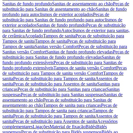
Sanitas de fundo profundo
Sanitas de assentamento ao chão
Peças de
substituição para Sanitas de assentamento ao chão
Sanitas de fundo
profundo para autoclismos de exterior acoplados
Peças de
substituição para Sanitas de fundo profundo para autoclismos de
exterior acoplados
Sanitas de fundo profundo
Peças de substituição
para Sanitas de fundo profundo
Autoclismos de exterior para sanitas,
de cerâmica
Acoplado
Tampos de sanita
Peças de substituição para
Tampos de sanita
Tampos de sanita
Peças de substituição para
Tampos de sanita
Sanitas versão Comfort
Peças de substituição para
Sanitas versão Comfort
Sanitas de fundo profundo elevadas
Peças de
substituição para Sanitas de fundo profundo elevadas
Sanitas de
fundo profundo extensíveis
Peças de substituição para Sanitas de
fundo profundo extensíveis
Tampos de sanita versão Comfort
Peças
de substituição para Tampos de sanita versão Comfort
Tampos de
sanita
Peças de substituição para Tampos de sanita
Assentos de
sanita
Peças de substituição para Assentos de sanita
Sanitas para
crianças
Peças de substituição para Sanitas para crianças
Sanitas
suspensas
Peças de substituição para Sanitas suspensas
Sanitas de
assentamento ao chão
Peças de substituição para Sanitas de
assentamento ao chão
Tampos de sanita para crianças
Peças de
substituição para Tampos de sanita para crianças
Tampos de
sanita
Peças de substituição para Tampos de sanita
Assentos de
sanita
Peças de substituição para Assentos de sanita
Acessórios
complementares
Ligações
Material de fixação
Bidés
Bidés
suspensos
Peças de substituição para Bidés suspensos
Bidés ao