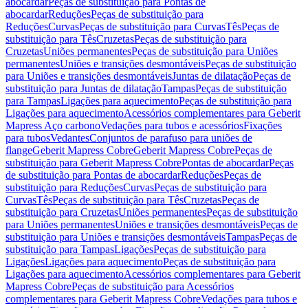
abocardar
Peças de substituição para Pontas de
abocardar
Reduções
Peças de substituição para
Reduções
Curvas
Peças de substituição para Curvas
Tês
Peças de
substituição para Tês
Cruzetas
Peças de substituição para
Cruzetas
Uniões permanentes
Peças de substituição para Uniões
permanentes
Uniões e transições desmontáveis
Peças de substituição
para Uniões e transições desmontáveis
Juntas de dilatação
Peças de
substituição para Juntas de dilatação
Tampas
Peças de substituição
para Tampas
Ligações para aquecimento
Peças de substituição para
Ligações para aquecimento
Acessórios complementares para Geberit
Mapress Aço carbono
Vedações para tubos e acessórios
Fixações
para tubos
Vedantes
Conjuntos de parafuso para uniões de
flange
Geberit Mapress Cobre
Geberit Mapress Cobre
Peças de
substituição para Geberit Mapress Cobre
Pontas de abocardar
Peças
de substituição para Pontas de abocardar
Reduções
Peças de
substituição para Reduções
Curvas
Peças de substituição para
Curvas
Tês
Peças de substituição para Tês
Cruzetas
Peças de
substituição para Cruzetas
Uniões permanentes
Peças de substituição
para Uniões permanentes
Uniões e transições desmontáveis
Peças de
substituição para Uniões e transições desmontáveis
Tampas
Peças de
substituição para Tampas
Ligações
Peças de substituição para
Ligações
Ligações para aquecimento
Peças de substituição para
Ligações para aquecimento
Acessórios complementares para Geberit
Mapress Cobre
Peças de substituição para Acessórios
complementares para Geberit Mapress Cobre
Vedações para tubos e