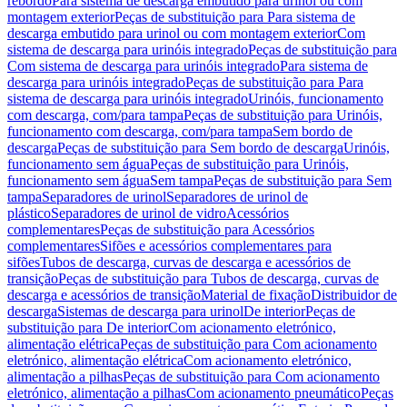
rebordo
Para sistema de descarga embutido para urinol ou com
montagem exterior
Peças de substituição para Para sistema de
descarga embutido para urinol ou com montagem exterior
Com
sistema de descarga para urinóis integrado
Peças de substituição para
Com sistema de descarga para urinóis integrado
Para sistema de
descarga para urinóis integrado
Peças de substituição para Para
sistema de descarga para urinóis integrado
Urinóis, funcionamento
com descarga, com/para tampa
Peças de substituição para Urinóis,
funcionamento com descarga, com/para tampa
Sem bordo de
descarga
Peças de substituição para Sem bordo de descarga
Urinóis,
funcionamento sem água
Peças de substituição para Urinóis,
funcionamento sem água
Sem tampa
Peças de substituição para Sem
tampa
Separadores de urinol
Separadores de urinol de
plástico
Separadores de urinol de vidro
Acessórios
complementares
Peças de substituição para Acessórios
complementares
Sifões e acessórios complementares para
sifões
Tubos de descarga, curvas de descarga e acessórios de
transição
Peças de substituição para Tubos de descarga, curvas de
descarga e acessórios de transição
Material de fixação
Distribuidor de
descarga
Sistemas de descarga para urinol
De interior
Peças de
substituição para De interior
Com acionamento eletrónico,
alimentação elétrica
Peças de substituição para Com acionamento
eletrónico, alimentação elétrica
Com acionamento eletrónico,
alimentação a pilhas
Peças de substituição para Com acionamento
eletrónico, alimentação a pilhas
Com acionamento pneumático
Peças