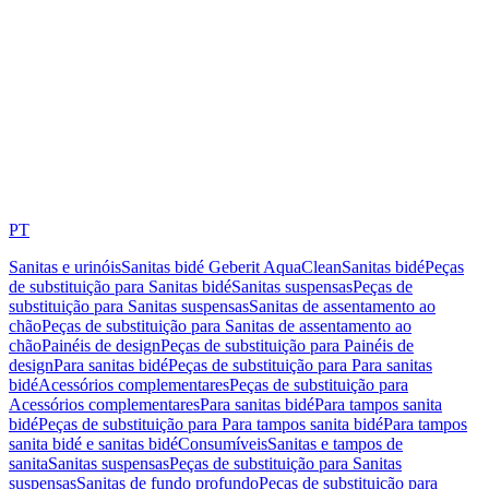
PT
Sanitas e urinóis
Sanitas bidé Geberit AquaClean
Sanitas bidé
Peças
de substituição para Sanitas bidé
Sanitas suspensas
Peças de
substituição para Sanitas suspensas
Sanitas de assentamento ao
chão
Peças de substituição para Sanitas de assentamento ao
chão
Painéis de design
Peças de substituição para Painéis de
design
Para sanitas bidé
Peças de substituição para Para sanitas
bidé
Acessórios complementares
Peças de substituição para
Acessórios complementares
Para sanitas bidé
Para tampos sanita
bidé
Peças de substituição para Para tampos sanita bidé
Para tampos
sanita bidé e sanitas bidé
Consumíveis
Sanitas e tampos de
sanita
Sanitas suspensas
Peças de substituição para Sanitas
suspensas
Sanitas de fundo profundo
Peças de substituição para