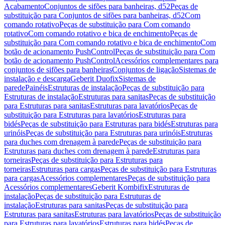
Acabamento
Conjuntos de sifões para banheiras, d52
Peças de
substituição para Conjuntos de sifões para banheiras, d52
Com
comando rotativo
Peças de substituição para Com comando
rotativo
Com comando rotativo e bica de enchimento
Peças de
substituição para Com comando rotativo e bica de enchimento
Com
botão de acionamento PushControl
Peças de substituição para Com
botão de acionamento PushControl
Acessórios complementares para
conjuntos de sifões para banheiras
Conjuntos de ligação
Sistemas de
instalação e descarga
Geberit Duofix
Sistemas de
parede
Painéis
Estruturas de instalação
Peças de substituição para
Estruturas de instalação
Estruturas para sanitas
Peças de substituição
para Estruturas para sanitas
Estruturas para lavatórios
Peças de
substituição para Estruturas para lavatórios
Estruturas para
bidés
Peças de substituição para Estruturas para bidés
Estruturas para
urinóis
Peças de substituição para Estruturas para urinóis
Estruturas
para duches com drenagem à parede
Peças de substituição para
Estruturas para duches com drenagem à parede
Estruturas para
torneiras
Peças de substituição para Estruturas para
torneiras
Estruturas para cargas
Peças de substituição para Estruturas
para cargas
Acessórios complementares
Peças de substituição para
Acessórios complementares
Geberit Kombifix
Estruturas de
instalação
Peças de substituição para Estruturas de
instalação
Estruturas para sanitas
Peças de substituição para
Estruturas para sanitas
Estruturas para lavatórios
Peças de substituição
para Estruturas para lavatórios
Estruturas para bidés
Peças de