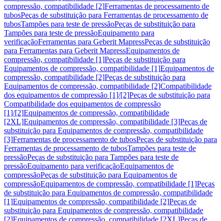
compressão, compatibilidade [2]
Ferramentas de processamento de
tubos
Peças de substituição para Ferramentas de processamento de
tubos
Tampões para teste de pressão
Peças de substituição para
Tampões para teste de pressão
Equipamento para
verificação
Ferramentas para Geberit Mapress
Peças de substituição
para Ferramentas para Geberit Mapress
Equipamentos de
compressão, compatibilidade [1]
Peças de substituição para
Equipamentos de compressão, compatibilidade [1]
Equipamentos de
compressão, compatibilidade [2]
Peças de substituição para
Equipamentos de compressão, compatibilidade [2]
Compatibilidade
dos equipamentos de compressão [1]/[2]
Peças de substituição para
Compatibilidade dos equipamentos de compressão
[1]/[2]
Equipamentos de compressão, compatibilidade
[2XL]
Equipamentos de compressão, compatibilidade [3]
Peças de
substituição para Equipamentos de compressão, compatibilidade
[3]
Ferramentas de processamento de tubos
Peças de substituição para
Ferramentas de processamento de tubos
Tampões para teste de
pressão
Peças de substituição para Tampões para teste de
pressão
Equipamento para verificação
Equipamentos de
compressão
Peças de substituição para Equipamentos de
compressão
Equipamentos de compressão, compatibilidade [1]
Peças
de substituição para Equipamentos de compressão, compatibilidade
[1]
Equipamentos de compressão, compatibilidade [2]
Peças de
substituição para Equipamentos de compressão, compatibilidade
[2]
Equipamentos de compressão, compatibilidade [2XL]
Peças de