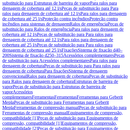
substituição para Estruturas de barreira de vapor
Para ralos para
drenagem de cobertura até 12 l/s
Peças de substituição para Para
ralos para drenagem de cobertura até 12 l/s
Para ralos para drenagem
de cobertura até 25 l/s
Proteção contra incêndios
Proteção contra
incêndios para sistemas de drenagem
Ralos de emergência
Peças de
substituição para Ralos de emergência
Para ralos para drenagem de
cobertura até 12 l/s
Peças de substituição para Para ralos para
drenagem de cobertura até 12 l/s
Para ralos para drenagem de
cobertura até 25 l/s
Peças de substituição para Para ralos para
drenagem de cobertura até 25 l/s
Fixações
Sistema de fixação d40–
200
Sistema de fixação d250–315
Acessórios complementares
Peças
de substituição para Acessórios complementares
Para ralos para
drenagem de cobertura
Peças de substituição para Para ralos para
drenagem de cobertura
Para fixações
Sistema de drenagem
convencional
Ralos para drenagem de cobertura
Peças de substituição
para Ralos para drenagem de cobertura
Estruturas de barreira de
vapor
Peças de substituição para Estruturas de barreira de
vapor
Acessórios
complementares
Ferramentas
Ferramentas
Ferramentas para Geberit
Mepla
Peças de substituição para Ferramentas para Geberit
Mepla
Ferramentas de compressão manual
Peças de substituição para
Ferramentas de compressão manual
Equipamentos de compressão,
compatibilidade [1]
Peças de substituição para Equipamentos de
compressão, compatibilidade [1]
Equipamentos de compressão,
compatibilidade [2]
Peças de substituição para Equipamentos de