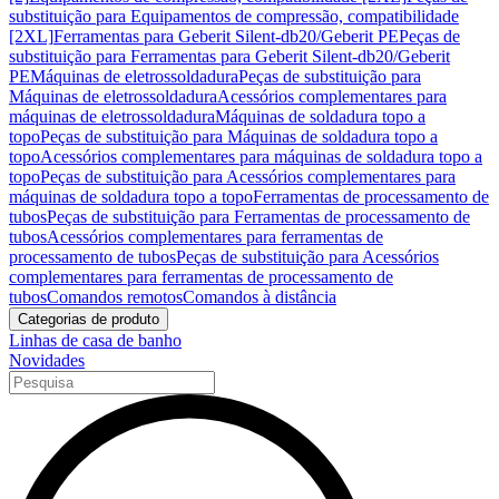
substituição para Equipamentos de compressão, compatibilidade
[2XL]
Ferramentas para Geberit Silent-db20/Geberit PE
Peças de
substituição para Ferramentas para Geberit Silent-db20/Geberit
PE
Máquinas de eletrossoldadura
Peças de substituição para
Máquinas de eletrossoldadura
Acessórios complementares para
máquinas de eletrossoldadura
Máquinas de soldadura topo a
topo
Peças de substituição para Máquinas de soldadura topo a
topo
Acessórios complementares para máquinas de soldadura topo a
topo
Peças de substituição para Acessórios complementares para
máquinas de soldadura topo a topo
Ferramentas de processamento de
tubos
Peças de substituição para Ferramentas de processamento de
tubos
Acessórios complementares para ferramentas de
processamento de tubos
Peças de substituição para Acessórios
complementares para ferramentas de processamento de
tubos
Comandos remotos
Comandos à distância
Categorias de produto
Linhas de casa de banho
Novidades