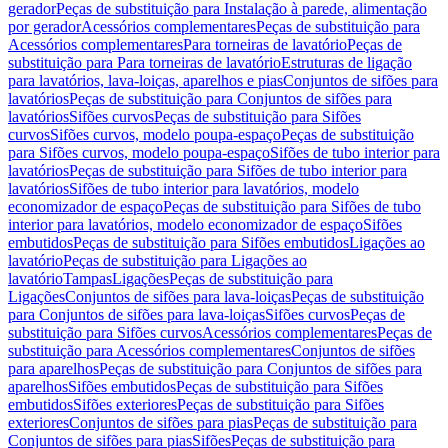
gerador
Peças de substituição para Instalação à parede, alimentação
por gerador
Acessórios complementares
Peças de substituição para
Acessórios complementares
Para torneiras de lavatório
Peças de
substituição para Para torneiras de lavatório
Estruturas de ligação
para lavatórios, lava-loiças, aparelhos e pias
Conjuntos de sifões para
lavatórios
Peças de substituição para Conjuntos de sifões para
lavatórios
Sifões curvos
Peças de substituição para Sifões
curvos
Sifões curvos, modelo poupa-espaço
Peças de substituição
para Sifões curvos, modelo poupa-espaço
Sifões de tubo interior para
lavatórios
Peças de substituição para Sifões de tubo interior para
lavatórios
Sifões de tubo interior para lavatórios, modelo
economizador de espaço
Peças de substituição para Sifões de tubo
interior para lavatórios, modelo economizador de espaço
Sifões
embutidos
Peças de substituição para Sifões embutidos
Ligações ao
lavatório
Peças de substituição para Ligações ao
lavatório
Tampas
Ligações
Peças de substituição para
Ligações
Conjuntos de sifões para lava-loiças
Peças de substituição
para Conjuntos de sifões para lava-loiças
Sifões curvos
Peças de
substituição para Sifões curvos
Acessórios complementares
Peças de
substituição para Acessórios complementares
Conjuntos de sifões
para aparelhos
Peças de substituição para Conjuntos de sifões para
aparelhos
Sifões embutidos
Peças de substituição para Sifões
embutidos
Sifões exteriores
Peças de substituição para Sifões
exteriores
Conjuntos de sifões para pias
Peças de substituição para
Conjuntos de sifões para pias
Sifões
Peças de substituição para