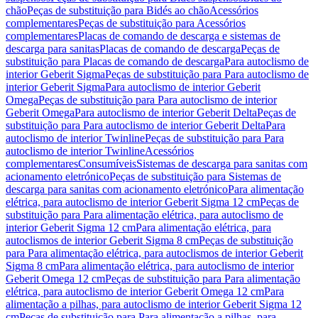
chão
Peças de substituição para Bidés ao chão
Acessórios
complementares
Peças de substituição para Acessórios
complementares
Placas de comando de descarga e sistemas de
descarga para sanitas
Placas de comando de descarga
Peças de
substituição para Placas de comando de descarga
Para autoclismo de
interior Geberit Sigma
Peças de substituição para Para autoclismo de
interior Geberit Sigma
Para autoclismo de interior Geberit
Omega
Peças de substituição para Para autoclismo de interior
Geberit Omega
Para autoclismo de interior Geberit Delta
Peças de
substituição para Para autoclismo de interior Geberit Delta
Para
autoclismo de interior Twinline
Peças de substituição para Para
autoclismo de interior Twinline
Acessórios
complementares
Consumíveis
Sistemas de descarga para sanitas com
acionamento eletrónico
Peças de substituição para Sistemas de
descarga para sanitas com acionamento eletrónico
Para alimentação
elétrica, para autoclismo de interior Geberit Sigma 12 cm
Peças de
substituição para Para alimentação elétrica, para autoclismo de
interior Geberit Sigma 12 cm
Para alimentação elétrica, para
autoclismos de interior Geberit Sigma 8 cm
Peças de substituição
para Para alimentação elétrica, para autoclismos de interior Geberit
Sigma 8 cm
Para alimentação elétrica, para autoclismo de interior
Geberit Omega 12 cm
Peças de substituição para Para alimentação
elétrica, para autoclismo de interior Geberit Omega 12 cm
Para
alimentação a pilhas, para autoclismo de interior Geberit Sigma 12
cm
Peças de substituição para Para alimentação a pilhas, para