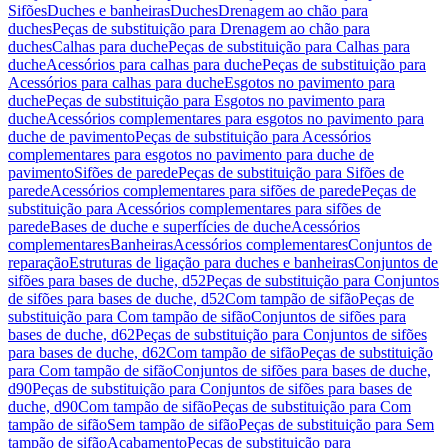
Sifões
Duches e banheiras
Duches
Drenagem ao chão para
duches
Peças de substituição para Drenagem ao chão para
duches
Calhas para duche
Peças de substituição para Calhas para
duche
Acessórios para calhas para duche
Peças de substituição para
Acessórios para calhas para duche
Esgotos no pavimento para
duche
Peças de substituição para Esgotos no pavimento para
duche
Acessórios complementares para esgotos no pavimento para
duche de pavimento
Peças de substituição para Acessórios
complementares para esgotos no pavimento para duche de
pavimento
Sifões de parede
Peças de substituição para Sifões de
parede
Acessórios complementares para sifões de parede
Peças de
substituição para Acessórios complementares para sifões de
parede
Bases de duche e superfícies de duche
Acessórios
complementares
Banheiras
Acessórios complementares
Conjuntos de
reparação
Estruturas de ligação para duches e banheiras
Conjuntos de
sifões para bases de duche, d52
Peças de substituição para Conjuntos
de sifões para bases de duche, d52
Com tampão de sifão
Peças de
substituição para Com tampão de sifão
Conjuntos de sifões para
bases de duche, d62
Peças de substituição para Conjuntos de sifões
para bases de duche, d62
Com tampão de sifão
Peças de substituição
para Com tampão de sifão
Conjuntos de sifões para bases de duche,
d90
Peças de substituição para Conjuntos de sifões para bases de
duche, d90
Com tampão de sifão
Peças de substituição para Com
tampão de sifão
Sem tampão de sifão
Peças de substituição para Sem
tampão de sifão
Acabamento
Peças de substituição para