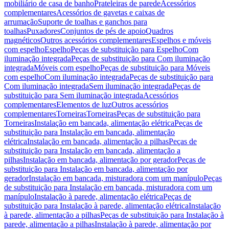
mobiliário de casa de banho
Prateleiras de parede
Acessórios
complementares
Acessórios de gavetas e caixas de
arrumação
Suporte de toalhas e ganchos para
toalhas
Puxadores
Conjuntos de pés de apoio
Quadros
magnéticos
Outros acessórios complementares
Espelhos e móveis
com espelho
Espelho
Peças de substituição para Espelho
Com
iluminação integrada
Peças de substituição para Com iluminação
integrada
Móveis com espelho
Peças de substituição para Móveis
com espelho
Com iluminação integrada
Peças de substituição para
Com iluminação integrada
Sem iluminação integrada
Peças de
substituição para Sem iluminação integrada
Acessórios
complementares
Elementos de luz
Outros acessórios
complementares
Torneiras
Torneiras
Peças de substituição para
Torneiras
Instalação em bancada, alimentação elétrica
Peças de
substituição para Instalação em bancada, alimentação
elétrica
Instalação em bancada, alimentação a pilhas
Peças de
substituição para Instalação em bancada, alimentação a
pilhas
Instalação em bancada, alimentação por gerador
Peças de
substituição para Instalação em bancada, alimentação por
gerador
Instalação em bancada, misturadora com um manípulo
Peças
de substituição para Instalação em bancada, misturadora com um
manípulo
Instalação à parede, alimentação elétrica
Peças de
substituição para Instalação à parede, alimentação elétrica
Instalação
à parede, alimentação a pilhas
Peças de substituição para Instalação à
parede, alimentação a pilhas
Instalação à parede, alimentação por