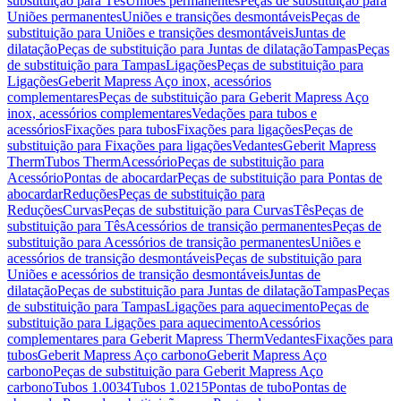
substituição para Tês
Uniões permanentes
Peças de substituição para
Uniões permanentes
Uniões e transições desmontáveis
Peças de
substituição para Uniões e transições desmontáveis
Juntas de
dilatação
Peças de substituição para Juntas de dilatação
Tampas
Peças
de substituição para Tampas
Ligações
Peças de substituição para
Ligações
Geberit Mapress Aço inox, acessórios
complementares
Peças de substituição para Geberit Mapress Aço
inox, acessórios complementares
Vedações para tubos e
acessórios
Fixações para tubos
Fixações para ligações
Peças de
substituição para Fixações para ligações
Vedantes
Geberit Mapress
Therm
Tubos Therm
Acessório
Peças de substituição para
Acessório
Pontas de abocardar
Peças de substituição para Pontas de
abocardar
Reduções
Peças de substituição para
Reduções
Curvas
Peças de substituição para Curvas
Tês
Peças de
substituição para Tês
Acessórios de transição permanentes
Peças de
substituição para Acessórios de transição permanentes
Uniões e
acessórios de transição desmontáveis
Peças de substituição para
Uniões e acessórios de transição desmontáveis
Juntas de
dilatação
Peças de substituição para Juntas de dilatação
Tampas
Peças
de substituição para Tampas
Ligações para aquecimento
Peças de
substituição para Ligações para aquecimento
Acessórios
complementares para Geberit Mapress Therm
Vedantes
Fixações para
tubos
Geberit Mapress Aço carbono
Geberit Mapress Aço
carbono
Peças de substituição para Geberit Mapress Aço
carbono
Tubos 1.0034
Tubos 1.0215
Pontas de tubo
Pontas de