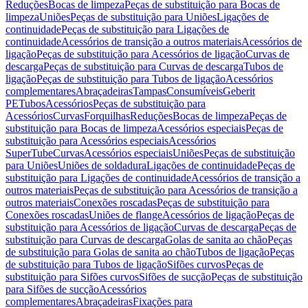
Reduções
Bocas de limpeza
Peças de substituição para Bocas de
limpeza
Uniões
Peças de substituição para Uniões
Ligações de
continuidade
Peças de substituição para Ligações de
continuidade
Acessórios de transição a outros materiais
Acessórios de
ligação
Peças de substituição para Acessórios de ligação
Curvas de
descarga
Peças de substituição para Curvas de descarga
Tubos de
ligação
Peças de substituição para Tubos de ligação
Acessórios
complementares
Abraçadeiras
Tampas
Consumíveis
Geberit
PE
Tubos
Acessórios
Peças de substituição para
Acessórios
Curvas
Forquilhas
Reduções
Bocas de limpeza
Peças de
substituição para Bocas de limpeza
Acessórios especiais
Peças de
substituição para Acessórios especiais
Acessórios
SuperTube
Curvas
Acessórios especiais
Uniões
Peças de substituição
para Uniões
Uniões de soldadura
Ligações de continuidade
Peças de
substituição para Ligações de continuidade
Acessórios de transição a
outros materiais
Peças de substituição para Acessórios de transição a
outros materiais
Conexões roscadas
Peças de substituição para
Conexões roscadas
Uniões de flange
Acessórios de ligação
Peças de
substituição para Acessórios de ligação
Curvas de descarga
Peças de
substituição para Curvas de descarga
Golas de sanita ao chão
Peças
de substituição para Golas de sanita ao chão
Tubos de ligação
Peças
de substituição para Tubos de ligação
Sifões curvos
Peças de
substituição para Sifões curvos
Sifões de sucção
Peças de substituição
para Sifões de sucção
Acessórios
complementares
Abraçadeiras
Fixações para