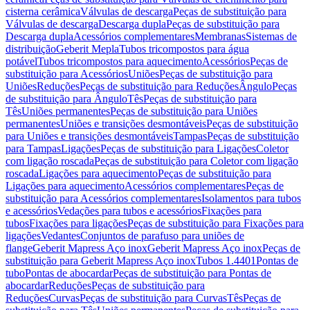
cisterna cerâmica
Válvulas de descarga
Peças de substituição para
Válvulas de descarga
Descarga dupla
Peças de substituição para
Descarga dupla
Acessórios complementares
Membranas
Sistemas de
distribuição
Geberit Mepla
Tubos tricompostos para água
potável
Tubos tricompostos para aquecimento
Acessórios
Peças de
substituição para Acessórios
Uniões
Peças de substituição para
Uniões
Reduções
Peças de substituição para Reduções
Ângulo
Peças
de substituição para Ângulo
Tês
Peças de substituição para
Tês
Uniões permanentes
Peças de substituição para Uniões
permanentes
Uniões e transições desmontáveis
Peças de substituição
para Uniões e transições desmontáveis
Tampas
Peças de substituição
para Tampas
Ligações
Peças de substituição para Ligações
Coletor
com ligação roscada
Peças de substituição para Coletor com ligação
roscada
Ligações para aquecimento
Peças de substituição para
Ligações para aquecimento
Acessórios complementares
Peças de
substituição para Acessórios complementares
Isolamentos para tubos
e acessórios
Vedações para tubos e acessórios
Fixações para
tubos
Fixações para ligações
Peças de substituição para Fixações para
ligações
Vedantes
Conjuntos de parafuso para uniões de
flange
Geberit Mapress Aço inox
Geberit Mapress Aço inox
Peças de
substituição para Geberit Mapress Aço inox
Tubos 1.4401
Pontas de
tubo
Pontas de abocardar
Peças de substituição para Pontas de
abocardar
Reduções
Peças de substituição para
Reduções
Curvas
Peças de substituição para Curvas
Tês
Peças de