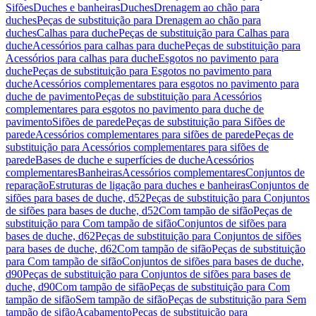
Sifões
Duches e banheiras
Duches
Drenagem ao chão para
duches
Peças de substituição para Drenagem ao chão para
duches
Calhas para duche
Peças de substituição para Calhas para
duche
Acessórios para calhas para duche
Peças de substituição para
Acessórios para calhas para duche
Esgotos no pavimento para
duche
Peças de substituição para Esgotos no pavimento para
duche
Acessórios complementares para esgotos no pavimento para
duche de pavimento
Peças de substituição para Acessórios
complementares para esgotos no pavimento para duche de
pavimento
Sifões de parede
Peças de substituição para Sifões de
parede
Acessórios complementares para sifões de parede
Peças de
substituição para Acessórios complementares para sifões de
parede
Bases de duche e superfícies de duche
Acessórios
complementares
Banheiras
Acessórios complementares
Conjuntos de
reparação
Estruturas de ligação para duches e banheiras
Conjuntos de
sifões para bases de duche, d52
Peças de substituição para Conjuntos
de sifões para bases de duche, d52
Com tampão de sifão
Peças de
substituição para Com tampão de sifão
Conjuntos de sifões para
bases de duche, d62
Peças de substituição para Conjuntos de sifões
para bases de duche, d62
Com tampão de sifão
Peças de substituição
para Com tampão de sifão
Conjuntos de sifões para bases de duche,
d90
Peças de substituição para Conjuntos de sifões para bases de
duche, d90
Com tampão de sifão
Peças de substituição para Com
tampão de sifão
Sem tampão de sifão
Peças de substituição para Sem
tampão de sifão
Acabamento
Peças de substituição para