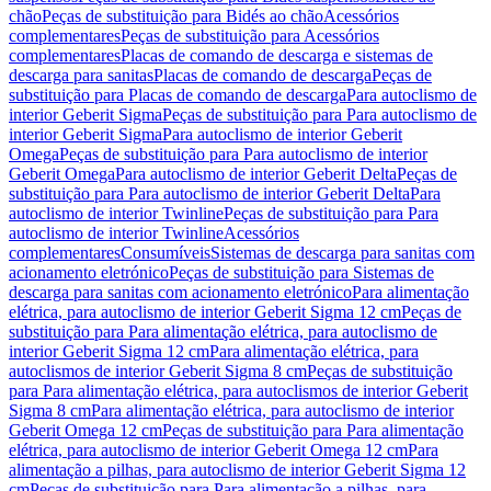
chão
Peças de substituição para Bidés ao chão
Acessórios
complementares
Peças de substituição para Acessórios
complementares
Placas de comando de descarga e sistemas de
descarga para sanitas
Placas de comando de descarga
Peças de
substituição para Placas de comando de descarga
Para autoclismo de
interior Geberit Sigma
Peças de substituição para Para autoclismo de
interior Geberit Sigma
Para autoclismo de interior Geberit
Omega
Peças de substituição para Para autoclismo de interior
Geberit Omega
Para autoclismo de interior Geberit Delta
Peças de
substituição para Para autoclismo de interior Geberit Delta
Para
autoclismo de interior Twinline
Peças de substituição para Para
autoclismo de interior Twinline
Acessórios
complementares
Consumíveis
Sistemas de descarga para sanitas com
acionamento eletrónico
Peças de substituição para Sistemas de
descarga para sanitas com acionamento eletrónico
Para alimentação
elétrica, para autoclismo de interior Geberit Sigma 12 cm
Peças de
substituição para Para alimentação elétrica, para autoclismo de
interior Geberit Sigma 12 cm
Para alimentação elétrica, para
autoclismos de interior Geberit Sigma 8 cm
Peças de substituição
para Para alimentação elétrica, para autoclismos de interior Geberit
Sigma 8 cm
Para alimentação elétrica, para autoclismo de interior
Geberit Omega 12 cm
Peças de substituição para Para alimentação
elétrica, para autoclismo de interior Geberit Omega 12 cm
Para
alimentação a pilhas, para autoclismo de interior Geberit Sigma 12
cm
Peças de substituição para Para alimentação a pilhas, para