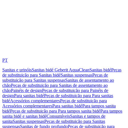
PT
Sanitas e urinóis
Sanitas bidé Geberit AquaClean
Sanitas bidé
Peças
de substituição para Sanitas bidé
Sanitas suspensas
Peças de
substituição para Sanitas suspensas
Sanitas de assentamento ao
chão
Peças de substituição para Sanitas de assentamento ao
chão
Painéis de design
Peças de substituição para Painéis de
design
Para sanitas bidé
Peças de substituição para Para sanitas
bidé
Acessórios complementares
Peças de substituição para
Acessórios complementares
Para sanitas bidé
Para tampos sanita
bidé
Peças de substituição para Para tampos sanita bidé
Para tampos
sanita bidé e sanitas bidé
Consumíveis
Sanitas e tampos de
sanita
Sanitas suspensas
Peças de substituição para Sanitas
suspensas
Sanitas de fundo profundo
Peças de substituição para