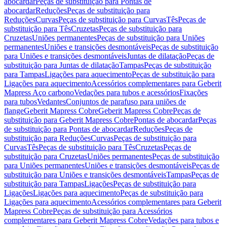
abocardar
Peças de substituição para Pontas de
abocardar
Reduções
Peças de substituição para
Reduções
Curvas
Peças de substituição para Curvas
Tês
Peças de
substituição para Tês
Cruzetas
Peças de substituição para
Cruzetas
Uniões permanentes
Peças de substituição para Uniões
permanentes
Uniões e transições desmontáveis
Peças de substituição
para Uniões e transições desmontáveis
Juntas de dilatação
Peças de
substituição para Juntas de dilatação
Tampas
Peças de substituição
para Tampas
Ligações para aquecimento
Peças de substituição para
Ligações para aquecimento
Acessórios complementares para Geberit
Mapress Aço carbono
Vedações para tubos e acessórios
Fixações
para tubos
Vedantes
Conjuntos de parafuso para uniões de
flange
Geberit Mapress Cobre
Geberit Mapress Cobre
Peças de
substituição para Geberit Mapress Cobre
Pontas de abocardar
Peças
de substituição para Pontas de abocardar
Reduções
Peças de
substituição para Reduções
Curvas
Peças de substituição para
Curvas
Tês
Peças de substituição para Tês
Cruzetas
Peças de
substituição para Cruzetas
Uniões permanentes
Peças de substituição
para Uniões permanentes
Uniões e transições desmontáveis
Peças de
substituição para Uniões e transições desmontáveis
Tampas
Peças de
substituição para Tampas
Ligações
Peças de substituição para
Ligações
Ligações para aquecimento
Peças de substituição para
Ligações para aquecimento
Acessórios complementares para Geberit
Mapress Cobre
Peças de substituição para Acessórios
complementares para Geberit Mapress Cobre
Vedações para tubos e