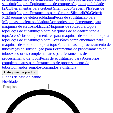
substituição para Equipamentos de compressão, compatibilidade
[2XL]
Ferramentas para Geberit Silent-db20/Geberit PE
Peças de
substituição para Ferramentas para Geberit Silent-db20/Geberit
PE
Máquinas de eletrossoldadura
Peças de substituição para
Máquinas de eletrossoldadura
Acessórios complementares para
máquinas de eletrossoldadura
Máquinas de soldadura topo a
topo
Peças de substituição para Máquinas de soldadura topo a
topo
Acessórios complementares para máquinas de soldadura topo a
topo
Peças de substituição para Acessórios complementares para
máquinas de soldadura topo a topo
Ferramentas de processamento de
tubos
Peças de substituição para Ferramentas de processamento de
tubos
Acessórios complementares para ferramentas de
processamento de tubos
Peças de substituição para Acessórios
complementares para ferramentas de processamento de
tubos
Comandos remotos
Comandos à distância
Categorias de produto
Linhas de casa de banho
Novidades