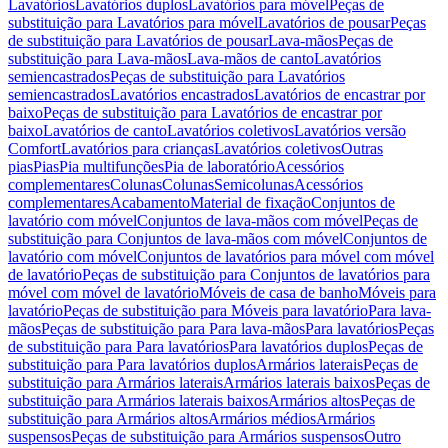
Lavatórios
Lavatórios duplos
Lavatórios para móvel
Peças de
substituição para Lavatórios para móvel
Lavatórios de pousar
Peças
de substituição para Lavatórios de pousar
Lava-mãos
Peças de
substituição para Lava-mãos
Lava-mãos de canto
Lavatórios
semiencastrados
Peças de substituição para Lavatórios
semiencastrados
Lavatórios encastrados
Lavatórios de encastrar por
baixo
Peças de substituição para Lavatórios de encastrar por
baixo
Lavatórios de canto
Lavatórios coletivos
Lavatórios versão
Comfort
Lavatórios para crianças
Lavatórios coletivos
Outras
pias
Pias
Pia multifunções
Pia de laboratório
Acessórios
complementares
Colunas
Colunas
Semicolunas
Acessórios
complementares
Acabamento
Material de fixação
Conjuntos de
lavatório com móvel
Conjuntos de lava-mãos com móvel
Peças de
substituição para Conjuntos de lava-mãos com móvel
Conjuntos de
lavatório com móvel
Conjuntos de lavatórios para móvel com móvel
de lavatório
Peças de substituição para Conjuntos de lavatórios para
móvel com móvel de lavatório
Móveis de casa de banho
Móveis para
lavatório
Peças de substituição para Móveis para lavatório
Para lava-
mãos
Peças de substituição para Para lava-mãos
Para lavatórios
Peças
de substituição para Para lavatórios
Para lavatórios duplos
Peças de
substituição para Para lavatórios duplos
Armários laterais
Peças de
substituição para Armários laterais
Armários laterais baixos
Peças de
substituição para Armários laterais baixos
Armários altos
Peças de
substituição para Armários altos
Armários médios
Armários
suspensos
Peças de substituição para Armários suspensos
Outro