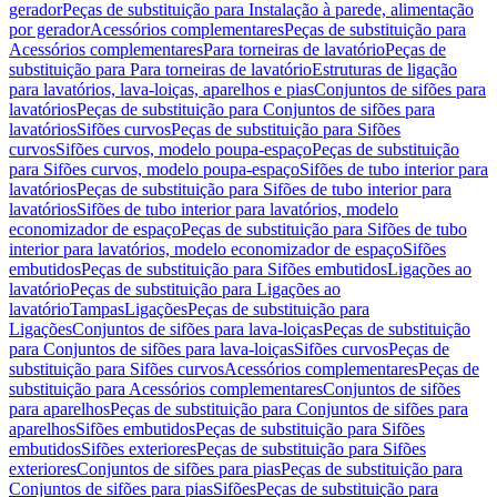
gerador
Peças de substituição para Instalação à parede, alimentação
por gerador
Acessórios complementares
Peças de substituição para
Acessórios complementares
Para torneiras de lavatório
Peças de
substituição para Para torneiras de lavatório
Estruturas de ligação
para lavatórios, lava-loiças, aparelhos e pias
Conjuntos de sifões para
lavatórios
Peças de substituição para Conjuntos de sifões para
lavatórios
Sifões curvos
Peças de substituição para Sifões
curvos
Sifões curvos, modelo poupa-espaço
Peças de substituição
para Sifões curvos, modelo poupa-espaço
Sifões de tubo interior para
lavatórios
Peças de substituição para Sifões de tubo interior para
lavatórios
Sifões de tubo interior para lavatórios, modelo
economizador de espaço
Peças de substituição para Sifões de tubo
interior para lavatórios, modelo economizador de espaço
Sifões
embutidos
Peças de substituição para Sifões embutidos
Ligações ao
lavatório
Peças de substituição para Ligações ao
lavatório
Tampas
Ligações
Peças de substituição para
Ligações
Conjuntos de sifões para lava-loiças
Peças de substituição
para Conjuntos de sifões para lava-loiças
Sifões curvos
Peças de
substituição para Sifões curvos
Acessórios complementares
Peças de
substituição para Acessórios complementares
Conjuntos de sifões
para aparelhos
Peças de substituição para Conjuntos de sifões para
aparelhos
Sifões embutidos
Peças de substituição para Sifões
embutidos
Sifões exteriores
Peças de substituição para Sifões
exteriores
Conjuntos de sifões para pias
Peças de substituição para
Conjuntos de sifões para pias
Sifões
Peças de substituição para