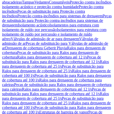
abraçadeiras
Tampas
Vedantes
Consumíveis
Proteção contra incêndios,
isolamento acústico e proteção contra humidade
Proteção contra
incêndios
Peças de substituição para Proteção contra
incêndios
Proteção contra-incêndios para sistemas de drenagem
Peças
de substituição para Proteção contra-incêndios para sistemas de
drenagem
Isolamento acústico
Isolamentos para estrutura com
isolamento de ruído por percussão
Isolamentos para estrutura com
isolamento de ruído por percussão e isolamento de ruído
aéreo
Válvulas de admissão de ar para drenagem
Válvulas de
admissão de ar
Peças de substituição para Válvulas de admissão de
ar
Drenagem de cobertura Geberit Pluvia
Ralos para drenagem de
cobertura
Peças de substituição para Ralos para drenagem de
cobertura
Ralos para drenagem de cobertura até 12 l/s
Peças de
substituição para Ralos para drenagem de cobertura até 12 l/s
Ralos
para drenagem de cobertura até 25 l/s
Peças de substituição para
Ralos para drenagem de cobertura até 25 l/s
Ralos para drenagem de
cobertura até 100 l/s
Peças de substituição para Ralos para drenagem
de cobertura até 100 l/s
Ralos para drenagem de cobertura para
caleiras
Peças de substituição para Ralos para drenagem de cobertura
para caleiras
Ralos para drenagem de cobertura até 12 l/s
Peças de
substituição para Ralos para drenagem de cobertura até 12 l/s
Ralos
para drenagem de cobertura até 25 l/s
Peças de substituição para
Ralos para drenagem de cobertura até 25 l/s
Ralos para drenagem de
cobertura até 100 l/s
Peças de substituição para Ralos para drenagem
de cobertura até 100 l/s
Estruturas de barreira de vapor
Peças de