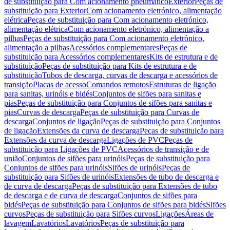
de substituição para Com acionamento pneumático
Exterior
Peças de
substituição para Exterior
Com acionamento eletrónico, alimentação
elétrica
Peças de substituição para Com acionamento eletrónico,
alimentação elétrica
Com acionamento eletrónico, alimentação a
pilhas
Peças de substituição para Com acionamento eletrónico,
alimentação a pilhas
Acessórios complementares
Peças de
substituição para Acessórios complementares
Kits de estrutura e de
substituição
Peças de substituição para Kits de estrutura e de
substituição
Tubos de descarga, curvas de descarga e acessórios de
transição
Placas de acesso
Comandos remotos
Estruturas de ligação
para sanitas, urinóis e bidés
Conjuntos de sifões para sanitas e
pias
Peças de substituição para Conjuntos de sifões para sanitas e
pias
Curvas de descarga
Peças de substituição para Curvas de
descarga
Conjuntos de ligação
Peças de substituição para Conjuntos
de ligação
Extensões da curva de descarga
Peças de substituição para
Extensões da curva de descarga
Ligações de PVC
Peças de
substituição para Ligações de PVC
Acessórios de transição e de
união
Conjuntos de sifões para urinóis
Peças de substituição para
Conjuntos de sifões para urinóis
Sifões de urinóis
Peças de
substituição para Sifões de urinóis
Extensões de tubo de descarga e
de curva de descarga
Peças de substituição para Extensões de tubo
de descarga e de curva de descarga
Conjuntos de sifões para
bidés
Peças de substituição para Conjuntos de sifões para bidés
Sifões
curvos
Peças de substituição para Sifões curvos
Ligações
Áreas de
lavagem
Lavatórios
Lavatórios
Peças de substituição para