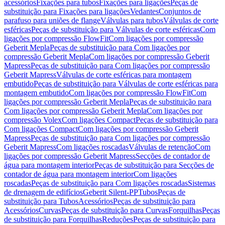
acessórios
Fixações para tubos
Fixações para ligações
Peças de
substituição para Fixações para ligações
Vedantes
Conjuntos de
parafuso para uniões de flange
Válvulas para tubos
Válvulas de corte
esféricas
Peças de substituição para Válvulas de corte esféricas
Com
ligações por compressão FlowFit
Com ligações por compressão
Geberit Mepla
Peças de substituição para Com ligações por
compressão Geberit Mepla
Com ligações por compressão Geberit
Mapress
Peças de substituição para Com ligações por compressão
Geberit Mapress
Válvulas de corte esféricas para montagem
embutido
Peças de substituição para Válvulas de corte esféricas para
montagem embutido
Com ligações por compressão FlowFit
Com
ligações por compressão Geberit Mepla
Peças de substituição para
Com ligações por compressão Geberit Mepla
Com ligações por
compressão Volex
Com ligações Compact
Peças de substituição para
Com ligações Compact
Com ligações por compressão Geberit
Mapress
Peças de substituição para Com ligações por compressão
Geberit Mapress
Com ligações roscadas
Válvulas de retenção
Com
ligações por compressão Geberit Mapress
Secções de contador de
água para montagem interior
Peças de substituição para Secções de
contador de água para montagem interior
Com ligações
roscadas
Peças de substituição para Com ligações roscadas
Sistemas
de drenagem de edifícios
Geberit Silent-PP
Tubos
Peças de
substituição para Tubos
Acessórios
Peças de substituição para
Acessórios
Curvas
Peças de substituição para Curvas
Forquilhas
Peças
de substituição para Forquilhas
Reduções
Peças de substituição para