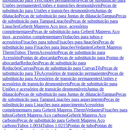
substituição para Tês
Uniões permanentes
Peças de substituição para
Uniões permanentes
Uniões e transições desmontáveis
Peças de
substituição para Uniões e transições desmontáveis
Juntas de
dilatação
Peças de substituição para Juntas de dilatação
Tampas
Peças
de substituição para Tampas
Ligações
Peças de substituição para
Ligações
Geberit Mapress Aço inox, acessórios
complementares
Peças de substituição para Geberit Mapress Aço
inox, acessórios complementares
Vedações para tubos e
acessórios
Fixações para tubos
Fixações para ligações
Peças de
substituição para Fixações para ligações
Vedantes
Geberit Mapress
Therm
Tubos Therm
Acessório
Peças de substituição para
Acessório
Pontas de abocardar
Peças de substituição para Pontas de
abocardar
Reduções
Peças de substituição para
Reduções
Curvas
Peças de substituição para Curvas
Tês
Peças de
substituição para Tês
Acessórios de transição permanentes
Peças de
substituição para Acessórios de transição permanentes
Uniões e
acessórios de transição desmontáveis
Peças de substituição para
Uniões e acessórios de transição desmontáveis
Juntas de
dilatação
Peças de substituição para Juntas de dilatação
Tampas
Peças
de substituição para Tampas
Ligações para aquecimento
Peças de
substituição para Ligações para aquecimento
Acessórios
complementares para Geberit Mapress Therm
Vedantes
Fixações para
tubos
Geberit Mapress Aço carbono
Geberit Mapress Aço
carbono
Peças de substituição para Geberit Mapress Aço
carbono
Tubos 1.0034
Tubos 1.0215
Pontas de tubo
Pontas de