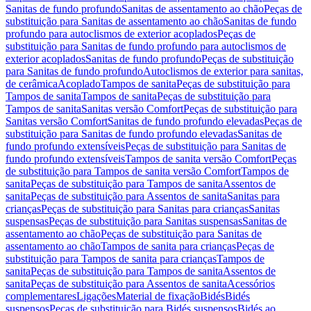
Sanitas de fundo profundo
Sanitas de assentamento ao chão
Peças de
substituição para Sanitas de assentamento ao chão
Sanitas de fundo
profundo para autoclismos de exterior acoplados
Peças de
substituição para Sanitas de fundo profundo para autoclismos de
exterior acoplados
Sanitas de fundo profundo
Peças de substituição
para Sanitas de fundo profundo
Autoclismos de exterior para sanitas,
de cerâmica
Acoplado
Tampos de sanita
Peças de substituição para
Tampos de sanita
Tampos de sanita
Peças de substituição para
Tampos de sanita
Sanitas versão Comfort
Peças de substituição para
Sanitas versão Comfort
Sanitas de fundo profundo elevadas
Peças de
substituição para Sanitas de fundo profundo elevadas
Sanitas de
fundo profundo extensíveis
Peças de substituição para Sanitas de
fundo profundo extensíveis
Tampos de sanita versão Comfort
Peças
de substituição para Tampos de sanita versão Comfort
Tampos de
sanita
Peças de substituição para Tampos de sanita
Assentos de
sanita
Peças de substituição para Assentos de sanita
Sanitas para
crianças
Peças de substituição para Sanitas para crianças
Sanitas
suspensas
Peças de substituição para Sanitas suspensas
Sanitas de
assentamento ao chão
Peças de substituição para Sanitas de
assentamento ao chão
Tampos de sanita para crianças
Peças de
substituição para Tampos de sanita para crianças
Tampos de
sanita
Peças de substituição para Tampos de sanita
Assentos de
sanita
Peças de substituição para Assentos de sanita
Acessórios
complementares
Ligações
Material de fixação
Bidés
Bidés
suspensos
Peças de substituição para Bidés suspensos
Bidés ao