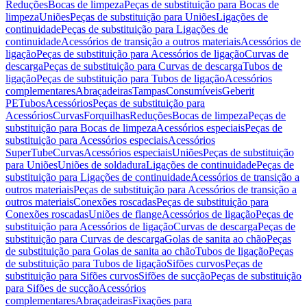
Reduções
Bocas de limpeza
Peças de substituição para Bocas de
limpeza
Uniões
Peças de substituição para Uniões
Ligações de
continuidade
Peças de substituição para Ligações de
continuidade
Acessórios de transição a outros materiais
Acessórios de
ligação
Peças de substituição para Acessórios de ligação
Curvas de
descarga
Peças de substituição para Curvas de descarga
Tubos de
ligação
Peças de substituição para Tubos de ligação
Acessórios
complementares
Abraçadeiras
Tampas
Consumíveis
Geberit
PE
Tubos
Acessórios
Peças de substituição para
Acessórios
Curvas
Forquilhas
Reduções
Bocas de limpeza
Peças de
substituição para Bocas de limpeza
Acessórios especiais
Peças de
substituição para Acessórios especiais
Acessórios
SuperTube
Curvas
Acessórios especiais
Uniões
Peças de substituição
para Uniões
Uniões de soldadura
Ligações de continuidade
Peças de
substituição para Ligações de continuidade
Acessórios de transição a
outros materiais
Peças de substituição para Acessórios de transição a
outros materiais
Conexões roscadas
Peças de substituição para
Conexões roscadas
Uniões de flange
Acessórios de ligação
Peças de
substituição para Acessórios de ligação
Curvas de descarga
Peças de
substituição para Curvas de descarga
Golas de sanita ao chão
Peças
de substituição para Golas de sanita ao chão
Tubos de ligação
Peças
de substituição para Tubos de ligação
Sifões curvos
Peças de
substituição para Sifões curvos
Sifões de sucção
Peças de substituição
para Sifões de sucção
Acessórios
complementares
Abraçadeiras
Fixações para