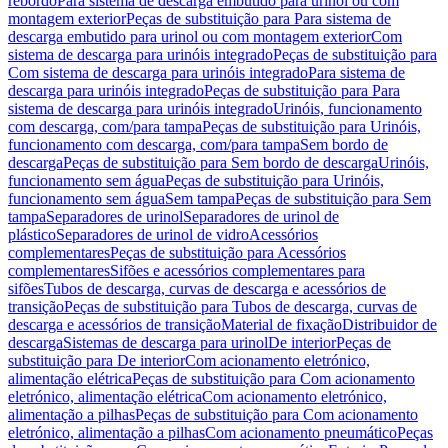
rebordo
Para sistema de descarga embutido para urinol ou com
montagem exterior
Peças de substituição para Para sistema de
descarga embutido para urinol ou com montagem exterior
Com
sistema de descarga para urinóis integrado
Peças de substituição para
Com sistema de descarga para urinóis integrado
Para sistema de
descarga para urinóis integrado
Peças de substituição para Para
sistema de descarga para urinóis integrado
Urinóis, funcionamento
com descarga, com/para tampa
Peças de substituição para Urinóis,
funcionamento com descarga, com/para tampa
Sem bordo de
descarga
Peças de substituição para Sem bordo de descarga
Urinóis,
funcionamento sem água
Peças de substituição para Urinóis,
funcionamento sem água
Sem tampa
Peças de substituição para Sem
tampa
Separadores de urinol
Separadores de urinol de
plástico
Separadores de urinol de vidro
Acessórios
complementares
Peças de substituição para Acessórios
complementares
Sifões e acessórios complementares para
sifões
Tubos de descarga, curvas de descarga e acessórios de
transição
Peças de substituição para Tubos de descarga, curvas de
descarga e acessórios de transição
Material de fixação
Distribuidor de
descarga
Sistemas de descarga para urinol
De interior
Peças de
substituição para De interior
Com acionamento eletrónico,
alimentação elétrica
Peças de substituição para Com acionamento
eletrónico, alimentação elétrica
Com acionamento eletrónico,
alimentação a pilhas
Peças de substituição para Com acionamento
eletrónico, alimentação a pilhas
Com acionamento pneumático
Peças