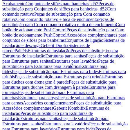
Acabamento
Conjuntos de sifões para banheiras, d52
Peças de
substituição para Conjuntos de sifões para banheiras, d52
Com
comando rotativo
Peças de substituição para Com comando
rotativo
Com comando rotativo e bica de enchimento
Peças de
substituição para Com comando rotativo e bica de enchimento
Com
botão de acionamento PushControl
Peças de substituição para Com
botão de acionamento PushControl
Acessórios complementares para
conjuntos de sifões para banheiras
Conjuntos de ligação
Sistemas de
instalação e descarga
Geberit Duofix
Sistemas de
parede
Painéis
Estruturas de instalação
Peças de substituição para
Estruturas de instalação
Estruturas para sanitas
Peças de substituição
para Estruturas para sanitas
Estruturas para lavatórios
Peças de
substituição para Estruturas para lavatórios
Estruturas para
bidés
Peças de substituição para Estruturas para bidés
Estruturas para
urinóis
Peças de substituição para Estruturas para urinóis
Estruturas
para duches com drenagem à parede
Peças de substituição para
Estruturas para duches com drenagem à parede
Estruturas para
torneiras
Peças de substituição para Estruturas para
torneiras
Estruturas para cargas
Peças de substituição para Estruturas
para cargas
Acessórios complementares
Peças de substituição para
Acessórios complementares
Geberit Kombifix
Estruturas de
instalação
Peças de substituição para Estruturas de
instalação
Estruturas para sanitas
Peças de substituição para
Estruturas para sanitas
Estruturas para lavatórios
Peças de substituição
para Estruturas para lavatórios
Estruturas para bidés
Peças de