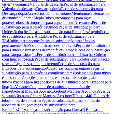
cisterna cerâmica
Válvulas de descarga
Peças de substituição para
Válvulas de descarga
Descarga dupla
Peças de substituição para
Descarga dupla
Acessórios complementares
Membranas
Sistemas de
distribuição
Geberit Mepla
Tubos tricompostos para água
potável
Tubos tricompostos para aquecimento
Acessórios
Peças de
substituição para Acessórios
Uniões
Peças de substituição para
Uniões
Reduções
Peças de substituição para Reduções
Ângulo
Peças
de substituição para Ângulo
Tês
Peças de substituição para
Tês
Uniões permanentes
Peças de substituição para Uniões
permanentes
Uniões e transições desmontáveis
Peças de substituição
para Uniões e transições desmontáveis
Tampas
Peças de substituição
para Tampas
Ligações
Peças de substituição para Ligações
Coletor
com ligação roscada
Peças de substituição para Coletor com ligação
roscada
Ligações para aquecimento
Peças de substituição para
Ligações para aquecimento
Acessórios complementares
Peças de
substituição para Acessórios complementares
Isolamentos para tubos
e acessórios
Vedações para tubos e acessórios
Fixações para
tubos
Fixações para ligações
Peças de substituição para Fixações para
ligações
Vedantes
Conjuntos de parafuso para uniões de
flange
Geberit Mapress Aço inox
Geberit Mapress Aço inox
Peças de
substituição para Geberit Mapress Aço inox
Tubos 1.4401
Pontas de
tubo
Pontas de abocardar
Peças de substituição para Pontas de
abocardar
Reduções
Peças de substituição para
Reduções
Curvas
Peças de substituição para Curvas
Tês
Peças de