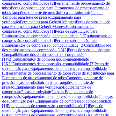
compressão, compatibilidade [2]
Ferramentas de processamento de
tubos
Peças de substituição para Ferramentas de processamento de
tubos
Tampões para teste de pressão
Peças de substituição para
Tampões para teste de pressão
Equipamento para
verificação
Ferramentas para Geberit Mapress
Peças de substituição
para Ferramentas para Geberit Mapress
Equipamentos de
compressão, compatibilidade [1]
Peças de substituição para
Equipamentos de compressão, compatibilidade [1]
Equipamentos de
compressão, compatibilidade [2]
Peças de substituição para
Equipamentos de compressão, compatibilidade [2]
Compatibilidade
dos equipamentos de compressão [1]/[2]
Peças de substituição para
Compatibilidade dos equipamentos de compressão
[1]/[2]
Equipamentos de compressão, compatibilidade
[2XL]
Equipamentos de compressão, compatibilidade [3]
Peças de
substituição para Equipamentos de compressão, compatibilidade
[3]
Ferramentas de processamento de tubos
Peças de substituição para
Ferramentas de processamento de tubos
Tampões para teste de
pressão
Peças de substituição para Tampões para teste de
pressão
Equipamento para verificação
Equipamentos de
compressão
Peças de substituição para Equipamentos de
compressão
Equipamentos de compressão, compatibilidade [1]
Peças
de substituição para Equipamentos de compressão, compatibilidade
[1]
Equipamentos de compressão, compatibilidade [2]
Peças de
substituição para Equipamentos de compressão, compatibilidade
[2]
Equipamentos de compressão, compatibilidade [2XL]
Peças de