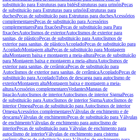
substituição para Estruturas para bidés
Estruturas para urinóis
Peças
de substituição para Estruturas para urinóis
Estruturas para
duches
Peças de substituição para Estruturas para duches
Acessórios
complementares
Peças de substituição para Acessórios
complementares
Para fixações
Peças de substituição para Para
fixações
Autoclismos de exterior
Autoclismos de exterior para
sanitas, de plástico
Peças de substituição para Autoclismos de
exterior para sanitas, de plástico
Acoplado
Peças de substituição para
Acoplado
Montagem alta
Peças de substituição para Montagem
alta
Montagem baixa e montagem a meia-altura
Peças de substituição
para Montagem baixa e montagem a meia-altura
Autoclismos de
exterior para sanitas, de cerâmica
Peças de substituição para
Autoclismos de exterior para sanitas, de cerâmica
Acoplado
Peças de
substituição para Acoplado
Tubos de descarga para autoclismo de
exterior
Montagem alta
Montagem baixa e montagem a meia-
altura
Acessórios complementares
Vedantes
Mangas de
ligação
Autoclismos de interior
Autoclismos de interior Sigma
Peças
de substituição para Autoclismos de interior Sigma
Autoclismos de
interior Omega
Peças de substituição para Autoclismos de interior
Omega
Acessórios complementares
Válvulas de enchimento e de
descarga
Válvulas de enchimento
Peças de substituição para Válvulas
de enchimento
Válvulas de enchimento para autoclismo de
interior
Peças de substituição para Válvulas de enchimento para
autoclismo de interior
Válvulas de enchimento para cisterna
cerâmica
Peças de substituição para Válvulas de enchimento para