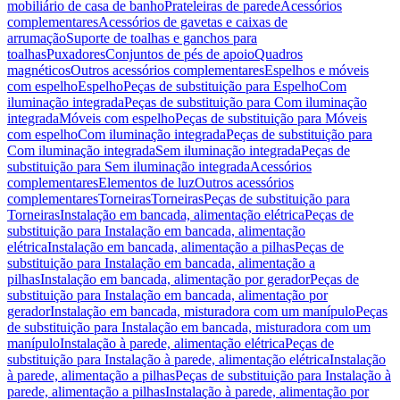
mobiliário de casa de banho
Prateleiras de parede
Acessórios
complementares
Acessórios de gavetas e caixas de
arrumação
Suporte de toalhas e ganchos para
toalhas
Puxadores
Conjuntos de pés de apoio
Quadros
magnéticos
Outros acessórios complementares
Espelhos e móveis
com espelho
Espelho
Peças de substituição para Espelho
Com
iluminação integrada
Peças de substituição para Com iluminação
integrada
Móveis com espelho
Peças de substituição para Móveis
com espelho
Com iluminação integrada
Peças de substituição para
Com iluminação integrada
Sem iluminação integrada
Peças de
substituição para Sem iluminação integrada
Acessórios
complementares
Elementos de luz
Outros acessórios
complementares
Torneiras
Torneiras
Peças de substituição para
Torneiras
Instalação em bancada, alimentação elétrica
Peças de
substituição para Instalação em bancada, alimentação
elétrica
Instalação em bancada, alimentação a pilhas
Peças de
substituição para Instalação em bancada, alimentação a
pilhas
Instalação em bancada, alimentação por gerador
Peças de
substituição para Instalação em bancada, alimentação por
gerador
Instalação em bancada, misturadora com um manípulo
Peças
de substituição para Instalação em bancada, misturadora com um
manípulo
Instalação à parede, alimentação elétrica
Peças de
substituição para Instalação à parede, alimentação elétrica
Instalação
à parede, alimentação a pilhas
Peças de substituição para Instalação à
parede, alimentação a pilhas
Instalação à parede, alimentação por