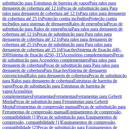
substituição para Estruturas de barreira de vapor
Para ralos para
drenagem de cobertura até 12 l/s
Peças de substituição para Para
ralos para drenagem de cobertura até 12 l/s
Para ralos para drenagem
de cobertura até 25 l/s
Proteção contra incêndios
Proteção contra
incêndios para sistemas de drenagem
Ralos de emergência
Peças de
substituição para Ralos de emergência
Para ralos para drenagem de
cobertura até 12 l/s
Peças de substituição para Para ralos para
drenagem de cobertura até 12 l/s
Para ralos para drenagem de
cobertura até 25 l/s
Peças de substituição para Para ralos para
drenagem de cobertura até 25 l/s
Fixações
Sistema de fixação d40–
200
Sistema de fixação d250–315
Acessórios complementares
Peças
de substituição para Acessórios complementares
Para ralos para
drenagem de cobertura
Peças de substituição para Para ralos para
drenagem de cobertura
Para fixações
Sistema de drenagem
convencional
Ralos para drenagem de cobertura
Peças de substituição
para Ralos para drenagem de cobertura
Estruturas de barreira de
vapor
Peças de substituição para Estruturas de barreira de
vapor
Acessórios
complementares
Ferramentas
Ferramentas
Ferramentas para Geberit
Mepla
Peças de substituição para Ferramentas para Geberit
Mepla
Ferramentas de compressão manual
Peças de substituição para
Ferramentas de compressão manual
Equipamentos de compressão,
compatibilidade [1]
Peças de substituição para Equipamentos de
compressão, compatibilidade [1]
Equipamentos de compressão,
compatibilidade [2]
Peças de substituição para Equipamentos de