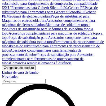
substituição para Equipamentos de compressão, compatibilidade
[2XL]
Ferramentas para Geberit Silent-db20/Geberit PE
Peças de
substituição para Ferramentas para Geberit Silent-db20/Geberit
PE
Máquinas de eletrossoldadura
Peças de substituição para
Máquinas de eletrossoldadura
Acessórios complementares para
máquinas de eletrossoldadura
Máquinas de soldadura topo a
topo
Peças de substituição para Máquinas de soldadura topo a
topo
Acessórios complementares para máquinas de soldadura topo a
topo
Peças de substituição para Acessórios complementares para
máquinas de soldadura topo a topo
Ferramentas de processamento de
tubos
Peças de substituição para Ferramentas de processamento de
tubos
Acessórios complementares para ferramentas de
processamento de tubos
Peças de substituição para Acessórios
complementares para ferramentas de processamento de
tubos
Comandos remotos
Comandos à distância
Categorias de produto
Linhas de casa de banho
Novidades