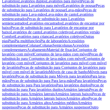
Lavatórios
Lavatórios duplos
Lavatórios para móvel
Peças de
substituição para Lavatórios para móvel
Lavatórios de pousar
Peças
de substituição para Lavatórios de pousar
Lava-mãos
Peças de
substituição para Lava-mãos
Lava-mãos de canto
Lavatórios
semiencastrados
Peças de substituição para Lavatórios
semiencastrados
Lavatórios encastrados
Lavatórios de encastrar por
baixo
Peças de substituição para Lavatórios de encastrar por
baixo
Lavatórios de canto
Lavatórios coletivos
Lavatórios versão
Comfort
Lavatórios para crianças
Lavatórios coletivos
Outras
pias
Pias
Pia multifunções
Pia de laboratório
Acessórios
complementares
Colunas
Colunas
Semicolunas
Acessórios
complementares
Acabamento
Material de fixação
Conjuntos de
lavatório com móvel
Conjuntos de lava-mãos com móvel
Peças de
substituição para Conjuntos de lava-mãos com móvel
Conjuntos de
lavatório com móvel
Conjuntos de lavatórios para móvel com móvel
de lavatório
Peças de substituição para Conjuntos de lavatórios para
móvel com móvel de lavatório
Móveis de casa de banho
Móveis para
lavatório
Peças de substituição para Móveis para lavatório
Para lava-
mãos
Peças de substituição para Para lava-mãos
Para lavatórios
Peças
de substituição para Para lavatórios
Para lavatórios duplos
Peças de
substituição para Para lavatórios duplos
Armários laterais
Peças de
substituição para Armários laterais
Armários laterais baixos
Peças de
substituição para Armários laterais baixos
Armários altos
Peças de
substituição para Armários altos
Armários médios
Armários
suspensos
Peças de substituição para Armários suspensos
Outro