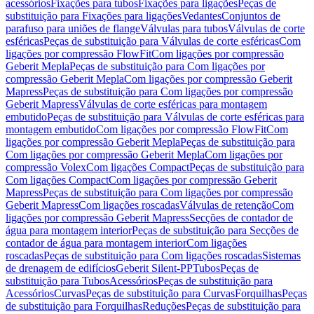
acessórios
Fixações para tubos
Fixações para ligações
Peças de
substituição para Fixações para ligações
Vedantes
Conjuntos de
parafuso para uniões de flange
Válvulas para tubos
Válvulas de corte
esféricas
Peças de substituição para Válvulas de corte esféricas
Com
ligações por compressão FlowFit
Com ligações por compressão
Geberit Mepla
Peças de substituição para Com ligações por
compressão Geberit Mepla
Com ligações por compressão Geberit
Mapress
Peças de substituição para Com ligações por compressão
Geberit Mapress
Válvulas de corte esféricas para montagem
embutido
Peças de substituição para Válvulas de corte esféricas para
montagem embutido
Com ligações por compressão FlowFit
Com
ligações por compressão Geberit Mepla
Peças de substituição para
Com ligações por compressão Geberit Mepla
Com ligações por
compressão Volex
Com ligações Compact
Peças de substituição para
Com ligações Compact
Com ligações por compressão Geberit
Mapress
Peças de substituição para Com ligações por compressão
Geberit Mapress
Com ligações roscadas
Válvulas de retenção
Com
ligações por compressão Geberit Mapress
Secções de contador de
água para montagem interior
Peças de substituição para Secções de
contador de água para montagem interior
Com ligações
roscadas
Peças de substituição para Com ligações roscadas
Sistemas
de drenagem de edifícios
Geberit Silent-PP
Tubos
Peças de
substituição para Tubos
Acessórios
Peças de substituição para
Acessórios
Curvas
Peças de substituição para Curvas
Forquilhas
Peças
de substituição para Forquilhas
Reduções
Peças de substituição para