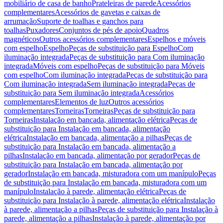
mobiliário de casa de banho
Prateleiras de parede
Acessórios
complementares
Acessórios de gavetas e caixas de
arrumação
Suporte de toalhas e ganchos para
toalhas
Puxadores
Conjuntos de pés de apoio
Quadros
magnéticos
Outros acessórios complementares
Espelhos e móveis
com espelho
Espelho
Peças de substituição para Espelho
Com
iluminação integrada
Peças de substituição para Com iluminação
integrada
Móveis com espelho
Peças de substituição para Móveis
com espelho
Com iluminação integrada
Peças de substituição para
Com iluminação integrada
Sem iluminação integrada
Peças de
substituição para Sem iluminação integrada
Acessórios
complementares
Elementos de luz
Outros acessórios
complementares
Torneiras
Torneiras
Peças de substituição para
Torneiras
Instalação em bancada, alimentação elétrica
Peças de
substituição para Instalação em bancada, alimentação
elétrica
Instalação em bancada, alimentação a pilhas
Peças de
substituição para Instalação em bancada, alimentação a
pilhas
Instalação em bancada, alimentação por gerador
Peças de
substituição para Instalação em bancada, alimentação por
gerador
Instalação em bancada, misturadora com um manípulo
Peças
de substituição para Instalação em bancada, misturadora com um
manípulo
Instalação à parede, alimentação elétrica
Peças de
substituição para Instalação à parede, alimentação elétrica
Instalação
à parede, alimentação a pilhas
Peças de substituição para Instalação à
parede, alimentação a pilhas
Instalação à parede, alimentação por