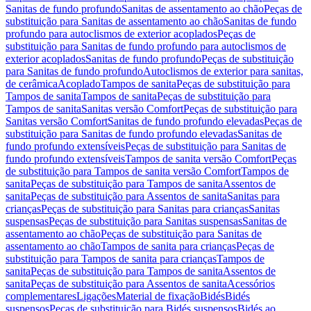
Sanitas de fundo profundo
Sanitas de assentamento ao chão
Peças de
substituição para Sanitas de assentamento ao chão
Sanitas de fundo
profundo para autoclismos de exterior acoplados
Peças de
substituição para Sanitas de fundo profundo para autoclismos de
exterior acoplados
Sanitas de fundo profundo
Peças de substituição
para Sanitas de fundo profundo
Autoclismos de exterior para sanitas,
de cerâmica
Acoplado
Tampos de sanita
Peças de substituição para
Tampos de sanita
Tampos de sanita
Peças de substituição para
Tampos de sanita
Sanitas versão Comfort
Peças de substituição para
Sanitas versão Comfort
Sanitas de fundo profundo elevadas
Peças de
substituição para Sanitas de fundo profundo elevadas
Sanitas de
fundo profundo extensíveis
Peças de substituição para Sanitas de
fundo profundo extensíveis
Tampos de sanita versão Comfort
Peças
de substituição para Tampos de sanita versão Comfort
Tampos de
sanita
Peças de substituição para Tampos de sanita
Assentos de
sanita
Peças de substituição para Assentos de sanita
Sanitas para
crianças
Peças de substituição para Sanitas para crianças
Sanitas
suspensas
Peças de substituição para Sanitas suspensas
Sanitas de
assentamento ao chão
Peças de substituição para Sanitas de
assentamento ao chão
Tampos de sanita para crianças
Peças de
substituição para Tampos de sanita para crianças
Tampos de
sanita
Peças de substituição para Tampos de sanita
Assentos de
sanita
Peças de substituição para Assentos de sanita
Acessórios
complementares
Ligações
Material de fixação
Bidés
Bidés
suspensos
Peças de substituição para Bidés suspensos
Bidés ao