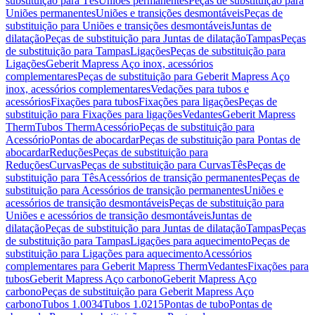
substituição para Tês
Uniões permanentes
Peças de substituição para
Uniões permanentes
Uniões e transições desmontáveis
Peças de
substituição para Uniões e transições desmontáveis
Juntas de
dilatação
Peças de substituição para Juntas de dilatação
Tampas
Peças
de substituição para Tampas
Ligações
Peças de substituição para
Ligações
Geberit Mapress Aço inox, acessórios
complementares
Peças de substituição para Geberit Mapress Aço
inox, acessórios complementares
Vedações para tubos e
acessórios
Fixações para tubos
Fixações para ligações
Peças de
substituição para Fixações para ligações
Vedantes
Geberit Mapress
Therm
Tubos Therm
Acessório
Peças de substituição para
Acessório
Pontas de abocardar
Peças de substituição para Pontas de
abocardar
Reduções
Peças de substituição para
Reduções
Curvas
Peças de substituição para Curvas
Tês
Peças de
substituição para Tês
Acessórios de transição permanentes
Peças de
substituição para Acessórios de transição permanentes
Uniões e
acessórios de transição desmontáveis
Peças de substituição para
Uniões e acessórios de transição desmontáveis
Juntas de
dilatação
Peças de substituição para Juntas de dilatação
Tampas
Peças
de substituição para Tampas
Ligações para aquecimento
Peças de
substituição para Ligações para aquecimento
Acessórios
complementares para Geberit Mapress Therm
Vedantes
Fixações para
tubos
Geberit Mapress Aço carbono
Geberit Mapress Aço
carbono
Peças de substituição para Geberit Mapress Aço
carbono
Tubos 1.0034
Tubos 1.0215
Pontas de tubo
Pontas de