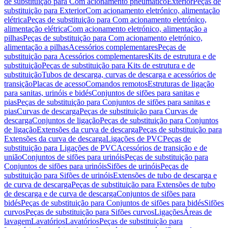
de substituição para Com acionamento pneumático
Exterior
Peças de
substituição para Exterior
Com acionamento eletrónico, alimentação
elétrica
Peças de substituição para Com acionamento eletrónico,
alimentação elétrica
Com acionamento eletrónico, alimentação a
pilhas
Peças de substituição para Com acionamento eletrónico,
alimentação a pilhas
Acessórios complementares
Peças de
substituição para Acessórios complementares
Kits de estrutura e de
substituição
Peças de substituição para Kits de estrutura e de
substituição
Tubos de descarga, curvas de descarga e acessórios de
transição
Placas de acesso
Comandos remotos
Estruturas de ligação
para sanitas, urinóis e bidés
Conjuntos de sifões para sanitas e
pias
Peças de substituição para Conjuntos de sifões para sanitas e
pias
Curvas de descarga
Peças de substituição para Curvas de
descarga
Conjuntos de ligação
Peças de substituição para Conjuntos
de ligação
Extensões da curva de descarga
Peças de substituição para
Extensões da curva de descarga
Ligações de PVC
Peças de
substituição para Ligações de PVC
Acessórios de transição e de
união
Conjuntos de sifões para urinóis
Peças de substituição para
Conjuntos de sifões para urinóis
Sifões de urinóis
Peças de
substituição para Sifões de urinóis
Extensões de tubo de descarga e
de curva de descarga
Peças de substituição para Extensões de tubo
de descarga e de curva de descarga
Conjuntos de sifões para
bidés
Peças de substituição para Conjuntos de sifões para bidés
Sifões
curvos
Peças de substituição para Sifões curvos
Ligações
Áreas de
lavagem
Lavatórios
Lavatórios
Peças de substituição para