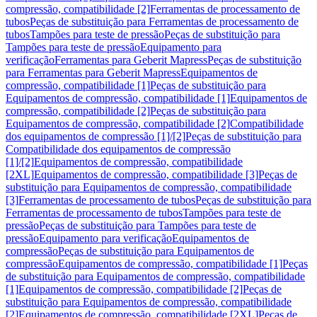
compressão, compatibilidade [2]
Ferramentas de processamento de
tubos
Peças de substituição para Ferramentas de processamento de
tubos
Tampões para teste de pressão
Peças de substituição para
Tampões para teste de pressão
Equipamento para
verificação
Ferramentas para Geberit Mapress
Peças de substituição
para Ferramentas para Geberit Mapress
Equipamentos de
compressão, compatibilidade [1]
Peças de substituição para
Equipamentos de compressão, compatibilidade [1]
Equipamentos de
compressão, compatibilidade [2]
Peças de substituição para
Equipamentos de compressão, compatibilidade [2]
Compatibilidade
dos equipamentos de compressão [1]/[2]
Peças de substituição para
Compatibilidade dos equipamentos de compressão
[1]/[2]
Equipamentos de compressão, compatibilidade
[2XL]
Equipamentos de compressão, compatibilidade [3]
Peças de
substituição para Equipamentos de compressão, compatibilidade
[3]
Ferramentas de processamento de tubos
Peças de substituição para
Ferramentas de processamento de tubos
Tampões para teste de
pressão
Peças de substituição para Tampões para teste de
pressão
Equipamento para verificação
Equipamentos de
compressão
Peças de substituição para Equipamentos de
compressão
Equipamentos de compressão, compatibilidade [1]
Peças
de substituição para Equipamentos de compressão, compatibilidade
[1]
Equipamentos de compressão, compatibilidade [2]
Peças de
substituição para Equipamentos de compressão, compatibilidade
[2]
Equipamentos de compressão, compatibilidade [2XL]
Peças de