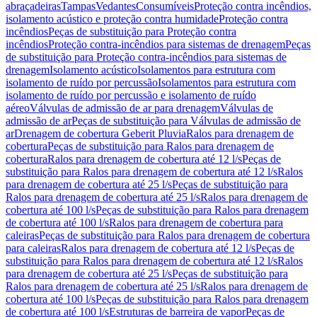
abraçadeiras
Tampas
Vedantes
Consumíveis
Proteção contra incêndios,
isolamento acústico e proteção contra humidade
Proteção contra
incêndios
Peças de substituição para Proteção contra
incêndios
Proteção contra-incêndios para sistemas de drenagem
Peças
de substituição para Proteção contra-incêndios para sistemas de
drenagem
Isolamento acústico
Isolamentos para estrutura com
isolamento de ruído por percussão
Isolamentos para estrutura com
isolamento de ruído por percussão e isolamento de ruído
aéreo
Válvulas de admissão de ar para drenagem
Válvulas de
admissão de ar
Peças de substituição para Válvulas de admissão de
ar
Drenagem de cobertura Geberit Pluvia
Ralos para drenagem de
cobertura
Peças de substituição para Ralos para drenagem de
cobertura
Ralos para drenagem de cobertura até 12 l/s
Peças de
substituição para Ralos para drenagem de cobertura até 12 l/s
Ralos
para drenagem de cobertura até 25 l/s
Peças de substituição para
Ralos para drenagem de cobertura até 25 l/s
Ralos para drenagem de
cobertura até 100 l/s
Peças de substituição para Ralos para drenagem
de cobertura até 100 l/s
Ralos para drenagem de cobertura para
caleiras
Peças de substituição para Ralos para drenagem de cobertura
para caleiras
Ralos para drenagem de cobertura até 12 l/s
Peças de
substituição para Ralos para drenagem de cobertura até 12 l/s
Ralos
para drenagem de cobertura até 25 l/s
Peças de substituição para
Ralos para drenagem de cobertura até 25 l/s
Ralos para drenagem de
cobertura até 100 l/s
Peças de substituição para Ralos para drenagem
de cobertura até 100 l/s
Estruturas de barreira de vapor
Peças de