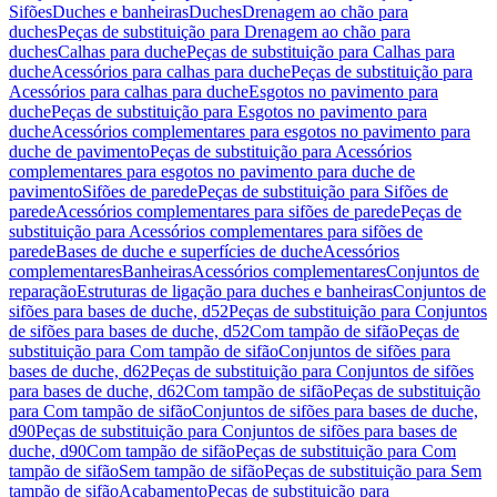
Sifões
Duches e banheiras
Duches
Drenagem ao chão para
duches
Peças de substituição para Drenagem ao chão para
duches
Calhas para duche
Peças de substituição para Calhas para
duche
Acessórios para calhas para duche
Peças de substituição para
Acessórios para calhas para duche
Esgotos no pavimento para
duche
Peças de substituição para Esgotos no pavimento para
duche
Acessórios complementares para esgotos no pavimento para
duche de pavimento
Peças de substituição para Acessórios
complementares para esgotos no pavimento para duche de
pavimento
Sifões de parede
Peças de substituição para Sifões de
parede
Acessórios complementares para sifões de parede
Peças de
substituição para Acessórios complementares para sifões de
parede
Bases de duche e superfícies de duche
Acessórios
complementares
Banheiras
Acessórios complementares
Conjuntos de
reparação
Estruturas de ligação para duches e banheiras
Conjuntos de
sifões para bases de duche, d52
Peças de substituição para Conjuntos
de sifões para bases de duche, d52
Com tampão de sifão
Peças de
substituição para Com tampão de sifão
Conjuntos de sifões para
bases de duche, d62
Peças de substituição para Conjuntos de sifões
para bases de duche, d62
Com tampão de sifão
Peças de substituição
para Com tampão de sifão
Conjuntos de sifões para bases de duche,
d90
Peças de substituição para Conjuntos de sifões para bases de
duche, d90
Com tampão de sifão
Peças de substituição para Com
tampão de sifão
Sem tampão de sifão
Peças de substituição para Sem
tampão de sifão
Acabamento
Peças de substituição para