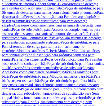
autoclismo de interior Geberit Sigma 12 cm
Sistemas de descarga
para sanitas com acionamento pneumático
Peças de substituição para
Sistemas de descarga para sanitas com acionamento pneumático
Para
descarga dupla
Peças de substituição para Para descarga dupla
Para
descarga simples
Peças de substituição para Para descarga
simples
Acessórios complementares para sistemas de descarga para
sanitas
Peças de substituição para Acessórios complementares para
sistemas de descarga para sanitas
Conjuntos de instalação
Peças de
substituição para Conjuntos de instalação
Para sistemas de descarga
para sanita com acionamento eletrónico
Peças de substituição para
Para sistemas de descarga para sanita com acionamento
eletrónico
Módulos sanitários Geberit Monolith
Módulos sanitários
para sanitas
Peças de substituição para Módulos sanitários para
sanitas
Para sanitas suspensas
Peças de substituição para Para sanitas
suspensas
Para sanitas ao chão
Peças de substituição para Para sanitas
ao chão
Acessórios complementares
Peças de substituição para
Acessórios complementares
Consumíveis
Módulos sanitários para
bidés
Peças de substituição para Módulos sanitários para bidés
Para
bidés suspensos e ao chão
Peças de substituição para Para bidés
suspensos e ao chão
Urinóis
Urinóis, funcionamento com descarga,
com rebordo
Peças de substituição para Urinóis, funcionamento com
descarga, com rebordo
Sem tampa
Peças de substituição para Sem
tampa
Urinóis, funcionamento com descarga, sem rebordo
Peças de
substituição para Urinóis, funcionamento com descarga, sem