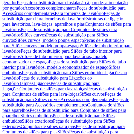
gerador
Peças de substituição para Instalação à parede, alimentação
por gerador
Acessórios complementares
Peças de substituição para
Acessórios complementares
Para torneiras de lavatório
Peças de
substituição para Para torneiras de lavatório
Estruturas de ligação
para lavatórios, lava-loiças, aparelhos e pias
Conjuntos de sifões para
lavatórios
Peças de substituição para Conjuntos de sifões para
lavatórios
Sifões curvos
Peças de substituição para Sifões
curvos
Sifões curvos, modelo poupa-espaço
Peças de substituição
para Sifões curvos, modelo poupa-espaço
Sifões de tubo interior para
lavatórios
Peças de substituição para Sifões de tubo interior para
lavatórios
Sifões de tubo interior para lavatórios, modelo
economizador de espaço
Peças de substituição para Sifões de tubo
interior para lavatórios, modelo economizador de espaço
Sifões
embutidos
Peças de substituição para Sifões embutidos
Ligações ao
lavatório
Peças de substituição para Ligações ao
lavatório
Tampas
Ligações
Peças de substituição para
Ligações
Conjuntos de sifões para lava-loiças
Peças de substituição
para Conjuntos de sifões para lava-loiças
Sifões curvos
Peças de
substituição para Sifões curvos
Acessórios complementares
Peças de
substituição para Acessórios complementares
Conjuntos de sifões
para aparelhos
Peças de substituição para Conjuntos de sifões para
aparelhos
Sifões embutidos
Peças de substituição para Sifões
embutidos
Sifões exteriores
Peças de substituição para Sifões
exteriores
Conjuntos de sifões para pias
Peças de substituição para
Conjuntos de sifões para pias
Sifões
Peças de substituição para