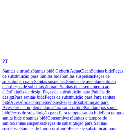
PT
Sanitas e urinóis
Sanitas bidé Geberit AquaClean
Sanitas bidé
Peças
de substituição para Sanitas bidé
Sanitas suspensas
Peças de
substituição para Sanitas suspensas
Sanitas de assentamento ao
chão
Peças de substituição para Sanitas de assentamento ao
chão
Painéis de design
Peças de substituição para Painéis de
design
Para sanitas bidé
Peças de substituição para Para sanitas
bidé
Acessórios complementares
Peças de substituição para
Acessórios complementares
Para sanitas bidé
Para tampos sanita
bidé
Peças de substituição para Para tampos sanita bidé
Para tampos
sanita bidé e sanitas bidé
Consumíveis
Sanitas e tampos de
sanita
Sanitas suspensas
Peças de substituição para Sanitas
suspensas
Sanitas de fundo profundo
Peças de substituição para