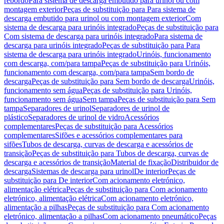
rebordo
Para sistema de descarga embutido para urinol ou com
montagem exterior
Peças de substituição para Para sistema de
descarga embutido para urinol ou com montagem exterior
Com
sistema de descarga para urinóis integrado
Peças de substituição para
Com sistema de descarga para urinóis integrado
Para sistema de
descarga para urinóis integrado
Peças de substituição para Para
sistema de descarga para urinóis integrado
Urinóis, funcionamento
com descarga, com/para tampa
Peças de substituição para Urinóis,
funcionamento com descarga, com/para tampa
Sem bordo de
descarga
Peças de substituição para Sem bordo de descarga
Urinóis,
funcionamento sem água
Peças de substituição para Urinóis,
funcionamento sem água
Sem tampa
Peças de substituição para Sem
tampa
Separadores de urinol
Separadores de urinol de
plástico
Separadores de urinol de vidro
Acessórios
complementares
Peças de substituição para Acessórios
complementares
Sifões e acessórios complementares para
sifões
Tubos de descarga, curvas de descarga e acessórios de
transição
Peças de substituição para Tubos de descarga, curvas de
descarga e acessórios de transição
Material de fixação
Distribuidor de
descarga
Sistemas de descarga para urinol
De interior
Peças de
substituição para De interior
Com acionamento eletrónico,
alimentação elétrica
Peças de substituição para Com acionamento
eletrónico, alimentação elétrica
Com acionamento eletrónico,
alimentação a pilhas
Peças de substituição para Com acionamento
eletrónico, alimentação a pilhas
Com acionamento pneumático
Peças