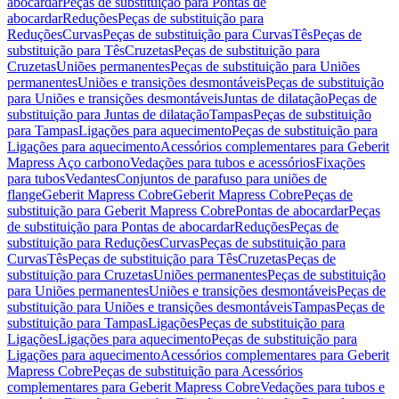
abocardar
Peças de substituição para Pontas de
abocardar
Reduções
Peças de substituição para
Reduções
Curvas
Peças de substituição para Curvas
Tês
Peças de
substituição para Tês
Cruzetas
Peças de substituição para
Cruzetas
Uniões permanentes
Peças de substituição para Uniões
permanentes
Uniões e transições desmontáveis
Peças de substituição
para Uniões e transições desmontáveis
Juntas de dilatação
Peças de
substituição para Juntas de dilatação
Tampas
Peças de substituição
para Tampas
Ligações para aquecimento
Peças de substituição para
Ligações para aquecimento
Acessórios complementares para Geberit
Mapress Aço carbono
Vedações para tubos e acessórios
Fixações
para tubos
Vedantes
Conjuntos de parafuso para uniões de
flange
Geberit Mapress Cobre
Geberit Mapress Cobre
Peças de
substituição para Geberit Mapress Cobre
Pontas de abocardar
Peças
de substituição para Pontas de abocardar
Reduções
Peças de
substituição para Reduções
Curvas
Peças de substituição para
Curvas
Tês
Peças de substituição para Tês
Cruzetas
Peças de
substituição para Cruzetas
Uniões permanentes
Peças de substituição
para Uniões permanentes
Uniões e transições desmontáveis
Peças de
substituição para Uniões e transições desmontáveis
Tampas
Peças de
substituição para Tampas
Ligações
Peças de substituição para
Ligações
Ligações para aquecimento
Peças de substituição para
Ligações para aquecimento
Acessórios complementares para Geberit
Mapress Cobre
Peças de substituição para Acessórios
complementares para Geberit Mapress Cobre
Vedações para tubos e