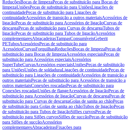
Reduções
Bocas de limpeza
Peças de substituição para Bocas de
limpeza
Uniões
Peças de substituição para Uniões
Ligações de
continuidade
Peças de substituição para Ligações de
continuidade
Acessórios de transição a outros materiais
Acessórios de
ligação
Peças de substituição para Acessórios de ligação
Curvas de
descarga
Peças de substituição para Curvas de descarga
Tubos de
ligação
Peças de substituição para Tubos de ligação
Acessórios
complementares
Abraçadeiras
Tampas
Consumíveis
Geberit
PE
Tubos
Acessórios
Peças de substituição para
Acessórios
Curvas
Forquilhas
Reduções
Bocas de limpeza
Peças de
substituição para Bocas de limpeza
Acessórios especiais
Peças de
substituição para Acessórios especiais
Acessórios
SuperTube
Curvas
Acessórios especiais
Uniões
Peças de substituição
para Uniões
Uniões de soldadura
Ligações de continuidade
Peças de
substituição para Ligações de continuidade
Acessórios de transição a
outros materiais
Peças de substituição para Acessórios de transição a
outros materiais
Conexões roscadas
Peças de substituição para
Conexões roscadas
Uniões de flange
Acessórios de ligação
Peças de
substituição para Acessórios de ligação
Curvas de descarga
Peças de
substituição para Curvas de descarga
Golas de sanita ao chão
Peças
de substituição para Golas de sanita ao chão
Tubos de ligação
Peças
de substituição para Tubos de ligação
Sifões curvos
Peças de
substituição para Sifões curvos
Sifões de sucção
Peças de substituição
para Sifões de sucção
Acessórios
complementares
Abraçadeiras
Fixações para