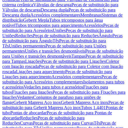
cisterna cerâmica
Válvulas de descarga
Peças de substituição para
Válvulas de descarga
Descarga dupla
Peças de substituição para
Descarga dupla
Acessórios complementares
Membranas
Sistemas de
distribuição
Geberit Mepla
Tubos tricompostos para água
potável
Tubos tricompostos para aquecimento
Acessórios
Peças de
substituição para Acessórios
Uniões
Peças de substituição para
Uniões
Reduções
Peças de substituição para Reduções
Ângulo
Peças
de substituição para Ângulo
Tês
Peças de substituição para
Tês
Uniões permanentes
Peças de substituição para Uniões
permanentes
Uniões e transições desmontáveis
Peças de substituição
para Uniões e transições desmontáveis
Tampas
Peças de substituição
para Tampas
Ligações
Peças de substituição para Ligações
Coletor
com ligação roscada
Peças de substituição para Coletor com ligação
roscada
Ligações para aquecimento
Peças de substituição para
Ligações para aquecimento
Acessórios complementares
Peças de
substituição para Acessórios complementares
Isolamentos para tubos
e acessórios
Vedações para tubos e acessórios
Fixações para
tubos
Fixações para ligações
Peças de substituição para Fixações para
ligações
Vedantes
Conjuntos de parafuso para uniões de
flange
Geberit Mapress Aço inox
Geberit Mapress Aço inox
Peças de
substituição para Geberit Mapress Aço inox
Tubos 1.4401
Pontas de
tubo
Pontas de abocardar
Peças de substituição para Pontas de
abocardar
Reduções
Peças de substituição para
Reduções
Curvas
Peças de substituição para Curvas
Tês
Peças de