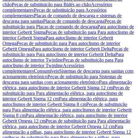
chão
Peças de substituição para Bidés ao chão
Acessórios
complementares
Peças de substituição para Acessórios
complementares
Placas de comando de descarga e sistemas de
descarga para sanitas
Placas de comando de descarga
Peças de
substituição para Placas de comando de descarga
Para autoclismo de
interior Geberit Sigma
Peças de substituição para Para autoclismo de
interior Geberit Sigma
Para autoclismo de interior Geberit
Omega
Peças de substituição para Para autoclismo de interior
Geberit Omega
Para autoclismo de interior Geberit Delta
Peças de
substituição para Para autoclismo de interior Geberit Delta
Para
autoclismo de interior Twinline
Peças de substituição para Para
autoclismo de interior Twinline
Acessórios
complementares
Consumíveis
Sistemas de descarga para sanitas com
acionamento eletrónico
Peças de substituição para Sistemas de
descarga para sanitas com acionamento eletrónico
Para alimentação
elétrica, para autoclismo de interior Geberit Sigma 12 cm
Peças de
substituição para Para alimentação elétrica, para autoclismo de
interior Geberit Sigma 12 cm
Para alimentação elétrica, para
autoclismos de interior Geberit Sigma 8 cm
Peças de substituição
para Para alimentação elétrica, para autoclismos de interior Geberit
Sigma 8 cm
Para alimentação elétrica, para autoclismo de interior
Geberit Omega 12 cm
Peças de substituição para Para alimentação
elétrica, para autoclismo de interior Geberit Omega 12 cm
Para
alimentação a pilhas, para autoclismo de interior Geberit Sigma 12
cm
Peças de substituição para Para alimentação a pilhas, para