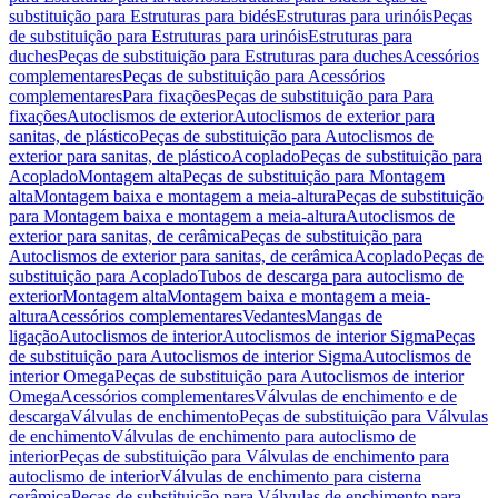
substituição para Estruturas para bidés
Estruturas para urinóis
Peças
de substituição para Estruturas para urinóis
Estruturas para
duches
Peças de substituição para Estruturas para duches
Acessórios
complementares
Peças de substituição para Acessórios
complementares
Para fixações
Peças de substituição para Para
fixações
Autoclismos de exterior
Autoclismos de exterior para
sanitas, de plástico
Peças de substituição para Autoclismos de
exterior para sanitas, de plástico
Acoplado
Peças de substituição para
Acoplado
Montagem alta
Peças de substituição para Montagem
alta
Montagem baixa e montagem a meia-altura
Peças de substituição
para Montagem baixa e montagem a meia-altura
Autoclismos de
exterior para sanitas, de cerâmica
Peças de substituição para
Autoclismos de exterior para sanitas, de cerâmica
Acoplado
Peças de
substituição para Acoplado
Tubos de descarga para autoclismo de
exterior
Montagem alta
Montagem baixa e montagem a meia-
altura
Acessórios complementares
Vedantes
Mangas de
ligação
Autoclismos de interior
Autoclismos de interior Sigma
Peças
de substituição para Autoclismos de interior Sigma
Autoclismos de
interior Omega
Peças de substituição para Autoclismos de interior
Omega
Acessórios complementares
Válvulas de enchimento e de
descarga
Válvulas de enchimento
Peças de substituição para Válvulas
de enchimento
Válvulas de enchimento para autoclismo de
interior
Peças de substituição para Válvulas de enchimento para
autoclismo de interior
Válvulas de enchimento para cisterna
cerâmica
Peças de substituição para Válvulas de enchimento para