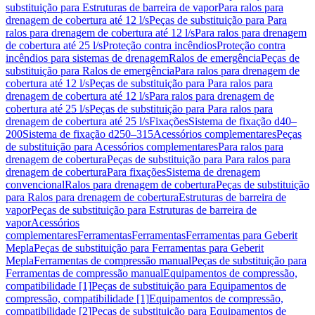
substituição para Estruturas de barreira de vapor
Para ralos para
drenagem de cobertura até 12 l/s
Peças de substituição para Para
ralos para drenagem de cobertura até 12 l/s
Para ralos para drenagem
de cobertura até 25 l/s
Proteção contra incêndios
Proteção contra
incêndios para sistemas de drenagem
Ralos de emergência
Peças de
substituição para Ralos de emergência
Para ralos para drenagem de
cobertura até 12 l/s
Peças de substituição para Para ralos para
drenagem de cobertura até 12 l/s
Para ralos para drenagem de
cobertura até 25 l/s
Peças de substituição para Para ralos para
drenagem de cobertura até 25 l/s
Fixações
Sistema de fixação d40–
200
Sistema de fixação d250–315
Acessórios complementares
Peças
de substituição para Acessórios complementares
Para ralos para
drenagem de cobertura
Peças de substituição para Para ralos para
drenagem de cobertura
Para fixações
Sistema de drenagem
convencional
Ralos para drenagem de cobertura
Peças de substituição
para Ralos para drenagem de cobertura
Estruturas de barreira de
vapor
Peças de substituição para Estruturas de barreira de
vapor
Acessórios
complementares
Ferramentas
Ferramentas
Ferramentas para Geberit
Mepla
Peças de substituição para Ferramentas para Geberit
Mepla
Ferramentas de compressão manual
Peças de substituição para
Ferramentas de compressão manual
Equipamentos de compressão,
compatibilidade [1]
Peças de substituição para Equipamentos de
compressão, compatibilidade [1]
Equipamentos de compressão,
compatibilidade [2]
Peças de substituição para Equipamentos de