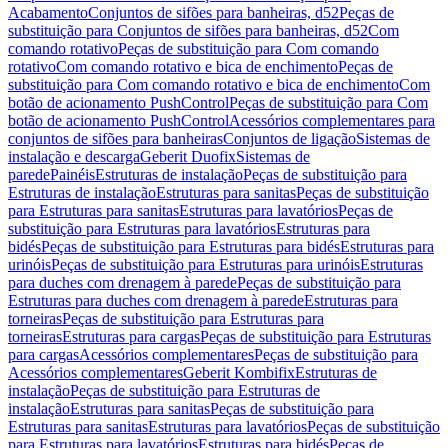
Acabamento
Conjuntos de sifões para banheiras, d52
Peças de
substituição para Conjuntos de sifões para banheiras, d52
Com
comando rotativo
Peças de substituição para Com comando
rotativo
Com comando rotativo e bica de enchimento
Peças de
substituição para Com comando rotativo e bica de enchimento
Com
botão de acionamento PushControl
Peças de substituição para Com
botão de acionamento PushControl
Acessórios complementares para
conjuntos de sifões para banheiras
Conjuntos de ligação
Sistemas de
instalação e descarga
Geberit Duofix
Sistemas de
parede
Painéis
Estruturas de instalação
Peças de substituição para
Estruturas de instalação
Estruturas para sanitas
Peças de substituição
para Estruturas para sanitas
Estruturas para lavatórios
Peças de
substituição para Estruturas para lavatórios
Estruturas para
bidés
Peças de substituição para Estruturas para bidés
Estruturas para
urinóis
Peças de substituição para Estruturas para urinóis
Estruturas
para duches com drenagem à parede
Peças de substituição para
Estruturas para duches com drenagem à parede
Estruturas para
torneiras
Peças de substituição para Estruturas para
torneiras
Estruturas para cargas
Peças de substituição para Estruturas
para cargas
Acessórios complementares
Peças de substituição para
Acessórios complementares
Geberit Kombifix
Estruturas de
instalação
Peças de substituição para Estruturas de
instalação
Estruturas para sanitas
Peças de substituição para
Estruturas para sanitas
Estruturas para lavatórios
Peças de substituição
para Estruturas para lavatórios
Estruturas para bidés
Peças de