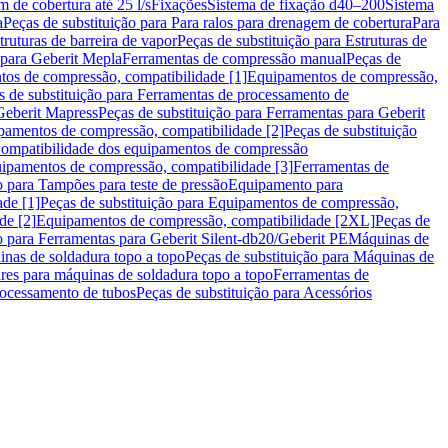
m de cobertura até 25 l/s
Fixações
Sistema de fixação d40–200
Sistema
a
Peças de substituição para Para ralos para drenagem de cobertura
Para
truturas de barreira de vapor
Peças de substituição para Estruturas de
 para Geberit Mepla
Ferramentas de compressão manual
Peças de
tos de compressão, compatibilidade [1]
Equipamentos de compressão,
s de substituição para Ferramentas de processamento de
Geberit Mapress
Peças de substituição para Ferramentas para Geberit
pamentos de compressão, compatibilidade [2]
Peças de substituição
 Compatibilidade dos equipamentos de compressão
uipamentos de compressão, compatibilidade [3]
Ferramentas de
o para Tampões para teste de pressão
Equipamento para
de [1]
Peças de substituição para Equipamentos de compressão,
de [2]
Equipamentos de compressão, compatibilidade [2XL]
Peças de
o para Ferramentas para Geberit Silent-db20/Geberit PE
Máquinas de
nas de soldadura topo a topo
Peças de substituição para Máquinas de
res para máquinas de soldadura topo a topo
Ferramentas de
rocessamento de tubos
Peças de substituição para Acessórios