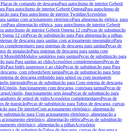
a Placas de comando de descarga
Para autoclismo de interior Geberit
ara Para autoclismo de interior Geberit Omega
Para autoclismo de
uição para Para autoclismo de interior Twinline
Acessórios
para sanitas com acionamento eletrónico
Para alimentação elétrica, para
2 cm
Para alimentação elétrica, para autoclismos de interior Geberit
para autoclismo de interior Geberit Omega 12 cm
Peças de substituição
rit Sigma 12 cm
Peças de substituição para Para alimentação a pilhas,
Sistemas de descarga para sanitas com acionamento pneumático
Para
os complementares para sistemas de descarga para sanitas
Peças de
tos de instalação
Para sistemas de descarga para sanita com
it Monolith
Módulos sanitários para sanitas
Peças de substituição para
ção para Para sanitas ao chão
Acessórios complementares
Peças de
dés
Para bidés suspensos e ao chão
Peças de substituição para Para
 descarga, com rebordo
Sem tampa
Peças de substituição para Sem
 sistema de descarga embutido para urinol ou com montagem
inóis integrado
Peças de substituição para Com sistema de descarga
do
Urinóis, funcionamento com descarga, com/para tampa
Peças de
carga
Urinóis, funcionamento sem água
Peças de substituição para
aradores de urinol de vidro
Acessórios complementares
Peças de
os de transição
Peças de substituição para Tubos de descarga, curvas
ição para De interior
Com acionamento eletrónico, alimentação
e substituição para Com acionamento eletrónico, alimentação a
acionamento eletrónico, alimentação elétrica
Peças de substituição
namento eletrónico, alimentação a pilhas
Acessórios
rutura e de substituição
Tubos de descarga, curvas de descarga e