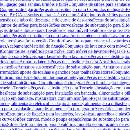
de ligação para sanitas, urinóis e bidés
Conjuntos de sifões para sanitas e
Conjuntos de ligação
Peças de substituição para Conjuntos de ligação
Ex
ões de PVC
Acessórios de transição e de união
Conjuntos de sifões para u
tensões de tubo de descarga e de curva de descarga
Peças de substituiç
juntos de sifões para bidés
Sifões curvos
Peças de substituição para Sif
eças de substituição para Lavatórios para móvel
Lavatórios de pousar
Pe
trados
Peças de substituição para Lavatórios semiencastrados
Lavatórios
coletivos
Lavatórios versão Comfort
Lavatórios para crianças
Lavatórios 
res
Acabamento
Material de fixação
Conjuntos de lavatório com móvel
C
l
Conjuntos de lavatórios para móvel com móvel de lavatório
Peças de s
ituição para Móveis para lavatório
Para lava-mãos
Peças de substituição
rios duplos
Armários laterais
Peças de substituição para Armários laterais
os médios
Armários suspensos
Peças de substituição para Armários susp
arrumação
Suporte de toalhas e ganchos para toalhas
Puxadores
Conjuntos
tituição para Espelho
Com iluminação integrada
Peças de substituição 
 de substituição para Com iluminação integrada
Sem iluminação integr
orneiras
Torneiras
Peças de substituição para Torneiras
Instalação em banc
lhas
Peças de substituição para Instalação em bancada, alimentação a pil
alação em bancada, misturadora com um manípulo
Peças de substituiçã
arede, alimentação elétrica
Instalação à parede, alimentação a pilhas
Peça
ão para Instalação à parede, alimentação por gerador
Acessórios comple
ório
Estruturas de ligação para lavatórios, lava-loiças, aparelhos e pias
Co
s curvos
Sifões curvos, modelo poupa-espaço
Peças de substituição par
rios
Sifões de tubo interior para lavatórios, modelo economizador de es
ão para Sifões embutidos
Ligações ao lavatório
Peças de substituição par