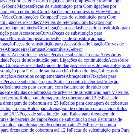
as de corte esféricas
Com ligações por compressão FlowFit
Com
 Geberit Mapress
Peças de substituição para Com ligações por
ra montagem embutido
Com ligações por compressão FlowFit
Com
o Volex
Com ligações Compact
Peças de substituição para Com
m ligações roscadas
Válvulas de retenção
Com ligações por
ra montagem interior
Com ligações roscadas
Peças de substituição para
uição para Acessórios
Curvas
Peças de substituição para
 para Bocas de limpeza
Uniões
Peças de substituição para
 ligação
Peças de substituição para Acessórios de ligação
Curvas de
res
Abraçadeiras
Tampas
Consumíveis
Geberit
limpeza
Acessórios especiais
Peças de substituição para Acessórios
idade
Peças de substituição para Ligações de continuidade
Acessórios
para Conexões roscadas
Uniões de flange
Acessórios de ligação
Peças de
stituição para Golas de sanita ao chão
Tubos de ligação
Peças de
 sucção
Acessórios complementares
Abraçadeiras
Fixações para
os
Peças de substituição para Proteção contra incêndios
Proteção
ico
Isolamentos para estrutura com isolamento de ruído por
enagem
Válvulas de admissão de ar
Peças de substituição para Válvulas
e cobertura
Ralos para drenagem de cobertura até 12 l/s
Peças de
a drenagem de cobertura até 25 l/s
Ralos para drenagem de cobertura
bstituição para Ralos para drenagem de cobertura para caleiras
Ralos
 até 25 l/s
Peças de substituição para Ralos para drenagem de
turas de barreira de vapor
Peças de substituição para Estruturas de
ara ralos para drenagem de cobertura até 25 l/s
Proteção contra
 para drenagem de cobertura até 12 l/s
Peças de substituição para Para