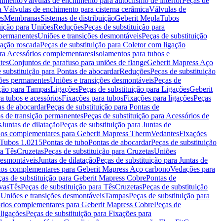
chimento
Válvulas de enchimento para autoclismo de interior
Peças de
a Válvulas de enchimento para cisterna cerâmica
Válvulas de
es
Membranas
Sistemas de distribuição
Geberit Mepla
Tubos
uição para Uniões
Reduções
Peças de substituição para
 permanentes
Uniões e transições desmontáveis
Peças de substituição
gação roscada
Peças de substituição para Coletor com ligação
ara Acessórios complementares
Isolamentos para tubos e
tes
Conjuntos de parafuso para uniões de flange
Geberit Mapress Aço
 substituição para Pontas de abocardar
Reduções
Peças de substituição
iões permanentes
Uniões e transições desmontáveis
Peças de
ição para Tampas
Ligações
Peças de substituição para Ligações
Geberit
a tubos e acessórios
Fixações para tubos
Fixações para ligações
Peças
as de abocardar
Peças de substituição para Pontas de
s de transição permanentes
Peças de substituição para Acessórios de
s
Juntas de dilatação
Peças de substituição para Juntas de
ios complementares para Geberit Mapress Therm
Vedantes
Fixações
Tubos 1.0215
Pontas de tubo
Pontas de abocardar
Peças de substituição
ra Tês
Cruzetas
Peças de substituição para Cruzetas
Uniões
desmontáveis
Juntas de dilatação
Peças de substituição para Juntas de
ios complementares para Geberit Mapress Aço carbono
Vedações para
ças de substituição para Geberit Mapress Cobre
Pontas de
vas
Tês
Peças de substituição para Tês
Cruzetas
Peças de substituição
a Uniões e transições desmontáveis
Tampas
Peças de substituição para
rios complementares para Geberit Mapress Cobre
Peças de
 ligações
Peças de substituição para Fixações para