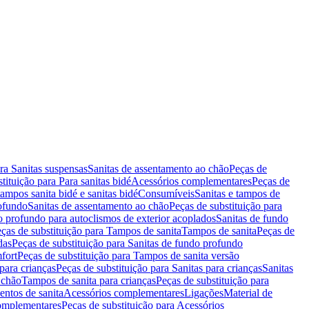
ara Sanitas suspensas
Sanitas de assentamento ao chão
Peças de
tituição para Para sanitas bidé
Acessórios complementares
Peças de
tampos sanita bidé e sanitas bidé
Consumíveis
Sanitas e tampos de
rofundo
Sanitas de assentamento ao chão
Peças de substituição para
o profundo para autoclismos de exterior acoplados
Sanitas de fundo
ças de substituição para Tampos de sanita
Tampos de sanita
Peças de
das
Peças de substituição para Sanitas de fundo profundo
fort
Peças de substituição para Tampos de sanita versão
para crianças
Peças de substituição para Sanitas para crianças
Sanitas
 chão
Tampos de sanita para crianças
Peças de substituição para
entos de sanita
Acessórios complementares
Ligações
Material de
omplementares
Peças de substituição para Acessórios