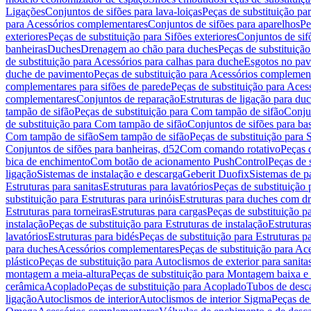
Ligações
Conjuntos de sifões para lava-loiças
Peças de substituição par
para Acessórios complementares
Conjuntos de sifões para aparelhos
Pe
exteriores
Peças de substituição para Sifões exteriores
Conjuntos de sif
banheiras
Duches
Drenagem ao chão para duches
Peças de substituiçã
de substituição para Acessórios para calhas para duche
Esgotos no pav
duche de pavimento
Peças de substituição para Acessórios complemen
complementares para sifões de parede
Peças de substituição para Aces
complementares
Conjuntos de reparação
Estruturas de ligação para du
tampão de sifão
Peças de substituição para Com tampão de sifão
Conjun
de substituição para Com tampão de sifão
Conjuntos de sifões para ba
Com tampão de sifão
Sem tampão de sifão
Peças de substituição para
Conjuntos de sifões para banheiras, d52
Com comando rotativo
Peças 
bica de enchimento
Com botão de acionamento PushControl
Peças de 
ligação
Sistemas de instalação e descarga
Geberit Duofix
Sistemas de p
Estruturas para sanitas
Estruturas para lavatórios
Peças de substituição 
substituição para Estruturas para urinóis
Estruturas para duches com d
Estruturas para torneiras
Estruturas para cargas
Peças de substituição pa
instalação
Peças de substituição para Estruturas de instalação
Estruturas
lavatórios
Estruturas para bidés
Peças de substituição para Estruturas p
para duches
Acessórios complementares
Peças de substituição para A
plástico
Peças de substituição para Autoclismos de exterior para sanitas
montagem a meia-altura
Peças de substituição para Montagem baixa e
cerâmica
Acoplado
Peças de substituição para Acoplado
Tubos de desca
ligação
Autoclismos de interior
Autoclismos de interior Sigma
Peças de