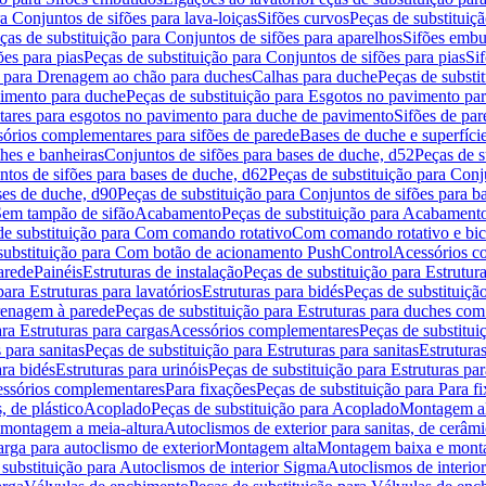
a Conjuntos de sifões para lava-loiças
Sifões curvos
Peças de substituiç
ças de substituição para Conjuntos de sifões para aparelhos
Sifões embu
ões para pias
Peças de substituição para Conjuntos de sifões para pias
Si
o para Drenagem ao chão para duches
Calhas para duche
Peças de substi
imento para duche
Peças de substituição para Esgotos no pavimento pa
tares para esgotos no pavimento para duche de pavimento
Sifões de par
sórios complementares para sifões de parede
Bases de duche e superfíci
ches e banheiras
Conjuntos de sifões para bases de duche, d52
Peças de s
tos de sifões para bases de duche, d62
Peças de substituição para Conj
ses de duche, d90
Peças de substituição para Conjuntos de sifões para b
 Sem tampão de sifão
Acabamento
Peças de substituição para Acabament
de substituição para Com comando rotativo
Com comando rotativo e bic
substituição para Com botão de acionamento PushControl
Acessórios co
arede
Painéis
Estruturas de instalação
Peças de substituição para Estrutura
para Estruturas para lavatórios
Estruturas para bidés
Peças de substituição
renagem à parede
Peças de substituição para Estruturas para duches co
ra Estruturas para cargas
Acessórios complementares
Peças de substitu
 para sanitas
Peças de substituição para Estruturas para sanitas
Estruturas
ara bidés
Estruturas para urinóis
Peças de substituição para Estruturas par
cessórios complementares
Para fixações
Peças de substituição para Para f
, de plástico
Acoplado
Peças de substituição para Acoplado
Montagem al
 montagem a meia-altura
Autoclismos de exterior para sanitas, de cerâm
rga para autoclismo de exterior
Montagem alta
Montagem baixa e monta
 substituição para Autoclismos de interior Sigma
Autoclismos de interi