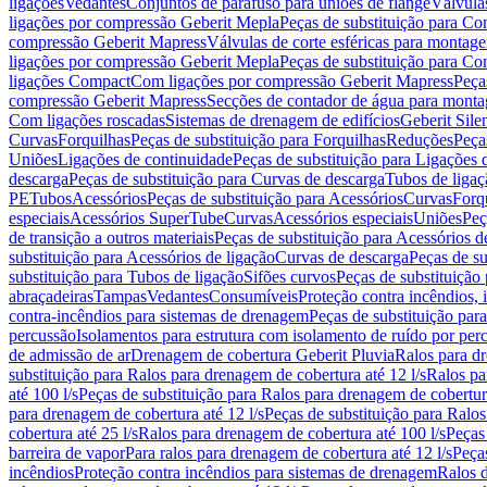
ligações
Vedantes
Conjuntos de parafuso para uniões de flange
Válvula
ligações por compressão Geberit Mepla
Peças de substituição para C
compressão Geberit Mapress
Válvulas de corte esféricas para monta
ligações por compressão Geberit Mepla
Peças de substituição para C
ligações Compact
Com ligações por compressão Geberit Mapress
Peça
compressão Geberit Mapress
Secções de contador de água para monta
Com ligações roscadas
Sistemas de drenagem de edifícios
Geberit Sile
Curvas
Forquilhas
Peças de substituição para Forquilhas
Reduções
Peça
Uniões
Ligações de continuidade
Peças de substituição para Ligações 
descarga
Peças de substituição para Curvas de descarga
Tubos de ligaç
PE
Tubos
Acessórios
Peças de substituição para Acessórios
Curvas
Forq
especiais
Acessórios SuperTube
Curvas
Acessórios especiais
Uniões
Peç
de transição a outros materiais
Peças de substituição para Acessórios de
substituição para Acessórios de ligação
Curvas de descarga
Peças de su
substituição para Tubos de ligação
Sifões curvos
Peças de substituição
abraçadeiras
Tampas
Vedantes
Consumíveis
Proteção contra incêndios,
contra-incêndios para sistemas de drenagem
Peças de substituição par
percussão
Isolamentos para estrutura com isolamento de ruído por per
de admissão de ar
Drenagem de cobertura Geberit Pluvia
Ralos para d
substituição para Ralos para drenagem de cobertura até 12 l/s
Ralos pa
até 100 l/s
Peças de substituição para Ralos para drenagem de cobertura
para drenagem de cobertura até 12 l/s
Peças de substituição para Ralos
cobertura até 25 l/s
Ralos para drenagem de cobertura até 100 l/s
Peças
barreira de vapor
Para ralos para drenagem de cobertura até 12 l/s
Peças
incêndios
Proteção contra incêndios para sistemas de drenagem
Ralos 