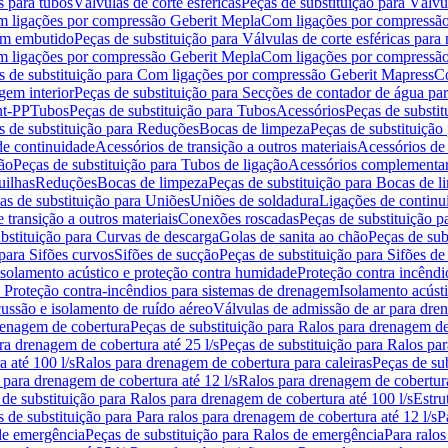
s para tubos
Válvulas de corte esféricas
Peças de substituição para Válvul
om ligações por compressão Geberit Mepla
Com ligações por compressão
gem embutido
Peças de substituição para Válvulas de corte esféricas pa
om ligações por compressão Geberit Mepla
Com ligações por compressã
s de substituição para Com ligações por compressão Geberit Mapress
Co
gem interior
Peças de substituição para Secções de contador de água pa
nt-PP
Tubos
Peças de substituição para Tubos
Acessórios
Peças de substit
s de substituição para Reduções
Bocas de limpeza
Peças de substituição
de continuidade
Acessórios de transição a outros materiais
Acessórios de
ão
Peças de substituição para Tubos de ligação
Acessórios complementa
uilhas
Reduções
Bocas de limpeza
Peças de substituição para Bocas de 
as de substituição para Uniões
Uniões de soldadura
Ligações de continu
 transição a outros materiais
Conexões roscadas
Peças de substituição 
bstituição para Curvas de descarga
Golas de sanita ao chão
Peças de sub
 para Sifões curvos
Sifões de sucção
Peças de substituição para Sifões de
 isolamento acústico e proteção contra humidade
Proteção contra incêndi
a Proteção contra-incêndios para sistemas de drenagem
Isolamento acúst
cussão e isolamento de ruído aéreo
Válvulas de admissão de ar para dr
renagem de cobertura
Peças de substituição para Ralos para drenagem d
ra drenagem de cobertura até 25 l/s
Peças de substituição para Ralos par
 até 100 l/s
Ralos para drenagem de cobertura para caleiras
Peças de su
 para drenagem de cobertura até 12 l/s
Ralos para drenagem de cobertura
 de substituição para Ralos para drenagem de cobertura até 100 l/s
Estru
 de substituição para Para ralos para drenagem de cobertura até 12 l/s
P
de emergência
Peças de substituição para Ralos de emergência
Para ralos