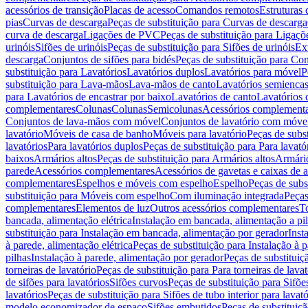
acessórios de transição
Placas de acesso
Comandos remotos
Estruturas 
pias
Curvas de descarga
Peças de substituição para Curvas de descarga
curva de descarga
Ligações de PVC
Peças de substituição para Ligaç
urinóis
Sifões de urinóis
Peças de substituição para Sifões de urinóis
Ex
descarga
Conjuntos de sifões para bidés
Peças de substituição para Con
substituição para Lavatórios
Lavatórios duplos
Lavatórios para móvel
P
substituição para Lava-mãos
Lava-mãos de canto
Lavatórios semiencas
para Lavatórios de encastrar por baixo
Lavatórios de canto
Lavatórios 
complementares
Colunas
Colunas
Semicolunas
Acessórios complementa
Conjuntos de lava-mãos com móvel
Conjuntos de lavatório com móve
lavatório
Móveis de casa de banho
Móveis para lavatório
Peças de subst
lavatórios
Para lavatórios duplos
Peças de substituição para Para lavató
baixos
Armários altos
Peças de substituição para Armários altos
Armári
parede
Acessórios complementares
Acessórios de gavetas e caixas de 
complementares
Espelhos e móveis com espelho
Espelho
Peças de subs
substituição para Móveis com espelho
Com iluminação integrada
Peças
complementares
Elementos de luz
Outros acessórios complementares
T
bancada, alimentação elétrica
Instalação em bancada, alimentação a pi
substituição para Instalação em bancada, alimentação por gerador
Inst
à parede, alimentação elétrica
Peças de substituição para Instalação à p
pilhas
Instalação à parede, alimentação por gerador
Peças de substituiç
torneiras de lavatório
Peças de substituição para Para torneiras de lavat
de sifões para lavatórios
Sifões curvos
Peças de substituição para Sifõe
lavatórios
Peças de substituição para Sifões de tubo interior para lavató
modelo economizador de espaço
Sifões embutidos
Peças de substituiç