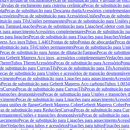
arga
Válvulas de enchimento
Peças de substituição para Válvulas de en
álvulas de enchimento para cisterna cerâmica
Peças de substituição par
pla
Peças de substituição para Descarga dupla
Acessórios complementar
cessórios
Peças de substituição para Acessórios
Uniões
Peças de substit
ituição para Tês
Uniões permanentes
Peças de substituição para Uniões
para Tampas
Ligações
Peças de substituição para Ligações
Coletor com li
es para aquecimento
Acessórios complementares
Peças de substituição p
es para ligações
Peças de substituição para Fixações para ligações
Vedan
press Aço inox
Tubos 1.4401
Pontas de tubo
Pontas de abocardar
Peças de
ubstituição para Tês
Uniões permanentes
Peças de substituição para Un
Peças de substituição para Juntas de dilatação
Tampas
Peças de substitu
para Geberit Mapress Aço inox, acessórios complementares
Vedações par
 Therm
Tubos Therm
Acessório
Peças de substituição para Acessório
Pont
de substituição para Curvas
Tês
Peças de substituição para Tês
Acessório
eças de substituição para Uniões e acessórios de transição desmontávei
ecimento
Peças de substituição para Ligações para aquecimento
Acessór
o
Peças de substituição para Geberit Mapress Aço carbono
Tubos 1.0034
es
Curvas
Peças de substituição para Curvas
Tês
Peças de substituição pa
transições desmontáveis
Peças de substituição para Uniões e transições 
ecimento
Peças de substituição para Ligações para aquecimento
Acessór
para uniões de flange
Geberit Mapress Cobre
Geberit Mapress Cobre
Pe
as de substituição para Reduções
Curvas
Peças de substituição para Cur
permanentes
Uniões e transições desmontáveis
Peças de substituição par
quecimento
Peças de substituição para Ligações para aquecimento
Acessó
obre
Vedações para tubos e acessórios
Fixações para tubos
Fixações para