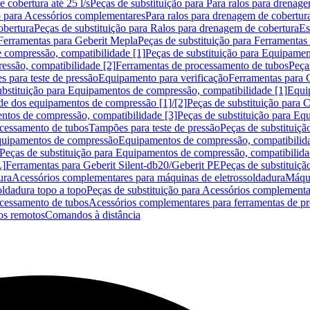
 cobertura até 25 l/s
Peças de substituição para Para ralos para drenage
o para Acessórios complementares
Para ralos para drenagem de cobertur
obertura
Peças de substituição para Ralos para drenagem de cobertura
Es
Ferramentas para Geberit Mepla
Peças de substituição para Ferramentas
 compressão, compatibilidade [1]
Peças de substituição para Equipamen
essão, compatibilidade [2]
Ferramentas de processamento de tubos
Peça
s para teste de pressão
Equipamento para verificação
Ferramentas para 
ubstituição para Equipamentos de compressão, compatibilidade [1]
Equi
de dos equipamentos de compressão [1]/[2]
Peças de substituição para
tos de compressão, compatibilidade [3]
Peças de substituição para Eq
ocessamento de tubos
Tampões para teste de pressão
Peças de substituiçã
Equipamentos de compressão
Equipamentos de compressão, compatibilida
Peças de substituição para Equipamentos de compressão, compatibilida
L]
Ferramentas para Geberit Silent-db20/Geberit PE
Peças de substituiçã
ura
Acessórios complementares para máquinas de eletrossoldadura
Máqui
ldadura topo a topo
Peças de substituição para Acessórios complementa
ocessamento de tubos
Acessórios complementares para ferramentas de p
s remotos
Comandos à distância