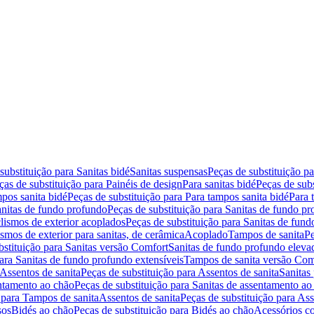
substituição para Sanitas bidé
Sanitas suspensas
Peças de substituição p
ças de substituição para Painéis de design
Para sanitas bidé
Peças de subs
pos sanita bidé
Peças de substituição para Para tampos sanita bidé
Para 
nitas de fundo profundo
Peças de substituição para Sanitas de fundo p
lismos de exterior acoplados
Peças de substituição para Sanitas de fund
smos de exterior para sanitas, de cerâmica
Acoplado
Tampos de sanita
Pe
bstituição para Sanitas versão Comfort
Sanitas de fundo profundo eleva
para Sanitas de fundo profundo extensíveis
Tampos de sanita versão Com
Assentos de sanita
Peças de substituição para Assentos de sanita
Sanitas 
entamento ao chão
Peças de substituição para Sanitas de assentamento ao
 para Tampos de sanita
Assentos de sanita
Peças de substituição para Ass
sos
Bidés ao chão
Peças de substituição para Bidés ao chão
Acessórios c