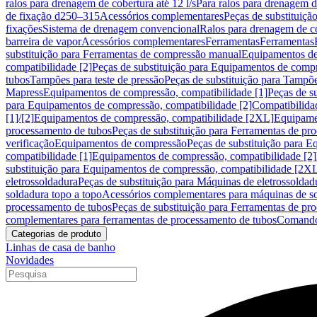
ralos para drenagem de cobertura até 12 l/s
Para ralos para drenagem de
de fixação d250–315
Acessórios complementares
Peças de substituiçã
fixações
Sistema de drenagem convencional
Ralos para drenagem de c
barreira de vapor
Acessórios complementares
Ferramentas
Ferramentas
substituição para Ferramentas de compressão manual
Equipamentos de
compatibilidade [2]
Peças de substituição para Equipamentos de compr
tubos
Tampões para teste de pressão
Peças de substituição para Tampõe
Mapress
Equipamentos de compressão, compatibilidade [1]
Peças de s
para Equipamentos de compressão, compatibilidade [2]
Compatibilida
[1]/[2]
Equipamentos de compressão, compatibilidade [2XL]
Equipamen
processamento de tubos
Peças de substituição para Ferramentas de pr
verificação
Equipamentos de compressão
Peças de substituição para 
compatibilidade [1]
Equipamentos de compressão, compatibilidade [2]
substituição para Equipamentos de compressão, compatibilidade [2X
eletrossoldadura
Peças de substituição para Máquinas de eletrossoldad
soldadura topo a topo
Acessórios complementares para máquinas de so
processamento de tubos
Peças de substituição para Ferramentas de pr
complementares para ferramentas de processamento de tubos
Comando
Categorias de produto
Linhas de casa de banho
Novidades