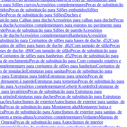
ão para Sifões curvos
Acessórios complementares
Peças de substituição
tidos
Peças de substituição para Sifões embutidos
Sifões
fões
Peças de substituição para Sifões
Duches e
tuição para Calhas para duche
Acessórios para calhas para duche
Peças
ra duche
Acessórios complementares para esgotos no pavimento para
ede
Peças de substituição para Sifões de parede
Acessórios
es de duche
Acessórios complementares
Banheiras
Acessórios
ubstituição para Conjuntos de sifões para bases de duche, d52
Com
untos de sifões para bases de duche, d62
Com tampão de sifão
Peças
ases de duche, d90
Com tampão de sifão
Peças de substituição para
o
Conjuntos de sifões para banheiras, d52
Peças de substituição para
a de enchimento
Peças de substituição para Com comando rotativo e
mplementares para conjuntos de sifões para banheiras
Conjuntos de
s de instalação
Estruturas para sanitas
Peças de substituição para
 para Estruturas para bidés
Estruturas para urinóis
Peças de
m drenagem à parede
Estruturas para torneiras
Peças de substituição para
ição para Acessórios complementares
Geberit Kombifix
Estruturas de
 para lavatórios
Peças de substituição para Estruturas para
a urinóis
Estruturas para duches
Peças de substituição para Estruturas
ixações
Autoclismos de exterior
Autoclismos de exterior para sanitas, de
ta
Peças de substituição para Montagem alta
Montagem baixa e
ica
Peças de substituição para Autoclismos de exterior para sanitas, de
gem a meia-altura
Acessórios complementares
Vedantes
Mangas de
or Omega
Peças de substituição para Autoclismos de interior