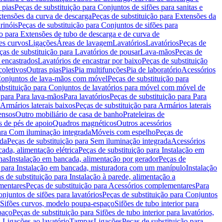
 pias
Peças de substituição para Conjuntos de sifões para sanitas e
tensões da curva de descarga
Peças de substituição para Extensões da
rinóis
Peças de substituição para Conjuntos de sifões para
ão para Extensões de tubo de descarga e de curva de
ões curvos
Ligações
Áreas de lavagem
Lavatórios
Lavatórios
Peças de
ças de substituição para Lavatórios de pousar
Lava-mãos
Peças de
 encastrados
Lavatórios de encastrar por baixo
Peças de substituição
coletivos
Outras pias
Pias
Pia multifunções
Pia de laboratório
Acessórios
onjuntos de lava-mãos com móvel
Peças de substituição para
ubstituição para Conjuntos de lavatórios para móvel com móvel de
 para Para lava-mãos
Para lavatórios
Peças de substituição para Para
Armários laterais baixos
Peças de substituição para Armários laterais
ensos
Outro mobiliário de casa de banho
Prateleiras de
 de pés de apoio
Quadros magnéticos
Outros acessórios
para Com iluminação integrada
Móveis com espelho
Peças de
ada
Peças de substituição para Sem iluminação integrada
Acessórios
ada, alimentação elétrica
Peças de substituição para Instalação em
has
Instalação em bancada, alimentação por gerador
Peças de
o para Instalação em bancada, misturadora com um manípulo
Instalação
s de substituição para Instalação à parede, alimentação a
mentares
Peças de substituição para Acessórios complementares
Para
njuntos de sifões para lavatórios
Peças de substituição para Conjuntos
a Sifões curvos, modelo poupa-espaço
Sifões de tubo interior para
paço
Peças de substituição para Sifões de tubo interior para lavatórios,
a Ligações ao lavatório
Tampas
Ligações
Peças de substituição para