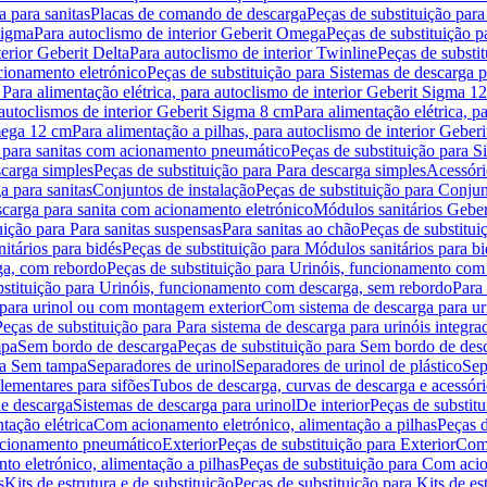
 para sanitas
Placas de comando de descarga
Peças de substituição par
Sigma
Para autoclismo de interior Geberit Omega
Peças de substituição p
terior Geberit Delta
Para autoclismo de interior Twinline
Peças de substit
cionamento eletrónico
Peças de substituição para Sistemas de descarga 
 Para alimentação elétrica, para autoclismo de interior Geberit Sigma 1
 autoclismos de interior Geberit Sigma 8 cm
Para alimentação elétrica, 
Omega 12 cm
Para alimentação a pilhas, para autoclismo de interior Gebe
 para sanitas com acionamento pneumático
Peças de substituição para 
scarga simples
Peças de substituição para Para descarga simples
Acessóri
a para sanitas
Conjuntos de instalação
Peças de substituição para Conjun
escarga para sanita com acionamento eletrónico
Módulos sanitários Geber
uição para Para sanitas suspensas
Para sanitas ao chão
Peças de substitui
itários para bidés
Peças de substituição para Módulos sanitários para bi
ga, com rebordo
Peças de substituição para Urinóis, funcionamento com
bstituição para Urinóis, funcionamento com descarga, sem rebordo
Para
 para urinol ou com montagem exterior
Com sistema de descarga para ur
Peças de substituição para Para sistema de descarga para urinóis integra
mpa
Sem bordo de descarga
Peças de substituição para Sem bordo de des
ara Sem tampa
Separadores de urinol
Separadores de urinol de plástico
Sep
lementares para sifões
Tubos de descarga, curvas de descarga e acessóri
de descarga
Sistemas de descarga para urinol
De interior
Peças de substitu
tação elétrica
Com acionamento eletrónico, alimentação a pilhas
Peças d
acionamento pneumático
Exterior
Peças de substituição para Exterior
Com 
o eletrónico, alimentação a pilhas
Peças de substituição para Com acio
s
Kits de estrutura e de substituição
Peças de substituição para Kits de est