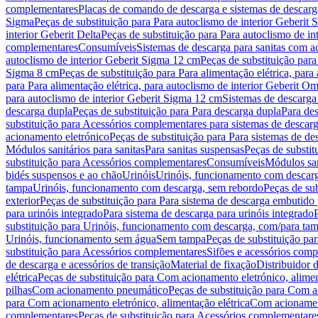
complementares
Placas de comando de descarga e sistemas de descarga
Sigma
Peças de substituição para Para autoclismo de interior Geberit 
interior Geberit Delta
Peças de substituição para Para autoclismo de in
complementares
Consumíveis
Sistemas de descarga para sanitas com a
autoclismo de interior Geberit Sigma 12 cm
Peças de substituição para
Sigma 8 cm
Peças de substituição para Para alimentação elétrica, para
para Para alimentação elétrica, para autoclismo de interior Geberit 
para autoclismo de interior Geberit Sigma 12 cm
Sistemas de descarga
descarga dupla
Peças de substituição para Para descarga dupla
Para de
substituição para Acessórios complementares para sistemas de descarg
acionamento eletrónico
Peças de substituição para Para sistemas de d
Módulos sanitários para sanitas
Para sanitas suspensas
Peças de substit
substituição para Acessórios complementares
Consumíveis
Módulos san
bidés suspensos e ao chão
Urinóis
Urinóis, funcionamento com descar
tampa
Urinóis, funcionamento com descarga, sem rebordo
Peças de su
exterior
Peças de substituição para Para sistema de descarga embutido
para urinóis integrado
Para sistema de descarga para urinóis integrado
substituição para Urinóis, funcionamento com descarga, com/para ta
Urinóis, funcionamento sem água
Sem tampa
Peças de substituição p
substituição para Acessórios complementares
Sifões e acessórios comp
de descarga e acessórios de transição
Material de fixação
Distribuidor 
elétrica
Peças de substituição para Com acionamento eletrónico, alimen
pilhas
Com acionamento pneumático
Peças de substituição para Com 
para Com acionamento eletrónico, alimentação elétrica
Com acionament
complementares
Peças de substituição para Acessórios complementare