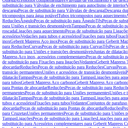
Omega
Acessórios complementares
Válvulas de enchimento e de desc
substituição para Válvulas de enchimento para autoclismo de interior
V
descarga
Peças de substituição para Válvulas de descarga
Descarga du
tricompostos para água potável
Tubos tricompostos para aquecimento
A
Reduções
Ângulo
Peças de substituição para Ângulo
Tês
Peças de subst
para Uniões e transições desmontáveis
Tampas
Peças de substituição 
roscada
Ligações para aquecimento
Peças de substituição para Ligaçõ
acessórios
Vedações para tubos e acessórios
Fixações para tubos
Fixaçõ
inox
Geberit Mapress Aço inox
Peças de substituição para Geberit Ma
para Reduções
Curvas
Peças de substituição para Curvas
Tês
Peças de s
substituição para Uniões e transições desmontáveis
Juntas de dilatação
Mapress Aço inox, acessórios complementares
Peças de substituição 
de substituição para Fixações para ligações
Vedantes
Geberit Mapress
abocardar
Reduções
Peças de substituição para Reduções
Curvas
Peças 
transição permanentes
Uniões e acessórios de transição desmontáveis
P
dilatação
Tampas
Peças de substituição para Tampas
Ligações para aqu
para tubos
Geberit Mapress Aço carbono
Geberit Mapress Aço carbon
para Pontas de abocardar
Reduções
Peças de substituição para Reduçõ
permanentes
Peças de substituição para Uniões permanentes
Uniões e 
dilatação
Tampas
Peças de substituição para Tampas
Ligações para aqu
tubos e acessórios
Fixações para tubos
Vedantes
Conjuntos de parafuso 
abocardar
Peças de substituição para Pontas de abocardar
Reduções
Peç
para Cruzetas
Uniões permanentes
Peças de substituição para Uniões 
Tampas
Ligações
Peças de substituição para Ligações
Ligações para a
substituição para Acessórios complementares para Geberit Mapress C