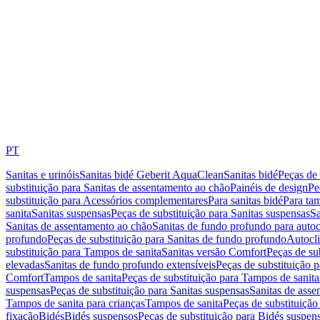
PT
Sanitas e urinóis
Sanitas bidé Geberit AquaClean
Sanitas bidé
Peças de 
substituição para Sanitas de assentamento ao chão
Painéis de design
Pe
substituição para Acessórios complementares
Para sanitas bidé
Para tam
sanita
Sanitas suspensas
Peças de substituição para Sanitas suspensas
Sa
Sanitas de assentamento ao chão
Sanitas de fundo profundo para autoc
profundo
Peças de substituição para Sanitas de fundo profundo
Autocli
substituição para Tampos de sanita
Sanitas versão Comfort
Peças de su
elevadas
Sanitas de fundo profundo extensíveis
Peças de substituição 
Comfort
Tampos de sanita
Peças de substituição para Tampos de sanita
suspensas
Peças de substituição para Sanitas suspensas
Sanitas de ass
Tampos de sanita para crianças
Tampos de sanita
Peças de substituição
fixação
Bidés
Bidés suspensos
Peças de substituição para Bidés suspen