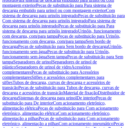
rebordo
Para sistema de descarga embutido para urinol ou com
montagem exterior
Peças de substituição para Para sistema de
descarga embutido para urinol ou com montagem exterior
Com
sistema de descarga para urinóis integrado
Peças de substituição para
Com sistema de descarga para urinóis integrado
Para sistema de
descarga para urinóis integrado
Peças de substituição para Para
sistema de descarga para urinóis integrado
Urinóis, funcionamento
com descarga, com/para tampa
Peças de substituição para Urinóis,
funcionamento com descarga, com/para tampa
Sem bordo de
descarga
Peças de substituição para Sem bordo de descarga
Urinóis,
funcionamento sem água
Peças de substituição para Urinóis,
funcionamento sem água
Sem tampa
Peças de substituição para Sem
tampa
Separadores de urinol
Separadores de urinol de
plástico
Separadores de urinol de vidro
Acessórios
complementares
Peças de substituição para Acessórios
complementares
Sifões e acessórios complementares para
sifões
Tubos de descarga, curvas de descarga e acessórios de
transição
Peças de substituição para Tubos de descarga, curvas de
descarga e acessórios de transição
Material de fixação
Distribuidor de
descarga
Sistemas de descarga para urinol
De interior
Peças de
substituição para De interior
Com acionamento eletrónico,
alimentação elétrica
Peças de substituição para Com acionamento
eletrónico, alimentação elétrica
Com acionamento eletrónico,
alimentação a pilhas
Peças de substituição para Com acionamento
eletrónico, alimentação a pilhas
Com acionamento pneumático
Peças