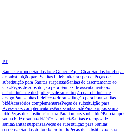
PT
Sanitas e urinóis
Sanitas bidé Geberit AquaClean
Sanitas bidé
Peças
de substituição para Sanitas bidé
Sanitas suspensas
Peças de
substituição para Sanitas suspensas
Sanitas de assentamento ao
chão
Peças de substituição para Sanitas de assentamento ao
chão
Painéis de design
Peças de substituição para Painéis de
design
Para sanitas bidé
Peças de substituição para Para sanitas
bidé
Acessórios complementares
Peças de substituição para
Acessórios complementares
Para sanitas bidé
Para tampos sanita
bidé
Peças de substituição para Para tampos sanita bidé
Para tampos
sanita bidé e sanitas bidé
Consumíveis
Sanitas e tampos de
sanita
Sanitas suspensas
Peças de substituição para Sanitas
suspensas
Sanitas de fundo profundo
Peças de substituição para