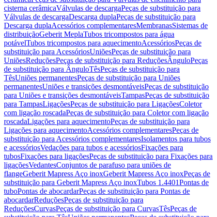
cisterna cerâmica
Válvulas de descarga
Peças de substituição para
Válvulas de descarga
Descarga dupla
Peças de substituição para
Descarga dupla
Acessórios complementares
Membranas
Sistemas de
distribuição
Geberit Mepla
Tubos tricompostos para água
potável
Tubos tricompostos para aquecimento
Acessórios
Peças de
substituição para Acessórios
Uniões
Peças de substituição para
Uniões
Reduções
Peças de substituição para Reduções
Ângulo
Peças
de substituição para Ângulo
Tês
Peças de substituição para
Tês
Uniões permanentes
Peças de substituição para Uniões
permanentes
Uniões e transições desmontáveis
Peças de substituição
para Uniões e transições desmontáveis
Tampas
Peças de substituição
para Tampas
Ligações
Peças de substituição para Ligações
Coletor
com ligação roscada
Peças de substituição para Coletor com ligação
roscada
Ligações para aquecimento
Peças de substituição para
Ligações para aquecimento
Acessórios complementares
Peças de
substituição para Acessórios complementares
Isolamentos para tubos
e acessórios
Vedações para tubos e acessórios
Fixações para
tubos
Fixações para ligações
Peças de substituição para Fixações para
ligações
Vedantes
Conjuntos de parafuso para uniões de
flange
Geberit Mapress Aço inox
Geberit Mapress Aço inox
Peças de
substituição para Geberit Mapress Aço inox
Tubos 1.4401
Pontas de
tubo
Pontas de abocardar
Peças de substituição para Pontas de
abocardar
Reduções
Peças de substituição para
Reduções
Curvas
Peças de substituição para Curvas
Tês
Peças de