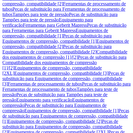
compressão, compatibilidade [2]
Ferramentas de processamento de
tubos
Peças de substituição para Ferramentas de processamento de
tubos
Tampões para teste de pressão
Peças de substituição para
Tampões para teste de pressão
Equipamento para
verificação
Ferramentas para Geberit Mapress
Peças de substituição
para Ferramentas para Geberit Mapress
Equipamentos de
compressão, compatibilidade [1]
Peças de substituição para
Equipamentos de compressão, compatibilidade [1]
Equipamentos de
compressão, compatibilidade [2]
Peças de substituição para
Equipamentos de compressão, compatibilidade [2]
Compatibilidade
dos equipamentos de compressão [1]/[2]
Peças de substituição para
Compatibilidade dos equipamentos de compressão
[1]/[2]
Equipamentos de compressão, compatibilidade
[2XL]
Equipamentos de compressão, compatibilidade [3]
Peças de
substituição para Equipamentos de compressão, compatibilidade
[3]
Ferramentas de processamento de tubos
Peças de substituição para
Ferramentas de processamento de tubos
Tampões para teste de
pressão
Peças de substituição para Tampões para teste de
pressão
Equipamento para verificação
Equipamentos de
compressão
Peças de substituição para Equipamentos de
compressão
Equipamentos de compressão, compatibilidade [1]
Peças
de substituição para Equipamentos de compressão, compatibilidade
[1]
Equipamentos de compressão, compatibilidade [2]
Peças de
substituição para Equipamentos de compressão, compatibilidade
[2]
Equipamentos de compressão, compatibilidade [2XL]
Peças de