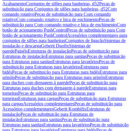
Acabamento
Conjuntos de sifões para banheiras, d52
Peças de
substituição para Conjuntos de sifões para banheiras, d52
Com
comando rotativo
Peças de substituição para Com comando
rotativo
Com comando rotativo e bica de enchimento
Peças de
substituição para Com comando rotativo e bica de enchimento
Com
botão de acionamento PushControl
Peças de substituição para Com
botão de acionamento PushControl
Acessórios complementares para
conjuntos de sifões para banheiras
Conjuntos de ligação
Sistemas de
instalação e descarga
Geberit Duofix
Sistemas de
parede
Painéis
Estruturas de instalação
Peças de substituição para
Estruturas de instalação
Estruturas para sanitas
Peças de substituição
para Estruturas para sanitas
Estruturas para lavatórios
Peças de
substituição para Estruturas para lavatórios
Estruturas para
bidés
Peças de substituição para Estruturas para bidés
Estruturas para
urinóis
Peças de substituição para Estruturas para urinóis
Estruturas
para duches com drenagem à parede
Peças de substituição para
Estruturas para duches com drenagem à parede
Estruturas para
torneiras
Peças de substituição para Estruturas para
torneiras
Estruturas para cargas
Peças de substituição para Estruturas
para cargas
Acessórios complementares
Peças de substituição para
Acessórios complementares
Geberit Kombifix
Estruturas de
instalação
Peças de substituição para Estruturas de
instalação
Estruturas para sanitas
Peças de substituição para
Estruturas para sanitas
Estruturas para lavatórios
Peças de substituição
para Estruturas para lavatórios
Estruturas para bidés
Peças de