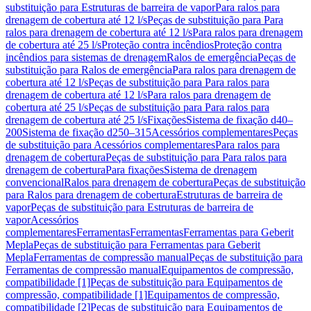
substituição para Estruturas de barreira de vapor
Para ralos para
drenagem de cobertura até 12 l/s
Peças de substituição para Para
ralos para drenagem de cobertura até 12 l/s
Para ralos para drenagem
de cobertura até 25 l/s
Proteção contra incêndios
Proteção contra
incêndios para sistemas de drenagem
Ralos de emergência
Peças de
substituição para Ralos de emergência
Para ralos para drenagem de
cobertura até 12 l/s
Peças de substituição para Para ralos para
drenagem de cobertura até 12 l/s
Para ralos para drenagem de
cobertura até 25 l/s
Peças de substituição para Para ralos para
drenagem de cobertura até 25 l/s
Fixações
Sistema de fixação d40–
200
Sistema de fixação d250–315
Acessórios complementares
Peças
de substituição para Acessórios complementares
Para ralos para
drenagem de cobertura
Peças de substituição para Para ralos para
drenagem de cobertura
Para fixações
Sistema de drenagem
convencional
Ralos para drenagem de cobertura
Peças de substituição
para Ralos para drenagem de cobertura
Estruturas de barreira de
vapor
Peças de substituição para Estruturas de barreira de
vapor
Acessórios
complementares
Ferramentas
Ferramentas
Ferramentas para Geberit
Mepla
Peças de substituição para Ferramentas para Geberit
Mepla
Ferramentas de compressão manual
Peças de substituição para
Ferramentas de compressão manual
Equipamentos de compressão,
compatibilidade [1]
Peças de substituição para Equipamentos de
compressão, compatibilidade [1]
Equipamentos de compressão,
compatibilidade [2]
Peças de substituição para Equipamentos de