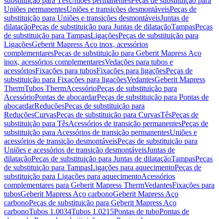
substituição para Tês
Uniões permanentes
Peças de substituição para
Uniões permanentes
Uniões e transições desmontáveis
Peças de
substituição para Uniões e transições desmontáveis
Juntas de
dilatação
Peças de substituição para Juntas de dilatação
Tampas
Peças
de substituição para Tampas
Ligações
Peças de substituição para
Ligações
Geberit Mapress Aço inox, acessórios
complementares
Peças de substituição para Geberit Mapress Aço
inox, acessórios complementares
Vedações para tubos e
acessórios
Fixações para tubos
Fixações para ligações
Peças de
substituição para Fixações para ligações
Vedantes
Geberit Mapress
Therm
Tubos Therm
Acessório
Peças de substituição para
Acessório
Pontas de abocardar
Peças de substituição para Pontas de
abocardar
Reduções
Peças de substituição para
Reduções
Curvas
Peças de substituição para Curvas
Tês
Peças de
substituição para Tês
Acessórios de transição permanentes
Peças de
substituição para Acessórios de transição permanentes
Uniões e
acessórios de transição desmontáveis
Peças de substituição para
Uniões e acessórios de transição desmontáveis
Juntas de
dilatação
Peças de substituição para Juntas de dilatação
Tampas
Peças
de substituição para Tampas
Ligações para aquecimento
Peças de
substituição para Ligações para aquecimento
Acessórios
complementares para Geberit Mapress Therm
Vedantes
Fixações para
tubos
Geberit Mapress Aço carbono
Geberit Mapress Aço
carbono
Peças de substituição para Geberit Mapress Aço
carbono
Tubos 1.0034
Tubos 1.0215
Pontas de tubo
Pontas de