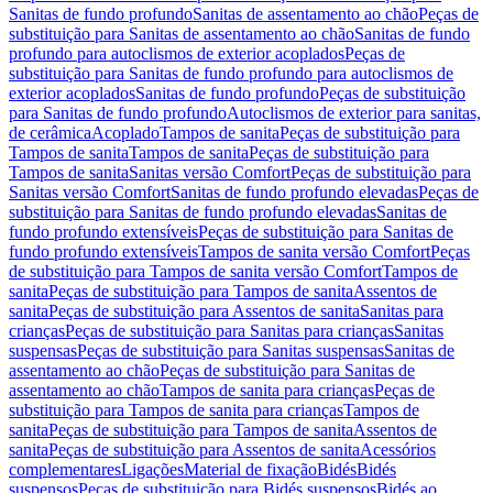
Sanitas de fundo profundo
Sanitas de assentamento ao chão
Peças de
substituição para Sanitas de assentamento ao chão
Sanitas de fundo
profundo para autoclismos de exterior acoplados
Peças de
substituição para Sanitas de fundo profundo para autoclismos de
exterior acoplados
Sanitas de fundo profundo
Peças de substituição
para Sanitas de fundo profundo
Autoclismos de exterior para sanitas,
de cerâmica
Acoplado
Tampos de sanita
Peças de substituição para
Tampos de sanita
Tampos de sanita
Peças de substituição para
Tampos de sanita
Sanitas versão Comfort
Peças de substituição para
Sanitas versão Comfort
Sanitas de fundo profundo elevadas
Peças de
substituição para Sanitas de fundo profundo elevadas
Sanitas de
fundo profundo extensíveis
Peças de substituição para Sanitas de
fundo profundo extensíveis
Tampos de sanita versão Comfort
Peças
de substituição para Tampos de sanita versão Comfort
Tampos de
sanita
Peças de substituição para Tampos de sanita
Assentos de
sanita
Peças de substituição para Assentos de sanita
Sanitas para
crianças
Peças de substituição para Sanitas para crianças
Sanitas
suspensas
Peças de substituição para Sanitas suspensas
Sanitas de
assentamento ao chão
Peças de substituição para Sanitas de
assentamento ao chão
Tampos de sanita para crianças
Peças de
substituição para Tampos de sanita para crianças
Tampos de
sanita
Peças de substituição para Tampos de sanita
Assentos de
sanita
Peças de substituição para Assentos de sanita
Acessórios
complementares
Ligações
Material de fixação
Bidés
Bidés
suspensos
Peças de substituição para Bidés suspensos
Bidés ao