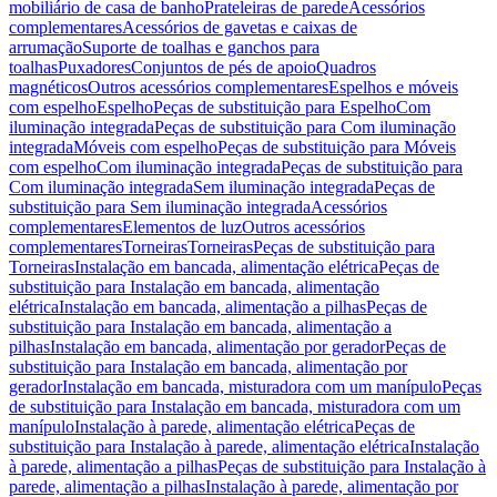
mobiliário de casa de banho
Prateleiras de parede
Acessórios
complementares
Acessórios de gavetas e caixas de
arrumação
Suporte de toalhas e ganchos para
toalhas
Puxadores
Conjuntos de pés de apoio
Quadros
magnéticos
Outros acessórios complementares
Espelhos e móveis
com espelho
Espelho
Peças de substituição para Espelho
Com
iluminação integrada
Peças de substituição para Com iluminação
integrada
Móveis com espelho
Peças de substituição para Móveis
com espelho
Com iluminação integrada
Peças de substituição para
Com iluminação integrada
Sem iluminação integrada
Peças de
substituição para Sem iluminação integrada
Acessórios
complementares
Elementos de luz
Outros acessórios
complementares
Torneiras
Torneiras
Peças de substituição para
Torneiras
Instalação em bancada, alimentação elétrica
Peças de
substituição para Instalação em bancada, alimentação
elétrica
Instalação em bancada, alimentação a pilhas
Peças de
substituição para Instalação em bancada, alimentação a
pilhas
Instalação em bancada, alimentação por gerador
Peças de
substituição para Instalação em bancada, alimentação por
gerador
Instalação em bancada, misturadora com um manípulo
Peças
de substituição para Instalação em bancada, misturadora com um
manípulo
Instalação à parede, alimentação elétrica
Peças de
substituição para Instalação à parede, alimentação elétrica
Instalação
à parede, alimentação a pilhas
Peças de substituição para Instalação à
parede, alimentação a pilhas
Instalação à parede, alimentação por