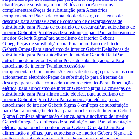
chão
Peças de substituição para Bidés ao chão
Acessórios
complementares
Peças de substituição para Acessórios
complementares
Placas de comando de descarga e sistemas de
descarga para sanitas
Placas de comando de descarga
Peças de
substituição para Placas de comando de descarga
Para autoclismo de
interior Geberit Sigma
Peças de substituição para Para autoclismo de
interior Geberit Sigma
Para autoclismo de interior Geberit
Omega
Peças de substituição para Para autoclismo de interior
Geberit Omega
Para autoclismo de interior Geberit Delta
Peças de
substituição para Para autoclismo de interior Geberit Delta
Para
autoclismo de interior Twinline
Peças de substituição para Para
autoclismo de interior Twinline
Acessórios
complementares
Consumíveis
Sistemas de descarga para sanitas com
acionamento eletrónico
Peças de substituição para Sistemas de
descarga para sanitas com acionamento eletrónico
Para alimentação
elétrica, para autoclismo de interior Geberit Sigma 12 cm
Peças de
substituição para Para alimentação elétrica, para autoclismo de
interior Geberit Sigma 12 cm
Para alimentação elétrica, para
autoclismos de interior Geberit Sigma 8 cm
Peças de substituição
para Para alimentação elétrica, para autoclismos de interior Geberit
Sigma 8 cm
Para alimentação elétrica, para autoclismo de interior
Geberit Omega 12 cm
Peças de substituição para Para alimentação
elétrica, para autoclismo de interior Geberit Omega 12 cm
Para
alimentação a pilhas, para autoclismo de interior Geberit Sigma 12
cm
Peças de substituição para Para alimentação a pilhas, para