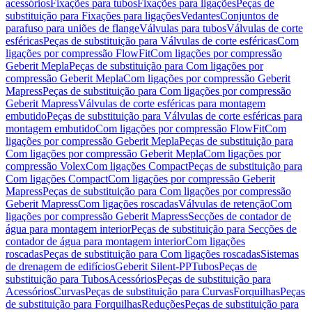
acessórios
Fixações para tubos
Fixações para ligações
Peças de
substituição para Fixações para ligações
Vedantes
Conjuntos de
parafuso para uniões de flange
Válvulas para tubos
Válvulas de corte
esféricas
Peças de substituição para Válvulas de corte esféricas
Com
ligações por compressão FlowFit
Com ligações por compressão
Geberit Mepla
Peças de substituição para Com ligações por
compressão Geberit Mepla
Com ligações por compressão Geberit
Mapress
Peças de substituição para Com ligações por compressão
Geberit Mapress
Válvulas de corte esféricas para montagem
embutido
Peças de substituição para Válvulas de corte esféricas para
montagem embutido
Com ligações por compressão FlowFit
Com
ligações por compressão Geberit Mepla
Peças de substituição para
Com ligações por compressão Geberit Mepla
Com ligações por
compressão Volex
Com ligações Compact
Peças de substituição para
Com ligações Compact
Com ligações por compressão Geberit
Mapress
Peças de substituição para Com ligações por compressão
Geberit Mapress
Com ligações roscadas
Válvulas de retenção
Com
ligações por compressão Geberit Mapress
Secções de contador de
água para montagem interior
Peças de substituição para Secções de
contador de água para montagem interior
Com ligações
roscadas
Peças de substituição para Com ligações roscadas
Sistemas
de drenagem de edifícios
Geberit Silent-PP
Tubos
Peças de
substituição para Tubos
Acessórios
Peças de substituição para
Acessórios
Curvas
Peças de substituição para Curvas
Forquilhas
Peças
de substituição para Forquilhas
Reduções
Peças de substituição para