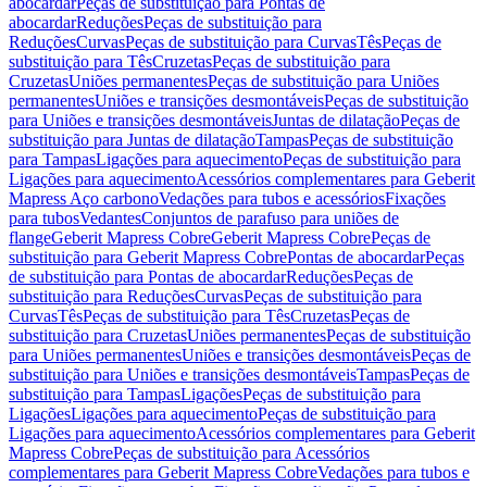
abocardar
Peças de substituição para Pontas de
abocardar
Reduções
Peças de substituição para
Reduções
Curvas
Peças de substituição para Curvas
Tês
Peças de
substituição para Tês
Cruzetas
Peças de substituição para
Cruzetas
Uniões permanentes
Peças de substituição para Uniões
permanentes
Uniões e transições desmontáveis
Peças de substituição
para Uniões e transições desmontáveis
Juntas de dilatação
Peças de
substituição para Juntas de dilatação
Tampas
Peças de substituição
para Tampas
Ligações para aquecimento
Peças de substituição para
Ligações para aquecimento
Acessórios complementares para Geberit
Mapress Aço carbono
Vedações para tubos e acessórios
Fixações
para tubos
Vedantes
Conjuntos de parafuso para uniões de
flange
Geberit Mapress Cobre
Geberit Mapress Cobre
Peças de
substituição para Geberit Mapress Cobre
Pontas de abocardar
Peças
de substituição para Pontas de abocardar
Reduções
Peças de
substituição para Reduções
Curvas
Peças de substituição para
Curvas
Tês
Peças de substituição para Tês
Cruzetas
Peças de
substituição para Cruzetas
Uniões permanentes
Peças de substituição
para Uniões permanentes
Uniões e transições desmontáveis
Peças de
substituição para Uniões e transições desmontáveis
Tampas
Peças de
substituição para Tampas
Ligações
Peças de substituição para
Ligações
Ligações para aquecimento
Peças de substituição para
Ligações para aquecimento
Acessórios complementares para Geberit
Mapress Cobre
Peças de substituição para Acessórios
complementares para Geberit Mapress Cobre
Vedações para tubos e