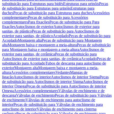
substituição para Estruturas para bidés
Estruturas para urinóis
Peças
de substituição para Estruturas para urinóis
Estruturas para
duches
Peças de substituição para Estruturas para duches
Acessórios
complementares
Peças de substituição para Acessórios
complementares
Para fixações
Peças de substituição para Para
fixações
Autoclismos de exterior
Autoclismos de exterior para
sanitas, de plástico
Peças de substituição para Autoclismos de
exterior para sanitas, de plástico
Acoplado
Peças de substituição para
Acoplado
Montagem alta
Peças de substituição para Montagem
alta
Montagem baixa e montagem a meia-altura
Peças de substituição
para Montagem baixa e montagem a meia-altura
Autoclismos de
exterior para sanitas, de cerâmica
Peças de substituição para
Autoclismos de exterior para sanitas, de cerâmica
Acoplado
Peças de
substituição para Acoplado
Tubos de descarga para autoclismo de
exterior
Montagem alta
Montagem baixa e montagem a meia-
altura
Acessórios complementares
Vedantes
Mangas de
ligação
Autoclismos de interior
Autoclismos de interior Sigma
Peças
de substituição para Autoclismos de interior Sigma
Autoclismos de
interior Omega
Peças de substituição para Autoclismos de interior
Omega
Acessórios complementares
Válvulas de enchimento e de
descarga
Válvulas de enchimento
Peças de substituição para Válvulas
de enchimento
Válvulas de enchimento para autoclismo de
interior
Peças de substituição para Válvulas de enchimento para
autoclismo de interior
Válvulas de enchimento para cisterna
cerâmica
Peças de substituição para Válvulas de enchimento para