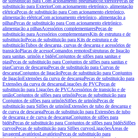
de substituição para Com acionamento pneumático
Exterior
Peças de
substituição para Exterior
Com acionamento eletrónico, alimentação
elétrica
Peças de substituição para Com acionamento eletrónico,
alimentação elétrica
Com acionamento eletrónico, alimentação a
pilhas
Peças de substituição para Com acionamento eletrónico,
alimentação a pilhas
Acessórios complementares
Peças de
substituição para Acessórios complementares
Kits de estrutura e de
substituição
Peças de substituição para Kits de estrutura e de
substituição
Tubos de descarga, curvas de descarga e acessórios de
transição
Placas de acesso
Comandos remotos
Estruturas de ligação
para sanitas, urinóis e bidés
Conjuntos de sifões para sanitas e
pias
Peças de substituição para Conjuntos de sifões para sanitas e
pias
Curvas de descarga
Peças de substituição para Curvas de
descarga
Conjuntos de ligação
Peças de substituição para Conjuntos
de ligação
Extensões da curva de descarga
Peças de substituição para
Extensões da curva de descarga
Ligações de PVC
Peças de
substituição para Ligações de PVC
Acessórios de transição e de
união
Conjuntos de sifões para urinóis
Peças de substituição para
Conjuntos de sifões para urinóis
Sifões de urinóis
Peças de
substituição para Sifões de urinóis
Extensões de tubo de descarga e
de curva de descarga
Peças de substituição para Extensões de tubo
de descarga e de curva de descarga
Conjuntos de sifões para
bidés
Peças de substituição para Conjuntos de sifões para bidés
Sifões
curvos
Peças de substituição para Sifões curvos
Ligações
Áreas de
lavagem
Lavatórios
Lavatórios
Peças de substituição para