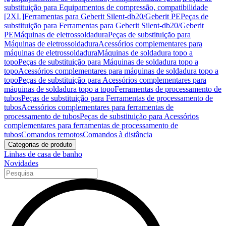
substituição para Equipamentos de compressão, compatibilidade
[2XL]
Ferramentas para Geberit Silent-db20/Geberit PE
Peças de
substituição para Ferramentas para Geberit Silent-db20/Geberit
PE
Máquinas de eletrossoldadura
Peças de substituição para
Máquinas de eletrossoldadura
Acessórios complementares para
máquinas de eletrossoldadura
Máquinas de soldadura topo a
topo
Peças de substituição para Máquinas de soldadura topo a
topo
Acessórios complementares para máquinas de soldadura topo a
topo
Peças de substituição para Acessórios complementares para
máquinas de soldadura topo a topo
Ferramentas de processamento de
tubos
Peças de substituição para Ferramentas de processamento de
tubos
Acessórios complementares para ferramentas de
processamento de tubos
Peças de substituição para Acessórios
complementares para ferramentas de processamento de
tubos
Comandos remotos
Comandos à distância
Categorias de produto
Linhas de casa de banho
Novidades