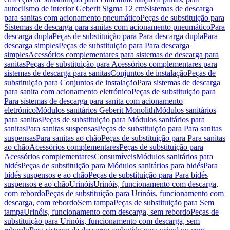
autoclismo de interior Geberit Sigma 12 cm
Sistemas de descarga
para sanitas com acionamento pneumático
Peças de substituição para
Sistemas de descarga para sanitas com acionamento pneumático
Para
descarga dupla
Peças de substituição para Para descarga dupla
Para
descarga simples
Peças de substituição para Para descarga
simples
Acessórios complementares para sistemas de descarga para
sanitas
Peças de substituição para Acessórios complementares para
sistemas de descarga para sanitas
Conjuntos de instalação
Peças de
substituição para Conjuntos de instalação
Para sistemas de descarga
para sanita com acionamento eletrónico
Peças de substituição para
Para sistemas de descarga para sanita com acionamento
eletrónico
Módulos sanitários Geberit Monolith
Módulos sanitários
para sanitas
Peças de substituição para Módulos sanitários para
sanitas
Para sanitas suspensas
Peças de substituição para Para sanitas
suspensas
Para sanitas ao chão
Peças de substituição para Para sanitas
ao chão
Acessórios complementares
Peças de substituição para
Acessórios complementares
Consumíveis
Módulos sanitários para
bidés
Peças de substituição para Módulos sanitários para bidés
Para
bidés suspensos e ao chão
Peças de substituição para Para bidés
suspensos e ao chão
Urinóis
Urinóis, funcionamento com descarga,
com rebordo
Peças de substituição para Urinóis, funcionamento com
descarga, com rebordo
Sem tampa
Peças de substituição para Sem
tampa
Urinóis, funcionamento com descarga, sem rebordo
Peças de
substituição para Urinóis, funcionamento com descarga, sem