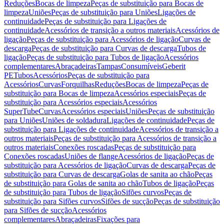
Reduções
Bocas de limpeza
Peças de substituição para Bocas de
limpeza
Uniões
Peças de substituição para Uniões
Ligações de
continuidade
Peças de substituição para Ligações de
continuidade
Acessórios de transição a outros materiais
Acessórios de
ligação
Peças de substituição para Acessórios de ligação
Curvas de
descarga
Peças de substituição para Curvas de descarga
Tubos de
ligação
Peças de substituição para Tubos de ligação
Acessórios
complementares
Abraçadeiras
Tampas
Consumíveis
Geberit
PE
Tubos
Acessórios
Peças de substituição para
Acessórios
Curvas
Forquilhas
Reduções
Bocas de limpeza
Peças de
substituição para Bocas de limpeza
Acessórios especiais
Peças de
substituição para Acessórios especiais
Acessórios
SuperTube
Curvas
Acessórios especiais
Uniões
Peças de substituição
para Uniões
Uniões de soldadura
Ligações de continuidade
Peças de
substituição para Ligações de continuidade
Acessórios de transição a
outros materiais
Peças de substituição para Acessórios de transição a
outros materiais
Conexões roscadas
Peças de substituição para
Conexões roscadas
Uniões de flange
Acessórios de ligação
Peças de
substituição para Acessórios de ligação
Curvas de descarga
Peças de
substituição para Curvas de descarga
Golas de sanita ao chão
Peças
de substituição para Golas de sanita ao chão
Tubos de ligação
Peças
de substituição para Tubos de ligação
Sifões curvos
Peças de
substituição para Sifões curvos
Sifões de sucção
Peças de substituição
para Sifões de sucção
Acessórios
complementares
Abraçadeiras
Fixações para