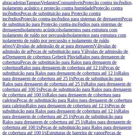
abraçadeiras
Tampas
Vedantes
Consumíveis
Proteção contra incêndios,
isolamento acústico e proteção contra humidade
Proteção contra
incêndios
Peças de substituição para Proteção contra
incêndios
Proteção contra-incêndios para sistemas de drenagem
Peças
de substituição para Proteção contra-incêndios para sistemas de
drenagem
Isolamento acústico
Isolamentos para estrutura com
isolamento de ruído por percussão
Isolamentos para estrutura com
isolamento de ruído por percussão e isolamento de ruído
aéreo
Válvulas de admissão de ar para drenagem
Válvulas de
admissão de ar
Peças de substituição para Válvulas de admissão de
ar
Drenagem de cobertura Geberit Pluvia
Ralos para drenagem de
cobertura
Peças de substituição para Ralos para drenagem de
cobertura
Ralos para drenagem de cobertura até 12 l/s
Peças de
substituição para Ralos para drenagem de cobertura até 12 l/s
Ralos
para drenagem de cobertura até 25 l/s
Peças de substituição para
Ralos para drenagem de cobertura até 25 l/s
Ralos para drenagem de
cobertura até 100 l/s
Peças de substituição para Ralos para drenagem
de cobertura até 100 l/s
Ralos para drenagem de cobertura para
caleiras
Peças de substituição para Ralos para drenagem de cobertura
para caleiras
Ralos para drenagem de cobertura até 12 l/s
Peças de
substituição para Ralos para drenagem de cobertura até 12 l/s
Ralos
para drenagem de cobertura até 25 l/s
Peças de substituição para
Ralos para drenagem de cobertura até 25 l/s
Ralos para drenagem de
cobertura até 100 l/s
Peças de substituição para Ralos para drenagem
de cobertura até 100 l/s
Estruturas de barreira de vapor
Peças de