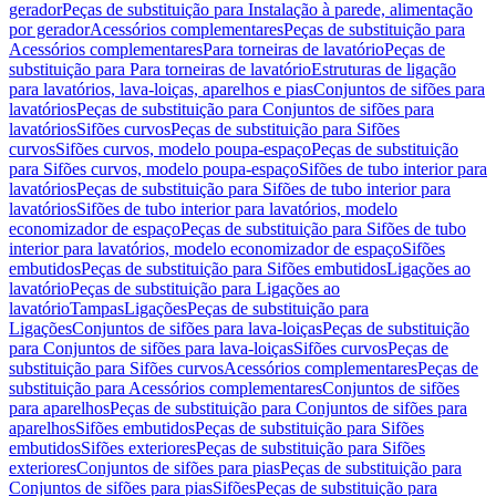
gerador
Peças de substituição para Instalação à parede, alimentação
por gerador
Acessórios complementares
Peças de substituição para
Acessórios complementares
Para torneiras de lavatório
Peças de
substituição para Para torneiras de lavatório
Estruturas de ligação
para lavatórios, lava-loiças, aparelhos e pias
Conjuntos de sifões para
lavatórios
Peças de substituição para Conjuntos de sifões para
lavatórios
Sifões curvos
Peças de substituição para Sifões
curvos
Sifões curvos, modelo poupa-espaço
Peças de substituição
para Sifões curvos, modelo poupa-espaço
Sifões de tubo interior para
lavatórios
Peças de substituição para Sifões de tubo interior para
lavatórios
Sifões de tubo interior para lavatórios, modelo
economizador de espaço
Peças de substituição para Sifões de tubo
interior para lavatórios, modelo economizador de espaço
Sifões
embutidos
Peças de substituição para Sifões embutidos
Ligações ao
lavatório
Peças de substituição para Ligações ao
lavatório
Tampas
Ligações
Peças de substituição para
Ligações
Conjuntos de sifões para lava-loiças
Peças de substituição
para Conjuntos de sifões para lava-loiças
Sifões curvos
Peças de
substituição para Sifões curvos
Acessórios complementares
Peças de
substituição para Acessórios complementares
Conjuntos de sifões
para aparelhos
Peças de substituição para Conjuntos de sifões para
aparelhos
Sifões embutidos
Peças de substituição para Sifões
embutidos
Sifões exteriores
Peças de substituição para Sifões
exteriores
Conjuntos de sifões para pias
Peças de substituição para
Conjuntos de sifões para pias
Sifões
Peças de substituição para