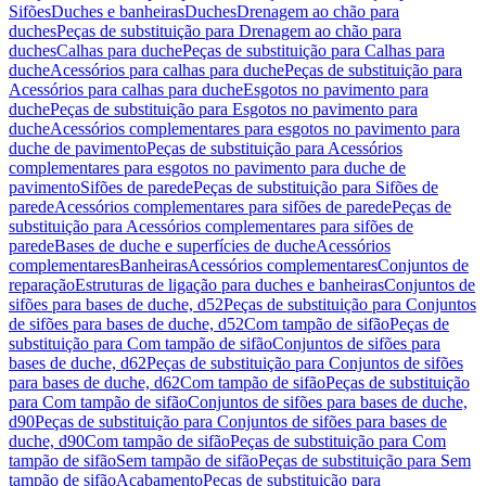
Sifões
Duches e banheiras
Duches
Drenagem ao chão para
duches
Peças de substituição para Drenagem ao chão para
duches
Calhas para duche
Peças de substituição para Calhas para
duche
Acessórios para calhas para duche
Peças de substituição para
Acessórios para calhas para duche
Esgotos no pavimento para
duche
Peças de substituição para Esgotos no pavimento para
duche
Acessórios complementares para esgotos no pavimento para
duche de pavimento
Peças de substituição para Acessórios
complementares para esgotos no pavimento para duche de
pavimento
Sifões de parede
Peças de substituição para Sifões de
parede
Acessórios complementares para sifões de parede
Peças de
substituição para Acessórios complementares para sifões de
parede
Bases de duche e superfícies de duche
Acessórios
complementares
Banheiras
Acessórios complementares
Conjuntos de
reparação
Estruturas de ligação para duches e banheiras
Conjuntos de
sifões para bases de duche, d52
Peças de substituição para Conjuntos
de sifões para bases de duche, d52
Com tampão de sifão
Peças de
substituição para Com tampão de sifão
Conjuntos de sifões para
bases de duche, d62
Peças de substituição para Conjuntos de sifões
para bases de duche, d62
Com tampão de sifão
Peças de substituição
para Com tampão de sifão
Conjuntos de sifões para bases de duche,
d90
Peças de substituição para Conjuntos de sifões para bases de
duche, d90
Com tampão de sifão
Peças de substituição para Com
tampão de sifão
Sem tampão de sifão
Peças de substituição para Sem
tampão de sifão
Acabamento
Peças de substituição para