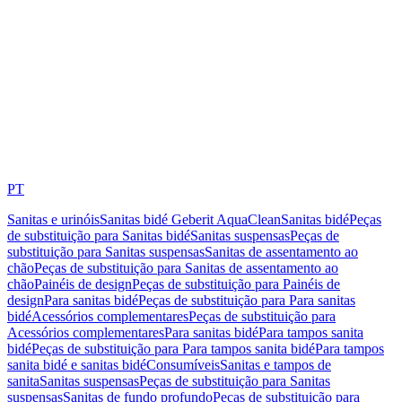
PT
Sanitas e urinóis
Sanitas bidé Geberit AquaClean
Sanitas bidé
Peças
de substituição para Sanitas bidé
Sanitas suspensas
Peças de
substituição para Sanitas suspensas
Sanitas de assentamento ao
chão
Peças de substituição para Sanitas de assentamento ao
chão
Painéis de design
Peças de substituição para Painéis de
design
Para sanitas bidé
Peças de substituição para Para sanitas
bidé
Acessórios complementares
Peças de substituição para
Acessórios complementares
Para sanitas bidé
Para tampos sanita
bidé
Peças de substituição para Para tampos sanita bidé
Para tampos
sanita bidé e sanitas bidé
Consumíveis
Sanitas e tampos de
sanita
Sanitas suspensas
Peças de substituição para Sanitas
suspensas
Sanitas de fundo profundo
Peças de substituição para