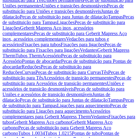
substituição para Tês
Uniões permanentes
Peças de substituição para
Uniões permanentes
Uniões e transições desmontáveis
Peças de
substituição para Uniões e transições desmontáveis
Juntas de
dilatação
Peças de substituição para Juntas de dilatação
Tampas
Peças
de substituição para Tampas
Ligações
Peças de substituição para
Ligações
Geberit Mapress Aço inox, acessórios
complementares
Peças de substituição para Geberit Mapress Aço
inox, acessórios complementares
Vedações para tubos e
acessórios
Fixações para tubos
Fixações para ligações
Peças de
substituição para Fixações para ligações
Vedantes
Geberit Mapress
Therm
Tubos Therm
Acessório
Peças de substituição para
Acessório
Pontas de abocardar
Peças de substituição para Pontas de
abocardar
Reduções
Peças de substituição para
Reduções
Curvas
Peças de substituição para Curvas
Tês
Peças de
substituição para Tês
Acessórios de transição permanentes
Peças de
substituição para Acessórios de transição permanentes
Uniões e
acessórios de transição desmontáveis
Peças de substituição para
Uniões e acessórios de transição desmontáveis
Juntas de
dilatação
Peças de substituição para Juntas de dilatação
Tampas
Peças
de substituição para Tampas
Ligações para aquecimento
Peças de
substituição para Ligações para aquecimento
Acessórios
complementares para Geberit Mapress Therm
Vedantes
Fixações para
tubos
Geberit Mapress Aço carbono
Geberit Mapress Aço
carbono
Peças de substituição para Geberit Mapress Aço
carbono
Tubos 1.0034
Tubos 1.0215
Pontas de tubo
Pontas de