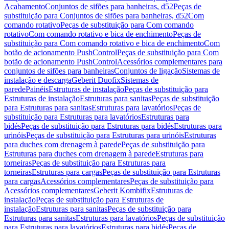
Acabamento
Conjuntos de sifões para banheiras, d52
Peças de
substituição para Conjuntos de sifões para banheiras, d52
Com
comando rotativo
Peças de substituição para Com comando
rotativo
Com comando rotativo e bica de enchimento
Peças de
substituição para Com comando rotativo e bica de enchimento
Com
botão de acionamento PushControl
Peças de substituição para Com
botão de acionamento PushControl
Acessórios complementares para
conjuntos de sifões para banheiras
Conjuntos de ligação
Sistemas de
instalação e descarga
Geberit Duofix
Sistemas de
parede
Painéis
Estruturas de instalação
Peças de substituição para
Estruturas de instalação
Estruturas para sanitas
Peças de substituição
para Estruturas para sanitas
Estruturas para lavatórios
Peças de
substituição para Estruturas para lavatórios
Estruturas para
bidés
Peças de substituição para Estruturas para bidés
Estruturas para
urinóis
Peças de substituição para Estruturas para urinóis
Estruturas
para duches com drenagem à parede
Peças de substituição para
Estruturas para duches com drenagem à parede
Estruturas para
torneiras
Peças de substituição para Estruturas para
torneiras
Estruturas para cargas
Peças de substituição para Estruturas
para cargas
Acessórios complementares
Peças de substituição para
Acessórios complementares
Geberit Kombifix
Estruturas de
instalação
Peças de substituição para Estruturas de
instalação
Estruturas para sanitas
Peças de substituição para
Estruturas para sanitas
Estruturas para lavatórios
Peças de substituição
para Estruturas para lavatórios
Estruturas para bidés
Peças de