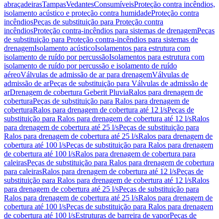
abraçadeiras
Tampas
Vedantes
Consumíveis
Proteção contra incêndios,
isolamento acústico e proteção contra humidade
Proteção contra
incêndios
Peças de substituição para Proteção contra
incêndios
Proteção contra-incêndios para sistemas de drenagem
Peças
de substituição para Proteção contra-incêndios para sistemas de
drenagem
Isolamento acústico
Isolamentos para estrutura com
isolamento de ruído por percussão
Isolamentos para estrutura com
isolamento de ruído por percussão e isolamento de ruído
aéreo
Válvulas de admissão de ar para drenagem
Válvulas de
admissão de ar
Peças de substituição para Válvulas de admissão de
ar
Drenagem de cobertura Geberit Pluvia
Ralos para drenagem de
cobertura
Peças de substituição para Ralos para drenagem de
cobertura
Ralos para drenagem de cobertura até 12 l/s
Peças de
substituição para Ralos para drenagem de cobertura até 12 l/s
Ralos
para drenagem de cobertura até 25 l/s
Peças de substituição para
Ralos para drenagem de cobertura até 25 l/s
Ralos para drenagem de
cobertura até 100 l/s
Peças de substituição para Ralos para drenagem
de cobertura até 100 l/s
Ralos para drenagem de cobertura para
caleiras
Peças de substituição para Ralos para drenagem de cobertura
para caleiras
Ralos para drenagem de cobertura até 12 l/s
Peças de
substituição para Ralos para drenagem de cobertura até 12 l/s
Ralos
para drenagem de cobertura até 25 l/s
Peças de substituição para
Ralos para drenagem de cobertura até 25 l/s
Ralos para drenagem de
cobertura até 100 l/s
Peças de substituição para Ralos para drenagem
de cobertura até 100 l/s
Estruturas de barreira de vapor
Peças de