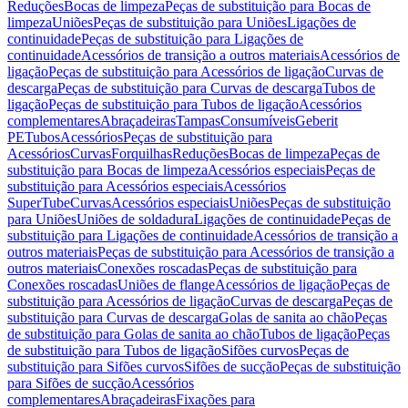
Reduções
Bocas de limpeza
Peças de substituição para Bocas de
limpeza
Uniões
Peças de substituição para Uniões
Ligações de
continuidade
Peças de substituição para Ligações de
continuidade
Acessórios de transição a outros materiais
Acessórios de
ligação
Peças de substituição para Acessórios de ligação
Curvas de
descarga
Peças de substituição para Curvas de descarga
Tubos de
ligação
Peças de substituição para Tubos de ligação
Acessórios
complementares
Abraçadeiras
Tampas
Consumíveis
Geberit
PE
Tubos
Acessórios
Peças de substituição para
Acessórios
Curvas
Forquilhas
Reduções
Bocas de limpeza
Peças de
substituição para Bocas de limpeza
Acessórios especiais
Peças de
substituição para Acessórios especiais
Acessórios
SuperTube
Curvas
Acessórios especiais
Uniões
Peças de substituição
para Uniões
Uniões de soldadura
Ligações de continuidade
Peças de
substituição para Ligações de continuidade
Acessórios de transição a
outros materiais
Peças de substituição para Acessórios de transição a
outros materiais
Conexões roscadas
Peças de substituição para
Conexões roscadas
Uniões de flange
Acessórios de ligação
Peças de
substituição para Acessórios de ligação
Curvas de descarga
Peças de
substituição para Curvas de descarga
Golas de sanita ao chão
Peças
de substituição para Golas de sanita ao chão
Tubos de ligação
Peças
de substituição para Tubos de ligação
Sifões curvos
Peças de
substituição para Sifões curvos
Sifões de sucção
Peças de substituição
para Sifões de sucção
Acessórios
complementares
Abraçadeiras
Fixações para