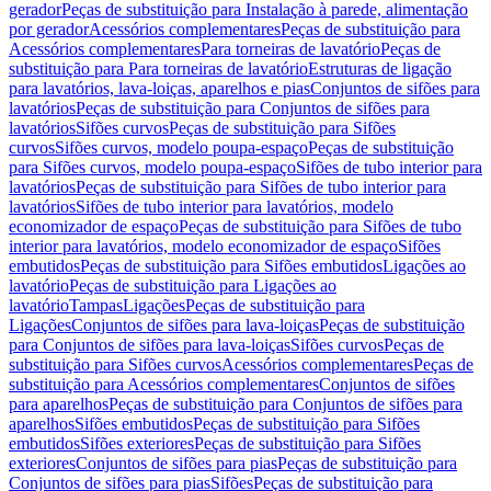
gerador
Peças de substituição para Instalação à parede, alimentação
por gerador
Acessórios complementares
Peças de substituição para
Acessórios complementares
Para torneiras de lavatório
Peças de
substituição para Para torneiras de lavatório
Estruturas de ligação
para lavatórios, lava-loiças, aparelhos e pias
Conjuntos de sifões para
lavatórios
Peças de substituição para Conjuntos de sifões para
lavatórios
Sifões curvos
Peças de substituição para Sifões
curvos
Sifões curvos, modelo poupa-espaço
Peças de substituição
para Sifões curvos, modelo poupa-espaço
Sifões de tubo interior para
lavatórios
Peças de substituição para Sifões de tubo interior para
lavatórios
Sifões de tubo interior para lavatórios, modelo
economizador de espaço
Peças de substituição para Sifões de tubo
interior para lavatórios, modelo economizador de espaço
Sifões
embutidos
Peças de substituição para Sifões embutidos
Ligações ao
lavatório
Peças de substituição para Ligações ao
lavatório
Tampas
Ligações
Peças de substituição para
Ligações
Conjuntos de sifões para lava-loiças
Peças de substituição
para Conjuntos de sifões para lava-loiças
Sifões curvos
Peças de
substituição para Sifões curvos
Acessórios complementares
Peças de
substituição para Acessórios complementares
Conjuntos de sifões
para aparelhos
Peças de substituição para Conjuntos de sifões para
aparelhos
Sifões embutidos
Peças de substituição para Sifões
embutidos
Sifões exteriores
Peças de substituição para Sifões
exteriores
Conjuntos de sifões para pias
Peças de substituição para
Conjuntos de sifões para pias
Sifões
Peças de substituição para