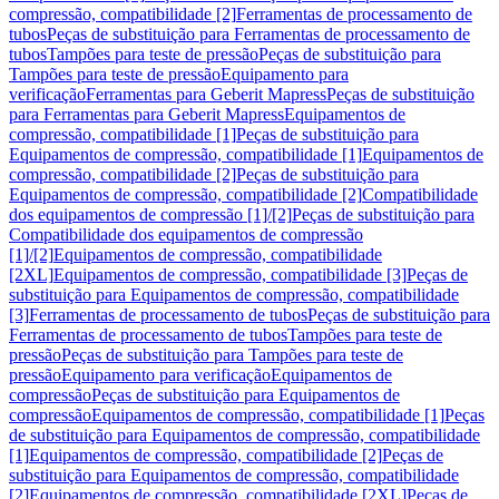
compressão, compatibilidade [2]
Ferramentas de processamento de
tubos
Peças de substituição para Ferramentas de processamento de
tubos
Tampões para teste de pressão
Peças de substituição para
Tampões para teste de pressão
Equipamento para
verificação
Ferramentas para Geberit Mapress
Peças de substituição
para Ferramentas para Geberit Mapress
Equipamentos de
compressão, compatibilidade [1]
Peças de substituição para
Equipamentos de compressão, compatibilidade [1]
Equipamentos de
compressão, compatibilidade [2]
Peças de substituição para
Equipamentos de compressão, compatibilidade [2]
Compatibilidade
dos equipamentos de compressão [1]/[2]
Peças de substituição para
Compatibilidade dos equipamentos de compressão
[1]/[2]
Equipamentos de compressão, compatibilidade
[2XL]
Equipamentos de compressão, compatibilidade [3]
Peças de
substituição para Equipamentos de compressão, compatibilidade
[3]
Ferramentas de processamento de tubos
Peças de substituição para
Ferramentas de processamento de tubos
Tampões para teste de
pressão
Peças de substituição para Tampões para teste de
pressão
Equipamento para verificação
Equipamentos de
compressão
Peças de substituição para Equipamentos de
compressão
Equipamentos de compressão, compatibilidade [1]
Peças
de substituição para Equipamentos de compressão, compatibilidade
[1]
Equipamentos de compressão, compatibilidade [2]
Peças de
substituição para Equipamentos de compressão, compatibilidade
[2]
Equipamentos de compressão, compatibilidade [2XL]
Peças de