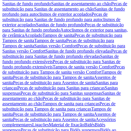
Sanitas de fundo profundo
Sanitas de assentamento ao chão
Peças de
substituição para Sanitas de assentamento ao chão
Sanitas de fundo
profundo para autoclismos de exterior acoplados
Peças de
substituição para Sanitas de fundo profundo para autoclismos de
exterior acoplados
Sanitas de fundo profundo
Peças de substituição
para Sanitas de fundo profundo
Autoclismos de exterior para sanitas,
de cerâmica
Acoplado
Tampos de sanita
Peças de substituição para
Tampos de sanita
Tampos de sanita
Peças de substituição para
Tampos de sanita
Sanitas versão Comfort
Peças de substituição para
Sanitas versão Comfort
Sanitas de fundo profundo elevadas
Peças de
substituição para Sanitas de fundo profundo elevadas
Sanitas de
fundo profundo extensíveis
Peças de substituição para Sanitas de
fundo profundo extensíveis
Tampos de sanita versão Comfort
Peças
de substituição para Tampos de sanita versão Comfort
Tampos de
sanita
Peças de substituição para Tampos de sanita
Assentos de
sanita
Peças de substituição para Assentos de sanita
Sanitas para
crianças
Peças de substituição para Sanitas para crianças
Sanitas
suspensas
Peças de substituição para Sanitas suspensas
Sanitas de
assentamento ao chão
Peças de substituição para Sanitas de
assentamento ao chão
Tampos de sanita para crianças
Peças de
substituição para Tampos de sanita para crianças
Tampos de
sanita
Peças de substituição para Tampos de sanita
Assentos de
sanita
Peças de substituição para Assentos de sanita
Acessórios
complementares
Ligações
Material de fixação
Bidés
Bidés
suspensos
Peças de substituição para Bidés suspensos
Bidés ao