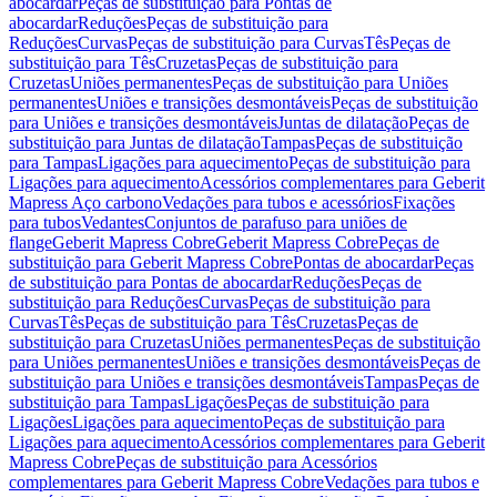
abocardar
Peças de substituição para Pontas de
abocardar
Reduções
Peças de substituição para
Reduções
Curvas
Peças de substituição para Curvas
Tês
Peças de
substituição para Tês
Cruzetas
Peças de substituição para
Cruzetas
Uniões permanentes
Peças de substituição para Uniões
permanentes
Uniões e transições desmontáveis
Peças de substituição
para Uniões e transições desmontáveis
Juntas de dilatação
Peças de
substituição para Juntas de dilatação
Tampas
Peças de substituição
para Tampas
Ligações para aquecimento
Peças de substituição para
Ligações para aquecimento
Acessórios complementares para Geberit
Mapress Aço carbono
Vedações para tubos e acessórios
Fixações
para tubos
Vedantes
Conjuntos de parafuso para uniões de
flange
Geberit Mapress Cobre
Geberit Mapress Cobre
Peças de
substituição para Geberit Mapress Cobre
Pontas de abocardar
Peças
de substituição para Pontas de abocardar
Reduções
Peças de
substituição para Reduções
Curvas
Peças de substituição para
Curvas
Tês
Peças de substituição para Tês
Cruzetas
Peças de
substituição para Cruzetas
Uniões permanentes
Peças de substituição
para Uniões permanentes
Uniões e transições desmontáveis
Peças de
substituição para Uniões e transições desmontáveis
Tampas
Peças de
substituição para Tampas
Ligações
Peças de substituição para
Ligações
Ligações para aquecimento
Peças de substituição para
Ligações para aquecimento
Acessórios complementares para Geberit
Mapress Cobre
Peças de substituição para Acessórios
complementares para Geberit Mapress Cobre
Vedações para tubos e