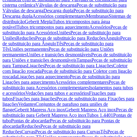
cisterna cerâmica
Válvulas de descarga
Peças de substituição para
Válvulas de descarga
Descarga dupla
Peças de substituição para
Descarga dupla
Acessórios complementares
Membranas
Sistemas de
distribuição
Geberit Mepla
Tubos tricompostos para água
potável
Tubos tricompostos para aquecimento
Acessórios
Peças de
substituição para Acessórios
Uniões
Peças de substituição para
Uniões
Reduções
Peças de substituição para Reduções
Ângulo
Peças
de substituição para Ângulo
Tês
Peças de substituição para
Tês
Uniões permanentes
Peças de substituição para Uniões
permanentes
Uniões e transições desmontáveis
Peças de substituição
para Uniões e transições desmontáveis
Tampas
Peças de substituição
para Tampas
Ligações
Peças de substituição para Ligações
Coletor
com ligação roscada
Peças de substituição para Coletor com ligação
roscada
Ligações para aquecimento
Peças de substituição para
Ligações para aquecimento
Acessórios complementares
Peças de
substituição para Acessórios complementares
Isolamentos para tubos
e acessórios
Vedações para tubos e acessórios
Fixações para
tubos
Fixações para ligações
Peças de substituição para Fixações para
ligações
Vedantes
Conjuntos de parafuso para uniões de
flange
Geberit Mapress Aço inox
Geberit Mapress Aço inox
Peças de
substituição para Geberit Mapress Aço inox
Tubos 1.4401
Pontas de
tubo
Pontas de abocardar
Peças de substituição para Pontas de
abocardar
Reduções
Peças de substituição para
Reduções
Curvas
Peças de substituição para Curvas
Tês
Peças de