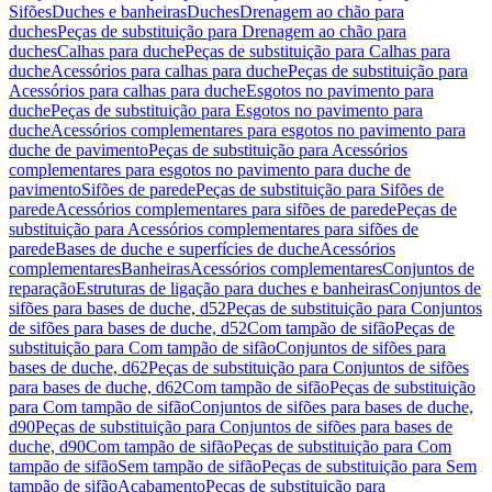
Sifões
Duches e banheiras
Duches
Drenagem ao chão para
duches
Peças de substituição para Drenagem ao chão para
duches
Calhas para duche
Peças de substituição para Calhas para
duche
Acessórios para calhas para duche
Peças de substituição para
Acessórios para calhas para duche
Esgotos no pavimento para
duche
Peças de substituição para Esgotos no pavimento para
duche
Acessórios complementares para esgotos no pavimento para
duche de pavimento
Peças de substituição para Acessórios
complementares para esgotos no pavimento para duche de
pavimento
Sifões de parede
Peças de substituição para Sifões de
parede
Acessórios complementares para sifões de parede
Peças de
substituição para Acessórios complementares para sifões de
parede
Bases de duche e superfícies de duche
Acessórios
complementares
Banheiras
Acessórios complementares
Conjuntos de
reparação
Estruturas de ligação para duches e banheiras
Conjuntos de
sifões para bases de duche, d52
Peças de substituição para Conjuntos
de sifões para bases de duche, d52
Com tampão de sifão
Peças de
substituição para Com tampão de sifão
Conjuntos de sifões para
bases de duche, d62
Peças de substituição para Conjuntos de sifões
para bases de duche, d62
Com tampão de sifão
Peças de substituição
para Com tampão de sifão
Conjuntos de sifões para bases de duche,
d90
Peças de substituição para Conjuntos de sifões para bases de
duche, d90
Com tampão de sifão
Peças de substituição para Com
tampão de sifão
Sem tampão de sifão
Peças de substituição para Sem
tampão de sifão
Acabamento
Peças de substituição para