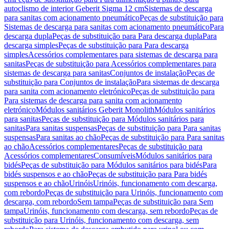
autoclismo de interior Geberit Sigma 12 cm
Sistemas de descarga
para sanitas com acionamento pneumático
Peças de substituição para
Sistemas de descarga para sanitas com acionamento pneumático
Para
descarga dupla
Peças de substituição para Para descarga dupla
Para
descarga simples
Peças de substituição para Para descarga
simples
Acessórios complementares para sistemas de descarga para
sanitas
Peças de substituição para Acessórios complementares para
sistemas de descarga para sanitas
Conjuntos de instalação
Peças de
substituição para Conjuntos de instalação
Para sistemas de descarga
para sanita com acionamento eletrónico
Peças de substituição para
Para sistemas de descarga para sanita com acionamento
eletrónico
Módulos sanitários Geberit Monolith
Módulos sanitários
para sanitas
Peças de substituição para Módulos sanitários para
sanitas
Para sanitas suspensas
Peças de substituição para Para sanitas
suspensas
Para sanitas ao chão
Peças de substituição para Para sanitas
ao chão
Acessórios complementares
Peças de substituição para
Acessórios complementares
Consumíveis
Módulos sanitários para
bidés
Peças de substituição para Módulos sanitários para bidés
Para
bidés suspensos e ao chão
Peças de substituição para Para bidés
suspensos e ao chão
Urinóis
Urinóis, funcionamento com descarga,
com rebordo
Peças de substituição para Urinóis, funcionamento com
descarga, com rebordo
Sem tampa
Peças de substituição para Sem
tampa
Urinóis, funcionamento com descarga, sem rebordo
Peças de
substituição para Urinóis, funcionamento com descarga, sem