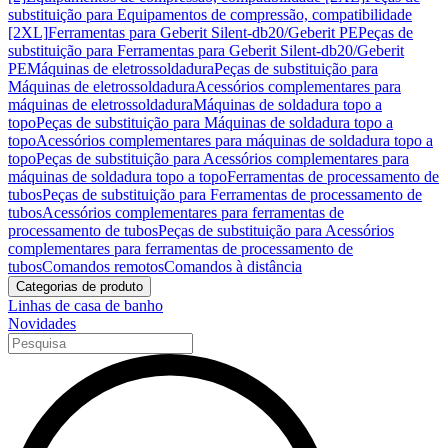
substituição para Equipamentos de compressão, compatibilidade
[2XL]
Ferramentas para Geberit Silent-db20/Geberit PE
Peças de
substituição para Ferramentas para Geberit Silent-db20/Geberit
PE
Máquinas de eletrossoldadura
Peças de substituição para
Máquinas de eletrossoldadura
Acessórios complementares para
máquinas de eletrossoldadura
Máquinas de soldadura topo a
topo
Peças de substituição para Máquinas de soldadura topo a
topo
Acessórios complementares para máquinas de soldadura topo a
topo
Peças de substituição para Acessórios complementares para
máquinas de soldadura topo a topo
Ferramentas de processamento de
tubos
Peças de substituição para Ferramentas de processamento de
tubos
Acessórios complementares para ferramentas de
processamento de tubos
Peças de substituição para Acessórios
complementares para ferramentas de processamento de
tubos
Comandos remotos
Comandos à distância
Categorias de produto
Linhas de casa de banho
Novidades