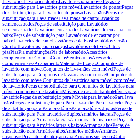
Lavatórios
Lavatórios duplos
Lavatórios para móvel
Peças de
substituição para Lavatórios para móvel
Lavatórios de pousar
Peças
de substituição para Lavatórios de pousar
Lava-mãos
Peças de
substituição para Lava-mãos
Lava-mãos de canto
Lavatórios
semiencastrados
Peças de substituição para Lavatórios
semiencastrados
Lavatórios encastrados
Lavatórios de encastrar por
baixo
Peças de substituição para Lavatórios de encastrar por
baixo
Lavatórios de canto
Lavatórios coletivos
Lavatórios versão
Comfort
Lavatórios para crianças
Lavatórios coletivos
Outras
pias
Pias
Pia multifunções
Pia de laboratório
Acessórios
complementares
Colunas
Colunas
Semicolunas
Acessórios
complementares
Acabamento
Material de fixação
Conjuntos de
lavatório com móvel
Conjuntos de lava-mãos com móvel
Peças de
substituição para Conjuntos de lava-mãos com móvel
Conjuntos de
lavatório com móvel
Conjuntos de lavatórios para móvel com móvel
de lavatório
Peças de substituição para Conjuntos de lavatórios para
móvel com móvel de lavatório
Móveis de casa de banho
Móveis para
lavatório
Peças de substituição para Móveis para lavatório
Para lava-
mãos
Peças de substituição para Para lava-mãos
Para lavatórios
Peças
de substituição para Para lavatórios
Para lavatórios duplos
Peças de
substituição para Para lavatórios duplos
Armários laterais
Peças de
substituição para Armários laterais
Armários laterais baixos
Peças de
substituição para Armários laterais baixos
Armários altos
Peças de
substituição para Armários altos
Armários médios
Armários
suspensos
Peças de substituição para Armários suspensos
Outro