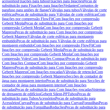
acessórios
Fixações para tubos
Fixações para ligações
Peças de
substituição para Fixações para ligações
Vedantes
Conjuntos de
parafuso para uniões de flange
Válvulas para tubos
Válvulas de corte
esféricas
Peças de substituição para Válvulas de corte esféricas
Com
ligações por compressão FlowFit
Com ligações por compressão
Geberit Mepla
Peças de substituição para Com ligações por
compressão Geberit Mepla
Com ligações por compressão Geberit
Mapress
Peças de substituição para Com ligações por compressão
Geberit Mapress
Válvulas de corte esféricas para montagem
embutido
Peças de substituição para Válvulas de corte esféricas para
montagem embutido
Com ligações por compressão FlowFit
Com
ligações por compressão Geberit Mepla
Peças de substituição para
Com ligações por compressão Geberit Mepla
Com ligações por
compressão Volex
Com ligações Compact
Peças de substituição para
Com ligações Compact
Com ligações por compressão Geberit
Mapress
Peças de substituição para Com ligações por compressão
Geberit Mapress
Com ligações roscadas
Válvulas de retenção
Com
ligações por compressão Geberit Mapress
Secções de contador de
água para montagem interior
Peças de substituição para Secções de
contador de água para montagem interior
Com ligações
roscadas
Peças de substituição para Com ligações roscadas
Sistemas
de drenagem de edifícios
Geberit Silent-PP
Tubos
Peças de
substituição para Tubos
Acessórios
Peças de substituição para
Acessórios
Curvas
Peças de substituição para Curvas
Forquilhas
Peças
de substituição para Forquilhas
Reduções
Peças de substituição para