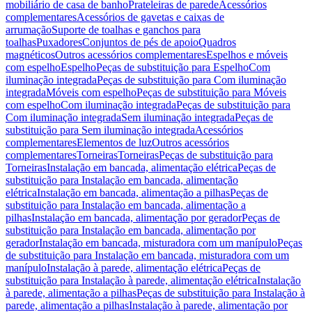
mobiliário de casa de banho
Prateleiras de parede
Acessórios
complementares
Acessórios de gavetas e caixas de
arrumação
Suporte de toalhas e ganchos para
toalhas
Puxadores
Conjuntos de pés de apoio
Quadros
magnéticos
Outros acessórios complementares
Espelhos e móveis
com espelho
Espelho
Peças de substituição para Espelho
Com
iluminação integrada
Peças de substituição para Com iluminação
integrada
Móveis com espelho
Peças de substituição para Móveis
com espelho
Com iluminação integrada
Peças de substituição para
Com iluminação integrada
Sem iluminação integrada
Peças de
substituição para Sem iluminação integrada
Acessórios
complementares
Elementos de luz
Outros acessórios
complementares
Torneiras
Torneiras
Peças de substituição para
Torneiras
Instalação em bancada, alimentação elétrica
Peças de
substituição para Instalação em bancada, alimentação
elétrica
Instalação em bancada, alimentação a pilhas
Peças de
substituição para Instalação em bancada, alimentação a
pilhas
Instalação em bancada, alimentação por gerador
Peças de
substituição para Instalação em bancada, alimentação por
gerador
Instalação em bancada, misturadora com um manípulo
Peças
de substituição para Instalação em bancada, misturadora com um
manípulo
Instalação à parede, alimentação elétrica
Peças de
substituição para Instalação à parede, alimentação elétrica
Instalação
à parede, alimentação a pilhas
Peças de substituição para Instalação à
parede, alimentação a pilhas
Instalação à parede, alimentação por