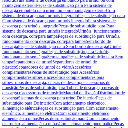
rebordo
Para sistema de descarga embutido para urinol ou com
montagem exterior
Peças de substituição para Para sistema de
descarga embutido para urinol ou com montagem exterior
Com
sistema de descarga para urinóis integrado
Peças de substituição para
Com sistema de descarga para urinóis integrado
Para sistema de
descarga para urinóis integrado
Peças de substituição para Para
sistema de descarga para urinóis integrado
Urinóis, funcionamento
com descarga, com/para tampa
Peças de substituição para Urinóis,
funcionamento com descarga, com/para tampa
Sem bordo de
descarga
Peças de substituição para Sem bordo de descarga
Urinóis,
funcionamento sem água
Peças de substituição para Urinóis,
funcionamento sem água
Sem tampa
Peças de substituição para Sem
tampa
Separadores de urinol
Separadores de urinol de
plástico
Separadores de urinol de vidro
Acessórios
complementares
Peças de substituição para Acessórios
complementares
Sifões e acessórios complementares para
sifões
Tubos de descarga, curvas de descarga e acessórios de
transição
Peças de substituição para Tubos de descarga, curvas de
descarga e acessórios de transição
Material de fixação
Distribuidor de
descarga
Sistemas de descarga para urinol
De interior
Peças de
substituição para De interior
Com acionamento eletrónico,
alimentação elétrica
Peças de substituição para Com acionamento
eletrónico, alimentação elétrica
Com acionamento eletrónico,
alimentação a pilhas
Peças de substituição para Com acionamento
eletrónico, alimentação a pilhas
Com acionamento pneumático
Peças