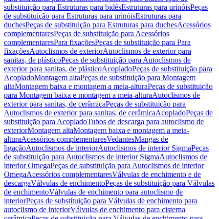
substituição para Estruturas para bidés
Estruturas para urinóis
Peças
de substituição para Estruturas para urinóis
Estruturas para
duches
Peças de substituição para Estruturas para duches
Acessórios
complementares
Peças de substituição para Acessórios
complementares
Para fixações
Peças de substituição para Para
fixações
Autoclismos de exterior
Autoclismos de exterior para
sanitas, de plástico
Peças de substituição para Autoclismos de
exterior para sanitas, de plástico
Acoplado
Peças de substituição para
Acoplado
Montagem alta
Peças de substituição para Montagem
alta
Montagem baixa e montagem a meia-altura
Peças de substituição
para Montagem baixa e montagem a meia-altura
Autoclismos de
exterior para sanitas, de cerâmica
Peças de substituição para
Autoclismos de exterior para sanitas, de cerâmica
Acoplado
Peças de
substituição para Acoplado
Tubos de descarga para autoclismo de
exterior
Montagem alta
Montagem baixa e montagem a meia-
altura
Acessórios complementares
Vedantes
Mangas de
ligação
Autoclismos de interior
Autoclismos de interior Sigma
Peças
de substituição para Autoclismos de interior Sigma
Autoclismos de
interior Omega
Peças de substituição para Autoclismos de interior
Omega
Acessórios complementares
Válvulas de enchimento e de
descarga
Válvulas de enchimento
Peças de substituição para Válvulas
de enchimento
Válvulas de enchimento para autoclismo de
interior
Peças de substituição para Válvulas de enchimento para
autoclismo de interior
Válvulas de enchimento para cisterna
cerâmica
Peças de substituição para Válvulas de enchimento para