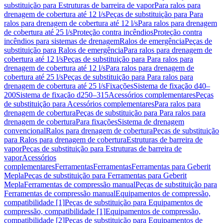
substituição para Estruturas de barreira de vapor
Para ralos para
drenagem de cobertura até 12 l/s
Peças de substituição para Para
ralos para drenagem de cobertura até 12 l/s
Para ralos para drenagem
de cobertura até 25 l/s
Proteção contra incêndios
Proteção contra
incêndios para sistemas de drenagem
Ralos de emergência
Peças de
substituição para Ralos de emergência
Para ralos para drenagem de
cobertura até 12 l/s
Peças de substituição para Para ralos para
drenagem de cobertura até 12 l/s
Para ralos para drenagem de
cobertura até 25 l/s
Peças de substituição para Para ralos para
drenagem de cobertura até 25 l/s
Fixações
Sistema de fixação d40–
200
Sistema de fixação d250–315
Acessórios complementares
Peças
de substituição para Acessórios complementares
Para ralos para
drenagem de cobertura
Peças de substituição para Para ralos para
drenagem de cobertura
Para fixações
Sistema de drenagem
convencional
Ralos para drenagem de cobertura
Peças de substituição
para Ralos para drenagem de cobertura
Estruturas de barreira de
vapor
Peças de substituição para Estruturas de barreira de
vapor
Acessórios
complementares
Ferramentas
Ferramentas
Ferramentas para Geberit
Mepla
Peças de substituição para Ferramentas para Geberit
Mepla
Ferramentas de compressão manual
Peças de substituição para
Ferramentas de compressão manual
Equipamentos de compressão,
compatibilidade [1]
Peças de substituição para Equipamentos de
compressão, compatibilidade [1]
Equipamentos de compressão,
compatibilidade [2]
Peças de substituição para Equipamentos de