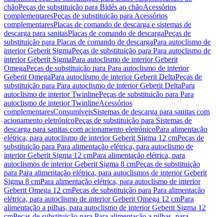
chão
Peças de substituição para Bidés ao chão
Acessórios
complementares
Peças de substituição para Acessórios
complementares
Placas de comando de descarga e sistemas de
descarga para sanitas
Placas de comando de descarga
Peças de
substituição para Placas de comando de descarga
Para autoclismo de
interior Geberit Sigma
Peças de substituição para Para autoclismo de
interior Geberit Sigma
Para autoclismo de interior Geberit
Omega
Peças de substituição para Para autoclismo de interior
Geberit Omega
Para autoclismo de interior Geberit Delta
Peças de
substituição para Para autoclismo de interior Geberit Delta
Para
autoclismo de interior Twinline
Peças de substituição para Para
autoclismo de interior Twinline
Acessórios
complementares
Consumíveis
Sistemas de descarga para sanitas com
acionamento eletrónico
Peças de substituição para Sistemas de
descarga para sanitas com acionamento eletrónico
Para alimentação
elétrica, para autoclismo de interior Geberit Sigma 12 cm
Peças de
substituição para Para alimentação elétrica, para autoclismo de
interior Geberit Sigma 12 cm
Para alimentação elétrica, para
autoclismos de interior Geberit Sigma 8 cm
Peças de substituição
para Para alimentação elétrica, para autoclismos de interior Geberit
Sigma 8 cm
Para alimentação elétrica, para autoclismo de interior
Geberit Omega 12 cm
Peças de substituição para Para alimentação
elétrica, para autoclismo de interior Geberit Omega 12 cm
Para
alimentação a pilhas, para autoclismo de interior Geberit Sigma 12
cm
Peças de substituição para Para alimentação a pilhas, para