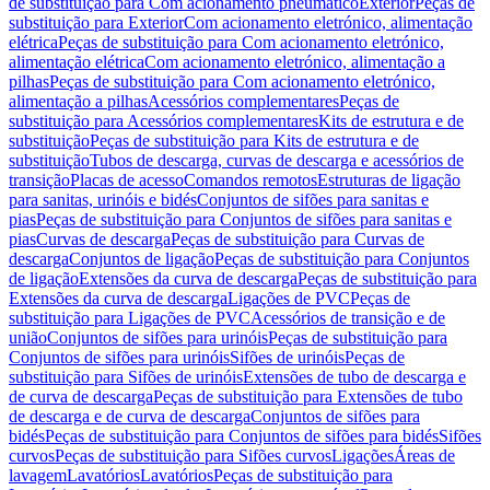
de substituição para Com acionamento pneumático
Exterior
Peças de
substituição para Exterior
Com acionamento eletrónico, alimentação
elétrica
Peças de substituição para Com acionamento eletrónico,
alimentação elétrica
Com acionamento eletrónico, alimentação a
pilhas
Peças de substituição para Com acionamento eletrónico,
alimentação a pilhas
Acessórios complementares
Peças de
substituição para Acessórios complementares
Kits de estrutura e de
substituição
Peças de substituição para Kits de estrutura e de
substituição
Tubos de descarga, curvas de descarga e acessórios de
transição
Placas de acesso
Comandos remotos
Estruturas de ligação
para sanitas, urinóis e bidés
Conjuntos de sifões para sanitas e
pias
Peças de substituição para Conjuntos de sifões para sanitas e
pias
Curvas de descarga
Peças de substituição para Curvas de
descarga
Conjuntos de ligação
Peças de substituição para Conjuntos
de ligação
Extensões da curva de descarga
Peças de substituição para
Extensões da curva de descarga
Ligações de PVC
Peças de
substituição para Ligações de PVC
Acessórios de transição e de
união
Conjuntos de sifões para urinóis
Peças de substituição para
Conjuntos de sifões para urinóis
Sifões de urinóis
Peças de
substituição para Sifões de urinóis
Extensões de tubo de descarga e
de curva de descarga
Peças de substituição para Extensões de tubo
de descarga e de curva de descarga
Conjuntos de sifões para
bidés
Peças de substituição para Conjuntos de sifões para bidés
Sifões
curvos
Peças de substituição para Sifões curvos
Ligações
Áreas de
lavagem
Lavatórios
Lavatórios
Peças de substituição para