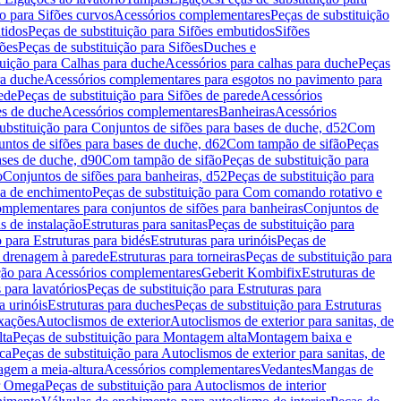
ão para Sifões curvos
Acessórios complementares
Peças de substituição
tidos
Peças de substituição para Sifões embutidos
Sifões
fões
Peças de substituição para Sifões
Duches e
tuição para Calhas para duche
Acessórios para calhas para duche
Peças
ra duche
Acessórios complementares para esgotos no pavimento para
ede
Peças de substituição para Sifões de parede
Acessórios
es de duche
Acessórios complementares
Banheiras
Acessórios
ubstituição para Conjuntos de sifões para bases de duche, d52
Com
untos de sifões para bases de duche, d62
Com tampão de sifão
Peças
ases de duche, d90
Com tampão de sifão
Peças de substituição para
o
Conjuntos de sifões para banheiras, d52
Peças de substituição para
a de enchimento
Peças de substituição para Com comando rotativo e
mplementares para conjuntos de sifões para banheiras
Conjuntos de
s de instalação
Estruturas para sanitas
Peças de substituição para
 para Estruturas para bidés
Estruturas para urinóis
Peças de
m drenagem à parede
Estruturas para torneiras
Peças de substituição para
ição para Acessórios complementares
Geberit Kombifix
Estruturas de
 para lavatórios
Peças de substituição para Estruturas para
a urinóis
Estruturas para duches
Peças de substituição para Estruturas
ixações
Autoclismos de exterior
Autoclismos de exterior para sanitas, de
ta
Peças de substituição para Montagem alta
Montagem baixa e
ica
Peças de substituição para Autoclismos de exterior para sanitas, de
gem a meia-altura
Acessórios complementares
Vedantes
Mangas de
or Omega
Peças de substituição para Autoclismos de interior