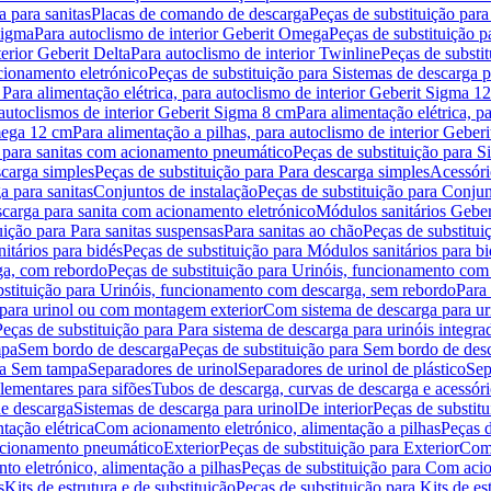
 para sanitas
Placas de comando de descarga
Peças de substituição par
Sigma
Para autoclismo de interior Geberit Omega
Peças de substituição p
terior Geberit Delta
Para autoclismo de interior Twinline
Peças de substit
cionamento eletrónico
Peças de substituição para Sistemas de descarga 
 Para alimentação elétrica, para autoclismo de interior Geberit Sigma 1
 autoclismos de interior Geberit Sigma 8 cm
Para alimentação elétrica, 
Omega 12 cm
Para alimentação a pilhas, para autoclismo de interior Gebe
 para sanitas com acionamento pneumático
Peças de substituição para 
scarga simples
Peças de substituição para Para descarga simples
Acessóri
a para sanitas
Conjuntos de instalação
Peças de substituição para Conjun
escarga para sanita com acionamento eletrónico
Módulos sanitários Geber
uição para Para sanitas suspensas
Para sanitas ao chão
Peças de substitui
itários para bidés
Peças de substituição para Módulos sanitários para bi
ga, com rebordo
Peças de substituição para Urinóis, funcionamento com
bstituição para Urinóis, funcionamento com descarga, sem rebordo
Para
 para urinol ou com montagem exterior
Com sistema de descarga para ur
Peças de substituição para Para sistema de descarga para urinóis integra
mpa
Sem bordo de descarga
Peças de substituição para Sem bordo de des
ara Sem tampa
Separadores de urinol
Separadores de urinol de plástico
Sep
lementares para sifões
Tubos de descarga, curvas de descarga e acessóri
de descarga
Sistemas de descarga para urinol
De interior
Peças de substitu
tação elétrica
Com acionamento eletrónico, alimentação a pilhas
Peças d
acionamento pneumático
Exterior
Peças de substituição para Exterior
Com 
o eletrónico, alimentação a pilhas
Peças de substituição para Com acio
s
Kits de estrutura e de substituição
Peças de substituição para Kits de est