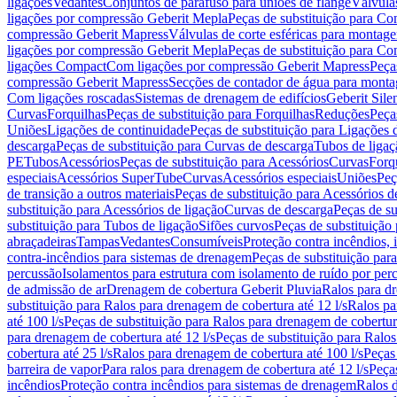
ligações
Vedantes
Conjuntos de parafuso para uniões de flange
Válvula
ligações por compressão Geberit Mepla
Peças de substituição para C
compressão Geberit Mapress
Válvulas de corte esféricas para monta
ligações por compressão Geberit Mepla
Peças de substituição para C
ligações Compact
Com ligações por compressão Geberit Mapress
Peça
compressão Geberit Mapress
Secções de contador de água para monta
Com ligações roscadas
Sistemas de drenagem de edifícios
Geberit Sile
Curvas
Forquilhas
Peças de substituição para Forquilhas
Reduções
Peça
Uniões
Ligações de continuidade
Peças de substituição para Ligações 
descarga
Peças de substituição para Curvas de descarga
Tubos de ligaç
PE
Tubos
Acessórios
Peças de substituição para Acessórios
Curvas
Forq
especiais
Acessórios SuperTube
Curvas
Acessórios especiais
Uniões
Peç
de transição a outros materiais
Peças de substituição para Acessórios de
substituição para Acessórios de ligação
Curvas de descarga
Peças de su
substituição para Tubos de ligação
Sifões curvos
Peças de substituição
abraçadeiras
Tampas
Vedantes
Consumíveis
Proteção contra incêndios,
contra-incêndios para sistemas de drenagem
Peças de substituição par
percussão
Isolamentos para estrutura com isolamento de ruído por per
de admissão de ar
Drenagem de cobertura Geberit Pluvia
Ralos para d
substituição para Ralos para drenagem de cobertura até 12 l/s
Ralos pa
até 100 l/s
Peças de substituição para Ralos para drenagem de cobertura
para drenagem de cobertura até 12 l/s
Peças de substituição para Ralos
cobertura até 25 l/s
Ralos para drenagem de cobertura até 100 l/s
Peças
barreira de vapor
Para ralos para drenagem de cobertura até 12 l/s
Peças
incêndios
Proteção contra incêndios para sistemas de drenagem
Ralos 