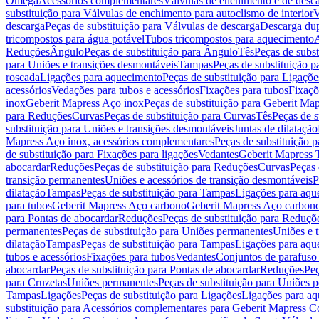
Omega
Acessórios complementares
Válvulas de enchimento e de desc
substituição para Válvulas de enchimento para autoclismo de interior
V
descarga
Peças de substituição para Válvulas de descarga
Descarga du
tricompostos para água potável
Tubos tricompostos para aquecimento
A
Reduções
Ângulo
Peças de substituição para Ângulo
Tês
Peças de subst
para Uniões e transições desmontáveis
Tampas
Peças de substituição 
roscada
Ligações para aquecimento
Peças de substituição para Ligaçõ
acessórios
Vedações para tubos e acessórios
Fixações para tubos
Fixaçõ
inox
Geberit Mapress Aço inox
Peças de substituição para Geberit Ma
para Reduções
Curvas
Peças de substituição para Curvas
Tês
Peças de s
substituição para Uniões e transições desmontáveis
Juntas de dilatação
Mapress Aço inox, acessórios complementares
Peças de substituição 
de substituição para Fixações para ligações
Vedantes
Geberit Mapress
abocardar
Reduções
Peças de substituição para Reduções
Curvas
Peças 
transição permanentes
Uniões e acessórios de transição desmontáveis
P
dilatação
Tampas
Peças de substituição para Tampas
Ligações para aqu
para tubos
Geberit Mapress Aço carbono
Geberit Mapress Aço carbon
para Pontas de abocardar
Reduções
Peças de substituição para Reduçõ
permanentes
Peças de substituição para Uniões permanentes
Uniões e 
dilatação
Tampas
Peças de substituição para Tampas
Ligações para aqu
tubos e acessórios
Fixações para tubos
Vedantes
Conjuntos de parafuso 
abocardar
Peças de substituição para Pontas de abocardar
Reduções
Peç
para Cruzetas
Uniões permanentes
Peças de substituição para Uniões 
Tampas
Ligações
Peças de substituição para Ligações
Ligações para a
substituição para Acessórios complementares para Geberit Mapress C