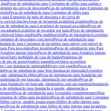
 pias
Peças de substituição para Conjuntos de sifões para sanitas e
tensões da curva de descarga
Peças de substituição para Extensões da
rinóis
Peças de substituição para Conjuntos de sifões para
ão para Extensões de tubo de descarga e de curva de
ões curvos
Ligações
Áreas de lavagem
Lavatórios
Lavatórios
Peças de
ças de substituição para Lavatórios de pousar
Lava-mãos
Peças de
 encastrados
Lavatórios de encastrar por baixo
Peças de substituição
coletivos
Outras pias
Pias
Pia multifunções
Pia de laboratório
Acessórios
onjuntos de lava-mãos com móvel
Peças de substituição para
ubstituição para Conjuntos de lavatórios para móvel com móvel de
 para Para lava-mãos
Para lavatórios
Peças de substituição para Para
Armários laterais baixos
Peças de substituição para Armários laterais
ensos
Outro mobiliário de casa de banho
Prateleiras de
 de pés de apoio
Quadros magnéticos
Outros acessórios
para Com iluminação integrada
Móveis com espelho
Peças de
ada
Peças de substituição para Sem iluminação integrada
Acessórios
ada, alimentação elétrica
Peças de substituição para Instalação em
has
Instalação em bancada, alimentação por gerador
Peças de
o para Instalação em bancada, misturadora com um manípulo
Instalação
s de substituição para Instalação à parede, alimentação a
mentares
Peças de substituição para Acessórios complementares
Para
njuntos de sifões para lavatórios
Peças de substituição para Conjuntos
a Sifões curvos, modelo poupa-espaço
Sifões de tubo interior para
paço
Peças de substituição para Sifões de tubo interior para lavatórios,
a Ligações ao lavatório
Tampas
Ligações
Peças de substituição para