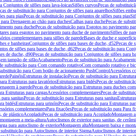
a Conjuntos de sifões para lava-loiças
Sifões curvos
Peças de substituiç
ças de substituição para Conjuntos de sifões para aparelhos
Sifões embu
ões para pias
Peças de substituição para Conjuntos de sifões para pias
Si
o para Drenagem ao chão para duches
Calhas para duche
Peças de substi
imento para duche
Peças de substituição para Esgotos no pavimento pa
tares para esgotos no pavimento para duche de pavimento
Sifões de par
sórios complementares para sifões de parede
Bases de duche e superfíci
ches e banheiras
Conjuntos de sifões para bases de duche, d52
Peças de s
tos de sifões para bases de duche, d62
Peças de substituição para Conj
ses de duche, d90
Peças de substituição para Conjuntos de sifões para b
 Sem tampão de sifão
Acabamento
Peças de substituição para Acabament
de substituição para Com comando rotativo
Com comando rotativo e bic
substituição para Com botão de acionamento PushControl
Acessórios co
arede
Painéis
Estruturas de instalação
Peças de substituição para Estrutura
para Estruturas para lavatórios
Estruturas para bidés
Peças de substituição
renagem à parede
Peças de substituição para Estruturas para duches co
ra Estruturas para cargas
Acessórios complementares
Peças de substitu
 para sanitas
Peças de substituição para Estruturas para sanitas
Estruturas
ara bidés
Estruturas para urinóis
Peças de substituição para Estruturas par
cessórios complementares
Para fixações
Peças de substituição para Para f
, de plástico
Acoplado
Peças de substituição para Acoplado
Montagem al
 montagem a meia-altura
Autoclismos de exterior para sanitas, de cerâm
rga para autoclismo de exterior
Montagem alta
Montagem baixa e monta
 substituição para Autoclismos de interior Sigma
Autoclismos de interi