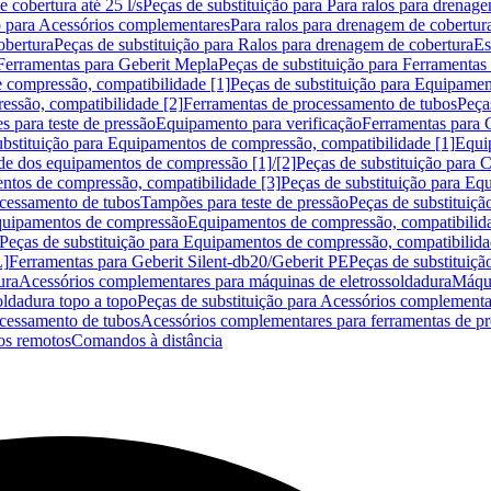
 cobertura até 25 l/s
Peças de substituição para Para ralos para drenage
o para Acessórios complementares
Para ralos para drenagem de cobertur
obertura
Peças de substituição para Ralos para drenagem de cobertura
Es
Ferramentas para Geberit Mepla
Peças de substituição para Ferramentas
 compressão, compatibilidade [1]
Peças de substituição para Equipamen
essão, compatibilidade [2]
Ferramentas de processamento de tubos
Peça
s para teste de pressão
Equipamento para verificação
Ferramentas para 
ubstituição para Equipamentos de compressão, compatibilidade [1]
Equi
de dos equipamentos de compressão [1]/[2]
Peças de substituição para
tos de compressão, compatibilidade [3]
Peças de substituição para Eq
ocessamento de tubos
Tampões para teste de pressão
Peças de substituiçã
Equipamentos de compressão
Equipamentos de compressão, compatibilida
Peças de substituição para Equipamentos de compressão, compatibilida
L]
Ferramentas para Geberit Silent-db20/Geberit PE
Peças de substituiçã
ura
Acessórios complementares para máquinas de eletrossoldadura
Máqui
ldadura topo a topo
Peças de substituição para Acessórios complementa
ocessamento de tubos
Acessórios complementares para ferramentas de p
s remotos
Comandos à distância