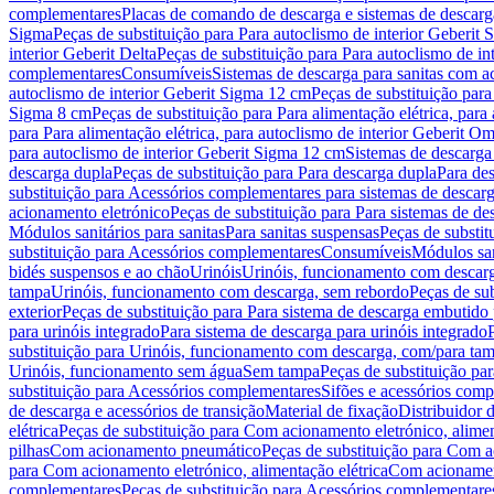
complementares
Placas de comando de descarga e sistemas de descarga
Sigma
Peças de substituição para Para autoclismo de interior Geberit 
interior Geberit Delta
Peças de substituição para Para autoclismo de in
complementares
Consumíveis
Sistemas de descarga para sanitas com a
autoclismo de interior Geberit Sigma 12 cm
Peças de substituição para
Sigma 8 cm
Peças de substituição para Para alimentação elétrica, para
para Para alimentação elétrica, para autoclismo de interior Geberit 
para autoclismo de interior Geberit Sigma 12 cm
Sistemas de descarga
descarga dupla
Peças de substituição para Para descarga dupla
Para de
substituição para Acessórios complementares para sistemas de descarg
acionamento eletrónico
Peças de substituição para Para sistemas de d
Módulos sanitários para sanitas
Para sanitas suspensas
Peças de substit
substituição para Acessórios complementares
Consumíveis
Módulos san
bidés suspensos e ao chão
Urinóis
Urinóis, funcionamento com descar
tampa
Urinóis, funcionamento com descarga, sem rebordo
Peças de su
exterior
Peças de substituição para Para sistema de descarga embutido
para urinóis integrado
Para sistema de descarga para urinóis integrado
substituição para Urinóis, funcionamento com descarga, com/para ta
Urinóis, funcionamento sem água
Sem tampa
Peças de substituição p
substituição para Acessórios complementares
Sifões e acessórios comp
de descarga e acessórios de transição
Material de fixação
Distribuidor 
elétrica
Peças de substituição para Com acionamento eletrónico, alimen
pilhas
Com acionamento pneumático
Peças de substituição para Com 
para Com acionamento eletrónico, alimentação elétrica
Com acionament
complementares
Peças de substituição para Acessórios complementare