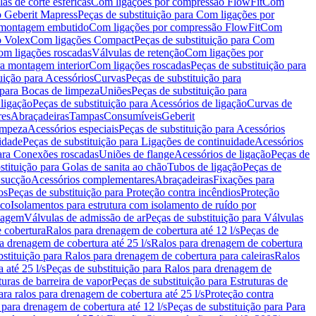
as de corte esféricas
Com ligações por compressão FlowFit
Com
 Geberit Mapress
Peças de substituição para Com ligações por
ra montagem embutido
Com ligações por compressão FlowFit
Com
o Volex
Com ligações Compact
Peças de substituição para Com
m ligações roscadas
Válvulas de retenção
Com ligações por
ra montagem interior
Com ligações roscadas
Peças de substituição para
uição para Acessórios
Curvas
Peças de substituição para
 para Bocas de limpeza
Uniões
Peças de substituição para
 ligação
Peças de substituição para Acessórios de ligação
Curvas de
res
Abraçadeiras
Tampas
Consumíveis
Geberit
limpeza
Acessórios especiais
Peças de substituição para Acessórios
idade
Peças de substituição para Ligações de continuidade
Acessórios
para Conexões roscadas
Uniões de flange
Acessórios de ligação
Peças de
stituição para Golas de sanita ao chão
Tubos de ligação
Peças de
 sucção
Acessórios complementares
Abraçadeiras
Fixações para
os
Peças de substituição para Proteção contra incêndios
Proteção
ico
Isolamentos para estrutura com isolamento de ruído por
enagem
Válvulas de admissão de ar
Peças de substituição para Válvulas
e cobertura
Ralos para drenagem de cobertura até 12 l/s
Peças de
a drenagem de cobertura até 25 l/s
Ralos para drenagem de cobertura
bstituição para Ralos para drenagem de cobertura para caleiras
Ralos
 até 25 l/s
Peças de substituição para Ralos para drenagem de
turas de barreira de vapor
Peças de substituição para Estruturas de
ara ralos para drenagem de cobertura até 25 l/s
Proteção contra
 para drenagem de cobertura até 12 l/s
Peças de substituição para Para