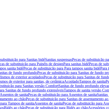
substituição para Sanitas bidé
Sanitas suspensas
Peças de substituição p
ças de substituição para Painéis de design
Para sanitas bidé
Peças de subs
pos sanita bidé
Peças de substituição para Para tampos sanita bidé
Para 
nitas de fundo profundo
Peças de substituição para Sanitas de fundo p
lismos de exterior acoplados
Peças de substituição para Sanitas de fund
smos de exterior para sanitas, de cerâmica
Acoplado
Tampos de sanita
Pe
bstituição para Sanitas versão Comfort
Sanitas de fundo profundo eleva
para Sanitas de fundo profundo extensíveis
Tampos de sanita versão Com
Assentos de sanita
Peças de substituição para Assentos de sanita
Sanitas 
entamento ao chão
Peças de substituição para Sanitas de assentamento ao
 para Tampos de sanita
Assentos de sanita
Peças de substituição para Ass
sos
Bidés ao chão
Peças de substituição para Bidés ao chão
Acessórios c