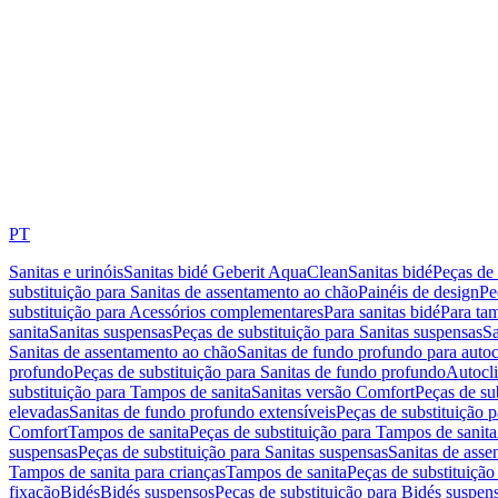
PT
Sanitas e urinóis
Sanitas bidé Geberit AquaClean
Sanitas bidé
Peças de 
substituição para Sanitas de assentamento ao chão
Painéis de design
Pe
substituição para Acessórios complementares
Para sanitas bidé
Para tam
sanita
Sanitas suspensas
Peças de substituição para Sanitas suspensas
Sa
Sanitas de assentamento ao chão
Sanitas de fundo profundo para autoc
profundo
Peças de substituição para Sanitas de fundo profundo
Autocli
substituição para Tampos de sanita
Sanitas versão Comfort
Peças de su
elevadas
Sanitas de fundo profundo extensíveis
Peças de substituição 
Comfort
Tampos de sanita
Peças de substituição para Tampos de sanita
suspensas
Peças de substituição para Sanitas suspensas
Sanitas de ass
Tampos de sanita para crianças
Tampos de sanita
Peças de substituição
fixação
Bidés
Bidés suspensos
Peças de substituição para Bidés suspen