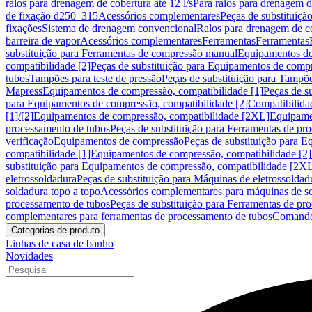
ralos para drenagem de cobertura até 12 l/s
Para ralos para drenagem de
de fixação d250–315
Acessórios complementares
Peças de substituiçã
fixações
Sistema de drenagem convencional
Ralos para drenagem de c
barreira de vapor
Acessórios complementares
Ferramentas
Ferramentas
substituição para Ferramentas de compressão manual
Equipamentos de
compatibilidade [2]
Peças de substituição para Equipamentos de compr
tubos
Tampões para teste de pressão
Peças de substituição para Tampõe
Mapress
Equipamentos de compressão, compatibilidade [1]
Peças de s
para Equipamentos de compressão, compatibilidade [2]
Compatibilida
[1]/[2]
Equipamentos de compressão, compatibilidade [2XL]
Equipamen
processamento de tubos
Peças de substituição para Ferramentas de pr
verificação
Equipamentos de compressão
Peças de substituição para 
compatibilidade [1]
Equipamentos de compressão, compatibilidade [2]
substituição para Equipamentos de compressão, compatibilidade [2X
eletrossoldadura
Peças de substituição para Máquinas de eletrossoldad
soldadura topo a topo
Acessórios complementares para máquinas de so
processamento de tubos
Peças de substituição para Ferramentas de pr
complementares para ferramentas de processamento de tubos
Comando
Categorias de produto
Linhas de casa de banho
Novidades