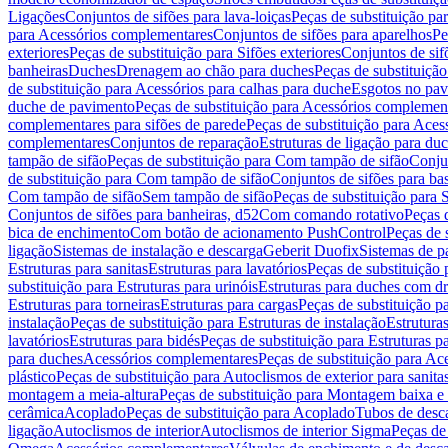
Ligações
Conjuntos de sifões para lava-loiças
Peças de substituição par
para Acessórios complementares
Conjuntos de sifões para aparelhos
Pe
exteriores
Peças de substituição para Sifões exteriores
Conjuntos de sif
banheiras
Duches
Drenagem ao chão para duches
Peças de substituiçã
de substituição para Acessórios para calhas para duche
Esgotos no pav
duche de pavimento
Peças de substituição para Acessórios complemen
complementares para sifões de parede
Peças de substituição para Aces
complementares
Conjuntos de reparação
Estruturas de ligação para du
tampão de sifão
Peças de substituição para Com tampão de sifão
Conjun
de substituição para Com tampão de sifão
Conjuntos de sifões para ba
Com tampão de sifão
Sem tampão de sifão
Peças de substituição para
Conjuntos de sifões para banheiras, d52
Com comando rotativo
Peças 
bica de enchimento
Com botão de acionamento PushControl
Peças de 
ligação
Sistemas de instalação e descarga
Geberit Duofix
Sistemas de p
Estruturas para sanitas
Estruturas para lavatórios
Peças de substituição 
substituição para Estruturas para urinóis
Estruturas para duches com d
Estruturas para torneiras
Estruturas para cargas
Peças de substituição pa
instalação
Peças de substituição para Estruturas de instalação
Estruturas
lavatórios
Estruturas para bidés
Peças de substituição para Estruturas p
para duches
Acessórios complementares
Peças de substituição para A
plástico
Peças de substituição para Autoclismos de exterior para sanitas
montagem a meia-altura
Peças de substituição para Montagem baixa e
cerâmica
Acoplado
Peças de substituição para Acoplado
Tubos de desca
ligação
Autoclismos de interior
Autoclismos de interior Sigma
Peças de