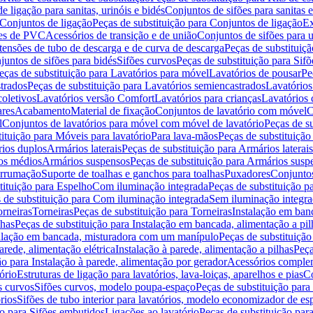
de ligação para sanitas, urinóis e bidés
Conjuntos de sifões para sanitas e
Conjuntos de ligação
Peças de substituição para Conjuntos de ligação
Ex
ões de PVC
Acessórios de transição e de união
Conjuntos de sifões para u
tensões de tubo de descarga e de curva de descarga
Peças de substituiç
juntos de sifões para bidés
Sifões curvos
Peças de substituição para Sif
eças de substituição para Lavatórios para móvel
Lavatórios de pousar
Pe
trados
Peças de substituição para Lavatórios semiencastrados
Lavatórios
coletivos
Lavatórios versão Comfort
Lavatórios para crianças
Lavatórios 
res
Acabamento
Material de fixação
Conjuntos de lavatório com móvel
C
l
Conjuntos de lavatórios para móvel com móvel de lavatório
Peças de s
ituição para Móveis para lavatório
Para lava-mãos
Peças de substituição
rios duplos
Armários laterais
Peças de substituição para Armários laterais
os médios
Armários suspensos
Peças de substituição para Armários susp
arrumação
Suporte de toalhas e ganchos para toalhas
Puxadores
Conjuntos
tituição para Espelho
Com iluminação integrada
Peças de substituição 
 de substituição para Com iluminação integrada
Sem iluminação integr
orneiras
Torneiras
Peças de substituição para Torneiras
Instalação em banc
lhas
Peças de substituição para Instalação em bancada, alimentação a pil
alação em bancada, misturadora com um manípulo
Peças de substituiçã
arede, alimentação elétrica
Instalação à parede, alimentação a pilhas
Peça
ão para Instalação à parede, alimentação por gerador
Acessórios comple
ório
Estruturas de ligação para lavatórios, lava-loiças, aparelhos e pias
Co
s curvos
Sifões curvos, modelo poupa-espaço
Peças de substituição par
rios
Sifões de tubo interior para lavatórios, modelo economizador de es
ão para Sifões embutidos
Ligações ao lavatório
Peças de substituição par