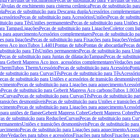
arga
Válvulas de enchimento
Peças de substituição para Válvulas de en
álvulas de enchimento para cisterna cerâmica
Peças de substituição par
pla
Peças de substituição para Descarga dupla
Acessórios complementar
cessórios
Peças de substituição para Acessórios
Uniões
Peças de substit
ituição para Tês
Uniões permanentes
Peças de substituição para Uniões
para Tampas
Ligações
Peças de substituição para Ligações
Coletor com li
es para aquecimento
Acessórios complementares
Peças de substituição p
es para ligações
Peças de substituição para Fixações para ligações
Vedan
press Aço inox
Tubos 1.4401
Pontas de tubo
Pontas de abocardar
Peças de
ubstituição para Tês
Uniões permanentes
Peças de substituição para Un
Peças de substituição para Juntas de dilatação
Tampas
Peças de substitu
para Geberit Mapress Aço inox, acessórios complementares
Vedações par
 Therm
Tubos Therm
Acessório
Peças de substituição para Acessório
Pont
de substituição para Curvas
Tês
Peças de substituição para Tês
Acessório
eças de substituição para Uniões e acessórios de transição desmontávei
ecimento
Peças de substituição para Ligações para aquecimento
Acessór
o
Peças de substituição para Geberit Mapress Aço carbono
Tubos 1.0034
es
Curvas
Peças de substituição para Curvas
Tês
Peças de substituição pa
transições desmontáveis
Peças de substituição para Uniões e transições 
ecimento
Peças de substituição para Ligações para aquecimento
Acessór
para uniões de flange
Geberit Mapress Cobre
Geberit Mapress Cobre
Pe
as de substituição para Reduções
Curvas
Peças de substituição para Cur
permanentes
Uniões e transições desmontáveis
Peças de substituição par
quecimento
Peças de substituição para Ligações para aquecimento
Acessó
obre
Vedações para tubos e acessórios
Fixações para tubos
Fixações para