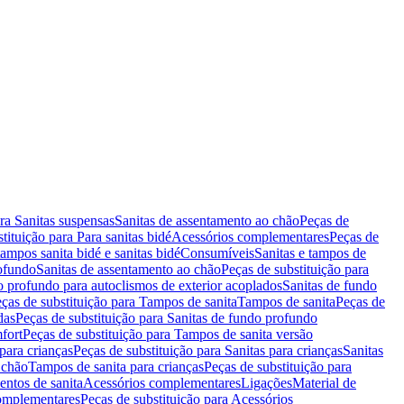
ara Sanitas suspensas
Sanitas de assentamento ao chão
Peças de
tituição para Para sanitas bidé
Acessórios complementares
Peças de
tampos sanita bidé e sanitas bidé
Consumíveis
Sanitas e tampos de
rofundo
Sanitas de assentamento ao chão
Peças de substituição para
o profundo para autoclismos de exterior acoplados
Sanitas de fundo
ças de substituição para Tampos de sanita
Tampos de sanita
Peças de
das
Peças de substituição para Sanitas de fundo profundo
fort
Peças de substituição para Tampos de sanita versão
para crianças
Peças de substituição para Sanitas para crianças
Sanitas
 chão
Tampos de sanita para crianças
Peças de substituição para
entos de sanita
Acessórios complementares
Ligações
Material de
omplementares
Peças de substituição para Acessórios