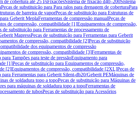
m de cobertura até 25 l/s
Fixações
Sistema de fixação d40–200
Sistema
a
Peças de substituição para Para ralos para drenagem de cobertura
Para
truturas de barreira de vapor
Peças de substituição para Estruturas de
 para Geberit Mepla
Ferramentas de compressão manual
Peças de
tos de compressão, compatibilidade [1]
Equipamentos de compressão,
s de substituição para Ferramentas de processamento de
Geberit Mapress
Peças de substituição para Ferramentas para Geberit
pamentos de compressão, compatibilidade [2]
Peças de substituição
 Compatibilidade dos equipamentos de compressão
uipamentos de compressão, compatibilidade [3]
Ferramentas de
o para Tampões para teste de pressão
Equipamento para
de [1]
Peças de substituição para Equipamentos de compressão,
de [2]
Equipamentos de compressão, compatibilidade [2XL]
Peças de
o para Ferramentas para Geberit Silent-db20/Geberit PE
Máquinas de
nas de soldadura topo a topo
Peças de substituição para Máquinas de
res para máquinas de soldadura topo a topo
Ferramentas de
rocessamento de tubos
Peças de substituição para Acessórios