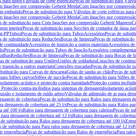
s para tubos
Válvulas de corte esféricas
Peças de substituição para Válvul
om ligações por compressão Geberit Mepla
Com ligações por compressão
gem embutido
Peças de substituição para Válvulas de corte esféricas pa
om ligações por compressão Geberit Mepla
Com ligações por compressã
s de substituição para Com ligações por compressão Geberit Mapress
Co
gem interior
Peças de substituição para Secções de contador de água pa
nt-PP
Tubos
Peças de substituição para Tubos
Acessórios
Peças de substit
s de substituição para Reduções
Bocas de limpeza
Peças de substituição
de continuidade
Acessórios de transição a outros materiais
Acessórios de
ão
Peças de substituição para Tubos de ligação
Acessórios complementa
uilhas
Reduções
Bocas de limpeza
Peças de substituição para Bocas de 
as de substituição para Uniões
Uniões de soldadura
Ligações de continu
 transição a outros materiais
Conexões roscadas
Peças de substituição 
bstituição para Curvas de descarga
Golas de sanita ao chão
Peças de sub
 para Sifões curvos
Sifões de sucção
Peças de substituição para Sifões de
 isolamento acústico e proteção contra humidade
Proteção contra incêndi
a Proteção contra-incêndios para sistemas de drenagem
Isolamento acúst
cussão e isolamento de ruído aéreo
Válvulas de admissão de ar para dr
renagem de cobertura
Peças de substituição para Ralos para drenagem d
ra drenagem de cobertura até 25 l/s
Peças de substituição para Ralos par
 até 100 l/s
Ralos para drenagem de cobertura para caleiras
Peças de su
 para drenagem de cobertura até 12 l/s
Ralos para drenagem de cobertura
 de substituição para Ralos para drenagem de cobertura até 100 l/s
Estru
 de substituição para Para ralos para drenagem de cobertura até 12 l/s
P
de emergência
Peças de substituição para Ralos de emergência
Para ralos