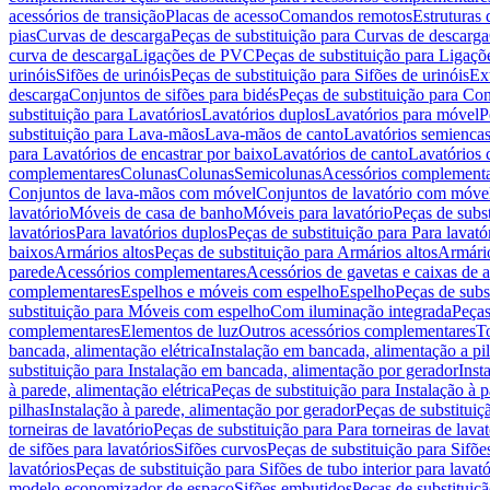
acessórios de transição
Placas de acesso
Comandos remotos
Estruturas 
pias
Curvas de descarga
Peças de substituição para Curvas de descarga
curva de descarga
Ligações de PVC
Peças de substituição para Ligaç
urinóis
Sifões de urinóis
Peças de substituição para Sifões de urinóis
Ex
descarga
Conjuntos de sifões para bidés
Peças de substituição para Con
substituição para Lavatórios
Lavatórios duplos
Lavatórios para móvel
P
substituição para Lava-mãos
Lava-mãos de canto
Lavatórios semiencas
para Lavatórios de encastrar por baixo
Lavatórios de canto
Lavatórios 
complementares
Colunas
Colunas
Semicolunas
Acessórios complementa
Conjuntos de lava-mãos com móvel
Conjuntos de lavatório com móve
lavatório
Móveis de casa de banho
Móveis para lavatório
Peças de subst
lavatórios
Para lavatórios duplos
Peças de substituição para Para lavató
baixos
Armários altos
Peças de substituição para Armários altos
Armári
parede
Acessórios complementares
Acessórios de gavetas e caixas de 
complementares
Espelhos e móveis com espelho
Espelho
Peças de subs
substituição para Móveis com espelho
Com iluminação integrada
Peças
complementares
Elementos de luz
Outros acessórios complementares
T
bancada, alimentação elétrica
Instalação em bancada, alimentação a pi
substituição para Instalação em bancada, alimentação por gerador
Inst
à parede, alimentação elétrica
Peças de substituição para Instalação à p
pilhas
Instalação à parede, alimentação por gerador
Peças de substituiç
torneiras de lavatório
Peças de substituição para Para torneiras de lavat
de sifões para lavatórios
Sifões curvos
Peças de substituição para Sifõe
lavatórios
Peças de substituição para Sifões de tubo interior para lavató
modelo economizador de espaço
Sifões embutidos
Peças de substituiç