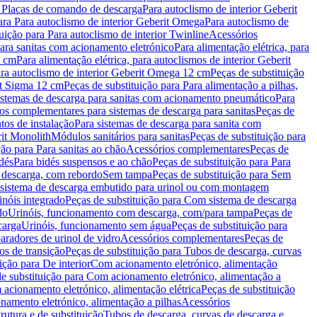
a Placas de comando de descarga
Para autoclismo de interior Geberit
ara Para autoclismo de interior Geberit Omega
Para autoclismo de
uição para Para autoclismo de interior Twinline
Acessórios
para sanitas com acionamento eletrónico
Para alimentação elétrica, para
2 cm
Para alimentação elétrica, para autoclismos de interior Geberit
para autoclismo de interior Geberit Omega 12 cm
Peças de substituição
rit Sigma 12 cm
Peças de substituição para Para alimentação a pilhas,
Sistemas de descarga para sanitas com acionamento pneumático
Para
os complementares para sistemas de descarga para sanitas
Peças de
tos de instalação
Para sistemas de descarga para sanita com
it Monolith
Módulos sanitários para sanitas
Peças de substituição para
ção para Para sanitas ao chão
Acessórios complementares
Peças de
dés
Para bidés suspensos e ao chão
Peças de substituição para Para
 descarga, com rebordo
Sem tampa
Peças de substituição para Sem
 sistema de descarga embutido para urinol ou com montagem
inóis integrado
Peças de substituição para Com sistema de descarga
do
Urinóis, funcionamento com descarga, com/para tampa
Peças de
carga
Urinóis, funcionamento sem água
Peças de substituição para
aradores de urinol de vidro
Acessórios complementares
Peças de
os de transição
Peças de substituição para Tubos de descarga, curvas
ição para De interior
Com acionamento eletrónico, alimentação
e substituição para Com acionamento eletrónico, alimentação a
acionamento eletrónico, alimentação elétrica
Peças de substituição
namento eletrónico, alimentação a pilhas
Acessórios
rutura e de substituição
Tubos de descarga, curvas de descarga e