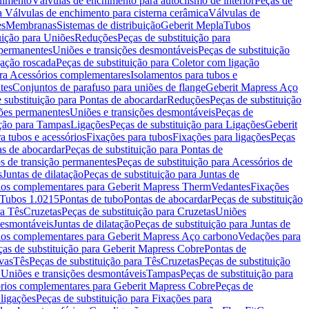
chimento
Válvulas de enchimento para autoclismo de interior
Peças de
a Válvulas de enchimento para cisterna cerâmica
Válvulas de
es
Membranas
Sistemas de distribuição
Geberit Mepla
Tubos
uição para Uniões
Reduções
Peças de substituição para
 permanentes
Uniões e transições desmontáveis
Peças de substituição
gação roscada
Peças de substituição para Coletor com ligação
ara Acessórios complementares
Isolamentos para tubos e
tes
Conjuntos de parafuso para uniões de flange
Geberit Mapress Aço
 substituição para Pontas de abocardar
Reduções
Peças de substituição
iões permanentes
Uniões e transições desmontáveis
Peças de
ição para Tampas
Ligações
Peças de substituição para Ligações
Geberit
a tubos e acessórios
Fixações para tubos
Fixações para ligações
Peças
as de abocardar
Peças de substituição para Pontas de
s de transição permanentes
Peças de substituição para Acessórios de
s
Juntas de dilatação
Peças de substituição para Juntas de
ios complementares para Geberit Mapress Therm
Vedantes
Fixações
Tubos 1.0215
Pontas de tubo
Pontas de abocardar
Peças de substituição
ra Tês
Cruzetas
Peças de substituição para Cruzetas
Uniões
desmontáveis
Juntas de dilatação
Peças de substituição para Juntas de
ios complementares para Geberit Mapress Aço carbono
Vedações para
ças de substituição para Geberit Mapress Cobre
Pontas de
vas
Tês
Peças de substituição para Tês
Cruzetas
Peças de substituição
a Uniões e transições desmontáveis
Tampas
Peças de substituição para
rios complementares para Geberit Mapress Cobre
Peças de
 ligações
Peças de substituição para Fixações para