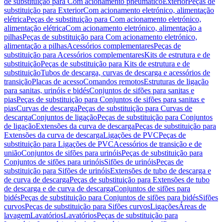
de substituição para Com acionamento pneumático
Exterior
Peças de
substituição para Exterior
Com acionamento eletrónico, alimentação
elétrica
Peças de substituição para Com acionamento eletrónico,
alimentação elétrica
Com acionamento eletrónico, alimentação a
pilhas
Peças de substituição para Com acionamento eletrónico,
alimentação a pilhas
Acessórios complementares
Peças de
substituição para Acessórios complementares
Kits de estrutura e de
substituição
Peças de substituição para Kits de estrutura e de
substituição
Tubos de descarga, curvas de descarga e acessórios de
transição
Placas de acesso
Comandos remotos
Estruturas de ligação
para sanitas, urinóis e bidés
Conjuntos de sifões para sanitas e
pias
Peças de substituição para Conjuntos de sifões para sanitas e
pias
Curvas de descarga
Peças de substituição para Curvas de
descarga
Conjuntos de ligação
Peças de substituição para Conjuntos
de ligação
Extensões da curva de descarga
Peças de substituição para
Extensões da curva de descarga
Ligações de PVC
Peças de
substituição para Ligações de PVC
Acessórios de transição e de
união
Conjuntos de sifões para urinóis
Peças de substituição para
Conjuntos de sifões para urinóis
Sifões de urinóis
Peças de
substituição para Sifões de urinóis
Extensões de tubo de descarga e
de curva de descarga
Peças de substituição para Extensões de tubo
de descarga e de curva de descarga
Conjuntos de sifões para
bidés
Peças de substituição para Conjuntos de sifões para bidés
Sifões
curvos
Peças de substituição para Sifões curvos
Ligações
Áreas de
lavagem
Lavatórios
Lavatórios
Peças de substituição para