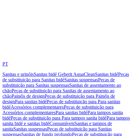
PT
Sanitas e urinóis
Sanitas bidé Geberit AquaClean
Sanitas bidé
Peças
de substituição para Sanitas bidé
Sanitas suspensas
Peças de
substituição para Sanitas suspensas
Sanitas de assentamento ao
chão
Peças de substituição para Sanitas de assentamento ao
chão
Painéis de design
Peças de substituição para Painéis de
design
Para sanitas bidé
Peças de substituição para Para sanitas
bidé
Acessórios complementares
Peças de substituição para
Acessórios complementares
Para sanitas bidé
Para tampos sanita
bidé
Peças de substituição para Para tampos sanita bidé
Para tampos
sanita bidé e sanitas bidé
Consumíveis
Sanitas e tampos de
sanita
Sanitas suspensas
Peças de substituição para Sanitas
suspensas
Sanitas de fundo profundo
Peças de substituição para