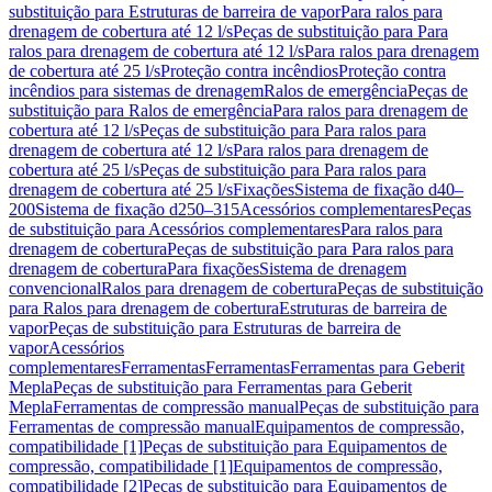
substituição para Estruturas de barreira de vapor
Para ralos para
drenagem de cobertura até 12 l/s
Peças de substituição para Para
ralos para drenagem de cobertura até 12 l/s
Para ralos para drenagem
de cobertura até 25 l/s
Proteção contra incêndios
Proteção contra
incêndios para sistemas de drenagem
Ralos de emergência
Peças de
substituição para Ralos de emergência
Para ralos para drenagem de
cobertura até 12 l/s
Peças de substituição para Para ralos para
drenagem de cobertura até 12 l/s
Para ralos para drenagem de
cobertura até 25 l/s
Peças de substituição para Para ralos para
drenagem de cobertura até 25 l/s
Fixações
Sistema de fixação d40–
200
Sistema de fixação d250–315
Acessórios complementares
Peças
de substituição para Acessórios complementares
Para ralos para
drenagem de cobertura
Peças de substituição para Para ralos para
drenagem de cobertura
Para fixações
Sistema de drenagem
convencional
Ralos para drenagem de cobertura
Peças de substituição
para Ralos para drenagem de cobertura
Estruturas de barreira de
vapor
Peças de substituição para Estruturas de barreira de
vapor
Acessórios
complementares
Ferramentas
Ferramentas
Ferramentas para Geberit
Mepla
Peças de substituição para Ferramentas para Geberit
Mepla
Ferramentas de compressão manual
Peças de substituição para
Ferramentas de compressão manual
Equipamentos de compressão,
compatibilidade [1]
Peças de substituição para Equipamentos de
compressão, compatibilidade [1]
Equipamentos de compressão,
compatibilidade [2]
Peças de substituição para Equipamentos de