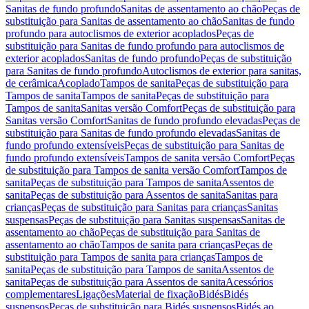
Sanitas de fundo profundo
Sanitas de assentamento ao chão
Peças de
substituição para Sanitas de assentamento ao chão
Sanitas de fundo
profundo para autoclismos de exterior acoplados
Peças de
substituição para Sanitas de fundo profundo para autoclismos de
exterior acoplados
Sanitas de fundo profundo
Peças de substituição
para Sanitas de fundo profundo
Autoclismos de exterior para sanitas,
de cerâmica
Acoplado
Tampos de sanita
Peças de substituição para
Tampos de sanita
Tampos de sanita
Peças de substituição para
Tampos de sanita
Sanitas versão Comfort
Peças de substituição para
Sanitas versão Comfort
Sanitas de fundo profundo elevadas
Peças de
substituição para Sanitas de fundo profundo elevadas
Sanitas de
fundo profundo extensíveis
Peças de substituição para Sanitas de
fundo profundo extensíveis
Tampos de sanita versão Comfort
Peças
de substituição para Tampos de sanita versão Comfort
Tampos de
sanita
Peças de substituição para Tampos de sanita
Assentos de
sanita
Peças de substituição para Assentos de sanita
Sanitas para
crianças
Peças de substituição para Sanitas para crianças
Sanitas
suspensas
Peças de substituição para Sanitas suspensas
Sanitas de
assentamento ao chão
Peças de substituição para Sanitas de
assentamento ao chão
Tampos de sanita para crianças
Peças de
substituição para Tampos de sanita para crianças
Tampos de
sanita
Peças de substituição para Tampos de sanita
Assentos de
sanita
Peças de substituição para Assentos de sanita
Acessórios
complementares
Ligações
Material de fixação
Bidés
Bidés
suspensos
Peças de substituição para Bidés suspensos
Bidés ao