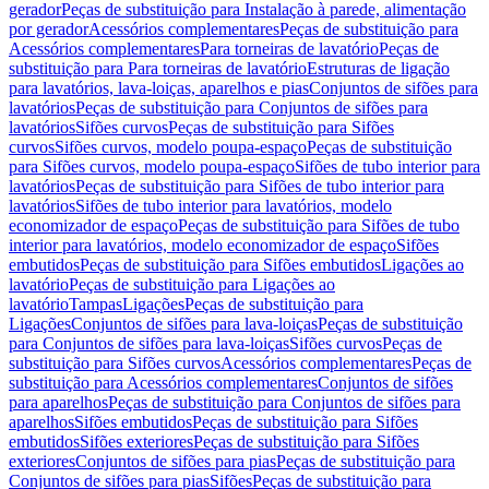
gerador
Peças de substituição para Instalação à parede, alimentação
por gerador
Acessórios complementares
Peças de substituição para
Acessórios complementares
Para torneiras de lavatório
Peças de
substituição para Para torneiras de lavatório
Estruturas de ligação
para lavatórios, lava-loiças, aparelhos e pias
Conjuntos de sifões para
lavatórios
Peças de substituição para Conjuntos de sifões para
lavatórios
Sifões curvos
Peças de substituição para Sifões
curvos
Sifões curvos, modelo poupa-espaço
Peças de substituição
para Sifões curvos, modelo poupa-espaço
Sifões de tubo interior para
lavatórios
Peças de substituição para Sifões de tubo interior para
lavatórios
Sifões de tubo interior para lavatórios, modelo
economizador de espaço
Peças de substituição para Sifões de tubo
interior para lavatórios, modelo economizador de espaço
Sifões
embutidos
Peças de substituição para Sifões embutidos
Ligações ao
lavatório
Peças de substituição para Ligações ao
lavatório
Tampas
Ligações
Peças de substituição para
Ligações
Conjuntos de sifões para lava-loiças
Peças de substituição
para Conjuntos de sifões para lava-loiças
Sifões curvos
Peças de
substituição para Sifões curvos
Acessórios complementares
Peças de
substituição para Acessórios complementares
Conjuntos de sifões
para aparelhos
Peças de substituição para Conjuntos de sifões para
aparelhos
Sifões embutidos
Peças de substituição para Sifões
embutidos
Sifões exteriores
Peças de substituição para Sifões
exteriores
Conjuntos de sifões para pias
Peças de substituição para
Conjuntos de sifões para pias
Sifões
Peças de substituição para