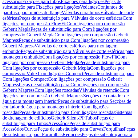
acessórios
Fixações para tubos
Fixações para ligações
Peças de
substituição para Fixações para ligações
Vedantes
Conjuntos de
parafuso para uniões de flange
Válvulas para tubos
Válvulas de corte
esféricas
Peças de substituição para Válvulas de corte esféricas
Com
ligações por compressão FlowFit
Com ligações por compressão
Geberit Mepla
Peças de substituição para Com ligações por
compressão Geberit Mepla
Com ligações por compressão Geberit
Mapress
Peças de substituição para Com ligações por compressão
Geberit Mapress
Válvulas de corte esféricas para montagem
embutido
Peças de substituição para Válvulas de corte esféricas para
montagem embutido
Com ligações por compressão FlowFit
Com
ligações por compressão Geberit Mepla
Peças de substituição para
Com ligações por compressão Geberit Mepla
Com ligações por
compressão Volex
Com ligações Compact
Peças de substituição para
Com ligações Compact
Com ligações por compressão Geberit
Mapress
Peças de substituição para Com ligações por compressão
Geberit Mapress
Com ligações roscadas
Válvulas de retenção
Com
ligações por compressão Geberit Mapress
Secções de contador de
água para montagem interior
Peças de substituição para Secções de
contador de água para montagem interior
Com ligações
roscadas
Peças de substituição para Com ligações roscadas
Sistemas
de drenagem de edifícios
Geberit Silent-PP
Tubos
Peças de
substituição para Tubos
Acessórios
Peças de substituição para
Acessórios
Curvas
Peças de substituição para Curvas
Forquilhas
Peças
de substituição para Forquilhas
Reduções
Peças de substituição para