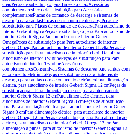
chão
Peças de substituição para Bidés ao chão
Acessórios
complementares
Peças de substituição para Acessórios
complementares
Placas de comando de descarga e sistemas de
descarga para sanitas
Placas de comando de descarga
Peças de
substituição para Placas de comando de descarga
Para autoclismo de
interior Geberit Sigma
Peças de substituição para Para autoclismo de
interior Geberit Sigma
Para autoclismo de interior Geberit
Omega
Peças de substituição para Para autoclismo de interior
Geberit Omega
Para autoclismo de interior Geberit Delta
Peças de
substituição para Para autoclismo de interior Geberit Delta
Para
autoclismo de interior Twinline
Peças de substituição para Para
autoclismo de interior Twinline
Acessórios
complementares
Consumíveis
Sistemas de descarga para sanitas com
acionamento eletrónico
Peças de substituição para Sistemas de
descarga para sanitas com acionamento eletrónico
Para alimentação
elétrica, para autoclismo de interior Geberit Sigma 12 cm
Peças de
substituição para Para alimentação elétrica, para autoclismo de
interior Geberit Sigma 12 cm
Para alimentação elétrica, para
autoclismos de interior Geberit Sigma 8 cm
Peças de substituição
para Para alimentação elétrica, para autoclismos de interior Geberit
Sigma 8 cm
Para alimentação elétrica, para autoclismo de interior
Geberit Omega 12 cm
Peças de substituição para Para alimentação
elétrica, para autoclismo de interior Geberit Omega 12 cm
Para
alimentação a pilhas, para autoclismo de interior Geberit Sigma 12
cm
Peças de substituição para Para alimentação a pilhas, para