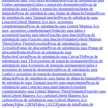
substituição para Tês
Uniões permanentes
Peças de substituição para
Uniões permanentes
Uniões e transições desmontáveis
Peças de
substituição para Uniões e transições desmontáveis
Juntas de
dilatação
Peças de substituição para Juntas de dilatação
Tampas
Peças
de substituição para Tampas
Ligações
Peças de substituição para
Ligações
Geberit Mapress Aço inox, acessórios
complementares
Peças de substituição para Geberit Mapress Aço
inox, acessórios complementares
Vedações para tubos e
acessórios
Fixações para tubos
Fixações para ligações
Peças de
substituição para Fixações para ligações
Vedantes
Geberit Mapress
Therm
Tubos Therm
Acessório
Peças de substituição para
Acessório
Pontas de abocardar
Peças de substituição para Pontas de
abocardar
Reduções
Peças de substituição para
Reduções
Curvas
Peças de substituição para Curvas
Tês
Peças de
substituição para Tês
Acessórios de transição permanentes
Peças de
substituição para Acessórios de transição permanentes
Uniões e
acessórios de transição desmontáveis
Peças de substituição para
Uniões e acessórios de transição desmontáveis
Juntas de
dilatação
Peças de substituição para Juntas de dilatação
Tampas
Peças
de substituição para Tampas
Ligações para aquecimento
Peças de
substituição para Ligações para aquecimento
Acessórios
complementares para Geberit Mapress Therm
Vedantes
Fixações para
tubos
Geberit Mapress Aço carbono
Geberit Mapress Aço
carbono
Peças de substituição para Geberit Mapress Aço
carbono
Tubos 1.0034
Tubos 1.0215
Pontas de tubo
Pontas de