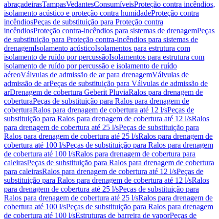
abraçadeiras
Tampas
Vedantes
Consumíveis
Proteção contra incêndios,
isolamento acústico e proteção contra humidade
Proteção contra
incêndios
Peças de substituição para Proteção contra
incêndios
Proteção contra-incêndios para sistemas de drenagem
Peças
de substituição para Proteção contra-incêndios para sistemas de
drenagem
Isolamento acústico
Isolamentos para estrutura com
isolamento de ruído por percussão
Isolamentos para estrutura com
isolamento de ruído por percussão e isolamento de ruído
aéreo
Válvulas de admissão de ar para drenagem
Válvulas de
admissão de ar
Peças de substituição para Válvulas de admissão de
ar
Drenagem de cobertura Geberit Pluvia
Ralos para drenagem de
cobertura
Peças de substituição para Ralos para drenagem de
cobertura
Ralos para drenagem de cobertura até 12 l/s
Peças de
substituição para Ralos para drenagem de cobertura até 12 l/s
Ralos
para drenagem de cobertura até 25 l/s
Peças de substituição para
Ralos para drenagem de cobertura até 25 l/s
Ralos para drenagem de
cobertura até 100 l/s
Peças de substituição para Ralos para drenagem
de cobertura até 100 l/s
Ralos para drenagem de cobertura para
caleiras
Peças de substituição para Ralos para drenagem de cobertura
para caleiras
Ralos para drenagem de cobertura até 12 l/s
Peças de
substituição para Ralos para drenagem de cobertura até 12 l/s
Ralos
para drenagem de cobertura até 25 l/s
Peças de substituição para
Ralos para drenagem de cobertura até 25 l/s
Ralos para drenagem de
cobertura até 100 l/s
Peças de substituição para Ralos para drenagem
de cobertura até 100 l/s
Estruturas de barreira de vapor
Peças de