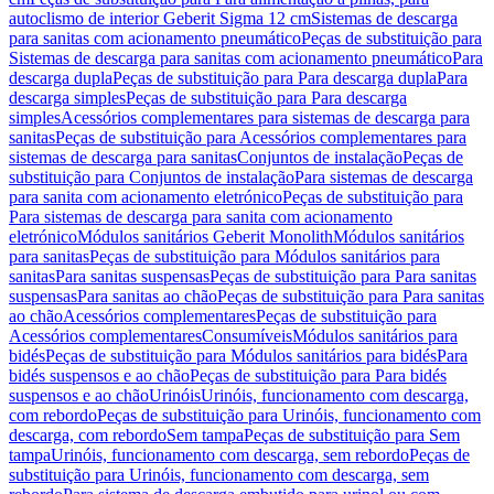
autoclismo de interior Geberit Sigma 12 cm
Sistemas de descarga
para sanitas com acionamento pneumático
Peças de substituição para
Sistemas de descarga para sanitas com acionamento pneumático
Para
descarga dupla
Peças de substituição para Para descarga dupla
Para
descarga simples
Peças de substituição para Para descarga
simples
Acessórios complementares para sistemas de descarga para
sanitas
Peças de substituição para Acessórios complementares para
sistemas de descarga para sanitas
Conjuntos de instalação
Peças de
substituição para Conjuntos de instalação
Para sistemas de descarga
para sanita com acionamento eletrónico
Peças de substituição para
Para sistemas de descarga para sanita com acionamento
eletrónico
Módulos sanitários Geberit Monolith
Módulos sanitários
para sanitas
Peças de substituição para Módulos sanitários para
sanitas
Para sanitas suspensas
Peças de substituição para Para sanitas
suspensas
Para sanitas ao chão
Peças de substituição para Para sanitas
ao chão
Acessórios complementares
Peças de substituição para
Acessórios complementares
Consumíveis
Módulos sanitários para
bidés
Peças de substituição para Módulos sanitários para bidés
Para
bidés suspensos e ao chão
Peças de substituição para Para bidés
suspensos e ao chão
Urinóis
Urinóis, funcionamento com descarga,
com rebordo
Peças de substituição para Urinóis, funcionamento com
descarga, com rebordo
Sem tampa
Peças de substituição para Sem
tampa
Urinóis, funcionamento com descarga, sem rebordo
Peças de
substituição para Urinóis, funcionamento com descarga, sem