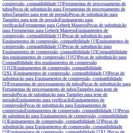
compressão, compatibilidade [2]
Ferramentas de processamento de
tubos
Peças de substituição para Ferramentas de processamento de
tubos
Tampões para teste de pressão
Peças de substituição para
Tampões para teste de pressão
Equipamento para
verificação
Ferramentas para Geberit Mapress
Peças de substituição
para Ferramentas para Geberit Mapress
Equipamentos de
compressão, compatibilidade [1]
Peças de substituição para
Equipamentos de compressão, compatibilidade [1]
Equipamentos de
compressão, compatibilidade [2]
Peças de substituição para
Equipamentos de compressão, compatibilidade [2]
Compatibilidade
dos equipamentos de compressão [1]/[2]
Peças de substituição para
Compatibilidade dos equipamentos de compressão
[1]/[2]
Equipamentos de compressão, compatibilidade
[2XL]
Equipamentos de compressão, compatibilidade [3]
Peças de
substituição para Equipamentos de compressão, compatibilidade
[3]
Ferramentas de processamento de tubos
Peças de substituição para
Ferramentas de processamento de tubos
Tampões para teste de
pressão
Peças de substituição para Tampões para teste de
pressão
Equipamento para verificação
Equipamentos de
compressão
Peças de substituição para Equipamentos de
compressão
Equipamentos de compressão, compatibilidade [1]
Peças
de substituição para Equipamentos de compressão, compatibilidade
[1]
Equipamentos de compressão, compatibilidade [2]
Peças de
substituição para Equipamentos de compressão, compatibilidade
[2]
Equipamentos de compressão, compatibilidade [2XL]
Peças de