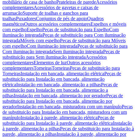
mobiliário de casa de banho
Prateleiras de parede
Acessórios
complementares
Acessórios de gavetas e caixas de
arrumação
Suporte de toalhas e ganchos para
toalhas
Puxadores
Conjuntos de pés de apoio
Quadros
magnéticos
Outros acessórios complementares
Espelhos e móveis
com espelho
Espelho
Peças de substituição para Espelho
Com
iluminação integrada
Peças de substituição para Com iluminação
integrada
Móveis com espelho
Peças de substituição para Móveis
com espelho
Com iluminação integrada
Peças de substituição para
Com iluminação integrada
Sem iluminação integrada
Peças de
substituição para Sem iluminação integrada
Acessórios
complementares
Elementos de luz
Outros acessórios
complementares
Torneiras
Torneiras
Peças de substituição para
Torneiras
Instalação em bancada, alimentação elétrica
Peças de
substituição para Instalação em bancada, alimentação
elétrica
Instalação em bancada, alimentação a pilhas
Peças de
substituição para Instalação em bancada, alimentação a
pilhas
Instalação em bancada, alimentação por gerador
Peças de
substituição para Instalação em bancada, alimentação por
gerador
Instalação em bancada, misturadora com um manípulo
Peças
de substituição para Instalação em bancada, misturadora com um
manípulo
Instalação à parede, alimentação elétrica
Peças de
substituição para Instalação à parede, alimentação elétrica
Instalação
à parede, alimentação a pilhas
Peças de substituição para Instalação à
parede, alimentação a pilhas
Instalação à parede, alimentação por