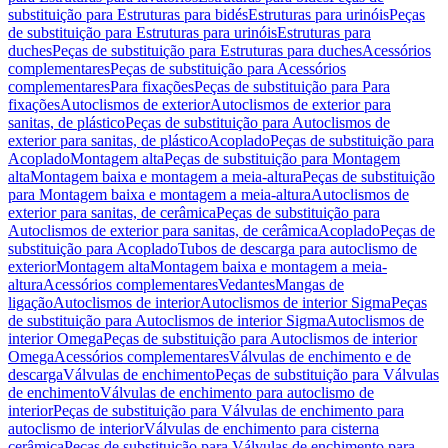
substituição para Estruturas para bidés
Estruturas para urinóis
Peças
de substituição para Estruturas para urinóis
Estruturas para
duches
Peças de substituição para Estruturas para duches
Acessórios
complementares
Peças de substituição para Acessórios
complementares
Para fixações
Peças de substituição para Para
fixações
Autoclismos de exterior
Autoclismos de exterior para
sanitas, de plástico
Peças de substituição para Autoclismos de
exterior para sanitas, de plástico
Acoplado
Peças de substituição para
Acoplado
Montagem alta
Peças de substituição para Montagem
alta
Montagem baixa e montagem a meia-altura
Peças de substituição
para Montagem baixa e montagem a meia-altura
Autoclismos de
exterior para sanitas, de cerâmica
Peças de substituição para
Autoclismos de exterior para sanitas, de cerâmica
Acoplado
Peças de
substituição para Acoplado
Tubos de descarga para autoclismo de
exterior
Montagem alta
Montagem baixa e montagem a meia-
altura
Acessórios complementares
Vedantes
Mangas de
ligação
Autoclismos de interior
Autoclismos de interior Sigma
Peças
de substituição para Autoclismos de interior Sigma
Autoclismos de
interior Omega
Peças de substituição para Autoclismos de interior
Omega
Acessórios complementares
Válvulas de enchimento e de
descarga
Válvulas de enchimento
Peças de substituição para Válvulas
de enchimento
Válvulas de enchimento para autoclismo de
interior
Peças de substituição para Válvulas de enchimento para
autoclismo de interior
Válvulas de enchimento para cisterna
cerâmica
Peças de substituição para Válvulas de enchimento para