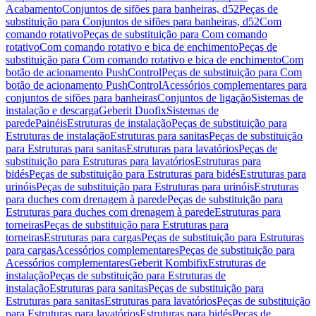
Acabamento
Conjuntos de sifões para banheiras, d52
Peças de
substituição para Conjuntos de sifões para banheiras, d52
Com
comando rotativo
Peças de substituição para Com comando
rotativo
Com comando rotativo e bica de enchimento
Peças de
substituição para Com comando rotativo e bica de enchimento
Com
botão de acionamento PushControl
Peças de substituição para Com
botão de acionamento PushControl
Acessórios complementares para
conjuntos de sifões para banheiras
Conjuntos de ligação
Sistemas de
instalação e descarga
Geberit Duofix
Sistemas de
parede
Painéis
Estruturas de instalação
Peças de substituição para
Estruturas de instalação
Estruturas para sanitas
Peças de substituição
para Estruturas para sanitas
Estruturas para lavatórios
Peças de
substituição para Estruturas para lavatórios
Estruturas para
bidés
Peças de substituição para Estruturas para bidés
Estruturas para
urinóis
Peças de substituição para Estruturas para urinóis
Estruturas
para duches com drenagem à parede
Peças de substituição para
Estruturas para duches com drenagem à parede
Estruturas para
torneiras
Peças de substituição para Estruturas para
torneiras
Estruturas para cargas
Peças de substituição para Estruturas
para cargas
Acessórios complementares
Peças de substituição para
Acessórios complementares
Geberit Kombifix
Estruturas de
instalação
Peças de substituição para Estruturas de
instalação
Estruturas para sanitas
Peças de substituição para
Estruturas para sanitas
Estruturas para lavatórios
Peças de substituição
para Estruturas para lavatórios
Estruturas para bidés
Peças de