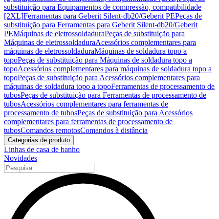
substituição para Equipamentos de compressão, compatibilidade
[2XL]
Ferramentas para Geberit Silent-db20/Geberit PE
Peças de
substituição para Ferramentas para Geberit Silent-db20/Geberit
PE
Máquinas de eletrossoldadura
Peças de substituição para
Máquinas de eletrossoldadura
Acessórios complementares para
máquinas de eletrossoldadura
Máquinas de soldadura topo a
topo
Peças de substituição para Máquinas de soldadura topo a
topo
Acessórios complementares para máquinas de soldadura topo a
topo
Peças de substituição para Acessórios complementares para
máquinas de soldadura topo a topo
Ferramentas de processamento de
tubos
Peças de substituição para Ferramentas de processamento de
tubos
Acessórios complementares para ferramentas de
processamento de tubos
Peças de substituição para Acessórios
complementares para ferramentas de processamento de
tubos
Comandos remotos
Comandos à distância
Categorias de produto
Linhas de casa de banho
Novidades