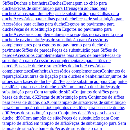
Sifões
Duches e banheiras
Duches
Drenagem ao chão para
duches
Peças de substituição para Drenagem ao chão para
duches
Calhas para duche
Peças de substituição para Calhas para
duche
Acessórios para calhas para duche
Peças de substituição para
Acessórios para calhas para duche
Esgotos no pavimento para
duche
Peças de substituição para Esgotos no pavimento para
duche
Acessórios complementares para esgotos no pavimento para
duche de pavimento
Peças de substituição para Acessórios
complementares para esgotos no pavimento para duche de
pavimento
Sifões de parede
Peças de substituição para Sifões de
parede
Acessórios complementares para sifões de parede
Peças de
substituição para Acessórios complementares para sifões de
parede
Bases de duche e superfícies de duche
Acessórios
complementares
Banheiras
Acessórios complementares
Conjuntos de
reparação
Estruturas de ligação para duches e banheiras
Conjuntos de
sifões para bases de duche, d52
Peças de substituição para Conjuntos
de sifões para bases de duche, d52
Com tampão de sifão
Peças de
substituição para Com tampão de sifão
Conjuntos de sifões para
bases de duche, d62
Peças de substituição para Conjuntos de sifões
para bases de duche, d62
Com tampão de sifão
Peças de substituição
para Com tampão de sifão
Conjuntos de sifões para bases de duche,
d90
Peças de substituição para Conjuntos de sifões para bases de
duche, d90
Com tampão de sifão
Peças de substituição para Com
tampão de sifão
Sem tampão de sifão
Peças de substituição para Sem
tampão de sifão
Acabamento
Peças de substituição para