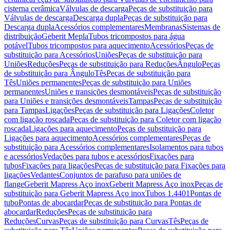
cisterna cerâmica
Válvulas de descarga
Peças de substituição para
Válvulas de descarga
Descarga dupla
Peças de substituição para
Descarga dupla
Acessórios complementares
Membranas
Sistemas de
distribuição
Geberit Mepla
Tubos tricompostos para água
potável
Tubos tricompostos para aquecimento
Acessórios
Peças de
substituição para Acessórios
Uniões
Peças de substituição para
Uniões
Reduções
Peças de substituição para Reduções
Ângulo
Peças
de substituição para Ângulo
Tês
Peças de substituição para
Tês
Uniões permanentes
Peças de substituição para Uniões
permanentes
Uniões e transições desmontáveis
Peças de substituição
para Uniões e transições desmontáveis
Tampas
Peças de substituição
para Tampas
Ligações
Peças de substituição para Ligações
Coletor
com ligação roscada
Peças de substituição para Coletor com ligação
roscada
Ligações para aquecimento
Peças de substituição para
Ligações para aquecimento
Acessórios complementares
Peças de
substituição para Acessórios complementares
Isolamentos para tubos
e acessórios
Vedações para tubos e acessórios
Fixações para
tubos
Fixações para ligações
Peças de substituição para Fixações para
ligações
Vedantes
Conjuntos de parafuso para uniões de
flange
Geberit Mapress Aço inox
Geberit Mapress Aço inox
Peças de
substituição para Geberit Mapress Aço inox
Tubos 1.4401
Pontas de
tubo
Pontas de abocardar
Peças de substituição para Pontas de
abocardar
Reduções
Peças de substituição para
Reduções
Curvas
Peças de substituição para Curvas
Tês
Peças de