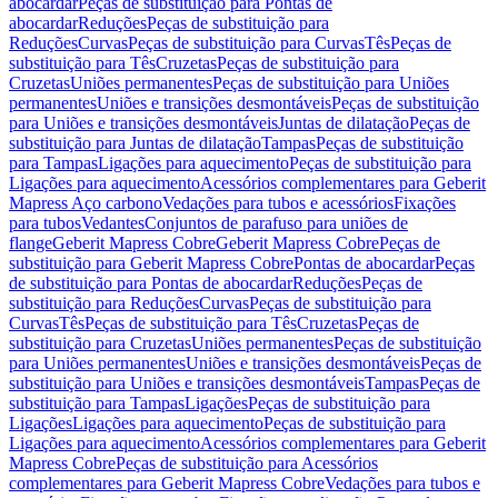
abocardar
Peças de substituição para Pontas de
abocardar
Reduções
Peças de substituição para
Reduções
Curvas
Peças de substituição para Curvas
Tês
Peças de
substituição para Tês
Cruzetas
Peças de substituição para
Cruzetas
Uniões permanentes
Peças de substituição para Uniões
permanentes
Uniões e transições desmontáveis
Peças de substituição
para Uniões e transições desmontáveis
Juntas de dilatação
Peças de
substituição para Juntas de dilatação
Tampas
Peças de substituição
para Tampas
Ligações para aquecimento
Peças de substituição para
Ligações para aquecimento
Acessórios complementares para Geberit
Mapress Aço carbono
Vedações para tubos e acessórios
Fixações
para tubos
Vedantes
Conjuntos de parafuso para uniões de
flange
Geberit Mapress Cobre
Geberit Mapress Cobre
Peças de
substituição para Geberit Mapress Cobre
Pontas de abocardar
Peças
de substituição para Pontas de abocardar
Reduções
Peças de
substituição para Reduções
Curvas
Peças de substituição para
Curvas
Tês
Peças de substituição para Tês
Cruzetas
Peças de
substituição para Cruzetas
Uniões permanentes
Peças de substituição
para Uniões permanentes
Uniões e transições desmontáveis
Peças de
substituição para Uniões e transições desmontáveis
Tampas
Peças de
substituição para Tampas
Ligações
Peças de substituição para
Ligações
Ligações para aquecimento
Peças de substituição para
Ligações para aquecimento
Acessórios complementares para Geberit
Mapress Cobre
Peças de substituição para Acessórios
complementares para Geberit Mapress Cobre
Vedações para tubos e