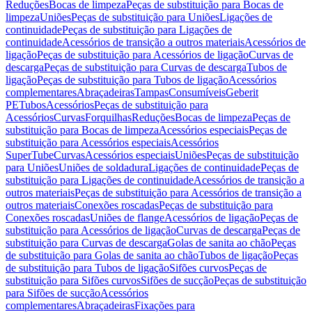
Reduções
Bocas de limpeza
Peças de substituição para Bocas de
limpeza
Uniões
Peças de substituição para Uniões
Ligações de
continuidade
Peças de substituição para Ligações de
continuidade
Acessórios de transição a outros materiais
Acessórios de
ligação
Peças de substituição para Acessórios de ligação
Curvas de
descarga
Peças de substituição para Curvas de descarga
Tubos de
ligação
Peças de substituição para Tubos de ligação
Acessórios
complementares
Abraçadeiras
Tampas
Consumíveis
Geberit
PE
Tubos
Acessórios
Peças de substituição para
Acessórios
Curvas
Forquilhas
Reduções
Bocas de limpeza
Peças de
substituição para Bocas de limpeza
Acessórios especiais
Peças de
substituição para Acessórios especiais
Acessórios
SuperTube
Curvas
Acessórios especiais
Uniões
Peças de substituição
para Uniões
Uniões de soldadura
Ligações de continuidade
Peças de
substituição para Ligações de continuidade
Acessórios de transição a
outros materiais
Peças de substituição para Acessórios de transição a
outros materiais
Conexões roscadas
Peças de substituição para
Conexões roscadas
Uniões de flange
Acessórios de ligação
Peças de
substituição para Acessórios de ligação
Curvas de descarga
Peças de
substituição para Curvas de descarga
Golas de sanita ao chão
Peças
de substituição para Golas de sanita ao chão
Tubos de ligação
Peças
de substituição para Tubos de ligação
Sifões curvos
Peças de
substituição para Sifões curvos
Sifões de sucção
Peças de substituição
para Sifões de sucção
Acessórios
complementares
Abraçadeiras
Fixações para