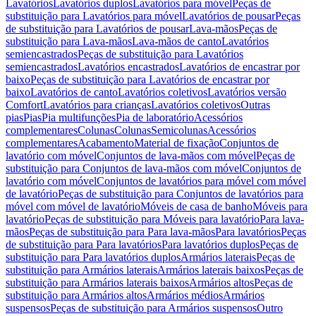
Lavatórios
Lavatórios duplos
Lavatórios para móvel
Peças de
substituição para Lavatórios para móvel
Lavatórios de pousar
Peças
de substituição para Lavatórios de pousar
Lava-mãos
Peças de
substituição para Lava-mãos
Lava-mãos de canto
Lavatórios
semiencastrados
Peças de substituição para Lavatórios
semiencastrados
Lavatórios encastrados
Lavatórios de encastrar por
baixo
Peças de substituição para Lavatórios de encastrar por
baixo
Lavatórios de canto
Lavatórios coletivos
Lavatórios versão
Comfort
Lavatórios para crianças
Lavatórios coletivos
Outras
pias
Pias
Pia multifunções
Pia de laboratório
Acessórios
complementares
Colunas
Colunas
Semicolunas
Acessórios
complementares
Acabamento
Material de fixação
Conjuntos de
lavatório com móvel
Conjuntos de lava-mãos com móvel
Peças de
substituição para Conjuntos de lava-mãos com móvel
Conjuntos de
lavatório com móvel
Conjuntos de lavatórios para móvel com móvel
de lavatório
Peças de substituição para Conjuntos de lavatórios para
móvel com móvel de lavatório
Móveis de casa de banho
Móveis para
lavatório
Peças de substituição para Móveis para lavatório
Para lava-
mãos
Peças de substituição para Para lava-mãos
Para lavatórios
Peças
de substituição para Para lavatórios
Para lavatórios duplos
Peças de
substituição para Para lavatórios duplos
Armários laterais
Peças de
substituição para Armários laterais
Armários laterais baixos
Peças de
substituição para Armários laterais baixos
Armários altos
Peças de
substituição para Armários altos
Armários médios
Armários
suspensos
Peças de substituição para Armários suspensos
Outro