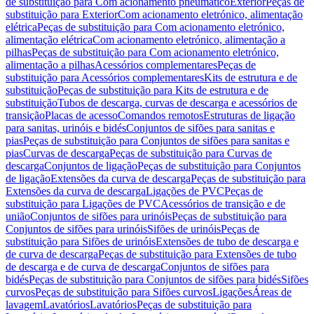
de substituição para Com acionamento pneumático
Exterior
Peças de
substituição para Exterior
Com acionamento eletrónico, alimentação
elétrica
Peças de substituição para Com acionamento eletrónico,
alimentação elétrica
Com acionamento eletrónico, alimentação a
pilhas
Peças de substituição para Com acionamento eletrónico,
alimentação a pilhas
Acessórios complementares
Peças de
substituição para Acessórios complementares
Kits de estrutura e de
substituição
Peças de substituição para Kits de estrutura e de
substituição
Tubos de descarga, curvas de descarga e acessórios de
transição
Placas de acesso
Comandos remotos
Estruturas de ligação
para sanitas, urinóis e bidés
Conjuntos de sifões para sanitas e
pias
Peças de substituição para Conjuntos de sifões para sanitas e
pias
Curvas de descarga
Peças de substituição para Curvas de
descarga
Conjuntos de ligação
Peças de substituição para Conjuntos
de ligação
Extensões da curva de descarga
Peças de substituição para
Extensões da curva de descarga
Ligações de PVC
Peças de
substituição para Ligações de PVC
Acessórios de transição e de
união
Conjuntos de sifões para urinóis
Peças de substituição para
Conjuntos de sifões para urinóis
Sifões de urinóis
Peças de
substituição para Sifões de urinóis
Extensões de tubo de descarga e
de curva de descarga
Peças de substituição para Extensões de tubo
de descarga e de curva de descarga
Conjuntos de sifões para
bidés
Peças de substituição para Conjuntos de sifões para bidés
Sifões
curvos
Peças de substituição para Sifões curvos
Ligações
Áreas de
lavagem
Lavatórios
Lavatórios
Peças de substituição para