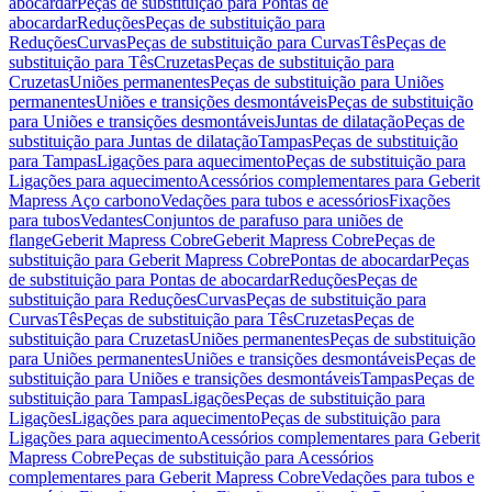
abocardar
Peças de substituição para Pontas de
abocardar
Reduções
Peças de substituição para
Reduções
Curvas
Peças de substituição para Curvas
Tês
Peças de
substituição para Tês
Cruzetas
Peças de substituição para
Cruzetas
Uniões permanentes
Peças de substituição para Uniões
permanentes
Uniões e transições desmontáveis
Peças de substituição
para Uniões e transições desmontáveis
Juntas de dilatação
Peças de
substituição para Juntas de dilatação
Tampas
Peças de substituição
para Tampas
Ligações para aquecimento
Peças de substituição para
Ligações para aquecimento
Acessórios complementares para Geberit
Mapress Aço carbono
Vedações para tubos e acessórios
Fixações
para tubos
Vedantes
Conjuntos de parafuso para uniões de
flange
Geberit Mapress Cobre
Geberit Mapress Cobre
Peças de
substituição para Geberit Mapress Cobre
Pontas de abocardar
Peças
de substituição para Pontas de abocardar
Reduções
Peças de
substituição para Reduções
Curvas
Peças de substituição para
Curvas
Tês
Peças de substituição para Tês
Cruzetas
Peças de
substituição para Cruzetas
Uniões permanentes
Peças de substituição
para Uniões permanentes
Uniões e transições desmontáveis
Peças de
substituição para Uniões e transições desmontáveis
Tampas
Peças de
substituição para Tampas
Ligações
Peças de substituição para
Ligações
Ligações para aquecimento
Peças de substituição para
Ligações para aquecimento
Acessórios complementares para Geberit
Mapress Cobre
Peças de substituição para Acessórios
complementares para Geberit Mapress Cobre
Vedações para tubos e