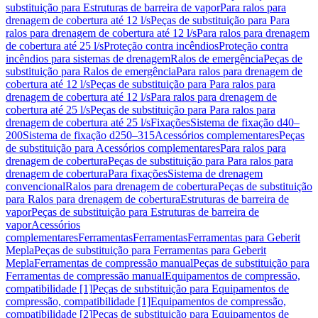
substituição para Estruturas de barreira de vapor
Para ralos para
drenagem de cobertura até 12 l/s
Peças de substituição para Para
ralos para drenagem de cobertura até 12 l/s
Para ralos para drenagem
de cobertura até 25 l/s
Proteção contra incêndios
Proteção contra
incêndios para sistemas de drenagem
Ralos de emergência
Peças de
substituição para Ralos de emergência
Para ralos para drenagem de
cobertura até 12 l/s
Peças de substituição para Para ralos para
drenagem de cobertura até 12 l/s
Para ralos para drenagem de
cobertura até 25 l/s
Peças de substituição para Para ralos para
drenagem de cobertura até 25 l/s
Fixações
Sistema de fixação d40–
200
Sistema de fixação d250–315
Acessórios complementares
Peças
de substituição para Acessórios complementares
Para ralos para
drenagem de cobertura
Peças de substituição para Para ralos para
drenagem de cobertura
Para fixações
Sistema de drenagem
convencional
Ralos para drenagem de cobertura
Peças de substituição
para Ralos para drenagem de cobertura
Estruturas de barreira de
vapor
Peças de substituição para Estruturas de barreira de
vapor
Acessórios
complementares
Ferramentas
Ferramentas
Ferramentas para Geberit
Mepla
Peças de substituição para Ferramentas para Geberit
Mepla
Ferramentas de compressão manual
Peças de substituição para
Ferramentas de compressão manual
Equipamentos de compressão,
compatibilidade [1]
Peças de substituição para Equipamentos de
compressão, compatibilidade [1]
Equipamentos de compressão,
compatibilidade [2]
Peças de substituição para Equipamentos de