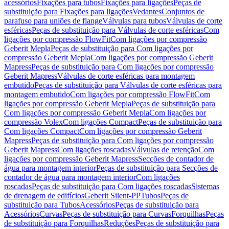
acessórios
Fixações para tubos
Fixações para ligações
Peças de
substituição para Fixações para ligações
Vedantes
Conjuntos de
parafuso para uniões de flange
Válvulas para tubos
Válvulas de corte
esféricas
Peças de substituição para Válvulas de corte esféricas
Com
ligações por compressão FlowFit
Com ligações por compressão
Geberit Mepla
Peças de substituição para Com ligações por
compressão Geberit Mepla
Com ligações por compressão Geberit
Mapress
Peças de substituição para Com ligações por compressão
Geberit Mapress
Válvulas de corte esféricas para montagem
embutido
Peças de substituição para Válvulas de corte esféricas para
montagem embutido
Com ligações por compressão FlowFit
Com
ligações por compressão Geberit Mepla
Peças de substituição para
Com ligações por compressão Geberit Mepla
Com ligações por
compressão Volex
Com ligações Compact
Peças de substituição para
Com ligações Compact
Com ligações por compressão Geberit
Mapress
Peças de substituição para Com ligações por compressão
Geberit Mapress
Com ligações roscadas
Válvulas de retenção
Com
ligações por compressão Geberit Mapress
Secções de contador de
água para montagem interior
Peças de substituição para Secções de
contador de água para montagem interior
Com ligações
roscadas
Peças de substituição para Com ligações roscadas
Sistemas
de drenagem de edifícios
Geberit Silent-PP
Tubos
Peças de
substituição para Tubos
Acessórios
Peças de substituição para
Acessórios
Curvas
Peças de substituição para Curvas
Forquilhas
Peças
de substituição para Forquilhas
Reduções
Peças de substituição para