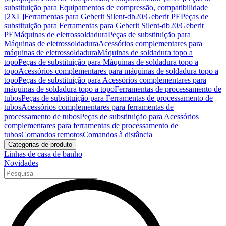
substituição para Equipamentos de compressão, compatibilidade
[2XL]
Ferramentas para Geberit Silent-db20/Geberit PE
Peças de
substituição para Ferramentas para Geberit Silent-db20/Geberit
PE
Máquinas de eletrossoldadura
Peças de substituição para
Máquinas de eletrossoldadura
Acessórios complementares para
máquinas de eletrossoldadura
Máquinas de soldadura topo a
topo
Peças de substituição para Máquinas de soldadura topo a
topo
Acessórios complementares para máquinas de soldadura topo a
topo
Peças de substituição para Acessórios complementares para
máquinas de soldadura topo a topo
Ferramentas de processamento de
tubos
Peças de substituição para Ferramentas de processamento de
tubos
Acessórios complementares para ferramentas de
processamento de tubos
Peças de substituição para Acessórios
complementares para ferramentas de processamento de
tubos
Comandos remotos
Comandos à distância
Categorias de produto
Linhas de casa de banho
Novidades