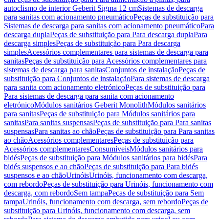
autoclismo de interior Geberit Sigma 12 cm
Sistemas de descarga
para sanitas com acionamento pneumático
Peças de substituição para
Sistemas de descarga para sanitas com acionamento pneumático
Para
descarga dupla
Peças de substituição para Para descarga dupla
Para
descarga simples
Peças de substituição para Para descarga
simples
Acessórios complementares para sistemas de descarga para
sanitas
Peças de substituição para Acessórios complementares para
sistemas de descarga para sanitas
Conjuntos de instalação
Peças de
substituição para Conjuntos de instalação
Para sistemas de descarga
para sanita com acionamento eletrónico
Peças de substituição para
Para sistemas de descarga para sanita com acionamento
eletrónico
Módulos sanitários Geberit Monolith
Módulos sanitários
para sanitas
Peças de substituição para Módulos sanitários para
sanitas
Para sanitas suspensas
Peças de substituição para Para sanitas
suspensas
Para sanitas ao chão
Peças de substituição para Para sanitas
ao chão
Acessórios complementares
Peças de substituição para
Acessórios complementares
Consumíveis
Módulos sanitários para
bidés
Peças de substituição para Módulos sanitários para bidés
Para
bidés suspensos e ao chão
Peças de substituição para Para bidés
suspensos e ao chão
Urinóis
Urinóis, funcionamento com descarga,
com rebordo
Peças de substituição para Urinóis, funcionamento com
descarga, com rebordo
Sem tampa
Peças de substituição para Sem
tampa
Urinóis, funcionamento com descarga, sem rebordo
Peças de
substituição para Urinóis, funcionamento com descarga, sem