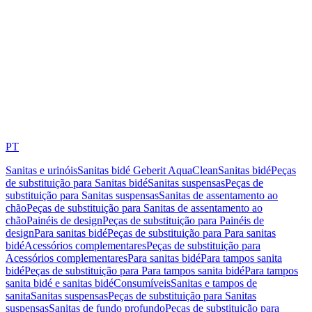
PT
Sanitas e urinóis
Sanitas bidé Geberit AquaClean
Sanitas bidé
Peças
de substituição para Sanitas bidé
Sanitas suspensas
Peças de
substituição para Sanitas suspensas
Sanitas de assentamento ao
chão
Peças de substituição para Sanitas de assentamento ao
chão
Painéis de design
Peças de substituição para Painéis de
design
Para sanitas bidé
Peças de substituição para Para sanitas
bidé
Acessórios complementares
Peças de substituição para
Acessórios complementares
Para sanitas bidé
Para tampos sanita
bidé
Peças de substituição para Para tampos sanita bidé
Para tampos
sanita bidé e sanitas bidé
Consumíveis
Sanitas e tampos de
sanita
Sanitas suspensas
Peças de substituição para Sanitas
suspensas
Sanitas de fundo profundo
Peças de substituição para