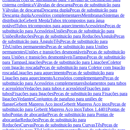
cisterna cerâmica
Válvulas de descarga
Peças de substituição para
Válvulas de descarga
Descarga dupla
Peças de substituição para
Descarga dupla
Acessórios complementares
Membranas
Sistemas de
distribuição
Geberit Mepla
Tubos tricompostos para água
potável
Tubos tricompostos para aquecimento
Acessórios
Peças de
substituição para Acessórios
Uniões
Peças de substituição para
Uniões
Reduções
Peças de substituição para Reduções
Ângulo
Peças
de substituição para Ângulo
Tês
Peças de substituição para
Tês
Uniões permanentes
Peças de substituição para Uniões
permanentes
Uniões e transições desmontáveis
Peças de substituição
para Uniões e transições desmontáveis
Tampas
Peças de substituição
para Tampas
Ligações
Peças de substituição para Ligações
Coletor
com ligação roscada
Peças de substituição para Coletor com ligação
roscada
Ligações para aquecimento
Peças de substituição para
Ligações para aquecimento
Acessórios complementares
Peças de
substituição para Acessórios complementares
Isolamentos para tubos
e acessórios
Vedações para tubos e acessórios
Fixações para
tubos
Fixações para ligações
Peças de substituição para Fixações para
ligações
Vedantes
Conjuntos de parafuso para uniões de
flange
Geberit Mapress Aço inox
Geberit Mapress Aço inox
Peças de
substituição para Geberit Mapress Aço inox
Tubos 1.4401
Pontas de
tubo
Pontas de abocardar
Peças de substituição para Pontas de
abocardar
Reduções
Peças de substituição para
Reduções
Curvas
Peças de substituição para Curvas
Tês
Peças de