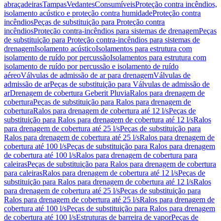
abraçadeiras
Tampas
Vedantes
Consumíveis
Proteção contra incêndios,
isolamento acústico e proteção contra humidade
Proteção contra
incêndios
Peças de substituição para Proteção contra
incêndios
Proteção contra-incêndios para sistemas de drenagem
Peças
de substituição para Proteção contra-incêndios para sistemas de
drenagem
Isolamento acústico
Isolamentos para estrutura com
isolamento de ruído por percussão
Isolamentos para estrutura com
isolamento de ruído por percussão e isolamento de ruído
aéreo
Válvulas de admissão de ar para drenagem
Válvulas de
admissão de ar
Peças de substituição para Válvulas de admissão de
ar
Drenagem de cobertura Geberit Pluvia
Ralos para drenagem de
cobertura
Peças de substituição para Ralos para drenagem de
cobertura
Ralos para drenagem de cobertura até 12 l/s
Peças de
substituição para Ralos para drenagem de cobertura até 12 l/s
Ralos
para drenagem de cobertura até 25 l/s
Peças de substituição para
Ralos para drenagem de cobertura até 25 l/s
Ralos para drenagem de
cobertura até 100 l/s
Peças de substituição para Ralos para drenagem
de cobertura até 100 l/s
Ralos para drenagem de cobertura para
caleiras
Peças de substituição para Ralos para drenagem de cobertura
para caleiras
Ralos para drenagem de cobertura até 12 l/s
Peças de
substituição para Ralos para drenagem de cobertura até 12 l/s
Ralos
para drenagem de cobertura até 25 l/s
Peças de substituição para
Ralos para drenagem de cobertura até 25 l/s
Ralos para drenagem de
cobertura até 100 l/s
Peças de substituição para Ralos para drenagem
de cobertura até 100 l/s
Estruturas de barreira de vapor
Peças de