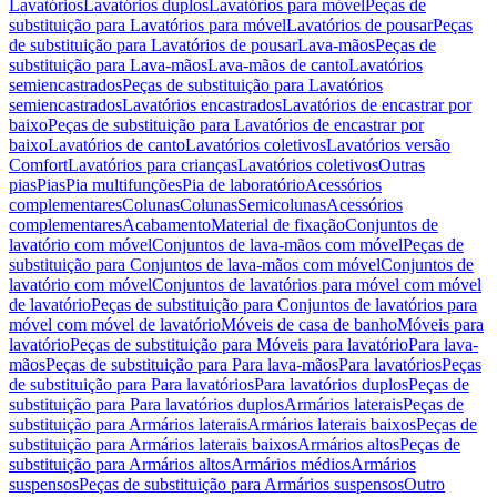
Lavatórios
Lavatórios duplos
Lavatórios para móvel
Peças de
substituição para Lavatórios para móvel
Lavatórios de pousar
Peças
de substituição para Lavatórios de pousar
Lava-mãos
Peças de
substituição para Lava-mãos
Lava-mãos de canto
Lavatórios
semiencastrados
Peças de substituição para Lavatórios
semiencastrados
Lavatórios encastrados
Lavatórios de encastrar por
baixo
Peças de substituição para Lavatórios de encastrar por
baixo
Lavatórios de canto
Lavatórios coletivos
Lavatórios versão
Comfort
Lavatórios para crianças
Lavatórios coletivos
Outras
pias
Pias
Pia multifunções
Pia de laboratório
Acessórios
complementares
Colunas
Colunas
Semicolunas
Acessórios
complementares
Acabamento
Material de fixação
Conjuntos de
lavatório com móvel
Conjuntos de lava-mãos com móvel
Peças de
substituição para Conjuntos de lava-mãos com móvel
Conjuntos de
lavatório com móvel
Conjuntos de lavatórios para móvel com móvel
de lavatório
Peças de substituição para Conjuntos de lavatórios para
móvel com móvel de lavatório
Móveis de casa de banho
Móveis para
lavatório
Peças de substituição para Móveis para lavatório
Para lava-
mãos
Peças de substituição para Para lava-mãos
Para lavatórios
Peças
de substituição para Para lavatórios
Para lavatórios duplos
Peças de
substituição para Para lavatórios duplos
Armários laterais
Peças de
substituição para Armários laterais
Armários laterais baixos
Peças de
substituição para Armários laterais baixos
Armários altos
Peças de
substituição para Armários altos
Armários médios
Armários
suspensos
Peças de substituição para Armários suspensos
Outro