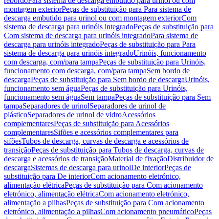
rebordo
Para sistema de descarga embutido para urinol ou com
montagem exterior
Peças de substituição para Para sistema de
descarga embutido para urinol ou com montagem exterior
Com
sistema de descarga para urinóis integrado
Peças de substituição para
Com sistema de descarga para urinóis integrado
Para sistema de
descarga para urinóis integrado
Peças de substituição para Para
sistema de descarga para urinóis integrado
Urinóis, funcionamento
com descarga, com/para tampa
Peças de substituição para Urinóis,
funcionamento com descarga, com/para tampa
Sem bordo de
descarga
Peças de substituição para Sem bordo de descarga
Urinóis,
funcionamento sem água
Peças de substituição para Urinóis,
funcionamento sem água
Sem tampa
Peças de substituição para Sem
tampa
Separadores de urinol
Separadores de urinol de
plástico
Separadores de urinol de vidro
Acessórios
complementares
Peças de substituição para Acessórios
complementares
Sifões e acessórios complementares para
sifões
Tubos de descarga, curvas de descarga e acessórios de
transição
Peças de substituição para Tubos de descarga, curvas de
descarga e acessórios de transição
Material de fixação
Distribuidor de
descarga
Sistemas de descarga para urinol
De interior
Peças de
substituição para De interior
Com acionamento eletrónico,
alimentação elétrica
Peças de substituição para Com acionamento
eletrónico, alimentação elétrica
Com acionamento eletrónico,
alimentação a pilhas
Peças de substituição para Com acionamento
eletrónico, alimentação a pilhas
Com acionamento pneumático
Peças