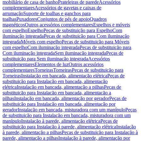
mobiliário de casa de banho
Prateleiras de parede
Acessórios
complementares
Acessórios de gavetas e caixas de
arrumação
Suporte de toalhas e ganchos para
toalhas
Puxadores
Conjuntos de pés de apoio
Quadros
magnéticos
Outros acessórios complementares
Espelhos e móveis
com espelho
Espelho
Peças de substituição para Espelho
Com
iluminação integrada
Peças de substituição para Com iluminação
integrada
Móveis com espelho
Peças de substituição para Móveis
com espelho
Com iluminação integrada
Peças de substituição para
Com iluminação integrada
Sem iluminação integrada
Peças de
substituição para Sem iluminação integrada
Acessórios
complementares
Elementos de luz
Outros acessórios
complementares
Torneiras
Torneiras
Peças de substituição para
Torneiras
Instalação em bancada, alimentação elétrica
Peças de
substituição para Instalação em bancada, alimentação
elétrica
Instalação em bancada, alimentação a pilhas
Peças de
substituição para Instalação em bancada, alimentação a
pilhas
Instalação em bancada, alimentação por gerador
Peças de
substituição para Instalação em bancada, alimentação por
gerador
Instalação em bancada, misturadora com um manípulo
Peças
de substituição para Instalação em bancada, misturadora com um
manípulo
Instalação à parede, alimentação elétrica
Peças de
substituição para Instalação à parede, alimentação elétrica
Instalação
à parede, alimentação a pilhas
Peças de substituição para Instalação à
parede, alimentação a pilhas
Instalação à parede, alimentação por