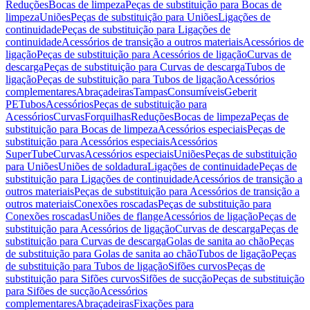
Reduções
Bocas de limpeza
Peças de substituição para Bocas de
limpeza
Uniões
Peças de substituição para Uniões
Ligações de
continuidade
Peças de substituição para Ligações de
continuidade
Acessórios de transição a outros materiais
Acessórios de
ligação
Peças de substituição para Acessórios de ligação
Curvas de
descarga
Peças de substituição para Curvas de descarga
Tubos de
ligação
Peças de substituição para Tubos de ligação
Acessórios
complementares
Abraçadeiras
Tampas
Consumíveis
Geberit
PE
Tubos
Acessórios
Peças de substituição para
Acessórios
Curvas
Forquilhas
Reduções
Bocas de limpeza
Peças de
substituição para Bocas de limpeza
Acessórios especiais
Peças de
substituição para Acessórios especiais
Acessórios
SuperTube
Curvas
Acessórios especiais
Uniões
Peças de substituição
para Uniões
Uniões de soldadura
Ligações de continuidade
Peças de
substituição para Ligações de continuidade
Acessórios de transição a
outros materiais
Peças de substituição para Acessórios de transição a
outros materiais
Conexões roscadas
Peças de substituição para
Conexões roscadas
Uniões de flange
Acessórios de ligação
Peças de
substituição para Acessórios de ligação
Curvas de descarga
Peças de
substituição para Curvas de descarga
Golas de sanita ao chão
Peças
de substituição para Golas de sanita ao chão
Tubos de ligação
Peças
de substituição para Tubos de ligação
Sifões curvos
Peças de
substituição para Sifões curvos
Sifões de sucção
Peças de substituição
para Sifões de sucção
Acessórios
complementares
Abraçadeiras
Fixações para