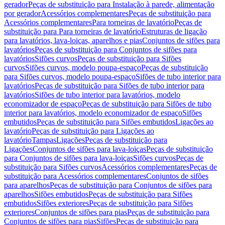
gerador
Peças de substituição para Instalação à parede, alimentação
por gerador
Acessórios complementares
Peças de substituição para
Acessórios complementares
Para torneiras de lavatório
Peças de
substituição para Para torneiras de lavatório
Estruturas de ligação
para lavatórios, lava-loiças, aparelhos e pias
Conjuntos de sifões para
lavatórios
Peças de substituição para Conjuntos de sifões para
lavatórios
Sifões curvos
Peças de substituição para Sifões
curvos
Sifões curvos, modelo poupa-espaço
Peças de substituição
para Sifões curvos, modelo poupa-espaço
Sifões de tubo interior para
lavatórios
Peças de substituição para Sifões de tubo interior para
lavatórios
Sifões de tubo interior para lavatórios, modelo
economizador de espaço
Peças de substituição para Sifões de tubo
interior para lavatórios, modelo economizador de espaço
Sifões
embutidos
Peças de substituição para Sifões embutidos
Ligações ao
lavatório
Peças de substituição para Ligações ao
lavatório
Tampas
Ligações
Peças de substituição para
Ligações
Conjuntos de sifões para lava-loiças
Peças de substituição
para Conjuntos de sifões para lava-loiças
Sifões curvos
Peças de
substituição para Sifões curvos
Acessórios complementares
Peças de
substituição para Acessórios complementares
Conjuntos de sifões
para aparelhos
Peças de substituição para Conjuntos de sifões para
aparelhos
Sifões embutidos
Peças de substituição para Sifões
embutidos
Sifões exteriores
Peças de substituição para Sifões
exteriores
Conjuntos de sifões para pias
Peças de substituição para
Conjuntos de sifões para pias
Sifões
Peças de substituição para