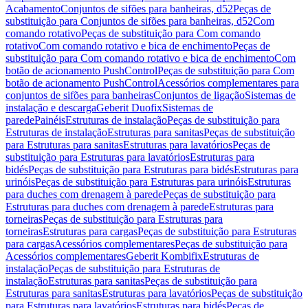
Acabamento
Conjuntos de sifões para banheiras, d52
Peças de
substituição para Conjuntos de sifões para banheiras, d52
Com
comando rotativo
Peças de substituição para Com comando
rotativo
Com comando rotativo e bica de enchimento
Peças de
substituição para Com comando rotativo e bica de enchimento
Com
botão de acionamento PushControl
Peças de substituição para Com
botão de acionamento PushControl
Acessórios complementares para
conjuntos de sifões para banheiras
Conjuntos de ligação
Sistemas de
instalação e descarga
Geberit Duofix
Sistemas de
parede
Painéis
Estruturas de instalação
Peças de substituição para
Estruturas de instalação
Estruturas para sanitas
Peças de substituição
para Estruturas para sanitas
Estruturas para lavatórios
Peças de
substituição para Estruturas para lavatórios
Estruturas para
bidés
Peças de substituição para Estruturas para bidés
Estruturas para
urinóis
Peças de substituição para Estruturas para urinóis
Estruturas
para duches com drenagem à parede
Peças de substituição para
Estruturas para duches com drenagem à parede
Estruturas para
torneiras
Peças de substituição para Estruturas para
torneiras
Estruturas para cargas
Peças de substituição para Estruturas
para cargas
Acessórios complementares
Peças de substituição para
Acessórios complementares
Geberit Kombifix
Estruturas de
instalação
Peças de substituição para Estruturas de
instalação
Estruturas para sanitas
Peças de substituição para
Estruturas para sanitas
Estruturas para lavatórios
Peças de substituição
para Estruturas para lavatórios
Estruturas para bidés
Peças de