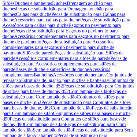
Sifões
Duches e banheiras
Duches
Drenagem ao chão para
duches
Peças de substituição para Drenagem ao chão para
duches
Calhas para duche
Peças de substituição para Calhas para
duche
Acessórios para calhas para duche
Peças de substituição para
Acessórios para calhas para duche
Esgotos no pavimento para
duche
Peças de substituição para Esgotos no pavimento para
duche
Acessórios complementares para esgotos no pavimento para
duche de pavimento
Peças de substituição para Acessórios
complementares para esgotos no pavimento para duche de
pavimento
Sifões de parede
Peças de substituição para Sifões de
parede
Acessórios complementares para sifões de parede
Peças de
substituição para Acessórios complementares para sifões de
parede
Bases de duche e superfícies de duche
Acessórios
complementares
Banheiras
Acessórios complementares
Conjuntos de
reparação
Estruturas de ligação para duches e banheiras
Conjuntos de
sifões para bases de duche, d52
Peças de substituição para Conjuntos
de sifões para bases de duche, d52
Com tampão de sifão
Peças de
substituição para Com tampão de sifão
Conjuntos de sifões para
bases de duche, d62
Peças de substituição para Conjuntos de sifões
para bases de duche, d62
Com tampão de sifão
Peças de substituição
para Com tampão de sifão
Conjuntos de sifões para bases de duche,
d90
Peças de substituição para Conjuntos de sifões para bases de
duche, d90
Com tampão de sifão
Peças de substituição para Com
tampão de sifão
Sem tampão de sifão
Peças de substituição para Sem
tampão de sifão
Acabamento
Peças de substituição para