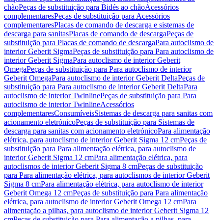
chão
Peças de substituição para Bidés ao chão
Acessórios
complementares
Peças de substituição para Acessórios
complementares
Placas de comando de descarga e sistemas de
descarga para sanitas
Placas de comando de descarga
Peças de
substituição para Placas de comando de descarga
Para autoclismo de
interior Geberit Sigma
Peças de substituição para Para autoclismo de
interior Geberit Sigma
Para autoclismo de interior Geberit
Omega
Peças de substituição para Para autoclismo de interior
Geberit Omega
Para autoclismo de interior Geberit Delta
Peças de
substituição para Para autoclismo de interior Geberit Delta
Para
autoclismo de interior Twinline
Peças de substituição para Para
autoclismo de interior Twinline
Acessórios
complementares
Consumíveis
Sistemas de descarga para sanitas com
acionamento eletrónico
Peças de substituição para Sistemas de
descarga para sanitas com acionamento eletrónico
Para alimentação
elétrica, para autoclismo de interior Geberit Sigma 12 cm
Peças de
substituição para Para alimentação elétrica, para autoclismo de
interior Geberit Sigma 12 cm
Para alimentação elétrica, para
autoclismos de interior Geberit Sigma 8 cm
Peças de substituição
para Para alimentação elétrica, para autoclismos de interior Geberit
Sigma 8 cm
Para alimentação elétrica, para autoclismo de interior
Geberit Omega 12 cm
Peças de substituição para Para alimentação
elétrica, para autoclismo de interior Geberit Omega 12 cm
Para
alimentação a pilhas, para autoclismo de interior Geberit Sigma 12
cm
Peças de substituição para Para alimentação a pilhas, para