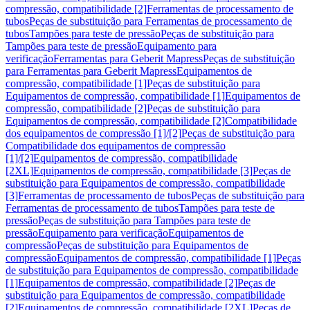
compressão, compatibilidade [2]
Ferramentas de processamento de
tubos
Peças de substituição para Ferramentas de processamento de
tubos
Tampões para teste de pressão
Peças de substituição para
Tampões para teste de pressão
Equipamento para
verificação
Ferramentas para Geberit Mapress
Peças de substituição
para Ferramentas para Geberit Mapress
Equipamentos de
compressão, compatibilidade [1]
Peças de substituição para
Equipamentos de compressão, compatibilidade [1]
Equipamentos de
compressão, compatibilidade [2]
Peças de substituição para
Equipamentos de compressão, compatibilidade [2]
Compatibilidade
dos equipamentos de compressão [1]/[2]
Peças de substituição para
Compatibilidade dos equipamentos de compressão
[1]/[2]
Equipamentos de compressão, compatibilidade
[2XL]
Equipamentos de compressão, compatibilidade [3]
Peças de
substituição para Equipamentos de compressão, compatibilidade
[3]
Ferramentas de processamento de tubos
Peças de substituição para
Ferramentas de processamento de tubos
Tampões para teste de
pressão
Peças de substituição para Tampões para teste de
pressão
Equipamento para verificação
Equipamentos de
compressão
Peças de substituição para Equipamentos de
compressão
Equipamentos de compressão, compatibilidade [1]
Peças
de substituição para Equipamentos de compressão, compatibilidade
[1]
Equipamentos de compressão, compatibilidade [2]
Peças de
substituição para Equipamentos de compressão, compatibilidade
[2]
Equipamentos de compressão, compatibilidade [2XL]
Peças de