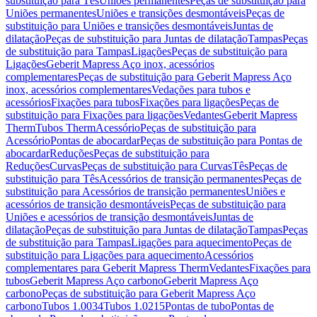
substituição para Tês
Uniões permanentes
Peças de substituição para
Uniões permanentes
Uniões e transições desmontáveis
Peças de
substituição para Uniões e transições desmontáveis
Juntas de
dilatação
Peças de substituição para Juntas de dilatação
Tampas
Peças
de substituição para Tampas
Ligações
Peças de substituição para
Ligações
Geberit Mapress Aço inox, acessórios
complementares
Peças de substituição para Geberit Mapress Aço
inox, acessórios complementares
Vedações para tubos e
acessórios
Fixações para tubos
Fixações para ligações
Peças de
substituição para Fixações para ligações
Vedantes
Geberit Mapress
Therm
Tubos Therm
Acessório
Peças de substituição para
Acessório
Pontas de abocardar
Peças de substituição para Pontas de
abocardar
Reduções
Peças de substituição para
Reduções
Curvas
Peças de substituição para Curvas
Tês
Peças de
substituição para Tês
Acessórios de transição permanentes
Peças de
substituição para Acessórios de transição permanentes
Uniões e
acessórios de transição desmontáveis
Peças de substituição para
Uniões e acessórios de transição desmontáveis
Juntas de
dilatação
Peças de substituição para Juntas de dilatação
Tampas
Peças
de substituição para Tampas
Ligações para aquecimento
Peças de
substituição para Ligações para aquecimento
Acessórios
complementares para Geberit Mapress Therm
Vedantes
Fixações para
tubos
Geberit Mapress Aço carbono
Geberit Mapress Aço
carbono
Peças de substituição para Geberit Mapress Aço
carbono
Tubos 1.0034
Tubos 1.0215
Pontas de tubo
Pontas de