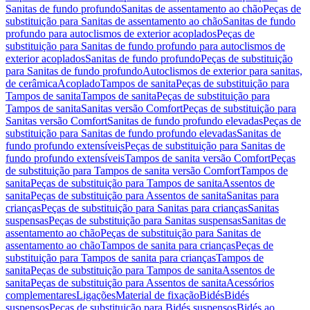
Sanitas de fundo profundo
Sanitas de assentamento ao chão
Peças de
substituição para Sanitas de assentamento ao chão
Sanitas de fundo
profundo para autoclismos de exterior acoplados
Peças de
substituição para Sanitas de fundo profundo para autoclismos de
exterior acoplados
Sanitas de fundo profundo
Peças de substituição
para Sanitas de fundo profundo
Autoclismos de exterior para sanitas,
de cerâmica
Acoplado
Tampos de sanita
Peças de substituição para
Tampos de sanita
Tampos de sanita
Peças de substituição para
Tampos de sanita
Sanitas versão Comfort
Peças de substituição para
Sanitas versão Comfort
Sanitas de fundo profundo elevadas
Peças de
substituição para Sanitas de fundo profundo elevadas
Sanitas de
fundo profundo extensíveis
Peças de substituição para Sanitas de
fundo profundo extensíveis
Tampos de sanita versão Comfort
Peças
de substituição para Tampos de sanita versão Comfort
Tampos de
sanita
Peças de substituição para Tampos de sanita
Assentos de
sanita
Peças de substituição para Assentos de sanita
Sanitas para
crianças
Peças de substituição para Sanitas para crianças
Sanitas
suspensas
Peças de substituição para Sanitas suspensas
Sanitas de
assentamento ao chão
Peças de substituição para Sanitas de
assentamento ao chão
Tampos de sanita para crianças
Peças de
substituição para Tampos de sanita para crianças
Tampos de
sanita
Peças de substituição para Tampos de sanita
Assentos de
sanita
Peças de substituição para Assentos de sanita
Acessórios
complementares
Ligações
Material de fixação
Bidés
Bidés
suspensos
Peças de substituição para Bidés suspensos
Bidés ao