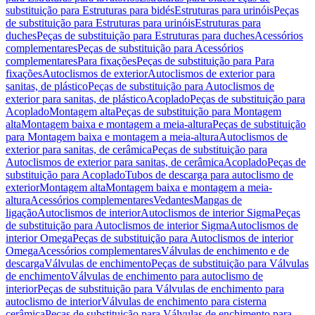
substituição para Estruturas para bidés
Estruturas para urinóis
Peças
de substituição para Estruturas para urinóis
Estruturas para
duches
Peças de substituição para Estruturas para duches
Acessórios
complementares
Peças de substituição para Acessórios
complementares
Para fixações
Peças de substituição para Para
fixações
Autoclismos de exterior
Autoclismos de exterior para
sanitas, de plástico
Peças de substituição para Autoclismos de
exterior para sanitas, de plástico
Acoplado
Peças de substituição para
Acoplado
Montagem alta
Peças de substituição para Montagem
alta
Montagem baixa e montagem a meia-altura
Peças de substituição
para Montagem baixa e montagem a meia-altura
Autoclismos de
exterior para sanitas, de cerâmica
Peças de substituição para
Autoclismos de exterior para sanitas, de cerâmica
Acoplado
Peças de
substituição para Acoplado
Tubos de descarga para autoclismo de
exterior
Montagem alta
Montagem baixa e montagem a meia-
altura
Acessórios complementares
Vedantes
Mangas de
ligação
Autoclismos de interior
Autoclismos de interior Sigma
Peças
de substituição para Autoclismos de interior Sigma
Autoclismos de
interior Omega
Peças de substituição para Autoclismos de interior
Omega
Acessórios complementares
Válvulas de enchimento e de
descarga
Válvulas de enchimento
Peças de substituição para Válvulas
de enchimento
Válvulas de enchimento para autoclismo de
interior
Peças de substituição para Válvulas de enchimento para
autoclismo de interior
Válvulas de enchimento para cisterna
cerâmica
Peças de substituição para Válvulas de enchimento para