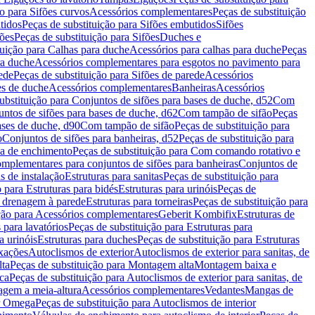
ão para Sifões curvos
Acessórios complementares
Peças de substituição
tidos
Peças de substituição para Sifões embutidos
Sifões
fões
Peças de substituição para Sifões
Duches e
tuição para Calhas para duche
Acessórios para calhas para duche
Peças
ra duche
Acessórios complementares para esgotos no pavimento para
ede
Peças de substituição para Sifões de parede
Acessórios
es de duche
Acessórios complementares
Banheiras
Acessórios
ubstituição para Conjuntos de sifões para bases de duche, d52
Com
untos de sifões para bases de duche, d62
Com tampão de sifão
Peças
ases de duche, d90
Com tampão de sifão
Peças de substituição para
o
Conjuntos de sifões para banheiras, d52
Peças de substituição para
a de enchimento
Peças de substituição para Com comando rotativo e
mplementares para conjuntos de sifões para banheiras
Conjuntos de
s de instalação
Estruturas para sanitas
Peças de substituição para
 para Estruturas para bidés
Estruturas para urinóis
Peças de
m drenagem à parede
Estruturas para torneiras
Peças de substituição para
ição para Acessórios complementares
Geberit Kombifix
Estruturas de
 para lavatórios
Peças de substituição para Estruturas para
a urinóis
Estruturas para duches
Peças de substituição para Estruturas
ixações
Autoclismos de exterior
Autoclismos de exterior para sanitas, de
ta
Peças de substituição para Montagem alta
Montagem baixa e
ica
Peças de substituição para Autoclismos de exterior para sanitas, de
gem a meia-altura
Acessórios complementares
Vedantes
Mangas de
or Omega
Peças de substituição para Autoclismos de interior