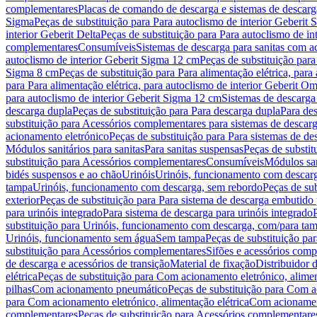
complementares
Placas de comando de descarga e sistemas de descarga
Sigma
Peças de substituição para Para autoclismo de interior Geberit 
interior Geberit Delta
Peças de substituição para Para autoclismo de in
complementares
Consumíveis
Sistemas de descarga para sanitas com a
autoclismo de interior Geberit Sigma 12 cm
Peças de substituição para
Sigma 8 cm
Peças de substituição para Para alimentação elétrica, para
para Para alimentação elétrica, para autoclismo de interior Geberit 
para autoclismo de interior Geberit Sigma 12 cm
Sistemas de descarga
descarga dupla
Peças de substituição para Para descarga dupla
Para de
substituição para Acessórios complementares para sistemas de descarg
acionamento eletrónico
Peças de substituição para Para sistemas de d
Módulos sanitários para sanitas
Para sanitas suspensas
Peças de substit
substituição para Acessórios complementares
Consumíveis
Módulos san
bidés suspensos e ao chão
Urinóis
Urinóis, funcionamento com descar
tampa
Urinóis, funcionamento com descarga, sem rebordo
Peças de su
exterior
Peças de substituição para Para sistema de descarga embutido
para urinóis integrado
Para sistema de descarga para urinóis integrado
substituição para Urinóis, funcionamento com descarga, com/para ta
Urinóis, funcionamento sem água
Sem tampa
Peças de substituição p
substituição para Acessórios complementares
Sifões e acessórios comp
de descarga e acessórios de transição
Material de fixação
Distribuidor 
elétrica
Peças de substituição para Com acionamento eletrónico, alimen
pilhas
Com acionamento pneumático
Peças de substituição para Com 
para Com acionamento eletrónico, alimentação elétrica
Com acionament
complementares
Peças de substituição para Acessórios complementare