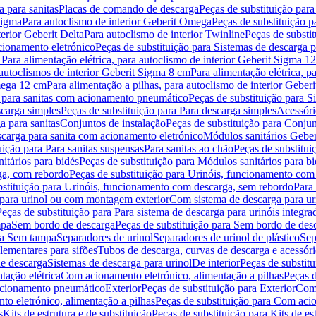
 para sanitas
Placas de comando de descarga
Peças de substituição par
Sigma
Para autoclismo de interior Geberit Omega
Peças de substituição p
terior Geberit Delta
Para autoclismo de interior Twinline
Peças de substit
cionamento eletrónico
Peças de substituição para Sistemas de descarga 
 Para alimentação elétrica, para autoclismo de interior Geberit Sigma 1
 autoclismos de interior Geberit Sigma 8 cm
Para alimentação elétrica, 
Omega 12 cm
Para alimentação a pilhas, para autoclismo de interior Gebe
 para sanitas com acionamento pneumático
Peças de substituição para 
scarga simples
Peças de substituição para Para descarga simples
Acessóri
a para sanitas
Conjuntos de instalação
Peças de substituição para Conjun
escarga para sanita com acionamento eletrónico
Módulos sanitários Geber
uição para Para sanitas suspensas
Para sanitas ao chão
Peças de substitui
itários para bidés
Peças de substituição para Módulos sanitários para bi
ga, com rebordo
Peças de substituição para Urinóis, funcionamento com
bstituição para Urinóis, funcionamento com descarga, sem rebordo
Para
 para urinol ou com montagem exterior
Com sistema de descarga para ur
Peças de substituição para Para sistema de descarga para urinóis integra
mpa
Sem bordo de descarga
Peças de substituição para Sem bordo de des
ara Sem tampa
Separadores de urinol
Separadores de urinol de plástico
Sep
lementares para sifões
Tubos de descarga, curvas de descarga e acessóri
de descarga
Sistemas de descarga para urinol
De interior
Peças de substitu
tação elétrica
Com acionamento eletrónico, alimentação a pilhas
Peças d
acionamento pneumático
Exterior
Peças de substituição para Exterior
Com 
o eletrónico, alimentação a pilhas
Peças de substituição para Com acio
s
Kits de estrutura e de substituição
Peças de substituição para Kits de est