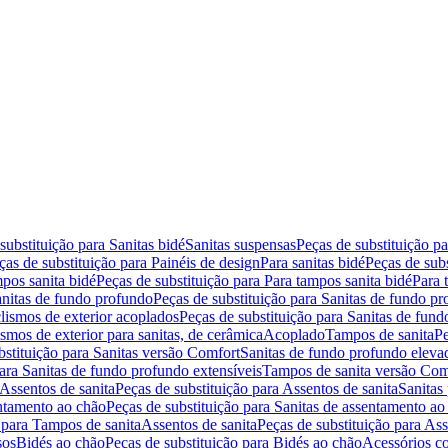
substituição para Sanitas bidé
Sanitas suspensas
Peças de substituição p
ças de substituição para Painéis de design
Para sanitas bidé
Peças de subs
pos sanita bidé
Peças de substituição para Para tampos sanita bidé
Para 
nitas de fundo profundo
Peças de substituição para Sanitas de fundo p
lismos de exterior acoplados
Peças de substituição para Sanitas de fund
smos de exterior para sanitas, de cerâmica
Acoplado
Tampos de sanita
Pe
bstituição para Sanitas versão Comfort
Sanitas de fundo profundo eleva
para Sanitas de fundo profundo extensíveis
Tampos de sanita versão Com
Assentos de sanita
Peças de substituição para Assentos de sanita
Sanitas 
entamento ao chão
Peças de substituição para Sanitas de assentamento ao
 para Tampos de sanita
Assentos de sanita
Peças de substituição para Ass
sos
Bidés ao chão
Peças de substituição para Bidés ao chão
Acessórios c