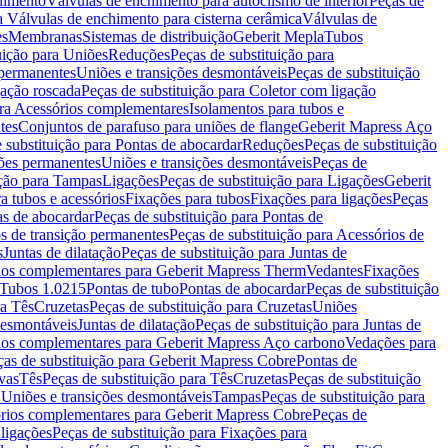
chimento
Válvulas de enchimento para autoclismo de interior
Peças de
a Válvulas de enchimento para cisterna cerâmica
Válvulas de
es
Membranas
Sistemas de distribuição
Geberit Mepla
Tubos
uição para Uniões
Reduções
Peças de substituição para
 permanentes
Uniões e transições desmontáveis
Peças de substituição
gação roscada
Peças de substituição para Coletor com ligação
ara Acessórios complementares
Isolamentos para tubos e
tes
Conjuntos de parafuso para uniões de flange
Geberit Mapress Aço
 substituição para Pontas de abocardar
Reduções
Peças de substituição
iões permanentes
Uniões e transições desmontáveis
Peças de
ição para Tampas
Ligações
Peças de substituição para Ligações
Geberit
a tubos e acessórios
Fixações para tubos
Fixações para ligações
Peças
as de abocardar
Peças de substituição para Pontas de
s de transição permanentes
Peças de substituição para Acessórios de
s
Juntas de dilatação
Peças de substituição para Juntas de
ios complementares para Geberit Mapress Therm
Vedantes
Fixações
Tubos 1.0215
Pontas de tubo
Pontas de abocardar
Peças de substituição
ra Tês
Cruzetas
Peças de substituição para Cruzetas
Uniões
desmontáveis
Juntas de dilatação
Peças de substituição para Juntas de
ios complementares para Geberit Mapress Aço carbono
Vedações para
ças de substituição para Geberit Mapress Cobre
Pontas de
vas
Tês
Peças de substituição para Tês
Cruzetas
Peças de substituição
a Uniões e transições desmontáveis
Tampas
Peças de substituição para
rios complementares para Geberit Mapress Cobre
Peças de
 ligações
Peças de substituição para Fixações para