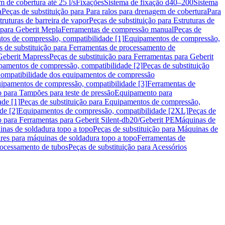
m de cobertura até 25 l/s
Fixações
Sistema de fixação d40–200
Sistema
a
Peças de substituição para Para ralos para drenagem de cobertura
Para
truturas de barreira de vapor
Peças de substituição para Estruturas de
 para Geberit Mepla
Ferramentas de compressão manual
Peças de
tos de compressão, compatibilidade [1]
Equipamentos de compressão,
s de substituição para Ferramentas de processamento de
Geberit Mapress
Peças de substituição para Ferramentas para Geberit
pamentos de compressão, compatibilidade [2]
Peças de substituição
 Compatibilidade dos equipamentos de compressão
uipamentos de compressão, compatibilidade [3]
Ferramentas de
o para Tampões para teste de pressão
Equipamento para
de [1]
Peças de substituição para Equipamentos de compressão,
de [2]
Equipamentos de compressão, compatibilidade [2XL]
Peças de
o para Ferramentas para Geberit Silent-db20/Geberit PE
Máquinas de
nas de soldadura topo a topo
Peças de substituição para Máquinas de
res para máquinas de soldadura topo a topo
Ferramentas de
rocessamento de tubos
Peças de substituição para Acessórios