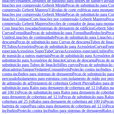
ligações
Vedantes
Conjuntos de parafuso para uniões de flange
Válvula
ligações por compressão Geberit Mepla
Peças de substituição para C
compressão Geberit Mapress
Válvulas de corte esféricas para monta
ligações por compressão Geberit Mepla
Peças de substituição para C
ligações Compact
Com ligações por compressão Geberit Mapress
Peça
compressão Geberit Mapress
Secções de contador de água para monta
Com ligações roscadas
Sistemas de drenagem de edifícios
Geberit Sile
Curvas
Forquilhas
Peças de substituição para Forquilhas
Reduções
Peça
Uniões
Ligações de continuidade
Peças de substituição para Ligações 
descarga
Peças de substituição para Curvas de descarga
Tubos de ligaç
PE
Tubos
Acessórios
Peças de substituição para Acessórios
Curvas
Forq
especiais
Acessórios SuperTube
Curvas
Acessórios especiais
Uniões
Peç
de transição a outros materiais
Peças de substituição para Acessórios de
substituição para Acessórios de ligação
Curvas de descarga
Peças de su
substituição para Tubos de ligação
Sifões curvos
Peças de substituição
abraçadeiras
Tampas
Vedantes
Consumíveis
Proteção contra incêndios,
contra-incêndios para sistemas de drenagem
Peças de substituição par
percussão
Isolamentos para estrutura com isolamento de ruído por per
de admissão de ar
Drenagem de cobertura Geberit Pluvia
Ralos para d
substituição para Ralos para drenagem de cobertura até 12 l/s
Ralos pa
até 100 l/s
Peças de substituição para Ralos para drenagem de cobertura
para drenagem de cobertura até 12 l/s
Peças de substituição para Ralos
cobertura até 25 l/s
Ralos para drenagem de cobertura até 100 l/s
Peças
barreira de vapor
Para ralos para drenagem de cobertura até 12 l/s
Peças
incêndios
Proteção contra incêndios para sistemas de drenagem
Ralos 