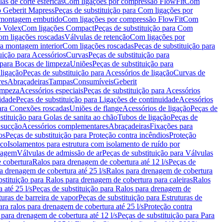
as de corte esféricas
Com ligações por compressão FlowFit
Com
 Geberit Mapress
Peças de substituição para Com ligações por
ra montagem embutido
Com ligações por compressão FlowFit
Com
o Volex
Com ligações Compact
Peças de substituição para Com
m ligações roscadas
Válvulas de retenção
Com ligações por
ra montagem interior
Com ligações roscadas
Peças de substituição para
uição para Acessórios
Curvas
Peças de substituição para
 para Bocas de limpeza
Uniões
Peças de substituição para
 ligação
Peças de substituição para Acessórios de ligação
Curvas de
res
Abraçadeiras
Tampas
Consumíveis
Geberit
limpeza
Acessórios especiais
Peças de substituição para Acessórios
idade
Peças de substituição para Ligações de continuidade
Acessórios
para Conexões roscadas
Uniões de flange
Acessórios de ligação
Peças de
stituição para Golas de sanita ao chão
Tubos de ligação
Peças de
 sucção
Acessórios complementares
Abraçadeiras
Fixações para
os
Peças de substituição para Proteção contra incêndios
Proteção
ico
Isolamentos para estrutura com isolamento de ruído por
enagem
Válvulas de admissão de ar
Peças de substituição para Válvulas
e cobertura
Ralos para drenagem de cobertura até 12 l/s
Peças de
a drenagem de cobertura até 25 l/s
Ralos para drenagem de cobertura
bstituição para Ralos para drenagem de cobertura para caleiras
Ralos
 até 25 l/s
Peças de substituição para Ralos para drenagem de
turas de barreira de vapor
Peças de substituição para Estruturas de
ara ralos para drenagem de cobertura até 25 l/s
Proteção contra
 para drenagem de cobertura até 12 l/s
Peças de substituição para Para