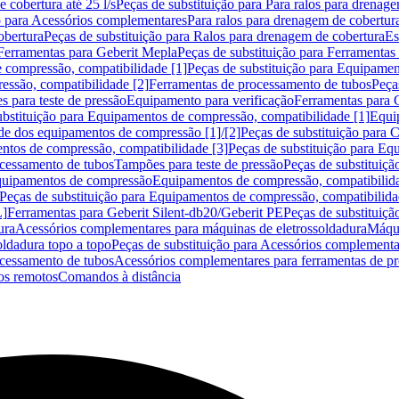
 cobertura até 25 l/s
Peças de substituição para Para ralos para drenage
o para Acessórios complementares
Para ralos para drenagem de cobertur
obertura
Peças de substituição para Ralos para drenagem de cobertura
Es
Ferramentas para Geberit Mepla
Peças de substituição para Ferramentas
 compressão, compatibilidade [1]
Peças de substituição para Equipamen
essão, compatibilidade [2]
Ferramentas de processamento de tubos
Peça
s para teste de pressão
Equipamento para verificação
Ferramentas para 
ubstituição para Equipamentos de compressão, compatibilidade [1]
Equi
de dos equipamentos de compressão [1]/[2]
Peças de substituição para
tos de compressão, compatibilidade [3]
Peças de substituição para Eq
ocessamento de tubos
Tampões para teste de pressão
Peças de substituiçã
Equipamentos de compressão
Equipamentos de compressão, compatibilida
Peças de substituição para Equipamentos de compressão, compatibilida
L]
Ferramentas para Geberit Silent-db20/Geberit PE
Peças de substituiçã
ura
Acessórios complementares para máquinas de eletrossoldadura
Máqui
ldadura topo a topo
Peças de substituição para Acessórios complementa
ocessamento de tubos
Acessórios complementares para ferramentas de p
s remotos
Comandos à distância