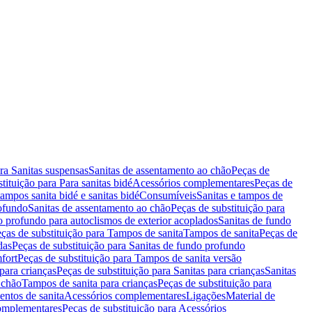
ara Sanitas suspensas
Sanitas de assentamento ao chão
Peças de
tituição para Para sanitas bidé
Acessórios complementares
Peças de
tampos sanita bidé e sanitas bidé
Consumíveis
Sanitas e tampos de
rofundo
Sanitas de assentamento ao chão
Peças de substituição para
o profundo para autoclismos de exterior acoplados
Sanitas de fundo
ças de substituição para Tampos de sanita
Tampos de sanita
Peças de
das
Peças de substituição para Sanitas de fundo profundo
fort
Peças de substituição para Tampos de sanita versão
para crianças
Peças de substituição para Sanitas para crianças
Sanitas
 chão
Tampos de sanita para crianças
Peças de substituição para
entos de sanita
Acessórios complementares
Ligações
Material de
omplementares
Peças de substituição para Acessórios