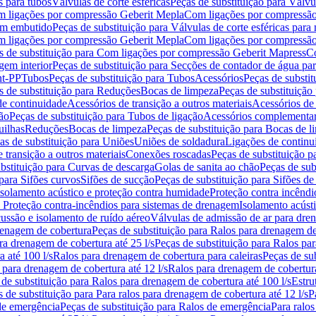
s para tubos
Válvulas de corte esféricas
Peças de substituição para Válvul
om ligações por compressão Geberit Mepla
Com ligações por compressão
gem embutido
Peças de substituição para Válvulas de corte esféricas pa
om ligações por compressão Geberit Mepla
Com ligações por compressã
s de substituição para Com ligações por compressão Geberit Mapress
Co
gem interior
Peças de substituição para Secções de contador de água pa
nt-PP
Tubos
Peças de substituição para Tubos
Acessórios
Peças de substit
s de substituição para Reduções
Bocas de limpeza
Peças de substituição
de continuidade
Acessórios de transição a outros materiais
Acessórios de
ão
Peças de substituição para Tubos de ligação
Acessórios complementa
uilhas
Reduções
Bocas de limpeza
Peças de substituição para Bocas de 
as de substituição para Uniões
Uniões de soldadura
Ligações de continu
 transição a outros materiais
Conexões roscadas
Peças de substituição 
bstituição para Curvas de descarga
Golas de sanita ao chão
Peças de sub
 para Sifões curvos
Sifões de sucção
Peças de substituição para Sifões de
 isolamento acústico e proteção contra humidade
Proteção contra incêndi
a Proteção contra-incêndios para sistemas de drenagem
Isolamento acúst
cussão e isolamento de ruído aéreo
Válvulas de admissão de ar para dr
renagem de cobertura
Peças de substituição para Ralos para drenagem d
ra drenagem de cobertura até 25 l/s
Peças de substituição para Ralos par
 até 100 l/s
Ralos para drenagem de cobertura para caleiras
Peças de su
 para drenagem de cobertura até 12 l/s
Ralos para drenagem de cobertura
 de substituição para Ralos para drenagem de cobertura até 100 l/s
Estru
 de substituição para Para ralos para drenagem de cobertura até 12 l/s
P
de emergência
Peças de substituição para Ralos de emergência
Para ralos