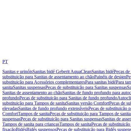
PT
Sanitas e urinóis
Sanitas bidé Geberit AquaClean
Sanitas bidé
Peças de 
substituição para Sanitas de assentamento ao chão
Painéis de design
Pe
substituição para Acessórios complementares
Para sanitas bidé
Para tam
sanita
Sanitas suspensas
Peças de substituição para Sanitas suspensas
Sa
Sanitas de assentamento ao chão
Sanitas de fundo profundo para autoc
profundo
Peças de substituição para Sanitas de fundo profundo
Autocli
substituição para Tampos de sanita
Sanitas versão Comfort
Peças de su
elevadas
Sanitas de fundo profundo extensíveis
Peças de substituição 
Comfort
Tampos de sanita
Peças de substituição para Tampos de sanita
suspensas
Peças de substituição para Sanitas suspensas
Sanitas de ass
Tampos de sanita para crianças
Tampos de sanita
Peças de substituição
fixação
Bidés
Bidés suspensos
Peças de substituição para Bidés suspen