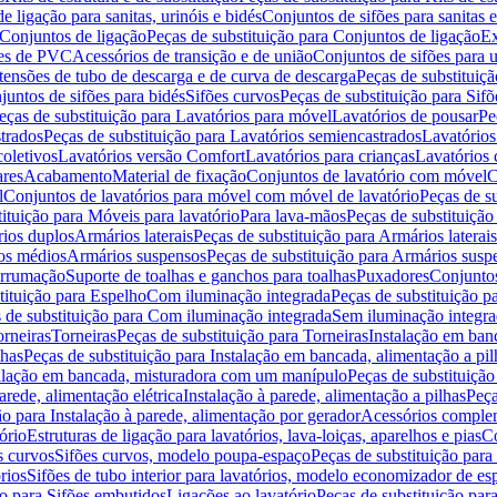
de ligação para sanitas, urinóis e bidés
Conjuntos de sifões para sanitas e
Conjuntos de ligação
Peças de substituição para Conjuntos de ligação
Ex
ões de PVC
Acessórios de transição e de união
Conjuntos de sifões para u
tensões de tubo de descarga e de curva de descarga
Peças de substituiç
juntos de sifões para bidés
Sifões curvos
Peças de substituição para Sif
eças de substituição para Lavatórios para móvel
Lavatórios de pousar
Pe
trados
Peças de substituição para Lavatórios semiencastrados
Lavatórios
coletivos
Lavatórios versão Comfort
Lavatórios para crianças
Lavatórios 
res
Acabamento
Material de fixação
Conjuntos de lavatório com móvel
C
l
Conjuntos de lavatórios para móvel com móvel de lavatório
Peças de s
ituição para Móveis para lavatório
Para lava-mãos
Peças de substituição
rios duplos
Armários laterais
Peças de substituição para Armários laterais
os médios
Armários suspensos
Peças de substituição para Armários susp
arrumação
Suporte de toalhas e ganchos para toalhas
Puxadores
Conjuntos
tituição para Espelho
Com iluminação integrada
Peças de substituição 
 de substituição para Com iluminação integrada
Sem iluminação integr
orneiras
Torneiras
Peças de substituição para Torneiras
Instalação em banc
lhas
Peças de substituição para Instalação em bancada, alimentação a pil
alação em bancada, misturadora com um manípulo
Peças de substituiçã
arede, alimentação elétrica
Instalação à parede, alimentação a pilhas
Peça
ão para Instalação à parede, alimentação por gerador
Acessórios comple
ório
Estruturas de ligação para lavatórios, lava-loiças, aparelhos e pias
Co
s curvos
Sifões curvos, modelo poupa-espaço
Peças de substituição par
rios
Sifões de tubo interior para lavatórios, modelo economizador de es
ão para Sifões embutidos
Ligações ao lavatório
Peças de substituição par