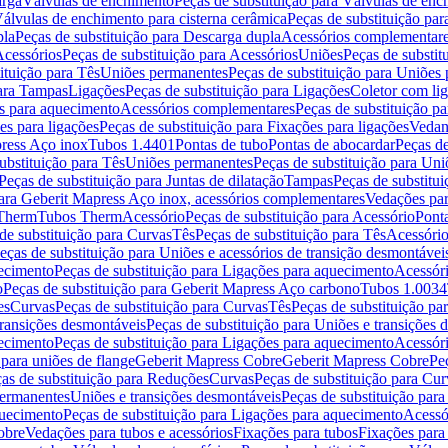
arga
Válvulas de enchimento
Peças de substituição para Válvulas de en
álvulas de enchimento para cisterna cerâmica
Peças de substituição par
pla
Peças de substituição para Descarga dupla
Acessórios complementar
cessórios
Peças de substituição para Acessórios
Uniões
Peças de substit
ituição para Tês
Uniões permanentes
Peças de substituição para Uniões
para Tampas
Ligações
Peças de substituição para Ligações
Coletor com li
es para aquecimento
Acessórios complementares
Peças de substituição p
es para ligações
Peças de substituição para Fixações para ligações
Vedan
press Aço inox
Tubos 1.4401
Pontas de tubo
Pontas de abocardar
Peças de
ubstituição para Tês
Uniões permanentes
Peças de substituição para Un
Peças de substituição para Juntas de dilatação
Tampas
Peças de substitu
para Geberit Mapress Aço inox, acessórios complementares
Vedações par
 Therm
Tubos Therm
Acessório
Peças de substituição para Acessório
Pont
de substituição para Curvas
Tês
Peças de substituição para Tês
Acessório
eças de substituição para Uniões e acessórios de transição desmontávei
ecimento
Peças de substituição para Ligações para aquecimento
Acessór
o
Peças de substituição para Geberit Mapress Aço carbono
Tubos 1.0034
es
Curvas
Peças de substituição para Curvas
Tês
Peças de substituição pa
transições desmontáveis
Peças de substituição para Uniões e transições 
ecimento
Peças de substituição para Ligações para aquecimento
Acessór
para uniões de flange
Geberit Mapress Cobre
Geberit Mapress Cobre
Pe
as de substituição para Reduções
Curvas
Peças de substituição para Cur
permanentes
Uniões e transições desmontáveis
Peças de substituição par
quecimento
Peças de substituição para Ligações para aquecimento
Acessó
obre
Vedações para tubos e acessórios
Fixações para tubos
Fixações para