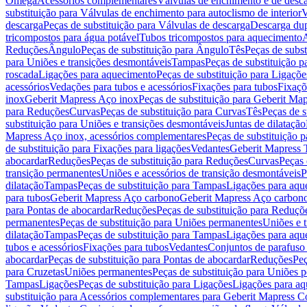
Omega
Acessórios complementares
Válvulas de enchimento e de desc
substituição para Válvulas de enchimento para autoclismo de interior
V
descarga
Peças de substituição para Válvulas de descarga
Descarga du
tricompostos para água potável
Tubos tricompostos para aquecimento
A
Reduções
Ângulo
Peças de substituição para Ângulo
Tês
Peças de subst
para Uniões e transições desmontáveis
Tampas
Peças de substituição 
roscada
Ligações para aquecimento
Peças de substituição para Ligaçõ
acessórios
Vedações para tubos e acessórios
Fixações para tubos
Fixaçõ
inox
Geberit Mapress Aço inox
Peças de substituição para Geberit Ma
para Reduções
Curvas
Peças de substituição para Curvas
Tês
Peças de s
substituição para Uniões e transições desmontáveis
Juntas de dilatação
Mapress Aço inox, acessórios complementares
Peças de substituição 
de substituição para Fixações para ligações
Vedantes
Geberit Mapress
abocardar
Reduções
Peças de substituição para Reduções
Curvas
Peças 
transição permanentes
Uniões e acessórios de transição desmontáveis
P
dilatação
Tampas
Peças de substituição para Tampas
Ligações para aqu
para tubos
Geberit Mapress Aço carbono
Geberit Mapress Aço carbon
para Pontas de abocardar
Reduções
Peças de substituição para Reduçõ
permanentes
Peças de substituição para Uniões permanentes
Uniões e 
dilatação
Tampas
Peças de substituição para Tampas
Ligações para aqu
tubos e acessórios
Fixações para tubos
Vedantes
Conjuntos de parafuso 
abocardar
Peças de substituição para Pontas de abocardar
Reduções
Peç
para Cruzetas
Uniões permanentes
Peças de substituição para Uniões 
Tampas
Ligações
Peças de substituição para Ligações
Ligações para a
substituição para Acessórios complementares para Geberit Mapress C