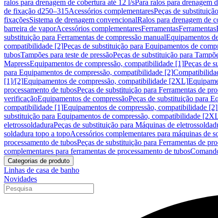
ralos para drenagem de cobertura até 12 l/s
Para ralos para drenagem de
de fixação d250–315
Acessórios complementares
Peças de substituiçã
fixações
Sistema de drenagem convencional
Ralos para drenagem de c
barreira de vapor
Acessórios complementares
Ferramentas
Ferramentas
substituição para Ferramentas de compressão manual
Equipamentos de
compatibilidade [2]
Peças de substituição para Equipamentos de compr
tubos
Tampões para teste de pressão
Peças de substituição para Tampõe
Mapress
Equipamentos de compressão, compatibilidade [1]
Peças de s
para Equipamentos de compressão, compatibilidade [2]
Compatibilida
[1]/[2]
Equipamentos de compressão, compatibilidade [2XL]
Equipamen
processamento de tubos
Peças de substituição para Ferramentas de pr
verificação
Equipamentos de compressão
Peças de substituição para 
compatibilidade [1]
Equipamentos de compressão, compatibilidade [2]
substituição para Equipamentos de compressão, compatibilidade [2X
eletrossoldadura
Peças de substituição para Máquinas de eletrossoldad
soldadura topo a topo
Acessórios complementares para máquinas de so
processamento de tubos
Peças de substituição para Ferramentas de pr
complementares para ferramentas de processamento de tubos
Comando
Categorias de produto
Linhas de casa de banho
Novidades