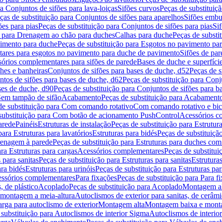
a Conjuntos de sifões para lava-loiças
Sifões curvos
Peças de substituiç
ças de substituição para Conjuntos de sifões para aparelhos
Sifões embu
ões para pias
Peças de substituição para Conjuntos de sifões para pias
Si
o para Drenagem ao chão para duches
Calhas para duche
Peças de substi
imento para duche
Peças de substituição para Esgotos no pavimento pa
tares para esgotos no pavimento para duche de pavimento
Sifões de par
sórios complementares para sifões de parede
Bases de duche e superfíci
ches e banheiras
Conjuntos de sifões para bases de duche, d52
Peças de s
tos de sifões para bases de duche, d62
Peças de substituição para Conj
ses de duche, d90
Peças de substituição para Conjuntos de sifões para b
 Sem tampão de sifão
Acabamento
Peças de substituição para Acabament
de substituição para Com comando rotativo
Com comando rotativo e bic
substituição para Com botão de acionamento PushControl
Acessórios co
arede
Painéis
Estruturas de instalação
Peças de substituição para Estrutura
para Estruturas para lavatórios
Estruturas para bidés
Peças de substituição
renagem à parede
Peças de substituição para Estruturas para duches co
ra Estruturas para cargas
Acessórios complementares
Peças de substitu
 para sanitas
Peças de substituição para Estruturas para sanitas
Estruturas
ara bidés
Estruturas para urinóis
Peças de substituição para Estruturas par
cessórios complementares
Para fixações
Peças de substituição para Para f
, de plástico
Acoplado
Peças de substituição para Acoplado
Montagem al
 montagem a meia-altura
Autoclismos de exterior para sanitas, de cerâm
rga para autoclismo de exterior
Montagem alta
Montagem baixa e monta
 substituição para Autoclismos de interior Sigma
Autoclismos de interi