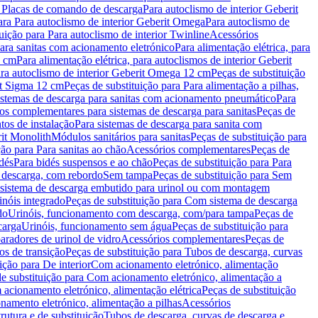
a Placas de comando de descarga
Para autoclismo de interior Geberit
ara Para autoclismo de interior Geberit Omega
Para autoclismo de
uição para Para autoclismo de interior Twinline
Acessórios
para sanitas com acionamento eletrónico
Para alimentação elétrica, para
2 cm
Para alimentação elétrica, para autoclismos de interior Geberit
para autoclismo de interior Geberit Omega 12 cm
Peças de substituição
rit Sigma 12 cm
Peças de substituição para Para alimentação a pilhas,
Sistemas de descarga para sanitas com acionamento pneumático
Para
os complementares para sistemas de descarga para sanitas
Peças de
tos de instalação
Para sistemas de descarga para sanita com
it Monolith
Módulos sanitários para sanitas
Peças de substituição para
ção para Para sanitas ao chão
Acessórios complementares
Peças de
dés
Para bidés suspensos e ao chão
Peças de substituição para Para
 descarga, com rebordo
Sem tampa
Peças de substituição para Sem
 sistema de descarga embutido para urinol ou com montagem
inóis integrado
Peças de substituição para Com sistema de descarga
do
Urinóis, funcionamento com descarga, com/para tampa
Peças de
carga
Urinóis, funcionamento sem água
Peças de substituição para
aradores de urinol de vidro
Acessórios complementares
Peças de
os de transição
Peças de substituição para Tubos de descarga, curvas
ição para De interior
Com acionamento eletrónico, alimentação
e substituição para Com acionamento eletrónico, alimentação a
acionamento eletrónico, alimentação elétrica
Peças de substituição
namento eletrónico, alimentação a pilhas
Acessórios
rutura e de substituição
Tubos de descarga, curvas de descarga e