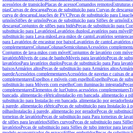
acessórios de transição
Placas de acesso
Comandos remotos
Estruturas 
pias
Curvas de descarga
Peças de substituição para Curvas de descarga
curva de descarga
Ligações de PVC
Peças de substituição para Ligaç
urinóis
Sifões de urinóis
Peças de substituição para Sifões de urinóis
Ex
descarga
Conjuntos de sifões para bidés
Peças de substituição para Con
substituição para Lavatórios
Lavatórios duplos
Lavatórios para móvel
P
substituição para Lava-mãos
Lava-mãos de canto
Lavatórios semiencas
para Lavatórios de encastrar por baixo
Lavatórios de canto
Lavatórios 
complementares
Colunas
Colunas
Semicolunas
Acessórios complementa
Conjuntos de lava-mãos com móvel
Conjuntos de lavatório com móve
lavatório
Móveis de casa de banho
Móveis para lavatório
Peças de subst
lavatórios
Para lavatórios duplos
Peças de substituição para Para lavató
baixos
Armários altos
Peças de substituição para Armários altos
Armári
parede
Acessórios complementares
Acessórios de gavetas e caixas de 
complementares
Espelhos e móveis com espelho
Espelho
Peças de subs
substituição para Móveis com espelho
Com iluminação integrada
Peças
complementares
Elementos de luz
Outros acessórios complementares
T
bancada, alimentação elétrica
Instalação em bancada, alimentação a pi
substituição para Instalação em bancada, alimentação por gerador
Inst
à parede, alimentação elétrica
Peças de substituição para Instalação à p
pilhas
Instalação à parede, alimentação por gerador
Peças de substituiç
torneiras de lavatório
Peças de substituição para Para torneiras de lavat
de sifões para lavatórios
Sifões curvos
Peças de substituição para Sifõe
lavatórios
Peças de substituição para Sifões de tubo interior para lavató
modelo economizador de espaço
Sifões embutidos
Peças de substituiç