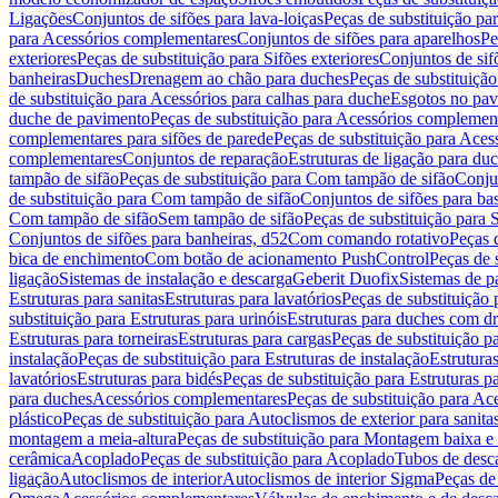
Ligações
Conjuntos de sifões para lava-loiças
Peças de substituição par
para Acessórios complementares
Conjuntos de sifões para aparelhos
Pe
exteriores
Peças de substituição para Sifões exteriores
Conjuntos de sif
banheiras
Duches
Drenagem ao chão para duches
Peças de substituiçã
de substituição para Acessórios para calhas para duche
Esgotos no pav
duche de pavimento
Peças de substituição para Acessórios complemen
complementares para sifões de parede
Peças de substituição para Aces
complementares
Conjuntos de reparação
Estruturas de ligação para du
tampão de sifão
Peças de substituição para Com tampão de sifão
Conjun
de substituição para Com tampão de sifão
Conjuntos de sifões para ba
Com tampão de sifão
Sem tampão de sifão
Peças de substituição para
Conjuntos de sifões para banheiras, d52
Com comando rotativo
Peças 
bica de enchimento
Com botão de acionamento PushControl
Peças de 
ligação
Sistemas de instalação e descarga
Geberit Duofix
Sistemas de p
Estruturas para sanitas
Estruturas para lavatórios
Peças de substituição 
substituição para Estruturas para urinóis
Estruturas para duches com d
Estruturas para torneiras
Estruturas para cargas
Peças de substituição pa
instalação
Peças de substituição para Estruturas de instalação
Estruturas
lavatórios
Estruturas para bidés
Peças de substituição para Estruturas p
para duches
Acessórios complementares
Peças de substituição para A
plástico
Peças de substituição para Autoclismos de exterior para sanitas
montagem a meia-altura
Peças de substituição para Montagem baixa e
cerâmica
Acoplado
Peças de substituição para Acoplado
Tubos de desca
ligação
Autoclismos de interior
Autoclismos de interior Sigma
Peças de