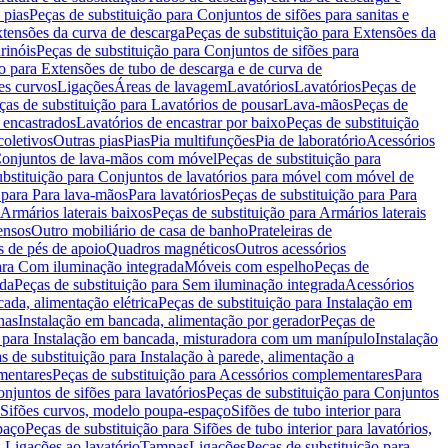
 pias
Peças de substituição para Conjuntos de sifões para sanitas e
tensões da curva de descarga
Peças de substituição para Extensões da
rinóis
Peças de substituição para Conjuntos de sifões para
ão para Extensões de tubo de descarga e de curva de
ões curvos
Ligações
Áreas de lavagem
Lavatórios
Lavatórios
Peças de
ças de substituição para Lavatórios de pousar
Lava-mãos
Peças de
 encastrados
Lavatórios de encastrar por baixo
Peças de substituição
coletivos
Outras pias
Pias
Pia multifunções
Pia de laboratório
Acessórios
onjuntos de lava-mãos com móvel
Peças de substituição para
ubstituição para Conjuntos de lavatórios para móvel com móvel de
 para Para lava-mãos
Para lavatórios
Peças de substituição para Para
Armários laterais baixos
Peças de substituição para Armários laterais
ensos
Outro mobiliário de casa de banho
Prateleiras de
 de pés de apoio
Quadros magnéticos
Outros acessórios
para Com iluminação integrada
Móveis com espelho
Peças de
ada
Peças de substituição para Sem iluminação integrada
Acessórios
ada, alimentação elétrica
Peças de substituição para Instalação em
has
Instalação em bancada, alimentação por gerador
Peças de
o para Instalação em bancada, misturadora com um manípulo
Instalação
s de substituição para Instalação à parede, alimentação a
mentares
Peças de substituição para Acessórios complementares
Para
njuntos de sifões para lavatórios
Peças de substituição para Conjuntos
a Sifões curvos, modelo poupa-espaço
Sifões de tubo interior para
paço
Peças de substituição para Sifões de tubo interior para lavatórios,
a Ligações ao lavatório
Tampas
Ligações
Peças de substituição para