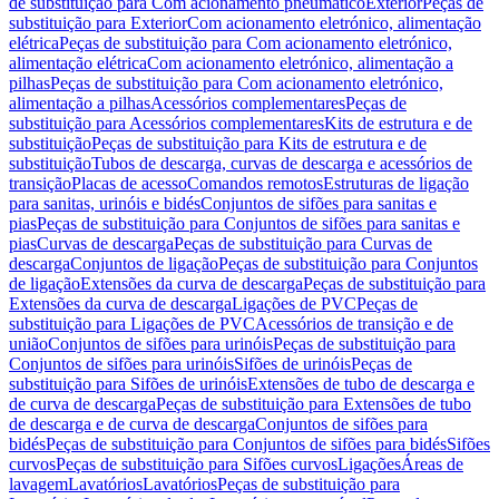
de substituição para Com acionamento pneumático
Exterior
Peças de
substituição para Exterior
Com acionamento eletrónico, alimentação
elétrica
Peças de substituição para Com acionamento eletrónico,
alimentação elétrica
Com acionamento eletrónico, alimentação a
pilhas
Peças de substituição para Com acionamento eletrónico,
alimentação a pilhas
Acessórios complementares
Peças de
substituição para Acessórios complementares
Kits de estrutura e de
substituição
Peças de substituição para Kits de estrutura e de
substituição
Tubos de descarga, curvas de descarga e acessórios de
transição
Placas de acesso
Comandos remotos
Estruturas de ligação
para sanitas, urinóis e bidés
Conjuntos de sifões para sanitas e
pias
Peças de substituição para Conjuntos de sifões para sanitas e
pias
Curvas de descarga
Peças de substituição para Curvas de
descarga
Conjuntos de ligação
Peças de substituição para Conjuntos
de ligação
Extensões da curva de descarga
Peças de substituição para
Extensões da curva de descarga
Ligações de PVC
Peças de
substituição para Ligações de PVC
Acessórios de transição e de
união
Conjuntos de sifões para urinóis
Peças de substituição para
Conjuntos de sifões para urinóis
Sifões de urinóis
Peças de
substituição para Sifões de urinóis
Extensões de tubo de descarga e
de curva de descarga
Peças de substituição para Extensões de tubo
de descarga e de curva de descarga
Conjuntos de sifões para
bidés
Peças de substituição para Conjuntos de sifões para bidés
Sifões
curvos
Peças de substituição para Sifões curvos
Ligações
Áreas de
lavagem
Lavatórios
Lavatórios
Peças de substituição para