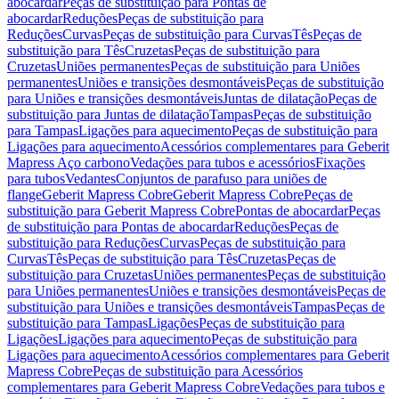
abocardar
Peças de substituição para Pontas de
abocardar
Reduções
Peças de substituição para
Reduções
Curvas
Peças de substituição para Curvas
Tês
Peças de
substituição para Tês
Cruzetas
Peças de substituição para
Cruzetas
Uniões permanentes
Peças de substituição para Uniões
permanentes
Uniões e transições desmontáveis
Peças de substituição
para Uniões e transições desmontáveis
Juntas de dilatação
Peças de
substituição para Juntas de dilatação
Tampas
Peças de substituição
para Tampas
Ligações para aquecimento
Peças de substituição para
Ligações para aquecimento
Acessórios complementares para Geberit
Mapress Aço carbono
Vedações para tubos e acessórios
Fixações
para tubos
Vedantes
Conjuntos de parafuso para uniões de
flange
Geberit Mapress Cobre
Geberit Mapress Cobre
Peças de
substituição para Geberit Mapress Cobre
Pontas de abocardar
Peças
de substituição para Pontas de abocardar
Reduções
Peças de
substituição para Reduções
Curvas
Peças de substituição para
Curvas
Tês
Peças de substituição para Tês
Cruzetas
Peças de
substituição para Cruzetas
Uniões permanentes
Peças de substituição
para Uniões permanentes
Uniões e transições desmontáveis
Peças de
substituição para Uniões e transições desmontáveis
Tampas
Peças de
substituição para Tampas
Ligações
Peças de substituição para
Ligações
Ligações para aquecimento
Peças de substituição para
Ligações para aquecimento
Acessórios complementares para Geberit
Mapress Cobre
Peças de substituição para Acessórios
complementares para Geberit Mapress Cobre
Vedações para tubos e