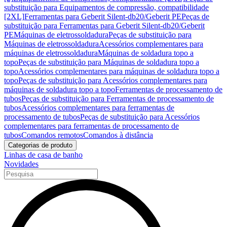
substituição para Equipamentos de compressão, compatibilidade
[2XL]
Ferramentas para Geberit Silent-db20/Geberit PE
Peças de
substituição para Ferramentas para Geberit Silent-db20/Geberit
PE
Máquinas de eletrossoldadura
Peças de substituição para
Máquinas de eletrossoldadura
Acessórios complementares para
máquinas de eletrossoldadura
Máquinas de soldadura topo a
topo
Peças de substituição para Máquinas de soldadura topo a
topo
Acessórios complementares para máquinas de soldadura topo a
topo
Peças de substituição para Acessórios complementares para
máquinas de soldadura topo a topo
Ferramentas de processamento de
tubos
Peças de substituição para Ferramentas de processamento de
tubos
Acessórios complementares para ferramentas de
processamento de tubos
Peças de substituição para Acessórios
complementares para ferramentas de processamento de
tubos
Comandos remotos
Comandos à distância
Categorias de produto
Linhas de casa de banho
Novidades