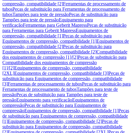
compressão, compatibilidade [2]
Ferramentas de processamento de
tubos
Peças de substituição para Ferramentas de processamento de
tubos
Tampões para teste de pressão
Peças de substituição para
Tampões para teste de pressão
Equipamento para
verificação
Ferramentas para Geberit Mapress
Peças de substituição
para Ferramentas para Geberit Mapress
Equipamentos de
compressão, compatibilidade [1]
Peças de substituição para
Equipamentos de compressão, compatibilidade [1]
Equipamentos de
compressão, compatibilidade [2]
Peças de substituição para
Equipamentos de compressão, compatibilidade [2]
Compatibilidade
dos equipamentos de compressão [1]/[2]
Peças de substituição para
Compatibilidade dos equipamentos de compressão
[1]/[2]
Equipamentos de compressão, compatibilidade
[2XL]
Equipamentos de compressão, compatibilidade [3]
Peças de
substituição para Equipamentos de compressão, compatibilidade
[3]
Ferramentas de processamento de tubos
Peças de substituição para
Ferramentas de processamento de tubos
Tampões para teste de
pressão
Peças de substituição para Tampões para teste de
pressão
Equipamento para verificação
Equipamentos de
compressão
Peças de substituição para Equipamentos de
compressão
Equipamentos de compressão, compatibilidade [1]
Peças
de substituição para Equipamentos de compressão, compatibilidade
[1]
Equipamentos de compressão, compatibilidade [2]
Peças de
substituição para Equipamentos de compressão, compatibilidade
[2]
Equipamentos de compressão, compatibilidade [2XL]
Peças de