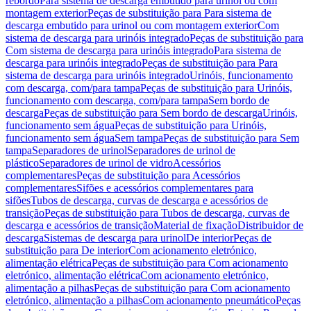
rebordo
Para sistema de descarga embutido para urinol ou com
montagem exterior
Peças de substituição para Para sistema de
descarga embutido para urinol ou com montagem exterior
Com
sistema de descarga para urinóis integrado
Peças de substituição para
Com sistema de descarga para urinóis integrado
Para sistema de
descarga para urinóis integrado
Peças de substituição para Para
sistema de descarga para urinóis integrado
Urinóis, funcionamento
com descarga, com/para tampa
Peças de substituição para Urinóis,
funcionamento com descarga, com/para tampa
Sem bordo de
descarga
Peças de substituição para Sem bordo de descarga
Urinóis,
funcionamento sem água
Peças de substituição para Urinóis,
funcionamento sem água
Sem tampa
Peças de substituição para Sem
tampa
Separadores de urinol
Separadores de urinol de
plástico
Separadores de urinol de vidro
Acessórios
complementares
Peças de substituição para Acessórios
complementares
Sifões e acessórios complementares para
sifões
Tubos de descarga, curvas de descarga e acessórios de
transição
Peças de substituição para Tubos de descarga, curvas de
descarga e acessórios de transição
Material de fixação
Distribuidor de
descarga
Sistemas de descarga para urinol
De interior
Peças de
substituição para De interior
Com acionamento eletrónico,
alimentação elétrica
Peças de substituição para Com acionamento
eletrónico, alimentação elétrica
Com acionamento eletrónico,
alimentação a pilhas
Peças de substituição para Com acionamento
eletrónico, alimentação a pilhas
Com acionamento pneumático
Peças