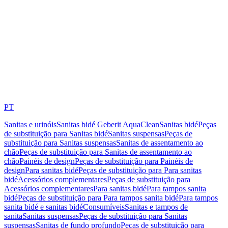
PT
Sanitas e urinóis
Sanitas bidé Geberit AquaClean
Sanitas bidé
Peças
de substituição para Sanitas bidé
Sanitas suspensas
Peças de
substituição para Sanitas suspensas
Sanitas de assentamento ao
chão
Peças de substituição para Sanitas de assentamento ao
chão
Painéis de design
Peças de substituição para Painéis de
design
Para sanitas bidé
Peças de substituição para Para sanitas
bidé
Acessórios complementares
Peças de substituição para
Acessórios complementares
Para sanitas bidé
Para tampos sanita
bidé
Peças de substituição para Para tampos sanita bidé
Para tampos
sanita bidé e sanitas bidé
Consumíveis
Sanitas e tampos de
sanita
Sanitas suspensas
Peças de substituição para Sanitas
suspensas
Sanitas de fundo profundo
Peças de substituição para