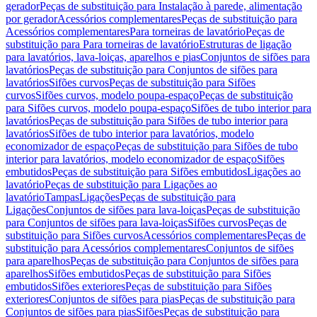
gerador
Peças de substituição para Instalação à parede, alimentação
por gerador
Acessórios complementares
Peças de substituição para
Acessórios complementares
Para torneiras de lavatório
Peças de
substituição para Para torneiras de lavatório
Estruturas de ligação
para lavatórios, lava-loiças, aparelhos e pias
Conjuntos de sifões para
lavatórios
Peças de substituição para Conjuntos de sifões para
lavatórios
Sifões curvos
Peças de substituição para Sifões
curvos
Sifões curvos, modelo poupa-espaço
Peças de substituição
para Sifões curvos, modelo poupa-espaço
Sifões de tubo interior para
lavatórios
Peças de substituição para Sifões de tubo interior para
lavatórios
Sifões de tubo interior para lavatórios, modelo
economizador de espaço
Peças de substituição para Sifões de tubo
interior para lavatórios, modelo economizador de espaço
Sifões
embutidos
Peças de substituição para Sifões embutidos
Ligações ao
lavatório
Peças de substituição para Ligações ao
lavatório
Tampas
Ligações
Peças de substituição para
Ligações
Conjuntos de sifões para lava-loiças
Peças de substituição
para Conjuntos de sifões para lava-loiças
Sifões curvos
Peças de
substituição para Sifões curvos
Acessórios complementares
Peças de
substituição para Acessórios complementares
Conjuntos de sifões
para aparelhos
Peças de substituição para Conjuntos de sifões para
aparelhos
Sifões embutidos
Peças de substituição para Sifões
embutidos
Sifões exteriores
Peças de substituição para Sifões
exteriores
Conjuntos de sifões para pias
Peças de substituição para
Conjuntos de sifões para pias
Sifões
Peças de substituição para