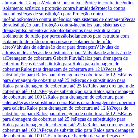
abraçadeiras
Tampas
Vedantes
Consumíveis
Proteção contra incêndios,
isolamento acústico e proteção contra humidade
Proteção contra
incêndios
Peças de substituição para Proteção contra
incêndios
Proteção contra-incêndios para sistemas de drenagem
Peças
de substituição para Proteção contra-incêndios para sistemas de
drenagem
Isolamento acústico
Isolamentos para estrutura com
isolamento de ruído por percussão
Isolamentos para estrutura com
isolamento de ruído por percussão e isolamento de ruído
aéreo
Válvulas de admissão de ar para drenagem
Válvulas de
admissão de ar
Peças de substituição para Válvulas de admissão de
ar
Drenagem de cobertura Geberit Pluvia
Ralos para drenagem de
cobertura
Peças de substituição para Ralos para drenagem de
cobertura
Ralos para drenagem de cobertura até 12 l/s
Peças de
substituição para Ralos para drenagem de cobertura até 12 l/s
Ralos
para drenagem de cobertura até 25 l/s
Peças de substituição para
Ralos para drenagem de cobertura até 25 l/s
Ralos para drenagem de
cobertura até 100 l/s
Peças de substituição para Ralos para drenagem
de cobertura até 100 l/s
Ralos para drenagem de cobertura para
caleiras
Peças de substituição para Ralos para drenagem de cobertura
para caleiras
Ralos para drenagem de cobertura até 12 l/s
Peças de
substituição para Ralos para drenagem de cobertura até 12 l/s
Ralos
para drenagem de cobertura até 25 l/s
Peças de substituição para
Ralos para drenagem de cobertura até 25 l/s
Ralos para drenagem de
cobertura até 100 l/s
Peças de substituição para Ralos para drenagem
de cobertura até 100 l/s
Estruturas de barreira de vapor
Peças de