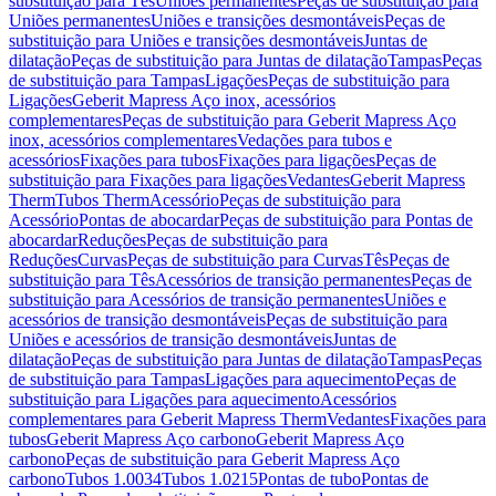
substituição para Tês
Uniões permanentes
Peças de substituição para
Uniões permanentes
Uniões e transições desmontáveis
Peças de
substituição para Uniões e transições desmontáveis
Juntas de
dilatação
Peças de substituição para Juntas de dilatação
Tampas
Peças
de substituição para Tampas
Ligações
Peças de substituição para
Ligações
Geberit Mapress Aço inox, acessórios
complementares
Peças de substituição para Geberit Mapress Aço
inox, acessórios complementares
Vedações para tubos e
acessórios
Fixações para tubos
Fixações para ligações
Peças de
substituição para Fixações para ligações
Vedantes
Geberit Mapress
Therm
Tubos Therm
Acessório
Peças de substituição para
Acessório
Pontas de abocardar
Peças de substituição para Pontas de
abocardar
Reduções
Peças de substituição para
Reduções
Curvas
Peças de substituição para Curvas
Tês
Peças de
substituição para Tês
Acessórios de transição permanentes
Peças de
substituição para Acessórios de transição permanentes
Uniões e
acessórios de transição desmontáveis
Peças de substituição para
Uniões e acessórios de transição desmontáveis
Juntas de
dilatação
Peças de substituição para Juntas de dilatação
Tampas
Peças
de substituição para Tampas
Ligações para aquecimento
Peças de
substituição para Ligações para aquecimento
Acessórios
complementares para Geberit Mapress Therm
Vedantes
Fixações para
tubos
Geberit Mapress Aço carbono
Geberit Mapress Aço
carbono
Peças de substituição para Geberit Mapress Aço
carbono
Tubos 1.0034
Tubos 1.0215
Pontas de tubo
Pontas de