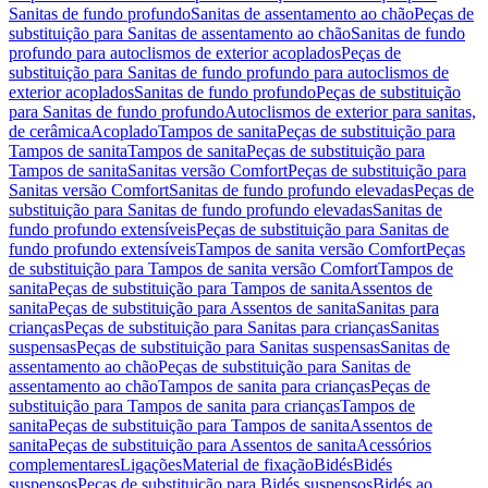
Sanitas de fundo profundo
Sanitas de assentamento ao chão
Peças de
substituição para Sanitas de assentamento ao chão
Sanitas de fundo
profundo para autoclismos de exterior acoplados
Peças de
substituição para Sanitas de fundo profundo para autoclismos de
exterior acoplados
Sanitas de fundo profundo
Peças de substituição
para Sanitas de fundo profundo
Autoclismos de exterior para sanitas,
de cerâmica
Acoplado
Tampos de sanita
Peças de substituição para
Tampos de sanita
Tampos de sanita
Peças de substituição para
Tampos de sanita
Sanitas versão Comfort
Peças de substituição para
Sanitas versão Comfort
Sanitas de fundo profundo elevadas
Peças de
substituição para Sanitas de fundo profundo elevadas
Sanitas de
fundo profundo extensíveis
Peças de substituição para Sanitas de
fundo profundo extensíveis
Tampos de sanita versão Comfort
Peças
de substituição para Tampos de sanita versão Comfort
Tampos de
sanita
Peças de substituição para Tampos de sanita
Assentos de
sanita
Peças de substituição para Assentos de sanita
Sanitas para
crianças
Peças de substituição para Sanitas para crianças
Sanitas
suspensas
Peças de substituição para Sanitas suspensas
Sanitas de
assentamento ao chão
Peças de substituição para Sanitas de
assentamento ao chão
Tampos de sanita para crianças
Peças de
substituição para Tampos de sanita para crianças
Tampos de
sanita
Peças de substituição para Tampos de sanita
Assentos de
sanita
Peças de substituição para Assentos de sanita
Acessórios
complementares
Ligações
Material de fixação
Bidés
Bidés
suspensos
Peças de substituição para Bidés suspensos
Bidés ao