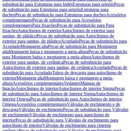
substituição para Estruturas para bidés
Estruturas para urinóis
Peças
de substituição para Estruturas para urinóis
Estruturas para
duches
Peças de substituição para Estruturas para duches
Acessórios
complementares
Peças de substituição para Acessórios
complementares
Para fixações
Peças de substituição para Para
fixações
Autoclismos de exterior
Autoclismos de exterior para
sanitas, de plástico
Peças de substituição para Autoclismos de
exterior para sanitas, de plástico
Acoplado
Peças de substituição para
Acoplado
Montagem alta
Peças de substituição para Montagem
alta
Montagem baixa e montagem a meia-altura
Peças de substituição
para Montagem baixa e montagem a meia-altura
Autoclismos de
exterior para sanitas, de cerâmica
Peças de substituição para
Autoclismos de exterior para sanitas, de cerâmica
Acoplado
Peças de
substituição para Acoplado
Tubos de descarga para autoclismo de
exterior
Montagem alta
Montagem baixa e montagem a meia-
altura
Acessórios complementares
Vedantes
Mangas de
ligação
Autoclismos de interior
Autoclismos de interior Sigma
Peças
de substituição para Autoclismos de interior Sigma
Autoclismos de
interior Omega
Peças de substituição para Autoclismos de interior
Omega
Acessórios complementares
Válvulas de enchimento e de
descarga
Válvulas de enchimento
Peças de substituição para Válvulas
de enchimento
Válvulas de enchimento para autoclismo de
interior
Peças de substituição para Válvulas de enchimento para
autoclismo de interior
Válvulas de enchimento para cisterna
cerâmica
Peças de substituição para Válvulas de enchimento para