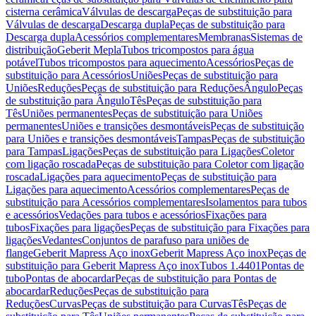
cisterna cerâmica
Válvulas de descarga
Peças de substituição para
Válvulas de descarga
Descarga dupla
Peças de substituição para
Descarga dupla
Acessórios complementares
Membranas
Sistemas de
distribuição
Geberit Mepla
Tubos tricompostos para água
potável
Tubos tricompostos para aquecimento
Acessórios
Peças de
substituição para Acessórios
Uniões
Peças de substituição para
Uniões
Reduções
Peças de substituição para Reduções
Ângulo
Peças
de substituição para Ângulo
Tês
Peças de substituição para
Tês
Uniões permanentes
Peças de substituição para Uniões
permanentes
Uniões e transições desmontáveis
Peças de substituição
para Uniões e transições desmontáveis
Tampas
Peças de substituição
para Tampas
Ligações
Peças de substituição para Ligações
Coletor
com ligação roscada
Peças de substituição para Coletor com ligação
roscada
Ligações para aquecimento
Peças de substituição para
Ligações para aquecimento
Acessórios complementares
Peças de
substituição para Acessórios complementares
Isolamentos para tubos
e acessórios
Vedações para tubos e acessórios
Fixações para
tubos
Fixações para ligações
Peças de substituição para Fixações para
ligações
Vedantes
Conjuntos de parafuso para uniões de
flange
Geberit Mapress Aço inox
Geberit Mapress Aço inox
Peças de
substituição para Geberit Mapress Aço inox
Tubos 1.4401
Pontas de
tubo
Pontas de abocardar
Peças de substituição para Pontas de
abocardar
Reduções
Peças de substituição para
Reduções
Curvas
Peças de substituição para Curvas
Tês
Peças de