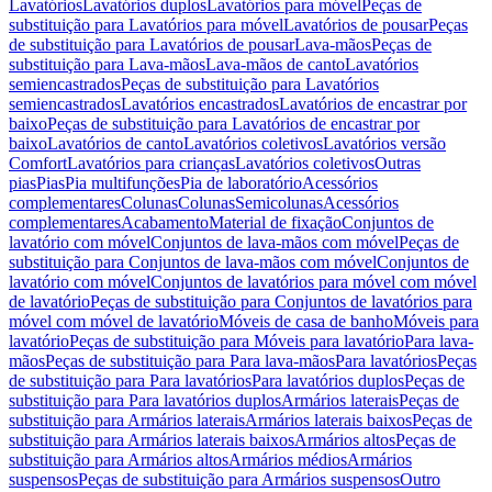
Lavatórios
Lavatórios duplos
Lavatórios para móvel
Peças de
substituição para Lavatórios para móvel
Lavatórios de pousar
Peças
de substituição para Lavatórios de pousar
Lava-mãos
Peças de
substituição para Lava-mãos
Lava-mãos de canto
Lavatórios
semiencastrados
Peças de substituição para Lavatórios
semiencastrados
Lavatórios encastrados
Lavatórios de encastrar por
baixo
Peças de substituição para Lavatórios de encastrar por
baixo
Lavatórios de canto
Lavatórios coletivos
Lavatórios versão
Comfort
Lavatórios para crianças
Lavatórios coletivos
Outras
pias
Pias
Pia multifunções
Pia de laboratório
Acessórios
complementares
Colunas
Colunas
Semicolunas
Acessórios
complementares
Acabamento
Material de fixação
Conjuntos de
lavatório com móvel
Conjuntos de lava-mãos com móvel
Peças de
substituição para Conjuntos de lava-mãos com móvel
Conjuntos de
lavatório com móvel
Conjuntos de lavatórios para móvel com móvel
de lavatório
Peças de substituição para Conjuntos de lavatórios para
móvel com móvel de lavatório
Móveis de casa de banho
Móveis para
lavatório
Peças de substituição para Móveis para lavatório
Para lava-
mãos
Peças de substituição para Para lava-mãos
Para lavatórios
Peças
de substituição para Para lavatórios
Para lavatórios duplos
Peças de
substituição para Para lavatórios duplos
Armários laterais
Peças de
substituição para Armários laterais
Armários laterais baixos
Peças de
substituição para Armários laterais baixos
Armários altos
Peças de
substituição para Armários altos
Armários médios
Armários
suspensos
Peças de substituição para Armários suspensos
Outro