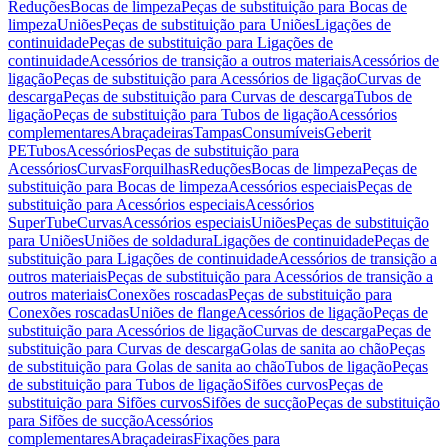
Reduções
Bocas de limpeza
Peças de substituição para Bocas de
limpeza
Uniões
Peças de substituição para Uniões
Ligações de
continuidade
Peças de substituição para Ligações de
continuidade
Acessórios de transição a outros materiais
Acessórios de
ligação
Peças de substituição para Acessórios de ligação
Curvas de
descarga
Peças de substituição para Curvas de descarga
Tubos de
ligação
Peças de substituição para Tubos de ligação
Acessórios
complementares
Abraçadeiras
Tampas
Consumíveis
Geberit
PE
Tubos
Acessórios
Peças de substituição para
Acessórios
Curvas
Forquilhas
Reduções
Bocas de limpeza
Peças de
substituição para Bocas de limpeza
Acessórios especiais
Peças de
substituição para Acessórios especiais
Acessórios
SuperTube
Curvas
Acessórios especiais
Uniões
Peças de substituição
para Uniões
Uniões de soldadura
Ligações de continuidade
Peças de
substituição para Ligações de continuidade
Acessórios de transição a
outros materiais
Peças de substituição para Acessórios de transição a
outros materiais
Conexões roscadas
Peças de substituição para
Conexões roscadas
Uniões de flange
Acessórios de ligação
Peças de
substituição para Acessórios de ligação
Curvas de descarga
Peças de
substituição para Curvas de descarga
Golas de sanita ao chão
Peças
de substituição para Golas de sanita ao chão
Tubos de ligação
Peças
de substituição para Tubos de ligação
Sifões curvos
Peças de
substituição para Sifões curvos
Sifões de sucção
Peças de substituição
para Sifões de sucção
Acessórios
complementares
Abraçadeiras
Fixações para