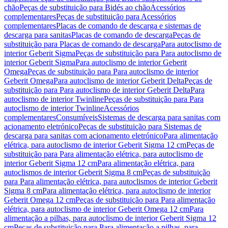
chão
Peças de substituição para Bidés ao chão
Acessórios
complementares
Peças de substituição para Acessórios
complementares
Placas de comando de descarga e sistemas de
descarga para sanitas
Placas de comando de descarga
Peças de
substituição para Placas de comando de descarga
Para autoclismo de
interior Geberit Sigma
Peças de substituição para Para autoclismo de
interior Geberit Sigma
Para autoclismo de interior Geberit
Omega
Peças de substituição para Para autoclismo de interior
Geberit Omega
Para autoclismo de interior Geberit Delta
Peças de
substituição para Para autoclismo de interior Geberit Delta
Para
autoclismo de interior Twinline
Peças de substituição para Para
autoclismo de interior Twinline
Acessórios
complementares
Consumíveis
Sistemas de descarga para sanitas com
acionamento eletrónico
Peças de substituição para Sistemas de
descarga para sanitas com acionamento eletrónico
Para alimentação
elétrica, para autoclismo de interior Geberit Sigma 12 cm
Peças de
substituição para Para alimentação elétrica, para autoclismo de
interior Geberit Sigma 12 cm
Para alimentação elétrica, para
autoclismos de interior Geberit Sigma 8 cm
Peças de substituição
para Para alimentação elétrica, para autoclismos de interior Geberit
Sigma 8 cm
Para alimentação elétrica, para autoclismo de interior
Geberit Omega 12 cm
Peças de substituição para Para alimentação
elétrica, para autoclismo de interior Geberit Omega 12 cm
Para
alimentação a pilhas, para autoclismo de interior Geberit Sigma 12
cm
Peças de substituição para Para alimentação a pilhas, para