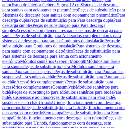
autoclismo de interior Geberit Sigma 12 cm
Sistemas de descarga
para sanitas com acionamento pneumático
Peças de substituição para
Sistemas de descarga para sanitas com acionamento pneumático
Para
descarga dupla
Peças de substituição para Para descarga dupla
Para
descarga simples
Peças de substituição para Para descarga
simples
Acessórios complementares para sistemas de descarga para
sanitas
Peças de substituição para Acessórios complementares para
sistemas de descarga para sanitas
Conjuntos de instalação
Peças de
substituição para Conjuntos de instalação
Para sistemas de descarga
para sanita com acionamento eletrónico
Peças de substituição para
Para sistemas de descarga para sanita com acionamento
eletrónico
Módulos sanitários Geberit Monolith
Módulos sanitários
para sanitas
Peças de substituição para Módulos sanitários para
sanitas
Para sanitas suspensas
Peças de substituição para Para sanitas
suspensas
Para sanitas ao chão
Peças de substituição para Para sanitas
ao chão
Acessórios complementares
Peças de substituição para
Acessórios complementares
Consumíveis
Módulos sanitários para
bidés
Peças de substituição para Módulos sanitários para bidés
Para
bidés suspensos e ao chão
Peças de substituição para Para bidés
suspensos e ao chão
Urinóis
Urinóis, funcionamento com descarga,
com rebordo
Peças de substituição para Urinóis, funcionamento com
descarga, com rebordo
Sem tampa
Peças de substituição para Sem
tampa
Urinóis, funcionamento com descarga, sem rebordo
Peças de
substituição para Urinóis, funcionamento com descarga, sem