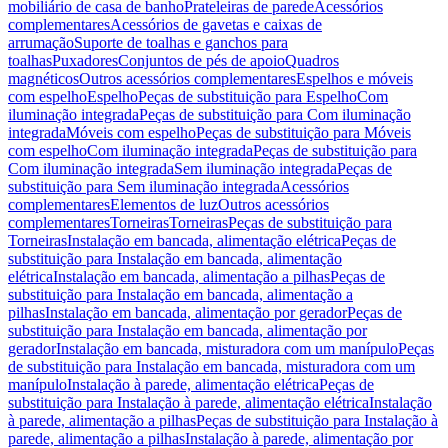
mobiliário de casa de banho
Prateleiras de parede
Acessórios
complementares
Acessórios de gavetas e caixas de
arrumação
Suporte de toalhas e ganchos para
toalhas
Puxadores
Conjuntos de pés de apoio
Quadros
magnéticos
Outros acessórios complementares
Espelhos e móveis
com espelho
Espelho
Peças de substituição para Espelho
Com
iluminação integrada
Peças de substituição para Com iluminação
integrada
Móveis com espelho
Peças de substituição para Móveis
com espelho
Com iluminação integrada
Peças de substituição para
Com iluminação integrada
Sem iluminação integrada
Peças de
substituição para Sem iluminação integrada
Acessórios
complementares
Elementos de luz
Outros acessórios
complementares
Torneiras
Torneiras
Peças de substituição para
Torneiras
Instalação em bancada, alimentação elétrica
Peças de
substituição para Instalação em bancada, alimentação
elétrica
Instalação em bancada, alimentação a pilhas
Peças de
substituição para Instalação em bancada, alimentação a
pilhas
Instalação em bancada, alimentação por gerador
Peças de
substituição para Instalação em bancada, alimentação por
gerador
Instalação em bancada, misturadora com um manípulo
Peças
de substituição para Instalação em bancada, misturadora com um
manípulo
Instalação à parede, alimentação elétrica
Peças de
substituição para Instalação à parede, alimentação elétrica
Instalação
à parede, alimentação a pilhas
Peças de substituição para Instalação à
parede, alimentação a pilhas
Instalação à parede, alimentação por