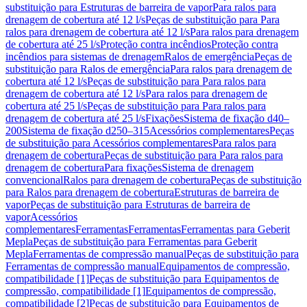
substituição para Estruturas de barreira de vapor
Para ralos para
drenagem de cobertura até 12 l/s
Peças de substituição para Para
ralos para drenagem de cobertura até 12 l/s
Para ralos para drenagem
de cobertura até 25 l/s
Proteção contra incêndios
Proteção contra
incêndios para sistemas de drenagem
Ralos de emergência
Peças de
substituição para Ralos de emergência
Para ralos para drenagem de
cobertura até 12 l/s
Peças de substituição para Para ralos para
drenagem de cobertura até 12 l/s
Para ralos para drenagem de
cobertura até 25 l/s
Peças de substituição para Para ralos para
drenagem de cobertura até 25 l/s
Fixações
Sistema de fixação d40–
200
Sistema de fixação d250–315
Acessórios complementares
Peças
de substituição para Acessórios complementares
Para ralos para
drenagem de cobertura
Peças de substituição para Para ralos para
drenagem de cobertura
Para fixações
Sistema de drenagem
convencional
Ralos para drenagem de cobertura
Peças de substituição
para Ralos para drenagem de cobertura
Estruturas de barreira de
vapor
Peças de substituição para Estruturas de barreira de
vapor
Acessórios
complementares
Ferramentas
Ferramentas
Ferramentas para Geberit
Mepla
Peças de substituição para Ferramentas para Geberit
Mepla
Ferramentas de compressão manual
Peças de substituição para
Ferramentas de compressão manual
Equipamentos de compressão,
compatibilidade [1]
Peças de substituição para Equipamentos de
compressão, compatibilidade [1]
Equipamentos de compressão,
compatibilidade [2]
Peças de substituição para Equipamentos de