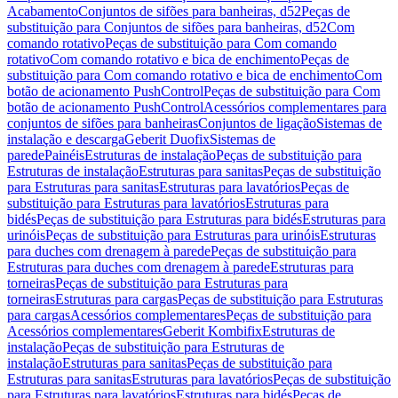
Acabamento
Conjuntos de sifões para banheiras, d52
Peças de
substituição para Conjuntos de sifões para banheiras, d52
Com
comando rotativo
Peças de substituição para Com comando
rotativo
Com comando rotativo e bica de enchimento
Peças de
substituição para Com comando rotativo e bica de enchimento
Com
botão de acionamento PushControl
Peças de substituição para Com
botão de acionamento PushControl
Acessórios complementares para
conjuntos de sifões para banheiras
Conjuntos de ligação
Sistemas de
instalação e descarga
Geberit Duofix
Sistemas de
parede
Painéis
Estruturas de instalação
Peças de substituição para
Estruturas de instalação
Estruturas para sanitas
Peças de substituição
para Estruturas para sanitas
Estruturas para lavatórios
Peças de
substituição para Estruturas para lavatórios
Estruturas para
bidés
Peças de substituição para Estruturas para bidés
Estruturas para
urinóis
Peças de substituição para Estruturas para urinóis
Estruturas
para duches com drenagem à parede
Peças de substituição para
Estruturas para duches com drenagem à parede
Estruturas para
torneiras
Peças de substituição para Estruturas para
torneiras
Estruturas para cargas
Peças de substituição para Estruturas
para cargas
Acessórios complementares
Peças de substituição para
Acessórios complementares
Geberit Kombifix
Estruturas de
instalação
Peças de substituição para Estruturas de
instalação
Estruturas para sanitas
Peças de substituição para
Estruturas para sanitas
Estruturas para lavatórios
Peças de substituição
para Estruturas para lavatórios
Estruturas para bidés
Peças de