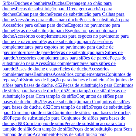
Sifões
Duches e banheiras
Duches
Drenagem ao chão para
duches
Peças de substituição para Drenagem ao chão para
duches
Calhas para duche
Peças de substituição para Calhas para
duche
Acessórios para calhas para duche
Peças de substituição para
Acessórios para calhas para duche
Esgotos no pavimento para
duche
Peças de substituição para Esgotos no pavimento para
duche
Acessórios complementares para esgotos no pavimento para
duche de pavimento
Peças de substituição para Acessórios
complementares para esgotos no pavimento para duche de
pavimento
Sifões de parede
Peças de substituição para Sifões de
parede
Acessórios complementares para sifões de parede
Peças de
substituição para Acessórios complementares para sifões de
parede
Bases de duche e superfícies de duche
Acessórios
complementares
Banheiras
Acessórios complementares
Conjuntos de
reparação
Estruturas de ligação para duches e banheiras
Conjuntos de
sifões para bases de duche, d52
Peças de substituição para Conjuntos
de sifões para bases de duche, d52
Com tampão de sifão
Peças de
substituição para Com tampão de sifão
Conjuntos de sifões para
bases de duche, d62
Peças de substituição para Conjuntos de sifões
para bases de duche, d62
Com tampão de sifão
Peças de substituição
para Com tampão de sifão
Conjuntos de sifões para bases de duche,
d90
Peças de substituição para Conjuntos de sifões para bases de
duche, d90
Com tampão de sifão
Peças de substituição para Com
tampão de sifão
Sem tampão de sifão
Peças de substituição para Sem
tampão de sifão
Acabamento
Peças de substituição para