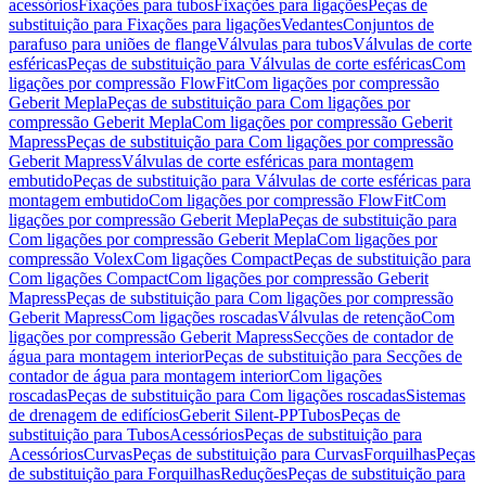
acessórios
Fixações para tubos
Fixações para ligações
Peças de
substituição para Fixações para ligações
Vedantes
Conjuntos de
parafuso para uniões de flange
Válvulas para tubos
Válvulas de corte
esféricas
Peças de substituição para Válvulas de corte esféricas
Com
ligações por compressão FlowFit
Com ligações por compressão
Geberit Mepla
Peças de substituição para Com ligações por
compressão Geberit Mepla
Com ligações por compressão Geberit
Mapress
Peças de substituição para Com ligações por compressão
Geberit Mapress
Válvulas de corte esféricas para montagem
embutido
Peças de substituição para Válvulas de corte esféricas para
montagem embutido
Com ligações por compressão FlowFit
Com
ligações por compressão Geberit Mepla
Peças de substituição para
Com ligações por compressão Geberit Mepla
Com ligações por
compressão Volex
Com ligações Compact
Peças de substituição para
Com ligações Compact
Com ligações por compressão Geberit
Mapress
Peças de substituição para Com ligações por compressão
Geberit Mapress
Com ligações roscadas
Válvulas de retenção
Com
ligações por compressão Geberit Mapress
Secções de contador de
água para montagem interior
Peças de substituição para Secções de
contador de água para montagem interior
Com ligações
roscadas
Peças de substituição para Com ligações roscadas
Sistemas
de drenagem de edifícios
Geberit Silent-PP
Tubos
Peças de
substituição para Tubos
Acessórios
Peças de substituição para
Acessórios
Curvas
Peças de substituição para Curvas
Forquilhas
Peças
de substituição para Forquilhas
Reduções
Peças de substituição para