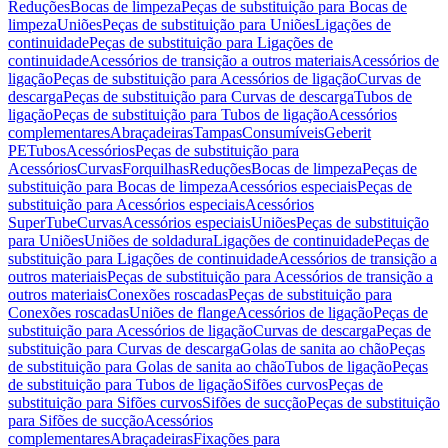
Reduções
Bocas de limpeza
Peças de substituição para Bocas de
limpeza
Uniões
Peças de substituição para Uniões
Ligações de
continuidade
Peças de substituição para Ligações de
continuidade
Acessórios de transição a outros materiais
Acessórios de
ligação
Peças de substituição para Acessórios de ligação
Curvas de
descarga
Peças de substituição para Curvas de descarga
Tubos de
ligação
Peças de substituição para Tubos de ligação
Acessórios
complementares
Abraçadeiras
Tampas
Consumíveis
Geberit
PE
Tubos
Acessórios
Peças de substituição para
Acessórios
Curvas
Forquilhas
Reduções
Bocas de limpeza
Peças de
substituição para Bocas de limpeza
Acessórios especiais
Peças de
substituição para Acessórios especiais
Acessórios
SuperTube
Curvas
Acessórios especiais
Uniões
Peças de substituição
para Uniões
Uniões de soldadura
Ligações de continuidade
Peças de
substituição para Ligações de continuidade
Acessórios de transição a
outros materiais
Peças de substituição para Acessórios de transição a
outros materiais
Conexões roscadas
Peças de substituição para
Conexões roscadas
Uniões de flange
Acessórios de ligação
Peças de
substituição para Acessórios de ligação
Curvas de descarga
Peças de
substituição para Curvas de descarga
Golas de sanita ao chão
Peças
de substituição para Golas de sanita ao chão
Tubos de ligação
Peças
de substituição para Tubos de ligação
Sifões curvos
Peças de
substituição para Sifões curvos
Sifões de sucção
Peças de substituição
para Sifões de sucção
Acessórios
complementares
Abraçadeiras
Fixações para