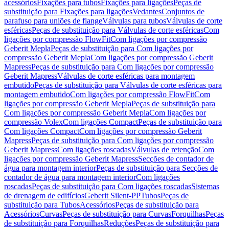
acessórios
Fixações para tubos
Fixações para ligações
Peças de
substituição para Fixações para ligações
Vedantes
Conjuntos de
parafuso para uniões de flange
Válvulas para tubos
Válvulas de corte
esféricas
Peças de substituição para Válvulas de corte esféricas
Com
ligações por compressão FlowFit
Com ligações por compressão
Geberit Mepla
Peças de substituição para Com ligações por
compressão Geberit Mepla
Com ligações por compressão Geberit
Mapress
Peças de substituição para Com ligações por compressão
Geberit Mapress
Válvulas de corte esféricas para montagem
embutido
Peças de substituição para Válvulas de corte esféricas para
montagem embutido
Com ligações por compressão FlowFit
Com
ligações por compressão Geberit Mepla
Peças de substituição para
Com ligações por compressão Geberit Mepla
Com ligações por
compressão Volex
Com ligações Compact
Peças de substituição para
Com ligações Compact
Com ligações por compressão Geberit
Mapress
Peças de substituição para Com ligações por compressão
Geberit Mapress
Com ligações roscadas
Válvulas de retenção
Com
ligações por compressão Geberit Mapress
Secções de contador de
água para montagem interior
Peças de substituição para Secções de
contador de água para montagem interior
Com ligações
roscadas
Peças de substituição para Com ligações roscadas
Sistemas
de drenagem de edifícios
Geberit Silent-PP
Tubos
Peças de
substituição para Tubos
Acessórios
Peças de substituição para
Acessórios
Curvas
Peças de substituição para Curvas
Forquilhas
Peças
de substituição para Forquilhas
Reduções
Peças de substituição para