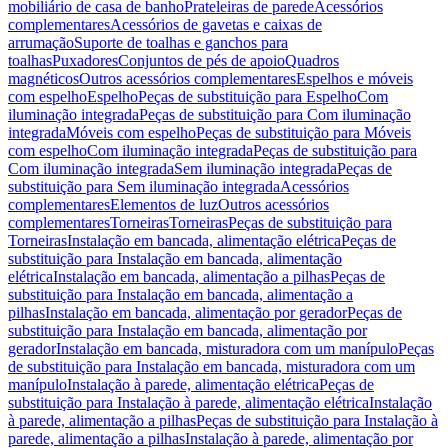
mobiliário de casa de banho
Prateleiras de parede
Acessórios
complementares
Acessórios de gavetas e caixas de
arrumação
Suporte de toalhas e ganchos para
toalhas
Puxadores
Conjuntos de pés de apoio
Quadros
magnéticos
Outros acessórios complementares
Espelhos e móveis
com espelho
Espelho
Peças de substituição para Espelho
Com
iluminação integrada
Peças de substituição para Com iluminação
integrada
Móveis com espelho
Peças de substituição para Móveis
com espelho
Com iluminação integrada
Peças de substituição para
Com iluminação integrada
Sem iluminação integrada
Peças de
substituição para Sem iluminação integrada
Acessórios
complementares
Elementos de luz
Outros acessórios
complementares
Torneiras
Torneiras
Peças de substituição para
Torneiras
Instalação em bancada, alimentação elétrica
Peças de
substituição para Instalação em bancada, alimentação
elétrica
Instalação em bancada, alimentação a pilhas
Peças de
substituição para Instalação em bancada, alimentação a
pilhas
Instalação em bancada, alimentação por gerador
Peças de
substituição para Instalação em bancada, alimentação por
gerador
Instalação em bancada, misturadora com um manípulo
Peças
de substituição para Instalação em bancada, misturadora com um
manípulo
Instalação à parede, alimentação elétrica
Peças de
substituição para Instalação à parede, alimentação elétrica
Instalação
à parede, alimentação a pilhas
Peças de substituição para Instalação à
parede, alimentação a pilhas
Instalação à parede, alimentação por