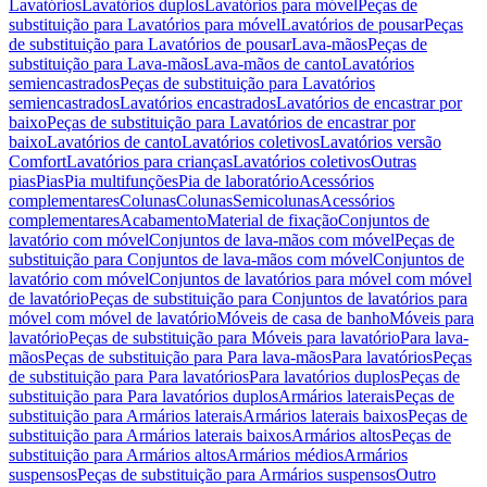
Lavatórios
Lavatórios duplos
Lavatórios para móvel
Peças de
substituição para Lavatórios para móvel
Lavatórios de pousar
Peças
de substituição para Lavatórios de pousar
Lava-mãos
Peças de
substituição para Lava-mãos
Lava-mãos de canto
Lavatórios
semiencastrados
Peças de substituição para Lavatórios
semiencastrados
Lavatórios encastrados
Lavatórios de encastrar por
baixo
Peças de substituição para Lavatórios de encastrar por
baixo
Lavatórios de canto
Lavatórios coletivos
Lavatórios versão
Comfort
Lavatórios para crianças
Lavatórios coletivos
Outras
pias
Pias
Pia multifunções
Pia de laboratório
Acessórios
complementares
Colunas
Colunas
Semicolunas
Acessórios
complementares
Acabamento
Material de fixação
Conjuntos de
lavatório com móvel
Conjuntos de lava-mãos com móvel
Peças de
substituição para Conjuntos de lava-mãos com móvel
Conjuntos de
lavatório com móvel
Conjuntos de lavatórios para móvel com móvel
de lavatório
Peças de substituição para Conjuntos de lavatórios para
móvel com móvel de lavatório
Móveis de casa de banho
Móveis para
lavatório
Peças de substituição para Móveis para lavatório
Para lava-
mãos
Peças de substituição para Para lava-mãos
Para lavatórios
Peças
de substituição para Para lavatórios
Para lavatórios duplos
Peças de
substituição para Para lavatórios duplos
Armários laterais
Peças de
substituição para Armários laterais
Armários laterais baixos
Peças de
substituição para Armários laterais baixos
Armários altos
Peças de
substituição para Armários altos
Armários médios
Armários
suspensos
Peças de substituição para Armários suspensos
Outro