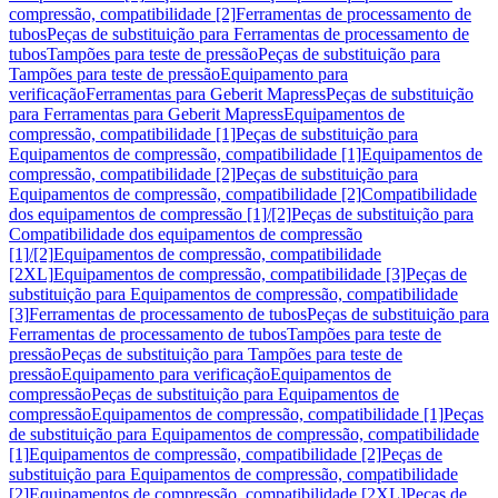
compressão, compatibilidade [2]
Ferramentas de processamento de
tubos
Peças de substituição para Ferramentas de processamento de
tubos
Tampões para teste de pressão
Peças de substituição para
Tampões para teste de pressão
Equipamento para
verificação
Ferramentas para Geberit Mapress
Peças de substituição
para Ferramentas para Geberit Mapress
Equipamentos de
compressão, compatibilidade [1]
Peças de substituição para
Equipamentos de compressão, compatibilidade [1]
Equipamentos de
compressão, compatibilidade [2]
Peças de substituição para
Equipamentos de compressão, compatibilidade [2]
Compatibilidade
dos equipamentos de compressão [1]/[2]
Peças de substituição para
Compatibilidade dos equipamentos de compressão
[1]/[2]
Equipamentos de compressão, compatibilidade
[2XL]
Equipamentos de compressão, compatibilidade [3]
Peças de
substituição para Equipamentos de compressão, compatibilidade
[3]
Ferramentas de processamento de tubos
Peças de substituição para
Ferramentas de processamento de tubos
Tampões para teste de
pressão
Peças de substituição para Tampões para teste de
pressão
Equipamento para verificação
Equipamentos de
compressão
Peças de substituição para Equipamentos de
compressão
Equipamentos de compressão, compatibilidade [1]
Peças
de substituição para Equipamentos de compressão, compatibilidade
[1]
Equipamentos de compressão, compatibilidade [2]
Peças de
substituição para Equipamentos de compressão, compatibilidade
[2]
Equipamentos de compressão, compatibilidade [2XL]
Peças de