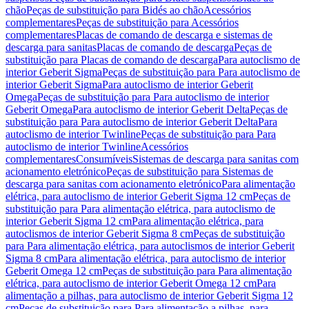
chão
Peças de substituição para Bidés ao chão
Acessórios
complementares
Peças de substituição para Acessórios
complementares
Placas de comando de descarga e sistemas de
descarga para sanitas
Placas de comando de descarga
Peças de
substituição para Placas de comando de descarga
Para autoclismo de
interior Geberit Sigma
Peças de substituição para Para autoclismo de
interior Geberit Sigma
Para autoclismo de interior Geberit
Omega
Peças de substituição para Para autoclismo de interior
Geberit Omega
Para autoclismo de interior Geberit Delta
Peças de
substituição para Para autoclismo de interior Geberit Delta
Para
autoclismo de interior Twinline
Peças de substituição para Para
autoclismo de interior Twinline
Acessórios
complementares
Consumíveis
Sistemas de descarga para sanitas com
acionamento eletrónico
Peças de substituição para Sistemas de
descarga para sanitas com acionamento eletrónico
Para alimentação
elétrica, para autoclismo de interior Geberit Sigma 12 cm
Peças de
substituição para Para alimentação elétrica, para autoclismo de
interior Geberit Sigma 12 cm
Para alimentação elétrica, para
autoclismos de interior Geberit Sigma 8 cm
Peças de substituição
para Para alimentação elétrica, para autoclismos de interior Geberit
Sigma 8 cm
Para alimentação elétrica, para autoclismo de interior
Geberit Omega 12 cm
Peças de substituição para Para alimentação
elétrica, para autoclismo de interior Geberit Omega 12 cm
Para
alimentação a pilhas, para autoclismo de interior Geberit Sigma 12
cm
Peças de substituição para Para alimentação a pilhas, para