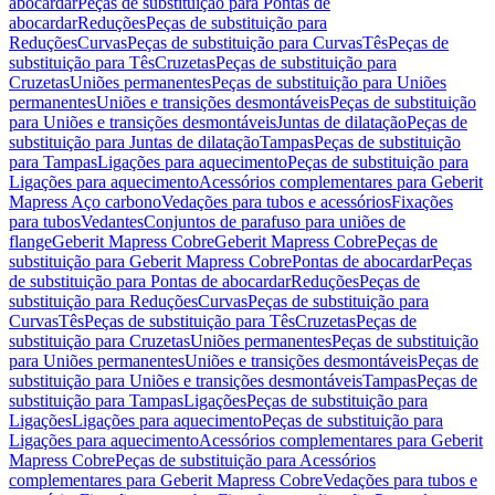
abocardar
Peças de substituição para Pontas de
abocardar
Reduções
Peças de substituição para
Reduções
Curvas
Peças de substituição para Curvas
Tês
Peças de
substituição para Tês
Cruzetas
Peças de substituição para
Cruzetas
Uniões permanentes
Peças de substituição para Uniões
permanentes
Uniões e transições desmontáveis
Peças de substituição
para Uniões e transições desmontáveis
Juntas de dilatação
Peças de
substituição para Juntas de dilatação
Tampas
Peças de substituição
para Tampas
Ligações para aquecimento
Peças de substituição para
Ligações para aquecimento
Acessórios complementares para Geberit
Mapress Aço carbono
Vedações para tubos e acessórios
Fixações
para tubos
Vedantes
Conjuntos de parafuso para uniões de
flange
Geberit Mapress Cobre
Geberit Mapress Cobre
Peças de
substituição para Geberit Mapress Cobre
Pontas de abocardar
Peças
de substituição para Pontas de abocardar
Reduções
Peças de
substituição para Reduções
Curvas
Peças de substituição para
Curvas
Tês
Peças de substituição para Tês
Cruzetas
Peças de
substituição para Cruzetas
Uniões permanentes
Peças de substituição
para Uniões permanentes
Uniões e transições desmontáveis
Peças de
substituição para Uniões e transições desmontáveis
Tampas
Peças de
substituição para Tampas
Ligações
Peças de substituição para
Ligações
Ligações para aquecimento
Peças de substituição para
Ligações para aquecimento
Acessórios complementares para Geberit
Mapress Cobre
Peças de substituição para Acessórios
complementares para Geberit Mapress Cobre
Vedações para tubos e