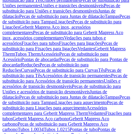
substituição para Tês
Uniões permanentes
Peças de substituição para
Uniões permanentes
Uniões e transições desmontáveis
Peças de
substituição para Uniões e transições desmontáveis
Juntas de
dilatação
Peças de substituição para Juntas de dilatação
Tampas
Peças
de substituição para Tampas
Ligações
Peças de substituição para
Ligações
Geberit Mapress Aço inox, acessórios
complementares
Peças de substituição para Geberit Mapress Aço
inox, acessórios complementares
Vedações para tubos e
acessórios
Fixações para tubos
Fixações para ligações
Peças de
substituição para Fixações para ligações
Vedantes
Geberit Mapress
Therm
Tubos Therm
Acessório
Peças de substituição para
Acessório
Pontas de abocardar
Peças de substituição para Pontas de
abocardar
Reduções
Peças de substituição para
Reduções
Curvas
Peças de substituição para Curvas
Tês
Peças de
substituição para Tês
Acessórios de transição permanentes
Peças de
substituição para Acessórios de transição permanentes
Uniões e
acessórios de transição desmontáveis
Peças de substituição para
Uniões e acessórios de transição desmontáveis
Juntas de
dilatação
Peças de substituição para Juntas de dilatação
Tampas
Peças
de substituição para Tampas
Ligações para aquecimento
Peças de
substituição para Ligações para aquecimento
Acessórios
complementares para Geberit Mapress Therm
Vedantes
Fixações para
tubos
Geberit Mapress Aço carbono
Geberit Mapress Aço
carbono
Peças de substituição para Geberit Mapress Aço
carbono
Tubos 1.0034
Tubos 1.0215
Pontas de tubo
Pontas de