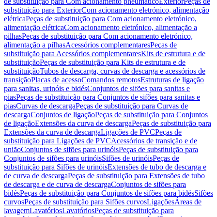
de substituição para Com acionamento pneumático
Exterior
Peças de
substituição para Exterior
Com acionamento eletrónico, alimentação
elétrica
Peças de substituição para Com acionamento eletrónico,
alimentação elétrica
Com acionamento eletrónico, alimentação a
pilhas
Peças de substituição para Com acionamento eletrónico,
alimentação a pilhas
Acessórios complementares
Peças de
substituição para Acessórios complementares
Kits de estrutura e de
substituição
Peças de substituição para Kits de estrutura e de
substituição
Tubos de descarga, curvas de descarga e acessórios de
transição
Placas de acesso
Comandos remotos
Estruturas de ligação
para sanitas, urinóis e bidés
Conjuntos de sifões para sanitas e
pias
Peças de substituição para Conjuntos de sifões para sanitas e
pias
Curvas de descarga
Peças de substituição para Curvas de
descarga
Conjuntos de ligação
Peças de substituição para Conjuntos
de ligação
Extensões da curva de descarga
Peças de substituição para
Extensões da curva de descarga
Ligações de PVC
Peças de
substituição para Ligações de PVC
Acessórios de transição e de
união
Conjuntos de sifões para urinóis
Peças de substituição para
Conjuntos de sifões para urinóis
Sifões de urinóis
Peças de
substituição para Sifões de urinóis
Extensões de tubo de descarga e
de curva de descarga
Peças de substituição para Extensões de tubo
de descarga e de curva de descarga
Conjuntos de sifões para
bidés
Peças de substituição para Conjuntos de sifões para bidés
Sifões
curvos
Peças de substituição para Sifões curvos
Ligações
Áreas de
lavagem
Lavatórios
Lavatórios
Peças de substituição para