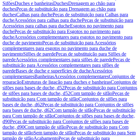
Sifões
Duches e banheiras
Duches
Drenagem ao chão para
duches
Peças de substituição para Drenagem ao chão para
duches
Calhas para duche
Peças de substituição para Calhas para
duche
Acessórios para calhas para duche
Peças de substituição para
Acessórios para calhas para duche
Esgotos no pavimento para
duche
Peças de substituição para Esgotos no pavimento para
duche
Acessórios complementares para esgotos no pavimento para
duche de pavimento
Peças de substituição para Acessórios
complementares para esgotos no pavimento para duche de
pavimento
Sifões de parede
Peças de substituição para Sifões de
parede
Acessórios complementares para sifões de parede
Peças de
substituição para Acessórios complementares para sifões de
parede
Bases de duche e superfícies de duche
Acessórios
complementares
Banheiras
Acessórios complementares
Conjuntos de
reparação
Estruturas de ligação para duches e banheiras
Conjuntos de
sifões para bases de duche, d52
Peças de substituição para Conjuntos
de sifões para bases de duche, d52
Com tampão de sifão
Peças de
substituição para Com tampão de sifão
Conjuntos de sifões para
bases de duche, d62
Peças de substituição para Conjuntos de sifões
para bases de duche, d62
Com tampão de sifão
Peças de substituição
para Com tampão de sifão
Conjuntos de sifões para bases de duche,
d90
Peças de substituição para Conjuntos de sifões para bases de
duche, d90
Com tampão de sifão
Peças de substituição para Com
tampão de sifão
Sem tampão de sifão
Peças de substituição para Sem
tampão de sifão
Acabamento
Peças de substituição para