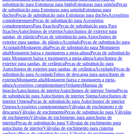
substituição para Estruturas para bidés
Estruturas para urinóis
Peças
de substituição para Estruturas para urinóis
Estruturas para
duches
Peças de substituição para Estruturas para duches
Acessórios
complementares
Peças de substituição para Acessórios
complementares
Para fixações
Peças de substituição para Para
fixações
Autoclismos de exterior
Autoclismos de exterior para
sanitas, de plástico
Peças de substituição para Autoclismos de
exterior para sanitas, de plástico
Acoplado
Peças de substituição para
Acoplado
Montagem alta
Peças de substituição para Montagem
alta
Montagem baixa e montagem a meia-altura
Peças de substituição
para Montagem baixa e montagem a meia-altura
Autoclismos de
exterior para sanitas, de cerâmica
Peças de substituição para
Autoclismos de exterior para sanitas, de cerâmica
Acoplado
Peças de
substituição para Acoplado
Tubos de descarga para autoclismo de
exterior
Montagem alta
Montagem baixa e montagem a meia-
altura
Acessórios complementares
Vedantes
Mangas de
ligação
Autoclismos de interior
Autoclismos de interior Sigma
Peças
de substituição para Autoclismos de interior Sigma
Autoclismos de
interior Omega
Peças de substituição para Autoclismos de interior
Omega
Acessórios complementares
Válvulas de enchimento e de
descarga
Válvulas de enchimento
Peças de substituição para Válvulas
de enchimento
Válvulas de enchimento para autoclismo de
interior
Peças de substituição para Válvulas de enchimento para
autoclismo de interior
Válvulas de enchimento para cisterna
cerâmica
Peças de substituição para Válvulas de enchimento para