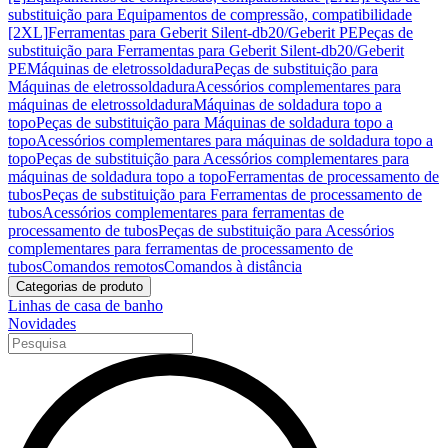
substituição para Equipamentos de compressão, compatibilidade
[2XL]
Ferramentas para Geberit Silent-db20/Geberit PE
Peças de
substituição para Ferramentas para Geberit Silent-db20/Geberit
PE
Máquinas de eletrossoldadura
Peças de substituição para
Máquinas de eletrossoldadura
Acessórios complementares para
máquinas de eletrossoldadura
Máquinas de soldadura topo a
topo
Peças de substituição para Máquinas de soldadura topo a
topo
Acessórios complementares para máquinas de soldadura topo a
topo
Peças de substituição para Acessórios complementares para
máquinas de soldadura topo a topo
Ferramentas de processamento de
tubos
Peças de substituição para Ferramentas de processamento de
tubos
Acessórios complementares para ferramentas de
processamento de tubos
Peças de substituição para Acessórios
complementares para ferramentas de processamento de
tubos
Comandos remotos
Comandos à distância
Categorias de produto
Linhas de casa de banho
Novidades