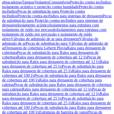
abraçadeiras
Tampas
Vedantes
Consumíveis
Proteção contra incêndios,
isolamento acústico e proteção contra humidade
Proteção contra
incêndios
Peças de substituição para Proteção contra
incêndios
Proteção contra-incêndios para sistemas de drenagem
Peças
de substituição para Proteção contra-incêndios para sistemas de
drenagem
Isolamento acústico
Isolamentos para estrutura com
isolamento de ruído por percussão
Isolamentos para estrutura com
isolamento de ruído por percussão e isolamento de ruído
aéreo
Válvulas de admissão de ar para drenagem
Válvulas de
admissão de ar
Peças de substituição para Válvulas de admissão de
ar
Drenagem de cobertura Geberit Pluvia
Ralos para drenagem de
cobertura
Peças de substituição para Ralos para drenagem de
cobertura
Ralos para drenagem de cobertura até 12 l/s
Peças de
substituição para Ralos para drenagem de cobertura até 12 l/s
Ralos
para drenagem de cobertura até 25 l/s
Peças de substituição para
Ralos para drenagem de cobertura até 25 l/s
Ralos para drenagem de
cobertura até 100 l/s
Peças de substituição para Ralos para drenagem
de cobertura até 100 l/s
Ralos para drenagem de cobertura para
caleiras
Peças de substituição para Ralos para drenagem de cobertura
para caleiras
Ralos para drenagem de cobertura até 12 l/s
Peças de
substituição para Ralos para drenagem de cobertura até 12 l/s
Ralos
para drenagem de cobertura até 25 l/s
Peças de substituição para
Ralos para drenagem de cobertura até 25 l/s
Ralos para drenagem de
cobertura até 100 l/s
Peças de substituição para Ralos para drenagem
de cobertura até 100 l/s
Estruturas de barreira de vapor
Peças de