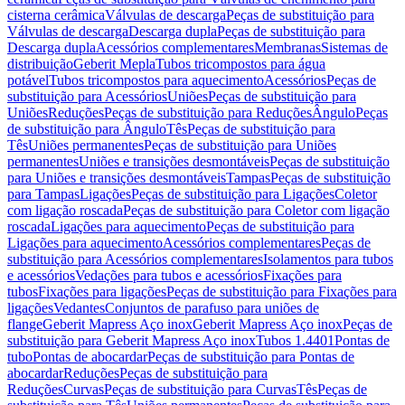
cisterna cerâmica
Válvulas de descarga
Peças de substituição para
Válvulas de descarga
Descarga dupla
Peças de substituição para
Descarga dupla
Acessórios complementares
Membranas
Sistemas de
distribuição
Geberit Mepla
Tubos tricompostos para água
potável
Tubos tricompostos para aquecimento
Acessórios
Peças de
substituição para Acessórios
Uniões
Peças de substituição para
Uniões
Reduções
Peças de substituição para Reduções
Ângulo
Peças
de substituição para Ângulo
Tês
Peças de substituição para
Tês
Uniões permanentes
Peças de substituição para Uniões
permanentes
Uniões e transições desmontáveis
Peças de substituição
para Uniões e transições desmontáveis
Tampas
Peças de substituição
para Tampas
Ligações
Peças de substituição para Ligações
Coletor
com ligação roscada
Peças de substituição para Coletor com ligação
roscada
Ligações para aquecimento
Peças de substituição para
Ligações para aquecimento
Acessórios complementares
Peças de
substituição para Acessórios complementares
Isolamentos para tubos
e acessórios
Vedações para tubos e acessórios
Fixações para
tubos
Fixações para ligações
Peças de substituição para Fixações para
ligações
Vedantes
Conjuntos de parafuso para uniões de
flange
Geberit Mapress Aço inox
Geberit Mapress Aço inox
Peças de
substituição para Geberit Mapress Aço inox
Tubos 1.4401
Pontas de
tubo
Pontas de abocardar
Peças de substituição para Pontas de
abocardar
Reduções
Peças de substituição para
Reduções
Curvas
Peças de substituição para Curvas
Tês
Peças de