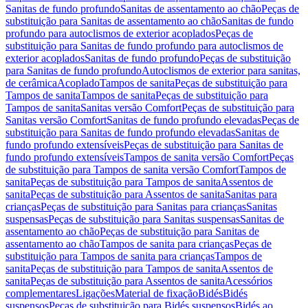
Sanitas de fundo profundo
Sanitas de assentamento ao chão
Peças de
substituição para Sanitas de assentamento ao chão
Sanitas de fundo
profundo para autoclismos de exterior acoplados
Peças de
substituição para Sanitas de fundo profundo para autoclismos de
exterior acoplados
Sanitas de fundo profundo
Peças de substituição
para Sanitas de fundo profundo
Autoclismos de exterior para sanitas,
de cerâmica
Acoplado
Tampos de sanita
Peças de substituição para
Tampos de sanita
Tampos de sanita
Peças de substituição para
Tampos de sanita
Sanitas versão Comfort
Peças de substituição para
Sanitas versão Comfort
Sanitas de fundo profundo elevadas
Peças de
substituição para Sanitas de fundo profundo elevadas
Sanitas de
fundo profundo extensíveis
Peças de substituição para Sanitas de
fundo profundo extensíveis
Tampos de sanita versão Comfort
Peças
de substituição para Tampos de sanita versão Comfort
Tampos de
sanita
Peças de substituição para Tampos de sanita
Assentos de
sanita
Peças de substituição para Assentos de sanita
Sanitas para
crianças
Peças de substituição para Sanitas para crianças
Sanitas
suspensas
Peças de substituição para Sanitas suspensas
Sanitas de
assentamento ao chão
Peças de substituição para Sanitas de
assentamento ao chão
Tampos de sanita para crianças
Peças de
substituição para Tampos de sanita para crianças
Tampos de
sanita
Peças de substituição para Tampos de sanita
Assentos de
sanita
Peças de substituição para Assentos de sanita
Acessórios
complementares
Ligações
Material de fixação
Bidés
Bidés
suspensos
Peças de substituição para Bidés suspensos
Bidés ao