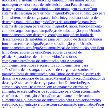
rebordo
Para sistema de descarga embutido para urinol ou com
montagem exterior
Peças de substituição para Para sistema de
descarga embutido para urinol ou com montagem exterior
Com
sistema de descarga para urinóis integrado
Peças de substituição para
Com sistema de descarga para urinóis integrado
Para sistema de
descarga para urinóis integrado
Peças de substituição para Para
sistema de descarga para urinóis integrado
Urinóis, funcionamento
com descarga, com/para tampa
Peças de substituição para Urinóis,
funcionamento com descarga, com/para tampa
Sem bordo de
descarga
Peças de substituição para Sem bordo de descarga
Urinóis,
funcionamento sem água
Peças de substituição para Urinóis,
funcionamento sem água
Sem tampa
Peças de substituição para Sem
tampa
Separadores de urinol
Separadores de urinol de
plástico
Separadores de urinol de vidro
Acessórios
complementares
Peças de substituição para Acessórios
complementares
Sifões e acessórios complementares para
sifões
Tubos de descarga, curvas de descarga e acessórios de
transição
Peças de substituição para Tubos de descarga, curvas de
descarga e acessórios de transição
Material de fixação
Distribuidor de
descarga
Sistemas de descarga para urinol
De interior
Peças de
substituição para De interior
Com acionamento eletrónico,
alimentação elétrica
Peças de substituição para Com acionamento
eletrónico, alimentação elétrica
Com acionamento eletrónico,
alimentação a pilhas
Peças de substituição para Com acionamento
eletrónico, alimentação a pilhas
Com acionamento pneumático
Peças