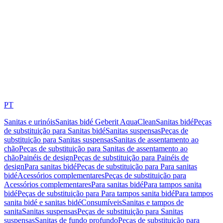
PT
Sanitas e urinóis
Sanitas bidé Geberit AquaClean
Sanitas bidé
Peças
de substituição para Sanitas bidé
Sanitas suspensas
Peças de
substituição para Sanitas suspensas
Sanitas de assentamento ao
chão
Peças de substituição para Sanitas de assentamento ao
chão
Painéis de design
Peças de substituição para Painéis de
design
Para sanitas bidé
Peças de substituição para Para sanitas
bidé
Acessórios complementares
Peças de substituição para
Acessórios complementares
Para sanitas bidé
Para tampos sanita
bidé
Peças de substituição para Para tampos sanita bidé
Para tampos
sanita bidé e sanitas bidé
Consumíveis
Sanitas e tampos de
sanita
Sanitas suspensas
Peças de substituição para Sanitas
suspensas
Sanitas de fundo profundo
Peças de substituição para