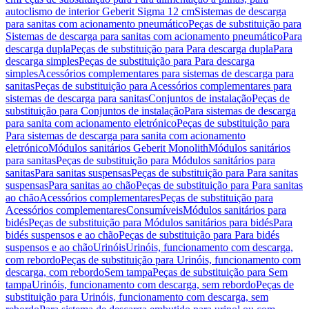
autoclismo de interior Geberit Sigma 12 cm
Sistemas de descarga
para sanitas com acionamento pneumático
Peças de substituição para
Sistemas de descarga para sanitas com acionamento pneumático
Para
descarga dupla
Peças de substituição para Para descarga dupla
Para
descarga simples
Peças de substituição para Para descarga
simples
Acessórios complementares para sistemas de descarga para
sanitas
Peças de substituição para Acessórios complementares para
sistemas de descarga para sanitas
Conjuntos de instalação
Peças de
substituição para Conjuntos de instalação
Para sistemas de descarga
para sanita com acionamento eletrónico
Peças de substituição para
Para sistemas de descarga para sanita com acionamento
eletrónico
Módulos sanitários Geberit Monolith
Módulos sanitários
para sanitas
Peças de substituição para Módulos sanitários para
sanitas
Para sanitas suspensas
Peças de substituição para Para sanitas
suspensas
Para sanitas ao chão
Peças de substituição para Para sanitas
ao chão
Acessórios complementares
Peças de substituição para
Acessórios complementares
Consumíveis
Módulos sanitários para
bidés
Peças de substituição para Módulos sanitários para bidés
Para
bidés suspensos e ao chão
Peças de substituição para Para bidés
suspensos e ao chão
Urinóis
Urinóis, funcionamento com descarga,
com rebordo
Peças de substituição para Urinóis, funcionamento com
descarga, com rebordo
Sem tampa
Peças de substituição para Sem
tampa
Urinóis, funcionamento com descarga, sem rebordo
Peças de
substituição para Urinóis, funcionamento com descarga, sem