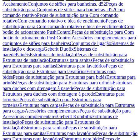
Acabamento
Conjuntos de sifões para banheiras, d52
Peças de
substituição para Conjuntos de sifões para banheiras, d52
Com
comando rotativo
Peças de substituição para Com comando
rotativo
Com comando rotativo e bica de enchimento
Peças de
substituição para Com comando rotativo e bica de enchimento
Com
botão de acionamento PushControl
Peças de substituição para Com
botão de acionamento PushControl
Acessórios complementares para
conjuntos de sifões para banheiras
Conjuntos de ligação
Sistemas de
instalação e descarga
Geberit Duofix
Sistemas de
parede
Painéis
Estruturas de instalação
Peças de substituição para
Estruturas de instalação
Estruturas para sanitas
Peças de substituição
para Estruturas para sanitas
Estruturas para lavatórios
Peças de
substituição para Estruturas para lavatórios
Estruturas para
bidés
Peças de substituição para Estruturas para bidés
Estruturas para
urinóis
Peças de substituição para Estruturas para urinóis
Estruturas
para duches com drenagem à parede
Peças de substituição para
Estruturas para duches com drenagem à parede
Estruturas para
torneiras
Peças de substituição para Estruturas para
torneiras
Estruturas para cargas
Peças de substituição para Estruturas
para cargas
Acessórios complementares
Peças de substituição para
Acessórios complementares
Geberit Kombifix
Estruturas de
instalação
Peças de substituição para Estruturas de
instalação
Estruturas para sanitas
Peças de substituição para
Estruturas para sanitas
Estruturas para lavatórios
Peças de substituição
para Estruturas para lavatórios
Estruturas para bidés
Peças de