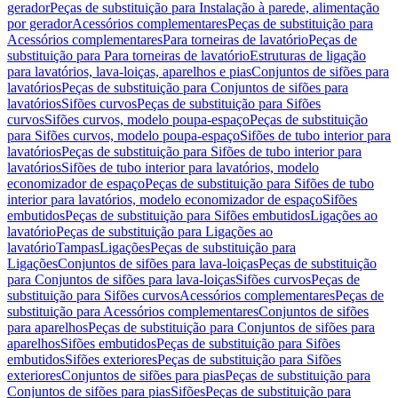
gerador
Peças de substituição para Instalação à parede, alimentação
por gerador
Acessórios complementares
Peças de substituição para
Acessórios complementares
Para torneiras de lavatório
Peças de
substituição para Para torneiras de lavatório
Estruturas de ligação
para lavatórios, lava-loiças, aparelhos e pias
Conjuntos de sifões para
lavatórios
Peças de substituição para Conjuntos de sifões para
lavatórios
Sifões curvos
Peças de substituição para Sifões
curvos
Sifões curvos, modelo poupa-espaço
Peças de substituição
para Sifões curvos, modelo poupa-espaço
Sifões de tubo interior para
lavatórios
Peças de substituição para Sifões de tubo interior para
lavatórios
Sifões de tubo interior para lavatórios, modelo
economizador de espaço
Peças de substituição para Sifões de tubo
interior para lavatórios, modelo economizador de espaço
Sifões
embutidos
Peças de substituição para Sifões embutidos
Ligações ao
lavatório
Peças de substituição para Ligações ao
lavatório
Tampas
Ligações
Peças de substituição para
Ligações
Conjuntos de sifões para lava-loiças
Peças de substituição
para Conjuntos de sifões para lava-loiças
Sifões curvos
Peças de
substituição para Sifões curvos
Acessórios complementares
Peças de
substituição para Acessórios complementares
Conjuntos de sifões
para aparelhos
Peças de substituição para Conjuntos de sifões para
aparelhos
Sifões embutidos
Peças de substituição para Sifões
embutidos
Sifões exteriores
Peças de substituição para Sifões
exteriores
Conjuntos de sifões para pias
Peças de substituição para
Conjuntos de sifões para pias
Sifões
Peças de substituição para