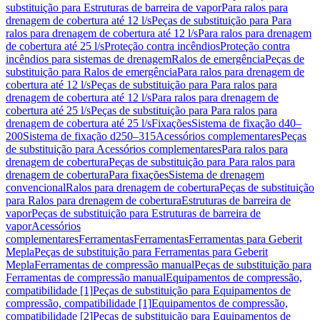
substituição para Estruturas de barreira de vapor
Para ralos para
drenagem de cobertura até 12 l/s
Peças de substituição para Para
ralos para drenagem de cobertura até 12 l/s
Para ralos para drenagem
de cobertura até 25 l/s
Proteção contra incêndios
Proteção contra
incêndios para sistemas de drenagem
Ralos de emergência
Peças de
substituição para Ralos de emergência
Para ralos para drenagem de
cobertura até 12 l/s
Peças de substituição para Para ralos para
drenagem de cobertura até 12 l/s
Para ralos para drenagem de
cobertura até 25 l/s
Peças de substituição para Para ralos para
drenagem de cobertura até 25 l/s
Fixações
Sistema de fixação d40–
200
Sistema de fixação d250–315
Acessórios complementares
Peças
de substituição para Acessórios complementares
Para ralos para
drenagem de cobertura
Peças de substituição para Para ralos para
drenagem de cobertura
Para fixações
Sistema de drenagem
convencional
Ralos para drenagem de cobertura
Peças de substituição
para Ralos para drenagem de cobertura
Estruturas de barreira de
vapor
Peças de substituição para Estruturas de barreira de
vapor
Acessórios
complementares
Ferramentas
Ferramentas
Ferramentas para Geberit
Mepla
Peças de substituição para Ferramentas para Geberit
Mepla
Ferramentas de compressão manual
Peças de substituição para
Ferramentas de compressão manual
Equipamentos de compressão,
compatibilidade [1]
Peças de substituição para Equipamentos de
compressão, compatibilidade [1]
Equipamentos de compressão,
compatibilidade [2]
Peças de substituição para Equipamentos de