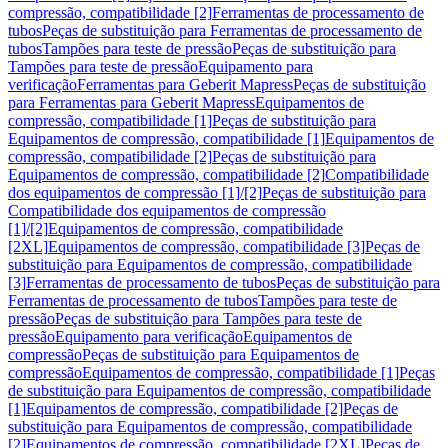
compressão, compatibilidade [2]
Ferramentas de processamento de
tubos
Peças de substituição para Ferramentas de processamento de
tubos
Tampões para teste de pressão
Peças de substituição para
Tampões para teste de pressão
Equipamento para
verificação
Ferramentas para Geberit Mapress
Peças de substituição
para Ferramentas para Geberit Mapress
Equipamentos de
compressão, compatibilidade [1]
Peças de substituição para
Equipamentos de compressão, compatibilidade [1]
Equipamentos de
compressão, compatibilidade [2]
Peças de substituição para
Equipamentos de compressão, compatibilidade [2]
Compatibilidade
dos equipamentos de compressão [1]/[2]
Peças de substituição para
Compatibilidade dos equipamentos de compressão
[1]/[2]
Equipamentos de compressão, compatibilidade
[2XL]
Equipamentos de compressão, compatibilidade [3]
Peças de
substituição para Equipamentos de compressão, compatibilidade
[3]
Ferramentas de processamento de tubos
Peças de substituição para
Ferramentas de processamento de tubos
Tampões para teste de
pressão
Peças de substituição para Tampões para teste de
pressão
Equipamento para verificação
Equipamentos de
compressão
Peças de substituição para Equipamentos de
compressão
Equipamentos de compressão, compatibilidade [1]
Peças
de substituição para Equipamentos de compressão, compatibilidade
[1]
Equipamentos de compressão, compatibilidade [2]
Peças de
substituição para Equipamentos de compressão, compatibilidade
[2]
Equipamentos de compressão, compatibilidade [2XL]
Peças de