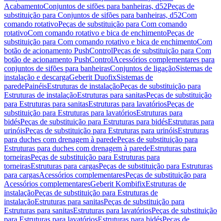
Acabamento
Conjuntos de sifões para banheiras, d52
Peças de
substituição para Conjuntos de sifões para banheiras, d52
Com
comando rotativo
Peças de substituição para Com comando
rotativo
Com comando rotativo e bica de enchimento
Peças de
substituição para Com comando rotativo e bica de enchimento
Com
botão de acionamento PushControl
Peças de substituição para Com
botão de acionamento PushControl
Acessórios complementares para
conjuntos de sifões para banheiras
Conjuntos de ligação
Sistemas de
instalação e descarga
Geberit Duofix
Sistemas de
parede
Painéis
Estruturas de instalação
Peças de substituição para
Estruturas de instalação
Estruturas para sanitas
Peças de substituição
para Estruturas para sanitas
Estruturas para lavatórios
Peças de
substituição para Estruturas para lavatórios
Estruturas para
bidés
Peças de substituição para Estruturas para bidés
Estruturas para
urinóis
Peças de substituição para Estruturas para urinóis
Estruturas
para duches com drenagem à parede
Peças de substituição para
Estruturas para duches com drenagem à parede
Estruturas para
torneiras
Peças de substituição para Estruturas para
torneiras
Estruturas para cargas
Peças de substituição para Estruturas
para cargas
Acessórios complementares
Peças de substituição para
Acessórios complementares
Geberit Kombifix
Estruturas de
instalação
Peças de substituição para Estruturas de
instalação
Estruturas para sanitas
Peças de substituição para
Estruturas para sanitas
Estruturas para lavatórios
Peças de substituição
para Estruturas para lavatórios
Estruturas para bidés
Peças de