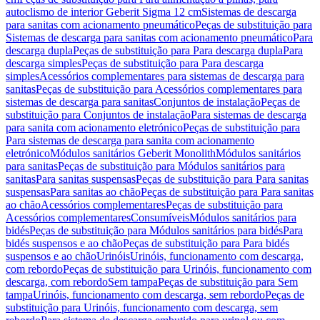
autoclismo de interior Geberit Sigma 12 cm
Sistemas de descarga
para sanitas com acionamento pneumático
Peças de substituição para
Sistemas de descarga para sanitas com acionamento pneumático
Para
descarga dupla
Peças de substituição para Para descarga dupla
Para
descarga simples
Peças de substituição para Para descarga
simples
Acessórios complementares para sistemas de descarga para
sanitas
Peças de substituição para Acessórios complementares para
sistemas de descarga para sanitas
Conjuntos de instalação
Peças de
substituição para Conjuntos de instalação
Para sistemas de descarga
para sanita com acionamento eletrónico
Peças de substituição para
Para sistemas de descarga para sanita com acionamento
eletrónico
Módulos sanitários Geberit Monolith
Módulos sanitários
para sanitas
Peças de substituição para Módulos sanitários para
sanitas
Para sanitas suspensas
Peças de substituição para Para sanitas
suspensas
Para sanitas ao chão
Peças de substituição para Para sanitas
ao chão
Acessórios complementares
Peças de substituição para
Acessórios complementares
Consumíveis
Módulos sanitários para
bidés
Peças de substituição para Módulos sanitários para bidés
Para
bidés suspensos e ao chão
Peças de substituição para Para bidés
suspensos e ao chão
Urinóis
Urinóis, funcionamento com descarga,
com rebordo
Peças de substituição para Urinóis, funcionamento com
descarga, com rebordo
Sem tampa
Peças de substituição para Sem
tampa
Urinóis, funcionamento com descarga, sem rebordo
Peças de
substituição para Urinóis, funcionamento com descarga, sem