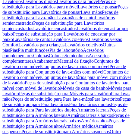
Lavatórios
Lavatórios duplos
Lavatórios para móvel
Peças de
substituição para Lavatórios para móvel
Lavatórios de pousar
Peças
de substituição para Lavatórios de pousar
Lava-mãos
Peças de
substituição para Lava-mãos
Lava-mãos de canto
Lavatórios
semiencastrados
Peças de substituição para Lavatórios
semiencastrados
Lavatórios encastrados
Lavatórios de encastrar por
baixo
Peças de substituição para Lavatórios de encastrar por
baixo
Lavatórios de canto
Lavatórios coletivos
Lavatórios versão
Comfort
Lavatórios para crianças
Lavatórios coletivos
Outras
pias
Pias
Pia multifunções
Pia de laboratório
Acessórios
complementares
Colunas
Colunas
Semicolunas
Acessórios
complementares
Acabamento
Material de fixação
Conjuntos de
lavatório com móvel
Conjuntos de lava-mãos com móvel
Peças de
substituição para Conjuntos de lava-mãos com móvel
Conjuntos de
lavatório com móvel
Conjuntos de lavatórios para móvel com móvel
de lavatório
Peças de substituição para Conjuntos de lavatórios para
móvel com móvel de lavatório
Móveis de casa de banho
Móveis para
lavatório
Peças de substituição para Móveis para lavatório
Para lava-
mãos
Peças de substituição para Para lava-mãos
Para lavatórios
Peças
de substituição para Para lavatórios
Para lavatórios duplos
Peças de
substituição para Para lavatórios duplos
Armários laterais
Peças de
substituição para Armários laterais
Armários laterais baixos
Peças de
substituição para Armários laterais baixos
Armários altos
Peças de
substituição para Armários altos
Armários médios
Armários
suspensos
Peças de substituição para Armários suspensos
Outro