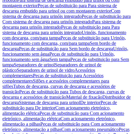
rebordo
Para sistema de descarga embutido para urinol ou com
montagem exterior
Peças de substituição para Para sistema de
descarga embutido para urinol ou com montagem exterior
Com
sistema de descarga para urinóis integrado
Peças de substituição para
Com sistema de descarga para urinóis integrado
Para sistema de
descarga para urinóis integrado
Peças de substituição para Para
sistema de descarga para urinóis integrado
Urinóis, funcionamento
com descarga, com/para tampa
Peças de substituição para Urinóis,
funcionamento com descarga, com/para tampa
Sem bordo de
descarga
Peças de substituição para Sem bordo de descarga
Urinóis,
funcionamento sem água
Peças de substituição para Urinóis,
funcionamento sem água
Sem tampa
Peças de substituição para Sem
tampa
Separadores de urinol
Separadores de urinol de
plástico
Separadores de urinol de vidro
Acessórios
complementares
Peças de substituição para Acessórios
complementares
Sifões e acessórios complementares para
sifões
Tubos de descarga, curvas de descarga e acessórios de
transição
Peças de substituição para Tubos de descarga, curvas de
descarga e acessórios de transição
Material de fixação
Distribuidor de
descarga
Sistemas de descarga para urinol
De interior
Peças de
substituição para De interior
Com acionamento eletrónico,
alimentação elétrica
Peças de substituição para Com acionamento
eletrónico, alimentação elétrica
Com acionamento eletrónico,
alimentação a pilhas
Peças de substituição para Com acionamento
eletrónico, alimentação a pilhas
Com acionamento pneumático
Peças