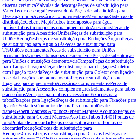
cisterna cerâmica
Válvulas de descarga
Peças de substituição para
Válvulas de descarga
Descarga dupla
Peças de substituição para
Descarga dupla
Acessórios complementares
Membranas
Sistemas de
distribuição
Geberit Mepla
Tubos tricompostos para água
potável
Tubos tricompostos para aquecimento
Acessórios
Peças de
substituição para Acessórios
Uniões
Peças de substituição para
Uniões
Reduções
Peças de substituição para Reduções
Ângulo
Peças
de substituição para Ângulo
Tês
Peças de substituição para
Tês
Uniões permanentes
Peças de substituição para Uniões
permanentes
Uniões e transições desmontáveis
Peças de substituição
para Uniões e transições desmontáveis
Tampas
Peças de substituição
para Tampas
Ligações
Peças de substituição para Ligações
Coletor
com ligação roscada
Peças de substituição para Coletor com ligação
roscada
Ligações para aquecimento
Peças de substituição para
Ligações para aquecimento
Acessórios complementares
Peças de
substituição para Acessórios complementares
Isolamentos para tubos
e acessórios
Vedações para tubos e acessórios
Fixações para
tubos
Fixações para ligações
Peças de substituição para Fixações para
ligações
Vedantes
Conjuntos de parafuso para uniões de
flange
Geberit Mapress Aço inox
Geberit Mapress Aço inox
Peças de
substituição para Geberit Mapress Aço inox
Tubos 1.4401
Pontas de
tubo
Pontas de abocardar
Peças de substituição para Pontas de
abocardar
Reduções
Peças de substituição para
Reduções
Curvas
Peças de substituição para Curvas
Tês
Peças de