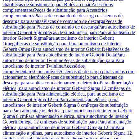
chão
Peças de substituição para Bidés ao chão
Acessórios
complementares
Peças de substituição para Acessórios
complementares
Placas de comando de descarga e sistemas de
descarga para sanitas
Placas de comando de descarga
Peças de
substituição para Placas de comando de descarga
Para autoclismo de
interior Geberit Sigma
Peças de substituição para Para autoclismo de
interior Geberit Sigma
Para autoclismo de interior Geberit
Omega
Peças de substituição para Para autoclismo de interior
Geberit Omega
Para autoclismo de interior Geberit Delta
Peças de
substituição para Para autoclismo de interior Geberit Delta
Para
autoclismo de interior Twinline
Peças de substituição para Para
autoclismo de interior Twinline
Acessórios
complementares
Consumíveis
Sistemas de descarga para sanitas com
acionamento eletrónico
Peças de substituição para Sistemas de
descarga para sanitas com acionamento eletrónico
Para alimentação
elétrica, para autoclismo de interior Geberit Sigma 12 cm
Peças de
substituição para Para alimentação elétrica, para autoclismo de
interior Geberit Sigma 12 cm
Para alimentação elétrica, para
autoclismos de interior Geberit Sigma 8 cm
Peças de substituição
para Para alimentação elétrica, para autoclismos de interior Geberit
Sigma 8 cm
Para alimentação elétrica, para autoclismo de interior
Geberit Omega 12 cm
Peças de substituição para Para alimentação
elétrica, para autoclismo de interior Geberit Omega 12 cm
Para
alimentação a pilhas, para autoclismo de interior Geberit Sigma 12
cm
Peças de substituição para Para alimentação a pilhas, para