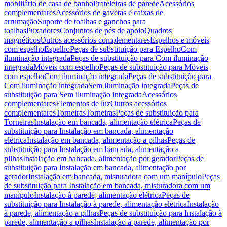
mobiliário de casa de banho
Prateleiras de parede
Acessórios
complementares
Acessórios de gavetas e caixas de
arrumação
Suporte de toalhas e ganchos para
toalhas
Puxadores
Conjuntos de pés de apoio
Quadros
magnéticos
Outros acessórios complementares
Espelhos e móveis
com espelho
Espelho
Peças de substituição para Espelho
Com
iluminação integrada
Peças de substituição para Com iluminação
integrada
Móveis com espelho
Peças de substituição para Móveis
com espelho
Com iluminação integrada
Peças de substituição para
Com iluminação integrada
Sem iluminação integrada
Peças de
substituição para Sem iluminação integrada
Acessórios
complementares
Elementos de luz
Outros acessórios
complementares
Torneiras
Torneiras
Peças de substituição para
Torneiras
Instalação em bancada, alimentação elétrica
Peças de
substituição para Instalação em bancada, alimentação
elétrica
Instalação em bancada, alimentação a pilhas
Peças de
substituição para Instalação em bancada, alimentação a
pilhas
Instalação em bancada, alimentação por gerador
Peças de
substituição para Instalação em bancada, alimentação por
gerador
Instalação em bancada, misturadora com um manípulo
Peças
de substituição para Instalação em bancada, misturadora com um
manípulo
Instalação à parede, alimentação elétrica
Peças de
substituição para Instalação à parede, alimentação elétrica
Instalação
à parede, alimentação a pilhas
Peças de substituição para Instalação à
parede, alimentação a pilhas
Instalação à parede, alimentação por