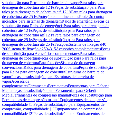
substituição para Estruturas de barreira de vapor
Para ralos para
drenagem de cobertura até 12 l/s
Peças de substituição para Para
ralos para drenagem de cobertura até 12 l/s
Para ralos para drenagem
de cobertura até 25 l/s
Proteção contra incêndios
Proteção contra
incêndios para sistemas de drenagem
Ralos de emergência
Peças de
substituição para Ralos de emergência
Para ralos para drenagem de
cobertura até 12 l/s
Peças de substituição para Para ralos para
drenagem de cobertura até 12 l/s
Para ralos para drenagem de
cobertura até 25 l/s
Peças de substituição para Para ralos para
drenagem de cobertura até 25 l/s
Fixações
Sistema de fixação d40–
200
Sistema de fixação d250–315
Acessórios complementares
Peças
de substituição para Acessórios complementares
Para ralos para
drenagem de cobertura
Peças de substituição para Para ralos para
drenagem de cobertura
Para fixações
Sistema de drenagem
convencional
Ralos para drenagem de cobertura
Peças de substituição
para Ralos para drenagem de cobertura
Estruturas de barreira de
vapor
Peças de substituição para Estruturas de barreira de
vapor
Acessórios
complementares
Ferramentas
Ferramentas
Ferramentas para Geberit
Mepla
Peças de substituição para Ferramentas para Geberit
Mepla
Ferramentas de compressão manual
Peças de substituição para
Ferramentas de compressão manual
Equipamentos de compressão,
compatibilidade [1]
Peças de substituição para Equipamentos de
compressão, compatibilidade [1]
Equipamentos de compressão,
compatibilidade [2]
Peças de substituição para Equipamentos de