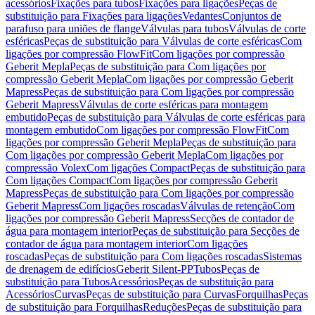
acessórios
Fixações para tubos
Fixações para ligações
Peças de
substituição para Fixações para ligações
Vedantes
Conjuntos de
parafuso para uniões de flange
Válvulas para tubos
Válvulas de corte
esféricas
Peças de substituição para Válvulas de corte esféricas
Com
ligações por compressão FlowFit
Com ligações por compressão
Geberit Mepla
Peças de substituição para Com ligações por
compressão Geberit Mepla
Com ligações por compressão Geberit
Mapress
Peças de substituição para Com ligações por compressão
Geberit Mapress
Válvulas de corte esféricas para montagem
embutido
Peças de substituição para Válvulas de corte esféricas para
montagem embutido
Com ligações por compressão FlowFit
Com
ligações por compressão Geberit Mepla
Peças de substituição para
Com ligações por compressão Geberit Mepla
Com ligações por
compressão Volex
Com ligações Compact
Peças de substituição para
Com ligações Compact
Com ligações por compressão Geberit
Mapress
Peças de substituição para Com ligações por compressão
Geberit Mapress
Com ligações roscadas
Válvulas de retenção
Com
ligações por compressão Geberit Mapress
Secções de contador de
água para montagem interior
Peças de substituição para Secções de
contador de água para montagem interior
Com ligações
roscadas
Peças de substituição para Com ligações roscadas
Sistemas
de drenagem de edifícios
Geberit Silent-PP
Tubos
Peças de
substituição para Tubos
Acessórios
Peças de substituição para
Acessórios
Curvas
Peças de substituição para Curvas
Forquilhas
Peças
de substituição para Forquilhas
Reduções
Peças de substituição para