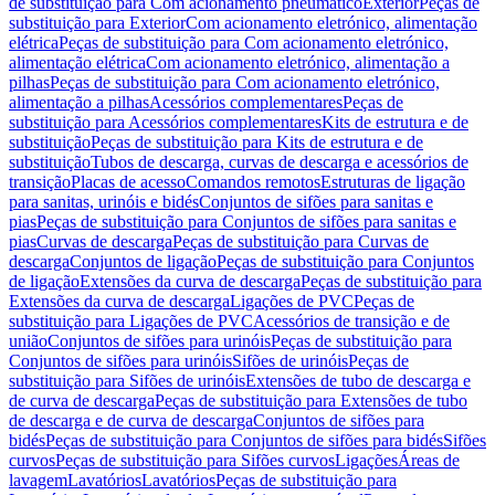
de substituição para Com acionamento pneumático
Exterior
Peças de
substituição para Exterior
Com acionamento eletrónico, alimentação
elétrica
Peças de substituição para Com acionamento eletrónico,
alimentação elétrica
Com acionamento eletrónico, alimentação a
pilhas
Peças de substituição para Com acionamento eletrónico,
alimentação a pilhas
Acessórios complementares
Peças de
substituição para Acessórios complementares
Kits de estrutura e de
substituição
Peças de substituição para Kits de estrutura e de
substituição
Tubos de descarga, curvas de descarga e acessórios de
transição
Placas de acesso
Comandos remotos
Estruturas de ligação
para sanitas, urinóis e bidés
Conjuntos de sifões para sanitas e
pias
Peças de substituição para Conjuntos de sifões para sanitas e
pias
Curvas de descarga
Peças de substituição para Curvas de
descarga
Conjuntos de ligação
Peças de substituição para Conjuntos
de ligação
Extensões da curva de descarga
Peças de substituição para
Extensões da curva de descarga
Ligações de PVC
Peças de
substituição para Ligações de PVC
Acessórios de transição e de
união
Conjuntos de sifões para urinóis
Peças de substituição para
Conjuntos de sifões para urinóis
Sifões de urinóis
Peças de
substituição para Sifões de urinóis
Extensões de tubo de descarga e
de curva de descarga
Peças de substituição para Extensões de tubo
de descarga e de curva de descarga
Conjuntos de sifões para
bidés
Peças de substituição para Conjuntos de sifões para bidés
Sifões
curvos
Peças de substituição para Sifões curvos
Ligações
Áreas de
lavagem
Lavatórios
Lavatórios
Peças de substituição para