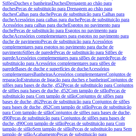
Sifões
Duches e banheiras
Duches
Drenagem ao chão para
duches
Peças de substituição para Drenagem ao chão para
duches
Calhas para duche
Peças de substituição para Calhas para
duche
Acessórios para calhas para duche
Peças de substituição para
Acessórios para calhas para duche
Esgotos no pavimento para
duche
Peças de substituição para Esgotos no pavimento para
duche
Acessórios complementares para esgotos no pavimento para
duche de pavimento
Peças de substituição para Acessórios
complementares para esgotos no pavimento para duche de
pavimento
Sifões de parede
Peças de substituição para Sifões de
parede
Acessórios complementares para sifões de parede
Peças de
substituição para Acessórios complementares para sifões de
parede
Bases de duche e superfícies de duche
Acessórios
complementares
Banheiras
Acessórios complementares
Conjuntos de
reparação
Estruturas de ligação para duches e banheiras
Conjuntos de
sifões para bases de duche, d52
Peças de substituição para Conjuntos
de sifões para bases de duche, d52
Com tampão de sifão
Peças de
substituição para Com tampão de sifão
Conjuntos de sifões para
bases de duche, d62
Peças de substituição para Conjuntos de sifões
para bases de duche, d62
Com tampão de sifão
Peças de substituição
para Com tampão de sifão
Conjuntos de sifões para bases de duche,
d90
Peças de substituição para Conjuntos de sifões para bases de
duche, d90
Com tampão de sifão
Peças de substituição para Com
tampão de sifão
Sem tampão de sifão
Peças de substituição para Sem
tampão de sifão
Acabamento
Peças de substituição para