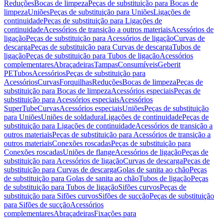
Reduções
Bocas de limpeza
Peças de substituição para Bocas de
limpeza
Uniões
Peças de substituição para Uniões
Ligações de
continuidade
Peças de substituição para Ligações de
continuidade
Acessórios de transição a outros materiais
Acessórios de
ligação
Peças de substituição para Acessórios de ligação
Curvas de
descarga
Peças de substituição para Curvas de descarga
Tubos de
ligação
Peças de substituição para Tubos de ligação
Acessórios
complementares
Abraçadeiras
Tampas
Consumíveis
Geberit
PE
Tubos
Acessórios
Peças de substituição para
Acessórios
Curvas
Forquilhas
Reduções
Bocas de limpeza
Peças de
substituição para Bocas de limpeza
Acessórios especiais
Peças de
substituição para Acessórios especiais
Acessórios
SuperTube
Curvas
Acessórios especiais
Uniões
Peças de substituição
para Uniões
Uniões de soldadura
Ligações de continuidade
Peças de
substituição para Ligações de continuidade
Acessórios de transição a
outros materiais
Peças de substituição para Acessórios de transição a
outros materiais
Conexões roscadas
Peças de substituição para
Conexões roscadas
Uniões de flange
Acessórios de ligação
Peças de
substituição para Acessórios de ligação
Curvas de descarga
Peças de
substituição para Curvas de descarga
Golas de sanita ao chão
Peças
de substituição para Golas de sanita ao chão
Tubos de ligação
Peças
de substituição para Tubos de ligação
Sifões curvos
Peças de
substituição para Sifões curvos
Sifões de sucção
Peças de substituição
para Sifões de sucção
Acessórios
complementares
Abraçadeiras
Fixações para