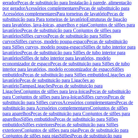
gerador
Peças de substituição para Instalação à parede, alimentação
por gerador
Acessórios complementares
Peças de substituição para
Acessórios complementares
Para torneiras de lavatório
Peças de
substituição para Para torneiras de lavatório
Estruturas de ligação
para lavatórios, lava-loiças, aparelhos e pias
Conjuntos de sifões para
lavatórios
Peças de substituição para Conjuntos de sifões para
lavatórios
Sifões curvos
Peças de substituição para Sifões
curvos
Sifões curvos, modelo poupa-espaço
Peças de substituição
para Sifões curvos, modelo poupa-espaço
Sifões de tubo interior para
lavatórios
Peças de substituição para Sifões de tubo interior para
lavatórios
Sifões de tubo interior para lavatórios, modelo
economizador de espaço
Peças de substituição para Sifões de tubo
interior para lavatórios, modelo economizador de espaço
Sifões
embutidos
Peças de substituição para Sifões embutidos
Ligações ao
lavatório
Peças de substituição para Ligações ao
lavatório
Tampas
Ligações
Peças de substituição para
Ligações
Conjuntos de sifões para lava-loiças
Peças de substituição
para Conjuntos de sifões para lava-loiças
Sifões curvos
Peças de
substituição para Sifões curvos
Acessórios complementares
Peças de
substituição para Acessórios complementares
Conjuntos de sifões
para aparelhos
Peças de substituição para Conjuntos de sifões para
aparelhos
Sifões embutidos
Peças de substituição para Sifões
embutidos
Sifões exteriores
Peças de substituição para Sifões
exteriores
Conjuntos de sifões para pias
Peças de substituição para
Conjuntos de sifões para pias
Sifões
Peças de substituição para