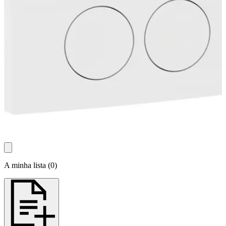
A minha lista
(
0
)