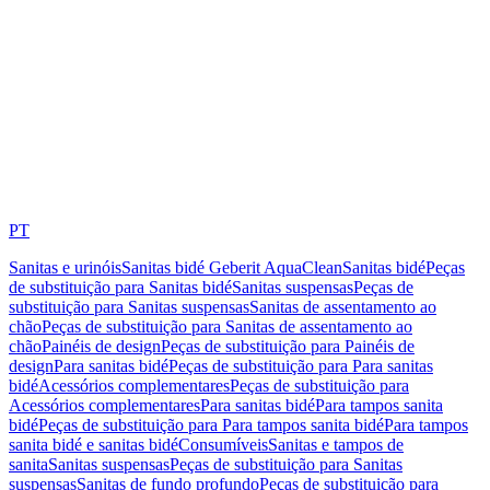
PT
Sanitas e urinóis
Sanitas bidé Geberit AquaClean
Sanitas bidé
Peças
de substituição para Sanitas bidé
Sanitas suspensas
Peças de
substituição para Sanitas suspensas
Sanitas de assentamento ao
chão
Peças de substituição para Sanitas de assentamento ao
chão
Painéis de design
Peças de substituição para Painéis de
design
Para sanitas bidé
Peças de substituição para Para sanitas
bidé
Acessórios complementares
Peças de substituição para
Acessórios complementares
Para sanitas bidé
Para tampos sanita
bidé
Peças de substituição para Para tampos sanita bidé
Para tampos
sanita bidé e sanitas bidé
Consumíveis
Sanitas e tampos de
sanita
Sanitas suspensas
Peças de substituição para Sanitas
suspensas
Sanitas de fundo profundo
Peças de substituição para