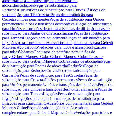
abocardar
Peças de substituição para Pontas de
abocardar
Reduções
Peças de substituição para
Reduções
Curvas
Peças de substituição para Curvas
Tês
Peças de
substituição para Tês
Cruzetas
Peças de substituição para
Cruzetas
Uniões permanentes
Peças de substituição para Uniões
permanentes
Uniões e transições desmontáveis
Peças de substituição
para Uniões e transições desmontáveis
Juntas de dilatação
Peças de
substituição para Juntas de dilatação
Tampas
Peças de substituição
para Tampas
Ligações para aquecimento
Peças de substituição para
Ligações para aquecimento
Acessórios complementares para Geberit
Mapress Aço carbono
Vedações para tubos e acessórios
Fixações
para tubos
Vedantes
Conjuntos de parafuso para uniões de
flange
Geberit Mapress Cobre
Geberit Mapress Cobre
Peças de
substituição para Geberit Mapress Cobre
Pontas de abocardar
Peças
de substituição para Pontas de abocardar
Reduções
Peças de
substituição para Reduções
Curvas
Peças de substituição para
Curvas
Tês
Peças de substituição para Tês
Cruzetas
Peças de
substituição para Cruzetas
Uniões permanentes
Peças de substituição
para Uniões permanentes
Uniões e transições desmontáveis
Peças de
substituição para Uniões e transições desmontáveis
Tampas
Peças de
substituição para Tampas
Ligações
Peças de substituição para
Ligações
Ligações para aquecimento
Peças de substituição para
Ligações para aquecimento
Acessórios complementares para Geberit
Mapress Cobre
Peças de substituição para Acessórios
complementares para Geberit Mapress Cobre
Vedações para tubos e