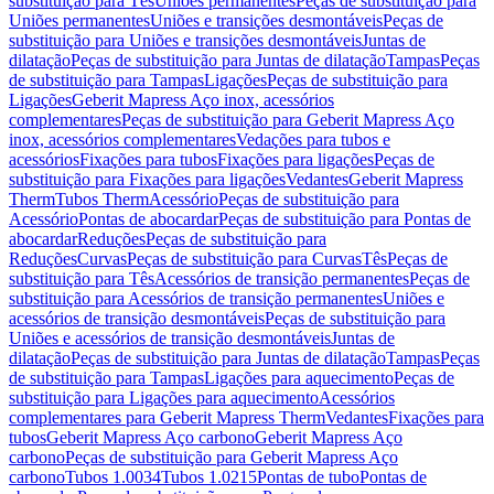
substituição para Tês
Uniões permanentes
Peças de substituição para
Uniões permanentes
Uniões e transições desmontáveis
Peças de
substituição para Uniões e transições desmontáveis
Juntas de
dilatação
Peças de substituição para Juntas de dilatação
Tampas
Peças
de substituição para Tampas
Ligações
Peças de substituição para
Ligações
Geberit Mapress Aço inox, acessórios
complementares
Peças de substituição para Geberit Mapress Aço
inox, acessórios complementares
Vedações para tubos e
acessórios
Fixações para tubos
Fixações para ligações
Peças de
substituição para Fixações para ligações
Vedantes
Geberit Mapress
Therm
Tubos Therm
Acessório
Peças de substituição para
Acessório
Pontas de abocardar
Peças de substituição para Pontas de
abocardar
Reduções
Peças de substituição para
Reduções
Curvas
Peças de substituição para Curvas
Tês
Peças de
substituição para Tês
Acessórios de transição permanentes
Peças de
substituição para Acessórios de transição permanentes
Uniões e
acessórios de transição desmontáveis
Peças de substituição para
Uniões e acessórios de transição desmontáveis
Juntas de
dilatação
Peças de substituição para Juntas de dilatação
Tampas
Peças
de substituição para Tampas
Ligações para aquecimento
Peças de
substituição para Ligações para aquecimento
Acessórios
complementares para Geberit Mapress Therm
Vedantes
Fixações para
tubos
Geberit Mapress Aço carbono
Geberit Mapress Aço
carbono
Peças de substituição para Geberit Mapress Aço
carbono
Tubos 1.0034
Tubos 1.0215
Pontas de tubo
Pontas de