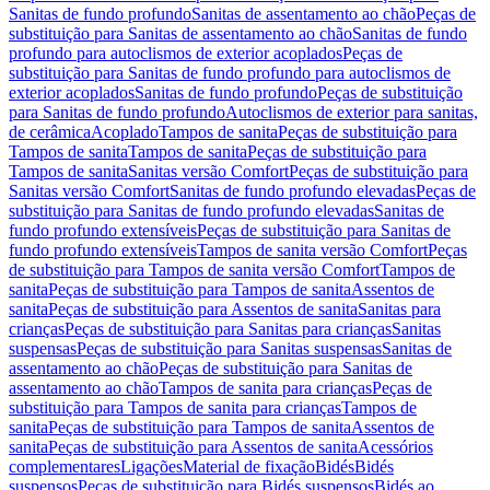
Sanitas de fundo profundo
Sanitas de assentamento ao chão
Peças de
substituição para Sanitas de assentamento ao chão
Sanitas de fundo
profundo para autoclismos de exterior acoplados
Peças de
substituição para Sanitas de fundo profundo para autoclismos de
exterior acoplados
Sanitas de fundo profundo
Peças de substituição
para Sanitas de fundo profundo
Autoclismos de exterior para sanitas,
de cerâmica
Acoplado
Tampos de sanita
Peças de substituição para
Tampos de sanita
Tampos de sanita
Peças de substituição para
Tampos de sanita
Sanitas versão Comfort
Peças de substituição para
Sanitas versão Comfort
Sanitas de fundo profundo elevadas
Peças de
substituição para Sanitas de fundo profundo elevadas
Sanitas de
fundo profundo extensíveis
Peças de substituição para Sanitas de
fundo profundo extensíveis
Tampos de sanita versão Comfort
Peças
de substituição para Tampos de sanita versão Comfort
Tampos de
sanita
Peças de substituição para Tampos de sanita
Assentos de
sanita
Peças de substituição para Assentos de sanita
Sanitas para
crianças
Peças de substituição para Sanitas para crianças
Sanitas
suspensas
Peças de substituição para Sanitas suspensas
Sanitas de
assentamento ao chão
Peças de substituição para Sanitas de
assentamento ao chão
Tampos de sanita para crianças
Peças de
substituição para Tampos de sanita para crianças
Tampos de
sanita
Peças de substituição para Tampos de sanita
Assentos de
sanita
Peças de substituição para Assentos de sanita
Acessórios
complementares
Ligações
Material de fixação
Bidés
Bidés
suspensos
Peças de substituição para Bidés suspensos
Bidés ao