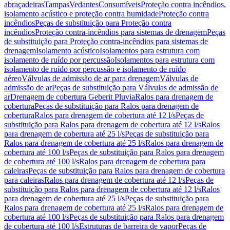
abraçadeiras
Tampas
Vedantes
Consumíveis
Proteção contra incêndios,
isolamento acústico e proteção contra humidade
Proteção contra
incêndios
Peças de substituição para Proteção contra
incêndios
Proteção contra-incêndios para sistemas de drenagem
Peças
de substituição para Proteção contra-incêndios para sistemas de
drenagem
Isolamento acústico
Isolamentos para estrutura com
isolamento de ruído por percussão
Isolamentos para estrutura com
isolamento de ruído por percussão e isolamento de ruído
aéreo
Válvulas de admissão de ar para drenagem
Válvulas de
admissão de ar
Peças de substituição para Válvulas de admissão de
ar
Drenagem de cobertura Geberit Pluvia
Ralos para drenagem de
cobertura
Peças de substituição para Ralos para drenagem de
cobertura
Ralos para drenagem de cobertura até 12 l/s
Peças de
substituição para Ralos para drenagem de cobertura até 12 l/s
Ralos
para drenagem de cobertura até 25 l/s
Peças de substituição para
Ralos para drenagem de cobertura até 25 l/s
Ralos para drenagem de
cobertura até 100 l/s
Peças de substituição para Ralos para drenagem
de cobertura até 100 l/s
Ralos para drenagem de cobertura para
caleiras
Peças de substituição para Ralos para drenagem de cobertura
para caleiras
Ralos para drenagem de cobertura até 12 l/s
Peças de
substituição para Ralos para drenagem de cobertura até 12 l/s
Ralos
para drenagem de cobertura até 25 l/s
Peças de substituição para
Ralos para drenagem de cobertura até 25 l/s
Ralos para drenagem de
cobertura até 100 l/s
Peças de substituição para Ralos para drenagem
de cobertura até 100 l/s
Estruturas de barreira de vapor
Peças de