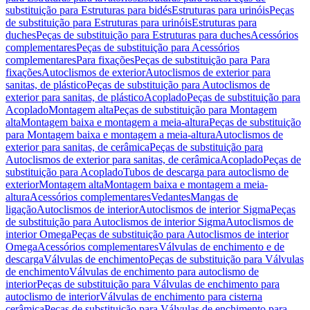
substituição para Estruturas para bidés
Estruturas para urinóis
Peças
de substituição para Estruturas para urinóis
Estruturas para
duches
Peças de substituição para Estruturas para duches
Acessórios
complementares
Peças de substituição para Acessórios
complementares
Para fixações
Peças de substituição para Para
fixações
Autoclismos de exterior
Autoclismos de exterior para
sanitas, de plástico
Peças de substituição para Autoclismos de
exterior para sanitas, de plástico
Acoplado
Peças de substituição para
Acoplado
Montagem alta
Peças de substituição para Montagem
alta
Montagem baixa e montagem a meia-altura
Peças de substituição
para Montagem baixa e montagem a meia-altura
Autoclismos de
exterior para sanitas, de cerâmica
Peças de substituição para
Autoclismos de exterior para sanitas, de cerâmica
Acoplado
Peças de
substituição para Acoplado
Tubos de descarga para autoclismo de
exterior
Montagem alta
Montagem baixa e montagem a meia-
altura
Acessórios complementares
Vedantes
Mangas de
ligação
Autoclismos de interior
Autoclismos de interior Sigma
Peças
de substituição para Autoclismos de interior Sigma
Autoclismos de
interior Omega
Peças de substituição para Autoclismos de interior
Omega
Acessórios complementares
Válvulas de enchimento e de
descarga
Válvulas de enchimento
Peças de substituição para Válvulas
de enchimento
Válvulas de enchimento para autoclismo de
interior
Peças de substituição para Válvulas de enchimento para
autoclismo de interior
Válvulas de enchimento para cisterna
cerâmica
Peças de substituição para Válvulas de enchimento para