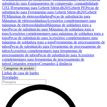
substituição para Equipamentos de compressão, compatibilidade
[2XL]
Ferramentas para Geberit Silent-db20/Geberit PE
Peças de
substituição para Ferramentas para Geberit Silent-db20/Geberit
PE
Máquinas de eletrossoldadura
Peças de substituição para
Máquinas de eletrossoldadura
Acessórios complementares para
máquinas de eletrossoldadura
Máquinas de soldadura topo a
topo
Peças de substituição para Máquinas de soldadura topo a
topo
Acessórios complementares para máquinas de soldadura topo a
topo
Peças de substituição para Acessórios complementares para
máquinas de soldadura topo a topo
Ferramentas de processamento de
tubos
Peças de substituição para Ferramentas de processamento de
tubos
Acessórios complementares para ferramentas de
processamento de tubos
Peças de substituição para Acessórios
complementares para ferramentas de processamento de
tubos
Comandos remotos
Comandos à distância
Categorias de produto
Linhas de casa de banho
Novidades