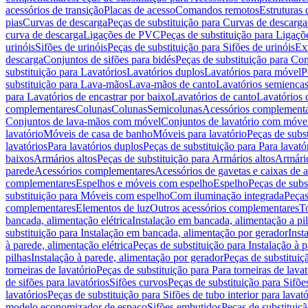
acessórios de transição
Placas de acesso
Comandos remotos
Estruturas 
pias
Curvas de descarga
Peças de substituição para Curvas de descarga
curva de descarga
Ligações de PVC
Peças de substituição para Ligaç
urinóis
Sifões de urinóis
Peças de substituição para Sifões de urinóis
Ex
descarga
Conjuntos de sifões para bidés
Peças de substituição para Con
substituição para Lavatórios
Lavatórios duplos
Lavatórios para móvel
P
substituição para Lava-mãos
Lava-mãos de canto
Lavatórios semiencas
para Lavatórios de encastrar por baixo
Lavatórios de canto
Lavatórios 
complementares
Colunas
Colunas
Semicolunas
Acessórios complementa
Conjuntos de lava-mãos com móvel
Conjuntos de lavatório com móve
lavatório
Móveis de casa de banho
Móveis para lavatório
Peças de subst
lavatórios
Para lavatórios duplos
Peças de substituição para Para lavató
baixos
Armários altos
Peças de substituição para Armários altos
Armári
parede
Acessórios complementares
Acessórios de gavetas e caixas de 
complementares
Espelhos e móveis com espelho
Espelho
Peças de subs
substituição para Móveis com espelho
Com iluminação integrada
Peças
complementares
Elementos de luz
Outros acessórios complementares
T
bancada, alimentação elétrica
Instalação em bancada, alimentação a pi
substituição para Instalação em bancada, alimentação por gerador
Inst
à parede, alimentação elétrica
Peças de substituição para Instalação à p
pilhas
Instalação à parede, alimentação por gerador
Peças de substituiç
torneiras de lavatório
Peças de substituição para Para torneiras de lavat
de sifões para lavatórios
Sifões curvos
Peças de substituição para Sifõe
lavatórios
Peças de substituição para Sifões de tubo interior para lavató
modelo economizador de espaço
Sifões embutidos
Peças de substituiç