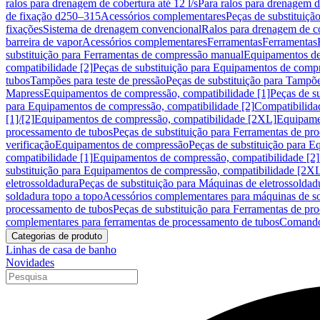
ralos para drenagem de cobertura até 12 l/s
Para ralos para drenagem de
de fixação d250–315
Acessórios complementares
Peças de substituiçã
fixações
Sistema de drenagem convencional
Ralos para drenagem de c
barreira de vapor
Acessórios complementares
Ferramentas
Ferramentas
substituição para Ferramentas de compressão manual
Equipamentos de
compatibilidade [2]
Peças de substituição para Equipamentos de compr
tubos
Tampões para teste de pressão
Peças de substituição para Tampõe
Mapress
Equipamentos de compressão, compatibilidade [1]
Peças de s
para Equipamentos de compressão, compatibilidade [2]
Compatibilida
[1]/[2]
Equipamentos de compressão, compatibilidade [2XL]
Equipamen
processamento de tubos
Peças de substituição para Ferramentas de pr
verificação
Equipamentos de compressão
Peças de substituição para 
compatibilidade [1]
Equipamentos de compressão, compatibilidade [2]
substituição para Equipamentos de compressão, compatibilidade [2X
eletrossoldadura
Peças de substituição para Máquinas de eletrossoldad
soldadura topo a topo
Acessórios complementares para máquinas de so
processamento de tubos
Peças de substituição para Ferramentas de pr
complementares para ferramentas de processamento de tubos
Comando
Categorias de produto
Linhas de casa de banho
Novidades