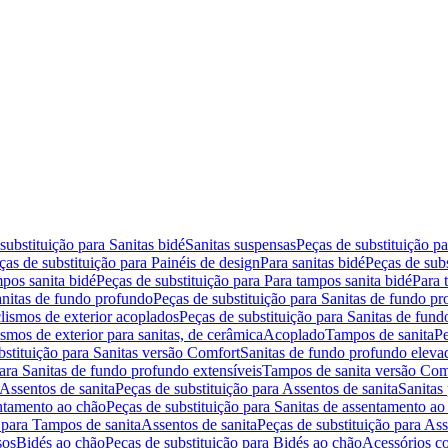
substituição para Sanitas bidé
Sanitas suspensas
Peças de substituição p
ças de substituição para Painéis de design
Para sanitas bidé
Peças de subs
pos sanita bidé
Peças de substituição para Para tampos sanita bidé
Para 
nitas de fundo profundo
Peças de substituição para Sanitas de fundo p
lismos de exterior acoplados
Peças de substituição para Sanitas de fund
smos de exterior para sanitas, de cerâmica
Acoplado
Tampos de sanita
Pe
bstituição para Sanitas versão Comfort
Sanitas de fundo profundo eleva
para Sanitas de fundo profundo extensíveis
Tampos de sanita versão Com
Assentos de sanita
Peças de substituição para Assentos de sanita
Sanitas 
entamento ao chão
Peças de substituição para Sanitas de assentamento ao
 para Tampos de sanita
Assentos de sanita
Peças de substituição para Ass
sos
Bidés ao chão
Peças de substituição para Bidés ao chão
Acessórios c