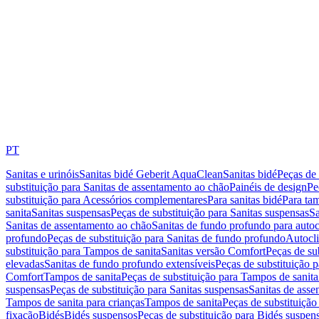
PT
Sanitas e urinóis
Sanitas bidé Geberit AquaClean
Sanitas bidé
Peças de 
substituição para Sanitas de assentamento ao chão
Painéis de design
Pe
substituição para Acessórios complementares
Para sanitas bidé
Para tam
sanita
Sanitas suspensas
Peças de substituição para Sanitas suspensas
Sa
Sanitas de assentamento ao chão
Sanitas de fundo profundo para autoc
profundo
Peças de substituição para Sanitas de fundo profundo
Autocli
substituição para Tampos de sanita
Sanitas versão Comfort
Peças de su
elevadas
Sanitas de fundo profundo extensíveis
Peças de substituição 
Comfort
Tampos de sanita
Peças de substituição para Tampos de sanita
suspensas
Peças de substituição para Sanitas suspensas
Sanitas de ass
Tampos de sanita para crianças
Tampos de sanita
Peças de substituição
fixação
Bidés
Bidés suspensos
Peças de substituição para Bidés suspen