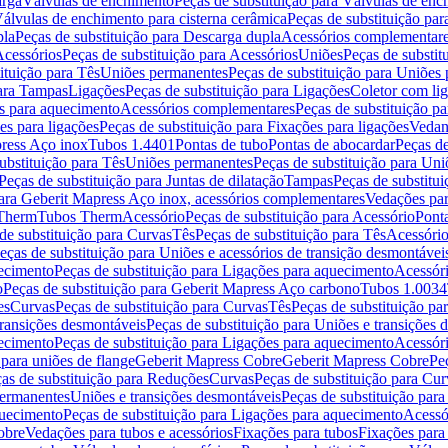
arga
Válvulas de enchimento
Peças de substituição para Válvulas de en
álvulas de enchimento para cisterna cerâmica
Peças de substituição par
pla
Peças de substituição para Descarga dupla
Acessórios complementar
cessórios
Peças de substituição para Acessórios
Uniões
Peças de substit
ituição para Tês
Uniões permanentes
Peças de substituição para Uniões
para Tampas
Ligações
Peças de substituição para Ligações
Coletor com li
es para aquecimento
Acessórios complementares
Peças de substituição p
es para ligações
Peças de substituição para Fixações para ligações
Vedan
press Aço inox
Tubos 1.4401
Pontas de tubo
Pontas de abocardar
Peças de
ubstituição para Tês
Uniões permanentes
Peças de substituição para Un
Peças de substituição para Juntas de dilatação
Tampas
Peças de substitu
para Geberit Mapress Aço inox, acessórios complementares
Vedações par
 Therm
Tubos Therm
Acessório
Peças de substituição para Acessório
Pont
de substituição para Curvas
Tês
Peças de substituição para Tês
Acessório
eças de substituição para Uniões e acessórios de transição desmontávei
ecimento
Peças de substituição para Ligações para aquecimento
Acessór
o
Peças de substituição para Geberit Mapress Aço carbono
Tubos 1.0034
es
Curvas
Peças de substituição para Curvas
Tês
Peças de substituição pa
transições desmontáveis
Peças de substituição para Uniões e transições 
ecimento
Peças de substituição para Ligações para aquecimento
Acessór
para uniões de flange
Geberit Mapress Cobre
Geberit Mapress Cobre
Pe
as de substituição para Reduções
Curvas
Peças de substituição para Cur
permanentes
Uniões e transições desmontáveis
Peças de substituição par
quecimento
Peças de substituição para Ligações para aquecimento
Acessó
obre
Vedações para tubos e acessórios
Fixações para tubos
Fixações para