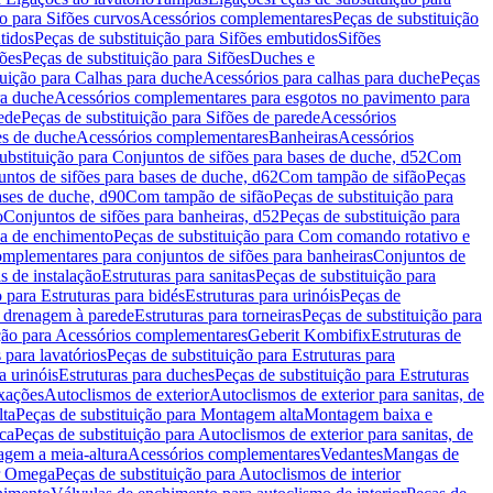
ão para Sifões curvos
Acessórios complementares
Peças de substituição
tidos
Peças de substituição para Sifões embutidos
Sifões
fões
Peças de substituição para Sifões
Duches e
tuição para Calhas para duche
Acessórios para calhas para duche
Peças
ra duche
Acessórios complementares para esgotos no pavimento para
ede
Peças de substituição para Sifões de parede
Acessórios
es de duche
Acessórios complementares
Banheiras
Acessórios
ubstituição para Conjuntos de sifões para bases de duche, d52
Com
untos de sifões para bases de duche, d62
Com tampão de sifão
Peças
ases de duche, d90
Com tampão de sifão
Peças de substituição para
o
Conjuntos de sifões para banheiras, d52
Peças de substituição para
a de enchimento
Peças de substituição para Com comando rotativo e
mplementares para conjuntos de sifões para banheiras
Conjuntos de
s de instalação
Estruturas para sanitas
Peças de substituição para
 para Estruturas para bidés
Estruturas para urinóis
Peças de
m drenagem à parede
Estruturas para torneiras
Peças de substituição para
ição para Acessórios complementares
Geberit Kombifix
Estruturas de
 para lavatórios
Peças de substituição para Estruturas para
a urinóis
Estruturas para duches
Peças de substituição para Estruturas
ixações
Autoclismos de exterior
Autoclismos de exterior para sanitas, de
ta
Peças de substituição para Montagem alta
Montagem baixa e
ica
Peças de substituição para Autoclismos de exterior para sanitas, de
gem a meia-altura
Acessórios complementares
Vedantes
Mangas de
or Omega
Peças de substituição para Autoclismos de interior