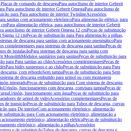
a Placas de comando de descarga
Para autoclismo de interior Geberit
ara Para autoclismo de interior Geberit Omega
Para autoclismo de
uição para Para autoclismo de interior Twinline
Acessórios
para sanitas com acionamento eletrónico
Para alimentação elétrica, para
2 cm
Para alimentação elétrica, para autoclismos de interior Geberit
para autoclismo de interior Geberit Omega 12 cm
Peças de substituição
rit Sigma 12 cm
Peças de substituição para Para alimentação a pilhas,
Sistemas de descarga para sanitas com acionamento pneumático
Para
os complementares para sistemas de descarga para sanitas
Peças de
tos de instalação
Para sistemas de descarga para sanita com
it Monolith
Módulos sanitários para sanitas
Peças de substituição para
ção para Para sanitas ao chão
Acessórios complementares
Peças de
dés
Para bidés suspensos e ao chão
Peças de substituição para Para
 descarga, com rebordo
Sem tampa
Peças de substituição para Sem
 sistema de descarga embutido para urinol ou com montagem
inóis integrado
Peças de substituição para Com sistema de descarga
do
Urinóis, funcionamento com descarga, com/para tampa
Peças de
carga
Urinóis, funcionamento sem água
Peças de substituição para
aradores de urinol de vidro
Acessórios complementares
Peças de
os de transição
Peças de substituição para Tubos de descarga, curvas
ição para De interior
Com acionamento eletrónico, alimentação
e substituição para Com acionamento eletrónico, alimentação a
acionamento eletrónico, alimentação elétrica
Peças de substituição
namento eletrónico, alimentação a pilhas
Acessórios
rutura e de substituição
Tubos de descarga, curvas de descarga e