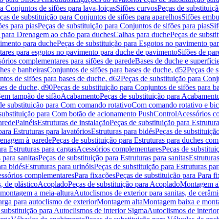
a Conjuntos de sifões para lava-loiças
Sifões curvos
Peças de substituiç
ças de substituição para Conjuntos de sifões para aparelhos
Sifões embu
ões para pias
Peças de substituição para Conjuntos de sifões para pias
Si
o para Drenagem ao chão para duches
Calhas para duche
Peças de substi
imento para duche
Peças de substituição para Esgotos no pavimento pa
tares para esgotos no pavimento para duche de pavimento
Sifões de par
sórios complementares para sifões de parede
Bases de duche e superfíci
ches e banheiras
Conjuntos de sifões para bases de duche, d52
Peças de s
tos de sifões para bases de duche, d62
Peças de substituição para Conj
ses de duche, d90
Peças de substituição para Conjuntos de sifões para b
 Sem tampão de sifão
Acabamento
Peças de substituição para Acabament
de substituição para Com comando rotativo
Com comando rotativo e bic
substituição para Com botão de acionamento PushControl
Acessórios co
arede
Painéis
Estruturas de instalação
Peças de substituição para Estrutura
para Estruturas para lavatórios
Estruturas para bidés
Peças de substituição
renagem à parede
Peças de substituição para Estruturas para duches co
ra Estruturas para cargas
Acessórios complementares
Peças de substitu
 para sanitas
Peças de substituição para Estruturas para sanitas
Estruturas
ara bidés
Estruturas para urinóis
Peças de substituição para Estruturas par
cessórios complementares
Para fixações
Peças de substituição para Para f
, de plástico
Acoplado
Peças de substituição para Acoplado
Montagem al
 montagem a meia-altura
Autoclismos de exterior para sanitas, de cerâm
rga para autoclismo de exterior
Montagem alta
Montagem baixa e monta
 substituição para Autoclismos de interior Sigma
Autoclismos de interi