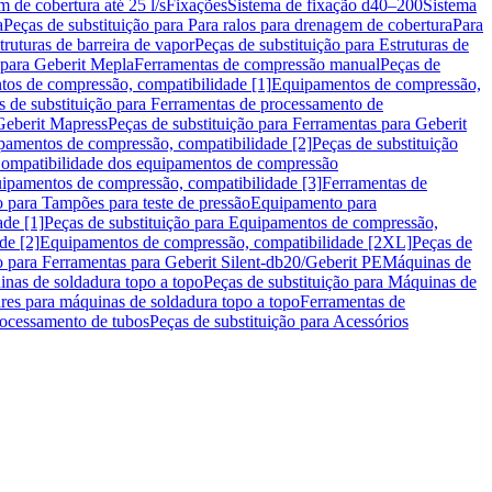
m de cobertura até 25 l/s
Fixações
Sistema de fixação d40–200
Sistema
a
Peças de substituição para Para ralos para drenagem de cobertura
Para
truturas de barreira de vapor
Peças de substituição para Estruturas de
 para Geberit Mepla
Ferramentas de compressão manual
Peças de
tos de compressão, compatibilidade [1]
Equipamentos de compressão,
s de substituição para Ferramentas de processamento de
Geberit Mapress
Peças de substituição para Ferramentas para Geberit
pamentos de compressão, compatibilidade [2]
Peças de substituição
 Compatibilidade dos equipamentos de compressão
uipamentos de compressão, compatibilidade [3]
Ferramentas de
o para Tampões para teste de pressão
Equipamento para
de [1]
Peças de substituição para Equipamentos de compressão,
de [2]
Equipamentos de compressão, compatibilidade [2XL]
Peças de
o para Ferramentas para Geberit Silent-db20/Geberit PE
Máquinas de
nas de soldadura topo a topo
Peças de substituição para Máquinas de
res para máquinas de soldadura topo a topo
Ferramentas de
rocessamento de tubos
Peças de substituição para Acessórios