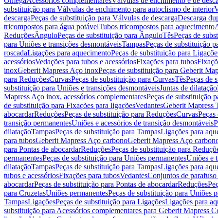
Omega
Acessórios complementares
Válvulas de enchimento e de desc
substituição para Válvulas de enchimento para autoclismo de interior
V
descarga
Peças de substituição para Válvulas de descarga
Descarga du
tricompostos para água potável
Tubos tricompostos para aquecimento
A
Reduções
Ângulo
Peças de substituição para Ângulo
Tês
Peças de subst
para Uniões e transições desmontáveis
Tampas
Peças de substituição 
roscada
Ligações para aquecimento
Peças de substituição para Ligaçõ
acessórios
Vedações para tubos e acessórios
Fixações para tubos
Fixaçõ
inox
Geberit Mapress Aço inox
Peças de substituição para Geberit Ma
para Reduções
Curvas
Peças de substituição para Curvas
Tês
Peças de s
substituição para Uniões e transições desmontáveis
Juntas de dilatação
Mapress Aço inox, acessórios complementares
Peças de substituição 
de substituição para Fixações para ligações
Vedantes
Geberit Mapress
abocardar
Reduções
Peças de substituição para Reduções
Curvas
Peças 
transição permanentes
Uniões e acessórios de transição desmontáveis
P
dilatação
Tampas
Peças de substituição para Tampas
Ligações para aqu
para tubos
Geberit Mapress Aço carbono
Geberit Mapress Aço carbon
para Pontas de abocardar
Reduções
Peças de substituição para Reduçõ
permanentes
Peças de substituição para Uniões permanentes
Uniões e 
dilatação
Tampas
Peças de substituição para Tampas
Ligações para aqu
tubos e acessórios
Fixações para tubos
Vedantes
Conjuntos de parafuso 
abocardar
Peças de substituição para Pontas de abocardar
Reduções
Peç
para Cruzetas
Uniões permanentes
Peças de substituição para Uniões 
Tampas
Ligações
Peças de substituição para Ligações
Ligações para a
substituição para Acessórios complementares para Geberit Mapress C