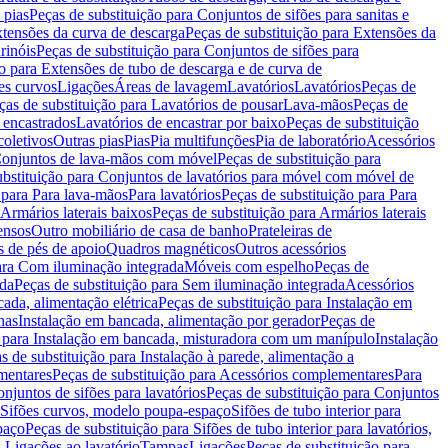
 pias
Peças de substituição para Conjuntos de sifões para sanitas e
tensões da curva de descarga
Peças de substituição para Extensões da
rinóis
Peças de substituição para Conjuntos de sifões para
ão para Extensões de tubo de descarga e de curva de
ões curvos
Ligações
Áreas de lavagem
Lavatórios
Lavatórios
Peças de
ças de substituição para Lavatórios de pousar
Lava-mãos
Peças de
 encastrados
Lavatórios de encastrar por baixo
Peças de substituição
coletivos
Outras pias
Pias
Pia multifunções
Pia de laboratório
Acessórios
onjuntos de lava-mãos com móvel
Peças de substituição para
ubstituição para Conjuntos de lavatórios para móvel com móvel de
 para Para lava-mãos
Para lavatórios
Peças de substituição para Para
Armários laterais baixos
Peças de substituição para Armários laterais
ensos
Outro mobiliário de casa de banho
Prateleiras de
 de pés de apoio
Quadros magnéticos
Outros acessórios
para Com iluminação integrada
Móveis com espelho
Peças de
ada
Peças de substituição para Sem iluminação integrada
Acessórios
ada, alimentação elétrica
Peças de substituição para Instalação em
has
Instalação em bancada, alimentação por gerador
Peças de
o para Instalação em bancada, misturadora com um manípulo
Instalação
s de substituição para Instalação à parede, alimentação a
mentares
Peças de substituição para Acessórios complementares
Para
njuntos de sifões para lavatórios
Peças de substituição para Conjuntos
a Sifões curvos, modelo poupa-espaço
Sifões de tubo interior para
paço
Peças de substituição para Sifões de tubo interior para lavatórios,
a Ligações ao lavatório
Tampas
Ligações
Peças de substituição para