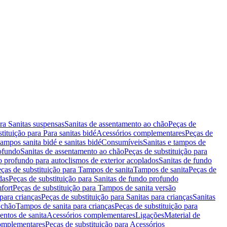
ara Sanitas suspensas
Sanitas de assentamento ao chão
Peças de
tituição para Para sanitas bidé
Acessórios complementares
Peças de
tampos sanita bidé e sanitas bidé
Consumíveis
Sanitas e tampos de
rofundo
Sanitas de assentamento ao chão
Peças de substituição para
o profundo para autoclismos de exterior acoplados
Sanitas de fundo
ças de substituição para Tampos de sanita
Tampos de sanita
Peças de
das
Peças de substituição para Sanitas de fundo profundo
fort
Peças de substituição para Tampos de sanita versão
para crianças
Peças de substituição para Sanitas para crianças
Sanitas
 chão
Tampos de sanita para crianças
Peças de substituição para
entos de sanita
Acessórios complementares
Ligações
Material de
omplementares
Peças de substituição para Acessórios