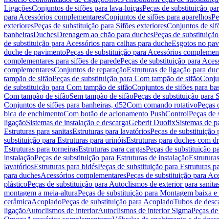
Ligações
Conjuntos de sifões para lava-loiças
Peças de substituição par
para Acessórios complementares
Conjuntos de sifões para aparelhos
Pe
exteriores
Peças de substituição para Sifões exteriores
Conjuntos de sif
banheiras
Duches
Drenagem ao chão para duches
Peças de substituiçã
de substituição para Acessórios para calhas para duche
Esgotos no pav
duche de pavimento
Peças de substituição para Acessórios complemen
complementares para sifões de parede
Peças de substituição para Aces
complementares
Conjuntos de reparação
Estruturas de ligação para du
tampão de sifão
Peças de substituição para Com tampão de sifão
Conjun
de substituição para Com tampão de sifão
Conjuntos de sifões para ba
Com tampão de sifão
Sem tampão de sifão
Peças de substituição para
Conjuntos de sifões para banheiras, d52
Com comando rotativo
Peças 
bica de enchimento
Com botão de acionamento PushControl
Peças de 
ligação
Sistemas de instalação e descarga
Geberit Duofix
Sistemas de p
Estruturas para sanitas
Estruturas para lavatórios
Peças de substituição 
substituição para Estruturas para urinóis
Estruturas para duches com d
Estruturas para torneiras
Estruturas para cargas
Peças de substituição pa
instalação
Peças de substituição para Estruturas de instalação
Estruturas
lavatórios
Estruturas para bidés
Peças de substituição para Estruturas p
para duches
Acessórios complementares
Peças de substituição para A
plástico
Peças de substituição para Autoclismos de exterior para sanitas
montagem a meia-altura
Peças de substituição para Montagem baixa e
cerâmica
Acoplado
Peças de substituição para Acoplado
Tubos de desca
ligação
Autoclismos de interior
Autoclismos de interior Sigma
Peças de