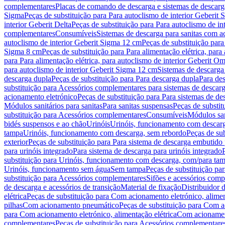
complementares
Placas de comando de descarga e sistemas de descarga
Sigma
Peças de substituição para Para autoclismo de interior Geberit 
interior Geberit Delta
Peças de substituição para Para autoclismo de in
complementares
Consumíveis
Sistemas de descarga para sanitas com a
autoclismo de interior Geberit Sigma 12 cm
Peças de substituição para
Sigma 8 cm
Peças de substituição para Para alimentação elétrica, para
para Para alimentação elétrica, para autoclismo de interior Geberit 
para autoclismo de interior Geberit Sigma 12 cm
Sistemas de descarga
descarga dupla
Peças de substituição para Para descarga dupla
Para de
substituição para Acessórios complementares para sistemas de descarg
acionamento eletrónico
Peças de substituição para Para sistemas de d
Módulos sanitários para sanitas
Para sanitas suspensas
Peças de substit
substituição para Acessórios complementares
Consumíveis
Módulos san
bidés suspensos e ao chão
Urinóis
Urinóis, funcionamento com descar
tampa
Urinóis, funcionamento com descarga, sem rebordo
Peças de su
exterior
Peças de substituição para Para sistema de descarga embutido
para urinóis integrado
Para sistema de descarga para urinóis integrado
substituição para Urinóis, funcionamento com descarga, com/para ta
Urinóis, funcionamento sem água
Sem tampa
Peças de substituição p
substituição para Acessórios complementares
Sifões e acessórios comp
de descarga e acessórios de transição
Material de fixação
Distribuidor 
elétrica
Peças de substituição para Com acionamento eletrónico, alimen
pilhas
Com acionamento pneumático
Peças de substituição para Com 
para Com acionamento eletrónico, alimentação elétrica
Com acionament
complementares
Peças de substituição para Acessórios complementare