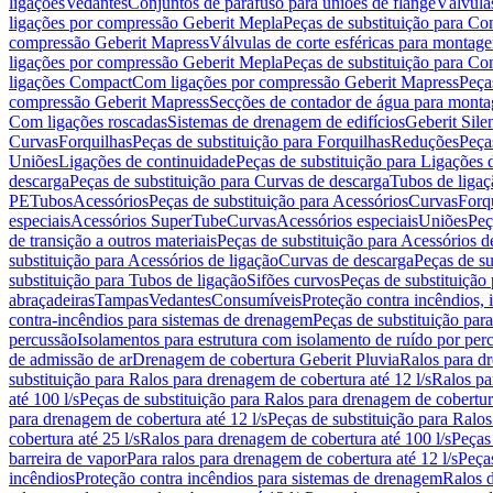
ligações
Vedantes
Conjuntos de parafuso para uniões de flange
Válvula
ligações por compressão Geberit Mepla
Peças de substituição para C
compressão Geberit Mapress
Válvulas de corte esféricas para monta
ligações por compressão Geberit Mepla
Peças de substituição para C
ligações Compact
Com ligações por compressão Geberit Mapress
Peça
compressão Geberit Mapress
Secções de contador de água para monta
Com ligações roscadas
Sistemas de drenagem de edifícios
Geberit Sile
Curvas
Forquilhas
Peças de substituição para Forquilhas
Reduções
Peça
Uniões
Ligações de continuidade
Peças de substituição para Ligações 
descarga
Peças de substituição para Curvas de descarga
Tubos de ligaç
PE
Tubos
Acessórios
Peças de substituição para Acessórios
Curvas
Forq
especiais
Acessórios SuperTube
Curvas
Acessórios especiais
Uniões
Peç
de transição a outros materiais
Peças de substituição para Acessórios de
substituição para Acessórios de ligação
Curvas de descarga
Peças de su
substituição para Tubos de ligação
Sifões curvos
Peças de substituição
abraçadeiras
Tampas
Vedantes
Consumíveis
Proteção contra incêndios,
contra-incêndios para sistemas de drenagem
Peças de substituição par
percussão
Isolamentos para estrutura com isolamento de ruído por per
de admissão de ar
Drenagem de cobertura Geberit Pluvia
Ralos para d
substituição para Ralos para drenagem de cobertura até 12 l/s
Ralos pa
até 100 l/s
Peças de substituição para Ralos para drenagem de cobertura
para drenagem de cobertura até 12 l/s
Peças de substituição para Ralos
cobertura até 25 l/s
Ralos para drenagem de cobertura até 100 l/s
Peças
barreira de vapor
Para ralos para drenagem de cobertura até 12 l/s
Peças
incêndios
Proteção contra incêndios para sistemas de drenagem
Ralos 