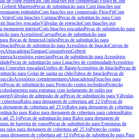
as de corte esféricas
Com ligações por compressão FlowFit
Com
 Geberit Mapress
Peças de substituição para Com ligações por
ra montagem embutido
Com ligações por compressão FlowFit
Com
o Volex
Com ligações Compact
Peças de substituição para Com
m ligações roscadas
Válvulas de retenção
Com ligações por
ra montagem interior
Com ligações roscadas
Peças de substituição para
uição para Acessórios
Curvas
Peças de substituição para
 para Bocas de limpeza
Uniões
Peças de substituição para
 ligação
Peças de substituição para Acessórios de ligação
Curvas de
res
Abraçadeiras
Tampas
Consumíveis
Geberit
limpeza
Acessórios especiais
Peças de substituição para Acessórios
idade
Peças de substituição para Ligações de continuidade
Acessórios
para Conexões roscadas
Uniões de flange
Acessórios de ligação
Peças de
stituição para Golas de sanita ao chão
Tubos de ligação
Peças de
 sucção
Acessórios complementares
Abraçadeiras
Fixações para
os
Peças de substituição para Proteção contra incêndios
Proteção
ico
Isolamentos para estrutura com isolamento de ruído por
enagem
Válvulas de admissão de ar
Peças de substituição para Válvulas
e cobertura
Ralos para drenagem de cobertura até 12 l/s
Peças de
a drenagem de cobertura até 25 l/s
Ralos para drenagem de cobertura
bstituição para Ralos para drenagem de cobertura para caleiras
Ralos
 até 25 l/s
Peças de substituição para Ralos para drenagem de
turas de barreira de vapor
Peças de substituição para Estruturas de
ara ralos para drenagem de cobertura até 25 l/s
Proteção contra
 para drenagem de cobertura até 12 l/s
Peças de substituição para Para