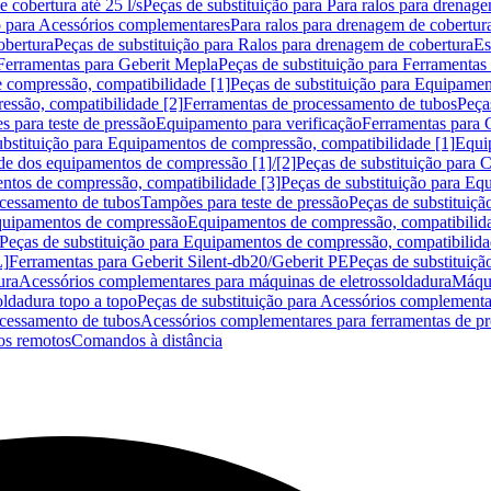
 cobertura até 25 l/s
Peças de substituição para Para ralos para drenage
o para Acessórios complementares
Para ralos para drenagem de cobertur
obertura
Peças de substituição para Ralos para drenagem de cobertura
Es
Ferramentas para Geberit Mepla
Peças de substituição para Ferramentas
 compressão, compatibilidade [1]
Peças de substituição para Equipamen
essão, compatibilidade [2]
Ferramentas de processamento de tubos
Peça
s para teste de pressão
Equipamento para verificação
Ferramentas para 
ubstituição para Equipamentos de compressão, compatibilidade [1]
Equi
de dos equipamentos de compressão [1]/[2]
Peças de substituição para
tos de compressão, compatibilidade [3]
Peças de substituição para Eq
ocessamento de tubos
Tampões para teste de pressão
Peças de substituiçã
Equipamentos de compressão
Equipamentos de compressão, compatibilida
Peças de substituição para Equipamentos de compressão, compatibilida
L]
Ferramentas para Geberit Silent-db20/Geberit PE
Peças de substituiçã
ura
Acessórios complementares para máquinas de eletrossoldadura
Máqui
ldadura topo a topo
Peças de substituição para Acessórios complementa
ocessamento de tubos
Acessórios complementares para ferramentas de p
s remotos
Comandos à distância