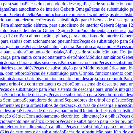
 para sanitas
Placas de comando de descarga
Peças de substituição par
Sigma
Para autoclismo de interior Geberit Omega
Peças de substituição p
terior Geberit Delta
Para autoclismo de interior Twinline
Peças de substit
cionamento eletrónico
Peças de substituição para Sistemas de descarga 
 Para alimentação elétrica, para autoclismo de interior Geberit Sigma 1
 autoclismos de interior Geberit Sigma 8 cm
Para alimentação elétrica, 
Omega 12 cm
Para alimentação a pilhas, para autoclismo de interior Gebe
 para sanitas com acionamento pneumático
Peças de substituição para 
scarga simples
Peças de substituição para Para descarga simples
Acessóri
a para sanitas
Conjuntos de instalação
Peças de substituição para Conjun
escarga para sanita com acionamento eletrónico
Módulos sanitários Geber
uição para Para sanitas suspensas
Para sanitas ao chão
Peças de substitui
itários para bidés
Peças de substituição para Módulos sanitários para bi
ga, com rebordo
Peças de substituição para Urinóis, funcionamento com
bstituição para Urinóis, funcionamento com descarga, sem rebordo
Para
 para urinol ou com montagem exterior
Com sistema de descarga para ur
Peças de substituição para Para sistema de descarga para urinóis integra
mpa
Sem bordo de descarga
Peças de substituição para Sem bordo de des
ara Sem tampa
Separadores de urinol
Separadores de urinol de plástico
Sep
lementares para sifões
Tubos de descarga, curvas de descarga e acessóri
de descarga
Sistemas de descarga para urinol
De interior
Peças de substitu
tação elétrica
Com acionamento eletrónico, alimentação a pilhas
Peças d
acionamento pneumático
Exterior
Peças de substituição para Exterior
Com 
o eletrónico, alimentação a pilhas
Peças de substituição para Com acio
s
Kits de estrutura e de substituição
Peças de substituição para Kits de est