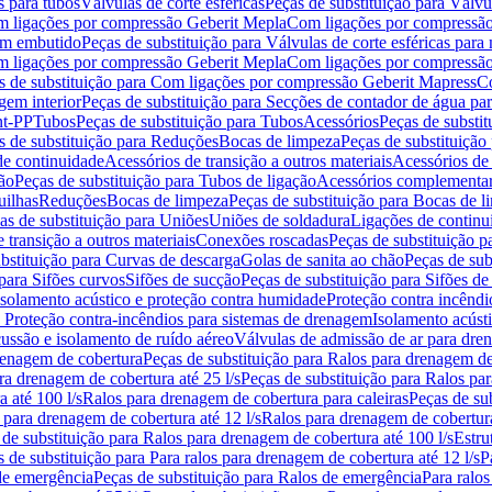
s para tubos
Válvulas de corte esféricas
Peças de substituição para Válvul
om ligações por compressão Geberit Mepla
Com ligações por compressão
gem embutido
Peças de substituição para Válvulas de corte esféricas pa
om ligações por compressão Geberit Mepla
Com ligações por compressã
s de substituição para Com ligações por compressão Geberit Mapress
Co
gem interior
Peças de substituição para Secções de contador de água pa
nt-PP
Tubos
Peças de substituição para Tubos
Acessórios
Peças de substit
s de substituição para Reduções
Bocas de limpeza
Peças de substituição
de continuidade
Acessórios de transição a outros materiais
Acessórios de
ão
Peças de substituição para Tubos de ligação
Acessórios complementa
uilhas
Reduções
Bocas de limpeza
Peças de substituição para Bocas de 
as de substituição para Uniões
Uniões de soldadura
Ligações de continu
 transição a outros materiais
Conexões roscadas
Peças de substituição 
bstituição para Curvas de descarga
Golas de sanita ao chão
Peças de sub
 para Sifões curvos
Sifões de sucção
Peças de substituição para Sifões de
 isolamento acústico e proteção contra humidade
Proteção contra incêndi
a Proteção contra-incêndios para sistemas de drenagem
Isolamento acúst
cussão e isolamento de ruído aéreo
Válvulas de admissão de ar para dr
renagem de cobertura
Peças de substituição para Ralos para drenagem d
ra drenagem de cobertura até 25 l/s
Peças de substituição para Ralos par
 até 100 l/s
Ralos para drenagem de cobertura para caleiras
Peças de su
 para drenagem de cobertura até 12 l/s
Ralos para drenagem de cobertura
 de substituição para Ralos para drenagem de cobertura até 100 l/s
Estru
 de substituição para Para ralos para drenagem de cobertura até 12 l/s
P
de emergência
Peças de substituição para Ralos de emergência
Para ralos