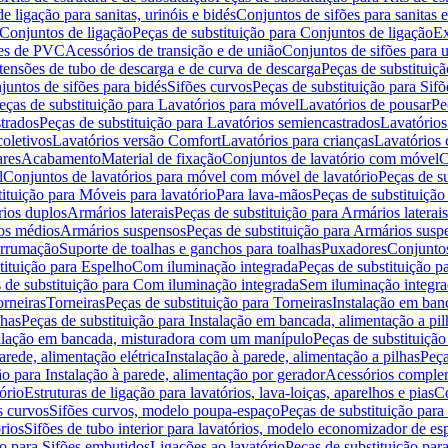
de ligação para sanitas, urinóis e bidés
Conjuntos de sifões para sanitas e
Conjuntos de ligação
Peças de substituição para Conjuntos de ligação
Ex
ões de PVC
Acessórios de transição e de união
Conjuntos de sifões para u
tensões de tubo de descarga e de curva de descarga
Peças de substituiç
juntos de sifões para bidés
Sifões curvos
Peças de substituição para Sif
eças de substituição para Lavatórios para móvel
Lavatórios de pousar
Pe
trados
Peças de substituição para Lavatórios semiencastrados
Lavatórios
coletivos
Lavatórios versão Comfort
Lavatórios para crianças
Lavatórios 
res
Acabamento
Material de fixação
Conjuntos de lavatório com móvel
C
l
Conjuntos de lavatórios para móvel com móvel de lavatório
Peças de s
ituição para Móveis para lavatório
Para lava-mãos
Peças de substituição
rios duplos
Armários laterais
Peças de substituição para Armários laterais
os médios
Armários suspensos
Peças de substituição para Armários susp
arrumação
Suporte de toalhas e ganchos para toalhas
Puxadores
Conjuntos
tituição para Espelho
Com iluminação integrada
Peças de substituição 
 de substituição para Com iluminação integrada
Sem iluminação integr
orneiras
Torneiras
Peças de substituição para Torneiras
Instalação em banc
lhas
Peças de substituição para Instalação em bancada, alimentação a pil
alação em bancada, misturadora com um manípulo
Peças de substituiçã
arede, alimentação elétrica
Instalação à parede, alimentação a pilhas
Peça
ão para Instalação à parede, alimentação por gerador
Acessórios comple
ório
Estruturas de ligação para lavatórios, lava-loiças, aparelhos e pias
Co
s curvos
Sifões curvos, modelo poupa-espaço
Peças de substituição par
rios
Sifões de tubo interior para lavatórios, modelo economizador de es
ão para Sifões embutidos
Ligações ao lavatório
Peças de substituição par