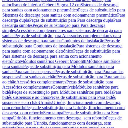
autoclismo de interior Geberit Sigma 12 cm
Sistemas de descarga
para sanitas com acionamento pneumático
Peças de substituição para
Sistemas de descarga para sanitas com acionamento pneumático
Para
descarga dupla
Peças de substituição para Para descarga dupla
Para
descarga simples
Peças de substituição para Para descarga
simples
Acessórios complementares para sistemas de descarga para
sanitas
Peças de substituição para Acessórios complementares para
sistemas de descarga para sanitas
Conjuntos de instalação
Peças de
substituição para Conjuntos de instalação
Para sistemas de descarga
para sanita com acionamento eletrónico
Peças de substituição para
Para sistemas de descarga para sanita com acionamento
eletrónico
Módulos sanitários Geberit Monolith
Módulos sanitários
para sanitas
Peças de substituição para Módulos sanitários para
sanitas
Para sanitas suspensas
Peças de substituição para Para sanitas
suspensas
Para sanitas ao chão
Peças de substituição para Para sanitas
ao chão
Acessórios complementares
Peças de substituição para
Acessórios complementares
Consumíveis
Módulos sanitários para
bidés
Peças de substituição para Módulos sanitários para bidés
Para
bidés suspensos e ao chão
Peças de substituição para Para bidés
suspensos e ao chão
Urinóis
Urinóis, funcionamento com descarga,
com rebordo
Peças de substituição para Urinóis, funcionamento com
descarga, com rebordo
Sem tampa
Peças de substituição para Sem
tampa
Urinóis, funcionamento com descarga, sem rebordo
Peças de
substituição para Urinóis, funcionamento com descarga, sem