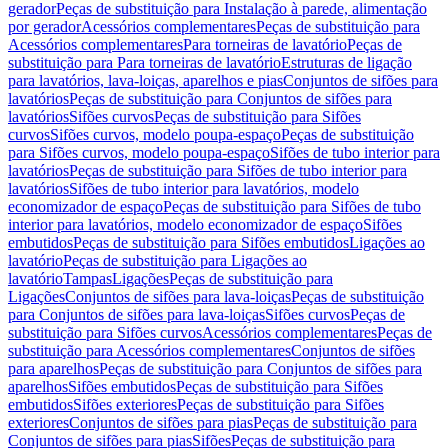
gerador
Peças de substituição para Instalação à parede, alimentação
por gerador
Acessórios complementares
Peças de substituição para
Acessórios complementares
Para torneiras de lavatório
Peças de
substituição para Para torneiras de lavatório
Estruturas de ligação
para lavatórios, lava-loiças, aparelhos e pias
Conjuntos de sifões para
lavatórios
Peças de substituição para Conjuntos de sifões para
lavatórios
Sifões curvos
Peças de substituição para Sifões
curvos
Sifões curvos, modelo poupa-espaço
Peças de substituição
para Sifões curvos, modelo poupa-espaço
Sifões de tubo interior para
lavatórios
Peças de substituição para Sifões de tubo interior para
lavatórios
Sifões de tubo interior para lavatórios, modelo
economizador de espaço
Peças de substituição para Sifões de tubo
interior para lavatórios, modelo economizador de espaço
Sifões
embutidos
Peças de substituição para Sifões embutidos
Ligações ao
lavatório
Peças de substituição para Ligações ao
lavatório
Tampas
Ligações
Peças de substituição para
Ligações
Conjuntos de sifões para lava-loiças
Peças de substituição
para Conjuntos de sifões para lava-loiças
Sifões curvos
Peças de
substituição para Sifões curvos
Acessórios complementares
Peças de
substituição para Acessórios complementares
Conjuntos de sifões
para aparelhos
Peças de substituição para Conjuntos de sifões para
aparelhos
Sifões embutidos
Peças de substituição para Sifões
embutidos
Sifões exteriores
Peças de substituição para Sifões
exteriores
Conjuntos de sifões para pias
Peças de substituição para
Conjuntos de sifões para pias
Sifões
Peças de substituição para