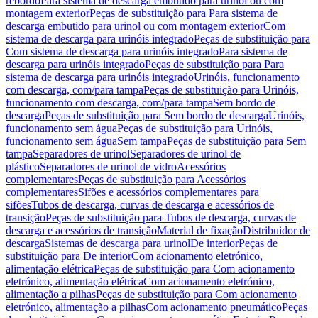
rebordo
Para sistema de descarga embutido para urinol ou com
montagem exterior
Peças de substituição para Para sistema de
descarga embutido para urinol ou com montagem exterior
Com
sistema de descarga para urinóis integrado
Peças de substituição para
Com sistema de descarga para urinóis integrado
Para sistema de
descarga para urinóis integrado
Peças de substituição para Para
sistema de descarga para urinóis integrado
Urinóis, funcionamento
com descarga, com/para tampa
Peças de substituição para Urinóis,
funcionamento com descarga, com/para tampa
Sem bordo de
descarga
Peças de substituição para Sem bordo de descarga
Urinóis,
funcionamento sem água
Peças de substituição para Urinóis,
funcionamento sem água
Sem tampa
Peças de substituição para Sem
tampa
Separadores de urinol
Separadores de urinol de
plástico
Separadores de urinol de vidro
Acessórios
complementares
Peças de substituição para Acessórios
complementares
Sifões e acessórios complementares para
sifões
Tubos de descarga, curvas de descarga e acessórios de
transição
Peças de substituição para Tubos de descarga, curvas de
descarga e acessórios de transição
Material de fixação
Distribuidor de
descarga
Sistemas de descarga para urinol
De interior
Peças de
substituição para De interior
Com acionamento eletrónico,
alimentação elétrica
Peças de substituição para Com acionamento
eletrónico, alimentação elétrica
Com acionamento eletrónico,
alimentação a pilhas
Peças de substituição para Com acionamento
eletrónico, alimentação a pilhas
Com acionamento pneumático
Peças