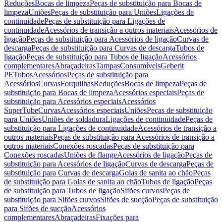
Reduções
Bocas de limpeza
Peças de substituição para Bocas de
limpeza
Uniões
Peças de substituição para Uniões
Ligações de
continuidade
Peças de substituição para Ligações de
continuidade
Acessórios de transição a outros materiais
Acessórios de
ligação
Peças de substituição para Acessórios de ligação
Curvas de
descarga
Peças de substituição para Curvas de descarga
Tubos de
ligação
Peças de substituição para Tubos de ligação
Acessórios
complementares
Abraçadeiras
Tampas
Consumíveis
Geberit
PE
Tubos
Acessórios
Peças de substituição para
Acessórios
Curvas
Forquilhas
Reduções
Bocas de limpeza
Peças de
substituição para Bocas de limpeza
Acessórios especiais
Peças de
substituição para Acessórios especiais
Acessórios
SuperTube
Curvas
Acessórios especiais
Uniões
Peças de substituição
para Uniões
Uniões de soldadura
Ligações de continuidade
Peças de
substituição para Ligações de continuidade
Acessórios de transição a
outros materiais
Peças de substituição para Acessórios de transição a
outros materiais
Conexões roscadas
Peças de substituição para
Conexões roscadas
Uniões de flange
Acessórios de ligação
Peças de
substituição para Acessórios de ligação
Curvas de descarga
Peças de
substituição para Curvas de descarga
Golas de sanita ao chão
Peças
de substituição para Golas de sanita ao chão
Tubos de ligação
Peças
de substituição para Tubos de ligação
Sifões curvos
Peças de
substituição para Sifões curvos
Sifões de sucção
Peças de substituição
para Sifões de sucção
Acessórios
complementares
Abraçadeiras
Fixações para