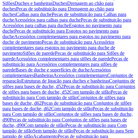
Sifões
Duches e banheiras
Duches
Drenagem ao chão para
duches
Peças de substituição para Drenagem ao chão para
duches
Calhas para duche
Peças de substituição para Calhas para
duche
Acessórios para calhas para duche
Peças de substituição para
Acessórios para calhas para duche
Esgotos no pavimento para
duche
Peças de substituição para Esgotos no pavimento para
duche
Acessórios complementares para esgotos no pavimento para
duche de pavimento
Peças de substituição para Acessórios
complementares para esgotos no pavimento para duche de
pavimento
Sifões de parede
Peças de substituição para Sifões de
parede
Acessórios complementares para sifões de parede
Peças de
substituição para Acessórios complementares para sifões de
parede
Bases de duche e superfícies de duche
Acessórios
complementares
Banheiras
Acessórios complementares
Conjuntos de
reparação
Estruturas de ligação para duches e banheiras
Conjuntos de
sifões para bases de duche, d52
Peças de substituição para Conjuntos
de sifões para bases de duche, d52
Com tampão de sifão
Peças de
substituição para Com tampão de sifão
Conjuntos de sifões para
bases de duche, d62
Peças de substituição para Conjuntos de sifões
para bases de duche, d62
Com tampão de sifão
Peças de substituição
para Com tampão de sifão
Conjuntos de sifões para bases de duche,
d90
Peças de substituição para Conjuntos de sifões para bases de
duche, d90
Com tampão de sifão
Peças de substituição para Com
tampão de sifão
Sem tampão de sifão
Peças de substituição para Sem
tampão de sifão
Acabamento
Peças de substituição para