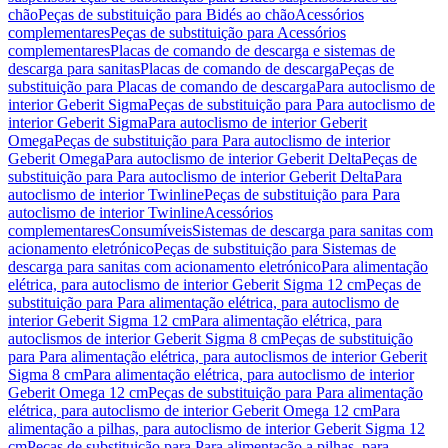
chão
Peças de substituição para Bidés ao chão
Acessórios
complementares
Peças de substituição para Acessórios
complementares
Placas de comando de descarga e sistemas de
descarga para sanitas
Placas de comando de descarga
Peças de
substituição para Placas de comando de descarga
Para autoclismo de
interior Geberit Sigma
Peças de substituição para Para autoclismo de
interior Geberit Sigma
Para autoclismo de interior Geberit
Omega
Peças de substituição para Para autoclismo de interior
Geberit Omega
Para autoclismo de interior Geberit Delta
Peças de
substituição para Para autoclismo de interior Geberit Delta
Para
autoclismo de interior Twinline
Peças de substituição para Para
autoclismo de interior Twinline
Acessórios
complementares
Consumíveis
Sistemas de descarga para sanitas com
acionamento eletrónico
Peças de substituição para Sistemas de
descarga para sanitas com acionamento eletrónico
Para alimentação
elétrica, para autoclismo de interior Geberit Sigma 12 cm
Peças de
substituição para Para alimentação elétrica, para autoclismo de
interior Geberit Sigma 12 cm
Para alimentação elétrica, para
autoclismos de interior Geberit Sigma 8 cm
Peças de substituição
para Para alimentação elétrica, para autoclismos de interior Geberit
Sigma 8 cm
Para alimentação elétrica, para autoclismo de interior
Geberit Omega 12 cm
Peças de substituição para Para alimentação
elétrica, para autoclismo de interior Geberit Omega 12 cm
Para
alimentação a pilhas, para autoclismo de interior Geberit Sigma 12
cm
Peças de substituição para Para alimentação a pilhas, para