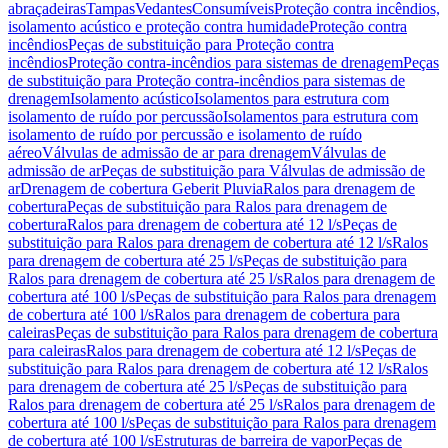
abraçadeiras
Tampas
Vedantes
Consumíveis
Proteção contra incêndios,
isolamento acústico e proteção contra humidade
Proteção contra
incêndios
Peças de substituição para Proteção contra
incêndios
Proteção contra-incêndios para sistemas de drenagem
Peças
de substituição para Proteção contra-incêndios para sistemas de
drenagem
Isolamento acústico
Isolamentos para estrutura com
isolamento de ruído por percussão
Isolamentos para estrutura com
isolamento de ruído por percussão e isolamento de ruído
aéreo
Válvulas de admissão de ar para drenagem
Válvulas de
admissão de ar
Peças de substituição para Válvulas de admissão de
ar
Drenagem de cobertura Geberit Pluvia
Ralos para drenagem de
cobertura
Peças de substituição para Ralos para drenagem de
cobertura
Ralos para drenagem de cobertura até 12 l/s
Peças de
substituição para Ralos para drenagem de cobertura até 12 l/s
Ralos
para drenagem de cobertura até 25 l/s
Peças de substituição para
Ralos para drenagem de cobertura até 25 l/s
Ralos para drenagem de
cobertura até 100 l/s
Peças de substituição para Ralos para drenagem
de cobertura até 100 l/s
Ralos para drenagem de cobertura para
caleiras
Peças de substituição para Ralos para drenagem de cobertura
para caleiras
Ralos para drenagem de cobertura até 12 l/s
Peças de
substituição para Ralos para drenagem de cobertura até 12 l/s
Ralos
para drenagem de cobertura até 25 l/s
Peças de substituição para
Ralos para drenagem de cobertura até 25 l/s
Ralos para drenagem de
cobertura até 100 l/s
Peças de substituição para Ralos para drenagem
de cobertura até 100 l/s
Estruturas de barreira de vapor
Peças de