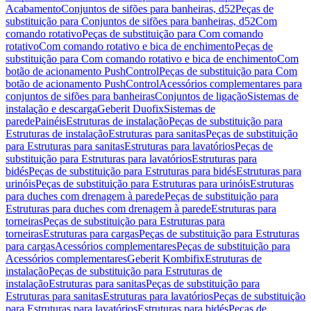
Acabamento
Conjuntos de sifões para banheiras, d52
Peças de
substituição para Conjuntos de sifões para banheiras, d52
Com
comando rotativo
Peças de substituição para Com comando
rotativo
Com comando rotativo e bica de enchimento
Peças de
substituição para Com comando rotativo e bica de enchimento
Com
botão de acionamento PushControl
Peças de substituição para Com
botão de acionamento PushControl
Acessórios complementares para
conjuntos de sifões para banheiras
Conjuntos de ligação
Sistemas de
instalação e descarga
Geberit Duofix
Sistemas de
parede
Painéis
Estruturas de instalação
Peças de substituição para
Estruturas de instalação
Estruturas para sanitas
Peças de substituição
para Estruturas para sanitas
Estruturas para lavatórios
Peças de
substituição para Estruturas para lavatórios
Estruturas para
bidés
Peças de substituição para Estruturas para bidés
Estruturas para
urinóis
Peças de substituição para Estruturas para urinóis
Estruturas
para duches com drenagem à parede
Peças de substituição para
Estruturas para duches com drenagem à parede
Estruturas para
torneiras
Peças de substituição para Estruturas para
torneiras
Estruturas para cargas
Peças de substituição para Estruturas
para cargas
Acessórios complementares
Peças de substituição para
Acessórios complementares
Geberit Kombifix
Estruturas de
instalação
Peças de substituição para Estruturas de
instalação
Estruturas para sanitas
Peças de substituição para
Estruturas para sanitas
Estruturas para lavatórios
Peças de substituição
para Estruturas para lavatórios
Estruturas para bidés
Peças de