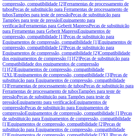
compressão, compatibilidade [2]
Ferramentas de processamento de
tubos
Peças de substituição para Ferramentas de processamento de
tubos
Tampões para teste de pressão
Peças de substituição para
Tampões para teste de pressão
Equipamento para
verificação
Ferramentas para Geberit Mapress
Peças de substituição
para Ferramentas para Geberit Mapress
Equipamentos de
compressão, compatibilidade [1]
Peças de substituição para
Equipamentos de compressão, compatibilidade [1]
Equipamentos de
compressão, compatibilidade [2]
Peças de substituição para
Equipamentos de compressão, compatibilidade [2]
Compatibilidade
dos equipamentos de compressão [1]/[2]
Peças de substituição para
Compatibilidade dos equipamentos de compressão
[1]/[2]
Equipamentos de compressão, compatibilidade
[2XL]
Equipamentos de compressão, compatibilidade [3]
Peças de
substituição para Equipamentos de compressão, compatibilidade
[3]
Ferramentas de processamento de tubos
Peças de substituição para
Ferramentas de processamento de tubos
Tampões para teste de
pressão
Peças de substituição para Tampões para teste de
pressão
Equipamento para verificação
Equipamentos de
compressão
Peças de substituição para Equipamentos de
compressão
Equipamentos de compressão, compatibilidade [1]
Peças
de substituição para Equipamentos de compressão, compatibilidade
[1]
Equipamentos de compressão, compatibilidade [2]
Peças de
substituição para Equipamentos de compressão, compatibilidade
[2]
Equipamentos de compressão, compatibilidade [2XL]
Peças de