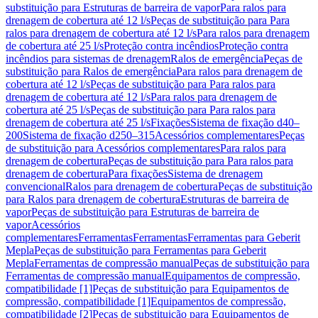
substituição para Estruturas de barreira de vapor
Para ralos para
drenagem de cobertura até 12 l/s
Peças de substituição para Para
ralos para drenagem de cobertura até 12 l/s
Para ralos para drenagem
de cobertura até 25 l/s
Proteção contra incêndios
Proteção contra
incêndios para sistemas de drenagem
Ralos de emergência
Peças de
substituição para Ralos de emergência
Para ralos para drenagem de
cobertura até 12 l/s
Peças de substituição para Para ralos para
drenagem de cobertura até 12 l/s
Para ralos para drenagem de
cobertura até 25 l/s
Peças de substituição para Para ralos para
drenagem de cobertura até 25 l/s
Fixações
Sistema de fixação d40–
200
Sistema de fixação d250–315
Acessórios complementares
Peças
de substituição para Acessórios complementares
Para ralos para
drenagem de cobertura
Peças de substituição para Para ralos para
drenagem de cobertura
Para fixações
Sistema de drenagem
convencional
Ralos para drenagem de cobertura
Peças de substituição
para Ralos para drenagem de cobertura
Estruturas de barreira de
vapor
Peças de substituição para Estruturas de barreira de
vapor
Acessórios
complementares
Ferramentas
Ferramentas
Ferramentas para Geberit
Mepla
Peças de substituição para Ferramentas para Geberit
Mepla
Ferramentas de compressão manual
Peças de substituição para
Ferramentas de compressão manual
Equipamentos de compressão,
compatibilidade [1]
Peças de substituição para Equipamentos de
compressão, compatibilidade [1]
Equipamentos de compressão,
compatibilidade [2]
Peças de substituição para Equipamentos de