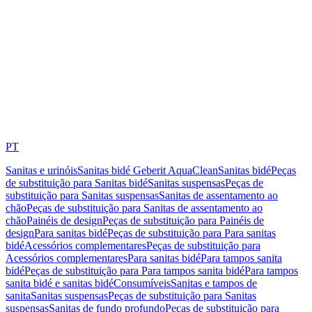
PT
Sanitas e urinóis
Sanitas bidé Geberit AquaClean
Sanitas bidé
Peças
de substituição para Sanitas bidé
Sanitas suspensas
Peças de
substituição para Sanitas suspensas
Sanitas de assentamento ao
chão
Peças de substituição para Sanitas de assentamento ao
chão
Painéis de design
Peças de substituição para Painéis de
design
Para sanitas bidé
Peças de substituição para Para sanitas
bidé
Acessórios complementares
Peças de substituição para
Acessórios complementares
Para sanitas bidé
Para tampos sanita
bidé
Peças de substituição para Para tampos sanita bidé
Para tampos
sanita bidé e sanitas bidé
Consumíveis
Sanitas e tampos de
sanita
Sanitas suspensas
Peças de substituição para Sanitas
suspensas
Sanitas de fundo profundo
Peças de substituição para