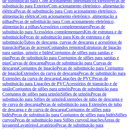
de substituição para Com acionamento pneumático
Exterior
Peças de
substituição para Exterior
Com acionamento eletrónico, alimentação
elétrica
Peças de substituição para Com acionamento eletrónico,
alimentação elétrica
Com acionamento eletrónico, alimentação a
pilhas
Peças de substituição para Com acionamento eletrónico,
alimentação a pilhas
Acessórios complementares
Peças de
substituição para Acessórios complementares
Kits de estrutura e de
substituição
Peças de substituição para Kits de estrutura e de
substituição
Tubos de descarga, curvas de descarga e acessórios de
transição
Placas de acesso
Comandos remotos
Estruturas de ligação
para sanitas, urinóis e bidés
Conjuntos de sifões para sanitas e
pias
Peças de substituição para Conjuntos de sifões para sanitas e
pias
Curvas de descarga
Peças de substituição para Curvas de
descarga
Conjuntos de ligação
Peças de substituição para Conjuntos
de ligação
Extensões da curva de descarga
Peças de substituição para
Extensões da curva de descarga
Ligações de PVC
Peças de
substituição para Ligações de PVC
Acessórios de transição e de
união
Conjuntos de sifões para urinóis
Peças de substituição para
Conjuntos de sifões para urinóis
Sifões de urinóis
Peças de
substituição para Sifões de urinóis
Extensões de tubo de descarga e
de curva de descarga
Peças de substituição para Extensões de tubo
de descarga e de curva de descarga
Conjuntos de sifões para
bidés
Peças de substituição para Conjuntos de sifões para bidés
Sifões
curvos
Peças de substituição para Sifões curvos
Ligações
Áreas de
lavagem
Lavatórios
Lavatórios
Peças de substituição para