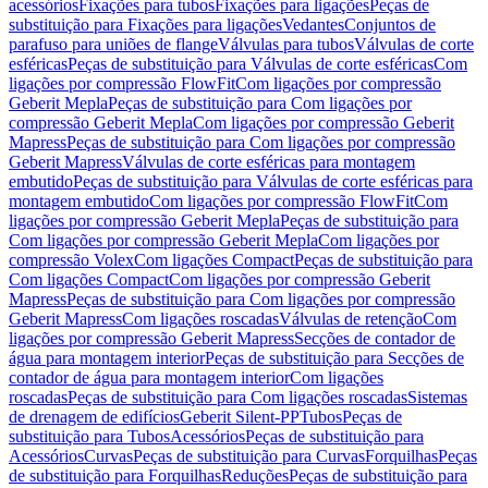
acessórios
Fixações para tubos
Fixações para ligações
Peças de
substituição para Fixações para ligações
Vedantes
Conjuntos de
parafuso para uniões de flange
Válvulas para tubos
Válvulas de corte
esféricas
Peças de substituição para Válvulas de corte esféricas
Com
ligações por compressão FlowFit
Com ligações por compressão
Geberit Mepla
Peças de substituição para Com ligações por
compressão Geberit Mepla
Com ligações por compressão Geberit
Mapress
Peças de substituição para Com ligações por compressão
Geberit Mapress
Válvulas de corte esféricas para montagem
embutido
Peças de substituição para Válvulas de corte esféricas para
montagem embutido
Com ligações por compressão FlowFit
Com
ligações por compressão Geberit Mepla
Peças de substituição para
Com ligações por compressão Geberit Mepla
Com ligações por
compressão Volex
Com ligações Compact
Peças de substituição para
Com ligações Compact
Com ligações por compressão Geberit
Mapress
Peças de substituição para Com ligações por compressão
Geberit Mapress
Com ligações roscadas
Válvulas de retenção
Com
ligações por compressão Geberit Mapress
Secções de contador de
água para montagem interior
Peças de substituição para Secções de
contador de água para montagem interior
Com ligações
roscadas
Peças de substituição para Com ligações roscadas
Sistemas
de drenagem de edifícios
Geberit Silent-PP
Tubos
Peças de
substituição para Tubos
Acessórios
Peças de substituição para
Acessórios
Curvas
Peças de substituição para Curvas
Forquilhas
Peças
de substituição para Forquilhas
Reduções
Peças de substituição para