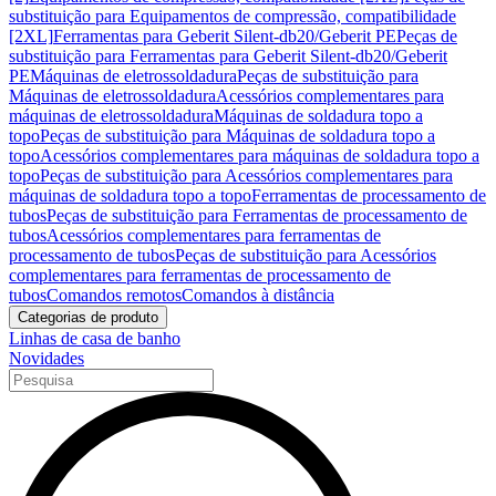
substituição para Equipamentos de compressão, compatibilidade
[2XL]
Ferramentas para Geberit Silent-db20/Geberit PE
Peças de
substituição para Ferramentas para Geberit Silent-db20/Geberit
PE
Máquinas de eletrossoldadura
Peças de substituição para
Máquinas de eletrossoldadura
Acessórios complementares para
máquinas de eletrossoldadura
Máquinas de soldadura topo a
topo
Peças de substituição para Máquinas de soldadura topo a
topo
Acessórios complementares para máquinas de soldadura topo a
topo
Peças de substituição para Acessórios complementares para
máquinas de soldadura topo a topo
Ferramentas de processamento de
tubos
Peças de substituição para Ferramentas de processamento de
tubos
Acessórios complementares para ferramentas de
processamento de tubos
Peças de substituição para Acessórios
complementares para ferramentas de processamento de
tubos
Comandos remotos
Comandos à distância
Categorias de produto
Linhas de casa de banho
Novidades