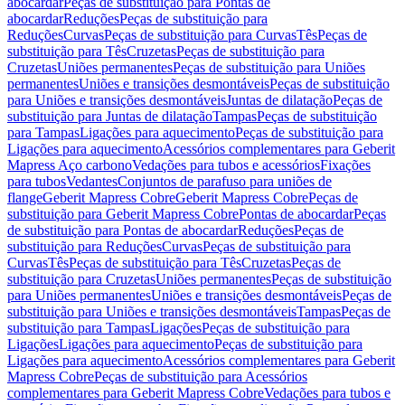
abocardar
Peças de substituição para Pontas de
abocardar
Reduções
Peças de substituição para
Reduções
Curvas
Peças de substituição para Curvas
Tês
Peças de
substituição para Tês
Cruzetas
Peças de substituição para
Cruzetas
Uniões permanentes
Peças de substituição para Uniões
permanentes
Uniões e transições desmontáveis
Peças de substituição
para Uniões e transições desmontáveis
Juntas de dilatação
Peças de
substituição para Juntas de dilatação
Tampas
Peças de substituição
para Tampas
Ligações para aquecimento
Peças de substituição para
Ligações para aquecimento
Acessórios complementares para Geberit
Mapress Aço carbono
Vedações para tubos e acessórios
Fixações
para tubos
Vedantes
Conjuntos de parafuso para uniões de
flange
Geberit Mapress Cobre
Geberit Mapress Cobre
Peças de
substituição para Geberit Mapress Cobre
Pontas de abocardar
Peças
de substituição para Pontas de abocardar
Reduções
Peças de
substituição para Reduções
Curvas
Peças de substituição para
Curvas
Tês
Peças de substituição para Tês
Cruzetas
Peças de
substituição para Cruzetas
Uniões permanentes
Peças de substituição
para Uniões permanentes
Uniões e transições desmontáveis
Peças de
substituição para Uniões e transições desmontáveis
Tampas
Peças de
substituição para Tampas
Ligações
Peças de substituição para
Ligações
Ligações para aquecimento
Peças de substituição para
Ligações para aquecimento
Acessórios complementares para Geberit
Mapress Cobre
Peças de substituição para Acessórios
complementares para Geberit Mapress Cobre
Vedações para tubos e