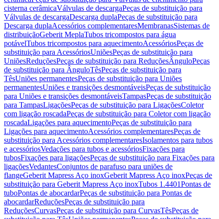
cisterna cerâmica
Válvulas de descarga
Peças de substituição para
Válvulas de descarga
Descarga dupla
Peças de substituição para
Descarga dupla
Acessórios complementares
Membranas
Sistemas de
distribuição
Geberit Mepla
Tubos tricompostos para água
potável
Tubos tricompostos para aquecimento
Acessórios
Peças de
substituição para Acessórios
Uniões
Peças de substituição para
Uniões
Reduções
Peças de substituição para Reduções
Ângulo
Peças
de substituição para Ângulo
Tês
Peças de substituição para
Tês
Uniões permanentes
Peças de substituição para Uniões
permanentes
Uniões e transições desmontáveis
Peças de substituição
para Uniões e transições desmontáveis
Tampas
Peças de substituição
para Tampas
Ligações
Peças de substituição para Ligações
Coletor
com ligação roscada
Peças de substituição para Coletor com ligação
roscada
Ligações para aquecimento
Peças de substituição para
Ligações para aquecimento
Acessórios complementares
Peças de
substituição para Acessórios complementares
Isolamentos para tubos
e acessórios
Vedações para tubos e acessórios
Fixações para
tubos
Fixações para ligações
Peças de substituição para Fixações para
ligações
Vedantes
Conjuntos de parafuso para uniões de
flange
Geberit Mapress Aço inox
Geberit Mapress Aço inox
Peças de
substituição para Geberit Mapress Aço inox
Tubos 1.4401
Pontas de
tubo
Pontas de abocardar
Peças de substituição para Pontas de
abocardar
Reduções
Peças de substituição para
Reduções
Curvas
Peças de substituição para Curvas
Tês
Peças de