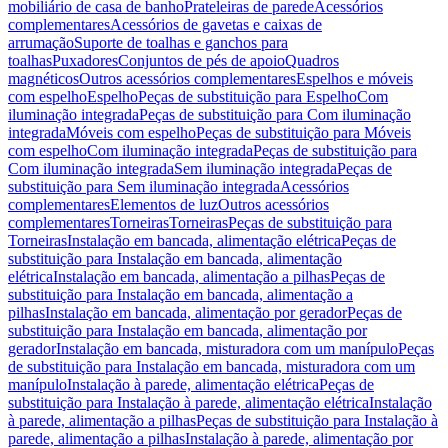
mobiliário de casa de banho
Prateleiras de parede
Acessórios
complementares
Acessórios de gavetas e caixas de
arrumação
Suporte de toalhas e ganchos para
toalhas
Puxadores
Conjuntos de pés de apoio
Quadros
magnéticos
Outros acessórios complementares
Espelhos e móveis
com espelho
Espelho
Peças de substituição para Espelho
Com
iluminação integrada
Peças de substituição para Com iluminação
integrada
Móveis com espelho
Peças de substituição para Móveis
com espelho
Com iluminação integrada
Peças de substituição para
Com iluminação integrada
Sem iluminação integrada
Peças de
substituição para Sem iluminação integrada
Acessórios
complementares
Elementos de luz
Outros acessórios
complementares
Torneiras
Torneiras
Peças de substituição para
Torneiras
Instalação em bancada, alimentação elétrica
Peças de
substituição para Instalação em bancada, alimentação
elétrica
Instalação em bancada, alimentação a pilhas
Peças de
substituição para Instalação em bancada, alimentação a
pilhas
Instalação em bancada, alimentação por gerador
Peças de
substituição para Instalação em bancada, alimentação por
gerador
Instalação em bancada, misturadora com um manípulo
Peças
de substituição para Instalação em bancada, misturadora com um
manípulo
Instalação à parede, alimentação elétrica
Peças de
substituição para Instalação à parede, alimentação elétrica
Instalação
à parede, alimentação a pilhas
Peças de substituição para Instalação à
parede, alimentação a pilhas
Instalação à parede, alimentação por