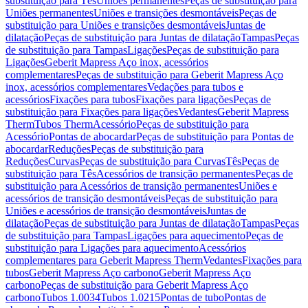
substituição para Tês
Uniões permanentes
Peças de substituição para
Uniões permanentes
Uniões e transições desmontáveis
Peças de
substituição para Uniões e transições desmontáveis
Juntas de
dilatação
Peças de substituição para Juntas de dilatação
Tampas
Peças
de substituição para Tampas
Ligações
Peças de substituição para
Ligações
Geberit Mapress Aço inox, acessórios
complementares
Peças de substituição para Geberit Mapress Aço
inox, acessórios complementares
Vedações para tubos e
acessórios
Fixações para tubos
Fixações para ligações
Peças de
substituição para Fixações para ligações
Vedantes
Geberit Mapress
Therm
Tubos Therm
Acessório
Peças de substituição para
Acessório
Pontas de abocardar
Peças de substituição para Pontas de
abocardar
Reduções
Peças de substituição para
Reduções
Curvas
Peças de substituição para Curvas
Tês
Peças de
substituição para Tês
Acessórios de transição permanentes
Peças de
substituição para Acessórios de transição permanentes
Uniões e
acessórios de transição desmontáveis
Peças de substituição para
Uniões e acessórios de transição desmontáveis
Juntas de
dilatação
Peças de substituição para Juntas de dilatação
Tampas
Peças
de substituição para Tampas
Ligações para aquecimento
Peças de
substituição para Ligações para aquecimento
Acessórios
complementares para Geberit Mapress Therm
Vedantes
Fixações para
tubos
Geberit Mapress Aço carbono
Geberit Mapress Aço
carbono
Peças de substituição para Geberit Mapress Aço
carbono
Tubos 1.0034
Tubos 1.0215
Pontas de tubo
Pontas de