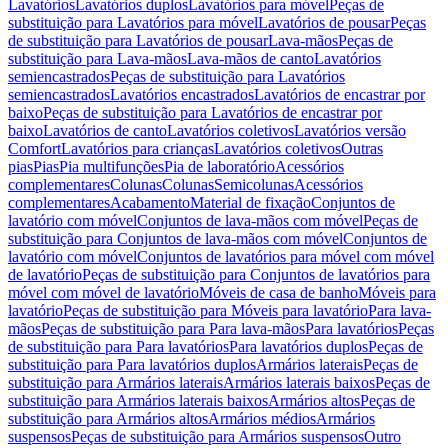
Lavatórios
Lavatórios duplos
Lavatórios para móvel
Peças de
substituição para Lavatórios para móvel
Lavatórios de pousar
Peças
de substituição para Lavatórios de pousar
Lava-mãos
Peças de
substituição para Lava-mãos
Lava-mãos de canto
Lavatórios
semiencastrados
Peças de substituição para Lavatórios
semiencastrados
Lavatórios encastrados
Lavatórios de encastrar por
baixo
Peças de substituição para Lavatórios de encastrar por
baixo
Lavatórios de canto
Lavatórios coletivos
Lavatórios versão
Comfort
Lavatórios para crianças
Lavatórios coletivos
Outras
pias
Pias
Pia multifunções
Pia de laboratório
Acessórios
complementares
Colunas
Colunas
Semicolunas
Acessórios
complementares
Acabamento
Material de fixação
Conjuntos de
lavatório com móvel
Conjuntos de lava-mãos com móvel
Peças de
substituição para Conjuntos de lava-mãos com móvel
Conjuntos de
lavatório com móvel
Conjuntos de lavatórios para móvel com móvel
de lavatório
Peças de substituição para Conjuntos de lavatórios para
móvel com móvel de lavatório
Móveis de casa de banho
Móveis para
lavatório
Peças de substituição para Móveis para lavatório
Para lava-
mãos
Peças de substituição para Para lava-mãos
Para lavatórios
Peças
de substituição para Para lavatórios
Para lavatórios duplos
Peças de
substituição para Para lavatórios duplos
Armários laterais
Peças de
substituição para Armários laterais
Armários laterais baixos
Peças de
substituição para Armários laterais baixos
Armários altos
Peças de
substituição para Armários altos
Armários médios
Armários
suspensos
Peças de substituição para Armários suspensos
Outro