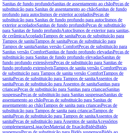
Sanitas de fundo profundo
Sanitas de assentamento ao chão
Peças de
substituição para Sanitas de assentamento ao chão
Sanitas de fundo
profundo para autoclismos de exterior acoplados
Peças de
substituição para Sanitas de fundo profundo para autoclismos de
exterior acoplados
Sanitas de fundo profundo
Peças de substituição
para Sanitas de fundo profundo
Autoclismos de exterior para sanitas,
de cerâmica
Acoplado
Tampos de sanita
Peças de substituição para
Tampos de sanita
Tampos de sanita
Peças de substituição para
Tampos de sanita
Sanitas versão Comfort
Peças de substituição para
Sanitas versão Comfort
Sanitas de fundo profundo elevadas
Peças de
substituição para Sanitas de fundo profundo elevadas
Sanitas de
fundo profundo extensíveis
Peças de substituição para Sanitas de
fundo profundo extensíveis
Tampos de sanita versão Comfort
Peças
de substituição para Tampos de sanita versão Comfort
Tampos de
sanita
Peças de substituição para Tampos de sanita
Assentos de
sanita
Peças de substituição para Assentos de sanita
Sanitas para
crianças
Peças de substituição para Sanitas para crianças
Sanitas
suspensas
Peças de substituição para Sanitas suspensas
Sanitas de
assentamento ao chão
Peças de substituição para Sanitas de
assentamento ao chão
Tampos de sanita para crianças
Peças de
substituição para Tampos de sanita para crianças
Tampos de
sanita
Peças de substituição para Tampos de sanita
Assentos de
sanita
Peças de substituição para Assentos de sanita
Acessórios
complementares
Ligações
Material de fixação
Bidés
Bidés
suspensos
Peças de substituição para Bidés suspensos
Bidés ao