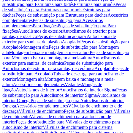
substituição para Estruturas para bidés
Estruturas para urinóis
Peças
de substituição para Estruturas para urinóis
Estruturas para
duches
Peças de substituição para Estruturas para duches
Acessórios
complementares
Peças de substituição para Acessórios
complementares
Para fixações
Peças de substituição para Para
fixações
Autoclismos de exterior
Autoclismos de exterior para
sanitas, de plástico
Peças de substituição para Autoclismos de
exterior para sanitas, de plástico
Acoplado
Peças de substituição para
Acoplado
Montagem alta
Peças de substituição para Montagem
alta
Montagem baixa e montagem a meia-altura
Peças de substituição
para Montagem baixa e montagem a meia-altura
Autoclismos de
exterior para sanitas, de cerâmica
Peças de substituição para
Autoclismos de exterior para sanitas, de cerâmica
Acoplado
Peças de
substituição para Acoplado
Tubos de descarga para autoclismo de
exterior
Montagem alta
Montagem baixa e montagem a meia-
altura
Acessórios complementares
Vedantes
Mangas de
ligação
Autoclismos de interior
Autoclismos de interior Sigma
Peças
de substituição para Autoclismos de interior Sigma
Autoclismos de
interior Omega
Peças de substituição para Autoclismos de interior
Omega
Acessórios complementares
Válvulas de enchimento e de
descarga
Válvulas de enchimento
Peças de substituição para Válvulas
de enchimento
Válvulas de enchimento para autoclismo de
interior
Peças de substituição para Válvulas de enchimento para
autoclismo de interior
Válvulas de enchimento para cisterna
cerâmica
Peças de substituição para Válvulas de enchimento para