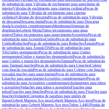
de substituição para Válvulas de enchimento para autoclismo de
interior
Válvulas de enchimento para cisterna cerâmica
Peças de
substituição para Válvulas de enchimento para cisterna
cerâmica
Válvulas de descarga
Peças de substituição para Válvulas
de descarga
Descarga dupla
Peças de substituição para Descarga
dupla
Acessórios complementares
Membranas
Sistemas de
distribuição
Geberit Mepla
Tubos tricompostos para água
potável
Tubos tricompostos para aquecimento
Acessórios
Peças de
substituição para Acessórios
Uniões
Peças de substituição para
Uniões
Reduções
Peças de substituição para Reduções
Ângulo
Peças
de substituição para Ângulo
Tês
Peças de substituição para
Tês
Uniões permanentes
Peças de substituição para Uniões
permanentes
Uniões e transições desmontáveis
Peças de substituição
para Uniões e transições desmontáveis
Tampas
Peças de substituição
para Tampas
Ligações
Peças de substituição para Ligações
Coletor
com ligação roscada
Peças de substituição para Coletor com ligação
roscada
Ligações para aquecimento
Peças de substituição para
Ligações para aquecimento
Acessórios complementares
Peças de
substituição para Acessórios complementares
Isolamentos para tubos
e acessórios
Vedações para tubos e acessórios
Fixações para
tubos
Fixações para ligações
Peças de substituição para Fixações para
ligações
Vedantes
Conjuntos de parafuso para uniões de
flange
Geberit Mapress Aço inox
Geberit Mapress Aço inox
Peças de
substituição para Geberit Mapress Aço inox
Tubos 1.4401
Pontas de