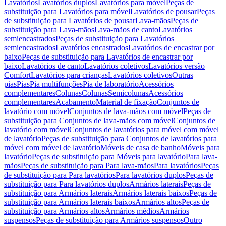
Lavatórios
Lavatórios duplos
Lavatórios para móvel
Peças de
substituição para Lavatórios para móvel
Lavatórios de pousar
Peças
de substituição para Lavatórios de pousar
Lava-mãos
Peças de
substituição para Lava-mãos
Lava-mãos de canto
Lavatórios
semiencastrados
Peças de substituição para Lavatórios
semiencastrados
Lavatórios encastrados
Lavatórios de encastrar por
baixo
Peças de substituição para Lavatórios de encastrar por
baixo
Lavatórios de canto
Lavatórios coletivos
Lavatórios versão
Comfort
Lavatórios para crianças
Lavatórios coletivos
Outras
pias
Pias
Pia multifunções
Pia de laboratório
Acessórios
complementares
Colunas
Colunas
Semicolunas
Acessórios
complementares
Acabamento
Material de fixação
Conjuntos de
lavatório com móvel
Conjuntos de lava-mãos com móvel
Peças de
substituição para Conjuntos de lava-mãos com móvel
Conjuntos de
lavatório com móvel
Conjuntos de lavatórios para móvel com móvel
de lavatório
Peças de substituição para Conjuntos de lavatórios para
móvel com móvel de lavatório
Móveis de casa de banho
Móveis para
lavatório
Peças de substituição para Móveis para lavatório
Para lava-
mãos
Peças de substituição para Para lava-mãos
Para lavatórios
Peças
de substituição para Para lavatórios
Para lavatórios duplos
Peças de
substituição para Para lavatórios duplos
Armários laterais
Peças de
substituição para Armários laterais
Armários laterais baixos
Peças de
substituição para Armários laterais baixos
Armários altos
Peças de
substituição para Armários altos
Armários médios
Armários
suspensos
Peças de substituição para Armários suspensos
Outro