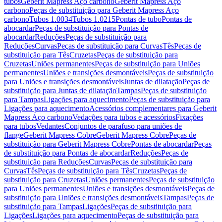
tubos
Geberit Mapress Aço carbono
Geberit Mapress Aço
carbono
Peças de substituição para Geberit Mapress Aço
carbono
Tubos 1.0034
Tubos 1.0215
Pontas de tubo
Pontas de
abocardar
Peças de substituição para Pontas de
abocardar
Reduções
Peças de substituição para
Reduções
Curvas
Peças de substituição para Curvas
Tês
Peças de
substituição para Tês
Cruzetas
Peças de substituição para
Cruzetas
Uniões permanentes
Peças de substituição para Uniões
permanentes
Uniões e transições desmontáveis
Peças de substituição
para Uniões e transições desmontáveis
Juntas de dilatação
Peças de
substituição para Juntas de dilatação
Tampas
Peças de substituição
para Tampas
Ligações para aquecimento
Peças de substituição para
Ligações para aquecimento
Acessórios complementares para Geberit
Mapress Aço carbono
Vedações para tubos e acessórios
Fixações
para tubos
Vedantes
Conjuntos de parafuso para uniões de
flange
Geberit Mapress Cobre
Geberit Mapress Cobre
Peças de
substituição para Geberit Mapress Cobre
Pontas de abocardar
Peças
de substituição para Pontas de abocardar
Reduções
Peças de
substituição para Reduções
Curvas
Peças de substituição para
Curvas
Tês
Peças de substituição para Tês
Cruzetas
Peças de
substituição para Cruzetas
Uniões permanentes
Peças de substituição
para Uniões permanentes
Uniões e transições desmontáveis
Peças de
substituição para Uniões e transições desmontáveis
Tampas
Peças de
substituição para Tampas
Ligações
Peças de substituição para
Ligações
Ligações para aquecimento
Peças de substituição para