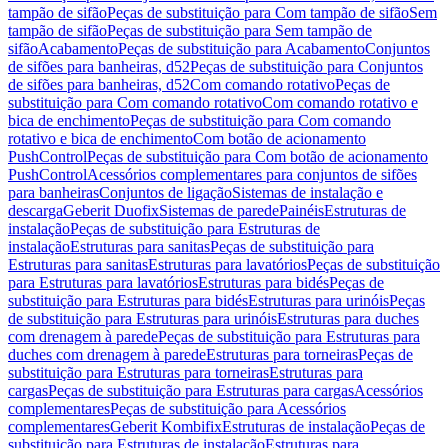
tampão de sifão
Peças de substituição para Com tampão de sifão
Sem
tampão de sifão
Peças de substituição para Sem tampão de
sifão
Acabamento
Peças de substituição para Acabamento
Conjuntos
de sifões para banheiras, d52
Peças de substituição para Conjuntos
de sifões para banheiras, d52
Com comando rotativo
Peças de
substituição para Com comando rotativo
Com comando rotativo e
bica de enchimento
Peças de substituição para Com comando
rotativo e bica de enchimento
Com botão de acionamento
PushControl
Peças de substituição para Com botão de acionamento
PushControl
Acessórios complementares para conjuntos de sifões
para banheiras
Conjuntos de ligação
Sistemas de instalação e
descarga
Geberit Duofix
Sistemas de parede
Painéis
Estruturas de
instalação
Peças de substituição para Estruturas de
instalação
Estruturas para sanitas
Peças de substituição para
Estruturas para sanitas
Estruturas para lavatórios
Peças de substituição
para Estruturas para lavatórios
Estruturas para bidés
Peças de
substituição para Estruturas para bidés
Estruturas para urinóis
Peças
de substituição para Estruturas para urinóis
Estruturas para duches
com drenagem à parede
Peças de substituição para Estruturas para
duches com drenagem à parede
Estruturas para torneiras
Peças de
substituição para Estruturas para torneiras
Estruturas para
cargas
Peças de substituição para Estruturas para cargas
Acessórios
complementares
Peças de substituição para Acessórios
complementares
Geberit Kombifix
Estruturas de instalação
Peças de
substituição para Estruturas de instalação
Estruturas para