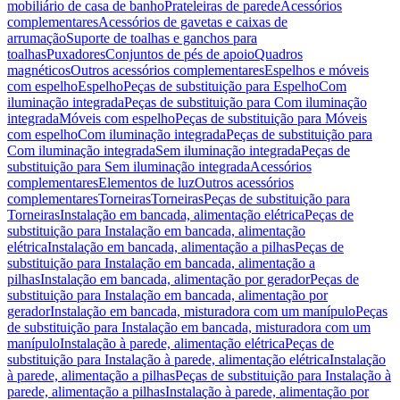
mobiliário de casa de banho
Prateleiras de parede
Acessórios
complementares
Acessórios de gavetas e caixas de
arrumação
Suporte de toalhas e ganchos para
toalhas
Puxadores
Conjuntos de pés de apoio
Quadros
magnéticos
Outros acessórios complementares
Espelhos e móveis
com espelho
Espelho
Peças de substituição para Espelho
Com
iluminação integrada
Peças de substituição para Com iluminação
integrada
Móveis com espelho
Peças de substituição para Móveis
com espelho
Com iluminação integrada
Peças de substituição para
Com iluminação integrada
Sem iluminação integrada
Peças de
substituição para Sem iluminação integrada
Acessórios
complementares
Elementos de luz
Outros acessórios
complementares
Torneiras
Torneiras
Peças de substituição para
Torneiras
Instalação em bancada, alimentação elétrica
Peças de
substituição para Instalação em bancada, alimentação
elétrica
Instalação em bancada, alimentação a pilhas
Peças de
substituição para Instalação em bancada, alimentação a
pilhas
Instalação em bancada, alimentação por gerador
Peças de
substituição para Instalação em bancada, alimentação por
gerador
Instalação em bancada, misturadora com um manípulo
Peças
de substituição para Instalação em bancada, misturadora com um
manípulo
Instalação à parede, alimentação elétrica
Peças de
substituição para Instalação à parede, alimentação elétrica
Instalação
à parede, alimentação a pilhas
Peças de substituição para Instalação à
parede, alimentação a pilhas
Instalação à parede, alimentação por