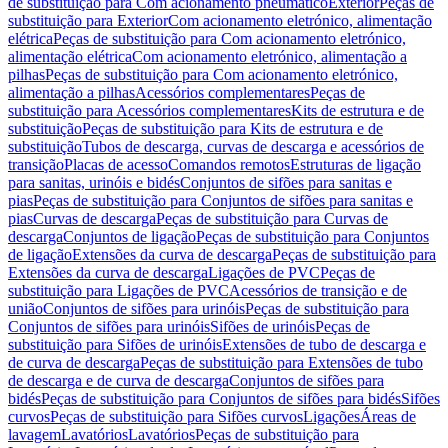
de substituição para Com acionamento pneumático
Exterior
Peças de
substituição para Exterior
Com acionamento eletrónico, alimentação
elétrica
Peças de substituição para Com acionamento eletrónico,
alimentação elétrica
Com acionamento eletrónico, alimentação a
pilhas
Peças de substituição para Com acionamento eletrónico,
alimentação a pilhas
Acessórios complementares
Peças de
substituição para Acessórios complementares
Kits de estrutura e de
substituição
Peças de substituição para Kits de estrutura e de
substituição
Tubos de descarga, curvas de descarga e acessórios de
transição
Placas de acesso
Comandos remotos
Estruturas de ligação
para sanitas, urinóis e bidés
Conjuntos de sifões para sanitas e
pias
Peças de substituição para Conjuntos de sifões para sanitas e
pias
Curvas de descarga
Peças de substituição para Curvas de
descarga
Conjuntos de ligação
Peças de substituição para Conjuntos
de ligação
Extensões da curva de descarga
Peças de substituição para
Extensões da curva de descarga
Ligações de PVC
Peças de
substituição para Ligações de PVC
Acessórios de transição e de
união
Conjuntos de sifões para urinóis
Peças de substituição para
Conjuntos de sifões para urinóis
Sifões de urinóis
Peças de
substituição para Sifões de urinóis
Extensões de tubo de descarga e
de curva de descarga
Peças de substituição para Extensões de tubo
de descarga e de curva de descarga
Conjuntos de sifões para
bidés
Peças de substituição para Conjuntos de sifões para bidés
Sifões
curvos
Peças de substituição para Sifões curvos
Ligações
Áreas de
lavagem
Lavatórios
Lavatórios
Peças de substituição para