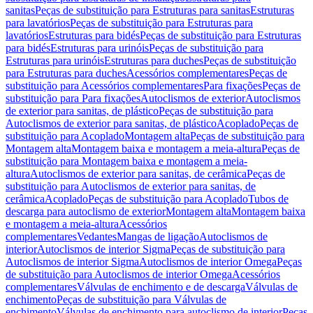
sanitas
Peças de substituição para Estruturas para sanitas
Estruturas
para lavatórios
Peças de substituição para Estruturas para
lavatórios
Estruturas para bidés
Peças de substituição para Estruturas
para bidés
Estruturas para urinóis
Peças de substituição para
Estruturas para urinóis
Estruturas para duches
Peças de substituição
para Estruturas para duches
Acessórios complementares
Peças de
substituição para Acessórios complementares
Para fixações
Peças de
substituição para Para fixações
Autoclismos de exterior
Autoclismos
de exterior para sanitas, de plástico
Peças de substituição para
Autoclismos de exterior para sanitas, de plástico
Acoplado
Peças de
substituição para Acoplado
Montagem alta
Peças de substituição para
Montagem alta
Montagem baixa e montagem a meia-altura
Peças de
substituição para Montagem baixa e montagem a meia-
altura
Autoclismos de exterior para sanitas, de cerâmica
Peças de
substituição para Autoclismos de exterior para sanitas, de
cerâmica
Acoplado
Peças de substituição para Acoplado
Tubos de
descarga para autoclismo de exterior
Montagem alta
Montagem baixa
e montagem a meia-altura
Acessórios
complementares
Vedantes
Mangas de ligação
Autoclismos de
interior
Autoclismos de interior Sigma
Peças de substituição para
Autoclismos de interior Sigma
Autoclismos de interior Omega
Peças
de substituição para Autoclismos de interior Omega
Acessórios
complementares
Válvulas de enchimento e de descarga
Válvulas de
enchimento
Peças de substituição para Válvulas de
enchimento
Válvulas de enchimento para autoclismo de interior
Peças