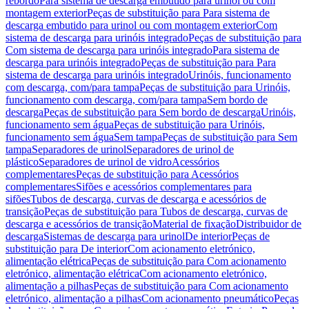
rebordo
Para sistema de descarga embutido para urinol ou com
montagem exterior
Peças de substituição para Para sistema de
descarga embutido para urinol ou com montagem exterior
Com
sistema de descarga para urinóis integrado
Peças de substituição para
Com sistema de descarga para urinóis integrado
Para sistema de
descarga para urinóis integrado
Peças de substituição para Para
sistema de descarga para urinóis integrado
Urinóis, funcionamento
com descarga, com/para tampa
Peças de substituição para Urinóis,
funcionamento com descarga, com/para tampa
Sem bordo de
descarga
Peças de substituição para Sem bordo de descarga
Urinóis,
funcionamento sem água
Peças de substituição para Urinóis,
funcionamento sem água
Sem tampa
Peças de substituição para Sem
tampa
Separadores de urinol
Separadores de urinol de
plástico
Separadores de urinol de vidro
Acessórios
complementares
Peças de substituição para Acessórios
complementares
Sifões e acessórios complementares para
sifões
Tubos de descarga, curvas de descarga e acessórios de
transição
Peças de substituição para Tubos de descarga, curvas de
descarga e acessórios de transição
Material de fixação
Distribuidor de
descarga
Sistemas de descarga para urinol
De interior
Peças de
substituição para De interior
Com acionamento eletrónico,
alimentação elétrica
Peças de substituição para Com acionamento
eletrónico, alimentação elétrica
Com acionamento eletrónico,
alimentação a pilhas
Peças de substituição para Com acionamento
eletrónico, alimentação a pilhas
Com acionamento pneumático
Peças