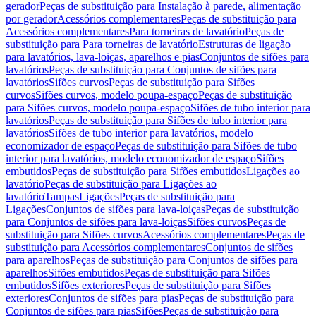
gerador
Peças de substituição para Instalação à parede, alimentação
por gerador
Acessórios complementares
Peças de substituição para
Acessórios complementares
Para torneiras de lavatório
Peças de
substituição para Para torneiras de lavatório
Estruturas de ligação
para lavatórios, lava-loiças, aparelhos e pias
Conjuntos de sifões para
lavatórios
Peças de substituição para Conjuntos de sifões para
lavatórios
Sifões curvos
Peças de substituição para Sifões
curvos
Sifões curvos, modelo poupa-espaço
Peças de substituição
para Sifões curvos, modelo poupa-espaço
Sifões de tubo interior para
lavatórios
Peças de substituição para Sifões de tubo interior para
lavatórios
Sifões de tubo interior para lavatórios, modelo
economizador de espaço
Peças de substituição para Sifões de tubo
interior para lavatórios, modelo economizador de espaço
Sifões
embutidos
Peças de substituição para Sifões embutidos
Ligações ao
lavatório
Peças de substituição para Ligações ao
lavatório
Tampas
Ligações
Peças de substituição para
Ligações
Conjuntos de sifões para lava-loiças
Peças de substituição
para Conjuntos de sifões para lava-loiças
Sifões curvos
Peças de
substituição para Sifões curvos
Acessórios complementares
Peças de
substituição para Acessórios complementares
Conjuntos de sifões
para aparelhos
Peças de substituição para Conjuntos de sifões para
aparelhos
Sifões embutidos
Peças de substituição para Sifões
embutidos
Sifões exteriores
Peças de substituição para Sifões
exteriores
Conjuntos de sifões para pias
Peças de substituição para
Conjuntos de sifões para pias
Sifões
Peças de substituição para