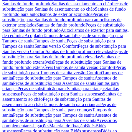
Sanitas de fundo profundo
Sanitas de assentamento ao chão
Peças de
substituição para Sanitas de assentamento ao chão
Sanitas de fundo
profundo para autoclismos de exterior acoplados
Peças de
substituição para Sanitas de fundo profundo para autoclismos de
exterior acoplados
Sanitas de fundo profundo
Peças de substituição
para Sanitas de fundo profundo
Autoclismos de exterior para sanitas,
de cerâmica
Acoplado
Tampos de sanita
Peças de substituição para
Tampos de sanita
Tampos de sanita
Peças de substituição para
Tampos de sanita
Sanitas versão Comfort
Peças de substituição para
Sanitas versão Comfort
Sanitas de fundo profundo elevadas
Peças de
substituição para Sanitas de fundo profundo elevadas
Sanitas de
fundo profundo extensíveis
Peças de substituição para Sanitas de
fundo profundo extensíveis
Tampos de sanita versão Comfort
Peças
de substituição para Tampos de sanita versão Comfort
Tampos de
sanita
Peças de substituição para Tampos de sanita
Assentos de
sanita
Peças de substituição para Assentos de sanita
Sanitas para
crianças
Peças de substituição para Sanitas para crianças
Sanitas
suspensas
Peças de substituição para Sanitas suspensas
Sanitas de
assentamento ao chão
Peças de substituição para Sanitas de
assentamento ao chão
Tampos de sanita para crianças
Peças de
substituição para Tampos de sanita para crianças
Tampos de
sanita
Peças de substituição para Tampos de sanita
Assentos de
sanita
Peças de substituição para Assentos de sanita
Acessórios
complementares
Ligações
Material de fixação
Bidés
Bidés
suspensos
Peças de substituição para Bidés suspensos
Bidés ao