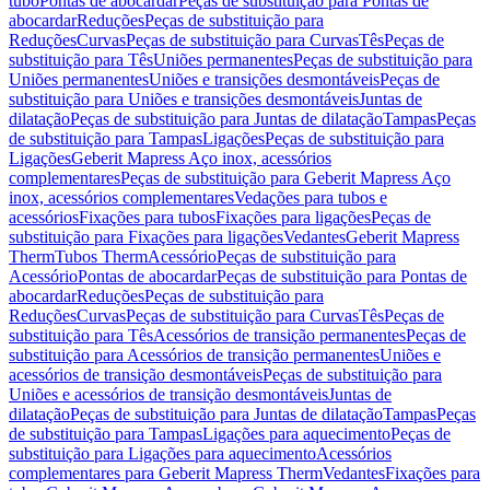
tubo
Pontas de abocardar
Peças de substituição para Pontas de
abocardar
Reduções
Peças de substituição para
Reduções
Curvas
Peças de substituição para Curvas
Tês
Peças de
substituição para Tês
Uniões permanentes
Peças de substituição para
Uniões permanentes
Uniões e transições desmontáveis
Peças de
substituição para Uniões e transições desmontáveis
Juntas de
dilatação
Peças de substituição para Juntas de dilatação
Tampas
Peças
de substituição para Tampas
Ligações
Peças de substituição para
Ligações
Geberit Mapress Aço inox, acessórios
complementares
Peças de substituição para Geberit Mapress Aço
inox, acessórios complementares
Vedações para tubos e
acessórios
Fixações para tubos
Fixações para ligações
Peças de
substituição para Fixações para ligações
Vedantes
Geberit Mapress
Therm
Tubos Therm
Acessório
Peças de substituição para
Acessório
Pontas de abocardar
Peças de substituição para Pontas de
abocardar
Reduções
Peças de substituição para
Reduções
Curvas
Peças de substituição para Curvas
Tês
Peças de
substituição para Tês
Acessórios de transição permanentes
Peças de
substituição para Acessórios de transição permanentes
Uniões e
acessórios de transição desmontáveis
Peças de substituição para
Uniões e acessórios de transição desmontáveis
Juntas de
dilatação
Peças de substituição para Juntas de dilatação
Tampas
Peças
de substituição para Tampas
Ligações para aquecimento
Peças de
substituição para Ligações para aquecimento
Acessórios
complementares para Geberit Mapress Therm
Vedantes
Fixações para