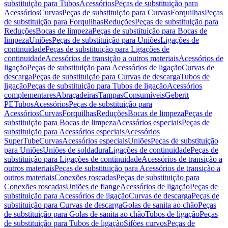
substituição para Tubos
Acessórios
Peças de substituição para
Acessórios
Curvas
Peças de substituição para Curvas
Forquilhas
Peças
de substituição para Forquilhas
Reduções
Peças de substituição para
Reduções
Bocas de limpeza
Peças de substituição para Bocas de
limpeza
Uniões
Peças de substituição para Uniões
Ligações de
continuidade
Peças de substituição para Ligações de
continuidade
Acessórios de transição a outros materiais
Acessórios de
ligação
Peças de substituição para Acessórios de ligação
Curvas de
descarga
Peças de substituição para Curvas de descarga
Tubos de
ligação
Peças de substituição para Tubos de ligação
Acessórios
complementares
Abraçadeiras
Tampas
Consumíveis
Geberit
PE
Tubos
Acessórios
Peças de substituição para
Acessórios
Curvas
Forquilhas
Reduções
Bocas de limpeza
Peças de
substituição para Bocas de limpeza
Acessórios especiais
Peças de
substituição para Acessórios especiais
Acessórios
SuperTube
Curvas
Acessórios especiais
Uniões
Peças de substituição
para Uniões
Uniões de soldadura
Ligações de continuidade
Peças de
substituição para Ligações de continuidade
Acessórios de transição a
outros materiais
Peças de substituição para Acessórios de transição a
outros materiais
Conexões roscadas
Peças de substituição para
Conexões roscadas
Uniões de flange
Acessórios de ligação
Peças de
substituição para Acessórios de ligação
Curvas de descarga
Peças de
substituição para Curvas de descarga
Golas de sanita ao chão
Peças
de substituição para Golas de sanita ao chão
Tubos de ligação
Peças
de substituição para Tubos de ligação
Sifões curvos
Peças de