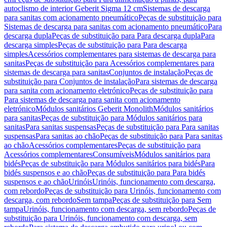
autoclismo de interior Geberit Sigma 12 cm
Sistemas de descarga
para sanitas com acionamento pneumático
Peças de substituição para
Sistemas de descarga para sanitas com acionamento pneumático
Para
descarga dupla
Peças de substituição para Para descarga dupla
Para
descarga simples
Peças de substituição para Para descarga
simples
Acessórios complementares para sistemas de descarga para
sanitas
Peças de substituição para Acessórios complementares para
sistemas de descarga para sanitas
Conjuntos de instalação
Peças de
substituição para Conjuntos de instalação
Para sistemas de descarga
para sanita com acionamento eletrónico
Peças de substituição para
Para sistemas de descarga para sanita com acionamento
eletrónico
Módulos sanitários Geberit Monolith
Módulos sanitários
para sanitas
Peças de substituição para Módulos sanitários para
sanitas
Para sanitas suspensas
Peças de substituição para Para sanitas
suspensas
Para sanitas ao chão
Peças de substituição para Para sanitas
ao chão
Acessórios complementares
Peças de substituição para
Acessórios complementares
Consumíveis
Módulos sanitários para
bidés
Peças de substituição para Módulos sanitários para bidés
Para
bidés suspensos e ao chão
Peças de substituição para Para bidés
suspensos e ao chão
Urinóis
Urinóis, funcionamento com descarga,
com rebordo
Peças de substituição para Urinóis, funcionamento com
descarga, com rebordo
Sem tampa
Peças de substituição para Sem
tampa
Urinóis, funcionamento com descarga, sem rebordo
Peças de
substituição para Urinóis, funcionamento com descarga, sem