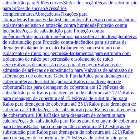
substituição para Sifões curvos
Sifões de sucção
Peças de substituição
para Sifões de sucção
Acessórios
complementares
Abraçadeiras
Fixações para
abraçadeiras
Tampas
Vedantes
Consumíveis
Proteção contra incêndios,
isolamento acústico e proteção contra humidade
Proteção contra
incêndios
Peças de substituição para Proteção contra
incêndios
Proteção contra-incêndios para sistemas de drenagem
Peças
de substituição para Proteção contra-incêndios para sistemas de
drenagem
Isolamento acústico
Isolamentos para estrutura com
isolamento de ruído por percussão
Isolamentos para estrutura com
isolamento de ruído por percussão e isolamento de ruído
aéreo
Válvulas de admissão de ar para drenagem
Válvulas de
admissão de ar
Peças de substituição para Válvulas de admissão de
ar
Drenagem de cobertura Geberit Pluvia
Ralos para drenagem de
cobertura
Peças de substituição para Ralos para drenagem de
cobertura
Ralos para drenagem de cobertura até 12 l/s
Peças de
substituição para Ralos para drenagem de cobertura até 12 l/s
Ralos
para drenagem de cobertura até 25 l/s
Peças de substituição para
Ralos para drenagem de cobertura até 25 l/s
Ralos para drenagem de
cobertura até 100 l/s
Peças de substituição para Ralos para drenagem
de cobertura até 100 l/s
Ralos para drenagem de cobertura para
caleiras
Peças de substituição para Ralos para drenagem de cobertura
para caleiras
Ralos para drenagem de cobertura até 12 l/s
Peças de
substituição para Ralos para drenagem de cobertura até 12 l/s
Ralos
para drenagem de cobertura até 25 l/s
Peças de substituição para