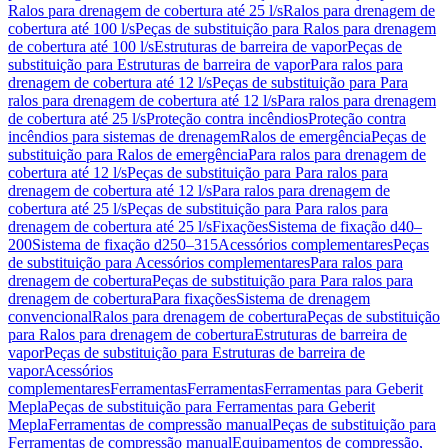
Ralos para drenagem de cobertura até 25 l/s
Ralos para drenagem de
cobertura até 100 l/s
Peças de substituição para Ralos para drenagem
de cobertura até 100 l/s
Estruturas de barreira de vapor
Peças de
substituição para Estruturas de barreira de vapor
Para ralos para
drenagem de cobertura até 12 l/s
Peças de substituição para Para
ralos para drenagem de cobertura até 12 l/s
Para ralos para drenagem
de cobertura até 25 l/s
Proteção contra incêndios
Proteção contra
incêndios para sistemas de drenagem
Ralos de emergência
Peças de
substituição para Ralos de emergência
Para ralos para drenagem de
cobertura até 12 l/s
Peças de substituição para Para ralos para
drenagem de cobertura até 12 l/s
Para ralos para drenagem de
cobertura até 25 l/s
Peças de substituição para Para ralos para
drenagem de cobertura até 25 l/s
Fixações
Sistema de fixação d40–
200
Sistema de fixação d250–315
Acessórios complementares
Peças
de substituição para Acessórios complementares
Para ralos para
drenagem de cobertura
Peças de substituição para Para ralos para
drenagem de cobertura
Para fixações
Sistema de drenagem
convencional
Ralos para drenagem de cobertura
Peças de substituição
para Ralos para drenagem de cobertura
Estruturas de barreira de
vapor
Peças de substituição para Estruturas de barreira de
vapor
Acessórios
complementares
Ferramentas
Ferramentas
Ferramentas para Geberit
Mepla
Peças de substituição para Ferramentas para Geberit
Mepla
Ferramentas de compressão manual
Peças de substituição para
Ferramentas de compressão manual
Equipamentos de compressão,