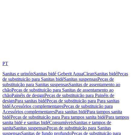
PT
Sanitas e urinóis
Sanitas bidé Geberit AquaClean
Sanitas bidé
Peças
de substituição para Sanitas bidé
Sanitas suspensas
Peças de
substituição para Sanitas suspensas
Sanitas de assentamento ao
chão
Peças de substituição para Sanitas de assentamento ao
chão
Painéis de design
Peças de substituição para Painéis de
design
Para sanitas bidé
Peças de substituição para Para sanitas
bidé
Acessórios complementares
Peças de substituição para
Acessórios complementares
Para sanitas bidé
Para tampos sanita
bidé
Peças de substituição para Para tampos sanita bidé
Para tampos
sanita bidé e sanitas bidé
Consumíveis
Sanitas e tampos de
sanita
Sanitas suspensas
Peças de substituição para Sanitas
suspensas
Sanitas de fundo profundo
Peças de substituição para