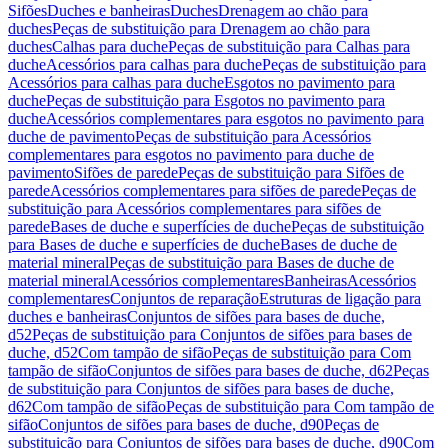
Sifões
Duches e banheiras
Duches
Drenagem ao chão para
duches
Peças de substituição para Drenagem ao chão para
duches
Calhas para duche
Peças de substituição para Calhas para
duche
Acessórios para calhas para duche
Peças de substituição para
Acessórios para calhas para duche
Esgotos no pavimento para
duche
Peças de substituição para Esgotos no pavimento para
duche
Acessórios complementares para esgotos no pavimento para
duche de pavimento
Peças de substituição para Acessórios
complementares para esgotos no pavimento para duche de
pavimento
Sifões de parede
Peças de substituição para Sifões de
parede
Acessórios complementares para sifões de parede
Peças de
substituição para Acessórios complementares para sifões de
parede
Bases de duche e superfícies de duche
Peças de substituição
para Bases de duche e superfícies de duche
Bases de duche de
material mineral
Peças de substituição para Bases de duche de
material mineral
Acessórios complementares
Banheiras
Acessórios
complementares
Conjuntos de reparação
Estruturas de ligação para
duches e banheiras
Conjuntos de sifões para bases de duche,
d52
Peças de substituição para Conjuntos de sifões para bases de
duche, d52
Com tampão de sifão
Peças de substituição para Com
tampão de sifão
Conjuntos de sifões para bases de duche, d62
Peças
de substituição para Conjuntos de sifões para bases de duche,
d62
Com tampão de sifão
Peças de substituição para Com tampão de
sifão
Conjuntos de sifões para bases de duche, d90
Peças de
substituição para Conjuntos de sifões para bases de duche, d90
Com