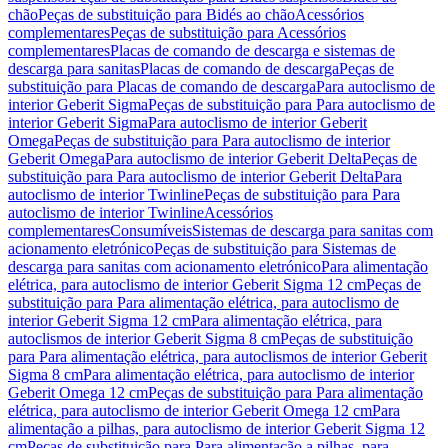
chão
Peças de substituição para Bidés ao chão
Acessórios
complementares
Peças de substituição para Acessórios
complementares
Placas de comando de descarga e sistemas de
descarga para sanitas
Placas de comando de descarga
Peças de
substituição para Placas de comando de descarga
Para autoclismo de
interior Geberit Sigma
Peças de substituição para Para autoclismo de
interior Geberit Sigma
Para autoclismo de interior Geberit
Omega
Peças de substituição para Para autoclismo de interior
Geberit Omega
Para autoclismo de interior Geberit Delta
Peças de
substituição para Para autoclismo de interior Geberit Delta
Para
autoclismo de interior Twinline
Peças de substituição para Para
autoclismo de interior Twinline
Acessórios
complementares
Consumíveis
Sistemas de descarga para sanitas com
acionamento eletrónico
Peças de substituição para Sistemas de
descarga para sanitas com acionamento eletrónico
Para alimentação
elétrica, para autoclismo de interior Geberit Sigma 12 cm
Peças de
substituição para Para alimentação elétrica, para autoclismo de
interior Geberit Sigma 12 cm
Para alimentação elétrica, para
autoclismos de interior Geberit Sigma 8 cm
Peças de substituição
para Para alimentação elétrica, para autoclismos de interior Geberit
Sigma 8 cm
Para alimentação elétrica, para autoclismo de interior
Geberit Omega 12 cm
Peças de substituição para Para alimentação
elétrica, para autoclismo de interior Geberit Omega 12 cm
Para
alimentação a pilhas, para autoclismo de interior Geberit Sigma 12
cm
Peças de substituição para Para alimentação a pilhas, para