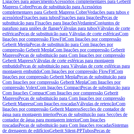
Ligações para aquecimento
Acessórios complementares para Geberit
Mapress Cobre
Peças de substituição para Acessórios
complementares para Geberit Mapress Cobre
Vedações para tubos e
acessórios
Fixações para tubos
Fixações para ligações
Peças de
substituição para Fixações para ligações
Vedantes
Conjuntos de
parafuso para uniões de flange
Válvulas para tubos
Válvulas de corte
esféricas
Peças de substituição para Válvulas de corte esféricas
Com
ligações por compressão FlowFit
Com ligações por compressão
Geberit Mepla
Peças de substituição para Com ligações por
compressão Geberit Mepla
Com ligações por compressão Geberit
Mapress
Peças de substituição para Com ligações por compressão
Geberit Mapress
Válvulas de corte esféricas para montagem
embutido
Peças de substituição para Válvulas de corte esféricas para
montagem embutido
Com ligações por compressão FlowFit
Com
ligações por compressão Geberit Mepla
Peças de substituição para
Com ligações por compressão Geberit Mepla
Com ligações por
compressão Volex
Com ligações Compact
Peças de substituição para
Com ligações Compact
Com ligações por compressão Geberit
Mapress
Peças de substituição para Com ligações por compressão
Geberit Mapress
Com ligações roscadas
Válvulas de retenção
Com
ligações por compressão Geberit Mapress
Secções de contador de
água para montagem interior
Peças de substituição para Secções de
contador de água para montagem interior
Com ligações
roscadas
Peças de substituição para Com ligações roscadas
Sistemas
de drenagem de edifícios
Geberit Silent-PP
Tubos
Peças de