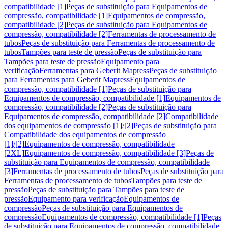
compatibilidade [1]
Peças de substituição para Equipamentos de
compressão, compatibilidade [1]
Equipamentos de compressão,
compatibilidade [2]
Peças de substituição para Equipamentos de
compressão, compatibilidade [2]
Ferramentas de processamento de
tubos
Peças de substituição para Ferramentas de processamento de
tubos
Tampões para teste de pressão
Peças de substituição para
Tampões para teste de pressão
Equipamento para
verificação
Ferramentas para Geberit Mapress
Peças de substituição
para Ferramentas para Geberit Mapress
Equipamentos de
compressão, compatibilidade [1]
Peças de substituição para
Equipamentos de compressão, compatibilidade [1]
Equipamentos de
compressão, compatibilidade [2]
Peças de substituição para
Equipamentos de compressão, compatibilidade [2]
Compatibilidade
dos equipamentos de compressão [1]/[2]
Peças de substituição para
Compatibilidade dos equipamentos de compressão
[1]/[2]
Equipamentos de compressão, compatibilidade
[2XL]
Equipamentos de compressão, compatibilidade [3]
Peças de
substituição para Equipamentos de compressão, compatibilidade
[3]
Ferramentas de processamento de tubos
Peças de substituição para
Ferramentas de processamento de tubos
Tampões para teste de
pressão
Peças de substituição para Tampões para teste de
pressão
Equipamento para verificação
Equipamentos de
compressão
Peças de substituição para Equipamentos de
compressão
Equipamentos de compressão, compatibilidade [1]
Peças
de substituição para Equipamentos de compressão, compatibilidade