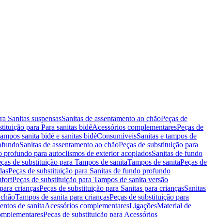
ara Sanitas suspensas
Sanitas de assentamento ao chão
Peças de
tituição para Para sanitas bidé
Acessórios complementares
Peças de
tampos sanita bidé e sanitas bidé
Consumíveis
Sanitas e tampos de
rofundo
Sanitas de assentamento ao chão
Peças de substituição para
o profundo para autoclismos de exterior acoplados
Sanitas de fundo
ças de substituição para Tampos de sanita
Tampos de sanita
Peças de
das
Peças de substituição para Sanitas de fundo profundo
fort
Peças de substituição para Tampos de sanita versão
para crianças
Peças de substituição para Sanitas para crianças
Sanitas
 chão
Tampos de sanita para crianças
Peças de substituição para
entos de sanita
Acessórios complementares
Ligações
Material de
omplementares
Peças de substituição para Acessórios