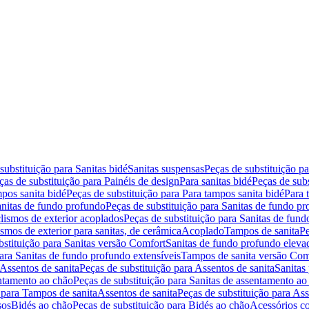
substituição para Sanitas bidé
Sanitas suspensas
Peças de substituição p
ças de substituição para Painéis de design
Para sanitas bidé
Peças de subs
pos sanita bidé
Peças de substituição para Para tampos sanita bidé
Para 
nitas de fundo profundo
Peças de substituição para Sanitas de fundo p
lismos de exterior acoplados
Peças de substituição para Sanitas de fund
smos de exterior para sanitas, de cerâmica
Acoplado
Tampos de sanita
Pe
bstituição para Sanitas versão Comfort
Sanitas de fundo profundo eleva
para Sanitas de fundo profundo extensíveis
Tampos de sanita versão Com
Assentos de sanita
Peças de substituição para Assentos de sanita
Sanitas 
entamento ao chão
Peças de substituição para Sanitas de assentamento ao
 para Tampos de sanita
Assentos de sanita
Peças de substituição para Ass
sos
Bidés ao chão
Peças de substituição para Bidés ao chão
Acessórios c