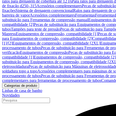
ralos para drenagem de cobertura até 12 l/s
Para ralos para drenagem de
de fixação d250–315
Acessórios complementares
Peças de substituiçã
fixações
Sistema de drenagem convencional
Ralos para drenagem de c
barreira de vapor
Acessórios complementares
Ferramentas
Ferramentas
substituição para Ferramentas de compressão manual
Equipamentos de
compatibilidade [2]
Peças de substituição para Equipamentos de compr
tubos
Tampões para teste de pressão
Peças de substituição para Tampõe
Mapress
Equipamentos de compressão, compatibilidade [1]
Peças de s
para Equipamentos de compressão, compatibilidade [2]
Compatibilida
[1]/[2]
Equipamentos de compressão, compatibilidade [2XL]
Equipamen
processamento de tubos
Peças de substituição para Ferramentas de pr
verificação
Equipamentos de compressão
Peças de substituição para 
compatibilidade [1]
Equipamentos de compressão, compatibilidade [2]
substituição para Equipamentos de compressão, compatibilidade [2X
eletrossoldadura
Peças de substituição para Máquinas de eletrossoldad
soldadura topo a topo
Acessórios complementares para máquinas de so
processamento de tubos
Peças de substituição para Ferramentas de pr
complementares para ferramentas de processamento de tubos
Comando
Categorias de produto
Linhas de casa de banho
Novidades