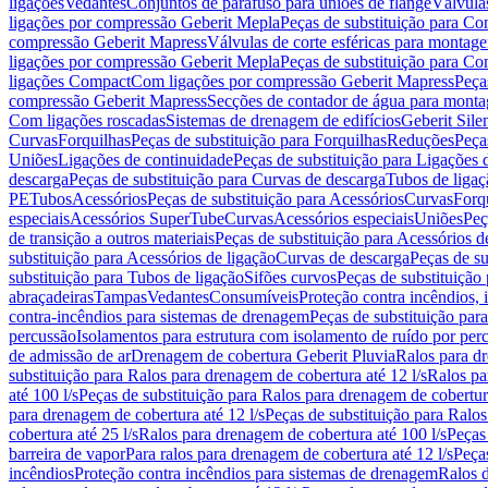
ligações
Vedantes
Conjuntos de parafuso para uniões de flange
Válvula
ligações por compressão Geberit Mepla
Peças de substituição para C
compressão Geberit Mapress
Válvulas de corte esféricas para monta
ligações por compressão Geberit Mepla
Peças de substituição para C
ligações Compact
Com ligações por compressão Geberit Mapress
Peça
compressão Geberit Mapress
Secções de contador de água para monta
Com ligações roscadas
Sistemas de drenagem de edifícios
Geberit Sile
Curvas
Forquilhas
Peças de substituição para Forquilhas
Reduções
Peça
Uniões
Ligações de continuidade
Peças de substituição para Ligações 
descarga
Peças de substituição para Curvas de descarga
Tubos de ligaç
PE
Tubos
Acessórios
Peças de substituição para Acessórios
Curvas
Forq
especiais
Acessórios SuperTube
Curvas
Acessórios especiais
Uniões
Peç
de transição a outros materiais
Peças de substituição para Acessórios de
substituição para Acessórios de ligação
Curvas de descarga
Peças de su
substituição para Tubos de ligação
Sifões curvos
Peças de substituição
abraçadeiras
Tampas
Vedantes
Consumíveis
Proteção contra incêndios,
contra-incêndios para sistemas de drenagem
Peças de substituição par
percussão
Isolamentos para estrutura com isolamento de ruído por per
de admissão de ar
Drenagem de cobertura Geberit Pluvia
Ralos para d
substituição para Ralos para drenagem de cobertura até 12 l/s
Ralos pa
até 100 l/s
Peças de substituição para Ralos para drenagem de cobertura
para drenagem de cobertura até 12 l/s
Peças de substituição para Ralos
cobertura até 25 l/s
Ralos para drenagem de cobertura até 100 l/s
Peças
barreira de vapor
Para ralos para drenagem de cobertura até 12 l/s
Peças
incêndios
Proteção contra incêndios para sistemas de drenagem
Ralos 