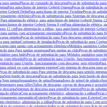
 para sanitas
Placas de comando de descarga
Peças de substituição par
Sigma
Para autoclismo de interior Geberit Omega
Peças de substituição p
terior Geberit Delta
Para autoclismo de interior Twinline
Peças de substit
cionamento eletrónico
Peças de substituição para Sistemas de descarga 
 Para alimentação elétrica, para autoclismo de interior Geberit Sigma 1
 autoclismos de interior Geberit Sigma 8 cm
Para alimentação elétrica, 
Omega 12 cm
Para alimentação a pilhas, para autoclismo de interior Gebe
 para sanitas com acionamento pneumático
Peças de substituição para 
scarga simples
Peças de substituição para Para descarga simples
Acessóri
a para sanitas
Conjuntos de instalação
Peças de substituição para Conjun
escarga para sanita com acionamento eletrónico
Módulos sanitários Geber
uição para Para sanitas suspensas
Para sanitas ao chão
Peças de substitui
itários para bidés
Peças de substituição para Módulos sanitários para bi
ga, com rebordo
Peças de substituição para Urinóis, funcionamento com
bstituição para Urinóis, funcionamento com descarga, sem rebordo
Para
 para urinol ou com montagem exterior
Com sistema de descarga para ur
Peças de substituição para Para sistema de descarga para urinóis integra
mpa
Sem bordo de descarga
Peças de substituição para Sem bordo de des
ara Sem tampa
Separadores de urinol
Separadores de urinol de plástico
Sep
lementares para sifões
Tubos de descarga, curvas de descarga e acessóri
de descarga
Sistemas de descarga para urinol
De interior
Peças de substitu
tação elétrica
Com acionamento eletrónico, alimentação a pilhas
Peças d
acionamento pneumático
Exterior
Peças de substituição para Exterior
Com 
o eletrónico, alimentação a pilhas
Peças de substituição para Com acio
s
Kits de estrutura e de substituição
Peças de substituição para Kits de est