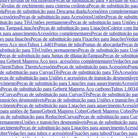
arga
Válvulas de enchimento
Peças de substituição para Válvulas de en
álvulas de enchimento para cisterna cerâmica
Peças de substituição par
pla
Peças de substituição para Descarga dupla
Acessórios complementar
cessórios
Peças de substituição para Acessórios
Uniões
Peças de substit
ituição para Tês
Uniões permanentes
Peças de substituição para Uniões
para Tampas
Ligações
Peças de substituição para Ligações
Coletor com li
es para aquecimento
Acessórios complementares
Peças de substituição p
es para ligações
Peças de substituição para Fixações para ligações
Vedan
press Aço inox
Tubos 1.4401
Pontas de tubo
Pontas de abocardar
Peças de
ubstituição para Tês
Uniões permanentes
Peças de substituição para Un
Peças de substituição para Juntas de dilatação
Tampas
Peças de substitu
para Geberit Mapress Aço inox, acessórios complementares
Vedações par
 Therm
Tubos Therm
Acessório
Peças de substituição para Acessório
Pont
de substituição para Curvas
Tês
Peças de substituição para Tês
Acessório
eças de substituição para Uniões e acessórios de transição desmontávei
ecimento
Peças de substituição para Ligações para aquecimento
Acessór
o
Peças de substituição para Geberit Mapress Aço carbono
Tubos 1.0034
es
Curvas
Peças de substituição para Curvas
Tês
Peças de substituição pa
transições desmontáveis
Peças de substituição para Uniões e transições 
ecimento
Peças de substituição para Ligações para aquecimento
Acessór
para uniões de flange
Geberit Mapress Cobre
Geberit Mapress Cobre
Pe
as de substituição para Reduções
Curvas
Peças de substituição para Cur
permanentes
Uniões e transições desmontáveis
Peças de substituição par
quecimento
Peças de substituição para Ligações para aquecimento
Acessó
obre
Vedações para tubos e acessórios
Fixações para tubos
Fixações para