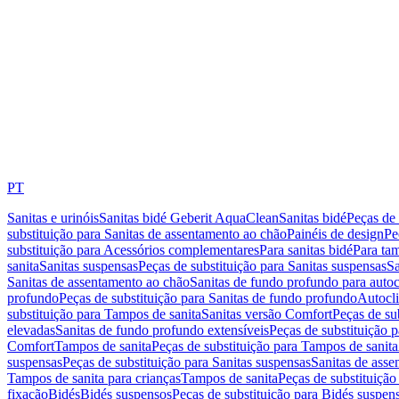
PT
Sanitas e urinóis
Sanitas bidé Geberit AquaClean
Sanitas bidé
Peças de 
substituição para Sanitas de assentamento ao chão
Painéis de design
Pe
substituição para Acessórios complementares
Para sanitas bidé
Para tam
sanita
Sanitas suspensas
Peças de substituição para Sanitas suspensas
Sa
Sanitas de assentamento ao chão
Sanitas de fundo profundo para autoc
profundo
Peças de substituição para Sanitas de fundo profundo
Autocli
substituição para Tampos de sanita
Sanitas versão Comfort
Peças de su
elevadas
Sanitas de fundo profundo extensíveis
Peças de substituição 
Comfort
Tampos de sanita
Peças de substituição para Tampos de sanita
suspensas
Peças de substituição para Sanitas suspensas
Sanitas de ass
Tampos de sanita para crianças
Tampos de sanita
Peças de substituição
fixação
Bidés
Bidés suspensos
Peças de substituição para Bidés suspen