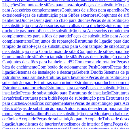
Ligações
Conjuntos de sifões para lava-loiças
Peças de substituição par
para Acessórios complementares
Conjuntos de sifões para aparelhos
Pe
exteriores
Peças de substituição para Sifões exteriores
Conjuntos de sif
banheiras
Duches
Drenagem ao chão para duches
Peças de substituiçã
de substituição para Acessórios para calhas para duche
Esgotos no pav
duche de pavimento
Peças de substituição para Acessórios complemen
complementares para sifões de parede
Peças de substituição para Aces
complementares
Conjuntos de reparação
Estruturas de ligação para du
tampão de sifão
Peças de substituição para Com tampão de sifão
Conjun
de substituição para Com tampão de sifão
Conjuntos de sifões para ba
Com tampão de sifão
Sem tampão de sifão
Peças de substituição para
Conjuntos de sifões para banheiras, d52
Com comando rotativo
Peças 
bica de enchimento
Com botão de acionamento PushControl
Peças de 
ligação
Sistemas de instalação e descarga
Geberit Duofix
Sistemas de p
Estruturas para sanitas
Estruturas para lavatórios
Peças de substituição 
substituição para Estruturas para urinóis
Estruturas para duches com d
Estruturas para torneiras
Estruturas para cargas
Peças de substituição pa
instalação
Peças de substituição para Estruturas de instalação
Estruturas
lavatórios
Estruturas para bidés
Peças de substituição para Estruturas p
para duches
Acessórios complementares
Peças de substituição para A
plástico
Peças de substituição para Autoclismos de exterior para sanitas
montagem a meia-altura
Peças de substituição para Montagem baixa e
cerâmica
Acoplado
Peças de substituição para Acoplado
Tubos de desca
ligação
Autoclismos de interior
Autoclismos de interior Sigma
Peças de