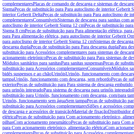
complementares
Placas de comando de descarga e sistemas de descarga
Sigma
Peças de substituição para Para autoclismo de interior Geberit 
interior Geberit Delta
Peças de substituição para Para autoclismo de in
complementares
Consumíveis
Sistemas de descarga para sanitas com a
autoclismo de interior Geberit Sigma 12 cm
Peças de substituição para
Sigma 8 cm
Peças de substituição para Para alimentação elétrica, para
para Para alimentação elétrica, para autoclismo de interior Geberit 
para autoclismo de interior Geberit Sigma 12 cm
Sistemas de descarga
descarga dupla
Peças de substituição para Para descarga dupla
Para de
substituição para Acessórios complementares para sistemas de descarg
acionamento eletrónico
Peças de substituição para Para sistemas de d
Módulos sanitários para sanitas
Para sanitas suspensas
Peças de substit
substituição para Acessórios complementares
Consumíveis
Módulos san
bidés suspensos e ao chão
Urinóis
Urinóis, funcionamento com descar
tampa
Urinóis, funcionamento com descarga, sem rebordo
Peças de su
exterior
Peças de substituição para Para sistema de descarga embutido
para urinóis integrado
Para sistema de descarga para urinóis integrado
substituição para Urinóis, funcionamento com descarga, com/para ta
Urinóis, funcionamento sem água
Sem tampa
Peças de substituição p
substituição para Acessórios complementares
Sifões e acessórios comp
de descarga e acessórios de transição
Material de fixação
Distribuidor 
elétrica
Peças de substituição para Com acionamento eletrónico, alimen
pilhas
Com acionamento pneumático
Peças de substituição para Com 
para Com acionamento eletrónico, alimentação elétrica
Com acionament
complementares
Peças de substituição para Acessórios complementare