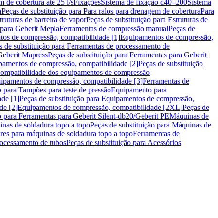
m de cobertura até 25 l/s
Fixações
Sistema de fixação d40–200
Sistema
a
Peças de substituição para Para ralos para drenagem de cobertura
Para
truturas de barreira de vapor
Peças de substituição para Estruturas de
 para Geberit Mepla
Ferramentas de compressão manual
Peças de
tos de compressão, compatibilidade [1]
Equipamentos de compressão,
s de substituição para Ferramentas de processamento de
Geberit Mapress
Peças de substituição para Ferramentas para Geberit
pamentos de compressão, compatibilidade [2]
Peças de substituição
 Compatibilidade dos equipamentos de compressão
uipamentos de compressão, compatibilidade [3]
Ferramentas de
o para Tampões para teste de pressão
Equipamento para
de [1]
Peças de substituição para Equipamentos de compressão,
de [2]
Equipamentos de compressão, compatibilidade [2XL]
Peças de
o para Ferramentas para Geberit Silent-db20/Geberit PE
Máquinas de
nas de soldadura topo a topo
Peças de substituição para Máquinas de
res para máquinas de soldadura topo a topo
Ferramentas de
rocessamento de tubos
Peças de substituição para Acessórios