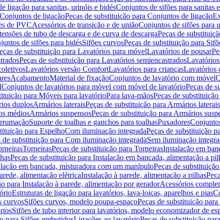
de ligação para sanitas, urinóis e bidés
Conjuntos de sifões para sanitas e
Conjuntos de ligação
Peças de substituição para Conjuntos de ligação
Ex
ões de PVC
Acessórios de transição e de união
Conjuntos de sifões para u
tensões de tubo de descarga e de curva de descarga
Peças de substituiç
juntos de sifões para bidés
Sifões curvos
Peças de substituição para Sif
eças de substituição para Lavatórios para móvel
Lavatórios de pousar
Pe
trados
Peças de substituição para Lavatórios semiencastrados
Lavatórios
coletivos
Lavatórios versão Comfort
Lavatórios para crianças
Lavatórios 
res
Acabamento
Material de fixação
Conjuntos de lavatório com móvel
C
l
Conjuntos de lavatórios para móvel com móvel de lavatório
Peças de s
ituição para Móveis para lavatório
Para lava-mãos
Peças de substituição
rios duplos
Armários laterais
Peças de substituição para Armários laterais
os médios
Armários suspensos
Peças de substituição para Armários susp
arrumação
Suporte de toalhas e ganchos para toalhas
Puxadores
Conjuntos
tituição para Espelho
Com iluminação integrada
Peças de substituição 
 de substituição para Com iluminação integrada
Sem iluminação integr
orneiras
Torneiras
Peças de substituição para Torneiras
Instalação em banc
lhas
Peças de substituição para Instalação em bancada, alimentação a pil
alação em bancada, misturadora com um manípulo
Peças de substituiçã
arede, alimentação elétrica
Instalação à parede, alimentação a pilhas
Peça
ão para Instalação à parede, alimentação por gerador
Acessórios comple
ório
Estruturas de ligação para lavatórios, lava-loiças, aparelhos e pias
Co
s curvos
Sifões curvos, modelo poupa-espaço
Peças de substituição par
rios
Sifões de tubo interior para lavatórios, modelo economizador de es
ão para Sifões embutidos
Ligações ao lavatório
Peças de substituição par