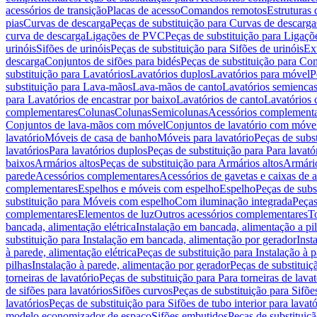
acessórios de transição
Placas de acesso
Comandos remotos
Estruturas 
pias
Curvas de descarga
Peças de substituição para Curvas de descarga
curva de descarga
Ligações de PVC
Peças de substituição para Ligaç
urinóis
Sifões de urinóis
Peças de substituição para Sifões de urinóis
Ex
descarga
Conjuntos de sifões para bidés
Peças de substituição para Con
substituição para Lavatórios
Lavatórios duplos
Lavatórios para móvel
P
substituição para Lava-mãos
Lava-mãos de canto
Lavatórios semiencas
para Lavatórios de encastrar por baixo
Lavatórios de canto
Lavatórios 
complementares
Colunas
Colunas
Semicolunas
Acessórios complementa
Conjuntos de lava-mãos com móvel
Conjuntos de lavatório com móve
lavatório
Móveis de casa de banho
Móveis para lavatório
Peças de subst
lavatórios
Para lavatórios duplos
Peças de substituição para Para lavató
baixos
Armários altos
Peças de substituição para Armários altos
Armári
parede
Acessórios complementares
Acessórios de gavetas e caixas de 
complementares
Espelhos e móveis com espelho
Espelho
Peças de subs
substituição para Móveis com espelho
Com iluminação integrada
Peças
complementares
Elementos de luz
Outros acessórios complementares
T
bancada, alimentação elétrica
Instalação em bancada, alimentação a pi
substituição para Instalação em bancada, alimentação por gerador
Inst
à parede, alimentação elétrica
Peças de substituição para Instalação à p
pilhas
Instalação à parede, alimentação por gerador
Peças de substituiç
torneiras de lavatório
Peças de substituição para Para torneiras de lavat
de sifões para lavatórios
Sifões curvos
Peças de substituição para Sifõe
lavatórios
Peças de substituição para Sifões de tubo interior para lavató
modelo economizador de espaço
Sifões embutidos
Peças de substituiç