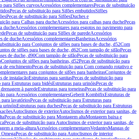
ão para Sifões curvos
Acessórios complementares
Peças de substituição
tidos
Peças de substituição para Sifões embutidos
Sifões
fões
Peças de substituição para Sifões
Duches e
tuição para Calhas para duche
Acessórios para calhas para duche
Peças
ra duche
Acessórios complementares para esgotos no pavimento para
ede
Peças de substituição para Sifões de parede
Acessórios
es de duche
Acessórios complementares
Banheiras
Acessórios
ubstituição para Conjuntos de sifões para bases de duche, d52
Com
untos de sifões para bases de duche, d62
Com tampão de sifão
Peças
ases de duche, d90
Com tampão de sifão
Peças de substituição para
o
Conjuntos de sifões para banheiras, d52
Peças de substituição para
a de enchimento
Peças de substituição para Com comando rotativo e
mplementares para conjuntos de sifões para banheiras
Conjuntos de
s de instalação
Estruturas para sanitas
Peças de substituição para
 para Estruturas para bidés
Estruturas para urinóis
Peças de
m drenagem à parede
Estruturas para torneiras
Peças de substituição para
ição para Acessórios complementares
Geberit Kombifix
Estruturas de
 para lavatórios
Peças de substituição para Estruturas para
a urinóis
Estruturas para duches
Peças de substituição para Estruturas
ixações
Autoclismos de exterior
Autoclismos de exterior para sanitas, de
ta
Peças de substituição para Montagem alta
Montagem baixa e
ica
Peças de substituição para Autoclismos de exterior para sanitas, de
gem a meia-altura
Acessórios complementares
Vedantes
Mangas de
or Omega
Peças de substituição para Autoclismos de interior