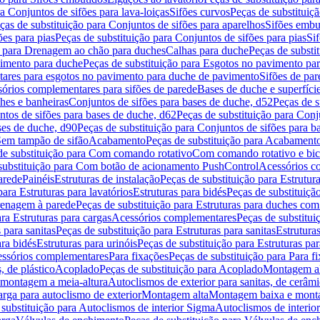
a Conjuntos de sifões para lava-loiças
Sifões curvos
Peças de substituiç
ças de substituição para Conjuntos de sifões para aparelhos
Sifões embu
ões para pias
Peças de substituição para Conjuntos de sifões para pias
Si
o para Drenagem ao chão para duches
Calhas para duche
Peças de substi
imento para duche
Peças de substituição para Esgotos no pavimento pa
tares para esgotos no pavimento para duche de pavimento
Sifões de par
sórios complementares para sifões de parede
Bases de duche e superfíci
ches e banheiras
Conjuntos de sifões para bases de duche, d52
Peças de s
tos de sifões para bases de duche, d62
Peças de substituição para Conj
ses de duche, d90
Peças de substituição para Conjuntos de sifões para b
 Sem tampão de sifão
Acabamento
Peças de substituição para Acabament
de substituição para Com comando rotativo
Com comando rotativo e bic
substituição para Com botão de acionamento PushControl
Acessórios co
arede
Painéis
Estruturas de instalação
Peças de substituição para Estrutura
para Estruturas para lavatórios
Estruturas para bidés
Peças de substituição
renagem à parede
Peças de substituição para Estruturas para duches co
ra Estruturas para cargas
Acessórios complementares
Peças de substitu
 para sanitas
Peças de substituição para Estruturas para sanitas
Estruturas
ara bidés
Estruturas para urinóis
Peças de substituição para Estruturas par
cessórios complementares
Para fixações
Peças de substituição para Para f
, de plástico
Acoplado
Peças de substituição para Acoplado
Montagem al
 montagem a meia-altura
Autoclismos de exterior para sanitas, de cerâm
rga para autoclismo de exterior
Montagem alta
Montagem baixa e monta
 substituição para Autoclismos de interior Sigma
Autoclismos de interi