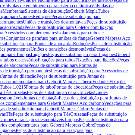
chimento
Válvulas de enchimento para autoclismo de interior
Peças de
a Válvulas de enchimento para cisterna cerâmica
Válvulas de
es
Membranas
Sistemas de distribuição
Geberit Mepla
Tubos
uição para Uniões
Reduções
Peças de substituição para
 permanentes
Uniões e transições desmontáveis
Peças de substituição
gação roscada
Peças de substituição para Coletor com ligação
ara Acessórios complementares
Isolamentos para tubos e
tes
Conjuntos de parafuso para uniões de flange
Geberit Mapress Aço
 substituição para Pontas de abocardar
Reduções
Peças de substituição
iões permanentes
Uniões e transições desmontáveis
Peças de
ição para Tampas
Ligações
Peças de substituição para Ligações
Geberit
a tubos e acessórios
Fixações para tubos
Fixações para ligações
Peças
as de abocardar
Peças de substituição para Pontas de
s de transição permanentes
Peças de substituição para Acessórios de
s
Juntas de dilatação
Peças de substituição para Juntas de
ios complementares para Geberit Mapress Therm
Vedantes
Fixações
Tubos 1.0215
Pontas de tubo
Pontas de abocardar
Peças de substituição
ra Tês
Cruzetas
Peças de substituição para Cruzetas
Uniões
desmontáveis
Juntas de dilatação
Peças de substituição para Juntas de
ios complementares para Geberit Mapress Aço carbono
Vedações para
ças de substituição para Geberit Mapress Cobre
Pontas de
vas
Tês
Peças de substituição para Tês
Cruzetas
Peças de substituição
a Uniões e transições desmontáveis
Tampas
Peças de substituição para
rios complementares para Geberit Mapress Cobre
Peças de
 ligações
Peças de substituição para Fixações para