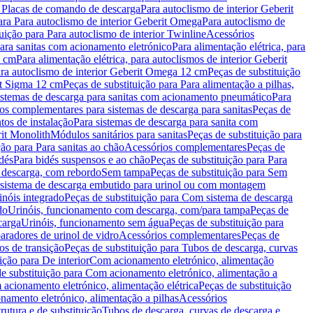
a Placas de comando de descarga
Para autoclismo de interior Geberit
ara Para autoclismo de interior Geberit Omega
Para autoclismo de
uição para Para autoclismo de interior Twinline
Acessórios
para sanitas com acionamento eletrónico
Para alimentação elétrica, para
2 cm
Para alimentação elétrica, para autoclismos de interior Geberit
para autoclismo de interior Geberit Omega 12 cm
Peças de substituição
rit Sigma 12 cm
Peças de substituição para Para alimentação a pilhas,
Sistemas de descarga para sanitas com acionamento pneumático
Para
os complementares para sistemas de descarga para sanitas
Peças de
tos de instalação
Para sistemas de descarga para sanita com
it Monolith
Módulos sanitários para sanitas
Peças de substituição para
ção para Para sanitas ao chão
Acessórios complementares
Peças de
dés
Para bidés suspensos e ao chão
Peças de substituição para Para
 descarga, com rebordo
Sem tampa
Peças de substituição para Sem
 sistema de descarga embutido para urinol ou com montagem
inóis integrado
Peças de substituição para Com sistema de descarga
do
Urinóis, funcionamento com descarga, com/para tampa
Peças de
carga
Urinóis, funcionamento sem água
Peças de substituição para
aradores de urinol de vidro
Acessórios complementares
Peças de
os de transição
Peças de substituição para Tubos de descarga, curvas
ição para De interior
Com acionamento eletrónico, alimentação
e substituição para Com acionamento eletrónico, alimentação a
acionamento eletrónico, alimentação elétrica
Peças de substituição
namento eletrónico, alimentação a pilhas
Acessórios
rutura e de substituição
Tubos de descarga, curvas de descarga e