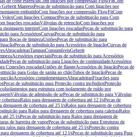
as de corte esféricas
Com ligações por compressão FlowFit
Com
 Geberit Mapress
Peças de substituição para Com ligações por
ra montagem embutido
Com ligações por compressão FlowFit
Com
o Volex
Com ligações Compact
Peças de substituição para Com
m ligações roscadas
Válvulas de retenção
Com ligações por
ra montagem interior
Com ligações roscadas
Peças de substituição para
uição para Acessórios
Curvas
Peças de substituição para
 para Bocas de limpeza
Uniões
Peças de substituição para
 ligação
Peças de substituição para Acessórios de ligação
Curvas de
res
Abraçadeiras
Tampas
Consumíveis
Geberit
limpeza
Acessórios especiais
Peças de substituição para Acessórios
idade
Peças de substituição para Ligações de continuidade
Acessórios
para Conexões roscadas
Uniões de flange
Acessórios de ligação
Peças de
stituição para Golas de sanita ao chão
Tubos de ligação
Peças de
 sucção
Acessórios complementares
Abraçadeiras
Fixações para
os
Peças de substituição para Proteção contra incêndios
Proteção
ico
Isolamentos para estrutura com isolamento de ruído por
enagem
Válvulas de admissão de ar
Peças de substituição para Válvulas
e cobertura
Ralos para drenagem de cobertura até 12 l/s
Peças de
a drenagem de cobertura até 25 l/s
Ralos para drenagem de cobertura
bstituição para Ralos para drenagem de cobertura para caleiras
Ralos
 até 25 l/s
Peças de substituição para Ralos para drenagem de
turas de barreira de vapor
Peças de substituição para Estruturas de
ara ralos para drenagem de cobertura até 25 l/s
Proteção contra
 para drenagem de cobertura até 12 l/s
Peças de substituição para Para