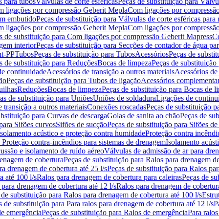
s para tubos
Válvulas de corte esféricas
Peças de substituição para Válvul
om ligações por compressão Geberit Mepla
Com ligações por compressão
gem embutido
Peças de substituição para Válvulas de corte esféricas pa
om ligações por compressão Geberit Mepla
Com ligações por compressã
s de substituição para Com ligações por compressão Geberit Mapress
Co
gem interior
Peças de substituição para Secções de contador de água pa
nt-PP
Tubos
Peças de substituição para Tubos
Acessórios
Peças de substit
s de substituição para Reduções
Bocas de limpeza
Peças de substituição
de continuidade
Acessórios de transição a outros materiais
Acessórios de
ão
Peças de substituição para Tubos de ligação
Acessórios complementa
uilhas
Reduções
Bocas de limpeza
Peças de substituição para Bocas de 
as de substituição para Uniões
Uniões de soldadura
Ligações de continu
 transição a outros materiais
Conexões roscadas
Peças de substituição 
bstituição para Curvas de descarga
Golas de sanita ao chão
Peças de sub
 para Sifões curvos
Sifões de sucção
Peças de substituição para Sifões de
 isolamento acústico e proteção contra humidade
Proteção contra incêndi
a Proteção contra-incêndios para sistemas de drenagem
Isolamento acúst
cussão e isolamento de ruído aéreo
Válvulas de admissão de ar para dr
renagem de cobertura
Peças de substituição para Ralos para drenagem d
ra drenagem de cobertura até 25 l/s
Peças de substituição para Ralos par
 até 100 l/s
Ralos para drenagem de cobertura para caleiras
Peças de su
 para drenagem de cobertura até 12 l/s
Ralos para drenagem de cobertura
 de substituição para Ralos para drenagem de cobertura até 100 l/s
Estru
 de substituição para Para ralos para drenagem de cobertura até 12 l/s
P
de emergência
Peças de substituição para Ralos de emergência
Para ralos