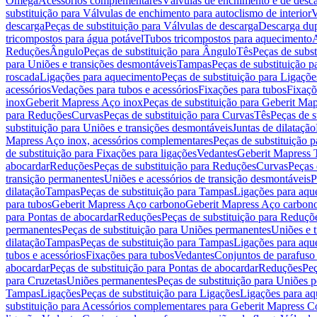
Omega
Acessórios complementares
Válvulas de enchimento e de desc
substituição para Válvulas de enchimento para autoclismo de interior
V
descarga
Peças de substituição para Válvulas de descarga
Descarga du
tricompostos para água potável
Tubos tricompostos para aquecimento
A
Reduções
Ângulo
Peças de substituição para Ângulo
Tês
Peças de subst
para Uniões e transições desmontáveis
Tampas
Peças de substituição 
roscada
Ligações para aquecimento
Peças de substituição para Ligaçõ
acessórios
Vedações para tubos e acessórios
Fixações para tubos
Fixaçõ
inox
Geberit Mapress Aço inox
Peças de substituição para Geberit Ma
para Reduções
Curvas
Peças de substituição para Curvas
Tês
Peças de s
substituição para Uniões e transições desmontáveis
Juntas de dilatação
Mapress Aço inox, acessórios complementares
Peças de substituição 
de substituição para Fixações para ligações
Vedantes
Geberit Mapress
abocardar
Reduções
Peças de substituição para Reduções
Curvas
Peças 
transição permanentes
Uniões e acessórios de transição desmontáveis
P
dilatação
Tampas
Peças de substituição para Tampas
Ligações para aqu
para tubos
Geberit Mapress Aço carbono
Geberit Mapress Aço carbon
para Pontas de abocardar
Reduções
Peças de substituição para Reduçõ
permanentes
Peças de substituição para Uniões permanentes
Uniões e 
dilatação
Tampas
Peças de substituição para Tampas
Ligações para aqu
tubos e acessórios
Fixações para tubos
Vedantes
Conjuntos de parafuso 
abocardar
Peças de substituição para Pontas de abocardar
Reduções
Peç
para Cruzetas
Uniões permanentes
Peças de substituição para Uniões 
Tampas
Ligações
Peças de substituição para Ligações
Ligações para a
substituição para Acessórios complementares para Geberit Mapress C