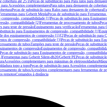
 cobertura até 25 l/s
Peças de substituição para Para ralos para drenage
o para Acessórios complementares
Para ralos para drenagem de cobertur
obertura
Peças de substituição para Ralos para drenagem de cobertura
Es
Ferramentas para Geberit Mepla
Peças de substituição para Ferramentas
 compressão, compatibilidade [1]
Peças de substituição para Equipamen
essão, compatibilidade [2]
Ferramentas de processamento de tubos
Peça
s para teste de pressão
Equipamento para verificação
Ferramentas para 
ubstituição para Equipamentos de compressão, compatibilidade [1]
Equi
de dos equipamentos de compressão [1]/[2]
Peças de substituição para
tos de compressão, compatibilidade [3]
Peças de substituição para Eq
ocessamento de tubos
Tampões para teste de pressão
Peças de substituiçã
Equipamentos de compressão
Equipamentos de compressão, compatibilida
Peças de substituição para Equipamentos de compressão, compatibilida
L]
Ferramentas para Geberit Silent-db20/Geberit PE
Peças de substituiçã
ura
Acessórios complementares para máquinas de eletrossoldadura
Máqui
ldadura topo a topo
Peças de substituição para Acessórios complementa
ocessamento de tubos
Acessórios complementares para ferramentas de p
s remotos
Comandos à distância