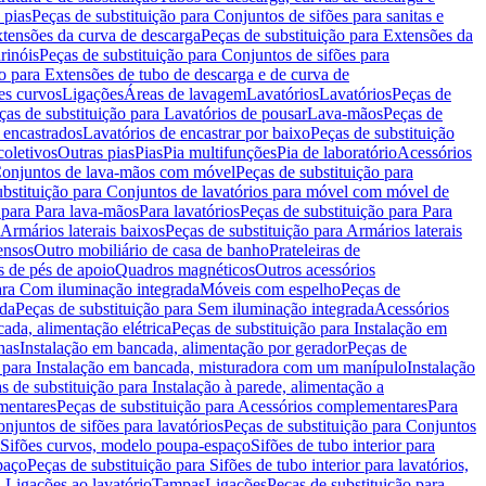
 pias
Peças de substituição para Conjuntos de sifões para sanitas e
tensões da curva de descarga
Peças de substituição para Extensões da
rinóis
Peças de substituição para Conjuntos de sifões para
ão para Extensões de tubo de descarga e de curva de
ões curvos
Ligações
Áreas de lavagem
Lavatórios
Lavatórios
Peças de
ças de substituição para Lavatórios de pousar
Lava-mãos
Peças de
 encastrados
Lavatórios de encastrar por baixo
Peças de substituição
coletivos
Outras pias
Pias
Pia multifunções
Pia de laboratório
Acessórios
onjuntos de lava-mãos com móvel
Peças de substituição para
ubstituição para Conjuntos de lavatórios para móvel com móvel de
 para Para lava-mãos
Para lavatórios
Peças de substituição para Para
Armários laterais baixos
Peças de substituição para Armários laterais
ensos
Outro mobiliário de casa de banho
Prateleiras de
 de pés de apoio
Quadros magnéticos
Outros acessórios
para Com iluminação integrada
Móveis com espelho
Peças de
ada
Peças de substituição para Sem iluminação integrada
Acessórios
ada, alimentação elétrica
Peças de substituição para Instalação em
has
Instalação em bancada, alimentação por gerador
Peças de
o para Instalação em bancada, misturadora com um manípulo
Instalação
s de substituição para Instalação à parede, alimentação a
mentares
Peças de substituição para Acessórios complementares
Para
njuntos de sifões para lavatórios
Peças de substituição para Conjuntos
a Sifões curvos, modelo poupa-espaço
Sifões de tubo interior para
paço
Peças de substituição para Sifões de tubo interior para lavatórios,
a Ligações ao lavatório
Tampas
Ligações
Peças de substituição para