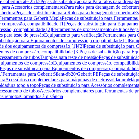
 cobertura até 25 l/s
Peças de substituição para Para ralos para drenage
o para Acessórios complementares
Para ralos para drenagem de cobertur
obertura
Peças de substituição para Ralos para drenagem de cobertura
Es
Ferramentas para Geberit Mepla
Peças de substituição para Ferramentas
 compressão, compatibilidade [1]
Peças de substituição para Equipamen
essão, compatibilidade [2]
Ferramentas de processamento de tubos
Peça
s para teste de pressão
Equipamento para verificação
Ferramentas para 
ubstituição para Equipamentos de compressão, compatibilidade [1]
Equi
de dos equipamentos de compressão [1]/[2]
Peças de substituição para
tos de compressão, compatibilidade [3]
Peças de substituição para Eq
ocessamento de tubos
Tampões para teste de pressão
Peças de substituiçã
Equipamentos de compressão
Equipamentos de compressão, compatibilida
Peças de substituição para Equipamentos de compressão, compatibilida
L]
Ferramentas para Geberit Silent-db20/Geberit PE
Peças de substituiçã
ura
Acessórios complementares para máquinas de eletrossoldadura
Máqui
ldadura topo a topo
Peças de substituição para Acessórios complementa
ocessamento de tubos
Acessórios complementares para ferramentas de p
s remotos
Comandos à distância