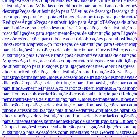
Omega
Acessórios complementares
Válvulas de enchimento e de desc
substituição para Válvulas de enchimento para autoclismo de interior
V
descarga
Peças de substituição para Válvulas de descarga
Descarga du
tricompostos para água potável
Tubos tricompostos para aquecimento
A
Reduções
Ângulo
Peças de substituição para Ângulo
Tês
Peças de subst
para Uniões e transições desmontáveis
Tampas
Peças de substituição 
roscada
Ligações para aquecimento
Peças de substituição para Ligaçõ
acessórios
Vedações para tubos e acessórios
Fixações para tubos
Fixaçõ
inox
Geberit Mapress Aço inox
Peças de substituição para Geberit Ma
para Reduções
Curvas
Peças de substituição para Curvas
Tês
Peças de s
substituição para Uniões e transições desmontáveis
Juntas de dilatação
Mapress Aço inox, acessórios complementares
Peças de substituição 
de substituição para Fixações para ligações
Vedantes
Geberit Mapress
abocardar
Reduções
Peças de substituição para Reduções
Curvas
Peças 
transição permanentes
Uniões e acessórios de transição desmontáveis
P
dilatação
Tampas
Peças de substituição para Tampas
Ligações para aqu
para tubos
Geberit Mapress Aço carbono
Geberit Mapress Aço carbon
para Pontas de abocardar
Reduções
Peças de substituição para Reduçõ
permanentes
Peças de substituição para Uniões permanentes
Uniões e 
dilatação
Tampas
Peças de substituição para Tampas
Ligações para aqu
tubos e acessórios
Fixações para tubos
Vedantes
Conjuntos de parafuso 
abocardar
Peças de substituição para Pontas de abocardar
Reduções
Peç
para Cruzetas
Uniões permanentes
Peças de substituição para Uniões 
Tampas
Ligações
Peças de substituição para Ligações
Ligações para a
substituição para Acessórios complementares para Geberit Mapress C