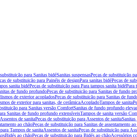
substituição para Sanitas bidé
Sanitas suspensas
Peças de substituição p
ças de substituição para Painéis de design
Para sanitas bidé
Peças de subs
pos sanita bidé
Peças de substituição para Para tampos sanita bidé
Para 
nitas de fundo profundo
Peças de substituição para Sanitas de fundo p
lismos de exterior acoplados
Peças de substituição para Sanitas de fund
smos de exterior para sanitas, de cerâmica
Acoplado
Tampos de sanita
Pe
bstituição para Sanitas versão Comfort
Sanitas de fundo profundo eleva
para Sanitas de fundo profundo extensíveis
Tampos de sanita versão Com
Assentos de sanita
Peças de substituição para Assentos de sanita
Sanitas 
entamento ao chão
Peças de substituição para Sanitas de assentamento ao
 para Tampos de sanita
Assentos de sanita
Peças de substituição para Ass
sos
Bidés ao chão
Peças de substituição para Bidés ao chão
Acessórios c