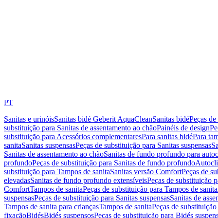
PT
Sanitas e urinóis
Sanitas bidé Geberit AquaClean
Sanitas bidé
Peças de 
substituição para Sanitas de assentamento ao chão
Painéis de design
Pe
substituição para Acessórios complementares
Para sanitas bidé
Para tam
sanita
Sanitas suspensas
Peças de substituição para Sanitas suspensas
Sa
Sanitas de assentamento ao chão
Sanitas de fundo profundo para autoc
profundo
Peças de substituição para Sanitas de fundo profundo
Autocli
substituição para Tampos de sanita
Sanitas versão Comfort
Peças de su
elevadas
Sanitas de fundo profundo extensíveis
Peças de substituição 
Comfort
Tampos de sanita
Peças de substituição para Tampos de sanita
suspensas
Peças de substituição para Sanitas suspensas
Sanitas de ass
Tampos de sanita para crianças
Tampos de sanita
Peças de substituição
fixação
Bidés
Bidés suspensos
Peças de substituição para Bidés suspen