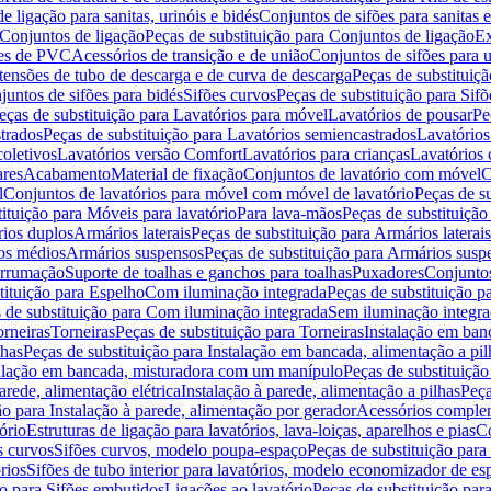
de ligação para sanitas, urinóis e bidés
Conjuntos de sifões para sanitas e
Conjuntos de ligação
Peças de substituição para Conjuntos de ligação
Ex
ões de PVC
Acessórios de transição e de união
Conjuntos de sifões para u
tensões de tubo de descarga e de curva de descarga
Peças de substituiç
juntos de sifões para bidés
Sifões curvos
Peças de substituição para Sif
eças de substituição para Lavatórios para móvel
Lavatórios de pousar
Pe
trados
Peças de substituição para Lavatórios semiencastrados
Lavatórios
coletivos
Lavatórios versão Comfort
Lavatórios para crianças
Lavatórios 
res
Acabamento
Material de fixação
Conjuntos de lavatório com móvel
C
l
Conjuntos de lavatórios para móvel com móvel de lavatório
Peças de s
ituição para Móveis para lavatório
Para lava-mãos
Peças de substituição
rios duplos
Armários laterais
Peças de substituição para Armários laterais
os médios
Armários suspensos
Peças de substituição para Armários susp
arrumação
Suporte de toalhas e ganchos para toalhas
Puxadores
Conjuntos
tituição para Espelho
Com iluminação integrada
Peças de substituição 
 de substituição para Com iluminação integrada
Sem iluminação integr
orneiras
Torneiras
Peças de substituição para Torneiras
Instalação em banc
lhas
Peças de substituição para Instalação em bancada, alimentação a pil
alação em bancada, misturadora com um manípulo
Peças de substituiçã
arede, alimentação elétrica
Instalação à parede, alimentação a pilhas
Peça
ão para Instalação à parede, alimentação por gerador
Acessórios comple
ório
Estruturas de ligação para lavatórios, lava-loiças, aparelhos e pias
Co
s curvos
Sifões curvos, modelo poupa-espaço
Peças de substituição par
rios
Sifões de tubo interior para lavatórios, modelo economizador de es
ão para Sifões embutidos
Ligações ao lavatório
Peças de substituição par