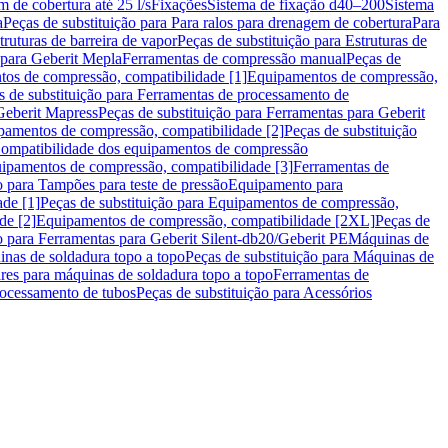
m de cobertura até 25 l/s
Fixações
Sistema de fixação d40–200
Sistema
a
Peças de substituição para Para ralos para drenagem de cobertura
Para
truturas de barreira de vapor
Peças de substituição para Estruturas de
 para Geberit Mepla
Ferramentas de compressão manual
Peças de
tos de compressão, compatibilidade [1]
Equipamentos de compressão,
s de substituição para Ferramentas de processamento de
Geberit Mapress
Peças de substituição para Ferramentas para Geberit
pamentos de compressão, compatibilidade [2]
Peças de substituição
 Compatibilidade dos equipamentos de compressão
uipamentos de compressão, compatibilidade [3]
Ferramentas de
o para Tampões para teste de pressão
Equipamento para
de [1]
Peças de substituição para Equipamentos de compressão,
de [2]
Equipamentos de compressão, compatibilidade [2XL]
Peças de
o para Ferramentas para Geberit Silent-db20/Geberit PE
Máquinas de
nas de soldadura topo a topo
Peças de substituição para Máquinas de
res para máquinas de soldadura topo a topo
Ferramentas de
rocessamento de tubos
Peças de substituição para Acessórios