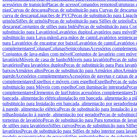
acessórios de transição
Placas de acesso
Comandos remotos
Estruturas 
pias
Curvas de descarga
Peças de substituição para Curvas de descarga
curva de descarga
Ligações de PVC
Peças de substituição para Ligaç
urinóis
Sifões de urinóis
Peças de substituição para Sifões de urinóis
Ex
descarga
Conjuntos de sifões para bidés
Peças de substituição para Con
substituição para Lavatórios
Lavatórios duplos
Lavatórios para móvel
P
substituição para Lava-mãos
Lava-mãos de canto
Lavatórios semiencas
para Lavatórios de encastrar por baixo
Lavatórios de canto
Lavatórios 
complementares
Colunas
Colunas
Semicolunas
Acessórios complementa
Conjuntos de lava-mãos com móvel
Conjuntos de lavatório com móve
lavatório
Móveis de casa de banho
Móveis para lavatório
Peças de subst
lavatórios
Para lavatórios duplos
Peças de substituição para Para lavató
baixos
Armários altos
Peças de substituição para Armários altos
Armári
parede
Acessórios complementares
Acessórios de gavetas e caixas de 
complementares
Espelhos e móveis com espelho
Espelho
Peças de subs
substituição para Móveis com espelho
Com iluminação integrada
Peças
complementares
Elementos de luz
Outros acessórios complementares
T
bancada, alimentação elétrica
Instalação em bancada, alimentação a pi
substituição para Instalação em bancada, alimentação por gerador
Inst
à parede, alimentação elétrica
Peças de substituição para Instalação à p
pilhas
Instalação à parede, alimentação por gerador
Peças de substituiç
torneiras de lavatório
Peças de substituição para Para torneiras de lavat
de sifões para lavatórios
Sifões curvos
Peças de substituição para Sifõe
lavatórios
Peças de substituição para Sifões de tubo interior para lavató
modelo economizador de espaço
Sifões embutidos
Peças de substituiç