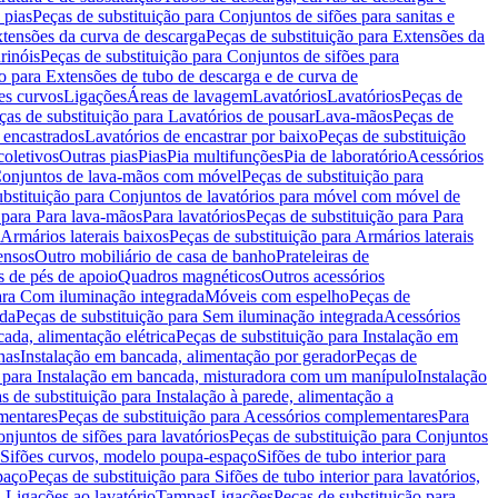
 pias
Peças de substituição para Conjuntos de sifões para sanitas e
tensões da curva de descarga
Peças de substituição para Extensões da
rinóis
Peças de substituição para Conjuntos de sifões para
ão para Extensões de tubo de descarga e de curva de
ões curvos
Ligações
Áreas de lavagem
Lavatórios
Lavatórios
Peças de
ças de substituição para Lavatórios de pousar
Lava-mãos
Peças de
 encastrados
Lavatórios de encastrar por baixo
Peças de substituição
coletivos
Outras pias
Pias
Pia multifunções
Pia de laboratório
Acessórios
onjuntos de lava-mãos com móvel
Peças de substituição para
ubstituição para Conjuntos de lavatórios para móvel com móvel de
 para Para lava-mãos
Para lavatórios
Peças de substituição para Para
Armários laterais baixos
Peças de substituição para Armários laterais
ensos
Outro mobiliário de casa de banho
Prateleiras de
 de pés de apoio
Quadros magnéticos
Outros acessórios
para Com iluminação integrada
Móveis com espelho
Peças de
ada
Peças de substituição para Sem iluminação integrada
Acessórios
ada, alimentação elétrica
Peças de substituição para Instalação em
has
Instalação em bancada, alimentação por gerador
Peças de
o para Instalação em bancada, misturadora com um manípulo
Instalação
s de substituição para Instalação à parede, alimentação a
mentares
Peças de substituição para Acessórios complementares
Para
njuntos de sifões para lavatórios
Peças de substituição para Conjuntos
a Sifões curvos, modelo poupa-espaço
Sifões de tubo interior para
paço
Peças de substituição para Sifões de tubo interior para lavatórios,
a Ligações ao lavatório
Tampas
Ligações
Peças de substituição para