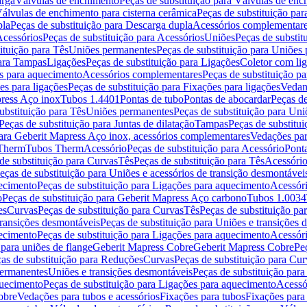
arga
Válvulas de enchimento
Peças de substituição para Válvulas de en
álvulas de enchimento para cisterna cerâmica
Peças de substituição par
pla
Peças de substituição para Descarga dupla
Acessórios complementar
cessórios
Peças de substituição para Acessórios
Uniões
Peças de substit
ituição para Tês
Uniões permanentes
Peças de substituição para Uniões
para Tampas
Ligações
Peças de substituição para Ligações
Coletor com li
es para aquecimento
Acessórios complementares
Peças de substituição p
es para ligações
Peças de substituição para Fixações para ligações
Vedan
press Aço inox
Tubos 1.4401
Pontas de tubo
Pontas de abocardar
Peças de
ubstituição para Tês
Uniões permanentes
Peças de substituição para Un
Peças de substituição para Juntas de dilatação
Tampas
Peças de substitu
para Geberit Mapress Aço inox, acessórios complementares
Vedações par
 Therm
Tubos Therm
Acessório
Peças de substituição para Acessório
Pont
de substituição para Curvas
Tês
Peças de substituição para Tês
Acessório
eças de substituição para Uniões e acessórios de transição desmontávei
ecimento
Peças de substituição para Ligações para aquecimento
Acessór
o
Peças de substituição para Geberit Mapress Aço carbono
Tubos 1.0034
es
Curvas
Peças de substituição para Curvas
Tês
Peças de substituição pa
transições desmontáveis
Peças de substituição para Uniões e transições 
ecimento
Peças de substituição para Ligações para aquecimento
Acessór
para uniões de flange
Geberit Mapress Cobre
Geberit Mapress Cobre
Pe
as de substituição para Reduções
Curvas
Peças de substituição para Cur
permanentes
Uniões e transições desmontáveis
Peças de substituição par
quecimento
Peças de substituição para Ligações para aquecimento
Acessó
obre
Vedações para tubos e acessórios
Fixações para tubos
Fixações para