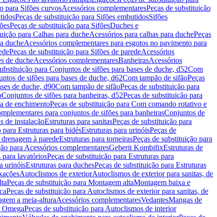
ão para Sifões curvos
Acessórios complementares
Peças de substituição
tidos
Peças de substituição para Sifões embutidos
Sifões
fões
Peças de substituição para Sifões
Duches e
tuição para Calhas para duche
Acessórios para calhas para duche
Peças
ra duche
Acessórios complementares para esgotos no pavimento para
ede
Peças de substituição para Sifões de parede
Acessórios
es de duche
Acessórios complementares
Banheiras
Acessórios
ubstituição para Conjuntos de sifões para bases de duche, d52
Com
untos de sifões para bases de duche, d62
Com tampão de sifão
Peças
ases de duche, d90
Com tampão de sifão
Peças de substituição para
o
Conjuntos de sifões para banheiras, d52
Peças de substituição para
a de enchimento
Peças de substituição para Com comando rotativo e
mplementares para conjuntos de sifões para banheiras
Conjuntos de
s de instalação
Estruturas para sanitas
Peças de substituição para
 para Estruturas para bidés
Estruturas para urinóis
Peças de
m drenagem à parede
Estruturas para torneiras
Peças de substituição para
ição para Acessórios complementares
Geberit Kombifix
Estruturas de
 para lavatórios
Peças de substituição para Estruturas para
a urinóis
Estruturas para duches
Peças de substituição para Estruturas
ixações
Autoclismos de exterior
Autoclismos de exterior para sanitas, de
ta
Peças de substituição para Montagem alta
Montagem baixa e
ica
Peças de substituição para Autoclismos de exterior para sanitas, de
gem a meia-altura
Acessórios complementares
Vedantes
Mangas de
or Omega
Peças de substituição para Autoclismos de interior