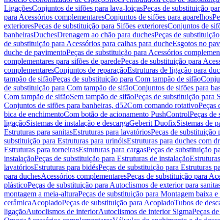
Ligações
Conjuntos de sifões para lava-loiças
Peças de substituição par
para Acessórios complementares
Conjuntos de sifões para aparelhos
Pe
exteriores
Peças de substituição para Sifões exteriores
Conjuntos de sif
banheiras
Duches
Drenagem ao chão para duches
Peças de substituiçã
de substituição para Acessórios para calhas para duche
Esgotos no pav
duche de pavimento
Peças de substituição para Acessórios complemen
complementares para sifões de parede
Peças de substituição para Aces
complementares
Conjuntos de reparação
Estruturas de ligação para du
tampão de sifão
Peças de substituição para Com tampão de sifão
Conjun
de substituição para Com tampão de sifão
Conjuntos de sifões para ba
Com tampão de sifão
Sem tampão de sifão
Peças de substituição para
Conjuntos de sifões para banheiras, d52
Com comando rotativo
Peças 
bica de enchimento
Com botão de acionamento PushControl
Peças de 
ligação
Sistemas de instalação e descarga
Geberit Duofix
Sistemas de p
Estruturas para sanitas
Estruturas para lavatórios
Peças de substituição 
substituição para Estruturas para urinóis
Estruturas para duches com d
Estruturas para torneiras
Estruturas para cargas
Peças de substituição pa
instalação
Peças de substituição para Estruturas de instalação
Estruturas
lavatórios
Estruturas para bidés
Peças de substituição para Estruturas p
para duches
Acessórios complementares
Peças de substituição para A
plástico
Peças de substituição para Autoclismos de exterior para sanitas
montagem a meia-altura
Peças de substituição para Montagem baixa e
cerâmica
Acoplado
Peças de substituição para Acoplado
Tubos de desca
ligação
Autoclismos de interior
Autoclismos de interior Sigma
Peças de