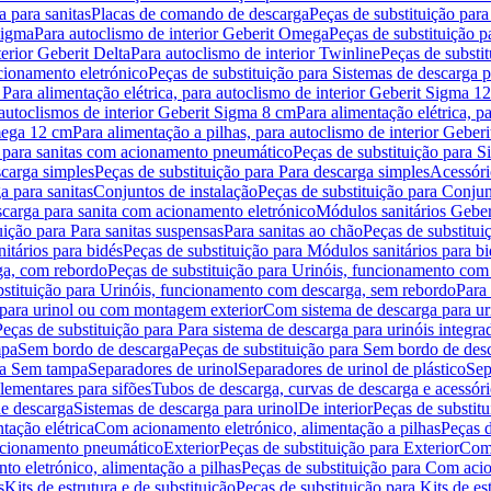
 para sanitas
Placas de comando de descarga
Peças de substituição par
Sigma
Para autoclismo de interior Geberit Omega
Peças de substituição p
terior Geberit Delta
Para autoclismo de interior Twinline
Peças de substit
cionamento eletrónico
Peças de substituição para Sistemas de descarga 
 Para alimentação elétrica, para autoclismo de interior Geberit Sigma 1
 autoclismos de interior Geberit Sigma 8 cm
Para alimentação elétrica, 
Omega 12 cm
Para alimentação a pilhas, para autoclismo de interior Gebe
 para sanitas com acionamento pneumático
Peças de substituição para 
scarga simples
Peças de substituição para Para descarga simples
Acessóri
a para sanitas
Conjuntos de instalação
Peças de substituição para Conjun
escarga para sanita com acionamento eletrónico
Módulos sanitários Geber
uição para Para sanitas suspensas
Para sanitas ao chão
Peças de substitui
itários para bidés
Peças de substituição para Módulos sanitários para bi
ga, com rebordo
Peças de substituição para Urinóis, funcionamento com
bstituição para Urinóis, funcionamento com descarga, sem rebordo
Para
 para urinol ou com montagem exterior
Com sistema de descarga para ur
Peças de substituição para Para sistema de descarga para urinóis integra
mpa
Sem bordo de descarga
Peças de substituição para Sem bordo de des
ara Sem tampa
Separadores de urinol
Separadores de urinol de plástico
Sep
lementares para sifões
Tubos de descarga, curvas de descarga e acessóri
de descarga
Sistemas de descarga para urinol
De interior
Peças de substitu
tação elétrica
Com acionamento eletrónico, alimentação a pilhas
Peças d
acionamento pneumático
Exterior
Peças de substituição para Exterior
Com 
o eletrónico, alimentação a pilhas
Peças de substituição para Com acio
s
Kits de estrutura e de substituição
Peças de substituição para Kits de est