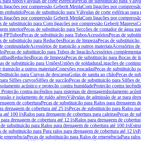
s para tubos
Válvulas de corte esféricas
Peças de substituição para Válvul
om ligações por compressão Geberit Mepla
Com ligações por compressão
gem embutido
Peças de substituição para Válvulas de corte esféricas pa
om ligações por compressão Geberit Mepla
Com ligações por compressã
s de substituição para Com ligações por compressão Geberit Mapress
Co
gem interior
Peças de substituição para Secções de contador de água pa
nt-PP
Tubos
Peças de substituição para Tubos
Acessórios
Peças de substit
s de substituição para Reduções
Bocas de limpeza
Peças de substituição
de continuidade
Acessórios de transição a outros materiais
Acessórios de
ão
Peças de substituição para Tubos de ligação
Acessórios complementa
uilhas
Reduções
Bocas de limpeza
Peças de substituição para Bocas de 
as de substituição para Uniões
Uniões de soldadura
Ligações de continu
 transição a outros materiais
Conexões roscadas
Peças de substituição 
bstituição para Curvas de descarga
Golas de sanita ao chão
Peças de sub
 para Sifões curvos
Sifões de sucção
Peças de substituição para Sifões de
 isolamento acústico e proteção contra humidade
Proteção contra incêndi
a Proteção contra-incêndios para sistemas de drenagem
Isolamento acúst
cussão e isolamento de ruído aéreo
Válvulas de admissão de ar para dr
renagem de cobertura
Peças de substituição para Ralos para drenagem d
ra drenagem de cobertura até 25 l/s
Peças de substituição para Ralos par
 até 100 l/s
Ralos para drenagem de cobertura para caleiras
Peças de su
 para drenagem de cobertura até 12 l/s
Ralos para drenagem de cobertura
 de substituição para Ralos para drenagem de cobertura até 100 l/s
Estru
 de substituição para Para ralos para drenagem de cobertura até 12 l/s
P
de emergência
Peças de substituição para Ralos de emergência
Para ralos