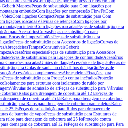
as de corte esféricas
Com ligações por compressão FlowFit
Com
 Geberit Mapress
Peças de substituição para Com ligações por
ra montagem embutido
Com ligações por compressão FlowFit
Com
o Volex
Com ligações Compact
Peças de substituição para Com
m ligações roscadas
Válvulas de retenção
Com ligações por
ra montagem interior
Com ligações roscadas
Peças de substituição para
uição para Acessórios
Curvas
Peças de substituição para
 para Bocas de limpeza
Uniões
Peças de substituição para
 ligação
Peças de substituição para Acessórios de ligação
Curvas de
res
Abraçadeiras
Tampas
Consumíveis
Geberit
limpeza
Acessórios especiais
Peças de substituição para Acessórios
idade
Peças de substituição para Ligações de continuidade
Acessórios
para Conexões roscadas
Uniões de flange
Acessórios de ligação
Peças de
stituição para Golas de sanita ao chão
Tubos de ligação
Peças de
 sucção
Acessórios complementares
Abraçadeiras
Fixações para
os
Peças de substituição para Proteção contra incêndios
Proteção
ico
Isolamentos para estrutura com isolamento de ruído por
enagem
Válvulas de admissão de ar
Peças de substituição para Válvulas
e cobertura
Ralos para drenagem de cobertura até 12 l/s
Peças de
a drenagem de cobertura até 25 l/s
Ralos para drenagem de cobertura
bstituição para Ralos para drenagem de cobertura para caleiras
Ralos
 até 25 l/s
Peças de substituição para Ralos para drenagem de
turas de barreira de vapor
Peças de substituição para Estruturas de
ara ralos para drenagem de cobertura até 25 l/s
Proteção contra
 para drenagem de cobertura até 12 l/s
Peças de substituição para Para