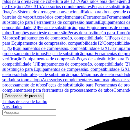
ralos para drenagem de cobertura até 12 l/s
Para ralos para drenagem de
de fixação d250–315
Acessórios complementares
Peças de substituiçã
fixações
Sistema de drenagem convencional
Ralos para drenagem de c
barreira de vapor
Acessórios complementares
Ferramentas
Ferramentas
substituição para Ferramentas de compressão manual
Equipamentos de
compatibilidade [2]
Peças de substituição para Equipamentos de compr
tubos
Tampões para teste de pressão
Peças de substituição para Tampõe
Mapress
Equipamentos de compressão, compatibilidade [1]
Peças de s
para Equipamentos de compressão, compatibilidade [2]
Compatibilida
[1]/[2]
Equipamentos de compressão, compatibilidade [2XL]
Equipamen
processamento de tubos
Peças de substituição para Ferramentas de pr
verificação
Equipamentos de compressão
Peças de substituição para 
compatibilidade [1]
Equipamentos de compressão, compatibilidade [2]
substituição para Equipamentos de compressão, compatibilidade [2X
eletrossoldadura
Peças de substituição para Máquinas de eletrossoldad
soldadura topo a topo
Acessórios complementares para máquinas de so
processamento de tubos
Peças de substituição para Ferramentas de pr
complementares para ferramentas de processamento de tubos
Comando
Categorias de produto
Linhas de casa de banho
Novidades