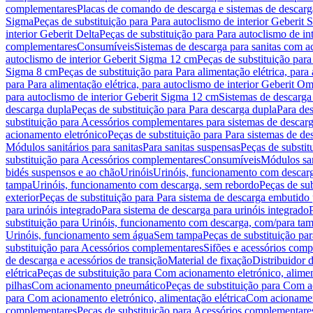
complementares
Placas de comando de descarga e sistemas de descarga
Sigma
Peças de substituição para Para autoclismo de interior Geberit 
interior Geberit Delta
Peças de substituição para Para autoclismo de in
complementares
Consumíveis
Sistemas de descarga para sanitas com a
autoclismo de interior Geberit Sigma 12 cm
Peças de substituição para
Sigma 8 cm
Peças de substituição para Para alimentação elétrica, para
para Para alimentação elétrica, para autoclismo de interior Geberit 
para autoclismo de interior Geberit Sigma 12 cm
Sistemas de descarga
descarga dupla
Peças de substituição para Para descarga dupla
Para de
substituição para Acessórios complementares para sistemas de descarg
acionamento eletrónico
Peças de substituição para Para sistemas de d
Módulos sanitários para sanitas
Para sanitas suspensas
Peças de substit
substituição para Acessórios complementares
Consumíveis
Módulos san
bidés suspensos e ao chão
Urinóis
Urinóis, funcionamento com descar
tampa
Urinóis, funcionamento com descarga, sem rebordo
Peças de su
exterior
Peças de substituição para Para sistema de descarga embutido
para urinóis integrado
Para sistema de descarga para urinóis integrado
substituição para Urinóis, funcionamento com descarga, com/para ta
Urinóis, funcionamento sem água
Sem tampa
Peças de substituição p
substituição para Acessórios complementares
Sifões e acessórios comp
de descarga e acessórios de transição
Material de fixação
Distribuidor 
elétrica
Peças de substituição para Com acionamento eletrónico, alimen
pilhas
Com acionamento pneumático
Peças de substituição para Com 
para Com acionamento eletrónico, alimentação elétrica
Com acionament
complementares
Peças de substituição para Acessórios complementare