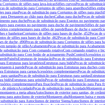
a Conjuntos de sifões para lava-loiças
Sifões curvos
Peças de substituiç
ças de substituição para Conjuntos de sifões para aparelhos
Sifões embu
ões para pias
Peças de substituição para Conjuntos de sifões para pias
Si
o para Drenagem ao chão para duches
Calhas para duche
Peças de substi
imento para duche
Peças de substituição para Esgotos no pavimento pa
tares para esgotos no pavimento para duche de pavimento
Sifões de par
sórios complementares para sifões de parede
Bases de duche e superfíci
ches e banheiras
Conjuntos de sifões para bases de duche, d52
Peças de s
tos de sifões para bases de duche, d62
Peças de substituição para Conj
ses de duche, d90
Peças de substituição para Conjuntos de sifões para b
 Sem tampão de sifão
Acabamento
Peças de substituição para Acabament
de substituição para Com comando rotativo
Com comando rotativo e bic
substituição para Com botão de acionamento PushControl
Acessórios co
arede
Painéis
Estruturas de instalação
Peças de substituição para Estrutura
para Estruturas para lavatórios
Estruturas para bidés
Peças de substituição
renagem à parede
Peças de substituição para Estruturas para duches co
ra Estruturas para cargas
Acessórios complementares
Peças de substitu
 para sanitas
Peças de substituição para Estruturas para sanitas
Estruturas
ara bidés
Estruturas para urinóis
Peças de substituição para Estruturas par
cessórios complementares
Para fixações
Peças de substituição para Para f
, de plástico
Acoplado
Peças de substituição para Acoplado
Montagem al
 montagem a meia-altura
Autoclismos de exterior para sanitas, de cerâm
rga para autoclismo de exterior
Montagem alta
Montagem baixa e monta
 substituição para Autoclismos de interior Sigma
Autoclismos de interi