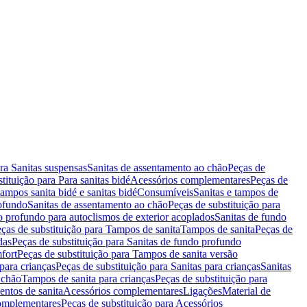
ara Sanitas suspensas
Sanitas de assentamento ao chão
Peças de
tituição para Para sanitas bidé
Acessórios complementares
Peças de
tampos sanita bidé e sanitas bidé
Consumíveis
Sanitas e tampos de
rofundo
Sanitas de assentamento ao chão
Peças de substituição para
o profundo para autoclismos de exterior acoplados
Sanitas de fundo
ças de substituição para Tampos de sanita
Tampos de sanita
Peças de
das
Peças de substituição para Sanitas de fundo profundo
fort
Peças de substituição para Tampos de sanita versão
para crianças
Peças de substituição para Sanitas para crianças
Sanitas
 chão
Tampos de sanita para crianças
Peças de substituição para
entos de sanita
Acessórios complementares
Ligações
Material de
omplementares
Peças de substituição para Acessórios