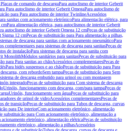
a Placas de comando de descarga
Para autoclismo de interior Geberit
ara Para autoclismo de interior Geberit Omega
Para autoclismo de
uição para Para autoclismo de interior Twinline
Acessórios
para sanitas com acionamento eletrónico
Para alimentação elétrica, para
2 cm
Para alimentação elétrica, para autoclismos de interior Geberit
para autoclismo de interior Geberit Omega 12 cm
Peças de substituição
rit Sigma 12 cm
Peças de substituição para Para alimentação a pilhas,
Sistemas de descarga para sanitas com acionamento pneumático
Para
os complementares para sistemas de descarga para sanitas
Peças de
tos de instalação
Para sistemas de descarga para sanita com
it Monolith
Módulos sanitários para sanitas
Peças de substituição para
ção para Para sanitas ao chão
Acessórios complementares
Peças de
dés
Para bidés suspensos e ao chão
Peças de substituição para Para
 descarga, com rebordo
Sem tampa
Peças de substituição para Sem
 sistema de descarga embutido para urinol ou com montagem
inóis integrado
Peças de substituição para Com sistema de descarga
do
Urinóis, funcionamento com descarga, com/para tampa
Peças de
carga
Urinóis, funcionamento sem água
Peças de substituição para
aradores de urinol de vidro
Acessórios complementares
Peças de
os de transição
Peças de substituição para Tubos de descarga, curvas
ição para De interior
Com acionamento eletrónico, alimentação
e substituição para Com acionamento eletrónico, alimentação a
acionamento eletrónico, alimentação elétrica
Peças de substituição
namento eletrónico, alimentação a pilhas
Acessórios
rutura e de substituição
Tubos de descarga, curvas de descarga e