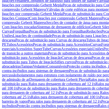
ligações
Vedantes
Conjuntos de parafuso para uniões de flange
Válvula
ligações por compressão Geberit Mepla
Peças de substituição para C
compressão Geberit Mapress
Válvulas de corte esféricas para monta
ligações por compressão Geberit Mepla
Peças de substituição para C
ligações Compact
Com ligações por compressão Geberit Mapress
Peça
compressão Geberit Mapress
Secções de contador de água para monta
Com ligações roscadas
Sistemas de drenagem de edifícios
Geberit Sile
Curvas
Forquilhas
Peças de substituição para Forquilhas
Reduções
Peça
Uniões
Ligações de continuidade
Peças de substituição para Ligações 
descarga
Peças de substituição para Curvas de descarga
Tubos de ligaç
PE
Tubos
Acessórios
Peças de substituição para Acessórios
Curvas
Forq
especiais
Acessórios SuperTube
Curvas
Acessórios especiais
Uniões
Peç
de transição a outros materiais
Peças de substituição para Acessórios de
substituição para Acessórios de ligação
Curvas de descarga
Peças de su
substituição para Tubos de ligação
Sifões curvos
Peças de substituição
abraçadeiras
Tampas
Vedantes
Consumíveis
Proteção contra incêndios,
contra-incêndios para sistemas de drenagem
Peças de substituição par
percussão
Isolamentos para estrutura com isolamento de ruído por per
de admissão de ar
Drenagem de cobertura Geberit Pluvia
Ralos para d
substituição para Ralos para drenagem de cobertura até 12 l/s
Ralos pa
até 100 l/s
Peças de substituição para Ralos para drenagem de cobertura
para drenagem de cobertura até 12 l/s
Peças de substituição para Ralos
cobertura até 25 l/s
Ralos para drenagem de cobertura até 100 l/s
Peças
barreira de vapor
Para ralos para drenagem de cobertura até 12 l/s
Peças
incêndios
Proteção contra incêndios para sistemas de drenagem
Ralos 