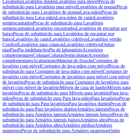
Lavatórios
Lavatórios duplos
Lavatórios para móvel
Peças de
substituição para Lavatórios para móvel
Lavatórios de pousar
Peças
de substituição para Lavatórios de pousar
Lava-mãos
Peças de
substituição para Lava-mãos
Lava-mãos de canto
Lavatórios
semiencastrados
Peças de substituição para Lavatórios
semiencastrados
Lavatórios encastrados
Lavatórios de encastrar por
baixo
Peças de substituição para Lavatórios de encastrar por
baixo
Lavatórios de canto
Lavatórios coletivos
Lavatórios versão
Comfort
Lavatórios para crianças
Lavatórios coletivos
Outras
pias
Pias
Pia multifunções
Pia de laboratório
Acessórios
complementares
Colunas
Colunas
Semicolunas
Acessórios
complementares
Acabamento
Material de fixação
Conjuntos de
lavatório com móvel
Conjuntos de lava-mãos com móvel
Peças de
substituição para Conjuntos de lava-mãos com móvel
Conjuntos de
lavatório com móvel
Conjuntos de lavatórios para móvel com móvel
de lavatório
Peças de substituição para Conjuntos de lavatórios para
móvel com móvel de lavatório
Móveis de casa de banho
Móveis para
lavatório
Peças de substituição para Móveis para lavatório
Para lava-
mãos
Peças de substituição para Para lava-mãos
Para lavatórios
Peças
de substituição para Para lavatórios
Para lavatórios duplos
Peças de
substituição para Para lavatórios duplos
Armários laterais
Peças de
substituição para Armários laterais
Armários laterais baixos
Peças de
substituição para Armários laterais baixos
Armários altos
Peças de
substituição para Armários altos
Armários médios
Armários
suspensos
Peças de substituição para Armários suspensos
Outro