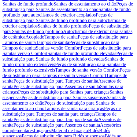
Sanitas de fundo profundo
Sanitas de assentamento ao chão
Peças de
substituição para Sanitas de assentamento ao chão
Sanitas de fundo
profundo para autoclismos de exterior acoplados
Peças de
substituição para Sanitas de fundo profundo para autoclismos de
exterior acoplados
Sanitas de fundo profundo
Peças de substituição
para Sanitas de fundo profundo
Autoclismos de exterior para sanitas,
de cerâmica
Acoplado
Tampos de sanita
Peças de substituição para
Tampos de sanita
Tampos de sanita
Peças de substituição para
Tampos de sanita
Sanitas versão Comfort
Peças de substituição para
Sanitas versão Comfort
Sanitas de fundo profundo elevadas
Peças de
substituição para Sanitas de fundo profundo elevadas
Sanitas de
fundo profundo extensíveis
Peças de substituição para Sanitas de
fundo profundo extensíveis
Tampos de sanita versão Comfort
Peças
de substituição para Tampos de sanita versão Comfort
Tampos de
sanita
Peças de substituição para Tampos de sanita
Assentos de
sanita
Peças de substituição para Assentos de sanita
Sanitas para
crianças
Peças de substituição para Sanitas para crianças
Sanitas
suspensas
Peças de substituição para Sanitas suspensas
Sanitas de
assentamento ao chão
Peças de substituição para Sanitas de
assentamento ao chão
Tampos de sanita para crianças
Peças de
substituição para Tampos de sanita para crianças
Tampos de
sanita
Peças de substituição para Tampos de sanita
Assentos de
sanita
Peças de substituição para Assentos de sanita
Acessórios
complementares
Ligações
Material de fixação
Bidés
Bidés
suspensos
Peças de substituição para Bidés suspensos
Bidés ao