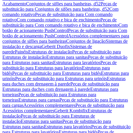
Acabamento
Conjuntos de sifões para banheiras, d52
Peças de
substituição para Conjuntos de sifões para banheiras, d52
Com
comando rotativo
Peças de substituição para Com comando
rotativo
Com comando rotativo e bica de enchimento
Peças de
substituição para Com comando rotativo e bica de enchimento
Com
botão de acionamento PushControl
Peças de substituição para Com
botão de acionamento PushControl
Acessórios complementares para
conjuntos de sifões para banheiras
Conjuntos de ligação
Sistemas de
instalação e descarga
Geberit Duofix
Sistemas de
parede
Painéis
Estruturas de instalação
Peças de substituição para
Estruturas de instalação
Estruturas para sanitas
Peças de substituição
para Estruturas para sanitas
Estruturas para lavatórios
Peças de
substituição para Estruturas para lavatórios
Estruturas para
bidés
Peças de substituição para Estruturas para bidés
Estruturas para
urinóis
Peças de substituição para Estruturas para urinóis
Estruturas
para duches com drenagem à parede
Peças de substituição para
Estruturas para duches com drenagem à parede
Estruturas para
torneiras
Peças de substituição para Estruturas para
torneiras
Estruturas para cargas
Peças de substituição para Estruturas
para cargas
Acessórios complementares
Peças de substituição para
Acessórios complementares
Geberit Kombifix
Estruturas de
instalação
Peças de substituição para Estruturas de
instalação
Estruturas para sanitas
Peças de substituição para
Estruturas para sanitas
Estruturas para lavatórios
Peças de substituição
para Estruturas para lavatórios
Estruturas para bidés
Peças de