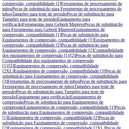
compressão, compatibilidade [2]
Ferramentas de processamento de
tubos
Peças de substituição para Ferramentas de processamento de
tubos
Tampões para teste de pressão
Peças de substituição para
Tampões para teste de pressão
Equipamento para
verificação
Ferramentas para Geberit Mapress
Peças de substituição
para Ferramentas para Geberit Mapress
Equipamentos de
compressão, compatibilidade [1]
Peças de substituição para
Equipamentos de compressão, compatibilidade [1]
Equipamentos de
compressão, compatibilidade [2]
Peças de substituição para
Equipamentos de compressão, compatibilidade [2]
Compatibilidade
dos equipamentos de compressão [1]/[2]
Peças de substituição para
Compatibilidade dos equipamentos de compressão
[1]/[2]
Equipamentos de compressão, compatibilidade
[2XL]
Equipamentos de compressão, compatibilidade [3]
Peças de
substituição para Equipamentos de compressão, compatibilidade
[3]
Ferramentas de processamento de tubos
Peças de substituição para
Ferramentas de processamento de tubos
Tampões para teste de
pressão
Peças de substituição para Tampões para teste de
pressão
Equipamento para verificação
Equipamentos de
compressão
Peças de substituição para Equipamentos de
compressão
Equipamentos de compressão, compatibilidade [1]
Peças
de substituição para Equipamentos de compressão, compatibilidade
[1]
Equipamentos de compressão, compatibilidade [2]
Peças de
substituição para Equipamentos de compressão, compatibilidade
[2]
Equipamentos de compressão, compatibilidade [2XL]
Peças de