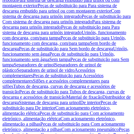
rebordo
Para sistema de descarga embutido para urinol ou com
montagem exterior
Peças de substituição para Para sistema de
descarga embutido para urinol ou com montagem exterior
Com
sistema de descarga para urinóis integrado
Peças de substituição para
Com sistema de descarga para urinóis integrado
Para sistema de
descarga para urinóis integrado
Peças de substituição para Para
sistema de descarga para urinóis integrado
Urinóis, funcionamento
com descarga, com/para tampa
Peças de substituição para Urinóis,
funcionamento com descarga, com/para tampa
Sem bordo de
descarga
Peças de substituição para Sem bordo de descarga
Urinóis,
funcionamento sem água
Peças de substituição para Urinóis,
funcionamento sem água
Sem tampa
Peças de substituição para Sem
tampa
Separadores de urinol
Separadores de urinol de
plástico
Separadores de urinol de vidro
Acessórios
complementares
Peças de substituição para Acessórios
complementares
Sifões e acessórios complementares para
sifões
Tubos de descarga, curvas de descarga e acessórios de
transição
Peças de substituição para Tubos de descarga, curvas de
descarga e acessórios de transição
Material de fixação
Distribuidor de
descarga
Sistemas de descarga para urinol
De interior
Peças de
substituição para De interior
Com acionamento eletrónico,
alimentação elétrica
Peças de substituição para Com acionamento
eletrónico, alimentação elétrica
Com acionamento eletrónico,
alimentação a pilhas
Peças de substituição para Com acionamento
eletrónico, alimentação a pilhas
Com acionamento pneumático
Peças