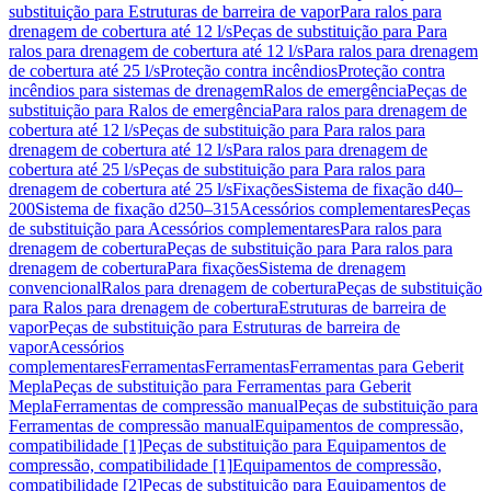
substituição para Estruturas de barreira de vapor
Para ralos para
drenagem de cobertura até 12 l/s
Peças de substituição para Para
ralos para drenagem de cobertura até 12 l/s
Para ralos para drenagem
de cobertura até 25 l/s
Proteção contra incêndios
Proteção contra
incêndios para sistemas de drenagem
Ralos de emergência
Peças de
substituição para Ralos de emergência
Para ralos para drenagem de
cobertura até 12 l/s
Peças de substituição para Para ralos para
drenagem de cobertura até 12 l/s
Para ralos para drenagem de
cobertura até 25 l/s
Peças de substituição para Para ralos para
drenagem de cobertura até 25 l/s
Fixações
Sistema de fixação d40–
200
Sistema de fixação d250–315
Acessórios complementares
Peças
de substituição para Acessórios complementares
Para ralos para
drenagem de cobertura
Peças de substituição para Para ralos para
drenagem de cobertura
Para fixações
Sistema de drenagem
convencional
Ralos para drenagem de cobertura
Peças de substituição
para Ralos para drenagem de cobertura
Estruturas de barreira de
vapor
Peças de substituição para Estruturas de barreira de
vapor
Acessórios
complementares
Ferramentas
Ferramentas
Ferramentas para Geberit
Mepla
Peças de substituição para Ferramentas para Geberit
Mepla
Ferramentas de compressão manual
Peças de substituição para
Ferramentas de compressão manual
Equipamentos de compressão,
compatibilidade [1]
Peças de substituição para Equipamentos de
compressão, compatibilidade [1]
Equipamentos de compressão,
compatibilidade [2]
Peças de substituição para Equipamentos de