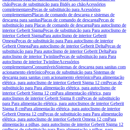
chão
Peças de substituição para Bidés ao chão
Acessórios
complementares
Peças de substituição para Acessórios
complementares
Placas de comando de descarga e sistemas de
descarga para sanitas
Placas de comando de descarga
Peças de
substituição para Placas de comando de descarga
Para autoclismo de
interior Geberit Sigma
Peças de substituição para Para autoclismo de
interior Geberit Sigma
Para autoclismo de interior Geberit
Omega
Peças de substituição para Para autoclismo de interior
Geberit Omega
Para autoclismo de interior Geberit Delta
Peças de
substituição para Para autoclismo de interior Geberit Delta
Para
autoclismo de interior Twinline
Peças de substituição para Para
autoclismo de interior Twinline
Acessórios
complementares
Consumíveis
Sistemas de descarga para sanitas com
acionamento eletrónico
Peças de substituição para Sistemas de
descarga para sanitas com acionamento eletrónico
Para alimentação
elétrica, para autoclismo de interior Geberit Sigma 12 cm
Peças de
substituição para Para alimentação elétrica, para autoclismo de
interior Geberit Sigma 12 cm
Para alimentação elétrica, para
autoclismos de interior Geberit Sigma 8 cm
Peças de substituição
para Para alimentação elétrica, para autoclismos de interior Geberit
Sigma 8 cm
Para alimentação elétrica, para autoclismo de interior
Geberit Omega 12 cm
Peças de substituição para Para alimentação
elétrica, para autoclismo de interior Geberit Omega 12 cm
Para
alimentação a pilhas, para autoclismo de interior Geberit Sigma 12
cm
Peças de substituição para Para alimentação a pilhas, para