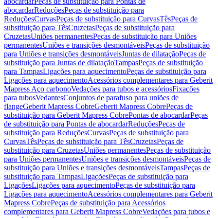
abocardar
Peças de substituição para Pontas de
abocardar
Reduções
Peças de substituição para
Reduções
Curvas
Peças de substituição para Curvas
Tês
Peças de
substituição para Tês
Cruzetas
Peças de substituição para
Cruzetas
Uniões permanentes
Peças de substituição para Uniões
permanentes
Uniões e transições desmontáveis
Peças de substituição
para Uniões e transições desmontáveis
Juntas de dilatação
Peças de
substituição para Juntas de dilatação
Tampas
Peças de substituição
para Tampas
Ligações para aquecimento
Peças de substituição para
Ligações para aquecimento
Acessórios complementares para Geberit
Mapress Aço carbono
Vedações para tubos e acessórios
Fixações
para tubos
Vedantes
Conjuntos de parafuso para uniões de
flange
Geberit Mapress Cobre
Geberit Mapress Cobre
Peças de
substituição para Geberit Mapress Cobre
Pontas de abocardar
Peças
de substituição para Pontas de abocardar
Reduções
Peças de
substituição para Reduções
Curvas
Peças de substituição para
Curvas
Tês
Peças de substituição para Tês
Cruzetas
Peças de
substituição para Cruzetas
Uniões permanentes
Peças de substituição
para Uniões permanentes
Uniões e transições desmontáveis
Peças de
substituição para Uniões e transições desmontáveis
Tampas
Peças de
substituição para Tampas
Ligações
Peças de substituição para
Ligações
Ligações para aquecimento
Peças de substituição para
Ligações para aquecimento
Acessórios complementares para Geberit
Mapress Cobre
Peças de substituição para Acessórios
complementares para Geberit Mapress Cobre
Vedações para tubos e