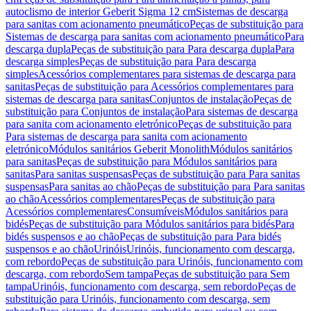
autoclismo de interior Geberit Sigma 12 cm
Sistemas de descarga
para sanitas com acionamento pneumático
Peças de substituição para
Sistemas de descarga para sanitas com acionamento pneumático
Para
descarga dupla
Peças de substituição para Para descarga dupla
Para
descarga simples
Peças de substituição para Para descarga
simples
Acessórios complementares para sistemas de descarga para
sanitas
Peças de substituição para Acessórios complementares para
sistemas de descarga para sanitas
Conjuntos de instalação
Peças de
substituição para Conjuntos de instalação
Para sistemas de descarga
para sanita com acionamento eletrónico
Peças de substituição para
Para sistemas de descarga para sanita com acionamento
eletrónico
Módulos sanitários Geberit Monolith
Módulos sanitários
para sanitas
Peças de substituição para Módulos sanitários para
sanitas
Para sanitas suspensas
Peças de substituição para Para sanitas
suspensas
Para sanitas ao chão
Peças de substituição para Para sanitas
ao chão
Acessórios complementares
Peças de substituição para
Acessórios complementares
Consumíveis
Módulos sanitários para
bidés
Peças de substituição para Módulos sanitários para bidés
Para
bidés suspensos e ao chão
Peças de substituição para Para bidés
suspensos e ao chão
Urinóis
Urinóis, funcionamento com descarga,
com rebordo
Peças de substituição para Urinóis, funcionamento com
descarga, com rebordo
Sem tampa
Peças de substituição para Sem
tampa
Urinóis, funcionamento com descarga, sem rebordo
Peças de
substituição para Urinóis, funcionamento com descarga, sem