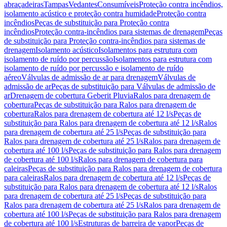
abraçadeiras
Tampas
Vedantes
Consumíveis
Proteção contra incêndios,
isolamento acústico e proteção contra humidade
Proteção contra
incêndios
Peças de substituição para Proteção contra
incêndios
Proteção contra-incêndios para sistemas de drenagem
Peças
de substituição para Proteção contra-incêndios para sistemas de
drenagem
Isolamento acústico
Isolamentos para estrutura com
isolamento de ruído por percussão
Isolamentos para estrutura com
isolamento de ruído por percussão e isolamento de ruído
aéreo
Válvulas de admissão de ar para drenagem
Válvulas de
admissão de ar
Peças de substituição para Válvulas de admissão de
ar
Drenagem de cobertura Geberit Pluvia
Ralos para drenagem de
cobertura
Peças de substituição para Ralos para drenagem de
cobertura
Ralos para drenagem de cobertura até 12 l/s
Peças de
substituição para Ralos para drenagem de cobertura até 12 l/s
Ralos
para drenagem de cobertura até 25 l/s
Peças de substituição para
Ralos para drenagem de cobertura até 25 l/s
Ralos para drenagem de
cobertura até 100 l/s
Peças de substituição para Ralos para drenagem
de cobertura até 100 l/s
Ralos para drenagem de cobertura para
caleiras
Peças de substituição para Ralos para drenagem de cobertura
para caleiras
Ralos para drenagem de cobertura até 12 l/s
Peças de
substituição para Ralos para drenagem de cobertura até 12 l/s
Ralos
para drenagem de cobertura até 25 l/s
Peças de substituição para
Ralos para drenagem de cobertura até 25 l/s
Ralos para drenagem de
cobertura até 100 l/s
Peças de substituição para Ralos para drenagem
de cobertura até 100 l/s
Estruturas de barreira de vapor
Peças de