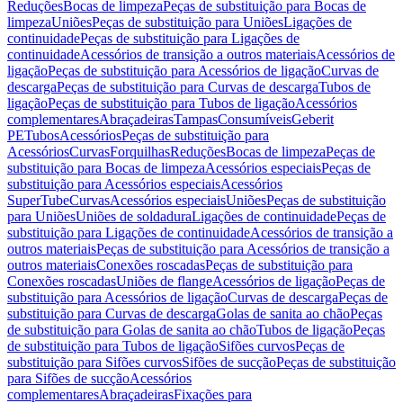
Reduções
Bocas de limpeza
Peças de substituição para Bocas de
limpeza
Uniões
Peças de substituição para Uniões
Ligações de
continuidade
Peças de substituição para Ligações de
continuidade
Acessórios de transição a outros materiais
Acessórios de
ligação
Peças de substituição para Acessórios de ligação
Curvas de
descarga
Peças de substituição para Curvas de descarga
Tubos de
ligação
Peças de substituição para Tubos de ligação
Acessórios
complementares
Abraçadeiras
Tampas
Consumíveis
Geberit
PE
Tubos
Acessórios
Peças de substituição para
Acessórios
Curvas
Forquilhas
Reduções
Bocas de limpeza
Peças de
substituição para Bocas de limpeza
Acessórios especiais
Peças de
substituição para Acessórios especiais
Acessórios
SuperTube
Curvas
Acessórios especiais
Uniões
Peças de substituição
para Uniões
Uniões de soldadura
Ligações de continuidade
Peças de
substituição para Ligações de continuidade
Acessórios de transição a
outros materiais
Peças de substituição para Acessórios de transição a
outros materiais
Conexões roscadas
Peças de substituição para
Conexões roscadas
Uniões de flange
Acessórios de ligação
Peças de
substituição para Acessórios de ligação
Curvas de descarga
Peças de
substituição para Curvas de descarga
Golas de sanita ao chão
Peças
de substituição para Golas de sanita ao chão
Tubos de ligação
Peças
de substituição para Tubos de ligação
Sifões curvos
Peças de
substituição para Sifões curvos
Sifões de sucção
Peças de substituição
para Sifões de sucção
Acessórios
complementares
Abraçadeiras
Fixações para