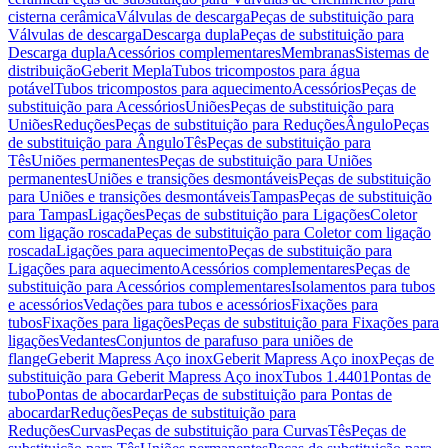
cisterna cerâmica
Válvulas de descarga
Peças de substituição para
Válvulas de descarga
Descarga dupla
Peças de substituição para
Descarga dupla
Acessórios complementares
Membranas
Sistemas de
distribuição
Geberit Mepla
Tubos tricompostos para água
potável
Tubos tricompostos para aquecimento
Acessórios
Peças de
substituição para Acessórios
Uniões
Peças de substituição para
Uniões
Reduções
Peças de substituição para Reduções
Ângulo
Peças
de substituição para Ângulo
Tês
Peças de substituição para
Tês
Uniões permanentes
Peças de substituição para Uniões
permanentes
Uniões e transições desmontáveis
Peças de substituição
para Uniões e transições desmontáveis
Tampas
Peças de substituição
para Tampas
Ligações
Peças de substituição para Ligações
Coletor
com ligação roscada
Peças de substituição para Coletor com ligação
roscada
Ligações para aquecimento
Peças de substituição para
Ligações para aquecimento
Acessórios complementares
Peças de
substituição para Acessórios complementares
Isolamentos para tubos
e acessórios
Vedações para tubos e acessórios
Fixações para
tubos
Fixações para ligações
Peças de substituição para Fixações para
ligações
Vedantes
Conjuntos de parafuso para uniões de
flange
Geberit Mapress Aço inox
Geberit Mapress Aço inox
Peças de
substituição para Geberit Mapress Aço inox
Tubos 1.4401
Pontas de
tubo
Pontas de abocardar
Peças de substituição para Pontas de
abocardar
Reduções
Peças de substituição para
Reduções
Curvas
Peças de substituição para Curvas
Tês
Peças de