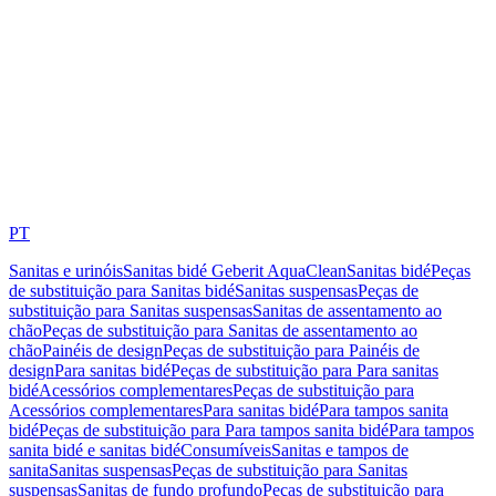
PT
Sanitas e urinóis
Sanitas bidé Geberit AquaClean
Sanitas bidé
Peças
de substituição para Sanitas bidé
Sanitas suspensas
Peças de
substituição para Sanitas suspensas
Sanitas de assentamento ao
chão
Peças de substituição para Sanitas de assentamento ao
chão
Painéis de design
Peças de substituição para Painéis de
design
Para sanitas bidé
Peças de substituição para Para sanitas
bidé
Acessórios complementares
Peças de substituição para
Acessórios complementares
Para sanitas bidé
Para tampos sanita
bidé
Peças de substituição para Para tampos sanita bidé
Para tampos
sanita bidé e sanitas bidé
Consumíveis
Sanitas e tampos de
sanita
Sanitas suspensas
Peças de substituição para Sanitas
suspensas
Sanitas de fundo profundo
Peças de substituição para