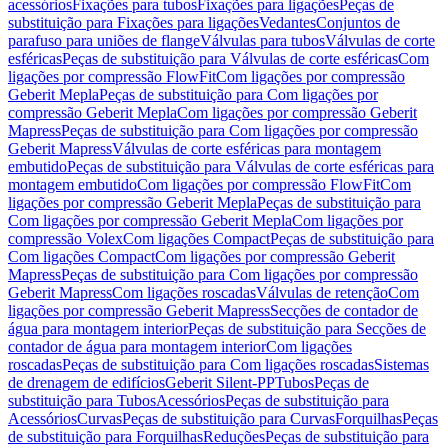
acessórios
Fixações para tubos
Fixações para ligações
Peças de
substituição para Fixações para ligações
Vedantes
Conjuntos de
parafuso para uniões de flange
Válvulas para tubos
Válvulas de corte
esféricas
Peças de substituição para Válvulas de corte esféricas
Com
ligações por compressão FlowFit
Com ligações por compressão
Geberit Mepla
Peças de substituição para Com ligações por
compressão Geberit Mepla
Com ligações por compressão Geberit
Mapress
Peças de substituição para Com ligações por compressão
Geberit Mapress
Válvulas de corte esféricas para montagem
embutido
Peças de substituição para Válvulas de corte esféricas para
montagem embutido
Com ligações por compressão FlowFit
Com
ligações por compressão Geberit Mepla
Peças de substituição para
Com ligações por compressão Geberit Mepla
Com ligações por
compressão Volex
Com ligações Compact
Peças de substituição para
Com ligações Compact
Com ligações por compressão Geberit
Mapress
Peças de substituição para Com ligações por compressão
Geberit Mapress
Com ligações roscadas
Válvulas de retenção
Com
ligações por compressão Geberit Mapress
Secções de contador de
água para montagem interior
Peças de substituição para Secções de
contador de água para montagem interior
Com ligações
roscadas
Peças de substituição para Com ligações roscadas
Sistemas
de drenagem de edifícios
Geberit Silent-PP
Tubos
Peças de
substituição para Tubos
Acessórios
Peças de substituição para
Acessórios
Curvas
Peças de substituição para Curvas
Forquilhas
Peças
de substituição para Forquilhas
Reduções
Peças de substituição para