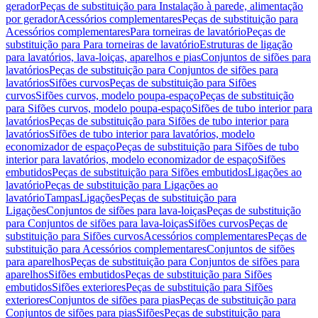
gerador
Peças de substituição para Instalação à parede, alimentação
por gerador
Acessórios complementares
Peças de substituição para
Acessórios complementares
Para torneiras de lavatório
Peças de
substituição para Para torneiras de lavatório
Estruturas de ligação
para lavatórios, lava-loiças, aparelhos e pias
Conjuntos de sifões para
lavatórios
Peças de substituição para Conjuntos de sifões para
lavatórios
Sifões curvos
Peças de substituição para Sifões
curvos
Sifões curvos, modelo poupa-espaço
Peças de substituição
para Sifões curvos, modelo poupa-espaço
Sifões de tubo interior para
lavatórios
Peças de substituição para Sifões de tubo interior para
lavatórios
Sifões de tubo interior para lavatórios, modelo
economizador de espaço
Peças de substituição para Sifões de tubo
interior para lavatórios, modelo economizador de espaço
Sifões
embutidos
Peças de substituição para Sifões embutidos
Ligações ao
lavatório
Peças de substituição para Ligações ao
lavatório
Tampas
Ligações
Peças de substituição para
Ligações
Conjuntos de sifões para lava-loiças
Peças de substituição
para Conjuntos de sifões para lava-loiças
Sifões curvos
Peças de
substituição para Sifões curvos
Acessórios complementares
Peças de
substituição para Acessórios complementares
Conjuntos de sifões
para aparelhos
Peças de substituição para Conjuntos de sifões para
aparelhos
Sifões embutidos
Peças de substituição para Sifões
embutidos
Sifões exteriores
Peças de substituição para Sifões
exteriores
Conjuntos de sifões para pias
Peças de substituição para
Conjuntos de sifões para pias
Sifões
Peças de substituição para