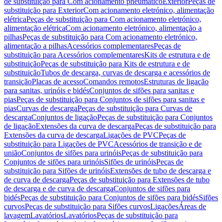
de substituição para Com acionamento pneumático
Exterior
Peças de
substituição para Exterior
Com acionamento eletrónico, alimentação
elétrica
Peças de substituição para Com acionamento eletrónico,
alimentação elétrica
Com acionamento eletrónico, alimentação a
pilhas
Peças de substituição para Com acionamento eletrónico,
alimentação a pilhas
Acessórios complementares
Peças de
substituição para Acessórios complementares
Kits de estrutura e de
substituição
Peças de substituição para Kits de estrutura e de
substituição
Tubos de descarga, curvas de descarga e acessórios de
transição
Placas de acesso
Comandos remotos
Estruturas de ligação
para sanitas, urinóis e bidés
Conjuntos de sifões para sanitas e
pias
Peças de substituição para Conjuntos de sifões para sanitas e
pias
Curvas de descarga
Peças de substituição para Curvas de
descarga
Conjuntos de ligação
Peças de substituição para Conjuntos
de ligação
Extensões da curva de descarga
Peças de substituição para
Extensões da curva de descarga
Ligações de PVC
Peças de
substituição para Ligações de PVC
Acessórios de transição e de
união
Conjuntos de sifões para urinóis
Peças de substituição para
Conjuntos de sifões para urinóis
Sifões de urinóis
Peças de
substituição para Sifões de urinóis
Extensões de tubo de descarga e
de curva de descarga
Peças de substituição para Extensões de tubo
de descarga e de curva de descarga
Conjuntos de sifões para
bidés
Peças de substituição para Conjuntos de sifões para bidés
Sifões
curvos
Peças de substituição para Sifões curvos
Ligações
Áreas de
lavagem
Lavatórios
Lavatórios
Peças de substituição para