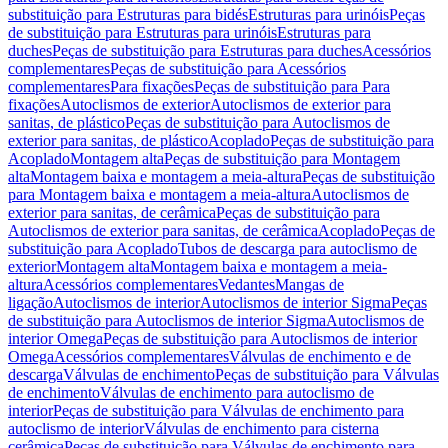
substituição para Estruturas para bidés
Estruturas para urinóis
Peças
de substituição para Estruturas para urinóis
Estruturas para
duches
Peças de substituição para Estruturas para duches
Acessórios
complementares
Peças de substituição para Acessórios
complementares
Para fixações
Peças de substituição para Para
fixações
Autoclismos de exterior
Autoclismos de exterior para
sanitas, de plástico
Peças de substituição para Autoclismos de
exterior para sanitas, de plástico
Acoplado
Peças de substituição para
Acoplado
Montagem alta
Peças de substituição para Montagem
alta
Montagem baixa e montagem a meia-altura
Peças de substituição
para Montagem baixa e montagem a meia-altura
Autoclismos de
exterior para sanitas, de cerâmica
Peças de substituição para
Autoclismos de exterior para sanitas, de cerâmica
Acoplado
Peças de
substituição para Acoplado
Tubos de descarga para autoclismo de
exterior
Montagem alta
Montagem baixa e montagem a meia-
altura
Acessórios complementares
Vedantes
Mangas de
ligação
Autoclismos de interior
Autoclismos de interior Sigma
Peças
de substituição para Autoclismos de interior Sigma
Autoclismos de
interior Omega
Peças de substituição para Autoclismos de interior
Omega
Acessórios complementares
Válvulas de enchimento e de
descarga
Válvulas de enchimento
Peças de substituição para Válvulas
de enchimento
Válvulas de enchimento para autoclismo de
interior
Peças de substituição para Válvulas de enchimento para
autoclismo de interior
Válvulas de enchimento para cisterna
cerâmica
Peças de substituição para Válvulas de enchimento para