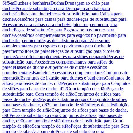
Sifões
Duches e banheiras
Duches
Drenagem ao chão para
duches
Peças de substituição para Drenagem ao chão para
duches
Calhas para duche
Peças de substituição para Calhas para
duche
Acessórios para calhas para duche
Peças de substituição para
Acessórios para calhas para duche
Esgotos no pavimento para
duche
Peças de substituição para Esgotos no pavimento para
duche
Acessórios complementares para esgotos no pavimento para
duche de pavimento
Peças de substituição para Acessórios
complementares para esgotos no pavimento para duche de
pavimento
Sifões de parede
Peças de substituição para Sifões de
parede
Acessórios complementares para sifões de parede
Peças de
substituição para Acessórios complementares para sifões de
parede
Bases de duche e superfícies de duche
Acessórios
complementares
Banheiras
Acessórios complementares
Conjuntos de
reparação
Estruturas de ligação para duches e banheiras
Conjuntos de
sifões para bases de duche, d52
Peças de substituição para Conjuntos
de sifões para bases de duche, d52
Com tampão de sifão
Peças de
substituição para Com tampão de sifão
Conjuntos de sifões para
bases de duche, d62
Peças de substituição para Conjuntos de sifões
para bases de duche, d62
Com tampão de sifão
Peças de substituição
para Com tampão de sifão
Conjuntos de sifões para bases de duche,
d90
Peças de substituição para Conjuntos de sifões para bases de
duche, d90
Com tampão de sifão
Peças de substituição para Com
tampão de sifão
Sem tampão de sifão
Peças de substituição para Sem
tampão de sifão
Acabamento
Peças de substituição para