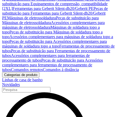
substituição para Equipamentos de compressão, compatibilidade
[2XL]
Ferramentas para Geberit Silent-db20/Geberit PE
Peças de
substituição para Ferramentas para Geberit Silent-db20/Geberit
PE
Máquinas de eletrossoldadura
Peças de substituição para
Máquinas de eletrossoldadura
Acessórios complementares para
máquinas de eletrossoldadura
Máquinas de soldadura topo a
topo
Peças de substituição para Máquinas de soldadura topo a
topo
Acessórios complementares para máquinas de soldadura topo a
topo
Peças de substituição para Acessórios complementares para
máquinas de soldadura topo a topo
Ferramentas de processamento de
tubos
Peças de substituição para Ferramentas de processamento de
tubos
Acessórios complementares para ferramentas de
processamento de tubos
Peças de substituição para Acessórios
complementares para ferramentas de processamento de
tubos
Comandos remotos
Comandos à distância
Categorias de produto
Linhas de casa de banho
Novidades