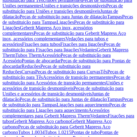
substituição para Tês
Uniões permanentes
Peças de substituição para
Uniões permanentes
Uniões e transições desmontáveis
Peças de
substituição para Uniões e transições desmontáveis
Juntas de
dilatação
Peças de substituição para Juntas de dilatação
Tampas
Peças
de substituição para Tampas
Ligações
Peças de substituição para
Ligações
Geberit Mapress Aço inox, acessórios
complementares
Peças de substituição para Geberit Mapress Aço
inox, acessórios complementares
Vedações para tubos e
acessórios
Fixações para tubos
Fixações para ligações
Peças de
substituição para Fixações para ligações
Vedantes
Geberit Mapress
Therm
Tubos Therm
Acessório
Peças de substituição para
Acessório
Pontas de abocardar
Peças de substituição para Pontas de
abocardar
Reduções
Peças de substituição para
Reduções
Curvas
Peças de substituição para Curvas
Tês
Peças de
substituição para Tês
Acessórios de transição permanentes
Peças de
substituição para Acessórios de transição permanentes
Uniões e
acessórios de transição desmontáveis
Peças de substituição para
Uniões e acessórios de transição desmontáveis
Juntas de
dilatação
Peças de substituição para Juntas de dilatação
Tampas
Peças
de substituição para Tampas
Ligações para aquecimento
Peças de
substituição para Ligações para aquecimento
Acessórios
complementares para Geberit Mapress Therm
Vedantes
Fixações para
tubos
Geberit Mapress Aço carbono
Geberit Mapress Aço
carbono
Peças de substituição para Geberit Mapress Aço
carbono
Tubos 1.0034
Tubos 1.0215
Pontas de tubo
Pontas de