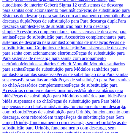
autoclismo de interior Geberit Sigma 12 cm
Sistemas de descarga
para sanitas com acionamento pneumático
Peças de substituição para
Sistemas de descarga para sanitas com acionamento pneumático
Para
descarga dupla
Peças de substituição para Para descarga dupla
Para
descarga simples
Peças de substituição para Para descarga
simples
Acessórios complementares para sistemas de descarga para
sanitas
Peças de substituição para Acessórios complementares para
sistemas de descarga para sanitas
Conjuntos de instalação
Peças de
substituição para Conjuntos de instalação
Para sistemas de descarga
para sanita com acionamento eletrónico
Peças de substituição para
Para sistemas de descarga para sanita com acionamento
eletrónico
Módulos sanitários Geberit Monolith
Módulos sanitários
para sanitas
Peças de substituição para Módulos sanitários para
sanitas
Para sanitas suspensas
Peças de substituição para Para sanitas
suspensas
Para sanitas ao chão
Peças de substituição para Para sanitas
ao chão
Acessórios complementares
Peças de substituição para
Acessórios complementares
Consumíveis
Módulos sanitários para
bidés
Peças de substituição para Módulos sanitários para bidés
Para
bidés suspensos e ao chão
Peças de substituição para Para bidés
suspensos e ao chão
Urinóis
Urinóis, funcionamento com descarga,
com rebordo
Peças de substituição para Urinóis, funcionamento com
descarga, com rebordo
Sem tampa
Peças de substituição para Sem
tampa
Urinóis, funcionamento com descarga, sem rebordo
Peças de
substituição para Urinóis, funcionamento com descarga, sem