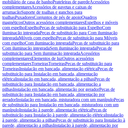
mobiliário de casa de banho
Prateleiras de parede
Acessórios
complementares
Acessórios de gavetas e caixas de
arrumação
Suporte de toalhas e ganchos para
toalhas
Puxadores
Conjuntos de pés de apoio
Quadros
magnéticos
Outros acessórios complementares
Espelhos e móveis
com espelho
Espelho
Peças de substituição para Espelho
Com
iluminação integrada
Peças de substituição para Com iluminação
integrada
Móveis com espelho
Peças de substituição para Móveis
com espelho
Com iluminação integrada
Peças de substituição para
Com iluminação integrada
Sem iluminação integrada
Peças de
substituição para Sem iluminação integrada
Acessórios
complementares
Elementos de luz
Outros acessórios
complementares
Torneiras
Torneiras
Peças de substituição para
Torneiras
Instalação em bancada, alimentação elétrica
Peças de
substituição para Instalação em bancada, alimentação
elétrica
Instalação em bancada, alimentação a pilhas
Peças de
substituição para Instalação em bancada, alimentação a
pilhas
Instalação em bancada, alimentação por gerador
Peças de
substituição para Instalação em bancada, alimentação por
gerador
Instalação em bancada, misturadora com um manípulo
Peças
de substituição para Instalação em bancada, misturadora com um
manípulo
Instalação à parede, alimentação elétrica
Peças de
substituição para Instalação à parede, alimentação elétrica
Instalação
à parede, alimentação a pilhas
Peças de substituição para Instalação à
parede, alimentação a pilhas
Instalação à parede, alimentação por