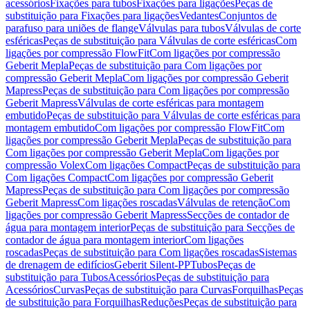
acessórios
Fixações para tubos
Fixações para ligações
Peças de
substituição para Fixações para ligações
Vedantes
Conjuntos de
parafuso para uniões de flange
Válvulas para tubos
Válvulas de corte
esféricas
Peças de substituição para Válvulas de corte esféricas
Com
ligações por compressão FlowFit
Com ligações por compressão
Geberit Mepla
Peças de substituição para Com ligações por
compressão Geberit Mepla
Com ligações por compressão Geberit
Mapress
Peças de substituição para Com ligações por compressão
Geberit Mapress
Válvulas de corte esféricas para montagem
embutido
Peças de substituição para Válvulas de corte esféricas para
montagem embutido
Com ligações por compressão FlowFit
Com
ligações por compressão Geberit Mepla
Peças de substituição para
Com ligações por compressão Geberit Mepla
Com ligações por
compressão Volex
Com ligações Compact
Peças de substituição para
Com ligações Compact
Com ligações por compressão Geberit
Mapress
Peças de substituição para Com ligações por compressão
Geberit Mapress
Com ligações roscadas
Válvulas de retenção
Com
ligações por compressão Geberit Mapress
Secções de contador de
água para montagem interior
Peças de substituição para Secções de
contador de água para montagem interior
Com ligações
roscadas
Peças de substituição para Com ligações roscadas
Sistemas
de drenagem de edifícios
Geberit Silent-PP
Tubos
Peças de
substituição para Tubos
Acessórios
Peças de substituição para
Acessórios
Curvas
Peças de substituição para Curvas
Forquilhas
Peças
de substituição para Forquilhas
Reduções
Peças de substituição para