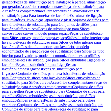
gerador
Peças de substituição para Instalação à parede, alimentação
por gerador
Acessórios complementares
Peças de substituição para
Acessórios complementares
Para torneiras de lavatório
Peças de
substituição para Para torneiras de lavatório
Estruturas de ligação
para lavatórios, lava-loiças, aparelhos e pias
Conjuntos de sifões para
lavatórios
Peças de substituição para Conjuntos de sifões para
lavatórios
Sifões curvos
Peças de substituição para Sifões
curvos
Sifões curvos, modelo poupa-espaço
Peças de substituição
para Sifões curvos, modelo poupa-espaço
Sifões de tubo interior para
lavatórios
Peças de substituição para Sifões de tubo interior para
lavatórios
Sifões de tubo interior para lavatórios, modelo
economizador de espaço
Peças de substituição para Sifões de tubo
interior para lavatórios, modelo economizador de espaço
Sifões
embutidos
Peças de substituição para Sifões embutidos
Ligações ao
lavatório
Peças de substituição para Ligações ao
lavatório
Tampas
Ligações
Peças de substituição para
Ligações
Conjuntos de sifões para lava-loiças
Peças de substituição
para Conjuntos de sifões para lava-loiças
Sifões curvos
Peças de
substituição para Sifões curvos
Acessórios complementares
Peças de
substituição para Acessórios complementares
Conjuntos de sifões
para aparelhos
Peças de substituição para Conjuntos de sifões para
aparelhos
Sifões embutidos
Peças de substituição para Sifões
embutidos
Sifões exteriores
Peças de substituição para Sifões
exteriores
Conjuntos de sifões para pias
Peças de substituição para
Conjuntos de sifões para pias
Sifões
Peças de substituição para