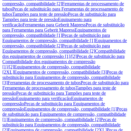
compressão, compatibilidade [2]
Ferramentas de processamento de
tubos
Peças de substituição para Ferramentas de processamento de
tubos
Tampões para teste de pressão
Peças de substituição para
Tampões para teste de pressão
Equipamento para
verificação
Ferramentas para Geberit Mapress
Peças de substituição
para Ferramentas para Geberit Mapress
Equipamentos de
compressão, compatibilidade [1]
Peças de substituição para
Equipamentos de compressão, compatibilidade [1]
Equipamentos de
compressão, compatibilidade [2]
Peças de substituição para
Equipamentos de compressão, compatibilidade [2]
Compatibilidade
dos equipamentos de compressão [1]/[2]
Peças de substituição para
Compatibilidade dos equipamentos de compressão
[1]/[2]
Equipamentos de compressão, compatibilidade
[2XL]
Equipamentos de compressão, compatibilidade [3]
Peças de
substituição para Equipamentos de compressão, compatibilidade
[3]
Ferramentas de processamento de tubos
Peças de substituição para
Ferramentas de processamento de tubos
Tampões para teste de
pressão
Peças de substituição para Tampões para teste de
pressão
Equipamento para verificação
Equipamentos de
compressão
Peças de substituição para Equipamentos de
compressão
Equipamentos de compressão, compatibilidade [1]
Peças
de substituição para Equipamentos de compressão, compatibilidade
[1]
Equipamentos de compressão, compatibilidade [2]
Peças de
substituição para Equipamentos de compressão, compatibilidade
[2]
Equipamentos de compressão, compatibilidade [2XL]
Peças de