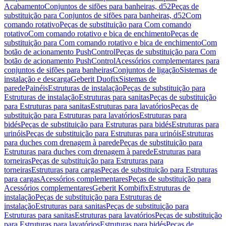
Acabamento
Conjuntos de sifões para banheiras, d52
Peças de
substituição para Conjuntos de sifões para banheiras, d52
Com
comando rotativo
Peças de substituição para Com comando
rotativo
Com comando rotativo e bica de enchimento
Peças de
substituição para Com comando rotativo e bica de enchimento
Com
botão de acionamento PushControl
Peças de substituição para Com
botão de acionamento PushControl
Acessórios complementares para
conjuntos de sifões para banheiras
Conjuntos de ligação
Sistemas de
instalação e descarga
Geberit Duofix
Sistemas de
parede
Painéis
Estruturas de instalação
Peças de substituição para
Estruturas de instalação
Estruturas para sanitas
Peças de substituição
para Estruturas para sanitas
Estruturas para lavatórios
Peças de
substituição para Estruturas para lavatórios
Estruturas para
bidés
Peças de substituição para Estruturas para bidés
Estruturas para
urinóis
Peças de substituição para Estruturas para urinóis
Estruturas
para duches com drenagem à parede
Peças de substituição para
Estruturas para duches com drenagem à parede
Estruturas para
torneiras
Peças de substituição para Estruturas para
torneiras
Estruturas para cargas
Peças de substituição para Estruturas
para cargas
Acessórios complementares
Peças de substituição para
Acessórios complementares
Geberit Kombifix
Estruturas de
instalação
Peças de substituição para Estruturas de
instalação
Estruturas para sanitas
Peças de substituição para
Estruturas para sanitas
Estruturas para lavatórios
Peças de substituição
para Estruturas para lavatórios
Estruturas para bidés
Peças de