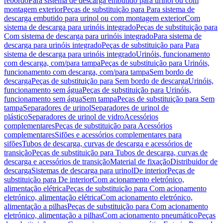
rebordo
Para sistema de descarga embutido para urinol ou com
montagem exterior
Peças de substituição para Para sistema de
descarga embutido para urinol ou com montagem exterior
Com
sistema de descarga para urinóis integrado
Peças de substituição para
Com sistema de descarga para urinóis integrado
Para sistema de
descarga para urinóis integrado
Peças de substituição para Para
sistema de descarga para urinóis integrado
Urinóis, funcionamento
com descarga, com/para tampa
Peças de substituição para Urinóis,
funcionamento com descarga, com/para tampa
Sem bordo de
descarga
Peças de substituição para Sem bordo de descarga
Urinóis,
funcionamento sem água
Peças de substituição para Urinóis,
funcionamento sem água
Sem tampa
Peças de substituição para Sem
tampa
Separadores de urinol
Separadores de urinol de
plástico
Separadores de urinol de vidro
Acessórios
complementares
Peças de substituição para Acessórios
complementares
Sifões e acessórios complementares para
sifões
Tubos de descarga, curvas de descarga e acessórios de
transição
Peças de substituição para Tubos de descarga, curvas de
descarga e acessórios de transição
Material de fixação
Distribuidor de
descarga
Sistemas de descarga para urinol
De interior
Peças de
substituição para De interior
Com acionamento eletrónico,
alimentação elétrica
Peças de substituição para Com acionamento
eletrónico, alimentação elétrica
Com acionamento eletrónico,
alimentação a pilhas
Peças de substituição para Com acionamento
eletrónico, alimentação a pilhas
Com acionamento pneumático
Peças