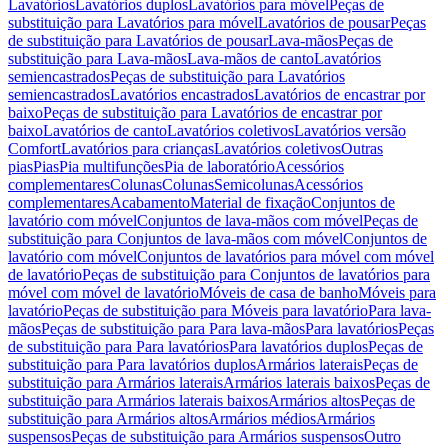
Lavatórios
Lavatórios duplos
Lavatórios para móvel
Peças de
substituição para Lavatórios para móvel
Lavatórios de pousar
Peças
de substituição para Lavatórios de pousar
Lava-mãos
Peças de
substituição para Lava-mãos
Lava-mãos de canto
Lavatórios
semiencastrados
Peças de substituição para Lavatórios
semiencastrados
Lavatórios encastrados
Lavatórios de encastrar por
baixo
Peças de substituição para Lavatórios de encastrar por
baixo
Lavatórios de canto
Lavatórios coletivos
Lavatórios versão
Comfort
Lavatórios para crianças
Lavatórios coletivos
Outras
pias
Pias
Pia multifunções
Pia de laboratório
Acessórios
complementares
Colunas
Colunas
Semicolunas
Acessórios
complementares
Acabamento
Material de fixação
Conjuntos de
lavatório com móvel
Conjuntos de lava-mãos com móvel
Peças de
substituição para Conjuntos de lava-mãos com móvel
Conjuntos de
lavatório com móvel
Conjuntos de lavatórios para móvel com móvel
de lavatório
Peças de substituição para Conjuntos de lavatórios para
móvel com móvel de lavatório
Móveis de casa de banho
Móveis para
lavatório
Peças de substituição para Móveis para lavatório
Para lava-
mãos
Peças de substituição para Para lava-mãos
Para lavatórios
Peças
de substituição para Para lavatórios
Para lavatórios duplos
Peças de
substituição para Para lavatórios duplos
Armários laterais
Peças de
substituição para Armários laterais
Armários laterais baixos
Peças de
substituição para Armários laterais baixos
Armários altos
Peças de
substituição para Armários altos
Armários médios
Armários
suspensos
Peças de substituição para Armários suspensos
Outro