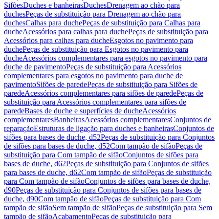
Sifões
Duches e banheiras
Duches
Drenagem ao chão para
duches
Peças de substituição para Drenagem ao chão para
duches
Calhas para duche
Peças de substituição para Calhas para
duche
Acessórios para calhas para duche
Peças de substituição para
Acessórios para calhas para duche
Esgotos no pavimento para
duche
Peças de substituição para Esgotos no pavimento para
duche
Acessórios complementares para esgotos no pavimento para
duche de pavimento
Peças de substituição para Acessórios
complementares para esgotos no pavimento para duche de
pavimento
Sifões de parede
Peças de substituição para Sifões de
parede
Acessórios complementares para sifões de parede
Peças de
substituição para Acessórios complementares para sifões de
parede
Bases de duche e superfícies de duche
Acessórios
complementares
Banheiras
Acessórios complementares
Conjuntos de
reparação
Estruturas de ligação para duches e banheiras
Conjuntos de
sifões para bases de duche, d52
Peças de substituição para Conjuntos
de sifões para bases de duche, d52
Com tampão de sifão
Peças de
substituição para Com tampão de sifão
Conjuntos de sifões para
bases de duche, d62
Peças de substituição para Conjuntos de sifões
para bases de duche, d62
Com tampão de sifão
Peças de substituição
para Com tampão de sifão
Conjuntos de sifões para bases de duche,
d90
Peças de substituição para Conjuntos de sifões para bases de
duche, d90
Com tampão de sifão
Peças de substituição para Com
tampão de sifão
Sem tampão de sifão
Peças de substituição para Sem
tampão de sifão
Acabamento
Peças de substituição para