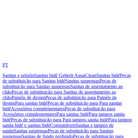
PT
Sanitas e urinóis
Sanitas bidé Geberit AquaClean
Sanitas bidé
Peças
de substituição para Sanitas bidé
Sanitas suspensas
Peças de
substituição para Sanitas suspensas
Sanitas de assentamento ao
chão
Peças de substituição para Sanitas de assentamento ao
chão
Painéis de design
Peças de substituição para Painéis de
design
Para sanitas bidé
Peças de substituição para Para sanitas
bidé
Acessórios complementares
Peças de substituição para
Acessórios complementares
Para sanitas bidé
Para tampos sanita
bidé
Peças de substituição para Para tampos sanita bidé
Para tampos
sanita bidé e sanitas bidé
Consumíveis
Sanitas e tampos de
sanita
Sanitas suspensas
Peças de substituição para Sanitas
suspensas
Sanitas de fundo profundo
Peças de substituição para