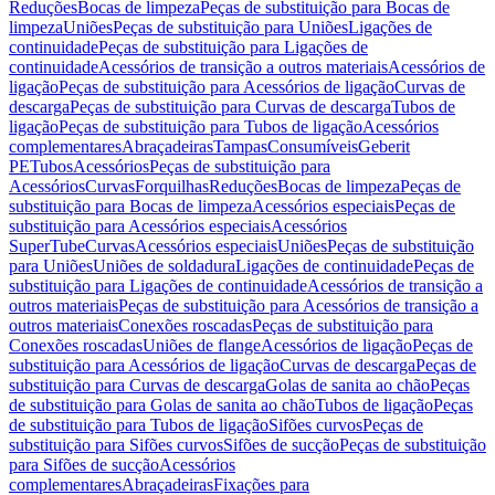
Reduções
Bocas de limpeza
Peças de substituição para Bocas de
limpeza
Uniões
Peças de substituição para Uniões
Ligações de
continuidade
Peças de substituição para Ligações de
continuidade
Acessórios de transição a outros materiais
Acessórios de
ligação
Peças de substituição para Acessórios de ligação
Curvas de
descarga
Peças de substituição para Curvas de descarga
Tubos de
ligação
Peças de substituição para Tubos de ligação
Acessórios
complementares
Abraçadeiras
Tampas
Consumíveis
Geberit
PE
Tubos
Acessórios
Peças de substituição para
Acessórios
Curvas
Forquilhas
Reduções
Bocas de limpeza
Peças de
substituição para Bocas de limpeza
Acessórios especiais
Peças de
substituição para Acessórios especiais
Acessórios
SuperTube
Curvas
Acessórios especiais
Uniões
Peças de substituição
para Uniões
Uniões de soldadura
Ligações de continuidade
Peças de
substituição para Ligações de continuidade
Acessórios de transição a
outros materiais
Peças de substituição para Acessórios de transição a
outros materiais
Conexões roscadas
Peças de substituição para
Conexões roscadas
Uniões de flange
Acessórios de ligação
Peças de
substituição para Acessórios de ligação
Curvas de descarga
Peças de
substituição para Curvas de descarga
Golas de sanita ao chão
Peças
de substituição para Golas de sanita ao chão
Tubos de ligação
Peças
de substituição para Tubos de ligação
Sifões curvos
Peças de
substituição para Sifões curvos
Sifões de sucção
Peças de substituição
para Sifões de sucção
Acessórios
complementares
Abraçadeiras
Fixações para