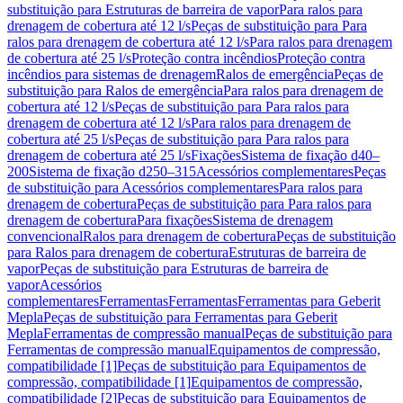
substituição para Estruturas de barreira de vapor
Para ralos para
drenagem de cobertura até 12 l/s
Peças de substituição para Para
ralos para drenagem de cobertura até 12 l/s
Para ralos para drenagem
de cobertura até 25 l/s
Proteção contra incêndios
Proteção contra
incêndios para sistemas de drenagem
Ralos de emergência
Peças de
substituição para Ralos de emergência
Para ralos para drenagem de
cobertura até 12 l/s
Peças de substituição para Para ralos para
drenagem de cobertura até 12 l/s
Para ralos para drenagem de
cobertura até 25 l/s
Peças de substituição para Para ralos para
drenagem de cobertura até 25 l/s
Fixações
Sistema de fixação d40–
200
Sistema de fixação d250–315
Acessórios complementares
Peças
de substituição para Acessórios complementares
Para ralos para
drenagem de cobertura
Peças de substituição para Para ralos para
drenagem de cobertura
Para fixações
Sistema de drenagem
convencional
Ralos para drenagem de cobertura
Peças de substituição
para Ralos para drenagem de cobertura
Estruturas de barreira de
vapor
Peças de substituição para Estruturas de barreira de
vapor
Acessórios
complementares
Ferramentas
Ferramentas
Ferramentas para Geberit
Mepla
Peças de substituição para Ferramentas para Geberit
Mepla
Ferramentas de compressão manual
Peças de substituição para
Ferramentas de compressão manual
Equipamentos de compressão,
compatibilidade [1]
Peças de substituição para Equipamentos de
compressão, compatibilidade [1]
Equipamentos de compressão,
compatibilidade [2]
Peças de substituição para Equipamentos de