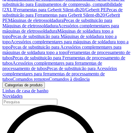
substituição para Equipamentos de compressão, compatibilidade
[2XL]
Ferramentas para Geberit Silent-db20/Geberit PE
Peças de
substituição para Ferramentas para Geberit Silent-db20/Geberit
PE
Máquinas de eletrossoldadura
Peças de substituição para
Máquinas de eletrossoldadura
Acessórios complementares para
máquinas de eletrossoldadura
Máquinas de soldadura topo a
topo
Peças de substituição para Máquinas de soldadura topo a
topo
Acessórios complementares para máquinas de soldadura topo a
topo
Peças de substituição para Acessórios complementares para
máquinas de soldadura topo a topo
Ferramentas de processamento de
tubos
Peças de substituição para Ferramentas de processamento de
tubos
Acessórios complementares para ferramentas de
processamento de tubos
Peças de substituição para Acessórios
complementares para ferramentas de processamento de
tubos
Comandos remotos
Comandos à distância
Categorias de produto
Linhas de casa de banho
Novidades