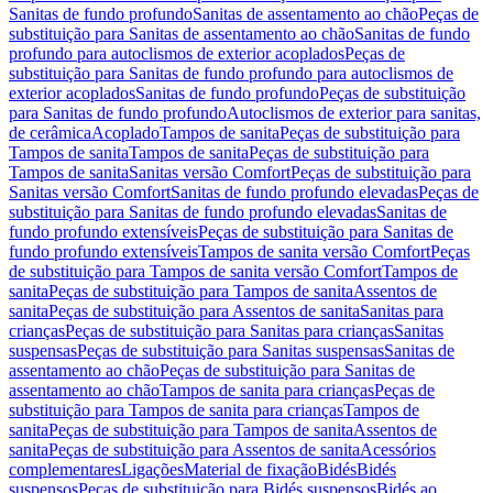
Sanitas de fundo profundo
Sanitas de assentamento ao chão
Peças de
substituição para Sanitas de assentamento ao chão
Sanitas de fundo
profundo para autoclismos de exterior acoplados
Peças de
substituição para Sanitas de fundo profundo para autoclismos de
exterior acoplados
Sanitas de fundo profundo
Peças de substituição
para Sanitas de fundo profundo
Autoclismos de exterior para sanitas,
de cerâmica
Acoplado
Tampos de sanita
Peças de substituição para
Tampos de sanita
Tampos de sanita
Peças de substituição para
Tampos de sanita
Sanitas versão Comfort
Peças de substituição para
Sanitas versão Comfort
Sanitas de fundo profundo elevadas
Peças de
substituição para Sanitas de fundo profundo elevadas
Sanitas de
fundo profundo extensíveis
Peças de substituição para Sanitas de
fundo profundo extensíveis
Tampos de sanita versão Comfort
Peças
de substituição para Tampos de sanita versão Comfort
Tampos de
sanita
Peças de substituição para Tampos de sanita
Assentos de
sanita
Peças de substituição para Assentos de sanita
Sanitas para
crianças
Peças de substituição para Sanitas para crianças
Sanitas
suspensas
Peças de substituição para Sanitas suspensas
Sanitas de
assentamento ao chão
Peças de substituição para Sanitas de
assentamento ao chão
Tampos de sanita para crianças
Peças de
substituição para Tampos de sanita para crianças
Tampos de
sanita
Peças de substituição para Tampos de sanita
Assentos de
sanita
Peças de substituição para Assentos de sanita
Acessórios
complementares
Ligações
Material de fixação
Bidés
Bidés
suspensos
Peças de substituição para Bidés suspensos
Bidés ao