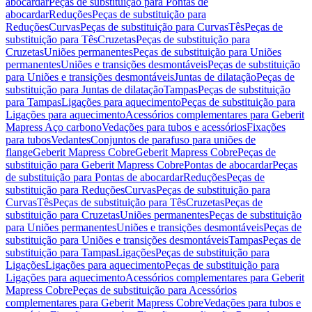
abocardar
Peças de substituição para Pontas de
abocardar
Reduções
Peças de substituição para
Reduções
Curvas
Peças de substituição para Curvas
Tês
Peças de
substituição para Tês
Cruzetas
Peças de substituição para
Cruzetas
Uniões permanentes
Peças de substituição para Uniões
permanentes
Uniões e transições desmontáveis
Peças de substituição
para Uniões e transições desmontáveis
Juntas de dilatação
Peças de
substituição para Juntas de dilatação
Tampas
Peças de substituição
para Tampas
Ligações para aquecimento
Peças de substituição para
Ligações para aquecimento
Acessórios complementares para Geberit
Mapress Aço carbono
Vedações para tubos e acessórios
Fixações
para tubos
Vedantes
Conjuntos de parafuso para uniões de
flange
Geberit Mapress Cobre
Geberit Mapress Cobre
Peças de
substituição para Geberit Mapress Cobre
Pontas de abocardar
Peças
de substituição para Pontas de abocardar
Reduções
Peças de
substituição para Reduções
Curvas
Peças de substituição para
Curvas
Tês
Peças de substituição para Tês
Cruzetas
Peças de
substituição para Cruzetas
Uniões permanentes
Peças de substituição
para Uniões permanentes
Uniões e transições desmontáveis
Peças de
substituição para Uniões e transições desmontáveis
Tampas
Peças de
substituição para Tampas
Ligações
Peças de substituição para
Ligações
Ligações para aquecimento
Peças de substituição para
Ligações para aquecimento
Acessórios complementares para Geberit
Mapress Cobre
Peças de substituição para Acessórios
complementares para Geberit Mapress Cobre
Vedações para tubos e