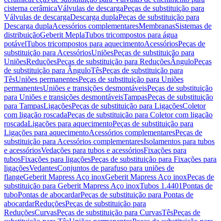
cisterna cerâmica
Válvulas de descarga
Peças de substituição para
Válvulas de descarga
Descarga dupla
Peças de substituição para
Descarga dupla
Acessórios complementares
Membranas
Sistemas de
distribuição
Geberit Mepla
Tubos tricompostos para água
potável
Tubos tricompostos para aquecimento
Acessórios
Peças de
substituição para Acessórios
Uniões
Peças de substituição para
Uniões
Reduções
Peças de substituição para Reduções
Ângulo
Peças
de substituição para Ângulo
Tês
Peças de substituição para
Tês
Uniões permanentes
Peças de substituição para Uniões
permanentes
Uniões e transições desmontáveis
Peças de substituição
para Uniões e transições desmontáveis
Tampas
Peças de substituição
para Tampas
Ligações
Peças de substituição para Ligações
Coletor
com ligação roscada
Peças de substituição para Coletor com ligação
roscada
Ligações para aquecimento
Peças de substituição para
Ligações para aquecimento
Acessórios complementares
Peças de
substituição para Acessórios complementares
Isolamentos para tubos
e acessórios
Vedações para tubos e acessórios
Fixações para
tubos
Fixações para ligações
Peças de substituição para Fixações para
ligações
Vedantes
Conjuntos de parafuso para uniões de
flange
Geberit Mapress Aço inox
Geberit Mapress Aço inox
Peças de
substituição para Geberit Mapress Aço inox
Tubos 1.4401
Pontas de
tubo
Pontas de abocardar
Peças de substituição para Pontas de
abocardar
Reduções
Peças de substituição para
Reduções
Curvas
Peças de substituição para Curvas
Tês
Peças de