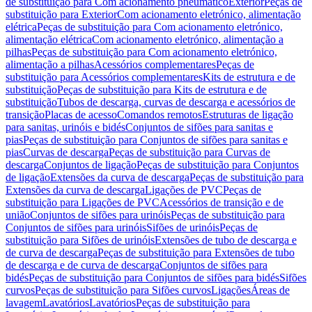
de substituição para Com acionamento pneumático
Exterior
Peças de
substituição para Exterior
Com acionamento eletrónico, alimentação
elétrica
Peças de substituição para Com acionamento eletrónico,
alimentação elétrica
Com acionamento eletrónico, alimentação a
pilhas
Peças de substituição para Com acionamento eletrónico,
alimentação a pilhas
Acessórios complementares
Peças de
substituição para Acessórios complementares
Kits de estrutura e de
substituição
Peças de substituição para Kits de estrutura e de
substituição
Tubos de descarga, curvas de descarga e acessórios de
transição
Placas de acesso
Comandos remotos
Estruturas de ligação
para sanitas, urinóis e bidés
Conjuntos de sifões para sanitas e
pias
Peças de substituição para Conjuntos de sifões para sanitas e
pias
Curvas de descarga
Peças de substituição para Curvas de
descarga
Conjuntos de ligação
Peças de substituição para Conjuntos
de ligação
Extensões da curva de descarga
Peças de substituição para
Extensões da curva de descarga
Ligações de PVC
Peças de
substituição para Ligações de PVC
Acessórios de transição e de
união
Conjuntos de sifões para urinóis
Peças de substituição para
Conjuntos de sifões para urinóis
Sifões de urinóis
Peças de
substituição para Sifões de urinóis
Extensões de tubo de descarga e
de curva de descarga
Peças de substituição para Extensões de tubo
de descarga e de curva de descarga
Conjuntos de sifões para
bidés
Peças de substituição para Conjuntos de sifões para bidés
Sifões
curvos
Peças de substituição para Sifões curvos
Ligações
Áreas de
lavagem
Lavatórios
Lavatórios
Peças de substituição para