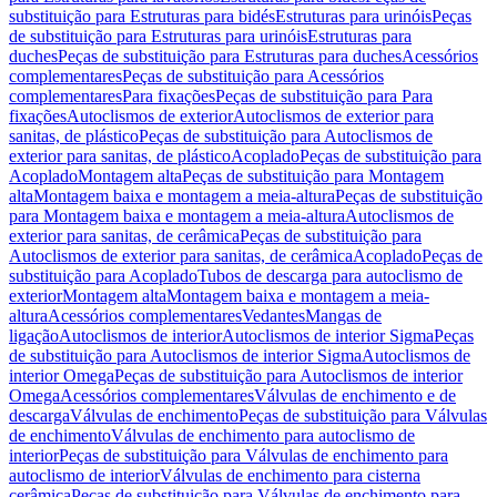
substituição para Estruturas para bidés
Estruturas para urinóis
Peças
de substituição para Estruturas para urinóis
Estruturas para
duches
Peças de substituição para Estruturas para duches
Acessórios
complementares
Peças de substituição para Acessórios
complementares
Para fixações
Peças de substituição para Para
fixações
Autoclismos de exterior
Autoclismos de exterior para
sanitas, de plástico
Peças de substituição para Autoclismos de
exterior para sanitas, de plástico
Acoplado
Peças de substituição para
Acoplado
Montagem alta
Peças de substituição para Montagem
alta
Montagem baixa e montagem a meia-altura
Peças de substituição
para Montagem baixa e montagem a meia-altura
Autoclismos de
exterior para sanitas, de cerâmica
Peças de substituição para
Autoclismos de exterior para sanitas, de cerâmica
Acoplado
Peças de
substituição para Acoplado
Tubos de descarga para autoclismo de
exterior
Montagem alta
Montagem baixa e montagem a meia-
altura
Acessórios complementares
Vedantes
Mangas de
ligação
Autoclismos de interior
Autoclismos de interior Sigma
Peças
de substituição para Autoclismos de interior Sigma
Autoclismos de
interior Omega
Peças de substituição para Autoclismos de interior
Omega
Acessórios complementares
Válvulas de enchimento e de
descarga
Válvulas de enchimento
Peças de substituição para Válvulas
de enchimento
Válvulas de enchimento para autoclismo de
interior
Peças de substituição para Válvulas de enchimento para
autoclismo de interior
Válvulas de enchimento para cisterna
cerâmica
Peças de substituição para Válvulas de enchimento para