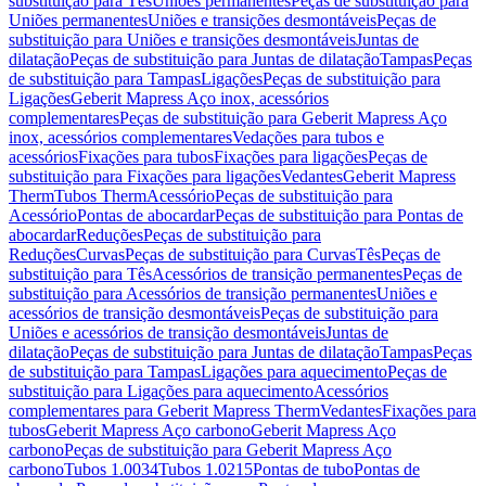
substituição para Tês
Uniões permanentes
Peças de substituição para
Uniões permanentes
Uniões e transições desmontáveis
Peças de
substituição para Uniões e transições desmontáveis
Juntas de
dilatação
Peças de substituição para Juntas de dilatação
Tampas
Peças
de substituição para Tampas
Ligações
Peças de substituição para
Ligações
Geberit Mapress Aço inox, acessórios
complementares
Peças de substituição para Geberit Mapress Aço
inox, acessórios complementares
Vedações para tubos e
acessórios
Fixações para tubos
Fixações para ligações
Peças de
substituição para Fixações para ligações
Vedantes
Geberit Mapress
Therm
Tubos Therm
Acessório
Peças de substituição para
Acessório
Pontas de abocardar
Peças de substituição para Pontas de
abocardar
Reduções
Peças de substituição para
Reduções
Curvas
Peças de substituição para Curvas
Tês
Peças de
substituição para Tês
Acessórios de transição permanentes
Peças de
substituição para Acessórios de transição permanentes
Uniões e
acessórios de transição desmontáveis
Peças de substituição para
Uniões e acessórios de transição desmontáveis
Juntas de
dilatação
Peças de substituição para Juntas de dilatação
Tampas
Peças
de substituição para Tampas
Ligações para aquecimento
Peças de
substituição para Ligações para aquecimento
Acessórios
complementares para Geberit Mapress Therm
Vedantes
Fixações para
tubos
Geberit Mapress Aço carbono
Geberit Mapress Aço
carbono
Peças de substituição para Geberit Mapress Aço
carbono
Tubos 1.0034
Tubos 1.0215
Pontas de tubo
Pontas de