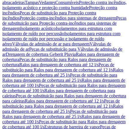
abraçadeiras
Tampas
Vedantes
Consumíveis
Proteção contra incêndios,
isolamento acústico e proteção contra humidade
Proteção contra
incêndios
Peças de substituição para Proteção contra
incêndios
Proteção contra-incêndios para sistemas de drenagem
Peças
de substituição para Proteção contra-incêndios para sistemas de
drenagem
Isolamento acústico
Isolamentos para estrutura com
isolamento de ruído por percussão
Isolamentos para estrutura com
isolamento de ruído por percussão e isolamento de ruído
aéreo
Válvulas de admissão de ar para drenagem
Válvulas de
admissão de ar
Peças de substituição para Válvulas de admissão de
ar
Drenagem de cobertura Geberit Pluvia
Ralos para drenagem de
cobertura
Peças de substituição para Ralos para drenagem de
cobertura
Ralos para drenagem de cobertura até 12 l/s
Peças de
substituição para Ralos para drenagem de cobertura até 12 l/s
Ralos
para drenagem de cobertura até 25 l/s
Peças de substituição para
Ralos para drenagem de cobertura até 25 l/s
Ralos para drenagem de
cobertura até 100 l/s
Peças de substituição para Ralos para drenagem
de cobertura até 100 l/s
Ralos para drenagem de cobertura para
caleiras
Peças de substituição para Ralos para drenagem de cobertura
para caleiras
Ralos para drenagem de cobertura até 12 l/s
Peças de
substituição para Ralos para drenagem de cobertura até 12 l/s
Ralos
para drenagem de cobertura até 25 l/s
Peças de substituição para
Ralos para drenagem de cobertura até 25 l/s
Ralos para drenagem de
cobertura até 100 l/s
Peças de substituição para Ralos para drenagem
de cobertura até 100 l/s
Estruturas de barreira de vapor
Peças de