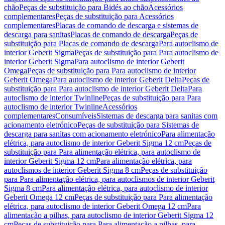
chão
Peças de substituição para Bidés ao chão
Acessórios
complementares
Peças de substituição para Acessórios
complementares
Placas de comando de descarga e sistemas de
descarga para sanitas
Placas de comando de descarga
Peças de
substituição para Placas de comando de descarga
Para autoclismo de
interior Geberit Sigma
Peças de substituição para Para autoclismo de
interior Geberit Sigma
Para autoclismo de interior Geberit
Omega
Peças de substituição para Para autoclismo de interior
Geberit Omega
Para autoclismo de interior Geberit Delta
Peças de
substituição para Para autoclismo de interior Geberit Delta
Para
autoclismo de interior Twinline
Peças de substituição para Para
autoclismo de interior Twinline
Acessórios
complementares
Consumíveis
Sistemas de descarga para sanitas com
acionamento eletrónico
Peças de substituição para Sistemas de
descarga para sanitas com acionamento eletrónico
Para alimentação
elétrica, para autoclismo de interior Geberit Sigma 12 cm
Peças de
substituição para Para alimentação elétrica, para autoclismo de
interior Geberit Sigma 12 cm
Para alimentação elétrica, para
autoclismos de interior Geberit Sigma 8 cm
Peças de substituição
para Para alimentação elétrica, para autoclismos de interior Geberit
Sigma 8 cm
Para alimentação elétrica, para autoclismo de interior
Geberit Omega 12 cm
Peças de substituição para Para alimentação
elétrica, para autoclismo de interior Geberit Omega 12 cm
Para
alimentação a pilhas, para autoclismo de interior Geberit Sigma 12
cm
Peças de substituição para Para alimentação a pilhas, para