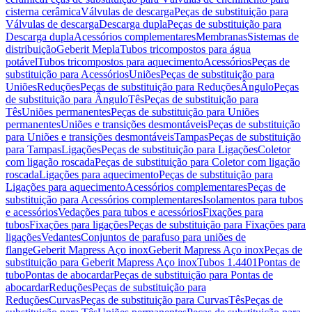
cisterna cerâmica
Válvulas de descarga
Peças de substituição para
Válvulas de descarga
Descarga dupla
Peças de substituição para
Descarga dupla
Acessórios complementares
Membranas
Sistemas de
distribuição
Geberit Mepla
Tubos tricompostos para água
potável
Tubos tricompostos para aquecimento
Acessórios
Peças de
substituição para Acessórios
Uniões
Peças de substituição para
Uniões
Reduções
Peças de substituição para Reduções
Ângulo
Peças
de substituição para Ângulo
Tês
Peças de substituição para
Tês
Uniões permanentes
Peças de substituição para Uniões
permanentes
Uniões e transições desmontáveis
Peças de substituição
para Uniões e transições desmontáveis
Tampas
Peças de substituição
para Tampas
Ligações
Peças de substituição para Ligações
Coletor
com ligação roscada
Peças de substituição para Coletor com ligação
roscada
Ligações para aquecimento
Peças de substituição para
Ligações para aquecimento
Acessórios complementares
Peças de
substituição para Acessórios complementares
Isolamentos para tubos
e acessórios
Vedações para tubos e acessórios
Fixações para
tubos
Fixações para ligações
Peças de substituição para Fixações para
ligações
Vedantes
Conjuntos de parafuso para uniões de
flange
Geberit Mapress Aço inox
Geberit Mapress Aço inox
Peças de
substituição para Geberit Mapress Aço inox
Tubos 1.4401
Pontas de
tubo
Pontas de abocardar
Peças de substituição para Pontas de
abocardar
Reduções
Peças de substituição para
Reduções
Curvas
Peças de substituição para Curvas
Tês
Peças de