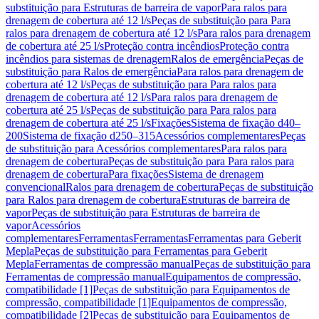
substituição para Estruturas de barreira de vapor
Para ralos para
drenagem de cobertura até 12 l/s
Peças de substituição para Para
ralos para drenagem de cobertura até 12 l/s
Para ralos para drenagem
de cobertura até 25 l/s
Proteção contra incêndios
Proteção contra
incêndios para sistemas de drenagem
Ralos de emergência
Peças de
substituição para Ralos de emergência
Para ralos para drenagem de
cobertura até 12 l/s
Peças de substituição para Para ralos para
drenagem de cobertura até 12 l/s
Para ralos para drenagem de
cobertura até 25 l/s
Peças de substituição para Para ralos para
drenagem de cobertura até 25 l/s
Fixações
Sistema de fixação d40–
200
Sistema de fixação d250–315
Acessórios complementares
Peças
de substituição para Acessórios complementares
Para ralos para
drenagem de cobertura
Peças de substituição para Para ralos para
drenagem de cobertura
Para fixações
Sistema de drenagem
convencional
Ralos para drenagem de cobertura
Peças de substituição
para Ralos para drenagem de cobertura
Estruturas de barreira de
vapor
Peças de substituição para Estruturas de barreira de
vapor
Acessórios
complementares
Ferramentas
Ferramentas
Ferramentas para Geberit
Mepla
Peças de substituição para Ferramentas para Geberit
Mepla
Ferramentas de compressão manual
Peças de substituição para
Ferramentas de compressão manual
Equipamentos de compressão,
compatibilidade [1]
Peças de substituição para Equipamentos de
compressão, compatibilidade [1]
Equipamentos de compressão,
compatibilidade [2]
Peças de substituição para Equipamentos de