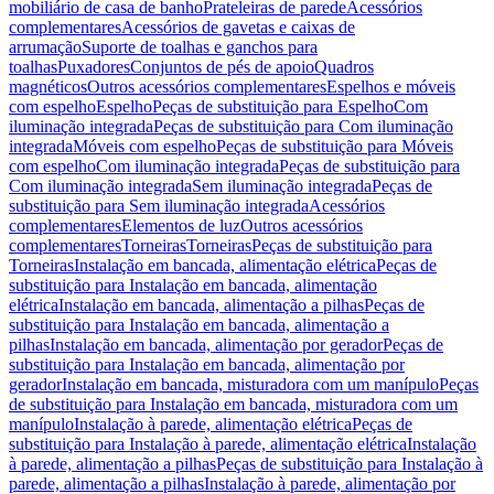
mobiliário de casa de banho
Prateleiras de parede
Acessórios
complementares
Acessórios de gavetas e caixas de
arrumação
Suporte de toalhas e ganchos para
toalhas
Puxadores
Conjuntos de pés de apoio
Quadros
magnéticos
Outros acessórios complementares
Espelhos e móveis
com espelho
Espelho
Peças de substituição para Espelho
Com
iluminação integrada
Peças de substituição para Com iluminação
integrada
Móveis com espelho
Peças de substituição para Móveis
com espelho
Com iluminação integrada
Peças de substituição para
Com iluminação integrada
Sem iluminação integrada
Peças de
substituição para Sem iluminação integrada
Acessórios
complementares
Elementos de luz
Outros acessórios
complementares
Torneiras
Torneiras
Peças de substituição para
Torneiras
Instalação em bancada, alimentação elétrica
Peças de
substituição para Instalação em bancada, alimentação
elétrica
Instalação em bancada, alimentação a pilhas
Peças de
substituição para Instalação em bancada, alimentação a
pilhas
Instalação em bancada, alimentação por gerador
Peças de
substituição para Instalação em bancada, alimentação por
gerador
Instalação em bancada, misturadora com um manípulo
Peças
de substituição para Instalação em bancada, misturadora com um
manípulo
Instalação à parede, alimentação elétrica
Peças de
substituição para Instalação à parede, alimentação elétrica
Instalação
à parede, alimentação a pilhas
Peças de substituição para Instalação à
parede, alimentação a pilhas
Instalação à parede, alimentação por