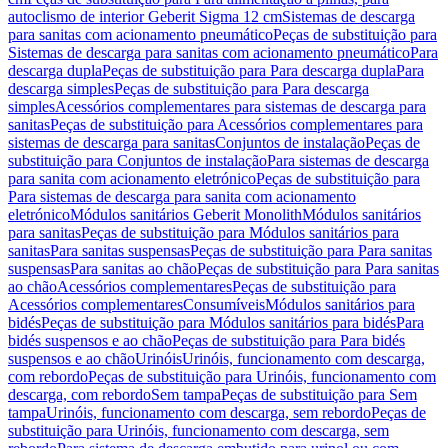
autoclismo de interior Geberit Sigma 12 cm
Sistemas de descarga
para sanitas com acionamento pneumático
Peças de substituição para
Sistemas de descarga para sanitas com acionamento pneumático
Para
descarga dupla
Peças de substituição para Para descarga dupla
Para
descarga simples
Peças de substituição para Para descarga
simples
Acessórios complementares para sistemas de descarga para
sanitas
Peças de substituição para Acessórios complementares para
sistemas de descarga para sanitas
Conjuntos de instalação
Peças de
substituição para Conjuntos de instalação
Para sistemas de descarga
para sanita com acionamento eletrónico
Peças de substituição para
Para sistemas de descarga para sanita com acionamento
eletrónico
Módulos sanitários Geberit Monolith
Módulos sanitários
para sanitas
Peças de substituição para Módulos sanitários para
sanitas
Para sanitas suspensas
Peças de substituição para Para sanitas
suspensas
Para sanitas ao chão
Peças de substituição para Para sanitas
ao chão
Acessórios complementares
Peças de substituição para
Acessórios complementares
Consumíveis
Módulos sanitários para
bidés
Peças de substituição para Módulos sanitários para bidés
Para
bidés suspensos e ao chão
Peças de substituição para Para bidés
suspensos e ao chão
Urinóis
Urinóis, funcionamento com descarga,
com rebordo
Peças de substituição para Urinóis, funcionamento com
descarga, com rebordo
Sem tampa
Peças de substituição para Sem
tampa
Urinóis, funcionamento com descarga, sem rebordo
Peças de
substituição para Urinóis, funcionamento com descarga, sem