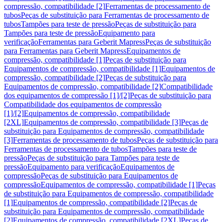
compressão, compatibilidade [2]
Ferramentas de processamento de
tubos
Peças de substituição para Ferramentas de processamento de
tubos
Tampões para teste de pressão
Peças de substituição para
Tampões para teste de pressão
Equipamento para
verificação
Ferramentas para Geberit Mapress
Peças de substituição
para Ferramentas para Geberit Mapress
Equipamentos de
compressão, compatibilidade [1]
Peças de substituição para
Equipamentos de compressão, compatibilidade [1]
Equipamentos de
compressão, compatibilidade [2]
Peças de substituição para
Equipamentos de compressão, compatibilidade [2]
Compatibilidade
dos equipamentos de compressão [1]/[2]
Peças de substituição para
Compatibilidade dos equipamentos de compressão
[1]/[2]
Equipamentos de compressão, compatibilidade
[2XL]
Equipamentos de compressão, compatibilidade [3]
Peças de
substituição para Equipamentos de compressão, compatibilidade
[3]
Ferramentas de processamento de tubos
Peças de substituição para
Ferramentas de processamento de tubos
Tampões para teste de
pressão
Peças de substituição para Tampões para teste de
pressão
Equipamento para verificação
Equipamentos de
compressão
Peças de substituição para Equipamentos de
compressão
Equipamentos de compressão, compatibilidade [1]
Peças
de substituição para Equipamentos de compressão, compatibilidade
[1]
Equipamentos de compressão, compatibilidade [2]
Peças de
substituição para Equipamentos de compressão, compatibilidade
[2]
Equipamentos de compressão, compatibilidade [2XL]
Peças de