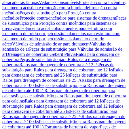
abraçadeiras
Tampas
Vedantes
Consumíveis
Proteção contra incêndios,
isolamento acústico e proteção contra humidade
Proteção contra
incêndios
Peças de substituição para Proteção contra
incêndios
Proteção contra-incêndios para sistemas de drenagem
Peças
de substituição para Proteção contra-incêndios para sistemas de
drenagem
Isolamento acústico
Isolamentos para estrutura com
isolamento de ruído por percussão
Isolamentos para estrutura com
isolamento de ruído por percussão e isolamento de ruído
aéreo
Válvulas de admissão de ar para drenagem
Válvulas de
admissão de ar
Peças de substituição para Válvulas de admissão de
ar
Drenagem de cobertura Geberit Pluvia
Ralos para drenagem de
cobertura
Peças de substituição para Ralos para drenagem de
cobertura
Ralos para drenagem de cobertura até 12 l/s
Peças de
substituição para Ralos para drenagem de cobertura até 12 l/s
Ralos
para drenagem de cobertura até 25 l/s
Peças de substituição para
Ralos para drenagem de cobertura até 25 l/s
Ralos para drenagem de
cobertura até 100 l/s
Peças de substituição para Ralos para drenagem
de cobertura até 100 l/s
Ralos para drenagem de cobertura para
caleiras
Peças de substituição para Ralos para drenagem de cobertura
para caleiras
Ralos para drenagem de cobertura até 12 l/s
Peças de
substituição para Ralos para drenagem de cobertura até 12 l/s
Ralos
para drenagem de cobertura até 25 l/s
Peças de substituição para
Ralos para drenagem de cobertura até 25 l/s
Ralos para drenagem de
cobertura até 100 l/s
Peças de substituição para Ralos para drenagem
de cobertura até 100 l/s
Estruturas de barreira de vapor
Peças de