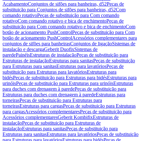
Acabamento
Conjuntos de sifões para banheiras, d52
Peças de
substituição para Conjuntos de sifões para banheiras, d52
Com
comando rotativo
Peças de substituição para Com comando
rotativo
Com comando rotativo e bica de enchimento
Peças de
substituição para Com comando rotativo e bica de enchimento
Com
botão de acionamento PushControl
Peças de substituição para Com
botão de acionamento PushControl
Acessórios complementares para
conjuntos de sifões para banheiras
Conjuntos de ligação
Sistemas de
instalação e descarga
Geberit Duofix
Sistemas de
parede
Painéis
Estruturas de instalação
Peças de substituição para
Estruturas de instalação
Estruturas para sanitas
Peças de substituição
para Estruturas para sanitas
Estruturas para lavatórios
Peças de
substituição para Estruturas para lavatórios
Estruturas para
bidés
Peças de substituição para Estruturas para bidés
Estruturas para
urinóis
Peças de substituição para Estruturas para urinóis
Estruturas
para duches com drenagem à parede
Peças de substituição para
Estruturas para duches com drenagem à parede
Estruturas para
torneiras
Peças de substituição para Estruturas para
torneiras
Estruturas para cargas
Peças de substituição para Estruturas
para cargas
Acessórios complementares
Peças de substituição para
Acessórios complementares
Geberit Kombifix
Estruturas de
instalação
Peças de substituição para Estruturas de
instalação
Estruturas para sanitas
Peças de substituição para
Estruturas para sanitas
Estruturas para lavatórios
Peças de substituição
para Estruturas para lavatórios
Estruturas para bidés
Peças de