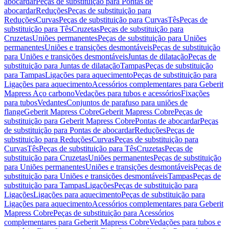
abocardar
Peças de substituição para Pontas de
abocardar
Reduções
Peças de substituição para
Reduções
Curvas
Peças de substituição para Curvas
Tês
Peças de
substituição para Tês
Cruzetas
Peças de substituição para
Cruzetas
Uniões permanentes
Peças de substituição para Uniões
permanentes
Uniões e transições desmontáveis
Peças de substituição
para Uniões e transições desmontáveis
Juntas de dilatação
Peças de
substituição para Juntas de dilatação
Tampas
Peças de substituição
para Tampas
Ligações para aquecimento
Peças de substituição para
Ligações para aquecimento
Acessórios complementares para Geberit
Mapress Aço carbono
Vedações para tubos e acessórios
Fixações
para tubos
Vedantes
Conjuntos de parafuso para uniões de
flange
Geberit Mapress Cobre
Geberit Mapress Cobre
Peças de
substituição para Geberit Mapress Cobre
Pontas de abocardar
Peças
de substituição para Pontas de abocardar
Reduções
Peças de
substituição para Reduções
Curvas
Peças de substituição para
Curvas
Tês
Peças de substituição para Tês
Cruzetas
Peças de
substituição para Cruzetas
Uniões permanentes
Peças de substituição
para Uniões permanentes
Uniões e transições desmontáveis
Peças de
substituição para Uniões e transições desmontáveis
Tampas
Peças de
substituição para Tampas
Ligações
Peças de substituição para
Ligações
Ligações para aquecimento
Peças de substituição para
Ligações para aquecimento
Acessórios complementares para Geberit
Mapress Cobre
Peças de substituição para Acessórios
complementares para Geberit Mapress Cobre
Vedações para tubos e