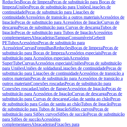
Reduções
Bocas de limpeza
Peças de substituição para Bocas de
limpeza
Uniões
Peças de substituição para Uniões
Ligações de
continuidade
Peças de substituição para Ligações de
continuidade
Acessórios de transição a outros materiais
Acessórios de
ligação
Peças de substituição para Acessórios de ligação
Curvas de
descarga
Peças de substituição para Curvas de descarga
Tubos de
ligação
Peças de substituição para Tubos de ligação
Acessórios
complementares
Abraçadeiras
Tampas
Consumíveis
Geberit
PE
Tubos
Acessórios
Peças de substituição para
Acessórios
Curvas
Forquilhas
Reduções
Bocas de limpeza
Peças de
substituição para Bocas de limpeza
Acessórios especiais
Peças de
substituição para Acessórios especiais
Acessórios
SuperTube
Curvas
Acessórios especiais
Uniões
Peças de substituição
para Uniões
Uniões de soldadura
Ligações de continuidade
Peças de
substituição para Ligações de continuidade
Acessórios de transição a
outros materiais
Peças de substituição para Acessórios de transição a
outros materiais
Conexões roscadas
Peças de substituição para
Conexões roscadas
Uniões de flange
Acessórios de ligação
Peças de
substituição para Acessórios de ligação
Curvas de descarga
Peças de
substituição para Curvas de descarga
Golas de sanita ao chão
Peças
de substituição para Golas de sanita ao chão
Tubos de ligação
Peças
de substituição para Tubos de ligação
Sifões curvos
Peças de
substituição para Sifões curvos
Sifões de sucção
Peças de substituição
para Sifões de sucção
Acessórios
complementares
Abraçadeiras
Fixações para