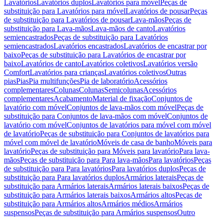
Lavatórios
Lavatórios duplos
Lavatórios para móvel
Peças de
substituição para Lavatórios para móvel
Lavatórios de pousar
Peças
de substituição para Lavatórios de pousar
Lava-mãos
Peças de
substituição para Lava-mãos
Lava-mãos de canto
Lavatórios
semiencastrados
Peças de substituição para Lavatórios
semiencastrados
Lavatórios encastrados
Lavatórios de encastrar por
baixo
Peças de substituição para Lavatórios de encastrar por
baixo
Lavatórios de canto
Lavatórios coletivos
Lavatórios versão
Comfort
Lavatórios para crianças
Lavatórios coletivos
Outras
pias
Pias
Pia multifunções
Pia de laboratório
Acessórios
complementares
Colunas
Colunas
Semicolunas
Acessórios
complementares
Acabamento
Material de fixação
Conjuntos de
lavatório com móvel
Conjuntos de lava-mãos com móvel
Peças de
substituição para Conjuntos de lava-mãos com móvel
Conjuntos de
lavatório com móvel
Conjuntos de lavatórios para móvel com móvel
de lavatório
Peças de substituição para Conjuntos de lavatórios para
móvel com móvel de lavatório
Móveis de casa de banho
Móveis para
lavatório
Peças de substituição para Móveis para lavatório
Para lava-
mãos
Peças de substituição para Para lava-mãos
Para lavatórios
Peças
de substituição para Para lavatórios
Para lavatórios duplos
Peças de
substituição para Para lavatórios duplos
Armários laterais
Peças de
substituição para Armários laterais
Armários laterais baixos
Peças de
substituição para Armários laterais baixos
Armários altos
Peças de
substituição para Armários altos
Armários médios
Armários
suspensos
Peças de substituição para Armários suspensos
Outro