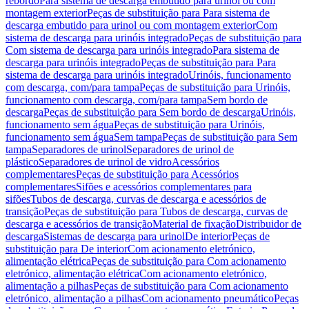
rebordo
Para sistema de descarga embutido para urinol ou com
montagem exterior
Peças de substituição para Para sistema de
descarga embutido para urinol ou com montagem exterior
Com
sistema de descarga para urinóis integrado
Peças de substituição para
Com sistema de descarga para urinóis integrado
Para sistema de
descarga para urinóis integrado
Peças de substituição para Para
sistema de descarga para urinóis integrado
Urinóis, funcionamento
com descarga, com/para tampa
Peças de substituição para Urinóis,
funcionamento com descarga, com/para tampa
Sem bordo de
descarga
Peças de substituição para Sem bordo de descarga
Urinóis,
funcionamento sem água
Peças de substituição para Urinóis,
funcionamento sem água
Sem tampa
Peças de substituição para Sem
tampa
Separadores de urinol
Separadores de urinol de
plástico
Separadores de urinol de vidro
Acessórios
complementares
Peças de substituição para Acessórios
complementares
Sifões e acessórios complementares para
sifões
Tubos de descarga, curvas de descarga e acessórios de
transição
Peças de substituição para Tubos de descarga, curvas de
descarga e acessórios de transição
Material de fixação
Distribuidor de
descarga
Sistemas de descarga para urinol
De interior
Peças de
substituição para De interior
Com acionamento eletrónico,
alimentação elétrica
Peças de substituição para Com acionamento
eletrónico, alimentação elétrica
Com acionamento eletrónico,
alimentação a pilhas
Peças de substituição para Com acionamento
eletrónico, alimentação a pilhas
Com acionamento pneumático
Peças