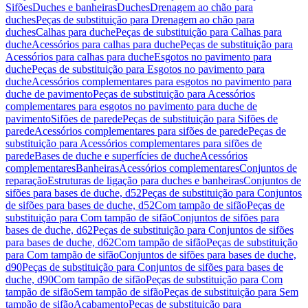
Sifões
Duches e banheiras
Duches
Drenagem ao chão para
duches
Peças de substituição para Drenagem ao chão para
duches
Calhas para duche
Peças de substituição para Calhas para
duche
Acessórios para calhas para duche
Peças de substituição para
Acessórios para calhas para duche
Esgotos no pavimento para
duche
Peças de substituição para Esgotos no pavimento para
duche
Acessórios complementares para esgotos no pavimento para
duche de pavimento
Peças de substituição para Acessórios
complementares para esgotos no pavimento para duche de
pavimento
Sifões de parede
Peças de substituição para Sifões de
parede
Acessórios complementares para sifões de parede
Peças de
substituição para Acessórios complementares para sifões de
parede
Bases de duche e superfícies de duche
Acessórios
complementares
Banheiras
Acessórios complementares
Conjuntos de
reparação
Estruturas de ligação para duches e banheiras
Conjuntos de
sifões para bases de duche, d52
Peças de substituição para Conjuntos
de sifões para bases de duche, d52
Com tampão de sifão
Peças de
substituição para Com tampão de sifão
Conjuntos de sifões para
bases de duche, d62
Peças de substituição para Conjuntos de sifões
para bases de duche, d62
Com tampão de sifão
Peças de substituição
para Com tampão de sifão
Conjuntos de sifões para bases de duche,
d90
Peças de substituição para Conjuntos de sifões para bases de
duche, d90
Com tampão de sifão
Peças de substituição para Com
tampão de sifão
Sem tampão de sifão
Peças de substituição para Sem
tampão de sifão
Acabamento
Peças de substituição para