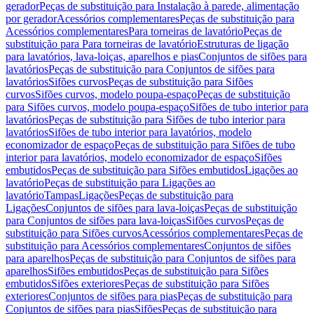
gerador
Peças de substituição para Instalação à parede, alimentação
por gerador
Acessórios complementares
Peças de substituição para
Acessórios complementares
Para torneiras de lavatório
Peças de
substituição para Para torneiras de lavatório
Estruturas de ligação
para lavatórios, lava-loiças, aparelhos e pias
Conjuntos de sifões para
lavatórios
Peças de substituição para Conjuntos de sifões para
lavatórios
Sifões curvos
Peças de substituição para Sifões
curvos
Sifões curvos, modelo poupa-espaço
Peças de substituição
para Sifões curvos, modelo poupa-espaço
Sifões de tubo interior para
lavatórios
Peças de substituição para Sifões de tubo interior para
lavatórios
Sifões de tubo interior para lavatórios, modelo
economizador de espaço
Peças de substituição para Sifões de tubo
interior para lavatórios, modelo economizador de espaço
Sifões
embutidos
Peças de substituição para Sifões embutidos
Ligações ao
lavatório
Peças de substituição para Ligações ao
lavatório
Tampas
Ligações
Peças de substituição para
Ligações
Conjuntos de sifões para lava-loiças
Peças de substituição
para Conjuntos de sifões para lava-loiças
Sifões curvos
Peças de
substituição para Sifões curvos
Acessórios complementares
Peças de
substituição para Acessórios complementares
Conjuntos de sifões
para aparelhos
Peças de substituição para Conjuntos de sifões para
aparelhos
Sifões embutidos
Peças de substituição para Sifões
embutidos
Sifões exteriores
Peças de substituição para Sifões
exteriores
Conjuntos de sifões para pias
Peças de substituição para
Conjuntos de sifões para pias
Sifões
Peças de substituição para