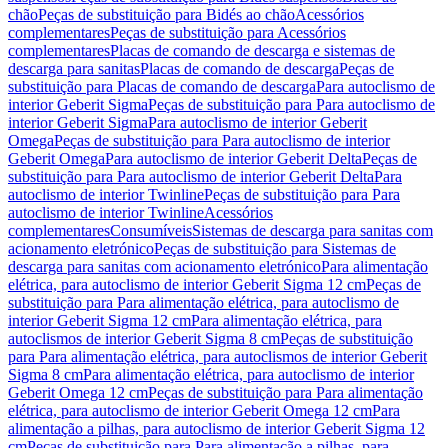
chão
Peças de substituição para Bidés ao chão
Acessórios
complementares
Peças de substituição para Acessórios
complementares
Placas de comando de descarga e sistemas de
descarga para sanitas
Placas de comando de descarga
Peças de
substituição para Placas de comando de descarga
Para autoclismo de
interior Geberit Sigma
Peças de substituição para Para autoclismo de
interior Geberit Sigma
Para autoclismo de interior Geberit
Omega
Peças de substituição para Para autoclismo de interior
Geberit Omega
Para autoclismo de interior Geberit Delta
Peças de
substituição para Para autoclismo de interior Geberit Delta
Para
autoclismo de interior Twinline
Peças de substituição para Para
autoclismo de interior Twinline
Acessórios
complementares
Consumíveis
Sistemas de descarga para sanitas com
acionamento eletrónico
Peças de substituição para Sistemas de
descarga para sanitas com acionamento eletrónico
Para alimentação
elétrica, para autoclismo de interior Geberit Sigma 12 cm
Peças de
substituição para Para alimentação elétrica, para autoclismo de
interior Geberit Sigma 12 cm
Para alimentação elétrica, para
autoclismos de interior Geberit Sigma 8 cm
Peças de substituição
para Para alimentação elétrica, para autoclismos de interior Geberit
Sigma 8 cm
Para alimentação elétrica, para autoclismo de interior
Geberit Omega 12 cm
Peças de substituição para Para alimentação
elétrica, para autoclismo de interior Geberit Omega 12 cm
Para
alimentação a pilhas, para autoclismo de interior Geberit Sigma 12
cm
Peças de substituição para Para alimentação a pilhas, para