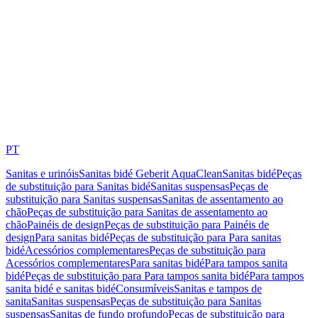
PT
Sanitas e urinóis
Sanitas bidé Geberit AquaClean
Sanitas bidé
Peças
de substituição para Sanitas bidé
Sanitas suspensas
Peças de
substituição para Sanitas suspensas
Sanitas de assentamento ao
chão
Peças de substituição para Sanitas de assentamento ao
chão
Painéis de design
Peças de substituição para Painéis de
design
Para sanitas bidé
Peças de substituição para Para sanitas
bidé
Acessórios complementares
Peças de substituição para
Acessórios complementares
Para sanitas bidé
Para tampos sanita
bidé
Peças de substituição para Para tampos sanita bidé
Para tampos
sanita bidé e sanitas bidé
Consumíveis
Sanitas e tampos de
sanita
Sanitas suspensas
Peças de substituição para Sanitas
suspensas
Sanitas de fundo profundo
Peças de substituição para