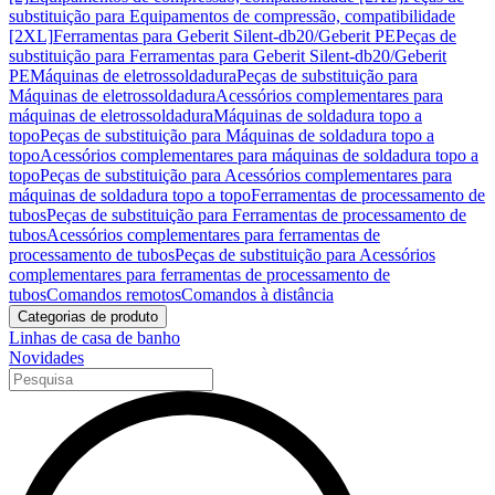
substituição para Equipamentos de compressão, compatibilidade
[2XL]
Ferramentas para Geberit Silent-db20/Geberit PE
Peças de
substituição para Ferramentas para Geberit Silent-db20/Geberit
PE
Máquinas de eletrossoldadura
Peças de substituição para
Máquinas de eletrossoldadura
Acessórios complementares para
máquinas de eletrossoldadura
Máquinas de soldadura topo a
topo
Peças de substituição para Máquinas de soldadura topo a
topo
Acessórios complementares para máquinas de soldadura topo a
topo
Peças de substituição para Acessórios complementares para
máquinas de soldadura topo a topo
Ferramentas de processamento de
tubos
Peças de substituição para Ferramentas de processamento de
tubos
Acessórios complementares para ferramentas de
processamento de tubos
Peças de substituição para Acessórios
complementares para ferramentas de processamento de
tubos
Comandos remotos
Comandos à distância
Categorias de produto
Linhas de casa de banho
Novidades