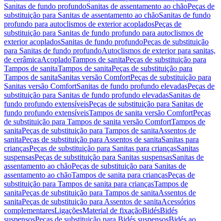
Sanitas de fundo profundo
Sanitas de assentamento ao chão
Peças de
substituição para Sanitas de assentamento ao chão
Sanitas de fundo
profundo para autoclismos de exterior acoplados
Peças de
substituição para Sanitas de fundo profundo para autoclismos de
exterior acoplados
Sanitas de fundo profundo
Peças de substituição
para Sanitas de fundo profundo
Autoclismos de exterior para sanitas,
de cerâmica
Acoplado
Tampos de sanita
Peças de substituição para
Tampos de sanita
Tampos de sanita
Peças de substituição para
Tampos de sanita
Sanitas versão Comfort
Peças de substituição para
Sanitas versão Comfort
Sanitas de fundo profundo elevadas
Peças de
substituição para Sanitas de fundo profundo elevadas
Sanitas de
fundo profundo extensíveis
Peças de substituição para Sanitas de
fundo profundo extensíveis
Tampos de sanita versão Comfort
Peças
de substituição para Tampos de sanita versão Comfort
Tampos de
sanita
Peças de substituição para Tampos de sanita
Assentos de
sanita
Peças de substituição para Assentos de sanita
Sanitas para
crianças
Peças de substituição para Sanitas para crianças
Sanitas
suspensas
Peças de substituição para Sanitas suspensas
Sanitas de
assentamento ao chão
Peças de substituição para Sanitas de
assentamento ao chão
Tampos de sanita para crianças
Peças de
substituição para Tampos de sanita para crianças
Tampos de
sanita
Peças de substituição para Tampos de sanita
Assentos de
sanita
Peças de substituição para Assentos de sanita
Acessórios
complementares
Ligações
Material de fixação
Bidés
Bidés
suspensos
Peças de substituição para Bidés suspensos
Bidés ao