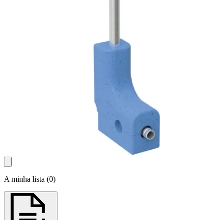
A minha lista
(
0
)