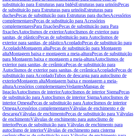
substituição para Estruturas para bidés
Estruturas para urinóis
Peças
de substituição para Estruturas para urinóis
Estruturas para
duches
Peças de substituição para Estruturas para duches
Acessórios
complementares
Peças de substituição para Acessórios
complementares
Para fixações
Peças de substituição para Para
fixações
Autoclismos de exterior
Autoclismos de exterior para
sanitas, de plástico
Peças de substituição para Autoclismos de
exterior para sanitas, de plástico
Acoplado
Peças de substituição para
Acoplado
Montagem alta
Peças de substituição para Montagem
alta
Montagem baixa e montagem a meia-altura
Peças de substituição
para Montagem baixa e montagem a meia-altura
Autoclismos de
exterior para sanitas, de cerâmica
Peças de substituição para
Autoclismos de exterior para sanitas, de cerâmica
Acoplado
Peças de
substituição para Acoplado
Tubos de descarga para autoclismo de
exterior
Montagem alta
Montagem baixa e montagem a meia-
altura
Acessórios complementares
Vedantes
Mangas de
ligação
Autoclismos de interior
Autoclismos de interior Sigma
Peças
de substituição para Autoclismos de interior Sigma
Autoclismos de
interior Omega
Peças de substituição para Autoclismos de interior
Omega
Acessórios complementares
Válvulas de enchimento e de
descarga
Válvulas de enchimento
Peças de substituição para Válvulas
de enchimento
Válvulas de enchimento para autoclismo de
interior
Peças de substituição para Válvulas de enchimento para
autoclismo de interior
Válvulas de enchimento para cisterna
cerâmica
Peças de substituição para Válvulas de enchimento para