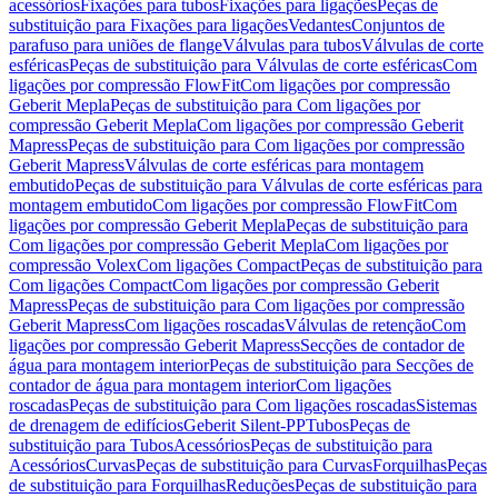
acessórios
Fixações para tubos
Fixações para ligações
Peças de
substituição para Fixações para ligações
Vedantes
Conjuntos de
parafuso para uniões de flange
Válvulas para tubos
Válvulas de corte
esféricas
Peças de substituição para Válvulas de corte esféricas
Com
ligações por compressão FlowFit
Com ligações por compressão
Geberit Mepla
Peças de substituição para Com ligações por
compressão Geberit Mepla
Com ligações por compressão Geberit
Mapress
Peças de substituição para Com ligações por compressão
Geberit Mapress
Válvulas de corte esféricas para montagem
embutido
Peças de substituição para Válvulas de corte esféricas para
montagem embutido
Com ligações por compressão FlowFit
Com
ligações por compressão Geberit Mepla
Peças de substituição para
Com ligações por compressão Geberit Mepla
Com ligações por
compressão Volex
Com ligações Compact
Peças de substituição para
Com ligações Compact
Com ligações por compressão Geberit
Mapress
Peças de substituição para Com ligações por compressão
Geberit Mapress
Com ligações roscadas
Válvulas de retenção
Com
ligações por compressão Geberit Mapress
Secções de contador de
água para montagem interior
Peças de substituição para Secções de
contador de água para montagem interior
Com ligações
roscadas
Peças de substituição para Com ligações roscadas
Sistemas
de drenagem de edifícios
Geberit Silent-PP
Tubos
Peças de
substituição para Tubos
Acessórios
Peças de substituição para
Acessórios
Curvas
Peças de substituição para Curvas
Forquilhas
Peças
de substituição para Forquilhas
Reduções
Peças de substituição para