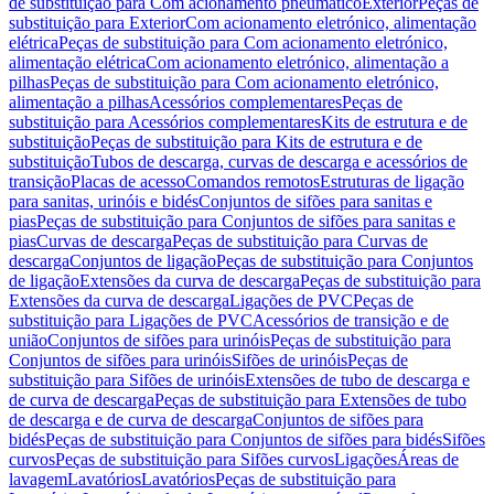
de substituição para Com acionamento pneumático
Exterior
Peças de
substituição para Exterior
Com acionamento eletrónico, alimentação
elétrica
Peças de substituição para Com acionamento eletrónico,
alimentação elétrica
Com acionamento eletrónico, alimentação a
pilhas
Peças de substituição para Com acionamento eletrónico,
alimentação a pilhas
Acessórios complementares
Peças de
substituição para Acessórios complementares
Kits de estrutura e de
substituição
Peças de substituição para Kits de estrutura e de
substituição
Tubos de descarga, curvas de descarga e acessórios de
transição
Placas de acesso
Comandos remotos
Estruturas de ligação
para sanitas, urinóis e bidés
Conjuntos de sifões para sanitas e
pias
Peças de substituição para Conjuntos de sifões para sanitas e
pias
Curvas de descarga
Peças de substituição para Curvas de
descarga
Conjuntos de ligação
Peças de substituição para Conjuntos
de ligação
Extensões da curva de descarga
Peças de substituição para
Extensões da curva de descarga
Ligações de PVC
Peças de
substituição para Ligações de PVC
Acessórios de transição e de
união
Conjuntos de sifões para urinóis
Peças de substituição para
Conjuntos de sifões para urinóis
Sifões de urinóis
Peças de
substituição para Sifões de urinóis
Extensões de tubo de descarga e
de curva de descarga
Peças de substituição para Extensões de tubo
de descarga e de curva de descarga
Conjuntos de sifões para
bidés
Peças de substituição para Conjuntos de sifões para bidés
Sifões
curvos
Peças de substituição para Sifões curvos
Ligações
Áreas de
lavagem
Lavatórios
Lavatórios
Peças de substituição para