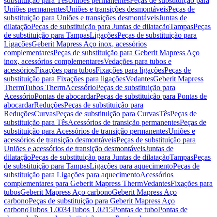
substituição para Tês
Uniões permanentes
Peças de substituição para
Uniões permanentes
Uniões e transições desmontáveis
Peças de
substituição para Uniões e transições desmontáveis
Juntas de
dilatação
Peças de substituição para Juntas de dilatação
Tampas
Peças
de substituição para Tampas
Ligações
Peças de substituição para
Ligações
Geberit Mapress Aço inox, acessórios
complementares
Peças de substituição para Geberit Mapress Aço
inox, acessórios complementares
Vedações para tubos e
acessórios
Fixações para tubos
Fixações para ligações
Peças de
substituição para Fixações para ligações
Vedantes
Geberit Mapress
Therm
Tubos Therm
Acessório
Peças de substituição para
Acessório
Pontas de abocardar
Peças de substituição para Pontas de
abocardar
Reduções
Peças de substituição para
Reduções
Curvas
Peças de substituição para Curvas
Tês
Peças de
substituição para Tês
Acessórios de transição permanentes
Peças de
substituição para Acessórios de transição permanentes
Uniões e
acessórios de transição desmontáveis
Peças de substituição para
Uniões e acessórios de transição desmontáveis
Juntas de
dilatação
Peças de substituição para Juntas de dilatação
Tampas
Peças
de substituição para Tampas
Ligações para aquecimento
Peças de
substituição para Ligações para aquecimento
Acessórios
complementares para Geberit Mapress Therm
Vedantes
Fixações para
tubos
Geberit Mapress Aço carbono
Geberit Mapress Aço
carbono
Peças de substituição para Geberit Mapress Aço
carbono
Tubos 1.0034
Tubos 1.0215
Pontas de tubo
Pontas de