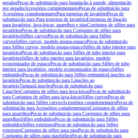
gerador
Peças de substituição para Instalação à parede, alimentação
por gerador
Acessórios complementares
Peças de substituição para
Acessórios complementares
Para torneiras de lavatório
Peças de
substituição para Para torneiras de lavatório
Estruturas de ligação
para lavatórios, lava-loiças, aparelhos e pias
Conjuntos de sifões para
lavatórios
Peças de substituição para Conjuntos de sifões para
lavatórios
Sifões curvos
Peças de substituição para Sifões
curvos
Sifões curvos, modelo poupa-espaço
Peças de substituição
para Sifões curvos, modelo poupa-espaço
Sifões de tubo interior para
lavatórios
Peças de substituição para Sifões de tubo interior para
lavatórios
Sifões de tubo interior para lavatórios, modelo
economizador de espaço
Peças de substituição para Sifões de tubo
interior para lavatórios, modelo economizador de espaço
Sifões
embutidos
Peças de substituição para Sifões embutidos
Ligações ao
lavatório
Peças de substituição para Ligações ao
lavatório
Tampas
Ligações
Peças de substituição para
Ligações
Conjuntos de sifões para lava-loiças
Peças de substituição
para Conjuntos de sifões para lava-loiças
Sifões curvos
Peças de
substituição para Sifões curvos
Acessórios complementares
Peças de
substituição para Acessórios complementares
Conjuntos de sifões
para aparelhos
Peças de substituição para Conjuntos de sifões para
aparelhos
Sifões embutidos
Peças de substituição para Sifões
embutidos
Sifões exteriores
Peças de substituição para Sifões
exteriores
Conjuntos de sifões para pias
Peças de substituição para
Conjuntos de sifões para pias
Sifões
Peças de substituição para