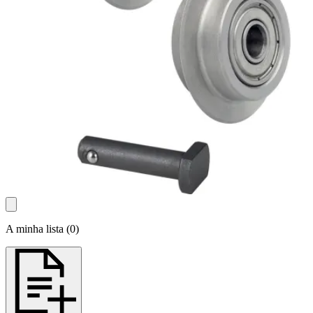
A minha lista
(
0
)