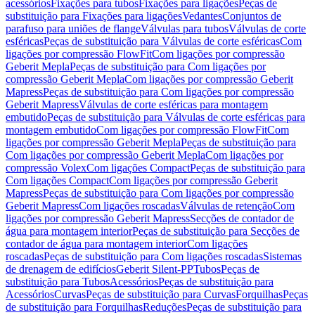
acessórios
Fixações para tubos
Fixações para ligações
Peças de
substituição para Fixações para ligações
Vedantes
Conjuntos de
parafuso para uniões de flange
Válvulas para tubos
Válvulas de corte
esféricas
Peças de substituição para Válvulas de corte esféricas
Com
ligações por compressão FlowFit
Com ligações por compressão
Geberit Mepla
Peças de substituição para Com ligações por
compressão Geberit Mepla
Com ligações por compressão Geberit
Mapress
Peças de substituição para Com ligações por compressão
Geberit Mapress
Válvulas de corte esféricas para montagem
embutido
Peças de substituição para Válvulas de corte esféricas para
montagem embutido
Com ligações por compressão FlowFit
Com
ligações por compressão Geberit Mepla
Peças de substituição para
Com ligações por compressão Geberit Mepla
Com ligações por
compressão Volex
Com ligações Compact
Peças de substituição para
Com ligações Compact
Com ligações por compressão Geberit
Mapress
Peças de substituição para Com ligações por compressão
Geberit Mapress
Com ligações roscadas
Válvulas de retenção
Com
ligações por compressão Geberit Mapress
Secções de contador de
água para montagem interior
Peças de substituição para Secções de
contador de água para montagem interior
Com ligações
roscadas
Peças de substituição para Com ligações roscadas
Sistemas
de drenagem de edifícios
Geberit Silent-PP
Tubos
Peças de
substituição para Tubos
Acessórios
Peças de substituição para
Acessórios
Curvas
Peças de substituição para Curvas
Forquilhas
Peças
de substituição para Forquilhas
Reduções
Peças de substituição para