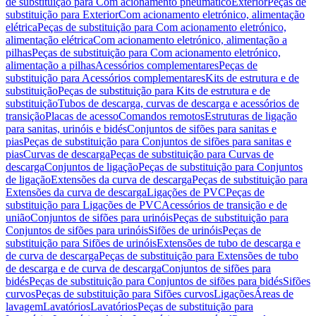
de substituição para Com acionamento pneumático
Exterior
Peças de
substituição para Exterior
Com acionamento eletrónico, alimentação
elétrica
Peças de substituição para Com acionamento eletrónico,
alimentação elétrica
Com acionamento eletrónico, alimentação a
pilhas
Peças de substituição para Com acionamento eletrónico,
alimentação a pilhas
Acessórios complementares
Peças de
substituição para Acessórios complementares
Kits de estrutura e de
substituição
Peças de substituição para Kits de estrutura e de
substituição
Tubos de descarga, curvas de descarga e acessórios de
transição
Placas de acesso
Comandos remotos
Estruturas de ligação
para sanitas, urinóis e bidés
Conjuntos de sifões para sanitas e
pias
Peças de substituição para Conjuntos de sifões para sanitas e
pias
Curvas de descarga
Peças de substituição para Curvas de
descarga
Conjuntos de ligação
Peças de substituição para Conjuntos
de ligação
Extensões da curva de descarga
Peças de substituição para
Extensões da curva de descarga
Ligações de PVC
Peças de
substituição para Ligações de PVC
Acessórios de transição e de
união
Conjuntos de sifões para urinóis
Peças de substituição para
Conjuntos de sifões para urinóis
Sifões de urinóis
Peças de
substituição para Sifões de urinóis
Extensões de tubo de descarga e
de curva de descarga
Peças de substituição para Extensões de tubo
de descarga e de curva de descarga
Conjuntos de sifões para
bidés
Peças de substituição para Conjuntos de sifões para bidés
Sifões
curvos
Peças de substituição para Sifões curvos
Ligações
Áreas de
lavagem
Lavatórios
Lavatórios
Peças de substituição para