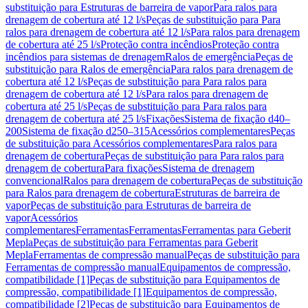
substituição para Estruturas de barreira de vapor
Para ralos para
drenagem de cobertura até 12 l/s
Peças de substituição para Para
ralos para drenagem de cobertura até 12 l/s
Para ralos para drenagem
de cobertura até 25 l/s
Proteção contra incêndios
Proteção contra
incêndios para sistemas de drenagem
Ralos de emergência
Peças de
substituição para Ralos de emergência
Para ralos para drenagem de
cobertura até 12 l/s
Peças de substituição para Para ralos para
drenagem de cobertura até 12 l/s
Para ralos para drenagem de
cobertura até 25 l/s
Peças de substituição para Para ralos para
drenagem de cobertura até 25 l/s
Fixações
Sistema de fixação d40–
200
Sistema de fixação d250–315
Acessórios complementares
Peças
de substituição para Acessórios complementares
Para ralos para
drenagem de cobertura
Peças de substituição para Para ralos para
drenagem de cobertura
Para fixações
Sistema de drenagem
convencional
Ralos para drenagem de cobertura
Peças de substituição
para Ralos para drenagem de cobertura
Estruturas de barreira de
vapor
Peças de substituição para Estruturas de barreira de
vapor
Acessórios
complementares
Ferramentas
Ferramentas
Ferramentas para Geberit
Mepla
Peças de substituição para Ferramentas para Geberit
Mepla
Ferramentas de compressão manual
Peças de substituição para
Ferramentas de compressão manual
Equipamentos de compressão,
compatibilidade [1]
Peças de substituição para Equipamentos de
compressão, compatibilidade [1]
Equipamentos de compressão,
compatibilidade [2]
Peças de substituição para Equipamentos de