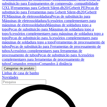
substituição para Equipamentos de compressão, compatibilidade
[2XL]
Ferramentas para Geberit Silent-db20/Geberit PE
Peças de
substituição para Ferramentas para Geberit Silent-db20/Geberit
PE
Máquinas de eletrossoldadura
Peças de substituição para
Máquinas de eletrossoldadura
Acessórios complementares para
máquinas de eletrossoldadura
Máquinas de soldadura topo a
topo
Peças de substituição para Máquinas de soldadura topo a
topo
Acessórios complementares para máquinas de soldadura topo a
topo
Peças de substituição para Acessórios complementares para
máquinas de soldadura topo a topo
Ferramentas de processamento de
tubos
Peças de substituição para Ferramentas de processamento de
tubos
Acessórios complementares para ferramentas de
processamento de tubos
Peças de substituição para Acessórios
complementares para ferramentas de processamento de
tubos
Comandos remotos
Comandos à distância
Categorias de produto
Linhas de casa de banho
Novidades