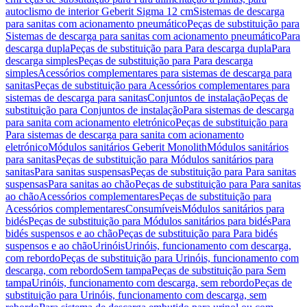
autoclismo de interior Geberit Sigma 12 cm
Sistemas de descarga
para sanitas com acionamento pneumático
Peças de substituição para
Sistemas de descarga para sanitas com acionamento pneumático
Para
descarga dupla
Peças de substituição para Para descarga dupla
Para
descarga simples
Peças de substituição para Para descarga
simples
Acessórios complementares para sistemas de descarga para
sanitas
Peças de substituição para Acessórios complementares para
sistemas de descarga para sanitas
Conjuntos de instalação
Peças de
substituição para Conjuntos de instalação
Para sistemas de descarga
para sanita com acionamento eletrónico
Peças de substituição para
Para sistemas de descarga para sanita com acionamento
eletrónico
Módulos sanitários Geberit Monolith
Módulos sanitários
para sanitas
Peças de substituição para Módulos sanitários para
sanitas
Para sanitas suspensas
Peças de substituição para Para sanitas
suspensas
Para sanitas ao chão
Peças de substituição para Para sanitas
ao chão
Acessórios complementares
Peças de substituição para
Acessórios complementares
Consumíveis
Módulos sanitários para
bidés
Peças de substituição para Módulos sanitários para bidés
Para
bidés suspensos e ao chão
Peças de substituição para Para bidés
suspensos e ao chão
Urinóis
Urinóis, funcionamento com descarga,
com rebordo
Peças de substituição para Urinóis, funcionamento com
descarga, com rebordo
Sem tampa
Peças de substituição para Sem
tampa
Urinóis, funcionamento com descarga, sem rebordo
Peças de
substituição para Urinóis, funcionamento com descarga, sem