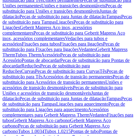
substituição para Tês
Uniões permanentes
Peças de substituição para
Uniões permanentes
Uniões e transições desmontáveis
Peças de
substituição para Uniões e transições desmontáveis
Juntas de
dilatação
Peças de substituição para Juntas de dilatação
Tampas
Peças
de substituição para Tampas
Ligações
Peças de substituição para
Ligações
Geberit Mapress Aço inox, acessórios
complementares
Peças de substituição para Geberit Mapress Aço
inox, acessórios complementares
Vedações para tubos e
acessórios
Fixações para tubos
Fixações para ligações
Peças de
substituição para Fixações para ligações
Vedantes
Geberit Mapress
Therm
Tubos Therm
Acessório
Peças de substituição para
Acessório
Pontas de abocardar
Peças de substituição para Pontas de
abocardar
Reduções
Peças de substituição para
Reduções
Curvas
Peças de substituição para Curvas
Tês
Peças de
substituição para Tês
Acessórios de transição permanentes
Peças de
substituição para Acessórios de transição permanentes
Uniões e
acessórios de transição desmontáveis
Peças de substituição para
Uniões e acessórios de transição desmontáveis
Juntas de
dilatação
Peças de substituição para Juntas de dilatação
Tampas
Peças
de substituição para Tampas
Ligações para aquecimento
Peças de
substituição para Ligações para aquecimento
Acessórios
complementares para Geberit Mapress Therm
Vedantes
Fixações para
tubos
Geberit Mapress Aço carbono
Geberit Mapress Aço
carbono
Peças de substituição para Geberit Mapress Aço
carbono
Tubos 1.0034
Tubos 1.0215
Pontas de tubo
Pontas de