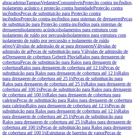
abraçadeiras
Tampas
Vedantes
Consumíveis
Proteção contra incêndios,
isolamento acústico e proteção contra humidade
Proteção contra
incêndios
Peças de substituição para Proteção contra
incêndios
Proteção contra-incêndios para sistemas de drenagem
Peças
de substituição para Proteção contra-incêndios para sistemas de
drenagem
Isolamento acústico
Isolamentos para estrutura com
isolamento de ruído por percussão
Isolamentos para estrutura com
isolamento de ruído por percussão e isolamento de ruído
aéreo
Válvulas de admissão de ar para drenagem
Válvulas de
admissão de ar
Peças de substituição para Válvulas de admissão de
ar
Drenagem de cobertura Geberit Pluvia
Ralos para drenagem de
cobertura
Peças de substituição para Ralos para drenagem de
cobertura
Ralos para drenagem de cobertura até 12 l/s
Peças de
substituição para Ralos para drenagem de cobertura até 12 l/s
Ralos
para drenagem de cobertura até 25 l/s
Peças de substituição para
Ralos para drenagem de cobertura até 25 l/s
Ralos para drenagem de
cobertura até 100 l/s
Peças de substituição para Ralos para drenagem
de cobertura até 100 l/s
Ralos para drenagem de cobertura para
caleiras
Peças de substituição para Ralos para drenagem de cobertura
para caleiras
Ralos para drenagem de cobertura até 12 l/s
Peças de
substituição para Ralos para drenagem de cobertura até 12 l/s
Ralos
para drenagem de cobertura até 25 l/s
Peças de substituição para
Ralos para drenagem de cobertura até 25 l/s
Ralos para drenagem de
cobertura até 100 l/s
Peças de substituição para Ralos para drenagem
de cobertura até 100 l/s
Estruturas de barreira de vapor
Peças de