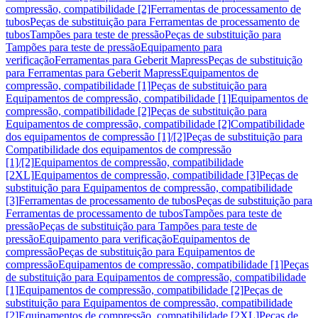
compressão, compatibilidade [2]
Ferramentas de processamento de
tubos
Peças de substituição para Ferramentas de processamento de
tubos
Tampões para teste de pressão
Peças de substituição para
Tampões para teste de pressão
Equipamento para
verificação
Ferramentas para Geberit Mapress
Peças de substituição
para Ferramentas para Geberit Mapress
Equipamentos de
compressão, compatibilidade [1]
Peças de substituição para
Equipamentos de compressão, compatibilidade [1]
Equipamentos de
compressão, compatibilidade [2]
Peças de substituição para
Equipamentos de compressão, compatibilidade [2]
Compatibilidade
dos equipamentos de compressão [1]/[2]
Peças de substituição para
Compatibilidade dos equipamentos de compressão
[1]/[2]
Equipamentos de compressão, compatibilidade
[2XL]
Equipamentos de compressão, compatibilidade [3]
Peças de
substituição para Equipamentos de compressão, compatibilidade
[3]
Ferramentas de processamento de tubos
Peças de substituição para
Ferramentas de processamento de tubos
Tampões para teste de
pressão
Peças de substituição para Tampões para teste de
pressão
Equipamento para verificação
Equipamentos de
compressão
Peças de substituição para Equipamentos de
compressão
Equipamentos de compressão, compatibilidade [1]
Peças
de substituição para Equipamentos de compressão, compatibilidade
[1]
Equipamentos de compressão, compatibilidade [2]
Peças de
substituição para Equipamentos de compressão, compatibilidade
[2]
Equipamentos de compressão, compatibilidade [2XL]
Peças de