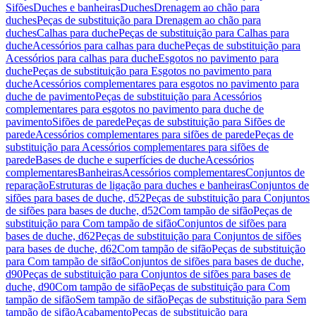
Sifões
Duches e banheiras
Duches
Drenagem ao chão para
duches
Peças de substituição para Drenagem ao chão para
duches
Calhas para duche
Peças de substituição para Calhas para
duche
Acessórios para calhas para duche
Peças de substituição para
Acessórios para calhas para duche
Esgotos no pavimento para
duche
Peças de substituição para Esgotos no pavimento para
duche
Acessórios complementares para esgotos no pavimento para
duche de pavimento
Peças de substituição para Acessórios
complementares para esgotos no pavimento para duche de
pavimento
Sifões de parede
Peças de substituição para Sifões de
parede
Acessórios complementares para sifões de parede
Peças de
substituição para Acessórios complementares para sifões de
parede
Bases de duche e superfícies de duche
Acessórios
complementares
Banheiras
Acessórios complementares
Conjuntos de
reparação
Estruturas de ligação para duches e banheiras
Conjuntos de
sifões para bases de duche, d52
Peças de substituição para Conjuntos
de sifões para bases de duche, d52
Com tampão de sifão
Peças de
substituição para Com tampão de sifão
Conjuntos de sifões para
bases de duche, d62
Peças de substituição para Conjuntos de sifões
para bases de duche, d62
Com tampão de sifão
Peças de substituição
para Com tampão de sifão
Conjuntos de sifões para bases de duche,
d90
Peças de substituição para Conjuntos de sifões para bases de
duche, d90
Com tampão de sifão
Peças de substituição para Com
tampão de sifão
Sem tampão de sifão
Peças de substituição para Sem
tampão de sifão
Acabamento
Peças de substituição para