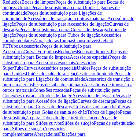
Reduções
Bocas de limpeza
Peças de substituição para Bocas de
limpeza
Uniões
Peças de substituição para Uniões
Ligações de
continuidade
Peças de substituição para Ligações de
continuidade
Acessórios de transição a outros materiais
Acessórios de
ligação
Peças de substituição para Acessórios de ligação
Curvas de
descarga
Peças de substituição para Curvas de descarga
Tubos de
ligação
Peças de substituição para Tubos de ligação
Acessórios
complementares
Abraçadeiras
Tampas
Consumíveis
Geberit
PE
Tubos
Acessórios
Peças de substituição para
Acessórios
Curvas
Forquilhas
Reduções
Bocas de limpeza
Peças de
substituição para Bocas de limpeza
Acessórios especiais
Peças de
substituição para Acessórios especiais
Acessórios
SuperTube
Curvas
Acessórios especiais
Uniões
Peças de substituição
para Uniões
Uniões de soldadura
Ligações de continuidade
Peças de
substituição para Ligações de continuidade
Acessórios de transição a
outros materiais
Peças de substituição para Acessórios de transição a
outros materiais
Conexões roscadas
Peças de substituição para
Conexões roscadas
Uniões de flange
Acessórios de ligação
Peças de
substituição para Acessórios de ligação
Curvas de descarga
Peças de
substituição para Curvas de descarga
Golas de sanita ao chão
Peças
de substituição para Golas de sanita ao chão
Tubos de ligação
Peças
de substituição para Tubos de ligação
Sifões curvos
Peças de
substituição para Sifões curvos
Sifões de sucção
Peças de substituição
para Sifões de sucção
Acessórios
complementares
Abraçadeiras
Fixações para