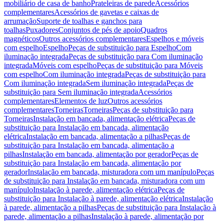
mobiliário de casa de banho
Prateleiras de parede
Acessórios
complementares
Acessórios de gavetas e caixas de
arrumação
Suporte de toalhas e ganchos para
toalhas
Puxadores
Conjuntos de pés de apoio
Quadros
magnéticos
Outros acessórios complementares
Espelhos e móveis
com espelho
Espelho
Peças de substituição para Espelho
Com
iluminação integrada
Peças de substituição para Com iluminação
integrada
Móveis com espelho
Peças de substituição para Móveis
com espelho
Com iluminação integrada
Peças de substituição para
Com iluminação integrada
Sem iluminação integrada
Peças de
substituição para Sem iluminação integrada
Acessórios
complementares
Elementos de luz
Outros acessórios
complementares
Torneiras
Torneiras
Peças de substituição para
Torneiras
Instalação em bancada, alimentação elétrica
Peças de
substituição para Instalação em bancada, alimentação
elétrica
Instalação em bancada, alimentação a pilhas
Peças de
substituição para Instalação em bancada, alimentação a
pilhas
Instalação em bancada, alimentação por gerador
Peças de
substituição para Instalação em bancada, alimentação por
gerador
Instalação em bancada, misturadora com um manípulo
Peças
de substituição para Instalação em bancada, misturadora com um
manípulo
Instalação à parede, alimentação elétrica
Peças de
substituição para Instalação à parede, alimentação elétrica
Instalação
à parede, alimentação a pilhas
Peças de substituição para Instalação à
parede, alimentação a pilhas
Instalação à parede, alimentação por