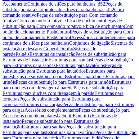
Acabamento
Conjuntos de sifões para banheiras, d52
Peças de
substituição para Conjuntos de sifões para banheiras, d52
Com
comando rotativo
Peças de substituição para Com comando
rotativo
Com comando rotativo e bica de enchimento
Peças de
substituição para Com comando rotativo e bica de enchimento
Com
botão de acionamento PushControl
Peças de substituição para Com
botão de acionamento PushControl
Acessórios complementares para
conjuntos de sifões para banheiras
Conjuntos de ligação
Sistemas de
instalação e descarga
Geberit Duofix
Sistemas de
parede
Painéis
Estruturas de instalação
Peças de substituição para
Estruturas de instalação
Estruturas para sanitas
Peças de substituição
para Estruturas para sanitas
Estruturas para lavatórios
Peças de
substituição para Estruturas para lavatórios
Estruturas para
bidés
Peças de substituição para Estruturas para bidés
Estruturas para
urinóis
Peças de substituição para Estruturas para urinóis
Estruturas
para duches com drenagem à parede
Peças de substituição para
Estruturas para duches com drenagem à parede
Estruturas para
torneiras
Peças de substituição para Estruturas para
torneiras
Estruturas para cargas
Peças de substituição para Estruturas
para cargas
Acessórios complementares
Peças de substituição para
Acessórios complementares
Geberit Kombifix
Estruturas de
instalação
Peças de substituição para Estruturas de
instalação
Estruturas para sanitas
Peças de substituição para
Estruturas para sanitas
Estruturas para lavatórios
Peças de substituição
para Estruturas para lavatórios
Estruturas para bidés
Peças de