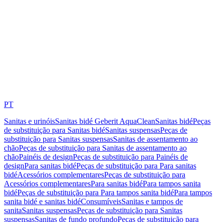
PT
Sanitas e urinóis
Sanitas bidé Geberit AquaClean
Sanitas bidé
Peças
de substituição para Sanitas bidé
Sanitas suspensas
Peças de
substituição para Sanitas suspensas
Sanitas de assentamento ao
chão
Peças de substituição para Sanitas de assentamento ao
chão
Painéis de design
Peças de substituição para Painéis de
design
Para sanitas bidé
Peças de substituição para Para sanitas
bidé
Acessórios complementares
Peças de substituição para
Acessórios complementares
Para sanitas bidé
Para tampos sanita
bidé
Peças de substituição para Para tampos sanita bidé
Para tampos
sanita bidé e sanitas bidé
Consumíveis
Sanitas e tampos de
sanita
Sanitas suspensas
Peças de substituição para Sanitas
suspensas
Sanitas de fundo profundo
Peças de substituição para