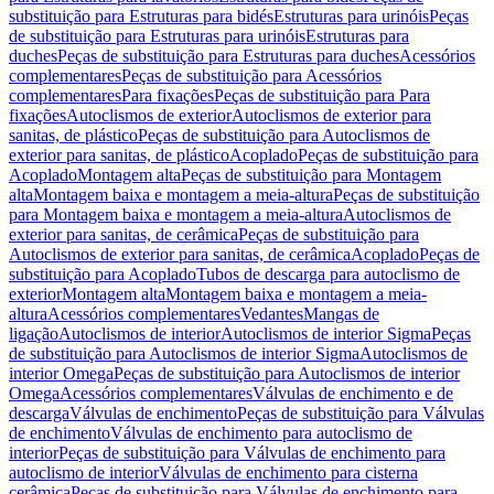
substituição para Estruturas para bidés
Estruturas para urinóis
Peças
de substituição para Estruturas para urinóis
Estruturas para
duches
Peças de substituição para Estruturas para duches
Acessórios
complementares
Peças de substituição para Acessórios
complementares
Para fixações
Peças de substituição para Para
fixações
Autoclismos de exterior
Autoclismos de exterior para
sanitas, de plástico
Peças de substituição para Autoclismos de
exterior para sanitas, de plástico
Acoplado
Peças de substituição para
Acoplado
Montagem alta
Peças de substituição para Montagem
alta
Montagem baixa e montagem a meia-altura
Peças de substituição
para Montagem baixa e montagem a meia-altura
Autoclismos de
exterior para sanitas, de cerâmica
Peças de substituição para
Autoclismos de exterior para sanitas, de cerâmica
Acoplado
Peças de
substituição para Acoplado
Tubos de descarga para autoclismo de
exterior
Montagem alta
Montagem baixa e montagem a meia-
altura
Acessórios complementares
Vedantes
Mangas de
ligação
Autoclismos de interior
Autoclismos de interior Sigma
Peças
de substituição para Autoclismos de interior Sigma
Autoclismos de
interior Omega
Peças de substituição para Autoclismos de interior
Omega
Acessórios complementares
Válvulas de enchimento e de
descarga
Válvulas de enchimento
Peças de substituição para Válvulas
de enchimento
Válvulas de enchimento para autoclismo de
interior
Peças de substituição para Válvulas de enchimento para
autoclismo de interior
Válvulas de enchimento para cisterna
cerâmica
Peças de substituição para Válvulas de enchimento para