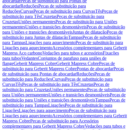
abocardar
Peças de substituição para Pontas de
abocardar
Reduções
Peças de substituição para
Reduções
Curvas
Peças de substituição para Curvas
Tês
Peças de
substituição para Tês
Cruzetas
Peças de substituição para
Cruzetas
Uniões permanentes
Peças de substituição para Uniões
permanentes
Uniões e transições desmontáveis
Peças de substituição
para Uniões e transições desmontáveis
Juntas de dilatação
Peças de
substituição para Juntas de dilatação
Tampas
Peças de substituição
para Tampas
Ligações para aquecimento
Peças de substituição para
Ligações para aquecimento
Acessórios complementares para Geberit
Mapress Aço carbono
Vedações para tubos e acessórios
Fixações
para tubos
Vedantes
Conjuntos de parafuso para uniões de
flange
Geberit Mapress Cobre
Geberit Mapress Cobre
Peças de
substituição para Geberit Mapress Cobre
Pontas de abocardar
Peças
de substituição para Pontas de abocardar
Reduções
Peças de
substituição para Reduções
Curvas
Peças de substituição para
Curvas
Tês
Peças de substituição para Tês
Cruzetas
Peças de
substituição para Cruzetas
Uniões permanentes
Peças de substituição
para Uniões permanentes
Uniões e transições desmontáveis
Peças de
substituição para Uniões e transições desmontáveis
Tampas
Peças de
substituição para Tampas
Ligações
Peças de substituição para
Ligações
Ligações para aquecimento
Peças de substituição para
Ligações para aquecimento
Acessórios complementares para Geberit
Mapress Cobre
Peças de substituição para Acessórios
complementares para Geberit Mapress Cobre
Vedações para tubos e