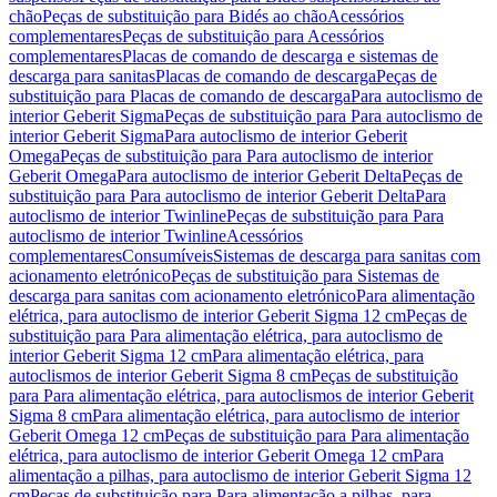
chão
Peças de substituição para Bidés ao chão
Acessórios
complementares
Peças de substituição para Acessórios
complementares
Placas de comando de descarga e sistemas de
descarga para sanitas
Placas de comando de descarga
Peças de
substituição para Placas de comando de descarga
Para autoclismo de
interior Geberit Sigma
Peças de substituição para Para autoclismo de
interior Geberit Sigma
Para autoclismo de interior Geberit
Omega
Peças de substituição para Para autoclismo de interior
Geberit Omega
Para autoclismo de interior Geberit Delta
Peças de
substituição para Para autoclismo de interior Geberit Delta
Para
autoclismo de interior Twinline
Peças de substituição para Para
autoclismo de interior Twinline
Acessórios
complementares
Consumíveis
Sistemas de descarga para sanitas com
acionamento eletrónico
Peças de substituição para Sistemas de
descarga para sanitas com acionamento eletrónico
Para alimentação
elétrica, para autoclismo de interior Geberit Sigma 12 cm
Peças de
substituição para Para alimentação elétrica, para autoclismo de
interior Geberit Sigma 12 cm
Para alimentação elétrica, para
autoclismos de interior Geberit Sigma 8 cm
Peças de substituição
para Para alimentação elétrica, para autoclismos de interior Geberit
Sigma 8 cm
Para alimentação elétrica, para autoclismo de interior
Geberit Omega 12 cm
Peças de substituição para Para alimentação
elétrica, para autoclismo de interior Geberit Omega 12 cm
Para
alimentação a pilhas, para autoclismo de interior Geberit Sigma 12
cm
Peças de substituição para Para alimentação a pilhas, para