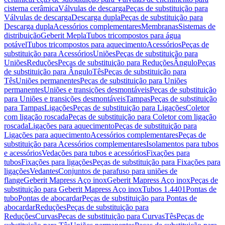
cisterna cerâmica
Válvulas de descarga
Peças de substituição para
Válvulas de descarga
Descarga dupla
Peças de substituição para
Descarga dupla
Acessórios complementares
Membranas
Sistemas de
distribuição
Geberit Mepla
Tubos tricompostos para água
potável
Tubos tricompostos para aquecimento
Acessórios
Peças de
substituição para Acessórios
Uniões
Peças de substituição para
Uniões
Reduções
Peças de substituição para Reduções
Ângulo
Peças
de substituição para Ângulo
Tês
Peças de substituição para
Tês
Uniões permanentes
Peças de substituição para Uniões
permanentes
Uniões e transições desmontáveis
Peças de substituição
para Uniões e transições desmontáveis
Tampas
Peças de substituição
para Tampas
Ligações
Peças de substituição para Ligações
Coletor
com ligação roscada
Peças de substituição para Coletor com ligação
roscada
Ligações para aquecimento
Peças de substituição para
Ligações para aquecimento
Acessórios complementares
Peças de
substituição para Acessórios complementares
Isolamentos para tubos
e acessórios
Vedações para tubos e acessórios
Fixações para
tubos
Fixações para ligações
Peças de substituição para Fixações para
ligações
Vedantes
Conjuntos de parafuso para uniões de
flange
Geberit Mapress Aço inox
Geberit Mapress Aço inox
Peças de
substituição para Geberit Mapress Aço inox
Tubos 1.4401
Pontas de
tubo
Pontas de abocardar
Peças de substituição para Pontas de
abocardar
Reduções
Peças de substituição para
Reduções
Curvas
Peças de substituição para Curvas
Tês
Peças de