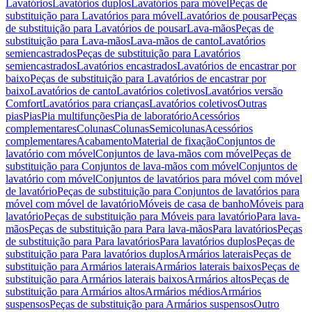
Lavatórios
Lavatórios duplos
Lavatórios para móvel
Peças de
substituição para Lavatórios para móvel
Lavatórios de pousar
Peças
de substituição para Lavatórios de pousar
Lava-mãos
Peças de
substituição para Lava-mãos
Lava-mãos de canto
Lavatórios
semiencastrados
Peças de substituição para Lavatórios
semiencastrados
Lavatórios encastrados
Lavatórios de encastrar por
baixo
Peças de substituição para Lavatórios de encastrar por
baixo
Lavatórios de canto
Lavatórios coletivos
Lavatórios versão
Comfort
Lavatórios para crianças
Lavatórios coletivos
Outras
pias
Pias
Pia multifunções
Pia de laboratório
Acessórios
complementares
Colunas
Colunas
Semicolunas
Acessórios
complementares
Acabamento
Material de fixação
Conjuntos de
lavatório com móvel
Conjuntos de lava-mãos com móvel
Peças de
substituição para Conjuntos de lava-mãos com móvel
Conjuntos de
lavatório com móvel
Conjuntos de lavatórios para móvel com móvel
de lavatório
Peças de substituição para Conjuntos de lavatórios para
móvel com móvel de lavatório
Móveis de casa de banho
Móveis para
lavatório
Peças de substituição para Móveis para lavatório
Para lava-
mãos
Peças de substituição para Para lava-mãos
Para lavatórios
Peças
de substituição para Para lavatórios
Para lavatórios duplos
Peças de
substituição para Para lavatórios duplos
Armários laterais
Peças de
substituição para Armários laterais
Armários laterais baixos
Peças de
substituição para Armários laterais baixos
Armários altos
Peças de
substituição para Armários altos
Armários médios
Armários
suspensos
Peças de substituição para Armários suspensos
Outro