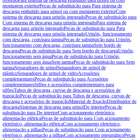
rebordo
Para sistema de descarga embutido para urinol ou com
montagem exterior
Peças de substituição para Para sistema de
descarga embutido para urinol ou com montagem exterior
Com
sistema de descarga para urinóis integrado
Peças de substituição para
Com sistema de descarga para urinóis integrado
Para sistema de
descarga para urinóis integrado
Peças de substituição para Para
sistema de descarga para urinóis integrado
Urinóis, funcionamento
com descarga, com/para tampa
Peças de substituição para Urinóis,
funcionamento com descarga, com/para tampa
Sem bordo de
descarga
Peças de substituição para Sem bordo de descarga
Urinóis,
funcionamento sem água
Peças de substituição para Urinóis,
funcionamento sem água
Sem tampa
Peças de substituição para Sem
tampa
Separadores de urinol
Separadores de urinol de
plástico
Separadores de urinol de vidro
Acessórios
complementares
Peças de substituição para Acessórios
complementares
Sifões e acessórios complementares para
sifões
Tubos de descarga, curvas de descarga e acessórios de
transição
Peças de substituição para Tubos de descarga, curvas de
descarga e acessórios de transição
Material de fixação
Distribuidor de
descarga
Sistemas de descarga para urinol
De interior
Peças de
substituição para De interior
Com acionamento eletrónico,
alimentação elétrica
Peças de substituição para Com acionamento
eletrónico, alimentação elétrica
Com acionamento eletrónico,
alimentação a pilhas
Peças de substituição para Com acionamento
eletrónico, alimentação a pilhas
Com acionamento pneumático
Peças