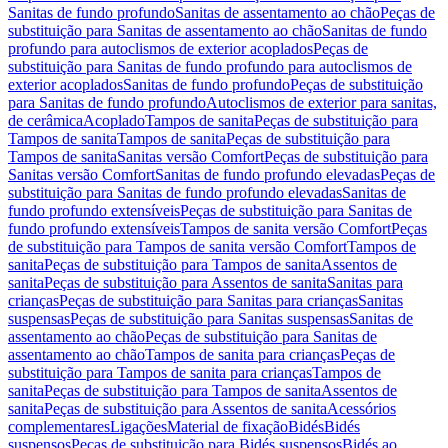
Sanitas de fundo profundo
Sanitas de assentamento ao chão
Peças de
substituição para Sanitas de assentamento ao chão
Sanitas de fundo
profundo para autoclismos de exterior acoplados
Peças de
substituição para Sanitas de fundo profundo para autoclismos de
exterior acoplados
Sanitas de fundo profundo
Peças de substituição
para Sanitas de fundo profundo
Autoclismos de exterior para sanitas,
de cerâmica
Acoplado
Tampos de sanita
Peças de substituição para
Tampos de sanita
Tampos de sanita
Peças de substituição para
Tampos de sanita
Sanitas versão Comfort
Peças de substituição para
Sanitas versão Comfort
Sanitas de fundo profundo elevadas
Peças de
substituição para Sanitas de fundo profundo elevadas
Sanitas de
fundo profundo extensíveis
Peças de substituição para Sanitas de
fundo profundo extensíveis
Tampos de sanita versão Comfort
Peças
de substituição para Tampos de sanita versão Comfort
Tampos de
sanita
Peças de substituição para Tampos de sanita
Assentos de
sanita
Peças de substituição para Assentos de sanita
Sanitas para
crianças
Peças de substituição para Sanitas para crianças
Sanitas
suspensas
Peças de substituição para Sanitas suspensas
Sanitas de
assentamento ao chão
Peças de substituição para Sanitas de
assentamento ao chão
Tampos de sanita para crianças
Peças de
substituição para Tampos de sanita para crianças
Tampos de
sanita
Peças de substituição para Tampos de sanita
Assentos de
sanita
Peças de substituição para Assentos de sanita
Acessórios
complementares
Ligações
Material de fixação
Bidés
Bidés
suspensos
Peças de substituição para Bidés suspensos
Bidés ao