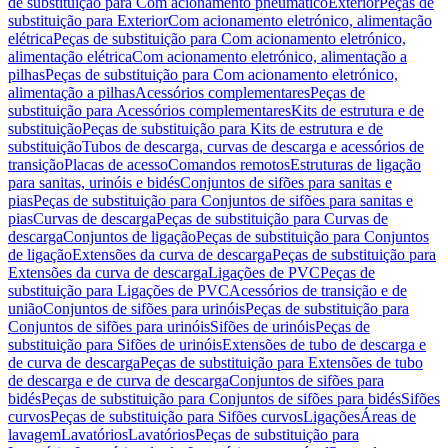
de substituição para Com acionamento pneumático
Exterior
Peças de
substituição para Exterior
Com acionamento eletrónico, alimentação
elétrica
Peças de substituição para Com acionamento eletrónico,
alimentação elétrica
Com acionamento eletrónico, alimentação a
pilhas
Peças de substituição para Com acionamento eletrónico,
alimentação a pilhas
Acessórios complementares
Peças de
substituição para Acessórios complementares
Kits de estrutura e de
substituição
Peças de substituição para Kits de estrutura e de
substituição
Tubos de descarga, curvas de descarga e acessórios de
transição
Placas de acesso
Comandos remotos
Estruturas de ligação
para sanitas, urinóis e bidés
Conjuntos de sifões para sanitas e
pias
Peças de substituição para Conjuntos de sifões para sanitas e
pias
Curvas de descarga
Peças de substituição para Curvas de
descarga
Conjuntos de ligação
Peças de substituição para Conjuntos
de ligação
Extensões da curva de descarga
Peças de substituição para
Extensões da curva de descarga
Ligações de PVC
Peças de
substituição para Ligações de PVC
Acessórios de transição e de
união
Conjuntos de sifões para urinóis
Peças de substituição para
Conjuntos de sifões para urinóis
Sifões de urinóis
Peças de
substituição para Sifões de urinóis
Extensões de tubo de descarga e
de curva de descarga
Peças de substituição para Extensões de tubo
de descarga e de curva de descarga
Conjuntos de sifões para
bidés
Peças de substituição para Conjuntos de sifões para bidés
Sifões
curvos
Peças de substituição para Sifões curvos
Ligações
Áreas de
lavagem
Lavatórios
Lavatórios
Peças de substituição para