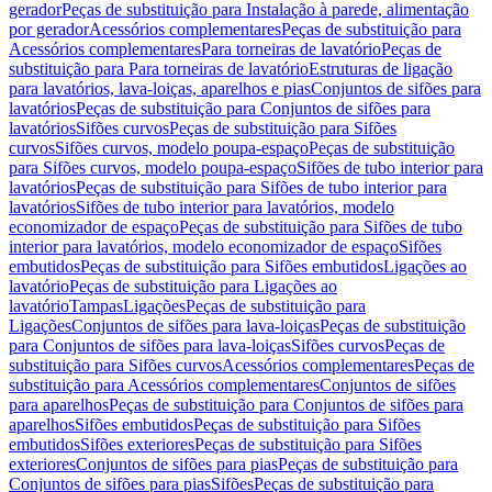
gerador
Peças de substituição para Instalação à parede, alimentação
por gerador
Acessórios complementares
Peças de substituição para
Acessórios complementares
Para torneiras de lavatório
Peças de
substituição para Para torneiras de lavatório
Estruturas de ligação
para lavatórios, lava-loiças, aparelhos e pias
Conjuntos de sifões para
lavatórios
Peças de substituição para Conjuntos de sifões para
lavatórios
Sifões curvos
Peças de substituição para Sifões
curvos
Sifões curvos, modelo poupa-espaço
Peças de substituição
para Sifões curvos, modelo poupa-espaço
Sifões de tubo interior para
lavatórios
Peças de substituição para Sifões de tubo interior para
lavatórios
Sifões de tubo interior para lavatórios, modelo
economizador de espaço
Peças de substituição para Sifões de tubo
interior para lavatórios, modelo economizador de espaço
Sifões
embutidos
Peças de substituição para Sifões embutidos
Ligações ao
lavatório
Peças de substituição para Ligações ao
lavatório
Tampas
Ligações
Peças de substituição para
Ligações
Conjuntos de sifões para lava-loiças
Peças de substituição
para Conjuntos de sifões para lava-loiças
Sifões curvos
Peças de
substituição para Sifões curvos
Acessórios complementares
Peças de
substituição para Acessórios complementares
Conjuntos de sifões
para aparelhos
Peças de substituição para Conjuntos de sifões para
aparelhos
Sifões embutidos
Peças de substituição para Sifões
embutidos
Sifões exteriores
Peças de substituição para Sifões
exteriores
Conjuntos de sifões para pias
Peças de substituição para
Conjuntos de sifões para pias
Sifões
Peças de substituição para