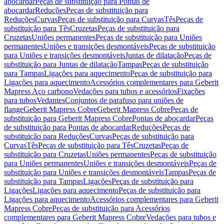
abocardar
Peças de substituição para Pontas de
abocardar
Reduções
Peças de substituição para
Reduções
Curvas
Peças de substituição para Curvas
Tês
Peças de
substituição para Tês
Cruzetas
Peças de substituição para
Cruzetas
Uniões permanentes
Peças de substituição para Uniões
permanentes
Uniões e transições desmontáveis
Peças de substituição
para Uniões e transições desmontáveis
Juntas de dilatação
Peças de
substituição para Juntas de dilatação
Tampas
Peças de substituição
para Tampas
Ligações para aquecimento
Peças de substituição para
Ligações para aquecimento
Acessórios complementares para Geberit
Mapress Aço carbono
Vedações para tubos e acessórios
Fixações
para tubos
Vedantes
Conjuntos de parafuso para uniões de
flange
Geberit Mapress Cobre
Geberit Mapress Cobre
Peças de
substituição para Geberit Mapress Cobre
Pontas de abocardar
Peças
de substituição para Pontas de abocardar
Reduções
Peças de
substituição para Reduções
Curvas
Peças de substituição para
Curvas
Tês
Peças de substituição para Tês
Cruzetas
Peças de
substituição para Cruzetas
Uniões permanentes
Peças de substituição
para Uniões permanentes
Uniões e transições desmontáveis
Peças de
substituição para Uniões e transições desmontáveis
Tampas
Peças de
substituição para Tampas
Ligações
Peças de substituição para
Ligações
Ligações para aquecimento
Peças de substituição para
Ligações para aquecimento
Acessórios complementares para Geberit
Mapress Cobre
Peças de substituição para Acessórios
complementares para Geberit Mapress Cobre
Vedações para tubos e