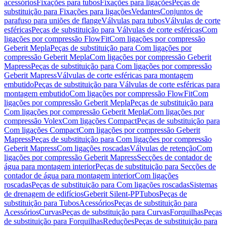
acessórios
Fixações para tubos
Fixações para ligações
Peças de
substituição para Fixações para ligações
Vedantes
Conjuntos de
parafuso para uniões de flange
Válvulas para tubos
Válvulas de corte
esféricas
Peças de substituição para Válvulas de corte esféricas
Com
ligações por compressão FlowFit
Com ligações por compressão
Geberit Mepla
Peças de substituição para Com ligações por
compressão Geberit Mepla
Com ligações por compressão Geberit
Mapress
Peças de substituição para Com ligações por compressão
Geberit Mapress
Válvulas de corte esféricas para montagem
embutido
Peças de substituição para Válvulas de corte esféricas para
montagem embutido
Com ligações por compressão FlowFit
Com
ligações por compressão Geberit Mepla
Peças de substituição para
Com ligações por compressão Geberit Mepla
Com ligações por
compressão Volex
Com ligações Compact
Peças de substituição para
Com ligações Compact
Com ligações por compressão Geberit
Mapress
Peças de substituição para Com ligações por compressão
Geberit Mapress
Com ligações roscadas
Válvulas de retenção
Com
ligações por compressão Geberit Mapress
Secções de contador de
água para montagem interior
Peças de substituição para Secções de
contador de água para montagem interior
Com ligações
roscadas
Peças de substituição para Com ligações roscadas
Sistemas
de drenagem de edifícios
Geberit Silent-PP
Tubos
Peças de
substituição para Tubos
Acessórios
Peças de substituição para
Acessórios
Curvas
Peças de substituição para Curvas
Forquilhas
Peças
de substituição para Forquilhas
Reduções
Peças de substituição para