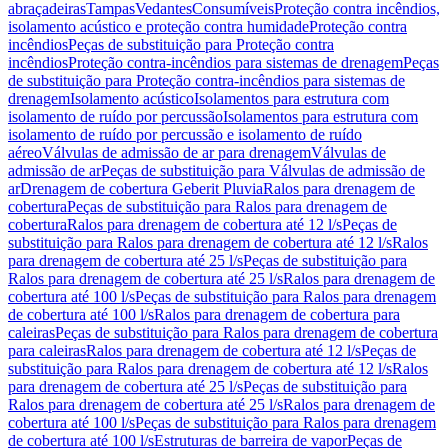
abraçadeiras
Tampas
Vedantes
Consumíveis
Proteção contra incêndios,
isolamento acústico e proteção contra humidade
Proteção contra
incêndios
Peças de substituição para Proteção contra
incêndios
Proteção contra-incêndios para sistemas de drenagem
Peças
de substituição para Proteção contra-incêndios para sistemas de
drenagem
Isolamento acústico
Isolamentos para estrutura com
isolamento de ruído por percussão
Isolamentos para estrutura com
isolamento de ruído por percussão e isolamento de ruído
aéreo
Válvulas de admissão de ar para drenagem
Válvulas de
admissão de ar
Peças de substituição para Válvulas de admissão de
ar
Drenagem de cobertura Geberit Pluvia
Ralos para drenagem de
cobertura
Peças de substituição para Ralos para drenagem de
cobertura
Ralos para drenagem de cobertura até 12 l/s
Peças de
substituição para Ralos para drenagem de cobertura até 12 l/s
Ralos
para drenagem de cobertura até 25 l/s
Peças de substituição para
Ralos para drenagem de cobertura até 25 l/s
Ralos para drenagem de
cobertura até 100 l/s
Peças de substituição para Ralos para drenagem
de cobertura até 100 l/s
Ralos para drenagem de cobertura para
caleiras
Peças de substituição para Ralos para drenagem de cobertura
para caleiras
Ralos para drenagem de cobertura até 12 l/s
Peças de
substituição para Ralos para drenagem de cobertura até 12 l/s
Ralos
para drenagem de cobertura até 25 l/s
Peças de substituição para
Ralos para drenagem de cobertura até 25 l/s
Ralos para drenagem de
cobertura até 100 l/s
Peças de substituição para Ralos para drenagem
de cobertura até 100 l/s
Estruturas de barreira de vapor
Peças de