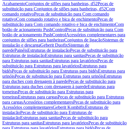
Acabamento
Conjuntos de sifões para banheiras, d52
Peças de
substituição para Conjuntos de sifões para banheiras, d52
Com
comando rotativo
Peças de substituição para Com comando
rotativo
Com comando rotativo e bica de enchimento
Peças de
substituição para Com comando rotativo e bica de enchimento
Com
botão de acionamento PushControl
Peças de substituição para Com
botão de acionamento PushControl
Acessórios complementares para
conjuntos de sifões para banheiras
Conjuntos de ligação
Sistemas de
instalação e descarga
Geberit Duofix
Sistemas de
parede
Painéis
Estruturas de instalação
Peças de substituição para
Estruturas de instalação
Estruturas para sanitas
Peças de substituição
para Estruturas para sanitas
Estruturas para lavatórios
Peças de
substituição para Estruturas para lavatórios
Estruturas para
bidés
Peças de substituição para Estruturas para bidés
Estruturas para
urinóis
Peças de substituição para Estruturas para urinóis
Estruturas
para duches com drenagem à parede
Peças de substituição para
Estruturas para duches com drenagem à parede
Estruturas para
torneiras
Peças de substituição para Estruturas para
torneiras
Estruturas para cargas
Peças de substituição para Estruturas
para cargas
Acessórios complementares
Peças de substituição para
Acessórios complementares
Geberit Kombifix
Estruturas de
instalação
Peças de substituição para Estruturas de
instalação
Estruturas para sanitas
Peças de substituição para
Estruturas para sanitas
Estruturas para lavatórios
Peças de substituição
para Estruturas para lavatórios
Estruturas para bidés
Peças de