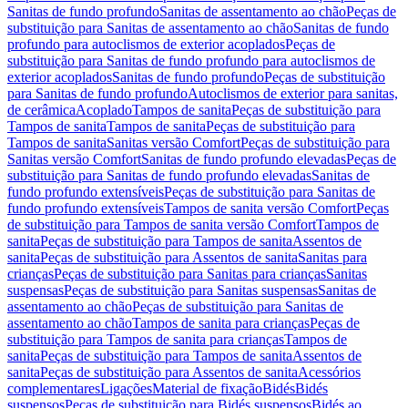
Sanitas de fundo profundo
Sanitas de assentamento ao chão
Peças de
substituição para Sanitas de assentamento ao chão
Sanitas de fundo
profundo para autoclismos de exterior acoplados
Peças de
substituição para Sanitas de fundo profundo para autoclismos de
exterior acoplados
Sanitas de fundo profundo
Peças de substituição
para Sanitas de fundo profundo
Autoclismos de exterior para sanitas,
de cerâmica
Acoplado
Tampos de sanita
Peças de substituição para
Tampos de sanita
Tampos de sanita
Peças de substituição para
Tampos de sanita
Sanitas versão Comfort
Peças de substituição para
Sanitas versão Comfort
Sanitas de fundo profundo elevadas
Peças de
substituição para Sanitas de fundo profundo elevadas
Sanitas de
fundo profundo extensíveis
Peças de substituição para Sanitas de
fundo profundo extensíveis
Tampos de sanita versão Comfort
Peças
de substituição para Tampos de sanita versão Comfort
Tampos de
sanita
Peças de substituição para Tampos de sanita
Assentos de
sanita
Peças de substituição para Assentos de sanita
Sanitas para
crianças
Peças de substituição para Sanitas para crianças
Sanitas
suspensas
Peças de substituição para Sanitas suspensas
Sanitas de
assentamento ao chão
Peças de substituição para Sanitas de
assentamento ao chão
Tampos de sanita para crianças
Peças de
substituição para Tampos de sanita para crianças
Tampos de
sanita
Peças de substituição para Tampos de sanita
Assentos de
sanita
Peças de substituição para Assentos de sanita
Acessórios
complementares
Ligações
Material de fixação
Bidés
Bidés
suspensos
Peças de substituição para Bidés suspensos
Bidés ao