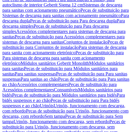
autoclismo de interior Geberit Sigma 12 cm
Sistemas de descarga
para sanitas com acionamento pneumático
Peças de substituição para
Sistemas de descarga para sanitas com acionamento pneumático
Para
descarga dupla
Peças de substituição para Para descarga dupla
Para
descarga simples
Peças de substituição para Para descarga
simples
Acessórios complementares para sistemas de descarga para
sanitas
Peças de substituição para Acessórios complementares para
sistemas de descarga para sanitas
Conjuntos de instalação
Peças de
substituição para Conjuntos de instalação
Para sistemas de descarga
para sanita com acionamento eletrónico
Peças de substituição para
Para sistemas de descarga para sanita com acionamento
eletrónico
Módulos sanitários Geberit Monolith
Módulos sanitários
para sanitas
Peças de substituição para Módulos sanitários para
sanitas
Para sanitas suspensas
Peças de substituição para Para sanitas
suspensas
Para sanitas ao chão
Peças de substituição para Para sanitas
ao chão
Acessórios complementares
Peças de substituição para
Acessórios complementares
Consumíveis
Módulos sanitários para
bidés
Peças de substituição para Módulos sanitários para bidés
Para
bidés suspensos e ao chão
Peças de substituição para Para bidés
suspensos e ao chão
Urinóis
Urinóis, funcionamento com descarga,
com rebordo
Peças de substituição para Urinóis, funcionamento com
descarga, com rebordo
Sem tampa
Peças de substituição para Sem
tampa
Urinóis, funcionamento com descarga, sem rebordo
Peças de
substituição para Urinóis, funcionamento com descarga, sem