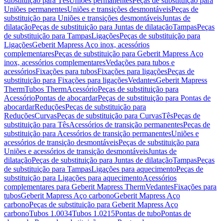
substituição para Tês
Uniões permanentes
Peças de substituição para
Uniões permanentes
Uniões e transições desmontáveis
Peças de
substituição para Uniões e transições desmontáveis
Juntas de
dilatação
Peças de substituição para Juntas de dilatação
Tampas
Peças
de substituição para Tampas
Ligações
Peças de substituição para
Ligações
Geberit Mapress Aço inox, acessórios
complementares
Peças de substituição para Geberit Mapress Aço
inox, acessórios complementares
Vedações para tubos e
acessórios
Fixações para tubos
Fixações para ligações
Peças de
substituição para Fixações para ligações
Vedantes
Geberit Mapress
Therm
Tubos Therm
Acessório
Peças de substituição para
Acessório
Pontas de abocardar
Peças de substituição para Pontas de
abocardar
Reduções
Peças de substituição para
Reduções
Curvas
Peças de substituição para Curvas
Tês
Peças de
substituição para Tês
Acessórios de transição permanentes
Peças de
substituição para Acessórios de transição permanentes
Uniões e
acessórios de transição desmontáveis
Peças de substituição para
Uniões e acessórios de transição desmontáveis
Juntas de
dilatação
Peças de substituição para Juntas de dilatação
Tampas
Peças
de substituição para Tampas
Ligações para aquecimento
Peças de
substituição para Ligações para aquecimento
Acessórios
complementares para Geberit Mapress Therm
Vedantes
Fixações para
tubos
Geberit Mapress Aço carbono
Geberit Mapress Aço
carbono
Peças de substituição para Geberit Mapress Aço
carbono
Tubos 1.0034
Tubos 1.0215
Pontas de tubo
Pontas de