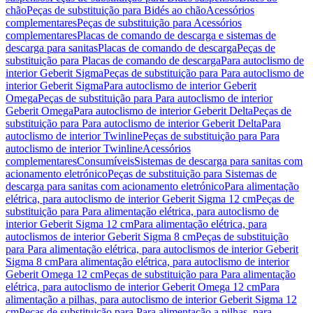
chão
Peças de substituição para Bidés ao chão
Acessórios
complementares
Peças de substituição para Acessórios
complementares
Placas de comando de descarga e sistemas de
descarga para sanitas
Placas de comando de descarga
Peças de
substituição para Placas de comando de descarga
Para autoclismo de
interior Geberit Sigma
Peças de substituição para Para autoclismo de
interior Geberit Sigma
Para autoclismo de interior Geberit
Omega
Peças de substituição para Para autoclismo de interior
Geberit Omega
Para autoclismo de interior Geberit Delta
Peças de
substituição para Para autoclismo de interior Geberit Delta
Para
autoclismo de interior Twinline
Peças de substituição para Para
autoclismo de interior Twinline
Acessórios
complementares
Consumíveis
Sistemas de descarga para sanitas com
acionamento eletrónico
Peças de substituição para Sistemas de
descarga para sanitas com acionamento eletrónico
Para alimentação
elétrica, para autoclismo de interior Geberit Sigma 12 cm
Peças de
substituição para Para alimentação elétrica, para autoclismo de
interior Geberit Sigma 12 cm
Para alimentação elétrica, para
autoclismos de interior Geberit Sigma 8 cm
Peças de substituição
para Para alimentação elétrica, para autoclismos de interior Geberit
Sigma 8 cm
Para alimentação elétrica, para autoclismo de interior
Geberit Omega 12 cm
Peças de substituição para Para alimentação
elétrica, para autoclismo de interior Geberit Omega 12 cm
Para
alimentação a pilhas, para autoclismo de interior Geberit Sigma 12
cm
Peças de substituição para Para alimentação a pilhas, para