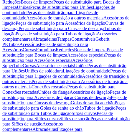
Reduções
Bocas de limpeza
Peças de substituição para Bocas de
limpeza
Uniões
Peças de substituição para Uniões
Ligações de
continuidade
Peças de substituição para Ligações de
continuidade
Acessórios de transição a outros materiais
Acessórios de
ligação
Peças de substituição para Acessórios de ligação
Curvas de
descarga
Peças de substituição para Curvas de descarga
Tubos de
ligação
Peças de substituição para Tubos de ligação
Acessórios
complementares
Abraçadeiras
Tampas
Consumíveis
Geberit
PE
Tubos
Acessórios
Peças de substituição para
Acessórios
Curvas
Forquilhas
Reduções
Bocas de limpeza
Peças de
substituição para Bocas de limpeza
Acessórios especiais
Peças de
substituição para Acessórios especiais
Acessórios
SuperTube
Curvas
Acessórios especiais
Uniões
Peças de substituição
para Uniões
Uniões de soldadura
Ligações de continuidade
Peças de
substituição para Ligações de continuidade
Acessórios de transição a
outros materiais
Peças de substituição para Acessórios de transição a
outros materiais
Conexões roscadas
Peças de substituição para
Conexões roscadas
Uniões de flange
Acessórios de ligação
Peças de
substituição para Acessórios de ligação
Curvas de descarga
Peças de
substituição para Curvas de descarga
Golas de sanita ao chão
Peças
de substituição para Golas de sanita ao chão
Tubos de ligação
Peças
de substituição para Tubos de ligação
Sifões curvos
Peças de
substituição para Sifões curvos
Sifões de sucção
Peças de substituição
para Sifões de sucção
Acessórios
complementares
Abraçadeiras
Fixações para