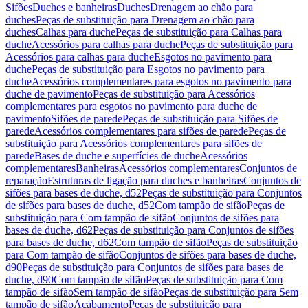
Sifões
Duches e banheiras
Duches
Drenagem ao chão para
duches
Peças de substituição para Drenagem ao chão para
duches
Calhas para duche
Peças de substituição para Calhas para
duche
Acessórios para calhas para duche
Peças de substituição para
Acessórios para calhas para duche
Esgotos no pavimento para
duche
Peças de substituição para Esgotos no pavimento para
duche
Acessórios complementares para esgotos no pavimento para
duche de pavimento
Peças de substituição para Acessórios
complementares para esgotos no pavimento para duche de
pavimento
Sifões de parede
Peças de substituição para Sifões de
parede
Acessórios complementares para sifões de parede
Peças de
substituição para Acessórios complementares para sifões de
parede
Bases de duche e superfícies de duche
Acessórios
complementares
Banheiras
Acessórios complementares
Conjuntos de
reparação
Estruturas de ligação para duches e banheiras
Conjuntos de
sifões para bases de duche, d52
Peças de substituição para Conjuntos
de sifões para bases de duche, d52
Com tampão de sifão
Peças de
substituição para Com tampão de sifão
Conjuntos de sifões para
bases de duche, d62
Peças de substituição para Conjuntos de sifões
para bases de duche, d62
Com tampão de sifão
Peças de substituição
para Com tampão de sifão
Conjuntos de sifões para bases de duche,
d90
Peças de substituição para Conjuntos de sifões para bases de
duche, d90
Com tampão de sifão
Peças de substituição para Com
tampão de sifão
Sem tampão de sifão
Peças de substituição para Sem
tampão de sifão
Acabamento
Peças de substituição para