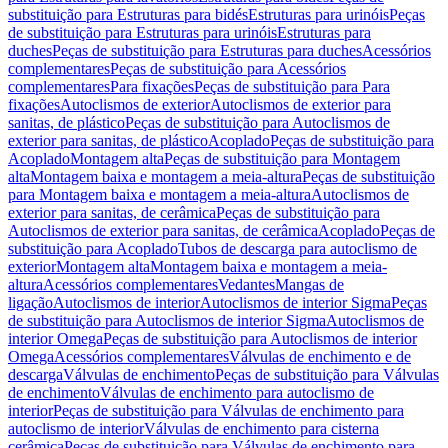
substituição para Estruturas para bidés
Estruturas para urinóis
Peças
de substituição para Estruturas para urinóis
Estruturas para
duches
Peças de substituição para Estruturas para duches
Acessórios
complementares
Peças de substituição para Acessórios
complementares
Para fixações
Peças de substituição para Para
fixações
Autoclismos de exterior
Autoclismos de exterior para
sanitas, de plástico
Peças de substituição para Autoclismos de
exterior para sanitas, de plástico
Acoplado
Peças de substituição para
Acoplado
Montagem alta
Peças de substituição para Montagem
alta
Montagem baixa e montagem a meia-altura
Peças de substituição
para Montagem baixa e montagem a meia-altura
Autoclismos de
exterior para sanitas, de cerâmica
Peças de substituição para
Autoclismos de exterior para sanitas, de cerâmica
Acoplado
Peças de
substituição para Acoplado
Tubos de descarga para autoclismo de
exterior
Montagem alta
Montagem baixa e montagem a meia-
altura
Acessórios complementares
Vedantes
Mangas de
ligação
Autoclismos de interior
Autoclismos de interior Sigma
Peças
de substituição para Autoclismos de interior Sigma
Autoclismos de
interior Omega
Peças de substituição para Autoclismos de interior
Omega
Acessórios complementares
Válvulas de enchimento e de
descarga
Válvulas de enchimento
Peças de substituição para Válvulas
de enchimento
Válvulas de enchimento para autoclismo de
interior
Peças de substituição para Válvulas de enchimento para
autoclismo de interior
Válvulas de enchimento para cisterna
cerâmica
Peças de substituição para Válvulas de enchimento para