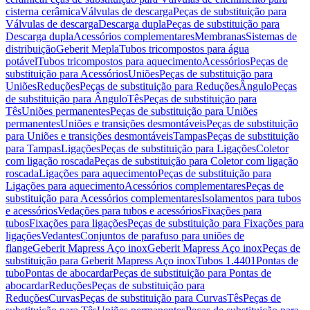
cisterna cerâmica
Válvulas de descarga
Peças de substituição para
Válvulas de descarga
Descarga dupla
Peças de substituição para
Descarga dupla
Acessórios complementares
Membranas
Sistemas de
distribuição
Geberit Mepla
Tubos tricompostos para água
potável
Tubos tricompostos para aquecimento
Acessórios
Peças de
substituição para Acessórios
Uniões
Peças de substituição para
Uniões
Reduções
Peças de substituição para Reduções
Ângulo
Peças
de substituição para Ângulo
Tês
Peças de substituição para
Tês
Uniões permanentes
Peças de substituição para Uniões
permanentes
Uniões e transições desmontáveis
Peças de substituição
para Uniões e transições desmontáveis
Tampas
Peças de substituição
para Tampas
Ligações
Peças de substituição para Ligações
Coletor
com ligação roscada
Peças de substituição para Coletor com ligação
roscada
Ligações para aquecimento
Peças de substituição para
Ligações para aquecimento
Acessórios complementares
Peças de
substituição para Acessórios complementares
Isolamentos para tubos
e acessórios
Vedações para tubos e acessórios
Fixações para
tubos
Fixações para ligações
Peças de substituição para Fixações para
ligações
Vedantes
Conjuntos de parafuso para uniões de
flange
Geberit Mapress Aço inox
Geberit Mapress Aço inox
Peças de
substituição para Geberit Mapress Aço inox
Tubos 1.4401
Pontas de
tubo
Pontas de abocardar
Peças de substituição para Pontas de
abocardar
Reduções
Peças de substituição para
Reduções
Curvas
Peças de substituição para Curvas
Tês
Peças de