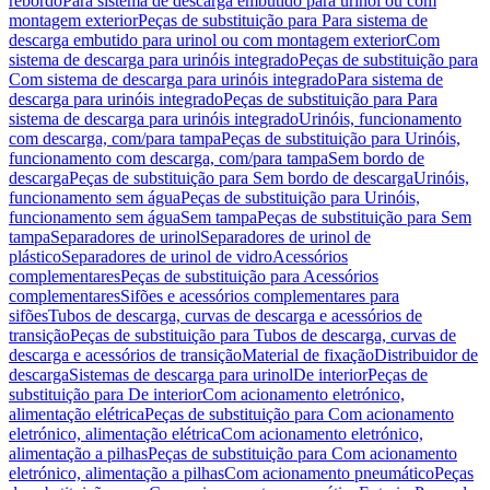
rebordo
Para sistema de descarga embutido para urinol ou com
montagem exterior
Peças de substituição para Para sistema de
descarga embutido para urinol ou com montagem exterior
Com
sistema de descarga para urinóis integrado
Peças de substituição para
Com sistema de descarga para urinóis integrado
Para sistema de
descarga para urinóis integrado
Peças de substituição para Para
sistema de descarga para urinóis integrado
Urinóis, funcionamento
com descarga, com/para tampa
Peças de substituição para Urinóis,
funcionamento com descarga, com/para tampa
Sem bordo de
descarga
Peças de substituição para Sem bordo de descarga
Urinóis,
funcionamento sem água
Peças de substituição para Urinóis,
funcionamento sem água
Sem tampa
Peças de substituição para Sem
tampa
Separadores de urinol
Separadores de urinol de
plástico
Separadores de urinol de vidro
Acessórios
complementares
Peças de substituição para Acessórios
complementares
Sifões e acessórios complementares para
sifões
Tubos de descarga, curvas de descarga e acessórios de
transição
Peças de substituição para Tubos de descarga, curvas de
descarga e acessórios de transição
Material de fixação
Distribuidor de
descarga
Sistemas de descarga para urinol
De interior
Peças de
substituição para De interior
Com acionamento eletrónico,
alimentação elétrica
Peças de substituição para Com acionamento
eletrónico, alimentação elétrica
Com acionamento eletrónico,
alimentação a pilhas
Peças de substituição para Com acionamento
eletrónico, alimentação a pilhas
Com acionamento pneumático
Peças