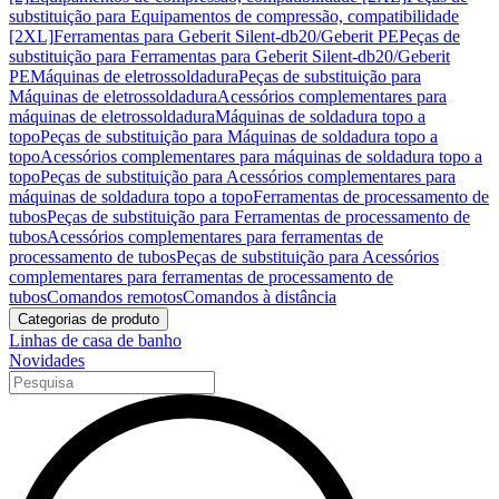
substituição para Equipamentos de compressão, compatibilidade
[2XL]
Ferramentas para Geberit Silent-db20/Geberit PE
Peças de
substituição para Ferramentas para Geberit Silent-db20/Geberit
PE
Máquinas de eletrossoldadura
Peças de substituição para
Máquinas de eletrossoldadura
Acessórios complementares para
máquinas de eletrossoldadura
Máquinas de soldadura topo a
topo
Peças de substituição para Máquinas de soldadura topo a
topo
Acessórios complementares para máquinas de soldadura topo a
topo
Peças de substituição para Acessórios complementares para
máquinas de soldadura topo a topo
Ferramentas de processamento de
tubos
Peças de substituição para Ferramentas de processamento de
tubos
Acessórios complementares para ferramentas de
processamento de tubos
Peças de substituição para Acessórios
complementares para ferramentas de processamento de
tubos
Comandos remotos
Comandos à distância
Categorias de produto
Linhas de casa de banho
Novidades