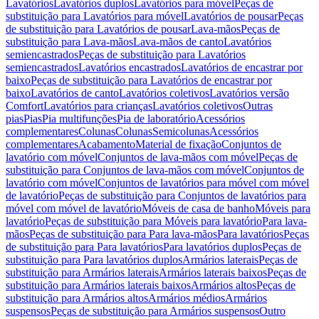
Lavatórios
Lavatórios duplos
Lavatórios para móvel
Peças de
substituição para Lavatórios para móvel
Lavatórios de pousar
Peças
de substituição para Lavatórios de pousar
Lava-mãos
Peças de
substituição para Lava-mãos
Lava-mãos de canto
Lavatórios
semiencastrados
Peças de substituição para Lavatórios
semiencastrados
Lavatórios encastrados
Lavatórios de encastrar por
baixo
Peças de substituição para Lavatórios de encastrar por
baixo
Lavatórios de canto
Lavatórios coletivos
Lavatórios versão
Comfort
Lavatórios para crianças
Lavatórios coletivos
Outras
pias
Pias
Pia multifunções
Pia de laboratório
Acessórios
complementares
Colunas
Colunas
Semicolunas
Acessórios
complementares
Acabamento
Material de fixação
Conjuntos de
lavatório com móvel
Conjuntos de lava-mãos com móvel
Peças de
substituição para Conjuntos de lava-mãos com móvel
Conjuntos de
lavatório com móvel
Conjuntos de lavatórios para móvel com móvel
de lavatório
Peças de substituição para Conjuntos de lavatórios para
móvel com móvel de lavatório
Móveis de casa de banho
Móveis para
lavatório
Peças de substituição para Móveis para lavatório
Para lava-
mãos
Peças de substituição para Para lava-mãos
Para lavatórios
Peças
de substituição para Para lavatórios
Para lavatórios duplos
Peças de
substituição para Para lavatórios duplos
Armários laterais
Peças de
substituição para Armários laterais
Armários laterais baixos
Peças de
substituição para Armários laterais baixos
Armários altos
Peças de
substituição para Armários altos
Armários médios
Armários
suspensos
Peças de substituição para Armários suspensos
Outro