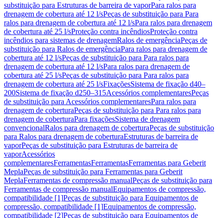
substituição para Estruturas de barreira de vapor
Para ralos para
drenagem de cobertura até 12 l/s
Peças de substituição para Para
ralos para drenagem de cobertura até 12 l/s
Para ralos para drenagem
de cobertura até 25 l/s
Proteção contra incêndios
Proteção contra
incêndios para sistemas de drenagem
Ralos de emergência
Peças de
substituição para Ralos de emergência
Para ralos para drenagem de
cobertura até 12 l/s
Peças de substituição para Para ralos para
drenagem de cobertura até 12 l/s
Para ralos para drenagem de
cobertura até 25 l/s
Peças de substituição para Para ralos para
drenagem de cobertura até 25 l/s
Fixações
Sistema de fixação d40–
200
Sistema de fixação d250–315
Acessórios complementares
Peças
de substituição para Acessórios complementares
Para ralos para
drenagem de cobertura
Peças de substituição para Para ralos para
drenagem de cobertura
Para fixações
Sistema de drenagem
convencional
Ralos para drenagem de cobertura
Peças de substituição
para Ralos para drenagem de cobertura
Estruturas de barreira de
vapor
Peças de substituição para Estruturas de barreira de
vapor
Acessórios
complementares
Ferramentas
Ferramentas
Ferramentas para Geberit
Mepla
Peças de substituição para Ferramentas para Geberit
Mepla
Ferramentas de compressão manual
Peças de substituição para
Ferramentas de compressão manual
Equipamentos de compressão,
compatibilidade [1]
Peças de substituição para Equipamentos de
compressão, compatibilidade [1]
Equipamentos de compressão,
compatibilidade [2]
Peças de substituição para Equipamentos de