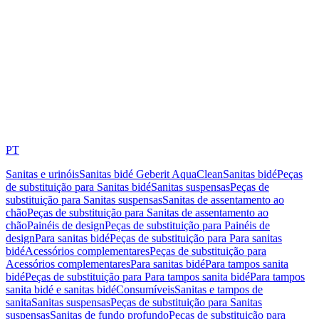
PT
Sanitas e urinóis
Sanitas bidé Geberit AquaClean
Sanitas bidé
Peças
de substituição para Sanitas bidé
Sanitas suspensas
Peças de
substituição para Sanitas suspensas
Sanitas de assentamento ao
chão
Peças de substituição para Sanitas de assentamento ao
chão
Painéis de design
Peças de substituição para Painéis de
design
Para sanitas bidé
Peças de substituição para Para sanitas
bidé
Acessórios complementares
Peças de substituição para
Acessórios complementares
Para sanitas bidé
Para tampos sanita
bidé
Peças de substituição para Para tampos sanita bidé
Para tampos
sanita bidé e sanitas bidé
Consumíveis
Sanitas e tampos de
sanita
Sanitas suspensas
Peças de substituição para Sanitas
suspensas
Sanitas de fundo profundo
Peças de substituição para