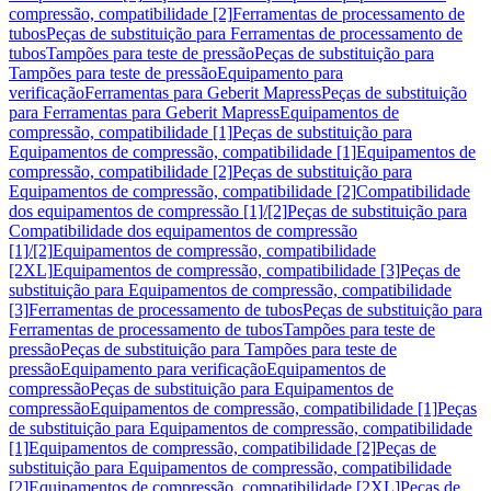
compressão, compatibilidade [2]
Ferramentas de processamento de
tubos
Peças de substituição para Ferramentas de processamento de
tubos
Tampões para teste de pressão
Peças de substituição para
Tampões para teste de pressão
Equipamento para
verificação
Ferramentas para Geberit Mapress
Peças de substituição
para Ferramentas para Geberit Mapress
Equipamentos de
compressão, compatibilidade [1]
Peças de substituição para
Equipamentos de compressão, compatibilidade [1]
Equipamentos de
compressão, compatibilidade [2]
Peças de substituição para
Equipamentos de compressão, compatibilidade [2]
Compatibilidade
dos equipamentos de compressão [1]/[2]
Peças de substituição para
Compatibilidade dos equipamentos de compressão
[1]/[2]
Equipamentos de compressão, compatibilidade
[2XL]
Equipamentos de compressão, compatibilidade [3]
Peças de
substituição para Equipamentos de compressão, compatibilidade
[3]
Ferramentas de processamento de tubos
Peças de substituição para
Ferramentas de processamento de tubos
Tampões para teste de
pressão
Peças de substituição para Tampões para teste de
pressão
Equipamento para verificação
Equipamentos de
compressão
Peças de substituição para Equipamentos de
compressão
Equipamentos de compressão, compatibilidade [1]
Peças
de substituição para Equipamentos de compressão, compatibilidade
[1]
Equipamentos de compressão, compatibilidade [2]
Peças de
substituição para Equipamentos de compressão, compatibilidade
[2]
Equipamentos de compressão, compatibilidade [2XL]
Peças de