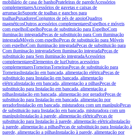
mobiliário de casa de banho
Prateleiras de parede
Acessórios
complementares
Acessórios de gavetas e caixas de
arrumação
Suporte de toalhas e ganchos para
toalhas
Puxadores
Conjuntos de pés de apoio
Quadros
magnéticos
Outros acessórios complementares
Espelhos e móveis
com espelho
Espelho
Peças de substituição para Espelho
Com
iluminação integrada
Peças de substituição para Com iluminação
integrada
Móveis com espelho
Peças de substituição para Móveis
com espelho
Com iluminação integrada
Peças de substituição para
Com iluminação integrada
Sem iluminação integrada
Peças de
substituição para Sem iluminação integrada
Acessórios
complementares
Elementos de luz
Outros acessórios
complementares
Torneiras
Torneiras
Peças de substituição para
Torneiras
Instalação em bancada, alimentação elétrica
Peças de
substituição para Instalação em bancada, alimentação
elétrica
Instalação em bancada, alimentação a pilhas
Peças de
substituição para Instalação em bancada, alimentação a
pilhas
Instalação em bancada, alimentação por gerador
Peças de
substituição para Instalação em bancada, alimentação por
gerador
Instalação em bancada, misturadora com um manípulo
Peças
de substituição para Instalação em bancada, misturadora com um
manípulo
Instalação à parede, alimentação elétrica
Peças de
substituição para Instalação à parede, alimentação elétrica
Instalação
à parede, alimentação a pilhas
Peças de substituição para Instalação à
parede, alimentação a pilhas
Instalação à parede, alimentação por