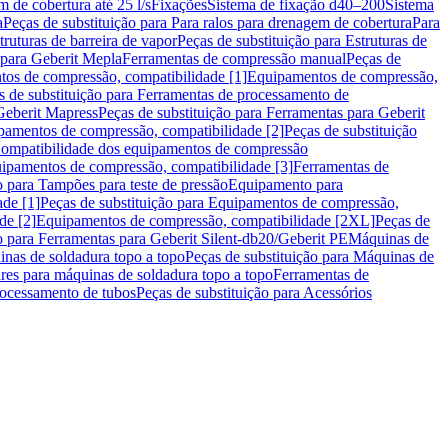
m de cobertura até 25 l/s
Fixações
Sistema de fixação d40–200
Sistema
a
Peças de substituição para Para ralos para drenagem de cobertura
Para
truturas de barreira de vapor
Peças de substituição para Estruturas de
 para Geberit Mepla
Ferramentas de compressão manual
Peças de
tos de compressão, compatibilidade [1]
Equipamentos de compressão,
s de substituição para Ferramentas de processamento de
Geberit Mapress
Peças de substituição para Ferramentas para Geberit
pamentos de compressão, compatibilidade [2]
Peças de substituição
 Compatibilidade dos equipamentos de compressão
uipamentos de compressão, compatibilidade [3]
Ferramentas de
o para Tampões para teste de pressão
Equipamento para
de [1]
Peças de substituição para Equipamentos de compressão,
de [2]
Equipamentos de compressão, compatibilidade [2XL]
Peças de
o para Ferramentas para Geberit Silent-db20/Geberit PE
Máquinas de
nas de soldadura topo a topo
Peças de substituição para Máquinas de
res para máquinas de soldadura topo a topo
Ferramentas de
rocessamento de tubos
Peças de substituição para Acessórios