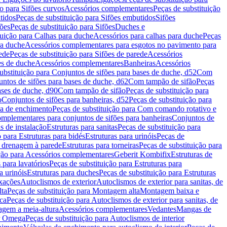
ão para Sifões curvos
Acessórios complementares
Peças de substituição
tidos
Peças de substituição para Sifões embutidos
Sifões
fões
Peças de substituição para Sifões
Duches e
tuição para Calhas para duche
Acessórios para calhas para duche
Peças
ra duche
Acessórios complementares para esgotos no pavimento para
ede
Peças de substituição para Sifões de parede
Acessórios
es de duche
Acessórios complementares
Banheiras
Acessórios
ubstituição para Conjuntos de sifões para bases de duche, d52
Com
untos de sifões para bases de duche, d62
Com tampão de sifão
Peças
ases de duche, d90
Com tampão de sifão
Peças de substituição para
o
Conjuntos de sifões para banheiras, d52
Peças de substituição para
a de enchimento
Peças de substituição para Com comando rotativo e
mplementares para conjuntos de sifões para banheiras
Conjuntos de
s de instalação
Estruturas para sanitas
Peças de substituição para
 para Estruturas para bidés
Estruturas para urinóis
Peças de
m drenagem à parede
Estruturas para torneiras
Peças de substituição para
ição para Acessórios complementares
Geberit Kombifix
Estruturas de
 para lavatórios
Peças de substituição para Estruturas para
a urinóis
Estruturas para duches
Peças de substituição para Estruturas
ixações
Autoclismos de exterior
Autoclismos de exterior para sanitas, de
ta
Peças de substituição para Montagem alta
Montagem baixa e
ica
Peças de substituição para Autoclismos de exterior para sanitas, de
gem a meia-altura
Acessórios complementares
Vedantes
Mangas de
or Omega
Peças de substituição para Autoclismos de interior