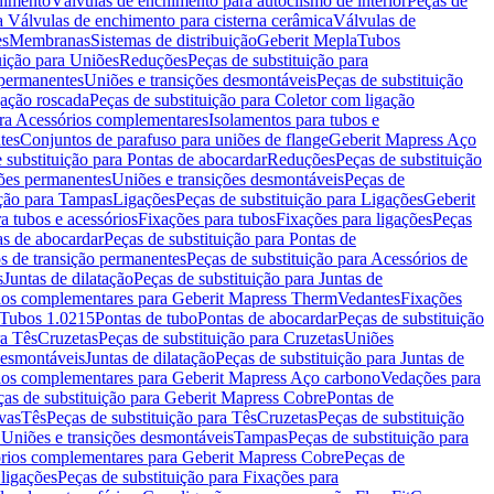
chimento
Válvulas de enchimento para autoclismo de interior
Peças de
a Válvulas de enchimento para cisterna cerâmica
Válvulas de
es
Membranas
Sistemas de distribuição
Geberit Mepla
Tubos
uição para Uniões
Reduções
Peças de substituição para
 permanentes
Uniões e transições desmontáveis
Peças de substituição
gação roscada
Peças de substituição para Coletor com ligação
ara Acessórios complementares
Isolamentos para tubos e
tes
Conjuntos de parafuso para uniões de flange
Geberit Mapress Aço
 substituição para Pontas de abocardar
Reduções
Peças de substituição
iões permanentes
Uniões e transições desmontáveis
Peças de
ição para Tampas
Ligações
Peças de substituição para Ligações
Geberit
a tubos e acessórios
Fixações para tubos
Fixações para ligações
Peças
as de abocardar
Peças de substituição para Pontas de
s de transição permanentes
Peças de substituição para Acessórios de
s
Juntas de dilatação
Peças de substituição para Juntas de
ios complementares para Geberit Mapress Therm
Vedantes
Fixações
Tubos 1.0215
Pontas de tubo
Pontas de abocardar
Peças de substituição
ra Tês
Cruzetas
Peças de substituição para Cruzetas
Uniões
desmontáveis
Juntas de dilatação
Peças de substituição para Juntas de
ios complementares para Geberit Mapress Aço carbono
Vedações para
ças de substituição para Geberit Mapress Cobre
Pontas de
vas
Tês
Peças de substituição para Tês
Cruzetas
Peças de substituição
a Uniões e transições desmontáveis
Tampas
Peças de substituição para
rios complementares para Geberit Mapress Cobre
Peças de
 ligações
Peças de substituição para Fixações para