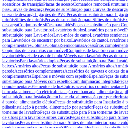
acessórios de transição
Placas de acesso
Comandos remotos
Estruturas 
pias
Curvas de descarga
Peças de substituição para Curvas de descarga
curva de descarga
Ligações de PVC
Peças de substituição para Ligaç
urinóis
Sifões de urinóis
Peças de substituição para Sifões de urinóis
Ex
descarga
Conjuntos de sifões para bidés
Peças de substituição para Con
substituição para Lavatórios
Lavatórios duplos
Lavatórios para móvel
P
substituição para Lava-mãos
Lava-mãos de canto
Lavatórios semiencas
para Lavatórios de encastrar por baixo
Lavatórios de canto
Lavatórios 
complementares
Colunas
Colunas
Semicolunas
Acessórios complementa
Conjuntos de lava-mãos com móvel
Conjuntos de lavatório com móve
lavatório
Móveis de casa de banho
Móveis para lavatório
Peças de subst
lavatórios
Para lavatórios duplos
Peças de substituição para Para lavató
baixos
Armários altos
Peças de substituição para Armários altos
Armári
parede
Acessórios complementares
Acessórios de gavetas e caixas de 
complementares
Espelhos e móveis com espelho
Espelho
Peças de subs
substituição para Móveis com espelho
Com iluminação integrada
Peças
complementares
Elementos de luz
Outros acessórios complementares
T
bancada, alimentação elétrica
Instalação em bancada, alimentação a pi
substituição para Instalação em bancada, alimentação por gerador
Inst
à parede, alimentação elétrica
Peças de substituição para Instalação à p
pilhas
Instalação à parede, alimentação por gerador
Peças de substituiç
torneiras de lavatório
Peças de substituição para Para torneiras de lavat
de sifões para lavatórios
Sifões curvos
Peças de substituição para Sifõe
lavatórios
Peças de substituição para Sifões de tubo interior para lavató
modelo economizador de espaço
Sifões embutidos
Peças de substituiç