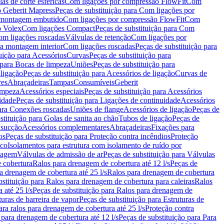
as de corte esféricas
Com ligações por compressão FlowFit
Com
 Geberit Mapress
Peças de substituição para Com ligações por
ra montagem embutido
Com ligações por compressão FlowFit
Com
o Volex
Com ligações Compact
Peças de substituição para Com
m ligações roscadas
Válvulas de retenção
Com ligações por
ra montagem interior
Com ligações roscadas
Peças de substituição para
uição para Acessórios
Curvas
Peças de substituição para
 para Bocas de limpeza
Uniões
Peças de substituição para
 ligação
Peças de substituição para Acessórios de ligação
Curvas de
res
Abraçadeiras
Tampas
Consumíveis
Geberit
limpeza
Acessórios especiais
Peças de substituição para Acessórios
idade
Peças de substituição para Ligações de continuidade
Acessórios
para Conexões roscadas
Uniões de flange
Acessórios de ligação
Peças de
stituição para Golas de sanita ao chão
Tubos de ligação
Peças de
 sucção
Acessórios complementares
Abraçadeiras
Fixações para
os
Peças de substituição para Proteção contra incêndios
Proteção
ico
Isolamentos para estrutura com isolamento de ruído por
enagem
Válvulas de admissão de ar
Peças de substituição para Válvulas
e cobertura
Ralos para drenagem de cobertura até 12 l/s
Peças de
a drenagem de cobertura até 25 l/s
Ralos para drenagem de cobertura
bstituição para Ralos para drenagem de cobertura para caleiras
Ralos
 até 25 l/s
Peças de substituição para Ralos para drenagem de
turas de barreira de vapor
Peças de substituição para Estruturas de
ara ralos para drenagem de cobertura até 25 l/s
Proteção contra
 para drenagem de cobertura até 12 l/s
Peças de substituição para Para