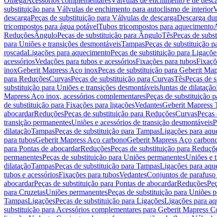
Omega
Acessórios complementares
Válvulas de enchimento e de desc
substituição para Válvulas de enchimento para autoclismo de interior
V
descarga
Peças de substituição para Válvulas de descarga
Descarga du
tricompostos para água potável
Tubos tricompostos para aquecimento
A
Reduções
Ângulo
Peças de substituição para Ângulo
Tês
Peças de subst
para Uniões e transições desmontáveis
Tampas
Peças de substituição 
roscada
Ligações para aquecimento
Peças de substituição para Ligaçõ
acessórios
Vedações para tubos e acessórios
Fixações para tubos
Fixaçõ
inox
Geberit Mapress Aço inox
Peças de substituição para Geberit Ma
para Reduções
Curvas
Peças de substituição para Curvas
Tês
Peças de s
substituição para Uniões e transições desmontáveis
Juntas de dilatação
Mapress Aço inox, acessórios complementares
Peças de substituição 
de substituição para Fixações para ligações
Vedantes
Geberit Mapress
abocardar
Reduções
Peças de substituição para Reduções
Curvas
Peças 
transição permanentes
Uniões e acessórios de transição desmontáveis
P
dilatação
Tampas
Peças de substituição para Tampas
Ligações para aqu
para tubos
Geberit Mapress Aço carbono
Geberit Mapress Aço carbon
para Pontas de abocardar
Reduções
Peças de substituição para Reduçõ
permanentes
Peças de substituição para Uniões permanentes
Uniões e 
dilatação
Tampas
Peças de substituição para Tampas
Ligações para aqu
tubos e acessórios
Fixações para tubos
Vedantes
Conjuntos de parafuso 
abocardar
Peças de substituição para Pontas de abocardar
Reduções
Peç
para Cruzetas
Uniões permanentes
Peças de substituição para Uniões 
Tampas
Ligações
Peças de substituição para Ligações
Ligações para a
substituição para Acessórios complementares para Geberit Mapress C