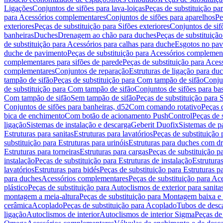
Ligações
Conjuntos de sifões para lava-loiças
Peças de substituição par
para Acessórios complementares
Conjuntos de sifões para aparelhos
Pe
exteriores
Peças de substituição para Sifões exteriores
Conjuntos de sif
banheiras
Duches
Drenagem ao chão para duches
Peças de substituiçã
de substituição para Acessórios para calhas para duche
Esgotos no pav
duche de pavimento
Peças de substituição para Acessórios complemen
complementares para sifões de parede
Peças de substituição para Aces
complementares
Conjuntos de reparação
Estruturas de ligação para du
tampão de sifão
Peças de substituição para Com tampão de sifão
Conjun
de substituição para Com tampão de sifão
Conjuntos de sifões para ba
Com tampão de sifão
Sem tampão de sifão
Peças de substituição para
Conjuntos de sifões para banheiras, d52
Com comando rotativo
Peças 
bica de enchimento
Com botão de acionamento PushControl
Peças de 
ligação
Sistemas de instalação e descarga
Geberit Duofix
Sistemas de p
Estruturas para sanitas
Estruturas para lavatórios
Peças de substituição 
substituição para Estruturas para urinóis
Estruturas para duches com d
Estruturas para torneiras
Estruturas para cargas
Peças de substituição pa
instalação
Peças de substituição para Estruturas de instalação
Estruturas
lavatórios
Estruturas para bidés
Peças de substituição para Estruturas p
para duches
Acessórios complementares
Peças de substituição para A
plástico
Peças de substituição para Autoclismos de exterior para sanitas
montagem a meia-altura
Peças de substituição para Montagem baixa e
cerâmica
Acoplado
Peças de substituição para Acoplado
Tubos de desca
ligação
Autoclismos de interior
Autoclismos de interior Sigma
Peças de