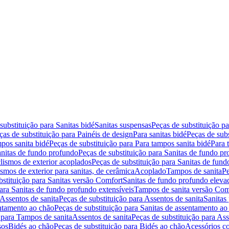
substituição para Sanitas bidé
Sanitas suspensas
Peças de substituição p
ças de substituição para Painéis de design
Para sanitas bidé
Peças de subs
pos sanita bidé
Peças de substituição para Para tampos sanita bidé
Para 
nitas de fundo profundo
Peças de substituição para Sanitas de fundo p
lismos de exterior acoplados
Peças de substituição para Sanitas de fund
smos de exterior para sanitas, de cerâmica
Acoplado
Tampos de sanita
Pe
bstituição para Sanitas versão Comfort
Sanitas de fundo profundo eleva
para Sanitas de fundo profundo extensíveis
Tampos de sanita versão Com
Assentos de sanita
Peças de substituição para Assentos de sanita
Sanitas 
entamento ao chão
Peças de substituição para Sanitas de assentamento ao
 para Tampos de sanita
Assentos de sanita
Peças de substituição para Ass
sos
Bidés ao chão
Peças de substituição para Bidés ao chão
Acessórios c