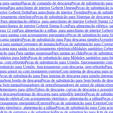
 para sanitas
Placas de comando de descarga
Peças de substituição par
Sigma
Para autoclismo de interior Geberit Omega
Peças de substituição p
terior Geberit Delta
Para autoclismo de interior Twinline
Peças de substit
cionamento eletrónico
Peças de substituição para Sistemas de descarga 
 Para alimentação elétrica, para autoclismo de interior Geberit Sigma 1
 autoclismos de interior Geberit Sigma 8 cm
Para alimentação elétrica, 
Omega 12 cm
Para alimentação a pilhas, para autoclismo de interior Gebe
 para sanitas com acionamento pneumático
Peças de substituição para 
scarga simples
Peças de substituição para Para descarga simples
Acessóri
a para sanitas
Conjuntos de instalação
Peças de substituição para Conjun
escarga para sanita com acionamento eletrónico
Módulos sanitários Geber
uição para Para sanitas suspensas
Para sanitas ao chão
Peças de substitui
itários para bidés
Peças de substituição para Módulos sanitários para bi
ga, com rebordo
Peças de substituição para Urinóis, funcionamento com
bstituição para Urinóis, funcionamento com descarga, sem rebordo
Para
 para urinol ou com montagem exterior
Com sistema de descarga para ur
Peças de substituição para Para sistema de descarga para urinóis integra
mpa
Sem bordo de descarga
Peças de substituição para Sem bordo de des
ara Sem tampa
Separadores de urinol
Separadores de urinol de plástico
Sep
lementares para sifões
Tubos de descarga, curvas de descarga e acessóri
de descarga
Sistemas de descarga para urinol
De interior
Peças de substitu
tação elétrica
Com acionamento eletrónico, alimentação a pilhas
Peças d
acionamento pneumático
Exterior
Peças de substituição para Exterior
Com 
o eletrónico, alimentação a pilhas
Peças de substituição para Com acio
s
Kits de estrutura e de substituição
Peças de substituição para Kits de est