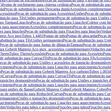
arga
Válvulas de enchimento
Peças de substituição para Válvulas de en
álvulas de enchimento para cisterna cerâmica
Peças de substituição par
pla
Peças de substituição para Descarga dupla
Acessórios complementar
cessórios
Peças de substituição para Acessórios
Uniões
Peças de substit
ituição para Tês
Uniões permanentes
Peças de substituição para Uniões
para Tampas
Ligações
Peças de substituição para Ligações
Coletor com li
es para aquecimento
Acessórios complementares
Peças de substituição p
es para ligações
Peças de substituição para Fixações para ligações
Vedan
press Aço inox
Tubos 1.4401
Pontas de tubo
Pontas de abocardar
Peças de
ubstituição para Tês
Uniões permanentes
Peças de substituição para Un
Peças de substituição para Juntas de dilatação
Tampas
Peças de substitu
para Geberit Mapress Aço inox, acessórios complementares
Vedações par
 Therm
Tubos Therm
Acessório
Peças de substituição para Acessório
Pont
de substituição para Curvas
Tês
Peças de substituição para Tês
Acessório
eças de substituição para Uniões e acessórios de transição desmontávei
ecimento
Peças de substituição para Ligações para aquecimento
Acessór
o
Peças de substituição para Geberit Mapress Aço carbono
Tubos 1.0034
es
Curvas
Peças de substituição para Curvas
Tês
Peças de substituição pa
transições desmontáveis
Peças de substituição para Uniões e transições 
ecimento
Peças de substituição para Ligações para aquecimento
Acessór
para uniões de flange
Geberit Mapress Cobre
Geberit Mapress Cobre
Pe
as de substituição para Reduções
Curvas
Peças de substituição para Cur
permanentes
Uniões e transições desmontáveis
Peças de substituição par
quecimento
Peças de substituição para Ligações para aquecimento
Acessó
obre
Vedações para tubos e acessórios
Fixações para tubos
Fixações para