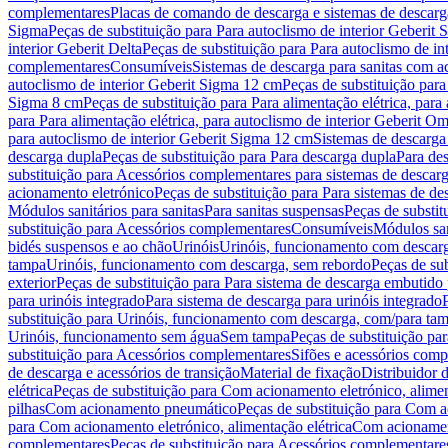
complementares
Placas de comando de descarga e sistemas de descarga
Sigma
Peças de substituição para Para autoclismo de interior Geberit 
interior Geberit Delta
Peças de substituição para Para autoclismo de in
complementares
Consumíveis
Sistemas de descarga para sanitas com a
autoclismo de interior Geberit Sigma 12 cm
Peças de substituição para
Sigma 8 cm
Peças de substituição para Para alimentação elétrica, para
para Para alimentação elétrica, para autoclismo de interior Geberit 
para autoclismo de interior Geberit Sigma 12 cm
Sistemas de descarga
descarga dupla
Peças de substituição para Para descarga dupla
Para de
substituição para Acessórios complementares para sistemas de descarg
acionamento eletrónico
Peças de substituição para Para sistemas de d
Módulos sanitários para sanitas
Para sanitas suspensas
Peças de substit
substituição para Acessórios complementares
Consumíveis
Módulos san
bidés suspensos e ao chão
Urinóis
Urinóis, funcionamento com descar
tampa
Urinóis, funcionamento com descarga, sem rebordo
Peças de su
exterior
Peças de substituição para Para sistema de descarga embutido
para urinóis integrado
Para sistema de descarga para urinóis integrado
substituição para Urinóis, funcionamento com descarga, com/para ta
Urinóis, funcionamento sem água
Sem tampa
Peças de substituição p
substituição para Acessórios complementares
Sifões e acessórios comp
de descarga e acessórios de transição
Material de fixação
Distribuidor 
elétrica
Peças de substituição para Com acionamento eletrónico, alimen
pilhas
Com acionamento pneumático
Peças de substituição para Com 
para Com acionamento eletrónico, alimentação elétrica
Com acionament
complementares
Peças de substituição para Acessórios complementare