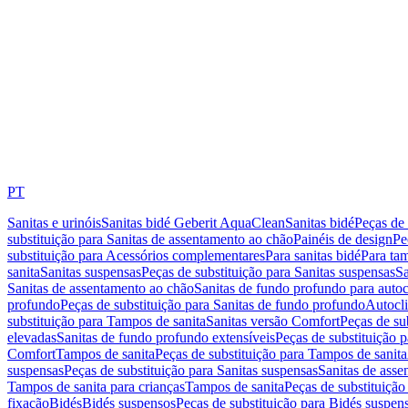
PT
Sanitas e urinóis
Sanitas bidé Geberit AquaClean
Sanitas bidé
Peças de 
substituição para Sanitas de assentamento ao chão
Painéis de design
Pe
substituição para Acessórios complementares
Para sanitas bidé
Para tam
sanita
Sanitas suspensas
Peças de substituição para Sanitas suspensas
Sa
Sanitas de assentamento ao chão
Sanitas de fundo profundo para autoc
profundo
Peças de substituição para Sanitas de fundo profundo
Autocli
substituição para Tampos de sanita
Sanitas versão Comfort
Peças de su
elevadas
Sanitas de fundo profundo extensíveis
Peças de substituição 
Comfort
Tampos de sanita
Peças de substituição para Tampos de sanita
suspensas
Peças de substituição para Sanitas suspensas
Sanitas de ass
Tampos de sanita para crianças
Tampos de sanita
Peças de substituição
fixação
Bidés
Bidés suspensos
Peças de substituição para Bidés suspen