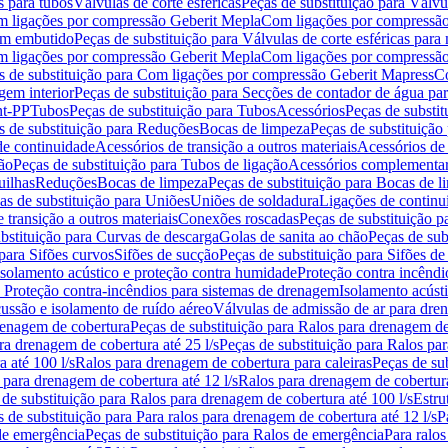
s para tubos
Válvulas de corte esféricas
Peças de substituição para Válvul
om ligações por compressão Geberit Mepla
Com ligações por compressão
gem embutido
Peças de substituição para Válvulas de corte esféricas pa
om ligações por compressão Geberit Mepla
Com ligações por compressã
s de substituição para Com ligações por compressão Geberit Mapress
Co
gem interior
Peças de substituição para Secções de contador de água pa
nt-PP
Tubos
Peças de substituição para Tubos
Acessórios
Peças de substit
s de substituição para Reduções
Bocas de limpeza
Peças de substituição
de continuidade
Acessórios de transição a outros materiais
Acessórios de
ão
Peças de substituição para Tubos de ligação
Acessórios complementa
uilhas
Reduções
Bocas de limpeza
Peças de substituição para Bocas de 
as de substituição para Uniões
Uniões de soldadura
Ligações de continu
 transição a outros materiais
Conexões roscadas
Peças de substituição 
bstituição para Curvas de descarga
Golas de sanita ao chão
Peças de sub
 para Sifões curvos
Sifões de sucção
Peças de substituição para Sifões de
 isolamento acústico e proteção contra humidade
Proteção contra incêndi
a Proteção contra-incêndios para sistemas de drenagem
Isolamento acúst
cussão e isolamento de ruído aéreo
Válvulas de admissão de ar para dr
renagem de cobertura
Peças de substituição para Ralos para drenagem d
ra drenagem de cobertura até 25 l/s
Peças de substituição para Ralos par
 até 100 l/s
Ralos para drenagem de cobertura para caleiras
Peças de su
 para drenagem de cobertura até 12 l/s
Ralos para drenagem de cobertura
 de substituição para Ralos para drenagem de cobertura até 100 l/s
Estru
 de substituição para Para ralos para drenagem de cobertura até 12 l/s
P
de emergência
Peças de substituição para Ralos de emergência
Para ralos