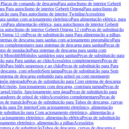
a Placas de comando de descarga
Para autoclismo de interior Geberit
ara Para autoclismo de interior Geberit Omega
Para autoclismo de
uição para Para autoclismo de interior Twinline
Acessórios
para sanitas com acionamento eletrónico
Para alimentação elétrica, para
2 cm
Para alimentação elétrica, para autoclismos de interior Geberit
para autoclismo de interior Geberit Omega 12 cm
Peças de substituição
rit Sigma 12 cm
Peças de substituição para Para alimentação a pilhas,
Sistemas de descarga para sanitas com acionamento pneumático
Para
os complementares para sistemas de descarga para sanitas
Peças de
tos de instalação
Para sistemas de descarga para sanita com
it Monolith
Módulos sanitários para sanitas
Peças de substituição para
ção para Para sanitas ao chão
Acessórios complementares
Peças de
dés
Para bidés suspensos e ao chão
Peças de substituição para Para
 descarga, com rebordo
Sem tampa
Peças de substituição para Sem
 sistema de descarga embutido para urinol ou com montagem
inóis integrado
Peças de substituição para Com sistema de descarga
do
Urinóis, funcionamento com descarga, com/para tampa
Peças de
carga
Urinóis, funcionamento sem água
Peças de substituição para
aradores de urinol de vidro
Acessórios complementares
Peças de
os de transição
Peças de substituição para Tubos de descarga, curvas
ição para De interior
Com acionamento eletrónico, alimentação
e substituição para Com acionamento eletrónico, alimentação a
acionamento eletrónico, alimentação elétrica
Peças de substituição
namento eletrónico, alimentação a pilhas
Acessórios
rutura e de substituição
Tubos de descarga, curvas de descarga e