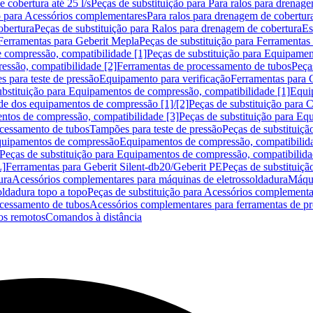
 cobertura até 25 l/s
Peças de substituição para Para ralos para drenage
o para Acessórios complementares
Para ralos para drenagem de cobertur
obertura
Peças de substituição para Ralos para drenagem de cobertura
Es
Ferramentas para Geberit Mepla
Peças de substituição para Ferramentas
 compressão, compatibilidade [1]
Peças de substituição para Equipamen
essão, compatibilidade [2]
Ferramentas de processamento de tubos
Peça
s para teste de pressão
Equipamento para verificação
Ferramentas para 
ubstituição para Equipamentos de compressão, compatibilidade [1]
Equi
de dos equipamentos de compressão [1]/[2]
Peças de substituição para
tos de compressão, compatibilidade [3]
Peças de substituição para Eq
ocessamento de tubos
Tampões para teste de pressão
Peças de substituiçã
Equipamentos de compressão
Equipamentos de compressão, compatibilida
Peças de substituição para Equipamentos de compressão, compatibilida
L]
Ferramentas para Geberit Silent-db20/Geberit PE
Peças de substituiçã
ura
Acessórios complementares para máquinas de eletrossoldadura
Máqui
ldadura topo a topo
Peças de substituição para Acessórios complementa
ocessamento de tubos
Acessórios complementares para ferramentas de p
s remotos
Comandos à distância