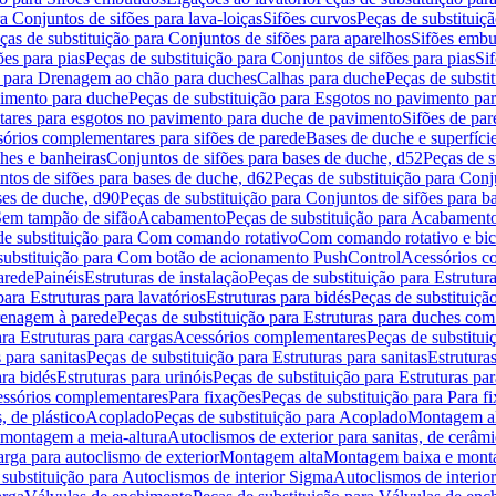
a Conjuntos de sifões para lava-loiças
Sifões curvos
Peças de substituiç
ças de substituição para Conjuntos de sifões para aparelhos
Sifões embu
ões para pias
Peças de substituição para Conjuntos de sifões para pias
Si
o para Drenagem ao chão para duches
Calhas para duche
Peças de substi
imento para duche
Peças de substituição para Esgotos no pavimento pa
tares para esgotos no pavimento para duche de pavimento
Sifões de par
sórios complementares para sifões de parede
Bases de duche e superfíci
ches e banheiras
Conjuntos de sifões para bases de duche, d52
Peças de s
tos de sifões para bases de duche, d62
Peças de substituição para Conj
ses de duche, d90
Peças de substituição para Conjuntos de sifões para b
 Sem tampão de sifão
Acabamento
Peças de substituição para Acabament
de substituição para Com comando rotativo
Com comando rotativo e bic
substituição para Com botão de acionamento PushControl
Acessórios co
arede
Painéis
Estruturas de instalação
Peças de substituição para Estrutura
para Estruturas para lavatórios
Estruturas para bidés
Peças de substituição
renagem à parede
Peças de substituição para Estruturas para duches co
ra Estruturas para cargas
Acessórios complementares
Peças de substitu
 para sanitas
Peças de substituição para Estruturas para sanitas
Estruturas
ara bidés
Estruturas para urinóis
Peças de substituição para Estruturas par
cessórios complementares
Para fixações
Peças de substituição para Para f
, de plástico
Acoplado
Peças de substituição para Acoplado
Montagem al
 montagem a meia-altura
Autoclismos de exterior para sanitas, de cerâm
rga para autoclismo de exterior
Montagem alta
Montagem baixa e monta
 substituição para Autoclismos de interior Sigma
Autoclismos de interi