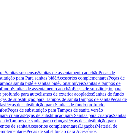
ara Sanitas suspensas
Sanitas de assentamento ao chão
Peças de
tituição para Para sanitas bidé
Acessórios complementares
Peças de
tampos sanita bidé e sanitas bidé
Consumíveis
Sanitas e tampos de
rofundo
Sanitas de assentamento ao chão
Peças de substituição para
o profundo para autoclismos de exterior acoplados
Sanitas de fundo
ças de substituição para Tampos de sanita
Tampos de sanita
Peças de
das
Peças de substituição para Sanitas de fundo profundo
fort
Peças de substituição para Tampos de sanita versão
para crianças
Peças de substituição para Sanitas para crianças
Sanitas
 chão
Tampos de sanita para crianças
Peças de substituição para
entos de sanita
Acessórios complementares
Ligações
Material de
omplementares
Peças de substituição para Acessórios