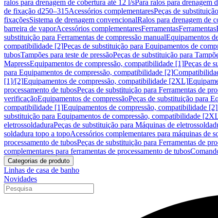
ralos para drenagem de cobertura até 12 l/s
Para ralos para drenagem de
de fixação d250–315
Acessórios complementares
Peças de substituiçã
fixações
Sistema de drenagem convencional
Ralos para drenagem de c
barreira de vapor
Acessórios complementares
Ferramentas
Ferramentas
substituição para Ferramentas de compressão manual
Equipamentos de
compatibilidade [2]
Peças de substituição para Equipamentos de compr
tubos
Tampões para teste de pressão
Peças de substituição para Tampõe
Mapress
Equipamentos de compressão, compatibilidade [1]
Peças de s
para Equipamentos de compressão, compatibilidade [2]
Compatibilida
[1]/[2]
Equipamentos de compressão, compatibilidade [2XL]
Equipamen
processamento de tubos
Peças de substituição para Ferramentas de pr
verificação
Equipamentos de compressão
Peças de substituição para 
compatibilidade [1]
Equipamentos de compressão, compatibilidade [2]
substituição para Equipamentos de compressão, compatibilidade [2X
eletrossoldadura
Peças de substituição para Máquinas de eletrossoldad
soldadura topo a topo
Acessórios complementares para máquinas de so
processamento de tubos
Peças de substituição para Ferramentas de pr
complementares para ferramentas de processamento de tubos
Comando
Categorias de produto
Linhas de casa de banho
Novidades