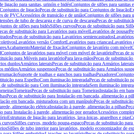
de ligação para sanitas, urinóis e bidés
Conjuntos de sifões para sanitas e
Conjuntos de ligação
Peças de substituição para Conjuntos de ligação
Ex
ões de PVC
Acessórios de transição e de união
Conjuntos de sifões para u
tensões de tubo de descarga e de curva de descarga
Peças de substituiç
juntos de sifões para bidés
Sifões curvos
Peças de substituição para Sif
eças de substituição para Lavatórios para móvel
Lavatórios de pousar
Pe
trados
Peças de substituição para Lavatórios semiencastrados
Lavatórios
coletivos
Lavatórios versão Comfort
Lavatórios para crianças
Lavatórios 
res
Acabamento
Material de fixação
Conjuntos de lavatório com móvel
C
l
Conjuntos de lavatórios para móvel com móvel de lavatório
Peças de s
ituição para Móveis para lavatório
Para lava-mãos
Peças de substituição
rios duplos
Armários laterais
Peças de substituição para Armários laterais
os médios
Armários suspensos
Peças de substituição para Armários susp
arrumação
Suporte de toalhas e ganchos para toalhas
Puxadores
Conjuntos
tituição para Espelho
Com iluminação integrada
Peças de substituição 
 de substituição para Com iluminação integrada
Sem iluminação integr
orneiras
Torneiras
Peças de substituição para Torneiras
Instalação em banc
lhas
Peças de substituição para Instalação em bancada, alimentação a pil
alação em bancada, misturadora com um manípulo
Peças de substituiçã
arede, alimentação elétrica
Instalação à parede, alimentação a pilhas
Peça
ão para Instalação à parede, alimentação por gerador
Acessórios comple
ório
Estruturas de ligação para lavatórios, lava-loiças, aparelhos e pias
Co
s curvos
Sifões curvos, modelo poupa-espaço
Peças de substituição par
rios
Sifões de tubo interior para lavatórios, modelo economizador de es
ão para Sifões embutidos
Ligações ao lavatório
Peças de substituição par