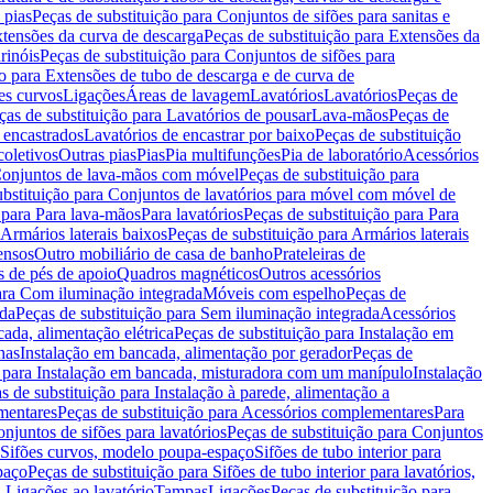
 pias
Peças de substituição para Conjuntos de sifões para sanitas e
tensões da curva de descarga
Peças de substituição para Extensões da
rinóis
Peças de substituição para Conjuntos de sifões para
ão para Extensões de tubo de descarga e de curva de
ões curvos
Ligações
Áreas de lavagem
Lavatórios
Lavatórios
Peças de
ças de substituição para Lavatórios de pousar
Lava-mãos
Peças de
 encastrados
Lavatórios de encastrar por baixo
Peças de substituição
coletivos
Outras pias
Pias
Pia multifunções
Pia de laboratório
Acessórios
onjuntos de lava-mãos com móvel
Peças de substituição para
ubstituição para Conjuntos de lavatórios para móvel com móvel de
 para Para lava-mãos
Para lavatórios
Peças de substituição para Para
Armários laterais baixos
Peças de substituição para Armários laterais
ensos
Outro mobiliário de casa de banho
Prateleiras de
 de pés de apoio
Quadros magnéticos
Outros acessórios
para Com iluminação integrada
Móveis com espelho
Peças de
ada
Peças de substituição para Sem iluminação integrada
Acessórios
ada, alimentação elétrica
Peças de substituição para Instalação em
has
Instalação em bancada, alimentação por gerador
Peças de
o para Instalação em bancada, misturadora com um manípulo
Instalação
s de substituição para Instalação à parede, alimentação a
mentares
Peças de substituição para Acessórios complementares
Para
njuntos de sifões para lavatórios
Peças de substituição para Conjuntos
a Sifões curvos, modelo poupa-espaço
Sifões de tubo interior para
paço
Peças de substituição para Sifões de tubo interior para lavatórios,
a Ligações ao lavatório
Tampas
Ligações
Peças de substituição para