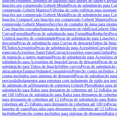
ligações
Vedantes
Conjuntos de parafuso para uniões de flange
Válvula
ligações por compressão Geberit Mepla
Peças de substituição para C
compressão Geberit Mapress
Válvulas de corte esféricas para monta
ligações por compressão Geberit Mepla
Peças de substituição para C
ligações Compact
Com ligações por compressão Geberit Mapress
Peça
compressão Geberit Mapress
Secções de contador de água para monta
Com ligações roscadas
Sistemas de drenagem de edifícios
Geberit Sile
Curvas
Forquilhas
Peças de substituição para Forquilhas
Reduções
Peça
Uniões
Ligações de continuidade
Peças de substituição para Ligações 
descarga
Peças de substituição para Curvas de descarga
Tubos de ligaç
PE
Tubos
Acessórios
Peças de substituição para Acessórios
Curvas
Forq
especiais
Acessórios SuperTube
Curvas
Acessórios especiais
Uniões
Peç
de transição a outros materiais
Peças de substituição para Acessórios de
substituição para Acessórios de ligação
Curvas de descarga
Peças de su
substituição para Tubos de ligação
Sifões curvos
Peças de substituição
abraçadeiras
Tampas
Vedantes
Consumíveis
Proteção contra incêndios,
contra-incêndios para sistemas de drenagem
Peças de substituição par
percussão
Isolamentos para estrutura com isolamento de ruído por per
de admissão de ar
Drenagem de cobertura Geberit Pluvia
Ralos para d
substituição para Ralos para drenagem de cobertura até 12 l/s
Ralos pa
até 100 l/s
Peças de substituição para Ralos para drenagem de cobertura
para drenagem de cobertura até 12 l/s
Peças de substituição para Ralos
cobertura até 25 l/s
Ralos para drenagem de cobertura até 100 l/s
Peças
barreira de vapor
Para ralos para drenagem de cobertura até 12 l/s
Peças
incêndios
Proteção contra incêndios para sistemas de drenagem
Ralos 