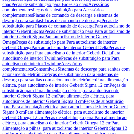
chão
Peças de substituição para Bidés ao chão
Acessórios
complementares
Peças de substituição para Acessórios
complementares
Placas de comando de descarga e sistemas de
descarga para sanitas
Placas de comando de descarga
Peças de
substituição para Placas de comando de descarga
Para autoclismo de
interior Geberit Sigma
Peças de substituição para Para autoclismo de
interior Geberit Sigma
Para autoclismo de interior Geberit
Omega
Peças de substituição para Para autoclismo de interior
Geberit Omega
Para autoclismo de interior Geberit Delta
Peças de
substituição para Para autoclismo de interior Geberit Delta
Para
autoclismo de interior Twinline
Peças de substituição para Para
autoclismo de interior Twinline
Acessórios
complementares
Consumíveis
Sistemas de descarga para sanitas com
acionamento eletrónico
Peças de substituição para Sistemas de
descarga para sanitas com acionamento eletrónico
Para alimentação
elétrica, para autoclismo de interior Geberit Sigma 12 cm
Peças de
substituição para Para alimentação elétrica, para autoclismo de
interior Geberit Sigma 12 cm
Para alimentação elétrica, para
autoclismos de interior Geberit Sigma 8 cm
Peças de substituição
para Para alimentação elétrica, para autoclismos de interior Geberit
Sigma 8 cm
Para alimentação elétrica, para autoclismo de interior
Geberit Omega 12 cm
Peças de substituição para Para alimentação
elétrica, para autoclismo de interior Geberit Omega 12 cm
Para
alimentação a pilhas, para autoclismo de interior Geberit Sigma 12
cm
Peças de substituição para Para alimentação a pilhas, para