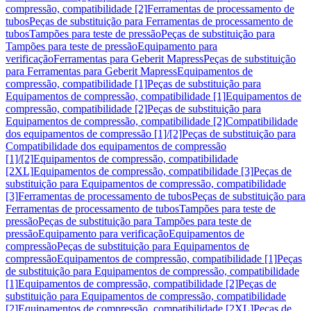
compressão, compatibilidade [2]
Ferramentas de processamento de
tubos
Peças de substituição para Ferramentas de processamento de
tubos
Tampões para teste de pressão
Peças de substituição para
Tampões para teste de pressão
Equipamento para
verificação
Ferramentas para Geberit Mapress
Peças de substituição
para Ferramentas para Geberit Mapress
Equipamentos de
compressão, compatibilidade [1]
Peças de substituição para
Equipamentos de compressão, compatibilidade [1]
Equipamentos de
compressão, compatibilidade [2]
Peças de substituição para
Equipamentos de compressão, compatibilidade [2]
Compatibilidade
dos equipamentos de compressão [1]/[2]
Peças de substituição para
Compatibilidade dos equipamentos de compressão
[1]/[2]
Equipamentos de compressão, compatibilidade
[2XL]
Equipamentos de compressão, compatibilidade [3]
Peças de
substituição para Equipamentos de compressão, compatibilidade
[3]
Ferramentas de processamento de tubos
Peças de substituição para
Ferramentas de processamento de tubos
Tampões para teste de
pressão
Peças de substituição para Tampões para teste de
pressão
Equipamento para verificação
Equipamentos de
compressão
Peças de substituição para Equipamentos de
compressão
Equipamentos de compressão, compatibilidade [1]
Peças
de substituição para Equipamentos de compressão, compatibilidade
[1]
Equipamentos de compressão, compatibilidade [2]
Peças de
substituição para Equipamentos de compressão, compatibilidade
[2]
Equipamentos de compressão, compatibilidade [2XL]
Peças de