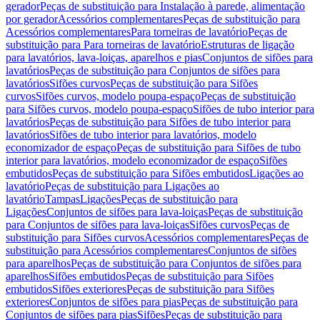
gerador
Peças de substituição para Instalação à parede, alimentação
por gerador
Acessórios complementares
Peças de substituição para
Acessórios complementares
Para torneiras de lavatório
Peças de
substituição para Para torneiras de lavatório
Estruturas de ligação
para lavatórios, lava-loiças, aparelhos e pias
Conjuntos de sifões para
lavatórios
Peças de substituição para Conjuntos de sifões para
lavatórios
Sifões curvos
Peças de substituição para Sifões
curvos
Sifões curvos, modelo poupa-espaço
Peças de substituição
para Sifões curvos, modelo poupa-espaço
Sifões de tubo interior para
lavatórios
Peças de substituição para Sifões de tubo interior para
lavatórios
Sifões de tubo interior para lavatórios, modelo
economizador de espaço
Peças de substituição para Sifões de tubo
interior para lavatórios, modelo economizador de espaço
Sifões
embutidos
Peças de substituição para Sifões embutidos
Ligações ao
lavatório
Peças de substituição para Ligações ao
lavatório
Tampas
Ligações
Peças de substituição para
Ligações
Conjuntos de sifões para lava-loiças
Peças de substituição
para Conjuntos de sifões para lava-loiças
Sifões curvos
Peças de
substituição para Sifões curvos
Acessórios complementares
Peças de
substituição para Acessórios complementares
Conjuntos de sifões
para aparelhos
Peças de substituição para Conjuntos de sifões para
aparelhos
Sifões embutidos
Peças de substituição para Sifões
embutidos
Sifões exteriores
Peças de substituição para Sifões
exteriores
Conjuntos de sifões para pias
Peças de substituição para
Conjuntos de sifões para pias
Sifões
Peças de substituição para