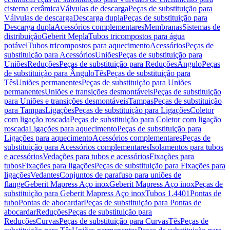
cisterna cerâmica
Válvulas de descarga
Peças de substituição para
Válvulas de descarga
Descarga dupla
Peças de substituição para
Descarga dupla
Acessórios complementares
Membranas
Sistemas de
distribuição
Geberit Mepla
Tubos tricompostos para água
potável
Tubos tricompostos para aquecimento
Acessórios
Peças de
substituição para Acessórios
Uniões
Peças de substituição para
Uniões
Reduções
Peças de substituição para Reduções
Ângulo
Peças
de substituição para Ângulo
Tês
Peças de substituição para
Tês
Uniões permanentes
Peças de substituição para Uniões
permanentes
Uniões e transições desmontáveis
Peças de substituição
para Uniões e transições desmontáveis
Tampas
Peças de substituição
para Tampas
Ligações
Peças de substituição para Ligações
Coletor
com ligação roscada
Peças de substituição para Coletor com ligação
roscada
Ligações para aquecimento
Peças de substituição para
Ligações para aquecimento
Acessórios complementares
Peças de
substituição para Acessórios complementares
Isolamentos para tubos
e acessórios
Vedações para tubos e acessórios
Fixações para
tubos
Fixações para ligações
Peças de substituição para Fixações para
ligações
Vedantes
Conjuntos de parafuso para uniões de
flange
Geberit Mapress Aço inox
Geberit Mapress Aço inox
Peças de
substituição para Geberit Mapress Aço inox
Tubos 1.4401
Pontas de
tubo
Pontas de abocardar
Peças de substituição para Pontas de
abocardar
Reduções
Peças de substituição para
Reduções
Curvas
Peças de substituição para Curvas
Tês
Peças de