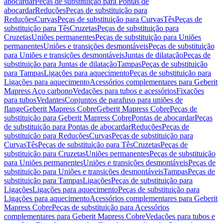
abocardar
Peças de substituição para Pontas de
abocardar
Reduções
Peças de substituição para
Reduções
Curvas
Peças de substituição para Curvas
Tês
Peças de
substituição para Tês
Cruzetas
Peças de substituição para
Cruzetas
Uniões permanentes
Peças de substituição para Uniões
permanentes
Uniões e transições desmontáveis
Peças de substituição
para Uniões e transições desmontáveis
Juntas de dilatação
Peças de
substituição para Juntas de dilatação
Tampas
Peças de substituição
para Tampas
Ligações para aquecimento
Peças de substituição para
Ligações para aquecimento
Acessórios complementares para Geberit
Mapress Aço carbono
Vedações para tubos e acessórios
Fixações
para tubos
Vedantes
Conjuntos de parafuso para uniões de
flange
Geberit Mapress Cobre
Geberit Mapress Cobre
Peças de
substituição para Geberit Mapress Cobre
Pontas de abocardar
Peças
de substituição para Pontas de abocardar
Reduções
Peças de
substituição para Reduções
Curvas
Peças de substituição para
Curvas
Tês
Peças de substituição para Tês
Cruzetas
Peças de
substituição para Cruzetas
Uniões permanentes
Peças de substituição
para Uniões permanentes
Uniões e transições desmontáveis
Peças de
substituição para Uniões e transições desmontáveis
Tampas
Peças de
substituição para Tampas
Ligações
Peças de substituição para
Ligações
Ligações para aquecimento
Peças de substituição para
Ligações para aquecimento
Acessórios complementares para Geberit
Mapress Cobre
Peças de substituição para Acessórios
complementares para Geberit Mapress Cobre
Vedações para tubos e