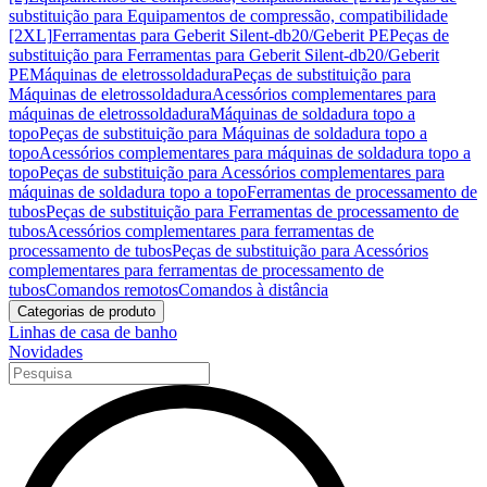
substituição para Equipamentos de compressão, compatibilidade
[2XL]
Ferramentas para Geberit Silent-db20/Geberit PE
Peças de
substituição para Ferramentas para Geberit Silent-db20/Geberit
PE
Máquinas de eletrossoldadura
Peças de substituição para
Máquinas de eletrossoldadura
Acessórios complementares para
máquinas de eletrossoldadura
Máquinas de soldadura topo a
topo
Peças de substituição para Máquinas de soldadura topo a
topo
Acessórios complementares para máquinas de soldadura topo a
topo
Peças de substituição para Acessórios complementares para
máquinas de soldadura topo a topo
Ferramentas de processamento de
tubos
Peças de substituição para Ferramentas de processamento de
tubos
Acessórios complementares para ferramentas de
processamento de tubos
Peças de substituição para Acessórios
complementares para ferramentas de processamento de
tubos
Comandos remotos
Comandos à distância
Categorias de produto
Linhas de casa de banho
Novidades