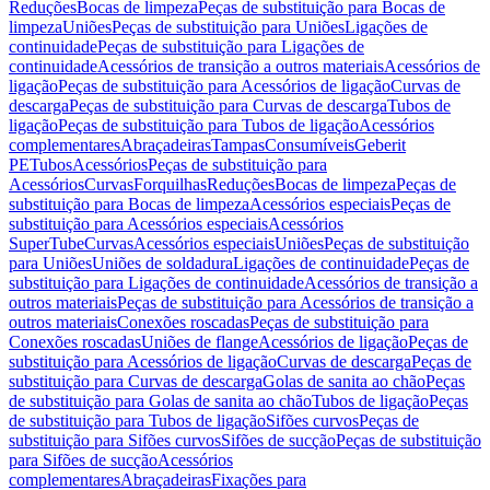
Reduções
Bocas de limpeza
Peças de substituição para Bocas de
limpeza
Uniões
Peças de substituição para Uniões
Ligações de
continuidade
Peças de substituição para Ligações de
continuidade
Acessórios de transição a outros materiais
Acessórios de
ligação
Peças de substituição para Acessórios de ligação
Curvas de
descarga
Peças de substituição para Curvas de descarga
Tubos de
ligação
Peças de substituição para Tubos de ligação
Acessórios
complementares
Abraçadeiras
Tampas
Consumíveis
Geberit
PE
Tubos
Acessórios
Peças de substituição para
Acessórios
Curvas
Forquilhas
Reduções
Bocas de limpeza
Peças de
substituição para Bocas de limpeza
Acessórios especiais
Peças de
substituição para Acessórios especiais
Acessórios
SuperTube
Curvas
Acessórios especiais
Uniões
Peças de substituição
para Uniões
Uniões de soldadura
Ligações de continuidade
Peças de
substituição para Ligações de continuidade
Acessórios de transição a
outros materiais
Peças de substituição para Acessórios de transição a
outros materiais
Conexões roscadas
Peças de substituição para
Conexões roscadas
Uniões de flange
Acessórios de ligação
Peças de
substituição para Acessórios de ligação
Curvas de descarga
Peças de
substituição para Curvas de descarga
Golas de sanita ao chão
Peças
de substituição para Golas de sanita ao chão
Tubos de ligação
Peças
de substituição para Tubos de ligação
Sifões curvos
Peças de
substituição para Sifões curvos
Sifões de sucção
Peças de substituição
para Sifões de sucção
Acessórios
complementares
Abraçadeiras
Fixações para