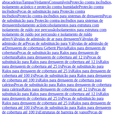
abraçadeiras
Tampas
Vedantes
Consumíveis
Proteção contra incêndios,
isolamento acústico e proteção contra humidade
Proteção contra
incêndios
Peças de substituição para Proteção contra
incêndios
Proteção contra-incêndios para sistemas de drenagem
Peças
de substituição para Proteção contra-incêndios para sistemas de
drenagem
Isolamento acústico
Isolamentos para estrutura com
isolamento de ruído por percussão
Isolamentos para estrutura com
isolamento de ruído por percussão e isolamento de ruído
aéreo
Válvulas de admissão de ar para drenagem
Válvulas de
admissão de ar
Peças de substituição para Válvulas de admissão de
ar
Drenagem de cobertura Geberit Pluvia
Ralos para drenagem de
cobertura
Peças de substituição para Ralos para drenagem de
cobertura
Ralos para drenagem de cobertura até 12 l/s
Peças de
substituição para Ralos para drenagem de cobertura até 12 l/s
Ralos
para drenagem de cobertura até 25 l/s
Peças de substituição para
Ralos para drenagem de cobertura até 25 l/s
Ralos para drenagem de
cobertura até 100 l/s
Peças de substituição para Ralos para drenagem
de cobertura até 100 l/s
Ralos para drenagem de cobertura para
caleiras
Peças de substituição para Ralos para drenagem de cobertura
para caleiras
Ralos para drenagem de cobertura até 12 l/s
Peças de
substituição para Ralos para drenagem de cobertura até 12 l/s
Ralos
para drenagem de cobertura até 25 l/s
Peças de substituição para
Ralos para drenagem de cobertura até 25 l/s
Ralos para drenagem de
cobertura até 100 l/s
Peças de substituição para Ralos para drenagem
de cobertura até 100 l/s
Estruturas de barreira de vapor
Peças de