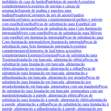
mobiliário de casa de banho
Prateleiras de parede
Acessórios
complementares
Acessórios de gavetas e caixas de
arrumação
Suporte de toalhas e ganchos para
toalhas
Puxadores
Conjuntos de pés de apoio
Quadros
magnéticos
Outros acessórios complementares
Espelhos e móveis
com espelho
Espelho
Peças de substituição para Espelho
Com
iluminação integrada
Peças de substituição para Com iluminação
integrada
Móveis com espelho
Peças de substituição para Móveis
com espelho
Com iluminação integrada
Peças de substituição para
Com iluminação integrada
Sem iluminação integrada
Peças de
substituição para Sem iluminação integrada
Acessórios
complementares
Elementos de luz
Outros acessórios
complementares
Torneiras
Torneiras
Peças de substituição para
Torneiras
Instalação em bancada, alimentação elétrica
Peças de
substituição para Instalação em bancada, alimentação
elétrica
Instalação em bancada, alimentação a pilhas
Peças de
substituição para Instalação em bancada, alimentação a
pilhas
Instalação em bancada, alimentação por gerador
Peças de
substituição para Instalação em bancada, alimentação por
gerador
Instalação em bancada, misturadora com um manípulo
Peças
de substituição para Instalação em bancada, misturadora com um
manípulo
Instalação à parede, alimentação elétrica
Peças de
substituição para Instalação à parede, alimentação elétrica
Instalação
à parede, alimentação a pilhas
Peças de substituição para Instalação à
parede, alimentação a pilhas
Instalação à parede, alimentação por