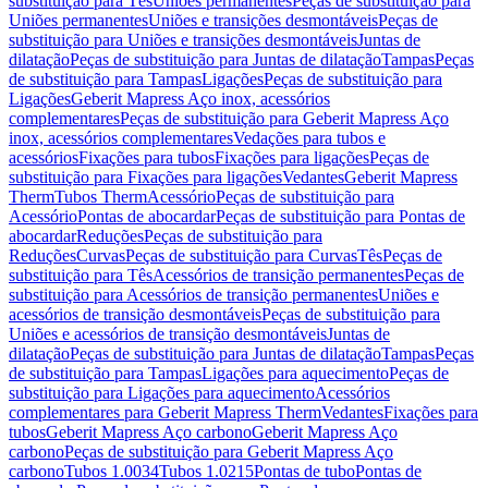
substituição para Tês
Uniões permanentes
Peças de substituição para
Uniões permanentes
Uniões e transições desmontáveis
Peças de
substituição para Uniões e transições desmontáveis
Juntas de
dilatação
Peças de substituição para Juntas de dilatação
Tampas
Peças
de substituição para Tampas
Ligações
Peças de substituição para
Ligações
Geberit Mapress Aço inox, acessórios
complementares
Peças de substituição para Geberit Mapress Aço
inox, acessórios complementares
Vedações para tubos e
acessórios
Fixações para tubos
Fixações para ligações
Peças de
substituição para Fixações para ligações
Vedantes
Geberit Mapress
Therm
Tubos Therm
Acessório
Peças de substituição para
Acessório
Pontas de abocardar
Peças de substituição para Pontas de
abocardar
Reduções
Peças de substituição para
Reduções
Curvas
Peças de substituição para Curvas
Tês
Peças de
substituição para Tês
Acessórios de transição permanentes
Peças de
substituição para Acessórios de transição permanentes
Uniões e
acessórios de transição desmontáveis
Peças de substituição para
Uniões e acessórios de transição desmontáveis
Juntas de
dilatação
Peças de substituição para Juntas de dilatação
Tampas
Peças
de substituição para Tampas
Ligações para aquecimento
Peças de
substituição para Ligações para aquecimento
Acessórios
complementares para Geberit Mapress Therm
Vedantes
Fixações para
tubos
Geberit Mapress Aço carbono
Geberit Mapress Aço
carbono
Peças de substituição para Geberit Mapress Aço
carbono
Tubos 1.0034
Tubos 1.0215
Pontas de tubo
Pontas de