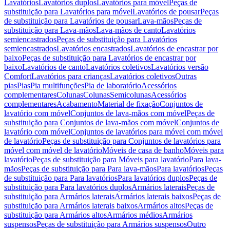
Lavatórios
Lavatórios duplos
Lavatórios para móvel
Peças de
substituição para Lavatórios para móvel
Lavatórios de pousar
Peças
de substituição para Lavatórios de pousar
Lava-mãos
Peças de
substituição para Lava-mãos
Lava-mãos de canto
Lavatórios
semiencastrados
Peças de substituição para Lavatórios
semiencastrados
Lavatórios encastrados
Lavatórios de encastrar por
baixo
Peças de substituição para Lavatórios de encastrar por
baixo
Lavatórios de canto
Lavatórios coletivos
Lavatórios versão
Comfort
Lavatórios para crianças
Lavatórios coletivos
Outras
pias
Pias
Pia multifunções
Pia de laboratório
Acessórios
complementares
Colunas
Colunas
Semicolunas
Acessórios
complementares
Acabamento
Material de fixação
Conjuntos de
lavatório com móvel
Conjuntos de lava-mãos com móvel
Peças de
substituição para Conjuntos de lava-mãos com móvel
Conjuntos de
lavatório com móvel
Conjuntos de lavatórios para móvel com móvel
de lavatório
Peças de substituição para Conjuntos de lavatórios para
móvel com móvel de lavatório
Móveis de casa de banho
Móveis para
lavatório
Peças de substituição para Móveis para lavatório
Para lava-
mãos
Peças de substituição para Para lava-mãos
Para lavatórios
Peças
de substituição para Para lavatórios
Para lavatórios duplos
Peças de
substituição para Para lavatórios duplos
Armários laterais
Peças de
substituição para Armários laterais
Armários laterais baixos
Peças de
substituição para Armários laterais baixos
Armários altos
Peças de
substituição para Armários altos
Armários médios
Armários
suspensos
Peças de substituição para Armários suspensos
Outro