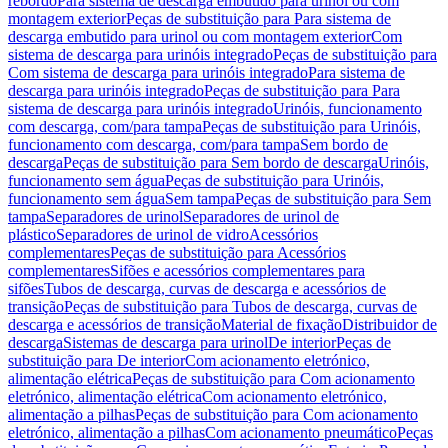
rebordo
Para sistema de descarga embutido para urinol ou com
montagem exterior
Peças de substituição para Para sistema de
descarga embutido para urinol ou com montagem exterior
Com
sistema de descarga para urinóis integrado
Peças de substituição para
Com sistema de descarga para urinóis integrado
Para sistema de
descarga para urinóis integrado
Peças de substituição para Para
sistema de descarga para urinóis integrado
Urinóis, funcionamento
com descarga, com/para tampa
Peças de substituição para Urinóis,
funcionamento com descarga, com/para tampa
Sem bordo de
descarga
Peças de substituição para Sem bordo de descarga
Urinóis,
funcionamento sem água
Peças de substituição para Urinóis,
funcionamento sem água
Sem tampa
Peças de substituição para Sem
tampa
Separadores de urinol
Separadores de urinol de
plástico
Separadores de urinol de vidro
Acessórios
complementares
Peças de substituição para Acessórios
complementares
Sifões e acessórios complementares para
sifões
Tubos de descarga, curvas de descarga e acessórios de
transição
Peças de substituição para Tubos de descarga, curvas de
descarga e acessórios de transição
Material de fixação
Distribuidor de
descarga
Sistemas de descarga para urinol
De interior
Peças de
substituição para De interior
Com acionamento eletrónico,
alimentação elétrica
Peças de substituição para Com acionamento
eletrónico, alimentação elétrica
Com acionamento eletrónico,
alimentação a pilhas
Peças de substituição para Com acionamento
eletrónico, alimentação a pilhas
Com acionamento pneumático
Peças