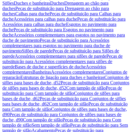
Sifões
Duches e banheiras
Duches
Drenagem ao chão para
duches
Peças de substituição para Drenagem ao chão para
duches
Calhas para duche
Peças de substituição para Calhas para
duche
Acessórios para calhas para duche
Peças de substituição para
Acessórios para calhas para duche
Esgotos no pavimento para
duche
Peças de substituição para Esgotos no pavimento para
duche
Acessórios complementares para esgotos no pavimento para
duche de pavimento
Peças de substituição para Acessórios
complementares para esgotos no pavimento para duche de
pavimento
Sifões de parede
Peças de substituição para Sifões de
parede
Acessórios complementares para sifões de parede
Peças de
substituição para Acessórios complementares para sifões de
parede
Bases de duche e superfícies de duche
Acessórios
complementares
Banheiras
Acessórios complementares
Conjuntos de
reparação
Estruturas de ligação para duches e banheiras
Conjuntos de
sifões para bases de duche, d52
Peças de substituição para Conjuntos
de sifões para bases de duche, d52
Com tampão de sifão
Peças de
substituição para Com tampão de sifão
Conjuntos de sifões para
bases de duche, d62
Peças de substituição para Conjuntos de sifões
para bases de duche, d62
Com tampão de sifão
Peças de substituição
para Com tampão de sifão
Conjuntos de sifões para bases de duche,
d90
Peças de substituição para Conjuntos de sifões para bases de
duche, d90
Com tampão de sifão
Peças de substituição para Com
tampão de sifão
Sem tampão de sifão
Peças de substituição para Sem
tampão de sifão
Acabamento
Peças de substituição para