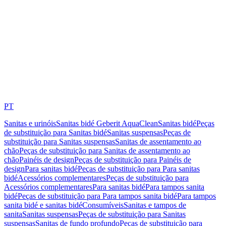
PT
Sanitas e urinóis
Sanitas bidé Geberit AquaClean
Sanitas bidé
Peças
de substituição para Sanitas bidé
Sanitas suspensas
Peças de
substituição para Sanitas suspensas
Sanitas de assentamento ao
chão
Peças de substituição para Sanitas de assentamento ao
chão
Painéis de design
Peças de substituição para Painéis de
design
Para sanitas bidé
Peças de substituição para Para sanitas
bidé
Acessórios complementares
Peças de substituição para
Acessórios complementares
Para sanitas bidé
Para tampos sanita
bidé
Peças de substituição para Para tampos sanita bidé
Para tampos
sanita bidé e sanitas bidé
Consumíveis
Sanitas e tampos de
sanita
Sanitas suspensas
Peças de substituição para Sanitas
suspensas
Sanitas de fundo profundo
Peças de substituição para