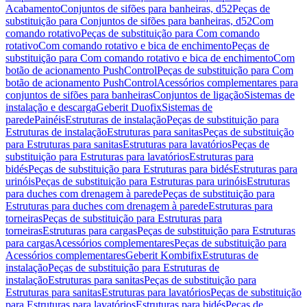
Acabamento
Conjuntos de sifões para banheiras, d52
Peças de
substituição para Conjuntos de sifões para banheiras, d52
Com
comando rotativo
Peças de substituição para Com comando
rotativo
Com comando rotativo e bica de enchimento
Peças de
substituição para Com comando rotativo e bica de enchimento
Com
botão de acionamento PushControl
Peças de substituição para Com
botão de acionamento PushControl
Acessórios complementares para
conjuntos de sifões para banheiras
Conjuntos de ligação
Sistemas de
instalação e descarga
Geberit Duofix
Sistemas de
parede
Painéis
Estruturas de instalação
Peças de substituição para
Estruturas de instalação
Estruturas para sanitas
Peças de substituição
para Estruturas para sanitas
Estruturas para lavatórios
Peças de
substituição para Estruturas para lavatórios
Estruturas para
bidés
Peças de substituição para Estruturas para bidés
Estruturas para
urinóis
Peças de substituição para Estruturas para urinóis
Estruturas
para duches com drenagem à parede
Peças de substituição para
Estruturas para duches com drenagem à parede
Estruturas para
torneiras
Peças de substituição para Estruturas para
torneiras
Estruturas para cargas
Peças de substituição para Estruturas
para cargas
Acessórios complementares
Peças de substituição para
Acessórios complementares
Geberit Kombifix
Estruturas de
instalação
Peças de substituição para Estruturas de
instalação
Estruturas para sanitas
Peças de substituição para
Estruturas para sanitas
Estruturas para lavatórios
Peças de substituição
para Estruturas para lavatórios
Estruturas para bidés
Peças de