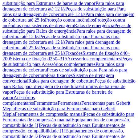
substituição para Estruturas de barreira de vapor
Para ralos para
drenagem de cobertura até 12 l/s
Peças de substituição para Para
ralos para drenagem de cobertura até 12 l/s
Para ralos para drenagem
de cobertura até 25 l/s
Proteção contra incêndios
Proteção contra
incêndios para sistemas de drenagem
Ralos de emergência
Peças de
substituição para Ralos de emergência
Para ralos para drenagem de
cobertura até 12 l/s
Peças de substituição para Para ralos para
drenagem de cobertura até 12 l/s
Para ralos para drenagem de
cobertura até 25 l/s
Peças de substituição para Para ralos para
drenagem de cobertura até 25 l/s
Fixações
Sistema de fixação d40–
200
Sistema de fixação d250–315
Acessórios complementares
Peças
de substituição para Acessórios complementares
Para ralos para
drenagem de cobertura
Peças de substituição para Para ralos para
drenagem de cobertura
Para fixações
Sistema de drenagem
convencional
Ralos para drenagem de cobertura
Peças de substituição
para Ralos para drenagem de cobertura
Estruturas de barreira de
vapor
Peças de substituição para Estruturas de barreira de
vapor
Acessórios
complementares
Ferramentas
Ferramentas
Ferramentas para Geberit
Mepla
Peças de substituição para Ferramentas para Geberit
Mepla
Ferramentas de compressão manual
Peças de substituição para
Ferramentas de compressão manual
Equipamentos de compressão,
compatibilidade [1]
Peças de substituição para Equipamentos de
compressão, compatibilidade [1]
Equipamentos de compressão,
compatibilidade [2]
Peças de substituição para Equipamentos de