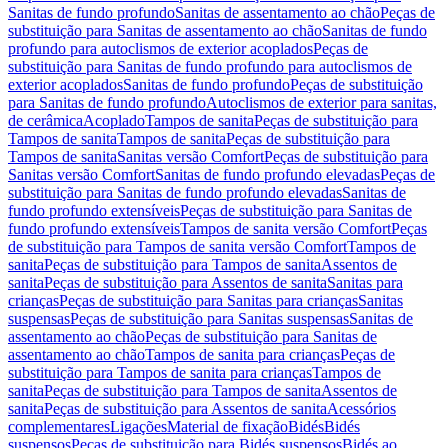
Sanitas de fundo profundo
Sanitas de assentamento ao chão
Peças de
substituição para Sanitas de assentamento ao chão
Sanitas de fundo
profundo para autoclismos de exterior acoplados
Peças de
substituição para Sanitas de fundo profundo para autoclismos de
exterior acoplados
Sanitas de fundo profundo
Peças de substituição
para Sanitas de fundo profundo
Autoclismos de exterior para sanitas,
de cerâmica
Acoplado
Tampos de sanita
Peças de substituição para
Tampos de sanita
Tampos de sanita
Peças de substituição para
Tampos de sanita
Sanitas versão Comfort
Peças de substituição para
Sanitas versão Comfort
Sanitas de fundo profundo elevadas
Peças de
substituição para Sanitas de fundo profundo elevadas
Sanitas de
fundo profundo extensíveis
Peças de substituição para Sanitas de
fundo profundo extensíveis
Tampos de sanita versão Comfort
Peças
de substituição para Tampos de sanita versão Comfort
Tampos de
sanita
Peças de substituição para Tampos de sanita
Assentos de
sanita
Peças de substituição para Assentos de sanita
Sanitas para
crianças
Peças de substituição para Sanitas para crianças
Sanitas
suspensas
Peças de substituição para Sanitas suspensas
Sanitas de
assentamento ao chão
Peças de substituição para Sanitas de
assentamento ao chão
Tampos de sanita para crianças
Peças de
substituição para Tampos de sanita para crianças
Tampos de
sanita
Peças de substituição para Tampos de sanita
Assentos de
sanita
Peças de substituição para Assentos de sanita
Acessórios
complementares
Ligações
Material de fixação
Bidés
Bidés
suspensos
Peças de substituição para Bidés suspensos
Bidés ao