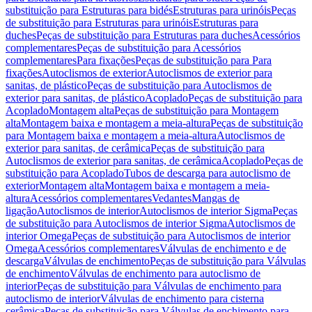
substituição para Estruturas para bidés
Estruturas para urinóis
Peças
de substituição para Estruturas para urinóis
Estruturas para
duches
Peças de substituição para Estruturas para duches
Acessórios
complementares
Peças de substituição para Acessórios
complementares
Para fixações
Peças de substituição para Para
fixações
Autoclismos de exterior
Autoclismos de exterior para
sanitas, de plástico
Peças de substituição para Autoclismos de
exterior para sanitas, de plástico
Acoplado
Peças de substituição para
Acoplado
Montagem alta
Peças de substituição para Montagem
alta
Montagem baixa e montagem a meia-altura
Peças de substituição
para Montagem baixa e montagem a meia-altura
Autoclismos de
exterior para sanitas, de cerâmica
Peças de substituição para
Autoclismos de exterior para sanitas, de cerâmica
Acoplado
Peças de
substituição para Acoplado
Tubos de descarga para autoclismo de
exterior
Montagem alta
Montagem baixa e montagem a meia-
altura
Acessórios complementares
Vedantes
Mangas de
ligação
Autoclismos de interior
Autoclismos de interior Sigma
Peças
de substituição para Autoclismos de interior Sigma
Autoclismos de
interior Omega
Peças de substituição para Autoclismos de interior
Omega
Acessórios complementares
Válvulas de enchimento e de
descarga
Válvulas de enchimento
Peças de substituição para Válvulas
de enchimento
Válvulas de enchimento para autoclismo de
interior
Peças de substituição para Válvulas de enchimento para
autoclismo de interior
Válvulas de enchimento para cisterna
cerâmica
Peças de substituição para Válvulas de enchimento para