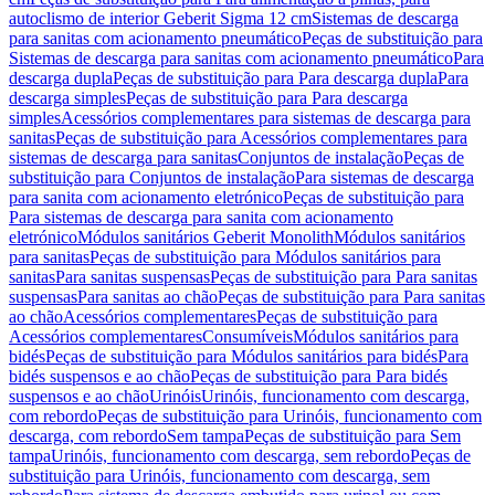
autoclismo de interior Geberit Sigma 12 cm
Sistemas de descarga
para sanitas com acionamento pneumático
Peças de substituição para
Sistemas de descarga para sanitas com acionamento pneumático
Para
descarga dupla
Peças de substituição para Para descarga dupla
Para
descarga simples
Peças de substituição para Para descarga
simples
Acessórios complementares para sistemas de descarga para
sanitas
Peças de substituição para Acessórios complementares para
sistemas de descarga para sanitas
Conjuntos de instalação
Peças de
substituição para Conjuntos de instalação
Para sistemas de descarga
para sanita com acionamento eletrónico
Peças de substituição para
Para sistemas de descarga para sanita com acionamento
eletrónico
Módulos sanitários Geberit Monolith
Módulos sanitários
para sanitas
Peças de substituição para Módulos sanitários para
sanitas
Para sanitas suspensas
Peças de substituição para Para sanitas
suspensas
Para sanitas ao chão
Peças de substituição para Para sanitas
ao chão
Acessórios complementares
Peças de substituição para
Acessórios complementares
Consumíveis
Módulos sanitários para
bidés
Peças de substituição para Módulos sanitários para bidés
Para
bidés suspensos e ao chão
Peças de substituição para Para bidés
suspensos e ao chão
Urinóis
Urinóis, funcionamento com descarga,
com rebordo
Peças de substituição para Urinóis, funcionamento com
descarga, com rebordo
Sem tampa
Peças de substituição para Sem
tampa
Urinóis, funcionamento com descarga, sem rebordo
Peças de
substituição para Urinóis, funcionamento com descarga, sem