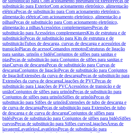
de substituição para Com acionamento pneumático
Exterior
Peças de
substituição para Exterior
Com acionamento eletrónico, alimentação
elétrica
Peças de substituição para Com acionamento eletrónico,
alimentação elétrica
Com acionamento eletrónico, alimentação a
pilhas
Peças de substituição para Com acionamento eletrónico,
alimentação a pilhas
Acessórios complementares
Peças de
substituição para Acessórios complementares
Kits de estrutura e de
substituição
Peças de substituição para Kits de estrutura e de
substituição
Tubos de descarga, curvas de descarga e acessórios de
transição
Placas de acesso
Comandos remotos
Estruturas de ligação
para sanitas, urinóis e bidés
Conjuntos de sifões para sanitas e
pias
Peças de substituição para Conjuntos de sifões para sanitas e
pias
Curvas de descarga
Peças de substituição para Curvas de
descarga
Conjuntos de ligação
Peças de substituição para Conjuntos
de ligação
Extensões da curva de descarga
Peças de substituição para
Extensões da curva de descarga
Ligações de PVC
Peças de
substituição para Ligações de PVC
Acessórios de transição e de
união
Conjuntos de sifões para urinóis
Peças de substituição para
Conjuntos de sifões para urinóis
Sifões de urinóis
Peças de
substituição para Sifões de urinóis
Extensões de tubo de descarga e
de curva de descarga
Peças de substituição para Extensões de tubo
de descarga e de curva de descarga
Conjuntos de sifões para
bidés
Peças de substituição para Conjuntos de sifões para bidés
Sifões
curvos
Peças de substituição para Sifões curvos
Ligações
Áreas de
lavagem
Lavatórios
Lavatórios
Peças de substituição para