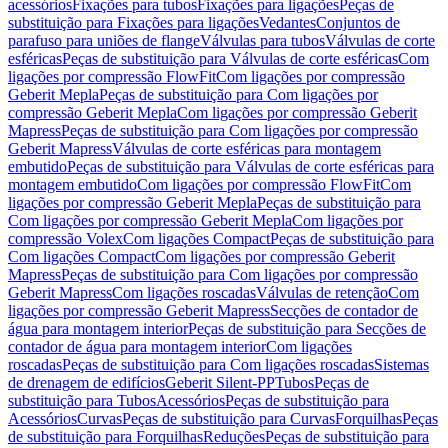
acessórios
Fixações para tubos
Fixações para ligações
Peças de
substituição para Fixações para ligações
Vedantes
Conjuntos de
parafuso para uniões de flange
Válvulas para tubos
Válvulas de corte
esféricas
Peças de substituição para Válvulas de corte esféricas
Com
ligações por compressão FlowFit
Com ligações por compressão
Geberit Mepla
Peças de substituição para Com ligações por
compressão Geberit Mepla
Com ligações por compressão Geberit
Mapress
Peças de substituição para Com ligações por compressão
Geberit Mapress
Válvulas de corte esféricas para montagem
embutido
Peças de substituição para Válvulas de corte esféricas para
montagem embutido
Com ligações por compressão FlowFit
Com
ligações por compressão Geberit Mepla
Peças de substituição para
Com ligações por compressão Geberit Mepla
Com ligações por
compressão Volex
Com ligações Compact
Peças de substituição para
Com ligações Compact
Com ligações por compressão Geberit
Mapress
Peças de substituição para Com ligações por compressão
Geberit Mapress
Com ligações roscadas
Válvulas de retenção
Com
ligações por compressão Geberit Mapress
Secções de contador de
água para montagem interior
Peças de substituição para Secções de
contador de água para montagem interior
Com ligações
roscadas
Peças de substituição para Com ligações roscadas
Sistemas
de drenagem de edifícios
Geberit Silent-PP
Tubos
Peças de
substituição para Tubos
Acessórios
Peças de substituição para
Acessórios
Curvas
Peças de substituição para Curvas
Forquilhas
Peças
de substituição para Forquilhas
Reduções
Peças de substituição para