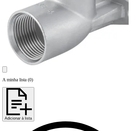
A minha lista
(
0
)
Adicionar à lista