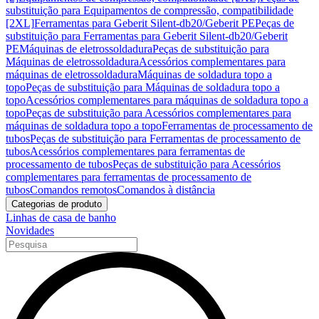
substituição para Equipamentos de compressão, compatibilidade
[2XL]
Ferramentas para Geberit Silent-db20/Geberit PE
Peças de
substituição para Ferramentas para Geberit Silent-db20/Geberit
PE
Máquinas de eletrossoldadura
Peças de substituição para
Máquinas de eletrossoldadura
Acessórios complementares para
máquinas de eletrossoldadura
Máquinas de soldadura topo a
topo
Peças de substituição para Máquinas de soldadura topo a
topo
Acessórios complementares para máquinas de soldadura topo a
topo
Peças de substituição para Acessórios complementares para
máquinas de soldadura topo a topo
Ferramentas de processamento de
tubos
Peças de substituição para Ferramentas de processamento de
tubos
Acessórios complementares para ferramentas de
processamento de tubos
Peças de substituição para Acessórios
complementares para ferramentas de processamento de
tubos
Comandos remotos
Comandos à distância
Categorias de produto
Linhas de casa de banho
Novidades