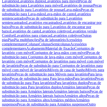
Lavatórios
Lavatórios duplos
Lavatórios para móvel
Peças de
substituição para Lavatórios para móvel
Lavatórios de pousar
Peças
de substituição para Lavatórios de pousar
Lava-mãos
Peças de
substituição para Lava-mãos
Lava-mãos de canto
Lavatórios
semiencastrados
Peças de substituição para Lavatórios
semiencastrados
Lavatórios encastrados
Lavatórios de encastrar por
baixo
Peças de substituição para Lavatórios de encastrar por
baixo
Lavatórios de canto
Lavatórios coletivos
Lavatórios versão
Comfort
Lavatórios para crianças
Lavatórios coletivos
Outras
pias
Pias
Pia multifunções
Pia de laboratório
Acessórios
complementares
Colunas
Colunas
Semicolunas
Acessórios
complementares
Acabamento
Material de fixação
Conjuntos de
lavatório com móvel
Conjuntos de lava-mãos com móvel
Peças de
substituição para Conjuntos de lava-mãos com móvel
Conjuntos de
lavatório com móvel
Conjuntos de lavatórios para móvel com móvel
de lavatório
Peças de substituição para Conjuntos de lavatórios para
móvel com móvel de lavatório
Móveis de casa de banho
Móveis para
lavatório
Peças de substituição para Móveis para lavatório
Para lava-
mãos
Peças de substituição para Para lava-mãos
Para lavatórios
Peças
de substituição para Para lavatórios
Para lavatórios duplos
Peças de
substituição para Para lavatórios duplos
Armários laterais
Peças de
substituição para Armários laterais
Armários laterais baixos
Peças de
substituição para Armários laterais baixos
Armários altos
Peças de
substituição para Armários altos
Armários médios
Armários
suspensos
Peças de substituição para Armários suspensos
Outro