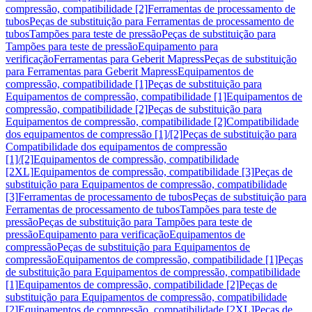
compressão, compatibilidade [2]
Ferramentas de processamento de
tubos
Peças de substituição para Ferramentas de processamento de
tubos
Tampões para teste de pressão
Peças de substituição para
Tampões para teste de pressão
Equipamento para
verificação
Ferramentas para Geberit Mapress
Peças de substituição
para Ferramentas para Geberit Mapress
Equipamentos de
compressão, compatibilidade [1]
Peças de substituição para
Equipamentos de compressão, compatibilidade [1]
Equipamentos de
compressão, compatibilidade [2]
Peças de substituição para
Equipamentos de compressão, compatibilidade [2]
Compatibilidade
dos equipamentos de compressão [1]/[2]
Peças de substituição para
Compatibilidade dos equipamentos de compressão
[1]/[2]
Equipamentos de compressão, compatibilidade
[2XL]
Equipamentos de compressão, compatibilidade [3]
Peças de
substituição para Equipamentos de compressão, compatibilidade
[3]
Ferramentas de processamento de tubos
Peças de substituição para
Ferramentas de processamento de tubos
Tampões para teste de
pressão
Peças de substituição para Tampões para teste de
pressão
Equipamento para verificação
Equipamentos de
compressão
Peças de substituição para Equipamentos de
compressão
Equipamentos de compressão, compatibilidade [1]
Peças
de substituição para Equipamentos de compressão, compatibilidade
[1]
Equipamentos de compressão, compatibilidade [2]
Peças de
substituição para Equipamentos de compressão, compatibilidade
[2]
Equipamentos de compressão, compatibilidade [2XL]
Peças de