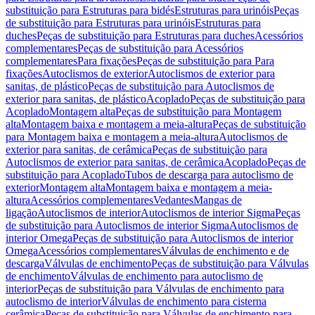
substituição para Estruturas para bidés
Estruturas para urinóis
Peças
de substituição para Estruturas para urinóis
Estruturas para
duches
Peças de substituição para Estruturas para duches
Acessórios
complementares
Peças de substituição para Acessórios
complementares
Para fixações
Peças de substituição para Para
fixações
Autoclismos de exterior
Autoclismos de exterior para
sanitas, de plástico
Peças de substituição para Autoclismos de
exterior para sanitas, de plástico
Acoplado
Peças de substituição para
Acoplado
Montagem alta
Peças de substituição para Montagem
alta
Montagem baixa e montagem a meia-altura
Peças de substituição
para Montagem baixa e montagem a meia-altura
Autoclismos de
exterior para sanitas, de cerâmica
Peças de substituição para
Autoclismos de exterior para sanitas, de cerâmica
Acoplado
Peças de
substituição para Acoplado
Tubos de descarga para autoclismo de
exterior
Montagem alta
Montagem baixa e montagem a meia-
altura
Acessórios complementares
Vedantes
Mangas de
ligação
Autoclismos de interior
Autoclismos de interior Sigma
Peças
de substituição para Autoclismos de interior Sigma
Autoclismos de
interior Omega
Peças de substituição para Autoclismos de interior
Omega
Acessórios complementares
Válvulas de enchimento e de
descarga
Válvulas de enchimento
Peças de substituição para Válvulas
de enchimento
Válvulas de enchimento para autoclismo de
interior
Peças de substituição para Válvulas de enchimento para
autoclismo de interior
Válvulas de enchimento para cisterna
cerâmica
Peças de substituição para Válvulas de enchimento para