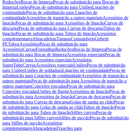
Reduções
Bocas de limpeza
Peças de substituição para Bocas de
limpeza
Uniões
Peças de substituição para Uniões
Ligações de
continuidade
Peças de substituição para Ligações de
continuidade
Acessórios de transição a outros materiais
Acessórios de
ligação
Peças de substituição para Acessórios de ligação
Curvas de
descarga
Peças de substituição para Curvas de descarga
Tubos de
ligação
Peças de substituição para Tubos de ligação
Acessórios
complementares
Abraçadeiras
Tampas
Consumíveis
Geberit
PE
Tubos
Acessórios
Peças de substituição para
Acessórios
Curvas
Forquilhas
Reduções
Bocas de limpeza
Peças de
substituição para Bocas de limpeza
Acessórios especiais
Peças de
substituição para Acessórios especiais
Acessórios
SuperTube
Curvas
Acessórios especiais
Uniões
Peças de substituição
para Uniões
Uniões de soldadura
Ligações de continuidade
Peças de
substituição para Ligações de continuidade
Acessórios de transição a
outros materiais
Peças de substituição para Acessórios de transição a
outros materiais
Conexões roscadas
Peças de substituição para
Conexões roscadas
Uniões de flange
Acessórios de ligação
Peças de
substituição para Acessórios de ligação
Curvas de descarga
Peças de
substituição para Curvas de descarga
Golas de sanita ao chão
Peças
de substituição para Golas de sanita ao chão
Tubos de ligação
Peças
de substituição para Tubos de ligação
Sifões curvos
Peças de
substituição para Sifões curvos
Sifões de sucção
Peças de substituição
para Sifões de sucção
Acessórios
complementares
Abraçadeiras
Fixações para