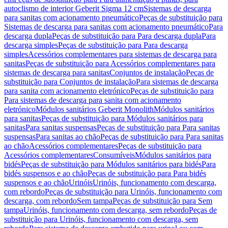
autoclismo de interior Geberit Sigma 12 cm
Sistemas de descarga
para sanitas com acionamento pneumático
Peças de substituição para
Sistemas de descarga para sanitas com acionamento pneumático
Para
descarga dupla
Peças de substituição para Para descarga dupla
Para
descarga simples
Peças de substituição para Para descarga
simples
Acessórios complementares para sistemas de descarga para
sanitas
Peças de substituição para Acessórios complementares para
sistemas de descarga para sanitas
Conjuntos de instalação
Peças de
substituição para Conjuntos de instalação
Para sistemas de descarga
para sanita com acionamento eletrónico
Peças de substituição para
Para sistemas de descarga para sanita com acionamento
eletrónico
Módulos sanitários Geberit Monolith
Módulos sanitários
para sanitas
Peças de substituição para Módulos sanitários para
sanitas
Para sanitas suspensas
Peças de substituição para Para sanitas
suspensas
Para sanitas ao chão
Peças de substituição para Para sanitas
ao chão
Acessórios complementares
Peças de substituição para
Acessórios complementares
Consumíveis
Módulos sanitários para
bidés
Peças de substituição para Módulos sanitários para bidés
Para
bidés suspensos e ao chão
Peças de substituição para Para bidés
suspensos e ao chão
Urinóis
Urinóis, funcionamento com descarga,
com rebordo
Peças de substituição para Urinóis, funcionamento com
descarga, com rebordo
Sem tampa
Peças de substituição para Sem
tampa
Urinóis, funcionamento com descarga, sem rebordo
Peças de
substituição para Urinóis, funcionamento com descarga, sem