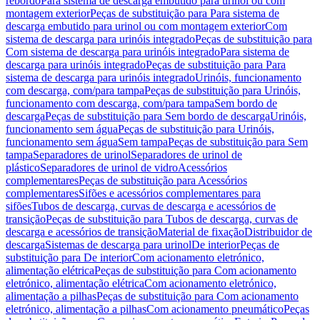
rebordo
Para sistema de descarga embutido para urinol ou com
montagem exterior
Peças de substituição para Para sistema de
descarga embutido para urinol ou com montagem exterior
Com
sistema de descarga para urinóis integrado
Peças de substituição para
Com sistema de descarga para urinóis integrado
Para sistema de
descarga para urinóis integrado
Peças de substituição para Para
sistema de descarga para urinóis integrado
Urinóis, funcionamento
com descarga, com/para tampa
Peças de substituição para Urinóis,
funcionamento com descarga, com/para tampa
Sem bordo de
descarga
Peças de substituição para Sem bordo de descarga
Urinóis,
funcionamento sem água
Peças de substituição para Urinóis,
funcionamento sem água
Sem tampa
Peças de substituição para Sem
tampa
Separadores de urinol
Separadores de urinol de
plástico
Separadores de urinol de vidro
Acessórios
complementares
Peças de substituição para Acessórios
complementares
Sifões e acessórios complementares para
sifões
Tubos de descarga, curvas de descarga e acessórios de
transição
Peças de substituição para Tubos de descarga, curvas de
descarga e acessórios de transição
Material de fixação
Distribuidor de
descarga
Sistemas de descarga para urinol
De interior
Peças de
substituição para De interior
Com acionamento eletrónico,
alimentação elétrica
Peças de substituição para Com acionamento
eletrónico, alimentação elétrica
Com acionamento eletrónico,
alimentação a pilhas
Peças de substituição para Com acionamento
eletrónico, alimentação a pilhas
Com acionamento pneumático
Peças