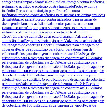
abraçadeiras
Tampas
Vedantes
Consumíveis
Proteção contra incêndios,
isolamento acústico e proteção contra humidade
Proteção contra
incêndios
Peças de substituição para Proteção contra
incêndios
Proteção contra-incêndios para sistemas de drenagem
Peças
de substituição para Proteção contra-incêndios para sistemas de
drenagem
Isolamento acústico
Isolamentos para estrutura com
isolamento de ruído por percussão
Isolamentos para estrutura com
isolamento de ruído por percussão e isolamento de ruído
aéreo
Válvulas de admissão de ar para drenagem
Válvulas de
admissão de ar
Peças de substituição para Válvulas de admissão de
ar
Drenagem de cobertura Geberit Pluvia
Ralos para drenagem de
cobertura
Peças de substituição para Ralos para drenagem de
cobertura
Ralos para drenagem de cobertura até 12 l/s
Peças de
substituição para Ralos para drenagem de cobertura até 12 l/s
Ralos
para drenagem de cobertura até 25 l/s
Peças de substituição para
Ralos para drenagem de cobertura até 25 l/s
Ralos para drenagem de
cobertura até 100 l/s
Peças de substituição para Ralos para drenagem
de cobertura até 100 l/s
Ralos para drenagem de cobertura para
caleiras
Peças de substituição para Ralos para drenagem de cobertura
para caleiras
Ralos para drenagem de cobertura até 12 l/s
Peças de
substituição para Ralos para drenagem de cobertura até 12 l/s
Ralos
para drenagem de cobertura até 25 l/s
Peças de substituição para
Ralos para drenagem de cobertura até 25 l/s
Ralos para drenagem de
cobertura até 100 l/s
Peças de substituição para Ralos para drenagem
de cobertura até 100 l/s
Estruturas de barreira de vapor
Peças de