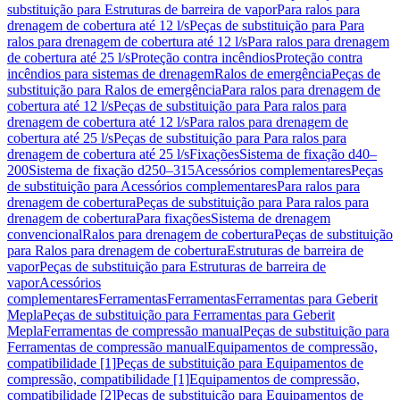
substituição para Estruturas de barreira de vapor
Para ralos para
drenagem de cobertura até 12 l/s
Peças de substituição para Para
ralos para drenagem de cobertura até 12 l/s
Para ralos para drenagem
de cobertura até 25 l/s
Proteção contra incêndios
Proteção contra
incêndios para sistemas de drenagem
Ralos de emergência
Peças de
substituição para Ralos de emergência
Para ralos para drenagem de
cobertura até 12 l/s
Peças de substituição para Para ralos para
drenagem de cobertura até 12 l/s
Para ralos para drenagem de
cobertura até 25 l/s
Peças de substituição para Para ralos para
drenagem de cobertura até 25 l/s
Fixações
Sistema de fixação d40–
200
Sistema de fixação d250–315
Acessórios complementares
Peças
de substituição para Acessórios complementares
Para ralos para
drenagem de cobertura
Peças de substituição para Para ralos para
drenagem de cobertura
Para fixações
Sistema de drenagem
convencional
Ralos para drenagem de cobertura
Peças de substituição
para Ralos para drenagem de cobertura
Estruturas de barreira de
vapor
Peças de substituição para Estruturas de barreira de
vapor
Acessórios
complementares
Ferramentas
Ferramentas
Ferramentas para Geberit
Mepla
Peças de substituição para Ferramentas para Geberit
Mepla
Ferramentas de compressão manual
Peças de substituição para
Ferramentas de compressão manual
Equipamentos de compressão,
compatibilidade [1]
Peças de substituição para Equipamentos de
compressão, compatibilidade [1]
Equipamentos de compressão,
compatibilidade [2]
Peças de substituição para Equipamentos de