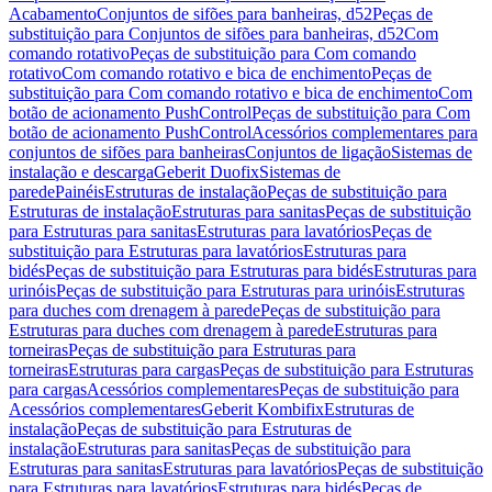
Acabamento
Conjuntos de sifões para banheiras, d52
Peças de
substituição para Conjuntos de sifões para banheiras, d52
Com
comando rotativo
Peças de substituição para Com comando
rotativo
Com comando rotativo e bica de enchimento
Peças de
substituição para Com comando rotativo e bica de enchimento
Com
botão de acionamento PushControl
Peças de substituição para Com
botão de acionamento PushControl
Acessórios complementares para
conjuntos de sifões para banheiras
Conjuntos de ligação
Sistemas de
instalação e descarga
Geberit Duofix
Sistemas de
parede
Painéis
Estruturas de instalação
Peças de substituição para
Estruturas de instalação
Estruturas para sanitas
Peças de substituição
para Estruturas para sanitas
Estruturas para lavatórios
Peças de
substituição para Estruturas para lavatórios
Estruturas para
bidés
Peças de substituição para Estruturas para bidés
Estruturas para
urinóis
Peças de substituição para Estruturas para urinóis
Estruturas
para duches com drenagem à parede
Peças de substituição para
Estruturas para duches com drenagem à parede
Estruturas para
torneiras
Peças de substituição para Estruturas para
torneiras
Estruturas para cargas
Peças de substituição para Estruturas
para cargas
Acessórios complementares
Peças de substituição para
Acessórios complementares
Geberit Kombifix
Estruturas de
instalação
Peças de substituição para Estruturas de
instalação
Estruturas para sanitas
Peças de substituição para
Estruturas para sanitas
Estruturas para lavatórios
Peças de substituição
para Estruturas para lavatórios
Estruturas para bidés
Peças de