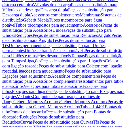
cisterna cerâmica
Válvulas de descarga
Peças de substituição para
Válvulas de descarga
Descarga dupla
Peças de substituição para
Descarga dupla
Acessórios complementares
Membranas
Sistemas de
distribuição
Geberit Mepla
Tubos tricompostos para água
potável
Tubos tricompostos para aquecimento
Acessórios
Peças de
substituição para Acessórios
Uniões
Peças de substituição para
Uniões
Reduções
Peças de substituição para Reduções
Ângulo
Peças
de substituição para Ângulo
Tês
Peças de substituição para
Tês
Uniões permanentes
Peças de substituição para Uniões
permanentes
Uniões e transições desmontáveis
Peças de substituição
para Uniões e transições desmontáveis
Tampas
Peças de substituição
para Tampas
Ligações
Peças de substituição para Ligações
Coletor
com ligação roscada
Peças de substituição para Coletor com ligação
roscada
Ligações para aquecimento
Peças de substituição para
Ligações para aquecimento
Acessórios complementares
Peças de
substituição para Acessórios complementares
Isolamentos para tubos
e acessórios
Vedações para tubos e acessórios
Fixações para
tubos
Fixações para ligações
Peças de substituição para Fixações para
ligações
Vedantes
Conjuntos de parafuso para uniões de
flange
Geberit Mapress Aço inox
Geberit Mapress Aço inox
Peças de
substituição para Geberit Mapress Aço inox
Tubos 1.4401
Pontas de
tubo
Pontas de abocardar
Peças de substituição para Pontas de
abocardar
Reduções
Peças de substituição para
Reduções
Curvas
Peças de substituição para Curvas
Tês
Peças de