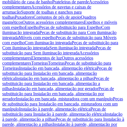
mobiliário de casa de banho
Prateleiras de parede
Acessórios
complementares
Acessórios de gavetas e caixas de
arrumação
Suporte de toalhas e ganchos para
toalhas
Puxadores
Conjuntos de pés de apoio
Quadros
magnéticos
Outros acessórios complementares
Espelhos e móveis
com espelho
Espelho
Peças de substituição para Espelho
Com
iluminação integrada
Peças de substituição para Com iluminação
integrada
Móveis com espelho
Peças de substituição para Móveis
com espelho
Com iluminação integrada
Peças de substituição para
Com iluminação integrada
Sem iluminação integrada
Peças de
substituição para Sem iluminação integrada
Acessórios
complementares
Elementos de luz
Outros acessórios
complementares
Torneiras
Torneiras
Peças de substituição para
Torneiras
Instalação em bancada, alimentação elétrica
Peças de
substituição para Instalação em bancada, alimentação
elétrica
Instalação em bancada, alimentação a pilhas
Peças de
substituição para Instalação em bancada, alimentação a
pilhas
Instalação em bancada, alimentação por gerador
Peças de
substituição para Instalação em bancada, alimentação por
gerador
Instalação em bancada, misturadora com um manípulo
Peças
de substituição para Instalação em bancada, misturadora com um
manípulo
Instalação à parede, alimentação elétrica
Peças de
substituição para Instalação à parede, alimentação elétrica
Instalação
à parede, alimentação a pilhas
Peças de substituição para Instalação à
parede, alimentação a pilhas
Instalação à parede, alimentação por