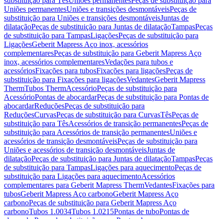
substituição para Tês
Uniões permanentes
Peças de substituição para
Uniões permanentes
Uniões e transições desmontáveis
Peças de
substituição para Uniões e transições desmontáveis
Juntas de
dilatação
Peças de substituição para Juntas de dilatação
Tampas
Peças
de substituição para Tampas
Ligações
Peças de substituição para
Ligações
Geberit Mapress Aço inox, acessórios
complementares
Peças de substituição para Geberit Mapress Aço
inox, acessórios complementares
Vedações para tubos e
acessórios
Fixações para tubos
Fixações para ligações
Peças de
substituição para Fixações para ligações
Vedantes
Geberit Mapress
Therm
Tubos Therm
Acessório
Peças de substituição para
Acessório
Pontas de abocardar
Peças de substituição para Pontas de
abocardar
Reduções
Peças de substituição para
Reduções
Curvas
Peças de substituição para Curvas
Tês
Peças de
substituição para Tês
Acessórios de transição permanentes
Peças de
substituição para Acessórios de transição permanentes
Uniões e
acessórios de transição desmontáveis
Peças de substituição para
Uniões e acessórios de transição desmontáveis
Juntas de
dilatação
Peças de substituição para Juntas de dilatação
Tampas
Peças
de substituição para Tampas
Ligações para aquecimento
Peças de
substituição para Ligações para aquecimento
Acessórios
complementares para Geberit Mapress Therm
Vedantes
Fixações para
tubos
Geberit Mapress Aço carbono
Geberit Mapress Aço
carbono
Peças de substituição para Geberit Mapress Aço
carbono
Tubos 1.0034
Tubos 1.0215
Pontas de tubo
Pontas de