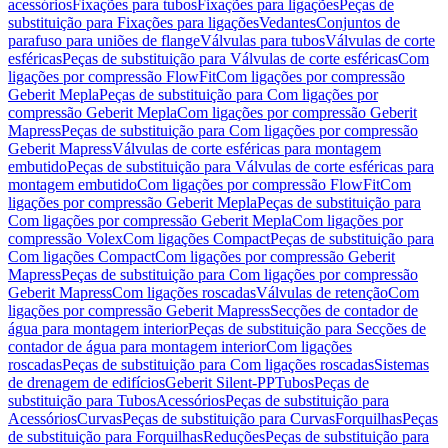
acessórios
Fixações para tubos
Fixações para ligações
Peças de
substituição para Fixações para ligações
Vedantes
Conjuntos de
parafuso para uniões de flange
Válvulas para tubos
Válvulas de corte
esféricas
Peças de substituição para Válvulas de corte esféricas
Com
ligações por compressão FlowFit
Com ligações por compressão
Geberit Mepla
Peças de substituição para Com ligações por
compressão Geberit Mepla
Com ligações por compressão Geberit
Mapress
Peças de substituição para Com ligações por compressão
Geberit Mapress
Válvulas de corte esféricas para montagem
embutido
Peças de substituição para Válvulas de corte esféricas para
montagem embutido
Com ligações por compressão FlowFit
Com
ligações por compressão Geberit Mepla
Peças de substituição para
Com ligações por compressão Geberit Mepla
Com ligações por
compressão Volex
Com ligações Compact
Peças de substituição para
Com ligações Compact
Com ligações por compressão Geberit
Mapress
Peças de substituição para Com ligações por compressão
Geberit Mapress
Com ligações roscadas
Válvulas de retenção
Com
ligações por compressão Geberit Mapress
Secções de contador de
água para montagem interior
Peças de substituição para Secções de
contador de água para montagem interior
Com ligações
roscadas
Peças de substituição para Com ligações roscadas
Sistemas
de drenagem de edifícios
Geberit Silent-PP
Tubos
Peças de
substituição para Tubos
Acessórios
Peças de substituição para
Acessórios
Curvas
Peças de substituição para Curvas
Forquilhas
Peças
de substituição para Forquilhas
Reduções
Peças de substituição para