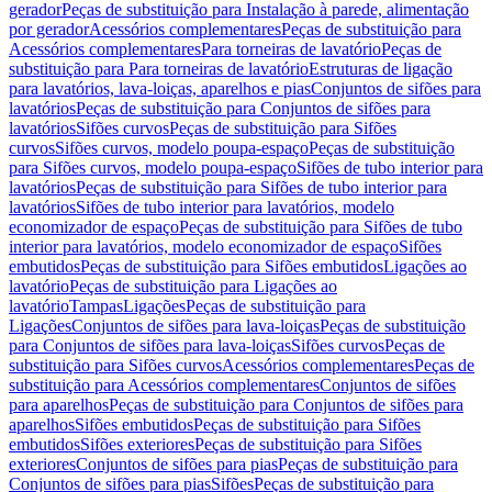
gerador
Peças de substituição para Instalação à parede, alimentação
por gerador
Acessórios complementares
Peças de substituição para
Acessórios complementares
Para torneiras de lavatório
Peças de
substituição para Para torneiras de lavatório
Estruturas de ligação
para lavatórios, lava-loiças, aparelhos e pias
Conjuntos de sifões para
lavatórios
Peças de substituição para Conjuntos de sifões para
lavatórios
Sifões curvos
Peças de substituição para Sifões
curvos
Sifões curvos, modelo poupa-espaço
Peças de substituição
para Sifões curvos, modelo poupa-espaço
Sifões de tubo interior para
lavatórios
Peças de substituição para Sifões de tubo interior para
lavatórios
Sifões de tubo interior para lavatórios, modelo
economizador de espaço
Peças de substituição para Sifões de tubo
interior para lavatórios, modelo economizador de espaço
Sifões
embutidos
Peças de substituição para Sifões embutidos
Ligações ao
lavatório
Peças de substituição para Ligações ao
lavatório
Tampas
Ligações
Peças de substituição para
Ligações
Conjuntos de sifões para lava-loiças
Peças de substituição
para Conjuntos de sifões para lava-loiças
Sifões curvos
Peças de
substituição para Sifões curvos
Acessórios complementares
Peças de
substituição para Acessórios complementares
Conjuntos de sifões
para aparelhos
Peças de substituição para Conjuntos de sifões para
aparelhos
Sifões embutidos
Peças de substituição para Sifões
embutidos
Sifões exteriores
Peças de substituição para Sifões
exteriores
Conjuntos de sifões para pias
Peças de substituição para
Conjuntos de sifões para pias
Sifões
Peças de substituição para