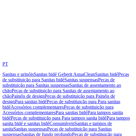
PT
Sanitas e urinóis
Sanitas bidé Geberit AquaClean
Sanitas bidé
Peças
de substituição para Sanitas bidé
Sanitas suspensas
Peças de
substituição para Sanitas suspensas
Sanitas de assentamento ao
chão
Peças de substituição para Sanitas de assentamento ao
chão
Painéis de design
Peças de substituição para Painéis de
design
Para sanitas bidé
Peças de substituição para Para sanitas
bidé
Acessórios complementares
Peças de substituição para
Acessórios complementares
Para sanitas bidé
Para tampos sanita
bidé
Peças de substituição para Para tampos sanita bidé
Para tampos
sanita bidé e sanitas bidé
Consumíveis
Sanitas e tampos de
sanita
Sanitas suspensas
Peças de substituição para Sanitas
suspensas
Sanitas de fundo profundo
Peças de substituição para