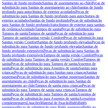
Sanitas de fundo profundo
Sanitas de assentamento ao chão
Peças de
substituição para Sanitas de assentamento ao chão
Sanitas de fundo
profundo para autoclismos de exterior acoplados
Peças de
substituição para Sanitas de fundo profundo para autoclismos de
exterior acoplados
Sanitas de fundo profundo
Peças de substituição
para Sanitas de fundo profundo
Autoclismos de exterior para sanitas,
de cerâmica
Acoplado
Tampos de sanita
Peças de substituição para
Tampos de sanita
Tampos de sanita
Peças de substituição para
Tampos de sanita
Sanitas versão Comfort
Peças de substituição para
Sanitas versão Comfort
Sanitas de fundo profundo elevadas
Peças de
substituição para Sanitas de fundo profundo elevadas
Sanitas de
fundo profundo extensíveis
Peças de substituição para Sanitas de
fundo profundo extensíveis
Tampos de sanita versão Comfort
Peças
de substituição para Tampos de sanita versão Comfort
Tampos de
sanita
Peças de substituição para Tampos de sanita
Assentos de
sanita
Peças de substituição para Assentos de sanita
Sanitas para
crianças
Peças de substituição para Sanitas para crianças
Sanitas
suspensas
Peças de substituição para Sanitas suspensas
Sanitas de
assentamento ao chão
Peças de substituição para Sanitas de
assentamento ao chão
Tampos de sanita para crianças
Peças de
substituição para Tampos de sanita para crianças
Tampos de
sanita
Peças de substituição para Tampos de sanita
Assentos de
sanita
Peças de substituição para Assentos de sanita
Acessórios
complementares
Ligações
Material de fixação
Bidés
Bidés
suspensos
Peças de substituição para Bidés suspensos
Bidés ao