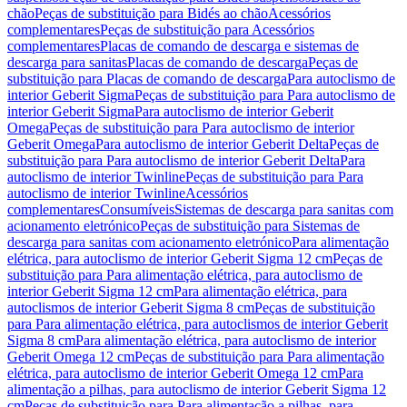
chão
Peças de substituição para Bidés ao chão
Acessórios
complementares
Peças de substituição para Acessórios
complementares
Placas de comando de descarga e sistemas de
descarga para sanitas
Placas de comando de descarga
Peças de
substituição para Placas de comando de descarga
Para autoclismo de
interior Geberit Sigma
Peças de substituição para Para autoclismo de
interior Geberit Sigma
Para autoclismo de interior Geberit
Omega
Peças de substituição para Para autoclismo de interior
Geberit Omega
Para autoclismo de interior Geberit Delta
Peças de
substituição para Para autoclismo de interior Geberit Delta
Para
autoclismo de interior Twinline
Peças de substituição para Para
autoclismo de interior Twinline
Acessórios
complementares
Consumíveis
Sistemas de descarga para sanitas com
acionamento eletrónico
Peças de substituição para Sistemas de
descarga para sanitas com acionamento eletrónico
Para alimentação
elétrica, para autoclismo de interior Geberit Sigma 12 cm
Peças de
substituição para Para alimentação elétrica, para autoclismo de
interior Geberit Sigma 12 cm
Para alimentação elétrica, para
autoclismos de interior Geberit Sigma 8 cm
Peças de substituição
para Para alimentação elétrica, para autoclismos de interior Geberit
Sigma 8 cm
Para alimentação elétrica, para autoclismo de interior
Geberit Omega 12 cm
Peças de substituição para Para alimentação
elétrica, para autoclismo de interior Geberit Omega 12 cm
Para
alimentação a pilhas, para autoclismo de interior Geberit Sigma 12
cm
Peças de substituição para Para alimentação a pilhas, para