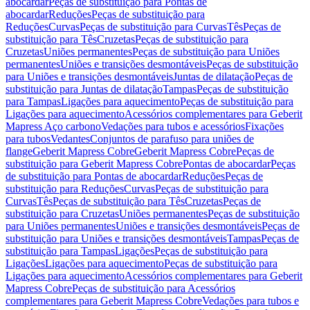
abocardar
Peças de substituição para Pontas de
abocardar
Reduções
Peças de substituição para
Reduções
Curvas
Peças de substituição para Curvas
Tês
Peças de
substituição para Tês
Cruzetas
Peças de substituição para
Cruzetas
Uniões permanentes
Peças de substituição para Uniões
permanentes
Uniões e transições desmontáveis
Peças de substituição
para Uniões e transições desmontáveis
Juntas de dilatação
Peças de
substituição para Juntas de dilatação
Tampas
Peças de substituição
para Tampas
Ligações para aquecimento
Peças de substituição para
Ligações para aquecimento
Acessórios complementares para Geberit
Mapress Aço carbono
Vedações para tubos e acessórios
Fixações
para tubos
Vedantes
Conjuntos de parafuso para uniões de
flange
Geberit Mapress Cobre
Geberit Mapress Cobre
Peças de
substituição para Geberit Mapress Cobre
Pontas de abocardar
Peças
de substituição para Pontas de abocardar
Reduções
Peças de
substituição para Reduções
Curvas
Peças de substituição para
Curvas
Tês
Peças de substituição para Tês
Cruzetas
Peças de
substituição para Cruzetas
Uniões permanentes
Peças de substituição
para Uniões permanentes
Uniões e transições desmontáveis
Peças de
substituição para Uniões e transições desmontáveis
Tampas
Peças de
substituição para Tampas
Ligações
Peças de substituição para
Ligações
Ligações para aquecimento
Peças de substituição para
Ligações para aquecimento
Acessórios complementares para Geberit
Mapress Cobre
Peças de substituição para Acessórios
complementares para Geberit Mapress Cobre
Vedações para tubos e