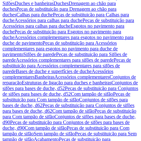
Sifões
Duches e banheiras
Duches
Drenagem ao chão para
duches
Peças de substituição para Drenagem ao chão para
duches
Calhas para duche
Peças de substituição para Calhas para
duche
Acessórios para calhas para duche
Peças de substituição para
Acessórios para calhas para duche
Esgotos no pavimento para
duche
Peças de substituição para Esgotos no pavimento para
duche
Acessórios complementares para esgotos no pavimento para
duche de pavimento
Peças de substituição para Acessórios
complementares para esgotos no pavimento para duche de
pavimento
Sifões de parede
Peças de substituição para Sifões de
parede
Acessórios complementares para sifões de parede
Peças de
substituição para Acessórios complementares para sifões de
parede
Bases de duche e superfícies de duche
Acessórios
complementares
Banheiras
Acessórios complementares
Conjuntos de
reparação
Estruturas de ligação para duches e banheiras
Conjuntos de
sifões para bases de duche, d52
Peças de substituição para Conjuntos
de sifões para bases de duche, d52
Com tampão de sifão
Peças de
substituição para Com tampão de sifão
Conjuntos de sifões para
bases de duche, d62
Peças de substituição para Conjuntos de sifões
para bases de duche, d62
Com tampão de sifão
Peças de substituição
para Com tampão de sifão
Conjuntos de sifões para bases de duche,
d90
Peças de substituição para Conjuntos de sifões para bases de
duche, d90
Com tampão de sifão
Peças de substituição para Com
tampão de sifão
Sem tampão de sifão
Peças de substituição para Sem
tampão de sifão
Acabamento
Peças de substituição para