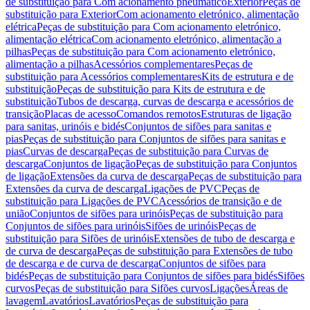
de substituição para Com acionamento pneumático
Exterior
Peças de
substituição para Exterior
Com acionamento eletrónico, alimentação
elétrica
Peças de substituição para Com acionamento eletrónico,
alimentação elétrica
Com acionamento eletrónico, alimentação a
pilhas
Peças de substituição para Com acionamento eletrónico,
alimentação a pilhas
Acessórios complementares
Peças de
substituição para Acessórios complementares
Kits de estrutura e de
substituição
Peças de substituição para Kits de estrutura e de
substituição
Tubos de descarga, curvas de descarga e acessórios de
transição
Placas de acesso
Comandos remotos
Estruturas de ligação
para sanitas, urinóis e bidés
Conjuntos de sifões para sanitas e
pias
Peças de substituição para Conjuntos de sifões para sanitas e
pias
Curvas de descarga
Peças de substituição para Curvas de
descarga
Conjuntos de ligação
Peças de substituição para Conjuntos
de ligação
Extensões da curva de descarga
Peças de substituição para
Extensões da curva de descarga
Ligações de PVC
Peças de
substituição para Ligações de PVC
Acessórios de transição e de
união
Conjuntos de sifões para urinóis
Peças de substituição para
Conjuntos de sifões para urinóis
Sifões de urinóis
Peças de
substituição para Sifões de urinóis
Extensões de tubo de descarga e
de curva de descarga
Peças de substituição para Extensões de tubo
de descarga e de curva de descarga
Conjuntos de sifões para
bidés
Peças de substituição para Conjuntos de sifões para bidés
Sifões
curvos
Peças de substituição para Sifões curvos
Ligações
Áreas de
lavagem
Lavatórios
Lavatórios
Peças de substituição para