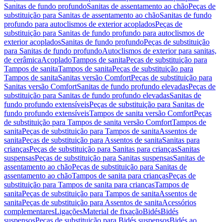
Sanitas de fundo profundo
Sanitas de assentamento ao chão
Peças de
substituição para Sanitas de assentamento ao chão
Sanitas de fundo
profundo para autoclismos de exterior acoplados
Peças de
substituição para Sanitas de fundo profundo para autoclismos de
exterior acoplados
Sanitas de fundo profundo
Peças de substituição
para Sanitas de fundo profundo
Autoclismos de exterior para sanitas,
de cerâmica
Acoplado
Tampos de sanita
Peças de substituição para
Tampos de sanita
Tampos de sanita
Peças de substituição para
Tampos de sanita
Sanitas versão Comfort
Peças de substituição para
Sanitas versão Comfort
Sanitas de fundo profundo elevadas
Peças de
substituição para Sanitas de fundo profundo elevadas
Sanitas de
fundo profundo extensíveis
Peças de substituição para Sanitas de
fundo profundo extensíveis
Tampos de sanita versão Comfort
Peças
de substituição para Tampos de sanita versão Comfort
Tampos de
sanita
Peças de substituição para Tampos de sanita
Assentos de
sanita
Peças de substituição para Assentos de sanita
Sanitas para
crianças
Peças de substituição para Sanitas para crianças
Sanitas
suspensas
Peças de substituição para Sanitas suspensas
Sanitas de
assentamento ao chão
Peças de substituição para Sanitas de
assentamento ao chão
Tampos de sanita para crianças
Peças de
substituição para Tampos de sanita para crianças
Tampos de
sanita
Peças de substituição para Tampos de sanita
Assentos de
sanita
Peças de substituição para Assentos de sanita
Acessórios
complementares
Ligações
Material de fixação
Bidés
Bidés
suspensos
Peças de substituição para Bidés suspensos
Bidés ao