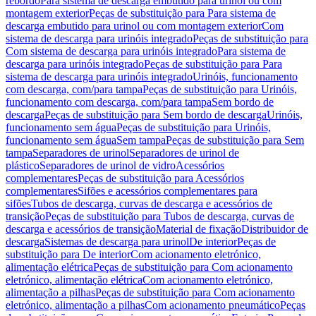
rebordo
Para sistema de descarga embutido para urinol ou com
montagem exterior
Peças de substituição para Para sistema de
descarga embutido para urinol ou com montagem exterior
Com
sistema de descarga para urinóis integrado
Peças de substituição para
Com sistema de descarga para urinóis integrado
Para sistema de
descarga para urinóis integrado
Peças de substituição para Para
sistema de descarga para urinóis integrado
Urinóis, funcionamento
com descarga, com/para tampa
Peças de substituição para Urinóis,
funcionamento com descarga, com/para tampa
Sem bordo de
descarga
Peças de substituição para Sem bordo de descarga
Urinóis,
funcionamento sem água
Peças de substituição para Urinóis,
funcionamento sem água
Sem tampa
Peças de substituição para Sem
tampa
Separadores de urinol
Separadores de urinol de
plástico
Separadores de urinol de vidro
Acessórios
complementares
Peças de substituição para Acessórios
complementares
Sifões e acessórios complementares para
sifões
Tubos de descarga, curvas de descarga e acessórios de
transição
Peças de substituição para Tubos de descarga, curvas de
descarga e acessórios de transição
Material de fixação
Distribuidor de
descarga
Sistemas de descarga para urinol
De interior
Peças de
substituição para De interior
Com acionamento eletrónico,
alimentação elétrica
Peças de substituição para Com acionamento
eletrónico, alimentação elétrica
Com acionamento eletrónico,
alimentação a pilhas
Peças de substituição para Com acionamento
eletrónico, alimentação a pilhas
Com acionamento pneumático
Peças