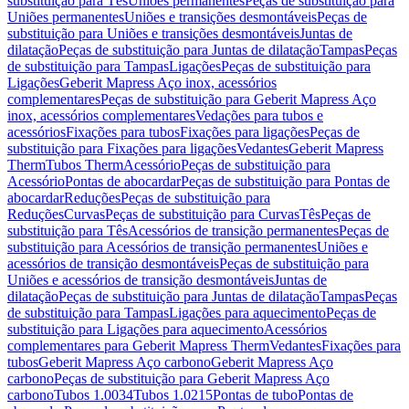
substituição para Tês
Uniões permanentes
Peças de substituição para
Uniões permanentes
Uniões e transições desmontáveis
Peças de
substituição para Uniões e transições desmontáveis
Juntas de
dilatação
Peças de substituição para Juntas de dilatação
Tampas
Peças
de substituição para Tampas
Ligações
Peças de substituição para
Ligações
Geberit Mapress Aço inox, acessórios
complementares
Peças de substituição para Geberit Mapress Aço
inox, acessórios complementares
Vedações para tubos e
acessórios
Fixações para tubos
Fixações para ligações
Peças de
substituição para Fixações para ligações
Vedantes
Geberit Mapress
Therm
Tubos Therm
Acessório
Peças de substituição para
Acessório
Pontas de abocardar
Peças de substituição para Pontas de
abocardar
Reduções
Peças de substituição para
Reduções
Curvas
Peças de substituição para Curvas
Tês
Peças de
substituição para Tês
Acessórios de transição permanentes
Peças de
substituição para Acessórios de transição permanentes
Uniões e
acessórios de transição desmontáveis
Peças de substituição para
Uniões e acessórios de transição desmontáveis
Juntas de
dilatação
Peças de substituição para Juntas de dilatação
Tampas
Peças
de substituição para Tampas
Ligações para aquecimento
Peças de
substituição para Ligações para aquecimento
Acessórios
complementares para Geberit Mapress Therm
Vedantes
Fixações para
tubos
Geberit Mapress Aço carbono
Geberit Mapress Aço
carbono
Peças de substituição para Geberit Mapress Aço
carbono
Tubos 1.0034
Tubos 1.0215
Pontas de tubo
Pontas de