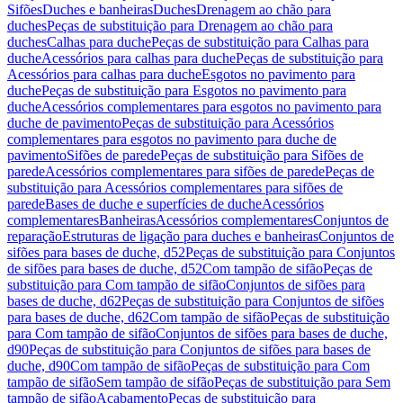
Sifões
Duches e banheiras
Duches
Drenagem ao chão para
duches
Peças de substituição para Drenagem ao chão para
duches
Calhas para duche
Peças de substituição para Calhas para
duche
Acessórios para calhas para duche
Peças de substituição para
Acessórios para calhas para duche
Esgotos no pavimento para
duche
Peças de substituição para Esgotos no pavimento para
duche
Acessórios complementares para esgotos no pavimento para
duche de pavimento
Peças de substituição para Acessórios
complementares para esgotos no pavimento para duche de
pavimento
Sifões de parede
Peças de substituição para Sifões de
parede
Acessórios complementares para sifões de parede
Peças de
substituição para Acessórios complementares para sifões de
parede
Bases de duche e superfícies de duche
Acessórios
complementares
Banheiras
Acessórios complementares
Conjuntos de
reparação
Estruturas de ligação para duches e banheiras
Conjuntos de
sifões para bases de duche, d52
Peças de substituição para Conjuntos
de sifões para bases de duche, d52
Com tampão de sifão
Peças de
substituição para Com tampão de sifão
Conjuntos de sifões para
bases de duche, d62
Peças de substituição para Conjuntos de sifões
para bases de duche, d62
Com tampão de sifão
Peças de substituição
para Com tampão de sifão
Conjuntos de sifões para bases de duche,
d90
Peças de substituição para Conjuntos de sifões para bases de
duche, d90
Com tampão de sifão
Peças de substituição para Com
tampão de sifão
Sem tampão de sifão
Peças de substituição para Sem
tampão de sifão
Acabamento
Peças de substituição para