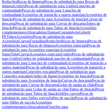
Reduções
Bocas de limpeza
Peças de substituição para Bocas de
limpeza
Uniões
Peças de substituição para Uniões
Ligações de
continuidade
Peças de substituição para Ligações de
continuidade
Acessórios de transição a outros materiais
Acessórios de
ligação
Peças de substituição para Acessórios de ligação
Curvas de
descarga
Peças de substituição para Curvas de descarga
Tubos de
ligação
Peças de substituição para Tubos de ligação
Acessórios
complementares
Abraçadeiras
Tampas
Consumíveis
Geberit
PE
Tubos
Acessórios
Peças de substituição para
Acessórios
Curvas
Forquilhas
Reduções
Bocas de limpeza
Peças de
substituição para Bocas de limpeza
Acessórios especiais
Peças de
substituição para Acessórios especiais
Acessórios
SuperTube
Curvas
Acessórios especiais
Uniões
Peças de substituição
para Uniões
Uniões de soldadura
Ligações de continuidade
Peças de
substituição para Ligações de continuidade
Acessórios de transição a
outros materiais
Peças de substituição para Acessórios de transição a
outros materiais
Conexões roscadas
Peças de substituição para
Conexões roscadas
Uniões de flange
Acessórios de ligação
Peças de
substituição para Acessórios de ligação
Curvas de descarga
Peças de
substituição para Curvas de descarga
Golas de sanita ao chão
Peças
de substituição para Golas de sanita ao chão
Tubos de ligação
Peças
de substituição para Tubos de ligação
Sifões curvos
Peças de
substituição para Sifões curvos
Sifões de sucção
Peças de substituição
para Sifões de sucção
Acessórios
complementares
Abraçadeiras
Fixações para