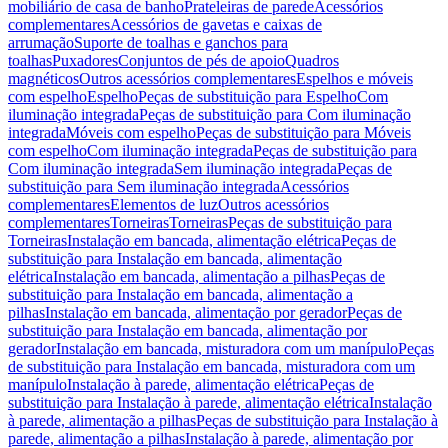
mobiliário de casa de banho
Prateleiras de parede
Acessórios
complementares
Acessórios de gavetas e caixas de
arrumação
Suporte de toalhas e ganchos para
toalhas
Puxadores
Conjuntos de pés de apoio
Quadros
magnéticos
Outros acessórios complementares
Espelhos e móveis
com espelho
Espelho
Peças de substituição para Espelho
Com
iluminação integrada
Peças de substituição para Com iluminação
integrada
Móveis com espelho
Peças de substituição para Móveis
com espelho
Com iluminação integrada
Peças de substituição para
Com iluminação integrada
Sem iluminação integrada
Peças de
substituição para Sem iluminação integrada
Acessórios
complementares
Elementos de luz
Outros acessórios
complementares
Torneiras
Torneiras
Peças de substituição para
Torneiras
Instalação em bancada, alimentação elétrica
Peças de
substituição para Instalação em bancada, alimentação
elétrica
Instalação em bancada, alimentação a pilhas
Peças de
substituição para Instalação em bancada, alimentação a
pilhas
Instalação em bancada, alimentação por gerador
Peças de
substituição para Instalação em bancada, alimentação por
gerador
Instalação em bancada, misturadora com um manípulo
Peças
de substituição para Instalação em bancada, misturadora com um
manípulo
Instalação à parede, alimentação elétrica
Peças de
substituição para Instalação à parede, alimentação elétrica
Instalação
à parede, alimentação a pilhas
Peças de substituição para Instalação à
parede, alimentação a pilhas
Instalação à parede, alimentação por