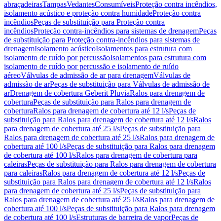
abraçadeiras
Tampas
Vedantes
Consumíveis
Proteção contra incêndios,
isolamento acústico e proteção contra humidade
Proteção contra
incêndios
Peças de substituição para Proteção contra
incêndios
Proteção contra-incêndios para sistemas de drenagem
Peças
de substituição para Proteção contra-incêndios para sistemas de
drenagem
Isolamento acústico
Isolamentos para estrutura com
isolamento de ruído por percussão
Isolamentos para estrutura com
isolamento de ruído por percussão e isolamento de ruído
aéreo
Válvulas de admissão de ar para drenagem
Válvulas de
admissão de ar
Peças de substituição para Válvulas de admissão de
ar
Drenagem de cobertura Geberit Pluvia
Ralos para drenagem de
cobertura
Peças de substituição para Ralos para drenagem de
cobertura
Ralos para drenagem de cobertura até 12 l/s
Peças de
substituição para Ralos para drenagem de cobertura até 12 l/s
Ralos
para drenagem de cobertura até 25 l/s
Peças de substituição para
Ralos para drenagem de cobertura até 25 l/s
Ralos para drenagem de
cobertura até 100 l/s
Peças de substituição para Ralos para drenagem
de cobertura até 100 l/s
Ralos para drenagem de cobertura para
caleiras
Peças de substituição para Ralos para drenagem de cobertura
para caleiras
Ralos para drenagem de cobertura até 12 l/s
Peças de
substituição para Ralos para drenagem de cobertura até 12 l/s
Ralos
para drenagem de cobertura até 25 l/s
Peças de substituição para
Ralos para drenagem de cobertura até 25 l/s
Ralos para drenagem de
cobertura até 100 l/s
Peças de substituição para Ralos para drenagem
de cobertura até 100 l/s
Estruturas de barreira de vapor
Peças de