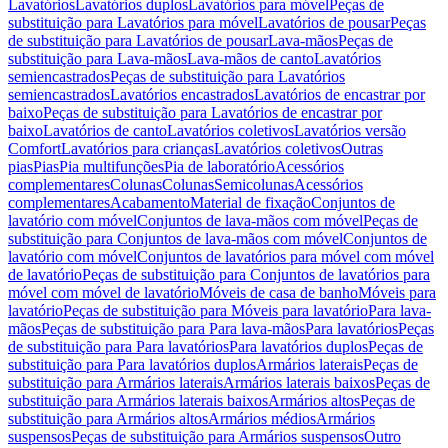
Lavatórios
Lavatórios duplos
Lavatórios para móvel
Peças de
substituição para Lavatórios para móvel
Lavatórios de pousar
Peças
de substituição para Lavatórios de pousar
Lava-mãos
Peças de
substituição para Lava-mãos
Lava-mãos de canto
Lavatórios
semiencastrados
Peças de substituição para Lavatórios
semiencastrados
Lavatórios encastrados
Lavatórios de encastrar por
baixo
Peças de substituição para Lavatórios de encastrar por
baixo
Lavatórios de canto
Lavatórios coletivos
Lavatórios versão
Comfort
Lavatórios para crianças
Lavatórios coletivos
Outras
pias
Pias
Pia multifunções
Pia de laboratório
Acessórios
complementares
Colunas
Colunas
Semicolunas
Acessórios
complementares
Acabamento
Material de fixação
Conjuntos de
lavatório com móvel
Conjuntos de lava-mãos com móvel
Peças de
substituição para Conjuntos de lava-mãos com móvel
Conjuntos de
lavatório com móvel
Conjuntos de lavatórios para móvel com móvel
de lavatório
Peças de substituição para Conjuntos de lavatórios para
móvel com móvel de lavatório
Móveis de casa de banho
Móveis para
lavatório
Peças de substituição para Móveis para lavatório
Para lava-
mãos
Peças de substituição para Para lava-mãos
Para lavatórios
Peças
de substituição para Para lavatórios
Para lavatórios duplos
Peças de
substituição para Para lavatórios duplos
Armários laterais
Peças de
substituição para Armários laterais
Armários laterais baixos
Peças de
substituição para Armários laterais baixos
Armários altos
Peças de
substituição para Armários altos
Armários médios
Armários
suspensos
Peças de substituição para Armários suspensos
Outro