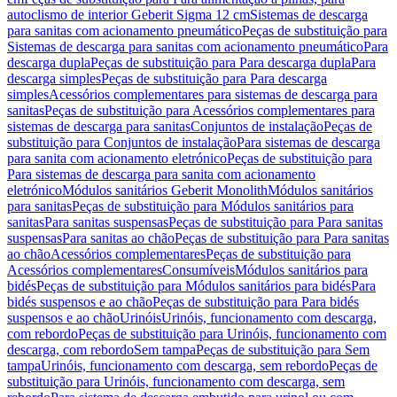
autoclismo de interior Geberit Sigma 12 cm
Sistemas de descarga
para sanitas com acionamento pneumático
Peças de substituição para
Sistemas de descarga para sanitas com acionamento pneumático
Para
descarga dupla
Peças de substituição para Para descarga dupla
Para
descarga simples
Peças de substituição para Para descarga
simples
Acessórios complementares para sistemas de descarga para
sanitas
Peças de substituição para Acessórios complementares para
sistemas de descarga para sanitas
Conjuntos de instalação
Peças de
substituição para Conjuntos de instalação
Para sistemas de descarga
para sanita com acionamento eletrónico
Peças de substituição para
Para sistemas de descarga para sanita com acionamento
eletrónico
Módulos sanitários Geberit Monolith
Módulos sanitários
para sanitas
Peças de substituição para Módulos sanitários para
sanitas
Para sanitas suspensas
Peças de substituição para Para sanitas
suspensas
Para sanitas ao chão
Peças de substituição para Para sanitas
ao chão
Acessórios complementares
Peças de substituição para
Acessórios complementares
Consumíveis
Módulos sanitários para
bidés
Peças de substituição para Módulos sanitários para bidés
Para
bidés suspensos e ao chão
Peças de substituição para Para bidés
suspensos e ao chão
Urinóis
Urinóis, funcionamento com descarga,
com rebordo
Peças de substituição para Urinóis, funcionamento com
descarga, com rebordo
Sem tampa
Peças de substituição para Sem
tampa
Urinóis, funcionamento com descarga, sem rebordo
Peças de
substituição para Urinóis, funcionamento com descarga, sem