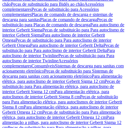
chão
Peças de substituição para Bidés ao chão
Acessórios
complementares
Peças de substituição para Acessórios
complementares
Placas de comando de descarga e sistemas de
descarga para sanitas
Placas de comando de descarga
Peças de
substituição para Placas de comando de descarga
Para autoclismo de
interior Geberit Sigma
Peças de substituição para Para autoclismo de
interior Geberit Sigma
Para autoclismo de interior Geberit
Omega
Peças de substituição para Para autoclismo de interior
Geberit Omega
Para autoclismo de interior Geberit Delta
Peças de
substituição para Para autoclismo de interior Geberit Delta
Para
autoclismo de interior Twinline
Peças de substituição para Para
autoclismo de interior Twinline
Acessórios
complementares
Consumíveis
Sistemas de descarga para sanitas com
acionamento eletrónico
Peças de substituição para Sistemas de
descarga para sanitas com acionamento eletrónico
Para alimentação
elétrica, para autoclismo de interior Geberit Sigma 12 cm
Peças de
substituição para Para alimentação elétrica, para autoclismo de
interior Geberit Sigma 12 cm
Para alimentação elétrica, para
autoclismos de interior Geberit Sigma 8 cm
Peças de substituição
para Para alimentação elétrica, para autoclismos de interior Geberit
Sigma 8 cm
Para alimentação elétrica, para autoclismo de interior
Geberit Omega 12 cm
Peças de substituição para Para alimentação
elétrica, para autoclismo de interior Geberit Omega 12 cm
Para
alimentação a pilhas, para autoclismo de interior Geberit Sigma 12
cm
Peças de substituição para Para alimentação a pilhas, para