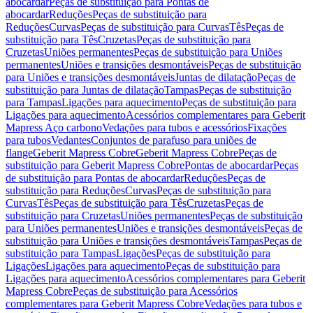
abocardar
Peças de substituição para Pontas de
abocardar
Reduções
Peças de substituição para
Reduções
Curvas
Peças de substituição para Curvas
Tês
Peças de
substituição para Tês
Cruzetas
Peças de substituição para
Cruzetas
Uniões permanentes
Peças de substituição para Uniões
permanentes
Uniões e transições desmontáveis
Peças de substituição
para Uniões e transições desmontáveis
Juntas de dilatação
Peças de
substituição para Juntas de dilatação
Tampas
Peças de substituição
para Tampas
Ligações para aquecimento
Peças de substituição para
Ligações para aquecimento
Acessórios complementares para Geberit
Mapress Aço carbono
Vedações para tubos e acessórios
Fixações
para tubos
Vedantes
Conjuntos de parafuso para uniões de
flange
Geberit Mapress Cobre
Geberit Mapress Cobre
Peças de
substituição para Geberit Mapress Cobre
Pontas de abocardar
Peças
de substituição para Pontas de abocardar
Reduções
Peças de
substituição para Reduções
Curvas
Peças de substituição para
Curvas
Tês
Peças de substituição para Tês
Cruzetas
Peças de
substituição para Cruzetas
Uniões permanentes
Peças de substituição
para Uniões permanentes
Uniões e transições desmontáveis
Peças de
substituição para Uniões e transições desmontáveis
Tampas
Peças de
substituição para Tampas
Ligações
Peças de substituição para
Ligações
Ligações para aquecimento
Peças de substituição para
Ligações para aquecimento
Acessórios complementares para Geberit
Mapress Cobre
Peças de substituição para Acessórios
complementares para Geberit Mapress Cobre
Vedações para tubos e