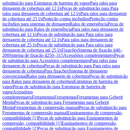
substituição para Estruturas de barreira de vapor
Para ralos para
drenagem de cobertura até 12 l/s
Peças de substituição para Para
ralos para drenagem de cobertura até 12 l/s
Para ralos para drenagem
de cobertura até 25 l/s
Proteção contra incêndios
Proteção contra
incêndios para sistemas de drenagem
Ralos de emergência
Peças de
substituição para Ralos de emergência
Para ralos para drenagem de
cobertura até 12 l/s
Peças de substituição para Para ralos para
drenagem de cobertura até 12 l/s
Para ralos para drenagem de
cobertura até 25 l/s
Peças de substituição para Para ralos para
drenagem de cobertura até 25 l/s
Fixações
Sistema de fixação d40–
200
Sistema de fixação d250–315
Acessórios complementares
Peças
de substituição para Acessórios complementares
Para ralos para
drenagem de cobertura
Peças de substituição para Para ralos para
drenagem de cobertura
Para fixações
Sistema de drenagem
convencional
Ralos para drenagem de cobertura
Peças de substituição
para Ralos para drenagem de cobertura
Estruturas de barreira de
vapor
Peças de substituição para Estruturas de barreira de
vapor
Acessórios
complementares
Ferramentas
Ferramentas
Ferramentas para Geberit
Mepla
Peças de substituição para Ferramentas para Geberit
Mepla
Ferramentas de compressão manual
Peças de substituição para
Ferramentas de compressão manual
Equipamentos de compressão,
compatibilidade [1]
Peças de substituição para Equipamentos de
compressão, compatibilidade [1]
Equipamentos de compressão,
compatibilidade [2]
Peças de substituição para Equipamentos de