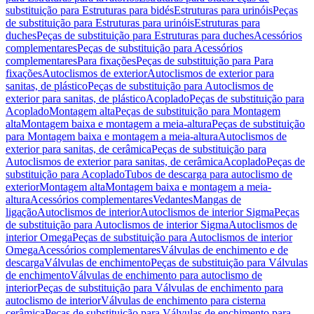
substituição para Estruturas para bidés
Estruturas para urinóis
Peças
de substituição para Estruturas para urinóis
Estruturas para
duches
Peças de substituição para Estruturas para duches
Acessórios
complementares
Peças de substituição para Acessórios
complementares
Para fixações
Peças de substituição para Para
fixações
Autoclismos de exterior
Autoclismos de exterior para
sanitas, de plástico
Peças de substituição para Autoclismos de
exterior para sanitas, de plástico
Acoplado
Peças de substituição para
Acoplado
Montagem alta
Peças de substituição para Montagem
alta
Montagem baixa e montagem a meia-altura
Peças de substituição
para Montagem baixa e montagem a meia-altura
Autoclismos de
exterior para sanitas, de cerâmica
Peças de substituição para
Autoclismos de exterior para sanitas, de cerâmica
Acoplado
Peças de
substituição para Acoplado
Tubos de descarga para autoclismo de
exterior
Montagem alta
Montagem baixa e montagem a meia-
altura
Acessórios complementares
Vedantes
Mangas de
ligação
Autoclismos de interior
Autoclismos de interior Sigma
Peças
de substituição para Autoclismos de interior Sigma
Autoclismos de
interior Omega
Peças de substituição para Autoclismos de interior
Omega
Acessórios complementares
Válvulas de enchimento e de
descarga
Válvulas de enchimento
Peças de substituição para Válvulas
de enchimento
Válvulas de enchimento para autoclismo de
interior
Peças de substituição para Válvulas de enchimento para
autoclismo de interior
Válvulas de enchimento para cisterna
cerâmica
Peças de substituição para Válvulas de enchimento para