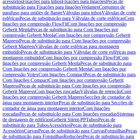
acessórios
Fixações para tubos
Fixações para ligações
Peças de
substituição para Fixações para ligações
Vedantes
Conjuntos de
parafuso para uniões de flange
Válvulas para tubos
Válvulas de corte
esféricas
Peças de substituição para Válvulas de corte esféricas
Com
ligações por compressão FlowFit
Com ligações por compressão
Geberit Mepla
Peças de substituição para Com ligações por
compressão Geberit Mepla
Com ligações por compressão Geberit
Mapress
Peças de substituição para Com ligações por compressão
Geberit Mapress
Válvulas de corte esféricas para montagem
embutido
Peças de substituição para Válvulas de corte esféricas para
montagem embutido
Com ligações por compressão FlowFit
Com
ligações por compressão Geberit Mepla
Peças de substituição para
Com ligações por compressão Geberit Mepla
Com ligações por
compressão Volex
Com ligações Compact
Peças de substituição para
Com ligações Compact
Com ligações por compressão Geberit
Mapress
Peças de substituição para Com ligações por compressão
Geberit Mapress
Com ligações roscadas
Válvulas de retenção
Com
ligações por compressão Geberit Mapress
Secções de contador de
água para montagem interior
Peças de substituição para Secções de
contador de água para montagem interior
Com ligações
roscadas
Peças de substituição para Com ligações roscadas
Sistemas
de drenagem de edifícios
Geberit Silent-PP
Tubos
Peças de
substituição para Tubos
Acessórios
Peças de substituição para
Acessórios
Curvas
Peças de substituição para Curvas
Forquilhas
Peças
de substituição para Forquilhas
Reduções
Peças de substituição para