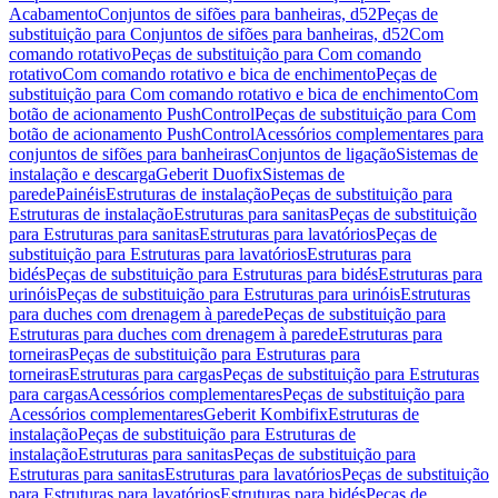
Acabamento
Conjuntos de sifões para banheiras, d52
Peças de
substituição para Conjuntos de sifões para banheiras, d52
Com
comando rotativo
Peças de substituição para Com comando
rotativo
Com comando rotativo e bica de enchimento
Peças de
substituição para Com comando rotativo e bica de enchimento
Com
botão de acionamento PushControl
Peças de substituição para Com
botão de acionamento PushControl
Acessórios complementares para
conjuntos de sifões para banheiras
Conjuntos de ligação
Sistemas de
instalação e descarga
Geberit Duofix
Sistemas de
parede
Painéis
Estruturas de instalação
Peças de substituição para
Estruturas de instalação
Estruturas para sanitas
Peças de substituição
para Estruturas para sanitas
Estruturas para lavatórios
Peças de
substituição para Estruturas para lavatórios
Estruturas para
bidés
Peças de substituição para Estruturas para bidés
Estruturas para
urinóis
Peças de substituição para Estruturas para urinóis
Estruturas
para duches com drenagem à parede
Peças de substituição para
Estruturas para duches com drenagem à parede
Estruturas para
torneiras
Peças de substituição para Estruturas para
torneiras
Estruturas para cargas
Peças de substituição para Estruturas
para cargas
Acessórios complementares
Peças de substituição para
Acessórios complementares
Geberit Kombifix
Estruturas de
instalação
Peças de substituição para Estruturas de
instalação
Estruturas para sanitas
Peças de substituição para
Estruturas para sanitas
Estruturas para lavatórios
Peças de substituição
para Estruturas para lavatórios
Estruturas para bidés
Peças de