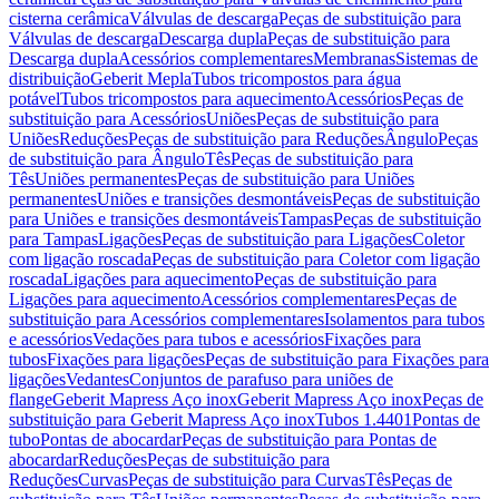
cisterna cerâmica
Válvulas de descarga
Peças de substituição para
Válvulas de descarga
Descarga dupla
Peças de substituição para
Descarga dupla
Acessórios complementares
Membranas
Sistemas de
distribuição
Geberit Mepla
Tubos tricompostos para água
potável
Tubos tricompostos para aquecimento
Acessórios
Peças de
substituição para Acessórios
Uniões
Peças de substituição para
Uniões
Reduções
Peças de substituição para Reduções
Ângulo
Peças
de substituição para Ângulo
Tês
Peças de substituição para
Tês
Uniões permanentes
Peças de substituição para Uniões
permanentes
Uniões e transições desmontáveis
Peças de substituição
para Uniões e transições desmontáveis
Tampas
Peças de substituição
para Tampas
Ligações
Peças de substituição para Ligações
Coletor
com ligação roscada
Peças de substituição para Coletor com ligação
roscada
Ligações para aquecimento
Peças de substituição para
Ligações para aquecimento
Acessórios complementares
Peças de
substituição para Acessórios complementares
Isolamentos para tubos
e acessórios
Vedações para tubos e acessórios
Fixações para
tubos
Fixações para ligações
Peças de substituição para Fixações para
ligações
Vedantes
Conjuntos de parafuso para uniões de
flange
Geberit Mapress Aço inox
Geberit Mapress Aço inox
Peças de
substituição para Geberit Mapress Aço inox
Tubos 1.4401
Pontas de
tubo
Pontas de abocardar
Peças de substituição para Pontas de
abocardar
Reduções
Peças de substituição para
Reduções
Curvas
Peças de substituição para Curvas
Tês
Peças de