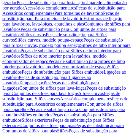
gerador
Peças de substituição para Instalação à parede, alimentação
por gerador
Acessórios complementares
Peças de substituição para
Acessórios complementares
Para torneiras de lavatório
Peças de
substituição para Para torneiras de lavatório
Estruturas de ligação
para lavatórios, lava-loiças, aparelhos e pias
Conjuntos de sifões para
lavatórios
Peças de substituição para Conjuntos de sifões para
lavatórios
Sifões curvos
Peças de substituição para Sifões
curvos
Sifões curvos, modelo poupa-espaço
Peças de substituição
para Sifões curvos, modelo poupa-espaço
Sifões de tubo interior para
lavatórios
Peças de substituição para Sifões de tubo interior para
lavatórios
Sifões de tubo interior para lavatórios, modelo
economizador de espaço
Peças de substituição para Sifões de tubo
interior para lavatórios, modelo economizador de espaço
Sifões
embutidos
Peças de substituição para Sifões embutidos
Ligações ao
lavatório
Peças de substituição para Ligações ao
lavatório
Tampas
Ligações
Peças de substituição para
Ligações
Conjuntos de sifões para lava-loiças
Peças de substituição
para Conjuntos de sifões para lava-loiças
Sifões curvos
Peças de
substituição para Sifões curvos
Acessórios complementares
Peças de
substituição para Acessórios complementares
Conjuntos de sifões
para aparelhos
Peças de substituição para Conjuntos de sifões para
aparelhos
Sifões embutidos
Peças de substituição para Sifões
embutidos
Sifões exteriores
Peças de substituição para Sifões
exteriores
Conjuntos de sifões para pias
Peças de substituição para
Conjuntos de sifões para pias
Sifões
Peças de substituição para