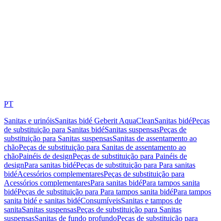
PT
Sanitas e urinóis
Sanitas bidé Geberit AquaClean
Sanitas bidé
Peças
de substituição para Sanitas bidé
Sanitas suspensas
Peças de
substituição para Sanitas suspensas
Sanitas de assentamento ao
chão
Peças de substituição para Sanitas de assentamento ao
chão
Painéis de design
Peças de substituição para Painéis de
design
Para sanitas bidé
Peças de substituição para Para sanitas
bidé
Acessórios complementares
Peças de substituição para
Acessórios complementares
Para sanitas bidé
Para tampos sanita
bidé
Peças de substituição para Para tampos sanita bidé
Para tampos
sanita bidé e sanitas bidé
Consumíveis
Sanitas e tampos de
sanita
Sanitas suspensas
Peças de substituição para Sanitas
suspensas
Sanitas de fundo profundo
Peças de substituição para