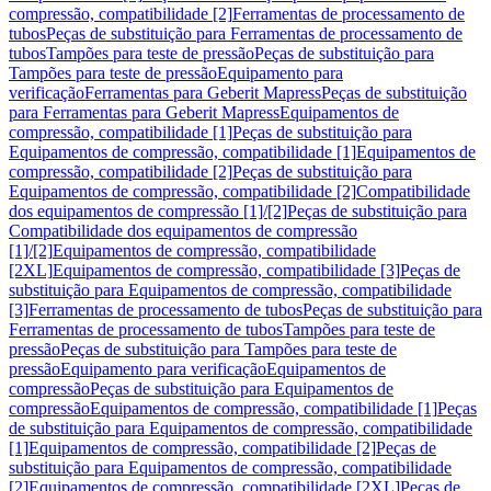
compressão, compatibilidade [2]
Ferramentas de processamento de
tubos
Peças de substituição para Ferramentas de processamento de
tubos
Tampões para teste de pressão
Peças de substituição para
Tampões para teste de pressão
Equipamento para
verificação
Ferramentas para Geberit Mapress
Peças de substituição
para Ferramentas para Geberit Mapress
Equipamentos de
compressão, compatibilidade [1]
Peças de substituição para
Equipamentos de compressão, compatibilidade [1]
Equipamentos de
compressão, compatibilidade [2]
Peças de substituição para
Equipamentos de compressão, compatibilidade [2]
Compatibilidade
dos equipamentos de compressão [1]/[2]
Peças de substituição para
Compatibilidade dos equipamentos de compressão
[1]/[2]
Equipamentos de compressão, compatibilidade
[2XL]
Equipamentos de compressão, compatibilidade [3]
Peças de
substituição para Equipamentos de compressão, compatibilidade
[3]
Ferramentas de processamento de tubos
Peças de substituição para
Ferramentas de processamento de tubos
Tampões para teste de
pressão
Peças de substituição para Tampões para teste de
pressão
Equipamento para verificação
Equipamentos de
compressão
Peças de substituição para Equipamentos de
compressão
Equipamentos de compressão, compatibilidade [1]
Peças
de substituição para Equipamentos de compressão, compatibilidade
[1]
Equipamentos de compressão, compatibilidade [2]
Peças de
substituição para Equipamentos de compressão, compatibilidade
[2]
Equipamentos de compressão, compatibilidade [2XL]
Peças de