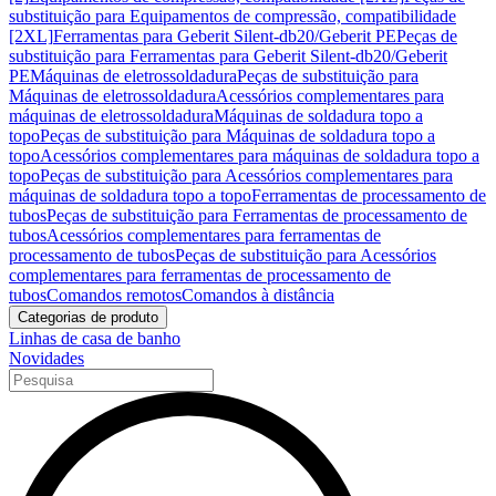
substituição para Equipamentos de compressão, compatibilidade
[2XL]
Ferramentas para Geberit Silent-db20/Geberit PE
Peças de
substituição para Ferramentas para Geberit Silent-db20/Geberit
PE
Máquinas de eletrossoldadura
Peças de substituição para
Máquinas de eletrossoldadura
Acessórios complementares para
máquinas de eletrossoldadura
Máquinas de soldadura topo a
topo
Peças de substituição para Máquinas de soldadura topo a
topo
Acessórios complementares para máquinas de soldadura topo a
topo
Peças de substituição para Acessórios complementares para
máquinas de soldadura topo a topo
Ferramentas de processamento de
tubos
Peças de substituição para Ferramentas de processamento de
tubos
Acessórios complementares para ferramentas de
processamento de tubos
Peças de substituição para Acessórios
complementares para ferramentas de processamento de
tubos
Comandos remotos
Comandos à distância
Categorias de produto
Linhas de casa de banho
Novidades