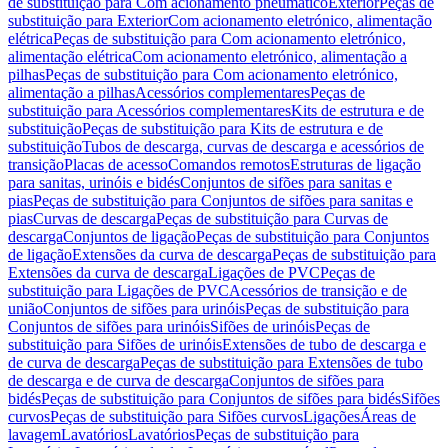
de substituição para Com acionamento pneumático
Exterior
Peças de
substituição para Exterior
Com acionamento eletrónico, alimentação
elétrica
Peças de substituição para Com acionamento eletrónico,
alimentação elétrica
Com acionamento eletrónico, alimentação a
pilhas
Peças de substituição para Com acionamento eletrónico,
alimentação a pilhas
Acessórios complementares
Peças de
substituição para Acessórios complementares
Kits de estrutura e de
substituição
Peças de substituição para Kits de estrutura e de
substituição
Tubos de descarga, curvas de descarga e acessórios de
transição
Placas de acesso
Comandos remotos
Estruturas de ligação
para sanitas, urinóis e bidés
Conjuntos de sifões para sanitas e
pias
Peças de substituição para Conjuntos de sifões para sanitas e
pias
Curvas de descarga
Peças de substituição para Curvas de
descarga
Conjuntos de ligação
Peças de substituição para Conjuntos
de ligação
Extensões da curva de descarga
Peças de substituição para
Extensões da curva de descarga
Ligações de PVC
Peças de
substituição para Ligações de PVC
Acessórios de transição e de
união
Conjuntos de sifões para urinóis
Peças de substituição para
Conjuntos de sifões para urinóis
Sifões de urinóis
Peças de
substituição para Sifões de urinóis
Extensões de tubo de descarga e
de curva de descarga
Peças de substituição para Extensões de tubo
de descarga e de curva de descarga
Conjuntos de sifões para
bidés
Peças de substituição para Conjuntos de sifões para bidés
Sifões
curvos
Peças de substituição para Sifões curvos
Ligações
Áreas de
lavagem
Lavatórios
Lavatórios
Peças de substituição para