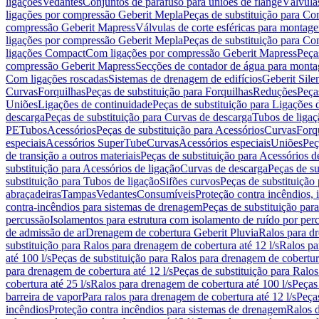
ligações
Vedantes
Conjuntos de parafuso para uniões de flange
Válvula
ligações por compressão Geberit Mepla
Peças de substituição para C
compressão Geberit Mapress
Válvulas de corte esféricas para monta
ligações por compressão Geberit Mepla
Peças de substituição para C
ligações Compact
Com ligações por compressão Geberit Mapress
Peça
compressão Geberit Mapress
Secções de contador de água para monta
Com ligações roscadas
Sistemas de drenagem de edifícios
Geberit Sile
Curvas
Forquilhas
Peças de substituição para Forquilhas
Reduções
Peça
Uniões
Ligações de continuidade
Peças de substituição para Ligações 
descarga
Peças de substituição para Curvas de descarga
Tubos de ligaç
PE
Tubos
Acessórios
Peças de substituição para Acessórios
Curvas
Forq
especiais
Acessórios SuperTube
Curvas
Acessórios especiais
Uniões
Peç
de transição a outros materiais
Peças de substituição para Acessórios de
substituição para Acessórios de ligação
Curvas de descarga
Peças de su
substituição para Tubos de ligação
Sifões curvos
Peças de substituição
abraçadeiras
Tampas
Vedantes
Consumíveis
Proteção contra incêndios,
contra-incêndios para sistemas de drenagem
Peças de substituição par
percussão
Isolamentos para estrutura com isolamento de ruído por per
de admissão de ar
Drenagem de cobertura Geberit Pluvia
Ralos para d
substituição para Ralos para drenagem de cobertura até 12 l/s
Ralos pa
até 100 l/s
Peças de substituição para Ralos para drenagem de cobertura
para drenagem de cobertura até 12 l/s
Peças de substituição para Ralos
cobertura até 25 l/s
Ralos para drenagem de cobertura até 100 l/s
Peças
barreira de vapor
Para ralos para drenagem de cobertura até 12 l/s
Peças
incêndios
Proteção contra incêndios para sistemas de drenagem
Ralos 