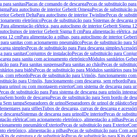
 para sanitas
Placas de comando de descarga
Peças de substituição par
Sigma
Para autoclismo de interior Geberit Omega
Peças de substituição p
terior Geberit Delta
Para autoclismo de interior Twinline
Peças de substit
cionamento eletrónico
Peças de substituição para Sistemas de descarga 
 Para alimentação elétrica, para autoclismo de interior Geberit Sigma 1
 autoclismos de interior Geberit Sigma 8 cm
Para alimentação elétrica, 
Omega 12 cm
Para alimentação a pilhas, para autoclismo de interior Gebe
 para sanitas com acionamento pneumático
Peças de substituição para 
scarga simples
Peças de substituição para Para descarga simples
Acessóri
a para sanitas
Conjuntos de instalação
Peças de substituição para Conjun
escarga para sanita com acionamento eletrónico
Módulos sanitários Geber
uição para Para sanitas suspensas
Para sanitas ao chão
Peças de substitui
itários para bidés
Peças de substituição para Módulos sanitários para bi
ga, com rebordo
Peças de substituição para Urinóis, funcionamento com
bstituição para Urinóis, funcionamento com descarga, sem rebordo
Para
 para urinol ou com montagem exterior
Com sistema de descarga para ur
Peças de substituição para Para sistema de descarga para urinóis integra
mpa
Sem bordo de descarga
Peças de substituição para Sem bordo de des
ara Sem tampa
Separadores de urinol
Separadores de urinol de plástico
Sep
lementares para sifões
Tubos de descarga, curvas de descarga e acessóri
de descarga
Sistemas de descarga para urinol
De interior
Peças de substitu
tação elétrica
Com acionamento eletrónico, alimentação a pilhas
Peças d
acionamento pneumático
Exterior
Peças de substituição para Exterior
Com 
o eletrónico, alimentação a pilhas
Peças de substituição para Com acio
s
Kits de estrutura e de substituição
Peças de substituição para Kits de est