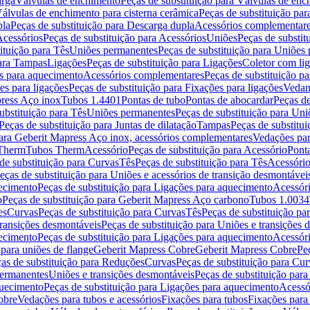
arga
Válvulas de enchimento
Peças de substituição para Válvulas de en
álvulas de enchimento para cisterna cerâmica
Peças de substituição par
pla
Peças de substituição para Descarga dupla
Acessórios complementar
cessórios
Peças de substituição para Acessórios
Uniões
Peças de substit
ituição para Tês
Uniões permanentes
Peças de substituição para Uniões
para Tampas
Ligações
Peças de substituição para Ligações
Coletor com li
es para aquecimento
Acessórios complementares
Peças de substituição p
es para ligações
Peças de substituição para Fixações para ligações
Vedan
press Aço inox
Tubos 1.4401
Pontas de tubo
Pontas de abocardar
Peças de
ubstituição para Tês
Uniões permanentes
Peças de substituição para Un
Peças de substituição para Juntas de dilatação
Tampas
Peças de substitu
para Geberit Mapress Aço inox, acessórios complementares
Vedações par
 Therm
Tubos Therm
Acessório
Peças de substituição para Acessório
Pont
de substituição para Curvas
Tês
Peças de substituição para Tês
Acessório
eças de substituição para Uniões e acessórios de transição desmontávei
ecimento
Peças de substituição para Ligações para aquecimento
Acessór
o
Peças de substituição para Geberit Mapress Aço carbono
Tubos 1.0034
es
Curvas
Peças de substituição para Curvas
Tês
Peças de substituição pa
transições desmontáveis
Peças de substituição para Uniões e transições 
ecimento
Peças de substituição para Ligações para aquecimento
Acessór
para uniões de flange
Geberit Mapress Cobre
Geberit Mapress Cobre
Pe
as de substituição para Reduções
Curvas
Peças de substituição para Cur
permanentes
Uniões e transições desmontáveis
Peças de substituição par
quecimento
Peças de substituição para Ligações para aquecimento
Acessó
obre
Vedações para tubos e acessórios
Fixações para tubos
Fixações para