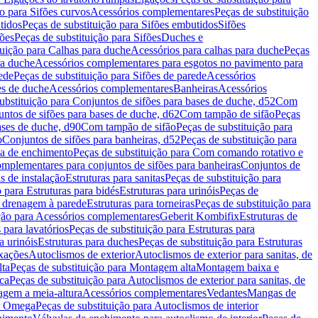
ão para Sifões curvos
Acessórios complementares
Peças de substituição
tidos
Peças de substituição para Sifões embutidos
Sifões
fões
Peças de substituição para Sifões
Duches e
tuição para Calhas para duche
Acessórios para calhas para duche
Peças
ra duche
Acessórios complementares para esgotos no pavimento para
ede
Peças de substituição para Sifões de parede
Acessórios
es de duche
Acessórios complementares
Banheiras
Acessórios
ubstituição para Conjuntos de sifões para bases de duche, d52
Com
untos de sifões para bases de duche, d62
Com tampão de sifão
Peças
ases de duche, d90
Com tampão de sifão
Peças de substituição para
o
Conjuntos de sifões para banheiras, d52
Peças de substituição para
a de enchimento
Peças de substituição para Com comando rotativo e
mplementares para conjuntos de sifões para banheiras
Conjuntos de
s de instalação
Estruturas para sanitas
Peças de substituição para
 para Estruturas para bidés
Estruturas para urinóis
Peças de
m drenagem à parede
Estruturas para torneiras
Peças de substituição para
ição para Acessórios complementares
Geberit Kombifix
Estruturas de
 para lavatórios
Peças de substituição para Estruturas para
a urinóis
Estruturas para duches
Peças de substituição para Estruturas
ixações
Autoclismos de exterior
Autoclismos de exterior para sanitas, de
ta
Peças de substituição para Montagem alta
Montagem baixa e
ica
Peças de substituição para Autoclismos de exterior para sanitas, de
gem a meia-altura
Acessórios complementares
Vedantes
Mangas de
or Omega
Peças de substituição para Autoclismos de interior