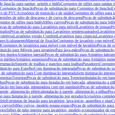
de ligação para sanitas, urinóis e bidés
Conjuntos de sifões para sanitas e
Conjuntos de ligação
Peças de substituição para Conjuntos de ligação
Ex
ões de PVC
Acessórios de transição e de união
Conjuntos de sifões para u
tensões de tubo de descarga e de curva de descarga
Peças de substituiç
juntos de sifões para bidés
Sifões curvos
Peças de substituição para Sif
eças de substituição para Lavatórios para móvel
Lavatórios de pousar
Pe
trados
Peças de substituição para Lavatórios semiencastrados
Lavatórios
coletivos
Lavatórios versão Comfort
Lavatórios para crianças
Lavatórios 
res
Acabamento
Material de fixação
Conjuntos de lavatório com móvel
C
l
Conjuntos de lavatórios para móvel com móvel de lavatório
Peças de s
ituição para Móveis para lavatório
Para lava-mãos
Peças de substituição
rios duplos
Armários laterais
Peças de substituição para Armários laterais
os médios
Armários suspensos
Peças de substituição para Armários susp
arrumação
Suporte de toalhas e ganchos para toalhas
Puxadores
Conjuntos
tituição para Espelho
Com iluminação integrada
Peças de substituição 
 de substituição para Com iluminação integrada
Sem iluminação integr
orneiras
Torneiras
Peças de substituição para Torneiras
Instalação em banc
lhas
Peças de substituição para Instalação em bancada, alimentação a pil
alação em bancada, misturadora com um manípulo
Peças de substituiçã
arede, alimentação elétrica
Instalação à parede, alimentação a pilhas
Peça
ão para Instalação à parede, alimentação por gerador
Acessórios comple
ório
Estruturas de ligação para lavatórios, lava-loiças, aparelhos e pias
Co
s curvos
Sifões curvos, modelo poupa-espaço
Peças de substituição par
rios
Sifões de tubo interior para lavatórios, modelo economizador de es
ão para Sifões embutidos
Ligações ao lavatório
Peças de substituição par