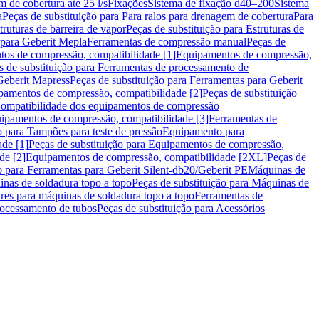
m de cobertura até 25 l/s
Fixações
Sistema de fixação d40–200
Sistema
a
Peças de substituição para Para ralos para drenagem de cobertura
Para
truturas de barreira de vapor
Peças de substituição para Estruturas de
 para Geberit Mepla
Ferramentas de compressão manual
Peças de
tos de compressão, compatibilidade [1]
Equipamentos de compressão,
s de substituição para Ferramentas de processamento de
Geberit Mapress
Peças de substituição para Ferramentas para Geberit
pamentos de compressão, compatibilidade [2]
Peças de substituição
 Compatibilidade dos equipamentos de compressão
uipamentos de compressão, compatibilidade [3]
Ferramentas de
o para Tampões para teste de pressão
Equipamento para
de [1]
Peças de substituição para Equipamentos de compressão,
de [2]
Equipamentos de compressão, compatibilidade [2XL]
Peças de
o para Ferramentas para Geberit Silent-db20/Geberit PE
Máquinas de
nas de soldadura topo a topo
Peças de substituição para Máquinas de
res para máquinas de soldadura topo a topo
Ferramentas de
rocessamento de tubos
Peças de substituição para Acessórios