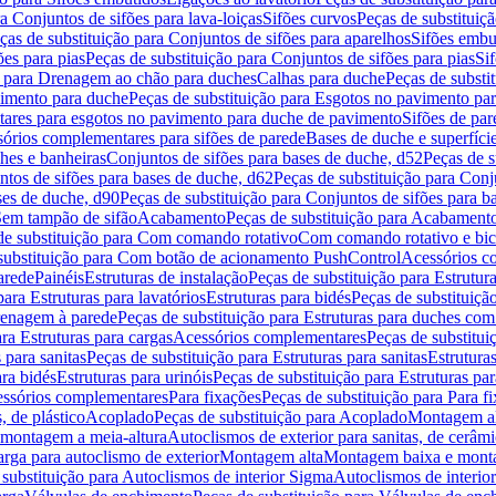
a Conjuntos de sifões para lava-loiças
Sifões curvos
Peças de substituiç
ças de substituição para Conjuntos de sifões para aparelhos
Sifões embu
ões para pias
Peças de substituição para Conjuntos de sifões para pias
Si
o para Drenagem ao chão para duches
Calhas para duche
Peças de substi
imento para duche
Peças de substituição para Esgotos no pavimento pa
tares para esgotos no pavimento para duche de pavimento
Sifões de par
sórios complementares para sifões de parede
Bases de duche e superfíci
ches e banheiras
Conjuntos de sifões para bases de duche, d52
Peças de s
tos de sifões para bases de duche, d62
Peças de substituição para Conj
ses de duche, d90
Peças de substituição para Conjuntos de sifões para b
 Sem tampão de sifão
Acabamento
Peças de substituição para Acabament
de substituição para Com comando rotativo
Com comando rotativo e bic
substituição para Com botão de acionamento PushControl
Acessórios co
arede
Painéis
Estruturas de instalação
Peças de substituição para Estrutura
para Estruturas para lavatórios
Estruturas para bidés
Peças de substituição
renagem à parede
Peças de substituição para Estruturas para duches co
ra Estruturas para cargas
Acessórios complementares
Peças de substitu
 para sanitas
Peças de substituição para Estruturas para sanitas
Estruturas
ara bidés
Estruturas para urinóis
Peças de substituição para Estruturas par
cessórios complementares
Para fixações
Peças de substituição para Para f
, de plástico
Acoplado
Peças de substituição para Acoplado
Montagem al
 montagem a meia-altura
Autoclismos de exterior para sanitas, de cerâm
rga para autoclismo de exterior
Montagem alta
Montagem baixa e monta
 substituição para Autoclismos de interior Sigma
Autoclismos de interi