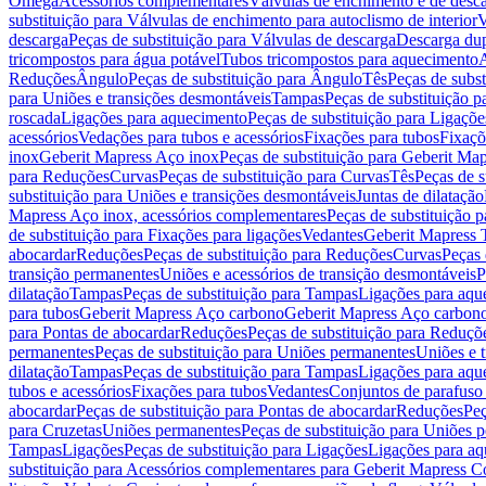
Omega
Acessórios complementares
Válvulas de enchimento e de desc
substituição para Válvulas de enchimento para autoclismo de interior
V
descarga
Peças de substituição para Válvulas de descarga
Descarga du
tricompostos para água potável
Tubos tricompostos para aquecimento
A
Reduções
Ângulo
Peças de substituição para Ângulo
Tês
Peças de subst
para Uniões e transições desmontáveis
Tampas
Peças de substituição 
roscada
Ligações para aquecimento
Peças de substituição para Ligaçõ
acessórios
Vedações para tubos e acessórios
Fixações para tubos
Fixaçõ
inox
Geberit Mapress Aço inox
Peças de substituição para Geberit Ma
para Reduções
Curvas
Peças de substituição para Curvas
Tês
Peças de s
substituição para Uniões e transições desmontáveis
Juntas de dilatação
Mapress Aço inox, acessórios complementares
Peças de substituição 
de substituição para Fixações para ligações
Vedantes
Geberit Mapress
abocardar
Reduções
Peças de substituição para Reduções
Curvas
Peças 
transição permanentes
Uniões e acessórios de transição desmontáveis
P
dilatação
Tampas
Peças de substituição para Tampas
Ligações para aqu
para tubos
Geberit Mapress Aço carbono
Geberit Mapress Aço carbon
para Pontas de abocardar
Reduções
Peças de substituição para Reduçõ
permanentes
Peças de substituição para Uniões permanentes
Uniões e 
dilatação
Tampas
Peças de substituição para Tampas
Ligações para aqu
tubos e acessórios
Fixações para tubos
Vedantes
Conjuntos de parafuso 
abocardar
Peças de substituição para Pontas de abocardar
Reduções
Peç
para Cruzetas
Uniões permanentes
Peças de substituição para Uniões 
Tampas
Ligações
Peças de substituição para Ligações
Ligações para a
substituição para Acessórios complementares para Geberit Mapress C