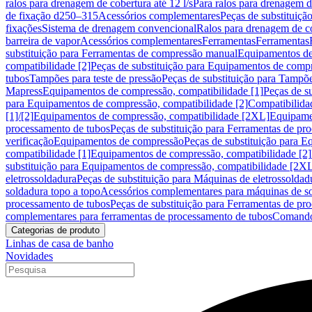
ralos para drenagem de cobertura até 12 l/s
Para ralos para drenagem de
de fixação d250–315
Acessórios complementares
Peças de substituiçã
fixações
Sistema de drenagem convencional
Ralos para drenagem de c
barreira de vapor
Acessórios complementares
Ferramentas
Ferramentas
substituição para Ferramentas de compressão manual
Equipamentos de
compatibilidade [2]
Peças de substituição para Equipamentos de compr
tubos
Tampões para teste de pressão
Peças de substituição para Tampõe
Mapress
Equipamentos de compressão, compatibilidade [1]
Peças de s
para Equipamentos de compressão, compatibilidade [2]
Compatibilida
[1]/[2]
Equipamentos de compressão, compatibilidade [2XL]
Equipamen
processamento de tubos
Peças de substituição para Ferramentas de pr
verificação
Equipamentos de compressão
Peças de substituição para 
compatibilidade [1]
Equipamentos de compressão, compatibilidade [2]
substituição para Equipamentos de compressão, compatibilidade [2X
eletrossoldadura
Peças de substituição para Máquinas de eletrossoldad
soldadura topo a topo
Acessórios complementares para máquinas de so
processamento de tubos
Peças de substituição para Ferramentas de pr
complementares para ferramentas de processamento de tubos
Comando
Categorias de produto
Linhas de casa de banho
Novidades