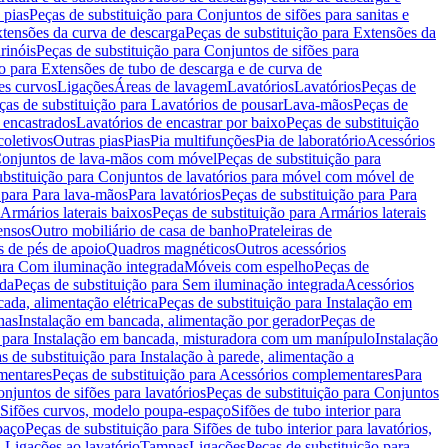
 pias
Peças de substituição para Conjuntos de sifões para sanitas e
tensões da curva de descarga
Peças de substituição para Extensões da
rinóis
Peças de substituição para Conjuntos de sifões para
ão para Extensões de tubo de descarga e de curva de
ões curvos
Ligações
Áreas de lavagem
Lavatórios
Lavatórios
Peças de
ças de substituição para Lavatórios de pousar
Lava-mãos
Peças de
 encastrados
Lavatórios de encastrar por baixo
Peças de substituição
coletivos
Outras pias
Pias
Pia multifunções
Pia de laboratório
Acessórios
onjuntos de lava-mãos com móvel
Peças de substituição para
ubstituição para Conjuntos de lavatórios para móvel com móvel de
 para Para lava-mãos
Para lavatórios
Peças de substituição para Para
Armários laterais baixos
Peças de substituição para Armários laterais
ensos
Outro mobiliário de casa de banho
Prateleiras de
 de pés de apoio
Quadros magnéticos
Outros acessórios
para Com iluminação integrada
Móveis com espelho
Peças de
ada
Peças de substituição para Sem iluminação integrada
Acessórios
ada, alimentação elétrica
Peças de substituição para Instalação em
has
Instalação em bancada, alimentação por gerador
Peças de
o para Instalação em bancada, misturadora com um manípulo
Instalação
s de substituição para Instalação à parede, alimentação a
mentares
Peças de substituição para Acessórios complementares
Para
njuntos de sifões para lavatórios
Peças de substituição para Conjuntos
a Sifões curvos, modelo poupa-espaço
Sifões de tubo interior para
paço
Peças de substituição para Sifões de tubo interior para lavatórios,
a Ligações ao lavatório
Tampas
Ligações
Peças de substituição para