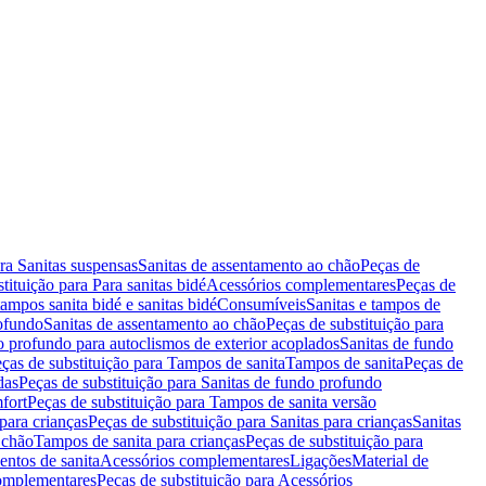
ara Sanitas suspensas
Sanitas de assentamento ao chão
Peças de
tituição para Para sanitas bidé
Acessórios complementares
Peças de
tampos sanita bidé e sanitas bidé
Consumíveis
Sanitas e tampos de
rofundo
Sanitas de assentamento ao chão
Peças de substituição para
o profundo para autoclismos de exterior acoplados
Sanitas de fundo
ças de substituição para Tampos de sanita
Tampos de sanita
Peças de
das
Peças de substituição para Sanitas de fundo profundo
fort
Peças de substituição para Tampos de sanita versão
para crianças
Peças de substituição para Sanitas para crianças
Sanitas
 chão
Tampos de sanita para crianças
Peças de substituição para
entos de sanita
Acessórios complementares
Ligações
Material de
omplementares
Peças de substituição para Acessórios