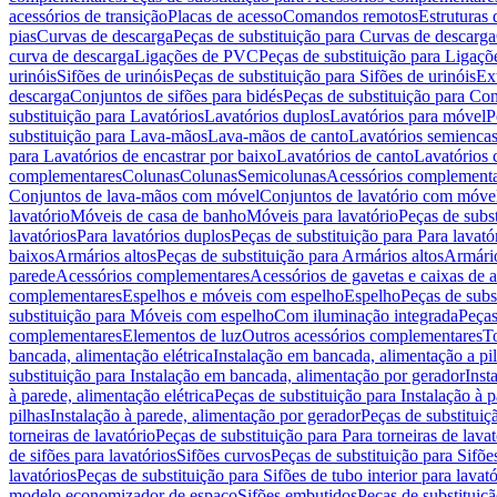
acessórios de transição
Placas de acesso
Comandos remotos
Estruturas 
pias
Curvas de descarga
Peças de substituição para Curvas de descarga
curva de descarga
Ligações de PVC
Peças de substituição para Ligaç
urinóis
Sifões de urinóis
Peças de substituição para Sifões de urinóis
Ex
descarga
Conjuntos de sifões para bidés
Peças de substituição para Con
substituição para Lavatórios
Lavatórios duplos
Lavatórios para móvel
P
substituição para Lava-mãos
Lava-mãos de canto
Lavatórios semiencas
para Lavatórios de encastrar por baixo
Lavatórios de canto
Lavatórios 
complementares
Colunas
Colunas
Semicolunas
Acessórios complementa
Conjuntos de lava-mãos com móvel
Conjuntos de lavatório com móve
lavatório
Móveis de casa de banho
Móveis para lavatório
Peças de subst
lavatórios
Para lavatórios duplos
Peças de substituição para Para lavató
baixos
Armários altos
Peças de substituição para Armários altos
Armári
parede
Acessórios complementares
Acessórios de gavetas e caixas de 
complementares
Espelhos e móveis com espelho
Espelho
Peças de subs
substituição para Móveis com espelho
Com iluminação integrada
Peças
complementares
Elementos de luz
Outros acessórios complementares
T
bancada, alimentação elétrica
Instalação em bancada, alimentação a pi
substituição para Instalação em bancada, alimentação por gerador
Inst
à parede, alimentação elétrica
Peças de substituição para Instalação à p
pilhas
Instalação à parede, alimentação por gerador
Peças de substituiç
torneiras de lavatório
Peças de substituição para Para torneiras de lavat
de sifões para lavatórios
Sifões curvos
Peças de substituição para Sifõe
lavatórios
Peças de substituição para Sifões de tubo interior para lavató
modelo economizador de espaço
Sifões embutidos
Peças de substituiç