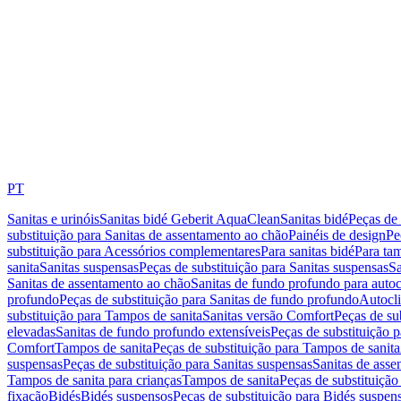
PT
Sanitas e urinóis
Sanitas bidé Geberit AquaClean
Sanitas bidé
Peças de 
substituição para Sanitas de assentamento ao chão
Painéis de design
Pe
substituição para Acessórios complementares
Para sanitas bidé
Para tam
sanita
Sanitas suspensas
Peças de substituição para Sanitas suspensas
Sa
Sanitas de assentamento ao chão
Sanitas de fundo profundo para autoc
profundo
Peças de substituição para Sanitas de fundo profundo
Autocli
substituição para Tampos de sanita
Sanitas versão Comfort
Peças de su
elevadas
Sanitas de fundo profundo extensíveis
Peças de substituição 
Comfort
Tampos de sanita
Peças de substituição para Tampos de sanita
suspensas
Peças de substituição para Sanitas suspensas
Sanitas de ass
Tampos de sanita para crianças
Tampos de sanita
Peças de substituição
fixação
Bidés
Bidés suspensos
Peças de substituição para Bidés suspen