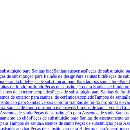
substituição para Sanitas bidé
Sanitas suspensas
Peças de substituição p
ças de substituição para Painéis de design
Para sanitas bidé
Peças de subs
pos sanita bidé
Peças de substituição para Para tampos sanita bidé
Para 
nitas de fundo profundo
Peças de substituição para Sanitas de fundo p
lismos de exterior acoplados
Peças de substituição para Sanitas de fund
smos de exterior para sanitas, de cerâmica
Acoplado
Tampos de sanita
Pe
bstituição para Sanitas versão Comfort
Sanitas de fundo profundo eleva
para Sanitas de fundo profundo extensíveis
Tampos de sanita versão Com
Assentos de sanita
Peças de substituição para Assentos de sanita
Sanitas 
entamento ao chão
Peças de substituição para Sanitas de assentamento ao
 para Tampos de sanita
Assentos de sanita
Peças de substituição para Ass
sos
Bidés ao chão
Peças de substituição para Bidés ao chão
Acessórios c