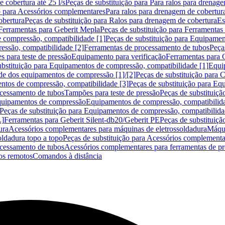
 cobertura até 25 l/s
Peças de substituição para Para ralos para drenage
o para Acessórios complementares
Para ralos para drenagem de cobertur
obertura
Peças de substituição para Ralos para drenagem de cobertura
Es
Ferramentas para Geberit Mepla
Peças de substituição para Ferramentas
 compressão, compatibilidade [1]
Peças de substituição para Equipamen
essão, compatibilidade [2]
Ferramentas de processamento de tubos
Peça
s para teste de pressão
Equipamento para verificação
Ferramentas para 
ubstituição para Equipamentos de compressão, compatibilidade [1]
Equi
de dos equipamentos de compressão [1]/[2]
Peças de substituição para
tos de compressão, compatibilidade [3]
Peças de substituição para Eq
ocessamento de tubos
Tampões para teste de pressão
Peças de substituiçã
Equipamentos de compressão
Equipamentos de compressão, compatibilida
Peças de substituição para Equipamentos de compressão, compatibilida
L]
Ferramentas para Geberit Silent-db20/Geberit PE
Peças de substituiçã
ura
Acessórios complementares para máquinas de eletrossoldadura
Máqui
ldadura topo a topo
Peças de substituição para Acessórios complementa
ocessamento de tubos
Acessórios complementares para ferramentas de p
s remotos
Comandos à distância