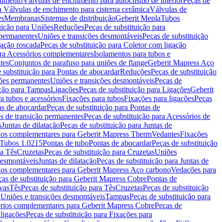
chimento
Válvulas de enchimento para autoclismo de interior
Peças de
a Válvulas de enchimento para cisterna cerâmica
Válvulas de
es
Membranas
Sistemas de distribuição
Geberit Mepla
Tubos
uição para Uniões
Reduções
Peças de substituição para
 permanentes
Uniões e transições desmontáveis
Peças de substituição
gação roscada
Peças de substituição para Coletor com ligação
ara Acessórios complementares
Isolamentos para tubos e
tes
Conjuntos de parafuso para uniões de flange
Geberit Mapress Aço
 substituição para Pontas de abocardar
Reduções
Peças de substituição
iões permanentes
Uniões e transições desmontáveis
Peças de
ição para Tampas
Ligações
Peças de substituição para Ligações
Geberit
a tubos e acessórios
Fixações para tubos
Fixações para ligações
Peças
as de abocardar
Peças de substituição para Pontas de
s de transição permanentes
Peças de substituição para Acessórios de
s
Juntas de dilatação
Peças de substituição para Juntas de
ios complementares para Geberit Mapress Therm
Vedantes
Fixações
Tubos 1.0215
Pontas de tubo
Pontas de abocardar
Peças de substituição
ra Tês
Cruzetas
Peças de substituição para Cruzetas
Uniões
desmontáveis
Juntas de dilatação
Peças de substituição para Juntas de
ios complementares para Geberit Mapress Aço carbono
Vedações para
ças de substituição para Geberit Mapress Cobre
Pontas de
vas
Tês
Peças de substituição para Tês
Cruzetas
Peças de substituição
a Uniões e transições desmontáveis
Tampas
Peças de substituição para
rios complementares para Geberit Mapress Cobre
Peças de
 ligações
Peças de substituição para Fixações para