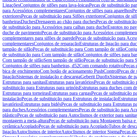
Ligações
Conjuntos de sifões para lava-loiças
Peças de substituição par
para Acessórios complementares
Conjuntos de sifões para aparelhos
Pe
exteriores
Peças de substituição para Sifões exteriores
Conjuntos de sif
banheiras
Duches
Drenagem ao chão para duches
Peças de substituiçã
de substituição para Acessórios para calhas para duche
Esgotos no pav
duche de pavimento
Peças de substituição para Acessórios complemen
complementares para sifões de parede
Peças de substituição para Aces
complementares
Conjuntos de reparação
Estruturas de ligação para du
tampão de sifão
Peças de substituição para Com tampão de sifão
Conjun
de substituição para Com tampão de sifão
Conjuntos de sifões para ba
Com tampão de sifão
Sem tampão de sifão
Peças de substituição para
Conjuntos de sifões para banheiras, d52
Com comando rotativo
Peças 
bica de enchimento
Com botão de acionamento PushControl
Peças de 
ligação
Sistemas de instalação e descarga
Geberit Duofix
Sistemas de p
Estruturas para sanitas
Estruturas para lavatórios
Peças de substituição 
substituição para Estruturas para urinóis
Estruturas para duches com d
Estruturas para torneiras
Estruturas para cargas
Peças de substituição pa
instalação
Peças de substituição para Estruturas de instalação
Estruturas
lavatórios
Estruturas para bidés
Peças de substituição para Estruturas p
para duches
Acessórios complementares
Peças de substituição para A
plástico
Peças de substituição para Autoclismos de exterior para sanitas
montagem a meia-altura
Peças de substituição para Montagem baixa e
cerâmica
Acoplado
Peças de substituição para Acoplado
Tubos de desca
ligação
Autoclismos de interior
Autoclismos de interior Sigma
Peças de