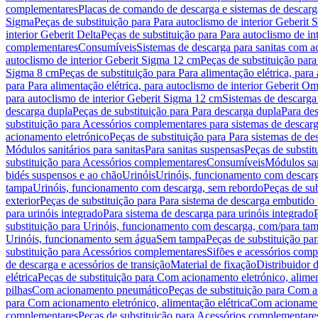
complementares
Placas de comando de descarga e sistemas de descarga
Sigma
Peças de substituição para Para autoclismo de interior Geberit 
interior Geberit Delta
Peças de substituição para Para autoclismo de in
complementares
Consumíveis
Sistemas de descarga para sanitas com a
autoclismo de interior Geberit Sigma 12 cm
Peças de substituição para
Sigma 8 cm
Peças de substituição para Para alimentação elétrica, para
para Para alimentação elétrica, para autoclismo de interior Geberit 
para autoclismo de interior Geberit Sigma 12 cm
Sistemas de descarga
descarga dupla
Peças de substituição para Para descarga dupla
Para de
substituição para Acessórios complementares para sistemas de descarg
acionamento eletrónico
Peças de substituição para Para sistemas de d
Módulos sanitários para sanitas
Para sanitas suspensas
Peças de substit
substituição para Acessórios complementares
Consumíveis
Módulos san
bidés suspensos e ao chão
Urinóis
Urinóis, funcionamento com descar
tampa
Urinóis, funcionamento com descarga, sem rebordo
Peças de su
exterior
Peças de substituição para Para sistema de descarga embutido
para urinóis integrado
Para sistema de descarga para urinóis integrado
substituição para Urinóis, funcionamento com descarga, com/para ta
Urinóis, funcionamento sem água
Sem tampa
Peças de substituição p
substituição para Acessórios complementares
Sifões e acessórios comp
de descarga e acessórios de transição
Material de fixação
Distribuidor 
elétrica
Peças de substituição para Com acionamento eletrónico, alimen
pilhas
Com acionamento pneumático
Peças de substituição para Com 
para Com acionamento eletrónico, alimentação elétrica
Com acionament
complementares
Peças de substituição para Acessórios complementare