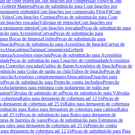
as de corte esféricas
Com ligações por compressão FlowFit
Com
 Geberit Mapress
Peças de substituição para Com ligações por
ra montagem embutido
Com ligações por compressão FlowFit
Com
o Volex
Com ligações Compact
Peças de substituição para Com
m ligações roscadas
Válvulas de retenção
Com ligações por
ra montagem interior
Com ligações roscadas
Peças de substituição para
uição para Acessórios
Curvas
Peças de substituição para
 para Bocas de limpeza
Uniões
Peças de substituição para
 ligação
Peças de substituição para Acessórios de ligação
Curvas de
res
Abraçadeiras
Tampas
Consumíveis
Geberit
limpeza
Acessórios especiais
Peças de substituição para Acessórios
idade
Peças de substituição para Ligações de continuidade
Acessórios
para Conexões roscadas
Uniões de flange
Acessórios de ligação
Peças de
stituição para Golas de sanita ao chão
Tubos de ligação
Peças de
 sucção
Acessórios complementares
Abraçadeiras
Fixações para
os
Peças de substituição para Proteção contra incêndios
Proteção
ico
Isolamentos para estrutura com isolamento de ruído por
enagem
Válvulas de admissão de ar
Peças de substituição para Válvulas
e cobertura
Ralos para drenagem de cobertura até 12 l/s
Peças de
a drenagem de cobertura até 25 l/s
Ralos para drenagem de cobertura
bstituição para Ralos para drenagem de cobertura para caleiras
Ralos
 até 25 l/s
Peças de substituição para Ralos para drenagem de
turas de barreira de vapor
Peças de substituição para Estruturas de
ara ralos para drenagem de cobertura até 25 l/s
Proteção contra
 para drenagem de cobertura até 12 l/s
Peças de substituição para Para