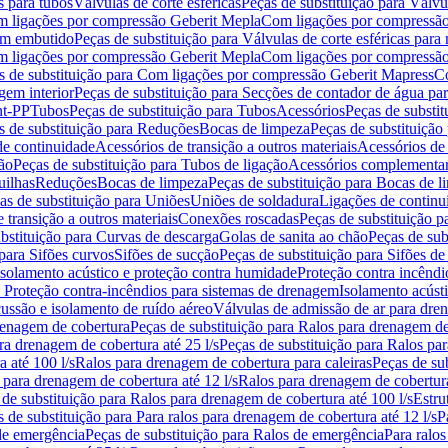
s para tubos
Válvulas de corte esféricas
Peças de substituição para Válvul
om ligações por compressão Geberit Mepla
Com ligações por compressão
gem embutido
Peças de substituição para Válvulas de corte esféricas pa
om ligações por compressão Geberit Mepla
Com ligações por compressã
s de substituição para Com ligações por compressão Geberit Mapress
Co
gem interior
Peças de substituição para Secções de contador de água pa
nt-PP
Tubos
Peças de substituição para Tubos
Acessórios
Peças de substit
s de substituição para Reduções
Bocas de limpeza
Peças de substituição
de continuidade
Acessórios de transição a outros materiais
Acessórios de
ão
Peças de substituição para Tubos de ligação
Acessórios complementa
uilhas
Reduções
Bocas de limpeza
Peças de substituição para Bocas de 
as de substituição para Uniões
Uniões de soldadura
Ligações de continu
 transição a outros materiais
Conexões roscadas
Peças de substituição 
bstituição para Curvas de descarga
Golas de sanita ao chão
Peças de sub
 para Sifões curvos
Sifões de sucção
Peças de substituição para Sifões de
 isolamento acústico e proteção contra humidade
Proteção contra incêndi
a Proteção contra-incêndios para sistemas de drenagem
Isolamento acúst
cussão e isolamento de ruído aéreo
Válvulas de admissão de ar para dr
renagem de cobertura
Peças de substituição para Ralos para drenagem d
ra drenagem de cobertura até 25 l/s
Peças de substituição para Ralos par
 até 100 l/s
Ralos para drenagem de cobertura para caleiras
Peças de su
 para drenagem de cobertura até 12 l/s
Ralos para drenagem de cobertura
 de substituição para Ralos para drenagem de cobertura até 100 l/s
Estru
 de substituição para Para ralos para drenagem de cobertura até 12 l/s
P
de emergência
Peças de substituição para Ralos de emergência
Para ralos