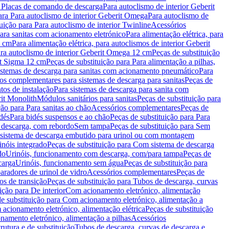
a Placas de comando de descarga
Para autoclismo de interior Geberit
ara Para autoclismo de interior Geberit Omega
Para autoclismo de
uição para Para autoclismo de interior Twinline
Acessórios
para sanitas com acionamento eletrónico
Para alimentação elétrica, para
2 cm
Para alimentação elétrica, para autoclismos de interior Geberit
para autoclismo de interior Geberit Omega 12 cm
Peças de substituição
rit Sigma 12 cm
Peças de substituição para Para alimentação a pilhas,
Sistemas de descarga para sanitas com acionamento pneumático
Para
os complementares para sistemas de descarga para sanitas
Peças de
tos de instalação
Para sistemas de descarga para sanita com
it Monolith
Módulos sanitários para sanitas
Peças de substituição para
ção para Para sanitas ao chão
Acessórios complementares
Peças de
dés
Para bidés suspensos e ao chão
Peças de substituição para Para
 descarga, com rebordo
Sem tampa
Peças de substituição para Sem
 sistema de descarga embutido para urinol ou com montagem
inóis integrado
Peças de substituição para Com sistema de descarga
do
Urinóis, funcionamento com descarga, com/para tampa
Peças de
carga
Urinóis, funcionamento sem água
Peças de substituição para
aradores de urinol de vidro
Acessórios complementares
Peças de
os de transição
Peças de substituição para Tubos de descarga, curvas
ição para De interior
Com acionamento eletrónico, alimentação
e substituição para Com acionamento eletrónico, alimentação a
acionamento eletrónico, alimentação elétrica
Peças de substituição
namento eletrónico, alimentação a pilhas
Acessórios
rutura e de substituição
Tubos de descarga, curvas de descarga e