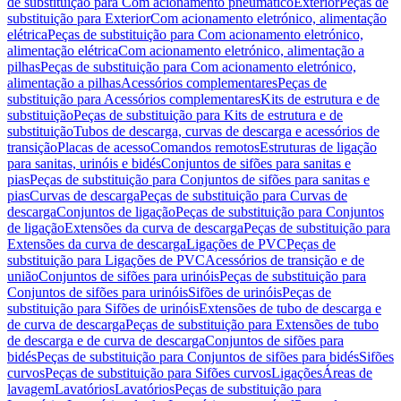
de substituição para Com acionamento pneumático
Exterior
Peças de
substituição para Exterior
Com acionamento eletrónico, alimentação
elétrica
Peças de substituição para Com acionamento eletrónico,
alimentação elétrica
Com acionamento eletrónico, alimentação a
pilhas
Peças de substituição para Com acionamento eletrónico,
alimentação a pilhas
Acessórios complementares
Peças de
substituição para Acessórios complementares
Kits de estrutura e de
substituição
Peças de substituição para Kits de estrutura e de
substituição
Tubos de descarga, curvas de descarga e acessórios de
transição
Placas de acesso
Comandos remotos
Estruturas de ligação
para sanitas, urinóis e bidés
Conjuntos de sifões para sanitas e
pias
Peças de substituição para Conjuntos de sifões para sanitas e
pias
Curvas de descarga
Peças de substituição para Curvas de
descarga
Conjuntos de ligação
Peças de substituição para Conjuntos
de ligação
Extensões da curva de descarga
Peças de substituição para
Extensões da curva de descarga
Ligações de PVC
Peças de
substituição para Ligações de PVC
Acessórios de transição e de
união
Conjuntos de sifões para urinóis
Peças de substituição para
Conjuntos de sifões para urinóis
Sifões de urinóis
Peças de
substituição para Sifões de urinóis
Extensões de tubo de descarga e
de curva de descarga
Peças de substituição para Extensões de tubo
de descarga e de curva de descarga
Conjuntos de sifões para
bidés
Peças de substituição para Conjuntos de sifões para bidés
Sifões
curvos
Peças de substituição para Sifões curvos
Ligações
Áreas de
lavagem
Lavatórios
Lavatórios
Peças de substituição para