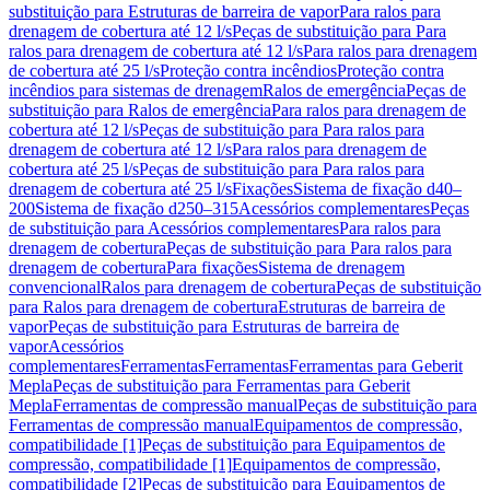
substituição para Estruturas de barreira de vapor
Para ralos para
drenagem de cobertura até 12 l/s
Peças de substituição para Para
ralos para drenagem de cobertura até 12 l/s
Para ralos para drenagem
de cobertura até 25 l/s
Proteção contra incêndios
Proteção contra
incêndios para sistemas de drenagem
Ralos de emergência
Peças de
substituição para Ralos de emergência
Para ralos para drenagem de
cobertura até 12 l/s
Peças de substituição para Para ralos para
drenagem de cobertura até 12 l/s
Para ralos para drenagem de
cobertura até 25 l/s
Peças de substituição para Para ralos para
drenagem de cobertura até 25 l/s
Fixações
Sistema de fixação d40–
200
Sistema de fixação d250–315
Acessórios complementares
Peças
de substituição para Acessórios complementares
Para ralos para
drenagem de cobertura
Peças de substituição para Para ralos para
drenagem de cobertura
Para fixações
Sistema de drenagem
convencional
Ralos para drenagem de cobertura
Peças de substituição
para Ralos para drenagem de cobertura
Estruturas de barreira de
vapor
Peças de substituição para Estruturas de barreira de
vapor
Acessórios
complementares
Ferramentas
Ferramentas
Ferramentas para Geberit
Mepla
Peças de substituição para Ferramentas para Geberit
Mepla
Ferramentas de compressão manual
Peças de substituição para
Ferramentas de compressão manual
Equipamentos de compressão,
compatibilidade [1]
Peças de substituição para Equipamentos de
compressão, compatibilidade [1]
Equipamentos de compressão,
compatibilidade [2]
Peças de substituição para Equipamentos de