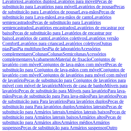
Lavatórios
Lavatórios duplos
Lavatórios para móvel
Peças de
substituição para Lavatórios para móvel
Lavatórios de pousar
Peças
de substituição para Lavatórios de pousar
Lava-mãos
Peças de
substituição para Lava-mãos
Lava-mãos de canto
Lavatórios
semiencastrados
Peças de substituição para Lavatórios
semiencastrados
Lavatórios encastrados
Lavatórios de encastrar por
baixo
Peças de substituição para Lavatórios de encastrar por
baixo
Lavatórios de canto
Lavatórios coletivos
Lavatórios versão
Comfort
Lavatórios para crianças
Lavatórios coletivos
Outras
pias
Pias
Pia multifunções
Pia de laboratório
Acessórios
complementares
Colunas
Colunas
Semicolunas
Acessórios
complementares
Acabamento
Material de fixação
Conjuntos de
lavatório com móvel
Conjuntos de lava-mãos com móvel
Peças de
substituição para Conjuntos de lava-mãos com móvel
Conjuntos de
lavatório com móvel
Conjuntos de lavatórios para móvel com móvel
de lavatório
Peças de substituição para Conjuntos de lavatórios para
móvel com móvel de lavatório
Móveis de casa de banho
Móveis para
lavatório
Peças de substituição para Móveis para lavatório
Para lava-
mãos
Peças de substituição para Para lava-mãos
Para lavatórios
Peças
de substituição para Para lavatórios
Para lavatórios duplos
Peças de
substituição para Para lavatórios duplos
Armários laterais
Peças de
substituição para Armários laterais
Armários laterais baixos
Peças de
substituição para Armários laterais baixos
Armários altos
Peças de
substituição para Armários altos
Armários médios
Armários
suspensos
Peças de substituição para Armários suspensos
Outro