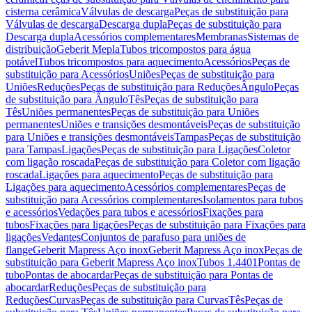
cisterna cerâmica
Válvulas de descarga
Peças de substituição para
Válvulas de descarga
Descarga dupla
Peças de substituição para
Descarga dupla
Acessórios complementares
Membranas
Sistemas de
distribuição
Geberit Mepla
Tubos tricompostos para água
potável
Tubos tricompostos para aquecimento
Acessórios
Peças de
substituição para Acessórios
Uniões
Peças de substituição para
Uniões
Reduções
Peças de substituição para Reduções
Ângulo
Peças
de substituição para Ângulo
Tês
Peças de substituição para
Tês
Uniões permanentes
Peças de substituição para Uniões
permanentes
Uniões e transições desmontáveis
Peças de substituição
para Uniões e transições desmontáveis
Tampas
Peças de substituição
para Tampas
Ligações
Peças de substituição para Ligações
Coletor
com ligação roscada
Peças de substituição para Coletor com ligação
roscada
Ligações para aquecimento
Peças de substituição para
Ligações para aquecimento
Acessórios complementares
Peças de
substituição para Acessórios complementares
Isolamentos para tubos
e acessórios
Vedações para tubos e acessórios
Fixações para
tubos
Fixações para ligações
Peças de substituição para Fixações para
ligações
Vedantes
Conjuntos de parafuso para uniões de
flange
Geberit Mapress Aço inox
Geberit Mapress Aço inox
Peças de
substituição para Geberit Mapress Aço inox
Tubos 1.4401
Pontas de
tubo
Pontas de abocardar
Peças de substituição para Pontas de
abocardar
Reduções
Peças de substituição para
Reduções
Curvas
Peças de substituição para Curvas
Tês
Peças de