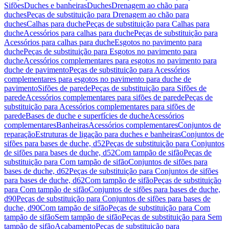
Sifões
Duches e banheiras
Duches
Drenagem ao chão para
duches
Peças de substituição para Drenagem ao chão para
duches
Calhas para duche
Peças de substituição para Calhas para
duche
Acessórios para calhas para duche
Peças de substituição para
Acessórios para calhas para duche
Esgotos no pavimento para
duche
Peças de substituição para Esgotos no pavimento para
duche
Acessórios complementares para esgotos no pavimento para
duche de pavimento
Peças de substituição para Acessórios
complementares para esgotos no pavimento para duche de
pavimento
Sifões de parede
Peças de substituição para Sifões de
parede
Acessórios complementares para sifões de parede
Peças de
substituição para Acessórios complementares para sifões de
parede
Bases de duche e superfícies de duche
Acessórios
complementares
Banheiras
Acessórios complementares
Conjuntos de
reparação
Estruturas de ligação para duches e banheiras
Conjuntos de
sifões para bases de duche, d52
Peças de substituição para Conjuntos
de sifões para bases de duche, d52
Com tampão de sifão
Peças de
substituição para Com tampão de sifão
Conjuntos de sifões para
bases de duche, d62
Peças de substituição para Conjuntos de sifões
para bases de duche, d62
Com tampão de sifão
Peças de substituição
para Com tampão de sifão
Conjuntos de sifões para bases de duche,
d90
Peças de substituição para Conjuntos de sifões para bases de
duche, d90
Com tampão de sifão
Peças de substituição para Com
tampão de sifão
Sem tampão de sifão
Peças de substituição para Sem
tampão de sifão
Acabamento
Peças de substituição para