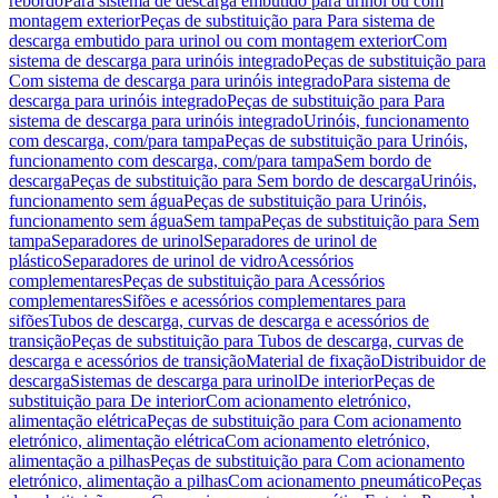
rebordo
Para sistema de descarga embutido para urinol ou com
montagem exterior
Peças de substituição para Para sistema de
descarga embutido para urinol ou com montagem exterior
Com
sistema de descarga para urinóis integrado
Peças de substituição para
Com sistema de descarga para urinóis integrado
Para sistema de
descarga para urinóis integrado
Peças de substituição para Para
sistema de descarga para urinóis integrado
Urinóis, funcionamento
com descarga, com/para tampa
Peças de substituição para Urinóis,
funcionamento com descarga, com/para tampa
Sem bordo de
descarga
Peças de substituição para Sem bordo de descarga
Urinóis,
funcionamento sem água
Peças de substituição para Urinóis,
funcionamento sem água
Sem tampa
Peças de substituição para Sem
tampa
Separadores de urinol
Separadores de urinol de
plástico
Separadores de urinol de vidro
Acessórios
complementares
Peças de substituição para Acessórios
complementares
Sifões e acessórios complementares para
sifões
Tubos de descarga, curvas de descarga e acessórios de
transição
Peças de substituição para Tubos de descarga, curvas de
descarga e acessórios de transição
Material de fixação
Distribuidor de
descarga
Sistemas de descarga para urinol
De interior
Peças de
substituição para De interior
Com acionamento eletrónico,
alimentação elétrica
Peças de substituição para Com acionamento
eletrónico, alimentação elétrica
Com acionamento eletrónico,
alimentação a pilhas
Peças de substituição para Com acionamento
eletrónico, alimentação a pilhas
Com acionamento pneumático
Peças