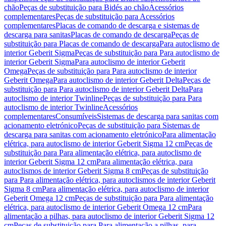
chão
Peças de substituição para Bidés ao chão
Acessórios
complementares
Peças de substituição para Acessórios
complementares
Placas de comando de descarga e sistemas de
descarga para sanitas
Placas de comando de descarga
Peças de
substituição para Placas de comando de descarga
Para autoclismo de
interior Geberit Sigma
Peças de substituição para Para autoclismo de
interior Geberit Sigma
Para autoclismo de interior Geberit
Omega
Peças de substituição para Para autoclismo de interior
Geberit Omega
Para autoclismo de interior Geberit Delta
Peças de
substituição para Para autoclismo de interior Geberit Delta
Para
autoclismo de interior Twinline
Peças de substituição para Para
autoclismo de interior Twinline
Acessórios
complementares
Consumíveis
Sistemas de descarga para sanitas com
acionamento eletrónico
Peças de substituição para Sistemas de
descarga para sanitas com acionamento eletrónico
Para alimentação
elétrica, para autoclismo de interior Geberit Sigma 12 cm
Peças de
substituição para Para alimentação elétrica, para autoclismo de
interior Geberit Sigma 12 cm
Para alimentação elétrica, para
autoclismos de interior Geberit Sigma 8 cm
Peças de substituição
para Para alimentação elétrica, para autoclismos de interior Geberit
Sigma 8 cm
Para alimentação elétrica, para autoclismo de interior
Geberit Omega 12 cm
Peças de substituição para Para alimentação
elétrica, para autoclismo de interior Geberit Omega 12 cm
Para
alimentação a pilhas, para autoclismo de interior Geberit Sigma 12
cm
Peças de substituição para Para alimentação a pilhas, para