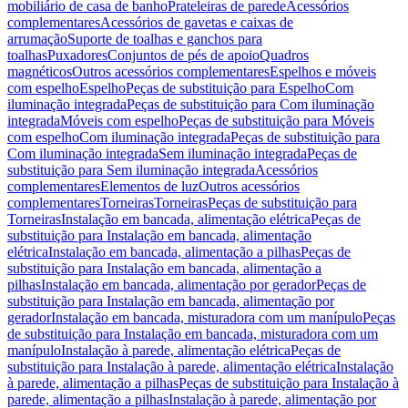
mobiliário de casa de banho
Prateleiras de parede
Acessórios
complementares
Acessórios de gavetas e caixas de
arrumação
Suporte de toalhas e ganchos para
toalhas
Puxadores
Conjuntos de pés de apoio
Quadros
magnéticos
Outros acessórios complementares
Espelhos e móveis
com espelho
Espelho
Peças de substituição para Espelho
Com
iluminação integrada
Peças de substituição para Com iluminação
integrada
Móveis com espelho
Peças de substituição para Móveis
com espelho
Com iluminação integrada
Peças de substituição para
Com iluminação integrada
Sem iluminação integrada
Peças de
substituição para Sem iluminação integrada
Acessórios
complementares
Elementos de luz
Outros acessórios
complementares
Torneiras
Torneiras
Peças de substituição para
Torneiras
Instalação em bancada, alimentação elétrica
Peças de
substituição para Instalação em bancada, alimentação
elétrica
Instalação em bancada, alimentação a pilhas
Peças de
substituição para Instalação em bancada, alimentação a
pilhas
Instalação em bancada, alimentação por gerador
Peças de
substituição para Instalação em bancada, alimentação por
gerador
Instalação em bancada, misturadora com um manípulo
Peças
de substituição para Instalação em bancada, misturadora com um
manípulo
Instalação à parede, alimentação elétrica
Peças de
substituição para Instalação à parede, alimentação elétrica
Instalação
à parede, alimentação a pilhas
Peças de substituição para Instalação à
parede, alimentação a pilhas
Instalação à parede, alimentação por