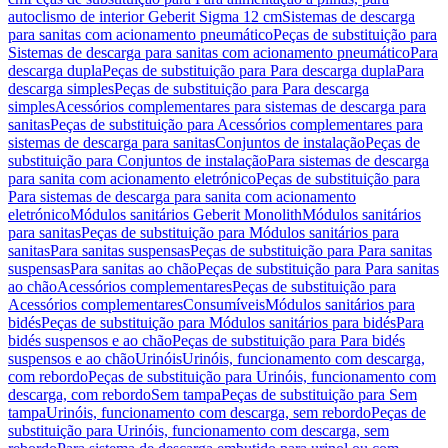
autoclismo de interior Geberit Sigma 12 cm
Sistemas de descarga
para sanitas com acionamento pneumático
Peças de substituição para
Sistemas de descarga para sanitas com acionamento pneumático
Para
descarga dupla
Peças de substituição para Para descarga dupla
Para
descarga simples
Peças de substituição para Para descarga
simples
Acessórios complementares para sistemas de descarga para
sanitas
Peças de substituição para Acessórios complementares para
sistemas de descarga para sanitas
Conjuntos de instalação
Peças de
substituição para Conjuntos de instalação
Para sistemas de descarga
para sanita com acionamento eletrónico
Peças de substituição para
Para sistemas de descarga para sanita com acionamento
eletrónico
Módulos sanitários Geberit Monolith
Módulos sanitários
para sanitas
Peças de substituição para Módulos sanitários para
sanitas
Para sanitas suspensas
Peças de substituição para Para sanitas
suspensas
Para sanitas ao chão
Peças de substituição para Para sanitas
ao chão
Acessórios complementares
Peças de substituição para
Acessórios complementares
Consumíveis
Módulos sanitários para
bidés
Peças de substituição para Módulos sanitários para bidés
Para
bidés suspensos e ao chão
Peças de substituição para Para bidés
suspensos e ao chão
Urinóis
Urinóis, funcionamento com descarga,
com rebordo
Peças de substituição para Urinóis, funcionamento com
descarga, com rebordo
Sem tampa
Peças de substituição para Sem
tampa
Urinóis, funcionamento com descarga, sem rebordo
Peças de
substituição para Urinóis, funcionamento com descarga, sem