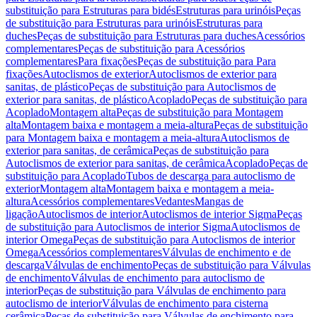
substituição para Estruturas para bidés
Estruturas para urinóis
Peças
de substituição para Estruturas para urinóis
Estruturas para
duches
Peças de substituição para Estruturas para duches
Acessórios
complementares
Peças de substituição para Acessórios
complementares
Para fixações
Peças de substituição para Para
fixações
Autoclismos de exterior
Autoclismos de exterior para
sanitas, de plástico
Peças de substituição para Autoclismos de
exterior para sanitas, de plástico
Acoplado
Peças de substituição para
Acoplado
Montagem alta
Peças de substituição para Montagem
alta
Montagem baixa e montagem a meia-altura
Peças de substituição
para Montagem baixa e montagem a meia-altura
Autoclismos de
exterior para sanitas, de cerâmica
Peças de substituição para
Autoclismos de exterior para sanitas, de cerâmica
Acoplado
Peças de
substituição para Acoplado
Tubos de descarga para autoclismo de
exterior
Montagem alta
Montagem baixa e montagem a meia-
altura
Acessórios complementares
Vedantes
Mangas de
ligação
Autoclismos de interior
Autoclismos de interior Sigma
Peças
de substituição para Autoclismos de interior Sigma
Autoclismos de
interior Omega
Peças de substituição para Autoclismos de interior
Omega
Acessórios complementares
Válvulas de enchimento e de
descarga
Válvulas de enchimento
Peças de substituição para Válvulas
de enchimento
Válvulas de enchimento para autoclismo de
interior
Peças de substituição para Válvulas de enchimento para
autoclismo de interior
Válvulas de enchimento para cisterna
cerâmica
Peças de substituição para Válvulas de enchimento para