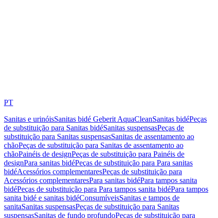
PT
Sanitas e urinóis
Sanitas bidé Geberit AquaClean
Sanitas bidé
Peças
de substituição para Sanitas bidé
Sanitas suspensas
Peças de
substituição para Sanitas suspensas
Sanitas de assentamento ao
chão
Peças de substituição para Sanitas de assentamento ao
chão
Painéis de design
Peças de substituição para Painéis de
design
Para sanitas bidé
Peças de substituição para Para sanitas
bidé
Acessórios complementares
Peças de substituição para
Acessórios complementares
Para sanitas bidé
Para tampos sanita
bidé
Peças de substituição para Para tampos sanita bidé
Para tampos
sanita bidé e sanitas bidé
Consumíveis
Sanitas e tampos de
sanita
Sanitas suspensas
Peças de substituição para Sanitas
suspensas
Sanitas de fundo profundo
Peças de substituição para