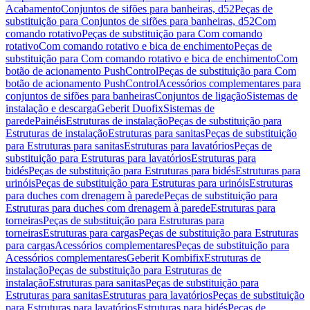
Acabamento
Conjuntos de sifões para banheiras, d52
Peças de
substituição para Conjuntos de sifões para banheiras, d52
Com
comando rotativo
Peças de substituição para Com comando
rotativo
Com comando rotativo e bica de enchimento
Peças de
substituição para Com comando rotativo e bica de enchimento
Com
botão de acionamento PushControl
Peças de substituição para Com
botão de acionamento PushControl
Acessórios complementares para
conjuntos de sifões para banheiras
Conjuntos de ligação
Sistemas de
instalação e descarga
Geberit Duofix
Sistemas de
parede
Painéis
Estruturas de instalação
Peças de substituição para
Estruturas de instalação
Estruturas para sanitas
Peças de substituição
para Estruturas para sanitas
Estruturas para lavatórios
Peças de
substituição para Estruturas para lavatórios
Estruturas para
bidés
Peças de substituição para Estruturas para bidés
Estruturas para
urinóis
Peças de substituição para Estruturas para urinóis
Estruturas
para duches com drenagem à parede
Peças de substituição para
Estruturas para duches com drenagem à parede
Estruturas para
torneiras
Peças de substituição para Estruturas para
torneiras
Estruturas para cargas
Peças de substituição para Estruturas
para cargas
Acessórios complementares
Peças de substituição para
Acessórios complementares
Geberit Kombifix
Estruturas de
instalação
Peças de substituição para Estruturas de
instalação
Estruturas para sanitas
Peças de substituição para
Estruturas para sanitas
Estruturas para lavatórios
Peças de substituição
para Estruturas para lavatórios
Estruturas para bidés
Peças de