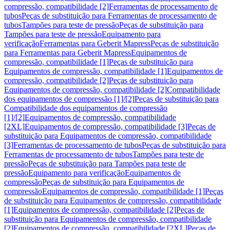
compressão, compatibilidade [2]
Ferramentas de processamento de
tubos
Peças de substituição para Ferramentas de processamento de
tubos
Tampões para teste de pressão
Peças de substituição para
Tampões para teste de pressão
Equipamento para
verificação
Ferramentas para Geberit Mapress
Peças de substituição
para Ferramentas para Geberit Mapress
Equipamentos de
compressão, compatibilidade [1]
Peças de substituição para
Equipamentos de compressão, compatibilidade [1]
Equipamentos de
compressão, compatibilidade [2]
Peças de substituição para
Equipamentos de compressão, compatibilidade [2]
Compatibilidade
dos equipamentos de compressão [1]/[2]
Peças de substituição para
Compatibilidade dos equipamentos de compressão
[1]/[2]
Equipamentos de compressão, compatibilidade
[2XL]
Equipamentos de compressão, compatibilidade [3]
Peças de
substituição para Equipamentos de compressão, compatibilidade
[3]
Ferramentas de processamento de tubos
Peças de substituição para
Ferramentas de processamento de tubos
Tampões para teste de
pressão
Peças de substituição para Tampões para teste de
pressão
Equipamento para verificação
Equipamentos de
compressão
Peças de substituição para Equipamentos de
compressão
Equipamentos de compressão, compatibilidade [1]
Peças
de substituição para Equipamentos de compressão, compatibilidade
[1]
Equipamentos de compressão, compatibilidade [2]
Peças de
substituição para Equipamentos de compressão, compatibilidade
[2]
Equipamentos de compressão, compatibilidade [2XL]
Peças de