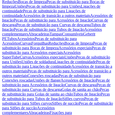
Reduções
Bocas de limpeza
Peças de substituição para Bocas de
limpeza
Uniões
Peças de substituição para Uniões
Ligações de
continuidade
Peças de substituição para Ligações de
continuidade
Acessórios de transição a outros materiais
Acessórios de
ligação
Peças de substituição para Acessórios de ligação
Curvas de
descarga
Peças de substituição para Curvas de descarga
Tubos de
ligação
Peças de substituição para Tubos de ligação
Acessórios
complementares
Abraçadeiras
Tampas
Consumíveis
Geberit
PE
Tubos
Acessórios
Peças de substituição para
Acessórios
Curvas
Forquilhas
Reduções
Bocas de limpeza
Peças de
substituição para Bocas de limpeza
Acessórios especiais
Peças de
substituição para Acessórios especiais
Acessórios
SuperTube
Curvas
Acessórios especiais
Uniões
Peças de substituição
para Uniões
Uniões de soldadura
Ligações de continuidade
Peças de
substituição para Ligações de continuidade
Acessórios de transição a
outros materiais
Peças de substituição para Acessórios de transição a
outros materiais
Conexões roscadas
Peças de substituição para
Conexões roscadas
Uniões de flange
Acessórios de ligação
Peças de
substituição para Acessórios de ligação
Curvas de descarga
Peças de
substituição para Curvas de descarga
Golas de sanita ao chão
Peças
de substituição para Golas de sanita ao chão
Tubos de ligação
Peças
de substituição para Tubos de ligação
Sifões curvos
Peças de
substituição para Sifões curvos
Sifões de sucção
Peças de substituição
para Sifões de sucção
Acessórios
complementares
Abraçadeiras
Fixações para