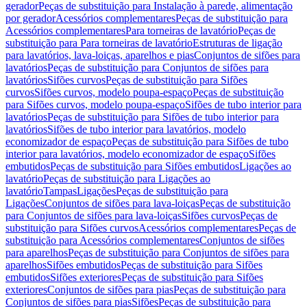
gerador
Peças de substituição para Instalação à parede, alimentação
por gerador
Acessórios complementares
Peças de substituição para
Acessórios complementares
Para torneiras de lavatório
Peças de
substituição para Para torneiras de lavatório
Estruturas de ligação
para lavatórios, lava-loiças, aparelhos e pias
Conjuntos de sifões para
lavatórios
Peças de substituição para Conjuntos de sifões para
lavatórios
Sifões curvos
Peças de substituição para Sifões
curvos
Sifões curvos, modelo poupa-espaço
Peças de substituição
para Sifões curvos, modelo poupa-espaço
Sifões de tubo interior para
lavatórios
Peças de substituição para Sifões de tubo interior para
lavatórios
Sifões de tubo interior para lavatórios, modelo
economizador de espaço
Peças de substituição para Sifões de tubo
interior para lavatórios, modelo economizador de espaço
Sifões
embutidos
Peças de substituição para Sifões embutidos
Ligações ao
lavatório
Peças de substituição para Ligações ao
lavatório
Tampas
Ligações
Peças de substituição para
Ligações
Conjuntos de sifões para lava-loiças
Peças de substituição
para Conjuntos de sifões para lava-loiças
Sifões curvos
Peças de
substituição para Sifões curvos
Acessórios complementares
Peças de
substituição para Acessórios complementares
Conjuntos de sifões
para aparelhos
Peças de substituição para Conjuntos de sifões para
aparelhos
Sifões embutidos
Peças de substituição para Sifões
embutidos
Sifões exteriores
Peças de substituição para Sifões
exteriores
Conjuntos de sifões para pias
Peças de substituição para
Conjuntos de sifões para pias
Sifões
Peças de substituição para