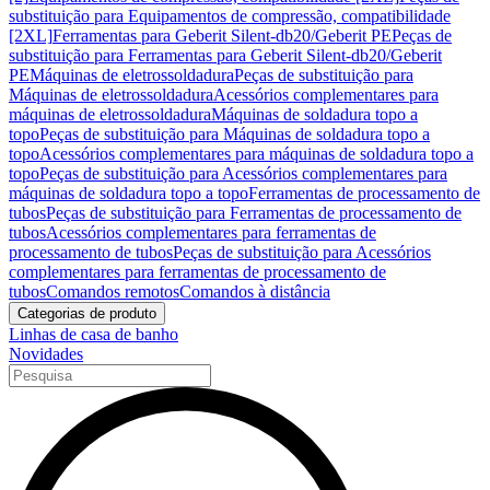
substituição para Equipamentos de compressão, compatibilidade
[2XL]
Ferramentas para Geberit Silent-db20/Geberit PE
Peças de
substituição para Ferramentas para Geberit Silent-db20/Geberit
PE
Máquinas de eletrossoldadura
Peças de substituição para
Máquinas de eletrossoldadura
Acessórios complementares para
máquinas de eletrossoldadura
Máquinas de soldadura topo a
topo
Peças de substituição para Máquinas de soldadura topo a
topo
Acessórios complementares para máquinas de soldadura topo a
topo
Peças de substituição para Acessórios complementares para
máquinas de soldadura topo a topo
Ferramentas de processamento de
tubos
Peças de substituição para Ferramentas de processamento de
tubos
Acessórios complementares para ferramentas de
processamento de tubos
Peças de substituição para Acessórios
complementares para ferramentas de processamento de
tubos
Comandos remotos
Comandos à distância
Categorias de produto
Linhas de casa de banho
Novidades