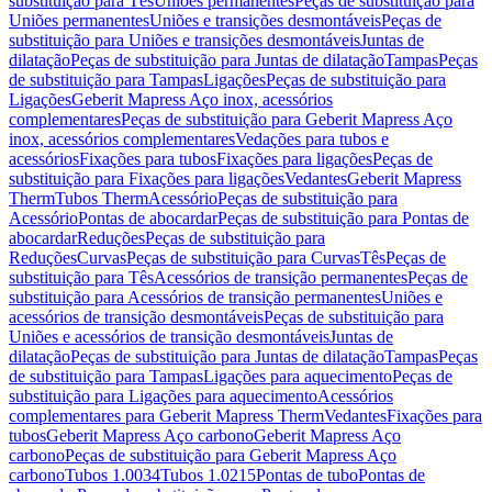
substituição para Tês
Uniões permanentes
Peças de substituição para
Uniões permanentes
Uniões e transições desmontáveis
Peças de
substituição para Uniões e transições desmontáveis
Juntas de
dilatação
Peças de substituição para Juntas de dilatação
Tampas
Peças
de substituição para Tampas
Ligações
Peças de substituição para
Ligações
Geberit Mapress Aço inox, acessórios
complementares
Peças de substituição para Geberit Mapress Aço
inox, acessórios complementares
Vedações para tubos e
acessórios
Fixações para tubos
Fixações para ligações
Peças de
substituição para Fixações para ligações
Vedantes
Geberit Mapress
Therm
Tubos Therm
Acessório
Peças de substituição para
Acessório
Pontas de abocardar
Peças de substituição para Pontas de
abocardar
Reduções
Peças de substituição para
Reduções
Curvas
Peças de substituição para Curvas
Tês
Peças de
substituição para Tês
Acessórios de transição permanentes
Peças de
substituição para Acessórios de transição permanentes
Uniões e
acessórios de transição desmontáveis
Peças de substituição para
Uniões e acessórios de transição desmontáveis
Juntas de
dilatação
Peças de substituição para Juntas de dilatação
Tampas
Peças
de substituição para Tampas
Ligações para aquecimento
Peças de
substituição para Ligações para aquecimento
Acessórios
complementares para Geberit Mapress Therm
Vedantes
Fixações para
tubos
Geberit Mapress Aço carbono
Geberit Mapress Aço
carbono
Peças de substituição para Geberit Mapress Aço
carbono
Tubos 1.0034
Tubos 1.0215
Pontas de tubo
Pontas de