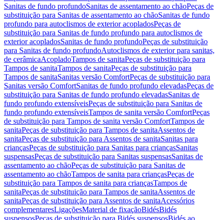
Sanitas de fundo profundo
Sanitas de assentamento ao chão
Peças de
substituição para Sanitas de assentamento ao chão
Sanitas de fundo
profundo para autoclismos de exterior acoplados
Peças de
substituição para Sanitas de fundo profundo para autoclismos de
exterior acoplados
Sanitas de fundo profundo
Peças de substituição
para Sanitas de fundo profundo
Autoclismos de exterior para sanitas,
de cerâmica
Acoplado
Tampos de sanita
Peças de substituição para
Tampos de sanita
Tampos de sanita
Peças de substituição para
Tampos de sanita
Sanitas versão Comfort
Peças de substituição para
Sanitas versão Comfort
Sanitas de fundo profundo elevadas
Peças de
substituição para Sanitas de fundo profundo elevadas
Sanitas de
fundo profundo extensíveis
Peças de substituição para Sanitas de
fundo profundo extensíveis
Tampos de sanita versão Comfort
Peças
de substituição para Tampos de sanita versão Comfort
Tampos de
sanita
Peças de substituição para Tampos de sanita
Assentos de
sanita
Peças de substituição para Assentos de sanita
Sanitas para
crianças
Peças de substituição para Sanitas para crianças
Sanitas
suspensas
Peças de substituição para Sanitas suspensas
Sanitas de
assentamento ao chão
Peças de substituição para Sanitas de
assentamento ao chão
Tampos de sanita para crianças
Peças de
substituição para Tampos de sanita para crianças
Tampos de
sanita
Peças de substituição para Tampos de sanita
Assentos de
sanita
Peças de substituição para Assentos de sanita
Acessórios
complementares
Ligações
Material de fixação
Bidés
Bidés
suspensos
Peças de substituição para Bidés suspensos
Bidés ao