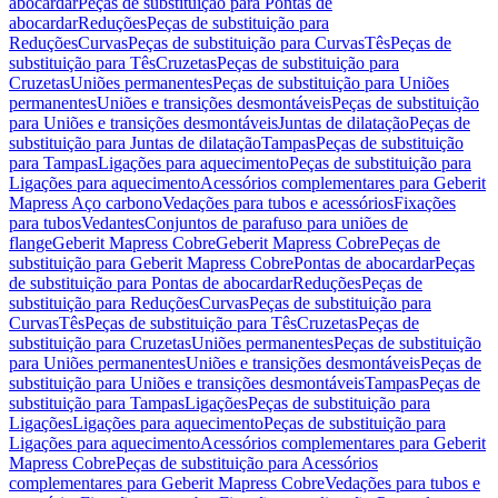
abocardar
Peças de substituição para Pontas de
abocardar
Reduções
Peças de substituição para
Reduções
Curvas
Peças de substituição para Curvas
Tês
Peças de
substituição para Tês
Cruzetas
Peças de substituição para
Cruzetas
Uniões permanentes
Peças de substituição para Uniões
permanentes
Uniões e transições desmontáveis
Peças de substituição
para Uniões e transições desmontáveis
Juntas de dilatação
Peças de
substituição para Juntas de dilatação
Tampas
Peças de substituição
para Tampas
Ligações para aquecimento
Peças de substituição para
Ligações para aquecimento
Acessórios complementares para Geberit
Mapress Aço carbono
Vedações para tubos e acessórios
Fixações
para tubos
Vedantes
Conjuntos de parafuso para uniões de
flange
Geberit Mapress Cobre
Geberit Mapress Cobre
Peças de
substituição para Geberit Mapress Cobre
Pontas de abocardar
Peças
de substituição para Pontas de abocardar
Reduções
Peças de
substituição para Reduções
Curvas
Peças de substituição para
Curvas
Tês
Peças de substituição para Tês
Cruzetas
Peças de
substituição para Cruzetas
Uniões permanentes
Peças de substituição
para Uniões permanentes
Uniões e transições desmontáveis
Peças de
substituição para Uniões e transições desmontáveis
Tampas
Peças de
substituição para Tampas
Ligações
Peças de substituição para
Ligações
Ligações para aquecimento
Peças de substituição para
Ligações para aquecimento
Acessórios complementares para Geberit
Mapress Cobre
Peças de substituição para Acessórios
complementares para Geberit Mapress Cobre
Vedações para tubos e