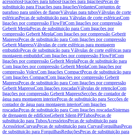
acessórios
Fixações para tubos
Fixações para ligações
Peças de
substituição para Fixações para ligações
Vedantes
Conjuntos de
parafuso para uniões de flange
Válvulas para tubos
Válvulas de corte
esféricas
Peças de substituição para Válvulas de corte esféricas
Com
ligações por compressão FlowFit
Com ligações por compressão
Geberit Mepla
Peças de substituição para Com ligações por
compressão Geberit Mepla
Com ligações por compressão Geberit
Mapress
Peças de substituição para Com ligações por compressão
Geberit Mapress
Válvulas de corte esféricas para montagem
embutido
Peças de substituição para Válvulas de corte esféricas para
montagem embutido
Com ligações por compressão FlowFit
Com
ligações por compressão Geberit Mepla
Peças de substituição para
Com ligações por compressão Geberit Mepla
Com ligações por
compressão Volex
Com ligações Compact
Peças de substituição para
Com ligações Compact
Com ligações por compressão Geberit
Mapress
Peças de substituição para Com ligações por compressão
Geberit Mapress
Com ligações roscadas
Válvulas de retenção
Com
ligações por compressão Geberit Mapress
Secções de contador de
água para montagem interior
Peças de substituição para Secções de
contador de água para montagem interior
Com ligações
roscadas
Peças de substituição para Com ligações roscadas
Sistemas
de drenagem de edifícios
Geberit Silent-PP
Tubos
Peças de
substituição para Tubos
Acessórios
Peças de substituição para
Acessórios
Curvas
Peças de substituição para Curvas
Forquilhas
Peças
de substituição para Forquilhas
Reduções
Peças de substituição para