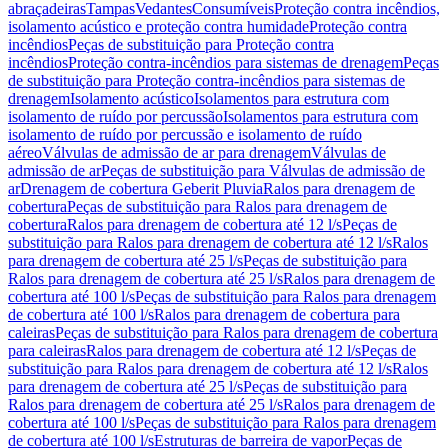
abraçadeiras
Tampas
Vedantes
Consumíveis
Proteção contra incêndios,
isolamento acústico e proteção contra humidade
Proteção contra
incêndios
Peças de substituição para Proteção contra
incêndios
Proteção contra-incêndios para sistemas de drenagem
Peças
de substituição para Proteção contra-incêndios para sistemas de
drenagem
Isolamento acústico
Isolamentos para estrutura com
isolamento de ruído por percussão
Isolamentos para estrutura com
isolamento de ruído por percussão e isolamento de ruído
aéreo
Válvulas de admissão de ar para drenagem
Válvulas de
admissão de ar
Peças de substituição para Válvulas de admissão de
ar
Drenagem de cobertura Geberit Pluvia
Ralos para drenagem de
cobertura
Peças de substituição para Ralos para drenagem de
cobertura
Ralos para drenagem de cobertura até 12 l/s
Peças de
substituição para Ralos para drenagem de cobertura até 12 l/s
Ralos
para drenagem de cobertura até 25 l/s
Peças de substituição para
Ralos para drenagem de cobertura até 25 l/s
Ralos para drenagem de
cobertura até 100 l/s
Peças de substituição para Ralos para drenagem
de cobertura até 100 l/s
Ralos para drenagem de cobertura para
caleiras
Peças de substituição para Ralos para drenagem de cobertura
para caleiras
Ralos para drenagem de cobertura até 12 l/s
Peças de
substituição para Ralos para drenagem de cobertura até 12 l/s
Ralos
para drenagem de cobertura até 25 l/s
Peças de substituição para
Ralos para drenagem de cobertura até 25 l/s
Ralos para drenagem de
cobertura até 100 l/s
Peças de substituição para Ralos para drenagem
de cobertura até 100 l/s
Estruturas de barreira de vapor
Peças de