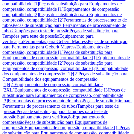
compatibilidade [1]
Peças de substituição para Equipamentos de
compressão, compatibilidade [1]
Equipamentos de compressão,
compatibilidade [2]
Peças de substituição para Equipamentos de
compressão, compatibilidade [2]
Ferramentas de processamento de
tubos
Peças de substituição para Ferramentas de processamento de
tubos
Tampões para teste de pressão
Peças de substituição para
Tampões para teste de pressão
Equipamento para
verificação
Ferramentas para Geberit Mapress
Peças de substituição
para Ferramentas para Geberit Mapress
Equipamentos de
compressão, compatibilidade [1]
Peças de substituição para
Equipamentos de compressão, compatibilidade [1]
Equipamentos de
compressão, compatibilidade [2]
Peças de substituição para
Equipamentos de compressão, compatibilidade [2]
Compatibilidade
dos equipamentos de compressão [1]/[2]
Peças de substituição para
Compatibilidade dos equipamentos de compressão
[1]/[2]
Equipamentos de compressão, compatibilidade
[2XL]
Equipamentos de compressão, compatibilidade [3]
Peças de
substituição para Equipamentos de compressão, compatibilidade
[3]
Ferramentas de processamento de tubos
Peças de substituição para
Ferramentas de processamento de tubos
Tampões para teste de
pressão
Peças de substituição para Tampões para teste de
pressão
Equipamento para verificação
Equipamentos de
compressão
Peças de substituição para Equipamentos de
compressão
Equipamentos de compressão, compatibilidade [1]
Peças
de substituição para Equipamentos de compressão, compatibilidade