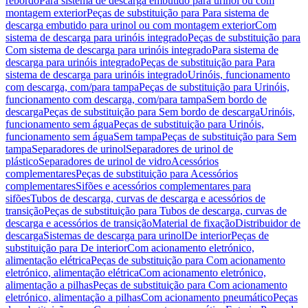
rebordo
Para sistema de descarga embutido para urinol ou com
montagem exterior
Peças de substituição para Para sistema de
descarga embutido para urinol ou com montagem exterior
Com
sistema de descarga para urinóis integrado
Peças de substituição para
Com sistema de descarga para urinóis integrado
Para sistema de
descarga para urinóis integrado
Peças de substituição para Para
sistema de descarga para urinóis integrado
Urinóis, funcionamento
com descarga, com/para tampa
Peças de substituição para Urinóis,
funcionamento com descarga, com/para tampa
Sem bordo de
descarga
Peças de substituição para Sem bordo de descarga
Urinóis,
funcionamento sem água
Peças de substituição para Urinóis,
funcionamento sem água
Sem tampa
Peças de substituição para Sem
tampa
Separadores de urinol
Separadores de urinol de
plástico
Separadores de urinol de vidro
Acessórios
complementares
Peças de substituição para Acessórios
complementares
Sifões e acessórios complementares para
sifões
Tubos de descarga, curvas de descarga e acessórios de
transição
Peças de substituição para Tubos de descarga, curvas de
descarga e acessórios de transição
Material de fixação
Distribuidor de
descarga
Sistemas de descarga para urinol
De interior
Peças de
substituição para De interior
Com acionamento eletrónico,
alimentação elétrica
Peças de substituição para Com acionamento
eletrónico, alimentação elétrica
Com acionamento eletrónico,
alimentação a pilhas
Peças de substituição para Com acionamento
eletrónico, alimentação a pilhas
Com acionamento pneumático
Peças