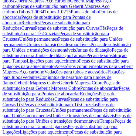
tubos
Geberit Mapress Aço carbono
Geberit Mapress Aço
carbono
Peças de substituição para Geberit Mapress Aço
carbono
Tubos 1.0034
Tubos 1.0215
Pontas de tubo
Pontas de
abocardar
Peças de substituição para Pontas de
abocardar
Reduções
Peças de substituição para
Reduções
Curvas
Peças de substituição para Curvas
Tês
Peças de
substituição para Tês
Cruzetas
Peças de substituição para
Cruzetas
Uniões permanentes
Peças de substituição para Uniões
permanentes
Uniões e transições desmontáveis
Peças de substituição
para Uniões e transições desmontáveis
Juntas de dilatação
Peças de
substituição para Juntas de dilatação
Tampas
Peças de substituição
para Tampas
Ligações para aquecimento
Peças de substituição para
Ligações para aquecimento
Acessórios complementares para Geberit
Mapress Aço carbono
Vedações para tubos e acessórios
Fixações
para tubos
Vedantes
Conjuntos de parafuso para uniões de
flange
Geberit Mapress Cobre
Geberit Mapress Cobre
Peças de
substituição para Geberit Mapress Cobre
Pontas de abocardar
Peças
de substituição para Pontas de abocardar
Reduções
Peças de
substituição para Reduções
Curvas
Peças de substituição para
Curvas
Tês
Peças de substituição para Tês
Cruzetas
Peças de
substituição para Cruzetas
Uniões permanentes
Peças de substituição
para Uniões permanentes
Uniões e transições desmontáveis
Peças de
substituição para Uniões e transições desmontáveis
Tampas
Peças de
substituição para Tampas
Ligações
Peças de substituição para
Ligações
Ligações para aquecimento
Peças de substituição para