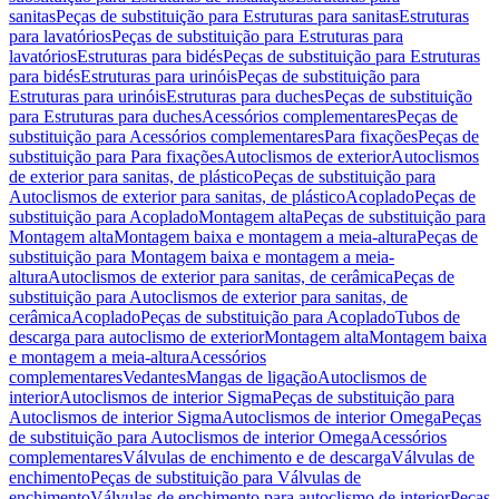
sanitas
Peças de substituição para Estruturas para sanitas
Estruturas
para lavatórios
Peças de substituição para Estruturas para
lavatórios
Estruturas para bidés
Peças de substituição para Estruturas
para bidés
Estruturas para urinóis
Peças de substituição para
Estruturas para urinóis
Estruturas para duches
Peças de substituição
para Estruturas para duches
Acessórios complementares
Peças de
substituição para Acessórios complementares
Para fixações
Peças de
substituição para Para fixações
Autoclismos de exterior
Autoclismos
de exterior para sanitas, de plástico
Peças de substituição para
Autoclismos de exterior para sanitas, de plástico
Acoplado
Peças de
substituição para Acoplado
Montagem alta
Peças de substituição para
Montagem alta
Montagem baixa e montagem a meia-altura
Peças de
substituição para Montagem baixa e montagem a meia-
altura
Autoclismos de exterior para sanitas, de cerâmica
Peças de
substituição para Autoclismos de exterior para sanitas, de
cerâmica
Acoplado
Peças de substituição para Acoplado
Tubos de
descarga para autoclismo de exterior
Montagem alta
Montagem baixa
e montagem a meia-altura
Acessórios
complementares
Vedantes
Mangas de ligação
Autoclismos de
interior
Autoclismos de interior Sigma
Peças de substituição para
Autoclismos de interior Sigma
Autoclismos de interior Omega
Peças
de substituição para Autoclismos de interior Omega
Acessórios
complementares
Válvulas de enchimento e de descarga
Válvulas de
enchimento
Peças de substituição para Válvulas de
enchimento
Válvulas de enchimento para autoclismo de interior
Peças