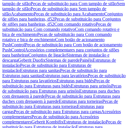
tampão de sifão
Peças de substituição para Com tampão de sifão
Sem
tampão de sifão
Peças de substituição para Sem tampão de
sifão
Acabamento
Peças de substituição para Acabamento
Conjuntos
de sifões para banheiras, d52
Peças de substituição para Conjuntos
de sifões para banheiras, d52
Com comando rotativo
Peças de
substituição para Com comando rotativo
Com comando rotativo e
bica de enchimento
Peças de substituição para Com comando
rotativo e bica de enchimento
Com botão de acionamento
PushControl
Peças de substituição para Com botão de acionamento
PushControl
Acessórios complementares para conjuntos de sifões
para banheiras
Conjuntos de ligação
Sistemas de instalação e
descarga
Geberit Duofix
Sistemas de parede
Painéis
Estruturas de
instalação
Peças de substituição para Estruturas de
instalação
Estruturas para sanitas
Peças de substituição para
Estruturas para sanitas
Estruturas para lavatórios
Peças de substituição
para Estruturas para lavatórios
Estruturas para bidés
Peças de
substituição para Estruturas para bidés
Estruturas para urinóis
Peças
de substituição para Estruturas para urinóis
Estruturas para duches
com drenagem à parede
Peças de substituição para Estruturas para
duches com drenagem à parede
Estruturas para torneiras
Peças de
substituição para Estruturas para torneiras
Estruturas para
cargas
Peças de substituição para Estruturas para cargas
Acessórios
complementares
Peças de substituição para Acessórios
complementares
Geberit Kombifix
Estruturas de instalação
Peças de
substituição para Estruturas de instalação
Estruturas para