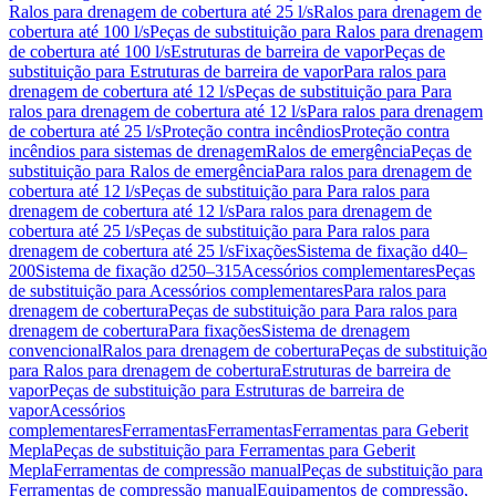
Ralos para drenagem de cobertura até 25 l/s
Ralos para drenagem de
cobertura até 100 l/s
Peças de substituição para Ralos para drenagem
de cobertura até 100 l/s
Estruturas de barreira de vapor
Peças de
substituição para Estruturas de barreira de vapor
Para ralos para
drenagem de cobertura até 12 l/s
Peças de substituição para Para
ralos para drenagem de cobertura até 12 l/s
Para ralos para drenagem
de cobertura até 25 l/s
Proteção contra incêndios
Proteção contra
incêndios para sistemas de drenagem
Ralos de emergência
Peças de
substituição para Ralos de emergência
Para ralos para drenagem de
cobertura até 12 l/s
Peças de substituição para Para ralos para
drenagem de cobertura até 12 l/s
Para ralos para drenagem de
cobertura até 25 l/s
Peças de substituição para Para ralos para
drenagem de cobertura até 25 l/s
Fixações
Sistema de fixação d40–
200
Sistema de fixação d250–315
Acessórios complementares
Peças
de substituição para Acessórios complementares
Para ralos para
drenagem de cobertura
Peças de substituição para Para ralos para
drenagem de cobertura
Para fixações
Sistema de drenagem
convencional
Ralos para drenagem de cobertura
Peças de substituição
para Ralos para drenagem de cobertura
Estruturas de barreira de
vapor
Peças de substituição para Estruturas de barreira de
vapor
Acessórios
complementares
Ferramentas
Ferramentas
Ferramentas para Geberit
Mepla
Peças de substituição para Ferramentas para Geberit
Mepla
Ferramentas de compressão manual
Peças de substituição para
Ferramentas de compressão manual
Equipamentos de compressão,