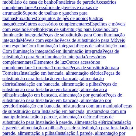
mobiliário de casa de banho
Prateleiras de parede
Acessórios
complementares
Acessórios de gavetas e caixas de
arrumação
Suporte de toalhas e ganchos para
toalhas
Puxadores
Conjuntos de pés de apoio
Quadros
magnéticos
Outros acessórios complementares
Espelhos e móveis
com espelho
Espelho
Peças de substituição para Espelho
Com
iluminação integrada
Peças de substituição para Com iluminação
integrada
Móveis com espelho
Peças de substituição para Móveis
com espelho
Com iluminação integrada
Peças de substituição para
Com iluminação integrada
Sem iluminação integrada
Peças de
substituição para Sem iluminação integrada
Acessórios
complementares
Elementos de luz
Outros acessórios
complementares
Torneiras
Torneiras
Peças de substituição para
Torneiras
Instalação em bancada, alimentação elétrica
Peças de
substituição para Instalação em bancada, alimentação
elétrica
Instalação em bancada, alimentação a pilhas
Peças de
substituição para Instalação em bancada, alimentação a
pilhas
Instalação em bancada, alimentação por gerador
Peças de
substituição para Instalação em bancada, alimentação por
gerador
Instalação em bancada, misturadora com um manípulo
Peças
de substituição para Instalação em bancada, misturadora com um
manípulo
Instalação à parede, alimentação elétrica
Peças de
substituição para Instalação à parede, alimentação elétrica
Instalação
à parede, alimentação a pilhas
Peças de substituição para Instalação à
parede, alimentação a pilhas
Instalação à parede, alimentação por