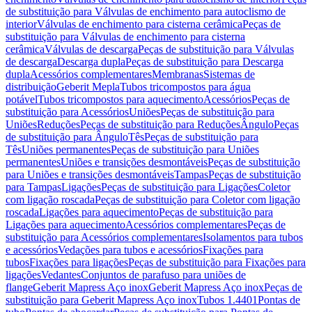
de substituição para Válvulas de enchimento para autoclismo de
interior
Válvulas de enchimento para cisterna cerâmica
Peças de
substituição para Válvulas de enchimento para cisterna
cerâmica
Válvulas de descarga
Peças de substituição para Válvulas
de descarga
Descarga dupla
Peças de substituição para Descarga
dupla
Acessórios complementares
Membranas
Sistemas de
distribuição
Geberit Mepla
Tubos tricompostos para água
potável
Tubos tricompostos para aquecimento
Acessórios
Peças de
substituição para Acessórios
Uniões
Peças de substituição para
Uniões
Reduções
Peças de substituição para Reduções
Ângulo
Peças
de substituição para Ângulo
Tês
Peças de substituição para
Tês
Uniões permanentes
Peças de substituição para Uniões
permanentes
Uniões e transições desmontáveis
Peças de substituição
para Uniões e transições desmontáveis
Tampas
Peças de substituição
para Tampas
Ligações
Peças de substituição para Ligações
Coletor
com ligação roscada
Peças de substituição para Coletor com ligação
roscada
Ligações para aquecimento
Peças de substituição para
Ligações para aquecimento
Acessórios complementares
Peças de
substituição para Acessórios complementares
Isolamentos para tubos
e acessórios
Vedações para tubos e acessórios
Fixações para
tubos
Fixações para ligações
Peças de substituição para Fixações para
ligações
Vedantes
Conjuntos de parafuso para uniões de
flange
Geberit Mapress Aço inox
Geberit Mapress Aço inox
Peças de
substituição para Geberit Mapress Aço inox
Tubos 1.4401
Pontas de