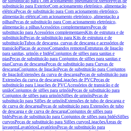
de substituição para Com acionamento pneumático
Exterior
Peças de
substituição para Exterior
Com acionamento eletrónico, alimentação
elétrica
Peças de substituição para Com acionamento eletrónico,
alimentação elétrica
Com acionamento eletrónico, alimentação a
pilhas
Peças de substituição para Com acionamento eletrónico,
alimentação a pilhas
Acessórios complementares
Peças de
substituição para Acessórios complementares
Kits de estrutura e de
substituição
Peças de substituição para Kits de estrutura e de
substituição
Tubos de descarga, curvas de descarga e acessórios de
transição
Placas de acesso
Comandos remotos
Estruturas de ligação
para sanitas, urinóis e bidés
Conjuntos de sifões para sanitas e
pias
Peças de substituição para Conjuntos de sifões para sanitas e
pias
Curvas de descarga
Peças de substituição para Curvas de
descarga
Conjuntos de ligação
Peças de substituição para Conjuntos
de ligação
Extensões da curva de descarga
Peças de substituição para
Extensões da curva de descarga
Ligações de PVC
Peças de
substituição para Ligações de PVC
Acessórios de transição e de
união
Conjuntos de sifões para urinóis
Peças de substituição para
Conjuntos de sifões para urinóis
Sifões de urinóis
Peças de
substituição para Sifões de urinóis
Extensões de tubo de descarga e
de curva de descarga
Peças de substituição para Extensões de tubo
de descarga e de curva de descarga
Conjuntos de sifões para
bidés
Peças de substituição para Conjuntos de sifões para bidés
Sifões
curvos
Peças de substituição para Sifões curvos
Ligações
Áreas de
lavagem
Lavatórios
Lavatórios
Peças de substituição para