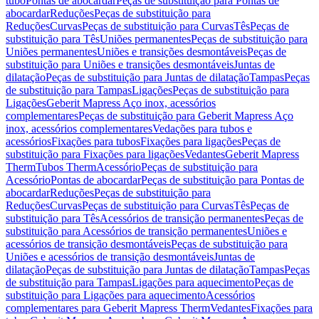
tubo
Pontas de abocardar
Peças de substituição para Pontas de
abocardar
Reduções
Peças de substituição para
Reduções
Curvas
Peças de substituição para Curvas
Tês
Peças de
substituição para Tês
Uniões permanentes
Peças de substituição para
Uniões permanentes
Uniões e transições desmontáveis
Peças de
substituição para Uniões e transições desmontáveis
Juntas de
dilatação
Peças de substituição para Juntas de dilatação
Tampas
Peças
de substituição para Tampas
Ligações
Peças de substituição para
Ligações
Geberit Mapress Aço inox, acessórios
complementares
Peças de substituição para Geberit Mapress Aço
inox, acessórios complementares
Vedações para tubos e
acessórios
Fixações para tubos
Fixações para ligações
Peças de
substituição para Fixações para ligações
Vedantes
Geberit Mapress
Therm
Tubos Therm
Acessório
Peças de substituição para
Acessório
Pontas de abocardar
Peças de substituição para Pontas de
abocardar
Reduções
Peças de substituição para
Reduções
Curvas
Peças de substituição para Curvas
Tês
Peças de
substituição para Tês
Acessórios de transição permanentes
Peças de
substituição para Acessórios de transição permanentes
Uniões e
acessórios de transição desmontáveis
Peças de substituição para
Uniões e acessórios de transição desmontáveis
Juntas de
dilatação
Peças de substituição para Juntas de dilatação
Tampas
Peças
de substituição para Tampas
Ligações para aquecimento
Peças de
substituição para Ligações para aquecimento
Acessórios
complementares para Geberit Mapress Therm
Vedantes
Fixações para