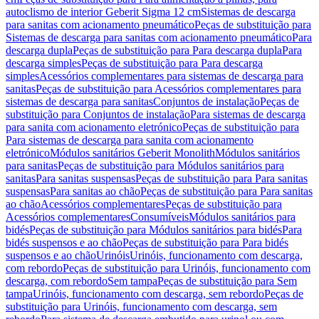
autoclismo de interior Geberit Sigma 12 cm
Sistemas de descarga
para sanitas com acionamento pneumático
Peças de substituição para
Sistemas de descarga para sanitas com acionamento pneumático
Para
descarga dupla
Peças de substituição para Para descarga dupla
Para
descarga simples
Peças de substituição para Para descarga
simples
Acessórios complementares para sistemas de descarga para
sanitas
Peças de substituição para Acessórios complementares para
sistemas de descarga para sanitas
Conjuntos de instalação
Peças de
substituição para Conjuntos de instalação
Para sistemas de descarga
para sanita com acionamento eletrónico
Peças de substituição para
Para sistemas de descarga para sanita com acionamento
eletrónico
Módulos sanitários Geberit Monolith
Módulos sanitários
para sanitas
Peças de substituição para Módulos sanitários para
sanitas
Para sanitas suspensas
Peças de substituição para Para sanitas
suspensas
Para sanitas ao chão
Peças de substituição para Para sanitas
ao chão
Acessórios complementares
Peças de substituição para
Acessórios complementares
Consumíveis
Módulos sanitários para
bidés
Peças de substituição para Módulos sanitários para bidés
Para
bidés suspensos e ao chão
Peças de substituição para Para bidés
suspensos e ao chão
Urinóis
Urinóis, funcionamento com descarga,
com rebordo
Peças de substituição para Urinóis, funcionamento com
descarga, com rebordo
Sem tampa
Peças de substituição para Sem
tampa
Urinóis, funcionamento com descarga, sem rebordo
Peças de
substituição para Urinóis, funcionamento com descarga, sem