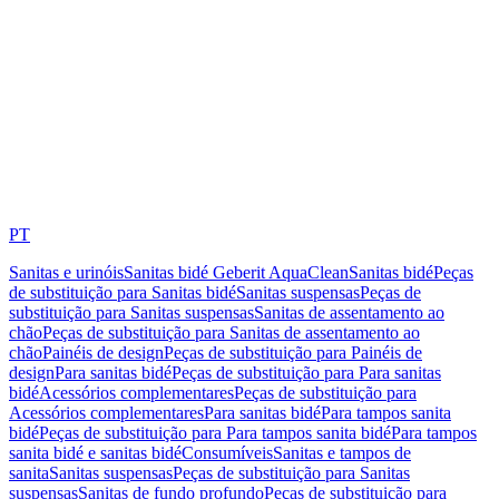
PT
Sanitas e urinóis
Sanitas bidé Geberit AquaClean
Sanitas bidé
Peças
de substituição para Sanitas bidé
Sanitas suspensas
Peças de
substituição para Sanitas suspensas
Sanitas de assentamento ao
chão
Peças de substituição para Sanitas de assentamento ao
chão
Painéis de design
Peças de substituição para Painéis de
design
Para sanitas bidé
Peças de substituição para Para sanitas
bidé
Acessórios complementares
Peças de substituição para
Acessórios complementares
Para sanitas bidé
Para tampos sanita
bidé
Peças de substituição para Para tampos sanita bidé
Para tampos
sanita bidé e sanitas bidé
Consumíveis
Sanitas e tampos de
sanita
Sanitas suspensas
Peças de substituição para Sanitas
suspensas
Sanitas de fundo profundo
Peças de substituição para