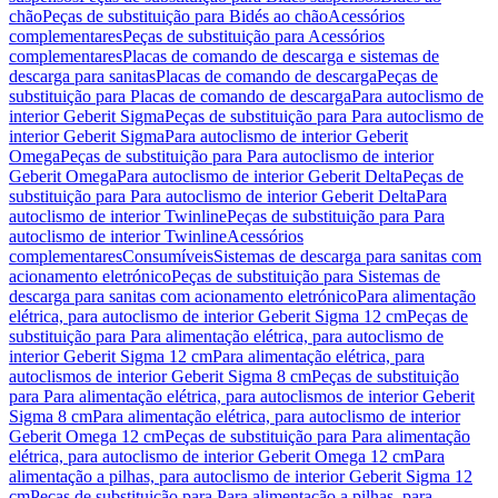
chão
Peças de substituição para Bidés ao chão
Acessórios
complementares
Peças de substituição para Acessórios
complementares
Placas de comando de descarga e sistemas de
descarga para sanitas
Placas de comando de descarga
Peças de
substituição para Placas de comando de descarga
Para autoclismo de
interior Geberit Sigma
Peças de substituição para Para autoclismo de
interior Geberit Sigma
Para autoclismo de interior Geberit
Omega
Peças de substituição para Para autoclismo de interior
Geberit Omega
Para autoclismo de interior Geberit Delta
Peças de
substituição para Para autoclismo de interior Geberit Delta
Para
autoclismo de interior Twinline
Peças de substituição para Para
autoclismo de interior Twinline
Acessórios
complementares
Consumíveis
Sistemas de descarga para sanitas com
acionamento eletrónico
Peças de substituição para Sistemas de
descarga para sanitas com acionamento eletrónico
Para alimentação
elétrica, para autoclismo de interior Geberit Sigma 12 cm
Peças de
substituição para Para alimentação elétrica, para autoclismo de
interior Geberit Sigma 12 cm
Para alimentação elétrica, para
autoclismos de interior Geberit Sigma 8 cm
Peças de substituição
para Para alimentação elétrica, para autoclismos de interior Geberit
Sigma 8 cm
Para alimentação elétrica, para autoclismo de interior
Geberit Omega 12 cm
Peças de substituição para Para alimentação
elétrica, para autoclismo de interior Geberit Omega 12 cm
Para
alimentação a pilhas, para autoclismo de interior Geberit Sigma 12
cm
Peças de substituição para Para alimentação a pilhas, para