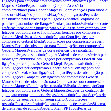
Ligações para aquecimento
Acessórios complementares para Geberit
Mapress Cobre
Peças de substituição para Acessórios
complementares para Geberit Mapress Cobre
Vedações para tubos e
acessórios
Fixações para tubos
Fixações para ligações
Peças de
substituição para Fixações para ligações
Vedantes
Conjuntos de
parafuso para uniões de flange
Válvulas para tubos
Válvulas de corte
esféricas
Peças de substituição para Válvulas de corte esféricas
Com
ligações por compressão FlowFit
Com ligações por compressão
Geberit Mepla
Peças de substituição para Com ligações por
compressão Geberit Mepla
Com ligações por compressão Geberit
Mapress
Peças de substituição para Com ligações por compressão
Geberit Mapress
Válvulas de corte esféricas para montagem
embutido
Peças de substituição para Válvulas de corte esféricas para
montagem embutido
Com ligações por compressão FlowFit
Com
ligações por compressão Geberit Mepla
Peças de substituição para
Com ligações por compressão Geberit Mepla
Com ligações por
compressão Volex
Com ligações Compact
Peças de substituição para
Com ligações Compact
Com ligações por compressão Geberit
Mapress
Peças de substituição para Com ligações por compressão
Geberit Mapress
Com ligações roscadas
Válvulas de retenção
Com
ligações por compressão Geberit Mapress
Secções de contador de
água para montagem interior
Peças de substituição para Secções de
contador de água para montagem interior
Com ligações
roscadas
Peças de substituição para Com ligações roscadas
Sistemas
de drenagem de edifícios
Geberit Silent-PP
Tubos
Peças de