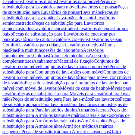
Lavatórios
Lavatórios duplos
Lavatórios para móvel
Peças de
substituição para Lavatórios para móvel
Lavatórios de pousar
Peças
de substituição para Lavatórios de pousar
Lava-mãos
Peças de
substituição para Lava-mãos
Lava-mãos de canto
Lavatórios
semiencastrados
Peças de substituição para Lavatórios
semiencastrados
Lavatórios encastrados
Lavatórios de encastrar por
baixo
Peças de substituição para Lavatórios de encastrar por
baixo
Lavatórios de canto
Lavatórios coletivos
Lavatórios versão
Comfort
Lavatórios para crianças
Lavatórios coletivos
Outras
pias
Pias
Pia multifunções
Pia de laboratório
Acessórios
complementares
Colunas
Colunas
Semicolunas
Acessórios
complementares
Acabamento
Material de fixação
Conjuntos de
lavatório com móvel
Conjuntos de lava-mãos com móvel
Peças de
substituição para Conjuntos de lava-mãos com móvel
Conjuntos de
lavatório com móvel
Conjuntos de lavatórios para móvel com móvel
de lavatório
Peças de substituição para Conjuntos de lavatórios para
móvel com móvel de lavatório
Móveis de casa de banho
Móveis para
lavatório
Peças de substituição para Móveis para lavatório
Para lava-
mãos
Peças de substituição para Para lava-mãos
Para lavatórios
Peças
de substituição para Para lavatórios
Para lavatórios duplos
Peças de
substituição para Para lavatórios duplos
Armários laterais
Peças de
substituição para Armários laterais
Armários laterais baixos
Peças de
substituição para Armários laterais baixos
Armários altos
Peças de
substituição para Armários altos
Armários médios
Armários
suspensos
Peças de substituição para Armários suspensos
Outro