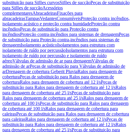
substituição para Sifões curvos
Sifões de sucção
Peças de substituição
para Sifões de sucção
Acessórios
complementares
Abraçadeiras
Fixações para
abraçadeiras
Tampas
Vedantes
Consumíveis
Proteção contra incêndios,
isolamento acústico e proteção contra humidade
Proteção contra
incêndios
Peças de substituição para Proteção contra
incêndios
Proteção contra-incêndios para sistemas de drenagem
Peças
de substituição para Proteção contra-incêndios para sistemas de
drenagem
Isolamento acústico
Isolamentos para estrutura com
isolamento de ruído por percussão
Isolamentos para estrutura com
isolamento de ruído por percussão e isolamento de ruído
aéreo
Válvulas de admissão de ar para drenagem
Válvulas de
admissão de ar
Peças de substituição para Válvulas de admissão de
ar
Drenagem de cobertura Geberit Pluvia
Ralos para drenagem de
cobertura
Peças de substituição para Ralos para drenagem de
cobertura
Ralos para drenagem de cobertura até 12 l/s
Peças de
substituição para Ralos para drenagem de cobertura até 12 l/s
Ralos
para drenagem de cobertura até 25 l/s
Peças de substituição para
Ralos para drenagem de cobertura até 25 l/s
Ralos para drenagem de
cobertura até 100 l/s
Peças de substituição para Ralos para drenagem
de cobertura até 100 l/s
Ralos para drenagem de cobertura para
caleiras
Peças de substituição para Ralos para drenagem de cobertura
para caleiras
Ralos para drenagem de cobertura até 12 l/s
Peças de
substituição para Ralos para drenagem de cobertura até 12 l/s
Ralos
para drenagem de cobertura até 25 l/s
Peças de substituição para