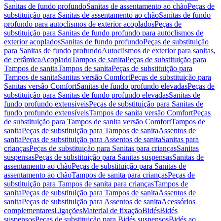
Sanitas de fundo profundo
Sanitas de assentamento ao chão
Peças de
substituição para Sanitas de assentamento ao chão
Sanitas de fundo
profundo para autoclismos de exterior acoplados
Peças de
substituição para Sanitas de fundo profundo para autoclismos de
exterior acoplados
Sanitas de fundo profundo
Peças de substituição
para Sanitas de fundo profundo
Autoclismos de exterior para sanitas,
de cerâmica
Acoplado
Tampos de sanita
Peças de substituição para
Tampos de sanita
Tampos de sanita
Peças de substituição para
Tampos de sanita
Sanitas versão Comfort
Peças de substituição para
Sanitas versão Comfort
Sanitas de fundo profundo elevadas
Peças de
substituição para Sanitas de fundo profundo elevadas
Sanitas de
fundo profundo extensíveis
Peças de substituição para Sanitas de
fundo profundo extensíveis
Tampos de sanita versão Comfort
Peças
de substituição para Tampos de sanita versão Comfort
Tampos de
sanita
Peças de substituição para Tampos de sanita
Assentos de
sanita
Peças de substituição para Assentos de sanita
Sanitas para
crianças
Peças de substituição para Sanitas para crianças
Sanitas
suspensas
Peças de substituição para Sanitas suspensas
Sanitas de
assentamento ao chão
Peças de substituição para Sanitas de
assentamento ao chão
Tampos de sanita para crianças
Peças de
substituição para Tampos de sanita para crianças
Tampos de
sanita
Peças de substituição para Tampos de sanita
Assentos de
sanita
Peças de substituição para Assentos de sanita
Acessórios
complementares
Ligações
Material de fixação
Bidés
Bidés
suspensos
Peças de substituição para Bidés suspensos
Bidés ao