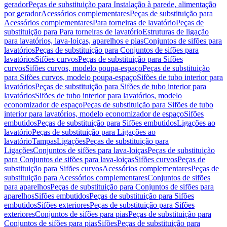
gerador
Peças de substituição para Instalação à parede, alimentação
por gerador
Acessórios complementares
Peças de substituição para
Acessórios complementares
Para torneiras de lavatório
Peças de
substituição para Para torneiras de lavatório
Estruturas de ligação
para lavatórios, lava-loiças, aparelhos e pias
Conjuntos de sifões para
lavatórios
Peças de substituição para Conjuntos de sifões para
lavatórios
Sifões curvos
Peças de substituição para Sifões
curvos
Sifões curvos, modelo poupa-espaço
Peças de substituição
para Sifões curvos, modelo poupa-espaço
Sifões de tubo interior para
lavatórios
Peças de substituição para Sifões de tubo interior para
lavatórios
Sifões de tubo interior para lavatórios, modelo
economizador de espaço
Peças de substituição para Sifões de tubo
interior para lavatórios, modelo economizador de espaço
Sifões
embutidos
Peças de substituição para Sifões embutidos
Ligações ao
lavatório
Peças de substituição para Ligações ao
lavatório
Tampas
Ligações
Peças de substituição para
Ligações
Conjuntos de sifões para lava-loiças
Peças de substituição
para Conjuntos de sifões para lava-loiças
Sifões curvos
Peças de
substituição para Sifões curvos
Acessórios complementares
Peças de
substituição para Acessórios complementares
Conjuntos de sifões
para aparelhos
Peças de substituição para Conjuntos de sifões para
aparelhos
Sifões embutidos
Peças de substituição para Sifões
embutidos
Sifões exteriores
Peças de substituição para Sifões
exteriores
Conjuntos de sifões para pias
Peças de substituição para
Conjuntos de sifões para pias
Sifões
Peças de substituição para