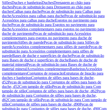
Sifões
Duches e banheiras
Duches
Drenagem ao chão para
duches
Peças de substituição para Drenagem ao chão para
duches
Calhas para duche
Peças de substituição para Calhas para
duche
Acessórios para calhas para duche
Peças de substituição para
Acessórios para calhas para duche
Esgotos no pavimento para
duche
Peças de substituição para Esgotos no pavimento para
duche
Acessórios complementares para esgotos no pavimento para
duche de pavimento
Peças de substituição para Acessórios
complementares para esgotos no pavimento para duche de
pavimento
Sifões de parede
Peças de substituição para Sifões de
parede
Acessórios complementares para sifões de parede
Peças de
substituição para Acessórios complementares para sifões de
parede
Bases de duche e superfícies de duche
Peças de substituição
para Bases de duche e superfícies de duche
Bases de duche de
material mineral
Peças de substituição para Bases de duche de
material mineral
Acessórios complementares
Banheiras
Acessórios
complementares
Conjuntos de reparação
Estruturas de ligação para
duches e banheiras
Conjuntos de sifões para bases de duche,
d52
Peças de substituição para Conjuntos de sifões para bases de
duche, d52
Com tampão de sifão
Peças de substituição para Com
tampão de sifão
Conjuntos de sifões para bases de duche, d62
Peças
de substituição para Conjuntos de sifões para bases de duche,
d62
Com tampão de sifão
Peças de substituição para Com tampão de
sifão
Conjuntos de sifões para bases de duche, d90
Peças de
substituição para Conjuntos de sifões para bases de duche, d90
Com