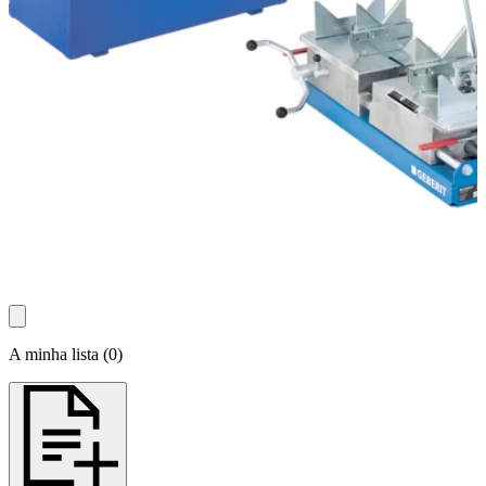
A minha lista
(
0
)