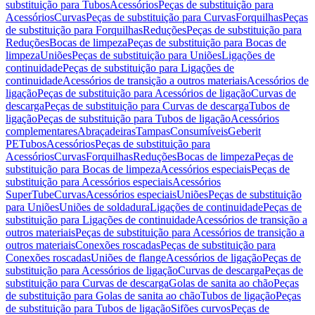
substituição para Tubos
Acessórios
Peças de substituição para
Acessórios
Curvas
Peças de substituição para Curvas
Forquilhas
Peças
de substituição para Forquilhas
Reduções
Peças de substituição para
Reduções
Bocas de limpeza
Peças de substituição para Bocas de
limpeza
Uniões
Peças de substituição para Uniões
Ligações de
continuidade
Peças de substituição para Ligações de
continuidade
Acessórios de transição a outros materiais
Acessórios de
ligação
Peças de substituição para Acessórios de ligação
Curvas de
descarga
Peças de substituição para Curvas de descarga
Tubos de
ligação
Peças de substituição para Tubos de ligação
Acessórios
complementares
Abraçadeiras
Tampas
Consumíveis
Geberit
PE
Tubos
Acessórios
Peças de substituição para
Acessórios
Curvas
Forquilhas
Reduções
Bocas de limpeza
Peças de
substituição para Bocas de limpeza
Acessórios especiais
Peças de
substituição para Acessórios especiais
Acessórios
SuperTube
Curvas
Acessórios especiais
Uniões
Peças de substituição
para Uniões
Uniões de soldadura
Ligações de continuidade
Peças de
substituição para Ligações de continuidade
Acessórios de transição a
outros materiais
Peças de substituição para Acessórios de transição a
outros materiais
Conexões roscadas
Peças de substituição para
Conexões roscadas
Uniões de flange
Acessórios de ligação
Peças de
substituição para Acessórios de ligação
Curvas de descarga
Peças de
substituição para Curvas de descarga
Golas de sanita ao chão
Peças
de substituição para Golas de sanita ao chão
Tubos de ligação
Peças
de substituição para Tubos de ligação
Sifões curvos
Peças de