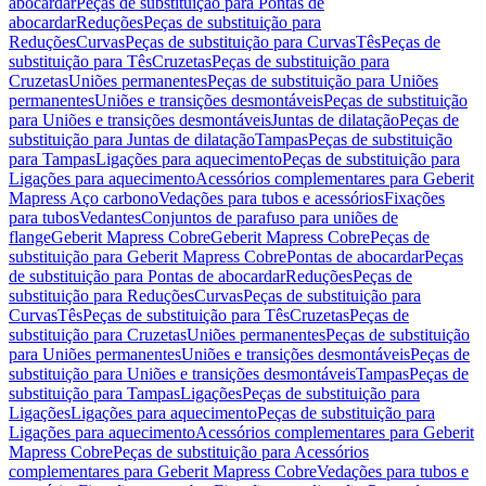
abocardar
Peças de substituição para Pontas de
abocardar
Reduções
Peças de substituição para
Reduções
Curvas
Peças de substituição para Curvas
Tês
Peças de
substituição para Tês
Cruzetas
Peças de substituição para
Cruzetas
Uniões permanentes
Peças de substituição para Uniões
permanentes
Uniões e transições desmontáveis
Peças de substituição
para Uniões e transições desmontáveis
Juntas de dilatação
Peças de
substituição para Juntas de dilatação
Tampas
Peças de substituição
para Tampas
Ligações para aquecimento
Peças de substituição para
Ligações para aquecimento
Acessórios complementares para Geberit
Mapress Aço carbono
Vedações para tubos e acessórios
Fixações
para tubos
Vedantes
Conjuntos de parafuso para uniões de
flange
Geberit Mapress Cobre
Geberit Mapress Cobre
Peças de
substituição para Geberit Mapress Cobre
Pontas de abocardar
Peças
de substituição para Pontas de abocardar
Reduções
Peças de
substituição para Reduções
Curvas
Peças de substituição para
Curvas
Tês
Peças de substituição para Tês
Cruzetas
Peças de
substituição para Cruzetas
Uniões permanentes
Peças de substituição
para Uniões permanentes
Uniões e transições desmontáveis
Peças de
substituição para Uniões e transições desmontáveis
Tampas
Peças de
substituição para Tampas
Ligações
Peças de substituição para
Ligações
Ligações para aquecimento
Peças de substituição para
Ligações para aquecimento
Acessórios complementares para Geberit
Mapress Cobre
Peças de substituição para Acessórios
complementares para Geberit Mapress Cobre
Vedações para tubos e