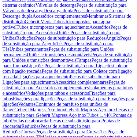
cisterna cerâmica
Válvulas de descarga
Peças de substituição para
Válvulas de descarga
Descarga dupla
Peças de substituição para
Descarga dupla
Acessórios complementares
Membranas
Sistemas de
distribuição
Geberit Mepla
Tubos tricompostos para água
potável
Tubos tricompostos para aquecimento
Acessórios
Peças de
substituição para Acessórios
Uniões
Peças de substituição para
Uniões
Reduções
Peças de substituição para Reduções
Ângulo
Peças
de substituição para Ângulo
Tês
Peças de substituição para
Tês
Uniões permanentes
Peças de substituição para Uniões
permanentes
Uniões e transições desmontáveis
Peças de substituição
para Uniões e transições desmontáveis
Tampas
Peças de substituição
para Tampas
Ligações
Peças de substituição para Ligações
Coletor
com ligação roscada
Peças de substituição para Coletor com ligação
roscada
Ligações para aquecimento
Peças de substituição para
Ligações para aquecimento
Acessórios complementares
Peças de
substituição para Acessórios complementares
Isolamentos para tubos
e acessórios
Vedações para tubos e acessórios
Fixações para
tubos
Fixações para ligações
Peças de substituição para Fixações para
ligações
Vedantes
Conjuntos de parafuso para uniões de
flange
Geberit Mapress Aço inox
Geberit Mapress Aço inox
Peças de
substituição para Geberit Mapress Aço inox
Tubos 1.4401
Pontas de
tubo
Pontas de abocardar
Peças de substituição para Pontas de
abocardar
Reduções
Peças de substituição para
Reduções
Curvas
Peças de substituição para Curvas
Tês
Peças de