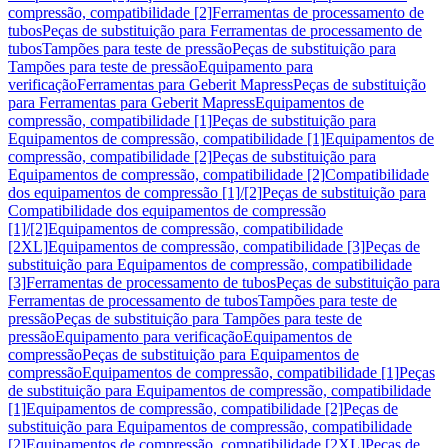
compressão, compatibilidade [2]
Ferramentas de processamento de
tubos
Peças de substituição para Ferramentas de processamento de
tubos
Tampões para teste de pressão
Peças de substituição para
Tampões para teste de pressão
Equipamento para
verificação
Ferramentas para Geberit Mapress
Peças de substituição
para Ferramentas para Geberit Mapress
Equipamentos de
compressão, compatibilidade [1]
Peças de substituição para
Equipamentos de compressão, compatibilidade [1]
Equipamentos de
compressão, compatibilidade [2]
Peças de substituição para
Equipamentos de compressão, compatibilidade [2]
Compatibilidade
dos equipamentos de compressão [1]/[2]
Peças de substituição para
Compatibilidade dos equipamentos de compressão
[1]/[2]
Equipamentos de compressão, compatibilidade
[2XL]
Equipamentos de compressão, compatibilidade [3]
Peças de
substituição para Equipamentos de compressão, compatibilidade
[3]
Ferramentas de processamento de tubos
Peças de substituição para
Ferramentas de processamento de tubos
Tampões para teste de
pressão
Peças de substituição para Tampões para teste de
pressão
Equipamento para verificação
Equipamentos de
compressão
Peças de substituição para Equipamentos de
compressão
Equipamentos de compressão, compatibilidade [1]
Peças
de substituição para Equipamentos de compressão, compatibilidade
[1]
Equipamentos de compressão, compatibilidade [2]
Peças de
substituição para Equipamentos de compressão, compatibilidade
[2]
Equipamentos de compressão, compatibilidade [2XL]
Peças de