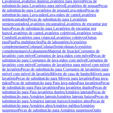
Lavatórios
Lavatórios duplos
Lavatórios para móvel
Peças de
substituição para Lavatórios para móvel
Lavatórios de pousar
Peças
de substituição para Lavatórios de pousar
Lava-mãos
Peças de
substituição para Lava-mãos
Lava-mãos de canto
Lavatórios
semiencastrados
Peças de substituição para Lavatórios
semiencastrados
Lavatórios encastrados
Lavatórios de encastrar por
baixo
Peças de substituição para Lavatórios de encastrar por
baixo
Lavatórios de canto
Lavatórios coletivos
Lavatórios versão
Comfort
Lavatórios para crianças
Lavatórios coletivos
Outras
pias
Pias
Pia multifunções
Pia de laboratório
Acessórios
complementares
Colunas
Colunas
Semicolunas
Acessórios
complementares
Acabamento
Material de fixação
Conjuntos de
lavatório com móvel
Conjuntos de lava-mãos com móvel
Peças de
substituição para Conjuntos de lava-mãos com móvel
Conjuntos de
lavatório com móvel
Conjuntos de lavatórios para móvel com móvel
de lavatório
Peças de substituição para Conjuntos de lavatórios para
móvel com móvel de lavatório
Móveis de casa de banho
Móveis para
lavatório
Peças de substituição para Móveis para lavatório
Para lava-
mãos
Peças de substituição para Para lava-mãos
Para lavatórios
Peças
de substituição para Para lavatórios
Para lavatórios duplos
Peças de
substituição para Para lavatórios duplos
Armários laterais
Peças de
substituição para Armários laterais
Armários laterais baixos
Peças de
substituição para Armários laterais baixos
Armários altos
Peças de
substituição para Armários altos
Armários médios
Armários
suspensos
Peças de substituição para Armários suspensos
Outro