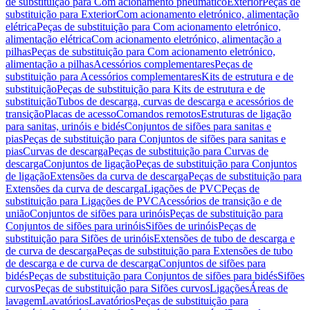
de substituição para Com acionamento pneumático
Exterior
Peças de
substituição para Exterior
Com acionamento eletrónico, alimentação
elétrica
Peças de substituição para Com acionamento eletrónico,
alimentação elétrica
Com acionamento eletrónico, alimentação a
pilhas
Peças de substituição para Com acionamento eletrónico,
alimentação a pilhas
Acessórios complementares
Peças de
substituição para Acessórios complementares
Kits de estrutura e de
substituição
Peças de substituição para Kits de estrutura e de
substituição
Tubos de descarga, curvas de descarga e acessórios de
transição
Placas de acesso
Comandos remotos
Estruturas de ligação
para sanitas, urinóis e bidés
Conjuntos de sifões para sanitas e
pias
Peças de substituição para Conjuntos de sifões para sanitas e
pias
Curvas de descarga
Peças de substituição para Curvas de
descarga
Conjuntos de ligação
Peças de substituição para Conjuntos
de ligação
Extensões da curva de descarga
Peças de substituição para
Extensões da curva de descarga
Ligações de PVC
Peças de
substituição para Ligações de PVC
Acessórios de transição e de
união
Conjuntos de sifões para urinóis
Peças de substituição para
Conjuntos de sifões para urinóis
Sifões de urinóis
Peças de
substituição para Sifões de urinóis
Extensões de tubo de descarga e
de curva de descarga
Peças de substituição para Extensões de tubo
de descarga e de curva de descarga
Conjuntos de sifões para
bidés
Peças de substituição para Conjuntos de sifões para bidés
Sifões
curvos
Peças de substituição para Sifões curvos
Ligações
Áreas de
lavagem
Lavatórios
Lavatórios
Peças de substituição para