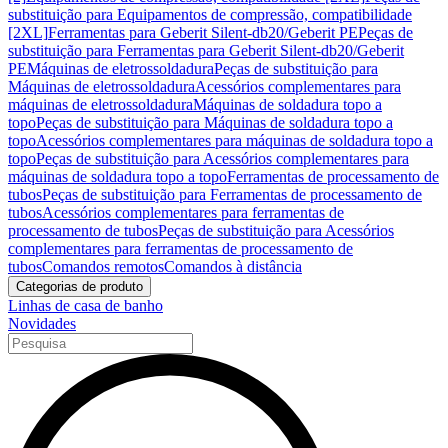
substituição para Equipamentos de compressão, compatibilidade
[2XL]
Ferramentas para Geberit Silent-db20/Geberit PE
Peças de
substituição para Ferramentas para Geberit Silent-db20/Geberit
PE
Máquinas de eletrossoldadura
Peças de substituição para
Máquinas de eletrossoldadura
Acessórios complementares para
máquinas de eletrossoldadura
Máquinas de soldadura topo a
topo
Peças de substituição para Máquinas de soldadura topo a
topo
Acessórios complementares para máquinas de soldadura topo a
topo
Peças de substituição para Acessórios complementares para
máquinas de soldadura topo a topo
Ferramentas de processamento de
tubos
Peças de substituição para Ferramentas de processamento de
tubos
Acessórios complementares para ferramentas de
processamento de tubos
Peças de substituição para Acessórios
complementares para ferramentas de processamento de
tubos
Comandos remotos
Comandos à distância
Categorias de produto
Linhas de casa de banho
Novidades