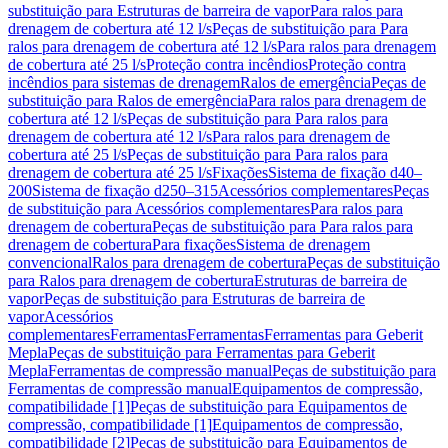
substituição para Estruturas de barreira de vapor
Para ralos para
drenagem de cobertura até 12 l/s
Peças de substituição para Para
ralos para drenagem de cobertura até 12 l/s
Para ralos para drenagem
de cobertura até 25 l/s
Proteção contra incêndios
Proteção contra
incêndios para sistemas de drenagem
Ralos de emergência
Peças de
substituição para Ralos de emergência
Para ralos para drenagem de
cobertura até 12 l/s
Peças de substituição para Para ralos para
drenagem de cobertura até 12 l/s
Para ralos para drenagem de
cobertura até 25 l/s
Peças de substituição para Para ralos para
drenagem de cobertura até 25 l/s
Fixações
Sistema de fixação d40–
200
Sistema de fixação d250–315
Acessórios complementares
Peças
de substituição para Acessórios complementares
Para ralos para
drenagem de cobertura
Peças de substituição para Para ralos para
drenagem de cobertura
Para fixações
Sistema de drenagem
convencional
Ralos para drenagem de cobertura
Peças de substituição
para Ralos para drenagem de cobertura
Estruturas de barreira de
vapor
Peças de substituição para Estruturas de barreira de
vapor
Acessórios
complementares
Ferramentas
Ferramentas
Ferramentas para Geberit
Mepla
Peças de substituição para Ferramentas para Geberit
Mepla
Ferramentas de compressão manual
Peças de substituição para
Ferramentas de compressão manual
Equipamentos de compressão,
compatibilidade [1]
Peças de substituição para Equipamentos de
compressão, compatibilidade [1]
Equipamentos de compressão,
compatibilidade [2]
Peças de substituição para Equipamentos de