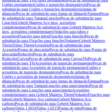
substituição para Tês
Uniões permanentes
Peças de substituição para
Uniões permanentes
Uniões e transições desmontáveis
Peças de
substituição para Uniões e transições desmontáveis
Juntas de
dilatação
Peças de substituição para Juntas de dilatação
Tampas
Peças
de substituição para Tampas
Ligações
Peças de substituição para
Ligações
Geberit Mapress Aço inox, acessórios
complementares
Peças de substituição para Geberit Mapress Aço
inox, acessórios complementares
Vedações para tubos e
acessórios
Fixações para tubos
Fixações para ligações
Peças de
substituição para Fixações para ligações
Vedantes
Geberit Mapress
Therm
Tubos Therm
Acessório
Peças de substituição para
Acessório
Pontas de abocardar
Peças de substituição para Pontas de
abocardar
Reduções
Peças de substituição para
Reduções
Curvas
Peças de substituição para Curvas
Tês
Peças de
substituição para Tês
Acessórios de transição permanentes
Peças de
substituição para Acessórios de transição permanentes
Uniões e
acessórios de transição desmontáveis
Peças de substituição para
Uniões e acessórios de transição desmontáveis
Juntas de
dilatação
Peças de substituição para Juntas de dilatação
Tampas
Peças
de substituição para Tampas
Ligações para aquecimento
Peças de
substituição para Ligações para aquecimento
Acessórios
complementares para Geberit Mapress Therm
Vedantes
Fixações para
tubos
Geberit Mapress Aço carbono
Geberit Mapress Aço
carbono
Peças de substituição para Geberit Mapress Aço
carbono
Tubos 1.0034
Tubos 1.0215
Pontas de tubo
Pontas de