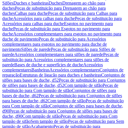
Sifões
Duches e banheiras
Duches
Drenagem ao chão para
duches
Peças de substituição para Drenagem ao chão para
duches
Calhas para duche
Peças de substituição para Calhas para
duche
Acessórios para calhas para duche
Peças de substituição para
Acessórios para calhas para duche
Esgotos no pavimento para
duche
Peças de substituição para Esgotos no pavimento para
duche
Acessórios complementares para esgotos no pavimento para
duche de pavimento
Peças de substituição para Acessórios
complementares para esgotos no pavimento para duche de
pavimento
Sifões de parede
Peças de substituição para Sifões de
parede
Acessórios complementares para sifões de parede
Peças de
substituição para Acessórios complementares para sifões de
parede
Bases de duche e superfícies de duche
Acessórios
complementares
Banheiras
Acessórios complementares
Conjuntos de
reparação
Estruturas de ligação para duches e banheiras
Conjuntos de
sifões para bases de duche, d52
Peças de substituição para Conjuntos
de sifões para bases de duche, d52
Com tampão de sifão
Peças de
substituição para Com tampão de sifão
Conjuntos de sifões para
bases de duche, d62
Peças de substituição para Conjuntos de sifões
para bases de duche, d62
Com tampão de sifão
Peças de substituição
para Com tampão de sifão
Conjuntos de sifões para bases de duche,
d90
Peças de substituição para Conjuntos de sifões para bases de
duche, d90
Com tampão de sifão
Peças de substituição para Com
tampão de sifão
Sem tampão de sifão
Peças de substituição para Sem
tampão de sifão
Acabamento
Peças de substituição para