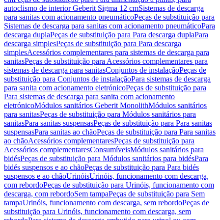
autoclismo de interior Geberit Sigma 12 cm
Sistemas de descarga
para sanitas com acionamento pneumático
Peças de substituição para
Sistemas de descarga para sanitas com acionamento pneumático
Para
descarga dupla
Peças de substituição para Para descarga dupla
Para
descarga simples
Peças de substituição para Para descarga
simples
Acessórios complementares para sistemas de descarga para
sanitas
Peças de substituição para Acessórios complementares para
sistemas de descarga para sanitas
Conjuntos de instalação
Peças de
substituição para Conjuntos de instalação
Para sistemas de descarga
para sanita com acionamento eletrónico
Peças de substituição para
Para sistemas de descarga para sanita com acionamento
eletrónico
Módulos sanitários Geberit Monolith
Módulos sanitários
para sanitas
Peças de substituição para Módulos sanitários para
sanitas
Para sanitas suspensas
Peças de substituição para Para sanitas
suspensas
Para sanitas ao chão
Peças de substituição para Para sanitas
ao chão
Acessórios complementares
Peças de substituição para
Acessórios complementares
Consumíveis
Módulos sanitários para
bidés
Peças de substituição para Módulos sanitários para bidés
Para
bidés suspensos e ao chão
Peças de substituição para Para bidés
suspensos e ao chão
Urinóis
Urinóis, funcionamento com descarga,
com rebordo
Peças de substituição para Urinóis, funcionamento com
descarga, com rebordo
Sem tampa
Peças de substituição para Sem
tampa
Urinóis, funcionamento com descarga, sem rebordo
Peças de
substituição para Urinóis, funcionamento com descarga, sem