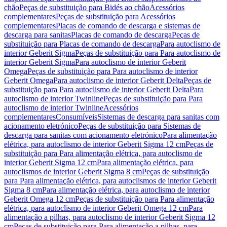
chão
Peças de substituição para Bidés ao chão
Acessórios
complementares
Peças de substituição para Acessórios
complementares
Placas de comando de descarga e sistemas de
descarga para sanitas
Placas de comando de descarga
Peças de
substituição para Placas de comando de descarga
Para autoclismo de
interior Geberit Sigma
Peças de substituição para Para autoclismo de
interior Geberit Sigma
Para autoclismo de interior Geberit
Omega
Peças de substituição para Para autoclismo de interior
Geberit Omega
Para autoclismo de interior Geberit Delta
Peças de
substituição para Para autoclismo de interior Geberit Delta
Para
autoclismo de interior Twinline
Peças de substituição para Para
autoclismo de interior Twinline
Acessórios
complementares
Consumíveis
Sistemas de descarga para sanitas com
acionamento eletrónico
Peças de substituição para Sistemas de
descarga para sanitas com acionamento eletrónico
Para alimentação
elétrica, para autoclismo de interior Geberit Sigma 12 cm
Peças de
substituição para Para alimentação elétrica, para autoclismo de
interior Geberit Sigma 12 cm
Para alimentação elétrica, para
autoclismos de interior Geberit Sigma 8 cm
Peças de substituição
para Para alimentação elétrica, para autoclismos de interior Geberit
Sigma 8 cm
Para alimentação elétrica, para autoclismo de interior
Geberit Omega 12 cm
Peças de substituição para Para alimentação
elétrica, para autoclismo de interior Geberit Omega 12 cm
Para
alimentação a pilhas, para autoclismo de interior Geberit Sigma 12
cm
Peças de substituição para Para alimentação a pilhas, para