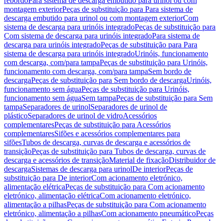
rebordo
Para sistema de descarga embutido para urinol ou com
montagem exterior
Peças de substituição para Para sistema de
descarga embutido para urinol ou com montagem exterior
Com
sistema de descarga para urinóis integrado
Peças de substituição para
Com sistema de descarga para urinóis integrado
Para sistema de
descarga para urinóis integrado
Peças de substituição para Para
sistema de descarga para urinóis integrado
Urinóis, funcionamento
com descarga, com/para tampa
Peças de substituição para Urinóis,
funcionamento com descarga, com/para tampa
Sem bordo de
descarga
Peças de substituição para Sem bordo de descarga
Urinóis,
funcionamento sem água
Peças de substituição para Urinóis,
funcionamento sem água
Sem tampa
Peças de substituição para Sem
tampa
Separadores de urinol
Separadores de urinol de
plástico
Separadores de urinol de vidro
Acessórios
complementares
Peças de substituição para Acessórios
complementares
Sifões e acessórios complementares para
sifões
Tubos de descarga, curvas de descarga e acessórios de
transição
Peças de substituição para Tubos de descarga, curvas de
descarga e acessórios de transição
Material de fixação
Distribuidor de
descarga
Sistemas de descarga para urinol
De interior
Peças de
substituição para De interior
Com acionamento eletrónico,
alimentação elétrica
Peças de substituição para Com acionamento
eletrónico, alimentação elétrica
Com acionamento eletrónico,
alimentação a pilhas
Peças de substituição para Com acionamento
eletrónico, alimentação a pilhas
Com acionamento pneumático
Peças