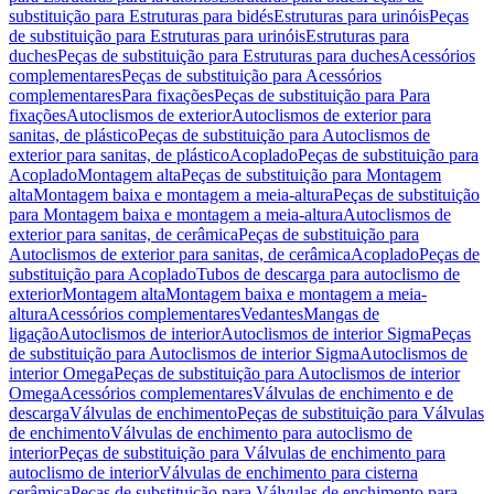
substituição para Estruturas para bidés
Estruturas para urinóis
Peças
de substituição para Estruturas para urinóis
Estruturas para
duches
Peças de substituição para Estruturas para duches
Acessórios
complementares
Peças de substituição para Acessórios
complementares
Para fixações
Peças de substituição para Para
fixações
Autoclismos de exterior
Autoclismos de exterior para
sanitas, de plástico
Peças de substituição para Autoclismos de
exterior para sanitas, de plástico
Acoplado
Peças de substituição para
Acoplado
Montagem alta
Peças de substituição para Montagem
alta
Montagem baixa e montagem a meia-altura
Peças de substituição
para Montagem baixa e montagem a meia-altura
Autoclismos de
exterior para sanitas, de cerâmica
Peças de substituição para
Autoclismos de exterior para sanitas, de cerâmica
Acoplado
Peças de
substituição para Acoplado
Tubos de descarga para autoclismo de
exterior
Montagem alta
Montagem baixa e montagem a meia-
altura
Acessórios complementares
Vedantes
Mangas de
ligação
Autoclismos de interior
Autoclismos de interior Sigma
Peças
de substituição para Autoclismos de interior Sigma
Autoclismos de
interior Omega
Peças de substituição para Autoclismos de interior
Omega
Acessórios complementares
Válvulas de enchimento e de
descarga
Válvulas de enchimento
Peças de substituição para Válvulas
de enchimento
Válvulas de enchimento para autoclismo de
interior
Peças de substituição para Válvulas de enchimento para
autoclismo de interior
Válvulas de enchimento para cisterna
cerâmica
Peças de substituição para Válvulas de enchimento para