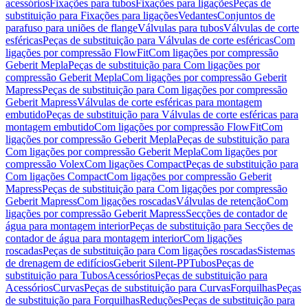
acessórios
Fixações para tubos
Fixações para ligações
Peças de
substituição para Fixações para ligações
Vedantes
Conjuntos de
parafuso para uniões de flange
Válvulas para tubos
Válvulas de corte
esféricas
Peças de substituição para Válvulas de corte esféricas
Com
ligações por compressão FlowFit
Com ligações por compressão
Geberit Mepla
Peças de substituição para Com ligações por
compressão Geberit Mepla
Com ligações por compressão Geberit
Mapress
Peças de substituição para Com ligações por compressão
Geberit Mapress
Válvulas de corte esféricas para montagem
embutido
Peças de substituição para Válvulas de corte esféricas para
montagem embutido
Com ligações por compressão FlowFit
Com
ligações por compressão Geberit Mepla
Peças de substituição para
Com ligações por compressão Geberit Mepla
Com ligações por
compressão Volex
Com ligações Compact
Peças de substituição para
Com ligações Compact
Com ligações por compressão Geberit
Mapress
Peças de substituição para Com ligações por compressão
Geberit Mapress
Com ligações roscadas
Válvulas de retenção
Com
ligações por compressão Geberit Mapress
Secções de contador de
água para montagem interior
Peças de substituição para Secções de
contador de água para montagem interior
Com ligações
roscadas
Peças de substituição para Com ligações roscadas
Sistemas
de drenagem de edifícios
Geberit Silent-PP
Tubos
Peças de
substituição para Tubos
Acessórios
Peças de substituição para
Acessórios
Curvas
Peças de substituição para Curvas
Forquilhas
Peças
de substituição para Forquilhas
Reduções
Peças de substituição para