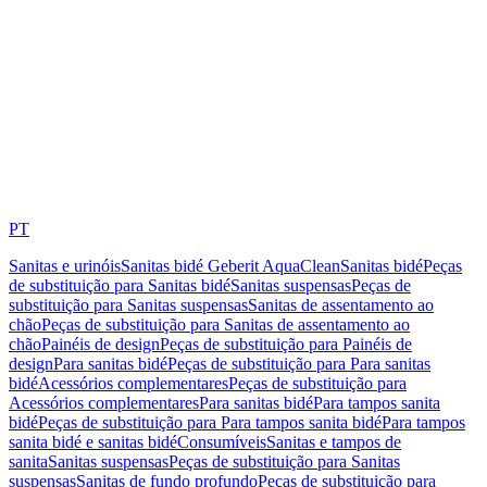
PT
Sanitas e urinóis
Sanitas bidé Geberit AquaClean
Sanitas bidé
Peças
de substituição para Sanitas bidé
Sanitas suspensas
Peças de
substituição para Sanitas suspensas
Sanitas de assentamento ao
chão
Peças de substituição para Sanitas de assentamento ao
chão
Painéis de design
Peças de substituição para Painéis de
design
Para sanitas bidé
Peças de substituição para Para sanitas
bidé
Acessórios complementares
Peças de substituição para
Acessórios complementares
Para sanitas bidé
Para tampos sanita
bidé
Peças de substituição para Para tampos sanita bidé
Para tampos
sanita bidé e sanitas bidé
Consumíveis
Sanitas e tampos de
sanita
Sanitas suspensas
Peças de substituição para Sanitas
suspensas
Sanitas de fundo profundo
Peças de substituição para