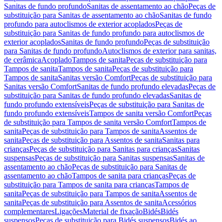
Sanitas de fundo profundo
Sanitas de assentamento ao chão
Peças de
substituição para Sanitas de assentamento ao chão
Sanitas de fundo
profundo para autoclismos de exterior acoplados
Peças de
substituição para Sanitas de fundo profundo para autoclismos de
exterior acoplados
Sanitas de fundo profundo
Peças de substituição
para Sanitas de fundo profundo
Autoclismos de exterior para sanitas,
de cerâmica
Acoplado
Tampos de sanita
Peças de substituição para
Tampos de sanita
Tampos de sanita
Peças de substituição para
Tampos de sanita
Sanitas versão Comfort
Peças de substituição para
Sanitas versão Comfort
Sanitas de fundo profundo elevadas
Peças de
substituição para Sanitas de fundo profundo elevadas
Sanitas de
fundo profundo extensíveis
Peças de substituição para Sanitas de
fundo profundo extensíveis
Tampos de sanita versão Comfort
Peças
de substituição para Tampos de sanita versão Comfort
Tampos de
sanita
Peças de substituição para Tampos de sanita
Assentos de
sanita
Peças de substituição para Assentos de sanita
Sanitas para
crianças
Peças de substituição para Sanitas para crianças
Sanitas
suspensas
Peças de substituição para Sanitas suspensas
Sanitas de
assentamento ao chão
Peças de substituição para Sanitas de
assentamento ao chão
Tampos de sanita para crianças
Peças de
substituição para Tampos de sanita para crianças
Tampos de
sanita
Peças de substituição para Tampos de sanita
Assentos de
sanita
Peças de substituição para Assentos de sanita
Acessórios
complementares
Ligações
Material de fixação
Bidés
Bidés
suspensos
Peças de substituição para Bidés suspensos
Bidés ao