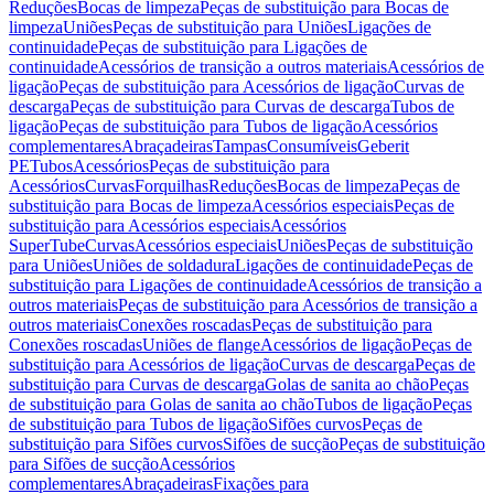
Reduções
Bocas de limpeza
Peças de substituição para Bocas de
limpeza
Uniões
Peças de substituição para Uniões
Ligações de
continuidade
Peças de substituição para Ligações de
continuidade
Acessórios de transição a outros materiais
Acessórios de
ligação
Peças de substituição para Acessórios de ligação
Curvas de
descarga
Peças de substituição para Curvas de descarga
Tubos de
ligação
Peças de substituição para Tubos de ligação
Acessórios
complementares
Abraçadeiras
Tampas
Consumíveis
Geberit
PE
Tubos
Acessórios
Peças de substituição para
Acessórios
Curvas
Forquilhas
Reduções
Bocas de limpeza
Peças de
substituição para Bocas de limpeza
Acessórios especiais
Peças de
substituição para Acessórios especiais
Acessórios
SuperTube
Curvas
Acessórios especiais
Uniões
Peças de substituição
para Uniões
Uniões de soldadura
Ligações de continuidade
Peças de
substituição para Ligações de continuidade
Acessórios de transição a
outros materiais
Peças de substituição para Acessórios de transição a
outros materiais
Conexões roscadas
Peças de substituição para
Conexões roscadas
Uniões de flange
Acessórios de ligação
Peças de
substituição para Acessórios de ligação
Curvas de descarga
Peças de
substituição para Curvas de descarga
Golas de sanita ao chão
Peças
de substituição para Golas de sanita ao chão
Tubos de ligação
Peças
de substituição para Tubos de ligação
Sifões curvos
Peças de
substituição para Sifões curvos
Sifões de sucção
Peças de substituição
para Sifões de sucção
Acessórios
complementares
Abraçadeiras
Fixações para