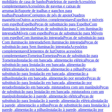
mobiliário de casa de banho
Prateleiras de parede
Acessórios
complementares
Acessórios de gavetas e caixas de
arrumação
Suporte de toalhas e ganchos para
toalhas
Puxadores
Conjuntos de pés de apoio
Quadros
magnéticos
Outros acessórios complementares
Espelhos e móveis
com espelho
Espelho
Peças de substituição para Espelho
Com
iluminação integrada
Peças de substituição para Com iluminação
integrada
Móveis com espelho
Peças de substituição para Móveis
com espelho
Com iluminação integrada
Peças de substituição para
Com iluminação integrada
Sem iluminação integrada
Peças de
substituição para Sem iluminação integrada
Acessórios
complementares
Elementos de luz
Outros acessórios
complementares
Torneiras
Torneiras
Peças de substituição para
Torneiras
Instalação em bancada, alimentação elétrica
Peças de
substituição para Instalação em bancada, alimentação
elétrica
Instalação em bancada, alimentação a pilhas
Peças de
substituição para Instalação em bancada, alimentação a
pilhas
Instalação em bancada, alimentação por gerador
Peças de
substituição para Instalação em bancada, alimentação por
gerador
Instalação em bancada, misturadora com um manípulo
Peças
de substituição para Instalação em bancada, misturadora com um
manípulo
Instalação à parede, alimentação elétrica
Peças de
substituição para Instalação à parede, alimentação elétrica
Instalação
à parede, alimentação a pilhas
Peças de substituição para Instalação à
parede, alimentação a pilhas
Instalação à parede, alimentação por