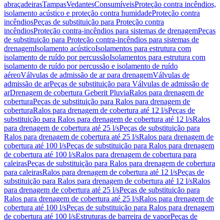
abraçadeiras
Tampas
Vedantes
Consumíveis
Proteção contra incêndios,
isolamento acústico e proteção contra humidade
Proteção contra
incêndios
Peças de substituição para Proteção contra
incêndios
Proteção contra-incêndios para sistemas de drenagem
Peças
de substituição para Proteção contra-incêndios para sistemas de
drenagem
Isolamento acústico
Isolamentos para estrutura com
isolamento de ruído por percussão
Isolamentos para estrutura com
isolamento de ruído por percussão e isolamento de ruído
aéreo
Válvulas de admissão de ar para drenagem
Válvulas de
admissão de ar
Peças de substituição para Válvulas de admissão de
ar
Drenagem de cobertura Geberit Pluvia
Ralos para drenagem de
cobertura
Peças de substituição para Ralos para drenagem de
cobertura
Ralos para drenagem de cobertura até 12 l/s
Peças de
substituição para Ralos para drenagem de cobertura até 12 l/s
Ralos
para drenagem de cobertura até 25 l/s
Peças de substituição para
Ralos para drenagem de cobertura até 25 l/s
Ralos para drenagem de
cobertura até 100 l/s
Peças de substituição para Ralos para drenagem
de cobertura até 100 l/s
Ralos para drenagem de cobertura para
caleiras
Peças de substituição para Ralos para drenagem de cobertura
para caleiras
Ralos para drenagem de cobertura até 12 l/s
Peças de
substituição para Ralos para drenagem de cobertura até 12 l/s
Ralos
para drenagem de cobertura até 25 l/s
Peças de substituição para
Ralos para drenagem de cobertura até 25 l/s
Ralos para drenagem de
cobertura até 100 l/s
Peças de substituição para Ralos para drenagem
de cobertura até 100 l/s
Estruturas de barreira de vapor
Peças de