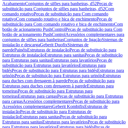
Acabamento
Conjuntos de sifões para banheiras, d52
Peças de
substituição para Conjuntos de sifões para banheiras, d52
Com
comando rotativo
Peças de substituição para Com comando
rotativo
Com comando rotativo e bica de enchimento
Peças de
substituição para Com comando rotativo e bica de enchimento
Com
botão de acionamento PushControl
Peças de substituição para Com
botão de acionamento PushControl
Acessórios complementares para
conjuntos de sifões para banheiras
Conjuntos de ligação
Sistemas de
instalação e descarga
Geberit Duofix
Sistemas de
parede
Painéis
Estruturas de instalação
Peças de substituição para
Estruturas de instalação
Estruturas para sanitas
Peças de substituição
para Estruturas para sanitas
Estruturas para lavatórios
Peças de
substituição para Estruturas para lavatórios
Estruturas para
bidés
Peças de substituição para Estruturas para bidés
Estruturas para
urinóis
Peças de substituição para Estruturas para urinóis
Estruturas
para duches com drenagem à parede
Peças de substituição para
Estruturas para duches com drenagem à parede
Estruturas para
torneiras
Peças de substituição para Estruturas para
torneiras
Estruturas para cargas
Peças de substituição para Estruturas
para cargas
Acessórios complementares
Peças de substituição para
Acessórios complementares
Geberit Kombifix
Estruturas de
instalação
Peças de substituição para Estruturas de
instalação
Estruturas para sanitas
Peças de substituição para
Estruturas para sanitas
Estruturas para lavatórios
Peças de substituição
para Estruturas para lavatórios
Estruturas para bidés
Peças de