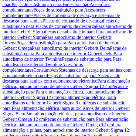
chão
Peças de substituição para Bidés ao chão
Acessórios
complementares
Peças de substituição para Acessórios
complementares
Placas de comando de descarga e sistemas de
descarga para sanitas
Placas de comando de descarga
Peças de
substituição para Placas de comando de descarga
Para autoclismo de
interior Geberit Sigma
Peças de substituição para Para autoclismo de
interior Geberit Sigma
Para autoclismo de interior Geberit
Omega
Peças de substituição para Para autoclismo de interior
Geberit Omega
Para autoclismo de interior Geberit Delta
Peças de
substituição para Para autoclismo de interior Geberit Delta
Para
autoclismo de interior Twinline
Peças de substituição para Para
autoclismo de interior Twinline
Acessórios
complementares
Consumíveis
Sistemas de descarga para sanitas com
acionamento eletrónico
Peças de substituição para Sistemas de
descarga para sanitas com acionamento eletrónico
Para alimentação
elétrica, para autoclismo de interior Geberit Sigma 12 cm
Peças de
substituição para Para alimentação elétrica, para autoclismo de
interior Geberit Sigma 12 cm
Para alimentação elétrica, para
autoclismos de interior Geberit Sigma 8 cm
Peças de substituição
para Para alimentação elétrica, para autoclismos de interior Geberit
Sigma 8 cm
Para alimentação elétrica, para autoclismo de interior
Geberit Omega 12 cm
Peças de substituição para Para alimentação
elétrica, para autoclismo de interior Geberit Omega 12 cm
Para
alimentação a pilhas, para autoclismo de interior Geberit Sigma 12
cm
Peças de substituição para Para alimentação a pilhas, para