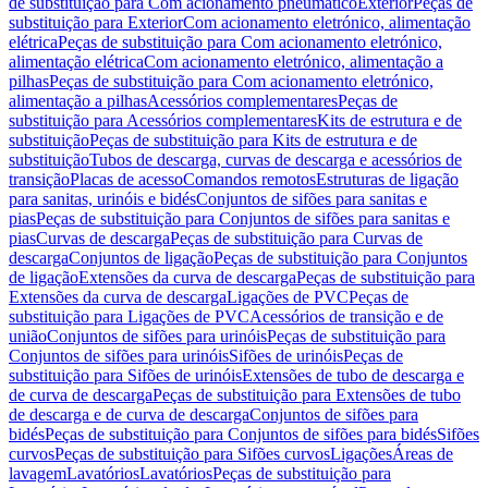
de substituição para Com acionamento pneumático
Exterior
Peças de
substituição para Exterior
Com acionamento eletrónico, alimentação
elétrica
Peças de substituição para Com acionamento eletrónico,
alimentação elétrica
Com acionamento eletrónico, alimentação a
pilhas
Peças de substituição para Com acionamento eletrónico,
alimentação a pilhas
Acessórios complementares
Peças de
substituição para Acessórios complementares
Kits de estrutura e de
substituição
Peças de substituição para Kits de estrutura e de
substituição
Tubos de descarga, curvas de descarga e acessórios de
transição
Placas de acesso
Comandos remotos
Estruturas de ligação
para sanitas, urinóis e bidés
Conjuntos de sifões para sanitas e
pias
Peças de substituição para Conjuntos de sifões para sanitas e
pias
Curvas de descarga
Peças de substituição para Curvas de
descarga
Conjuntos de ligação
Peças de substituição para Conjuntos
de ligação
Extensões da curva de descarga
Peças de substituição para
Extensões da curva de descarga
Ligações de PVC
Peças de
substituição para Ligações de PVC
Acessórios de transição e de
união
Conjuntos de sifões para urinóis
Peças de substituição para
Conjuntos de sifões para urinóis
Sifões de urinóis
Peças de
substituição para Sifões de urinóis
Extensões de tubo de descarga e
de curva de descarga
Peças de substituição para Extensões de tubo
de descarga e de curva de descarga
Conjuntos de sifões para
bidés
Peças de substituição para Conjuntos de sifões para bidés
Sifões
curvos
Peças de substituição para Sifões curvos
Ligações
Áreas de
lavagem
Lavatórios
Lavatórios
Peças de substituição para