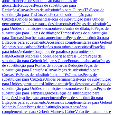
abocardar
Peças de substituição para Pontas de
abocardar
Reduções
Peças de substituição para
Reduções
Curvas
Peças de substituição para Curvas
Tês
Peças de
substituição para Tês
Cruzetas
Peças de substituição para
Cruzetas
Uniões permanentes
Peças de substituição para Uniões
permanentes
Uniões e transições desmontáveis
Peças de substituição
para Uniões e transições desmontáveis
Juntas de dilatação
Peças de
substituição para Juntas de dilatação
Tampas
Peças de substituição
para Tampas
Ligações para aquecimento
Peças de substituição para
Ligações para aquecimento
Acessórios complementares para Geberit
Mapress Aço carbono
Vedações para tubos e acessórios
Fixações
para tubos
Vedantes
Conjuntos de parafuso para uniões de
flange
Geberit Mapress Cobre
Geberit Mapress Cobre
Peças de
substituição para Geberit Mapress Cobre
Pontas de abocardar
Peças
de substituição para Pontas de abocardar
Reduções
Peças de
substituição para Reduções
Curvas
Peças de substituição para
Curvas
Tês
Peças de substituição para Tês
Cruzetas
Peças de
substituição para Cruzetas
Uniões permanentes
Peças de substituição
para Uniões permanentes
Uniões e transições desmontáveis
Peças de
substituição para Uniões e transições desmontáveis
Tampas
Peças de
substituição para Tampas
Ligações
Peças de substituição para
Ligações
Ligações para aquecimento
Peças de substituição para
Ligações para aquecimento
Acessórios complementares para Geberit
Mapress Cobre
Peças de substituição para Acessórios
complementares para Geberit Mapress Cobre
Vedações para tubos e