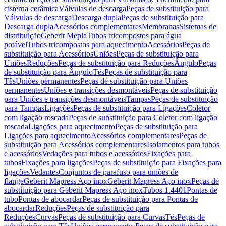
cisterna cerâmica
Válvulas de descarga
Peças de substituição para
Válvulas de descarga
Descarga dupla
Peças de substituição para
Descarga dupla
Acessórios complementares
Membranas
Sistemas de
distribuição
Geberit Mepla
Tubos tricompostos para água
potável
Tubos tricompostos para aquecimento
Acessórios
Peças de
substituição para Acessórios
Uniões
Peças de substituição para
Uniões
Reduções
Peças de substituição para Reduções
Ângulo
Peças
de substituição para Ângulo
Tês
Peças de substituição para
Tês
Uniões permanentes
Peças de substituição para Uniões
permanentes
Uniões e transições desmontáveis
Peças de substituição
para Uniões e transições desmontáveis
Tampas
Peças de substituição
para Tampas
Ligações
Peças de substituição para Ligações
Coletor
com ligação roscada
Peças de substituição para Coletor com ligação
roscada
Ligações para aquecimento
Peças de substituição para
Ligações para aquecimento
Acessórios complementares
Peças de
substituição para Acessórios complementares
Isolamentos para tubos
e acessórios
Vedações para tubos e acessórios
Fixações para
tubos
Fixações para ligações
Peças de substituição para Fixações para
ligações
Vedantes
Conjuntos de parafuso para uniões de
flange
Geberit Mapress Aço inox
Geberit Mapress Aço inox
Peças de
substituição para Geberit Mapress Aço inox
Tubos 1.4401
Pontas de
tubo
Pontas de abocardar
Peças de substituição para Pontas de
abocardar
Reduções
Peças de substituição para
Reduções
Curvas
Peças de substituição para Curvas
Tês
Peças de