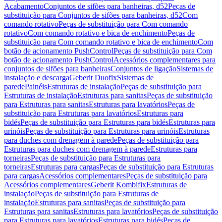
Acabamento
Conjuntos de sifões para banheiras, d52
Peças de
substituição para Conjuntos de sifões para banheiras, d52
Com
comando rotativo
Peças de substituição para Com comando
rotativo
Com comando rotativo e bica de enchimento
Peças de
substituição para Com comando rotativo e bica de enchimento
Com
botão de acionamento PushControl
Peças de substituição para Com
botão de acionamento PushControl
Acessórios complementares para
conjuntos de sifões para banheiras
Conjuntos de ligação
Sistemas de
instalação e descarga
Geberit Duofix
Sistemas de
parede
Painéis
Estruturas de instalação
Peças de substituição para
Estruturas de instalação
Estruturas para sanitas
Peças de substituição
para Estruturas para sanitas
Estruturas para lavatórios
Peças de
substituição para Estruturas para lavatórios
Estruturas para
bidés
Peças de substituição para Estruturas para bidés
Estruturas para
urinóis
Peças de substituição para Estruturas para urinóis
Estruturas
para duches com drenagem à parede
Peças de substituição para
Estruturas para duches com drenagem à parede
Estruturas para
torneiras
Peças de substituição para Estruturas para
torneiras
Estruturas para cargas
Peças de substituição para Estruturas
para cargas
Acessórios complementares
Peças de substituição para
Acessórios complementares
Geberit Kombifix
Estruturas de
instalação
Peças de substituição para Estruturas de
instalação
Estruturas para sanitas
Peças de substituição para
Estruturas para sanitas
Estruturas para lavatórios
Peças de substituição
para Estruturas para lavatórios
Estruturas para bidés
Peças de