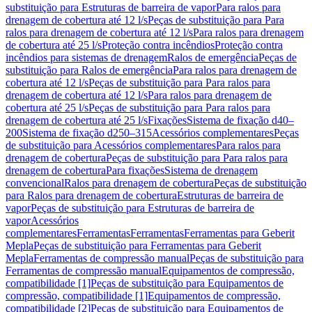
substituição para Estruturas de barreira de vapor
Para ralos para
drenagem de cobertura até 12 l/s
Peças de substituição para Para
ralos para drenagem de cobertura até 12 l/s
Para ralos para drenagem
de cobertura até 25 l/s
Proteção contra incêndios
Proteção contra
incêndios para sistemas de drenagem
Ralos de emergência
Peças de
substituição para Ralos de emergência
Para ralos para drenagem de
cobertura até 12 l/s
Peças de substituição para Para ralos para
drenagem de cobertura até 12 l/s
Para ralos para drenagem de
cobertura até 25 l/s
Peças de substituição para Para ralos para
drenagem de cobertura até 25 l/s
Fixações
Sistema de fixação d40–
200
Sistema de fixação d250–315
Acessórios complementares
Peças
de substituição para Acessórios complementares
Para ralos para
drenagem de cobertura
Peças de substituição para Para ralos para
drenagem de cobertura
Para fixações
Sistema de drenagem
convencional
Ralos para drenagem de cobertura
Peças de substituição
para Ralos para drenagem de cobertura
Estruturas de barreira de
vapor
Peças de substituição para Estruturas de barreira de
vapor
Acessórios
complementares
Ferramentas
Ferramentas
Ferramentas para Geberit
Mepla
Peças de substituição para Ferramentas para Geberit
Mepla
Ferramentas de compressão manual
Peças de substituição para
Ferramentas de compressão manual
Equipamentos de compressão,
compatibilidade [1]
Peças de substituição para Equipamentos de
compressão, compatibilidade [1]
Equipamentos de compressão,
compatibilidade [2]
Peças de substituição para Equipamentos de