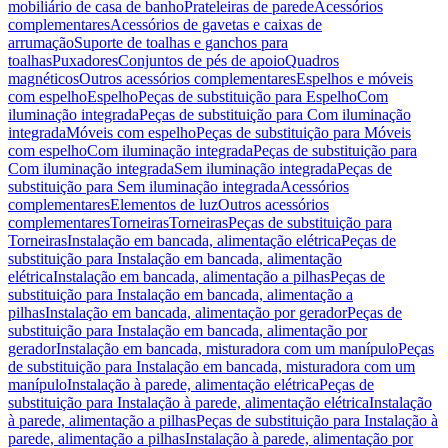
mobiliário de casa de banho
Prateleiras de parede
Acessórios
complementares
Acessórios de gavetas e caixas de
arrumação
Suporte de toalhas e ganchos para
toalhas
Puxadores
Conjuntos de pés de apoio
Quadros
magnéticos
Outros acessórios complementares
Espelhos e móveis
com espelho
Espelho
Peças de substituição para Espelho
Com
iluminação integrada
Peças de substituição para Com iluminação
integrada
Móveis com espelho
Peças de substituição para Móveis
com espelho
Com iluminação integrada
Peças de substituição para
Com iluminação integrada
Sem iluminação integrada
Peças de
substituição para Sem iluminação integrada
Acessórios
complementares
Elementos de luz
Outros acessórios
complementares
Torneiras
Torneiras
Peças de substituição para
Torneiras
Instalação em bancada, alimentação elétrica
Peças de
substituição para Instalação em bancada, alimentação
elétrica
Instalação em bancada, alimentação a pilhas
Peças de
substituição para Instalação em bancada, alimentação a
pilhas
Instalação em bancada, alimentação por gerador
Peças de
substituição para Instalação em bancada, alimentação por
gerador
Instalação em bancada, misturadora com um manípulo
Peças
de substituição para Instalação em bancada, misturadora com um
manípulo
Instalação à parede, alimentação elétrica
Peças de
substituição para Instalação à parede, alimentação elétrica
Instalação
à parede, alimentação a pilhas
Peças de substituição para Instalação à
parede, alimentação a pilhas
Instalação à parede, alimentação por