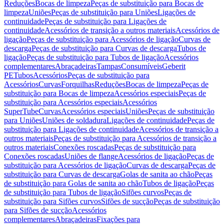
Reduções
Bocas de limpeza
Peças de substituição para Bocas de
limpeza
Uniões
Peças de substituição para Uniões
Ligações de
continuidade
Peças de substituição para Ligações de
continuidade
Acessórios de transição a outros materiais
Acessórios de
ligação
Peças de substituição para Acessórios de ligação
Curvas de
descarga
Peças de substituição para Curvas de descarga
Tubos de
ligação
Peças de substituição para Tubos de ligação
Acessórios
complementares
Abraçadeiras
Tampas
Consumíveis
Geberit
PE
Tubos
Acessórios
Peças de substituição para
Acessórios
Curvas
Forquilhas
Reduções
Bocas de limpeza
Peças de
substituição para Bocas de limpeza
Acessórios especiais
Peças de
substituição para Acessórios especiais
Acessórios
SuperTube
Curvas
Acessórios especiais
Uniões
Peças de substituição
para Uniões
Uniões de soldadura
Ligações de continuidade
Peças de
substituição para Ligações de continuidade
Acessórios de transição a
outros materiais
Peças de substituição para Acessórios de transição a
outros materiais
Conexões roscadas
Peças de substituição para
Conexões roscadas
Uniões de flange
Acessórios de ligação
Peças de
substituição para Acessórios de ligação
Curvas de descarga
Peças de
substituição para Curvas de descarga
Golas de sanita ao chão
Peças
de substituição para Golas de sanita ao chão
Tubos de ligação
Peças
de substituição para Tubos de ligação
Sifões curvos
Peças de
substituição para Sifões curvos
Sifões de sucção
Peças de substituição
para Sifões de sucção
Acessórios
complementares
Abraçadeiras
Fixações para