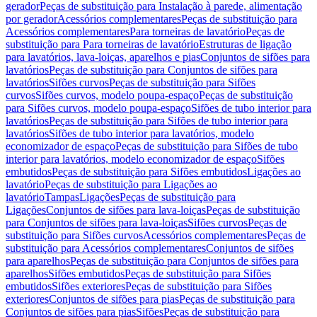
gerador
Peças de substituição para Instalação à parede, alimentação
por gerador
Acessórios complementares
Peças de substituição para
Acessórios complementares
Para torneiras de lavatório
Peças de
substituição para Para torneiras de lavatório
Estruturas de ligação
para lavatórios, lava-loiças, aparelhos e pias
Conjuntos de sifões para
lavatórios
Peças de substituição para Conjuntos de sifões para
lavatórios
Sifões curvos
Peças de substituição para Sifões
curvos
Sifões curvos, modelo poupa-espaço
Peças de substituição
para Sifões curvos, modelo poupa-espaço
Sifões de tubo interior para
lavatórios
Peças de substituição para Sifões de tubo interior para
lavatórios
Sifões de tubo interior para lavatórios, modelo
economizador de espaço
Peças de substituição para Sifões de tubo
interior para lavatórios, modelo economizador de espaço
Sifões
embutidos
Peças de substituição para Sifões embutidos
Ligações ao
lavatório
Peças de substituição para Ligações ao
lavatório
Tampas
Ligações
Peças de substituição para
Ligações
Conjuntos de sifões para lava-loiças
Peças de substituição
para Conjuntos de sifões para lava-loiças
Sifões curvos
Peças de
substituição para Sifões curvos
Acessórios complementares
Peças de
substituição para Acessórios complementares
Conjuntos de sifões
para aparelhos
Peças de substituição para Conjuntos de sifões para
aparelhos
Sifões embutidos
Peças de substituição para Sifões
embutidos
Sifões exteriores
Peças de substituição para Sifões
exteriores
Conjuntos de sifões para pias
Peças de substituição para
Conjuntos de sifões para pias
Sifões
Peças de substituição para