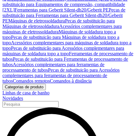
substituição para Equipamentos de compressão, compatibilidade
[2XL]
Ferramentas para Geberit Silent-db20/Geberit PE
Peças de
substituição para Ferramentas para Geberit Silent-db20/Geberit
PE
Máquinas de eletrossoldadura
Peças de substituição para
Máquinas de eletrossoldadura
Acessórios complementares para
máquinas de eletrossoldadura
Máquinas de soldadura topo a
topo
Peças de substituição para Máquinas de soldadura topo a
topo
Acessórios complementares para máquinas de soldadura topo a
topo
Peças de substituição para Acessórios complementares para
máquinas de soldadura topo a topo
Ferramentas de processamento de
tubos
Peças de substituição para Ferramentas de processamento de
tubos
Acessórios complementares para ferramentas de
processamento de tubos
Peças de substituição para Acessórios
complementares para ferramentas de processamento de
tubos
Comandos remotos
Comandos à distância
Categorias de produto
Linhas de casa de banho
Novidades