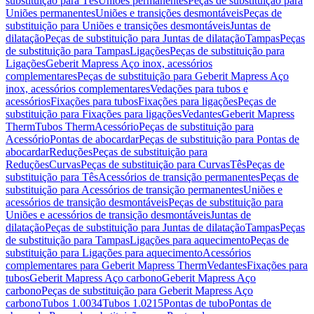
substituição para Tês
Uniões permanentes
Peças de substituição para
Uniões permanentes
Uniões e transições desmontáveis
Peças de
substituição para Uniões e transições desmontáveis
Juntas de
dilatação
Peças de substituição para Juntas de dilatação
Tampas
Peças
de substituição para Tampas
Ligações
Peças de substituição para
Ligações
Geberit Mapress Aço inox, acessórios
complementares
Peças de substituição para Geberit Mapress Aço
inox, acessórios complementares
Vedações para tubos e
acessórios
Fixações para tubos
Fixações para ligações
Peças de
substituição para Fixações para ligações
Vedantes
Geberit Mapress
Therm
Tubos Therm
Acessório
Peças de substituição para
Acessório
Pontas de abocardar
Peças de substituição para Pontas de
abocardar
Reduções
Peças de substituição para
Reduções
Curvas
Peças de substituição para Curvas
Tês
Peças de
substituição para Tês
Acessórios de transição permanentes
Peças de
substituição para Acessórios de transição permanentes
Uniões e
acessórios de transição desmontáveis
Peças de substituição para
Uniões e acessórios de transição desmontáveis
Juntas de
dilatação
Peças de substituição para Juntas de dilatação
Tampas
Peças
de substituição para Tampas
Ligações para aquecimento
Peças de
substituição para Ligações para aquecimento
Acessórios
complementares para Geberit Mapress Therm
Vedantes
Fixações para
tubos
Geberit Mapress Aço carbono
Geberit Mapress Aço
carbono
Peças de substituição para Geberit Mapress Aço
carbono
Tubos 1.0034
Tubos 1.0215
Pontas de tubo
Pontas de