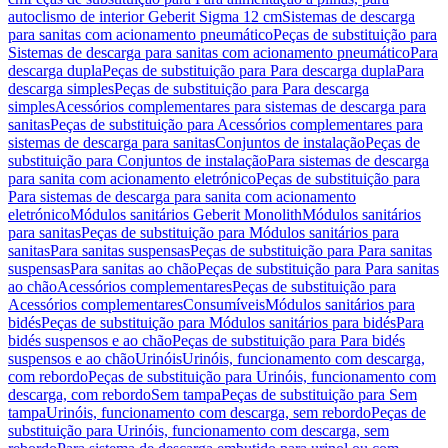
autoclismo de interior Geberit Sigma 12 cm
Sistemas de descarga
para sanitas com acionamento pneumático
Peças de substituição para
Sistemas de descarga para sanitas com acionamento pneumático
Para
descarga dupla
Peças de substituição para Para descarga dupla
Para
descarga simples
Peças de substituição para Para descarga
simples
Acessórios complementares para sistemas de descarga para
sanitas
Peças de substituição para Acessórios complementares para
sistemas de descarga para sanitas
Conjuntos de instalação
Peças de
substituição para Conjuntos de instalação
Para sistemas de descarga
para sanita com acionamento eletrónico
Peças de substituição para
Para sistemas de descarga para sanita com acionamento
eletrónico
Módulos sanitários Geberit Monolith
Módulos sanitários
para sanitas
Peças de substituição para Módulos sanitários para
sanitas
Para sanitas suspensas
Peças de substituição para Para sanitas
suspensas
Para sanitas ao chão
Peças de substituição para Para sanitas
ao chão
Acessórios complementares
Peças de substituição para
Acessórios complementares
Consumíveis
Módulos sanitários para
bidés
Peças de substituição para Módulos sanitários para bidés
Para
bidés suspensos e ao chão
Peças de substituição para Para bidés
suspensos e ao chão
Urinóis
Urinóis, funcionamento com descarga,
com rebordo
Peças de substituição para Urinóis, funcionamento com
descarga, com rebordo
Sem tampa
Peças de substituição para Sem
tampa
Urinóis, funcionamento com descarga, sem rebordo
Peças de
substituição para Urinóis, funcionamento com descarga, sem