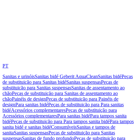
PT
Sanitas e urinóis
Sanitas bidé Geberit AquaClean
Sanitas bidé
Peças
de substituição para Sanitas bidé
Sanitas suspensas
Peças de
substituição para Sanitas suspensas
Sanitas de assentamento ao
chão
Peças de substituição para Sanitas de assentamento ao
chão
Painéis de design
Peças de substituição para Painéis de
design
Para sanitas bidé
Peças de substituição para Para sanitas
bidé
Acessórios complementares
Peças de substituição para
Acessórios complementares
Para sanitas bidé
Para tampos sanita
bidé
Peças de substituição para Para tampos sanita bidé
Para tampos
sanita bidé e sanitas bidé
Consumíveis
Sanitas e tampos de
sanita
Sanitas suspensas
Peças de substituição para Sanitas
suspensas
Sanitas de fundo profundo
Peças de substituição para