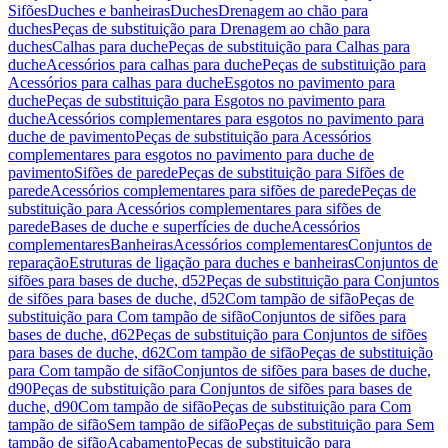
Sifões
Duches e banheiras
Duches
Drenagem ao chão para
duches
Peças de substituição para Drenagem ao chão para
duches
Calhas para duche
Peças de substituição para Calhas para
duche
Acessórios para calhas para duche
Peças de substituição para
Acessórios para calhas para duche
Esgotos no pavimento para
duche
Peças de substituição para Esgotos no pavimento para
duche
Acessórios complementares para esgotos no pavimento para
duche de pavimento
Peças de substituição para Acessórios
complementares para esgotos no pavimento para duche de
pavimento
Sifões de parede
Peças de substituição para Sifões de
parede
Acessórios complementares para sifões de parede
Peças de
substituição para Acessórios complementares para sifões de
parede
Bases de duche e superfícies de duche
Acessórios
complementares
Banheiras
Acessórios complementares
Conjuntos de
reparação
Estruturas de ligação para duches e banheiras
Conjuntos de
sifões para bases de duche, d52
Peças de substituição para Conjuntos
de sifões para bases de duche, d52
Com tampão de sifão
Peças de
substituição para Com tampão de sifão
Conjuntos de sifões para
bases de duche, d62
Peças de substituição para Conjuntos de sifões
para bases de duche, d62
Com tampão de sifão
Peças de substituição
para Com tampão de sifão
Conjuntos de sifões para bases de duche,
d90
Peças de substituição para Conjuntos de sifões para bases de
duche, d90
Com tampão de sifão
Peças de substituição para Com
tampão de sifão
Sem tampão de sifão
Peças de substituição para Sem
tampão de sifão
Acabamento
Peças de substituição para