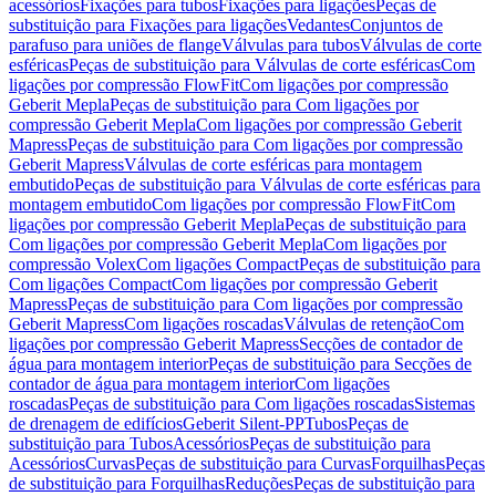
acessórios
Fixações para tubos
Fixações para ligações
Peças de
substituição para Fixações para ligações
Vedantes
Conjuntos de
parafuso para uniões de flange
Válvulas para tubos
Válvulas de corte
esféricas
Peças de substituição para Válvulas de corte esféricas
Com
ligações por compressão FlowFit
Com ligações por compressão
Geberit Mepla
Peças de substituição para Com ligações por
compressão Geberit Mepla
Com ligações por compressão Geberit
Mapress
Peças de substituição para Com ligações por compressão
Geberit Mapress
Válvulas de corte esféricas para montagem
embutido
Peças de substituição para Válvulas de corte esféricas para
montagem embutido
Com ligações por compressão FlowFit
Com
ligações por compressão Geberit Mepla
Peças de substituição para
Com ligações por compressão Geberit Mepla
Com ligações por
compressão Volex
Com ligações Compact
Peças de substituição para
Com ligações Compact
Com ligações por compressão Geberit
Mapress
Peças de substituição para Com ligações por compressão
Geberit Mapress
Com ligações roscadas
Válvulas de retenção
Com
ligações por compressão Geberit Mapress
Secções de contador de
água para montagem interior
Peças de substituição para Secções de
contador de água para montagem interior
Com ligações
roscadas
Peças de substituição para Com ligações roscadas
Sistemas
de drenagem de edifícios
Geberit Silent-PP
Tubos
Peças de
substituição para Tubos
Acessórios
Peças de substituição para
Acessórios
Curvas
Peças de substituição para Curvas
Forquilhas
Peças
de substituição para Forquilhas
Reduções
Peças de substituição para