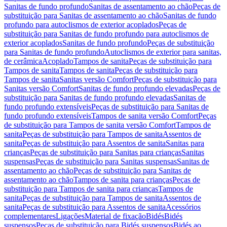
Sanitas de fundo profundo
Sanitas de assentamento ao chão
Peças de
substituição para Sanitas de assentamento ao chão
Sanitas de fundo
profundo para autoclismos de exterior acoplados
Peças de
substituição para Sanitas de fundo profundo para autoclismos de
exterior acoplados
Sanitas de fundo profundo
Peças de substituição
para Sanitas de fundo profundo
Autoclismos de exterior para sanitas,
de cerâmica
Acoplado
Tampos de sanita
Peças de substituição para
Tampos de sanita
Tampos de sanita
Peças de substituição para
Tampos de sanita
Sanitas versão Comfort
Peças de substituição para
Sanitas versão Comfort
Sanitas de fundo profundo elevadas
Peças de
substituição para Sanitas de fundo profundo elevadas
Sanitas de
fundo profundo extensíveis
Peças de substituição para Sanitas de
fundo profundo extensíveis
Tampos de sanita versão Comfort
Peças
de substituição para Tampos de sanita versão Comfort
Tampos de
sanita
Peças de substituição para Tampos de sanita
Assentos de
sanita
Peças de substituição para Assentos de sanita
Sanitas para
crianças
Peças de substituição para Sanitas para crianças
Sanitas
suspensas
Peças de substituição para Sanitas suspensas
Sanitas de
assentamento ao chão
Peças de substituição para Sanitas de
assentamento ao chão
Tampos de sanita para crianças
Peças de
substituição para Tampos de sanita para crianças
Tampos de
sanita
Peças de substituição para Tampos de sanita
Assentos de
sanita
Peças de substituição para Assentos de sanita
Acessórios
complementares
Ligações
Material de fixação
Bidés
Bidés
suspensos
Peças de substituição para Bidés suspensos
Bidés ao