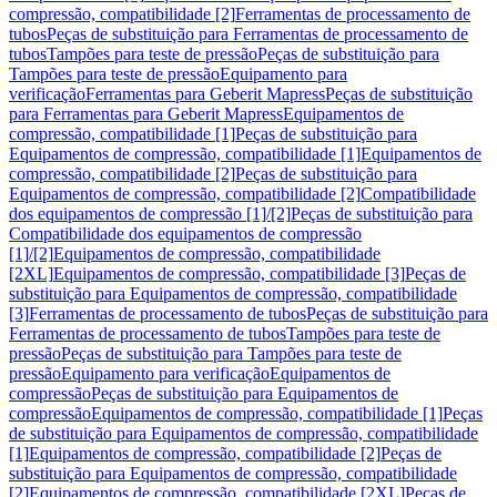
compressão, compatibilidade [2]
Ferramentas de processamento de
tubos
Peças de substituição para Ferramentas de processamento de
tubos
Tampões para teste de pressão
Peças de substituição para
Tampões para teste de pressão
Equipamento para
verificação
Ferramentas para Geberit Mapress
Peças de substituição
para Ferramentas para Geberit Mapress
Equipamentos de
compressão, compatibilidade [1]
Peças de substituição para
Equipamentos de compressão, compatibilidade [1]
Equipamentos de
compressão, compatibilidade [2]
Peças de substituição para
Equipamentos de compressão, compatibilidade [2]
Compatibilidade
dos equipamentos de compressão [1]/[2]
Peças de substituição para
Compatibilidade dos equipamentos de compressão
[1]/[2]
Equipamentos de compressão, compatibilidade
[2XL]
Equipamentos de compressão, compatibilidade [3]
Peças de
substituição para Equipamentos de compressão, compatibilidade
[3]
Ferramentas de processamento de tubos
Peças de substituição para
Ferramentas de processamento de tubos
Tampões para teste de
pressão
Peças de substituição para Tampões para teste de
pressão
Equipamento para verificação
Equipamentos de
compressão
Peças de substituição para Equipamentos de
compressão
Equipamentos de compressão, compatibilidade [1]
Peças
de substituição para Equipamentos de compressão, compatibilidade
[1]
Equipamentos de compressão, compatibilidade [2]
Peças de
substituição para Equipamentos de compressão, compatibilidade
[2]
Equipamentos de compressão, compatibilidade [2XL]
Peças de