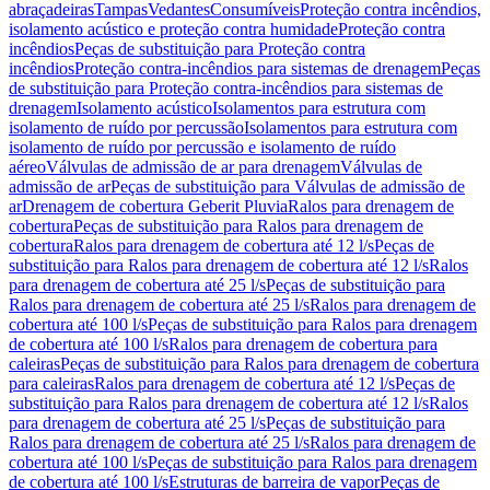
abraçadeiras
Tampas
Vedantes
Consumíveis
Proteção contra incêndios,
isolamento acústico e proteção contra humidade
Proteção contra
incêndios
Peças de substituição para Proteção contra
incêndios
Proteção contra-incêndios para sistemas de drenagem
Peças
de substituição para Proteção contra-incêndios para sistemas de
drenagem
Isolamento acústico
Isolamentos para estrutura com
isolamento de ruído por percussão
Isolamentos para estrutura com
isolamento de ruído por percussão e isolamento de ruído
aéreo
Válvulas de admissão de ar para drenagem
Válvulas de
admissão de ar
Peças de substituição para Válvulas de admissão de
ar
Drenagem de cobertura Geberit Pluvia
Ralos para drenagem de
cobertura
Peças de substituição para Ralos para drenagem de
cobertura
Ralos para drenagem de cobertura até 12 l/s
Peças de
substituição para Ralos para drenagem de cobertura até 12 l/s
Ralos
para drenagem de cobertura até 25 l/s
Peças de substituição para
Ralos para drenagem de cobertura até 25 l/s
Ralos para drenagem de
cobertura até 100 l/s
Peças de substituição para Ralos para drenagem
de cobertura até 100 l/s
Ralos para drenagem de cobertura para
caleiras
Peças de substituição para Ralos para drenagem de cobertura
para caleiras
Ralos para drenagem de cobertura até 12 l/s
Peças de
substituição para Ralos para drenagem de cobertura até 12 l/s
Ralos
para drenagem de cobertura até 25 l/s
Peças de substituição para
Ralos para drenagem de cobertura até 25 l/s
Ralos para drenagem de
cobertura até 100 l/s
Peças de substituição para Ralos para drenagem
de cobertura até 100 l/s
Estruturas de barreira de vapor
Peças de