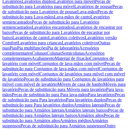
Lavatórios
Lavatórios duplos
Lavatórios para móvel
Peças de
substituição para Lavatórios para móvel
Lavatórios de pousar
Peças
de substituição para Lavatórios de pousar
Lava-mãos
Peças de
substituição para Lava-mãos
Lava-mãos de canto
Lavatórios
semiencastrados
Peças de substituição para Lavatórios
semiencastrados
Lavatórios encastrados
Lavatórios de encastrar por
baixo
Peças de substituição para Lavatórios de encastrar por
baixo
Lavatórios de canto
Lavatórios coletivos
Lavatórios versão
Comfort
Lavatórios para crianças
Lavatórios coletivos
Outras
pias
Pias
Pia multifunções
Pia de laboratório
Acessórios
complementares
Colunas
Colunas
Semicolunas
Acessórios
complementares
Acabamento
Material de fixação
Conjuntos de
lavatório com móvel
Conjuntos de lava-mãos com móvel
Peças de
substituição para Conjuntos de lava-mãos com móvel
Conjuntos de
lavatório com móvel
Conjuntos de lavatórios para móvel com móvel
de lavatório
Peças de substituição para Conjuntos de lavatórios para
móvel com móvel de lavatório
Móveis de casa de banho
Móveis para
lavatório
Peças de substituição para Móveis para lavatório
Para lava-
mãos
Peças de substituição para Para lava-mãos
Para lavatórios
Peças
de substituição para Para lavatórios
Para lavatórios duplos
Peças de
substituição para Para lavatórios duplos
Armários laterais
Peças de
substituição para Armários laterais
Armários laterais baixos
Peças de
substituição para Armários laterais baixos
Armários altos
Peças de
substituição para Armários altos
Armários médios
Armários
suspensos
Peças de substituição para Armários suspensos
Outro