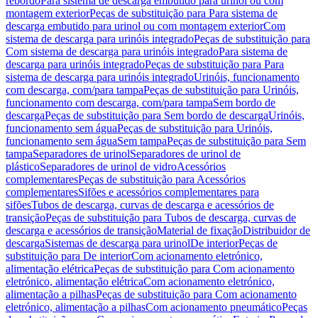
rebordo
Para sistema de descarga embutido para urinol ou com
montagem exterior
Peças de substituição para Para sistema de
descarga embutido para urinol ou com montagem exterior
Com
sistema de descarga para urinóis integrado
Peças de substituição para
Com sistema de descarga para urinóis integrado
Para sistema de
descarga para urinóis integrado
Peças de substituição para Para
sistema de descarga para urinóis integrado
Urinóis, funcionamento
com descarga, com/para tampa
Peças de substituição para Urinóis,
funcionamento com descarga, com/para tampa
Sem bordo de
descarga
Peças de substituição para Sem bordo de descarga
Urinóis,
funcionamento sem água
Peças de substituição para Urinóis,
funcionamento sem água
Sem tampa
Peças de substituição para Sem
tampa
Separadores de urinol
Separadores de urinol de
plástico
Separadores de urinol de vidro
Acessórios
complementares
Peças de substituição para Acessórios
complementares
Sifões e acessórios complementares para
sifões
Tubos de descarga, curvas de descarga e acessórios de
transição
Peças de substituição para Tubos de descarga, curvas de
descarga e acessórios de transição
Material de fixação
Distribuidor de
descarga
Sistemas de descarga para urinol
De interior
Peças de
substituição para De interior
Com acionamento eletrónico,
alimentação elétrica
Peças de substituição para Com acionamento
eletrónico, alimentação elétrica
Com acionamento eletrónico,
alimentação a pilhas
Peças de substituição para Com acionamento
eletrónico, alimentação a pilhas
Com acionamento pneumático
Peças