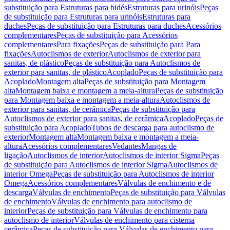
substituição para Estruturas para bidés
Estruturas para urinóis
Peças
de substituição para Estruturas para urinóis
Estruturas para
duches
Peças de substituição para Estruturas para duches
Acessórios
complementares
Peças de substituição para Acessórios
complementares
Para fixações
Peças de substituição para Para
fixações
Autoclismos de exterior
Autoclismos de exterior para
sanitas, de plástico
Peças de substituição para Autoclismos de
exterior para sanitas, de plástico
Acoplado
Peças de substituição para
Acoplado
Montagem alta
Peças de substituição para Montagem
alta
Montagem baixa e montagem a meia-altura
Peças de substituição
para Montagem baixa e montagem a meia-altura
Autoclismos de
exterior para sanitas, de cerâmica
Peças de substituição para
Autoclismos de exterior para sanitas, de cerâmica
Acoplado
Peças de
substituição para Acoplado
Tubos de descarga para autoclismo de
exterior
Montagem alta
Montagem baixa e montagem a meia-
altura
Acessórios complementares
Vedantes
Mangas de
ligação
Autoclismos de interior
Autoclismos de interior Sigma
Peças
de substituição para Autoclismos de interior Sigma
Autoclismos de
interior Omega
Peças de substituição para Autoclismos de interior
Omega
Acessórios complementares
Válvulas de enchimento e de
descarga
Válvulas de enchimento
Peças de substituição para Válvulas
de enchimento
Válvulas de enchimento para autoclismo de
interior
Peças de substituição para Válvulas de enchimento para
autoclismo de interior
Válvulas de enchimento para cisterna
cerâmica
Peças de substituição para Válvulas de enchimento para