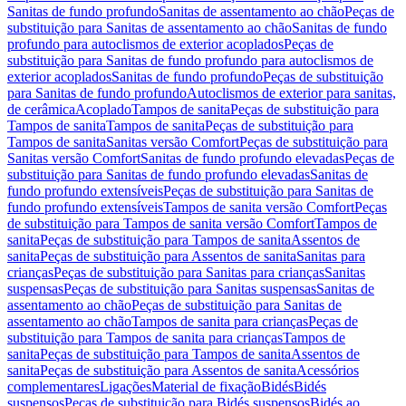
Sanitas de fundo profundo
Sanitas de assentamento ao chão
Peças de
substituição para Sanitas de assentamento ao chão
Sanitas de fundo
profundo para autoclismos de exterior acoplados
Peças de
substituição para Sanitas de fundo profundo para autoclismos de
exterior acoplados
Sanitas de fundo profundo
Peças de substituição
para Sanitas de fundo profundo
Autoclismos de exterior para sanitas,
de cerâmica
Acoplado
Tampos de sanita
Peças de substituição para
Tampos de sanita
Tampos de sanita
Peças de substituição para
Tampos de sanita
Sanitas versão Comfort
Peças de substituição para
Sanitas versão Comfort
Sanitas de fundo profundo elevadas
Peças de
substituição para Sanitas de fundo profundo elevadas
Sanitas de
fundo profundo extensíveis
Peças de substituição para Sanitas de
fundo profundo extensíveis
Tampos de sanita versão Comfort
Peças
de substituição para Tampos de sanita versão Comfort
Tampos de
sanita
Peças de substituição para Tampos de sanita
Assentos de
sanita
Peças de substituição para Assentos de sanita
Sanitas para
crianças
Peças de substituição para Sanitas para crianças
Sanitas
suspensas
Peças de substituição para Sanitas suspensas
Sanitas de
assentamento ao chão
Peças de substituição para Sanitas de
assentamento ao chão
Tampos de sanita para crianças
Peças de
substituição para Tampos de sanita para crianças
Tampos de
sanita
Peças de substituição para Tampos de sanita
Assentos de
sanita
Peças de substituição para Assentos de sanita
Acessórios
complementares
Ligações
Material de fixação
Bidés
Bidés
suspensos
Peças de substituição para Bidés suspensos
Bidés ao