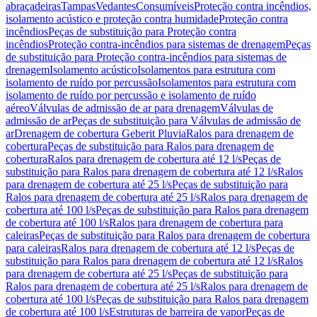
abraçadeiras
Tampas
Vedantes
Consumíveis
Proteção contra incêndios,
isolamento acústico e proteção contra humidade
Proteção contra
incêndios
Peças de substituição para Proteção contra
incêndios
Proteção contra-incêndios para sistemas de drenagem
Peças
de substituição para Proteção contra-incêndios para sistemas de
drenagem
Isolamento acústico
Isolamentos para estrutura com
isolamento de ruído por percussão
Isolamentos para estrutura com
isolamento de ruído por percussão e isolamento de ruído
aéreo
Válvulas de admissão de ar para drenagem
Válvulas de
admissão de ar
Peças de substituição para Válvulas de admissão de
ar
Drenagem de cobertura Geberit Pluvia
Ralos para drenagem de
cobertura
Peças de substituição para Ralos para drenagem de
cobertura
Ralos para drenagem de cobertura até 12 l/s
Peças de
substituição para Ralos para drenagem de cobertura até 12 l/s
Ralos
para drenagem de cobertura até 25 l/s
Peças de substituição para
Ralos para drenagem de cobertura até 25 l/s
Ralos para drenagem de
cobertura até 100 l/s
Peças de substituição para Ralos para drenagem
de cobertura até 100 l/s
Ralos para drenagem de cobertura para
caleiras
Peças de substituição para Ralos para drenagem de cobertura
para caleiras
Ralos para drenagem de cobertura até 12 l/s
Peças de
substituição para Ralos para drenagem de cobertura até 12 l/s
Ralos
para drenagem de cobertura até 25 l/s
Peças de substituição para
Ralos para drenagem de cobertura até 25 l/s
Ralos para drenagem de
cobertura até 100 l/s
Peças de substituição para Ralos para drenagem
de cobertura até 100 l/s
Estruturas de barreira de vapor
Peças de