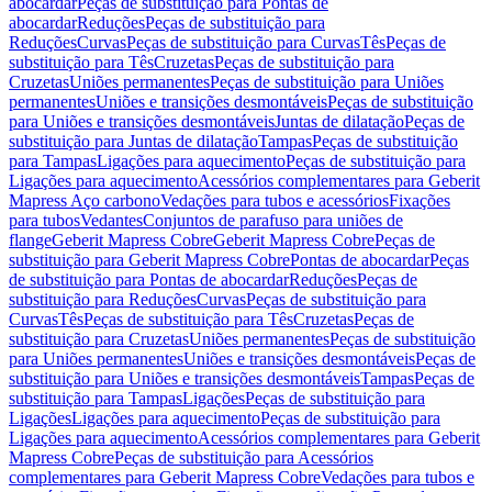
abocardar
Peças de substituição para Pontas de
abocardar
Reduções
Peças de substituição para
Reduções
Curvas
Peças de substituição para Curvas
Tês
Peças de
substituição para Tês
Cruzetas
Peças de substituição para
Cruzetas
Uniões permanentes
Peças de substituição para Uniões
permanentes
Uniões e transições desmontáveis
Peças de substituição
para Uniões e transições desmontáveis
Juntas de dilatação
Peças de
substituição para Juntas de dilatação
Tampas
Peças de substituição
para Tampas
Ligações para aquecimento
Peças de substituição para
Ligações para aquecimento
Acessórios complementares para Geberit
Mapress Aço carbono
Vedações para tubos e acessórios
Fixações
para tubos
Vedantes
Conjuntos de parafuso para uniões de
flange
Geberit Mapress Cobre
Geberit Mapress Cobre
Peças de
substituição para Geberit Mapress Cobre
Pontas de abocardar
Peças
de substituição para Pontas de abocardar
Reduções
Peças de
substituição para Reduções
Curvas
Peças de substituição para
Curvas
Tês
Peças de substituição para Tês
Cruzetas
Peças de
substituição para Cruzetas
Uniões permanentes
Peças de substituição
para Uniões permanentes
Uniões e transições desmontáveis
Peças de
substituição para Uniões e transições desmontáveis
Tampas
Peças de
substituição para Tampas
Ligações
Peças de substituição para
Ligações
Ligações para aquecimento
Peças de substituição para
Ligações para aquecimento
Acessórios complementares para Geberit
Mapress Cobre
Peças de substituição para Acessórios
complementares para Geberit Mapress Cobre
Vedações para tubos e