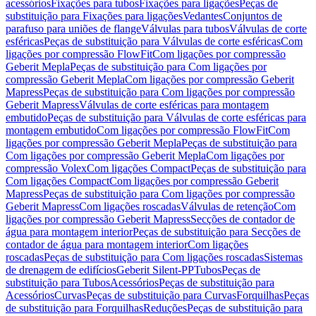
acessórios
Fixações para tubos
Fixações para ligações
Peças de
substituição para Fixações para ligações
Vedantes
Conjuntos de
parafuso para uniões de flange
Válvulas para tubos
Válvulas de corte
esféricas
Peças de substituição para Válvulas de corte esféricas
Com
ligações por compressão FlowFit
Com ligações por compressão
Geberit Mepla
Peças de substituição para Com ligações por
compressão Geberit Mepla
Com ligações por compressão Geberit
Mapress
Peças de substituição para Com ligações por compressão
Geberit Mapress
Válvulas de corte esféricas para montagem
embutido
Peças de substituição para Válvulas de corte esféricas para
montagem embutido
Com ligações por compressão FlowFit
Com
ligações por compressão Geberit Mepla
Peças de substituição para
Com ligações por compressão Geberit Mepla
Com ligações por
compressão Volex
Com ligações Compact
Peças de substituição para
Com ligações Compact
Com ligações por compressão Geberit
Mapress
Peças de substituição para Com ligações por compressão
Geberit Mapress
Com ligações roscadas
Válvulas de retenção
Com
ligações por compressão Geberit Mapress
Secções de contador de
água para montagem interior
Peças de substituição para Secções de
contador de água para montagem interior
Com ligações
roscadas
Peças de substituição para Com ligações roscadas
Sistemas
de drenagem de edifícios
Geberit Silent-PP
Tubos
Peças de
substituição para Tubos
Acessórios
Peças de substituição para
Acessórios
Curvas
Peças de substituição para Curvas
Forquilhas
Peças
de substituição para Forquilhas
Reduções
Peças de substituição para