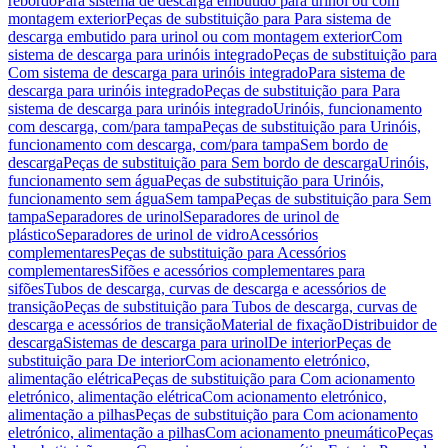
rebordo
Para sistema de descarga embutido para urinol ou com
montagem exterior
Peças de substituição para Para sistema de
descarga embutido para urinol ou com montagem exterior
Com
sistema de descarga para urinóis integrado
Peças de substituição para
Com sistema de descarga para urinóis integrado
Para sistema de
descarga para urinóis integrado
Peças de substituição para Para
sistema de descarga para urinóis integrado
Urinóis, funcionamento
com descarga, com/para tampa
Peças de substituição para Urinóis,
funcionamento com descarga, com/para tampa
Sem bordo de
descarga
Peças de substituição para Sem bordo de descarga
Urinóis,
funcionamento sem água
Peças de substituição para Urinóis,
funcionamento sem água
Sem tampa
Peças de substituição para Sem
tampa
Separadores de urinol
Separadores de urinol de
plástico
Separadores de urinol de vidro
Acessórios
complementares
Peças de substituição para Acessórios
complementares
Sifões e acessórios complementares para
sifões
Tubos de descarga, curvas de descarga e acessórios de
transição
Peças de substituição para Tubos de descarga, curvas de
descarga e acessórios de transição
Material de fixação
Distribuidor de
descarga
Sistemas de descarga para urinol
De interior
Peças de
substituição para De interior
Com acionamento eletrónico,
alimentação elétrica
Peças de substituição para Com acionamento
eletrónico, alimentação elétrica
Com acionamento eletrónico,
alimentação a pilhas
Peças de substituição para Com acionamento
eletrónico, alimentação a pilhas
Com acionamento pneumático
Peças