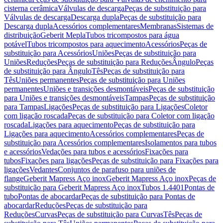
cisterna cerâmica
Válvulas de descarga
Peças de substituição para
Válvulas de descarga
Descarga dupla
Peças de substituição para
Descarga dupla
Acessórios complementares
Membranas
Sistemas de
distribuição
Geberit Mepla
Tubos tricompostos para água
potável
Tubos tricompostos para aquecimento
Acessórios
Peças de
substituição para Acessórios
Uniões
Peças de substituição para
Uniões
Reduções
Peças de substituição para Reduções
Ângulo
Peças
de substituição para Ângulo
Tês
Peças de substituição para
Tês
Uniões permanentes
Peças de substituição para Uniões
permanentes
Uniões e transições desmontáveis
Peças de substituição
para Uniões e transições desmontáveis
Tampas
Peças de substituição
para Tampas
Ligações
Peças de substituição para Ligações
Coletor
com ligação roscada
Peças de substituição para Coletor com ligação
roscada
Ligações para aquecimento
Peças de substituição para
Ligações para aquecimento
Acessórios complementares
Peças de
substituição para Acessórios complementares
Isolamentos para tubos
e acessórios
Vedações para tubos e acessórios
Fixações para
tubos
Fixações para ligações
Peças de substituição para Fixações para
ligações
Vedantes
Conjuntos de parafuso para uniões de
flange
Geberit Mapress Aço inox
Geberit Mapress Aço inox
Peças de
substituição para Geberit Mapress Aço inox
Tubos 1.4401
Pontas de
tubo
Pontas de abocardar
Peças de substituição para Pontas de
abocardar
Reduções
Peças de substituição para
Reduções
Curvas
Peças de substituição para Curvas
Tês
Peças de