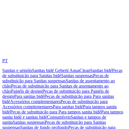
PT
Sanitas e urinóis
Sanitas bidé Geberit AquaClean
Sanitas bidé
Peças
de substituição para Sanitas bidé
Sanitas suspensas
Peças de
substituição para Sanitas suspensas
Sanitas de assentamento ao
chão
Peças de substituição para Sanitas de assentamento ao
chão
Painéis de design
Peças de substituição para Painéis de
design
Para sanitas bidé
Peças de substituição para Para sanitas
bidé
Acessórios complementares
Peças de substituição para
Acessórios complementares
Para sanitas bidé
Para tampos sanita
bidé
Peças de substituição para Para tampos sanita bidé
Para tampos
sanita bidé e sanitas bidé
Consumíveis
Sanitas e tampos de
sanita
Sanitas suspensas
Peças de substituição para Sanitas
suspensas
Sanitas de fundo profundo
Peças de substituição para