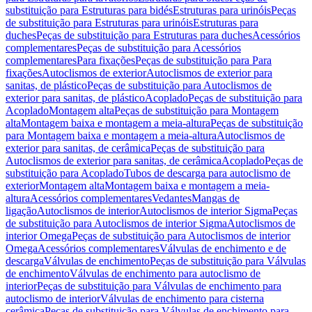
substituição para Estruturas para bidés
Estruturas para urinóis
Peças
de substituição para Estruturas para urinóis
Estruturas para
duches
Peças de substituição para Estruturas para duches
Acessórios
complementares
Peças de substituição para Acessórios
complementares
Para fixações
Peças de substituição para Para
fixações
Autoclismos de exterior
Autoclismos de exterior para
sanitas, de plástico
Peças de substituição para Autoclismos de
exterior para sanitas, de plástico
Acoplado
Peças de substituição para
Acoplado
Montagem alta
Peças de substituição para Montagem
alta
Montagem baixa e montagem a meia-altura
Peças de substituição
para Montagem baixa e montagem a meia-altura
Autoclismos de
exterior para sanitas, de cerâmica
Peças de substituição para
Autoclismos de exterior para sanitas, de cerâmica
Acoplado
Peças de
substituição para Acoplado
Tubos de descarga para autoclismo de
exterior
Montagem alta
Montagem baixa e montagem a meia-
altura
Acessórios complementares
Vedantes
Mangas de
ligação
Autoclismos de interior
Autoclismos de interior Sigma
Peças
de substituição para Autoclismos de interior Sigma
Autoclismos de
interior Omega
Peças de substituição para Autoclismos de interior
Omega
Acessórios complementares
Válvulas de enchimento e de
descarga
Válvulas de enchimento
Peças de substituição para Válvulas
de enchimento
Válvulas de enchimento para autoclismo de
interior
Peças de substituição para Válvulas de enchimento para
autoclismo de interior
Válvulas de enchimento para cisterna
cerâmica
Peças de substituição para Válvulas de enchimento para