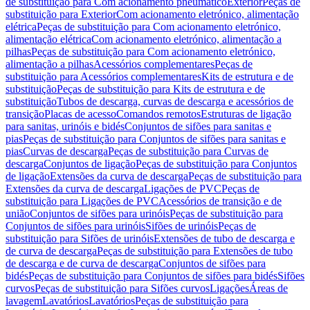
de substituição para Com acionamento pneumático
Exterior
Peças de
substituição para Exterior
Com acionamento eletrónico, alimentação
elétrica
Peças de substituição para Com acionamento eletrónico,
alimentação elétrica
Com acionamento eletrónico, alimentação a
pilhas
Peças de substituição para Com acionamento eletrónico,
alimentação a pilhas
Acessórios complementares
Peças de
substituição para Acessórios complementares
Kits de estrutura e de
substituição
Peças de substituição para Kits de estrutura e de
substituição
Tubos de descarga, curvas de descarga e acessórios de
transição
Placas de acesso
Comandos remotos
Estruturas de ligação
para sanitas, urinóis e bidés
Conjuntos de sifões para sanitas e
pias
Peças de substituição para Conjuntos de sifões para sanitas e
pias
Curvas de descarga
Peças de substituição para Curvas de
descarga
Conjuntos de ligação
Peças de substituição para Conjuntos
de ligação
Extensões da curva de descarga
Peças de substituição para
Extensões da curva de descarga
Ligações de PVC
Peças de
substituição para Ligações de PVC
Acessórios de transição e de
união
Conjuntos de sifões para urinóis
Peças de substituição para
Conjuntos de sifões para urinóis
Sifões de urinóis
Peças de
substituição para Sifões de urinóis
Extensões de tubo de descarga e
de curva de descarga
Peças de substituição para Extensões de tubo
de descarga e de curva de descarga
Conjuntos de sifões para
bidés
Peças de substituição para Conjuntos de sifões para bidés
Sifões
curvos
Peças de substituição para Sifões curvos
Ligações
Áreas de
lavagem
Lavatórios
Lavatórios
Peças de substituição para