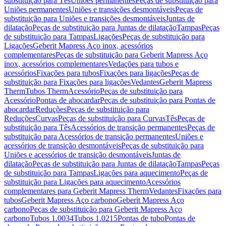
substituição para Tês
Uniões permanentes
Peças de substituição para
Uniões permanentes
Uniões e transições desmontáveis
Peças de
substituição para Uniões e transições desmontáveis
Juntas de
dilatação
Peças de substituição para Juntas de dilatação
Tampas
Peças
de substituição para Tampas
Ligações
Peças de substituição para
Ligações
Geberit Mapress Aço inox, acessórios
complementares
Peças de substituição para Geberit Mapress Aço
inox, acessórios complementares
Vedações para tubos e
acessórios
Fixações para tubos
Fixações para ligações
Peças de
substituição para Fixações para ligações
Vedantes
Geberit Mapress
Therm
Tubos Therm
Acessório
Peças de substituição para
Acessório
Pontas de abocardar
Peças de substituição para Pontas de
abocardar
Reduções
Peças de substituição para
Reduções
Curvas
Peças de substituição para Curvas
Tês
Peças de
substituição para Tês
Acessórios de transição permanentes
Peças de
substituição para Acessórios de transição permanentes
Uniões e
acessórios de transição desmontáveis
Peças de substituição para
Uniões e acessórios de transição desmontáveis
Juntas de
dilatação
Peças de substituição para Juntas de dilatação
Tampas
Peças
de substituição para Tampas
Ligações para aquecimento
Peças de
substituição para Ligações para aquecimento
Acessórios
complementares para Geberit Mapress Therm
Vedantes
Fixações para
tubos
Geberit Mapress Aço carbono
Geberit Mapress Aço
carbono
Peças de substituição para Geberit Mapress Aço
carbono
Tubos 1.0034
Tubos 1.0215
Pontas de tubo
Pontas de