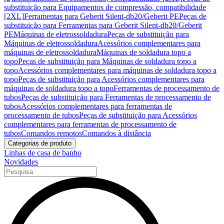
substituição para Equipamentos de compressão, compatibilidade
[2XL]
Ferramentas para Geberit Silent-db20/Geberit PE
Peças de
substituição para Ferramentas para Geberit Silent-db20/Geberit
PE
Máquinas de eletrossoldadura
Peças de substituição para
Máquinas de eletrossoldadura
Acessórios complementares para
máquinas de eletrossoldadura
Máquinas de soldadura topo a
topo
Peças de substituição para Máquinas de soldadura topo a
topo
Acessórios complementares para máquinas de soldadura topo a
topo
Peças de substituição para Acessórios complementares para
máquinas de soldadura topo a topo
Ferramentas de processamento de
tubos
Peças de substituição para Ferramentas de processamento de
tubos
Acessórios complementares para ferramentas de
processamento de tubos
Peças de substituição para Acessórios
complementares para ferramentas de processamento de
tubos
Comandos remotos
Comandos à distância
Categorias de produto
Linhas de casa de banho
Novidades