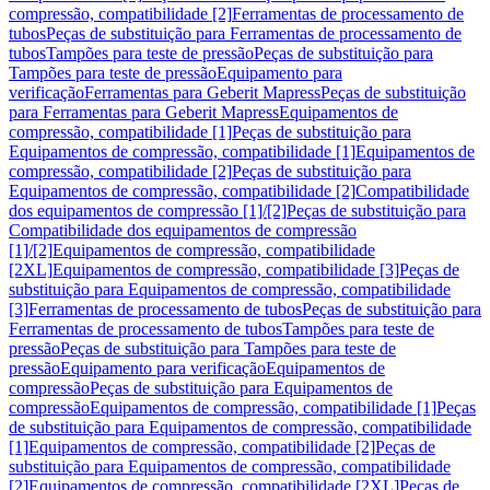
compressão, compatibilidade [2]
Ferramentas de processamento de
tubos
Peças de substituição para Ferramentas de processamento de
tubos
Tampões para teste de pressão
Peças de substituição para
Tampões para teste de pressão
Equipamento para
verificação
Ferramentas para Geberit Mapress
Peças de substituição
para Ferramentas para Geberit Mapress
Equipamentos de
compressão, compatibilidade [1]
Peças de substituição para
Equipamentos de compressão, compatibilidade [1]
Equipamentos de
compressão, compatibilidade [2]
Peças de substituição para
Equipamentos de compressão, compatibilidade [2]
Compatibilidade
dos equipamentos de compressão [1]/[2]
Peças de substituição para
Compatibilidade dos equipamentos de compressão
[1]/[2]
Equipamentos de compressão, compatibilidade
[2XL]
Equipamentos de compressão, compatibilidade [3]
Peças de
substituição para Equipamentos de compressão, compatibilidade
[3]
Ferramentas de processamento de tubos
Peças de substituição para
Ferramentas de processamento de tubos
Tampões para teste de
pressão
Peças de substituição para Tampões para teste de
pressão
Equipamento para verificação
Equipamentos de
compressão
Peças de substituição para Equipamentos de
compressão
Equipamentos de compressão, compatibilidade [1]
Peças
de substituição para Equipamentos de compressão, compatibilidade
[1]
Equipamentos de compressão, compatibilidade [2]
Peças de
substituição para Equipamentos de compressão, compatibilidade
[2]
Equipamentos de compressão, compatibilidade [2XL]
Peças de