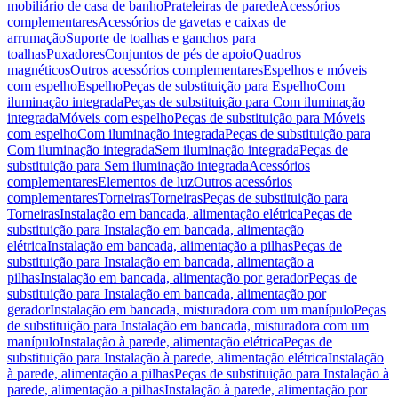
mobiliário de casa de banho
Prateleiras de parede
Acessórios
complementares
Acessórios de gavetas e caixas de
arrumação
Suporte de toalhas e ganchos para
toalhas
Puxadores
Conjuntos de pés de apoio
Quadros
magnéticos
Outros acessórios complementares
Espelhos e móveis
com espelho
Espelho
Peças de substituição para Espelho
Com
iluminação integrada
Peças de substituição para Com iluminação
integrada
Móveis com espelho
Peças de substituição para Móveis
com espelho
Com iluminação integrada
Peças de substituição para
Com iluminação integrada
Sem iluminação integrada
Peças de
substituição para Sem iluminação integrada
Acessórios
complementares
Elementos de luz
Outros acessórios
complementares
Torneiras
Torneiras
Peças de substituição para
Torneiras
Instalação em bancada, alimentação elétrica
Peças de
substituição para Instalação em bancada, alimentação
elétrica
Instalação em bancada, alimentação a pilhas
Peças de
substituição para Instalação em bancada, alimentação a
pilhas
Instalação em bancada, alimentação por gerador
Peças de
substituição para Instalação em bancada, alimentação por
gerador
Instalação em bancada, misturadora com um manípulo
Peças
de substituição para Instalação em bancada, misturadora com um
manípulo
Instalação à parede, alimentação elétrica
Peças de
substituição para Instalação à parede, alimentação elétrica
Instalação
à parede, alimentação a pilhas
Peças de substituição para Instalação à
parede, alimentação a pilhas
Instalação à parede, alimentação por