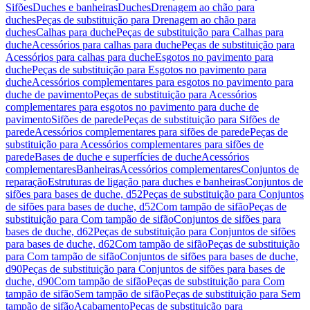
Sifões
Duches e banheiras
Duches
Drenagem ao chão para
duches
Peças de substituição para Drenagem ao chão para
duches
Calhas para duche
Peças de substituição para Calhas para
duche
Acessórios para calhas para duche
Peças de substituição para
Acessórios para calhas para duche
Esgotos no pavimento para
duche
Peças de substituição para Esgotos no pavimento para
duche
Acessórios complementares para esgotos no pavimento para
duche de pavimento
Peças de substituição para Acessórios
complementares para esgotos no pavimento para duche de
pavimento
Sifões de parede
Peças de substituição para Sifões de
parede
Acessórios complementares para sifões de parede
Peças de
substituição para Acessórios complementares para sifões de
parede
Bases de duche e superfícies de duche
Acessórios
complementares
Banheiras
Acessórios complementares
Conjuntos de
reparação
Estruturas de ligação para duches e banheiras
Conjuntos de
sifões para bases de duche, d52
Peças de substituição para Conjuntos
de sifões para bases de duche, d52
Com tampão de sifão
Peças de
substituição para Com tampão de sifão
Conjuntos de sifões para
bases de duche, d62
Peças de substituição para Conjuntos de sifões
para bases de duche, d62
Com tampão de sifão
Peças de substituição
para Com tampão de sifão
Conjuntos de sifões para bases de duche,
d90
Peças de substituição para Conjuntos de sifões para bases de
duche, d90
Com tampão de sifão
Peças de substituição para Com
tampão de sifão
Sem tampão de sifão
Peças de substituição para Sem
tampão de sifão
Acabamento
Peças de substituição para