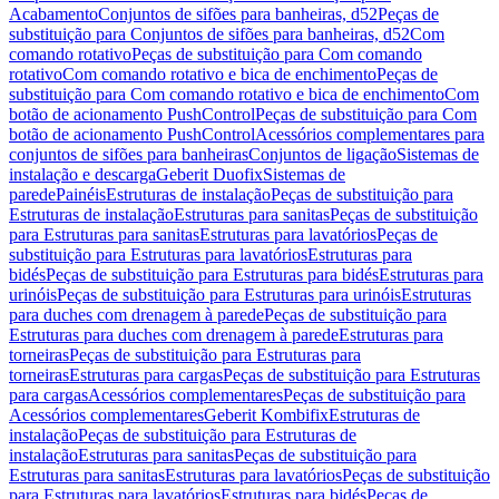
Acabamento
Conjuntos de sifões para banheiras, d52
Peças de
substituição para Conjuntos de sifões para banheiras, d52
Com
comando rotativo
Peças de substituição para Com comando
rotativo
Com comando rotativo e bica de enchimento
Peças de
substituição para Com comando rotativo e bica de enchimento
Com
botão de acionamento PushControl
Peças de substituição para Com
botão de acionamento PushControl
Acessórios complementares para
conjuntos de sifões para banheiras
Conjuntos de ligação
Sistemas de
instalação e descarga
Geberit Duofix
Sistemas de
parede
Painéis
Estruturas de instalação
Peças de substituição para
Estruturas de instalação
Estruturas para sanitas
Peças de substituição
para Estruturas para sanitas
Estruturas para lavatórios
Peças de
substituição para Estruturas para lavatórios
Estruturas para
bidés
Peças de substituição para Estruturas para bidés
Estruturas para
urinóis
Peças de substituição para Estruturas para urinóis
Estruturas
para duches com drenagem à parede
Peças de substituição para
Estruturas para duches com drenagem à parede
Estruturas para
torneiras
Peças de substituição para Estruturas para
torneiras
Estruturas para cargas
Peças de substituição para Estruturas
para cargas
Acessórios complementares
Peças de substituição para
Acessórios complementares
Geberit Kombifix
Estruturas de
instalação
Peças de substituição para Estruturas de
instalação
Estruturas para sanitas
Peças de substituição para
Estruturas para sanitas
Estruturas para lavatórios
Peças de substituição
para Estruturas para lavatórios
Estruturas para bidés
Peças de