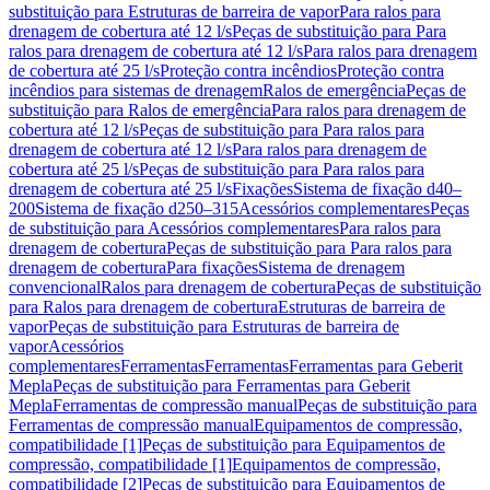
substituição para Estruturas de barreira de vapor
Para ralos para
drenagem de cobertura até 12 l/s
Peças de substituição para Para
ralos para drenagem de cobertura até 12 l/s
Para ralos para drenagem
de cobertura até 25 l/s
Proteção contra incêndios
Proteção contra
incêndios para sistemas de drenagem
Ralos de emergência
Peças de
substituição para Ralos de emergência
Para ralos para drenagem de
cobertura até 12 l/s
Peças de substituição para Para ralos para
drenagem de cobertura até 12 l/s
Para ralos para drenagem de
cobertura até 25 l/s
Peças de substituição para Para ralos para
drenagem de cobertura até 25 l/s
Fixações
Sistema de fixação d40–
200
Sistema de fixação d250–315
Acessórios complementares
Peças
de substituição para Acessórios complementares
Para ralos para
drenagem de cobertura
Peças de substituição para Para ralos para
drenagem de cobertura
Para fixações
Sistema de drenagem
convencional
Ralos para drenagem de cobertura
Peças de substituição
para Ralos para drenagem de cobertura
Estruturas de barreira de
vapor
Peças de substituição para Estruturas de barreira de
vapor
Acessórios
complementares
Ferramentas
Ferramentas
Ferramentas para Geberit
Mepla
Peças de substituição para Ferramentas para Geberit
Mepla
Ferramentas de compressão manual
Peças de substituição para
Ferramentas de compressão manual
Equipamentos de compressão,
compatibilidade [1]
Peças de substituição para Equipamentos de
compressão, compatibilidade [1]
Equipamentos de compressão,
compatibilidade [2]
Peças de substituição para Equipamentos de