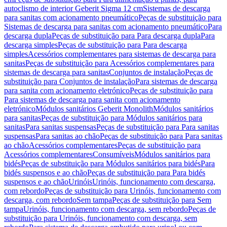
autoclismo de interior Geberit Sigma 12 cm
Sistemas de descarga
para sanitas com acionamento pneumático
Peças de substituição para
Sistemas de descarga para sanitas com acionamento pneumático
Para
descarga dupla
Peças de substituição para Para descarga dupla
Para
descarga simples
Peças de substituição para Para descarga
simples
Acessórios complementares para sistemas de descarga para
sanitas
Peças de substituição para Acessórios complementares para
sistemas de descarga para sanitas
Conjuntos de instalação
Peças de
substituição para Conjuntos de instalação
Para sistemas de descarga
para sanita com acionamento eletrónico
Peças de substituição para
Para sistemas de descarga para sanita com acionamento
eletrónico
Módulos sanitários Geberit Monolith
Módulos sanitários
para sanitas
Peças de substituição para Módulos sanitários para
sanitas
Para sanitas suspensas
Peças de substituição para Para sanitas
suspensas
Para sanitas ao chão
Peças de substituição para Para sanitas
ao chão
Acessórios complementares
Peças de substituição para
Acessórios complementares
Consumíveis
Módulos sanitários para
bidés
Peças de substituição para Módulos sanitários para bidés
Para
bidés suspensos e ao chão
Peças de substituição para Para bidés
suspensos e ao chão
Urinóis
Urinóis, funcionamento com descarga,
com rebordo
Peças de substituição para Urinóis, funcionamento com
descarga, com rebordo
Sem tampa
Peças de substituição para Sem
tampa
Urinóis, funcionamento com descarga, sem rebordo
Peças de
substituição para Urinóis, funcionamento com descarga, sem