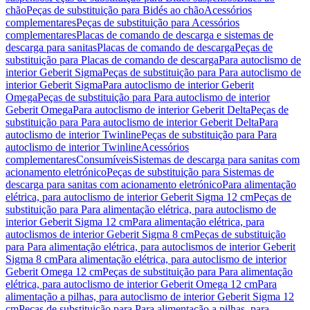
chão
Peças de substituição para Bidés ao chão
Acessórios
complementares
Peças de substituição para Acessórios
complementares
Placas de comando de descarga e sistemas de
descarga para sanitas
Placas de comando de descarga
Peças de
substituição para Placas de comando de descarga
Para autoclismo de
interior Geberit Sigma
Peças de substituição para Para autoclismo de
interior Geberit Sigma
Para autoclismo de interior Geberit
Omega
Peças de substituição para Para autoclismo de interior
Geberit Omega
Para autoclismo de interior Geberit Delta
Peças de
substituição para Para autoclismo de interior Geberit Delta
Para
autoclismo de interior Twinline
Peças de substituição para Para
autoclismo de interior Twinline
Acessórios
complementares
Consumíveis
Sistemas de descarga para sanitas com
acionamento eletrónico
Peças de substituição para Sistemas de
descarga para sanitas com acionamento eletrónico
Para alimentação
elétrica, para autoclismo de interior Geberit Sigma 12 cm
Peças de
substituição para Para alimentação elétrica, para autoclismo de
interior Geberit Sigma 12 cm
Para alimentação elétrica, para
autoclismos de interior Geberit Sigma 8 cm
Peças de substituição
para Para alimentação elétrica, para autoclismos de interior Geberit
Sigma 8 cm
Para alimentação elétrica, para autoclismo de interior
Geberit Omega 12 cm
Peças de substituição para Para alimentação
elétrica, para autoclismo de interior Geberit Omega 12 cm
Para
alimentação a pilhas, para autoclismo de interior Geberit Sigma 12
cm
Peças de substituição para Para alimentação a pilhas, para