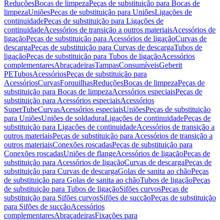
Reduções
Bocas de limpeza
Peças de substituição para Bocas de
limpeza
Uniões
Peças de substituição para Uniões
Ligações de
continuidade
Peças de substituição para Ligações de
continuidade
Acessórios de transição a outros materiais
Acessórios de
ligação
Peças de substituição para Acessórios de ligação
Curvas de
descarga
Peças de substituição para Curvas de descarga
Tubos de
ligação
Peças de substituição para Tubos de ligação
Acessórios
complementares
Abraçadeiras
Tampas
Consumíveis
Geberit
PE
Tubos
Acessórios
Peças de substituição para
Acessórios
Curvas
Forquilhas
Reduções
Bocas de limpeza
Peças de
substituição para Bocas de limpeza
Acessórios especiais
Peças de
substituição para Acessórios especiais
Acessórios
SuperTube
Curvas
Acessórios especiais
Uniões
Peças de substituição
para Uniões
Uniões de soldadura
Ligações de continuidade
Peças de
substituição para Ligações de continuidade
Acessórios de transição a
outros materiais
Peças de substituição para Acessórios de transição a
outros materiais
Conexões roscadas
Peças de substituição para
Conexões roscadas
Uniões de flange
Acessórios de ligação
Peças de
substituição para Acessórios de ligação
Curvas de descarga
Peças de
substituição para Curvas de descarga
Golas de sanita ao chão
Peças
de substituição para Golas de sanita ao chão
Tubos de ligação
Peças
de substituição para Tubos de ligação
Sifões curvos
Peças de
substituição para Sifões curvos
Sifões de sucção
Peças de substituição
para Sifões de sucção
Acessórios
complementares
Abraçadeiras
Fixações para