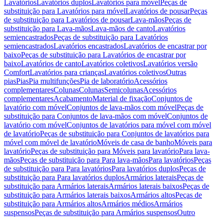
Lavatórios
Lavatórios duplos
Lavatórios para móvel
Peças de
substituição para Lavatórios para móvel
Lavatórios de pousar
Peças
de substituição para Lavatórios de pousar
Lava-mãos
Peças de
substituição para Lava-mãos
Lava-mãos de canto
Lavatórios
semiencastrados
Peças de substituição para Lavatórios
semiencastrados
Lavatórios encastrados
Lavatórios de encastrar por
baixo
Peças de substituição para Lavatórios de encastrar por
baixo
Lavatórios de canto
Lavatórios coletivos
Lavatórios versão
Comfort
Lavatórios para crianças
Lavatórios coletivos
Outras
pias
Pias
Pia multifunções
Pia de laboratório
Acessórios
complementares
Colunas
Colunas
Semicolunas
Acessórios
complementares
Acabamento
Material de fixação
Conjuntos de
lavatório com móvel
Conjuntos de lava-mãos com móvel
Peças de
substituição para Conjuntos de lava-mãos com móvel
Conjuntos de
lavatório com móvel
Conjuntos de lavatórios para móvel com móvel
de lavatório
Peças de substituição para Conjuntos de lavatórios para
móvel com móvel de lavatório
Móveis de casa de banho
Móveis para
lavatório
Peças de substituição para Móveis para lavatório
Para lava-
mãos
Peças de substituição para Para lava-mãos
Para lavatórios
Peças
de substituição para Para lavatórios
Para lavatórios duplos
Peças de
substituição para Para lavatórios duplos
Armários laterais
Peças de
substituição para Armários laterais
Armários laterais baixos
Peças de
substituição para Armários laterais baixos
Armários altos
Peças de
substituição para Armários altos
Armários médios
Armários
suspensos
Peças de substituição para Armários suspensos
Outro