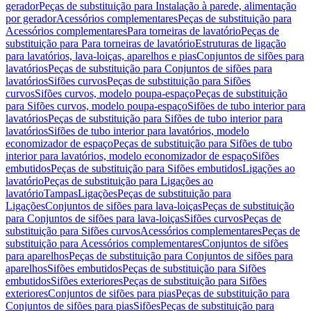
gerador
Peças de substituição para Instalação à parede, alimentação
por gerador
Acessórios complementares
Peças de substituição para
Acessórios complementares
Para torneiras de lavatório
Peças de
substituição para Para torneiras de lavatório
Estruturas de ligação
para lavatórios, lava-loiças, aparelhos e pias
Conjuntos de sifões para
lavatórios
Peças de substituição para Conjuntos de sifões para
lavatórios
Sifões curvos
Peças de substituição para Sifões
curvos
Sifões curvos, modelo poupa-espaço
Peças de substituição
para Sifões curvos, modelo poupa-espaço
Sifões de tubo interior para
lavatórios
Peças de substituição para Sifões de tubo interior para
lavatórios
Sifões de tubo interior para lavatórios, modelo
economizador de espaço
Peças de substituição para Sifões de tubo
interior para lavatórios, modelo economizador de espaço
Sifões
embutidos
Peças de substituição para Sifões embutidos
Ligações ao
lavatório
Peças de substituição para Ligações ao
lavatório
Tampas
Ligações
Peças de substituição para
Ligações
Conjuntos de sifões para lava-loiças
Peças de substituição
para Conjuntos de sifões para lava-loiças
Sifões curvos
Peças de
substituição para Sifões curvos
Acessórios complementares
Peças de
substituição para Acessórios complementares
Conjuntos de sifões
para aparelhos
Peças de substituição para Conjuntos de sifões para
aparelhos
Sifões embutidos
Peças de substituição para Sifões
embutidos
Sifões exteriores
Peças de substituição para Sifões
exteriores
Conjuntos de sifões para pias
Peças de substituição para
Conjuntos de sifões para pias
Sifões
Peças de substituição para