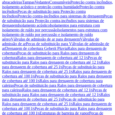
abraçadeiras
Tampas
Vedantes
Consumíveis
Proteção contra incêndios,
isolamento acústico e proteção contra humidade
Proteção contra
incêndios
Peças de substituição para Proteção contra
incêndios
Proteção contra-incêndios para sistemas de drenagem
Peças
de substituição para Proteção contra-incêndios para sistemas de
drenagem
Isolamento acústico
Isolamentos para estrutura com
isolamento de ruído por percussão
Isolamentos para estrutura com
isolamento de ruído por percussão e isolamento de ruído
aéreo
Válvulas de admissão de ar para drenagem
Válvulas de
admissão de ar
Peças de substituição para Válvulas de admissão de
ar
Drenagem de cobertura Geberit Pluvia
Ralos para drenagem de
cobertura
Peças de substituição para Ralos para drenagem de
cobertura
Ralos para drenagem de cobertura até 12 l/s
Peças de
substituição para Ralos para drenagem de cobertura até 12 l/s
Ralos
para drenagem de cobertura até 25 l/s
Peças de substituição para
Ralos para drenagem de cobertura até 25 l/s
Ralos para drenagem de
cobertura até 100 l/s
Peças de substituição para Ralos para drenagem
de cobertura até 100 l/s
Ralos para drenagem de cobertura para
caleiras
Peças de substituição para Ralos para drenagem de cobertura
para caleiras
Ralos para drenagem de cobertura até 12 l/s
Peças de
substituição para Ralos para drenagem de cobertura até 12 l/s
Ralos
para drenagem de cobertura até 25 l/s
Peças de substituição para
Ralos para drenagem de cobertura até 25 l/s
Ralos para drenagem de
cobertura até 100 l/s
Peças de substituição para Ralos para drenagem
de cobertura até 100 l/s
Estruturas de barreira de vapor
Peças de