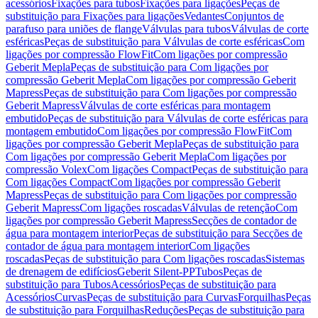
acessórios
Fixações para tubos
Fixações para ligações
Peças de
substituição para Fixações para ligações
Vedantes
Conjuntos de
parafuso para uniões de flange
Válvulas para tubos
Válvulas de corte
esféricas
Peças de substituição para Válvulas de corte esféricas
Com
ligações por compressão FlowFit
Com ligações por compressão
Geberit Mepla
Peças de substituição para Com ligações por
compressão Geberit Mepla
Com ligações por compressão Geberit
Mapress
Peças de substituição para Com ligações por compressão
Geberit Mapress
Válvulas de corte esféricas para montagem
embutido
Peças de substituição para Válvulas de corte esféricas para
montagem embutido
Com ligações por compressão FlowFit
Com
ligações por compressão Geberit Mepla
Peças de substituição para
Com ligações por compressão Geberit Mepla
Com ligações por
compressão Volex
Com ligações Compact
Peças de substituição para
Com ligações Compact
Com ligações por compressão Geberit
Mapress
Peças de substituição para Com ligações por compressão
Geberit Mapress
Com ligações roscadas
Válvulas de retenção
Com
ligações por compressão Geberit Mapress
Secções de contador de
água para montagem interior
Peças de substituição para Secções de
contador de água para montagem interior
Com ligações
roscadas
Peças de substituição para Com ligações roscadas
Sistemas
de drenagem de edifícios
Geberit Silent-PP
Tubos
Peças de
substituição para Tubos
Acessórios
Peças de substituição para
Acessórios
Curvas
Peças de substituição para Curvas
Forquilhas
Peças
de substituição para Forquilhas
Reduções
Peças de substituição para