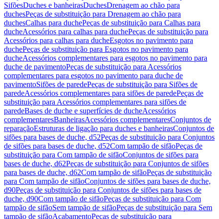
Sifões
Duches e banheiras
Duches
Drenagem ao chão para
duches
Peças de substituição para Drenagem ao chão para
duches
Calhas para duche
Peças de substituição para Calhas para
duche
Acessórios para calhas para duche
Peças de substituição para
Acessórios para calhas para duche
Esgotos no pavimento para
duche
Peças de substituição para Esgotos no pavimento para
duche
Acessórios complementares para esgotos no pavimento para
duche de pavimento
Peças de substituição para Acessórios
complementares para esgotos no pavimento para duche de
pavimento
Sifões de parede
Peças de substituição para Sifões de
parede
Acessórios complementares para sifões de parede
Peças de
substituição para Acessórios complementares para sifões de
parede
Bases de duche e superfícies de duche
Acessórios
complementares
Banheiras
Acessórios complementares
Conjuntos de
reparação
Estruturas de ligação para duches e banheiras
Conjuntos de
sifões para bases de duche, d52
Peças de substituição para Conjuntos
de sifões para bases de duche, d52
Com tampão de sifão
Peças de
substituição para Com tampão de sifão
Conjuntos de sifões para
bases de duche, d62
Peças de substituição para Conjuntos de sifões
para bases de duche, d62
Com tampão de sifão
Peças de substituição
para Com tampão de sifão
Conjuntos de sifões para bases de duche,
d90
Peças de substituição para Conjuntos de sifões para bases de
duche, d90
Com tampão de sifão
Peças de substituição para Com
tampão de sifão
Sem tampão de sifão
Peças de substituição para Sem
tampão de sifão
Acabamento
Peças de substituição para