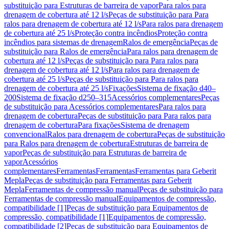
substituição para Estruturas de barreira de vapor
Para ralos para
drenagem de cobertura até 12 l/s
Peças de substituição para Para
ralos para drenagem de cobertura até 12 l/s
Para ralos para drenagem
de cobertura até 25 l/s
Proteção contra incêndios
Proteção contra
incêndios para sistemas de drenagem
Ralos de emergência
Peças de
substituição para Ralos de emergência
Para ralos para drenagem de
cobertura até 12 l/s
Peças de substituição para Para ralos para
drenagem de cobertura até 12 l/s
Para ralos para drenagem de
cobertura até 25 l/s
Peças de substituição para Para ralos para
drenagem de cobertura até 25 l/s
Fixações
Sistema de fixação d40–
200
Sistema de fixação d250–315
Acessórios complementares
Peças
de substituição para Acessórios complementares
Para ralos para
drenagem de cobertura
Peças de substituição para Para ralos para
drenagem de cobertura
Para fixações
Sistema de drenagem
convencional
Ralos para drenagem de cobertura
Peças de substituição
para Ralos para drenagem de cobertura
Estruturas de barreira de
vapor
Peças de substituição para Estruturas de barreira de
vapor
Acessórios
complementares
Ferramentas
Ferramentas
Ferramentas para Geberit
Mepla
Peças de substituição para Ferramentas para Geberit
Mepla
Ferramentas de compressão manual
Peças de substituição para
Ferramentas de compressão manual
Equipamentos de compressão,
compatibilidade [1]
Peças de substituição para Equipamentos de
compressão, compatibilidade [1]
Equipamentos de compressão,
compatibilidade [2]
Peças de substituição para Equipamentos de