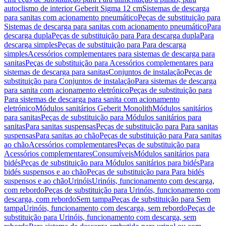
autoclismo de interior Geberit Sigma 12 cm
Sistemas de descarga
para sanitas com acionamento pneumático
Peças de substituição para
Sistemas de descarga para sanitas com acionamento pneumático
Para
descarga dupla
Peças de substituição para Para descarga dupla
Para
descarga simples
Peças de substituição para Para descarga
simples
Acessórios complementares para sistemas de descarga para
sanitas
Peças de substituição para Acessórios complementares para
sistemas de descarga para sanitas
Conjuntos de instalação
Peças de
substituição para Conjuntos de instalação
Para sistemas de descarga
para sanita com acionamento eletrónico
Peças de substituição para
Para sistemas de descarga para sanita com acionamento
eletrónico
Módulos sanitários Geberit Monolith
Módulos sanitários
para sanitas
Peças de substituição para Módulos sanitários para
sanitas
Para sanitas suspensas
Peças de substituição para Para sanitas
suspensas
Para sanitas ao chão
Peças de substituição para Para sanitas
ao chão
Acessórios complementares
Peças de substituição para
Acessórios complementares
Consumíveis
Módulos sanitários para
bidés
Peças de substituição para Módulos sanitários para bidés
Para
bidés suspensos e ao chão
Peças de substituição para Para bidés
suspensos e ao chão
Urinóis
Urinóis, funcionamento com descarga,
com rebordo
Peças de substituição para Urinóis, funcionamento com
descarga, com rebordo
Sem tampa
Peças de substituição para Sem
tampa
Urinóis, funcionamento com descarga, sem rebordo
Peças de
substituição para Urinóis, funcionamento com descarga, sem