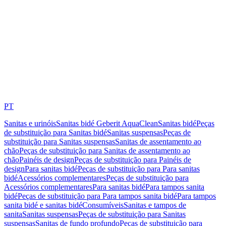
PT
Sanitas e urinóis
Sanitas bidé Geberit AquaClean
Sanitas bidé
Peças
de substituição para Sanitas bidé
Sanitas suspensas
Peças de
substituição para Sanitas suspensas
Sanitas de assentamento ao
chão
Peças de substituição para Sanitas de assentamento ao
chão
Painéis de design
Peças de substituição para Painéis de
design
Para sanitas bidé
Peças de substituição para Para sanitas
bidé
Acessórios complementares
Peças de substituição para
Acessórios complementares
Para sanitas bidé
Para tampos sanita
bidé
Peças de substituição para Para tampos sanita bidé
Para tampos
sanita bidé e sanitas bidé
Consumíveis
Sanitas e tampos de
sanita
Sanitas suspensas
Peças de substituição para Sanitas
suspensas
Sanitas de fundo profundo
Peças de substituição para