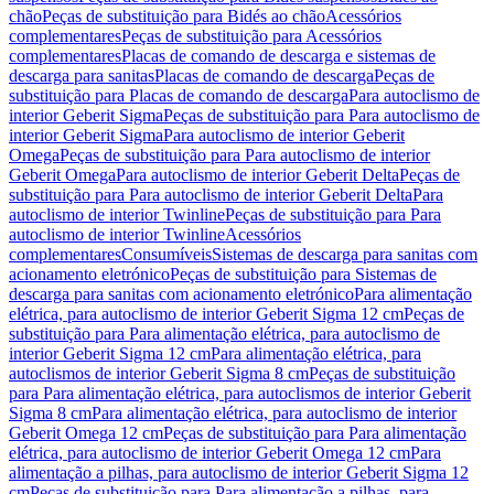
chão
Peças de substituição para Bidés ao chão
Acessórios
complementares
Peças de substituição para Acessórios
complementares
Placas de comando de descarga e sistemas de
descarga para sanitas
Placas de comando de descarga
Peças de
substituição para Placas de comando de descarga
Para autoclismo de
interior Geberit Sigma
Peças de substituição para Para autoclismo de
interior Geberit Sigma
Para autoclismo de interior Geberit
Omega
Peças de substituição para Para autoclismo de interior
Geberit Omega
Para autoclismo de interior Geberit Delta
Peças de
substituição para Para autoclismo de interior Geberit Delta
Para
autoclismo de interior Twinline
Peças de substituição para Para
autoclismo de interior Twinline
Acessórios
complementares
Consumíveis
Sistemas de descarga para sanitas com
acionamento eletrónico
Peças de substituição para Sistemas de
descarga para sanitas com acionamento eletrónico
Para alimentação
elétrica, para autoclismo de interior Geberit Sigma 12 cm
Peças de
substituição para Para alimentação elétrica, para autoclismo de
interior Geberit Sigma 12 cm
Para alimentação elétrica, para
autoclismos de interior Geberit Sigma 8 cm
Peças de substituição
para Para alimentação elétrica, para autoclismos de interior Geberit
Sigma 8 cm
Para alimentação elétrica, para autoclismo de interior
Geberit Omega 12 cm
Peças de substituição para Para alimentação
elétrica, para autoclismo de interior Geberit Omega 12 cm
Para
alimentação a pilhas, para autoclismo de interior Geberit Sigma 12
cm
Peças de substituição para Para alimentação a pilhas, para