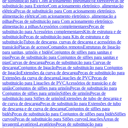
de substituição para Com acionamento pneumático
Exterior
Peças de
substituição para Exterior
Com acionamento eletrónico, alimentação
elétrica
Peças de substituição para Com acionamento eletrónico,
alimentação elétrica
Com acionamento eletrónico, alimentação a
pilhas
Peças de substituição para Com acionamento eletrónico,
alimentação a pilhas
Acessórios complementares
Peças de
substituição para Acessórios complementares
Kits de estrutura e de
substituição
Peças de substituição para Kits de estrutura e de
substituição
Tubos de descarga, curvas de descarga e acessórios de
transição
Placas de acesso
Comandos remotos
Estruturas de ligação
para sanitas, urinóis e bidés
Conjuntos de sifões para sanitas e
pias
Peças de substituição para Conjuntos de sifões para sanitas e
pias
Curvas de descarga
Peças de substituição para Curvas de
descarga
Conjuntos de ligação
Peças de substituição para Conjuntos
de ligação
Extensões da curva de descarga
Peças de substituição para
Extensões da curva de descarga
Ligações de PVC
Peças de
substituição para Ligações de PVC
Acessórios de transição e de
união
Conjuntos de sifões para urinóis
Peças de substituição para
Conjuntos de sifões para urinóis
Sifões de urinóis
Peças de
substituição para Sifões de urinóis
Extensões de tubo de descarga e
de curva de descarga
Peças de substituição para Extensões de tubo
de descarga e de curva de descarga
Conjuntos de sifões para
bidés
Peças de substituição para Conjuntos de sifões para bidés
Sifões
curvos
Peças de substituição para Sifões curvos
Ligações
Áreas de
lavagem
Lavatórios
Lavatórios
Peças de substituição para