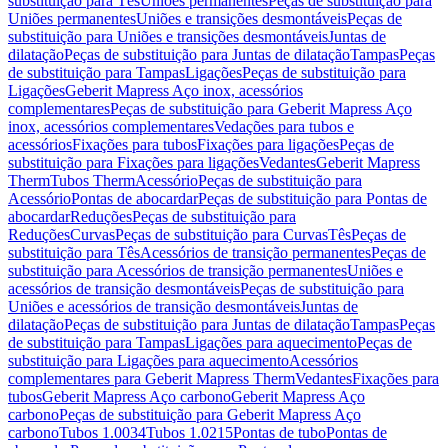
substituição para Tês
Uniões permanentes
Peças de substituição para
Uniões permanentes
Uniões e transições desmontáveis
Peças de
substituição para Uniões e transições desmontáveis
Juntas de
dilatação
Peças de substituição para Juntas de dilatação
Tampas
Peças
de substituição para Tampas
Ligações
Peças de substituição para
Ligações
Geberit Mapress Aço inox, acessórios
complementares
Peças de substituição para Geberit Mapress Aço
inox, acessórios complementares
Vedações para tubos e
acessórios
Fixações para tubos
Fixações para ligações
Peças de
substituição para Fixações para ligações
Vedantes
Geberit Mapress
Therm
Tubos Therm
Acessório
Peças de substituição para
Acessório
Pontas de abocardar
Peças de substituição para Pontas de
abocardar
Reduções
Peças de substituição para
Reduções
Curvas
Peças de substituição para Curvas
Tês
Peças de
substituição para Tês
Acessórios de transição permanentes
Peças de
substituição para Acessórios de transição permanentes
Uniões e
acessórios de transição desmontáveis
Peças de substituição para
Uniões e acessórios de transição desmontáveis
Juntas de
dilatação
Peças de substituição para Juntas de dilatação
Tampas
Peças
de substituição para Tampas
Ligações para aquecimento
Peças de
substituição para Ligações para aquecimento
Acessórios
complementares para Geberit Mapress Therm
Vedantes
Fixações para
tubos
Geberit Mapress Aço carbono
Geberit Mapress Aço
carbono
Peças de substituição para Geberit Mapress Aço
carbono
Tubos 1.0034
Tubos 1.0215
Pontas de tubo
Pontas de