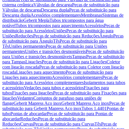
cisterna cerâmica
Válvulas de descarga
Peças de substituição para
Válvulas de descarga
Descarga dupla
Peças de substituição para
Descarga dupla
Acessórios complementares
Membranas
Sistemas de
distribuição
Geberit Mepla
Tubos tricompostos para água
potável
Tubos tricompostos para aquecimento
Acessórios
Peças de
substituição para Acessórios
Uniões
Peças de substituição para
Uniões
Reduções
Peças de substituição para Reduções
Ângulo
Peças
de substituição para Ângulo
Tês
Peças de substituição para
Tês
Uniões permanentes
Peças de substituição para Uniões
permanentes
Uniões e transições desmontáveis
Peças de substituição
para Uniões e transições desmontáveis
Tampas
Peças de substituição
para Tampas
Ligações
Peças de substituição para Ligações
Coletor
com ligação roscada
Peças de substituição para Coletor com ligação
roscada
Ligações para aquecimento
Peças de substituição para
Ligações para aquecimento
Acessórios complementares
Peças de
substituição para Acessórios complementares
Isolamentos para tubos
e acessórios
Vedações para tubos e acessórios
Fixações para
tubos
Fixações para ligações
Peças de substituição para Fixações para
ligações
Vedantes
Conjuntos de parafuso para uniões de
flange
Geberit Mapress Aço inox
Geberit Mapress Aço inox
Peças de
substituição para Geberit Mapress Aço inox
Tubos 1.4401
Pontas de
tubo
Pontas de abocardar
Peças de substituição para Pontas de
abocardar
Reduções
Peças de substituição para
Reduções
Curvas
Peças de substituição para Curvas
Tês
Peças de