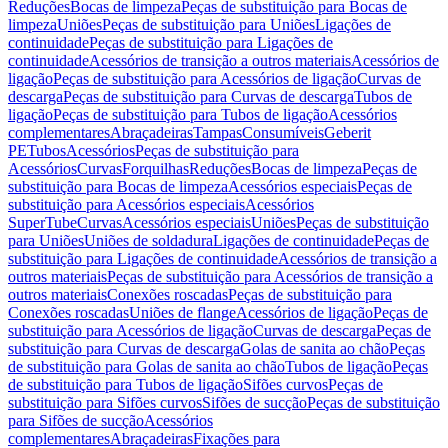
Reduções
Bocas de limpeza
Peças de substituição para Bocas de
limpeza
Uniões
Peças de substituição para Uniões
Ligações de
continuidade
Peças de substituição para Ligações de
continuidade
Acessórios de transição a outros materiais
Acessórios de
ligação
Peças de substituição para Acessórios de ligação
Curvas de
descarga
Peças de substituição para Curvas de descarga
Tubos de
ligação
Peças de substituição para Tubos de ligação
Acessórios
complementares
Abraçadeiras
Tampas
Consumíveis
Geberit
PE
Tubos
Acessórios
Peças de substituição para
Acessórios
Curvas
Forquilhas
Reduções
Bocas de limpeza
Peças de
substituição para Bocas de limpeza
Acessórios especiais
Peças de
substituição para Acessórios especiais
Acessórios
SuperTube
Curvas
Acessórios especiais
Uniões
Peças de substituição
para Uniões
Uniões de soldadura
Ligações de continuidade
Peças de
substituição para Ligações de continuidade
Acessórios de transição a
outros materiais
Peças de substituição para Acessórios de transição a
outros materiais
Conexões roscadas
Peças de substituição para
Conexões roscadas
Uniões de flange
Acessórios de ligação
Peças de
substituição para Acessórios de ligação
Curvas de descarga
Peças de
substituição para Curvas de descarga
Golas de sanita ao chão
Peças
de substituição para Golas de sanita ao chão
Tubos de ligação
Peças
de substituição para Tubos de ligação
Sifões curvos
Peças de
substituição para Sifões curvos
Sifões de sucção
Peças de substituição
para Sifões de sucção
Acessórios
complementares
Abraçadeiras
Fixações para