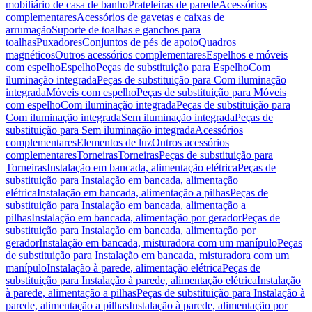
mobiliário de casa de banho
Prateleiras de parede
Acessórios
complementares
Acessórios de gavetas e caixas de
arrumação
Suporte de toalhas e ganchos para
toalhas
Puxadores
Conjuntos de pés de apoio
Quadros
magnéticos
Outros acessórios complementares
Espelhos e móveis
com espelho
Espelho
Peças de substituição para Espelho
Com
iluminação integrada
Peças de substituição para Com iluminação
integrada
Móveis com espelho
Peças de substituição para Móveis
com espelho
Com iluminação integrada
Peças de substituição para
Com iluminação integrada
Sem iluminação integrada
Peças de
substituição para Sem iluminação integrada
Acessórios
complementares
Elementos de luz
Outros acessórios
complementares
Torneiras
Torneiras
Peças de substituição para
Torneiras
Instalação em bancada, alimentação elétrica
Peças de
substituição para Instalação em bancada, alimentação
elétrica
Instalação em bancada, alimentação a pilhas
Peças de
substituição para Instalação em bancada, alimentação a
pilhas
Instalação em bancada, alimentação por gerador
Peças de
substituição para Instalação em bancada, alimentação por
gerador
Instalação em bancada, misturadora com um manípulo
Peças
de substituição para Instalação em bancada, misturadora com um
manípulo
Instalação à parede, alimentação elétrica
Peças de
substituição para Instalação à parede, alimentação elétrica
Instalação
à parede, alimentação a pilhas
Peças de substituição para Instalação à
parede, alimentação a pilhas
Instalação à parede, alimentação por