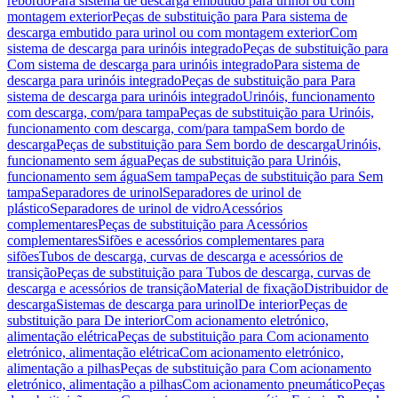
rebordo
Para sistema de descarga embutido para urinol ou com
montagem exterior
Peças de substituição para Para sistema de
descarga embutido para urinol ou com montagem exterior
Com
sistema de descarga para urinóis integrado
Peças de substituição para
Com sistema de descarga para urinóis integrado
Para sistema de
descarga para urinóis integrado
Peças de substituição para Para
sistema de descarga para urinóis integrado
Urinóis, funcionamento
com descarga, com/para tampa
Peças de substituição para Urinóis,
funcionamento com descarga, com/para tampa
Sem bordo de
descarga
Peças de substituição para Sem bordo de descarga
Urinóis,
funcionamento sem água
Peças de substituição para Urinóis,
funcionamento sem água
Sem tampa
Peças de substituição para Sem
tampa
Separadores de urinol
Separadores de urinol de
plástico
Separadores de urinol de vidro
Acessórios
complementares
Peças de substituição para Acessórios
complementares
Sifões e acessórios complementares para
sifões
Tubos de descarga, curvas de descarga e acessórios de
transição
Peças de substituição para Tubos de descarga, curvas de
descarga e acessórios de transição
Material de fixação
Distribuidor de
descarga
Sistemas de descarga para urinol
De interior
Peças de
substituição para De interior
Com acionamento eletrónico,
alimentação elétrica
Peças de substituição para Com acionamento
eletrónico, alimentação elétrica
Com acionamento eletrónico,
alimentação a pilhas
Peças de substituição para Com acionamento
eletrónico, alimentação a pilhas
Com acionamento pneumático
Peças