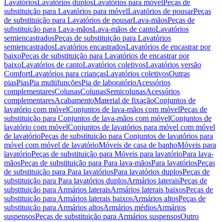
Lavatórios
Lavatórios duplos
Lavatórios para móvel
Peças de
substituição para Lavatórios para móvel
Lavatórios de pousar
Peças
de substituição para Lavatórios de pousar
Lava-mãos
Peças de
substituição para Lava-mãos
Lava-mãos de canto
Lavatórios
semiencastrados
Peças de substituição para Lavatórios
semiencastrados
Lavatórios encastrados
Lavatórios de encastrar por
baixo
Peças de substituição para Lavatórios de encastrar por
baixo
Lavatórios de canto
Lavatórios coletivos
Lavatórios versão
Comfort
Lavatórios para crianças
Lavatórios coletivos
Outras
pias
Pias
Pia multifunções
Pia de laboratório
Acessórios
complementares
Colunas
Colunas
Semicolunas
Acessórios
complementares
Acabamento
Material de fixação
Conjuntos de
lavatório com móvel
Conjuntos de lava-mãos com móvel
Peças de
substituição para Conjuntos de lava-mãos com móvel
Conjuntos de
lavatório com móvel
Conjuntos de lavatórios para móvel com móvel
de lavatório
Peças de substituição para Conjuntos de lavatórios para
móvel com móvel de lavatório
Móveis de casa de banho
Móveis para
lavatório
Peças de substituição para Móveis para lavatório
Para lava-
mãos
Peças de substituição para Para lava-mãos
Para lavatórios
Peças
de substituição para Para lavatórios
Para lavatórios duplos
Peças de
substituição para Para lavatórios duplos
Armários laterais
Peças de
substituição para Armários laterais
Armários laterais baixos
Peças de
substituição para Armários laterais baixos
Armários altos
Peças de
substituição para Armários altos
Armários médios
Armários
suspensos
Peças de substituição para Armários suspensos
Outro