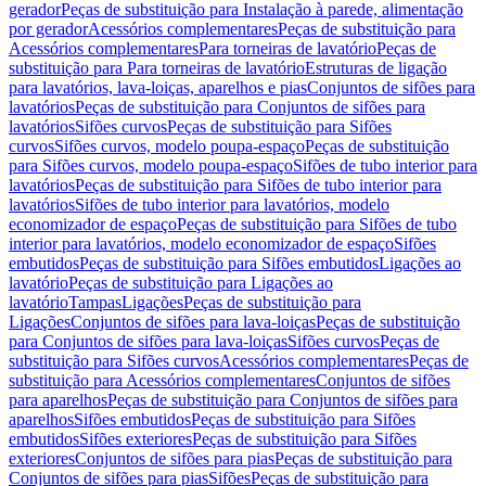
gerador
Peças de substituição para Instalação à parede, alimentação
por gerador
Acessórios complementares
Peças de substituição para
Acessórios complementares
Para torneiras de lavatório
Peças de
substituição para Para torneiras de lavatório
Estruturas de ligação
para lavatórios, lava-loiças, aparelhos e pias
Conjuntos de sifões para
lavatórios
Peças de substituição para Conjuntos de sifões para
lavatórios
Sifões curvos
Peças de substituição para Sifões
curvos
Sifões curvos, modelo poupa-espaço
Peças de substituição
para Sifões curvos, modelo poupa-espaço
Sifões de tubo interior para
lavatórios
Peças de substituição para Sifões de tubo interior para
lavatórios
Sifões de tubo interior para lavatórios, modelo
economizador de espaço
Peças de substituição para Sifões de tubo
interior para lavatórios, modelo economizador de espaço
Sifões
embutidos
Peças de substituição para Sifões embutidos
Ligações ao
lavatório
Peças de substituição para Ligações ao
lavatório
Tampas
Ligações
Peças de substituição para
Ligações
Conjuntos de sifões para lava-loiças
Peças de substituição
para Conjuntos de sifões para lava-loiças
Sifões curvos
Peças de
substituição para Sifões curvos
Acessórios complementares
Peças de
substituição para Acessórios complementares
Conjuntos de sifões
para aparelhos
Peças de substituição para Conjuntos de sifões para
aparelhos
Sifões embutidos
Peças de substituição para Sifões
embutidos
Sifões exteriores
Peças de substituição para Sifões
exteriores
Conjuntos de sifões para pias
Peças de substituição para
Conjuntos de sifões para pias
Sifões
Peças de substituição para