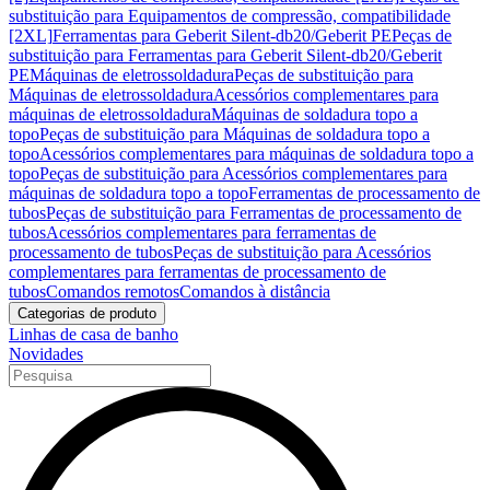
substituição para Equipamentos de compressão, compatibilidade
[2XL]
Ferramentas para Geberit Silent-db20/Geberit PE
Peças de
substituição para Ferramentas para Geberit Silent-db20/Geberit
PE
Máquinas de eletrossoldadura
Peças de substituição para
Máquinas de eletrossoldadura
Acessórios complementares para
máquinas de eletrossoldadura
Máquinas de soldadura topo a
topo
Peças de substituição para Máquinas de soldadura topo a
topo
Acessórios complementares para máquinas de soldadura topo a
topo
Peças de substituição para Acessórios complementares para
máquinas de soldadura topo a topo
Ferramentas de processamento de
tubos
Peças de substituição para Ferramentas de processamento de
tubos
Acessórios complementares para ferramentas de
processamento de tubos
Peças de substituição para Acessórios
complementares para ferramentas de processamento de
tubos
Comandos remotos
Comandos à distância
Categorias de produto
Linhas de casa de banho
Novidades