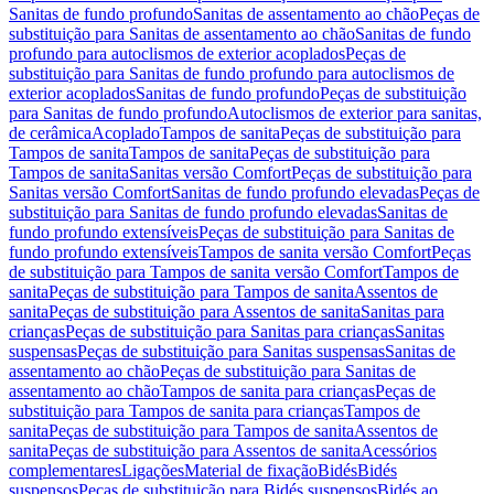
Sanitas de fundo profundo
Sanitas de assentamento ao chão
Peças de
substituição para Sanitas de assentamento ao chão
Sanitas de fundo
profundo para autoclismos de exterior acoplados
Peças de
substituição para Sanitas de fundo profundo para autoclismos de
exterior acoplados
Sanitas de fundo profundo
Peças de substituição
para Sanitas de fundo profundo
Autoclismos de exterior para sanitas,
de cerâmica
Acoplado
Tampos de sanita
Peças de substituição para
Tampos de sanita
Tampos de sanita
Peças de substituição para
Tampos de sanita
Sanitas versão Comfort
Peças de substituição para
Sanitas versão Comfort
Sanitas de fundo profundo elevadas
Peças de
substituição para Sanitas de fundo profundo elevadas
Sanitas de
fundo profundo extensíveis
Peças de substituição para Sanitas de
fundo profundo extensíveis
Tampos de sanita versão Comfort
Peças
de substituição para Tampos de sanita versão Comfort
Tampos de
sanita
Peças de substituição para Tampos de sanita
Assentos de
sanita
Peças de substituição para Assentos de sanita
Sanitas para
crianças
Peças de substituição para Sanitas para crianças
Sanitas
suspensas
Peças de substituição para Sanitas suspensas
Sanitas de
assentamento ao chão
Peças de substituição para Sanitas de
assentamento ao chão
Tampos de sanita para crianças
Peças de
substituição para Tampos de sanita para crianças
Tampos de
sanita
Peças de substituição para Tampos de sanita
Assentos de
sanita
Peças de substituição para Assentos de sanita
Acessórios
complementares
Ligações
Material de fixação
Bidés
Bidés
suspensos
Peças de substituição para Bidés suspensos
Bidés ao