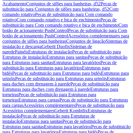
Acabamento
Conjuntos de sifões para banheiras, d52
Peças de
substituição para Conjuntos de sifões para banheiras, d52
Com
comando rotativo
Peças de substituição para Com comando
rotativo
Com comando rotativo e bica de enchimento
Peças de
substituição para Com comando rotativo e bica de enchimento
Com
botão de acionamento PushControl
Peças de substituição para Com
botão de acionamento PushControl
Acessórios complementares para
conjuntos de sifões para banheiras
Conjuntos de ligação
Sistemas de
instalação e descarga
Geberit Duofix
Sistemas de
parede
Painéis
Estruturas de instalação
Peças de substituição para
Estruturas de instalação
Estruturas para sanitas
Peças de substituição
para Estruturas para sanitas
Estruturas para lavatórios
Peças de
substituição para Estruturas para lavatórios
Estruturas para
bidés
Peças de substituição para Estruturas para bidés
Estruturas para
urinóis
Peças de substituição para Estruturas para urinóis
Estruturas
para duches com drenagem à parede
Peças de substituição para
Estruturas para duches com drenagem à parede
Estruturas para
torneiras
Peças de substituição para Estruturas para
torneiras
Estruturas para cargas
Peças de substituição para Estruturas
para cargas
Acessórios complementares
Peças de substituição para
Acessórios complementares
Geberit Kombifix
Estruturas de
instalação
Peças de substituição para Estruturas de
instalação
Estruturas para sanitas
Peças de substituição para
Estruturas para sanitas
Estruturas para lavatórios
Peças de substituição
para Estruturas para lavatórios
Estruturas para bidés
Peças de