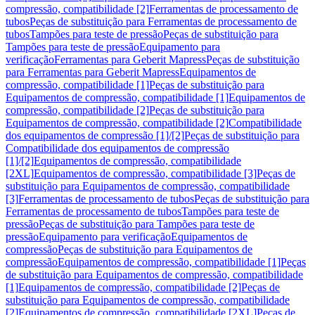
compressão, compatibilidade [2]
Ferramentas de processamento de
tubos
Peças de substituição para Ferramentas de processamento de
tubos
Tampões para teste de pressão
Peças de substituição para
Tampões para teste de pressão
Equipamento para
verificação
Ferramentas para Geberit Mapress
Peças de substituição
para Ferramentas para Geberit Mapress
Equipamentos de
compressão, compatibilidade [1]
Peças de substituição para
Equipamentos de compressão, compatibilidade [1]
Equipamentos de
compressão, compatibilidade [2]
Peças de substituição para
Equipamentos de compressão, compatibilidade [2]
Compatibilidade
dos equipamentos de compressão [1]/[2]
Peças de substituição para
Compatibilidade dos equipamentos de compressão
[1]/[2]
Equipamentos de compressão, compatibilidade
[2XL]
Equipamentos de compressão, compatibilidade [3]
Peças de
substituição para Equipamentos de compressão, compatibilidade
[3]
Ferramentas de processamento de tubos
Peças de substituição para
Ferramentas de processamento de tubos
Tampões para teste de
pressão
Peças de substituição para Tampões para teste de
pressão
Equipamento para verificação
Equipamentos de
compressão
Peças de substituição para Equipamentos de
compressão
Equipamentos de compressão, compatibilidade [1]
Peças
de substituição para Equipamentos de compressão, compatibilidade
[1]
Equipamentos de compressão, compatibilidade [2]
Peças de
substituição para Equipamentos de compressão, compatibilidade
[2]
Equipamentos de compressão, compatibilidade [2XL]
Peças de