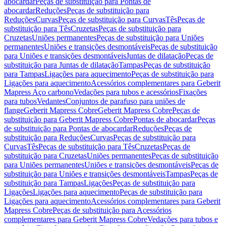
abocardar
Peças de substituição para Pontas de
abocardar
Reduções
Peças de substituição para
Reduções
Curvas
Peças de substituição para Curvas
Tês
Peças de
substituição para Tês
Cruzetas
Peças de substituição para
Cruzetas
Uniões permanentes
Peças de substituição para Uniões
permanentes
Uniões e transições desmontáveis
Peças de substituição
para Uniões e transições desmontáveis
Juntas de dilatação
Peças de
substituição para Juntas de dilatação
Tampas
Peças de substituição
para Tampas
Ligações para aquecimento
Peças de substituição para
Ligações para aquecimento
Acessórios complementares para Geberit
Mapress Aço carbono
Vedações para tubos e acessórios
Fixações
para tubos
Vedantes
Conjuntos de parafuso para uniões de
flange
Geberit Mapress Cobre
Geberit Mapress Cobre
Peças de
substituição para Geberit Mapress Cobre
Pontas de abocardar
Peças
de substituição para Pontas de abocardar
Reduções
Peças de
substituição para Reduções
Curvas
Peças de substituição para
Curvas
Tês
Peças de substituição para Tês
Cruzetas
Peças de
substituição para Cruzetas
Uniões permanentes
Peças de substituição
para Uniões permanentes
Uniões e transições desmontáveis
Peças de
substituição para Uniões e transições desmontáveis
Tampas
Peças de
substituição para Tampas
Ligações
Peças de substituição para
Ligações
Ligações para aquecimento
Peças de substituição para
Ligações para aquecimento
Acessórios complementares para Geberit
Mapress Cobre
Peças de substituição para Acessórios
complementares para Geberit Mapress Cobre
Vedações para tubos e