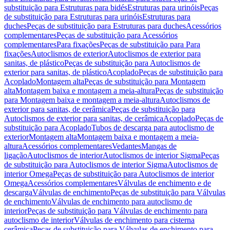
substituição para Estruturas para bidés
Estruturas para urinóis
Peças
de substituição para Estruturas para urinóis
Estruturas para
duches
Peças de substituição para Estruturas para duches
Acessórios
complementares
Peças de substituição para Acessórios
complementares
Para fixações
Peças de substituição para Para
fixações
Autoclismos de exterior
Autoclismos de exterior para
sanitas, de plástico
Peças de substituição para Autoclismos de
exterior para sanitas, de plástico
Acoplado
Peças de substituição para
Acoplado
Montagem alta
Peças de substituição para Montagem
alta
Montagem baixa e montagem a meia-altura
Peças de substituição
para Montagem baixa e montagem a meia-altura
Autoclismos de
exterior para sanitas, de cerâmica
Peças de substituição para
Autoclismos de exterior para sanitas, de cerâmica
Acoplado
Peças de
substituição para Acoplado
Tubos de descarga para autoclismo de
exterior
Montagem alta
Montagem baixa e montagem a meia-
altura
Acessórios complementares
Vedantes
Mangas de
ligação
Autoclismos de interior
Autoclismos de interior Sigma
Peças
de substituição para Autoclismos de interior Sigma
Autoclismos de
interior Omega
Peças de substituição para Autoclismos de interior
Omega
Acessórios complementares
Válvulas de enchimento e de
descarga
Válvulas de enchimento
Peças de substituição para Válvulas
de enchimento
Válvulas de enchimento para autoclismo de
interior
Peças de substituição para Válvulas de enchimento para
autoclismo de interior
Válvulas de enchimento para cisterna
cerâmica
Peças de substituição para Válvulas de enchimento para