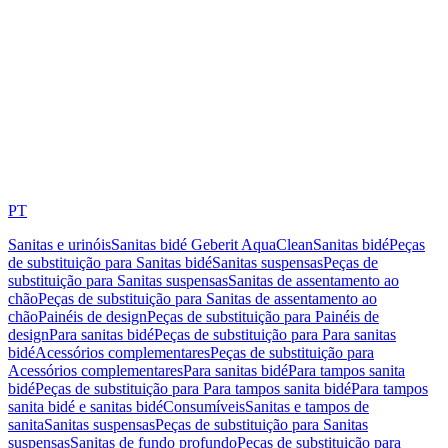
PT
Sanitas e urinóis
Sanitas bidé Geberit AquaClean
Sanitas bidé
Peças
de substituição para Sanitas bidé
Sanitas suspensas
Peças de
substituição para Sanitas suspensas
Sanitas de assentamento ao
chão
Peças de substituição para Sanitas de assentamento ao
chão
Painéis de design
Peças de substituição para Painéis de
design
Para sanitas bidé
Peças de substituição para Para sanitas
bidé
Acessórios complementares
Peças de substituição para
Acessórios complementares
Para sanitas bidé
Para tampos sanita
bidé
Peças de substituição para Para tampos sanita bidé
Para tampos
sanita bidé e sanitas bidé
Consumíveis
Sanitas e tampos de
sanita
Sanitas suspensas
Peças de substituição para Sanitas
suspensas
Sanitas de fundo profundo
Peças de substituição para