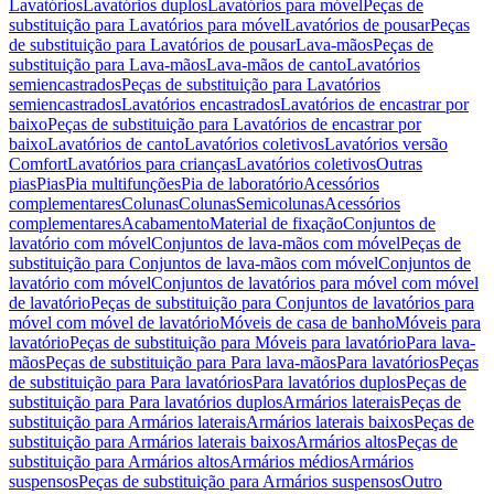
Lavatórios
Lavatórios duplos
Lavatórios para móvel
Peças de
substituição para Lavatórios para móvel
Lavatórios de pousar
Peças
de substituição para Lavatórios de pousar
Lava-mãos
Peças de
substituição para Lava-mãos
Lava-mãos de canto
Lavatórios
semiencastrados
Peças de substituição para Lavatórios
semiencastrados
Lavatórios encastrados
Lavatórios de encastrar por
baixo
Peças de substituição para Lavatórios de encastrar por
baixo
Lavatórios de canto
Lavatórios coletivos
Lavatórios versão
Comfort
Lavatórios para crianças
Lavatórios coletivos
Outras
pias
Pias
Pia multifunções
Pia de laboratório
Acessórios
complementares
Colunas
Colunas
Semicolunas
Acessórios
complementares
Acabamento
Material de fixação
Conjuntos de
lavatório com móvel
Conjuntos de lava-mãos com móvel
Peças de
substituição para Conjuntos de lava-mãos com móvel
Conjuntos de
lavatório com móvel
Conjuntos de lavatórios para móvel com móvel
de lavatório
Peças de substituição para Conjuntos de lavatórios para
móvel com móvel de lavatório
Móveis de casa de banho
Móveis para
lavatório
Peças de substituição para Móveis para lavatório
Para lava-
mãos
Peças de substituição para Para lava-mãos
Para lavatórios
Peças
de substituição para Para lavatórios
Para lavatórios duplos
Peças de
substituição para Para lavatórios duplos
Armários laterais
Peças de
substituição para Armários laterais
Armários laterais baixos
Peças de
substituição para Armários laterais baixos
Armários altos
Peças de
substituição para Armários altos
Armários médios
Armários
suspensos
Peças de substituição para Armários suspensos
Outro