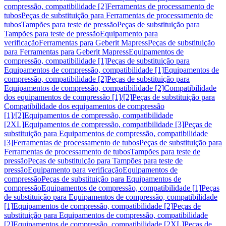
compressão, compatibilidade [2]
Ferramentas de processamento de
tubos
Peças de substituição para Ferramentas de processamento de
tubos
Tampões para teste de pressão
Peças de substituição para
Tampões para teste de pressão
Equipamento para
verificação
Ferramentas para Geberit Mapress
Peças de substituição
para Ferramentas para Geberit Mapress
Equipamentos de
compressão, compatibilidade [1]
Peças de substituição para
Equipamentos de compressão, compatibilidade [1]
Equipamentos de
compressão, compatibilidade [2]
Peças de substituição para
Equipamentos de compressão, compatibilidade [2]
Compatibilidade
dos equipamentos de compressão [1]/[2]
Peças de substituição para
Compatibilidade dos equipamentos de compressão
[1]/[2]
Equipamentos de compressão, compatibilidade
[2XL]
Equipamentos de compressão, compatibilidade [3]
Peças de
substituição para Equipamentos de compressão, compatibilidade
[3]
Ferramentas de processamento de tubos
Peças de substituição para
Ferramentas de processamento de tubos
Tampões para teste de
pressão
Peças de substituição para Tampões para teste de
pressão
Equipamento para verificação
Equipamentos de
compressão
Peças de substituição para Equipamentos de
compressão
Equipamentos de compressão, compatibilidade [1]
Peças
de substituição para Equipamentos de compressão, compatibilidade
[1]
Equipamentos de compressão, compatibilidade [2]
Peças de
substituição para Equipamentos de compressão, compatibilidade
[2]
Equipamentos de compressão, compatibilidade [2XL]
Peças de