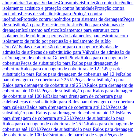
abraçadeiras
Tampas
Vedantes
Consumíveis
Proteção contra incêndios,
isolamento acústico e proteção contra humidade
Proteção contra
incêndios
Peças de substituição para Proteção contra
incêndios
Proteção contra-incêndios para sistemas de drenagem
Peças
de substituição para Proteção contra-incêndios para sistemas de
drenagem
Isolamento acústico
Isolamentos para estrutura com
isolamento de ruído por percussão
Isolamentos para estrutura com
isolamento de ruído por percussão e isolamento de ruído
aéreo
Válvulas de admissão de ar para drenagem
Válvulas de
admissão de ar
Peças de substituição para Válvulas de admissão de
ar
Drenagem de cobertura Geberit Pluvia
Ralos para drenagem de
cobertura
Peças de substituição para Ralos para drenagem de
cobertura
Ralos para drenagem de cobertura até 12 l/s
Peças de
substituição para Ralos para drenagem de cobertura até 12 l/s
Ralos
para drenagem de cobertura até 25 l/s
Peças de substituição para
Ralos para drenagem de cobertura até 25 l/s
Ralos para drenagem de
cobertura até 100 l/s
Peças de substituição para Ralos para drenagem
de cobertura até 100 l/s
Ralos para drenagem de cobertura para
caleiras
Peças de substituição para Ralos para drenagem de cobertura
para caleiras
Ralos para drenagem de cobertura até 12 l/s
Peças de
substituição para Ralos para drenagem de cobertura até 12 l/s
Ralos
para drenagem de cobertura até 25 l/s
Peças de substituição para
Ralos para drenagem de cobertura até 25 l/s
Ralos para drenagem de
cobertura até 100 l/s
Peças de substituição para Ralos para drenagem
de cobertura até 100 l/s
Estruturas de barreira de vapor
Peças de