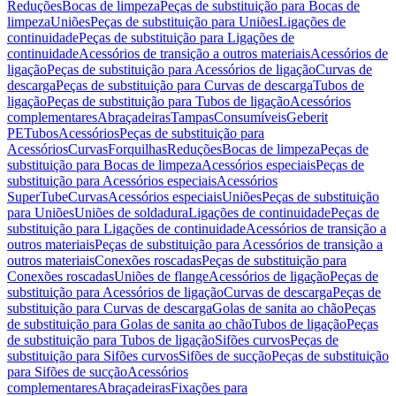
Reduções
Bocas de limpeza
Peças de substituição para Bocas de
limpeza
Uniões
Peças de substituição para Uniões
Ligações de
continuidade
Peças de substituição para Ligações de
continuidade
Acessórios de transição a outros materiais
Acessórios de
ligação
Peças de substituição para Acessórios de ligação
Curvas de
descarga
Peças de substituição para Curvas de descarga
Tubos de
ligação
Peças de substituição para Tubos de ligação
Acessórios
complementares
Abraçadeiras
Tampas
Consumíveis
Geberit
PE
Tubos
Acessórios
Peças de substituição para
Acessórios
Curvas
Forquilhas
Reduções
Bocas de limpeza
Peças de
substituição para Bocas de limpeza
Acessórios especiais
Peças de
substituição para Acessórios especiais
Acessórios
SuperTube
Curvas
Acessórios especiais
Uniões
Peças de substituição
para Uniões
Uniões de soldadura
Ligações de continuidade
Peças de
substituição para Ligações de continuidade
Acessórios de transição a
outros materiais
Peças de substituição para Acessórios de transição a
outros materiais
Conexões roscadas
Peças de substituição para
Conexões roscadas
Uniões de flange
Acessórios de ligação
Peças de
substituição para Acessórios de ligação
Curvas de descarga
Peças de
substituição para Curvas de descarga
Golas de sanita ao chão
Peças
de substituição para Golas de sanita ao chão
Tubos de ligação
Peças
de substituição para Tubos de ligação
Sifões curvos
Peças de
substituição para Sifões curvos
Sifões de sucção
Peças de substituição
para Sifões de sucção
Acessórios
complementares
Abraçadeiras
Fixações para