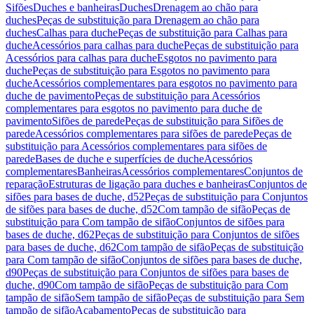
Sifões
Duches e banheiras
Duches
Drenagem ao chão para
duches
Peças de substituição para Drenagem ao chão para
duches
Calhas para duche
Peças de substituição para Calhas para
duche
Acessórios para calhas para duche
Peças de substituição para
Acessórios para calhas para duche
Esgotos no pavimento para
duche
Peças de substituição para Esgotos no pavimento para
duche
Acessórios complementares para esgotos no pavimento para
duche de pavimento
Peças de substituição para Acessórios
complementares para esgotos no pavimento para duche de
pavimento
Sifões de parede
Peças de substituição para Sifões de
parede
Acessórios complementares para sifões de parede
Peças de
substituição para Acessórios complementares para sifões de
parede
Bases de duche e superfícies de duche
Acessórios
complementares
Banheiras
Acessórios complementares
Conjuntos de
reparação
Estruturas de ligação para duches e banheiras
Conjuntos de
sifões para bases de duche, d52
Peças de substituição para Conjuntos
de sifões para bases de duche, d52
Com tampão de sifão
Peças de
substituição para Com tampão de sifão
Conjuntos de sifões para
bases de duche, d62
Peças de substituição para Conjuntos de sifões
para bases de duche, d62
Com tampão de sifão
Peças de substituição
para Com tampão de sifão
Conjuntos de sifões para bases de duche,
d90
Peças de substituição para Conjuntos de sifões para bases de
duche, d90
Com tampão de sifão
Peças de substituição para Com
tampão de sifão
Sem tampão de sifão
Peças de substituição para Sem
tampão de sifão
Acabamento
Peças de substituição para