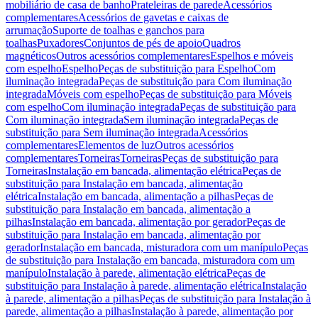
mobiliário de casa de banho
Prateleiras de parede
Acessórios
complementares
Acessórios de gavetas e caixas de
arrumação
Suporte de toalhas e ganchos para
toalhas
Puxadores
Conjuntos de pés de apoio
Quadros
magnéticos
Outros acessórios complementares
Espelhos e móveis
com espelho
Espelho
Peças de substituição para Espelho
Com
iluminação integrada
Peças de substituição para Com iluminação
integrada
Móveis com espelho
Peças de substituição para Móveis
com espelho
Com iluminação integrada
Peças de substituição para
Com iluminação integrada
Sem iluminação integrada
Peças de
substituição para Sem iluminação integrada
Acessórios
complementares
Elementos de luz
Outros acessórios
complementares
Torneiras
Torneiras
Peças de substituição para
Torneiras
Instalação em bancada, alimentação elétrica
Peças de
substituição para Instalação em bancada, alimentação
elétrica
Instalação em bancada, alimentação a pilhas
Peças de
substituição para Instalação em bancada, alimentação a
pilhas
Instalação em bancada, alimentação por gerador
Peças de
substituição para Instalação em bancada, alimentação por
gerador
Instalação em bancada, misturadora com um manípulo
Peças
de substituição para Instalação em bancada, misturadora com um
manípulo
Instalação à parede, alimentação elétrica
Peças de
substituição para Instalação à parede, alimentação elétrica
Instalação
à parede, alimentação a pilhas
Peças de substituição para Instalação à
parede, alimentação a pilhas
Instalação à parede, alimentação por