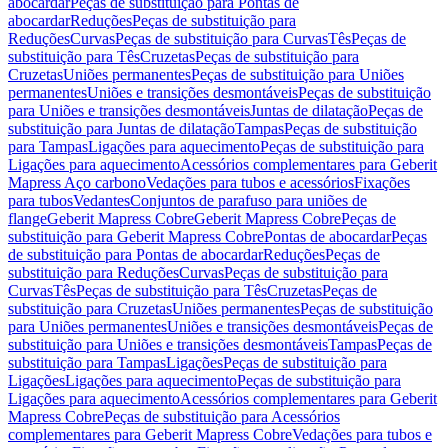
abocardar
Peças de substituição para Pontas de
abocardar
Reduções
Peças de substituição para
Reduções
Curvas
Peças de substituição para Curvas
Tês
Peças de
substituição para Tês
Cruzetas
Peças de substituição para
Cruzetas
Uniões permanentes
Peças de substituição para Uniões
permanentes
Uniões e transições desmontáveis
Peças de substituição
para Uniões e transições desmontáveis
Juntas de dilatação
Peças de
substituição para Juntas de dilatação
Tampas
Peças de substituição
para Tampas
Ligações para aquecimento
Peças de substituição para
Ligações para aquecimento
Acessórios complementares para Geberit
Mapress Aço carbono
Vedações para tubos e acessórios
Fixações
para tubos
Vedantes
Conjuntos de parafuso para uniões de
flange
Geberit Mapress Cobre
Geberit Mapress Cobre
Peças de
substituição para Geberit Mapress Cobre
Pontas de abocardar
Peças
de substituição para Pontas de abocardar
Reduções
Peças de
substituição para Reduções
Curvas
Peças de substituição para
Curvas
Tês
Peças de substituição para Tês
Cruzetas
Peças de
substituição para Cruzetas
Uniões permanentes
Peças de substituição
para Uniões permanentes
Uniões e transições desmontáveis
Peças de
substituição para Uniões e transições desmontáveis
Tampas
Peças de
substituição para Tampas
Ligações
Peças de substituição para
Ligações
Ligações para aquecimento
Peças de substituição para
Ligações para aquecimento
Acessórios complementares para Geberit
Mapress Cobre
Peças de substituição para Acessórios
complementares para Geberit Mapress Cobre
Vedações para tubos e