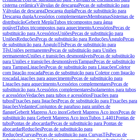
cisterna cerâmica
Válvulas de descarga
Peças de substituição para
Válvulas de descarga
Descarga dupla
Peças de substituição para
Descarga dupla
Acessórios complementares
Membranas
Sistemas de
distribuição
Geberit Mepla
Tubos tricompostos para água
potável
Tubos tricompostos para aquecimento
Acessórios
Peças de
substituição para Acessórios
Uniões
Peças de substituição para
Uniões
Reduções
Peças de substituição para Reduções
Ângulo
Peças
de substituição para Ângulo
Tês
Peças de substituição para
Tês
Uniões permanentes
Peças de substituição para Uniões
permanentes
Uniões e transições desmontáveis
Peças de substituição
para Uniões e transições desmontáveis
Tampas
Peças de substituição
para Tampas
Ligações
Peças de substituição para Ligações
Coletor
com ligação roscada
Peças de substituição para Coletor com ligação
roscada
Ligações para aquecimento
Peças de substituição para
Ligações para aquecimento
Acessórios complementares
Peças de
substituição para Acessórios complementares
Isolamentos para tubos
e acessórios
Vedações para tubos e acessórios
Fixações para
tubos
Fixações para ligações
Peças de substituição para Fixações para
ligações
Vedantes
Conjuntos de parafuso para uniões de
flange
Geberit Mapress Aço inox
Geberit Mapress Aço inox
Peças de
substituição para Geberit Mapress Aço inox
Tubos 1.4401
Pontas de
tubo
Pontas de abocardar
Peças de substituição para Pontas de
abocardar
Reduções
Peças de substituição para
Reduções
Curvas
Peças de substituição para Curvas
Tês
Peças de