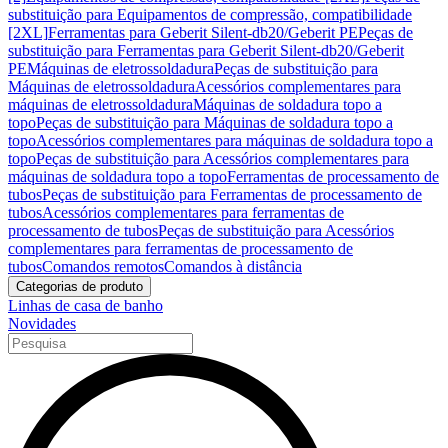
substituição para Equipamentos de compressão, compatibilidade
[2XL]
Ferramentas para Geberit Silent-db20/Geberit PE
Peças de
substituição para Ferramentas para Geberit Silent-db20/Geberit
PE
Máquinas de eletrossoldadura
Peças de substituição para
Máquinas de eletrossoldadura
Acessórios complementares para
máquinas de eletrossoldadura
Máquinas de soldadura topo a
topo
Peças de substituição para Máquinas de soldadura topo a
topo
Acessórios complementares para máquinas de soldadura topo a
topo
Peças de substituição para Acessórios complementares para
máquinas de soldadura topo a topo
Ferramentas de processamento de
tubos
Peças de substituição para Ferramentas de processamento de
tubos
Acessórios complementares para ferramentas de
processamento de tubos
Peças de substituição para Acessórios
complementares para ferramentas de processamento de
tubos
Comandos remotos
Comandos à distância
Categorias de produto
Linhas de casa de banho
Novidades