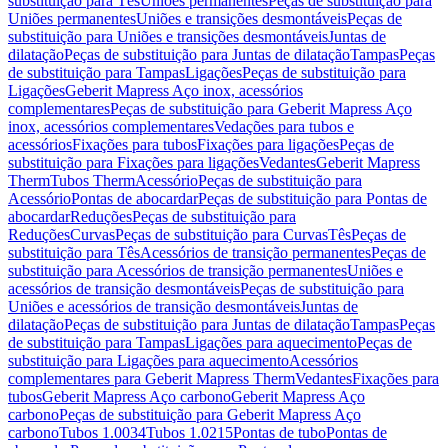
substituição para Tês
Uniões permanentes
Peças de substituição para
Uniões permanentes
Uniões e transições desmontáveis
Peças de
substituição para Uniões e transições desmontáveis
Juntas de
dilatação
Peças de substituição para Juntas de dilatação
Tampas
Peças
de substituição para Tampas
Ligações
Peças de substituição para
Ligações
Geberit Mapress Aço inox, acessórios
complementares
Peças de substituição para Geberit Mapress Aço
inox, acessórios complementares
Vedações para tubos e
acessórios
Fixações para tubos
Fixações para ligações
Peças de
substituição para Fixações para ligações
Vedantes
Geberit Mapress
Therm
Tubos Therm
Acessório
Peças de substituição para
Acessório
Pontas de abocardar
Peças de substituição para Pontas de
abocardar
Reduções
Peças de substituição para
Reduções
Curvas
Peças de substituição para Curvas
Tês
Peças de
substituição para Tês
Acessórios de transição permanentes
Peças de
substituição para Acessórios de transição permanentes
Uniões e
acessórios de transição desmontáveis
Peças de substituição para
Uniões e acessórios de transição desmontáveis
Juntas de
dilatação
Peças de substituição para Juntas de dilatação
Tampas
Peças
de substituição para Tampas
Ligações para aquecimento
Peças de
substituição para Ligações para aquecimento
Acessórios
complementares para Geberit Mapress Therm
Vedantes
Fixações para
tubos
Geberit Mapress Aço carbono
Geberit Mapress Aço
carbono
Peças de substituição para Geberit Mapress Aço
carbono
Tubos 1.0034
Tubos 1.0215
Pontas de tubo
Pontas de