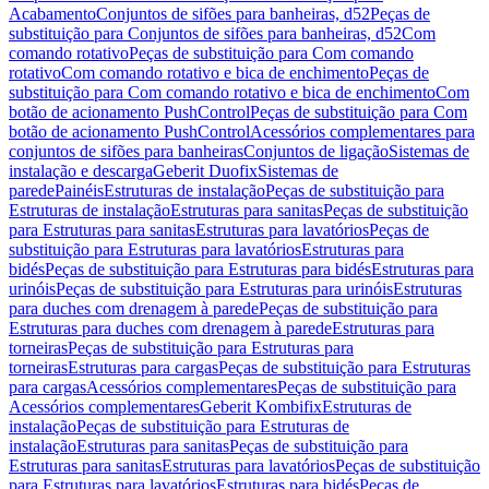
Acabamento
Conjuntos de sifões para banheiras, d52
Peças de
substituição para Conjuntos de sifões para banheiras, d52
Com
comando rotativo
Peças de substituição para Com comando
rotativo
Com comando rotativo e bica de enchimento
Peças de
substituição para Com comando rotativo e bica de enchimento
Com
botão de acionamento PushControl
Peças de substituição para Com
botão de acionamento PushControl
Acessórios complementares para
conjuntos de sifões para banheiras
Conjuntos de ligação
Sistemas de
instalação e descarga
Geberit Duofix
Sistemas de
parede
Painéis
Estruturas de instalação
Peças de substituição para
Estruturas de instalação
Estruturas para sanitas
Peças de substituição
para Estruturas para sanitas
Estruturas para lavatórios
Peças de
substituição para Estruturas para lavatórios
Estruturas para
bidés
Peças de substituição para Estruturas para bidés
Estruturas para
urinóis
Peças de substituição para Estruturas para urinóis
Estruturas
para duches com drenagem à parede
Peças de substituição para
Estruturas para duches com drenagem à parede
Estruturas para
torneiras
Peças de substituição para Estruturas para
torneiras
Estruturas para cargas
Peças de substituição para Estruturas
para cargas
Acessórios complementares
Peças de substituição para
Acessórios complementares
Geberit Kombifix
Estruturas de
instalação
Peças de substituição para Estruturas de
instalação
Estruturas para sanitas
Peças de substituição para
Estruturas para sanitas
Estruturas para lavatórios
Peças de substituição
para Estruturas para lavatórios
Estruturas para bidés
Peças de