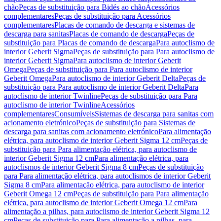
chão
Peças de substituição para Bidés ao chão
Acessórios
complementares
Peças de substituição para Acessórios
complementares
Placas de comando de descarga e sistemas de
descarga para sanitas
Placas de comando de descarga
Peças de
substituição para Placas de comando de descarga
Para autoclismo de
interior Geberit Sigma
Peças de substituição para Para autoclismo de
interior Geberit Sigma
Para autoclismo de interior Geberit
Omega
Peças de substituição para Para autoclismo de interior
Geberit Omega
Para autoclismo de interior Geberit Delta
Peças de
substituição para Para autoclismo de interior Geberit Delta
Para
autoclismo de interior Twinline
Peças de substituição para Para
autoclismo de interior Twinline
Acessórios
complementares
Consumíveis
Sistemas de descarga para sanitas com
acionamento eletrónico
Peças de substituição para Sistemas de
descarga para sanitas com acionamento eletrónico
Para alimentação
elétrica, para autoclismo de interior Geberit Sigma 12 cm
Peças de
substituição para Para alimentação elétrica, para autoclismo de
interior Geberit Sigma 12 cm
Para alimentação elétrica, para
autoclismos de interior Geberit Sigma 8 cm
Peças de substituição
para Para alimentação elétrica, para autoclismos de interior Geberit
Sigma 8 cm
Para alimentação elétrica, para autoclismo de interior
Geberit Omega 12 cm
Peças de substituição para Para alimentação
elétrica, para autoclismo de interior Geberit Omega 12 cm
Para
alimentação a pilhas, para autoclismo de interior Geberit Sigma 12
cm
Peças de substituição para Para alimentação a pilhas, para