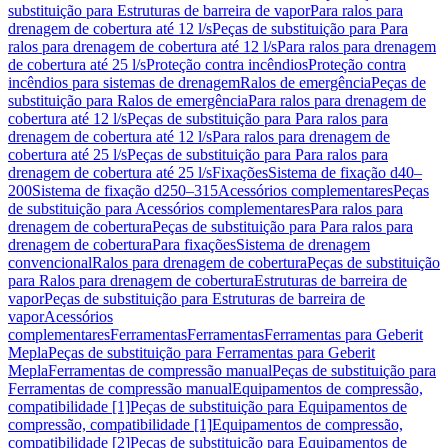
substituição para Estruturas de barreira de vapor
Para ralos para
drenagem de cobertura até 12 l/s
Peças de substituição para Para
ralos para drenagem de cobertura até 12 l/s
Para ralos para drenagem
de cobertura até 25 l/s
Proteção contra incêndios
Proteção contra
incêndios para sistemas de drenagem
Ralos de emergência
Peças de
substituição para Ralos de emergência
Para ralos para drenagem de
cobertura até 12 l/s
Peças de substituição para Para ralos para
drenagem de cobertura até 12 l/s
Para ralos para drenagem de
cobertura até 25 l/s
Peças de substituição para Para ralos para
drenagem de cobertura até 25 l/s
Fixações
Sistema de fixação d40–
200
Sistema de fixação d250–315
Acessórios complementares
Peças
de substituição para Acessórios complementares
Para ralos para
drenagem de cobertura
Peças de substituição para Para ralos para
drenagem de cobertura
Para fixações
Sistema de drenagem
convencional
Ralos para drenagem de cobertura
Peças de substituição
para Ralos para drenagem de cobertura
Estruturas de barreira de
vapor
Peças de substituição para Estruturas de barreira de
vapor
Acessórios
complementares
Ferramentas
Ferramentas
Ferramentas para Geberit
Mepla
Peças de substituição para Ferramentas para Geberit
Mepla
Ferramentas de compressão manual
Peças de substituição para
Ferramentas de compressão manual
Equipamentos de compressão,
compatibilidade [1]
Peças de substituição para Equipamentos de
compressão, compatibilidade [1]
Equipamentos de compressão,
compatibilidade [2]
Peças de substituição para Equipamentos de