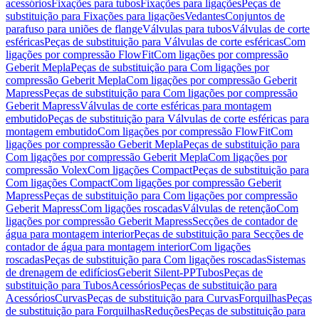
acessórios
Fixações para tubos
Fixações para ligações
Peças de
substituição para Fixações para ligações
Vedantes
Conjuntos de
parafuso para uniões de flange
Válvulas para tubos
Válvulas de corte
esféricas
Peças de substituição para Válvulas de corte esféricas
Com
ligações por compressão FlowFit
Com ligações por compressão
Geberit Mepla
Peças de substituição para Com ligações por
compressão Geberit Mepla
Com ligações por compressão Geberit
Mapress
Peças de substituição para Com ligações por compressão
Geberit Mapress
Válvulas de corte esféricas para montagem
embutido
Peças de substituição para Válvulas de corte esféricas para
montagem embutido
Com ligações por compressão FlowFit
Com
ligações por compressão Geberit Mepla
Peças de substituição para
Com ligações por compressão Geberit Mepla
Com ligações por
compressão Volex
Com ligações Compact
Peças de substituição para
Com ligações Compact
Com ligações por compressão Geberit
Mapress
Peças de substituição para Com ligações por compressão
Geberit Mapress
Com ligações roscadas
Válvulas de retenção
Com
ligações por compressão Geberit Mapress
Secções de contador de
água para montagem interior
Peças de substituição para Secções de
contador de água para montagem interior
Com ligações
roscadas
Peças de substituição para Com ligações roscadas
Sistemas
de drenagem de edifícios
Geberit Silent-PP
Tubos
Peças de
substituição para Tubos
Acessórios
Peças de substituição para
Acessórios
Curvas
Peças de substituição para Curvas
Forquilhas
Peças
de substituição para Forquilhas
Reduções
Peças de substituição para