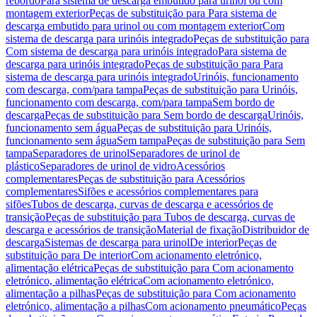
rebordo
Para sistema de descarga embutido para urinol ou com
montagem exterior
Peças de substituição para Para sistema de
descarga embutido para urinol ou com montagem exterior
Com
sistema de descarga para urinóis integrado
Peças de substituição para
Com sistema de descarga para urinóis integrado
Para sistema de
descarga para urinóis integrado
Peças de substituição para Para
sistema de descarga para urinóis integrado
Urinóis, funcionamento
com descarga, com/para tampa
Peças de substituição para Urinóis,
funcionamento com descarga, com/para tampa
Sem bordo de
descarga
Peças de substituição para Sem bordo de descarga
Urinóis,
funcionamento sem água
Peças de substituição para Urinóis,
funcionamento sem água
Sem tampa
Peças de substituição para Sem
tampa
Separadores de urinol
Separadores de urinol de
plástico
Separadores de urinol de vidro
Acessórios
complementares
Peças de substituição para Acessórios
complementares
Sifões e acessórios complementares para
sifões
Tubos de descarga, curvas de descarga e acessórios de
transição
Peças de substituição para Tubos de descarga, curvas de
descarga e acessórios de transição
Material de fixação
Distribuidor de
descarga
Sistemas de descarga para urinol
De interior
Peças de
substituição para De interior
Com acionamento eletrónico,
alimentação elétrica
Peças de substituição para Com acionamento
eletrónico, alimentação elétrica
Com acionamento eletrónico,
alimentação a pilhas
Peças de substituição para Com acionamento
eletrónico, alimentação a pilhas
Com acionamento pneumático
Peças