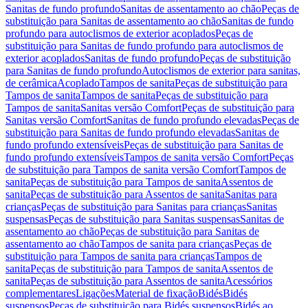
Sanitas de fundo profundo
Sanitas de assentamento ao chão
Peças de
substituição para Sanitas de assentamento ao chão
Sanitas de fundo
profundo para autoclismos de exterior acoplados
Peças de
substituição para Sanitas de fundo profundo para autoclismos de
exterior acoplados
Sanitas de fundo profundo
Peças de substituição
para Sanitas de fundo profundo
Autoclismos de exterior para sanitas,
de cerâmica
Acoplado
Tampos de sanita
Peças de substituição para
Tampos de sanita
Tampos de sanita
Peças de substituição para
Tampos de sanita
Sanitas versão Comfort
Peças de substituição para
Sanitas versão Comfort
Sanitas de fundo profundo elevadas
Peças de
substituição para Sanitas de fundo profundo elevadas
Sanitas de
fundo profundo extensíveis
Peças de substituição para Sanitas de
fundo profundo extensíveis
Tampos de sanita versão Comfort
Peças
de substituição para Tampos de sanita versão Comfort
Tampos de
sanita
Peças de substituição para Tampos de sanita
Assentos de
sanita
Peças de substituição para Assentos de sanita
Sanitas para
crianças
Peças de substituição para Sanitas para crianças
Sanitas
suspensas
Peças de substituição para Sanitas suspensas
Sanitas de
assentamento ao chão
Peças de substituição para Sanitas de
assentamento ao chão
Tampos de sanita para crianças
Peças de
substituição para Tampos de sanita para crianças
Tampos de
sanita
Peças de substituição para Tampos de sanita
Assentos de
sanita
Peças de substituição para Assentos de sanita
Acessórios
complementares
Ligações
Material de fixação
Bidés
Bidés
suspensos
Peças de substituição para Bidés suspensos
Bidés ao