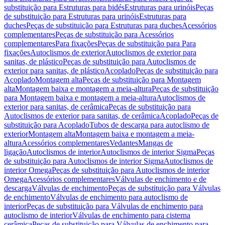
substituição para Estruturas para bidés
Estruturas para urinóis
Peças
de substituição para Estruturas para urinóis
Estruturas para
duches
Peças de substituição para Estruturas para duches
Acessórios
complementares
Peças de substituição para Acessórios
complementares
Para fixações
Peças de substituição para Para
fixações
Autoclismos de exterior
Autoclismos de exterior para
sanitas, de plástico
Peças de substituição para Autoclismos de
exterior para sanitas, de plástico
Acoplado
Peças de substituição para
Acoplado
Montagem alta
Peças de substituição para Montagem
alta
Montagem baixa e montagem a meia-altura
Peças de substituição
para Montagem baixa e montagem a meia-altura
Autoclismos de
exterior para sanitas, de cerâmica
Peças de substituição para
Autoclismos de exterior para sanitas, de cerâmica
Acoplado
Peças de
substituição para Acoplado
Tubos de descarga para autoclismo de
exterior
Montagem alta
Montagem baixa e montagem a meia-
altura
Acessórios complementares
Vedantes
Mangas de
ligação
Autoclismos de interior
Autoclismos de interior Sigma
Peças
de substituição para Autoclismos de interior Sigma
Autoclismos de
interior Omega
Peças de substituição para Autoclismos de interior
Omega
Acessórios complementares
Válvulas de enchimento e de
descarga
Válvulas de enchimento
Peças de substituição para Válvulas
de enchimento
Válvulas de enchimento para autoclismo de
interior
Peças de substituição para Válvulas de enchimento para
autoclismo de interior
Válvulas de enchimento para cisterna
cerâmica
Peças de substituição para Válvulas de enchimento para