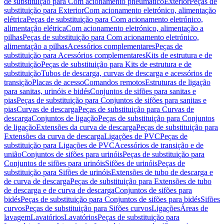
de substituição para Com acionamento pneumático
Exterior
Peças de
substituição para Exterior
Com acionamento eletrónico, alimentação
elétrica
Peças de substituição para Com acionamento eletrónico,
alimentação elétrica
Com acionamento eletrónico, alimentação a
pilhas
Peças de substituição para Com acionamento eletrónico,
alimentação a pilhas
Acessórios complementares
Peças de
substituição para Acessórios complementares
Kits de estrutura e de
substituição
Peças de substituição para Kits de estrutura e de
substituição
Tubos de descarga, curvas de descarga e acessórios de
transição
Placas de acesso
Comandos remotos
Estruturas de ligação
para sanitas, urinóis e bidés
Conjuntos de sifões para sanitas e
pias
Peças de substituição para Conjuntos de sifões para sanitas e
pias
Curvas de descarga
Peças de substituição para Curvas de
descarga
Conjuntos de ligação
Peças de substituição para Conjuntos
de ligação
Extensões da curva de descarga
Peças de substituição para
Extensões da curva de descarga
Ligações de PVC
Peças de
substituição para Ligações de PVC
Acessórios de transição e de
união
Conjuntos de sifões para urinóis
Peças de substituição para
Conjuntos de sifões para urinóis
Sifões de urinóis
Peças de
substituição para Sifões de urinóis
Extensões de tubo de descarga e
de curva de descarga
Peças de substituição para Extensões de tubo
de descarga e de curva de descarga
Conjuntos de sifões para
bidés
Peças de substituição para Conjuntos de sifões para bidés
Sifões
curvos
Peças de substituição para Sifões curvos
Ligações
Áreas de
lavagem
Lavatórios
Lavatórios
Peças de substituição para