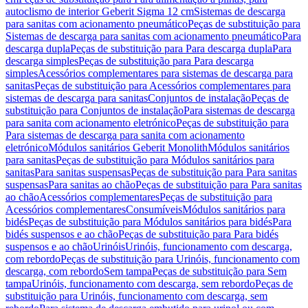
autoclismo de interior Geberit Sigma 12 cm
Sistemas de descarga
para sanitas com acionamento pneumático
Peças de substituição para
Sistemas de descarga para sanitas com acionamento pneumático
Para
descarga dupla
Peças de substituição para Para descarga dupla
Para
descarga simples
Peças de substituição para Para descarga
simples
Acessórios complementares para sistemas de descarga para
sanitas
Peças de substituição para Acessórios complementares para
sistemas de descarga para sanitas
Conjuntos de instalação
Peças de
substituição para Conjuntos de instalação
Para sistemas de descarga
para sanita com acionamento eletrónico
Peças de substituição para
Para sistemas de descarga para sanita com acionamento
eletrónico
Módulos sanitários Geberit Monolith
Módulos sanitários
para sanitas
Peças de substituição para Módulos sanitários para
sanitas
Para sanitas suspensas
Peças de substituição para Para sanitas
suspensas
Para sanitas ao chão
Peças de substituição para Para sanitas
ao chão
Acessórios complementares
Peças de substituição para
Acessórios complementares
Consumíveis
Módulos sanitários para
bidés
Peças de substituição para Módulos sanitários para bidés
Para
bidés suspensos e ao chão
Peças de substituição para Para bidés
suspensos e ao chão
Urinóis
Urinóis, funcionamento com descarga,
com rebordo
Peças de substituição para Urinóis, funcionamento com
descarga, com rebordo
Sem tampa
Peças de substituição para Sem
tampa
Urinóis, funcionamento com descarga, sem rebordo
Peças de
substituição para Urinóis, funcionamento com descarga, sem