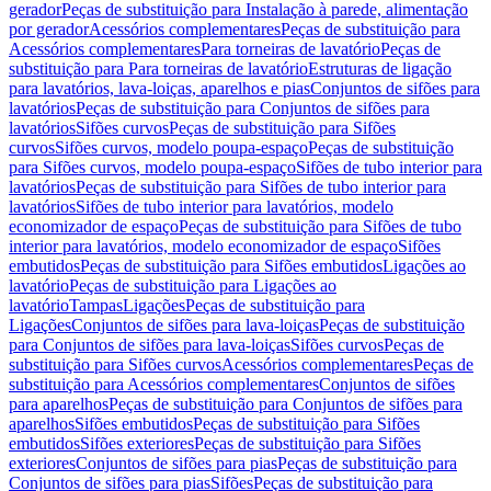
gerador
Peças de substituição para Instalação à parede, alimentação
por gerador
Acessórios complementares
Peças de substituição para
Acessórios complementares
Para torneiras de lavatório
Peças de
substituição para Para torneiras de lavatório
Estruturas de ligação
para lavatórios, lava-loiças, aparelhos e pias
Conjuntos de sifões para
lavatórios
Peças de substituição para Conjuntos de sifões para
lavatórios
Sifões curvos
Peças de substituição para Sifões
curvos
Sifões curvos, modelo poupa-espaço
Peças de substituição
para Sifões curvos, modelo poupa-espaço
Sifões de tubo interior para
lavatórios
Peças de substituição para Sifões de tubo interior para
lavatórios
Sifões de tubo interior para lavatórios, modelo
economizador de espaço
Peças de substituição para Sifões de tubo
interior para lavatórios, modelo economizador de espaço
Sifões
embutidos
Peças de substituição para Sifões embutidos
Ligações ao
lavatório
Peças de substituição para Ligações ao
lavatório
Tampas
Ligações
Peças de substituição para
Ligações
Conjuntos de sifões para lava-loiças
Peças de substituição
para Conjuntos de sifões para lava-loiças
Sifões curvos
Peças de
substituição para Sifões curvos
Acessórios complementares
Peças de
substituição para Acessórios complementares
Conjuntos de sifões
para aparelhos
Peças de substituição para Conjuntos de sifões para
aparelhos
Sifões embutidos
Peças de substituição para Sifões
embutidos
Sifões exteriores
Peças de substituição para Sifões
exteriores
Conjuntos de sifões para pias
Peças de substituição para
Conjuntos de sifões para pias
Sifões
Peças de substituição para